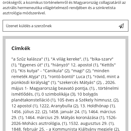
örökségről, a kozmikus történelemről és Magyarország csillagzatáról az
asztrális hermeneutika világértelmező rendjében és a szinkretista
asztrológia módszerével.
Üzenet küldés a szerzőnek
Címkék
"a Szűz kalásza" (1)
,
"A világ kereke", (1)
,
"bika-szarv"
(1)
,
"Egyenes út" (1)
,
"hiányzó" 12. apostol (1)
,
"Kettős"
(1)
,
"Kis kutya" - "Canikula" (2)
,
"magi" (2)
,
"minden
remeték Atyja" (1)
,
"rontó-bontó" Luca (1)
,
"rövid, mint a
pünkösdi királyság" (1)
,
"szekercés Mátyás" (2)
,
, 2026.
május 1- Magyarország beavató pontja, (1)
,
, történelmi
ismétlődés, (1)
,
0 szimbolikája (3)
,
10 bolygós
planétakonstelláció (1)
,
105 éves a Székely himnusz, (2)
,
12 apostol (1)
,
1222, Aranybulla (2)
,
13. Holdhónap (1)
,
1456. július 22. (2)
,
1458. január 24. (1)
,
1464. március
29. (1)
,
1464. március 29. Mátyás koronázása (1)
,
1526-
2026-Mohács asztrológia, (1)
,
1532. augusztus 29. (1)
,
1848. február 25. - a Kommunista Kiáltvány megjele (2)
,