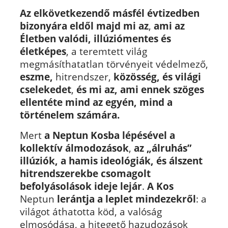
Az elkövetkezendő másfél évtizedben
bizonyára eldől majd mi az
,
ami az
Életben valódi, illúziómentes és
életképes
, a teremtett világ
megmásíthatatlan törvényeit védelmező,
eszme,
hitrendszer,
közösség, és világi
cselekedet
,
és mi az, ami ennek szöges
ellentéte mind az egyén, mind a
történelem számára.
Mert
a Neptun Kosba lépésével a
kollektív álmodozások
,
az „álruhás”
illúziók, a hamis ideológiák, és álszent
hitrendszerekbe csomagolt
befolyásolások ideje lejár
.
A Kos
Neptun
lerántja a leplet mindezekről
: a
világot áthatotta köd, a valóság
elmosódása, a hitegető hazudozások