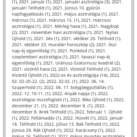
(1)
,
2021. január (1)
,
2021. januári asztrológia (3)
,
2021.
januári Telihold (1)
,
2021. június 10. gyűrűs
napfogyatkozás (1)
,
2021. május asztrológia (1)
,
2021.
március (1)
,
2021. március 15. (1)
,
2021. márciusi
asztrológia (1)
,
2021. Mérleg hava (1)
,
2021. Nagyböjt
(2)
,
2021. november havi asztrológia (1)
,
2021. Nyilas
Újhold (1)
,
2021. óév (1)
,
2021. október 20. Telihold (1)
,
2021. október 23. mundán horoszkóp (2)
,
2021. őszi
nap-éj egyenlőség (1)
,
2021. Pünkösd (1)
,
2021.
szeptemberi asztrológia (1)
,
2021. tavaszi nap-éj
egyenlőség (1)
,
2021. Uránusz-Szaturnusz kvadrát (2)
,
2021. vízöntő hava (2)
,
2021. Vízöntő Telihold (1)
,
2021.
Vízöntő Újhold (1)
,
2022-es év asztrológiája (14)
,
2022.
02. 02-20-22. (2)
,
2022. 02.02. (1)
,
2022. 06. 14.
Szuperhold (1)
,
2022. 06. 17. bolygóegyüttállás (1)
,
2022. 12. 10-11. (1)
,
2022. Anyák napja (1)
,
2022.
asztrológiai összefoglaló (1)
,
2022. Bika Újhold (1)
,
2022.
december 21. (1)
,
2022. december 8. (1)
,
2022.
december 8. Ikrek Telihold (1)
,
2022. február 1. Újhold
(1)
,
2022. Feltámadás (1)
,
2022. Húsvét (1)
,
2022. január
18. Telihold (1)
,
2022. Július 13. Bak Telihold (1)
,
2022.
június 29. Rák Újhold (1)
,
2022. Karácsony (1)
,
2022.
május 16. Telihold (1)
,
2022. május mundán asztrológia