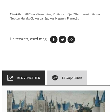
Címkék:
2026- a Vénusz éve
,
2026. csíziója
,
2026. január 26. - a
Neptun Halakból, Kosba lép
,
Kos Neptun
,
Planétás
Ha tetszett, oszd meg:
KEDVENCEITEK
LEGÚJABBAK