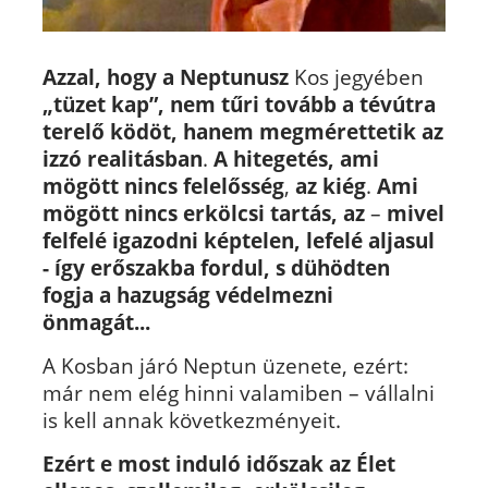
Azzal, hogy a Neptunusz
Kos jegyében
„tüzet kap”, nem tűri tovább a tévútra
terelő ködöt, hanem megmérettetik az
izzó realitásban
.
A hitegetés, ami
mögött nincs felelősség
,
az kiég
.
Ami
mögött nincs erkölcsi tartás, az
–
mivel
felfelé igazodni képtelen, lefelé aljasul
- így erőszakba fordul, s dühödten
fogja a hazugság védelmezni
önmagát...
A Kosban járó Neptun üzenete, ezért:
már nem elég hinni valamiben – vállalni
is kell annak következményeit.
Ezért e most induló időszak az Élet