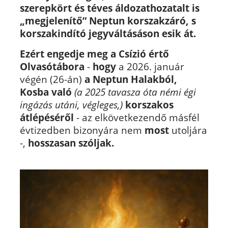
szerepkört és téves áldozathozatalt is
„megjelenítő” Neptun korszakzáró, s
korszakindító jegyváltásáson esik át.
Ezért engedje meg a Csízió értő
Olvasótábora
-
hogy
a 2026. január
végén (26-án)
a Neptun
Halakból,
Kosba való
(a 2025 tavasza óta némi égi
ingázás utáni, végleges,)
korszakos
átlépéséről
- az elkövetkezendő másfél
évtizedben bizonyára nem
most
utoljára
-,
hosszasan szóljak.