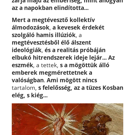
zárja majd az emberiség, mint ahogyan
az a napokban elindította...
Mert a megtévesztő kollektív
álmodozások
,
a kevesek érdekét
szolgáló hamis illúziók
, a
megtévesztésből élő álszent
ideológiák
,
és a realitás próbáján
elbukó hitrendszerek ideje lejár... Az
eszmék
, a tettek,
s a mögöttük álló
emberek megmérettetnek a
valóságban
.
Ami mögött nincs
tartalom,
s felelősség,
az a tüzes Kosban
elég, s kiég...