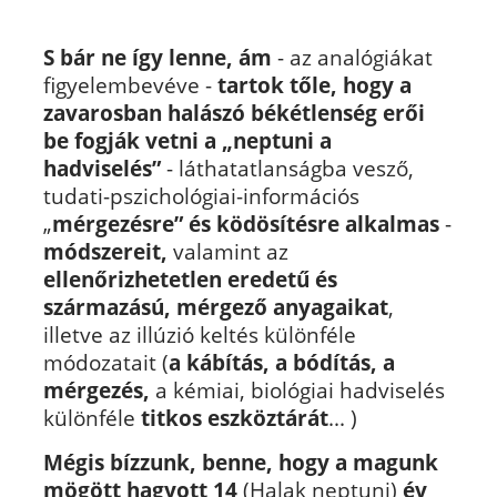
S bár ne így lenne, ám
- az analógiákat
figyelembevéve -
tartok tőle, hogy a
zavarosban halászó békétlenség erői
be fogják vetni a „neptuni a
hadviselés”
- láthatatlanságba vesző,
tudati-pszichológiai-információs
„
mérgezésre” és ködösítésre alkalmas
-
módszereit,
valamint az
ellenőrizhetetlen eredetű és
származású, mérgező anyagaikat
,
illetve az illúzió keltés különféle
módozatait (
a kábítás, a bódítás, a
mérgezés,
a kémiai, biológiai hadviselés
különféle
titkos eszköztárát
... )
Mégis bízzunk, benne, hogy a magunk
mögött hagyott 14
(Halak neptuni)
év