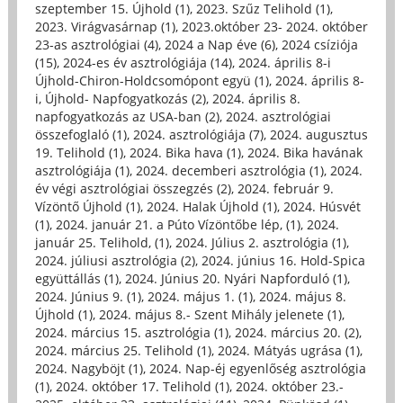
szeptember 15. Újhold (1)
,
2023. Szűz Telihold (1)
,
2023. Virágvasárnap (1)
,
2023.október 23- 2024. október
23-as asztrológiai (4)
,
2024 a Nap éve (6)
,
2024 csíziója
(15)
,
2024-es év asztrológiája (14)
,
2024. április 8-i
Újhold-Chiron-Holdcsomópont együ (1)
,
2024. április 8-
i, Újhold- Napfogyatkozás (2)
,
2024. április 8.
napfogyatkozás az USA-ban (2)
,
2024. asztrológiai
összefoglaló (1)
,
2024. asztrológiája (7)
,
2024. augusztus
19. Telihold (1)
,
2024. Bika hava (1)
,
2024. Bika havának
asztrológiája (1)
,
2024. decemberi asztrológia (1)
,
2024.
év végi asztrológiai összegzés (2)
,
2024. február 9.
Vízöntő Újhold (1)
,
2024. Halak Újhold (1)
,
2024. Húsvét
(1)
,
2024. január 21. a Púto Vízöntőbe lép, (1)
,
2024.
január 25. Telihold, (1)
,
2024. Július 2. asztrológia (1)
,
2024. júliusi asztrológia (2)
,
2024. június 16. Hold-Spica
együttállás (1)
,
2024. Június 20. Nyári Napforduló (1)
,
2024. Június 9. (1)
,
2024. május 1. (1)
,
2024. május 8.
Újhold (1)
,
2024. május 8.- Szent Mihály jelenete (1)
,
2024. március 15. asztrológia (1)
,
2024. március 20. (2)
,
2024. március 25. Telihold (1)
,
2024. Mátyás ugrása (1)
,
2024. Nagyböjt (1)
,
2024. Nap-éj egyenlőség asztrológia
(1)
,
2024. október 17. Telihold (1)
,
2024. október 23.-