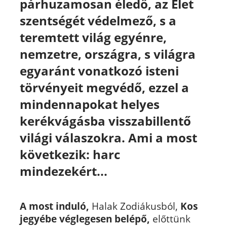
párhuzamosan éledő, az Élet
szentségét védelmező, s a
teremtett világ egyénre,
nemzetre, országra, s világra
egyaránt vonatkozó isteni
törvényeit megvédő, ezzel a
mindennapokat helyes
kerékvágásba visszabillentő
világi válaszokra. Ami a most
következik: harc
mindezekért...
A most induló,
Halak Zodiákusból,
Kos
jegyébe véglegesen belépő,
előttünk