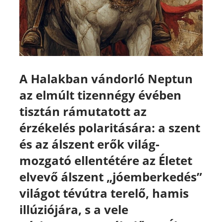
A Halakban vándorló Neptun
az elmúlt tizennégy évében
tisztán rámutatott az
érzékelés polaritására: a szent
és az álszent erők világ-
mozgató ellentétére az Életet
elvevő álszent „jóemberkedés”
világot tévútra terelő, hamis
illúziójára, s a vele