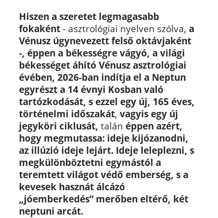
Hiszen a szeretet legmagasabb
fokaként
- asztrológiai nyelven szólva,
a
Vénusz úgynevezett felső oktávjaként
-, éppen a békességre vágyó, a világi
békességet áhító Vénusz asztrológiai
évében, 2026-ban indítja el a Neptun
egyrészt a 14 évnyi Kosban való
tartózkodását, s ezzel egy új, 165 éves,
történelmi időszakát
,
vagyis egy új
jegyköri ciklusát,
talán
éppen azért,
hogy megmutassa: ideje kijózanodni,
az illúzió ideje lejárt.
Ideje leleplezni, s
megkülönböztetni
egymástól
a
teremtett világot védő emberség, s a
kevesek hasznát álcázó
„jóemberkedés” merőben eltérő, két
neptuni arcát.