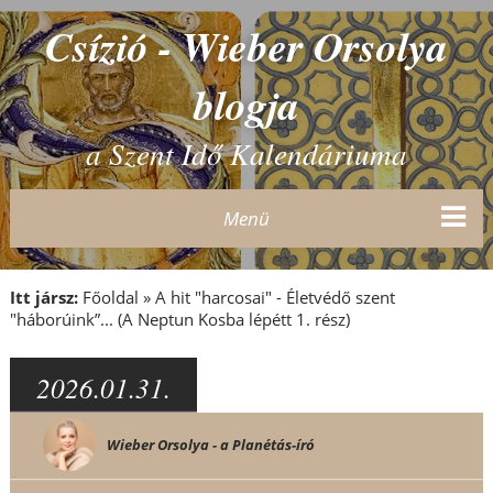
Csízió - Wieber Orsolya
blogja
a Szent Idő Kalendáriuma
Menü
Itt jársz:
Főoldal
»
A hit "harcosai" - Életvédő szent
"háborúink”... (A Neptun Kosba lépétt 1. rész)
2026.01.31.
Wieber Orsolya - a Planétás-író