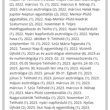
(2)
,
2022. március 15. (1)
,
2022. március 8. Nőnap (1)
,
2022. március asztrológia (2)
,
2022. március Halak Nap-
Jupiter-Neptun együttállás (2)
,
2022. Merkúr-Plútó
együttállás, (1)
,
2022. Nap-Merkúr-Plútó kvadrát
Szaturnusz (2)
,
2022. november 8. Teljes
Holdfogyatkozás és Teliho (1)
,
2022. Nyári Napforduló
(1)
,
2022. Nyári Napforduló asztrológia (1)
,
2022. Nyilas
hava (1)
,
2022. október 9. Telihold (1)
,
2022.
szeptember 10. (1)
,
2022. Szűz Mária foganata (1)
,
2022. Tavaszi Nap-Éj egyenlőség (1)
,
2022. Vízöntő
Újhold (1)
,
2023-as év asztrológiai elemzése (8)
,
2023-as
év numerológiája (1)
,
2023. 02. 22. Hamvazószerda (1)
,
2023. 05.05 Skorpió Telihold (1)
,
2023. április 24-30. (1)
,
2023. április 30, Kossuth téri ima (1)
,
2023. Húsvét
asztrológia (2)
,
2023. január 30-31. Égbolt (1)
,
2023.
július 3. Telihold (1)
,
2023. Júniusi asztrológia, (1)
,
2023.
májusi asztrológia (1)
,
2023. március 20. (1)
,
2023.
március 7. Szűz Telihold (1)
,
2023. március 8. Nőnap
(1)
,
2023. Mars-Plútó szembenállás (1)
,
2023.
Nagycsütörtök Teliholdja (1)
,
2023. November 27.
Telihold (1)
,
2023. nyári napforduló (1)
,
2023. Nyilas
Újhold (2)
,
2023. őszi Nap-éj egyenlőség (1)
,
2023.