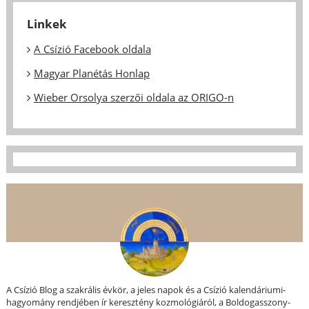
Linkek
A Csízió Facebook oldala
Magyar Planétás Honlap
Wieber Orsolya szerzői oldala az ORIGO-n
A Csízió Blog a szakrális évkör, a jeles napok és a Csízió kalendáriumi-
hagyomány rendjében ír keresztény kozmológiáról, a Boldogasszony-