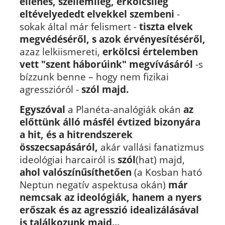
ellenes, szellemileg, erkölcsileg
eltévelyededt elvekkel szembeni
-
sokak által már felismert -
tiszta elvek
megvédéséről, s azok érvényesítéséről,
azaz lelkiismereti,
erkölcsi értelemben
vett "szent háborúink" megvívásáról
-s
bízzunk benne – hogy nem fizikai
agresszióról -
szól majd.
Egyszóval
a Planéta-analógiák okán
az
előttünk álló másfél évtized bizonyára
a hit, és a hitrendszerek
összecsapásáról,
akár vallási fanatizmus
ideológiai harcairól is
szól
(hat) majd,
ahol valószínűsíthetően
(a Kosban ható
Neptun negatív aspektusa okán)
már
nemcsak az ideológiák, hanem a nyers
erőszak és az agresszió idealizálásával
is találkozunk majd...