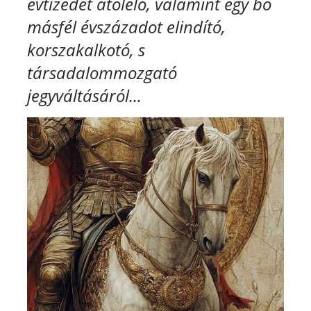
évtizedet átölelő, valamint egy bő
másfél évszázadot elindító,
korszakalkotó, s
társadalommozgató
jegyváltásáról...