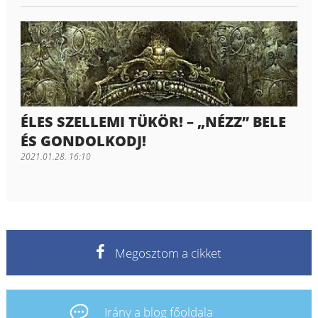
ÉLES SZELLEMI TÜKÖR! – „NÉZZ” BELE
ÉS GONDOLKODJ!
2021.01.28. 16:10
Megosztom a cikket
Irány a blog főoldala