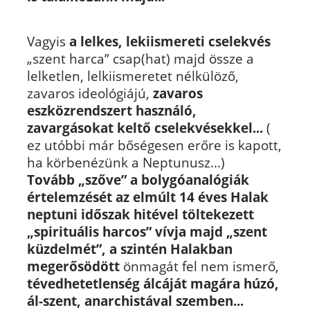
Vagyis
a lelkes, lekiismereti cselekvés
„szent harca” csap(hat) majd össze a
lelketlen, lelkiismeretet nélkülöző,
zavaros ideológiájú,
zavaros
eszközrendszert használó,
zavargásokat keltő cselekvésekkel...
(
ez utóbbi már bőségesen erőre is kapott,
ha körbenézünk a Neptunusz...)
Tovább „szőve” a bolygóanalógiák
értelemzését az elmúlt 14 éves Halak
neptuni időszak hitével töltekezett
„spirituális harcos” vívja majd „szent
küzdelmét”, a szintén Halakban
megerősödött
önmagát fel nem ismerő,
tévedhetetlenség álcáját magára húzó,
ál-szent, anarchistával szemben...