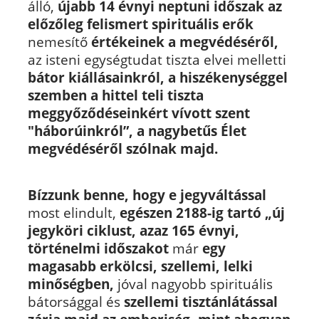
álló,
újabb 14 évnyi neptuni időszak az
előzőleg felismert spirituális erők
nemesítő
értékeinek a megvédéséről,
az isteni egységtudat tiszta elvei melletti
bátor kiállásainkról, a hiszékenységgel
szemben a hittel teli tiszta
meggyőződéseinkért vívott szent
"háborúinkról”, a nagybetűs Élet
megvédéséről szólnak majd.
Bízzunk benne, hogy e jegyváltással
most elindult,
egészen 2188-ig tartó „új
jegyköri ciklust, azaz 165 évnyi,
történelmi időszakot
már
egy
magasabb erkölcsi, szellemi, lelki
minőségben,
jóval nagyobb spirituális
bátorsággal és
szellemi tisztánlátással