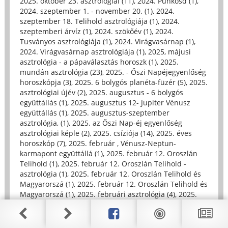
2025. október 23. asztrológiai (11)
,
2024. Pünkösd (1)
,
2024. szeptember 1. - november 20. (1)
,
2024.
szeptember 18. Telihold asztrológiája (1)
,
2024.
szeptemberi árvíz (1)
,
2024. szökőév (1)
,
2024.
Tusványos asztrológiája (1)
,
2024. Virágvasárnap (1)
,
2024. Virágvasárnap asztrológiája (1)
,
2025, májusi
asztrológia - a pápaválasztás horoszk (1)
,
2025.
mundán asztrológia (23)
,
2025. - Őszi Napéjegyenlőség
horoszkópja (3)
,
2025. 6 bolygós planéta-füzér (5)
,
2025.
asztrológiai újév (2)
,
2025. augusztus - 6 bolygós
együttállás (1)
,
2025. augusztus 12- Jupiter Vénusz
együttállás (1)
,
2025. augusztus-szeptember
asztrológia, (1)
,
2025. az Őszi Nap-éj egyenlőség
asztrológiai képle (2)
,
2025. csíziója (14)
,
2025. éves
horoszkóp (7)
,
2025. február , Vénusz-Neptun-
karmapont együttállá (1)
,
2025. február 12. Oroszlán
Telihold (1)
,
2025. február 12. Oroszlán Telihold -
asztrológia (1)
,
2025. február 12. Oroszlán Telihold és
Magyarorszá (1)
,
2025. február 12. Oroszlán Telihold és
Magyarorszá (1)
,
2025. februári asztrológia (4)
,
2025.
februári horoszkóp (2)
,
2025. Halak hava (1)
,
2025.
Húsvét asztrológiája (1)
,
2025. január 1. horoszkóp (1)
,
2025. június 15.- Szentháromság ünnepe, (1)
,
2025.