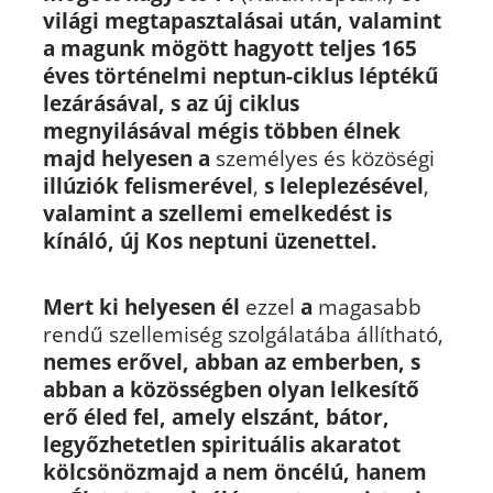
világi megtapasztalásai után, valamint
a magunk mögött hagyott teljes 165
éves történelmi neptun-ciklus léptékű
lezárásával, s az új ciklus
megnyilásával mégis többen élnek
majd helyesen a
személyes és közöségi
illúziók felismerével
,
s leleplezésével
,
valamint a szellemi emelkedést is
kínáló, új Kos neptuni üzenettel.
Mert ki helyesen él
ezzel
a
magasabb
rendű szellemiség szolgálatába állítható,
nemes erővel,
abban az emberben, s
abban a közösségben olyan lelkesítő
erő éled fel, amely elszánt, bátor,
legyőzhetetlen spirituális akaratot
kölcsönöz
majd a nem öncélú, hanem