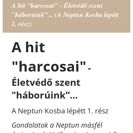
A hit "harcosai" - Életvédő szent
"háborúink”... (A Neptun Kosba lépétt
1. rész)
A hit
"harcosai"
-
Életvédő szent
"háborúink”...
A Neptun Kosba lépétt 1. rész
Gondolatok a Neptun másfél