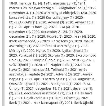
1848. március 15. (4)
,
1941. március 28. (1)
,
1941.
március 28. Magyarország a II. Világháborúba (1)
,
1956.
november 4. (1)
,
2020 asztrológiai előrejelzés (23)
,
2020
korszakváltás, (1)
,
2020 Kos csillagjegy (1)
,
2020-
kORSZAKKAPU (1)
,
2020. Advent (3)
,
2020. Anyáknapja
(1)
,
2020. április hava (2)
,
2020. Bika (4)
,
2020.
december (1)
,
2020. december 21-24. (1)
,
2020.
december 21. (1)
,
2020. Húsvét (3)
,
2020. Ikrek (4)
,
2020.
Ikrek karmapont, (2)
,
2020. Karácsony (2)
,
2020. május
asztrológia (1)
,
2020. márciusi asztrológia (1)
,
2020.
Mérleg (1)
,
2020. Nyilas (1)
,
2020. Nyilas Újhold (1)
,
2020. Pünkösd (1)
,
2020. Skorpió (1)
,
2020. Skorpió növő
Hold (1)
,
2020. Skorpió Újhold, (1)
,
2020. Szűz (2)
,
2020.
Szűz Újhold (1)
,
2020. Téli Napforduló (1)
,
2021 Bika
hava (2)
,
2021 március 28. Telihold (1)
,
2021-es év
asztrológiai képlete (6)
,
2021. Advent (3)
,
2021. Anyák
napja (1)
,
2021. április asztrológia (1)
,
2021. augusztus,
Oroszlán Újhold (1)
,
2021. Bak Újhold (1)
,
2021. Bika
Újhold (1)
,
2021. december 19, (1)
,
2021. december 8.
(2)
,
2021. decemberi asztrológia (1)
,
2021. Halak hava
(1)
,
2021. Halak Zodiákus (1)
,
2021. Húsvét (2)
,
2021.
Ikrek (1)
,
2021. Ikrek karmapont (3)
,
2021. Ikrek Újhold