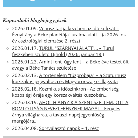
Kapcsolódó blogbejegyzések
2026.01.09.
Vénusz tartja kezében az Idő kulcsát –
Évnyitány a Béke planétája” uralma alatt… (a 2026 -os
év asztrológiai elemzése 2. rész)
2026.01.17.
TURUL "SZÁRNYAI ALATT”... – Turul
fészkében születő Újhold (2026. január 18.)
2026.01.23.
Amint fent, úgy lent – a Béke éve testet ölt,
avagy a Béke Tanács születése
2026.02.13.
A történelem "tűzpróbája" – a Szaturnusz
korszakos jegyváltása és Magyarország csillagzata
2026.02.18.
Kozmikus időszinkron - Az emberiség
közös égi órája egy korszakváltás küszöbén...
2026.03.19.
AHOL HIÁNYZIK A SZENT SZELLEM, OTT A
ROMLOTTSÁG NEVEZI ERÉNYNEK MAGÁT - Fény és
árnya világharca, a tavaszi napéjegyenlőség
margójára...
2026.04.08.
Sorsválasztó napok – 1. rész