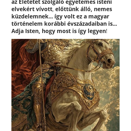
az Életetet szolgáló egyetemes isteni
elvekért vívott
,
előttünk álló, nemes
küzdelemnek...
így volt ez a magyar
történelem korábbi évszázadaiban is...
Adja Isten, hogy most is így legyen
!