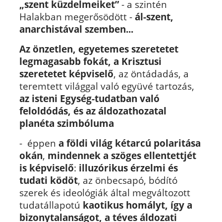
„szent küzdelmeiket”
- a szintén
Halakban megerősödött -
ál-szent,
anarchistával szemben...
Az önzetlen, egyetemes szeretetet
legmagasabb fokát, a Krisztusi
szeretetet képviselő
, az öntádadás, a
teremtett világgal való együvé tartozás,
az isteni Egység-tudatban való
feloldódás, és az áldozathozatal
planéta szimbóluma
- éppen
a földi világ kétarcú polaritása
okán
,
mindennek a szöges ellentettjét
is képviselő
:
illuzórikus érzelmi és
tudati ködöt
, az önbecsapó, bódító
szerek és ideológiák által megváltozott
tudatállapotú
kaotikus homályt, így a
bizonytalanságot, a téves áldozati