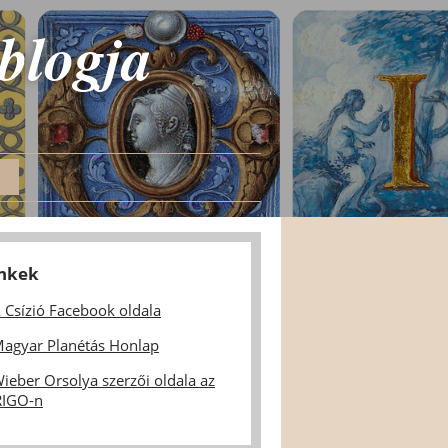
 blogja
inkek
 Csízió Facebook oldala
agyar Planétás Honlap
ieber Orsolya szerzői oldala az
IGO-n