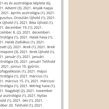
21-es év asztrológiai képlete (6)
,
21. Advent (3)
,
2021. Anyák napja
,
2021. április asztrológia (1)
,
2021.
gusztus, Oroszlán Újhold (1)
,
2021.
k Újhold (1)
,
2021. Bika Újhold (1)
,
21. december 19, (1)
,
2021.
cember 8. (2)
,
2021. decemberi
trológia (1)
,
2021. Halak hava (1)
,
21. Halak Zodiákus (1)
,
2021.
svét (2)
,
2021. Ikrek (1)
,
2021. Ikrek
rmapont (3)
,
2021. Ikrek Újhold (1)
,
21. január (1)
,
2021. januári
trológia (3)
,
2021. januári Telihold
,
2021. június 10. gyűrűs
pfogyatkozás (1)
,
2021. május
trológia (1)
,
2021. március (1)
,
21. március 15. (1)
,
2021. márciusi
trológia (1)
,
2021. Mérleg hava (1)
,
21. Nagyböjt (2)
,
2021. november
i asztrológia (1)
,
2021. Nyilas
hold (1)
,
2021. óév (1)
,
2021.
tóber 20. Telihold (1)
,
2021.