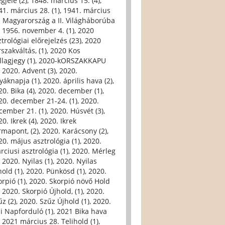
gjele (2)
,
1848. március 15. (4)
,
41. március 28. (1)
,
1941. március
. Magyarország a II. Világháborúba
,
1956. november 4. (1)
,
2020
trológiai előrejelzés (23)
,
2020
szakváltás, (1)
,
2020 Kos
llagjegy (1)
,
2020-kORSZAKKAPU
,
2020. Advent (3)
,
2020.
yáknapja (1)
,
2020. április hava (2)
,
0. Bika (4)
,
2020. december (1)
,
20. december 21-24. (1)
,
2020.
cember 21. (1)
,
2020. Húsvét (3)
,
0. Ikrek (4)
,
2020. Ikrek
rmapont, (2)
,
2020. Karácsony (2)
,
20. május asztrológia (1)
,
2020.
rciusi asztrológia (1)
,
2020. Mérleg
,
2020. Nyilas (1)
,
2020. Nyilas
hold (1)
,
2020. Pünkösd (1)
,
2020.
orpió (1)
,
2020. Skorpió növő Hold
,
2020. Skorpió Újhold, (1)
,
2020.
űz (2)
,
2020. Szűz Újhold (1)
,
2020.
li Napforduló (1)
,
2021 Bika hava
,
2021 március 28. Telihold (1)
,