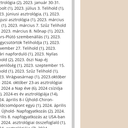
trológia (2)
,
2023. január 30-31.
olt (1)
,
2023. július 3. Telihold (1)
,
3. Júniusi asztrológia, (1)
,
2023.
jusi asztrológia (1)
,
2023. március
 (1)
,
2023. március 7. Szűz Telihold
,
2023. március 8. Nőnap (1)
,
2023.
rs-Plútó szembenállás (1)
,
2023.
gycsütörtök Teliholdja (1)
,
2023.
vember 27. Telihold (1)
,
2023.
ári napforduló (1)
,
2023. Nyilas
hold (2)
,
2023. őszi Nap-éj
yenlőség (1)
,
2023. szeptember 15.
hold (1)
,
2023. Szűz Telihold (1)
,
23. Virágvasárnap (1)
,
2023.október
- 2024. október 23-as asztrológiai
,
2024 a Nap éve (6)
,
2024 csíziója
)
,
2024-es év asztrológiája (14)
,
24. április 8-i Újhold-Chiron-
ldcsomópont együ (1)
,
2024. április
i, Újhold- Napfogyatkozás (2)
,
2024.
rilis 8. napfogyatkozás az USA-ban
,
2024. asztrológiai összefoglaló (1)
,