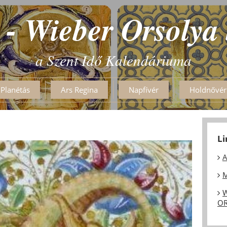
 - Wieber Orsolya
a Szent Idő Kalendáriuma
Planétás
Ars Regina
Napfívér
Holdnővér
L
A
M
W
OR