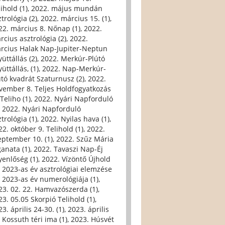
ihold (1)
,
2022. május mundán
trológia (2)
,
2022. március 15. (1)
,
22. március 8. Nőnap (1)
,
2022.
rcius asztrológia (2)
,
2022.
rcius Halak Nap-Jupiter-Neptun
üttállás (2)
,
2022. Merkúr-Plútó
üttállás, (1)
,
2022. Nap-Merkúr-
útó kvadrát Szaturnusz (2)
,
2022.
vember 8. Teljes Holdfogyatkozás
Teliho (1)
,
2022. Nyári Napforduló
,
2022. Nyári Napforduló
trológia (1)
,
2022. Nyilas hava (1)
,
22. október 9. Telihold (1)
,
2022.
eptember 10. (1)
,
2022. Szűz Mária
ganata (1)
,
2022. Tavaszi Nap-Éj
yenlőség (1)
,
2022. Vízöntő Újhold
,
2023-as év asztrológiai elemzése
,
2023-as év numerológiája (1)
,
23. 02. 22. Hamvazószerda (1)
,
23. 05.05 Skorpió Telihold (1)
,
3. április 24-30. (1)
,
2023. április
, Kossuth téri ima (1)
,
2023. Húsvét