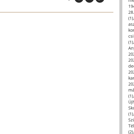
me
19
28
(1)
asz
kor
csi
(1)
An
202
20
de
202
ka
20
má
(1)
Új
Sk
(1)
Sz
Té
(2)