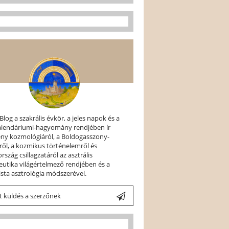
 Blog a szakrális évkör, a jeles napok és a
kalendáriumi-hagyomány rendjében ír
ény kozmológiáról, a Boldogasszony-
ről, a kozmikus történelemről és
szág csillagzatáról az asztrális
utika világértelmező rendjében és a
ista asztrológia módszerével.
 küldés a szerzőnek