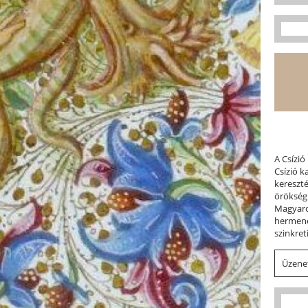
A Csízió
Csízió 
kereszt
örökség
Magyaror
hermene
szinkret
Üzenet