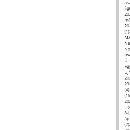
asz
Égb
202
má
20.
(1)
Ma
Na
No
ny
Új
eg
Új
20
23
(4)
(15
20
Ho
8-
áp
(2)