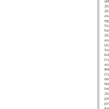
ok
20
20
asz
eg
Sz
ha
20
asz
(2)
Sz
bo
(1)
asz
Bi
(1)
de
fe
Fe
20
Júl
jú
Ka