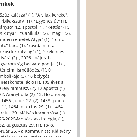
ímkék
 Szűz kalásza" (1)
,
"A világ kereke",
,
"bika-szarv" (1)
,
"Egyenes út" (1)
,
iányzó" 12. apostol (1)
,
"Kettős" (1)
,
s kutya" - "Canikula" (2)
,
"magi" (2)
,
inden remeték Atyja" (1)
,
"rontó-
ntó" Luca (1)
,
"rövid, mint a
nkösdi királyság" (1)
,
"szekercés
tyás" (2)
,
, 2026. május 1-
gyarország beavató pontja, (1)
,
,
rténelmi ismétlődés, (1)
,
0
imbolikája (3)
,
10 bolygós
anétakonstelláció (1)
,
105 éves a
ékely himnusz, (2)
,
12 apostol (1)
,
22, Aranybulla (2)
,
13. Holdhónap
,
1456. július 22. (2)
,
1458. január
 (1)
,
1464. március 29. (1)
,
1464.
rcius 29. Mátyás koronázása (1)
,
26-2026-Mohács asztrológia, (1)
,
32. augusztus 29. (1)
,
1848.
bruár 25. - a Kommunista Kiáltvány