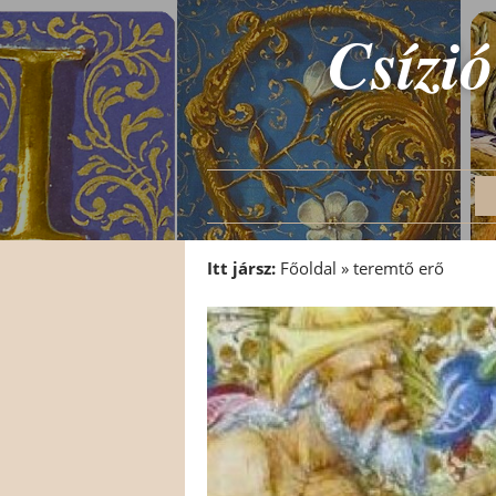
Csízió
Itt jársz:
Főoldal
»
teremtő erő