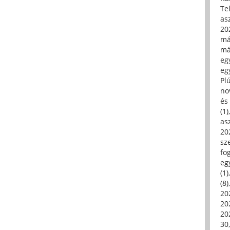
Tel
asz
20
má
má
egy
egy
Pl
no
és 
(1)
asz
20
sz
fo
eg
(1)
(8)
20
20
202
30