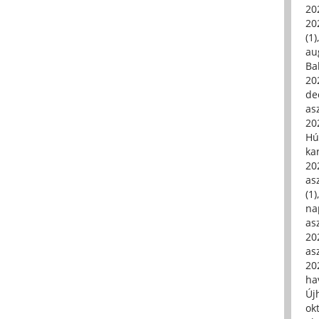
20
20
(1)
au
Ba
20
de
asz
20
Hú
ka
20
asz
(1)
na
asz
20
asz
20
hav
Új
ok