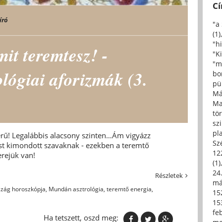
C
író
"a
(1)
"h
it teremtesz! -
"Ki
"m
ológiai aforizmák (3.
bo
pü
Má
Ma
tö
sz
pl
rű! Legalábbis alacsony szinten…Ám vigyázz
Sz
st kimondott szavaknak - ezekben a teremtő
12
rejük van!
(1)
24.
Részletek
má
zág horoszkópja
,
Mundán asztrológia
,
teremtő energia
,
15
15
fe
Ha tetszett, oszd meg: