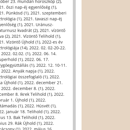
tóber 23. mundán horoszkóp (2)
,
21. őszi nap-éj egyenlőség (1)
,
21. Pünkösd (1)
,
2021. szeptemberi
trológia (1)
,
2021. tavaszi nap-éj
yenlőség (1)
,
2021. Uránusz-
aturnusz kvadrát (2)
,
2021. vízöntő
va (2)
,
2021. Vízöntő Telihold (1)
,
21. Vízöntő Újhold (1)
,
2022-es év
trológiája (14)
,
2022. 02. 02-20-22.
,
2022. 02.02. (1)
,
2022. 06. 14.
uperhold (1)
,
2022. 06. 17.
lygóegyüttállás (1)
,
2022. 12. 10-11.
,
2022. Anyák napja (1)
,
2022.
trológiai összefoglaló (1)
,
2022.
ka Újhold (1)
,
2022. december 21.
,
2022. december 8. (1)
,
2022.
cember 8. Ikrek Telihold (1)
,
2022.
bruár 1. Újhold (1)
,
2022.
ltámadás (1)
,
2022. Húsvét (1)
,
22. január 18. Telihold (1)
,
2022.
ius 13. Bak Telihold (1)
,
2022.
nius 29. Rák Újhold (1)
,
2022.
rácsony (1)
,
2022. május 16.