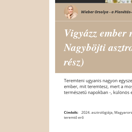
Wieber Orsolya - a Planétás-
Vigyázz ember m
Nagyböjti asztr
rész)
Teremteni ugyanis nagyon egysze
ember, mit teremtesz, mert a mo
természetű napokban -, különös e
Címkék:
2024. asztrológiája
,
Magyarors
teremtő erő