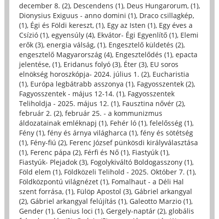
december 8. (2)
,
Descendens (1)
,
Deus Hungarorum, (1)
,
Dionysius Exiguus - anno domini (1)
,
Draco csillagkép,
(1)
,
Égi és Földi kereszt, (1)
,
Egy az Isten (1)
,
Egy éves a
Csízió (1)
,
egyensúly (4)
,
Ekvátor- Égi Egyenlítő (1)
,
Elemi
erők (3)
,
energia válság, (1)
,
Engesztelő küldetés (2)
,
engesztelő Magyarország (4)
,
Engesztelődés (1)
,
epacta
jelentése, (1)
,
Eridanus folyó (3)
,
Éter (3)
,
EU soros
elnökség horoszkópja- 2024. július 1. (2)
,
Eucharistia
(1)
,
Európa legbátrabb asszonya (1)
,
Fagyosszentek (2)
,
Fagyosszentek - május 12-14. (1)
,
Fagyosszentek
Teliholdja - 2025. május 12. (1)
,
Fausztina nővér (2)
,
február 2. (2)
,
február 25. - a kommunizmus
áldozatainak emléknapj (1)
,
Fehér ló (1)
,
felelősség (1)
,
Fény (1)
,
fény és árnya világharca (1)
,
fény és sötétség
(1)
,
Fény-fiú (2)
,
Ferenc József pünkösdi királyválasztása
(1)
,
Ferenc pápa (2)
,
Férfi és Nő (1)
,
Fiastyúk (1)
,
Fiastyúk- Plejadok (3)
,
Fogolykiváltó Boldogasszony (1)
,
Föld elem (1)
,
Földközeli Telihold - 2025. Október 7. (1)
,
Földközpontú világnézet (1)
,
Fomalhaut - a Déli Hal
szent forrása, (1)
,
Fülöp Apostol (3)
,
Gábriel arkangyal
(2)
,
Gábriel arkangyal felújítás (1)
,
Galeotto Marzio (1)
,
Gender (1)
,
Genius loci (1)
,
Gergely-naptár (2)
,
globális