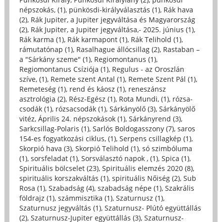
népszokás, (1)
,
pünkösdi-királyválasztás (1)
,
Rák hava
(2)
,
Rák Jupiter, a Jupiter jegyváltása és Magyarország
(2)
,
Rák Jupiter, a Jupiter jegyváltása,- 2025. június (1)
,
Rák karma (1)
,
Rák karmapont (1)
,
Rák Telihold (1)
,
rámutatónap (1)
,
Rasalhague állócsillag (2)
,
Rastaban –
a "Sárkány szeme" (1)
,
Regiomontanus (1)
,
Regiomontanus Csíziója (1)
,
Regulus - az Oroszlán
szíve, (1)
,
Remete szent Antal (1)
,
Remete Szent Pál (1)
,
Remeteség (1)
,
rend és káosz (1)
,
reneszánsz
asztrológia (2)
,
Rész-Egész (1)
,
Rota Mundi, (1)
,
rózsa-
csodák (1)
,
rózsacsodák (1)
,
Sárkányölő (3)
,
Sárkányölő
vitéz, Április 24. népszokások (1)
,
Sárkányrend (3)
,
Sarkcsillag-Polaris (1)
,
Sarlós Boldogasszony (7)
,
saros
154-es fogyatkozási ciklus, (1)
,
Serpens csillagkép (1)
,
Skorpió hava (3)
,
Skorpió Telihold (1)
,
só szimbóluma
(1)
,
sorsfeladat (1)
,
Sorsválasztó napok , (1)
,
Spica (1)
,
Spirituális bölcselet (23)
,
Spirituális elemzés 2020 (8)
,
spirituális korszakváltás (1)
,
spirituális Nőiség (2)
,
Sub
Rosa (1)
,
Szabadság (4)
,
szabadság népe (1)
,
Szakrális
földrajz (1)
,
számmisztika (1)
,
Szaturnusz (1)
,
Szaturnusz jegyváltás (1)
,
Szaturnusz- Plútó együttállás
(2)
,
Szaturnusz-Jupiter együttállás (3)
,
Szaturnusz-