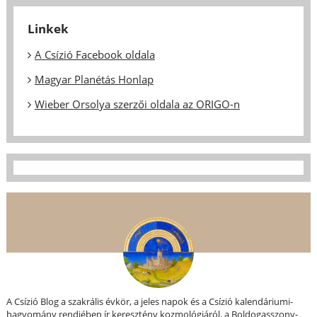
Linkek
A Csízió Facebook oldala
Magyar Planétás Honlap
Wieber Orsolya szerzői oldala az ORIGO-n
A Csízió Blog a szakrális évkör, a jeles napok és a Csízió kalendáriumi-
hagyomány rendjében ír keresztény kozmológiáról, a Boldogasszony-