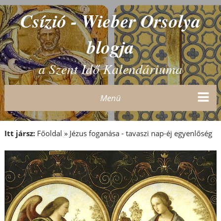
Csízió - Wieber Orsolya
blogja
a Szent Idő Kalendáriuma
Menü
Itt jársz:
Főoldal
»
Jézus foganása - tavaszi nap-éj egyenlőség