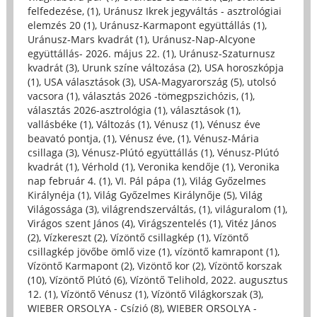
felfedezése, (1)
,
Uránusz Ikrek jegyváltás - asztrológiai
elemzés 20 (1)
,
Uránusz-Karmapont együttállás (1)
,
Uránusz-Mars kvadrát (1)
,
Uránusz-Nap-Alcyone
együttállás- 2026. május 22. (1)
,
Uránusz-Szaturnusz
kvadrát (3)
,
Urunk színe változása (2)
,
USA horoszkópja
(1)
,
USA választások (3)
,
USA-Magyarország (5)
,
utolsó
vacsora (1)
,
választás 2026 -tömegpszichózis, (1)
,
választás 2026-asztrológia (1)
,
választások (1)
,
vallásbéke (1)
,
Változás (1)
,
Vénusz (1)
,
Vénusz éve
beavató pontja, (1)
,
Vénusz éve, (1)
,
Vénusz-Mária
csillaga (3)
,
Vénusz-Plútó együttállás (1)
,
Vénusz-Plútó
kvadrát (1)
,
Vérhold (1)
,
Veronika kendője (1)
,
Veronika
nap február 4. (1)
,
VI. Pál pápa (1)
,
Világ Győzelmes
Királynéja (1)
,
Világ Győzelmes Királynője (5)
,
Világ
Világossága (3)
,
világrendszerváltás, (1)
,
világuralom (1)
,
Virágos szent János (4)
,
Virágszentelés (1)
,
Vitéz János
(2)
,
Vízkereszt (2)
,
Vízöntő csillagkép (1)
,
Vízöntő
csillagkép jövőbe ömlő vize (1)
,
vízöntő kamrapont (1)
,
Vízöntő Karmapont (2)
,
Vizöntő kor (2)
,
Vízöntő korszak
(10)
,
Vízöntő Plútó (6)
,
Vízöntő Telihold, 2022. augusztus
12. (1)
,
Vízöntő Vénusz (1)
,
Vízöntő Világkorszak (3)
,
WIEBER ORSOLYA - Csízió (8)
,
WIEBER ORSOLYA -