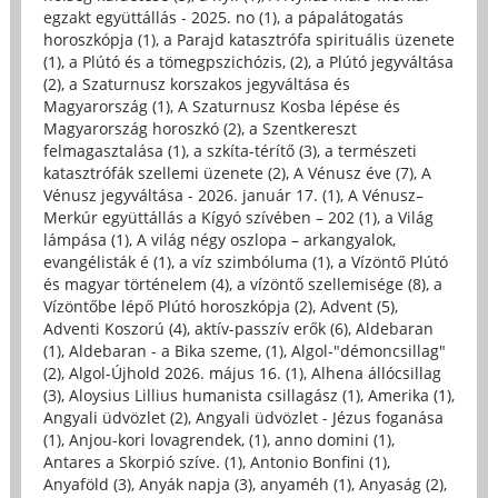
egzakt együttállás - 2025. no (1)
,
a pápalátogatás
horoszkópja (1)
,
a Parajd katasztrófa spirituális üzenete
(1)
,
a Plútó és a tömegpszichózis, (2)
,
a Plútó jegyváltása
(2)
,
a Szaturnusz korszakos jegyváltása és
Magyarország (1)
,
A Szaturnusz Kosba lépése és
Magyarország horoszkó (2)
,
a Szentkereszt
felmagasztalása (1)
,
a szkíta-térítő (3)
,
a természeti
katasztrófák szellemi üzenete (2)
,
A Vénusz éve (7)
,
A
Vénusz jegyváltása - 2026. január 17. (1)
,
A Vénusz–
Merkúr együttállás a Kígyó szívében – 202 (1)
,
a Világ
lámpása (1)
,
A világ négy oszlopa – arkangyalok,
evangélisták é (1)
,
a víz szimbóluma (1)
,
a Vízöntő Plútó
és magyar történelem (4)
,
a vízöntő szellemisége (8)
,
a
Vízöntőbe lépő Plútó horoszkópja (2)
,
Advent (5)
,
Adventi Koszorú (4)
,
aktív-passzív erők (6)
,
Aldebaran
(1)
,
Aldebaran - a Bika szeme, (1)
,
Algol-"démoncsillag"
(2)
,
Algol-Újhold 2026. május 16. (1)
,
Alhena állócsillag
(3)
,
Aloysius Lillius humanista csillagász (1)
,
Amerika (1)
,
Angyali üdvözlet (2)
,
Angyali üdvözlet - Jézus foganása
(1)
,
Anjou-kori lovagrendek, (1)
,
anno domini (1)
,
Antares a Skorpió szíve. (1)
,
Antonio Bonfini (1)
,
Anyaföld (3)
,
Anyák napja (3)
,
anyaméh (1)
,
Anyaság (2)
,