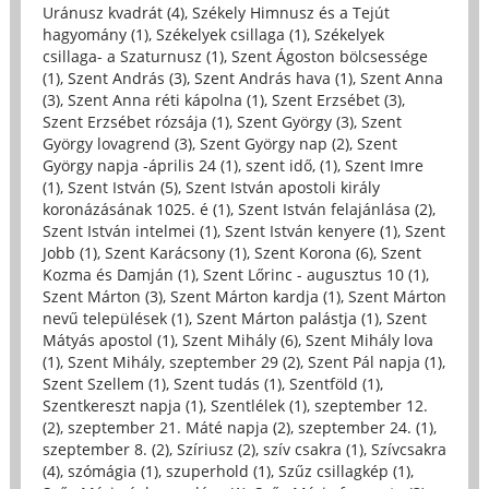
Uránusz kvadrát (4)
,
Székely Himnusz és a Tejút
hagyomány (1)
,
Székelyek csillaga (1)
,
Székelyek
csillaga- a Szaturnusz (1)
,
Szent Ágoston bölcsessége
(1)
,
Szent András (3)
,
Szent András hava (1)
,
Szent Anna
(3)
,
Szent Anna réti kápolna (1)
,
Szent Erzsébet (3)
,
Szent Erzsébet rózsája (1)
,
Szent György (3)
,
Szent
György lovagrend (3)
,
Szent György nap (2)
,
Szent
György napja -április 24 (1)
,
szent idő, (1)
,
Szent Imre
(1)
,
Szent István (5)
,
Szent István apostoli király
koronázásának 1025. é (1)
,
Szent István felajánlása (2)
,
Szent István intelmei (1)
,
Szent István kenyere (1)
,
Szent
Jobb (1)
,
Szent Karácsony (1)
,
Szent Korona (6)
,
Szent
Kozma és Damján (1)
,
Szent Lőrinc - augusztus 10 (1)
,
Szent Márton (3)
,
Szent Márton kardja (1)
,
Szent Márton
nevű települések (1)
,
Szent Márton palástja (1)
,
Szent
Mátyás apostol (1)
,
Szent Mihály (6)
,
Szent Mihály lova
(1)
,
Szent Mihály, szeptember 29 (2)
,
Szent Pál napja (1)
,
Szent Szellem (1)
,
Szent tudás (1)
,
Szentföld (1)
,
Szentkereszt napja (1)
,
Szentlélek (1)
,
szeptember 12.
(2)
,
szeptember 21. Máté napja (2)
,
szeptember 24. (1)
,
szeptember 8. (2)
,
Szíriusz (2)
,
szív csakra (1)
,
Szívcsakra
(4)
,
szómágia (1)
,
szuperhold (1)
,
Szűz csillagkép (1)
,