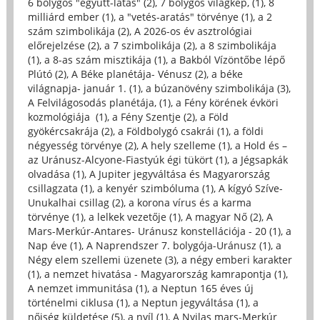
6 bolygós "együtt-látás" (2)
,
7 bolygós világkép, (1)
,
8
milliárd ember (1)
,
a "vetés-aratás" törvénye (1)
,
a 2
szám szimbolikája (2)
,
A 2026-os év asztrológiai
előrejelzése (2)
,
a 7 szimbolikája (2)
,
a 8 szimbolikája
(1)
,
a 8-as szám misztikája (1)
,
a Bakból Vízöntőbe lépő
Plútó (2)
,
A Béke planétája- Vénusz (2)
,
a béke
világnapja- január 1. (1)
,
a búzanövény szimbolikája (3)
,
A Felvilágosodás planétája, (1)
,
a Fény körének évköri
kozmológiája (1)
,
a Fény Szentje (2)
,
a Föld
gyökércsakrája (2)
,
a Földbolygó csakrái (1)
,
a földi
négyesség törvénye (2)
,
A hely szelleme (1)
,
a Hold és –
az Uránusz-Alcyone-Fiastyúk égi tükört (1)
,
a Jégsapkák
olvadása (1)
,
A Jupiter jegyváltása és Magyarország
csillagzata (1)
,
a kenyér szimbóluma (1)
,
A kígyó Szíve-
Unukalhai csillag (2)
,
a korona vírus és a karma
törvénye (1)
,
a lelkek vezetője (1)
,
A magyar Nő (2)
,
A
Mars-Merkúr-Antares- Uránusz konstellációja - 20 (1)
,
a
Nap éve (1)
,
A Naprendszer 7. bolygója-Uránusz (1)
,
a
Négy elem szellemi üzenete (3)
,
a négy emberi karakter
(1)
,
a nemzet hivatása - Magyarország kamrapontja (1)
,
A nemzet immunitása (1)
,
a Neptun 165 éves új
történelmi ciklusa (1)
,
a Neptun jegyváltása (1)
,
a
nőiség küldetése (5)
,
a nyíl (1)
,
A Nyilas mars-Merkúr