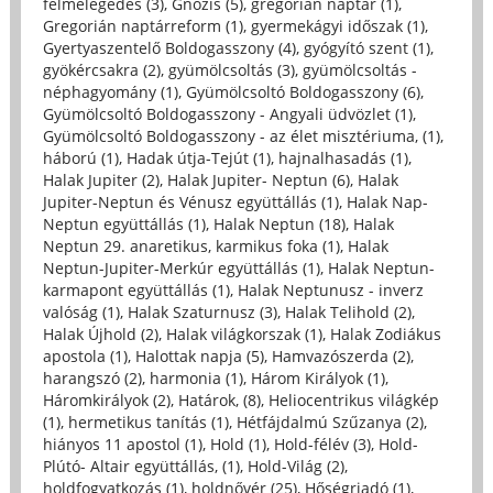
felmelegedés (3)
,
Gnózis (5)
,
gregorián naptár (1)
,
Gregorián naptárreform (1)
,
gyermekágyi időszak (1)
,
Gyertyaszentelő Boldogasszony (4)
,
gyógyító szent (1)
,
gyökércsakra (2)
,
gyümölcsoltás (3)
,
gyümölcsoltás -
néphagyomány (1)
,
Gyümölcsoltó Boldogasszony (6)
,
Gyümölcsoltó Boldogasszony - Angyali üdvözlet (1)
,
Gyümölcsoltó Boldogasszony - az élet misztériuma, (1)
,
háború (1)
,
Hadak útja-Tejút (1)
,
hajnalhasadás (1)
,
Halak Jupiter (2)
,
Halak Jupiter- Neptun (6)
,
Halak
Jupiter-Neptun és Vénusz együttállás (1)
,
Halak Nap-
Neptun együttállás (1)
,
Halak Neptun (18)
,
Halak
Neptun 29. anaretikus, karmikus foka (1)
,
Halak
Neptun-Jupiter-Merkúr együttállás (1)
,
Halak Neptun-
karmapont együttállás (1)
,
Halak Neptunusz - inverz
valóság (1)
,
Halak Szaturnusz (3)
,
Halak Telihold (2)
,
Halak Újhold (2)
,
Halak világkorszak (1)
,
Halak Zodiákus
apostola (1)
,
Halottak napja (5)
,
Hamvazószerda (2)
,
harangszó (2)
,
harmonia (1)
,
Három Királyok (1)
,
Háromkirályok (2)
,
Határok, (8)
,
Heliocentrikus világkép
(1)
,
hermetikus tanítás (1)
,
Hétfájdalmú Szűzanya (2)
,
hiányos 11 apostol (1)
,
Hold (1)
,
Hold-félév (3)
,
Hold-
Plútó- Altair együttállás, (1)
,
Hold-Világ (2)
,
holdfogyatkozás (1)
,
holdnővér (25)
,
Hőségriadó (1)
,