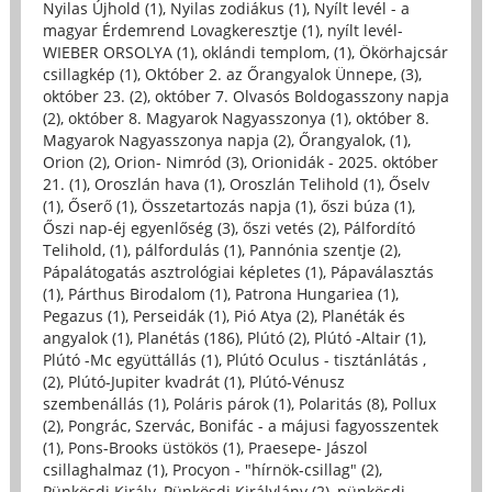
Nyilas Újhold (1)
,
Nyilas zodiákus (1)
,
Nyílt levél - a
magyar Érdemrend Lovagkeresztje (1)
,
nyílt levél-
WIEBER ORSOLYA (1)
,
oklándi templom, (1)
,
Ökörhajcsár
csillagkép (1)
,
Október 2. az Őrangyalok Ünnepe, (3)
,
október 23. (2)
,
október 7. Olvasós Boldogasszony napja
(2)
,
október 8. Magyarok Nagyasszonya (1)
,
október 8.
Magyarok Nagyasszonya napja (2)
,
Őrangyalok, (1)
,
Orion (2)
,
Orion- Nimród (3)
,
Orionidák - 2025. október
21. (1)
,
Oroszlán hava (1)
,
Oroszlán Telihold (1)
,
Őselv
(1)
,
Őserő (1)
,
Összetartozás napja (1)
,
őszi búza (1)
,
Őszi nap-éj egyenlőség (3)
,
őszi vetés (2)
,
Pálfordító
Telihold, (1)
,
pálfordulás (1)
,
Pannónia szentje (2)
,
Pápalátogatás asztrológiai képletes (1)
,
Pápaválasztás
(1)
,
Párthus Birodalom (1)
,
Patrona Hungariea (1)
,
Pegazus (1)
,
Perseidák (1)
,
Pió Atya (2)
,
Planéták és
angyalok (1)
,
Planétás (186)
,
Plútó (2)
,
Plútó -Altair (1)
,
Plútó -Mc együttállás (1)
,
Plútó Oculus - tisztánlátás ,
(2)
,
Plútó-Jupiter kvadrát (1)
,
Plútó-Vénusz
szembenállás (1)
,
Poláris párok (1)
,
Polaritás (8)
,
Pollux
(2)
,
Pongrác, Szervác, Bonifác - a májusi fagyosszentek
(1)
,
Pons-Brooks üstökös (1)
,
Praesepe- Jászol
csillaghalmaz (1)
,
Procyon - "hírnök-csillag" (2)
,
Pünkösdi Király, Pünkösdi Királylány (2)
,
pünkösdi