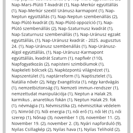
Nap-Mars-Plútó T-kvadrát (1)
,
Nap-Merkúr együttállás
(1)
,
Nap-Merkúr szextil Uránusz-karmapont (1)
,
Nap-
Neptun együttállás (1)
,
Nap-Neptun szembenállás (2)
,
Nap-Plútó kvadrát (3)
,
Nap-Plútó oppozíció (1)
,
Nap-
Plútó szembenállás (2)
,
Nap-Szaturnusz kvadrát (1)
,
Nap-Szaturnusz szembenállás (1)
,
Nap-Uránusz egzakt
együttállás, (1)
,
Nap-Uránusz kvadrát - 2025. augusztus
24. (1)
,
Nap-Uránusz szembenállás (1)
,
Nap-Uránusz-
Algol együttállás, (1)
,
Nap-Uránusz-Karmapont
együttállás, kvadrát Szaturn (1)
,
napfivér (110)
,
Napfogyatkozás (2)
,
napisteni szimbólumok (1)
,
Napkeleti bölcsek (2)
,
Napközpontú világnézet (1)
,
Napszentület (1)
,
naptárreform (1)
,
Naptisztelet (1)
,
Natália nővér (2)
,
Négy Evangélista (1)
,
négy kardvágás
(1)
,
nemzetbiztonság (1)
,
Nemzeti immun-rendszer (1)
,
nemzettudat manipulációja (1)
,
Neptun a Halak 29,
karmikus , anaretikus fokán (1)
,
Neptun Halak 29. fok
(1)
,
névmágia (1)
,
Névmisztika (2)
,
névmisztikai védelem
(1)
,
Nimród (1)
,
Női energia (1)
,
női erő (1)
,
női lét (1)
,
női
szerep (1)
,
Nőnap (3)
,
november 1 (3)
,
november 11. (2)
,
November 19. (2)
,
november 2. (3)
,
Nyári napforduló (9)
,
Nyilas Csillagkép (2)
,
Nyilas hava (1)
,
Nyilas Telihold (2)
,