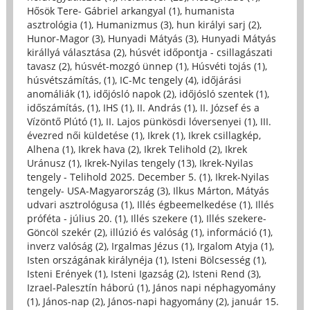
Hősök Tere- Gábriel arkangyal (1)
,
humanista
asztrológia (1)
,
Humanizmus (3)
,
hun királyi sarj (2)
,
Hunor-Magor (3)
,
Hunyadi Mátyás (3)
,
Hunyadi Mátyás
királlyá választása (2)
,
húsvét időpontja - csillagászati
tavasz (2)
,
húsvét-mozgó ünnep (1)
,
Húsvéti tojás (1)
,
húsvétszámítás, (1)
,
IC-Mc tengely (4)
,
időjárási
anomáliák (1)
,
időjósló napok (2)
,
időjósló szentek (1)
,
időszámítás, (1)
,
IHS (1)
,
II. András (1)
,
II. József és a
Vízöntő Plútó (1)
,
II. Lajos pünkösdi lóversenyei (1)
,
III.
évezred női küldetése (1)
,
Ikrek (1)
,
Ikrek csillagkép,
Alhena (1)
,
Ikrek hava (2)
,
Ikrek Telihold (2)
,
Ikrek
Uránusz (1)
,
Ikrek-Nyilas tengely (13)
,
Ikrek-Nyilas
tengely - Telihold 2025. December 5. (1)
,
Ikrek-Nyilas
tengely- USA-Magyarország (3)
,
Ilkus Márton, Mátyás
udvari asztrológusa (1)
,
Illés égbeemelkedése (1)
,
Illés
próféta - július 20. (1)
,
Illés szekere (1)
,
Illés szekere-
Göncöl szekér (2)
,
illúzió és valóság (1)
,
információ (1)
,
inverz valóság (2)
,
Irgalmas Jézus (1)
,
Irgalom Atyja (1)
,
Isten országának királynéja (1)
,
Isteni Bölcsesség (1)
,
Isteni Erények (1)
,
Isteni Igazság (2)
,
Isteni Rend (3)
,
Izrael-Palesztín háború (1)
,
János napi néphagyomány
(1)
,
János-nap (2)
,
János-napi hagyomány (2)
,
január 15.