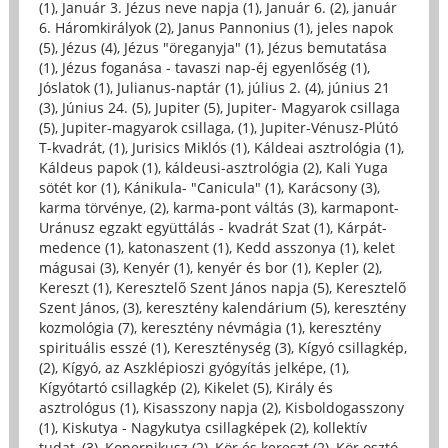
(1)
,
Január 3. Jézus neve napja (1)
,
Január 6. (2)
,
január
6. Háromkirályok (2)
,
Janus Pannonius (1)
,
jeles napok
(5)
,
Jézus (4)
,
Jézus "öreganyja" (1)
,
Jézus bemutatása
(1)
,
Jézus foganása - tavaszi nap-éj egyenlőség (1)
,
Jóslatok (1)
,
Julianus-naptár (1)
,
július 2. (4)
,
június 21
(3)
,
Június 24. (5)
,
Jupiter (5)
,
Jupiter- Magyarok csillaga
(5)
,
Jupiter-magyarok csillaga, (1)
,
Jupiter-Vénusz-Plútó
T-kvadrát, (1)
,
Jurisics Miklós (1)
,
Káldeai asztrológia (1)
,
Káldeus papok (1)
,
káldeusi-asztrológia (2)
,
Kali Yuga
sötét kor (1)
,
Kánikula- "Canicula" (1)
,
Karácsony (3)
,
karma törvénye, (2)
,
karma-pont váltás (3)
,
karmapont-
Uránusz egzakt együttálás - kvadrát Szat (1)
,
Kárpát-
medence (1)
,
katonaszent (1)
,
Kedd asszonya (1)
,
kelet
mágusai (3)
,
Kenyér (1)
,
kenyér és bor (1)
,
Kepler (2)
,
Kereszt (1)
,
Keresztelő Szent János napja (5)
,
Keresztelő
Szent János, (3)
,
keresztény kalendárium (5)
,
keresztény
kozmológia (7)
,
keresztény névmágia (1)
,
keresztény
spirituális esszé (1)
,
Kereszténység (3)
,
Kígyó csillagkép,
(2)
,
Kígyó, az Aszklépioszi gyógyítás jelképe, (1)
,
Kígyótartó csillagkép (2)
,
Kikelet (5)
,
Király és
asztrológus (1)
,
Kisasszony napja (2)
,
Kisboldogasszony
(1)
,
Kiskutya - Nagykutya csillagképek (2)
,
kollektív
tudat, (3)
,
Kopernikusz (2)
,
Kör és kereszt (2)
,
Kör osztó