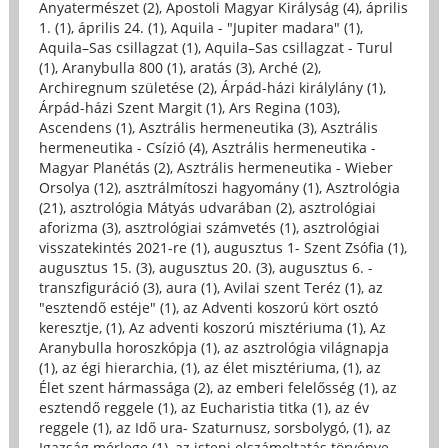
Anyatermészet (2)
,
Apostoli Magyar Királyság (4)
,
április
1. (1)
,
április 24. (1)
,
Aquila - "Jupiter madara" (1)
,
Aquila–Sas csillagzat (1)
,
Aquila–Sas csillagzat - Turul
(1)
,
Aranybulla 800 (1)
,
aratás (3)
,
Arché (2)
,
Archiregnum születése (2)
,
Árpád-házi királylány (1)
,
Árpád-házi Szent Margit (1)
,
Ars Regina (103)
,
Ascendens (1)
,
Asztrális hermeneutika (3)
,
Asztrális
hermeneutika - Csízió (4)
,
Asztrális hermeneutika -
Magyar Planétás (2)
,
Asztrális hermeneutika - Wieber
Orsolya (12)
,
asztrálmítoszi hagyomány (1)
,
Asztrológia
(21)
,
asztrológia Mátyás udvarában (2)
,
asztrológiai
aforizma (3)
,
asztrológiai számvetés (1)
,
asztrológiai
visszatekintés 2021-re (1)
,
augusztus 1- Szent Zsófia (1)
,
augusztus 15. (3)
,
augusztus 20. (3)
,
augusztus 6. -
transzfiguráció (3)
,
aura (1)
,
Avilai szent Teréz (1)
,
az
"esztendő estéje" (1)
,
az Adventi koszorú kört osztó
keresztje, (1)
,
Az adventi koszorú misztériuma (1)
,
Az
Aranybulla horoszkópja (1)
,
az asztrológia világnapja
(1)
,
az égi hierarchia, (1)
,
az élet misztériuma, (1)
,
az
Élet szent hármassága (2)
,
az emberi felelősség (1)
,
az
esztendő reggele (1)
,
az Eucharistia titka (1)
,
az év
reggele (1)
,
az Idő ura- Szaturnusz, sorsbolygó, (1)
,
az
Igazság mérlege (1)
,
az isteni elszámoltatás törvénye