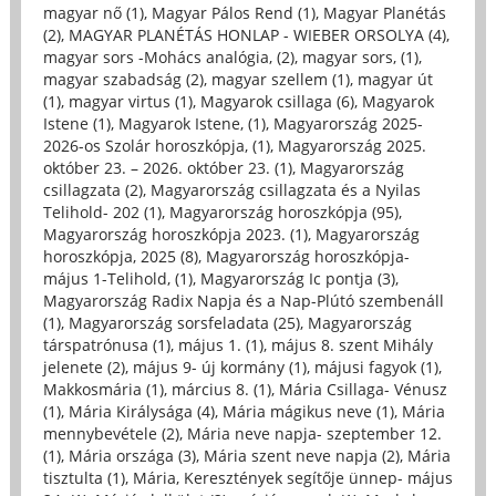
magyar nő (1)
,
Magyar Pálos Rend (1)
,
Magyar Planétás
(2)
,
MAGYAR PLANÉTÁS HONLAP - WIEBER ORSOLYA (4)
,
magyar sors -Mohács analógia, (2)
,
magyar sors, (1)
,
magyar szabadság (2)
,
magyar szellem (1)
,
magyar út
(1)
,
magyar virtus (1)
,
Magyarok csillaga (6)
,
Magyarok
Istene (1)
,
Magyarok Istene, (1)
,
Magyarország 2025-
2026-os Szolár horoszkópja, (1)
,
Magyarország 2025.
október 23. – 2026. október 23. (1)
,
Magyarország
csillagzata (2)
,
Magyarország csillagzata és a Nyilas
Telihold- 202 (1)
,
Magyarország horoszkópja (95)
,
Magyarország horoszkópja 2023. (1)
,
Magyarország
horoszkópja, 2025 (8)
,
Magyarország horoszkópja-
május 1-Telihold, (1)
,
Magyarország Ic pontja (3)
,
Magyarország Radix Napja és a Nap-Plútó szembenáll
(1)
,
Magyarország sorsfeladata (25)
,
Magyarország
társpatrónusa (1)
,
május 1. (1)
,
május 8. szent Mihály
jelenete (2)
,
május 9- új kormány (1)
,
májusi fagyok (1)
,
Makkosmária (1)
,
március 8. (1)
,
Mária Csillaga- Vénusz
(1)
,
Mária Királysága (4)
,
Mária mágikus neve (1)
,
Mária
mennybevétele (2)
,
Mária neve napja- szeptember 12.
(1)
,
Mária országa (3)
,
Mária szent neve napja (2)
,
Mária
tisztulta (1)
,
Mária, Keresztények segítője ünnep- május