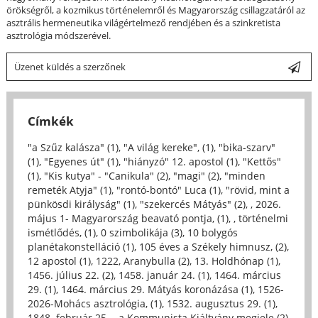
örökségről, a kozmikus történelemről és Magyarország csillagzatáról az
asztrális hermeneutika világértelmező rendjében és a szinkretista
asztrológia módszerével.
Üzenet küldés a szerzőnek
Címkék
"a Szűz kalásza" (1)
,
"A világ kereke", (1)
,
"bika-szarv"
(1)
,
"Egyenes út" (1)
,
"hiányzó" 12. apostol (1)
,
"Kettős"
(1)
,
"Kis kutya" - "Canikula" (2)
,
"magi" (2)
,
"minden
remeték Atyja" (1)
,
"rontó-bontó" Luca (1)
,
"rövid, mint a
pünkösdi királyság" (1)
,
"szekercés Mátyás" (2)
,
, 2026.
május 1- Magyarország beavató pontja, (1)
,
, történelmi
ismétlődés, (1)
,
0 szimbolikája (3)
,
10 bolygós
planétakonstelláció (1)
,
105 éves a Székely himnusz, (2)
,
12 apostol (1)
,
1222, Aranybulla (2)
,
13. Holdhónap (1)
,
1456. július 22. (2)
,
1458. január 24. (1)
,
1464. március
29. (1)
,
1464. március 29. Mátyás koronázása (1)
,
1526-
2026-Mohács asztrológia, (1)
,
1532. augusztus 29. (1)
,
1848. február 25. - a Kommunista Kiáltvány megjele (2)
,