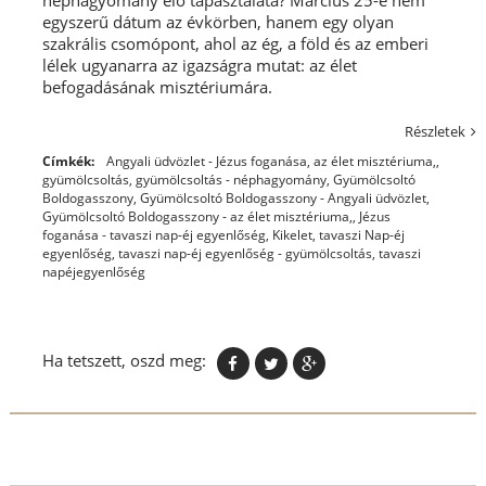
egyszerű dátum az évkörben, hanem egy olyan
szakrális csomópont, ahol az ég, a föld és az emberi
lélek ugyanarra az igazságra mutat: az élet
befogadásának misztériumára.
Részletek
Címkék:
Angyali üdvözlet - Jézus foganása
,
az élet misztériuma,
,
gyümölcsoltás
,
gyümölcsoltás - néphagyomány
,
Gyümölcsoltó
Boldogasszony
,
Gyümölcsoltó Boldogasszony - Angyali üdvözlet
,
Gyümölcsoltó Boldogasszony - az élet misztériuma,
,
Jézus
foganása - tavaszi nap-éj egyenlőség
,
Kikelet
,
tavaszi Nap-éj
egyenlőség
,
tavaszi nap-éj egyenlőség - gyümölcsoltás
,
tavaszi
napéjegyenlőség
Ha tetszett, oszd meg: