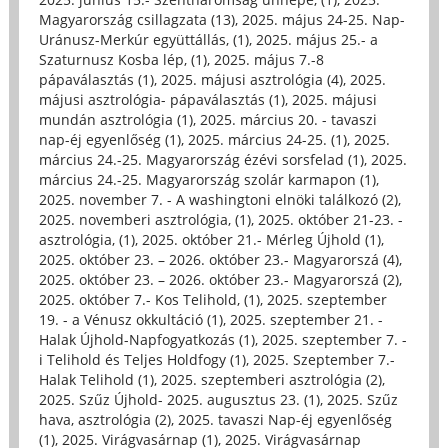
Magyarország csillagzata (13)
,
2025. május 24-25. Nap-
Uránusz-Merkúr együttállás, (1)
,
2025. május 25.- a
Szaturnusz Kosba lép, (1)
,
2025. május 7.-8
pápaválasztás (1)
,
2025. májusi asztrológia (4)
,
2025.
májusi asztrológia- pápaválasztás (1)
,
2025. májusi
mundán asztrológia (1)
,
2025. március 20. - tavaszi
nap-éj egyenlőség (1)
,
2025. március 24-25. (1)
,
2025.
március 24.-25. Magyarország ézévi sorsfelad (1)
,
2025.
március 24.-25. Magyarország szolár karmapon (1)
,
2025. november 7. - A washingtoni elnöki találkozó (2)
,
2025. novemberi asztrológia, (1)
,
2025. október 21-23. -
asztrológia, (1)
,
2025. október 21.- Mérleg Újhold (1)
,
2025. október 23. – 2026. október 23.- Magyarorszá (4)
,
2025. október 23. – 2026. október 23.- Magyarorszá (2)
,
2025. október 7.- Kos Telihold, (1)
,
2025. szeptember
19. - a Vénusz okkultáció (1)
,
2025. szeptember 21. -
Halak Újhold-Napfogyatkozás (1)
,
2025. szeptember 7. -
i Telihold és Teljes Holdfogy (1)
,
2025. Szeptember 7.-
Halak Telihold (1)
,
2025. szeptemberi asztrológia (2)
,
2025. Szűz Újhold- 2025. augusztus 23. (1)
,
2025. Szűz
hava, asztrológia (2)
,
2025. tavaszi Nap-éj egyenlőség
(1)
,
2025. Virágvasárnap (1)
,
2025. Virágvasárnap