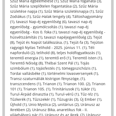
Szűz Mária égbeemelése (1)
,
Szűz Mária foganata (3)
,
Szűz Mária szeplőtelen fogantatása (2)
,
Szűz Mária
születése napja (1)
,
Szűz Mária születésnapja (1)
,
Szűz
Zodiákus (1)
,
Szűz-Halak tengely (4)
,
Táltoshagyomány
(1)
,
tavaszi Nap-éj egyenlőség (6)
,
tavaszi nap-éj
egyenlőség - gyümölcsoltás (1)
,
tavaszi nap-éj
egyenlőség - Kos 0. foka (1)
,
tavaszi nap-éj egyenlőség -
húsvétszámítás (1)
,
tavaszi napéjegyenlőség (2)
,
Tejút
(8)
,
Tejút és Napút találkozása, (1)
,
Tejút-fa (3)
,
Tejúton
ragyogó Nyilas Telihold - 2025. június 11. (1)
,
Téli
napforduló (2)
,
telihold (8)
,
teljes holdfogyatkozás (1)
,
teremtő energia (1)
,
teremtő erő (1)
,
Teremtő Isten (1)
,
Teremtő Nőiség (8)
,
Thébai Szent Pál (1)
,
Tojás
szimbólum (1)
,
tojásfestés (1)
,
tömegpszichózis (1)
,
Tordai vallásbéke (1)
,
történelmi lovasversenyek (1)
,
Transz-szaturnáliák kistrigon fényszöge, (1)
,
transzcendens (1)
,
Trianon (1)
,
Trianon 100. (2)
,
Trianon
101 (1)
,
Trianon 105. (1)
,
Trinitáriusok (1)
,
tükör (1)
,
Turul-Árpád dinasztia (1)
,
Turul-vérű (1)
,
Tűz-Víz (1)
,
Tűzkerék (1)
,
Tűzszekér (1)
,
Tűzugrás (3)
,
Új Ember (1)
,
Újhold (1)
,
Unio Mystica (2)
,
unitárius (2)
,
Uránusz az
Ikrekben (2)
,
Uránusz Bika, anaretikus fok - II.
világháború pár (1)
,
Uránusz és az Ikrek, (2)
,
Uránusz