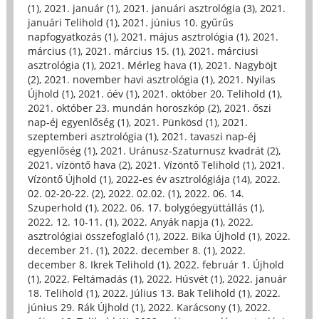
(1)
,
2021. január (1)
,
2021. januári asztrológia (3)
,
2021.
januári Telihold (1)
,
2021. június 10. gyűrűs
napfogyatkozás (1)
,
2021. május asztrológia (1)
,
2021.
március (1)
,
2021. március 15. (1)
,
2021. márciusi
asztrológia (1)
,
2021. Mérleg hava (1)
,
2021. Nagyböjt
(2)
,
2021. november havi asztrológia (1)
,
2021. Nyilas
Újhold (1)
,
2021. óév (1)
,
2021. október 20. Telihold (1)
,
2021. október 23. mundán horoszkóp (2)
,
2021. őszi
nap-éj egyenlőség (1)
,
2021. Pünkösd (1)
,
2021.
szeptemberi asztrológia (1)
,
2021. tavaszi nap-éj
egyenlőség (1)
,
2021. Uránusz-Szaturnusz kvadrát (2)
,
2021. vízöntő hava (2)
,
2021. Vízöntő Telihold (1)
,
2021.
Vízöntő Újhold (1)
,
2022-es év asztrológiája (14)
,
2022.
02. 02-20-22. (2)
,
2022. 02.02. (1)
,
2022. 06. 14.
Szuperhold (1)
,
2022. 06. 17. bolygóegyüttállás (1)
,
2022. 12. 10-11. (1)
,
2022. Anyák napja (1)
,
2022.
asztrológiai összefoglaló (1)
,
2022. Bika Újhold (1)
,
2022.
december 21. (1)
,
2022. december 8. (1)
,
2022.
december 8. Ikrek Telihold (1)
,
2022. február 1. Újhold
(1)
,
2022. Feltámadás (1)
,
2022. Húsvét (1)
,
2022. január
18. Telihold (1)
,
2022. Július 13. Bak Telihold (1)
,
2022.
június 29. Rák Újhold (1)
,
2022. Karácsony (1)
,
2022.