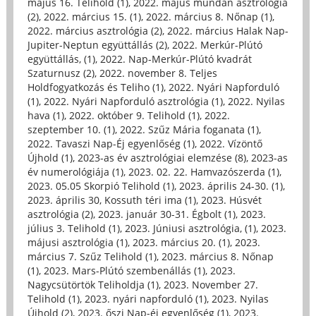
május 16. Telihold (1)
,
2022. május mundán asztrológia
(2)
,
2022. március 15. (1)
,
2022. március 8. Nőnap (1)
,
2022. március asztrológia (2)
,
2022. március Halak Nap-
Jupiter-Neptun együttállás (2)
,
2022. Merkúr-Plútó
együttállás, (1)
,
2022. Nap-Merkúr-Plútó kvadrát
Szaturnusz (2)
,
2022. november 8. Teljes
Holdfogyatkozás és Teliho (1)
,
2022. Nyári Napforduló
(1)
,
2022. Nyári Napforduló asztrológia (1)
,
2022. Nyilas
hava (1)
,
2022. október 9. Telihold (1)
,
2022.
szeptember 10. (1)
,
2022. Szűz Mária foganata (1)
,
2022. Tavaszi Nap-Éj egyenlőség (1)
,
2022. Vízöntő
Újhold (1)
,
2023-as év asztrológiai elemzése (8)
,
2023-as
év numerológiája (1)
,
2023. 02. 22. Hamvazószerda (1)
,
2023. 05.05 Skorpió Telihold (1)
,
2023. április 24-30. (1)
,
2023. április 30, Kossuth téri ima (1)
,
2023. Húsvét
asztrológia (2)
,
2023. január 30-31. Égbolt (1)
,
2023.
július 3. Telihold (1)
,
2023. Júniusi asztrológia, (1)
,
2023.
májusi asztrológia (1)
,
2023. március 20. (1)
,
2023.
március 7. Szűz Telihold (1)
,
2023. március 8. Nőnap
(1)
,
2023. Mars-Plútó szembenállás (1)
,
2023.
Nagycsütörtök Teliholdja (1)
,
2023. November 27.
Telihold (1)
,
2023. nyári napforduló (1)
,
2023. Nyilas
Újhold (2)
,
2023. őszi Nap-éj egyenlőség (1)
,
2023.