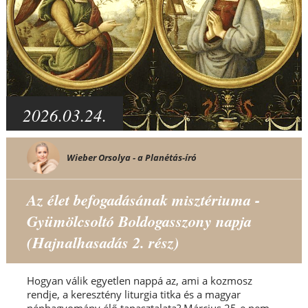
2026.03.24.
Wieber Orsolya - a Planétás-író
Az élet befogadásának misztériuma -
Gyümölcsoltó Boldogasszony napja
(Hajnalhasadás 2. rész)
Hogyan válik egyetlen nappá az, ami a kozmosz
rendje, a keresztény liturgia titka és a magyar
néphagyomány élő tapasztalata? Március 25-e nem