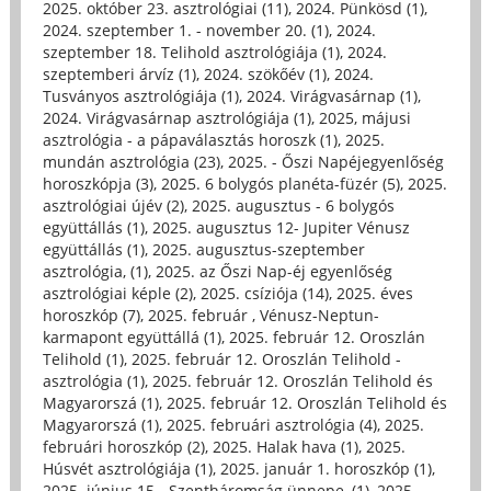
2025. október 23. asztrológiai (11)
,
2024. Pünkösd (1)
,
2024. szeptember 1. - november 20. (1)
,
2024.
szeptember 18. Telihold asztrológiája (1)
,
2024.
szeptemberi árvíz (1)
,
2024. szökőév (1)
,
2024.
Tusványos asztrológiája (1)
,
2024. Virágvasárnap (1)
,
2024. Virágvasárnap asztrológiája (1)
,
2025, májusi
asztrológia - a pápaválasztás horoszk (1)
,
2025.
mundán asztrológia (23)
,
2025. - Őszi Napéjegyenlőség
horoszkópja (3)
,
2025. 6 bolygós planéta-füzér (5)
,
2025.
asztrológiai újév (2)
,
2025. augusztus - 6 bolygós
együttállás (1)
,
2025. augusztus 12- Jupiter Vénusz
együttállás (1)
,
2025. augusztus-szeptember
asztrológia, (1)
,
2025. az Őszi Nap-éj egyenlőség
asztrológiai képle (2)
,
2025. csíziója (14)
,
2025. éves
horoszkóp (7)
,
2025. február , Vénusz-Neptun-
karmapont együttállá (1)
,
2025. február 12. Oroszlán
Telihold (1)
,
2025. február 12. Oroszlán Telihold -
asztrológia (1)
,
2025. február 12. Oroszlán Telihold és
Magyarorszá (1)
,
2025. február 12. Oroszlán Telihold és
Magyarorszá (1)
,
2025. februári asztrológia (4)
,
2025.
februári horoszkóp (2)
,
2025. Halak hava (1)
,
2025.
Húsvét asztrológiája (1)
,
2025. január 1. horoszkóp (1)
,
2025. június 15.- Szentháromság ünnepe, (1)
,
2025.