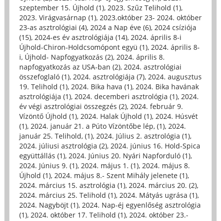
szeptember 15. Újhold (1)
,
2023. Szűz Telihold (1)
,
2023. Virágvasárnap (1)
,
2023.október 23- 2024. október
23-as asztrológiai (4)
,
2024 a Nap éve (6)
,
2024 csíziója
(15)
,
2024-es év asztrológiája (14)
,
2024. április 8-i
Újhold-Chiron-Holdcsomópont együ (1)
,
2024. április 8-
i, Újhold- Napfogyatkozás (2)
,
2024. április 8.
napfogyatkozás az USA-ban (2)
,
2024. asztrológiai
összefoglaló (1)
,
2024. asztrológiája (7)
,
2024. augusztus
19. Telihold (1)
,
2024. Bika hava (1)
,
2024. Bika havának
asztrológiája (1)
,
2024. decemberi asztrológia (1)
,
2024.
év végi asztrológiai összegzés (2)
,
2024. február 9.
Vízöntő Újhold (1)
,
2024. Halak Újhold (1)
,
2024. Húsvét
(1)
,
2024. január 21. a Púto Vízöntőbe lép, (1)
,
2024.
január 25. Telihold, (1)
,
2024. Július 2. asztrológia (1)
,
2024. júliusi asztrológia (2)
,
2024. június 16. Hold-Spica
együttállás (1)
,
2024. Június 20. Nyári Napforduló (1)
,
2024. Június 9. (1)
,
2024. május 1. (1)
,
2024. május 8.
Újhold (1)
,
2024. május 8.- Szent Mihály jelenete (1)
,
2024. március 15. asztrológia (1)
,
2024. március 20. (2)
,
2024. március 25. Telihold (1)
,
2024. Mátyás ugrása (1)
,
2024. Nagyböjt (1)
,
2024. Nap-éj egyenlőség asztrológia
(1)
,
2024. október 17. Telihold (1)
,
2024. október 23.-