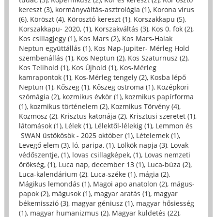
kereszt (3)
,
kormányváltás-asztrológia (1)
,
Korona vírus
(6)
,
Köröszt (4)
,
Körosztó kereszt (1)
,
Korszakkapu (5)
,
Korszakkapu- 2020, (1)
,
Korszakváltás (3)
,
Kos 0. fok (2)
,
Kos csillagjegy (1)
,
Kos Mars (2)
,
Kos Mars-Halak
Neptun együttállás (1)
,
Kos Nap-Jupiter- Mérleg Hold
szembenállás (1)
,
Kos Neptun (2)
,
Kos Szaturnusz (2)
,
Kos Telihold (1)
,
Kos Újhold (1)
,
Kos-Mérleg
kamrapontok (1)
,
Kos-Mérleg tengely (2)
,
Kosba lépő
Neptun (1)
,
Kőszeg (1)
,
Kőszeg ostroma (1)
,
Középkori
szómágia (2)
,
kozmikus évkör (1)
,
kozmikus papírforma
(1)
,
kozmikus történelem (2)
,
Kozmikus Törvény (4)
,
Kozmosz (2)
,
Krisztus katonája (2)
,
Krisztusi szeretet (1)
,
látomások (1)
,
Lélek (1)
,
Lélektől-lélekig (1)
,
Lemmon és
SWAN üstökösök - 2025 október (1)
,
Lételemek (1)
,
Levegő elem (3)
,
ló, paripa, (1)
,
Lölkök napja (3)
,
Lovak
védőszentje, (1)
,
lovas csillagképek, (1)
,
Lovas nemzeti
örökség, (1)
,
Luca nap, december 13 (1)
,
Luca-búza (2)
,
Luca-kalendárium (2)
,
Luca-széke (1)
,
mágia (2)
,
Mágikus lemondás (1)
,
Magoi apo anatolon (2)
,
mágus-
papok (2)
,
mágusok (1)
,
magyar aratás (1)
,
magyar
békemisszió (3)
,
magyar géniusz (1)
,
magyar hősiesség
(1)
,
magyar humanizmus (2)
,
Magyar küldetés (22)
,