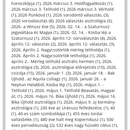
horoszkópja (1)
,
2026 március 3. Holdfogyatkozás (1)
,
2026 március 3. Telihold (1)
,
2026 március 3. Vérhold
(1)
,
2026 Pünkösd (1)
,
2026 sorsdöntő választás, (3)
,
2026 sorsválasztás (8)
,
2026 választás asztrológia (5)
,
2026- a Vénusz éve (5)
,
2026. 02. 14. - a Szaturnusz
jegyváltása és Magya (1)
,
2026. 02. 14. - Kosba lép a
Szaturnusz (1)
,
2026. április 12- sorsválasztás (4)
,
2026.
április 12- választás (2)
,
2026. április 12- választás, (3)
,
2026. Április 2. Nagycsütörtök mérleg teliholdja (1)
,
2026. Április 2. Nagycsütörtök teliholdja (1)
,
2026.
április 2.- Mérleg telihold asztrális hermen (1)
,
2026.
asztrológia (3)
,
2026. asztrológiai előrejelzés (10)
,
2026.
csíziója (15)
,
2026. január 1. (3)
,
2026. január 18. - Bak
Újhold , az Aquila csillagz (1)
,
2026. január 26. - a
Neptun Halakból, Kosba lép (1)
,
2026. május 1. -
Telihold (1)
,
2026. május 1. Telihold-Beavatás, magyar
út, (1)
,
2026. május 16. Bika Újhold (1)
,
2026. május 16.
Bika Újhold asztrológia (1)
,
2026. május 9. új kormány-
asztrológia (1)
,
245 éve az Uránusz felfedezése, (1)
,
40
(1)
,
40-es szám szimbolikája (1)
,
455 éves tordai
vallásbéke, (1)
,
480 éve halt meg Kopernikusz (1)
,
500
éves periodikusság (2)
,
532 éves nagy húsvéti ciklus (1)
,