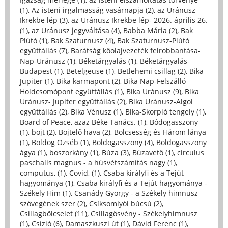
(1)
,
Az isteni irgalmasság vasárnapja (2)
,
az Uránusz
Ikrekbe lép (3)
,
az Uránusz Ikrekbe lép- 2026. április 26.
(1)
,
az Uránusz jegyváltása (4)
,
Babba Mária (2)
,
Bak
Plútó (1)
,
Bak Szaturnusz (4)
,
Bak Szaturnusz-Plútó
együttállás (7)
,
Barátság kőolajvezeték felrobbantása-
Nap-Uránusz (1)
,
Béketárgyalás (1)
,
Béketárgyalás-
Budapest (1)
,
Betelgeuse (1)
,
Betlehemi csillag (2)
,
Bika
Jupiter (1)
,
Bika karmapont (2)
,
Bika Nap-Felszálló
Holdcsomópont együttállás (1)
,
Bika Uránusz (9)
,
Bika
Uránusz- Jupiter együttállás (2)
,
Bika Uránusz-Algol
együttállás (2)
,
Bika Vénusz (1)
,
Bika-Skorpió tengely (1)
,
Board of Peace, azaz Béke Tanács. (1)
,
Bódogasszony
(1)
,
böjt (2)
,
Böjtelő hava (2)
,
Bölcsesség és Három lánya
(1)
,
Boldog Özséb (1)
,
Boldogasszony (4)
,
Boldogasszony
ágya (1)
,
boszorkány (1)
,
Búza (3)
,
Búzavető (1)
,
circulus
paschalis magnus - a húsvétszámítás nagy (1)
,
computus, (1)
,
Covid, (1)
,
Csaba királyfi és a Tejút
hagyománya (1)
,
Csaba királyfi és a Tejút hagyománya -
Székely Him (1)
,
Csanády György - a Székely himnusz
szövegének szer (2)
,
Csíksomlyói búcsú (2)
,
Csillagbölcselet (11)
,
Csillagösvény - Székelyhimnusz
(1)
,
Csízió (6)
,
Damaszkuszi út (1)
,
Dávid Ferenc (1)
,