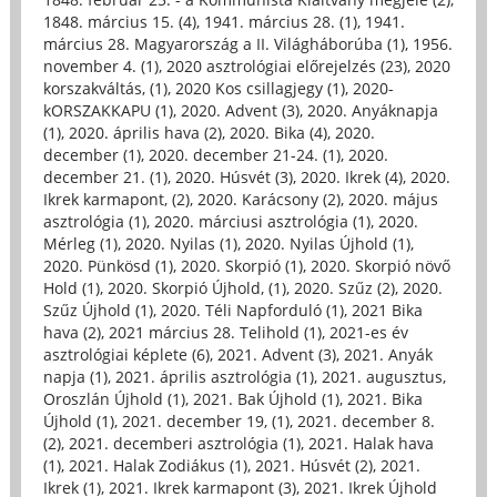
1848. március 15. (4)
,
1941. március 28. (1)
,
1941.
március 28. Magyarország a II. Világháborúba (1)
,
1956.
november 4. (1)
,
2020 asztrológiai előrejelzés (23)
,
2020
korszakváltás, (1)
,
2020 Kos csillagjegy (1)
,
2020-
kORSZAKKAPU (1)
,
2020. Advent (3)
,
2020. Anyáknapja
(1)
,
2020. április hava (2)
,
2020. Bika (4)
,
2020.
december (1)
,
2020. december 21-24. (1)
,
2020.
december 21. (1)
,
2020. Húsvét (3)
,
2020. Ikrek (4)
,
2020.
Ikrek karmapont, (2)
,
2020. Karácsony (2)
,
2020. május
asztrológia (1)
,
2020. márciusi asztrológia (1)
,
2020.
Mérleg (1)
,
2020. Nyilas (1)
,
2020. Nyilas Újhold (1)
,
2020. Pünkösd (1)
,
2020. Skorpió (1)
,
2020. Skorpió növő
Hold (1)
,
2020. Skorpió Újhold, (1)
,
2020. Szűz (2)
,
2020.
Szűz Újhold (1)
,
2020. Téli Napforduló (1)
,
2021 Bika
hava (2)
,
2021 március 28. Telihold (1)
,
2021-es év
asztrológiai képlete (6)
,
2021. Advent (3)
,
2021. Anyák
napja (1)
,
2021. április asztrológia (1)
,
2021. augusztus,
Oroszlán Újhold (1)
,
2021. Bak Újhold (1)
,
2021. Bika
Újhold (1)
,
2021. december 19, (1)
,
2021. december 8.
(2)
,
2021. decemberi asztrológia (1)
,
2021. Halak hava
(1)
,
2021. Halak Zodiákus (1)
,
2021. Húsvét (2)
,
2021.
Ikrek (1)
,
2021. Ikrek karmapont (3)
,
2021. Ikrek Újhold