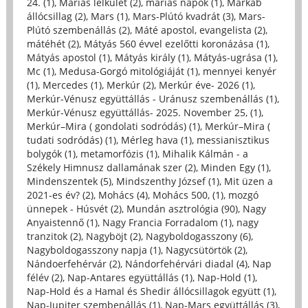
24. (1)
,
Máriás lelkület (2)
,
máriás napok (1)
,
Markab
állócsillag (2)
,
Mars (1)
,
Mars-Plútó kvadrát (3)
,
Mars-
Plútó szembenállás (2)
,
Máté apostol, evangelista (2)
,
mátéhét (2)
,
Mátyás 560 évvel ezelőtti koronázása (1)
,
Mátyás apostol (1)
,
Mátyás király (1)
,
Mátyás-ugrása (1)
,
Mc (1)
,
Medusa-Gorgó mitológiáját (1)
,
mennyei kenyér
(1)
,
Mercedes (1)
,
Merkúr (2)
,
Merkúr éve- 2026 (1)
,
Merkúr-Vénusz együttállás - Uránusz szembenállás (1)
,
Merkúr-Vénusz együttállás- 2025. November 25, (1)
,
Merkúr–Mira ( gondolati sodródás) (1)
,
Merkúr–Mira (
tudati sodródás) (1)
,
Mérleg hava (1)
,
messianisztikus
bolygók (1)
,
metamorfózis (1)
,
Mihalik Kálmán - a
Székely Himnusz dallamának szer (2)
,
Minden Egy (1)
,
Mindenszentek (5)
,
Mindszenthy József (1)
,
Mit üzen a
2021-es év? (2)
,
Mohács (4)
,
Mohács 500, (1)
,
mozgó
ünnepek - Húsvét (2)
,
Mundán asztrológia (90)
,
Nagy
Anyaistennő (1)
,
Nagy Francia Forradalom (1)
,
nagy
tranzitok (2)
,
Nagyböjt (2)
,
Nagyboldogasszony (6)
,
Nagyboldogasszony napja (1)
,
Nagycsütörtök (2)
,
Nándoerfehérvár (2)
,
Nándorfehérvári diadal (4)
,
Nap
félév (2)
,
Nap-Antares együttállás (1)
,
Nap-Hold (1)
,
Nap-Hold és a Hamal és Shedir állócsillagok együtt (1)
,
Nap-Jupiter szembenállás (1)
,
Nap-Mars együttállás (3)
,