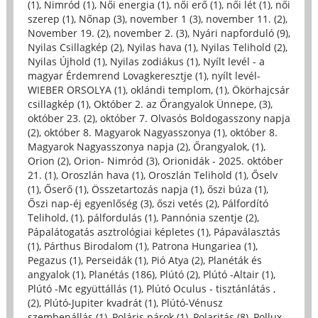
(1)
,
Nimród (1)
,
Női energia (1)
,
női erő (1)
,
női lét (1)
,
női
szerep (1)
,
Nőnap (3)
,
november 1 (3)
,
november 11. (2)
,
November 19. (2)
,
november 2. (3)
,
Nyári napforduló (9)
,
Nyilas Csillagkép (2)
,
Nyilas hava (1)
,
Nyilas Telihold (2)
,
Nyilas Újhold (1)
,
Nyilas zodiákus (1)
,
Nyílt levél - a
magyar Érdemrend Lovagkeresztje (1)
,
nyílt levél-
WIEBER ORSOLYA (1)
,
oklándi templom, (1)
,
Ökörhajcsár
csillagkép (1)
,
Október 2. az Őrangyalok Ünnepe, (3)
,
október 23. (2)
,
október 7. Olvasós Boldogasszony napja
(2)
,
október 8. Magyarok Nagyasszonya (1)
,
október 8.
Magyarok Nagyasszonya napja (2)
,
Őrangyalok, (1)
,
Orion (2)
,
Orion- Nimród (3)
,
Orionidák - 2025. október
21. (1)
,
Oroszlán hava (1)
,
Oroszlán Telihold (1)
,
Őselv
(1)
,
Őserő (1)
,
Összetartozás napja (1)
,
őszi búza (1)
,
Őszi nap-éj egyenlőség (3)
,
őszi vetés (2)
,
Pálfordító
Telihold, (1)
,
pálfordulás (1)
,
Pannónia szentje (2)
,
Pápalátogatás asztrológiai képletes (1)
,
Pápaválasztás
(1)
,
Párthus Birodalom (1)
,
Patrona Hungariea (1)
,
Pegazus (1)
,
Perseidák (1)
,
Pió Atya (2)
,
Planéták és
angyalok (1)
,
Planétás (186)
,
Plútó (2)
,
Plútó -Altair (1)
,
Plútó -Mc együttállás (1)
,
Plútó Oculus - tisztánlátás ,
(2)
,
Plútó-Jupiter kvadrát (1)
,
Plútó-Vénusz
szembenállás (1)
,
Poláris párok (1)
,
Polaritás (8)
,
Pollux