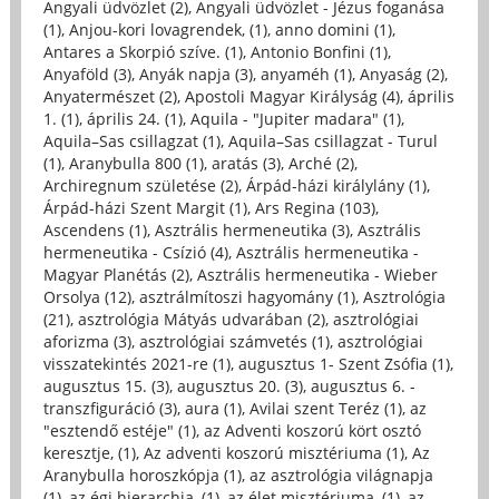
Angyali üdvözlet (2)
,
Angyali üdvözlet - Jézus foganása
(1)
,
Anjou-kori lovagrendek, (1)
,
anno domini (1)
,
Antares a Skorpió szíve. (1)
,
Antonio Bonfini (1)
,
Anyaföld (3)
,
Anyák napja (3)
,
anyaméh (1)
,
Anyaság (2)
,
Anyatermészet (2)
,
Apostoli Magyar Királyság (4)
,
április
1. (1)
,
április 24. (1)
,
Aquila - "Jupiter madara" (1)
,
Aquila–Sas csillagzat (1)
,
Aquila–Sas csillagzat - Turul
(1)
,
Aranybulla 800 (1)
,
aratás (3)
,
Arché (2)
,
Archiregnum születése (2)
,
Árpád-házi királylány (1)
,
Árpád-házi Szent Margit (1)
,
Ars Regina (103)
,
Ascendens (1)
,
Asztrális hermeneutika (3)
,
Asztrális
hermeneutika - Csízió (4)
,
Asztrális hermeneutika -
Magyar Planétás (2)
,
Asztrális hermeneutika - Wieber
Orsolya (12)
,
asztrálmítoszi hagyomány (1)
,
Asztrológia
(21)
,
asztrológia Mátyás udvarában (2)
,
asztrológiai
aforizma (3)
,
asztrológiai számvetés (1)
,
asztrológiai
visszatekintés 2021-re (1)
,
augusztus 1- Szent Zsófia (1)
,
augusztus 15. (3)
,
augusztus 20. (3)
,
augusztus 6. -
transzfiguráció (3)
,
aura (1)
,
Avilai szent Teréz (1)
,
az
"esztendő estéje" (1)
,
az Adventi koszorú kört osztó
keresztje, (1)
,
Az adventi koszorú misztériuma (1)
,
Az
Aranybulla horoszkópja (1)
,
az asztrológia világnapja
(1)
,
az égi hierarchia, (1)
,
az élet misztériuma, (1)
,
az