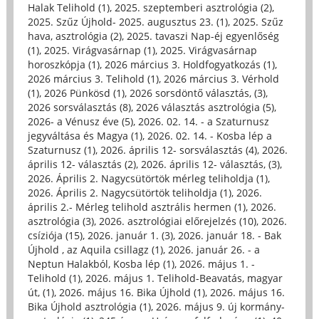
Halak Telihold (1)
,
2025. szeptemberi asztrológia (2)
,
2025. Szűz Újhold- 2025. augusztus 23. (1)
,
2025. Szűz
hava, asztrológia (2)
,
2025. tavaszi Nap-éj egyenlőség
(1)
,
2025. Virágvasárnap (1)
,
2025. Virágvasárnap
horoszkópja (1)
,
2026 március 3. Holdfogyatkozás (1)
,
2026 március 3. Telihold (1)
,
2026 március 3. Vérhold
(1)
,
2026 Pünkösd (1)
,
2026 sorsdöntő választás, (3)
,
2026 sorsválasztás (8)
,
2026 választás asztrológia (5)
,
2026- a Vénusz éve (5)
,
2026. 02. 14. - a Szaturnusz
jegyváltása és Magya (1)
,
2026. 02. 14. - Kosba lép a
Szaturnusz (1)
,
2026. április 12- sorsválasztás (4)
,
2026.
április 12- választás (2)
,
2026. április 12- választás, (3)
,
2026. Április 2. Nagycsütörtök mérleg teliholdja (1)
,
2026. Április 2. Nagycsütörtök teliholdja (1)
,
2026.
április 2.- Mérleg telihold asztrális hermen (1)
,
2026.
asztrológia (3)
,
2026. asztrológiai előrejelzés (10)
,
2026.
csíziója (15)
,
2026. január 1. (3)
,
2026. január 18. - Bak
Újhold , az Aquila csillagz (1)
,
2026. január 26. - a
Neptun Halakból, Kosba lép (1)
,
2026. május 1. -
Telihold (1)
,
2026. május 1. Telihold-Beavatás, magyar
út, (1)
,
2026. május 16. Bika Újhold (1)
,
2026. május 16.
Bika Újhold asztrológia (1)
,
2026. május 9. új kormány-