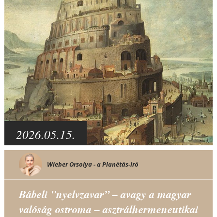
2026.05.15.
Wieber Orsolya - a Planétás-író
Bábeli "nyelvzavar” – avagy a magyar
valóság ostroma – asztrálhermeneutikai