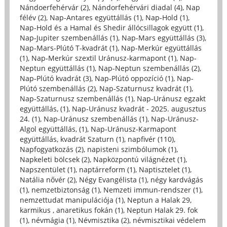
Nándoerfehérvár (2)
,
Nándorfehérvári diadal (4)
,
Nap
félév (2)
,
Nap-Antares együttállás (1)
,
Nap-Hold (1)
,
Nap-Hold és a Hamal és Shedir állócsillagok együtt (1)
,
Nap-Jupiter szembenállás (1)
,
Nap-Mars együttállás (3)
,
Nap-Mars-Plútó T-kvadrát (1)
,
Nap-Merkúr együttállás
(1)
,
Nap-Merkúr szextil Uránusz-karmapont (1)
,
Nap-
Neptun együttállás (1)
,
Nap-Neptun szembenállás (2)
,
Nap-Plútó kvadrát (3)
,
Nap-Plútó oppozíció (1)
,
Nap-
Plútó szembenállás (2)
,
Nap-Szaturnusz kvadrát (1)
,
Nap-Szaturnusz szembenállás (1)
,
Nap-Uránusz egzakt
együttállás, (1)
,
Nap-Uránusz kvadrát - 2025. augusztus
24. (1)
,
Nap-Uránusz szembenállás (1)
,
Nap-Uránusz-
Algol együttállás, (1)
,
Nap-Uránusz-Karmapont
együttállás, kvadrát Szaturn (1)
,
napfivér (110)
,
Napfogyatkozás (2)
,
napisteni szimbólumok (1)
,
Napkeleti bölcsek (2)
,
Napközpontú világnézet (1)
,
Napszentület (1)
,
naptárreform (1)
,
Naptisztelet (1)
,
Natália nővér (2)
,
Négy Evangélista (1)
,
négy kardvágás
(1)
,
nemzetbiztonság (1)
,
Nemzeti immun-rendszer (1)
,
nemzettudat manipulációja (1)
,
Neptun a Halak 29,
karmikus , anaretikus fokán (1)
,
Neptun Halak 29. fok
(1)
,
névmágia (1)
,
Névmisztika (2)
,
névmisztikai védelem