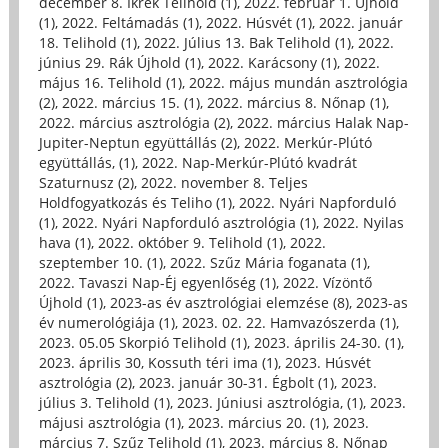
december 8. Ikrek Telihold (1)
,
2022. február 1. Újhold
(1)
,
2022. Feltámadás (1)
,
2022. Húsvét (1)
,
2022. január
18. Telihold (1)
,
2022. Július 13. Bak Telihold (1)
,
2022.
június 29. Rák Újhold (1)
,
2022. Karácsony (1)
,
2022.
május 16. Telihold (1)
,
2022. május mundán asztrológia
(2)
,
2022. március 15. (1)
,
2022. március 8. Nőnap (1)
,
2022. március asztrológia (2)
,
2022. március Halak Nap-
Jupiter-Neptun együttállás (2)
,
2022. Merkúr-Plútó
együttállás, (1)
,
2022. Nap-Merkúr-Plútó kvadrát
Szaturnusz (2)
,
2022. november 8. Teljes
Holdfogyatkozás és Teliho (1)
,
2022. Nyári Napforduló
(1)
,
2022. Nyári Napforduló asztrológia (1)
,
2022. Nyilas
hava (1)
,
2022. október 9. Telihold (1)
,
2022.
szeptember 10. (1)
,
2022. Szűz Mária foganata (1)
,
2022. Tavaszi Nap-Éj egyenlőség (1)
,
2022. Vízöntő
Újhold (1)
,
2023-as év asztrológiai elemzése (8)
,
2023-as
év numerológiája (1)
,
2023. 02. 22. Hamvazószerda (1)
,
2023. 05.05 Skorpió Telihold (1)
,
2023. április 24-30. (1)
,
2023. április 30, Kossuth téri ima (1)
,
2023. Húsvét
asztrológia (2)
,
2023. január 30-31. Égbolt (1)
,
2023.
július 3. Telihold (1)
,
2023. Júniusi asztrológia, (1)
,
2023.
májusi asztrológia (1)
,
2023. március 20. (1)
,
2023.
március 7. Szűz Telihold (1)
,
2023. március 8. Nőnap