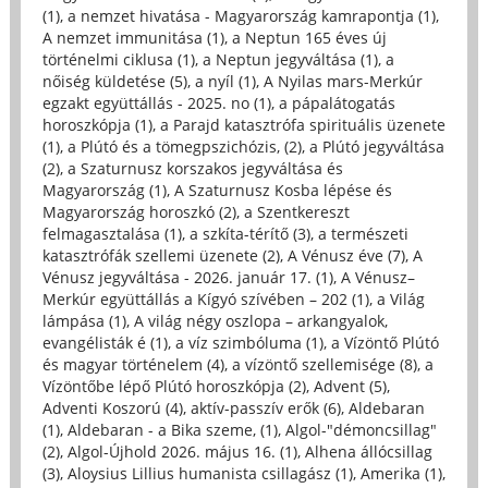
(1)
,
a nemzet hivatása - Magyarország kamrapontja (1)
,
A nemzet immunitása (1)
,
a Neptun 165 éves új
történelmi ciklusa (1)
,
a Neptun jegyváltása (1)
,
a
nőiség küldetése (5)
,
a nyíl (1)
,
A Nyilas mars-Merkúr
egzakt együttállás - 2025. no (1)
,
a pápalátogatás
horoszkópja (1)
,
a Parajd katasztrófa spirituális üzenete
(1)
,
a Plútó és a tömegpszichózis, (2)
,
a Plútó jegyváltása
(2)
,
a Szaturnusz korszakos jegyváltása és
Magyarország (1)
,
A Szaturnusz Kosba lépése és
Magyarország horoszkó (2)
,
a Szentkereszt
felmagasztalása (1)
,
a szkíta-térítő (3)
,
a természeti
katasztrófák szellemi üzenete (2)
,
A Vénusz éve (7)
,
A
Vénusz jegyváltása - 2026. január 17. (1)
,
A Vénusz–
Merkúr együttállás a Kígyó szívében – 202 (1)
,
a Világ
lámpása (1)
,
A világ négy oszlopa – arkangyalok,
evangélisták é (1)
,
a víz szimbóluma (1)
,
a Vízöntő Plútó
és magyar történelem (4)
,
a vízöntő szellemisége (8)
,
a
Vízöntőbe lépő Plútó horoszkópja (2)
,
Advent (5)
,
Adventi Koszorú (4)
,
aktív-passzív erők (6)
,
Aldebaran
(1)
,
Aldebaran - a Bika szeme, (1)
,
Algol-"démoncsillag"
(2)
,
Algol-Újhold 2026. május 16. (1)
,
Alhena állócsillag
(3)
,
Aloysius Lillius humanista csillagász (1)
,
Amerika (1)
,