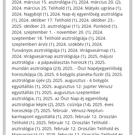
2024. március 15. asztrológia (1)
,
2024. március 20. (2)
,
2024. március 25. Telihold (1)
,
2024. Mátyás ugrása (1)
,
2024. Nagyböjt (1)
,
2024. Nap-éj egyenlőség asztrológia
(1)
,
2024. október 17. Telihold (1)
,
2024. október 23.-
2025. október 23. asztrológiai (11)
,
2024. Pünkösd (1)
,
2024. szeptember 1. - november 20. (1)
,
2024.
szeptember 18. Telihold asztrológiája (1)
,
2024.
szeptemberi árvíz (1)
,
2024. szökőév (1)
,
2024.
Tusványos asztrológiája (1)
,
2024. Virágvasárnap (1)
,
2024. Virágvasárnap asztrológiája (1)
,
2025, májusi
asztrológia - a pápaválasztás horoszk (1)
,
2025.
mundán asztrológia (23)
,
2025. - Őszi Napéjegyenlőség
horoszkópja (3)
,
2025. 6 bolygós planéta-füzér (5)
,
2025.
asztrológiai újév (2)
,
2025. augusztus - 6 bolygós
együttállás (1)
,
2025. augusztus 12- Jupiter Vénusz
együttállás (1)
,
2025. augusztus-szeptember
asztrológia, (1)
,
2025. az Őszi Nap-éj egyenlőség
asztrológiai képle (2)
,
2025. csíziója (14)
,
2025. éves
horoszkóp (7)
,
2025. február , Vénusz-Neptun-
karmapont együttállá (1)
,
2025. február 12. Oroszlán
Telihold (1)
,
2025. február 12. Oroszlán Telihold -
asztrológia (1)
,
2025. február 12. Oroszlán Telihold és
Magyarorszá (1)
,
2025. február 12. Oroszlán Telihold és