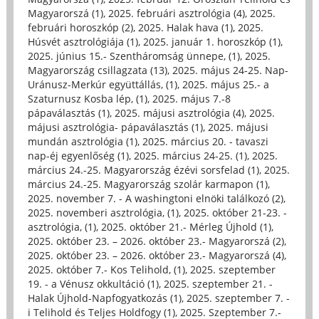
Magyarorszá (1)
,
2025. februári asztrológia (4)
,
2025.
februári horoszkóp (2)
,
2025. Halak hava (1)
,
2025.
Húsvét asztrológiája (1)
,
2025. január 1. horoszkóp (1)
,
2025. június 15.- Szentháromság ünnepe, (1)
,
2025.
Magyarország csillagzata (13)
,
2025. május 24-25. Nap-
Uránusz-Merkúr együttállás, (1)
,
2025. május 25.- a
Szaturnusz Kosba lép, (1)
,
2025. május 7.-8
pápaválasztás (1)
,
2025. májusi asztrológia (4)
,
2025.
májusi asztrológia- pápaválasztás (1)
,
2025. májusi
mundán asztrológia (1)
,
2025. március 20. - tavaszi
nap-éj egyenlőség (1)
,
2025. március 24-25. (1)
,
2025.
március 24.-25. Magyarország ézévi sorsfelad (1)
,
2025.
március 24.-25. Magyarország szolár karmapon (1)
,
2025. november 7. - A washingtoni elnöki találkozó (2)
,
2025. novemberi asztrológia, (1)
,
2025. október 21-23. -
asztrológia, (1)
,
2025. október 21.- Mérleg Újhold (1)
,
2025. október 23. – 2026. október 23.- Magyarorszá (2)
,
2025. október 23. – 2026. október 23.- Magyarorszá (4)
,
2025. október 7.- Kos Telihold, (1)
,
2025. szeptember
19. - a Vénusz okkultáció (1)
,
2025. szeptember 21. -
Halak Újhold-Napfogyatkozás (1)
,
2025. szeptember 7. -
i Telihold és Teljes Holdfogy (1)
,
2025. Szeptember 7.-