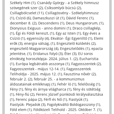
Székely Him (1)
,
Csanády György - a Székely himnusz
szövegének szer (2)
,
Csíksomlyói búcsú (2)
,
Csillagbölcselet (11)
,
Csillagösvény - Székelyhimnusz
(1)
,
Csízió (6)
,
Damaszkuszi út (1)
,
Dávid Ferenc (1)
,
december 8. (2)
,
Descendens (1)
,
Deus Hungarorum, (1)
,
Dionysius Exiguus - anno domini (1)
,
Draco csillagkép,
(1)
,
Égi és Földi kereszt, (1)
,
Egy az Isten (1)
,
Egy éves a
Csízió (1)
,
egyensúly (4)
,
Ekvátor- Égi Egyenlítő (1)
,
Elemi
erők (3)
,
energia válság, (1)
,
Engesztelő küldetés (2)
,
engesztelő Magyarország (4)
,
Engesztelődés (1)
,
epacta
jelentése, (1)
,
Eridanus folyó (3)
,
Éter (3)
,
EU soros
elnökség horoszkópja- 2024. július 1. (2)
,
Eucharistia
(1)
,
Európa legbátrabb asszonya (1)
,
Fagyosszentek (2)
,
Fagyosszentek - május 12-14. (1)
,
Fagyosszentek
Teliholdja - 2025. május 12. (1)
,
Fausztina nővér (2)
,
február 2. (2)
,
február 25. - a kommunizmus
áldozatainak emléknapj (1)
,
Fehér ló (1)
,
felelősség (1)
,
Fény (1)
,
fény és árnya világharca (1)
,
fény és sötétség
(1)
,
Fény-fiú (2)
,
Ferenc József pünkösdi királyválasztása
(1)
,
Ferenc pápa (2)
,
Férfi és Nő (1)
,
Fiastyúk (1)
,
Fiastyúk- Plejadok (3)
,
Fogolykiváltó Boldogasszony (1)
,
Föld elem (1)
,
Földközeli Telihold - 2025. Október 7. (1)
,