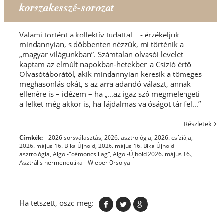
korszakesszé-sorozat
Valami történt a kollektív tudattal... - érzékeljük
mindannyian, s döbbenten nézzük, mi történik a
„magyar világunkban”. Számtalan olvasói levelet
kaptam az elmúlt napokban-hetekben a Csízió értő
Olvasótáborától, akik mindannyian keresik a tömeges
meghasonlás okát, s az arra adandó választ, annak
ellenére is – idézem – ha „...az igaz szó megmelengeti
a lelket még akkor is, ha fájdalmas valóságot tár fel...”
Részletek
Címkék:
2026 sorsválasztás
,
2026. asztrológia
,
2026. csíziója
,
2026. május 16. Bika Újhold
,
2026. május 16. Bika Újhold
asztrológia
,
Algol-"démoncsillag"
,
Algol-Újhold 2026. május 16.
,
Asztrális hermeneutika - Wieber Orsolya
Ha tetszett, oszd meg: