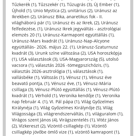
Tűzkerék (1)
,
Tűzszekér (1)
,
Tűzugrás (3)
,
Új Ember (1)
,
Újhold (1)
,
Unio Mystica (2)
,
unitárius (2)
,
Uránusz az
Ikrekben (2)
,
Uránusz Bika, anaretikus fok - II.
világháború pár (1)
,
Uránusz és az Ikrek, (2)
,
Uránusz
felfedezése, (1)
,
Uránusz Ikrek jegyváltás - asztrológiai
elemzés 20 (1)
,
Uránusz-Karmapont együttállás (1)
,
Uránusz-Mars kvadrát (1)
,
Uránusz-Nap-Alcyone
együttállás- 2026. május 22. (1)
,
Uránusz-Szaturnusz
kvadrát (3)
,
Urunk színe változása (2)
,
USA horoszkópja
(1)
,
USA választások (3)
,
USA-Magyarország (5)
,
utolsó
vacsora (1)
,
választás 2026 -tömegpszichózis, (1)
,
választás 2026-asztrológia (1)
,
választások (1)
,
vallásbéke (1)
,
Változás (1)
,
Vénusz (1)
,
Vénusz éve
beavató pontja, (1)
,
Vénusz éve, (1)
,
Vénusz-Mária
csillaga (3)
,
Vénusz-Plútó együttállás (1)
,
Vénusz-Plútó
kvadrát (1)
,
Vérhold (1)
,
Veronika kendője (1)
,
Veronika
nap február 4. (1)
,
VI. Pál pápa (1)
,
Világ Győzelmes
Királynéja (1)
,
Világ Győzelmes Királynője (5)
,
Világ
Világossága (3)
,
világrendszerváltás, (1)
,
világuralom (1)
,
Virágos szent János (4)
,
Virágszentelés (1)
,
Vitéz János
(2)
,
Vízkereszt (2)
,
Vízöntő csillagkép (1)
,
Vízöntő
csillagkép jövőbe ömlő vize (1)
,
vízöntő kamrapont (1)
,