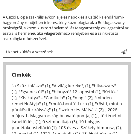
A Csízió Blog a szakrális évkör, a jeles napok és a Csízió kalendáriumi-
hagyomány rendjében ír keresztény kozmológiáról, a Boldogasszony-
örökségről, a kozmikus történelemről és Magyarország csillagzatáról az
asztrális hermeneutika világértelmező rendjében és a szinkretista
asztrológia módszerével.
Üzenet küldés a szerzőnek
Címkék
"a Szűz kalásza" (1)
,
"A világ kereke", (1)
,
"bika-szarv"
(1)
,
"Egyenes út" (1)
,
"hiányzó" 12. apostol (1)
,
"Kettős"
(1)
,
"Kis kutya" - "Canikula" (2)
,
"magi" (2)
,
"minden
remeték Atyja" (1)
,
"rontó-bontó" Luca (1)
,
"rövid, mint a
pünkösdi királyság" (1)
,
"szekercés Mátyás" (2)
,
, 2026.
május 1- Magyarország beavató pontja, (1)
,
, történelmi
ismétlődés, (1)
,
0 szimbolikája (3)
,
10 bolygós
planétakonstelláció (1)
,
105 éves a Székely himnusz, (2)
,
12 apostol (1)
,
1222, Aranybulla (2)
,
13. Holdhónap (1)
,