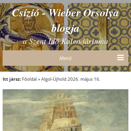
Csízió - Wieber Orsolya
blogja
a Szent Idő Kalendáriuma
Menü
Itt jársz:
Főoldal
»
Algol-Újhold 2026. május 16.