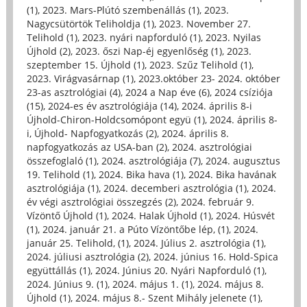
(1)
,
2023. Mars-Plútó szembenállás (1)
,
2023.
Nagycsütörtök Teliholdja (1)
,
2023. November 27.
Telihold (1)
,
2023. nyári napforduló (1)
,
2023. Nyilas
Újhold (2)
,
2023. őszi Nap-éj egyenlőség (1)
,
2023.
szeptember 15. Újhold (1)
,
2023. Szűz Telihold (1)
,
2023. Virágvasárnap (1)
,
2023.október 23- 2024. október
23-as asztrológiai (4)
,
2024 a Nap éve (6)
,
2024 csíziója
(15)
,
2024-es év asztrológiája (14)
,
2024. április 8-i
Újhold-Chiron-Holdcsomópont együ (1)
,
2024. április 8-
i, Újhold- Napfogyatkozás (2)
,
2024. április 8.
napfogyatkozás az USA-ban (2)
,
2024. asztrológiai
összefoglaló (1)
,
2024. asztrológiája (7)
,
2024. augusztus
19. Telihold (1)
,
2024. Bika hava (1)
,
2024. Bika havának
asztrológiája (1)
,
2024. decemberi asztrológia (1)
,
2024.
év végi asztrológiai összegzés (2)
,
2024. február 9.
Vízöntő Újhold (1)
,
2024. Halak Újhold (1)
,
2024. Húsvét
(1)
,
2024. január 21. a Púto Vízöntőbe lép, (1)
,
2024.
január 25. Telihold, (1)
,
2024. Július 2. asztrológia (1)
,
2024. júliusi asztrológia (2)
,
2024. június 16. Hold-Spica
együttállás (1)
,
2024. Június 20. Nyári Napforduló (1)
,
2024. Június 9. (1)
,
2024. május 1. (1)
,
2024. május 8.
Újhold (1)
,
2024. május 8.- Szent Mihály jelenete (1)
,