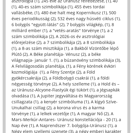
asztrológia (1)
,
245 éve az Uránusz felfedezése, (1)
,
40
(1)
,
40-es szám szimbolikája (1)
,
455 éves tordai
vallásbéke, (1)
,
480 éve halt meg Kopernikusz (1)
,
500
éves periodikusság (2)
,
532 éves nagy húsvéti ciklus (1)
,
6 bolygós "együtt-látás" (2)
,
7 bolygós világkép, (1)
,
8
milliárd ember (1)
,
a "vetés-aratás" törvénye (1)
,
a 2
szám szimbolikája (2)
,
A 2026-os év asztrológiai
előrejelzése (2)
,
a 7 szimbolikája (2)
,
a 8 szimbolikája
(1)
,
a 8-as szám misztikája (1)
,
a Bakból Vízöntőbe lépő
Plútó (2)
,
A Béke planétája- Vénusz (2)
,
a béke
világnapja- január 1. (1)
,
a búzanövény szimbolikája (3)
,
A Felvilágosodás planétája, (1)
,
a Fény körének évköri
kozmológiája (1)
,
a Fény Szentje (2)
,
a Föld
gyökércsakrája (2)
,
a Földbolygó csakrái (1)
,
a földi
négyesség törvénye (2)
,
A hely szelleme (1)
,
a Hold és –
az Uránusz-Alcyone-Fiastyúk égi tükört (1)
,
a Jégsapkák
olvadása (1)
,
A Jupiter jegyváltása és Magyarország
csillagzata (1)
,
a kenyér szimbóluma (1)
,
A kígyó Szíve-
Unukalhai csillag (2)
,
a korona vírus és a karma
törvénye (1)
,
a lelkek vezetője (1)
,
A magyar Nő (2)
,
A
Mars-Merkúr-Antares- Uránusz konstellációja - 20 (1)
,
a
Nap éve (1)
,
A Naprendszer 7. bolygója-Uránusz (1)
,
a
Négy elem szellemi üzenete (3)
,
a négy emberi karakter