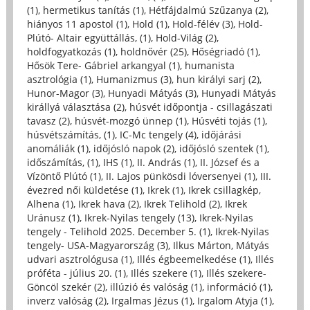
(1)
,
hermetikus tanítás (1)
,
Hétfájdalmú Szűzanya (2)
,
hiányos 11 apostol (1)
,
Hold (1)
,
Hold-félév (3)
,
Hold-
Plútó- Altair együttállás, (1)
,
Hold-Világ (2)
,
holdfogyatkozás (1)
,
holdnővér (25)
,
Hőségriadó (1)
,
Hősök Tere- Gábriel arkangyal (1)
,
humanista
asztrológia (1)
,
Humanizmus (3)
,
hun királyi sarj (2)
,
Hunor-Magor (3)
,
Hunyadi Mátyás (3)
,
Hunyadi Mátyás
királlyá választása (2)
,
húsvét időpontja - csillagászati
tavasz (2)
,
húsvét-mozgó ünnep (1)
,
Húsvéti tojás (1)
,
húsvétszámítás, (1)
,
IC-Mc tengely (4)
,
időjárási
anomáliák (1)
,
időjósló napok (2)
,
időjósló szentek (1)
,
időszámítás, (1)
,
IHS (1)
,
II. András (1)
,
II. József és a
Vízöntő Plútó (1)
,
II. Lajos pünkösdi lóversenyei (1)
,
III.
évezred női küldetése (1)
,
Ikrek (1)
,
Ikrek csillagkép,
Alhena (1)
,
Ikrek hava (2)
,
Ikrek Telihold (2)
,
Ikrek
Uránusz (1)
,
Ikrek-Nyilas tengely (13)
,
Ikrek-Nyilas
tengely - Telihold 2025. December 5. (1)
,
Ikrek-Nyilas
tengely- USA-Magyarország (3)
,
Ilkus Márton, Mátyás
udvari asztrológusa (1)
,
Illés égbeemelkedése (1)
,
Illés
próféta - július 20. (1)
,
Illés szekere (1)
,
Illés szekere-
Göncöl szekér (2)
,
illúzió és valóság (1)
,
információ (1)
,
inverz valóság (2)
,
Irgalmas Jézus (1)
,
Irgalom Atyja (1)
,