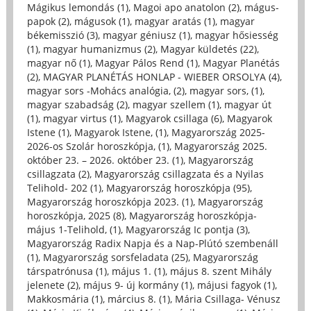
Mágikus lemondás (1)
,
Magoi apo anatolon (2)
,
mágus-
papok (2)
,
mágusok (1)
,
magyar aratás (1)
,
magyar
békemisszió (3)
,
magyar géniusz (1)
,
magyar hősiesség
(1)
,
magyar humanizmus (2)
,
Magyar küldetés (22)
,
magyar nő (1)
,
Magyar Pálos Rend (1)
,
Magyar Planétás
(2)
,
MAGYAR PLANÉTÁS HONLAP - WIEBER ORSOLYA (4)
,
magyar sors -Mohács analógia, (2)
,
magyar sors, (1)
,
magyar szabadság (2)
,
magyar szellem (1)
,
magyar út
(1)
,
magyar virtus (1)
,
Magyarok csillaga (6)
,
Magyarok
Istene (1)
,
Magyarok Istene, (1)
,
Magyarország 2025-
2026-os Szolár horoszkópja, (1)
,
Magyarország 2025.
október 23. – 2026. október 23. (1)
,
Magyarország
csillagzata (2)
,
Magyarország csillagzata és a Nyilas
Telihold- 202 (1)
,
Magyarország horoszkópja (95)
,
Magyarország horoszkópja 2023. (1)
,
Magyarország
horoszkópja, 2025 (8)
,
Magyarország horoszkópja-
május 1-Telihold, (1)
,
Magyarország Ic pontja (3)
,
Magyarország Radix Napja és a Nap-Plútó szembenáll
(1)
,
Magyarország sorsfeladata (25)
,
Magyarország
társpatrónusa (1)
,
május 1. (1)
,
május 8. szent Mihály
jelenete (2)
,
május 9- új kormány (1)
,
májusi fagyok (1)
,
Makkosmária (1)
,
március 8. (1)
,
Mária Csillaga- Vénusz