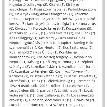
Kígyótartó csillagkép (2)
,
Kikelet (5)
,
Király és
asztrológus (1)
,
Kisasszony napja (2)
,
Kisboldogasszony
(1)
,
Kiskutya - Nagykutya csillagképek (2)
,
kollektív
tudat, (3)
,
Kopernikusz (2)
,
Kör és kereszt (2)
,
Kör osztó
kereszt (3)
,
kormányváltás-asztrológia (1)
,
Korona vírus
(6)
,
Köröszt (4)
,
Körosztó kereszt (1)
,
Korszakkapu (5)
,
Korszakkapu- 2020, (1)
,
Korszakváltás (3)
,
Kos 0. fok (2)
,
Kos csillagjegy (1)
,
Kos Mars (2)
,
Kos Mars-Halak
Neptun együttállás (1)
,
Kos Nap-Jupiter- Mérleg Hold
szembenállás (1)
,
Kos Neptun (2)
,
Kos Szaturnusz (2)
,
Kos Telihold (1)
,
Kos Újhold (1)
,
Kos-Mérleg
kamrapontok (1)
,
Kos-Mérleg tengely (2)
,
Kosba lépő
Neptun (1)
,
Kőszeg (1)
,
Kőszeg ostroma (1)
,
Középkori
szómágia (2)
,
kozmikus évkör (1)
,
kozmikus papírforma
(1)
,
kozmikus történelem (2)
,
Kozmikus Törvény (4)
,
Kozmosz (2)
,
Krisztus katonája (2)
,
Krisztusi szeretet (1)
,
látomások (1)
,
Lélek (1)
,
Lélektől-lélekig (1)
,
Lemmon és
SWAN üstökösök - 2025 október (1)
,
Lételemek (1)
,
Levegő elem (3)
,
ló, paripa, (1)
,
Lölkök napja (3)
,
Lovak
védőszentje, (1)
,
lovas csillagképek, (1)
,
Lovas nemzeti
örökség, (1)
,
Luca nap, december 13 (1)
,
Luca-búza (2)
,
Luca-kalendárium (2)
,
Luca-széke (1)
,
mágia (2)
,