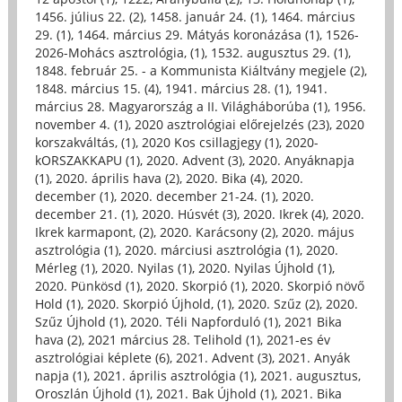
1456. július 22. (2)
,
1458. január 24. (1)
,
1464. március
29. (1)
,
1464. március 29. Mátyás koronázása (1)
,
1526-
2026-Mohács asztrológia, (1)
,
1532. augusztus 29. (1)
,
1848. február 25. - a Kommunista Kiáltvány megjele (2)
,
1848. március 15. (4)
,
1941. március 28. (1)
,
1941.
március 28. Magyarország a II. Világháborúba (1)
,
1956.
november 4. (1)
,
2020 asztrológiai előrejelzés (23)
,
2020
korszakváltás, (1)
,
2020 Kos csillagjegy (1)
,
2020-
kORSZAKKAPU (1)
,
2020. Advent (3)
,
2020. Anyáknapja
(1)
,
2020. április hava (2)
,
2020. Bika (4)
,
2020.
december (1)
,
2020. december 21-24. (1)
,
2020.
december 21. (1)
,
2020. Húsvét (3)
,
2020. Ikrek (4)
,
2020.
Ikrek karmapont, (2)
,
2020. Karácsony (2)
,
2020. május
asztrológia (1)
,
2020. márciusi asztrológia (1)
,
2020.
Mérleg (1)
,
2020. Nyilas (1)
,
2020. Nyilas Újhold (1)
,
2020. Pünkösd (1)
,
2020. Skorpió (1)
,
2020. Skorpió növő
Hold (1)
,
2020. Skorpió Újhold, (1)
,
2020. Szűz (2)
,
2020.
Szűz Újhold (1)
,
2020. Téli Napforduló (1)
,
2021 Bika
hava (2)
,
2021 március 28. Telihold (1)
,
2021-es év
asztrológiai képlete (6)
,
2021. Advent (3)
,
2021. Anyák
napja (1)
,
2021. április asztrológia (1)
,
2021. augusztus,
Oroszlán Újhold (1)
,
2021. Bak Újhold (1)
,
2021. Bika