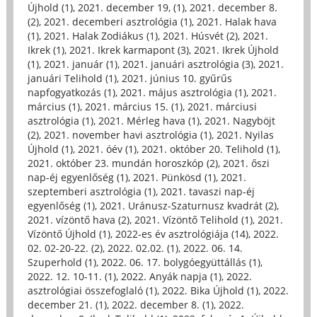
Újhold (1)
,
2021. december 19, (1)
,
2021. december 8.
(2)
,
2021. decemberi asztrológia (1)
,
2021. Halak hava
(1)
,
2021. Halak Zodiákus (1)
,
2021. Húsvét (2)
,
2021.
Ikrek (1)
,
2021. Ikrek karmapont (3)
,
2021. Ikrek Újhold
(1)
,
2021. január (1)
,
2021. januári asztrológia (3)
,
2021.
januári Telihold (1)
,
2021. június 10. gyűrűs
napfogyatkozás (1)
,
2021. május asztrológia (1)
,
2021.
március (1)
,
2021. március 15. (1)
,
2021. márciusi
asztrológia (1)
,
2021. Mérleg hava (1)
,
2021. Nagyböjt
(2)
,
2021. november havi asztrológia (1)
,
2021. Nyilas
Újhold (1)
,
2021. óév (1)
,
2021. október 20. Telihold (1)
,
2021. október 23. mundán horoszkóp (2)
,
2021. őszi
nap-éj egyenlőség (1)
,
2021. Pünkösd (1)
,
2021.
szeptemberi asztrológia (1)
,
2021. tavaszi nap-éj
egyenlőség (1)
,
2021. Uránusz-Szaturnusz kvadrát (2)
,
2021. vízöntő hava (2)
,
2021. Vízöntő Telihold (1)
,
2021.
Vízöntő Újhold (1)
,
2022-es év asztrológiája (14)
,
2022.
02. 02-20-22. (2)
,
2022. 02.02. (1)
,
2022. 06. 14.
Szuperhold (1)
,
2022. 06. 17. bolygóegyüttállás (1)
,
2022. 12. 10-11. (1)
,
2022. Anyák napja (1)
,
2022.
asztrológiai összefoglaló (1)
,
2022. Bika Újhold (1)
,
2022.
december 21. (1)
,
2022. december 8. (1)
,
2022.