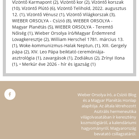
Vízöntő Karmapont (2)
,
Vizöntő kor (2)
,
Vízöntő korszak
(10)
,
Vízöntő Plútó (6)
,
Vízöntő Telihold, 2022. augusztus
12. (1)
,
Vízöntő Vénusz (1)
,
Vízöntő Világkorszak (3)
,
WIEBER ORSOLYA - Csízió (8)
,
WIEBER ORSOLYA -
Magyar Planétás (5)
,
WIEBER ORSOLYA - Teremtő
Nőiség (1)
,
Wieber Orsolya író/Magyar Érdemrend
Lovagkeresztje (2)
,
William Herschel 1781. március 13.
(1)
,
Woke-kommunizmus-Halak Neptun, (1)
,
XIII. Gergely
pápa (2)
,
XIV. Leo Pápa beiktató ceremóniája-
asztrológia (1)
,
zavargások (1)
,
Zodiákus (2)
,
Zrínyi Ilona
(1)
,
• Merkúr éve 2026 - hír és igazság (1)
Wieber Orsolya író, a Csízió Blog
és a Magyar Planétás Honlap
alapítója. Az általa létrehozott
Asztrális hermeneutika
világolvasatában ír keresztény
kozmológiáról, a kalendáriumi
hagyományról, Magyarország
bevatató csillagzatáról.