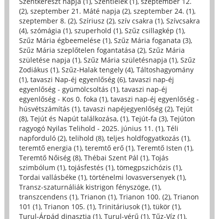
Szentkereszt napja (1)
,
Szentlélek (1)
,
szeptember 12.
(2)
,
szeptember 21. Máté napja (2)
,
szeptember 24. (1)
,
szeptember 8. (2)
,
Szíriusz (2)
,
szív csakra (1)
,
Szívcsakra
(4)
,
szómágia (1)
,
szuperhold (1)
,
Szűz csillagkép (1)
,
Szűz Mária égbeemelése (1)
,
Szűz Mária foganata (3)
,
Szűz Mária szeplőtelen fogantatása (2)
,
Szűz Mária
születése napja (1)
,
Szűz Mária születésnapja (1)
,
Szűz
Zodiákus (1)
,
Szűz-Halak tengely (4)
,
Táltoshagyomány
(1)
,
tavaszi Nap-éj egyenlőség (6)
,
tavaszi nap-éj
egyenlőség - gyümölcsoltás (1)
,
tavaszi nap-éj
egyenlőség - Kos 0. foka (1)
,
tavaszi nap-éj egyenlőség -
húsvétszámítás (1)
,
tavaszi napéjegyenlőség (2)
,
Tejút
(8)
,
Tejút és Napút találkozása, (1)
,
Tejút-fa (3)
,
Tejúton
ragyogó Nyilas Telihold - 2025. június 11. (1)
,
Téli
napforduló (2)
,
telihold (8)
,
teljes holdfogyatkozás (1)
,
teremtő energia (1)
,
teremtő erő (1)
,
Teremtő Isten (1)
,
Teremtő Nőiség (8)
,
Thébai Szent Pál (1)
,
Tojás
szimbólum (1)
,
tojásfestés (1)
,
tömegpszichózis (1)
,
Tordai vallásbéke (1)
,
történelmi lovasversenyek (1)
,
Transz-szaturnáliák kistrigon fényszöge, (1)
,
transzcendens (1)
,
Trianon (1)
,
Trianon 100. (2)
,
Trianon
101 (1)
,
Trianon 105. (1)
,
Trinitáriusok (1)
,
tükör (1)
,
Turul-Árpád dinasztia (1)
,
Turul-vérű (1)
,
Tűz-Víz (1)
,