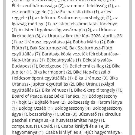
Élet szent hármassága (2)
,
az emberi felelősség (1)
,
az
esztendő reggele (1)
,
az Eucharistia titka (1)
,
az év
reggele (1)
,
az Idő ura- Szaturnusz, sorsbolygó, (1)
,
az
Igazság mérlege (1)
,
az isteni elszámoltatás törvénye
(1)
,
Az isteni irgalmasság vasárnapja (2)
,
az Uránusz
Ikrekbe lép (3)
,
az Uránusz Ikrekbe lép- 2026. április 26.
(1)
,
az Uránusz jegyváltása (4)
,
Babba Mária (2)
,
Bak
Plútó (1)
,
Bak Szaturnusz (4)
,
Bak Szaturnusz-Plútó
együttállás (7)
,
Barátság kőolajvezeték felrobbantása-
Nap-Uránusz (1)
,
Béketárgyalás (1)
,
Béketárgyalás-
Budapest (1)
,
Betelgeuse (1)
,
Betlehemi csillag (2)
,
Bika
Jupiter (1)
,
Bika karmapont (2)
,
Bika Nap-Felszálló
Holdcsomópont együttállás (1)
,
Bika Uránusz (9)
,
Bika
Uránusz- Jupiter együttállás (2)
,
Bika Uránusz-Algol
együttállás (2)
,
Bika Vénusz (1)
,
Bika-Skorpió tengely (1)
,
Board of Peace, azaz Béke Tanács. (1)
,
Bódogasszony
(1)
,
böjt (2)
,
Böjtelő hava (2)
,
Bölcsesség és Három lánya
(1)
,
Boldog Özséb (1)
,
Boldogasszony (4)
,
Boldogasszony
ágya (1)
,
boszorkány (1)
,
Búza (3)
,
Búzavető (1)
,
circulus
paschalis magnus - a húsvétszámítás nagy (1)
,
computus, (1)
,
Covid, (1)
,
Csaba királyfi és a Tejút
hagyománya (1)
,
Csaba királyfi és a Tejút hagyománya -