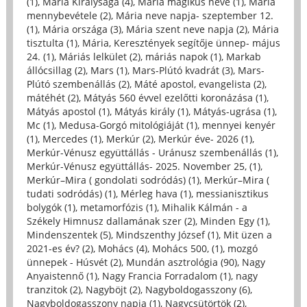
(1)
,
Mária Királysága (4)
,
Mária mágikus neve (1)
,
Mária
mennybevétele (2)
,
Mária neve napja- szeptember 12.
(1)
,
Mária országa (3)
,
Mária szent neve napja (2)
,
Mária
tisztulta (1)
,
Mária, Keresztények segítője ünnep- május
24. (1)
,
Máriás lelkület (2)
,
máriás napok (1)
,
Markab
állócsillag (2)
,
Mars (1)
,
Mars-Plútó kvadrát (3)
,
Mars-
Plútó szembenállás (2)
,
Máté apostol, evangelista (2)
,
mátéhét (2)
,
Mátyás 560 évvel ezelőtti koronázása (1)
,
Mátyás apostol (1)
,
Mátyás király (1)
,
Mátyás-ugrása (1)
,
Mc (1)
,
Medusa-Gorgó mitológiáját (1)
,
mennyei kenyér
(1)
,
Mercedes (1)
,
Merkúr (2)
,
Merkúr éve- 2026 (1)
,
Merkúr-Vénusz együttállás - Uránusz szembenállás (1)
,
Merkúr-Vénusz együttállás- 2025. November 25, (1)
,
Merkúr–Mira ( gondolati sodródás) (1)
,
Merkúr–Mira (
tudati sodródás) (1)
,
Mérleg hava (1)
,
messianisztikus
bolygók (1)
,
metamorfózis (1)
,
Mihalik Kálmán - a
Székely Himnusz dallamának szer (2)
,
Minden Egy (1)
,
Mindenszentek (5)
,
Mindszenthy József (1)
,
Mit üzen a
2021-es év? (2)
,
Mohács (4)
,
Mohács 500, (1)
,
mozgó
ünnepek - Húsvét (2)
,
Mundán asztrológia (90)
,
Nagy
Anyaistennő (1)
,
Nagy Francia Forradalom (1)
,
nagy
tranzitok (2)
,
Nagyböjt (2)
,
Nagyboldogasszony (6)
,
Nagyboldogasszony napja (1)
,
Nagycsütörtök (2)
,