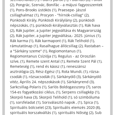
(2)
,
Pongrác, Szervác, Bonifác - a májusi fagyosszentek
(1)
,
Pons-Brooks üstökös (1)
,
Praesepe- Jászol
csillaghalmaz (1)
,
Procyon - "hírnök-csillag" (2)
,
Pünkösdi Király, Pünkösdi Királylány (2)
,
pünkösdi
népszokás, (1)
,
pünkösdi-királyválasztás (1)
,
Rák hava
(2)
,
Rák Jupiter, a Jupiter jegyváltása és Magyarország
(2)
,
Rák Jupiter, a Jupiter jegyváltása,- 2025. június (1)
,
Rák karma (1)
,
Rák karmapont (1)
,
Rák Telihold (1)
,
rámutatónap (1)
,
Rasalhague állócsillag (2)
,
Rastaban –
a "Sárkány szeme" (1)
,
Regiomontanus (1)
,
Regiomontanus Csíziója (1)
,
Regulus - az Oroszlán
szíve, (1)
,
Remete szent Antal (1)
,
Remete Szent Pál (1)
,
Remeteség (1)
,
rend és káosz (1)
,
reneszánsz
asztrológia (2)
,
Rész-Egész (1)
,
Rota Mundi, (1)
,
rózsa-
csodák (1)
,
rózsacsodák (1)
,
Sárkányölő (3)
,
Sárkányölő
vitéz, Április 24. népszokások (1)
,
Sárkányrend (3)
,
Sarkcsillag-Polaris (1)
,
Sarlós Boldogasszony (7)
,
saros
154-es fogyatkozási ciklus, (1)
,
Serpens csillagkép (1)
,
Skorpió hava (3)
,
Skorpió Telihold (1)
,
só szimbóluma
(1)
,
sorsfeladat (1)
,
Sorsválasztó napok , (1)
,
Spica (1)
,
Spirituális bölcselet (23)
,
Spirituális elemzés 2020 (8)
,
spirituális korszakváltás (1)
,
spirituális Nőiség (2)
,
Sub