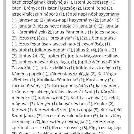
Isten országának királynéja (1)
,
Isteni Bölcsesség (1)
,
Isteni Erények (1)
,
Isteni Igazság (2)
,
Isteni Rend (3)
,
Izrael-Palesztín háború (1)
,
János napi néphagyomány
(1)
,
János-nap (2)
,
János-napi hagyomány (2)
,
január 15.
(1)
,
Január 3. Jézus neve napja (1)
,
Január 6. (2)
,
január
6. Háromkirályok (2)
,
Janus Pannonius (1)
,
jeles napok
(5)
,
Jézus (4)
,
Jézus "öreganyja" (1)
,
Jézus bemutatása
(1)
,
Jézus foganása - tavaszi nap-éj egyenlőség (1)
,
Jóslatok (1)
,
Julianus-naptár (1)
,
július 2. (4)
,
június 21
(3)
,
Június 24. (5)
,
Jupiter (5)
,
Jupiter- Magyarok csillaga
(5)
,
Jupiter-magyarok csillaga, (1)
,
Jupiter-Vénusz-Plútó
T-kvadrát, (1)
,
Jurisics Miklós (1)
,
Káldeai asztrológia (1)
,
Káldeus papok (1)
,
káldeusi-asztrológia (2)
,
Kali Yuga
sötét kor (1)
,
Kánikula- "Canicula" (1)
,
Karácsony (3)
,
karma törvénye, (2)
,
karma-pont váltás (3)
,
karmapont-
Uránusz egzakt együttálás - kvadrát Szat (1)
,
Kárpát-
medence (1)
,
katonaszent (1)
,
Kedd asszonya (1)
,
kelet
mágusai (3)
,
Kenyér (1)
,
kenyér és bor (1)
,
Kepler (2)
,
Kereszt (1)
,
Keresztelő Szent János napja (5)
,
Keresztelő
Szent János, (3)
,
keresztény kalendárium (5)
,
keresztény
kozmológia (7)
,
keresztény névmágia (1)
,
keresztény
spirituális esszé (1)
,
Kereszténység (3)
,
Kígyó csillagkép,
(2)
,
Kígyó, az Aszklépioszi gyógyítás jelképe, (1)
,