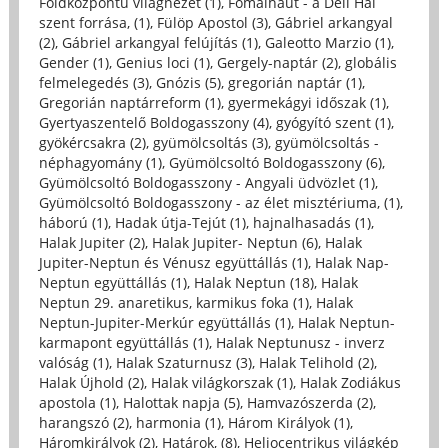
Földközpontú világnézet (1)
,
Fomalhaut - a Déli Hal
szent forrása, (1)
,
Fülöp Apostol (3)
,
Gábriel arkangyal
(2)
,
Gábriel arkangyal felújítás (1)
,
Galeotto Marzio (1)
,
Gender (1)
,
Genius loci (1)
,
Gergely-naptár (2)
,
globális
felmelegedés (3)
,
Gnózis (5)
,
gregorián naptár (1)
,
Gregorián naptárreform (1)
,
gyermekágyi időszak (1)
,
Gyertyaszentelő Boldogasszony (4)
,
gyógyító szent (1)
,
gyökércsakra (2)
,
gyümölcsoltás (3)
,
gyümölcsoltás -
néphagyomány (1)
,
Gyümölcsoltó Boldogasszony (6)
,
Gyümölcsoltó Boldogasszony - Angyali üdvözlet (1)
,
Gyümölcsoltó Boldogasszony - az élet misztériuma, (1)
,
háború (1)
,
Hadak útja-Tejút (1)
,
hajnalhasadás (1)
,
Halak Jupiter (2)
,
Halak Jupiter- Neptun (6)
,
Halak
Jupiter-Neptun és Vénusz együttállás (1)
,
Halak Nap-
Neptun együttállás (1)
,
Halak Neptun (18)
,
Halak
Neptun 29. anaretikus, karmikus foka (1)
,
Halak
Neptun-Jupiter-Merkúr együttállás (1)
,
Halak Neptun-
karmapont együttállás (1)
,
Halak Neptunusz - inverz
valóság (1)
,
Halak Szaturnusz (3)
,
Halak Telihold (2)
,
Halak Újhold (2)
,
Halak világkorszak (1)
,
Halak Zodiákus
apostola (1)
,
Halottak napja (5)
,
Hamvazószerda (2)
,
harangszó (2)
,
harmonia (1)
,
Három Királyok (1)
,
Háromkirályok (2)
,
Határok, (8)
,
Heliocentrikus világkép