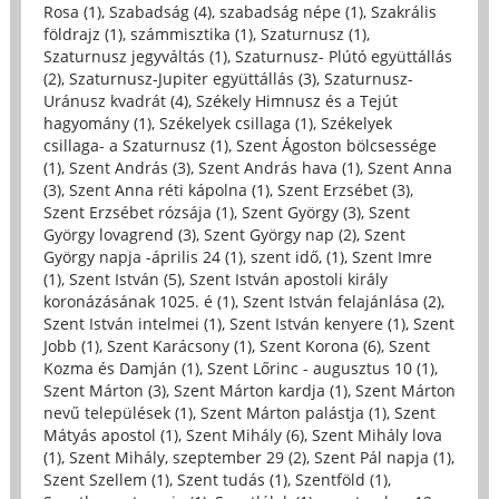
Rosa (1)
,
Szabadság (4)
,
szabadság népe (1)
,
Szakrális
földrajz (1)
,
számmisztika (1)
,
Szaturnusz (1)
,
Szaturnusz jegyváltás (1)
,
Szaturnusz- Plútó együttállás
(2)
,
Szaturnusz-Jupiter együttállás (3)
,
Szaturnusz-
Uránusz kvadrát (4)
,
Székely Himnusz és a Tejút
hagyomány (1)
,
Székelyek csillaga (1)
,
Székelyek
csillaga- a Szaturnusz (1)
,
Szent Ágoston bölcsessége
(1)
,
Szent András (3)
,
Szent András hava (1)
,
Szent Anna
(3)
,
Szent Anna réti kápolna (1)
,
Szent Erzsébet (3)
,
Szent Erzsébet rózsája (1)
,
Szent György (3)
,
Szent
György lovagrend (3)
,
Szent György nap (2)
,
Szent
György napja -április 24 (1)
,
szent idő, (1)
,
Szent Imre
(1)
,
Szent István (5)
,
Szent István apostoli király
koronázásának 1025. é (1)
,
Szent István felajánlása (2)
,
Szent István intelmei (1)
,
Szent István kenyere (1)
,
Szent
Jobb (1)
,
Szent Karácsony (1)
,
Szent Korona (6)
,
Szent
Kozma és Damján (1)
,
Szent Lőrinc - augusztus 10 (1)
,
Szent Márton (3)
,
Szent Márton kardja (1)
,
Szent Márton
nevű települések (1)
,
Szent Márton palástja (1)
,
Szent
Mátyás apostol (1)
,
Szent Mihály (6)
,
Szent Mihály lova
(1)
,
Szent Mihály, szeptember 29 (2)
,
Szent Pál napja (1)
,
Szent Szellem (1)
,
Szent tudás (1)
,
Szentföld (1)
,