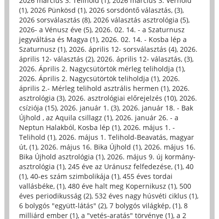
2026 március 3. Telihold (1)
,
2026 március 3. Vérhold
(1)
,
2026 Pünkösd (1)
,
2026 sorsdöntő választás, (3)
,
2026 sorsválasztás (8)
,
2026 választás asztrológia (5)
,
2026- a Vénusz éve (5)
,
2026. 02. 14. - a Szaturnusz
jegyváltása és Magya (1)
,
2026. 02. 14. - Kosba lép a
Szaturnusz (1)
,
2026. április 12- sorsválasztás (4)
,
2026.
április 12- választás (2)
,
2026. április 12- választás, (3)
,
2026. Április 2. Nagycsütörtök mérleg teliholdja (1)
,
2026. Április 2. Nagycsütörtök teliholdja (1)
,
2026.
április 2.- Mérleg telihold asztrális hermen (1)
,
2026.
asztrológia (3)
,
2026. asztrológiai előrejelzés (10)
,
2026.
csíziója (15)
,
2026. január 1. (3)
,
2026. január 18. - Bak
Újhold , az Aquila csillagz (1)
,
2026. január 26. - a
Neptun Halakból, Kosba lép (1)
,
2026. május 1. -
Telihold (1)
,
2026. május 1. Telihold-Beavatás, magyar
út, (1)
,
2026. május 16. Bika Újhold (1)
,
2026. május 16.
Bika Újhold asztrológia (1)
,
2026. május 9. új kormány-
asztrológia (1)
,
245 éve az Uránusz felfedezése, (1)
,
40
(1)
,
40-es szám szimbolikája (1)
,
455 éves tordai
vallásbéke, (1)
,
480 éve halt meg Kopernikusz (1)
,
500
éves periodikusság (2)
,
532 éves nagy húsvéti ciklus (1)
,
6 bolygós "együtt-látás" (2)
,
7 bolygós világkép, (1)
,
8
milliárd ember (1)
,
a "vetés-aratás" törvénye (1)
,
a 2