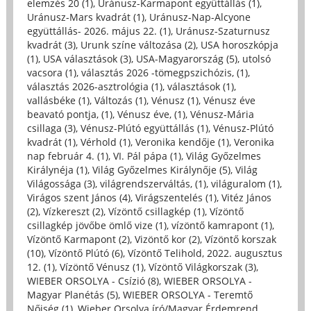
elemzés 20 (1)
,
Uránusz-Karmapont együttállás (1)
,
Uránusz-Mars kvadrát (1)
,
Uránusz-Nap-Alcyone
együttállás- 2026. május 22. (1)
,
Uránusz-Szaturnusz
kvadrát (3)
,
Urunk színe változása (2)
,
USA horoszkópja
(1)
,
USA választások (3)
,
USA-Magyarország (5)
,
utolsó
vacsora (1)
,
választás 2026 -tömegpszichózis, (1)
,
választás 2026-asztrológia (1)
,
választások (1)
,
vallásbéke (1)
,
Változás (1)
,
Vénusz (1)
,
Vénusz éve
beavató pontja, (1)
,
Vénusz éve, (1)
,
Vénusz-Mária
csillaga (3)
,
Vénusz-Plútó együttállás (1)
,
Vénusz-Plútó
kvadrát (1)
,
Vérhold (1)
,
Veronika kendője (1)
,
Veronika
nap február 4. (1)
,
VI. Pál pápa (1)
,
Világ Győzelmes
Királynéja (1)
,
Világ Győzelmes Királynője (5)
,
Világ
Világossága (3)
,
világrendszerváltás, (1)
,
világuralom (1)
,
Virágos szent János (4)
,
Virágszentelés (1)
,
Vitéz János
(2)
,
Vízkereszt (2)
,
Vízöntő csillagkép (1)
,
Vízöntő
csillagkép jövőbe ömlő vize (1)
,
vízöntő kamrapont (1)
,
Vízöntő Karmapont (2)
,
Vizöntő kor (2)
,
Vízöntő korszak
(10)
,
Vízöntő Plútó (6)
,
Vízöntő Telihold, 2022. augusztus
12. (1)
,
Vízöntő Vénusz (1)
,
Vízöntő Világkorszak (3)
,
WIEBER ORSOLYA - Csízió (8)
,
WIEBER ORSOLYA -
Magyar Planétás (5)
,
WIEBER ORSOLYA - Teremtő
Nőiség (1)
,
Wieber Orsolya író/Magyar Érdemrend