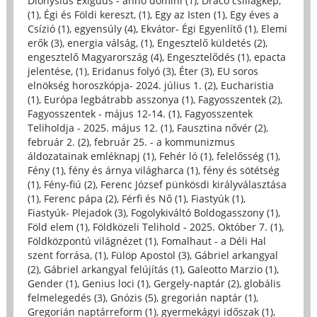
Dionysius Exiguus - anno domini (1)
,
Draco csillagkép,
(1)
,
Égi és Földi kereszt, (1)
,
Egy az Isten (1)
,
Egy éves a
Csízió (1)
,
egyensúly (4)
,
Ekvátor- Égi Egyenlítő (1)
,
Elemi
erők (3)
,
energia válság, (1)
,
Engesztelő küldetés (2)
,
engesztelő Magyarország (4)
,
Engesztelődés (1)
,
epacta
jelentése, (1)
,
Eridanus folyó (3)
,
Éter (3)
,
EU soros
elnökség horoszkópja- 2024. július 1. (2)
,
Eucharistia
(1)
,
Európa legbátrabb asszonya (1)
,
Fagyosszentek (2)
,
Fagyosszentek - május 12-14. (1)
,
Fagyosszentek
Teliholdja - 2025. május 12. (1)
,
Fausztina nővér (2)
,
február 2. (2)
,
február 25. - a kommunizmus
áldozatainak emléknapj (1)
,
Fehér ló (1)
,
felelősség (1)
,
Fény (1)
,
fény és árnya világharca (1)
,
fény és sötétség
(1)
,
Fény-fiú (2)
,
Ferenc József pünkösdi királyválasztása
(1)
,
Ferenc pápa (2)
,
Férfi és Nő (1)
,
Fiastyúk (1)
,
Fiastyúk- Plejadok (3)
,
Fogolykiváltó Boldogasszony (1)
,
Föld elem (1)
,
Földközeli Telihold - 2025. Október 7. (1)
,
Földközpontú világnézet (1)
,
Fomalhaut - a Déli Hal
szent forrása, (1)
,
Fülöp Apostol (3)
,
Gábriel arkangyal
(2)
,
Gábriel arkangyal felújítás (1)
,
Galeotto Marzio (1)
,
Gender (1)
,
Genius loci (1)
,
Gergely-naptár (2)
,
globális
felmelegedés (3)
,
Gnózis (5)
,
gregorián naptár (1)
,
Gregorián naptárreform (1)
,
gyermekágyi időszak (1)
,