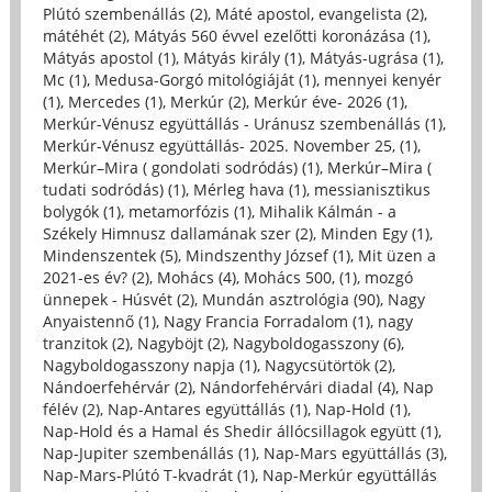
Plútó szembenállás (2)
,
Máté apostol, evangelista (2)
,
mátéhét (2)
,
Mátyás 560 évvel ezelőtti koronázása (1)
,
Mátyás apostol (1)
,
Mátyás király (1)
,
Mátyás-ugrása (1)
,
Mc (1)
,
Medusa-Gorgó mitológiáját (1)
,
mennyei kenyér
(1)
,
Mercedes (1)
,
Merkúr (2)
,
Merkúr éve- 2026 (1)
,
Merkúr-Vénusz együttállás - Uránusz szembenállás (1)
,
Merkúr-Vénusz együttállás- 2025. November 25, (1)
,
Merkúr–Mira ( gondolati sodródás) (1)
,
Merkúr–Mira (
tudati sodródás) (1)
,
Mérleg hava (1)
,
messianisztikus
bolygók (1)
,
metamorfózis (1)
,
Mihalik Kálmán - a
Székely Himnusz dallamának szer (2)
,
Minden Egy (1)
,
Mindenszentek (5)
,
Mindszenthy József (1)
,
Mit üzen a
2021-es év? (2)
,
Mohács (4)
,
Mohács 500, (1)
,
mozgó
ünnepek - Húsvét (2)
,
Mundán asztrológia (90)
,
Nagy
Anyaistennő (1)
,
Nagy Francia Forradalom (1)
,
nagy
tranzitok (2)
,
Nagyböjt (2)
,
Nagyboldogasszony (6)
,
Nagyboldogasszony napja (1)
,
Nagycsütörtök (2)
,
Nándoerfehérvár (2)
,
Nándorfehérvári diadal (4)
,
Nap
félév (2)
,
Nap-Antares együttállás (1)
,
Nap-Hold (1)
,
Nap-Hold és a Hamal és Shedir állócsillagok együtt (1)
,
Nap-Jupiter szembenállás (1)
,
Nap-Mars együttállás (3)
,
Nap-Mars-Plútó T-kvadrát (1)
,
Nap-Merkúr együttállás