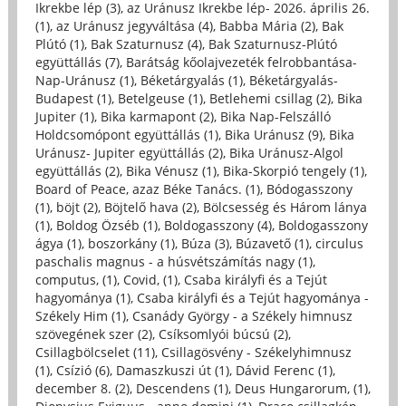
Ikrekbe lép (3)
,
az Uránusz Ikrekbe lép- 2026. április 26.
(1)
,
az Uránusz jegyváltása (4)
,
Babba Mária (2)
,
Bak
Plútó (1)
,
Bak Szaturnusz (4)
,
Bak Szaturnusz-Plútó
együttállás (7)
,
Barátság kőolajvezeték felrobbantása-
Nap-Uránusz (1)
,
Béketárgyalás (1)
,
Béketárgyalás-
Budapest (1)
,
Betelgeuse (1)
,
Betlehemi csillag (2)
,
Bika
Jupiter (1)
,
Bika karmapont (2)
,
Bika Nap-Felszálló
Holdcsomópont együttállás (1)
,
Bika Uránusz (9)
,
Bika
Uránusz- Jupiter együttállás (2)
,
Bika Uránusz-Algol
együttállás (2)
,
Bika Vénusz (1)
,
Bika-Skorpió tengely (1)
,
Board of Peace, azaz Béke Tanács. (1)
,
Bódogasszony
(1)
,
böjt (2)
,
Böjtelő hava (2)
,
Bölcsesség és Három lánya
(1)
,
Boldog Özséb (1)
,
Boldogasszony (4)
,
Boldogasszony
ágya (1)
,
boszorkány (1)
,
Búza (3)
,
Búzavető (1)
,
circulus
paschalis magnus - a húsvétszámítás nagy (1)
,
computus, (1)
,
Covid, (1)
,
Csaba királyfi és a Tejút
hagyománya (1)
,
Csaba királyfi és a Tejút hagyománya -
Székely Him (1)
,
Csanády György - a Székely himnusz
szövegének szer (2)
,
Csíksomlyói búcsú (2)
,
Csillagbölcselet (11)
,
Csillagösvény - Székelyhimnusz
(1)
,
Csízió (6)
,
Damaszkuszi út (1)
,
Dávid Ferenc (1)
,
december 8. (2)
,
Descendens (1)
,
Deus Hungarorum, (1)
,