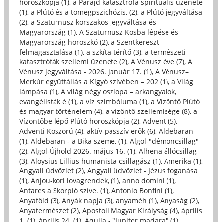
horoszkópja (1)
,
a Parajd katasztrófa spirituális üzenete
(1)
,
a Plútó és a tömegpszichózis, (2)
,
a Plútó jegyváltása
(2)
,
a Szaturnusz korszakos jegyváltása és
Magyarország (1)
,
A Szaturnusz Kosba lépése és
Magyarország horoszkó (2)
,
a Szentkereszt
felmagasztalása (1)
,
a szkíta-térítő (3)
,
a természeti
katasztrófák szellemi üzenete (2)
,
A Vénusz éve (7)
,
A
Vénusz jegyváltása - 2026. január 17. (1)
,
A Vénusz–
Merkúr együttállás a Kígyó szívében – 202 (1)
,
a Világ
lámpása (1)
,
A világ négy oszlopa – arkangyalok,
evangélisták é (1)
,
a víz szimbóluma (1)
,
a Vízöntő Plútó
és magyar történelem (4)
,
a vízöntő szellemisége (8)
,
a
Vízöntőbe lépő Plútó horoszkópja (2)
,
Advent (5)
,
Adventi Koszorú (4)
,
aktív-passzív erők (6)
,
Aldebaran
(1)
,
Aldebaran - a Bika szeme, (1)
,
Algol-"démoncsillag"
(2)
,
Algol-Újhold 2026. május 16. (1)
,
Alhena állócsillag
(3)
,
Aloysius Lillius humanista csillagász (1)
,
Amerika (1)
,
Angyali üdvözlet (2)
,
Angyali üdvözlet - Jézus foganása
(1)
,
Anjou-kori lovagrendek, (1)
,
anno domini (1)
,
Antares a Skorpió szíve. (1)
,
Antonio Bonfini (1)
,
Anyaföld (3)
,
Anyák napja (3)
,
anyaméh (1)
,
Anyaság (2)
,
Anyatermészet (2)
,
Apostoli Magyar Királyság (4)
,
április
1. (1)
,
április 24. (1)
,
Aquila - "Jupiter madara" (1)
,