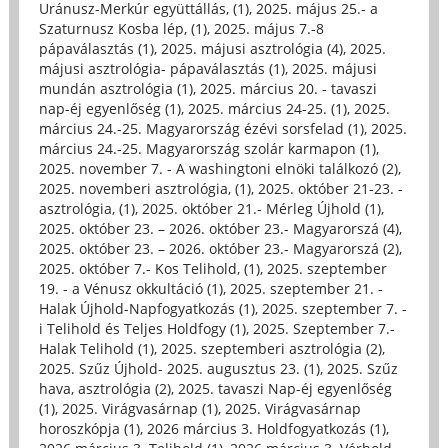
Uránusz-Merkúr együttállás, (1)
,
2025. május 25.- a
Szaturnusz Kosba lép, (1)
,
2025. május 7.-8
pápaválasztás (1)
,
2025. májusi asztrológia (4)
,
2025.
májusi asztrológia- pápaválasztás (1)
,
2025. májusi
mundán asztrológia (1)
,
2025. március 20. - tavaszi
nap-éj egyenlőség (1)
,
2025. március 24-25. (1)
,
2025.
március 24.-25. Magyarország ézévi sorsfelad (1)
,
2025.
március 24.-25. Magyarország szolár karmapon (1)
,
2025. november 7. - A washingtoni elnöki találkozó (2)
,
2025. novemberi asztrológia, (1)
,
2025. október 21-23. -
asztrológia, (1)
,
2025. október 21.- Mérleg Újhold (1)
,
2025. október 23. – 2026. október 23.- Magyarorszá (4)
,
2025. október 23. – 2026. október 23.- Magyarorszá (2)
,
2025. október 7.- Kos Telihold, (1)
,
2025. szeptember
19. - a Vénusz okkultáció (1)
,
2025. szeptember 21. -
Halak Újhold-Napfogyatkozás (1)
,
2025. szeptember 7. -
i Telihold és Teljes Holdfogy (1)
,
2025. Szeptember 7.-
Halak Telihold (1)
,
2025. szeptemberi asztrológia (2)
,
2025. Szűz Újhold- 2025. augusztus 23. (1)
,
2025. Szűz
hava, asztrológia (2)
,
2025. tavaszi Nap-éj egyenlőség
(1)
,
2025. Virágvasárnap (1)
,
2025. Virágvasárnap
horoszkópja (1)
,
2026 március 3. Holdfogyatkozás (1)
,