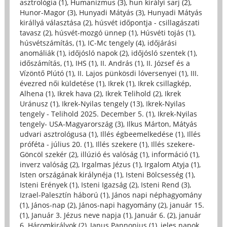
asztrológia (1)
,
Humanizmus (3)
,
hun királyi sarj (2)
,
Hunor-Magor (3)
,
Hunyadi Mátyás (3)
,
Hunyadi Mátyás
királlyá választása (2)
,
húsvét időpontja - csillagászati
tavasz (2)
,
húsvét-mozgó ünnep (1)
,
Húsvéti tojás (1)
,
húsvétszámítás, (1)
,
IC-Mc tengely (4)
,
időjárási
anomáliák (1)
,
időjósló napok (2)
,
időjósló szentek (1)
,
időszámítás, (1)
,
IHS (1)
,
II. András (1)
,
II. József és a
Vízöntő Plútó (1)
,
II. Lajos pünkösdi lóversenyei (1)
,
III.
évezred női küldetése (1)
,
Ikrek (1)
,
Ikrek csillagkép,
Alhena (1)
,
Ikrek hava (2)
,
Ikrek Telihold (2)
,
Ikrek
Uránusz (1)
,
Ikrek-Nyilas tengely (13)
,
Ikrek-Nyilas
tengely - Telihold 2025. December 5. (1)
,
Ikrek-Nyilas
tengely- USA-Magyarország (3)
,
Ilkus Márton, Mátyás
udvari asztrológusa (1)
,
Illés égbeemelkedése (1)
,
Illés
próféta - július 20. (1)
,
Illés szekere (1)
,
Illés szekere-
Göncöl szekér (2)
,
illúzió és valóság (1)
,
információ (1)
,
inverz valóság (2)
,
Irgalmas Jézus (1)
,
Irgalom Atyja (1)
,
Isten országának királynéja (1)
,
Isteni Bölcsesség (1)
,
Isteni Erények (1)
,
Isteni Igazság (2)
,
Isteni Rend (3)
,
Izrael-Palesztín háború (1)
,
János napi néphagyomány
(1)
,
János-nap (2)
,
János-napi hagyomány (2)
,
január 15.
(1)
,
Január 3. Jézus neve napja (1)
,
Január 6. (2)
,
január
6. Háromkirályok (2)
,
Janus Pannonius (1)
,
jeles napok