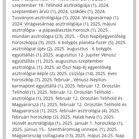
szeptember 18. Telihold asztrológiája (1)
,
2024.
szeptemberi árvíz (1)
,
2024. szökőév (1)
,
2024.
Tusványos asztrológiája (1)
,
2024. Virágvasárnap (1)
,
2024. Virágvasárnap asztrológiája (1)
,
2025, májusi
asztrológia - a pápaválasztás horoszk (1)
,
2025.
mundán asztrológia (23)
,
2025. - Őszi Napéjegyenlőség
horoszkópja (3)
,
2025. 6 bolygós planéta-füzér (5)
,
2025.
asztrológiai újév (2)
,
2025. augusztus - 6 bolygós
együttállás (1)
,
2025. augusztus 12- Jupiter Vénusz
együttállás (1)
,
2025. augusztus-szeptember
asztrológia, (1)
,
2025. az Őszi Nap-éj egyenlőség
asztrológiai képle (2)
,
2025. csíziója (14)
,
2025. éves
horoszkóp (7)
,
2025. február , Vénusz-Neptun-
karmapont együttállá (1)
,
2025. február 12. Oroszlán
Telihold (1)
,
2025. február 12. Oroszlán Telihold -
asztrológia (1)
,
2025. február 12. Oroszlán Telihold és
Magyarorszá (1)
,
2025. február 12. Oroszlán Telihold és
Magyarorszá (1)
,
2025. februári asztrológia (4)
,
2025.
februári horoszkóp (2)
,
2025. Halak hava (1)
,
2025.
Húsvét asztrológiája (1)
,
2025. január 1. horoszkóp (1)
,
2025. június 15.- Szentháromság ünnepe, (1)
,
2025.
Magyarország csillagzata (13)
,
2025. május 24-25. Nap-