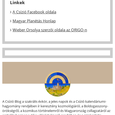
Linkek
A Csízió Facebook oldala
Magyar Planétás Honlap
Wieber Orsolya szerzői oldala az ORIGO-n
A Csízió Blog a szakrális évkör, a jeles napok és a Csízió kalendáriumi-
hagyomány rendjében ír keresztény kozmológiáról, a Boldogasszony-
örökségről, a kozmikus történelemről és Magyarország csillagzatáról az