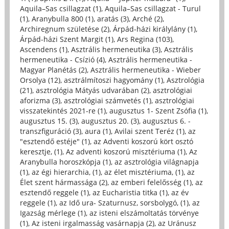
Aquila–Sas csillagzat (1)
,
Aquila–Sas csillagzat - Turul
(1)
,
Aranybulla 800 (1)
,
aratás (3)
,
Arché (2)
,
Archiregnum születése (2)
,
Árpád-házi királylány (1)
,
Árpád-házi Szent Margit (1)
,
Ars Regina (103)
,
Ascendens (1)
,
Asztrális hermeneutika (3)
,
Asztrális
hermeneutika - Csízió (4)
,
Asztrális hermeneutika -
Magyar Planétás (2)
,
Asztrális hermeneutika - Wieber
Orsolya (12)
,
asztrálmítoszi hagyomány (1)
,
Asztrológia
(21)
,
asztrológia Mátyás udvarában (2)
,
asztrológiai
aforizma (3)
,
asztrológiai számvetés (1)
,
asztrológiai
visszatekintés 2021-re (1)
,
augusztus 1- Szent Zsófia (1)
,
augusztus 15. (3)
,
augusztus 20. (3)
,
augusztus 6. -
transzfiguráció (3)
,
aura (1)
,
Avilai szent Teréz (1)
,
az
"esztendő estéje" (1)
,
az Adventi koszorú kört osztó
keresztje, (1)
,
Az adventi koszorú misztériuma (1)
,
Az
Aranybulla horoszkópja (1)
,
az asztrológia világnapja
(1)
,
az égi hierarchia, (1)
,
az élet misztériuma, (1)
,
az
Élet szent hármassága (2)
,
az emberi felelősség (1)
,
az
esztendő reggele (1)
,
az Eucharistia titka (1)
,
az év
reggele (1)
,
az Idő ura- Szaturnusz, sorsbolygó, (1)
,
az
Igazság mérlege (1)
,
az isteni elszámoltatás törvénye
(1)
,
Az isteni irgalmasság vasárnapja (2)
,
az Uránusz