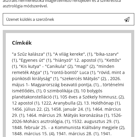
asztrális hermeneutika világértelmező rendjében és a szinkretista
asztrológia módszerével.
Üzenet küldés a szerzőnek
Címkék
"a Szűz kalásza" (1)
,
"A világ kereke", (1)
,
"bika-szarv"
(1)
,
"Egyenes út" (1)
,
"hiányzó" 12. apostol (1)
,
"Kettős"
(1)
,
"Kis kutya" - "Canikula" (2)
,
"magi" (2)
,
"minden
remeték Atyja" (1)
,
"rontó-bontó" Luca (1)
,
"rövid, mint a
pünkösdi királyság" (1)
,
"szekercés Mátyás" (2)
,
, 2026.
május 1- Magyarország beavató pontja, (1)
,
, történelmi
ismétlődés, (1)
,
0 szimbolikája (3)
,
10 bolygós
planétakonstelláció (1)
,
105 éves a Székely himnusz, (2)
,
12 apostol (1)
,
1222, Aranybulla (2)
,
13. Holdhónap (1)
,
1456. július 22. (2)
,
1458. január 24. (1)
,
1464. március
29. (1)
,
1464. március 29. Mátyás koronázása (1)
,
1526-
2026-Mohács asztrológia, (1)
,
1532. augusztus 29. (1)
,
1848. február 25. - a Kommunista Kiáltvány megjele (2)
,
1848. március 15. (4)
,
1941. március 28. (1)
,
1941.