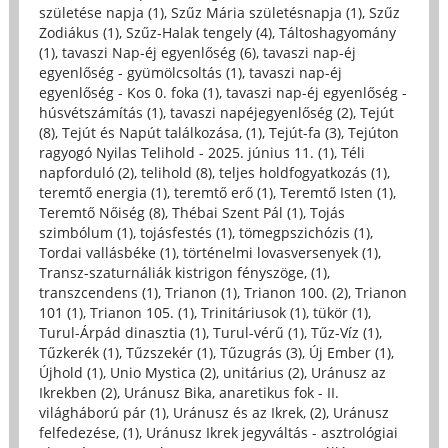
születése napja (1)
,
Szűz Mária születésnapja (1)
,
Szűz
Zodiákus (1)
,
Szűz-Halak tengely (4)
,
Táltoshagyomány
(1)
,
tavaszi Nap-éj egyenlőség (6)
,
tavaszi nap-éj
egyenlőség - gyümölcsoltás (1)
,
tavaszi nap-éj
egyenlőség - Kos 0. foka (1)
,
tavaszi nap-éj egyenlőség -
húsvétszámítás (1)
,
tavaszi napéjegyenlőség (2)
,
Tejút
(8)
,
Tejút és Napút találkozása, (1)
,
Tejút-fa (3)
,
Tejúton
ragyogó Nyilas Telihold - 2025. június 11. (1)
,
Téli
napforduló (2)
,
telihold (8)
,
teljes holdfogyatkozás (1)
,
teremtő energia (1)
,
teremtő erő (1)
,
Teremtő Isten (1)
,
Teremtő Nőiség (8)
,
Thébai Szent Pál (1)
,
Tojás
szimbólum (1)
,
tojásfestés (1)
,
tömegpszichózis (1)
,
Tordai vallásbéke (1)
,
történelmi lovasversenyek (1)
,
Transz-szaturnáliák kistrigon fényszöge, (1)
,
transzcendens (1)
,
Trianon (1)
,
Trianon 100. (2)
,
Trianon
101 (1)
,
Trianon 105. (1)
,
Trinitáriusok (1)
,
tükör (1)
,
Turul-Árpád dinasztia (1)
,
Turul-vérű (1)
,
Tűz-Víz (1)
,
Tűzkerék (1)
,
Tűzszekér (1)
,
Tűzugrás (3)
,
Új Ember (1)
,
Újhold (1)
,
Unio Mystica (2)
,
unitárius (2)
,
Uránusz az
Ikrekben (2)
,
Uránusz Bika, anaretikus fok - II.
világháború pár (1)
,
Uránusz és az Ikrek, (2)
,
Uránusz
felfedezése, (1)
,
Uránusz Ikrek jegyváltás - asztrológiai