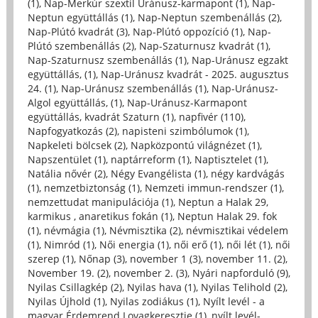
(1)
,
Nap-Merkúr szextil Uránusz-karmapont (1)
,
Nap-
Neptun együttállás (1)
,
Nap-Neptun szembenállás (2)
,
Nap-Plútó kvadrát (3)
,
Nap-Plútó oppozíció (1)
,
Nap-
Plútó szembenállás (2)
,
Nap-Szaturnusz kvadrát (1)
,
Nap-Szaturnusz szembenállás (1)
,
Nap-Uránusz egzakt
együttállás, (1)
,
Nap-Uránusz kvadrát - 2025. augusztus
24. (1)
,
Nap-Uránusz szembenállás (1)
,
Nap-Uránusz-
Algol együttállás, (1)
,
Nap-Uránusz-Karmapont
együttállás, kvadrát Szaturn (1)
,
napfivér (110)
,
Napfogyatkozás (2)
,
napisteni szimbólumok (1)
,
Napkeleti bölcsek (2)
,
Napközpontú világnézet (1)
,
Napszentület (1)
,
naptárreform (1)
,
Naptisztelet (1)
,
Natália nővér (2)
,
Négy Evangélista (1)
,
négy kardvágás
(1)
,
nemzetbiztonság (1)
,
Nemzeti immun-rendszer (1)
,
nemzettudat manipulációja (1)
,
Neptun a Halak 29,
karmikus , anaretikus fokán (1)
,
Neptun Halak 29. fok
(1)
,
névmágia (1)
,
Névmisztika (2)
,
névmisztikai védelem
(1)
,
Nimród (1)
,
Női energia (1)
,
női erő (1)
,
női lét (1)
,
női
szerep (1)
,
Nőnap (3)
,
november 1 (3)
,
november 11. (2)
,
November 19. (2)
,
november 2. (3)
,
Nyári napforduló (9)
,
Nyilas Csillagkép (2)
,
Nyilas hava (1)
,
Nyilas Telihold (2)
,
Nyilas Újhold (1)
,
Nyilas zodiákus (1)
,
Nyílt levél - a
magyar Érdemrend Lovagkeresztje (1)
,
nyílt levél-