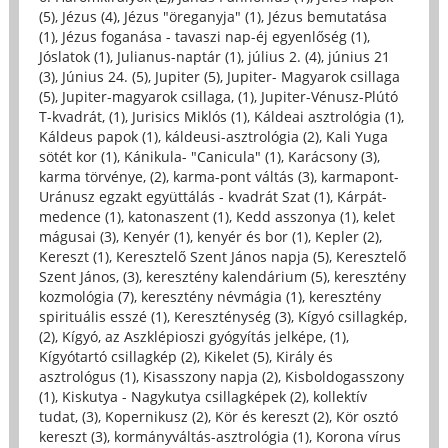
(5)
,
Jézus (4)
,
Jézus "öreganyja" (1)
,
Jézus bemutatása
(1)
,
Jézus foganása - tavaszi nap-éj egyenlőség (1)
,
Jóslatok (1)
,
Julianus-naptár (1)
,
július 2. (4)
,
június 21
(3)
,
Június 24. (5)
,
Jupiter (5)
,
Jupiter- Magyarok csillaga
(5)
,
Jupiter-magyarok csillaga, (1)
,
Jupiter-Vénusz-Plútó
T-kvadrát, (1)
,
Jurisics Miklós (1)
,
Káldeai asztrológia (1)
,
Káldeus papok (1)
,
káldeusi-asztrológia (2)
,
Kali Yuga
sötét kor (1)
,
Kánikula- "Canicula" (1)
,
Karácsony (3)
,
karma törvénye, (2)
,
karma-pont váltás (3)
,
karmapont-
Uránusz egzakt együttálás - kvadrát Szat (1)
,
Kárpát-
medence (1)
,
katonaszent (1)
,
Kedd asszonya (1)
,
kelet
mágusai (3)
,
Kenyér (1)
,
kenyér és bor (1)
,
Kepler (2)
,
Kereszt (1)
,
Keresztelő Szent János napja (5)
,
Keresztelő
Szent János, (3)
,
keresztény kalendárium (5)
,
keresztény
kozmológia (7)
,
keresztény névmágia (1)
,
keresztény
spirituális esszé (1)
,
Kereszténység (3)
,
Kígyó csillagkép,
(2)
,
Kígyó, az Aszklépioszi gyógyítás jelképe, (1)
,
Kígyótartó csillagkép (2)
,
Kikelet (5)
,
Király és
asztrológus (1)
,
Kisasszony napja (2)
,
Kisboldogasszony
(1)
,
Kiskutya - Nagykutya csillagképek (2)
,
kollektív
tudat, (3)
,
Kopernikusz (2)
,
Kör és kereszt (2)
,
Kör osztó
kereszt (3)
,
kormányváltás-asztrológia (1)
,
Korona vírus