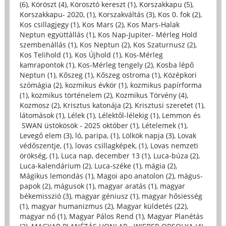
(6)
,
Köröszt (4)
,
Körosztó kereszt (1)
,
Korszakkapu (5)
,
Korszakkapu- 2020, (1)
,
Korszakváltás (3)
,
Kos 0. fok (2)
,
Kos csillagjegy (1)
,
Kos Mars (2)
,
Kos Mars-Halak
Neptun együttállás (1)
,
Kos Nap-Jupiter- Mérleg Hold
szembenállás (1)
,
Kos Neptun (2)
,
Kos Szaturnusz (2)
,
Kos Telihold (1)
,
Kos Újhold (1)
,
Kos-Mérleg
kamrapontok (1)
,
Kos-Mérleg tengely (2)
,
Kosba lépő
Neptun (1)
,
Kőszeg (1)
,
Kőszeg ostroma (1)
,
Középkori
szómágia (2)
,
kozmikus évkör (1)
,
kozmikus papírforma
(1)
,
kozmikus történelem (2)
,
Kozmikus Törvény (4)
,
Kozmosz (2)
,
Krisztus katonája (2)
,
Krisztusi szeretet (1)
,
látomások (1)
,
Lélek (1)
,
Lélektől-lélekig (1)
,
Lemmon és
SWAN üstökösök - 2025 október (1)
,
Lételemek (1)
,
Levegő elem (3)
,
ló, paripa, (1)
,
Lölkök napja (3)
,
Lovak
védőszentje, (1)
,
lovas csillagképek, (1)
,
Lovas nemzeti
örökség, (1)
,
Luca nap, december 13 (1)
,
Luca-búza (2)
,
Luca-kalendárium (2)
,
Luca-széke (1)
,
mágia (2)
,
Mágikus lemondás (1)
,
Magoi apo anatolon (2)
,
mágus-
papok (2)
,
mágusok (1)
,
magyar aratás (1)
,
magyar
békemisszió (3)
,
magyar géniusz (1)
,
magyar hősiesség
(1)
,
magyar humanizmus (2)
,
Magyar küldetés (22)
,
magyar nő (1)
,
Magyar Pálos Rend (1)
,
Magyar Planétás