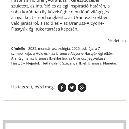
született, az intuíció és az égi inspiráció határán, a
soha korábban ily közelségbe nem lépő világégés
árnyai közt – női hangként... az Uránusz Ikrekben
való járásáról, a Hold és – az Uránusz-Alcyone-
Fiastyúk égi tükörtartása kapcsán...
Részletek
Címkék:
2025. mundán asztrológia
,
2025. csíziója
,
a 7
szimbolikája
,
a Hold és – az Uránusz-Alcyone-Fiastyúk égi tükört
,
Ars Regina
,
az Uránusz Ikrekbe lép
,
az Uránusz jegyváltása
,
Fiastyúk- Plejadok
,
Hétfájdalmú Szűzanya
,
Ikrek Uránusz
,
Planétás
Ha tetszett, oszd meg: