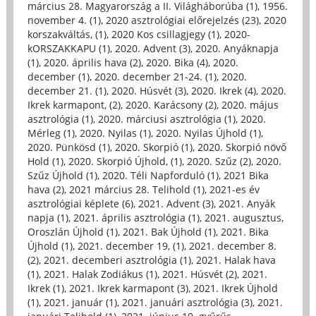
március 28. Magyarország a II. Világháborúba (1)
,
1956.
november 4. (1)
,
2020 asztrológiai előrejelzés (23)
,
2020
korszakváltás, (1)
,
2020 Kos csillagjegy (1)
,
2020-
kORSZAKKAPU (1)
,
2020. Advent (3)
,
2020. Anyáknapja
(1)
,
2020. április hava (2)
,
2020. Bika (4)
,
2020.
december (1)
,
2020. december 21-24. (1)
,
2020.
december 21. (1)
,
2020. Húsvét (3)
,
2020. Ikrek (4)
,
2020.
Ikrek karmapont, (2)
,
2020. Karácsony (2)
,
2020. május
asztrológia (1)
,
2020. márciusi asztrológia (1)
,
2020.
Mérleg (1)
,
2020. Nyilas (1)
,
2020. Nyilas Újhold (1)
,
2020. Pünkösd (1)
,
2020. Skorpió (1)
,
2020. Skorpió növő
Hold (1)
,
2020. Skorpió Újhold, (1)
,
2020. Szűz (2)
,
2020.
Szűz Újhold (1)
,
2020. Téli Napforduló (1)
,
2021 Bika
hava (2)
,
2021 március 28. Telihold (1)
,
2021-es év
asztrológiai képlete (6)
,
2021. Advent (3)
,
2021. Anyák
napja (1)
,
2021. április asztrológia (1)
,
2021. augusztus,
Oroszlán Újhold (1)
,
2021. Bak Újhold (1)
,
2021. Bika
Újhold (1)
,
2021. december 19, (1)
,
2021. december 8.
(2)
,
2021. decemberi asztrológia (1)
,
2021. Halak hava
(1)
,
2021. Halak Zodiákus (1)
,
2021. Húsvét (2)
,
2021.
Ikrek (1)
,
2021. Ikrek karmapont (3)
,
2021. Ikrek Újhold
(1)
,
2021. január (1)
,
2021. januári asztrológia (3)
,
2021.