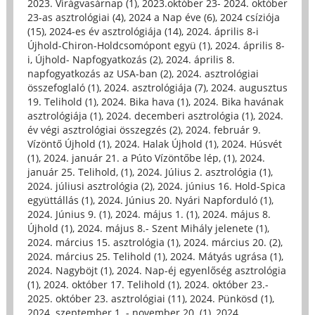
2023. Virágvasárnap (1)
,
2023.október 23- 2024. október
23-as asztrológiai (4)
,
2024 a Nap éve (6)
,
2024 csíziója
(15)
,
2024-es év asztrológiája (14)
,
2024. április 8-i
Újhold-Chiron-Holdcsomópont együ (1)
,
2024. április 8-
i, Újhold- Napfogyatkozás (2)
,
2024. április 8.
napfogyatkozás az USA-ban (2)
,
2024. asztrológiai
összefoglaló (1)
,
2024. asztrológiája (7)
,
2024. augusztus
19. Telihold (1)
,
2024. Bika hava (1)
,
2024. Bika havának
asztrológiája (1)
,
2024. decemberi asztrológia (1)
,
2024.
év végi asztrológiai összegzés (2)
,
2024. február 9.
Vízöntő Újhold (1)
,
2024. Halak Újhold (1)
,
2024. Húsvét
(1)
,
2024. január 21. a Púto Vízöntőbe lép, (1)
,
2024.
január 25. Telihold, (1)
,
2024. Július 2. asztrológia (1)
,
2024. júliusi asztrológia (2)
,
2024. június 16. Hold-Spica
együttállás (1)
,
2024. Június 20. Nyári Napforduló (1)
,
2024. Június 9. (1)
,
2024. május 1. (1)
,
2024. május 8.
Újhold (1)
,
2024. május 8.- Szent Mihály jelenete (1)
,
2024. március 15. asztrológia (1)
,
2024. március 20. (2)
,
2024. március 25. Telihold (1)
,
2024. Mátyás ugrása (1)
,
2024. Nagyböjt (1)
,
2024. Nap-éj egyenlőség asztrológia
(1)
,
2024. október 17. Telihold (1)
,
2024. október 23.-
2025. október 23. asztrológiai (11)
,
2024. Pünkösd (1)
,
2024. szeptember 1. - november 20. (1)
,
2024.