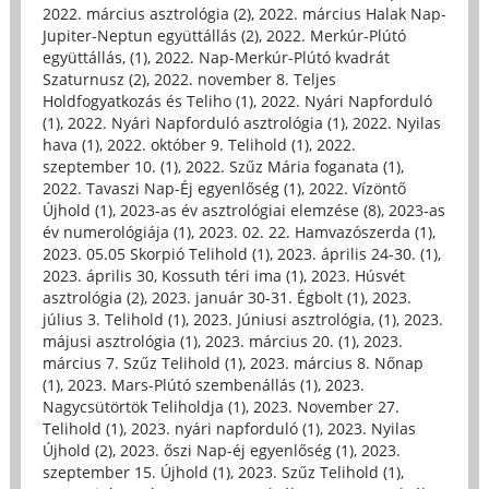
2022. március asztrológia (2)
,
2022. március Halak Nap-
Jupiter-Neptun együttállás (2)
,
2022. Merkúr-Plútó
együttállás, (1)
,
2022. Nap-Merkúr-Plútó kvadrát
Szaturnusz (2)
,
2022. november 8. Teljes
Holdfogyatkozás és Teliho (1)
,
2022. Nyári Napforduló
(1)
,
2022. Nyári Napforduló asztrológia (1)
,
2022. Nyilas
hava (1)
,
2022. október 9. Telihold (1)
,
2022.
szeptember 10. (1)
,
2022. Szűz Mária foganata (1)
,
2022. Tavaszi Nap-Éj egyenlőség (1)
,
2022. Vízöntő
Újhold (1)
,
2023-as év asztrológiai elemzése (8)
,
2023-as
év numerológiája (1)
,
2023. 02. 22. Hamvazószerda (1)
,
2023. 05.05 Skorpió Telihold (1)
,
2023. április 24-30. (1)
,
2023. április 30, Kossuth téri ima (1)
,
2023. Húsvét
asztrológia (2)
,
2023. január 30-31. Égbolt (1)
,
2023.
július 3. Telihold (1)
,
2023. Júniusi asztrológia, (1)
,
2023.
májusi asztrológia (1)
,
2023. március 20. (1)
,
2023.
március 7. Szűz Telihold (1)
,
2023. március 8. Nőnap
(1)
,
2023. Mars-Plútó szembenállás (1)
,
2023.
Nagycsütörtök Teliholdja (1)
,
2023. November 27.
Telihold (1)
,
2023. nyári napforduló (1)
,
2023. Nyilas
Újhold (2)
,
2023. őszi Nap-éj egyenlőség (1)
,
2023.
szeptember 15. Újhold (1)
,
2023. Szűz Telihold (1)
,