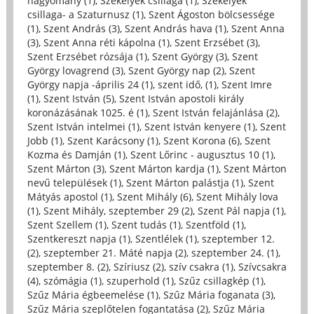
hagyomány (1)
,
Székelyek csillaga (1)
,
Székelyek
csillaga- a Szaturnusz (1)
,
Szent Ágoston bölcsessége
(1)
,
Szent András (3)
,
Szent András hava (1)
,
Szent Anna
(3)
,
Szent Anna réti kápolna (1)
,
Szent Erzsébet (3)
,
Szent Erzsébet rózsája (1)
,
Szent György (3)
,
Szent
György lovagrend (3)
,
Szent György nap (2)
,
Szent
György napja -április 24 (1)
,
szent idő, (1)
,
Szent Imre
(1)
,
Szent István (5)
,
Szent István apostoli király
koronázásának 1025. é (1)
,
Szent István felajánlása (2)
,
Szent István intelmei (1)
,
Szent István kenyere (1)
,
Szent
Jobb (1)
,
Szent Karácsony (1)
,
Szent Korona (6)
,
Szent
Kozma és Damján (1)
,
Szent Lőrinc - augusztus 10 (1)
,
Szent Márton (3)
,
Szent Márton kardja (1)
,
Szent Márton
nevű települések (1)
,
Szent Márton palástja (1)
,
Szent
Mátyás apostol (1)
,
Szent Mihály (6)
,
Szent Mihály lova
(1)
,
Szent Mihály, szeptember 29 (2)
,
Szent Pál napja (1)
,
Szent Szellem (1)
,
Szent tudás (1)
,
Szentföld (1)
,
Szentkereszt napja (1)
,
Szentlélek (1)
,
szeptember 12.
(2)
,
szeptember 21. Máté napja (2)
,
szeptember 24. (1)
,
szeptember 8. (2)
,
Szíriusz (2)
,
szív csakra (1)
,
Szívcsakra
(4)
,
szómágia (1)
,
szuperhold (1)
,
Szűz csillagkép (1)
,
Szűz Mária égbeemelése (1)
,
Szűz Mária foganata (3)
,
Szűz Mária szeplőtelen fogantatása (2)
,
Szűz Mária