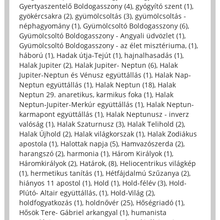
Gyertyaszentelő Boldogasszony (4)
,
gyógyító szent (1)
,
gyökércsakra (2)
,
gyümölcsoltás (3)
,
gyümölcsoltás -
néphagyomány (1)
,
Gyümölcsoltó Boldogasszony (6)
,
Gyümölcsoltó Boldogasszony - Angyali üdvözlet (1)
,
Gyümölcsoltó Boldogasszony - az élet misztériuma, (1)
,
háború (1)
,
Hadak útja-Tejút (1)
,
hajnalhasadás (1)
,
Halak Jupiter (2)
,
Halak Jupiter- Neptun (6)
,
Halak
Jupiter-Neptun és Vénusz együttállás (1)
,
Halak Nap-
Neptun együttállás (1)
,
Halak Neptun (18)
,
Halak
Neptun 29. anaretikus, karmikus foka (1)
,
Halak
Neptun-Jupiter-Merkúr együttállás (1)
,
Halak Neptun-
karmapont együttállás (1)
,
Halak Neptunusz - inverz
valóság (1)
,
Halak Szaturnusz (3)
,
Halak Telihold (2)
,
Halak Újhold (2)
,
Halak világkorszak (1)
,
Halak Zodiákus
apostola (1)
,
Halottak napja (5)
,
Hamvazószerda (2)
,
harangszó (2)
,
harmonia (1)
,
Három Királyok (1)
,
Háromkirályok (2)
,
Határok, (8)
,
Heliocentrikus világkép
(1)
,
hermetikus tanítás (1)
,
Hétfájdalmú Szűzanya (2)
,
hiányos 11 apostol (1)
,
Hold (1)
,
Hold-félév (3)
,
Hold-
Plútó- Altair együttállás, (1)
,
Hold-Világ (2)
,
holdfogyatkozás (1)
,
holdnővér (25)
,
Hőségriadó (1)
,
Hősök Tere- Gábriel arkangyal (1)
,
humanista