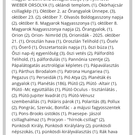
WIEBER ORSOLYA (1)
,
oklándi templom, (1)
,
Ökörhajcsár
csillagkép (1)
,
Október 2. az Őrangyalok Ünnepe, (3)
,
október 23. (2)
,
október 7. Olvasós Boldogasszony napja
(2)
,
október 8. Magyarok Nagyasszonya (1)
,
október 8.
Magyarok Nagyasszonya napja (2)
,
Őrangyalok, (1)
,
Orion (2)
,
Orion- Nimród (3)
,
Orionidák - 2025. október
21. (1)
,
Oroszlán hava (1)
,
Oroszlán Telihold (1)
,
Őselv
(1)
,
Őserő (1)
,
Összetartozás napja (1)
,
őszi búza (1)
,
Őszi nap-éj egyenlőség (3)
,
őszi vetés (2)
,
Pálfordító
Telihold, (1)
,
pálfordulás (1)
,
Pannónia szentje (2)
,
Pápalátogatás asztrológiai képletes (1)
,
Pápaválasztás
(1)
,
Párthus Birodalom (1)
,
Patrona Hungariea (1)
,
Pegazus (1)
,
Perseidák (1)
,
Pió Atya (2)
,
Planéták és
angyalok (1)
,
Planétás (186)
,
Plútó (2)
,
Plútó -Altair (1)
,
Plútó -Mc együttállás (1)
,
Plútó Oculus - tisztánlátás ,
(2)
,
Plútó-Jupiter kvadrát (1)
,
Plútó-Vénusz
szembenállás (1)
,
Poláris párok (1)
,
Polaritás (8)
,
Pollux
(2)
,
Pongrác, Szervác, Bonifác - a májusi fagyosszentek
(1)
,
Pons-Brooks üstökös (1)
,
Praesepe- Jászol
csillaghalmaz (1)
,
Procyon - "hírnök-csillag" (2)
,
Pünkösdi Király, Pünkösdi Királylány (2)
,
pünkösdi
népszokás, (1)
,
pünkösdi-királyválasztás (1)
,
Rák hava