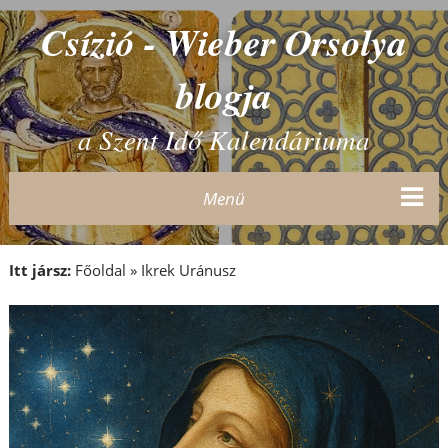
Csízió - Wieber Orsolya
blogja
a Szent Idő Kalendáriuma
Menü
Itt jársz:
Főoldal
»
Ikrek Uránusz