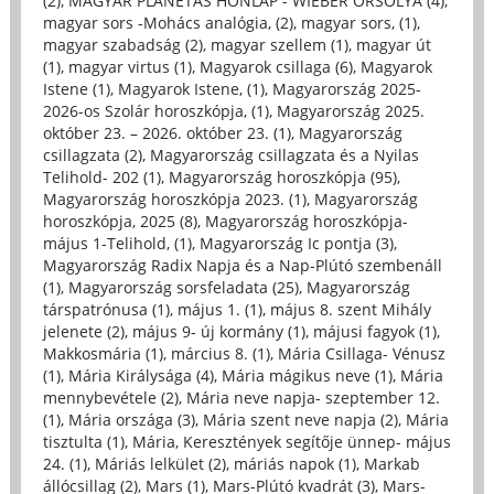
(2)
,
MAGYAR PLANÉTÁS HONLAP - WIEBER ORSOLYA (4)
,
magyar sors -Mohács analógia, (2)
,
magyar sors, (1)
,
magyar szabadság (2)
,
magyar szellem (1)
,
magyar út
(1)
,
magyar virtus (1)
,
Magyarok csillaga (6)
,
Magyarok
Istene (1)
,
Magyarok Istene, (1)
,
Magyarország 2025-
2026-os Szolár horoszkópja, (1)
,
Magyarország 2025.
október 23. – 2026. október 23. (1)
,
Magyarország
csillagzata (2)
,
Magyarország csillagzata és a Nyilas
Telihold- 202 (1)
,
Magyarország horoszkópja (95)
,
Magyarország horoszkópja 2023. (1)
,
Magyarország
horoszkópja, 2025 (8)
,
Magyarország horoszkópja-
május 1-Telihold, (1)
,
Magyarország Ic pontja (3)
,
Magyarország Radix Napja és a Nap-Plútó szembenáll
(1)
,
Magyarország sorsfeladata (25)
,
Magyarország
társpatrónusa (1)
,
május 1. (1)
,
május 8. szent Mihály
jelenete (2)
,
május 9- új kormány (1)
,
májusi fagyok (1)
,
Makkosmária (1)
,
március 8. (1)
,
Mária Csillaga- Vénusz
(1)
,
Mária Királysága (4)
,
Mária mágikus neve (1)
,
Mária
mennybevétele (2)
,
Mária neve napja- szeptember 12.
(1)
,
Mária országa (3)
,
Mária szent neve napja (2)
,
Mária
tisztulta (1)
,
Mária, Keresztények segítője ünnep- május
24. (1)
,
Máriás lelkület (2)
,
máriás napok (1)
,
Markab
állócsillag (2)
,
Mars (1)
,
Mars-Plútó kvadrát (3)
,
Mars-