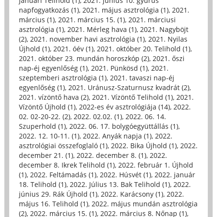
januári Telihold (1)
,
2021. június 10. gyűrűs
napfogyatkozás (1)
,
2021. május asztrológia (1)
,
2021.
március (1)
,
2021. március 15. (1)
,
2021. márciusi
asztrológia (1)
,
2021. Mérleg hava (1)
,
2021. Nagyböjt
(2)
,
2021. november havi asztrológia (1)
,
2021. Nyilas
Újhold (1)
,
2021. óév (1)
,
2021. október 20. Telihold (1)
,
2021. október 23. mundán horoszkóp (2)
,
2021. őszi
nap-éj egyenlőség (1)
,
2021. Pünkösd (1)
,
2021.
szeptemberi asztrológia (1)
,
2021. tavaszi nap-éj
egyenlőség (1)
,
2021. Uránusz-Szaturnusz kvadrát (2)
,
2021. vízöntő hava (2)
,
2021. Vízöntő Telihold (1)
,
2021.
Vízöntő Újhold (1)
,
2022-es év asztrológiája (14)
,
2022.
02. 02-20-22. (2)
,
2022. 02.02. (1)
,
2022. 06. 14.
Szuperhold (1)
,
2022. 06. 17. bolygóegyüttállás (1)
,
2022. 12. 10-11. (1)
,
2022. Anyák napja (1)
,
2022.
asztrológiai összefoglaló (1)
,
2022. Bika Újhold (1)
,
2022.
december 21. (1)
,
2022. december 8. (1)
,
2022.
december 8. Ikrek Telihold (1)
,
2022. február 1. Újhold
(1)
,
2022. Feltámadás (1)
,
2022. Húsvét (1)
,
2022. január
18. Telihold (1)
,
2022. Július 13. Bak Telihold (1)
,
2022.
június 29. Rák Újhold (1)
,
2022. Karácsony (1)
,
2022.
május 16. Telihold (1)
,
2022. május mundán asztrológia
(2)
,
2022. március 15. (1)
,
2022. március 8. Nőnap (1)
,