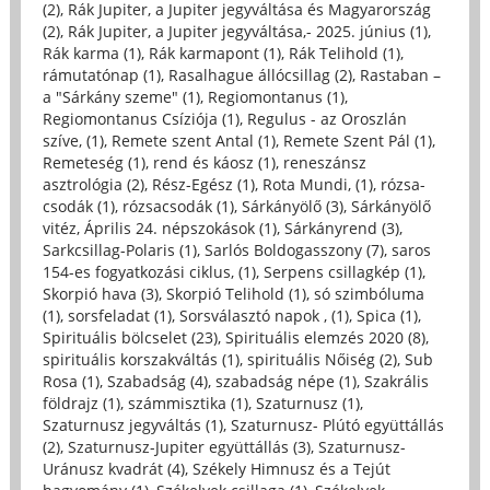
(2)
,
Rák Jupiter, a Jupiter jegyváltása és Magyarország
(2)
,
Rák Jupiter, a Jupiter jegyváltása,- 2025. június (1)
,
Rák karma (1)
,
Rák karmapont (1)
,
Rák Telihold (1)
,
rámutatónap (1)
,
Rasalhague állócsillag (2)
,
Rastaban –
a "Sárkány szeme" (1)
,
Regiomontanus (1)
,
Regiomontanus Csíziója (1)
,
Regulus - az Oroszlán
szíve, (1)
,
Remete szent Antal (1)
,
Remete Szent Pál (1)
,
Remeteség (1)
,
rend és káosz (1)
,
reneszánsz
asztrológia (2)
,
Rész-Egész (1)
,
Rota Mundi, (1)
,
rózsa-
csodák (1)
,
rózsacsodák (1)
,
Sárkányölő (3)
,
Sárkányölő
vitéz, Április 24. népszokások (1)
,
Sárkányrend (3)
,
Sarkcsillag-Polaris (1)
,
Sarlós Boldogasszony (7)
,
saros
154-es fogyatkozási ciklus, (1)
,
Serpens csillagkép (1)
,
Skorpió hava (3)
,
Skorpió Telihold (1)
,
só szimbóluma
(1)
,
sorsfeladat (1)
,
Sorsválasztó napok , (1)
,
Spica (1)
,
Spirituális bölcselet (23)
,
Spirituális elemzés 2020 (8)
,
spirituális korszakváltás (1)
,
spirituális Nőiség (2)
,
Sub
Rosa (1)
,
Szabadság (4)
,
szabadság népe (1)
,
Szakrális
földrajz (1)
,
számmisztika (1)
,
Szaturnusz (1)
,
Szaturnusz jegyváltás (1)
,
Szaturnusz- Plútó együttállás
(2)
,
Szaturnusz-Jupiter együttállás (3)
,
Szaturnusz-
Uránusz kvadrát (4)
,
Székely Himnusz és a Tejút