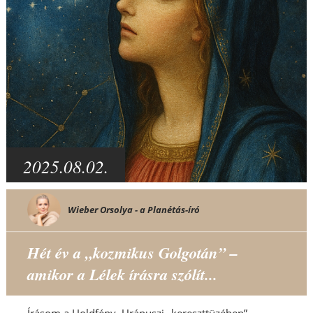
2025.08.02.
Wieber Orsolya - a Planétás-író
Hét év a „kozmikus Golgotán” –
amikor a Lélek írásra szólít...
Írásom a Holdfény–Uránuszi „kereszttüzében”