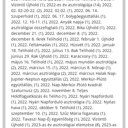
Vízöntő Újhold (1)
,
2022-es év asztrológiája (14)
,
2022.
02. 02-20-22. (2)
,
2022. 02.02. (1)
,
2022. 06. 14.
Szuperhold (1)
,
2022. 06. 17. bolygóegyüttállás (1)
,
2022. 12. 10-11. (1)
,
2022. Anyák napja (1)
,
2022.
asztrológiai összefoglaló (1)
,
2022. Bika Újhold (1)
,
2022.
december 21. (1)
,
2022. december 8. (1)
,
2022.
december 8. Ikrek Telihold (1)
,
2022. február 1. Újhold
(1)
,
2022. Feltámadás (1)
,
2022. Húsvét (1)
,
2022. január
18. Telihold (1)
,
2022. Július 13. Bak Telihold (1)
,
2022.
június 29. Rák Újhold (1)
,
2022. Karácsony (1)
,
2022.
május 16. Telihold (1)
,
2022. május mundán asztrológia
(2)
,
2022. március 15. (1)
,
2022. március 8. Nőnap (1)
,
2022. március asztrológia (2)
,
2022. március Halak Nap-
Jupiter-Neptun együttállás (2)
,
2022. Merkúr-Plútó
együttállás, (1)
,
2022. Nap-Merkúr-Plútó kvadrát
Szaturnusz (2)
,
2022. november 8. Teljes
Holdfogyatkozás és Teliho (1)
,
2022. Nyári Napforduló
(1)
,
2022. Nyári Napforduló asztrológia (1)
,
2022. Nyilas
hava (1)
,
2022. október 9. Telihold (1)
,
2022.
szeptember 10. (1)
,
2022. Szűz Mária foganata (1)
,
2022. Tavaszi Nap-Éj egyenlőség (1)
,
2022. Vízöntő
Újhold (1)
,
2023-as év asztrológiai elemzése (8)
,
2023-as