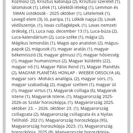
Kozmosz (2)
,
Krisztus katonája (2)
,
Krisztusi szeretet (1)
,
látomások (1)
,
Lélek (1)
,
Lélektől-lélekig (1)
,
Lemmon és
SWAN üstökösök - 2025 október (1)
,
Lételemek (1)
,
Levegő elem (3)
,
ló, paripa, (1)
,
Lölkök napja (3)
,
Lovak
védőszentje, (1)
,
lovas csillagképek, (1)
,
Lovas nemzeti
örökség, (1)
,
Luca nap, december 13 (1)
,
Luca-búza (2)
,
Luca-kalendárium (2)
,
Luca-széke (1)
,
mágia (2)
,
Mágikus lemondás (1)
,
Magoi apo anatolon (2)
,
mágus-
papok (2)
,
mágusok (1)
,
magyar aratás (1)
,
magyar
békemisszió (3)
,
magyar géniusz (1)
,
magyar hősiesség
(1)
,
magyar humanizmus (2)
,
Magyar küldetés (22)
,
magyar nő (1)
,
Magyar Pálos Rend (1)
,
Magyar Planétás
(2)
,
MAGYAR PLANÉTÁS HONLAP - WIEBER ORSOLYA (4)
,
magyar sors -Mohács analógia, (2)
,
magyar sors, (1)
,
magyar szabadság (2)
,
magyar szellem (1)
,
magyar út
(1)
,
magyar virtus (1)
,
Magyarok csillaga (6)
,
Magyarok
Istene (1)
,
Magyarok Istene, (1)
,
Magyarország 2025-
2026-os Szolár horoszkópja, (1)
,
Magyarország 2025.
október 23. – 2026. október 23. (1)
,
Magyarország
csillagzata (2)
,
Magyarország csillagzata és a Nyilas
Telihold- 202 (1)
,
Magyarország horoszkópja (95)
,
Magyarország horoszkópja 2023. (1)
,
Magyarország
horoszkópja, 2025 (8)
,
Magyarország horoszkópja-