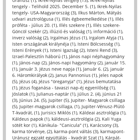
Uránusz (1)
,
Ikrek-Nyilas tengely (13)
,
Ikrek-Nyilas
tengely - Telihold 2025. December 5. (1)
,
Ikrek-Nyilas
tengely- USA-Magyarország (3)
,
Ilkus Márton, Mátyás
udvari asztrológusa (1)
,
Illés égbeemelkedése (1)
,
Illés
próféta - július 20. (1)
,
Illés szekere (1)
,
Illés szekere-
Göncöl szekér (2)
,
illúzió és valóság (1)
,
információ (1)
,
inverz valóság (2)
,
Irgalmas Jézus (1)
,
Irgalom Atyja (1)
,
Isten országának királynéja (1)
,
Isteni Bölcsesség (1)
,
Isteni Erények (1)
,
Isteni Igazság (2)
,
Isteni Rend (3)
,
Izrael-Palesztín háború (1)
,
János napi néphagyomány
(1)
,
János-nap (2)
,
János-napi hagyomány (2)
,
január 15.
(1)
,
Január 3. Jézus neve napja (1)
,
Január 6. (2)
,
január
6. Háromkirályok (2)
,
Janus Pannonius (1)
,
jeles napok
(5)
,
Jézus (4)
,
Jézus "öreganyja" (1)
,
Jézus bemutatása
(1)
,
Jézus foganása - tavaszi nap-éj egyenlőség (1)
,
Jóslatok (1)
,
Julianus-naptár (1)
,
július 2. (4)
,
június 21
(3)
,
Június 24. (5)
,
Jupiter (5)
,
Jupiter- Magyarok csillaga
(5)
,
Jupiter-magyarok csillaga, (1)
,
Jupiter-Vénusz-Plútó
T-kvadrát, (1)
,
Jurisics Miklós (1)
,
Káldeai asztrológia (1)
,
Káldeus papok (1)
,
káldeusi-asztrológia (2)
,
Kali Yuga
sötét kor (1)
,
Kánikula- "Canicula" (1)
,
Karácsony (3)
,
karma törvénye, (2)
,
karma-pont váltás (3)
,
karmapont-
Uránusz egzakt együttálás - kvadrát Szat (1)
,
Kárpát-