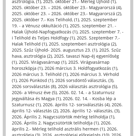
asztrológia, (1)
,
2025. október 21.- Mérleg Újhold (1)
,
2025. október 23. – 2026. október 23.- Magyarorszá (4)
,
2025. október 23. – 2026. október 23.- Magyarorszá (2)
,
2025. október 7.- Kos Telihold, (1)
,
2025. szeptember
19. - a Vénusz okkultáció (1)
,
2025. szeptember 21. -
Halak Újhold-Napfogyatkozás (1)
,
2025. szeptember 7. -
i Telihold és Teljes Holdfogy (1)
,
2025. Szeptember 7.-
Halak Telihold (1)
,
2025. szeptemberi asztrológia (2)
,
2025. Szűz Újhold- 2025. augusztus 23. (1)
,
2025. Szűz
hava, asztrológia (2)
,
2025. tavaszi Nap-éj egyenlőség
(1)
,
2025. Virágvasárnap (1)
,
2025. Virágvasárnap
horoszkópja (1)
,
2026 március 3. Holdfogyatkozás (1)
,
2026 március 3. Telihold (1)
,
2026 március 3. Vérhold
(1)
,
2026 Pünkösd (1)
,
2026 sorsdöntő választás, (3)
,
2026 sorsválasztás (8)
,
2026 választás asztrológia (5)
,
2026- a Vénusz éve (5)
,
2026. 02. 14. - a Szaturnusz
jegyváltása és Magya (1)
,
2026. 02. 14. - Kosba lép a
Szaturnusz (1)
,
2026. április 12- sorsválasztás (4)
,
2026.
április 12- választás (2)
,
2026. április 12- választás, (3)
,
2026. Április 2. Nagycsütörtök mérleg teliholdja (1)
,
2026. Április 2. Nagycsütörtök teliholdja (1)
,
2026.
április 2.- Mérleg telihold asztrális hermen (1)
,
2026.
asztrológia (3)
,
2026. asztrológiai előrejelzés (10)
,
2026.