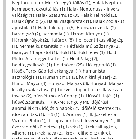
Neptun-Jupiter-Merkúr együttállás (1)
,
Halak Neptun-
karmapont együttállás (1)
,
Halak Neptunusz - inverz
valóság (1)
,
Halak Szaturnusz (3)
,
Halak Telihold (2)
,
Halak Újhold (2)
,
Halak világkorszak (1)
,
Halak Zodiákus
apostola (1)
,
Halottak napja (5)
,
Hamvazószerda (2)
,
harangszó (2)
,
harmonia (1)
,
Három Királyok (1)
,
Háromkirályok (2)
,
Határok, (8)
,
Heliocentrikus világkép
(1)
,
hermetikus tanítás (1)
,
Hétfájdalmú Szűzanya (2)
,
hiányos 11 apostol (1)
,
Hold (1)
,
Hold-félév (3)
,
Hold-
Plútó- Altair együttállás, (1)
,
Hold-Világ (2)
,
holdfogyatkozás (1)
,
holdnővér (25)
,
Hőségriadó (1)
,
Hősök Tere- Gábriel arkangyal (1)
,
humanista
asztrológia (1)
,
Humanizmus (3)
,
hun királyi sarj (2)
,
Hunor-Magor (3)
,
Hunyadi Mátyás (3)
,
Hunyadi Mátyás
királlyá választása (2)
,
húsvét időpontja - csillagászati
tavasz (2)
,
húsvét-mozgó ünnep (1)
,
Húsvéti tojás (1)
,
húsvétszámítás, (1)
,
IC-Mc tengely (4)
,
időjárási
anomáliák (1)
,
időjósló napok (2)
,
időjósló szentek (1)
,
időszámítás, (1)
,
IHS (1)
,
II. András (1)
,
II. József és a
Vízöntő Plútó (1)
,
II. Lajos pünkösdi lóversenyei (1)
,
III.
évezred női küldetése (1)
,
Ikrek (1)
,
Ikrek csillagkép,
Alhena (1)
,
Ikrek hava (2)
,
Ikrek Telihold (2)
,
Ikrek