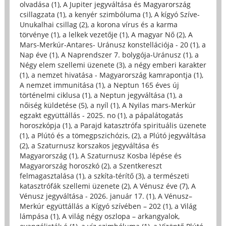
olvadása (1)
,
A Jupiter jegyváltása és Magyarország
csillagzata (1)
,
a kenyér szimbóluma (1)
,
A kígyó Szíve-
Unukalhai csillag (2)
,
a korona vírus és a karma
törvénye (1)
,
a lelkek vezetője (1)
,
A magyar Nő (2)
,
A
Mars-Merkúr-Antares- Uránusz konstellációja - 20 (1)
,
a
Nap éve (1)
,
A Naprendszer 7. bolygója-Uránusz (1)
,
a
Négy elem szellemi üzenete (3)
,
a négy emberi karakter
(1)
,
a nemzet hivatása - Magyarország kamrapontja (1)
,
A nemzet immunitása (1)
,
a Neptun 165 éves új
történelmi ciklusa (1)
,
a Neptun jegyváltása (1)
,
a
nőiség küldetése (5)
,
a nyíl (1)
,
A Nyilas mars-Merkúr
egzakt együttállás - 2025. no (1)
,
a pápalátogatás
horoszkópja (1)
,
a Parajd katasztrófa spirituális üzenete
(1)
,
a Plútó és a tömegpszichózis, (2)
,
a Plútó jegyváltása
(2)
,
a Szaturnusz korszakos jegyváltása és
Magyarország (1)
,
A Szaturnusz Kosba lépése és
Magyarország horoszkó (2)
,
a Szentkereszt
felmagasztalása (1)
,
a szkíta-térítő (3)
,
a természeti
katasztrófák szellemi üzenete (2)
,
A Vénusz éve (7)
,
A
Vénusz jegyváltása - 2026. január 17. (1)
,
A Vénusz–
Merkúr együttállás a Kígyó szívében – 202 (1)
,
a Világ
lámpása (1)
,
A világ négy oszlopa – arkangyalok,