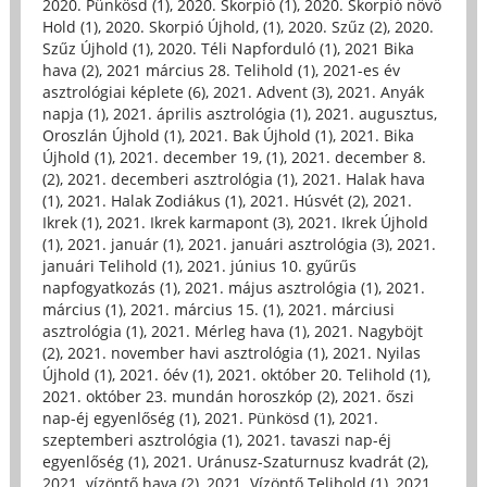
2020. Pünkösd (1)
,
2020. Skorpió (1)
,
2020. Skorpió növő
Hold (1)
,
2020. Skorpió Újhold, (1)
,
2020. Szűz (2)
,
2020.
Szűz Újhold (1)
,
2020. Téli Napforduló (1)
,
2021 Bika
hava (2)
,
2021 március 28. Telihold (1)
,
2021-es év
asztrológiai képlete (6)
,
2021. Advent (3)
,
2021. Anyák
napja (1)
,
2021. április asztrológia (1)
,
2021. augusztus,
Oroszlán Újhold (1)
,
2021. Bak Újhold (1)
,
2021. Bika
Újhold (1)
,
2021. december 19, (1)
,
2021. december 8.
(2)
,
2021. decemberi asztrológia (1)
,
2021. Halak hava
(1)
,
2021. Halak Zodiákus (1)
,
2021. Húsvét (2)
,
2021.
Ikrek (1)
,
2021. Ikrek karmapont (3)
,
2021. Ikrek Újhold
(1)
,
2021. január (1)
,
2021. januári asztrológia (3)
,
2021.
januári Telihold (1)
,
2021. június 10. gyűrűs
napfogyatkozás (1)
,
2021. május asztrológia (1)
,
2021.
március (1)
,
2021. március 15. (1)
,
2021. márciusi
asztrológia (1)
,
2021. Mérleg hava (1)
,
2021. Nagyböjt
(2)
,
2021. november havi asztrológia (1)
,
2021. Nyilas
Újhold (1)
,
2021. óév (1)
,
2021. október 20. Telihold (1)
,
2021. október 23. mundán horoszkóp (2)
,
2021. őszi
nap-éj egyenlőség (1)
,
2021. Pünkösd (1)
,
2021.
szeptemberi asztrológia (1)
,
2021. tavaszi nap-éj
egyenlőség (1)
,
2021. Uránusz-Szaturnusz kvadrát (2)
,
2021. vízöntő hava (2)
,
2021. Vízöntő Telihold (1)
,
2021.