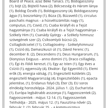
Board of Peace, azaz Béke Tanács. (1)
,
Bódogasszony
(1)
,
böjt (2)
,
Böjtelő hava (2)
,
Bölcsesség és Három lánya
(1)
,
Boldog Özséb (1)
,
Boldogasszony (4)
,
Boldogasszony
ágya (1)
,
boszorkány (1)
,
Búza (3)
,
Búzavető (1)
,
circulus
paschalis magnus - a húsvétszámítás nagy (1)
,
computus, (1)
,
Covid, (1)
,
Csaba királyfi és a Tejút
hagyománya (1)
,
Csaba királyfi és a Tejút hagyománya -
Székely Him (1)
,
Csanády György - a Székely himnusz
szövegének szer (2)
,
Csíksomlyói búcsú (2)
,
Csillagbölcselet (11)
,
Csillagösvény - Székelyhimnusz
(1)
,
Csízió (6)
,
Damaszkuszi út (1)
,
Dávid Ferenc (1)
,
december 8. (2)
,
Descendens (1)
,
Deus Hungarorum, (1)
,
Dionysius Exiguus - anno domini (1)
,
Draco csillagkép,
(1)
,
Égi és Földi kereszt, (1)
,
Egy az Isten (1)
,
Egy éves a
Csízió (1)
,
egyensúly (4)
,
Ekvátor- Égi Egyenlítő (1)
,
Elemi
erők (3)
,
energia válság, (1)
,
Engesztelő küldetés (2)
,
engesztelő Magyarország (4)
,
Engesztelődés (1)
,
epacta
jelentése, (1)
,
Eridanus folyó (3)
,
Éter (3)
,
EU soros
elnökség horoszkópja- 2024. július 1. (2)
,
Eucharistia
(1)
,
Európa legbátrabb asszonya (1)
,
Fagyosszentek (2)
,
Fagyosszentek - május 12-14. (1)
,
Fagyosszentek
Teliholdja - 2025. május 12. (1)
,
Fausztina nővér (2)
,
február 2. (2)
,
február 25. - a kommunizmus