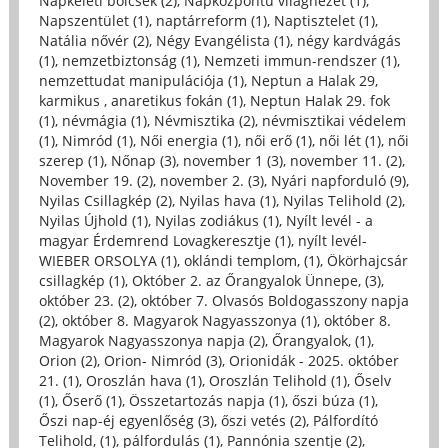
Napkeleti bölcsek (2)
,
Napközpontú világnézet (1)
,
Napszentület (1)
,
naptárreform (1)
,
Naptisztelet (1)
,
Natália nővér (2)
,
Négy Evangélista (1)
,
négy kardvágás
(1)
,
nemzetbiztonság (1)
,
Nemzeti immun-rendszer (1)
,
nemzettudat manipulációja (1)
,
Neptun a Halak 29,
karmikus , anaretikus fokán (1)
,
Neptun Halak 29. fok
(1)
,
névmágia (1)
,
Névmisztika (2)
,
névmisztikai védelem
(1)
,
Nimród (1)
,
Női energia (1)
,
női erő (1)
,
női lét (1)
,
női
szerep (1)
,
Nőnap (3)
,
november 1 (3)
,
november 11. (2)
,
November 19. (2)
,
november 2. (3)
,
Nyári napforduló (9)
,
Nyilas Csillagkép (2)
,
Nyilas hava (1)
,
Nyilas Telihold (2)
,
Nyilas Újhold (1)
,
Nyilas zodiákus (1)
,
Nyílt levél - a
magyar Érdemrend Lovagkeresztje (1)
,
nyílt levél-
WIEBER ORSOLYA (1)
,
oklándi templom, (1)
,
Ökörhajcsár
csillagkép (1)
,
Október 2. az Őrangyalok Ünnepe, (3)
,
október 23. (2)
,
október 7. Olvasós Boldogasszony napja
(2)
,
október 8. Magyarok Nagyasszonya (1)
,
október 8.
Magyarok Nagyasszonya napja (2)
,
Őrangyalok, (1)
,
Orion (2)
,
Orion- Nimród (3)
,
Orionidák - 2025. október
21. (1)
,
Oroszlán hava (1)
,
Oroszlán Telihold (1)
,
Őselv
(1)
,
Őserő (1)
,
Összetartozás napja (1)
,
őszi búza (1)
,
Őszi nap-éj egyenlőség (3)
,
őszi vetés (2)
,
Pálfordító
Telihold, (1)
,
pálfordulás (1)
,
Pannónia szentje (2)
,