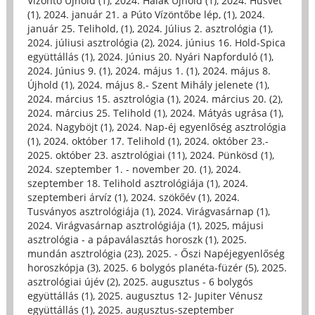
Vízöntő Újhold (1)
,
2024. Halak Újhold (1)
,
2024. Húsvét
(1)
,
2024. január 21. a Púto Vízöntőbe lép, (1)
,
2024.
január 25. Telihold, (1)
,
2024. Július 2. asztrológia (1)
,
2024. júliusi asztrológia (2)
,
2024. június 16. Hold-Spica
együttállás (1)
,
2024. Június 20. Nyári Napforduló (1)
,
2024. Június 9. (1)
,
2024. május 1. (1)
,
2024. május 8.
Újhold (1)
,
2024. május 8.- Szent Mihály jelenete (1)
,
2024. március 15. asztrológia (1)
,
2024. március 20. (2)
,
2024. március 25. Telihold (1)
,
2024. Mátyás ugrása (1)
,
2024. Nagyböjt (1)
,
2024. Nap-éj egyenlőség asztrológia
(1)
,
2024. október 17. Telihold (1)
,
2024. október 23.-
2025. október 23. asztrológiai (11)
,
2024. Pünkösd (1)
,
2024. szeptember 1. - november 20. (1)
,
2024.
szeptember 18. Telihold asztrológiája (1)
,
2024.
szeptemberi árvíz (1)
,
2024. szökőév (1)
,
2024.
Tusványos asztrológiája (1)
,
2024. Virágvasárnap (1)
,
2024. Virágvasárnap asztrológiája (1)
,
2025, májusi
asztrológia - a pápaválasztás horoszk (1)
,
2025.
mundán asztrológia (23)
,
2025. - Őszi Napéjegyenlőség
horoszkópja (3)
,
2025. 6 bolygós planéta-füzér (5)
,
2025.
asztrológiai újév (2)
,
2025. augusztus - 6 bolygós
együttállás (1)
,
2025. augusztus 12- Jupiter Vénusz
együttállás (1)
,
2025. augusztus-szeptember