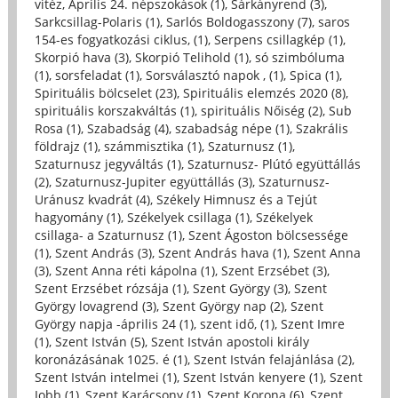
vitéz, Április 24. népszokások (1)
,
Sárkányrend (3)
,
Sarkcsillag-Polaris (1)
,
Sarlós Boldogasszony (7)
,
saros
154-es fogyatkozási ciklus, (1)
,
Serpens csillagkép (1)
,
Skorpió hava (3)
,
Skorpió Telihold (1)
,
só szimbóluma
(1)
,
sorsfeladat (1)
,
Sorsválasztó napok , (1)
,
Spica (1)
,
Spirituális bölcselet (23)
,
Spirituális elemzés 2020 (8)
,
spirituális korszakváltás (1)
,
spirituális Nőiség (2)
,
Sub
Rosa (1)
,
Szabadság (4)
,
szabadság népe (1)
,
Szakrális
földrajz (1)
,
számmisztika (1)
,
Szaturnusz (1)
,
Szaturnusz jegyváltás (1)
,
Szaturnusz- Plútó együttállás
(2)
,
Szaturnusz-Jupiter együttállás (3)
,
Szaturnusz-
Uránusz kvadrát (4)
,
Székely Himnusz és a Tejút
hagyomány (1)
,
Székelyek csillaga (1)
,
Székelyek
csillaga- a Szaturnusz (1)
,
Szent Ágoston bölcsessége
(1)
,
Szent András (3)
,
Szent András hava (1)
,
Szent Anna
(3)
,
Szent Anna réti kápolna (1)
,
Szent Erzsébet (3)
,
Szent Erzsébet rózsája (1)
,
Szent György (3)
,
Szent
György lovagrend (3)
,
Szent György nap (2)
,
Szent
György napja -április 24 (1)
,
szent idő, (1)
,
Szent Imre
(1)
,
Szent István (5)
,
Szent István apostoli király
koronázásának 1025. é (1)
,
Szent István felajánlása (2)
,
Szent István intelmei (1)
,
Szent István kenyere (1)
,
Szent
Jobb (1)
,
Szent Karácsony (1)
,
Szent Korona (6)
,
Szent