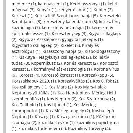
medence (1)
,
katonaszent (1)
,
Kedd asszonya (1)
,
kelet
mágusai (3)
,
Kenyér (1)
,
kenyér és bor (1)
,
Kepler (2)
,
Kereszt (1)
,
Keresztelő Szent János napja (5)
,
Keresztelő
Szent János, (3)
,
keresztény kalendárium (5)
,
keresztény
kozmológia (7)
,
keresztény névmágia (1)
,
keresztény
spirituális esszé (1)
,
Kereszténység (3)
,
Kígyó csillagkép,
(2)
,
Kígyó, az Aszklépioszi gyógyítás jelképe, (1)
,
Kígyótartó csillagkép (2)
,
Kikelet (5)
,
Király és
asztrológus (1)
,
Kisasszony napja (2)
,
Kisboldogasszony
(1)
,
Kiskutya - Nagykutya csillagképek (2)
,
kollektív
tudat, (3)
,
Kopernikusz (2)
,
Kör és kereszt (2)
,
Kör osztó
kereszt (3)
,
kormányváltás-asztrológia (1)
,
Korona vírus
(6)
,
Köröszt (4)
,
Körosztó kereszt (1)
,
Korszakkapu (5)
,
Korszakkapu- 2020, (1)
,
Korszakváltás (3)
,
Kos 0. fok (2)
,
Kos csillagjegy (1)
,
Kos Mars (2)
,
Kos Mars-Halak
Neptun együttállás (1)
,
Kos Nap-Jupiter- Mérleg Hold
szembenállás (1)
,
Kos Neptun (2)
,
Kos Szaturnusz (2)
,
Kos Telihold (1)
,
Kos Újhold (1)
,
Kos-Mérleg
kamrapontok (1)
,
Kos-Mérleg tengely (2)
,
Kosba lépő
Neptun (1)
,
Kőszeg (1)
,
Kőszeg ostroma (1)
,
Középkori
szómágia (2)
,
kozmikus évkör (1)
,
kozmikus papírforma
(1)
,
kozmikus történelem (2)
,
Kozmikus Törvény (4)
,