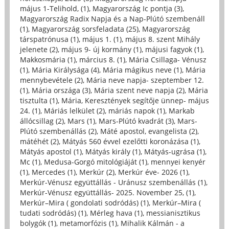
május 1-Telihold, (1)
,
Magyarország Ic pontja (3)
,
Magyarország Radix Napja és a Nap-Plútó szembenáll
(1)
,
Magyarország sorsfeladata (25)
,
Magyarország
társpatrónusa (1)
,
május 1. (1)
,
május 8. szent Mihály
jelenete (2)
,
május 9- új kormány (1)
,
májusi fagyok (1)
,
Makkosmária (1)
,
március 8. (1)
,
Mária Csillaga- Vénusz
(1)
,
Mária Királysága (4)
,
Mária mágikus neve (1)
,
Mária
mennybevétele (2)
,
Mária neve napja- szeptember 12.
(1)
,
Mária országa (3)
,
Mária szent neve napja (2)
,
Mária
tisztulta (1)
,
Mária, Keresztények segítője ünnep- május
24. (1)
,
Máriás lelkület (2)
,
máriás napok (1)
,
Markab
állócsillag (2)
,
Mars (1)
,
Mars-Plútó kvadrát (3)
,
Mars-
Plútó szembenállás (2)
,
Máté apostol, evangelista (2)
,
mátéhét (2)
,
Mátyás 560 évvel ezelőtti koronázása (1)
,
Mátyás apostol (1)
,
Mátyás király (1)
,
Mátyás-ugrása (1)
,
Mc (1)
,
Medusa-Gorgó mitológiáját (1)
,
mennyei kenyér
(1)
,
Mercedes (1)
,
Merkúr (2)
,
Merkúr éve- 2026 (1)
,
Merkúr-Vénusz együttállás - Uránusz szembenállás (1)
,
Merkúr-Vénusz együttállás- 2025. November 25, (1)
,
Merkúr–Mira ( gondolati sodródás) (1)
,
Merkúr–Mira (
tudati sodródás) (1)
,
Mérleg hava (1)
,
messianisztikus
bolygók (1)
,
metamorfózis (1)
,
Mihalik Kálmán - a