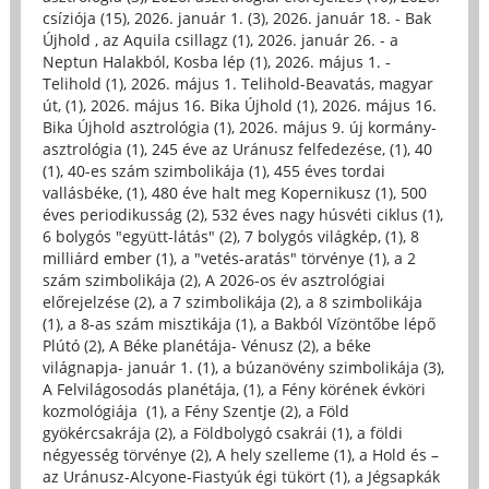
csíziója (15)
,
2026. január 1. (3)
,
2026. január 18. - Bak
Újhold , az Aquila csillagz (1)
,
2026. január 26. - a
Neptun Halakból, Kosba lép (1)
,
2026. május 1. -
Telihold (1)
,
2026. május 1. Telihold-Beavatás, magyar
út, (1)
,
2026. május 16. Bika Újhold (1)
,
2026. május 16.
Bika Újhold asztrológia (1)
,
2026. május 9. új kormány-
asztrológia (1)
,
245 éve az Uránusz felfedezése, (1)
,
40
(1)
,
40-es szám szimbolikája (1)
,
455 éves tordai
vallásbéke, (1)
,
480 éve halt meg Kopernikusz (1)
,
500
éves periodikusság (2)
,
532 éves nagy húsvéti ciklus (1)
,
6 bolygós "együtt-látás" (2)
,
7 bolygós világkép, (1)
,
8
milliárd ember (1)
,
a "vetés-aratás" törvénye (1)
,
a 2
szám szimbolikája (2)
,
A 2026-os év asztrológiai
előrejelzése (2)
,
a 7 szimbolikája (2)
,
a 8 szimbolikája
(1)
,
a 8-as szám misztikája (1)
,
a Bakból Vízöntőbe lépő
Plútó (2)
,
A Béke planétája- Vénusz (2)
,
a béke
világnapja- január 1. (1)
,
a búzanövény szimbolikája (3)
,
A Felvilágosodás planétája, (1)
,
a Fény körének évköri
kozmológiája (1)
,
a Fény Szentje (2)
,
a Föld
gyökércsakrája (2)
,
a Földbolygó csakrái (1)
,
a földi
négyesség törvénye (2)
,
A hely szelleme (1)
,
a Hold és –
az Uránusz-Alcyone-Fiastyúk égi tükört (1)
,
a Jégsapkák