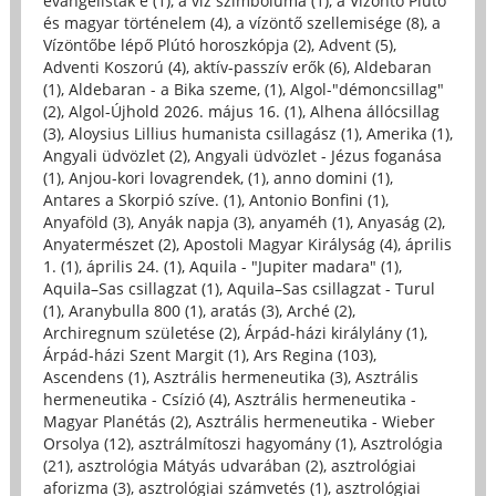
evangélisták é (1)
,
a víz szimbóluma (1)
,
a Vízöntő Plútó
és magyar történelem (4)
,
a vízöntő szellemisége (8)
,
a
Vízöntőbe lépő Plútó horoszkópja (2)
,
Advent (5)
,
Adventi Koszorú (4)
,
aktív-passzív erők (6)
,
Aldebaran
(1)
,
Aldebaran - a Bika szeme, (1)
,
Algol-"démoncsillag"
(2)
,
Algol-Újhold 2026. május 16. (1)
,
Alhena állócsillag
(3)
,
Aloysius Lillius humanista csillagász (1)
,
Amerika (1)
,
Angyali üdvözlet (2)
,
Angyali üdvözlet - Jézus foganása
(1)
,
Anjou-kori lovagrendek, (1)
,
anno domini (1)
,
Antares a Skorpió szíve. (1)
,
Antonio Bonfini (1)
,
Anyaföld (3)
,
Anyák napja (3)
,
anyaméh (1)
,
Anyaság (2)
,
Anyatermészet (2)
,
Apostoli Magyar Királyság (4)
,
április
1. (1)
,
április 24. (1)
,
Aquila - "Jupiter madara" (1)
,
Aquila–Sas csillagzat (1)
,
Aquila–Sas csillagzat - Turul
(1)
,
Aranybulla 800 (1)
,
aratás (3)
,
Arché (2)
,
Archiregnum születése (2)
,
Árpád-házi királylány (1)
,
Árpád-házi Szent Margit (1)
,
Ars Regina (103)
,
Ascendens (1)
,
Asztrális hermeneutika (3)
,
Asztrális
hermeneutika - Csízió (4)
,
Asztrális hermeneutika -
Magyar Planétás (2)
,
Asztrális hermeneutika - Wieber
Orsolya (12)
,
asztrálmítoszi hagyomány (1)
,
Asztrológia
(21)
,
asztrológia Mátyás udvarában (2)
,
asztrológiai
aforizma (3)
,
asztrológiai számvetés (1)
,
asztrológiai