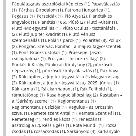
Pápalátogatás asztrológiai képletes (1)
,
Pápaválasztás
(1)
,
Párthus Birodalom (1)
,
Patrona Hungariea (1)
,
Pegazus (1)
,
Perseidák (1)
,
Pió Atya (2)
,
Planéták és
angyalok (1)
,
Planétás (186)
,
Plútó (2)
,
Plútó -Altair (1)
,
Plútó -Mc együttállás (1)
,
Plútó Oculus - tisztánlátás ,
(2)
,
Plútó-Jupiter kvadrát (1)
,
Plútó-Vénusz
szembenállás (1)
,
Poláris párok (1)
,
Polaritás (8)
,
Pollux
(2)
,
Pongrác, Szervác, Bonifác - a májusi fagyosszentek
(1)
,
Pons-Brooks üstökös (1)
,
Praesepe- Jászol
csillaghalmaz (1)
,
Procyon - "hírnök-csillag" (2)
,
Pünkösdi Király, Pünkösdi Királylány (2)
,
pünkösdi
népszokás, (1)
,
pünkösdi-királyválasztás (1)
,
Rák hava
(2)
,
Rák Jupiter, a Jupiter jegyváltása és Magyarország
(2)
,
Rák Jupiter, a Jupiter jegyváltása,- 2025. június (1)
,
Rák karma (1)
,
Rák karmapont (1)
,
Rák Telihold (1)
,
rámutatónap (1)
,
Rasalhague állócsillag (2)
,
Rastaban –
a "Sárkány szeme" (1)
,
Regiomontanus (1)
,
Regiomontanus Csíziója (1)
,
Regulus - az Oroszlán
szíve, (1)
,
Remete szent Antal (1)
,
Remete Szent Pál (1)
,
Remeteség (1)
,
rend és káosz (1)
,
reneszánsz
asztrológia (2)
,
Rész-Egész (1)
,
Rota Mundi, (1)
,
rózsa-
csodák (1)
,
rózsacsodák (1)
,
Sárkányölő (3)
,
Sárkányölő