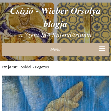
Csízió - Wieber Orsolya
blogja
a Szent Idő Kalendáriuma
Menü
Itt jársz:
Főoldal
»
Pegazus