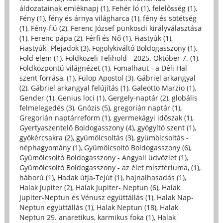
áldozatainak emléknapj (1)
,
Fehér ló (1)
,
felelősség (1)
,
Fény (1)
,
fény és árnya világharca (1)
,
fény és sötétség
(1)
,
Fény-fiú (2)
,
Ferenc József pünkösdi királyválasztása
(1)
,
Ferenc pápa (2)
,
Férfi és Nő (1)
,
Fiastyúk (1)
,
Fiastyúk- Plejadok (3)
,
Fogolykiváltó Boldogasszony (1)
,
Föld elem (1)
,
Földközeli Telihold - 2025. Október 7. (1)
,
Földközpontú világnézet (1)
,
Fomalhaut - a Déli Hal
szent forrása, (1)
,
Fülöp Apostol (3)
,
Gábriel arkangyal
(2)
,
Gábriel arkangyal felújítás (1)
,
Galeotto Marzio (1)
,
Gender (1)
,
Genius loci (1)
,
Gergely-naptár (2)
,
globális
felmelegedés (3)
,
Gnózis (5)
,
gregorián naptár (1)
,
Gregorián naptárreform (1)
,
gyermekágyi időszak (1)
,
Gyertyaszentelő Boldogasszony (4)
,
gyógyító szent (1)
,
gyökércsakra (2)
,
gyümölcsoltás (3)
,
gyümölcsoltás -
néphagyomány (1)
,
Gyümölcsoltó Boldogasszony (6)
,
Gyümölcsoltó Boldogasszony - Angyali üdvözlet (1)
,
Gyümölcsoltó Boldogasszony - az élet misztériuma, (1)
,
háború (1)
,
Hadak útja-Tejút (1)
,
hajnalhasadás (1)
,
Halak Jupiter (2)
,
Halak Jupiter- Neptun (6)
,
Halak
Jupiter-Neptun és Vénusz együttállás (1)
,
Halak Nap-
Neptun együttállás (1)
,
Halak Neptun (18)
,
Halak
Neptun 29. anaretikus, karmikus foka (1)
,
Halak