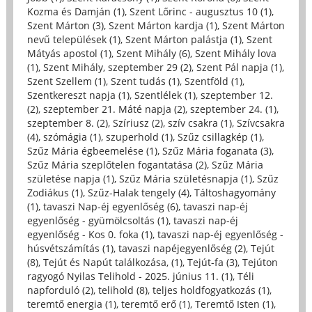
Kozma és Damján (1)
,
Szent Lőrinc - augusztus 10 (1)
,
Szent Márton (3)
,
Szent Márton kardja (1)
,
Szent Márton
nevű települések (1)
,
Szent Márton palástja (1)
,
Szent
Mátyás apostol (1)
,
Szent Mihály (6)
,
Szent Mihály lova
(1)
,
Szent Mihály, szeptember 29 (2)
,
Szent Pál napja (1)
,
Szent Szellem (1)
,
Szent tudás (1)
,
Szentföld (1)
,
Szentkereszt napja (1)
,
Szentlélek (1)
,
szeptember 12.
(2)
,
szeptember 21. Máté napja (2)
,
szeptember 24. (1)
,
szeptember 8. (2)
,
Szíriusz (2)
,
szív csakra (1)
,
Szívcsakra
(4)
,
szómágia (1)
,
szuperhold (1)
,
Szűz csillagkép (1)
,
Szűz Mária égbeemelése (1)
,
Szűz Mária foganata (3)
,
Szűz Mária szeplőtelen fogantatása (2)
,
Szűz Mária
születése napja (1)
,
Szűz Mária születésnapja (1)
,
Szűz
Zodiákus (1)
,
Szűz-Halak tengely (4)
,
Táltoshagyomány
(1)
,
tavaszi Nap-éj egyenlőség (6)
,
tavaszi nap-éj
egyenlőség - gyümölcsoltás (1)
,
tavaszi nap-éj
egyenlőség - Kos 0. foka (1)
,
tavaszi nap-éj egyenlőség -
húsvétszámítás (1)
,
tavaszi napéjegyenlőség (2)
,
Tejút
(8)
,
Tejút és Napút találkozása, (1)
,
Tejút-fa (3)
,
Tejúton
ragyogó Nyilas Telihold - 2025. június 11. (1)
,
Téli
napforduló (2)
,
telihold (8)
,
teljes holdfogyatkozás (1)
,
teremtő energia (1)
,
teremtő erő (1)
,
Teremtő Isten (1)
,