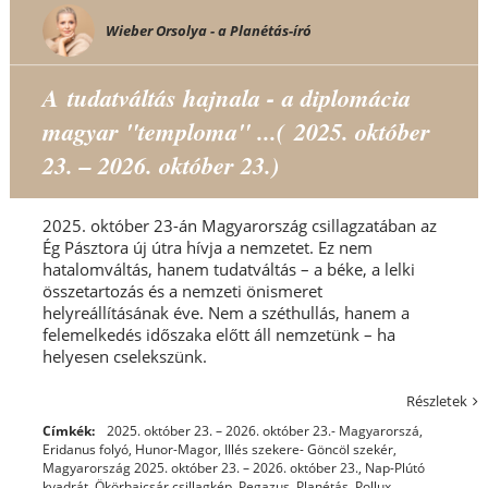
Wieber Orsolya - a Planétás-író
A tudatváltás hajnala - a diplomácia
magyar "temploma" ...( 2025. október
23. – 2026. október 23.)
2025. október 23-án Magyarország csillagzatában az
Ég Pásztora új útra hívja a nemzetet. Ez nem
hatalomváltás, hanem tudatváltás – a béke, a lelki
összetartozás és a nemzeti önismeret
helyreállításának éve. Nem a széthullás, hanem a
felemelkedés időszaka előtt áll nemzetünk – ha
helyesen cselekszünk.
Részletek
Címkék:
2025. október 23. – 2026. október 23.- Magyarorszá
,
Eridanus folyó
,
Hunor-Magor
,
Illés szekere- Göncöl szekér
,
Magyarország 2025. október 23. – 2026. október 23.
,
Nap-Plútó
kvadrát
,
Ökörhajcsár csillagkép
,
Pegazus
,
Planétás
,
Pollux
,