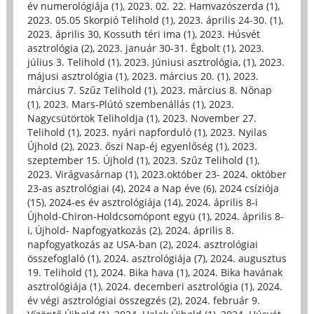
év numerológiája (1)
,
2023. 02. 22. Hamvazószerda (1)
,
2023. 05.05 Skorpió Telihold (1)
,
2023. április 24-30. (1)
,
2023. április 30, Kossuth téri ima (1)
,
2023. Húsvét
asztrológia (2)
,
2023. január 30-31. Égbolt (1)
,
2023.
július 3. Telihold (1)
,
2023. Júniusi asztrológia, (1)
,
2023.
májusi asztrológia (1)
,
2023. március 20. (1)
,
2023.
március 7. Szűz Telihold (1)
,
2023. március 8. Nőnap
(1)
,
2023. Mars-Plútó szembenállás (1)
,
2023.
Nagycsütörtök Teliholdja (1)
,
2023. November 27.
Telihold (1)
,
2023. nyári napforduló (1)
,
2023. Nyilas
Újhold (2)
,
2023. őszi Nap-éj egyenlőség (1)
,
2023.
szeptember 15. Újhold (1)
,
2023. Szűz Telihold (1)
,
2023. Virágvasárnap (1)
,
2023.október 23- 2024. október
23-as asztrológiai (4)
,
2024 a Nap éve (6)
,
2024 csíziója
(15)
,
2024-es év asztrológiája (14)
,
2024. április 8-i
Újhold-Chiron-Holdcsomópont együ (1)
,
2024. április 8-
i, Újhold- Napfogyatkozás (2)
,
2024. április 8.
napfogyatkozás az USA-ban (2)
,
2024. asztrológiai
összefoglaló (1)
,
2024. asztrológiája (7)
,
2024. augusztus
19. Telihold (1)
,
2024. Bika hava (1)
,
2024. Bika havának
asztrológiája (1)
,
2024. decemberi asztrológia (1)
,
2024.
év végi asztrológiai összegzés (2)
,
2024. február 9.