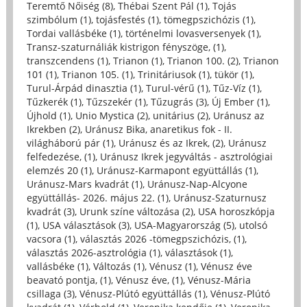
Teremtő Nőiség (8)
,
Thébai Szent Pál (1)
,
Tojás
szimbólum (1)
,
tojásfestés (1)
,
tömegpszichózis (1)
,
Tordai vallásbéke (1)
,
történelmi lovasversenyek (1)
,
Transz-szaturnáliák kistrigon fényszöge, (1)
,
transzcendens (1)
,
Trianon (1)
,
Trianon 100. (2)
,
Trianon
101 (1)
,
Trianon 105. (1)
,
Trinitáriusok (1)
,
tükör (1)
,
Turul-Árpád dinasztia (1)
,
Turul-vérű (1)
,
Tűz-Víz (1)
,
Tűzkerék (1)
,
Tűzszekér (1)
,
Tűzugrás (3)
,
Új Ember (1)
,
Újhold (1)
,
Unio Mystica (2)
,
unitárius (2)
,
Uránusz az
Ikrekben (2)
,
Uránusz Bika, anaretikus fok - II.
világháború pár (1)
,
Uránusz és az Ikrek, (2)
,
Uránusz
felfedezése, (1)
,
Uránusz Ikrek jegyváltás - asztrológiai
elemzés 20 (1)
,
Uránusz-Karmapont együttállás (1)
,
Uránusz-Mars kvadrát (1)
,
Uránusz-Nap-Alcyone
együttállás- 2026. május 22. (1)
,
Uránusz-Szaturnusz
kvadrát (3)
,
Urunk színe változása (2)
,
USA horoszkópja
(1)
,
USA választások (3)
,
USA-Magyarország (5)
,
utolsó
vacsora (1)
,
választás 2026 -tömegpszichózis, (1)
,
választás 2026-asztrológia (1)
,
választások (1)
,
vallásbéke (1)
,
Változás (1)
,
Vénusz (1)
,
Vénusz éve
beavató pontja, (1)
,
Vénusz éve, (1)
,
Vénusz-Mária
csillaga (3)
,
Vénusz-Plútó együttállás (1)
,
Vénusz-Plútó