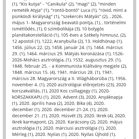
(1)
,
"Kis kutya" - "Canikula" (2)
,
"magi" (2)
,
"minden
remeték Atyja" (1)
,
"rontó-bontó" Luca (1)
,
"rövid, mint a
pünkösdi királyság" (1)
,
"szekercés Mátyás" (2)
,
, 2026.
május 1- Magyarország beavató pontja, (1)
,
, történelmi
ismétlődés, (1)
,
0 szimbolikája (3)
,
10 bolygós
planétakonstelláció (1)
,
105 éves a Székely himnusz, (2)
,
12 apostol (1)
,
1222, Aranybulla (2)
,
13. Holdhónap (1)
,
1456. július 22. (2)
,
1458. január 24. (1)
,
1464. március
29. (1)
,
1464. március 29. Mátyás koronázása (1)
,
1526-
2026-Mohács asztrológia, (1)
,
1532. augusztus 29. (1)
,
1848. február 25. - a Kommunista Kiáltvány megjele (2)
,
1848. március 15. (4)
,
1941. március 28. (1)
,
1941.
március 28. Magyarország a II. Világháborúba (1)
,
1956.
november 4. (1)
,
2020 asztrológiai előrejelzés (23)
,
2020
korszakváltás, (1)
,
2020 Kos csillagjegy (1)
,
2020-
kORSZAKKAPU (1)
,
2020. Advent (3)
,
2020. Anyáknapja
(1)
,
2020. április hava (2)
,
2020. Bika (4)
,
2020.
december (1)
,
2020. december 21-24. (1)
,
2020.
december 21. (1)
,
2020. Húsvét (3)
,
2020. Ikrek (4)
,
2020.
Ikrek karmapont, (2)
,
2020. Karácsony (2)
,
2020. május
asztrológia (1)
,
2020. márciusi asztrológia (1)
,
2020.
Mérleg (1)
,
2020. Nyilas (1)
,
2020. Nyilas Újhold (1)
,