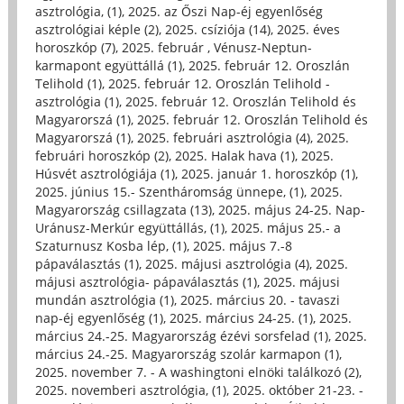
asztrológia, (1)
,
2025. az Őszi Nap-éj egyenlőség
asztrológiai képle (2)
,
2025. csíziója (14)
,
2025. éves
horoszkóp (7)
,
2025. február , Vénusz-Neptun-
karmapont együttállá (1)
,
2025. február 12. Oroszlán
Telihold (1)
,
2025. február 12. Oroszlán Telihold -
asztrológia (1)
,
2025. február 12. Oroszlán Telihold és
Magyarorszá (1)
,
2025. február 12. Oroszlán Telihold és
Magyarorszá (1)
,
2025. februári asztrológia (4)
,
2025.
februári horoszkóp (2)
,
2025. Halak hava (1)
,
2025.
Húsvét asztrológiája (1)
,
2025. január 1. horoszkóp (1)
,
2025. június 15.- Szentháromság ünnepe, (1)
,
2025.
Magyarország csillagzata (13)
,
2025. május 24-25. Nap-
Uránusz-Merkúr együttállás, (1)
,
2025. május 25.- a
Szaturnusz Kosba lép, (1)
,
2025. május 7.-8
pápaválasztás (1)
,
2025. májusi asztrológia (4)
,
2025.
májusi asztrológia- pápaválasztás (1)
,
2025. májusi
mundán asztrológia (1)
,
2025. március 20. - tavaszi
nap-éj egyenlőség (1)
,
2025. március 24-25. (1)
,
2025.
március 24.-25. Magyarország ézévi sorsfelad (1)
,
2025.
március 24.-25. Magyarország szolár karmapon (1)
,
2025. november 7. - A washingtoni elnöki találkozó (2)
,
2025. novemberi asztrológia, (1)
,
2025. október 21-23. -