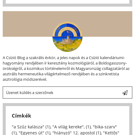
A Csízió Blog a szakrális évkör, a jeles napok és a Csízió kalendáriumi-
hagyomány rendjében ír keresztény kozmológiáról, a Boldogasszony-
örökségről, a kozmikus történelemről és Magyarország csillagzatáról az
asztrális hermeneutika világértelmező rendjében és a szinkretista
asztrológia módszerével.
Üzenet küldés a szerzőnek
Címkék
"a Szűz kalásza" (1)
,
"A világ kereke", (1)
,
"bika-szarv"
(1)
,
"Egyenes út" (1)
,
"hiányzó" 12. apostol (1)
,
"Kettős"