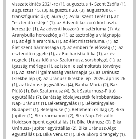
visszatekintés 2021-re (1)
,
augusztus 1- Szent Zsófia (1)
,
augusztus 15. (3)
,
augusztus 20. (3)
,
augusztus 6. -
transzfiguráció (3)
,
aura (1)
,
Avilai szent Teréz (1)
,
az
"esztendő estéje" (1)
,
az Adventi koszorú kört osztó
keresztje, (1)
,
Az adventi koszorú misztériuma (1)
,
Az
Aranybulla horoszkópja (1)
,
az asztrológia világnapja
(1)
,
az égi hierarchia, (1)
,
az élet misztériuma, (1)
,
az
Élet szent hármassága (2)
,
az emberi felelősség (1)
,
az
esztendő reggele (1)
,
az Eucharistia titka (1)
,
az év
reggele (1)
,
az Idő ura- Szaturnusz, sorsbolygó, (1)
,
az
Igazság mérlege (1)
,
az isteni elszámoltatás törvénye
(1)
,
Az isteni irgalmasság vasárnapja (2)
,
az Uránusz
Ikrekbe lép (3)
,
az Uránusz Ikrekbe lép- 2026. április 26.
(1)
,
az Uránusz jegyváltása (4)
,
Babba Mária (2)
,
Bak
Plútó (1)
,
Bak Szaturnusz (4)
,
Bak Szaturnusz-Plútó
együttállás (7)
,
Barátság kőolajvezeték felrobbantása-
Nap-Uránusz (1)
,
Béketárgyalás (1)
,
Béketárgyalás-
Budapest (1)
,
Betelgeuse (1)
,
Betlehemi csillag (2)
,
Bika
Jupiter (1)
,
Bika karmapont (2)
,
Bika Nap-Felszálló
Holdcsomópont együttállás (1)
,
Bika Uránusz (9)
,
Bika
Uránusz- Jupiter együttállás (2)
,
Bika Uránusz-Algol
együttállás (2)
,
Bika Vénusz (1)
,
Bika-Skorpió tengely (1)
,