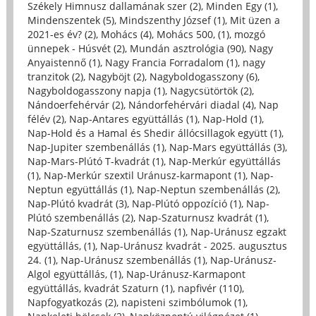
Székely Himnusz dallamának szer (2)
,
Minden Egy (1)
,
Mindenszentek (5)
,
Mindszenthy József (1)
,
Mit üzen a
2021-es év? (2)
,
Mohács (4)
,
Mohács 500, (1)
,
mozgó
ünnepek - Húsvét (2)
,
Mundán asztrológia (90)
,
Nagy
Anyaistennő (1)
,
Nagy Francia Forradalom (1)
,
nagy
tranzitok (2)
,
Nagyböjt (2)
,
Nagyboldogasszony (6)
,
Nagyboldogasszony napja (1)
,
Nagycsütörtök (2)
,
Nándoerfehérvár (2)
,
Nándorfehérvári diadal (4)
,
Nap
félév (2)
,
Nap-Antares együttállás (1)
,
Nap-Hold (1)
,
Nap-Hold és a Hamal és Shedir állócsillagok együtt (1)
,
Nap-Jupiter szembenállás (1)
,
Nap-Mars együttállás (3)
,
Nap-Mars-Plútó T-kvadrát (1)
,
Nap-Merkúr együttállás
(1)
,
Nap-Merkúr szextil Uránusz-karmapont (1)
,
Nap-
Neptun együttállás (1)
,
Nap-Neptun szembenállás (2)
,
Nap-Plútó kvadrát (3)
,
Nap-Plútó oppozíció (1)
,
Nap-
Plútó szembenállás (2)
,
Nap-Szaturnusz kvadrát (1)
,
Nap-Szaturnusz szembenállás (1)
,
Nap-Uránusz egzakt
együttállás, (1)
,
Nap-Uránusz kvadrát - 2025. augusztus
24. (1)
,
Nap-Uránusz szembenállás (1)
,
Nap-Uránusz-
Algol együttállás, (1)
,
Nap-Uránusz-Karmapont
együttállás, kvadrát Szaturn (1)
,
napfivér (110)
,
Napfogyatkozás (2)
,
napisteni szimbólumok (1)
,