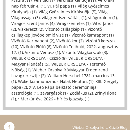
kvadrát (1)
,
Vérhold (1)
,
Veronika kendője (1)
,
Veronika
nap február 4. (1)
,
VI. Pál pápa (1)
,
Világ Győzelmes
Királynéja (1)
,
Világ Győzelmes Királynője (5)
,
Világ
Világossága (3)
,
világrendszerváltás, (1)
,
világuralom (1)
,
Virágos szent János (4)
,
Virágszentelés (1)
,
Vitéz János
(2)
,
Vízkereszt (2)
,
Vízöntő csillagkép (1)
,
Vízöntő
csillagkép jövőbe ömlő vize (1)
,
vízöntő kamrapont (1)
,
Vízöntő Karmapont (2)
,
Vizöntő kor (2)
,
Vízöntő korszak
(10)
,
Vízöntő Plútó (6)
,
Vízöntő Telihold, 2022. augusztus
12. (1)
,
Vízöntő Vénusz (1)
,
Vízöntő Világkorszak (3)
,
WIEBER ORSOLYA - Csízió (8)
,
WIEBER ORSOLYA -
Magyar Planétás (5)
,
WIEBER ORSOLYA - Teremtő
Nőiség (1)
,
Wieber Orsolya író/Magyar Érdemrend
Lovagkeresztje (2)
,
William Herschel 1781. március 13.
(1)
,
Woke-kommunizmus-Halak Neptun, (1)
,
XIII. Gergely
pápa (2)
,
XIV. Leo Pápa beiktató ceremóniája-
asztrológia (1)
,
zavargások (1)
,
Zodiákus (2)
,
Zrínyi Ilona
(1)
,
• Merkúr éve 2026 - hír és igazság (1)
Wieber Orsolya író, a Csízió Blog