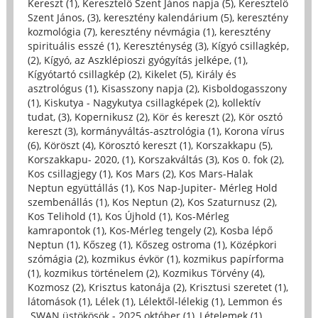
Kereszt (1)
,
Keresztelő Szent János napja (5)
,
Keresztelő
Szent János, (3)
,
keresztény kalendárium (5)
,
keresztény
kozmológia (7)
,
keresztény névmágia (1)
,
keresztény
spirituális esszé (1)
,
Kereszténység (3)
,
Kígyó csillagkép,
(2)
,
Kígyó, az Aszklépioszi gyógyítás jelképe, (1)
,
Kígyótartó csillagkép (2)
,
Kikelet (5)
,
Király és
asztrológus (1)
,
Kisasszony napja (2)
,
Kisboldogasszony
(1)
,
Kiskutya - Nagykutya csillagképek (2)
,
kollektív
tudat, (3)
,
Kopernikusz (2)
,
Kör és kereszt (2)
,
Kör osztó
kereszt (3)
,
kormányváltás-asztrológia (1)
,
Korona vírus
(6)
,
Köröszt (4)
,
Körosztó kereszt (1)
,
Korszakkapu (5)
,
Korszakkapu- 2020, (1)
,
Korszakváltás (3)
,
Kos 0. fok (2)
,
Kos csillagjegy (1)
,
Kos Mars (2)
,
Kos Mars-Halak
Neptun együttállás (1)
,
Kos Nap-Jupiter- Mérleg Hold
szembenállás (1)
,
Kos Neptun (2)
,
Kos Szaturnusz (2)
,
Kos Telihold (1)
,
Kos Újhold (1)
,
Kos-Mérleg
kamrapontok (1)
,
Kos-Mérleg tengely (2)
,
Kosba lépő
Neptun (1)
,
Kőszeg (1)
,
Kőszeg ostroma (1)
,
Középkori
szómágia (2)
,
kozmikus évkör (1)
,
kozmikus papírforma
(1)
,
kozmikus történelem (2)
,
Kozmikus Törvény (4)
,
Kozmosz (2)
,
Krisztus katonája (2)
,
Krisztusi szeretet (1)
,
látomások (1)
,
Lélek (1)
,
Lélektől-lélekig (1)
,
Lemmon és
SWAN üstökösök - 2025 október (1)
,
Lételemek (1)
,