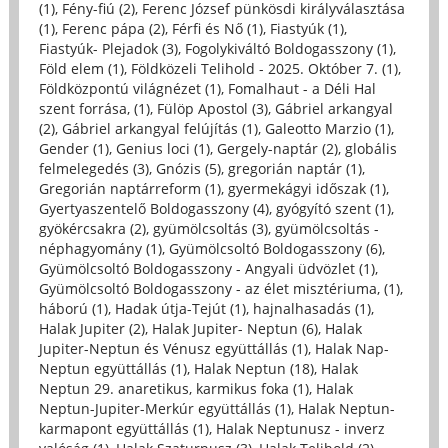
(1)
,
Fény-fiú (2)
,
Ferenc József pünkösdi királyválasztása
(1)
,
Ferenc pápa (2)
,
Férfi és Nő (1)
,
Fiastyúk (1)
,
Fiastyúk- Plejadok (3)
,
Fogolykiváltó Boldogasszony (1)
,
Föld elem (1)
,
Földközeli Telihold - 2025. Október 7. (1)
,
Földközpontú világnézet (1)
,
Fomalhaut - a Déli Hal
szent forrása, (1)
,
Fülöp Apostol (3)
,
Gábriel arkangyal
(2)
,
Gábriel arkangyal felújítás (1)
,
Galeotto Marzio (1)
,
Gender (1)
,
Genius loci (1)
,
Gergely-naptár (2)
,
globális
felmelegedés (3)
,
Gnózis (5)
,
gregorián naptár (1)
,
Gregorián naptárreform (1)
,
gyermekágyi időszak (1)
,
Gyertyaszentelő Boldogasszony (4)
,
gyógyító szent (1)
,
gyökércsakra (2)
,
gyümölcsoltás (3)
,
gyümölcsoltás -
néphagyomány (1)
,
Gyümölcsoltó Boldogasszony (6)
,
Gyümölcsoltó Boldogasszony - Angyali üdvözlet (1)
,
Gyümölcsoltó Boldogasszony - az élet misztériuma, (1)
,
háború (1)
,
Hadak útja-Tejút (1)
,
hajnalhasadás (1)
,
Halak Jupiter (2)
,
Halak Jupiter- Neptun (6)
,
Halak
Jupiter-Neptun és Vénusz együttállás (1)
,
Halak Nap-
Neptun együttállás (1)
,
Halak Neptun (18)
,
Halak
Neptun 29. anaretikus, karmikus foka (1)
,
Halak
Neptun-Jupiter-Merkúr együttállás (1)
,
Halak Neptun-
karmapont együttállás (1)
,
Halak Neptunusz - inverz