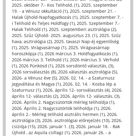
2025. október 7.- Kos Telihold, (1)
,
2025. szeptember
19. - a Vénusz okkultáció (1)
,
2025. szeptember 21. -
Halak Újhold-Napfogyatkozás (1)
,
2025. szeptember 7. -
i Telihold és Teljes Holdfogy (1)
,
2025. Szeptember 7.-
Halak Telihold (1)
,
2025. szeptemberi asztrológia (2)
,
2025. Szűz Újhold- 2025. augusztus 23. (1)
,
2025. Szűz
hava, asztrológia (2)
,
2025. tavaszi Nap-éj egyenlőség
(1)
,
2025. Virágvasárnap (1)
,
2025. Virágvasárnap
horoszkópja (1)
,
2026 március 3. Holdfogyatkozás (1)
,
2026 március 3. Telihold (1)
,
2026 március 3. Vérhold
(1)
,
2026 Pünkösd (1)
,
2026 sorsdöntő választás, (3)
,
2026 sorsválasztás (8)
,
2026 választás asztrológia (5)
,
2026- a Vénusz éve (5)
,
2026. 02. 14. - a Szaturnusz
jegyváltása és Magya (1)
,
2026. 02. 14. - Kosba lép a
Szaturnusz (1)
,
2026. április 12- sorsválasztás (4)
,
2026.
április 12- választás (2)
,
2026. április 12- választás, (3)
,
2026. Április 2. Nagycsütörtök mérleg teliholdja (1)
,
2026. Április 2. Nagycsütörtök teliholdja (1)
,
2026.
április 2.- Mérleg telihold asztrális hermen (1)
,
2026.
asztrológia (3)
,
2026. asztrológiai előrejelzés (10)
,
2026.
csíziója (15)
,
2026. január 1. (3)
,
2026. január 18. - Bak
Újhold , az Aquila csillagz (1)
,
2026. január 26. - a