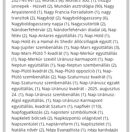
2021-es év? (2)
,
Mohács (4)
,
Mohács 500, (1)
,
mozgó
ünnepek - Húsvét (2)
,
Mundán asztrológia (90)
,
Nagy
Anyaistennő (1)
,
Nagy Francia Forradalom (1)
,
nagy
tranzitok (2)
,
Nagyböjt (2)
,
Nagyboldogasszony (6)
,
Nagyboldogasszony napja (1)
,
Nagycsütörtök (2)
,
Nándoerfehérvár (2)
,
Nándorfehérvári diadal (4)
,
Nap
félév (2)
,
Nap-Antares együttállás (1)
,
Nap-Hold (1)
,
Nap-Hold és a Hamal és Shedir állócsillagok együtt (1)
,
Nap-Jupiter szembenállás (1)
,
Nap-Mars együttállás (3)
,
Nap-Mars-Plútó T-kvadrát (1)
,
Nap-Merkúr együttállás
(1)
,
Nap-Merkúr szextil Uránusz-karmapont (1)
,
Nap-
Neptun együttállás (1)
,
Nap-Neptun szembenállás (2)
,
Nap-Plútó kvadrát (3)
,
Nap-Plútó oppozíció (1)
,
Nap-
Plútó szembenállás (2)
,
Nap-Szaturnusz kvadrát (1)
,
Nap-Szaturnusz szembenállás (1)
,
Nap-Uránusz egzakt
együttállás, (1)
,
Nap-Uránusz kvadrát - 2025. augusztus
24. (1)
,
Nap-Uránusz szembenállás (1)
,
Nap-Uránusz-
Algol együttállás, (1)
,
Nap-Uránusz-Karmapont
együttállás, kvadrát Szaturn (1)
,
napfivér (110)
,
Napfogyatkozás (2)
,
napisteni szimbólumok (1)
,
Napkeleti bölcsek (2)
,
Napközpontú világnézet (1)
,
Napszentület (1)
,
naptárreform (1)
,
Naptisztelet (1)
,
Natália nővér (2)
,
Négy Evangélista (1)
,
négy kardvágás