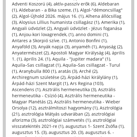
Adventi Koszorú (4)
,
aktív-passzív erők (6)
,
Aldebaran
(1)
,
Aldebaran - a Bika szeme, (1)
,
Algol-"démoncsillag"
(2)
,
Algol-Újhold 2026. május 16. (1)
,
Alhena állócsillag
(3)
,
Aloysius Lillius humanista csillagász (1)
,
Amerika (1)
,
Angyali üdvözlet (2)
,
Angyali üdvözlet - Jézus foganása
(1)
,
Anjou-kori lovagrendek, (1)
,
anno domini (1)
,
Antares a Skorpió szíve. (1)
,
Antonio Bonfini (1)
,
Anyaföld (3)
,
Anyák napja (3)
,
anyaméh (1)
,
Anyaság (2)
,
Anyatermészet (2)
,
Apostoli Magyar Királyság (4)
,
április
1. (1)
,
április 24. (1)
,
Aquila - "Jupiter madara" (1)
,
Aquila–Sas csillagzat (1)
,
Aquila–Sas csillagzat - Turul
(1)
,
Aranybulla 800 (1)
,
aratás (3)
,
Arché (2)
,
Archiregnum születése (2)
,
Árpád-házi királylány (1)
,
Árpád-házi Szent Margit (1)
,
Ars Regina (103)
,
Ascendens (1)
,
Asztrális hermeneutika (3)
,
Asztrális
hermeneutika - Csízió (4)
,
Asztrális hermeneutika -
Magyar Planétás (2)
,
Asztrális hermeneutika - Wieber
Orsolya (12)
,
asztrálmítoszi hagyomány (1)
,
Asztrológia
(21)
,
asztrológia Mátyás udvarában (2)
,
asztrológiai
aforizma (3)
,
asztrológiai számvetés (1)
,
asztrológiai
visszatekintés 2021-re (1)
,
augusztus 1- Szent Zsófia (1)
,
augusztus 15. (3)
,
augusztus 20. (3)
,
augusztus 6. -