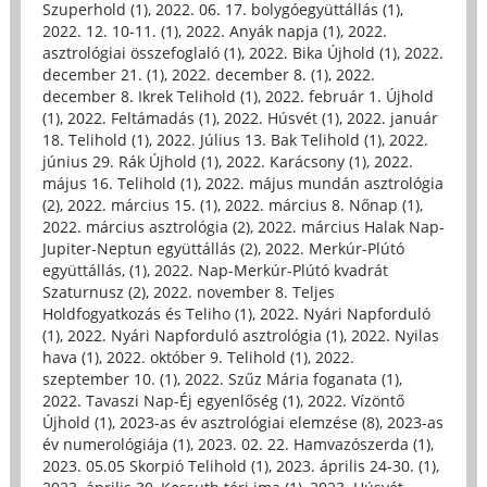
Szuperhold (1)
,
2022. 06. 17. bolygóegyüttállás (1)
,
2022. 12. 10-11. (1)
,
2022. Anyák napja (1)
,
2022.
asztrológiai összefoglaló (1)
,
2022. Bika Újhold (1)
,
2022.
december 21. (1)
,
2022. december 8. (1)
,
2022.
december 8. Ikrek Telihold (1)
,
2022. február 1. Újhold
(1)
,
2022. Feltámadás (1)
,
2022. Húsvét (1)
,
2022. január
18. Telihold (1)
,
2022. Július 13. Bak Telihold (1)
,
2022.
június 29. Rák Újhold (1)
,
2022. Karácsony (1)
,
2022.
május 16. Telihold (1)
,
2022. május mundán asztrológia
(2)
,
2022. március 15. (1)
,
2022. március 8. Nőnap (1)
,
2022. március asztrológia (2)
,
2022. március Halak Nap-
Jupiter-Neptun együttállás (2)
,
2022. Merkúr-Plútó
együttállás, (1)
,
2022. Nap-Merkúr-Plútó kvadrát
Szaturnusz (2)
,
2022. november 8. Teljes
Holdfogyatkozás és Teliho (1)
,
2022. Nyári Napforduló
(1)
,
2022. Nyári Napforduló asztrológia (1)
,
2022. Nyilas
hava (1)
,
2022. október 9. Telihold (1)
,
2022.
szeptember 10. (1)
,
2022. Szűz Mária foganata (1)
,
2022. Tavaszi Nap-Éj egyenlőség (1)
,
2022. Vízöntő
Újhold (1)
,
2023-as év asztrológiai elemzése (8)
,
2023-as
év numerológiája (1)
,
2023. 02. 22. Hamvazószerda (1)
,
2023. 05.05 Skorpió Telihold (1)
,
2023. április 24-30. (1)
,