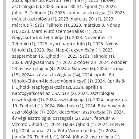
2023. április 30, Kossuth téri ima (1)
,
2023. Húsvét
asztrológia (2)
,
2023. január 30-31. Égbolt (1)
,
2023.
július 3. Telihold (1)
,
2023. Júniusi asztrológia, (1)
,
2023.
májusi asztrológia (1)
,
2023. március 20. (1)
,
2023.
március 7. Szűz Telihold (1)
,
2023. március 8. Nőnap
(1)
,
2023. Mars-Plútó szembenállás (1)
,
2023.
Nagycsütörtök Teliholdja (1)
,
2023. November 27.
Telihold (1)
,
2023. nyári napforduló (1)
,
2023. Nyilas
Újhold (2)
,
2023. őszi Nap-éj egyenlőség (1)
,
2023.
szeptember 15. Újhold (1)
,
2023. Szűz Telihold (1)
,
2023. Virágvasárnap (1)
,
2023.október 23- 2024. október
23-as asztrológiai (4)
,
2024 a Nap éve (6)
,
2024 csíziója
(15)
,
2024-es év asztrológiája (14)
,
2024. április 8-i
Újhold-Chiron-Holdcsomópont együ (1)
,
2024. április 8-
i, Újhold- Napfogyatkozás (2)
,
2024. április 8.
napfogyatkozás az USA-ban (2)
,
2024. asztrológiai
összefoglaló (1)
,
2024. asztrológiája (7)
,
2024. augusztus
19. Telihold (1)
,
2024. Bika hava (1)
,
2024. Bika havának
asztrológiája (1)
,
2024. decemberi asztrológia (1)
,
2024.
év végi asztrológiai összegzés (2)
,
2024. február 9.
Vízöntő Újhold (1)
,
2024. Halak Újhold (1)
,
2024. Húsvét
(1)
,
2024. január 21. a Púto Vízöntőbe lép, (1)
,
2024.
január 25. Telihold, (1)
,
2024. Július 2. asztrológia (1)
,