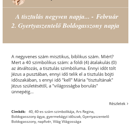
A tisztulás negyven napja... - Február
2. Gyertyaszentelő Boldogasszony napja
A negyvenes szám misztikus, biblikus szám. Miért?
Mert a 40 szimbolikus szám: a földi (4) átalakulás (0)
az átváltozás, a tisztulás szimbóluma. Ennyi időt tölt
Jézus a pusztában, ennyi idő telik el a tisztulás böjti
időszakában, s ennyi idő "kell" Mária "tisztultának"
Jézus születésétől, a "világosságba borulás"
ünnepéig...
Részletek
Címkék:
40
,
40-es szám szimbolikája
,
Ars Regina
,
Boldogasszony ágya
,
gyermekágyi időszak
,
Gyertyaszentelő
Boldogasszony
,
napfivér
,
Világ Világossága