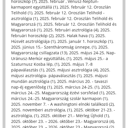
horoszkóp (7)
,
2025. február , Vénusz-Neptun-
karmapont együttállá (1)
,
2025. február 12. Oroszlán
Telihold (1)
,
2025. február 12. Oroszlán Telihold -
asztrológia (1)
,
2025. február 12. Oroszlán Telihold és
Magyarorszá (1)
,
2025. február 12. Oroszlán Telihold és
Magyarorszá (1)
,
2025. februári asztrológia (4)
,
2025.
februári horoszkóp (2)
,
2025. Halak hava (1)
,
2025.
Húsvét asztrológiája (1)
,
2025. január 1. horoszkóp (1)
,
2025. június 15.- Szentháromság ünnepe, (1)
,
2025.
Magyarország csillagzata (13)
,
2025. május 24-25. Nap-
Uránusz-Merkúr együttállás, (1)
,
2025. május 25.- a
Szaturnusz Kosba lép, (1)
,
2025. május 7.-8
pápaválasztás (1)
,
2025. májusi asztrológia (4)
,
2025.
májusi asztrológia- pápaválasztás (1)
,
2025. májusi
mundán asztrológia (1)
,
2025. március 20. - tavaszi
nap-éj egyenlőség (1)
,
2025. március 24-25. (1)
,
2025.
március 24.-25. Magyarország ézévi sorsfelad (1)
,
2025.
március 24.-25. Magyarország szolár karmapon (1)
,
2025. november 7. - A washingtoni elnöki találkozó (2)
,
2025. novemberi asztrológia, (1)
,
2025. október 21-23. -
asztrológia, (1)
,
2025. október 21.- Mérleg Újhold (1)
,
2025. október 23. – 2026. október 23.- Magyarorszá (4)
,
2025. október 23. – 2026. október 23.- Magyarorszá (2)
,