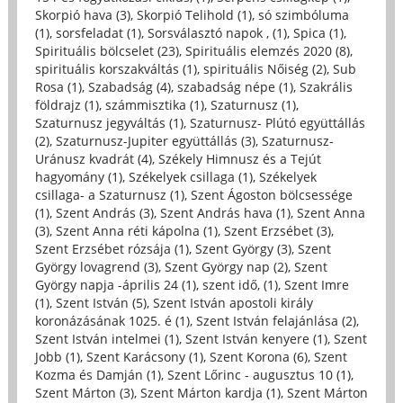
Skorpió hava (3)
,
Skorpió Telihold (1)
,
só szimbóluma
(1)
,
sorsfeladat (1)
,
Sorsválasztó napok , (1)
,
Spica (1)
,
Spirituális bölcselet (23)
,
Spirituális elemzés 2020 (8)
,
spirituális korszakváltás (1)
,
spirituális Nőiség (2)
,
Sub
Rosa (1)
,
Szabadság (4)
,
szabadság népe (1)
,
Szakrális
földrajz (1)
,
számmisztika (1)
,
Szaturnusz (1)
,
Szaturnusz jegyváltás (1)
,
Szaturnusz- Plútó együttállás
(2)
,
Szaturnusz-Jupiter együttállás (3)
,
Szaturnusz-
Uránusz kvadrát (4)
,
Székely Himnusz és a Tejút
hagyomány (1)
,
Székelyek csillaga (1)
,
Székelyek
csillaga- a Szaturnusz (1)
,
Szent Ágoston bölcsessége
(1)
,
Szent András (3)
,
Szent András hava (1)
,
Szent Anna
(3)
,
Szent Anna réti kápolna (1)
,
Szent Erzsébet (3)
,
Szent Erzsébet rózsája (1)
,
Szent György (3)
,
Szent
György lovagrend (3)
,
Szent György nap (2)
,
Szent
György napja -április 24 (1)
,
szent idő, (1)
,
Szent Imre
(1)
,
Szent István (5)
,
Szent István apostoli király
koronázásának 1025. é (1)
,
Szent István felajánlása (2)
,
Szent István intelmei (1)
,
Szent István kenyere (1)
,
Szent
Jobb (1)
,
Szent Karácsony (1)
,
Szent Korona (6)
,
Szent
Kozma és Damján (1)
,
Szent Lőrinc - augusztus 10 (1)
,
Szent Márton (3)
,
Szent Márton kardja (1)
,
Szent Márton