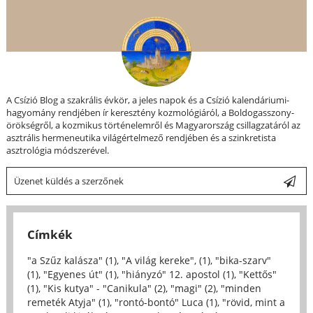
A Csízió Blog a szakrális évkör, a jeles napok és a Csízió kalendáriumi-
hagyomány rendjében ír keresztény kozmológiáról, a Boldogasszony-
örökségről, a kozmikus történelemről és Magyarország csillagzatáról az
asztrális hermeneutika világértelmező rendjében és a szinkretista
asztrológia módszerével.
Üzenet küldés a szerzőnek
Címkék
"a Szűz kalásza" (1)
,
"A világ kereke", (1)
,
"bika-szarv"
(1)
,
"Egyenes út" (1)
,
"hiányzó" 12. apostol (1)
,
"Kettős"
(1)
,
"Kis kutya" - "Canikula" (2)
,
"magi" (2)
,
"minden
remeték Atyja" (1)
,
"rontó-bontó" Luca (1)
,
"rövid, mint a