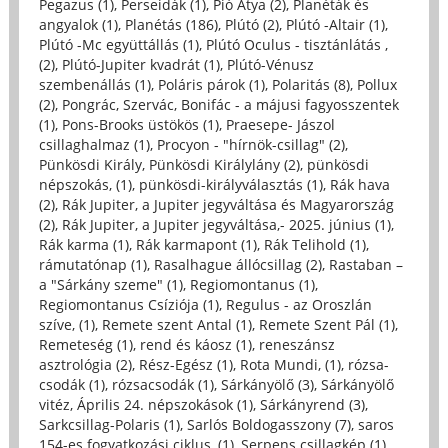
Pegazus (1)
,
Perseidák (1)
,
Pió Atya (2)
,
Planéták és
angyalok (1)
,
Planétás (186)
,
Plútó (2)
,
Plútó -Altair (1)
,
Plútó -Mc együttállás (1)
,
Plútó Oculus - tisztánlátás ,
(2)
,
Plútó-Jupiter kvadrát (1)
,
Plútó-Vénusz
szembenállás (1)
,
Poláris párok (1)
,
Polaritás (8)
,
Pollux
(2)
,
Pongrác, Szervác, Bonifác - a májusi fagyosszentek
(1)
,
Pons-Brooks üstökös (1)
,
Praesepe- Jászol
csillaghalmaz (1)
,
Procyon - "hírnök-csillag" (2)
,
Pünkösdi Király, Pünkösdi Királylány (2)
,
pünkösdi
népszokás, (1)
,
pünkösdi-királyválasztás (1)
,
Rák hava
(2)
,
Rák Jupiter, a Jupiter jegyváltása és Magyarország
(2)
,
Rák Jupiter, a Jupiter jegyváltása,- 2025. június (1)
,
Rák karma (1)
,
Rák karmapont (1)
,
Rák Telihold (1)
,
rámutatónap (1)
,
Rasalhague állócsillag (2)
,
Rastaban –
a "Sárkány szeme" (1)
,
Regiomontanus (1)
,
Regiomontanus Csíziója (1)
,
Regulus - az Oroszlán
szíve, (1)
,
Remete szent Antal (1)
,
Remete Szent Pál (1)
,
Remeteség (1)
,
rend és káosz (1)
,
reneszánsz
asztrológia (2)
,
Rész-Egész (1)
,
Rota Mundi, (1)
,
rózsa-
csodák (1)
,
rózsacsodák (1)
,
Sárkányölő (3)
,
Sárkányölő
vitéz, Április 24. népszokások (1)
,
Sárkányrend (3)
,
Sarkcsillag-Polaris (1)
,
Sarlós Boldogasszony (7)
,
saros
154-es fogyatkozási ciklus, (1)
,
Serpens csillagkép (1)
,