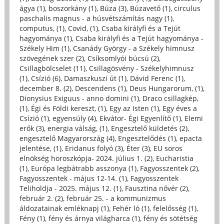
ágya (1)
,
boszorkány (1)
,
Búza (3)
,
Búzavető (1)
,
circulus
paschalis magnus - a húsvétszámítás nagy (1)
,
computus, (1)
,
Covid, (1)
,
Csaba királyfi és a Tejút
hagyománya (1)
,
Csaba királyfi és a Tejút hagyománya -
Székely Him (1)
,
Csanády György - a Székely himnusz
szövegének szer (2)
,
Csíksomlyói búcsú (2)
,
Csillagbölcselet (11)
,
Csillagösvény - Székelyhimnusz
(1)
,
Csízió (6)
,
Damaszkuszi út (1)
,
Dávid Ferenc (1)
,
december 8. (2)
,
Descendens (1)
,
Deus Hungarorum, (1)
,
Dionysius Exiguus - anno domini (1)
,
Draco csillagkép,
(1)
,
Égi és Földi kereszt, (1)
,
Egy az Isten (1)
,
Egy éves a
Csízió (1)
,
egyensúly (4)
,
Ekvátor- Égi Egyenlítő (1)
,
Elemi
erők (3)
,
energia válság, (1)
,
Engesztelő küldetés (2)
,
engesztelő Magyarország (4)
,
Engesztelődés (1)
,
epacta
jelentése, (1)
,
Eridanus folyó (3)
,
Éter (3)
,
EU soros
elnökség horoszkópja- 2024. július 1. (2)
,
Eucharistia
(1)
,
Európa legbátrabb asszonya (1)
,
Fagyosszentek (2)
,
Fagyosszentek - május 12-14. (1)
,
Fagyosszentek
Teliholdja - 2025. május 12. (1)
,
Fausztina nővér (2)
,
február 2. (2)
,
február 25. - a kommunizmus
áldozatainak emléknapj (1)
,
Fehér ló (1)
,
felelősség (1)
,
Fény (1)
,
fény és árnya világharca (1)
,
fény és sötétség