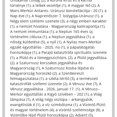
Unukalhai csillag (2)
,
a korona vírus és a karma
törvénye (1)
,
a lelkek vezetője (1)
,
A magyar Nő (2)
,
A
Mars-Merkúr-Antares- Uránusz konstellációja - 20 (1)
,
a
Nap éve (1)
,
A Naprendszer 7. bolygója-Uránusz (1)
,
a
Négy elem szellemi üzenete (3)
,
a négy emberi karakter
(1)
,
a nemzet hivatása - Magyarország kamrapontja (1)
,
A nemzet immunitása (1)
,
a Neptun 165 éves új
történelmi ciklusa (1)
,
a Neptun jegyváltása (1)
,
a
nőiség küldetése (5)
,
a nyíl (1)
,
A Nyilas mars-Merkúr
egzakt együttállás - 2025. no (1)
,
a pápalátogatás
horoszkópja (1)
,
a Parajd katasztrófa spirituális üzenete
(1)
,
a Plútó és a tömegpszichózis, (2)
,
a Plútó jegyváltása
(2)
,
a Szaturnusz korszakos jegyváltása és
Magyarország (1)
,
A Szaturnusz Kosba lépése és
Magyarország horoszkó (2)
,
a Szentkereszt
felmagasztalása (1)
,
a szkíta-térítő (3)
,
a természeti
katasztrófák szellemi üzenete (2)
,
A Vénusz éve (7)
,
A
Vénusz jegyváltása - 2026. január 17. (1)
,
A Vénusz–
Merkúr együttállás a Kígyó szívében – 202 (1)
,
a Világ
lámpása (1)
,
A világ négy oszlopa – arkangyalok,
evangélisták é (1)
,
a víz szimbóluma (1)
,
a Vízöntő Plútó
és magyar történelem (4)
,
a vízöntő szellemisége (8)
,
a
Vízöntőbe lépő Plútó horoszkópja (2)
,
Advent (5)
,