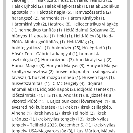
valóság (1)
,
Halak Szaturnusz (3)
,
Halak Telihold (2)
,
Halak Újhold (2)
,
Halak világkorszak (1)
,
Halak Zodiákus
apostola (1)
,
Halottak napja (5)
,
Hamvazószerda (2)
,
harangszó (2)
,
harmonia (1)
,
Három Királyok (1)
,
Háromkirályok (2)
,
Határok, (8)
,
Heliocentrikus világkép
(1)
,
hermetikus tanítás (1)
,
Hétfájdalmú Szűzanya (2)
,
hiányos 11 apostol (1)
,
Hold (1)
,
Hold-félév (3)
,
Hold-
Plútó- Altair együttállás, (1)
,
Hold-Világ (2)
,
holdfogyatkozás (1)
,
holdnővér (25)
,
Hőségriadó (1)
,
Hősök Tere- Gábriel arkangyal (1)
,
humanista
asztrológia (1)
,
Humanizmus (3)
,
hun királyi sarj (2)
,
Hunor-Magor (3)
,
Hunyadi Mátyás (3)
,
Hunyadi Mátyás
királlyá választása (2)
,
húsvét időpontja - csillagászati
tavasz (2)
,
húsvét-mozgó ünnep (1)
,
Húsvéti tojás (1)
,
húsvétszámítás, (1)
,
IC-Mc tengely (4)
,
időjárási
anomáliák (1)
,
időjósló napok (2)
,
időjósló szentek (1)
,
időszámítás, (1)
,
IHS (1)
,
II. András (1)
,
II. József és a
Vízöntő Plútó (1)
,
II. Lajos pünkösdi lóversenyei (1)
,
III.
évezred női küldetése (1)
,
Ikrek (1)
,
Ikrek csillagkép,
Alhena (1)
,
Ikrek hava (2)
,
Ikrek Telihold (2)
,
Ikrek
Uránusz (1)
,
Ikrek-Nyilas tengely (13)
,
Ikrek-Nyilas
tengely - Telihold 2025. December 5. (1)
,
Ikrek-Nyilas
tengely- USA-Magyarország (3)
,
Ilkus Márton, Mátyás