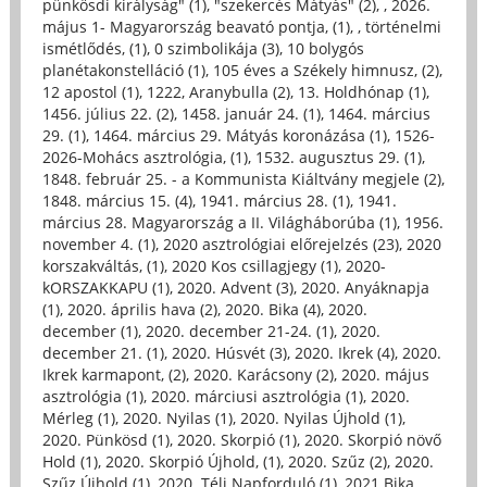
pünkösdi királyság" (1)
,
"szekercés Mátyás" (2)
,
, 2026.
május 1- Magyarország beavató pontja, (1)
,
, történelmi
ismétlődés, (1)
,
0 szimbolikája (3)
,
10 bolygós
planétakonstelláció (1)
,
105 éves a Székely himnusz, (2)
,
12 apostol (1)
,
1222, Aranybulla (2)
,
13. Holdhónap (1)
,
1456. július 22. (2)
,
1458. január 24. (1)
,
1464. március
29. (1)
,
1464. március 29. Mátyás koronázása (1)
,
1526-
2026-Mohács asztrológia, (1)
,
1532. augusztus 29. (1)
,
1848. február 25. - a Kommunista Kiáltvány megjele (2)
,
1848. március 15. (4)
,
1941. március 28. (1)
,
1941.
március 28. Magyarország a II. Világháborúba (1)
,
1956.
november 4. (1)
,
2020 asztrológiai előrejelzés (23)
,
2020
korszakváltás, (1)
,
2020 Kos csillagjegy (1)
,
2020-
kORSZAKKAPU (1)
,
2020. Advent (3)
,
2020. Anyáknapja
(1)
,
2020. április hava (2)
,
2020. Bika (4)
,
2020.
december (1)
,
2020. december 21-24. (1)
,
2020.
december 21. (1)
,
2020. Húsvét (3)
,
2020. Ikrek (4)
,
2020.
Ikrek karmapont, (2)
,
2020. Karácsony (2)
,
2020. május
asztrológia (1)
,
2020. márciusi asztrológia (1)
,
2020.
Mérleg (1)
,
2020. Nyilas (1)
,
2020. Nyilas Újhold (1)
,
2020. Pünkösd (1)
,
2020. Skorpió (1)
,
2020. Skorpió növő
Hold (1)
,
2020. Skorpió Újhold, (1)
,
2020. Szűz (2)
,
2020.
Szűz Újhold (1)
,
2020. Téli Napforduló (1)
,
2021 Bika