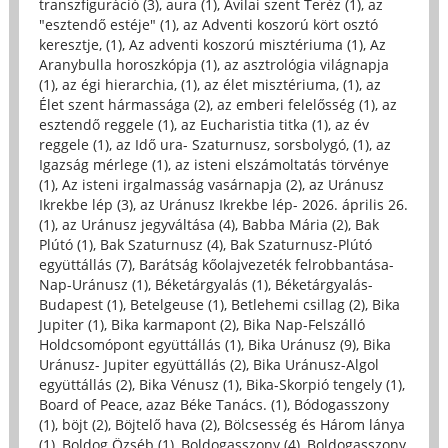
transzfiguráció (3)
,
aura (1)
,
Avilai szent Teréz (1)
,
az
"esztendő estéje" (1)
,
az Adventi koszorú kört osztó
keresztje, (1)
,
Az adventi koszorú misztériuma (1)
,
Az
Aranybulla horoszkópja (1)
,
az asztrológia világnapja
(1)
,
az égi hierarchia, (1)
,
az élet misztériuma, (1)
,
az
Élet szent hármassága (2)
,
az emberi felelősség (1)
,
az
esztendő reggele (1)
,
az Eucharistia titka (1)
,
az év
reggele (1)
,
az Idő ura- Szaturnusz, sorsbolygó, (1)
,
az
Igazság mérlege (1)
,
az isteni elszámoltatás törvénye
(1)
,
Az isteni irgalmasság vasárnapja (2)
,
az Uránusz
Ikrekbe lép (3)
,
az Uránusz Ikrekbe lép- 2026. április 26.
(1)
,
az Uránusz jegyváltása (4)
,
Babba Mária (2)
,
Bak
Plútó (1)
,
Bak Szaturnusz (4)
,
Bak Szaturnusz-Plútó
együttállás (7)
,
Barátság kőolajvezeték felrobbantása-
Nap-Uránusz (1)
,
Béketárgyalás (1)
,
Béketárgyalás-
Budapest (1)
,
Betelgeuse (1)
,
Betlehemi csillag (2)
,
Bika
Jupiter (1)
,
Bika karmapont (2)
,
Bika Nap-Felszálló
Holdcsomópont együttállás (1)
,
Bika Uránusz (9)
,
Bika
Uránusz- Jupiter együttállás (2)
,
Bika Uránusz-Algol
együttállás (2)
,
Bika Vénusz (1)
,
Bika-Skorpió tengely (1)
,
Board of Peace, azaz Béke Tanács. (1)
,
Bódogasszony
(1)
,
böjt (2)
,
Böjtelő hava (2)
,
Bölcsesség és Három lánya
(1)
,
Boldog Özséb (1)
,
Boldogasszony (4)
,
Boldogasszony