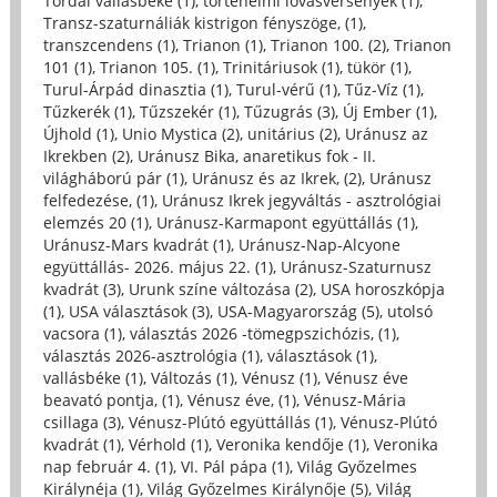
Tordai vallásbéke (1)
,
történelmi lovasversenyek (1)
,
Transz-szaturnáliák kistrigon fényszöge, (1)
,
transzcendens (1)
,
Trianon (1)
,
Trianon 100. (2)
,
Trianon
101 (1)
,
Trianon 105. (1)
,
Trinitáriusok (1)
,
tükör (1)
,
Turul-Árpád dinasztia (1)
,
Turul-vérű (1)
,
Tűz-Víz (1)
,
Tűzkerék (1)
,
Tűzszekér (1)
,
Tűzugrás (3)
,
Új Ember (1)
,
Újhold (1)
,
Unio Mystica (2)
,
unitárius (2)
,
Uránusz az
Ikrekben (2)
,
Uránusz Bika, anaretikus fok - II.
világháború pár (1)
,
Uránusz és az Ikrek, (2)
,
Uránusz
felfedezése, (1)
,
Uránusz Ikrek jegyváltás - asztrológiai
elemzés 20 (1)
,
Uránusz-Karmapont együttállás (1)
,
Uránusz-Mars kvadrát (1)
,
Uránusz-Nap-Alcyone
együttállás- 2026. május 22. (1)
,
Uránusz-Szaturnusz
kvadrát (3)
,
Urunk színe változása (2)
,
USA horoszkópja
(1)
,
USA választások (3)
,
USA-Magyarország (5)
,
utolsó
vacsora (1)
,
választás 2026 -tömegpszichózis, (1)
,
választás 2026-asztrológia (1)
,
választások (1)
,
vallásbéke (1)
,
Változás (1)
,
Vénusz (1)
,
Vénusz éve
beavató pontja, (1)
,
Vénusz éve, (1)
,
Vénusz-Mária
csillaga (3)
,
Vénusz-Plútó együttállás (1)
,
Vénusz-Plútó
kvadrát (1)
,
Vérhold (1)
,
Veronika kendője (1)
,
Veronika
nap február 4. (1)
,
VI. Pál pápa (1)
,
Világ Győzelmes
Királynéja (1)
,
Világ Győzelmes Királynője (5)
,
Világ