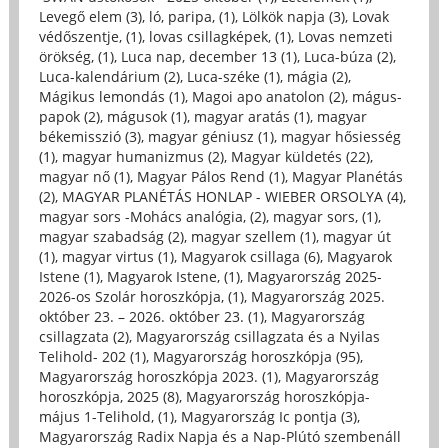
Levegő elem (3)
,
ló, paripa, (1)
,
Lölkök napja (3)
,
Lovak
védőszentje, (1)
,
lovas csillagképek, (1)
,
Lovas nemzeti
örökség, (1)
,
Luca nap, december 13 (1)
,
Luca-búza (2)
,
Luca-kalendárium (2)
,
Luca-széke (1)
,
mágia (2)
,
Mágikus lemondás (1)
,
Magoi apo anatolon (2)
,
mágus-
papok (2)
,
mágusok (1)
,
magyar aratás (1)
,
magyar
békemisszió (3)
,
magyar géniusz (1)
,
magyar hősiesség
(1)
,
magyar humanizmus (2)
,
Magyar küldetés (22)
,
magyar nő (1)
,
Magyar Pálos Rend (1)
,
Magyar Planétás
(2)
,
MAGYAR PLANÉTÁS HONLAP - WIEBER ORSOLYA (4)
,
magyar sors -Mohács analógia, (2)
,
magyar sors, (1)
,
magyar szabadság (2)
,
magyar szellem (1)
,
magyar út
(1)
,
magyar virtus (1)
,
Magyarok csillaga (6)
,
Magyarok
Istene (1)
,
Magyarok Istene, (1)
,
Magyarország 2025-
2026-os Szolár horoszkópja, (1)
,
Magyarország 2025.
október 23. – 2026. október 23. (1)
,
Magyarország
csillagzata (2)
,
Magyarország csillagzata és a Nyilas
Telihold- 202 (1)
,
Magyarország horoszkópja (95)
,
Magyarország horoszkópja 2023. (1)
,
Magyarország
horoszkópja, 2025 (8)
,
Magyarország horoszkópja-
május 1-Telihold, (1)
,
Magyarország Ic pontja (3)
,
Magyarország Radix Napja és a Nap-Plútó szembenáll