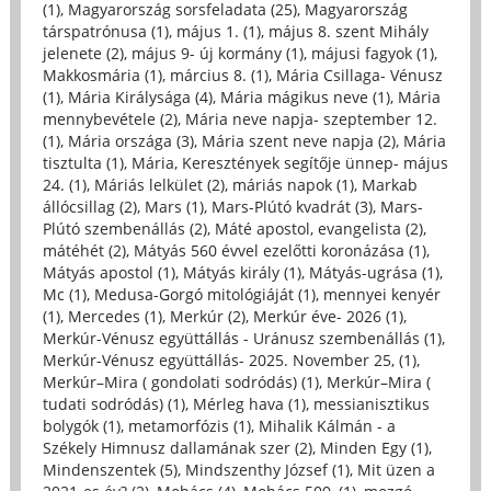
(1)
,
Magyarország sorsfeladata (25)
,
Magyarország
társpatrónusa (1)
,
május 1. (1)
,
május 8. szent Mihály
jelenete (2)
,
május 9- új kormány (1)
,
májusi fagyok (1)
,
Makkosmária (1)
,
március 8. (1)
,
Mária Csillaga- Vénusz
(1)
,
Mária Királysága (4)
,
Mária mágikus neve (1)
,
Mária
mennybevétele (2)
,
Mária neve napja- szeptember 12.
(1)
,
Mária országa (3)
,
Mária szent neve napja (2)
,
Mária
tisztulta (1)
,
Mária, Keresztények segítője ünnep- május
24. (1)
,
Máriás lelkület (2)
,
máriás napok (1)
,
Markab
állócsillag (2)
,
Mars (1)
,
Mars-Plútó kvadrát (3)
,
Mars-
Plútó szembenállás (2)
,
Máté apostol, evangelista (2)
,
mátéhét (2)
,
Mátyás 560 évvel ezelőtti koronázása (1)
,
Mátyás apostol (1)
,
Mátyás király (1)
,
Mátyás-ugrása (1)
,
Mc (1)
,
Medusa-Gorgó mitológiáját (1)
,
mennyei kenyér
(1)
,
Mercedes (1)
,
Merkúr (2)
,
Merkúr éve- 2026 (1)
,
Merkúr-Vénusz együttállás - Uránusz szembenállás (1)
,
Merkúr-Vénusz együttállás- 2025. November 25, (1)
,
Merkúr–Mira ( gondolati sodródás) (1)
,
Merkúr–Mira (
tudati sodródás) (1)
,
Mérleg hava (1)
,
messianisztikus
bolygók (1)
,
metamorfózis (1)
,
Mihalik Kálmán - a
Székely Himnusz dallamának szer (2)
,
Minden Egy (1)
,
Mindenszentek (5)
,
Mindszenthy József (1)
,
Mit üzen a