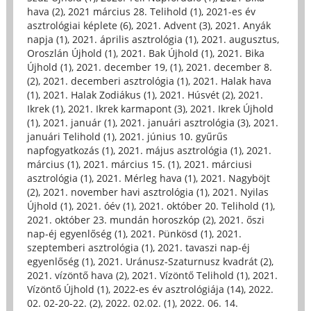
hava (2)
,
2021 március 28. Telihold (1)
,
2021-es év
asztrológiai képlete (6)
,
2021. Advent (3)
,
2021. Anyák
napja (1)
,
2021. április asztrológia (1)
,
2021. augusztus,
Oroszlán Újhold (1)
,
2021. Bak Újhold (1)
,
2021. Bika
Újhold (1)
,
2021. december 19, (1)
,
2021. december 8.
(2)
,
2021. decemberi asztrológia (1)
,
2021. Halak hava
(1)
,
2021. Halak Zodiákus (1)
,
2021. Húsvét (2)
,
2021.
Ikrek (1)
,
2021. Ikrek karmapont (3)
,
2021. Ikrek Újhold
(1)
,
2021. január (1)
,
2021. januári asztrológia (3)
,
2021.
januári Telihold (1)
,
2021. június 10. gyűrűs
napfogyatkozás (1)
,
2021. május asztrológia (1)
,
2021.
március (1)
,
2021. március 15. (1)
,
2021. márciusi
asztrológia (1)
,
2021. Mérleg hava (1)
,
2021. Nagyböjt
(2)
,
2021. november havi asztrológia (1)
,
2021. Nyilas
Újhold (1)
,
2021. óév (1)
,
2021. október 20. Telihold (1)
,
2021. október 23. mundán horoszkóp (2)
,
2021. őszi
nap-éj egyenlőség (1)
,
2021. Pünkösd (1)
,
2021.
szeptemberi asztrológia (1)
,
2021. tavaszi nap-éj
egyenlőség (1)
,
2021. Uránusz-Szaturnusz kvadrát (2)
,
2021. vízöntő hava (2)
,
2021. Vízöntő Telihold (1)
,
2021.
Vízöntő Újhold (1)
,
2022-es év asztrológiája (14)
,
2022.
02. 02-20-22. (2)
,
2022. 02.02. (1)
,
2022. 06. 14.