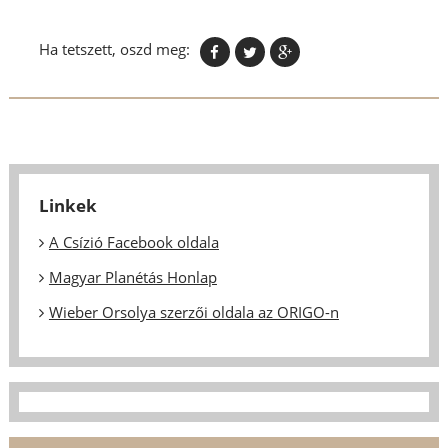
Ha tetszett, oszd meg:
Linkek
A Csízió Facebook oldala
Magyar Planétás Honlap
Wieber Orsolya szerzői oldala az ORIGO-n