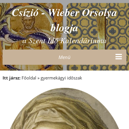
Csízió - Wieber Orsolya
blogja
a Szent Idő Kalendáriuma
Menü
Itt jársz:
Főoldal
»
gyermekágyi időszak