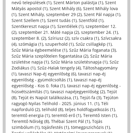
nevű települések (1)
,
Szent Márton palástja (1)
,
Szent
Mátyás apostol (1)
,
Szent Mihály (6)
,
Szent Mihály lova
(1)
,
Szent Mihály, szeptember 29 (2)
,
Szent Pál napja (1)
,
Szent Szellem (1)
,
Szent tudás (1)
,
Szentföld (1)
,
Szentkereszt napja (1)
,
Szentlélek (1)
,
szeptember 12.
(2)
,
szeptember 21. Máté napja (2)
,
szeptember 24. (1)
,
szeptember 8. (2)
,
Szíriusz (2)
,
szív csakra (1)
,
Szívcsakra
(4)
,
szómágia (1)
,
szuperhold (1)
,
Szűz csillagkép (1)
,
Szűz Mária égbeemelése (1)
,
Szűz Mária foganata (3)
,
Szűz Mária szeplőtelen fogantatása (2)
,
Szűz Mária
születése napja (1)
,
Szűz Mária születésnapja (1)
,
Szűz
Zodiákus (1)
,
Szűz-Halak tengely (4)
,
Táltoshagyomány
(1)
,
tavaszi Nap-éj egyenlőség (6)
,
tavaszi nap-éj
egyenlőség - gyümölcsoltás (1)
,
tavaszi nap-éj
egyenlőség - Kos 0. foka (1)
,
tavaszi nap-éj egyenlőség -
húsvétszámítás (1)
,
tavaszi napéjegyenlőség (2)
,
Tejút
(8)
,
Tejút és Napút találkozása, (1)
,
Tejút-fa (3)
,
Tejúton
ragyogó Nyilas Telihold - 2025. június 11. (1)
,
Téli
napforduló (2)
,
telihold (8)
,
teljes holdfogyatkozás (1)
,
teremtő energia (1)
,
teremtő erő (1)
,
Teremtő Isten (1)
,
Teremtő Nőiség (8)
,
Thébai Szent Pál (1)
,
Tojás
szimbólum (1)
,
tojásfestés (1)
,
tömegpszichózis (1)
,