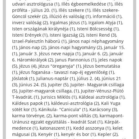
udvari asztrológusa (1)
,
Illés égbeemelkedése (1)
,
Illés
próféta - július 20. (1)
,
Illés szekere (1)
,
Illés szekere-
Göncöl szekér (2)
,
illúzió és valóság (1)
,
információ (1)
,
inverz valóság (2)
,
Irgalmas Jézus (1)
,
Irgalom Atyja (1)
,
Isten országának királynéja (1)
,
Isteni Bölcsesség (1)
,
Isteni Erények (1)
,
Isteni Igazság (2)
,
Isteni Rend (3)
,
Izrael-Palesztín háború (1)
,
János napi néphagyomány
(1)
,
János-nap (2)
,
János-napi hagyomány (2)
,
január 15.
(1)
,
Január 3. Jézus neve napja (1)
,
Január 6. (2)
,
január
6. Háromkirályok (2)
,
Janus Pannonius (1)
,
jeles napok
(5)
,
Jézus (4)
,
Jézus "öreganyja" (1)
,
Jézus bemutatása
(1)
,
Jézus foganása - tavaszi nap-éj egyenlőség (1)
,
Jóslatok (1)
,
Julianus-naptár (1)
,
július 2. (4)
,
június 21
(3)
,
Június 24. (5)
,
Jupiter (5)
,
Jupiter- Magyarok csillaga
(5)
,
Jupiter-magyarok csillaga, (1)
,
Jupiter-Vénusz-Plútó
T-kvadrát, (1)
,
Jurisics Miklós (1)
,
Káldeai asztrológia (1)
,
Káldeus papok (1)
,
káldeusi-asztrológia (2)
,
Kali Yuga
sötét kor (1)
,
Kánikula- "Canicula" (1)
,
Karácsony (3)
,
karma törvénye, (2)
,
karma-pont váltás (3)
,
karmapont-
Uránusz egzakt együttálás - kvadrát Szat (1)
,
Kárpát-
medence (1)
,
katonaszent (1)
,
Kedd asszonya (1)
,
kelet
mágusai (3)
,
Kenyér (1)
,
kenyér és bor (1)
,
Kepler (2)
,