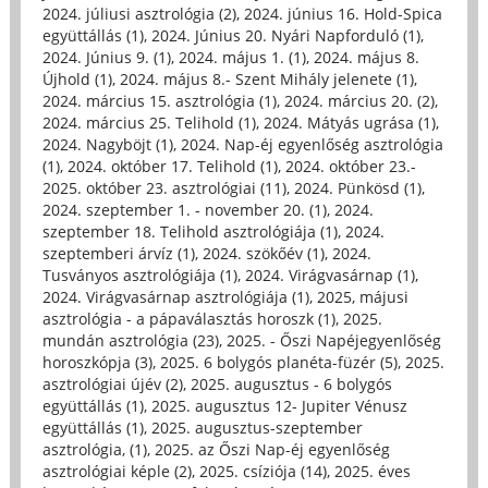
2024. júliusi asztrológia (2)
,
2024. június 16. Hold-Spica
együttállás (1)
,
2024. Június 20. Nyári Napforduló (1)
,
2024. Június 9. (1)
,
2024. május 1. (1)
,
2024. május 8.
Újhold (1)
,
2024. május 8.- Szent Mihály jelenete (1)
,
2024. március 15. asztrológia (1)
,
2024. március 20. (2)
,
2024. március 25. Telihold (1)
,
2024. Mátyás ugrása (1)
,
2024. Nagyböjt (1)
,
2024. Nap-éj egyenlőség asztrológia
(1)
,
2024. október 17. Telihold (1)
,
2024. október 23.-
2025. október 23. asztrológiai (11)
,
2024. Pünkösd (1)
,
2024. szeptember 1. - november 20. (1)
,
2024.
szeptember 18. Telihold asztrológiája (1)
,
2024.
szeptemberi árvíz (1)
,
2024. szökőév (1)
,
2024.
Tusványos asztrológiája (1)
,
2024. Virágvasárnap (1)
,
2024. Virágvasárnap asztrológiája (1)
,
2025, májusi
asztrológia - a pápaválasztás horoszk (1)
,
2025.
mundán asztrológia (23)
,
2025. - Őszi Napéjegyenlőség
horoszkópja (3)
,
2025. 6 bolygós planéta-füzér (5)
,
2025.
asztrológiai újév (2)
,
2025. augusztus - 6 bolygós
együttállás (1)
,
2025. augusztus 12- Jupiter Vénusz
együttállás (1)
,
2025. augusztus-szeptember
asztrológia, (1)
,
2025. az Őszi Nap-éj egyenlőség
asztrológiai képle (2)
,
2025. csíziója (14)
,
2025. éves