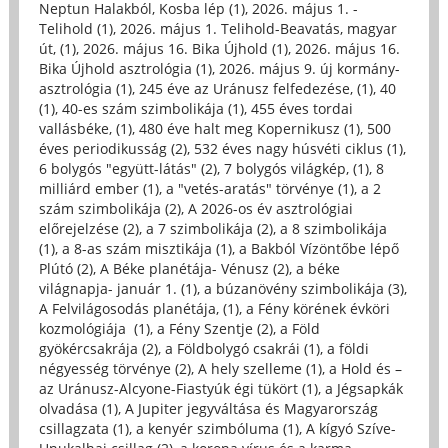
Neptun Halakból, Kosba lép (1)
,
2026. május 1. -
Telihold (1)
,
2026. május 1. Telihold-Beavatás, magyar
út, (1)
,
2026. május 16. Bika Újhold (1)
,
2026. május 16.
Bika Újhold asztrológia (1)
,
2026. május 9. új kormány-
asztrológia (1)
,
245 éve az Uránusz felfedezése, (1)
,
40
(1)
,
40-es szám szimbolikája (1)
,
455 éves tordai
vallásbéke, (1)
,
480 éve halt meg Kopernikusz (1)
,
500
éves periodikusság (2)
,
532 éves nagy húsvéti ciklus (1)
,
6 bolygós "együtt-látás" (2)
,
7 bolygós világkép, (1)
,
8
milliárd ember (1)
,
a "vetés-aratás" törvénye (1)
,
a 2
szám szimbolikája (2)
,
A 2026-os év asztrológiai
előrejelzése (2)
,
a 7 szimbolikája (2)
,
a 8 szimbolikája
(1)
,
a 8-as szám misztikája (1)
,
a Bakból Vízöntőbe lépő
Plútó (2)
,
A Béke planétája- Vénusz (2)
,
a béke
világnapja- január 1. (1)
,
a búzanövény szimbolikája (3)
,
A Felvilágosodás planétája, (1)
,
a Fény körének évköri
kozmológiája (1)
,
a Fény Szentje (2)
,
a Föld
gyökércsakrája (2)
,
a Földbolygó csakrái (1)
,
a földi
négyesség törvénye (2)
,
A hely szelleme (1)
,
a Hold és –
az Uránusz-Alcyone-Fiastyúk égi tükört (1)
,
a Jégsapkák
olvadása (1)
,
A Jupiter jegyváltása és Magyarország
csillagzata (1)
,
a kenyér szimbóluma (1)
,
A kígyó Szíve-