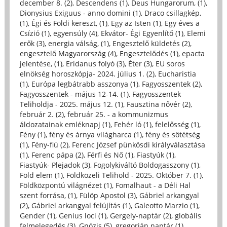
december 8. (2)
,
Descendens (1)
,
Deus Hungarorum, (1)
,
Dionysius Exiguus - anno domini (1)
,
Draco csillagkép,
(1)
,
Égi és Földi kereszt, (1)
,
Egy az Isten (1)
,
Egy éves a
Csízió (1)
,
egyensúly (4)
,
Ekvátor- Égi Egyenlítő (1)
,
Elemi
erők (3)
,
energia válság, (1)
,
Engesztelő küldetés (2)
,
engesztelő Magyarország (4)
,
Engesztelődés (1)
,
epacta
jelentése, (1)
,
Eridanus folyó (3)
,
Éter (3)
,
EU soros
elnökség horoszkópja- 2024. július 1. (2)
,
Eucharistia
(1)
,
Európa legbátrabb asszonya (1)
,
Fagyosszentek (2)
,
Fagyosszentek - május 12-14. (1)
,
Fagyosszentek
Teliholdja - 2025. május 12. (1)
,
Fausztina nővér (2)
,
február 2. (2)
,
február 25. - a kommunizmus
áldozatainak emléknapj (1)
,
Fehér ló (1)
,
felelősség (1)
,
Fény (1)
,
fény és árnya világharca (1)
,
fény és sötétség
(1)
,
Fény-fiú (2)
,
Ferenc József pünkösdi királyválasztása
(1)
,
Ferenc pápa (2)
,
Férfi és Nő (1)
,
Fiastyúk (1)
,
Fiastyúk- Plejadok (3)
,
Fogolykiváltó Boldogasszony (1)
,
Föld elem (1)
,
Földközeli Telihold - 2025. Október 7. (1)
,
Földközpontú világnézet (1)
,
Fomalhaut - a Déli Hal
szent forrása, (1)
,
Fülöp Apostol (3)
,
Gábriel arkangyal
(2)
,
Gábriel arkangyal felújítás (1)
,
Galeotto Marzio (1)
,
Gender (1)
,
Genius loci (1)
,
Gergely-naptár (2)
,
globális
felmelegedés (3)
,
Gnózis (5)
,
gregorián naptár (1)
,