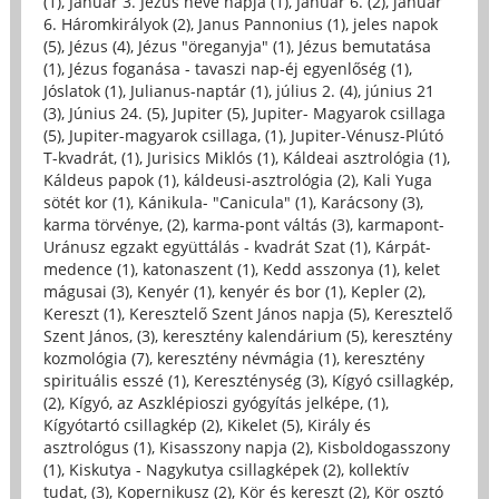
(1)
,
Január 3. Jézus neve napja (1)
,
Január 6. (2)
,
január
6. Háromkirályok (2)
,
Janus Pannonius (1)
,
jeles napok
(5)
,
Jézus (4)
,
Jézus "öreganyja" (1)
,
Jézus bemutatása
(1)
,
Jézus foganása - tavaszi nap-éj egyenlőség (1)
,
Jóslatok (1)
,
Julianus-naptár (1)
,
július 2. (4)
,
június 21
(3)
,
Június 24. (5)
,
Jupiter (5)
,
Jupiter- Magyarok csillaga
(5)
,
Jupiter-magyarok csillaga, (1)
,
Jupiter-Vénusz-Plútó
T-kvadrát, (1)
,
Jurisics Miklós (1)
,
Káldeai asztrológia (1)
,
Káldeus papok (1)
,
káldeusi-asztrológia (2)
,
Kali Yuga
sötét kor (1)
,
Kánikula- "Canicula" (1)
,
Karácsony (3)
,
karma törvénye, (2)
,
karma-pont váltás (3)
,
karmapont-
Uránusz egzakt együttálás - kvadrát Szat (1)
,
Kárpát-
medence (1)
,
katonaszent (1)
,
Kedd asszonya (1)
,
kelet
mágusai (3)
,
Kenyér (1)
,
kenyér és bor (1)
,
Kepler (2)
,
Kereszt (1)
,
Keresztelő Szent János napja (5)
,
Keresztelő
Szent János, (3)
,
keresztény kalendárium (5)
,
keresztény
kozmológia (7)
,
keresztény névmágia (1)
,
keresztény
spirituális esszé (1)
,
Kereszténység (3)
,
Kígyó csillagkép,
(2)
,
Kígyó, az Aszklépioszi gyógyítás jelképe, (1)
,
Kígyótartó csillagkép (2)
,
Kikelet (5)
,
Király és
asztrológus (1)
,
Kisasszony napja (2)
,
Kisboldogasszony
(1)
,
Kiskutya - Nagykutya csillagképek (2)
,
kollektív
tudat, (3)
,
Kopernikusz (2)
,
Kör és kereszt (2)
,
Kör osztó