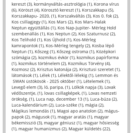
kereszt (3)
,
kormányváltás-asztrológia (1)
,
Korona vírus
(6)
,
Köröszt (4)
,
Körosztó kereszt (1)
,
Korszakkapu (5)
,
Korszakkapu- 2020, (1)
,
Korszakváltás (3)
,
Kos 0. fok (2)
,
Kos csillagjegy (1)
,
Kos Mars (2)
,
Kos Mars-Halak
Neptun együttállás (1)
,
Kos Nap-Jupiter- Mérleg Hold
szembenállás (1)
,
Kos Neptun (2)
,
Kos Szaturnusz (2)
,
Kos Telihold (1)
,
Kos Újhold (1)
,
Kos-Mérleg
kamrapontok (1)
,
Kos-Mérleg tengely (2)
,
Kosba lépő
Neptun (1)
,
Kőszeg (1)
,
Kőszeg ostroma (1)
,
Középkori
szómágia (2)
,
kozmikus évkör (1)
,
kozmikus papírforma
(1)
,
kozmikus történelem (2)
,
Kozmikus Törvény (4)
,
Kozmosz (2)
,
Krisztus katonája (2)
,
Krisztusi szeretet (1)
,
látomások (1)
,
Lélek (1)
,
Lélektől-lélekig (1)
,
Lemmon és
SWAN üstökösök - 2025 október (1)
,
Lételemek (1)
,
Levegő elem (3)
,
ló, paripa, (1)
,
Lölkök napja (3)
,
Lovak
védőszentje, (1)
,
lovas csillagképek, (1)
,
Lovas nemzeti
örökség, (1)
,
Luca nap, december 13 (1)
,
Luca-búza (2)
,
Luca-kalendárium (2)
,
Luca-széke (1)
,
mágia (2)
,
Mágikus lemondás (1)
,
Magoi apo anatolon (2)
,
mágus-
papok (2)
,
mágusok (1)
,
magyar aratás (1)
,
magyar
békemisszió (3)
,
magyar géniusz (1)
,
magyar hősiesség
(1)
,
magyar humanizmus (2)
,
Magyar küldetés (22)
,