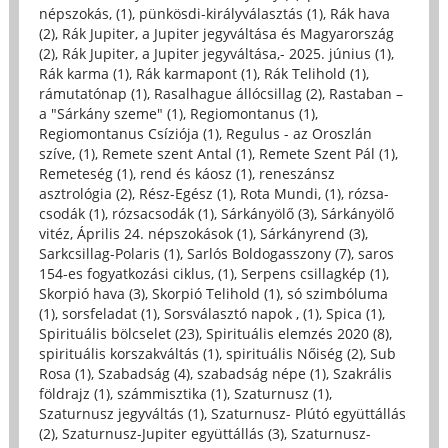
népszokás, (1)
,
pünkösdi-királyválasztás (1)
,
Rák hava
(2)
,
Rák Jupiter, a Jupiter jegyváltása és Magyarország
(2)
,
Rák Jupiter, a Jupiter jegyváltása,- 2025. június (1)
,
Rák karma (1)
,
Rák karmapont (1)
,
Rák Telihold (1)
,
rámutatónap (1)
,
Rasalhague állócsillag (2)
,
Rastaban –
a "Sárkány szeme" (1)
,
Regiomontanus (1)
,
Regiomontanus Csíziója (1)
,
Regulus - az Oroszlán
szíve, (1)
,
Remete szent Antal (1)
,
Remete Szent Pál (1)
,
Remeteség (1)
,
rend és káosz (1)
,
reneszánsz
asztrológia (2)
,
Rész-Egész (1)
,
Rota Mundi, (1)
,
rózsa-
csodák (1)
,
rózsacsodák (1)
,
Sárkányölő (3)
,
Sárkányölő
vitéz, Április 24. népszokások (1)
,
Sárkányrend (3)
,
Sarkcsillag-Polaris (1)
,
Sarlós Boldogasszony (7)
,
saros
154-es fogyatkozási ciklus, (1)
,
Serpens csillagkép (1)
,
Skorpió hava (3)
,
Skorpió Telihold (1)
,
só szimbóluma
(1)
,
sorsfeladat (1)
,
Sorsválasztó napok , (1)
,
Spica (1)
,
Spirituális bölcselet (23)
,
Spirituális elemzés 2020 (8)
,
spirituális korszakváltás (1)
,
spirituális Nőiség (2)
,
Sub
Rosa (1)
,
Szabadság (4)
,
szabadság népe (1)
,
Szakrális
földrajz (1)
,
számmisztika (1)
,
Szaturnusz (1)
,
Szaturnusz jegyváltás (1)
,
Szaturnusz- Plútó együttállás
(2)
,
Szaturnusz-Jupiter együttállás (3)
,
Szaturnusz-