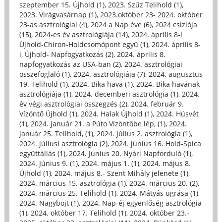
szeptember 15. Újhold (1)
,
2023. Szűz Telihold (1)
,
2023. Virágvasárnap (1)
,
2023.október 23- 2024. október
23-as asztrológiai (4)
,
2024 a Nap éve (6)
,
2024 csíziója
(15)
,
2024-es év asztrológiája (14)
,
2024. április 8-i
Újhold-Chiron-Holdcsomópont együ (1)
,
2024. április 8-
i, Újhold- Napfogyatkozás (2)
,
2024. április 8.
napfogyatkozás az USA-ban (2)
,
2024. asztrológiai
összefoglaló (1)
,
2024. asztrológiája (7)
,
2024. augusztus
19. Telihold (1)
,
2024. Bika hava (1)
,
2024. Bika havának
asztrológiája (1)
,
2024. decemberi asztrológia (1)
,
2024.
év végi asztrológiai összegzés (2)
,
2024. február 9.
Vízöntő Újhold (1)
,
2024. Halak Újhold (1)
,
2024. Húsvét
(1)
,
2024. január 21. a Púto Vízöntőbe lép, (1)
,
2024.
január 25. Telihold, (1)
,
2024. Július 2. asztrológia (1)
,
2024. júliusi asztrológia (2)
,
2024. június 16. Hold-Spica
együttállás (1)
,
2024. Június 20. Nyári Napforduló (1)
,
2024. Június 9. (1)
,
2024. május 1. (1)
,
2024. május 8.
Újhold (1)
,
2024. május 8.- Szent Mihály jelenete (1)
,
2024. március 15. asztrológia (1)
,
2024. március 20. (2)
,
2024. március 25. Telihold (1)
,
2024. Mátyás ugrása (1)
,
2024. Nagyböjt (1)
,
2024. Nap-éj egyenlőség asztrológia
(1)
,
2024. október 17. Telihold (1)
,
2024. október 23.-