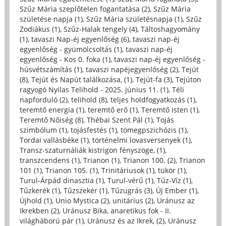
Szűz Mária szeplőtelen fogantatása (2)
,
Szűz Mária
születése napja (1)
,
Szűz Mária születésnapja (1)
,
Szűz
Zodiákus (1)
,
Szűz-Halak tengely (4)
,
Táltoshagyomány
(1)
,
tavaszi Nap-éj egyenlőség (6)
,
tavaszi nap-éj
egyenlőség - gyümölcsoltás (1)
,
tavaszi nap-éj
egyenlőség - Kos 0. foka (1)
,
tavaszi nap-éj egyenlőség -
húsvétszámítás (1)
,
tavaszi napéjegyenlőség (2)
,
Tejút
(8)
,
Tejút és Napút találkozása, (1)
,
Tejút-fa (3)
,
Tejúton
ragyogó Nyilas Telihold - 2025. június 11. (1)
,
Téli
napforduló (2)
,
telihold (8)
,
teljes holdfogyatkozás (1)
,
teremtő energia (1)
,
teremtő erő (1)
,
Teremtő Isten (1)
,
Teremtő Nőiség (8)
,
Thébai Szent Pál (1)
,
Tojás
szimbólum (1)
,
tojásfestés (1)
,
tömegpszichózis (1)
,
Tordai vallásbéke (1)
,
történelmi lovasversenyek (1)
,
Transz-szaturnáliák kistrigon fényszöge, (1)
,
transzcendens (1)
,
Trianon (1)
,
Trianon 100. (2)
,
Trianon
101 (1)
,
Trianon 105. (1)
,
Trinitáriusok (1)
,
tükör (1)
,
Turul-Árpád dinasztia (1)
,
Turul-vérű (1)
,
Tűz-Víz (1)
,
Tűzkerék (1)
,
Tűzszekér (1)
,
Tűzugrás (3)
,
Új Ember (1)
,
Újhold (1)
,
Unio Mystica (2)
,
unitárius (2)
,
Uránusz az
Ikrekben (2)
,
Uránusz Bika, anaretikus fok - II.
világháború pár (1)
,
Uránusz és az Ikrek, (2)
,
Uránusz