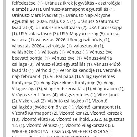
felfedezése, (1)
,
Uránusz Ikrek jegyváltás - asztrológiai
elemzés 20 (1)
,
Uránusz-Karmapont együttállás (1)
,
Uránusz-Mars kvadrát (1)
,
Uránusz-Nap-Alcyone
együttállás- 2026. május 22. (1)
,
Uránusz-Szaturnusz
kvadrát (3)
,
Urunk színe változása (2)
,
USA horoszkópja
(1)
,
USA választások (3)
,
USA-Magyarország (5)
,
utolsó
vacsora (1)
,
választás 2026 -tömegpszichózis, (1)
,
választás 2026-asztrológia (1)
,
választások (1)
,
vallásbéke (1)
,
Változás (1)
,
Vénusz (1)
,
Vénusz éve
beavató pontja, (1)
,
Vénusz éve, (1)
,
Vénusz-Mária
csillaga (3)
,
Vénusz-Plútó együttállás (1)
,
Vénusz-Plútó
kvadrát (1)
,
Vérhold (1)
,
Veronika kendője (1)
,
Veronika
nap február 4. (1)
,
VI. Pál pápa (1)
,
Világ Győzelmes
Királynéja (1)
,
Világ Győzelmes Királynője (5)
,
Világ
Világossága (3)
,
világrendszerváltás, (1)
,
világuralom (1)
,
Virágos szent János (4)
,
Virágszentelés (1)
,
Vitéz János
(2)
,
Vízkereszt (2)
,
Vízöntő csillagkép (1)
,
Vízöntő
csillagkép jövőbe ömlő vize (1)
,
vízöntő kamrapont (1)
,
Vízöntő Karmapont (2)
,
Vizöntő kor (2)
,
Vízöntő korszak
(10)
,
Vízöntő Plútó (6)
,
Vízöntő Telihold, 2022. augusztus
12. (1)
,
Vízöntő Vénusz (1)
,
Vízöntő Világkorszak (3)
,
WIEBER ORSOLYA - Csízió (8)
,
WIEBER ORSOLYA -