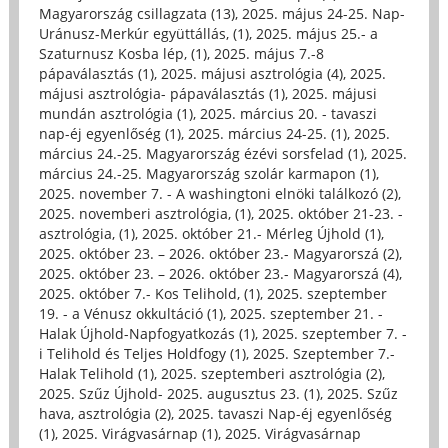
Magyarország csillagzata (13)
,
2025. május 24-25. Nap-
Uránusz-Merkúr együttállás, (1)
,
2025. május 25.- a
Szaturnusz Kosba lép, (1)
,
2025. május 7.-8
pápaválasztás (1)
,
2025. májusi asztrológia (4)
,
2025.
májusi asztrológia- pápaválasztás (1)
,
2025. májusi
mundán asztrológia (1)
,
2025. március 20. - tavaszi
nap-éj egyenlőség (1)
,
2025. március 24-25. (1)
,
2025.
március 24.-25. Magyarország ézévi sorsfelad (1)
,
2025.
március 24.-25. Magyarország szolár karmapon (1)
,
2025. november 7. - A washingtoni elnöki találkozó (2)
,
2025. novemberi asztrológia, (1)
,
2025. október 21-23. -
asztrológia, (1)
,
2025. október 21.- Mérleg Újhold (1)
,
2025. október 23. – 2026. október 23.- Magyarorszá (2)
,
2025. október 23. – 2026. október 23.- Magyarorszá (4)
,
2025. október 7.- Kos Telihold, (1)
,
2025. szeptember
19. - a Vénusz okkultáció (1)
,
2025. szeptember 21. -
Halak Újhold-Napfogyatkozás (1)
,
2025. szeptember 7. -
i Telihold és Teljes Holdfogy (1)
,
2025. Szeptember 7.-
Halak Telihold (1)
,
2025. szeptemberi asztrológia (2)
,
2025. Szűz Újhold- 2025. augusztus 23. (1)
,
2025. Szűz
hava, asztrológia (2)
,
2025. tavaszi Nap-éj egyenlőség
(1)
,
2025. Virágvasárnap (1)
,
2025. Virágvasárnap