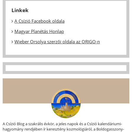
Linkek
A Csízió Facebook oldala
Magyar Planétás Honlap
Wieber Orsolya szerzői oldala az ORIGO-n
A Csízió Blog a szakrális évkör, a jeles napok és a Csízió kalendáriumi-
hagyomány rendjében ír keresztény kozmológiáról, a Boldogasszony-