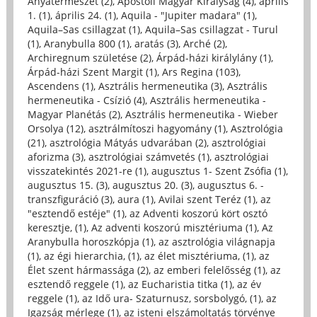
Anyatermészet (2)
,
Apostoli Magyar Királyság (4)
,
április
1. (1)
,
április 24. (1)
,
Aquila - "Jupiter madara" (1)
,
Aquila–Sas csillagzat (1)
,
Aquila–Sas csillagzat - Turul
(1)
,
Aranybulla 800 (1)
,
aratás (3)
,
Arché (2)
,
Archiregnum születése (2)
,
Árpád-házi királylány (1)
,
Árpád-házi Szent Margit (1)
,
Ars Regina (103)
,
Ascendens (1)
,
Asztrális hermeneutika (3)
,
Asztrális
hermeneutika - Csízió (4)
,
Asztrális hermeneutika -
Magyar Planétás (2)
,
Asztrális hermeneutika - Wieber
Orsolya (12)
,
asztrálmítoszi hagyomány (1)
,
Asztrológia
(21)
,
asztrológia Mátyás udvarában (2)
,
asztrológiai
aforizma (3)
,
asztrológiai számvetés (1)
,
asztrológiai
visszatekintés 2021-re (1)
,
augusztus 1- Szent Zsófia (1)
,
augusztus 15. (3)
,
augusztus 20. (3)
,
augusztus 6. -
transzfiguráció (3)
,
aura (1)
,
Avilai szent Teréz (1)
,
az
"esztendő estéje" (1)
,
az Adventi koszorú kört osztó
keresztje, (1)
,
Az adventi koszorú misztériuma (1)
,
Az
Aranybulla horoszkópja (1)
,
az asztrológia világnapja
(1)
,
az égi hierarchia, (1)
,
az élet misztériuma, (1)
,
az
Élet szent hármassága (2)
,
az emberi felelősség (1)
,
az
esztendő reggele (1)
,
az Eucharistia titka (1)
,
az év
reggele (1)
,
az Idő ura- Szaturnusz, sorsbolygó, (1)
,
az
Igazság mérlege (1)
,
az isteni elszámoltatás törvénye