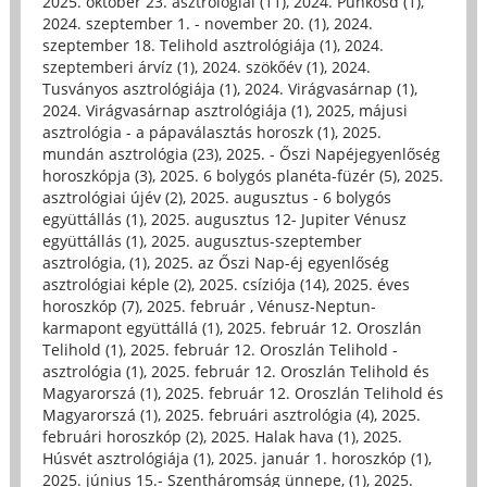
2025. október 23. asztrológiai (11)
,
2024. Pünkösd (1)
,
2024. szeptember 1. - november 20. (1)
,
2024.
szeptember 18. Telihold asztrológiája (1)
,
2024.
szeptemberi árvíz (1)
,
2024. szökőév (1)
,
2024.
Tusványos asztrológiája (1)
,
2024. Virágvasárnap (1)
,
2024. Virágvasárnap asztrológiája (1)
,
2025, májusi
asztrológia - a pápaválasztás horoszk (1)
,
2025.
mundán asztrológia (23)
,
2025. - Őszi Napéjegyenlőség
horoszkópja (3)
,
2025. 6 bolygós planéta-füzér (5)
,
2025.
asztrológiai újév (2)
,
2025. augusztus - 6 bolygós
együttállás (1)
,
2025. augusztus 12- Jupiter Vénusz
együttállás (1)
,
2025. augusztus-szeptember
asztrológia, (1)
,
2025. az Őszi Nap-éj egyenlőség
asztrológiai képle (2)
,
2025. csíziója (14)
,
2025. éves
horoszkóp (7)
,
2025. február , Vénusz-Neptun-
karmapont együttállá (1)
,
2025. február 12. Oroszlán
Telihold (1)
,
2025. február 12. Oroszlán Telihold -
asztrológia (1)
,
2025. február 12. Oroszlán Telihold és
Magyarorszá (1)
,
2025. február 12. Oroszlán Telihold és
Magyarorszá (1)
,
2025. februári asztrológia (4)
,
2025.
februári horoszkóp (2)
,
2025. Halak hava (1)
,
2025.
Húsvét asztrológiája (1)
,
2025. január 1. horoszkóp (1)
,
2025. június 15.- Szentháromság ünnepe, (1)
,
2025.