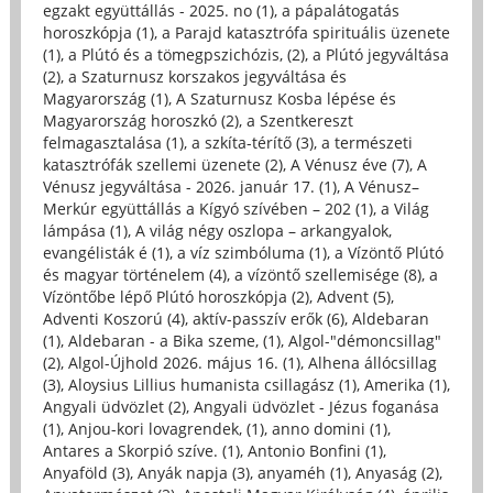
egzakt együttállás - 2025. no (1)
,
a pápalátogatás
horoszkópja (1)
,
a Parajd katasztrófa spirituális üzenete
(1)
,
a Plútó és a tömegpszichózis, (2)
,
a Plútó jegyváltása
(2)
,
a Szaturnusz korszakos jegyváltása és
Magyarország (1)
,
A Szaturnusz Kosba lépése és
Magyarország horoszkó (2)
,
a Szentkereszt
felmagasztalása (1)
,
a szkíta-térítő (3)
,
a természeti
katasztrófák szellemi üzenete (2)
,
A Vénusz éve (7)
,
A
Vénusz jegyváltása - 2026. január 17. (1)
,
A Vénusz–
Merkúr együttállás a Kígyó szívében – 202 (1)
,
a Világ
lámpása (1)
,
A világ négy oszlopa – arkangyalok,
evangélisták é (1)
,
a víz szimbóluma (1)
,
a Vízöntő Plútó
és magyar történelem (4)
,
a vízöntő szellemisége (8)
,
a
Vízöntőbe lépő Plútó horoszkópja (2)
,
Advent (5)
,
Adventi Koszorú (4)
,
aktív-passzív erők (6)
,
Aldebaran
(1)
,
Aldebaran - a Bika szeme, (1)
,
Algol-"démoncsillag"
(2)
,
Algol-Újhold 2026. május 16. (1)
,
Alhena állócsillag
(3)
,
Aloysius Lillius humanista csillagász (1)
,
Amerika (1)
,
Angyali üdvözlet (2)
,
Angyali üdvözlet - Jézus foganása
(1)
,
Anjou-kori lovagrendek, (1)
,
anno domini (1)
,
Antares a Skorpió szíve. (1)
,
Antonio Bonfini (1)
,
Anyaföld (3)
,
Anyák napja (3)
,
anyaméh (1)
,
Anyaság (2)
,