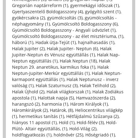
Gregorián naptárreform (1)
,
gyermekágyi időszak (1)
,
Gyertyaszentelő Boldogasszony (4)
,
gyógyító szent (1)
,
gyökércsakra (2)
,
gyümölcsoltás (3)
,
gyümölcsoltás -
néphagyomány (1)
,
Gyümölcsoltó Boldogasszony (6)
,
Gyümölcsoltó Boldogasszony - Angyali üdvözlet (1)
,
Gyümölcsoltó Boldogasszony - az élet misztériuma, (1)
,
háború (1)
,
Hadak útja-Tejút (1)
,
hajnalhasadás (1)
,
Halak Jupiter (2)
,
Halak Jupiter- Neptun (6)
,
Halak
Jupiter-Neptun és Vénusz együttállás (1)
,
Halak Nap-
Neptun együttállás (1)
,
Halak Neptun (18)
,
Halak
Neptun 29. anaretikus, karmikus foka (1)
,
Halak
Neptun-Jupiter-Merkúr együttállás (1)
,
Halak Neptun-
karmapont együttállás (1)
,
Halak Neptunusz - inverz
valóság (1)
,
Halak Szaturnusz (3)
,
Halak Telihold (2)
,
Halak Újhold (2)
,
Halak világkorszak (1)
,
Halak Zodiákus
apostola (1)
,
Halottak napja (5)
,
Hamvazószerda (2)
,
harangszó (2)
,
harmonia (1)
,
Három Királyok (1)
,
Háromkirályok (2)
,
Határok, (8)
,
Heliocentrikus világkép
(1)
,
hermetikus tanítás (1)
,
Hétfájdalmú Szűzanya (2)
,
hiányos 11 apostol (1)
,
Hold (1)
,
Hold-félév (3)
,
Hold-
Plútó- Altair együttállás, (1)
,
Hold-Világ (2)
,
holdfogyatkozás (1)
,
holdnővér (25)
,
Hőségriadó (1)
,