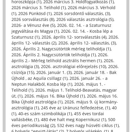
horoszkópja (1)
,
2026 március 3. Holdfogyatkozás (1)
,
2026 március 3. Telihold (1)
,
2026 március 3. Vérhold
(1)
,
2026 Pünkösd (1)
,
2026 sorsdöntő választás, (3)
,
2026 sorsválasztás (8)
,
2026 választás asztrológia (5)
,
2026- a Vénusz éve (5)
,
2026. 02. 14. - a Szaturnusz
jegyváltása és Magya (1)
,
2026. 02. 14. - Kosba lép a
Szaturnusz (1)
,
2026. április 12- sorsválasztás (4)
,
2026.
április 12- választás (2)
,
2026. április 12- választás, (3)
,
2026. Április 2. Nagycsütörtök mérleg teliholdja (1)
,
2026. Április 2. Nagycsütörtök teliholdja (1)
,
2026.
április 2.- Mérleg telihold asztrális hermen (1)
,
2026.
asztrológia (3)
,
2026. asztrológiai előrejelzés (10)
,
2026.
csíziója (15)
,
2026. január 1. (3)
,
2026. január 18. - Bak
Újhold , az Aquila csillagz (1)
,
2026. január 26. - a
Neptun Halakból, Kosba lép (1)
,
2026. május 1. -
Telihold (1)
,
2026. május 1. Telihold-Beavatás, magyar
út, (1)
,
2026. május 16. Bika Újhold (1)
,
2026. május 16.
Bika Újhold asztrológia (1)
,
2026. május 9. új kormány-
asztrológia (1)
,
245 éve az Uránusz felfedezése, (1)
,
40
(1)
,
40-es szám szimbolikája (1)
,
455 éves tordai
vallásbéke, (1)
,
480 éve halt meg Kopernikusz (1)
,
500
éves periodikusság (2)
,
532 éves nagy húsvéti ciklus (1)
,
6 bolygós "együtt-látás" (2)
,
7 bolygós világkép, (1)
,
8