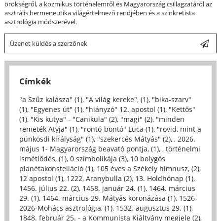
örökségről, a kozmikus történelemről és Magyarország csillagzatáról az
asztrális hermeneutika világértelmező rendjében és a szinkretista
asztrológia módszerével.
Üzenet küldés a szerzőnek
Címkék
"a Szűz kalásza" (1)
,
"A világ kereke", (1)
,
"bika-szarv"
(1)
,
"Egyenes út" (1)
,
"hiányzó" 12. apostol (1)
,
"Kettős"
(1)
,
"Kis kutya" - "Canikula" (2)
,
"magi" (2)
,
"minden
remeték Atyja" (1)
,
"rontó-bontó" Luca (1)
,
"rövid, mint a
pünkösdi királyság" (1)
,
"szekercés Mátyás" (2)
,
, 2026.
május 1- Magyarország beavató pontja, (1)
,
, történelmi
ismétlődés, (1)
,
0 szimbolikája (3)
,
10 bolygós
planétakonstelláció (1)
,
105 éves a Székely himnusz, (2)
,
12 apostol (1)
,
1222, Aranybulla (2)
,
13. Holdhónap (1)
,
1456. július 22. (2)
,
1458. január 24. (1)
,
1464. március
29. (1)
,
1464. március 29. Mátyás koronázása (1)
,
1526-
2026-Mohács asztrológia, (1)
,
1532. augusztus 29. (1)
,
1848. február 25. - a Kommunista Kiáltvány megjele (2)
,