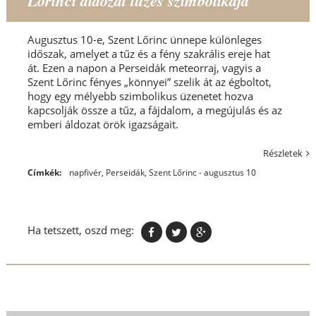
Lőrinci áldozat tüzes szimbolikája
Augusztus 10-e, Szent Lőrinc ünnepe különleges
időszak, amelyet a tűz és a fény szakrális ereje hat
át. Ezen a napon a Perseidák meteorraj, vagyis a
Szent Lőrinc fényes „könnyei” szelik át az égboltot,
hogy egy mélyebb szimbolikus üzenetet hozva
kapcsolják össze a tűz, a fájdalom, a megújulás és az
emberi áldozat örök igazságait.
Részletek
Címkék:
napfivér
,
Perseidák
,
Szent Lőrinc - augusztus 10
Ha tetszett, oszd meg: