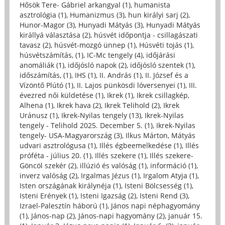
Hősök Tere- Gábriel arkangyal (1)
,
humanista
asztrológia (1)
,
Humanizmus (3)
,
hun királyi sarj (2)
,
Hunor-Magor (3)
,
Hunyadi Mátyás (3)
,
Hunyadi Mátyás
királlyá választása (2)
,
húsvét időpontja - csillagászati
tavasz (2)
,
húsvét-mozgó ünnep (1)
,
Húsvéti tojás (1)
,
húsvétszámítás, (1)
,
IC-Mc tengely (4)
,
időjárási
anomáliák (1)
,
időjósló napok (2)
,
időjósló szentek (1)
,
időszámítás, (1)
,
IHS (1)
,
II. András (1)
,
II. József és a
Vízöntő Plútó (1)
,
II. Lajos pünkösdi lóversenyei (1)
,
III.
évezred női küldetése (1)
,
Ikrek (1)
,
Ikrek csillagkép,
Alhena (1)
,
Ikrek hava (2)
,
Ikrek Telihold (2)
,
Ikrek
Uránusz (1)
,
Ikrek-Nyilas tengely (13)
,
Ikrek-Nyilas
tengely - Telihold 2025. December 5. (1)
,
Ikrek-Nyilas
tengely- USA-Magyarország (3)
,
Ilkus Márton, Mátyás
udvari asztrológusa (1)
,
Illés égbeemelkedése (1)
,
Illés
próféta - július 20. (1)
,
Illés szekere (1)
,
Illés szekere-
Göncöl szekér (2)
,
illúzió és valóság (1)
,
információ (1)
,
inverz valóság (2)
,
Irgalmas Jézus (1)
,
Irgalom Atyja (1)
,
Isten országának királynéja (1)
,
Isteni Bölcsesség (1)
,
Isteni Erények (1)
,
Isteni Igazság (2)
,
Isteni Rend (3)
,
Izrael-Palesztín háború (1)
,
János napi néphagyomány
(1)
,
János-nap (2)
,
János-napi hagyomány (2)
,
január 15.