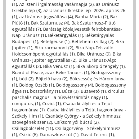
(1)
,
Az isteni irgalmasság vasárnapja (2)
,
az Uránusz
Ikrekbe lép (3)
,
az Uránusz Ikrekbe lép- 2026. április 26.
(1)
,
az Uránusz jegyváltása (4)
,
Babba Mária (2)
,
Bak
Plútó (1)
,
Bak Szaturnusz (4)
,
Bak Szaturnusz-Plútó
együttállás (7)
,
Barátság kőolajvezeték felrobbantása-
Nap-Uránusz (1)
,
Béketárgyalás (1)
,
Béketárgyalás-
Budapest (1)
,
Betelgeuse (1)
,
Betlehemi csillag (2)
,
Bika
Jupiter (1)
,
Bika karmapont (2)
,
Bika Nap-Felszálló
Holdcsomópont együttállás (1)
,
Bika Uránusz (9)
,
Bika
Uránusz- Jupiter együttállás (2)
,
Bika Uránusz-Algol
együttállás (2)
,
Bika Vénusz (1)
,
Bika-Skorpió tengely (1)
,
Board of Peace, azaz Béke Tanács. (1)
,
Bódogasszony
(1)
,
böjt (2)
,
Böjtelő hava (2)
,
Bölcsesség és Három lánya
(1)
,
Boldog Özséb (1)
,
Boldogasszony (4)
,
Boldogasszony
ágya (1)
,
boszorkány (1)
,
Búza (3)
,
Búzavető (1)
,
circulus
paschalis magnus - a húsvétszámítás nagy (1)
,
computus, (1)
,
Covid, (1)
,
Csaba királyfi és a Tejút
hagyománya (1)
,
Csaba királyfi és a Tejút hagyománya -
Székely Him (1)
,
Csanády György - a Székely himnusz
szövegének szer (2)
,
Csíksomlyói búcsú (2)
,
Csillagbölcselet (11)
,
Csillagösvény - Székelyhimnusz
(1)
,
Csízió (6)
,
Damaszkuszi út (1)
,
Dávid Ferenc (1)
,