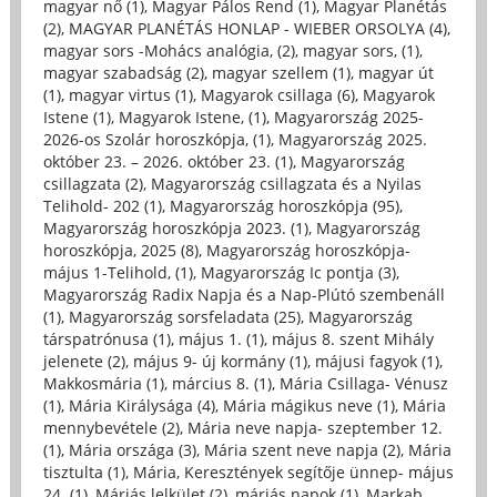
magyar nő (1)
,
Magyar Pálos Rend (1)
,
Magyar Planétás
(2)
,
MAGYAR PLANÉTÁS HONLAP - WIEBER ORSOLYA (4)
,
magyar sors -Mohács analógia, (2)
,
magyar sors, (1)
,
magyar szabadság (2)
,
magyar szellem (1)
,
magyar út
(1)
,
magyar virtus (1)
,
Magyarok csillaga (6)
,
Magyarok
Istene (1)
,
Magyarok Istene, (1)
,
Magyarország 2025-
2026-os Szolár horoszkópja, (1)
,
Magyarország 2025.
október 23. – 2026. október 23. (1)
,
Magyarország
csillagzata (2)
,
Magyarország csillagzata és a Nyilas
Telihold- 202 (1)
,
Magyarország horoszkópja (95)
,
Magyarország horoszkópja 2023. (1)
,
Magyarország
horoszkópja, 2025 (8)
,
Magyarország horoszkópja-
május 1-Telihold, (1)
,
Magyarország Ic pontja (3)
,
Magyarország Radix Napja és a Nap-Plútó szembenáll
(1)
,
Magyarország sorsfeladata (25)
,
Magyarország
társpatrónusa (1)
,
május 1. (1)
,
május 8. szent Mihály
jelenete (2)
,
május 9- új kormány (1)
,
májusi fagyok (1)
,
Makkosmária (1)
,
március 8. (1)
,
Mária Csillaga- Vénusz
(1)
,
Mária Királysága (4)
,
Mária mágikus neve (1)
,
Mária
mennybevétele (2)
,
Mária neve napja- szeptember 12.
(1)
,
Mária országa (3)
,
Mária szent neve napja (2)
,
Mária
tisztulta (1)
,
Mária, Keresztények segítője ünnep- május
24. (1)
,
Máriás lelkület (2)
,
máriás napok (1)
,
Markab