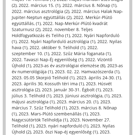
(2)
,
2022. március 15. (1)
,
2022. március 8. Nőnap (1)
,
2022. március asztrológia (2)
,
2022. március Halak Nap-
Jupiter-Neptun együttállás (2)
,
2022. Merkúr-Plútó
együttállás, (1)
,
2022. Nap-Merkúr-Plútó kvadrát
Szaturnusz (2)
,
2022. november 8. Teljes
Holdfogyatkozás és Teliho (1)
,
2022. Nyári Napforduló
(1)
,
2022. Nyári Napforduló asztrológia (1)
,
2022. Nyilas
hava (1)
,
2022. október 9. Telihold (1)
,
2022.
szeptember 10. (1)
,
2022. Szűz Mária foganata (1)
,
2022. Tavaszi Nap-Éj egyenlőség (1)
,
2022. Vízöntő
Újhold (1)
,
2023-as év asztrológiai elemzése (8)
,
2023-as
év numerológiája (1)
,
2023. 02. 22. Hamvazószerda (1)
,
2023. 05.05 Skorpió Telihold (1)
,
2023. április 24-30. (1)
,
2023. április 30, Kossuth téri ima (1)
,
2023. Húsvét
asztrológia (2)
,
2023. január 30-31. Égbolt (1)
,
2023.
július 3. Telihold (1)
,
2023. Júniusi asztrológia, (1)
,
2023.
májusi asztrológia (1)
,
2023. március 20. (1)
,
2023.
március 7. Szűz Telihold (1)
,
2023. március 8. Nőnap
(1)
,
2023. Mars-Plútó szembenállás (1)
,
2023.
Nagycsütörtök Teliholdja (1)
,
2023. November 27.
Telihold (1)
,
2023. nyári napforduló (1)
,
2023. Nyilas
Újhold (2)
,
2023. őszi Nap-éj egyenlőség (1)
,
2023.