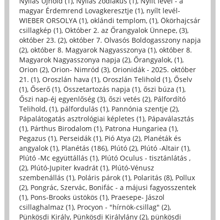
Nyilas Újhold (1)
,
Nyilas zodiákus (1)
,
Nyílt levél - a
magyar Érdemrend Lovagkeresztje (1)
,
nyílt levél-
WIEBER ORSOLYA (1)
,
oklándi templom, (1)
,
Ökörhajcsár
csillagkép (1)
,
Október 2. az Őrangyalok Ünnepe, (3)
,
október 23. (2)
,
október 7. Olvasós Boldogasszony napja
(2)
,
október 8. Magyarok Nagyasszonya (1)
,
október 8.
Magyarok Nagyasszonya napja (2)
,
Őrangyalok, (1)
,
Orion (2)
,
Orion- Nimród (3)
,
Orionidák - 2025. október
21. (1)
,
Oroszlán hava (1)
,
Oroszlán Telihold (1)
,
Őselv
(1)
,
Őserő (1)
,
Összetartozás napja (1)
,
őszi búza (1)
,
Őszi nap-éj egyenlőség (3)
,
őszi vetés (2)
,
Pálfordító
Telihold, (1)
,
pálfordulás (1)
,
Pannónia szentje (2)
,
Pápalátogatás asztrológiai képletes (1)
,
Pápaválasztás
(1)
,
Párthus Birodalom (1)
,
Patrona Hungariea (1)
,
Pegazus (1)
,
Perseidák (1)
,
Pió Atya (2)
,
Planéták és
angyalok (1)
,
Planétás (186)
,
Plútó (2)
,
Plútó -Altair (1)
,
Plútó -Mc együttállás (1)
,
Plútó Oculus - tisztánlátás ,
(2)
,
Plútó-Jupiter kvadrát (1)
,
Plútó-Vénusz
szembenállás (1)
,
Poláris párok (1)
,
Polaritás (8)
,
Pollux
(2)
,
Pongrác, Szervác, Bonifác - a májusi fagyosszentek
(1)
,
Pons-Brooks üstökös (1)
,
Praesepe- Jászol
csillaghalmaz (1)
,
Procyon - "hírnök-csillag" (2)
,
Pünkösdi Király, Pünkösdi Királylány (2)
,
pünkösdi