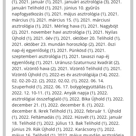
(1)
,
2021. január (1)
,
2021. januári asztrológia (3)
,
2021.
januári Telihold (1)
,
2021. június 10. gyűrűs
napfogyatkozás (1)
,
2021. május asztrológia (1)
,
2021.
március (1)
,
2021. március 15. (1)
,
2021. márciusi
asztrológia (1)
,
2021. Mérleg hava (1)
,
2021. Nagyböjt
(2)
,
2021. november havi asztrológia (1)
,
2021. Nyilas
Újhold (1)
,
2021. óév (1)
,
2021. október 20. Telihold (1)
,
2021. október 23. mundán horoszkóp (2)
,
2021. őszi
nap-éj egyenlőség (1)
,
2021. Pünkösd (1)
,
2021.
szeptemberi asztrológia (1)
,
2021. tavaszi nap-éj
egyenlőség (1)
,
2021. Uránusz-Szaturnusz kvadrát (2)
,
2021. vízöntő hava (2)
,
2021. Vízöntő Telihold (1)
,
2021.
Vízöntő Újhold (1)
,
2022-es év asztrológiája (14)
,
2022.
02. 02-20-22. (2)
,
2022. 02.02. (1)
,
2022. 06. 14.
Szuperhold (1)
,
2022. 06. 17. bolygóegyüttállás (1)
,
2022. 12. 10-11. (1)
,
2022. Anyák napja (1)
,
2022.
asztrológiai összefoglaló (1)
,
2022. Bika Újhold (1)
,
2022.
december 21. (1)
,
2022. december 8. (1)
,
2022.
december 8. Ikrek Telihold (1)
,
2022. február 1. Újhold
(1)
,
2022. Feltámadás (1)
,
2022. Húsvét (1)
,
2022. január
18. Telihold (1)
,
2022. Július 13. Bak Telihold (1)
,
2022.
június 29. Rák Újhold (1)
,
2022. Karácsony (1)
,
2022.
május 16. Telihold (1)
,
2022. május mundán asztrológia