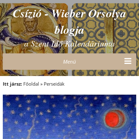
Csízió - Wieber Orsolya
blogja
a Szent Idő Kalendáriuma
Menü
Itt jársz:
Főoldal
»
Perseidák