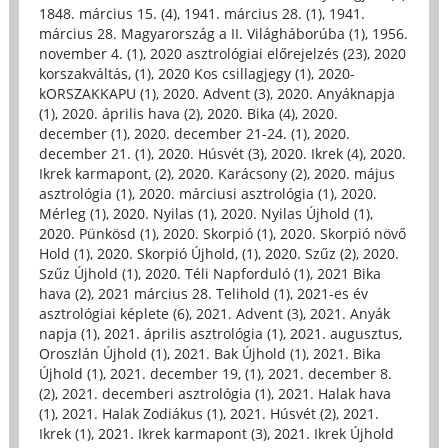
1848. március 15. (4)
,
1941. március 28. (1)
,
1941.
március 28. Magyarország a II. Világháborúba (1)
,
1956.
november 4. (1)
,
2020 asztrológiai előrejelzés (23)
,
2020
korszakváltás, (1)
,
2020 Kos csillagjegy (1)
,
2020-
kORSZAKKAPU (1)
,
2020. Advent (3)
,
2020. Anyáknapja
(1)
,
2020. április hava (2)
,
2020. Bika (4)
,
2020.
december (1)
,
2020. december 21-24. (1)
,
2020.
december 21. (1)
,
2020. Húsvét (3)
,
2020. Ikrek (4)
,
2020.
Ikrek karmapont, (2)
,
2020. Karácsony (2)
,
2020. május
asztrológia (1)
,
2020. márciusi asztrológia (1)
,
2020.
Mérleg (1)
,
2020. Nyilas (1)
,
2020. Nyilas Újhold (1)
,
2020. Pünkösd (1)
,
2020. Skorpió (1)
,
2020. Skorpió növő
Hold (1)
,
2020. Skorpió Újhold, (1)
,
2020. Szűz (2)
,
2020.
Szűz Újhold (1)
,
2020. Téli Napforduló (1)
,
2021 Bika
hava (2)
,
2021 március 28. Telihold (1)
,
2021-es év
asztrológiai képlete (6)
,
2021. Advent (3)
,
2021. Anyák
napja (1)
,
2021. április asztrológia (1)
,
2021. augusztus,
Oroszlán Újhold (1)
,
2021. Bak Újhold (1)
,
2021. Bika
Újhold (1)
,
2021. december 19, (1)
,
2021. december 8.
(2)
,
2021. decemberi asztrológia (1)
,
2021. Halak hava
(1)
,
2021. Halak Zodiákus (1)
,
2021. Húsvét (2)
,
2021.
Ikrek (1)
,
2021. Ikrek karmapont (3)
,
2021. Ikrek Újhold