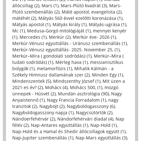
állócsillag (2)
,
Mars (1)
,
Mars-Plútó kvadrát (3)
,
Mars-
Plútó szembenállás (2)
,
Máté apostol, evangelista (2)
,
mátéhét (2)
,
Mátyás 560 évvel ezelőtti koronázása (1)
,
Mátyás apostol (1)
,
Mátyás király (1)
,
Mátyás-ugrása (1)
,
Mc (1)
,
Medusa-Gorgó mitológiáját (1)
,
mennyei kenyér
(1)
,
Mercedes (1)
,
Merkúr (2)
,
Merkúr éve- 2026 (1)
,
Merkúr-Vénusz együttállás - Uránusz szembenállás (1)
,
Merkúr-Vénusz együttállás- 2025. November 25, (1)
,
Merkúr–Mira ( gondolati sodródás) (1)
,
Merkúr–Mira (
tudati sodródás) (1)
,
Mérleg hava (1)
,
messianisztikus
bolygók (1)
,
metamorfózis (1)
,
Mihalik Kálmán - a
Székely Himnusz dallamának szer (2)
,
Minden Egy (1)
,
Mindenszentek (5)
,
Mindszenthy József (1)
,
Mit üzen a
2021-es év? (2)
,
Mohács (4)
,
Mohács 500, (1)
,
mozgó
ünnepek - Húsvét (2)
,
Mundán asztrológia (90)
,
Nagy
Anyaistennő (1)
,
Nagy Francia Forradalom (1)
,
nagy
tranzitok (2)
,
Nagyböjt (2)
,
Nagyboldogasszony (6)
,
Nagyboldogasszony napja (1)
,
Nagycsütörtök (2)
,
Nándoerfehérvár (2)
,
Nándorfehérvári diadal (4)
,
Nap
félév (2)
,
Nap-Antares együttállás (1)
,
Nap-Hold (1)
,
Nap-Hold és a Hamal és Shedir állócsillagok együtt (1)
,
Nap-Jupiter szembenállás (1)
,
Nap-Mars együttállás (3)
,