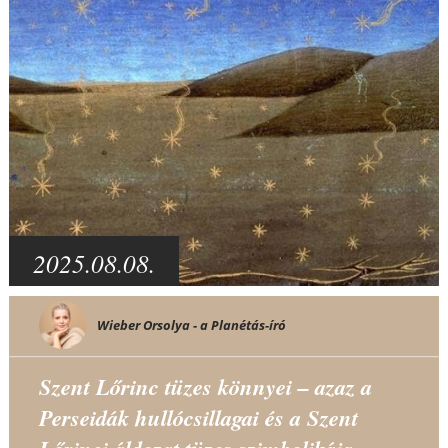
2025.08.08.
Wieber Orsolya - a Planétás-író
Szent Lőrinc tüzes könnyei – azaz a
Perseidák hullócsillagai és a Szent