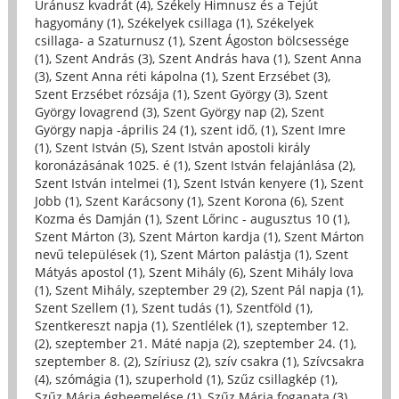
Uránusz kvadrát (4)
,
Székely Himnusz és a Tejút
hagyomány (1)
,
Székelyek csillaga (1)
,
Székelyek
csillaga- a Szaturnusz (1)
,
Szent Ágoston bölcsessége
(1)
,
Szent András (3)
,
Szent András hava (1)
,
Szent Anna
(3)
,
Szent Anna réti kápolna (1)
,
Szent Erzsébet (3)
,
Szent Erzsébet rózsája (1)
,
Szent György (3)
,
Szent
György lovagrend (3)
,
Szent György nap (2)
,
Szent
György napja -április 24 (1)
,
szent idő, (1)
,
Szent Imre
(1)
,
Szent István (5)
,
Szent István apostoli király
koronázásának 1025. é (1)
,
Szent István felajánlása (2)
,
Szent István intelmei (1)
,
Szent István kenyere (1)
,
Szent
Jobb (1)
,
Szent Karácsony (1)
,
Szent Korona (6)
,
Szent
Kozma és Damján (1)
,
Szent Lőrinc - augusztus 10 (1)
,
Szent Márton (3)
,
Szent Márton kardja (1)
,
Szent Márton
nevű települések (1)
,
Szent Márton palástja (1)
,
Szent
Mátyás apostol (1)
,
Szent Mihály (6)
,
Szent Mihály lova
(1)
,
Szent Mihály, szeptember 29 (2)
,
Szent Pál napja (1)
,
Szent Szellem (1)
,
Szent tudás (1)
,
Szentföld (1)
,
Szentkereszt napja (1)
,
Szentlélek (1)
,
szeptember 12.
(2)
,
szeptember 21. Máté napja (2)
,
szeptember 24. (1)
,
szeptember 8. (2)
,
Szíriusz (2)
,
szív csakra (1)
,
Szívcsakra
(4)
,
szómágia (1)
,
szuperhold (1)
,
Szűz csillagkép (1)
,
Szűz Mária égbeemelése (1)
,
Szűz Mária foganata (3)
,