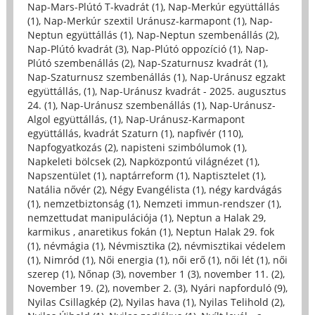
Nap-Mars-Plútó T-kvadrát (1)
,
Nap-Merkúr együttállás
(1)
,
Nap-Merkúr szextil Uránusz-karmapont (1)
,
Nap-
Neptun együttállás (1)
,
Nap-Neptun szembenállás (2)
,
Nap-Plútó kvadrát (3)
,
Nap-Plútó oppozíció (1)
,
Nap-
Plútó szembenállás (2)
,
Nap-Szaturnusz kvadrát (1)
,
Nap-Szaturnusz szembenállás (1)
,
Nap-Uránusz egzakt
együttállás, (1)
,
Nap-Uránusz kvadrát - 2025. augusztus
24. (1)
,
Nap-Uránusz szembenállás (1)
,
Nap-Uránusz-
Algol együttállás, (1)
,
Nap-Uránusz-Karmapont
együttállás, kvadrát Szaturn (1)
,
napfivér (110)
,
Napfogyatkozás (2)
,
napisteni szimbólumok (1)
,
Napkeleti bölcsek (2)
,
Napközpontú világnézet (1)
,
Napszentület (1)
,
naptárreform (1)
,
Naptisztelet (1)
,
Natália nővér (2)
,
Négy Evangélista (1)
,
négy kardvágás
(1)
,
nemzetbiztonság (1)
,
Nemzeti immun-rendszer (1)
,
nemzettudat manipulációja (1)
,
Neptun a Halak 29,
karmikus , anaretikus fokán (1)
,
Neptun Halak 29. fok
(1)
,
névmágia (1)
,
Névmisztika (2)
,
névmisztikai védelem
(1)
,
Nimród (1)
,
Női energia (1)
,
női erő (1)
,
női lét (1)
,
női
szerep (1)
,
Nőnap (3)
,
november 1 (3)
,
november 11. (2)
,
November 19. (2)
,
november 2. (3)
,
Nyári napforduló (9)
,
Nyilas Csillagkép (2)
,
Nyilas hava (1)
,
Nyilas Telihold (2)
,