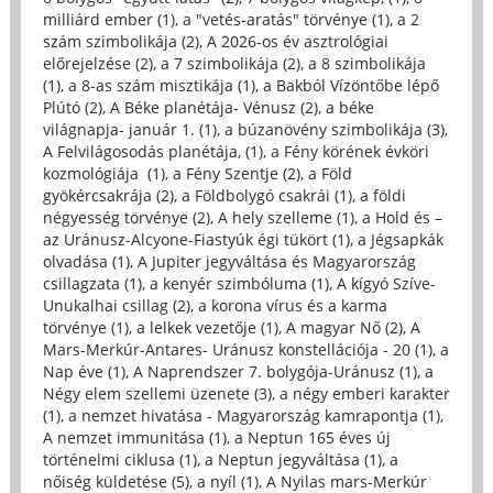
milliárd ember (1)
,
a "vetés-aratás" törvénye (1)
,
a 2
szám szimbolikája (2)
,
A 2026-os év asztrológiai
előrejelzése (2)
,
a 7 szimbolikája (2)
,
a 8 szimbolikája
(1)
,
a 8-as szám misztikája (1)
,
a Bakból Vízöntőbe lépő
Plútó (2)
,
A Béke planétája- Vénusz (2)
,
a béke
világnapja- január 1. (1)
,
a búzanövény szimbolikája (3)
,
A Felvilágosodás planétája, (1)
,
a Fény körének évköri
kozmológiája (1)
,
a Fény Szentje (2)
,
a Föld
gyökércsakrája (2)
,
a Földbolygó csakrái (1)
,
a földi
négyesség törvénye (2)
,
A hely szelleme (1)
,
a Hold és –
az Uránusz-Alcyone-Fiastyúk égi tükört (1)
,
a Jégsapkák
olvadása (1)
,
A Jupiter jegyváltása és Magyarország
csillagzata (1)
,
a kenyér szimbóluma (1)
,
A kígyó Szíve-
Unukalhai csillag (2)
,
a korona vírus és a karma
törvénye (1)
,
a lelkek vezetője (1)
,
A magyar Nő (2)
,
A
Mars-Merkúr-Antares- Uránusz konstellációja - 20 (1)
,
a
Nap éve (1)
,
A Naprendszer 7. bolygója-Uránusz (1)
,
a
Négy elem szellemi üzenete (3)
,
a négy emberi karakter
(1)
,
a nemzet hivatása - Magyarország kamrapontja (1)
,
A nemzet immunitása (1)
,
a Neptun 165 éves új
történelmi ciklusa (1)
,
a Neptun jegyváltása (1)
,
a
nőiség küldetése (5)
,
a nyíl (1)
,
A Nyilas mars-Merkúr