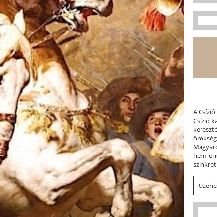
A Csízió
Csízió 
kereszt
örökség
Magyaror
hermene
szinkret
Üzenet