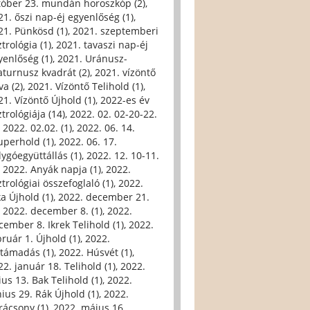
tóber 23. mundán horoszkóp (2)
,
21. őszi nap-éj egyenlőség (1)
,
21. Pünkösd (1)
,
2021. szeptemberi
trológia (1)
,
2021. tavaszi nap-éj
yenlőség (1)
,
2021. Uránusz-
aturnusz kvadrát (2)
,
2021. vízöntő
va (2)
,
2021. Vízöntő Telihold (1)
,
21. Vízöntő Újhold (1)
,
2022-es év
trológiája (14)
,
2022. 02. 02-20-22.
,
2022. 02.02. (1)
,
2022. 06. 14.
uperhold (1)
,
2022. 06. 17.
lygóegyüttállás (1)
,
2022. 12. 10-11.
,
2022. Anyák napja (1)
,
2022.
trológiai összefoglaló (1)
,
2022.
ka Újhold (1)
,
2022. december 21.
,
2022. december 8. (1)
,
2022.
cember 8. Ikrek Telihold (1)
,
2022.
bruár 1. Újhold (1)
,
2022.
ltámadás (1)
,
2022. Húsvét (1)
,
22. január 18. Telihold (1)
,
2022.
ius 13. Bak Telihold (1)
,
2022.
nius 29. Rák Újhold (1)
,
2022.
rácsony (1)
,
2022. május 16.