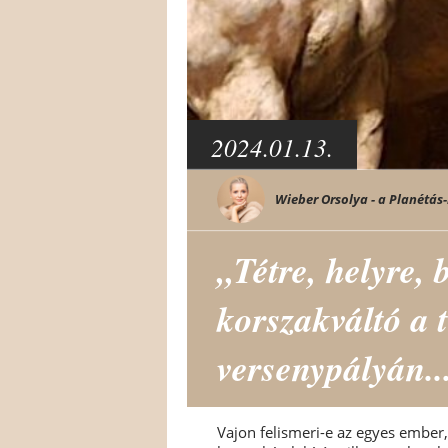
2024.01.13.
Wieber Orsolya - a Planétás-
„Tétre, helyre, 
korszakváltó a 
versenypályán..
Vajon felismeri-e az egyes ember