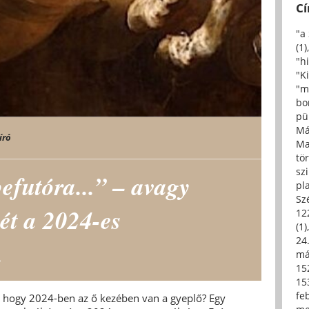
C
"a
(1)
"h
"Ki
"m
bo
pü
Má
író
Ma
tö
sz
befutóra...” – avagy
pl
Sz
tét a 2024-es
12
(1)
24.
.
má
15
15
fe
, hogy 2024-ben az ő kezében van a gyeplő? Egy