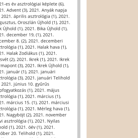
21-es év asztrológiai képlete (6)
,
21. Advent (3)
,
2021. Anyák napja
,
2021. április asztrológia (1)
,
2021.
gusztus, Oroszlán Újhold (1)
,
2021.
k Újhold (1)
,
2021. Bika Újhold (1)
,
21. december 19, (1)
,
2021.
cember 8. (2)
,
2021. decemberi
trológia (1)
,
2021. Halak hava (1)
,
21. Halak Zodiákus (1)
,
2021.
svét (2)
,
2021. Ikrek (1)
,
2021. Ikrek
rmapont (3)
,
2021. Ikrek Újhold (1)
,
21. január (1)
,
2021. januári
trológia (3)
,
2021. januári Telihold
,
2021. június 10. gyűrűs
pfogyatkozás (1)
,
2021. május
trológia (1)
,
2021. március (1)
,
21. március 15. (1)
,
2021. márciusi
trológia (1)
,
2021. Mérleg hava (1)
,
21. Nagyböjt (2)
,
2021. november
i asztrológia (1)
,
2021. Nyilas
hold (1)
,
2021. óév (1)
,
2021.
tóber 20. Telihold (1)
,
2021.