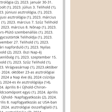
trológia (2)
,
2023. január 30-31.
olt (1)
,
2023. július 3. Telihold (1)
,
3. Júniusi asztrológia, (1)
,
2023.
jusi asztrológia (1)
,
2023. március
 (1)
,
2023. március 7. Szűz Telihold
,
2023. március 8. Nőnap (1)
,
2023.
rs-Plútó szembenállás (1)
,
2023.
gycsütörtök Teliholdja (1)
,
2023.
vember 27. Telihold (1)
,
2023.
ári napforduló (1)
,
2023. Nyilas
hold (2)
,
2023. őszi Nap-éj
yenlőség (1)
,
2023. szeptember 15.
hold (1)
,
2023. Szűz Telihold (1)
,
23. Virágvasárnap (1)
,
2023.október
- 2024. október 23-as asztrológiai
,
2024 a Nap éve (6)
,
2024 csíziója
)
,
2024-es év asztrológiája (14)
,
24. április 8-i Újhold-Chiron-
ldcsomópont együ (1)
,
2024. április
i, Újhold- Napfogyatkozás (2)
,
2024.
rilis 8. napfogyatkozás az USA-ban
,
2024. asztrológiai összefoglaló (1)
,