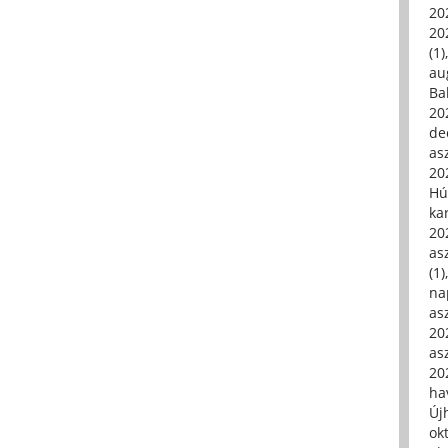
20
20
(1)
au
Ba
20
de
asz
20
Hú
ka
20
asz
(1)
na
asz
20
asz
20
hav
Új
ok