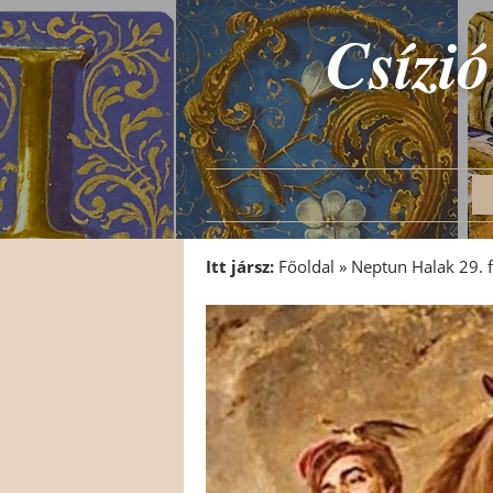
Csízió
Itt jársz:
Főoldal
»
Neptun Halak 29. 