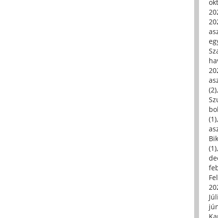
ok
20
20
asz
eg
Sz
ha
20
asz
(2)
Sz
bo
(1)
asz
Bi
(1)
de
fe
Fe
20
Júl
jú
Ka