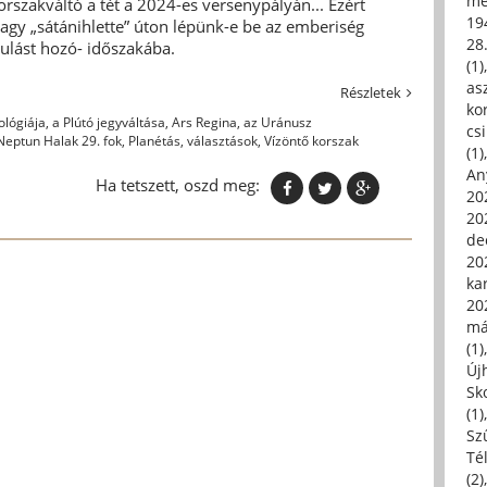
me
korszakváltó a tét a 2024-es versenypályán... Ezért
19
agy „sátánihlette” úton lépünk-e be az emberiség
28
ulást hozó- időszakába.
(1)
asz
Részletek
kor
ológiája
,
a Plútó jegyváltása
,
Ars Regina
,
az Uránusz
csi
Neptun Halak 29. fok
,
Planétás
,
választások
,
Vízöntő korszak
(1)
An
Ha tetszett, oszd meg:
202
20
de
202
ka
20
má
(1)
Új
Sk
(1)
Sz
Té
(2)