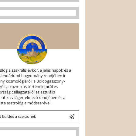
 Blog a szakrális évkör, a jeles napok és a
kalendáriumi-hagyomány rendjében ír
ény kozmológiáról, a Boldogasszony-
ről, a kozmikus történelemről és
szág csillagzatáról az asztrális
utika világértelmező rendjében és a
ista asztrológia módszerével.
 küldés a szerzőnek