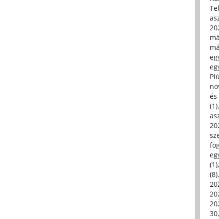
Tel
asz
20
má
má
egy
egy
Pl
no
és 
(1)
asz
20
sz
fo
eg
(1)
(8)
20
20
202
30