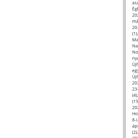
asz
Égb
202
má
20.
(1)
Ma
Na
No
ny
Új
eg
Új
20
23
(4)
(15
20
Ho
8-
áp
(2)