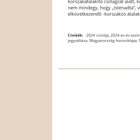
korszakátalakító csillagzat alatt, 
nem mindegy, hogy „Istenadta”, v
elkövetkezendő -korszakos átalak
Címkék:
2024 csíziója
,
2024-es év asztr
jegyváltása
,
Magyarország horoszkópja
,