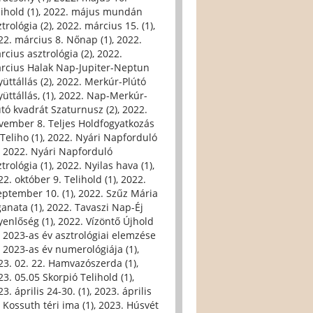
ihold (1)
,
2022. május mundán
trológia (2)
,
2022. március 15. (1)
,
22. március 8. Nőnap (1)
,
2022.
rcius asztrológia (2)
,
2022.
rcius Halak Nap-Jupiter-Neptun
üttállás (2)
,
2022. Merkúr-Plútó
üttállás, (1)
,
2022. Nap-Merkúr-
útó kvadrát Szaturnusz (2)
,
2022.
vember 8. Teljes Holdfogyatkozás
Teliho (1)
,
2022. Nyári Napforduló
,
2022. Nyári Napforduló
trológia (1)
,
2022. Nyilas hava (1)
,
22. október 9. Telihold (1)
,
2022.
eptember 10. (1)
,
2022. Szűz Mária
ganata (1)
,
2022. Tavaszi Nap-Éj
yenlőség (1)
,
2022. Vízöntő Újhold
,
2023-as év asztrológiai elemzése
,
2023-as év numerológiája (1)
,
23. 02. 22. Hamvazószerda (1)
,
23. 05.05 Skorpió Telihold (1)
,
3. április 24-30. (1)
,
2023. április
, Kossuth téri ima (1)
,
2023. Húsvét