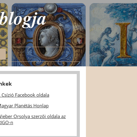
 blogja
inkek
 Csízió Facebook oldala
agyar Planétás Honlap
ieber Orsolya szerzői oldala az
IGO-n