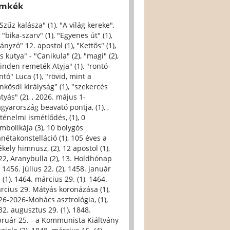
ímkék
 Szűz kalásza" (1)
,
"A világ kereke",
,
"bika-szarv" (1)
,
"Egyenes út" (1)
,
iányzó" 12. apostol (1)
,
"Kettős" (1)
,
s kutya" - "Canikula" (2)
,
"magi" (2)
,
inden remeték Atyja" (1)
,
"rontó-
ntó" Luca (1)
,
"rövid, mint a
nkösdi királyság" (1)
,
"szekercés
tyás" (2)
,
, 2026. május 1-
gyarország beavató pontja, (1)
,
,
rténelmi ismétlődés, (1)
,
0
imbolikája (3)
,
10 bolygós
anétakonstelláció (1)
,
105 éves a
ékely himnusz, (2)
,
12 apostol (1)
,
22, Aranybulla (2)
,
13. Holdhónap
,
1456. július 22. (2)
,
1458. január
 (1)
,
1464. március 29. (1)
,
1464.
rcius 29. Mátyás koronázása (1)
,
26-2026-Mohács asztrológia, (1)
,
32. augusztus 29. (1)
,
1848.
bruár 25. - a Kommunista Kiáltvány