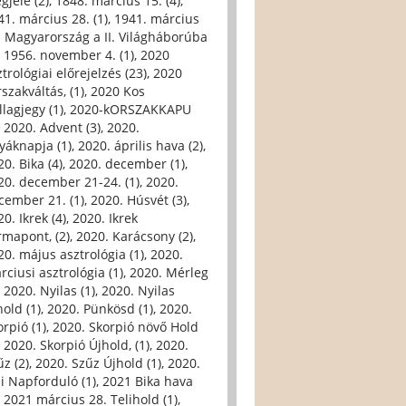
gjele (2)
,
1848. március 15. (4)
,
41. március 28. (1)
,
1941. március
. Magyarország a II. Világháborúba
,
1956. november 4. (1)
,
2020
trológiai előrejelzés (23)
,
2020
szakváltás, (1)
,
2020 Kos
llagjegy (1)
,
2020-kORSZAKKAPU
,
2020. Advent (3)
,
2020.
yáknapja (1)
,
2020. április hava (2)
,
0. Bika (4)
,
2020. december (1)
,
20. december 21-24. (1)
,
2020.
cember 21. (1)
,
2020. Húsvét (3)
,
0. Ikrek (4)
,
2020. Ikrek
rmapont, (2)
,
2020. Karácsony (2)
,
20. május asztrológia (1)
,
2020.
rciusi asztrológia (1)
,
2020. Mérleg
,
2020. Nyilas (1)
,
2020. Nyilas
hold (1)
,
2020. Pünkösd (1)
,
2020.
orpió (1)
,
2020. Skorpió növő Hold
,
2020. Skorpió Újhold, (1)
,
2020.
űz (2)
,
2020. Szűz Újhold (1)
,
2020.
li Napforduló (1)
,
2021 Bika hava
,
2021 március 28. Telihold (1)
,