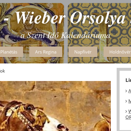
 - Wieber Orsolya
a Szent Idő Kalendáriuma
Planétás
Ars Regina
Napfívér
Holdnővér
fok
L
A
M
W
OR