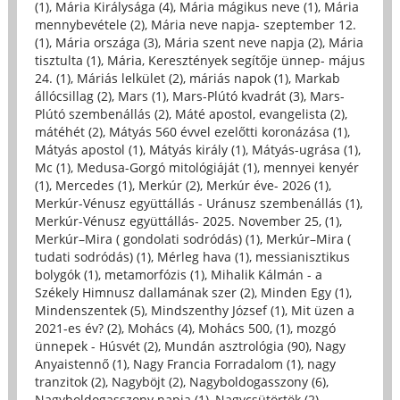
(1)
,
Mária Királysága (4)
,
Mária mágikus neve (1)
,
Mária
mennybevétele (2)
,
Mária neve napja- szeptember 12.
(1)
,
Mária országa (3)
,
Mária szent neve napja (2)
,
Mária
tisztulta (1)
,
Mária, Keresztények segítője ünnep- május
24. (1)
,
Máriás lelkület (2)
,
máriás napok (1)
,
Markab
állócsillag (2)
,
Mars (1)
,
Mars-Plútó kvadrát (3)
,
Mars-
Plútó szembenállás (2)
,
Máté apostol, evangelista (2)
,
mátéhét (2)
,
Mátyás 560 évvel ezelőtti koronázása (1)
,
Mátyás apostol (1)
,
Mátyás király (1)
,
Mátyás-ugrása (1)
,
Mc (1)
,
Medusa-Gorgó mitológiáját (1)
,
mennyei kenyér
(1)
,
Mercedes (1)
,
Merkúr (2)
,
Merkúr éve- 2026 (1)
,
Merkúr-Vénusz együttállás - Uránusz szembenállás (1)
,
Merkúr-Vénusz együttállás- 2025. November 25, (1)
,
Merkúr–Mira ( gondolati sodródás) (1)
,
Merkúr–Mira (
tudati sodródás) (1)
,
Mérleg hava (1)
,
messianisztikus
bolygók (1)
,
metamorfózis (1)
,
Mihalik Kálmán - a
Székely Himnusz dallamának szer (2)
,
Minden Egy (1)
,
Mindenszentek (5)
,
Mindszenthy József (1)
,
Mit üzen a
2021-es év? (2)
,
Mohács (4)
,
Mohács 500, (1)
,
mozgó
ünnepek - Húsvét (2)
,
Mundán asztrológia (90)
,
Nagy
Anyaistennő (1)
,
Nagy Francia Forradalom (1)
,
nagy
tranzitok (2)
,
Nagyböjt (2)
,
Nagyboldogasszony (6)
,
Nagyboldogasszony napja (1)
,
Nagycsütörtök (2)
,