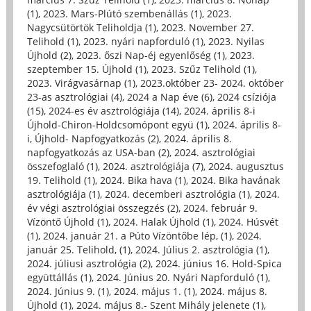
(1)
,
2023. Mars-Plútó szembenállás (1)
,
2023.
Nagycsütörtök Teliholdja (1)
,
2023. November 27.
Telihold (1)
,
2023. nyári napforduló (1)
,
2023. Nyilas
Újhold (2)
,
2023. őszi Nap-éj egyenlőség (1)
,
2023.
szeptember 15. Újhold (1)
,
2023. Szűz Telihold (1)
,
2023. Virágvasárnap (1)
,
2023.október 23- 2024. október
23-as asztrológiai (4)
,
2024 a Nap éve (6)
,
2024 csíziója
(15)
,
2024-es év asztrológiája (14)
,
2024. április 8-i
Újhold-Chiron-Holdcsomópont együ (1)
,
2024. április 8-
i, Újhold- Napfogyatkozás (2)
,
2024. április 8.
napfogyatkozás az USA-ban (2)
,
2024. asztrológiai
összefoglaló (1)
,
2024. asztrológiája (7)
,
2024. augusztus
19. Telihold (1)
,
2024. Bika hava (1)
,
2024. Bika havának
asztrológiája (1)
,
2024. decemberi asztrológia (1)
,
2024.
év végi asztrológiai összegzés (2)
,
2024. február 9.
Vízöntő Újhold (1)
,
2024. Halak Újhold (1)
,
2024. Húsvét
(1)
,
2024. január 21. a Púto Vízöntőbe lép, (1)
,
2024.
január 25. Telihold, (1)
,
2024. Július 2. asztrológia (1)
,
2024. júliusi asztrológia (2)
,
2024. június 16. Hold-Spica
együttállás (1)
,
2024. Június 20. Nyári Napforduló (1)
,
2024. Június 9. (1)
,
2024. május 1. (1)
,
2024. május 8.
Újhold (1)
,
2024. május 8.- Szent Mihály jelenete (1)
,