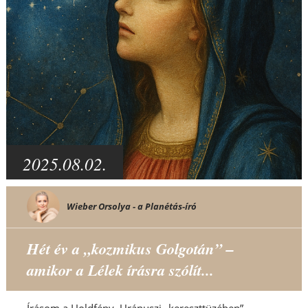
2025.08.02.
Wieber Orsolya - a Planétás-író
Hét év a „kozmikus Golgotán” –
amikor a Lélek írásra szólít...
Írásom a Holdfény–Uránuszi „kereszttüzében”