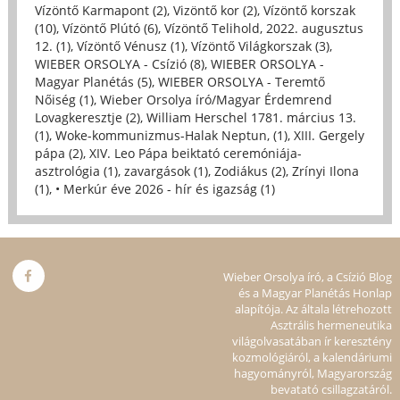
Vízöntő Karmapont (2)
,
Vizöntő kor (2)
,
Vízöntő korszak
(10)
,
Vízöntő Plútó (6)
,
Vízöntő Telihold, 2022. augusztus
12. (1)
,
Vízöntő Vénusz (1)
,
Vízöntő Világkorszak (3)
,
WIEBER ORSOLYA - Csízió (8)
,
WIEBER ORSOLYA -
Magyar Planétás (5)
,
WIEBER ORSOLYA - Teremtő
Nőiség (1)
,
Wieber Orsolya író/Magyar Érdemrend
Lovagkeresztje (2)
,
William Herschel 1781. március 13.
(1)
,
Woke-kommunizmus-Halak Neptun, (1)
,
XIII. Gergely
pápa (2)
,
XIV. Leo Pápa beiktató ceremóniája-
asztrológia (1)
,
zavargások (1)
,
Zodiákus (2)
,
Zrínyi Ilona
(1)
,
• Merkúr éve 2026 - hír és igazság (1)
Wieber Orsolya író, a Csízió Blog
és a Magyar Planétás Honlap
alapítója. Az általa létrehozott
Asztrális hermeneutika
világolvasatában ír keresztény
kozmológiáról, a kalendáriumi
hagyományról, Magyarország
bevatató csillagzatáról.