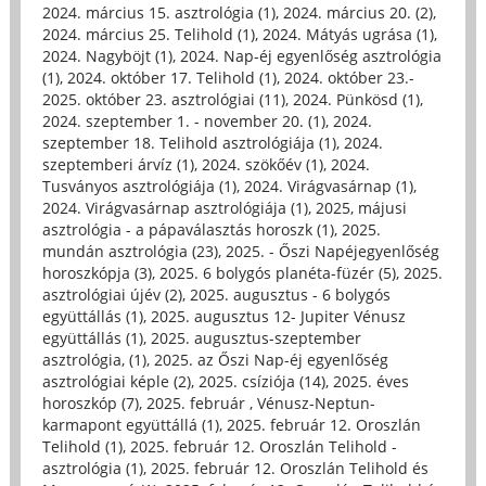
2024. március 15. asztrológia (1)
,
2024. március 20. (2)
,
2024. március 25. Telihold (1)
,
2024. Mátyás ugrása (1)
,
2024. Nagyböjt (1)
,
2024. Nap-éj egyenlőség asztrológia
(1)
,
2024. október 17. Telihold (1)
,
2024. október 23.-
2025. október 23. asztrológiai (11)
,
2024. Pünkösd (1)
,
2024. szeptember 1. - november 20. (1)
,
2024.
szeptember 18. Telihold asztrológiája (1)
,
2024.
szeptemberi árvíz (1)
,
2024. szökőév (1)
,
2024.
Tusványos asztrológiája (1)
,
2024. Virágvasárnap (1)
,
2024. Virágvasárnap asztrológiája (1)
,
2025, májusi
asztrológia - a pápaválasztás horoszk (1)
,
2025.
mundán asztrológia (23)
,
2025. - Őszi Napéjegyenlőség
horoszkópja (3)
,
2025. 6 bolygós planéta-füzér (5)
,
2025.
asztrológiai újév (2)
,
2025. augusztus - 6 bolygós
együttállás (1)
,
2025. augusztus 12- Jupiter Vénusz
együttállás (1)
,
2025. augusztus-szeptember
asztrológia, (1)
,
2025. az Őszi Nap-éj egyenlőség
asztrológiai képle (2)
,
2025. csíziója (14)
,
2025. éves
horoszkóp (7)
,
2025. február , Vénusz-Neptun-
karmapont együttállá (1)
,
2025. február 12. Oroszlán
Telihold (1)
,
2025. február 12. Oroszlán Telihold -
asztrológia (1)
,
2025. február 12. Oroszlán Telihold és