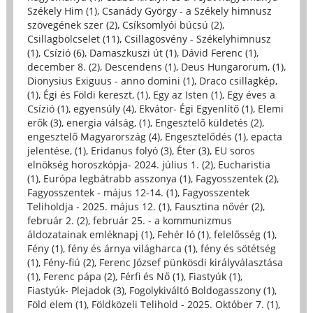
Székely Him (1)
,
Csanády György - a Székely himnusz
szövegének szer (2)
,
Csíksomlyói búcsú (2)
,
Csillagbölcselet (11)
,
Csillagösvény - Székelyhimnusz
(1)
,
Csízió (6)
,
Damaszkuszi út (1)
,
Dávid Ferenc (1)
,
december 8. (2)
,
Descendens (1)
,
Deus Hungarorum, (1)
,
Dionysius Exiguus - anno domini (1)
,
Draco csillagkép,
(1)
,
Égi és Földi kereszt, (1)
,
Egy az Isten (1)
,
Egy éves a
Csízió (1)
,
egyensúly (4)
,
Ekvátor- Égi Egyenlítő (1)
,
Elemi
erők (3)
,
energia válság, (1)
,
Engesztelő küldetés (2)
,
engesztelő Magyarország (4)
,
Engesztelődés (1)
,
epacta
jelentése, (1)
,
Eridanus folyó (3)
,
Éter (3)
,
EU soros
elnökség horoszkópja- 2024. július 1. (2)
,
Eucharistia
(1)
,
Európa legbátrabb asszonya (1)
,
Fagyosszentek (2)
,
Fagyosszentek - május 12-14. (1)
,
Fagyosszentek
Teliholdja - 2025. május 12. (1)
,
Fausztina nővér (2)
,
február 2. (2)
,
február 25. - a kommunizmus
áldozatainak emléknapj (1)
,
Fehér ló (1)
,
felelősség (1)
,
Fény (1)
,
fény és árnya világharca (1)
,
fény és sötétség
(1)
,
Fény-fiú (2)
,
Ferenc József pünkösdi királyválasztása
(1)
,
Ferenc pápa (2)
,
Férfi és Nő (1)
,
Fiastyúk (1)
,
Fiastyúk- Plejadok (3)
,
Fogolykiváltó Boldogasszony (1)
,
Föld elem (1)
,
Földközeli Telihold - 2025. Október 7. (1)
,