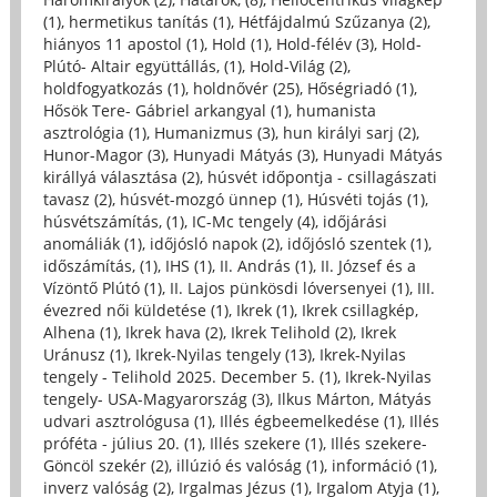
(1)
,
hermetikus tanítás (1)
,
Hétfájdalmú Szűzanya (2)
,
hiányos 11 apostol (1)
,
Hold (1)
,
Hold-félév (3)
,
Hold-
Plútó- Altair együttállás, (1)
,
Hold-Világ (2)
,
holdfogyatkozás (1)
,
holdnővér (25)
,
Hőségriadó (1)
,
Hősök Tere- Gábriel arkangyal (1)
,
humanista
asztrológia (1)
,
Humanizmus (3)
,
hun királyi sarj (2)
,
Hunor-Magor (3)
,
Hunyadi Mátyás (3)
,
Hunyadi Mátyás
királlyá választása (2)
,
húsvét időpontja - csillagászati
tavasz (2)
,
húsvét-mozgó ünnep (1)
,
Húsvéti tojás (1)
,
húsvétszámítás, (1)
,
IC-Mc tengely (4)
,
időjárási
anomáliák (1)
,
időjósló napok (2)
,
időjósló szentek (1)
,
időszámítás, (1)
,
IHS (1)
,
II. András (1)
,
II. József és a
Vízöntő Plútó (1)
,
II. Lajos pünkösdi lóversenyei (1)
,
III.
évezred női küldetése (1)
,
Ikrek (1)
,
Ikrek csillagkép,
Alhena (1)
,
Ikrek hava (2)
,
Ikrek Telihold (2)
,
Ikrek
Uránusz (1)
,
Ikrek-Nyilas tengely (13)
,
Ikrek-Nyilas
tengely - Telihold 2025. December 5. (1)
,
Ikrek-Nyilas
tengely- USA-Magyarország (3)
,
Ilkus Márton, Mátyás
udvari asztrológusa (1)
,
Illés égbeemelkedése (1)
,
Illés
próféta - július 20. (1)
,
Illés szekere (1)
,
Illés szekere-
Göncöl szekér (2)
,
illúzió és valóság (1)
,
információ (1)
,
inverz valóság (2)
,
Irgalmas Jézus (1)
,
Irgalom Atyja (1)
,