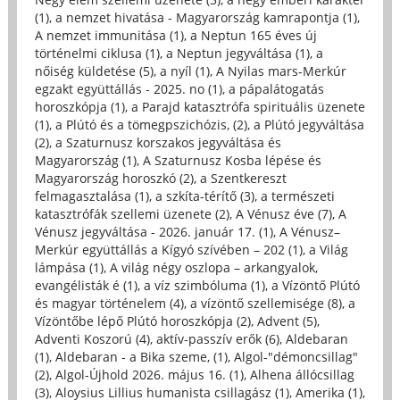
(1)
,
a nemzet hivatása - Magyarország kamrapontja (1)
,
A nemzet immunitása (1)
,
a Neptun 165 éves új
történelmi ciklusa (1)
,
a Neptun jegyváltása (1)
,
a
nőiség küldetése (5)
,
a nyíl (1)
,
A Nyilas mars-Merkúr
egzakt együttállás - 2025. no (1)
,
a pápalátogatás
horoszkópja (1)
,
a Parajd katasztrófa spirituális üzenete
(1)
,
a Plútó és a tömegpszichózis, (2)
,
a Plútó jegyváltása
(2)
,
a Szaturnusz korszakos jegyváltása és
Magyarország (1)
,
A Szaturnusz Kosba lépése és
Magyarország horoszkó (2)
,
a Szentkereszt
felmagasztalása (1)
,
a szkíta-térítő (3)
,
a természeti
katasztrófák szellemi üzenete (2)
,
A Vénusz éve (7)
,
A
Vénusz jegyváltása - 2026. január 17. (1)
,
A Vénusz–
Merkúr együttállás a Kígyó szívében – 202 (1)
,
a Világ
lámpása (1)
,
A világ négy oszlopa – arkangyalok,
evangélisták é (1)
,
a víz szimbóluma (1)
,
a Vízöntő Plútó
és magyar történelem (4)
,
a vízöntő szellemisége (8)
,
a
Vízöntőbe lépő Plútó horoszkópja (2)
,
Advent (5)
,
Adventi Koszorú (4)
,
aktív-passzív erők (6)
,
Aldebaran
(1)
,
Aldebaran - a Bika szeme, (1)
,
Algol-"démoncsillag"
(2)
,
Algol-Újhold 2026. május 16. (1)
,
Alhena állócsillag
(3)
,
Aloysius Lillius humanista csillagász (1)
,
Amerika (1)
,