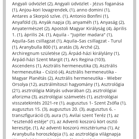
Angyali üdvözlet (2)
,
Angyali üdvözlet - Jézus foganása
(1)
,
Anjou-kori lovagrendek, (1)
,
anno domini (1)
,
Antares a Skorpió szíve. (1)
,
Antonio Bonfini (1)
,
Anyaföld (3)
,
Anyák napja (3)
,
anyaméh (1)
,
Anyaság (2)
,
Anyatermészet (2)
,
Apostoli Magyar Királyság (4)
,
április
1. (1)
,
április 24. (1)
,
Aquila - "Jupiter madara" (1)
,
Aquila–Sas csillagzat (1)
,
Aquila–Sas csillagzat - Turul
(1)
,
Aranybulla 800 (1)
,
aratás (3)
,
Arché (2)
,
Archiregnum születése (2)
,
Árpád-házi királylány (1)
,
Árpád-házi Szent Margit (1)
,
Ars Regina (103)
,
Ascendens (1)
,
Asztrális hermeneutika (3)
,
Asztrális
hermeneutika - Csízió (4)
,
Asztrális hermeneutika -
Magyar Planétás (2)
,
Asztrális hermeneutika - Wieber
Orsolya (12)
,
asztrálmítoszi hagyomány (1)
,
Asztrológia
(21)
,
asztrológia Mátyás udvarában (2)
,
asztrológiai
aforizma (3)
,
asztrológiai számvetés (1)
,
asztrológiai
visszatekintés 2021-re (1)
,
augusztus 1- Szent Zsófia (1)
,
augusztus 15. (3)
,
augusztus 20. (3)
,
augusztus 6. -
transzfiguráció (3)
,
aura (1)
,
Avilai szent Teréz (1)
,
az
"esztendő estéje" (1)
,
az Adventi koszorú kört osztó
keresztje, (1)
,
Az adventi koszorú misztériuma (1)
,
Az
Aranybulla horoszkópja (1)
,
az asztrológia világnapja