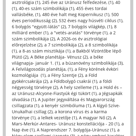
asztrológia (1)
,
245 éve az Uránusz felfedezése, (1)
,
40
(1)
,
40-es szám szimbolikája (1)
,
455 éves tordai
vallásbéke, (1)
,
480 éve halt meg Kopernikusz (1)
,
500
éves periodikusság (2)
,
532 éves nagy húsvéti ciklus (1)
,
6 bolygós "együtt-látás" (2)
,
7 bolygós világkép, (1)
,
8
milliárd ember (1)
,
a "vetés-aratás" törvénye (1)
,
a 2
szám szimbolikája (2)
,
A 2026-os év asztrológiai
előrejelzése (2)
,
a 7 szimbolikája (2)
,
a 8 szimbolikája
(1)
,
a 8-as szám misztikája (1)
,
a Bakból Vízöntőbe lépő
Plútó (2)
,
A Béke planétája- Vénusz (2)
,
a béke
világnapja- január 1. (1)
,
a búzanövény szimbolikája (3)
,
A Felvilágosodás planétája, (1)
,
a Fény körének évköri
kozmológiája (1)
,
a Fény Szentje (2)
,
a Föld
gyökércsakrája (2)
,
a Földbolygó csakrái (1)
,
a földi
négyesség törvénye (2)
,
A hely szelleme (1)
,
a Hold és –
az Uránusz-Alcyone-Fiastyúk égi tükört (1)
,
a Jégsapkák
olvadása (1)
,
A Jupiter jegyváltása és Magyarország
csillagzata (1)
,
a kenyér szimbóluma (1)
,
A kígyó Szíve-
Unukalhai csillag (2)
,
a korona vírus és a karma
törvénye (1)
,
a lelkek vezetője (1)
,
A magyar Nő (2)
,
A
Mars-Merkúr-Antares- Uránusz konstellációja - 20 (1)
,
a
Nap éve (1)
,
A Naprendszer 7. bolygója-Uránusz (1)
,
a
Négy elem szellemi üzenete (3)
,
a négy emberi karakter