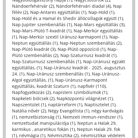
Nándoerfehérvár (2)
,
Nándorfehérvári diadal (4)
,
Nap
félév (2)
,
Nap-Antares együttállás (1)
,
Nap-Hold (1)
,
Nap-Hold és a Hamal és Shedir állócsillagok együtt (1)
,
Nap-Jupiter szembenállás (1)
,
Nap-Mars együttállás (3)
,
Nap-Mars-Plútó T-kvadrát (1)
,
Nap-Merkúr együttállás
(1)
,
Nap-Merkúr szextil Uránusz-karmapont (1)
,
Nap-
Neptun együttállás (1)
,
Nap-Neptun szembenállás (2)
,
Nap-Plútó kvadrát (3)
,
Nap-Plútó oppozíció (1)
,
Nap-
Plútó szembenállás (2)
,
Nap-Szaturnusz kvadrát (1)
,
Nap-Szaturnusz szembenállás (1)
,
Nap-Uránusz egzakt
együttállás, (1)
,
Nap-Uránusz kvadrát - 2025. augusztus
24. (1)
,
Nap-Uránusz szembenállás (1)
,
Nap-Uránusz-
Algol együttállás, (1)
,
Nap-Uránusz-Karmapont
együttállás, kvadrát Szaturn (1)
,
napfivér (110)
,
Napfogyatkozás (2)
,
napisteni szimbólumok (1)
,
Napkeleti bölcsek (2)
,
Napközpontú világnézet (1)
,
Napszentület (1)
,
naptárreform (1)
,
Naptisztelet (1)
,
Natália nővér (2)
,
Négy Evangélista (1)
,
négy kardvágás
(1)
,
nemzetbiztonság (1)
,
Nemzeti immun-rendszer (1)
,
nemzettudat manipulációja (1)
,
Neptun a Halak 29,
karmikus , anaretikus fokán (1)
,
Neptun Halak 29. fok
(1)
,
névmágia (1)
,
Névmisztika (2)
,
névmisztikai védelem