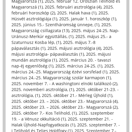
Magyarorszá (1)
,
2025. február 12. Oroszlán Telihold és
Magyarorszá (1)
,
2025. februári asztrológia (4)
,
2025.
februári horoszkóp (2)
,
2025. Halak hava (1)
,
2025.
Húsvét asztrológiája (1)
,
2025. január 1. horoszkóp (1)
,
2025. június 15.- Szentháromság ünnepe, (1)
,
2025.
Magyarország csillagzata (13)
,
2025. május 24-25. Nap-
Uránusz-Merkúr együttállás, (1)
,
2025. május 25.- a
Szaturnusz Kosba lép, (1)
,
2025. május 7.-8
pápaválasztás (1)
,
2025. májusi asztrológia (4)
,
2025.
májusi asztrológia- pápaválasztás (1)
,
2025. májusi
mundán asztrológia (1)
,
2025. március 20. - tavaszi
nap-éj egyenlőség (1)
,
2025. március 24-25. (1)
,
2025.
március 24.-25. Magyarország ézévi sorsfelad (1)
,
2025.
március 24.-25. Magyarország szolár karmapon (1)
,
2025. november 7. - A washingtoni elnöki találkozó (2)
,
2025. novemberi asztrológia, (1)
,
2025. október 21-23. -
asztrológia, (1)
,
2025. október 21.- Mérleg Újhold (1)
,
2025. október 23. – 2026. október 23.- Magyarorszá (4)
,
2025. október 23. – 2026. október 23.- Magyarorszá (2)
,
2025. október 7.- Kos Telihold, (1)
,
2025. szeptember
19. - a Vénusz okkultáció (1)
,
2025. szeptember 21. -
Halak Újhold-Napfogyatkozás (1)
,
2025. szeptember 7. -
i Telihold és Teljes Holdfogy (1)
,
2025. Szeptember 7.-