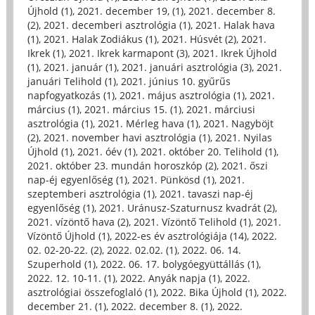
Újhold (1)
,
2021. december 19, (1)
,
2021. december 8.
(2)
,
2021. decemberi asztrológia (1)
,
2021. Halak hava
(1)
,
2021. Halak Zodiákus (1)
,
2021. Húsvét (2)
,
2021.
Ikrek (1)
,
2021. Ikrek karmapont (3)
,
2021. Ikrek Újhold
(1)
,
2021. január (1)
,
2021. januári asztrológia (3)
,
2021.
januári Telihold (1)
,
2021. június 10. gyűrűs
napfogyatkozás (1)
,
2021. május asztrológia (1)
,
2021.
március (1)
,
2021. március 15. (1)
,
2021. márciusi
asztrológia (1)
,
2021. Mérleg hava (1)
,
2021. Nagyböjt
(2)
,
2021. november havi asztrológia (1)
,
2021. Nyilas
Újhold (1)
,
2021. óév (1)
,
2021. október 20. Telihold (1)
,
2021. október 23. mundán horoszkóp (2)
,
2021. őszi
nap-éj egyenlőség (1)
,
2021. Pünkösd (1)
,
2021.
szeptemberi asztrológia (1)
,
2021. tavaszi nap-éj
egyenlőség (1)
,
2021. Uránusz-Szaturnusz kvadrát (2)
,
2021. vízöntő hava (2)
,
2021. Vízöntő Telihold (1)
,
2021.
Vízöntő Újhold (1)
,
2022-es év asztrológiája (14)
,
2022.
02. 02-20-22. (2)
,
2022. 02.02. (1)
,
2022. 06. 14.
Szuperhold (1)
,
2022. 06. 17. bolygóegyüttállás (1)
,
2022. 12. 10-11. (1)
,
2022. Anyák napja (1)
,
2022.
asztrológiai összefoglaló (1)
,
2022. Bika Újhold (1)
,
2022.
december 21. (1)
,
2022. december 8. (1)
,
2022.