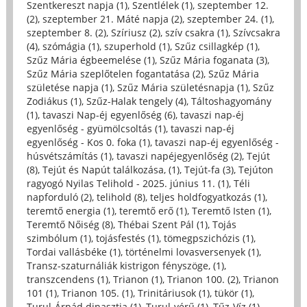
Szentkereszt napja (1)
,
Szentlélek (1)
,
szeptember 12.
(2)
,
szeptember 21. Máté napja (2)
,
szeptember 24. (1)
,
szeptember 8. (2)
,
Szíriusz (2)
,
szív csakra (1)
,
Szívcsakra
(4)
,
szómágia (1)
,
szuperhold (1)
,
Szűz csillagkép (1)
,
Szűz Mária égbeemelése (1)
,
Szűz Mária foganata (3)
,
Szűz Mária szeplőtelen fogantatása (2)
,
Szűz Mária
születése napja (1)
,
Szűz Mária születésnapja (1)
,
Szűz
Zodiákus (1)
,
Szűz-Halak tengely (4)
,
Táltoshagyomány
(1)
,
tavaszi Nap-éj egyenlőség (6)
,
tavaszi nap-éj
egyenlőség - gyümölcsoltás (1)
,
tavaszi nap-éj
egyenlőség - Kos 0. foka (1)
,
tavaszi nap-éj egyenlőség -
húsvétszámítás (1)
,
tavaszi napéjegyenlőség (2)
,
Tejút
(8)
,
Tejút és Napút találkozása, (1)
,
Tejút-fa (3)
,
Tejúton
ragyogó Nyilas Telihold - 2025. június 11. (1)
,
Téli
napforduló (2)
,
telihold (8)
,
teljes holdfogyatkozás (1)
,
teremtő energia (1)
,
teremtő erő (1)
,
Teremtő Isten (1)
,
Teremtő Nőiség (8)
,
Thébai Szent Pál (1)
,
Tojás
szimbólum (1)
,
tojásfestés (1)
,
tömegpszichózis (1)
,
Tordai vallásbéke (1)
,
történelmi lovasversenyek (1)
,
Transz-szaturnáliák kistrigon fényszöge, (1)
,
transzcendens (1)
,
Trianon (1)
,
Trianon 100. (2)
,
Trianon
101 (1)
,
Trianon 105. (1)
,
Trinitáriusok (1)
,
tükör (1)
,
Turul-Árpád dinasztia (1)
,
Turul-vérű (1)
,
Tűz-Víz (1)
,