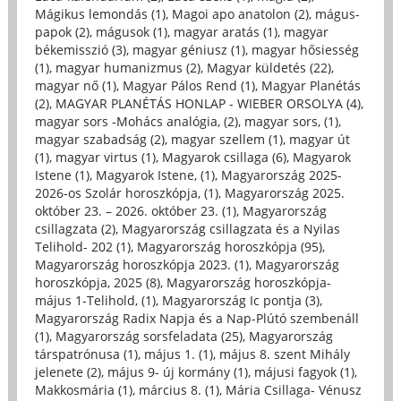
Mágikus lemondás (1)
,
Magoi apo anatolon (2)
,
mágus-
papok (2)
,
mágusok (1)
,
magyar aratás (1)
,
magyar
békemisszió (3)
,
magyar géniusz (1)
,
magyar hősiesség
(1)
,
magyar humanizmus (2)
,
Magyar küldetés (22)
,
magyar nő (1)
,
Magyar Pálos Rend (1)
,
Magyar Planétás
(2)
,
MAGYAR PLANÉTÁS HONLAP - WIEBER ORSOLYA (4)
,
magyar sors -Mohács analógia, (2)
,
magyar sors, (1)
,
magyar szabadság (2)
,
magyar szellem (1)
,
magyar út
(1)
,
magyar virtus (1)
,
Magyarok csillaga (6)
,
Magyarok
Istene (1)
,
Magyarok Istene, (1)
,
Magyarország 2025-
2026-os Szolár horoszkópja, (1)
,
Magyarország 2025.
október 23. – 2026. október 23. (1)
,
Magyarország
csillagzata (2)
,
Magyarország csillagzata és a Nyilas
Telihold- 202 (1)
,
Magyarország horoszkópja (95)
,
Magyarország horoszkópja 2023. (1)
,
Magyarország
horoszkópja, 2025 (8)
,
Magyarország horoszkópja-
május 1-Telihold, (1)
,
Magyarország Ic pontja (3)
,
Magyarország Radix Napja és a Nap-Plútó szembenáll
(1)
,
Magyarország sorsfeladata (25)
,
Magyarország
társpatrónusa (1)
,
május 1. (1)
,
május 8. szent Mihály
jelenete (2)
,
május 9- új kormány (1)
,
májusi fagyok (1)
,
Makkosmária (1)
,
március 8. (1)
,
Mária Csillaga- Vénusz