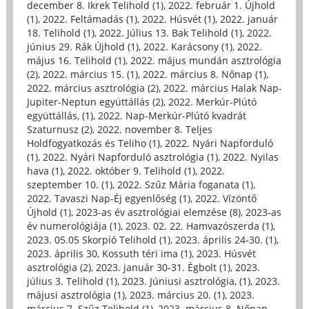
december 8. Ikrek Telihold (1)
,
2022. február 1. Újhold
(1)
,
2022. Feltámadás (1)
,
2022. Húsvét (1)
,
2022. január
18. Telihold (1)
,
2022. Július 13. Bak Telihold (1)
,
2022.
június 29. Rák Újhold (1)
,
2022. Karácsony (1)
,
2022.
május 16. Telihold (1)
,
2022. május mundán asztrológia
(2)
,
2022. március 15. (1)
,
2022. március 8. Nőnap (1)
,
2022. március asztrológia (2)
,
2022. március Halak Nap-
Jupiter-Neptun együttállás (2)
,
2022. Merkúr-Plútó
együttállás, (1)
,
2022. Nap-Merkúr-Plútó kvadrát
Szaturnusz (2)
,
2022. november 8. Teljes
Holdfogyatkozás és Teliho (1)
,
2022. Nyári Napforduló
(1)
,
2022. Nyári Napforduló asztrológia (1)
,
2022. Nyilas
hava (1)
,
2022. október 9. Telihold (1)
,
2022.
szeptember 10. (1)
,
2022. Szűz Mária foganata (1)
,
2022. Tavaszi Nap-Éj egyenlőség (1)
,
2022. Vízöntő
Újhold (1)
,
2023-as év asztrológiai elemzése (8)
,
2023-as
év numerológiája (1)
,
2023. 02. 22. Hamvazószerda (1)
,
2023. 05.05 Skorpió Telihold (1)
,
2023. április 24-30. (1)
,
2023. április 30, Kossuth téri ima (1)
,
2023. Húsvét
asztrológia (2)
,
2023. január 30-31. Égbolt (1)
,
2023.
július 3. Telihold (1)
,
2023. Júniusi asztrológia, (1)
,
2023.
májusi asztrológia (1)
,
2023. március 20. (1)
,
2023.
március 7. Szűz Telihold (1)
,
2023. március 8. Nőnap