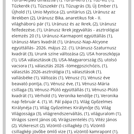
Tűzkerék (1)
,
Tűzszekér (1)
,
Tűzugrás (3)
,
Új Ember (1)
,
Újhold (1)
,
Unio Mystica (2)
,
unitárius (2)
,
Uránusz az
Ikrekben (2)
,
Uránusz Bika, anaretikus fok - II.
világháború pár (1)
,
Uránusz és az Ikrek, (2)
,
Uránusz
felfedezése, (1)
,
Uránusz Ikrek jegyváltás - asztrológiai
elemzés 20 (1)
,
Uránusz-Karmapont együttállás (1)
,
Uránusz-Mars kvadrát (1)
,
Uránusz-Nap-Alcyone
együttállás- 2026. május 22. (1)
,
Uránusz-Szaturnusz
kvadrát (3)
,
Urunk színe változása (2)
,
USA horoszkópja
(1)
,
USA választások (3)
,
USA-Magyarország (5)
,
utolsó
vacsora (1)
,
választás 2026 -tömegpszichózis, (1)
,
választás 2026-asztrológia (1)
,
választások (1)
,
vallásbéke (1)
,
Változás (1)
,
Vénusz (1)
,
Vénusz éve
beavató pontja, (1)
,
Vénusz éve, (1)
,
Vénusz-Mária
csillaga (3)
,
Vénusz-Plútó együttállás (1)
,
Vénusz-Plútó
kvadrát (1)
,
Vérhold (1)
,
Veronika kendője (1)
,
Veronika
nap február 4. (1)
,
VI. Pál pápa (1)
,
Világ Győzelmes
Királynéja (1)
,
Világ Győzelmes Királynője (5)
,
Világ
Világossága (3)
,
világrendszerváltás, (1)
,
világuralom (1)
,
Virágos szent János (4)
,
Virágszentelés (1)
,
Vitéz János
(2)
,
Vízkereszt (2)
,
Vízöntő csillagkép (1)
,
Vízöntő
csillagkép jövőbe ömlő vize (1)
,
vízöntő kamrapont (1)
,