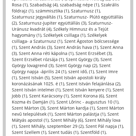
Rosa (1)
,
Szabadság (4)
,
szabadság népe (1)
,
Szakrális
földrajz (1)
,
számmisztika (1)
,
Szaturnusz (1)
,
Szaturnusz jegyváltás (1)
,
Szaturnusz- Plútó együttállás
(2)
,
Szaturnusz-Jupiter együttállás (3)
,
Szaturnusz-
Uránusz kvadrát (4)
,
Székely Himnusz és a Tejút
hagyomány (1)
,
Székelyek csillaga (1)
,
Székelyek
csillaga- a Szaturnusz (1)
,
Szent Ágoston bölcsessége
(1)
,
Szent András (3)
,
Szent András hava (1)
,
Szent Anna
(3)
,
Szent Anna réti kápolna (1)
,
Szent Erzsébet (3)
,
Szent Erzsébet rózsája (1)
,
Szent György (3)
,
Szent
György lovagrend (3)
,
Szent György nap (2)
,
Szent
György napja -április 24 (1)
,
szent idő, (1)
,
Szent Imre
(1)
,
Szent István (5)
,
Szent István apostoli király
koronázásának 1025. é (1)
,
Szent István felajánlása (2)
,
Szent István intelmei (1)
,
Szent István kenyere (1)
,
Szent
Jobb (1)
,
Szent Karácsony (1)
,
Szent Korona (6)
,
Szent
Kozma és Damján (1)
,
Szent Lőrinc - augusztus 10 (1)
,
Szent Márton (3)
,
Szent Márton kardja (1)
,
Szent Márton
nevű települések (1)
,
Szent Márton palástja (1)
,
Szent
Mátyás apostol (1)
,
Szent Mihály (6)
,
Szent Mihály lova
(1)
,
Szent Mihály, szeptember 29 (2)
,
Szent Pál napja (1)
,
Szent Szellem (1)
,
Szent tudás (1)
,
Szentföld (1)
,