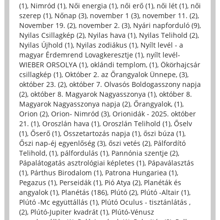
(1)
,
Nimród (1)
,
Női energia (1)
,
női erő (1)
,
női lét (1)
,
női
szerep (1)
,
Nőnap (3)
,
november 1 (3)
,
november 11. (2)
,
November 19. (2)
,
november 2. (3)
,
Nyári napforduló (9)
,
Nyilas Csillagkép (2)
,
Nyilas hava (1)
,
Nyilas Telihold (2)
,
Nyilas Újhold (1)
,
Nyilas zodiákus (1)
,
Nyílt levél - a
magyar Érdemrend Lovagkeresztje (1)
,
nyílt levél-
WIEBER ORSOLYA (1)
,
oklándi templom, (1)
,
Ökörhajcsár
csillagkép (1)
,
Október 2. az Őrangyalok Ünnepe, (3)
,
október 23. (2)
,
október 7. Olvasós Boldogasszony napja
(2)
,
október 8. Magyarok Nagyasszonya (1)
,
október 8.
Magyarok Nagyasszonya napja (2)
,
Őrangyalok, (1)
,
Orion (2)
,
Orion- Nimród (3)
,
Orionidák - 2025. október
21. (1)
,
Oroszlán hava (1)
,
Oroszlán Telihold (1)
,
Őselv
(1)
,
Őserő (1)
,
Összetartozás napja (1)
,
őszi búza (1)
,
Őszi nap-éj egyenlőség (3)
,
őszi vetés (2)
,
Pálfordító
Telihold, (1)
,
pálfordulás (1)
,
Pannónia szentje (2)
,
Pápalátogatás asztrológiai képletes (1)
,
Pápaválasztás
(1)
,
Párthus Birodalom (1)
,
Patrona Hungariea (1)
,
Pegazus (1)
,
Perseidák (1)
,
Pió Atya (2)
,
Planéták és
angyalok (1)
,
Planétás (186)
,
Plútó (2)
,
Plútó -Altair (1)
,
Plútó -Mc együttállás (1)
,
Plútó Oculus - tisztánlátás ,
(2)
,
Plútó-Jupiter kvadrát (1)
,
Plútó-Vénusz