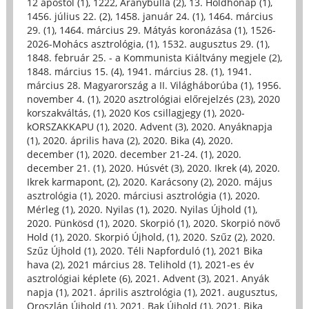
12 apostol (1)
,
1222, Aranybulla (2)
,
13. Holdhónap (1)
,
1456. július 22. (2)
,
1458. január 24. (1)
,
1464. március
29. (1)
,
1464. március 29. Mátyás koronázása (1)
,
1526-
2026-Mohács asztrológia, (1)
,
1532. augusztus 29. (1)
,
1848. február 25. - a Kommunista Kiáltvány megjele (2)
,
1848. március 15. (4)
,
1941. március 28. (1)
,
1941.
március 28. Magyarország a II. Világháborúba (1)
,
1956.
november 4. (1)
,
2020 asztrológiai előrejelzés (23)
,
2020
korszakváltás, (1)
,
2020 Kos csillagjegy (1)
,
2020-
kORSZAKKAPU (1)
,
2020. Advent (3)
,
2020. Anyáknapja
(1)
,
2020. április hava (2)
,
2020. Bika (4)
,
2020.
december (1)
,
2020. december 21-24. (1)
,
2020.
december 21. (1)
,
2020. Húsvét (3)
,
2020. Ikrek (4)
,
2020.
Ikrek karmapont, (2)
,
2020. Karácsony (2)
,
2020. május
asztrológia (1)
,
2020. márciusi asztrológia (1)
,
2020.
Mérleg (1)
,
2020. Nyilas (1)
,
2020. Nyilas Újhold (1)
,
2020. Pünkösd (1)
,
2020. Skorpió (1)
,
2020. Skorpió növő
Hold (1)
,
2020. Skorpió Újhold, (1)
,
2020. Szűz (2)
,
2020.
Szűz Újhold (1)
,
2020. Téli Napforduló (1)
,
2021 Bika
hava (2)
,
2021 március 28. Telihold (1)
,
2021-es év
asztrológiai képlete (6)
,
2021. Advent (3)
,
2021. Anyák
napja (1)
,
2021. április asztrológia (1)
,
2021. augusztus,
Oroszlán Újhold (1)
,
2021. Bak Újhold (1)
,
2021. Bika