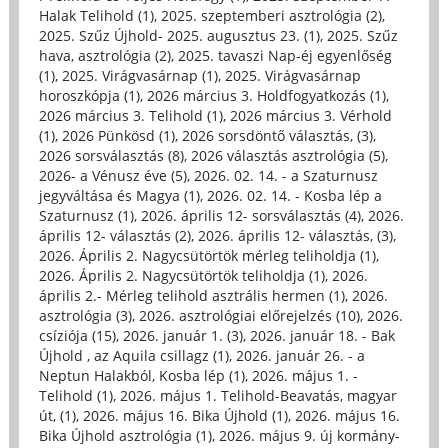
Halak Telihold (1)
,
2025. szeptemberi asztrológia (2)
,
2025. Szűz Újhold- 2025. augusztus 23. (1)
,
2025. Szűz
hava, asztrológia (2)
,
2025. tavaszi Nap-éj egyenlőség
(1)
,
2025. Virágvasárnap (1)
,
2025. Virágvasárnap
horoszkópja (1)
,
2026 március 3. Holdfogyatkozás (1)
,
2026 március 3. Telihold (1)
,
2026 március 3. Vérhold
(1)
,
2026 Pünkösd (1)
,
2026 sorsdöntő választás, (3)
,
2026 sorsválasztás (8)
,
2026 választás asztrológia (5)
,
2026- a Vénusz éve (5)
,
2026. 02. 14. - a Szaturnusz
jegyváltása és Magya (1)
,
2026. 02. 14. - Kosba lép a
Szaturnusz (1)
,
2026. április 12- sorsválasztás (4)
,
2026.
április 12- választás (2)
,
2026. április 12- választás, (3)
,
2026. Április 2. Nagycsütörtök mérleg teliholdja (1)
,
2026. Április 2. Nagycsütörtök teliholdja (1)
,
2026.
április 2.- Mérleg telihold asztrális hermen (1)
,
2026.
asztrológia (3)
,
2026. asztrológiai előrejelzés (10)
,
2026.
csíziója (15)
,
2026. január 1. (3)
,
2026. január 18. - Bak
Újhold , az Aquila csillagz (1)
,
2026. január 26. - a
Neptun Halakból, Kosba lép (1)
,
2026. május 1. -
Telihold (1)
,
2026. május 1. Telihold-Beavatás, magyar
út, (1)
,
2026. május 16. Bika Újhold (1)
,
2026. május 16.
Bika Újhold asztrológia (1)
,
2026. május 9. új kormány-