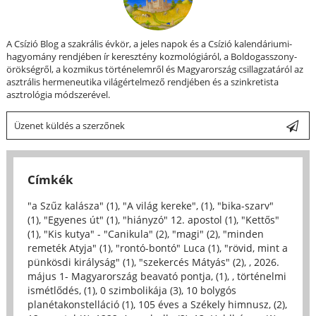
A Csízió Blog a szakrális évkör, a jeles napok és a Csízió kalendáriumi-
hagyomány rendjében ír keresztény kozmológiáról, a Boldogasszony-
örökségről, a kozmikus történelemről és Magyarország csillagzatáról az
asztrális hermeneutika világértelmező rendjében és a szinkretista
asztrológia módszerével.
Üzenet küldés a szerzőnek
Címkék
"a Szűz kalásza" (1)
,
"A világ kereke", (1)
,
"bika-szarv"
(1)
,
"Egyenes út" (1)
,
"hiányzó" 12. apostol (1)
,
"Kettős"
(1)
,
"Kis kutya" - "Canikula" (2)
,
"magi" (2)
,
"minden
remeték Atyja" (1)
,
"rontó-bontó" Luca (1)
,
"rövid, mint a
pünkösdi királyság" (1)
,
"szekercés Mátyás" (2)
,
, 2026.
május 1- Magyarország beavató pontja, (1)
,
, történelmi
ismétlődés, (1)
,
0 szimbolikája (3)
,
10 bolygós
planétakonstelláció (1)
,
105 éves a Székely himnusz, (2)
,