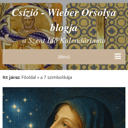
Csízió - Wieber Orsolya
blogja
a Szent Idő Kalendáriuma
Menü
Itt jársz:
Főoldal
»
a 7 szimbolikája