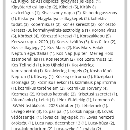
(2)
,
Kígyó, az Aszklépioszi gyógyítás jelképe, (1)
,
Kígyótartó csillagkép (2)
,
Kikelet (5)
,
Király és
asztrológus (1)
,
Kisasszony napja (2)
,
Kisboldogasszony
(1)
,
Kiskutya - Nagykutya csillagképek (2)
,
kollektív
tudat, (3)
,
Kopernikusz (2)
,
Kör és kereszt (2)
,
Kör osztó
kereszt (3)
,
kormányváltás-asztrológia (1)
,
Korona vírus
(6)
,
Köröszt (4)
,
Körosztó kereszt (1)
,
Korszakkapu (5)
,
Korszakkapu- 2020, (1)
,
Korszakváltás (3)
,
Kos 0. fok (2)
,
Kos csillagjegy (1)
,
Kos Mars (2)
,
Kos Mars-Halak
Neptun együttállás (1)
,
Kos Nap-Jupiter- Mérleg Hold
szembenállás (1)
,
Kos Neptun (2)
,
Kos Szaturnusz (2)
,
Kos Telihold (1)
,
Kos Újhold (1)
,
Kos-Mérleg
kamrapontok (1)
,
Kos-Mérleg tengely (2)
,
Kosba lépő
Neptun (1)
,
Kőszeg (1)
,
Kőszeg ostroma (1)
,
Középkori
szómágia (2)
,
kozmikus évkör (1)
,
kozmikus papírforma
(1)
,
kozmikus történelem (2)
,
Kozmikus Törvény (4)
,
Kozmosz (2)
,
Krisztus katonája (2)
,
Krisztusi szeretet (1)
,
látomások (1)
,
Lélek (1)
,
Lélektől-lélekig (1)
,
Lemmon és
SWAN üstökösök - 2025 október (1)
,
Lételemek (1)
,
Levegő elem (3)
,
ló, paripa, (1)
,
Lölkök napja (3)
,
Lovak
védőszentje, (1)
,
lovas csillagképek, (1)
,
Lovas nemzeti
örökség, (1)
,
Luca nap, december 13 (1)
,
Luca-búza (2)
,
Luca-kalendárium (2)
,
Luca-széke (1)
,
mágia (2)
,