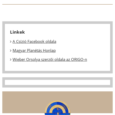
Linkek
A Csízió Facebook oldala
Magyar Planétás Honlap
Wieber Orsolya szerzői oldala az ORIGO-n