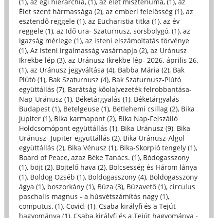
(1)
,
az égi hierarchia, (1)
,
az élet misztériuma, (1)
,
az
Élet szent hármassága (2)
,
az emberi felelősség (1)
,
az
esztendő reggele (1)
,
az Eucharistia titka (1)
,
az év
reggele (1)
,
az Idő ura- Szaturnusz, sorsbolygó, (1)
,
az
Igazság mérlege (1)
,
az isteni elszámoltatás törvénye
(1)
,
Az isteni irgalmasság vasárnapja (2)
,
az Uránusz
Ikrekbe lép (3)
,
az Uránusz Ikrekbe lép- 2026. április 26.
(1)
,
az Uránusz jegyváltása (4)
,
Babba Mária (2)
,
Bak
Plútó (1)
,
Bak Szaturnusz (4)
,
Bak Szaturnusz-Plútó
együttállás (7)
,
Barátság kőolajvezeték felrobbantása-
Nap-Uránusz (1)
,
Béketárgyalás (1)
,
Béketárgyalás-
Budapest (1)
,
Betelgeuse (1)
,
Betlehemi csillag (2)
,
Bika
Jupiter (1)
,
Bika karmapont (2)
,
Bika Nap-Felszálló
Holdcsomópont együttállás (1)
,
Bika Uránusz (9)
,
Bika
Uránusz- Jupiter együttállás (2)
,
Bika Uránusz-Algol
együttállás (2)
,
Bika Vénusz (1)
,
Bika-Skorpió tengely (1)
,
Board of Peace, azaz Béke Tanács. (1)
,
Bódogasszony
(1)
,
böjt (2)
,
Böjtelő hava (2)
,
Bölcsesség és Három lánya
(1)
,
Boldog Özséb (1)
,
Boldogasszony (4)
,
Boldogasszony
ágya (1)
,
boszorkány (1)
,
Búza (3)
,
Búzavető (1)
,
circulus
paschalis magnus - a húsvétszámítás nagy (1)
,
computus, (1)
,
Covid, (1)
,
Csaba királyfi és a Tejút
hagyománya (1)
,
Csaba királyfi és a Tejút hagyománya -