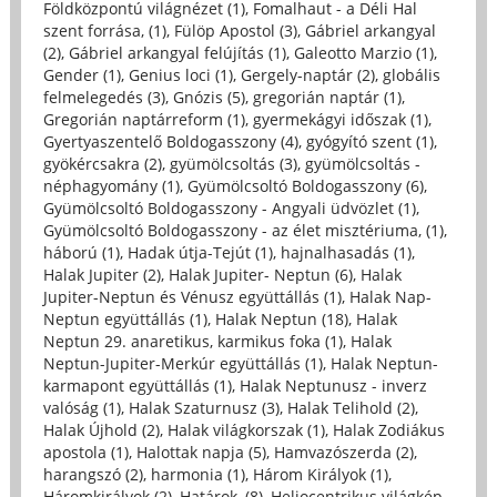
Földközpontú világnézet (1)
,
Fomalhaut - a Déli Hal
szent forrása, (1)
,
Fülöp Apostol (3)
,
Gábriel arkangyal
(2)
,
Gábriel arkangyal felújítás (1)
,
Galeotto Marzio (1)
,
Gender (1)
,
Genius loci (1)
,
Gergely-naptár (2)
,
globális
felmelegedés (3)
,
Gnózis (5)
,
gregorián naptár (1)
,
Gregorián naptárreform (1)
,
gyermekágyi időszak (1)
,
Gyertyaszentelő Boldogasszony (4)
,
gyógyító szent (1)
,
gyökércsakra (2)
,
gyümölcsoltás (3)
,
gyümölcsoltás -
néphagyomány (1)
,
Gyümölcsoltó Boldogasszony (6)
,
Gyümölcsoltó Boldogasszony - Angyali üdvözlet (1)
,
Gyümölcsoltó Boldogasszony - az élet misztériuma, (1)
,
háború (1)
,
Hadak útja-Tejút (1)
,
hajnalhasadás (1)
,
Halak Jupiter (2)
,
Halak Jupiter- Neptun (6)
,
Halak
Jupiter-Neptun és Vénusz együttállás (1)
,
Halak Nap-
Neptun együttállás (1)
,
Halak Neptun (18)
,
Halak
Neptun 29. anaretikus, karmikus foka (1)
,
Halak
Neptun-Jupiter-Merkúr együttállás (1)
,
Halak Neptun-
karmapont együttállás (1)
,
Halak Neptunusz - inverz
valóság (1)
,
Halak Szaturnusz (3)
,
Halak Telihold (2)
,
Halak Újhold (2)
,
Halak világkorszak (1)
,
Halak Zodiákus
apostola (1)
,
Halottak napja (5)
,
Hamvazószerda (2)
,
harangszó (2)
,
harmonia (1)
,
Három Királyok (1)
,
Háromkirályok (2)
,
Határok, (8)
,
Heliocentrikus világkép