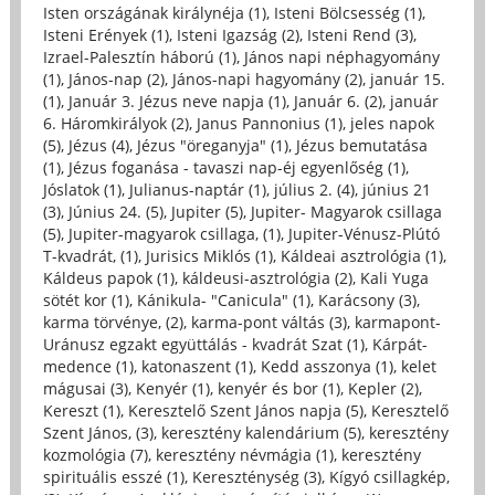
Isten országának királynéja (1)
,
Isteni Bölcsesség (1)
,
Isteni Erények (1)
,
Isteni Igazság (2)
,
Isteni Rend (3)
,
Izrael-Palesztín háború (1)
,
János napi néphagyomány
(1)
,
János-nap (2)
,
János-napi hagyomány (2)
,
január 15.
(1)
,
Január 3. Jézus neve napja (1)
,
Január 6. (2)
,
január
6. Háromkirályok (2)
,
Janus Pannonius (1)
,
jeles napok
(5)
,
Jézus (4)
,
Jézus "öreganyja" (1)
,
Jézus bemutatása
(1)
,
Jézus foganása - tavaszi nap-éj egyenlőség (1)
,
Jóslatok (1)
,
Julianus-naptár (1)
,
július 2. (4)
,
június 21
(3)
,
Június 24. (5)
,
Jupiter (5)
,
Jupiter- Magyarok csillaga
(5)
,
Jupiter-magyarok csillaga, (1)
,
Jupiter-Vénusz-Plútó
T-kvadrát, (1)
,
Jurisics Miklós (1)
,
Káldeai asztrológia (1)
,
Káldeus papok (1)
,
káldeusi-asztrológia (2)
,
Kali Yuga
sötét kor (1)
,
Kánikula- "Canicula" (1)
,
Karácsony (3)
,
karma törvénye, (2)
,
karma-pont váltás (3)
,
karmapont-
Uránusz egzakt együttálás - kvadrát Szat (1)
,
Kárpát-
medence (1)
,
katonaszent (1)
,
Kedd asszonya (1)
,
kelet
mágusai (3)
,
Kenyér (1)
,
kenyér és bor (1)
,
Kepler (2)
,
Kereszt (1)
,
Keresztelő Szent János napja (5)
,
Keresztelő
Szent János, (3)
,
keresztény kalendárium (5)
,
keresztény
kozmológia (7)
,
keresztény névmágia (1)
,
keresztény
spirituális esszé (1)
,
Kereszténység (3)
,
Kígyó csillagkép,