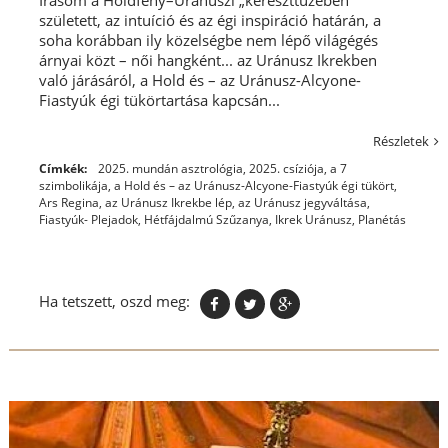
született, az intuíció és az égi inspiráció határán, a
soha korábban ily közelségbe nem lépő világégés
árnyai közt – női hangként... az Uránusz Ikrekben
való járásáról, a Hold és – az Uránusz-Alcyone-
Fiastyúk égi tükörtartása kapcsán...
Részletek
Címkék:
2025. mundán asztrológia
,
2025. csíziója
,
a 7
szimbolikája
,
a Hold és – az Uránusz-Alcyone-Fiastyúk égi tükört
,
Ars Regina
,
az Uránusz Ikrekbe lép
,
az Uránusz jegyváltása
,
Fiastyúk- Plejadok
,
Hétfájdalmú Szűzanya
,
Ikrek Uránusz
,
Planétás
Ha tetszett, oszd meg: