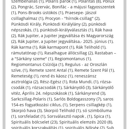
szembenállás (1)
,
Poláris párok (1)
,
Polaritás (8)
,
Pollux
(2)
,
Pongrác, Szervác, Bonifác - a májusi fagyosszentek
(1)
,
Pons-Brooks üstökös (1)
,
Praesepe- Jászol
csillaghalmaz (1)
,
Procyon - "hírnök-csillag" (2)
,
Pünkösdi Király, Pünkösdi Királylány (2)
,
pünkösdi
népszokás, (1)
,
pünkösdi-királyválasztás (1)
,
Rák hava
(2)
,
Rák Jupiter, a Jupiter jegyváltása és Magyarország
(2)
,
Rák Jupiter, a Jupiter jegyváltása,- 2025. június (1)
,
Rák karma (1)
,
Rák karmapont (1)
,
Rák Telihold (1)
,
rámutatónap (1)
,
Rasalhague állócsillag (2)
,
Rastaban –
a "Sárkány szeme" (1)
,
Regiomontanus (1)
,
Regiomontanus Csíziója (1)
,
Regulus - az Oroszlán
szíve, (1)
,
Remete szent Antal (1)
,
Remete Szent Pál (1)
,
Remeteség (1)
,
rend és káosz (1)
,
reneszánsz
asztrológia (2)
,
Rész-Egész (1)
,
Rota Mundi, (1)
,
rózsa-
csodák (1)
,
rózsacsodák (1)
,
Sárkányölő (3)
,
Sárkányölő
vitéz, Április 24. népszokások (1)
,
Sárkányrend (3)
,
Sarkcsillag-Polaris (1)
,
Sarlós Boldogasszony (7)
,
saros
154-es fogyatkozási ciklus, (1)
,
Serpens csillagkép (1)
,
Skorpió hava (3)
,
Skorpió Telihold (1)
,
só szimbóluma
(1)
,
sorsfeladat (1)
,
Sorsválasztó napok , (1)
,
Spica (1)
,
Spirituális bölcselet (23)
,
Spirituális elemzés 2020 (8)
,
spirituális korszakváltás (1)
,
spirituális Nőiség (2)
,
Sub