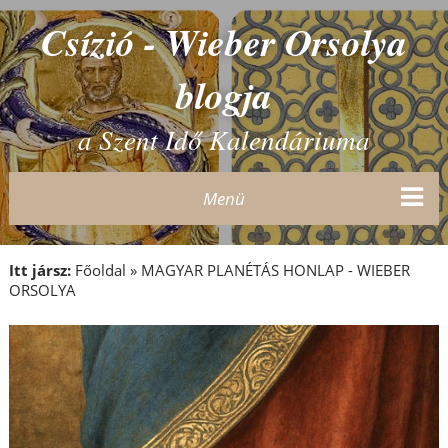
Csízió - Wieber Orsolya
blogja
a Szent Idő Kalendáriuma
Menü
Itt jársz:
Főoldal
»
MAGYAR PLANÉTÁS HONLAP - WIEBER
ORSOLYA