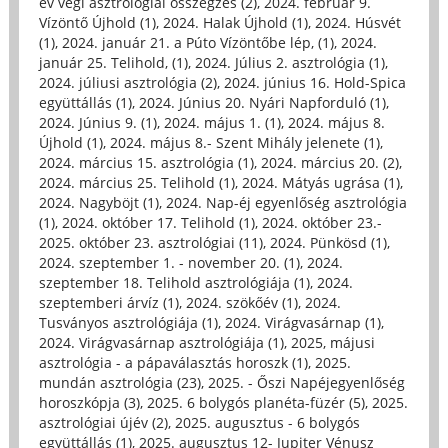
év végi asztrológiai összegzés (2)
,
2024. február 9.
Vízöntő Újhold (1)
,
2024. Halak Újhold (1)
,
2024. Húsvét
(1)
,
2024. január 21. a Púto Vízöntőbe lép, (1)
,
2024.
január 25. Telihold, (1)
,
2024. Július 2. asztrológia (1)
,
2024. júliusi asztrológia (2)
,
2024. június 16. Hold-Spica
együttállás (1)
,
2024. Június 20. Nyári Napforduló (1)
,
2024. Június 9. (1)
,
2024. május 1. (1)
,
2024. május 8.
Újhold (1)
,
2024. május 8.- Szent Mihály jelenete (1)
,
2024. március 15. asztrológia (1)
,
2024. március 20. (2)
,
2024. március 25. Telihold (1)
,
2024. Mátyás ugrása (1)
,
2024. Nagyböjt (1)
,
2024. Nap-éj egyenlőség asztrológia
(1)
,
2024. október 17. Telihold (1)
,
2024. október 23.-
2025. október 23. asztrológiai (11)
,
2024. Pünkösd (1)
,
2024. szeptember 1. - november 20. (1)
,
2024.
szeptember 18. Telihold asztrológiája (1)
,
2024.
szeptemberi árvíz (1)
,
2024. szökőév (1)
,
2024.
Tusványos asztrológiája (1)
,
2024. Virágvasárnap (1)
,
2024. Virágvasárnap asztrológiája (1)
,
2025, májusi
asztrológia - a pápaválasztás horoszk (1)
,
2025.
mundán asztrológia (23)
,
2025. - Őszi Napéjegyenlőség
horoszkópja (3)
,
2025. 6 bolygós planéta-füzér (5)
,
2025.
asztrológiai újév (2)
,
2025. augusztus - 6 bolygós
együttállás (1)
,
2025. augusztus 12- Jupiter Vénusz