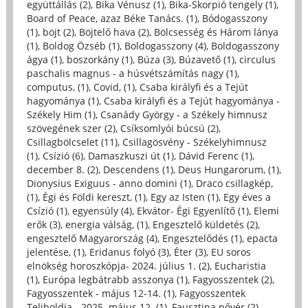
együttállás (2)
,
Bika Vénusz (1)
,
Bika-Skorpió tengely (1)
,
Board of Peace, azaz Béke Tanács. (1)
,
Bódogasszony
(1)
,
böjt (2)
,
Böjtelő hava (2)
,
Bölcsesség és Három lánya
(1)
,
Boldog Özséb (1)
,
Boldogasszony (4)
,
Boldogasszony
ágya (1)
,
boszorkány (1)
,
Búza (3)
,
Búzavető (1)
,
circulus
paschalis magnus - a húsvétszámítás nagy (1)
,
computus, (1)
,
Covid, (1)
,
Csaba királyfi és a Tejút
hagyománya (1)
,
Csaba királyfi és a Tejút hagyománya -
Székely Him (1)
,
Csanády György - a Székely himnusz
szövegének szer (2)
,
Csíksomlyói búcsú (2)
,
Csillagbölcselet (11)
,
Csillagösvény - Székelyhimnusz
(1)
,
Csízió (6)
,
Damaszkuszi út (1)
,
Dávid Ferenc (1)
,
december 8. (2)
,
Descendens (1)
,
Deus Hungarorum, (1)
,
Dionysius Exiguus - anno domini (1)
,
Draco csillagkép,
(1)
,
Égi és Földi kereszt, (1)
,
Egy az Isten (1)
,
Egy éves a
Csízió (1)
,
egyensúly (4)
,
Ekvátor- Égi Egyenlítő (1)
,
Elemi
erők (3)
,
energia válság, (1)
,
Engesztelő küldetés (2)
,
engesztelő Magyarország (4)
,
Engesztelődés (1)
,
epacta
jelentése, (1)
,
Eridanus folyó (3)
,
Éter (3)
,
EU soros
elnökség horoszkópja- 2024. július 1. (2)
,
Eucharistia
(1)
,
Európa legbátrabb asszonya (1)
,
Fagyosszentek (2)
,
Fagyosszentek - május 12-14. (1)
,
Fagyosszentek
Teliholdja - 2025. május 12. (1)
,
Fausztina nővér (2)
,