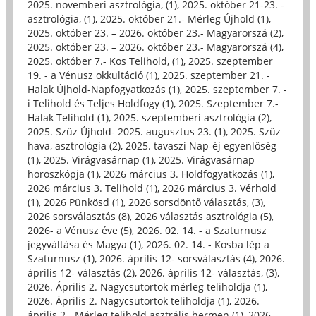
2025. novemberi asztrológia, (1)
,
2025. október 21-23. -
asztrológia, (1)
,
2025. október 21.- Mérleg Újhold (1)
,
2025. október 23. – 2026. október 23.- Magyarorszá (2)
,
2025. október 23. – 2026. október 23.- Magyarorszá (4)
,
2025. október 7.- Kos Telihold, (1)
,
2025. szeptember
19. - a Vénusz okkultáció (1)
,
2025. szeptember 21. -
Halak Újhold-Napfogyatkozás (1)
,
2025. szeptember 7. -
i Telihold és Teljes Holdfogy (1)
,
2025. Szeptember 7.-
Halak Telihold (1)
,
2025. szeptemberi asztrológia (2)
,
2025. Szűz Újhold- 2025. augusztus 23. (1)
,
2025. Szűz
hava, asztrológia (2)
,
2025. tavaszi Nap-éj egyenlőség
(1)
,
2025. Virágvasárnap (1)
,
2025. Virágvasárnap
horoszkópja (1)
,
2026 március 3. Holdfogyatkozás (1)
,
2026 március 3. Telihold (1)
,
2026 március 3. Vérhold
(1)
,
2026 Pünkösd (1)
,
2026 sorsdöntő választás, (3)
,
2026 sorsválasztás (8)
,
2026 választás asztrológia (5)
,
2026- a Vénusz éve (5)
,
2026. 02. 14. - a Szaturnusz
jegyváltása és Magya (1)
,
2026. 02. 14. - Kosba lép a
Szaturnusz (1)
,
2026. április 12- sorsválasztás (4)
,
2026.
április 12- választás (2)
,
2026. április 12- választás, (3)
,
2026. Április 2. Nagycsütörtök mérleg teliholdja (1)
,
2026. Április 2. Nagycsütörtök teliholdja (1)
,
2026.
április 2.- Mérleg telihold asztrális hermen (1)
,
2026.