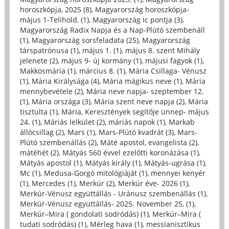
horoszkópja, 2025 (8)
,
Magyarország horoszkópja-
május 1-Telihold, (1)
,
Magyarország Ic pontja (3)
,
Magyarország Radix Napja és a Nap-Plútó szembenáll
(1)
,
Magyarország sorsfeladata (25)
,
Magyarország
társpatrónusa (1)
,
május 1. (1)
,
május 8. szent Mihály
jelenete (2)
,
május 9- új kormány (1)
,
májusi fagyok (1)
,
Makkosmária (1)
,
március 8. (1)
,
Mária Csillaga- Vénusz
(1)
,
Mária Királysága (4)
,
Mária mágikus neve (1)
,
Mária
mennybevétele (2)
,
Mária neve napja- szeptember 12.
(1)
,
Mária országa (3)
,
Mária szent neve napja (2)
,
Mária
tisztulta (1)
,
Mária, Keresztények segítője ünnep- május
24. (1)
,
Máriás lelkület (2)
,
máriás napok (1)
,
Markab
állócsillag (2)
,
Mars (1)
,
Mars-Plútó kvadrát (3)
,
Mars-
Plútó szembenállás (2)
,
Máté apostol, evangelista (2)
,
mátéhét (2)
,
Mátyás 560 évvel ezelőtti koronázása (1)
,
Mátyás apostol (1)
,
Mátyás király (1)
,
Mátyás-ugrása (1)
,
Mc (1)
,
Medusa-Gorgó mitológiáját (1)
,
mennyei kenyér
(1)
,
Mercedes (1)
,
Merkúr (2)
,
Merkúr éve- 2026 (1)
,
Merkúr-Vénusz együttállás - Uránusz szembenállás (1)
,
Merkúr-Vénusz együttállás- 2025. November 25, (1)
,
Merkúr–Mira ( gondolati sodródás) (1)
,
Merkúr–Mira (
tudati sodródás) (1)
,
Mérleg hava (1)
,
messianisztikus