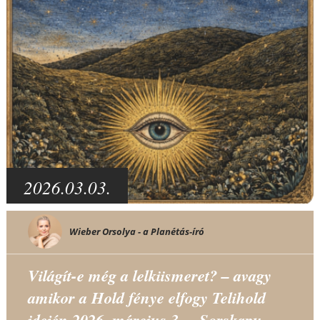
2026.03.03.
Wieber Orsolya - a Planétás-író
Világít-e még a lelkiismeret? – avagy
amikor a Hold fénye elfogy Telihold
idején 2026. március 3. – Sorskapu