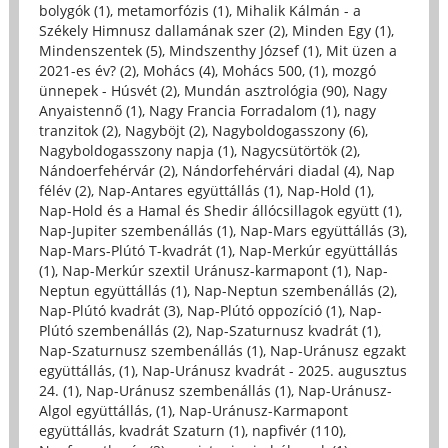
bolygók (1)
,
metamorfózis (1)
,
Mihalik Kálmán - a
Székely Himnusz dallamának szer (2)
,
Minden Egy (1)
,
Mindenszentek (5)
,
Mindszenthy József (1)
,
Mit üzen a
2021-es év? (2)
,
Mohács (4)
,
Mohács 500, (1)
,
mozgó
ünnepek - Húsvét (2)
,
Mundán asztrológia (90)
,
Nagy
Anyaistennő (1)
,
Nagy Francia Forradalom (1)
,
nagy
tranzitok (2)
,
Nagyböjt (2)
,
Nagyboldogasszony (6)
,
Nagyboldogasszony napja (1)
,
Nagycsütörtök (2)
,
Nándoerfehérvár (2)
,
Nándorfehérvári diadal (4)
,
Nap
félév (2)
,
Nap-Antares együttállás (1)
,
Nap-Hold (1)
,
Nap-Hold és a Hamal és Shedir állócsillagok együtt (1)
,
Nap-Jupiter szembenállás (1)
,
Nap-Mars együttállás (3)
,
Nap-Mars-Plútó T-kvadrát (1)
,
Nap-Merkúr együttállás
(1)
,
Nap-Merkúr szextil Uránusz-karmapont (1)
,
Nap-
Neptun együttállás (1)
,
Nap-Neptun szembenállás (2)
,
Nap-Plútó kvadrát (3)
,
Nap-Plútó oppozíció (1)
,
Nap-
Plútó szembenállás (2)
,
Nap-Szaturnusz kvadrát (1)
,
Nap-Szaturnusz szembenállás (1)
,
Nap-Uránusz egzakt
együttállás, (1)
,
Nap-Uránusz kvadrát - 2025. augusztus
24. (1)
,
Nap-Uránusz szembenállás (1)
,
Nap-Uránusz-
Algol együttállás, (1)
,
Nap-Uránusz-Karmapont
együttállás, kvadrát Szaturn (1)
,
napfivér (110)
,