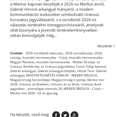
a Merkúr kapcsán beszéljek a 2026-os Merkúr-évről,
Gábriel Hírvivő arkangyal hiányáról, a modern
kommunikációs eszközöket szimbolizáló Uránusz
korszakos jegyváltásáról, s a sorsdöntő 2026-os
választás történelmi tömegpszichózisáról, amelynek
okát bizonyára a jövendő történelemkönyveiben
sokan boncolgatják még...
Részletek
Címkék:
2026 sorsdöntő választás,
,
2026 sorsválasztás
,
2026.
csíziója
,
Asztrális hermeneutika - Csízió
,
Asztrális hermeneutika -
Magyar Planétás
,
Asztrális hermeneutika - Wieber Orsolya
,
az
Uránusz Ikrekbe lép
,
az Uránusz jegyváltása
,
Csízió
,
Fülöp Apostol
,
Gábriel arkangyal
,
Gábriel arkangyal felújítás
,
Hősök Tere- Gábriel
arkangyal
,
MAGYAR PLANÉTÁS HONLAP - WIEBER ORSOLYA
,
Magyarország horoszkópja
,
Magyarország Ic pontja
,
Merkúr éve-
2026
,
Uránusz az Ikrekben
,
Uránusz és az Ikrek,
,
Uránusz Ikrek
jegyváltás - asztrológiai elemzés 20
,
WIEBER ORSOLYA - Csízió
,
•
Merkúr éve 2026 - hír és igazság
Ha tetszett, oszd meg: