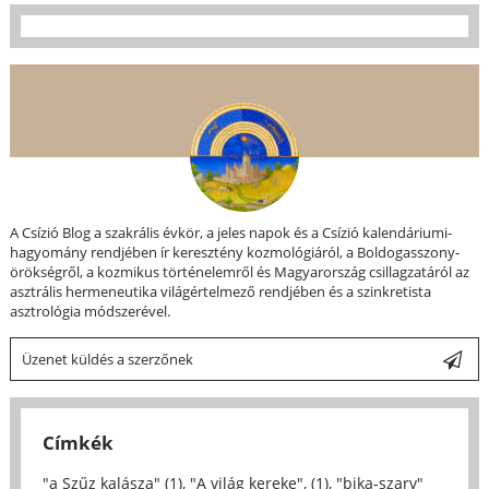
A Csízió Blog a szakrális évkör, a jeles napok és a Csízió kalendáriumi-
hagyomány rendjében ír keresztény kozmológiáról, a Boldogasszony-
örökségről, a kozmikus történelemről és Magyarország csillagzatáról az
asztrális hermeneutika világértelmező rendjében és a szinkretista
asztrológia módszerével.
Üzenet küldés a szerzőnek
Címkék
"a Szűz kalásza" (1)
,
"A világ kereke", (1)
,
"bika-szarv"