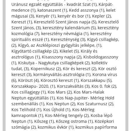
Uránusz egzakt együttálás - kvadrát Szat (1)
,
Kárpát-
medence (1)
,
katonaszent (1)
,
Kedd asszonya (1)
,
kelet
mágusai (3)
,
Kenyér (1)
,
kenyér és bor (1)
,
Kepler (2)
,
Kereszt (1)
,
Keresztelő Szent János napja (5)
,
Keresztelő
Szent János, (3)
,
keresztény kalendárium (5)
,
keresztény
kozmológia (7)
,
keresztény névmágia (1)
,
keresztény
spirituális esszé (1)
,
Kereszténység (3)
,
Kígyó csillagkép,
(2)
,
Kígyó, az Aszklépioszi gyógyítás jelképe, (1)
,
Kígyótartó csillagkép (2)
,
Kikelet (5)
,
Király és
asztrológus (1)
,
Kisasszony napja (2)
,
Kisboldogasszony
(1)
,
Kiskutya - Nagykutya csillagképek (2)
,
kollektív
tudat, (3)
,
Kopernikusz (2)
,
Kör és kereszt (2)
,
Kör osztó
kereszt (3)
,
kormányváltás-asztrológia (1)
,
Korona vírus
(6)
,
Köröszt (4)
,
Körosztó kereszt (1)
,
Korszakkapu (5)
,
Korszakkapu- 2020, (1)
,
Korszakváltás (3)
,
Kos 0. fok (2)
,
Kos csillagjegy (1)
,
Kos Mars (2)
,
Kos Mars-Halak
Neptun együttállás (1)
,
Kos Nap-Jupiter- Mérleg Hold
szembenállás (1)
,
Kos Neptun (2)
,
Kos Szaturnusz (2)
,
Kos Telihold (1)
,
Kos Újhold (1)
,
Kos-Mérleg
kamrapontok (1)
,
Kos-Mérleg tengely (2)
,
Kosba lépő
Neptun (1)
,
Kőszeg (1)
,
Kőszeg ostroma (1)
,
Középkori
szómágia (2)
,
kozmikus évkör (1)
,
kozmikus papírforma