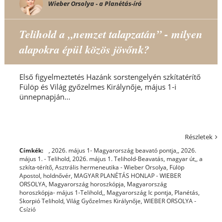
Wieber Orsolya - a Planétás-író
Telihold a „nemzet talapzatán” - milyen
alapokra épül közös jövőnk?
Első figyelmeztetés Hazánk sorstengelyén szkítatérítő
Fülöp és Világ győzelmes Királynője, május 1-i
ünnepnapján...
Részletek
Címkék:
, 2026. május 1- Magyarország beavató pontja,
,
2026.
május 1. - Telihold
,
2026. május 1. Telihold-Beavatás, magyar út,
,
a
szkíta-térítő
,
Asztrális hermeneutika - Wieber Orsolya
,
Fülöp
Apostol
,
holdnővér
,
MAGYAR PLANÉTÁS HONLAP - WIEBER
ORSOLYA
,
Magyarország horoszkópja
,
Magyarország
horoszkópja- május 1-Telihold,
,
Magyarország Ic pontja
,
Planétás
,
Skorpió Telihold
,
Világ Győzelmes Királynője
,
WIEBER ORSOLYA -
Csízió