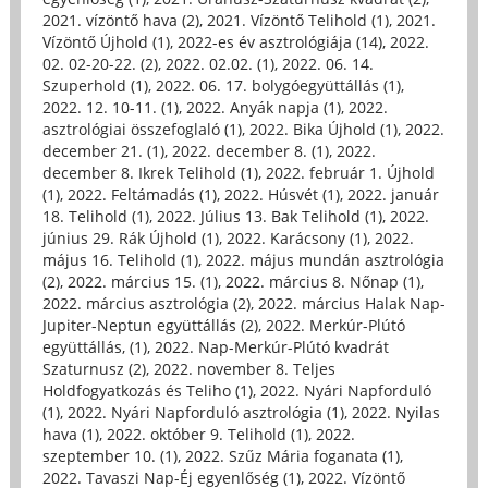
2021. vízöntő hava (2)
,
2021. Vízöntő Telihold (1)
,
2021.
Vízöntő Újhold (1)
,
2022-es év asztrológiája (14)
,
2022.
02. 02-20-22. (2)
,
2022. 02.02. (1)
,
2022. 06. 14.
Szuperhold (1)
,
2022. 06. 17. bolygóegyüttállás (1)
,
2022. 12. 10-11. (1)
,
2022. Anyák napja (1)
,
2022.
asztrológiai összefoglaló (1)
,
2022. Bika Újhold (1)
,
2022.
december 21. (1)
,
2022. december 8. (1)
,
2022.
december 8. Ikrek Telihold (1)
,
2022. február 1. Újhold
(1)
,
2022. Feltámadás (1)
,
2022. Húsvét (1)
,
2022. január
18. Telihold (1)
,
2022. Július 13. Bak Telihold (1)
,
2022.
június 29. Rák Újhold (1)
,
2022. Karácsony (1)
,
2022.
május 16. Telihold (1)
,
2022. május mundán asztrológia
(2)
,
2022. március 15. (1)
,
2022. március 8. Nőnap (1)
,
2022. március asztrológia (2)
,
2022. március Halak Nap-
Jupiter-Neptun együttállás (2)
,
2022. Merkúr-Plútó
együttállás, (1)
,
2022. Nap-Merkúr-Plútó kvadrát
Szaturnusz (2)
,
2022. november 8. Teljes
Holdfogyatkozás és Teliho (1)
,
2022. Nyári Napforduló
(1)
,
2022. Nyári Napforduló asztrológia (1)
,
2022. Nyilas
hava (1)
,
2022. október 9. Telihold (1)
,
2022.
szeptember 10. (1)
,
2022. Szűz Mária foganata (1)
,
2022. Tavaszi Nap-Éj egyenlőség (1)
,
2022. Vízöntő