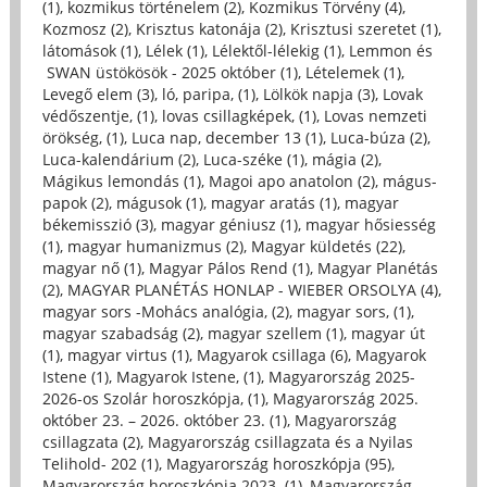
(1)
,
kozmikus történelem (2)
,
Kozmikus Törvény (4)
,
Kozmosz (2)
,
Krisztus katonája (2)
,
Krisztusi szeretet (1)
,
látomások (1)
,
Lélek (1)
,
Lélektől-lélekig (1)
,
Lemmon és
SWAN üstökösök - 2025 október (1)
,
Lételemek (1)
,
Levegő elem (3)
,
ló, paripa, (1)
,
Lölkök napja (3)
,
Lovak
védőszentje, (1)
,
lovas csillagképek, (1)
,
Lovas nemzeti
örökség, (1)
,
Luca nap, december 13 (1)
,
Luca-búza (2)
,
Luca-kalendárium (2)
,
Luca-széke (1)
,
mágia (2)
,
Mágikus lemondás (1)
,
Magoi apo anatolon (2)
,
mágus-
papok (2)
,
mágusok (1)
,
magyar aratás (1)
,
magyar
békemisszió (3)
,
magyar géniusz (1)
,
magyar hősiesség
(1)
,
magyar humanizmus (2)
,
Magyar küldetés (22)
,
magyar nő (1)
,
Magyar Pálos Rend (1)
,
Magyar Planétás
(2)
,
MAGYAR PLANÉTÁS HONLAP - WIEBER ORSOLYA (4)
,
magyar sors -Mohács analógia, (2)
,
magyar sors, (1)
,
magyar szabadság (2)
,
magyar szellem (1)
,
magyar út
(1)
,
magyar virtus (1)
,
Magyarok csillaga (6)
,
Magyarok
Istene (1)
,
Magyarok Istene, (1)
,
Magyarország 2025-
2026-os Szolár horoszkópja, (1)
,
Magyarország 2025.
október 23. – 2026. október 23. (1)
,
Magyarország
csillagzata (2)
,
Magyarország csillagzata és a Nyilas
Telihold- 202 (1)
,
Magyarország horoszkópja (95)
,
Magyarország horoszkópja 2023. (1)
,
Magyarország