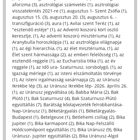
aforizma (3)
,
asztrológiai számvetés (1)
,
asztrológiai
visszatekintés 2021-re (1)
,
augusztus 1- Szent Zsófia (1)
,
augusztus 15. (3)
,
augusztus 20. (3)
,
augusztus 6. -
transzfiguráció (3)
,
aura (1)
,
Avilai szent Teréz (1)
,
az
"esztendő estéje" (1)
,
az Adventi koszorú kört osztó
keresztje, (1)
,
Az adventi koszorú misztériuma (1)
,
Az
Aranybulla horoszkópja (1)
,
az asztrológia világnapja
(1)
,
az égi hierarchia, (1)
,
az élet misztériuma, (1)
,
az
Élet szent hármassága (2)
,
az emberi felelősség (1)
,
az
esztendő reggele (1)
,
az Eucharistia titka (1)
,
az év
reggele (1)
,
az Idő ura- Szaturnusz, sorsbolygó, (1)
,
az
Igazság mérlege (1)
,
az isteni elszámoltatás törvénye
(1)
,
Az isteni irgalmasság vasárnapja (2)
,
az Uránusz
Ikrekbe lép (3)
,
az Uránusz Ikrekbe lép- 2026. április 26.
(1)
,
az Uránusz jegyváltása (4)
,
Babba Mária (2)
,
Bak
Plútó (1)
,
Bak Szaturnusz (4)
,
Bak Szaturnusz-Plútó
együttállás (7)
,
Barátság kőolajvezeték felrobbantása-
Nap-Uránusz (1)
,
Béketárgyalás (1)
,
Béketárgyalás-
Budapest (1)
,
Betelgeuse (1)
,
Betlehemi csillag (2)
,
Bika
Jupiter (1)
,
Bika karmapont (2)
,
Bika Nap-Felszálló
Holdcsomópont együttállás (1)
,
Bika Uránusz (9)
,
Bika
Uránusz- Jupiter együttállás (2)
,
Bika Uránusz-Algol