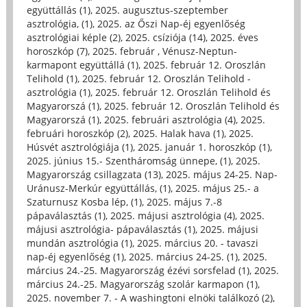
együttállás (1)
,
2025. augusztus-szeptember
asztrológia, (1)
,
2025. az Őszi Nap-éj egyenlőség
asztrológiai képle (2)
,
2025. csíziója (14)
,
2025. éves
horoszkóp (7)
,
2025. február , Vénusz-Neptun-
karmapont együttállá (1)
,
2025. február 12. Oroszlán
Telihold (1)
,
2025. február 12. Oroszlán Telihold -
asztrológia (1)
,
2025. február 12. Oroszlán Telihold és
Magyarorszá (1)
,
2025. február 12. Oroszlán Telihold és
Magyarorszá (1)
,
2025. februári asztrológia (4)
,
2025.
februári horoszkóp (2)
,
2025. Halak hava (1)
,
2025.
Húsvét asztrológiája (1)
,
2025. január 1. horoszkóp (1)
,
2025. június 15.- Szentháromság ünnepe, (1)
,
2025.
Magyarország csillagzata (13)
,
2025. május 24-25. Nap-
Uránusz-Merkúr együttállás, (1)
,
2025. május 25.- a
Szaturnusz Kosba lép, (1)
,
2025. május 7.-8
pápaválasztás (1)
,
2025. májusi asztrológia (4)
,
2025.
májusi asztrológia- pápaválasztás (1)
,
2025. májusi
mundán asztrológia (1)
,
2025. március 20. - tavaszi
nap-éj egyenlőség (1)
,
2025. március 24-25. (1)
,
2025.
március 24.-25. Magyarország ézévi sorsfelad (1)
,
2025.
március 24.-25. Magyarország szolár karmapon (1)
,
2025. november 7. - A washingtoni elnöki találkozó (2)
,