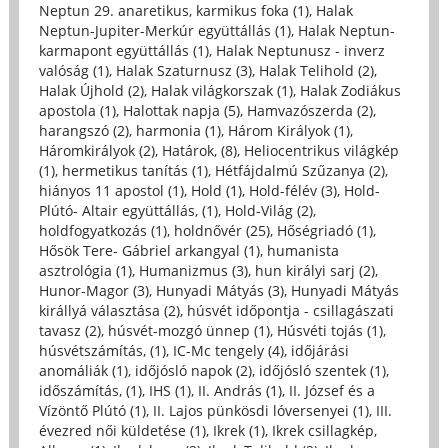
Neptun 29. anaretikus, karmikus foka (1)
,
Halak
Neptun-Jupiter-Merkúr együttállás (1)
,
Halak Neptun-
karmapont együttállás (1)
,
Halak Neptunusz - inverz
valóság (1)
,
Halak Szaturnusz (3)
,
Halak Telihold (2)
,
Halak Újhold (2)
,
Halak világkorszak (1)
,
Halak Zodiákus
apostola (1)
,
Halottak napja (5)
,
Hamvazószerda (2)
,
harangszó (2)
,
harmonia (1)
,
Három Királyok (1)
,
Háromkirályok (2)
,
Határok, (8)
,
Heliocentrikus világkép
(1)
,
hermetikus tanítás (1)
,
Hétfájdalmú Szűzanya (2)
,
hiányos 11 apostol (1)
,
Hold (1)
,
Hold-félév (3)
,
Hold-
Plútó- Altair együttállás, (1)
,
Hold-Világ (2)
,
holdfogyatkozás (1)
,
holdnővér (25)
,
Hőségriadó (1)
,
Hősök Tere- Gábriel arkangyal (1)
,
humanista
asztrológia (1)
,
Humanizmus (3)
,
hun királyi sarj (2)
,
Hunor-Magor (3)
,
Hunyadi Mátyás (3)
,
Hunyadi Mátyás
királlyá választása (2)
,
húsvét időpontja - csillagászati
tavasz (2)
,
húsvét-mozgó ünnep (1)
,
Húsvéti tojás (1)
,
húsvétszámítás, (1)
,
IC-Mc tengely (4)
,
időjárási
anomáliák (1)
,
időjósló napok (2)
,
időjósló szentek (1)
,
időszámítás, (1)
,
IHS (1)
,
II. András (1)
,
II. József és a
Vízöntő Plútó (1)
,
II. Lajos pünkösdi lóversenyei (1)
,
III.
évezred női küldetése (1)
,
Ikrek (1)
,
Ikrek csillagkép,