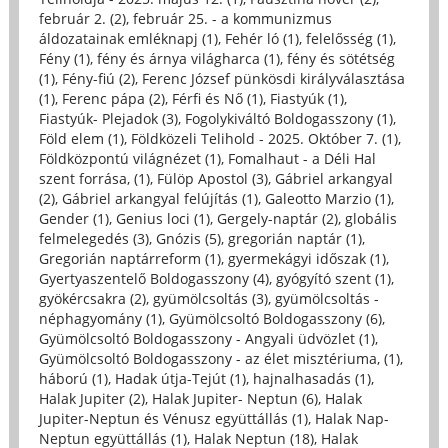
február 2. (2)
,
február 25. - a kommunizmus
áldozatainak emléknapj (1)
,
Fehér ló (1)
,
felelősség (1)
,
Fény (1)
,
fény és árnya világharca (1)
,
fény és sötétség
(1)
,
Fény-fiú (2)
,
Ferenc József pünkösdi királyválasztása
(1)
,
Ferenc pápa (2)
,
Férfi és Nő (1)
,
Fiastyúk (1)
,
Fiastyúk- Plejadok (3)
,
Fogolykiváltó Boldogasszony (1)
,
Föld elem (1)
,
Földközeli Telihold - 2025. Október 7. (1)
,
Földközpontú világnézet (1)
,
Fomalhaut - a Déli Hal
szent forrása, (1)
,
Fülöp Apostol (3)
,
Gábriel arkangyal
(2)
,
Gábriel arkangyal felújítás (1)
,
Galeotto Marzio (1)
,
Gender (1)
,
Genius loci (1)
,
Gergely-naptár (2)
,
globális
felmelegedés (3)
,
Gnózis (5)
,
gregorián naptár (1)
,
Gregorián naptárreform (1)
,
gyermekágyi időszak (1)
,
Gyertyaszentelő Boldogasszony (4)
,
gyógyító szent (1)
,
gyökércsakra (2)
,
gyümölcsoltás (3)
,
gyümölcsoltás -
néphagyomány (1)
,
Gyümölcsoltó Boldogasszony (6)
,
Gyümölcsoltó Boldogasszony - Angyali üdvözlet (1)
,
Gyümölcsoltó Boldogasszony - az élet misztériuma, (1)
,
háború (1)
,
Hadak útja-Tejút (1)
,
hajnalhasadás (1)
,
Halak Jupiter (2)
,
Halak Jupiter- Neptun (6)
,
Halak
Jupiter-Neptun és Vénusz együttállás (1)
,
Halak Nap-
Neptun együttállás (1)
,
Halak Neptun (18)
,
Halak