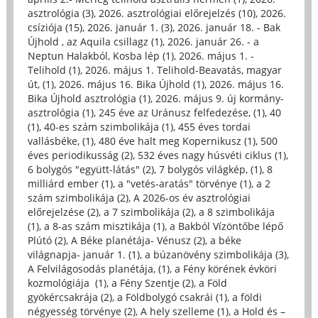
asztrológia (3)
,
2026. asztrológiai előrejelzés (10)
,
2026.
csíziója (15)
,
2026. január 1. (3)
,
2026. január 18. - Bak
Újhold , az Aquila csillagz (1)
,
2026. január 26. - a
Neptun Halakból, Kosba lép (1)
,
2026. május 1. -
Telihold (1)
,
2026. május 1. Telihold-Beavatás, magyar
út, (1)
,
2026. május 16. Bika Újhold (1)
,
2026. május 16.
Bika Újhold asztrológia (1)
,
2026. május 9. új kormány-
asztrológia (1)
,
245 éve az Uránusz felfedezése, (1)
,
40
(1)
,
40-es szám szimbolikája (1)
,
455 éves tordai
vallásbéke, (1)
,
480 éve halt meg Kopernikusz (1)
,
500
éves periodikusság (2)
,
532 éves nagy húsvéti ciklus (1)
,
6 bolygós "együtt-látás" (2)
,
7 bolygós világkép, (1)
,
8
milliárd ember (1)
,
a "vetés-aratás" törvénye (1)
,
a 2
szám szimbolikája (2)
,
A 2026-os év asztrológiai
előrejelzése (2)
,
a 7 szimbolikája (2)
,
a 8 szimbolikája
(1)
,
a 8-as szám misztikája (1)
,
a Bakból Vízöntőbe lépő
Plútó (2)
,
A Béke planétája- Vénusz (2)
,
a béke
világnapja- január 1. (1)
,
a búzanövény szimbolikája (3)
,
A Felvilágosodás planétája, (1)
,
a Fény körének évköri
kozmológiája (1)
,
a Fény Szentje (2)
,
a Föld
gyökércsakrája (2)
,
a Földbolygó csakrái (1)
,
a földi
négyesség törvénye (2)
,
A hely szelleme (1)
,
a Hold és –