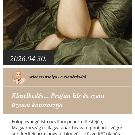
2026.04.30.
Wieber Orsolya - a Planétás-író
Elmélkedés... Profán hír és szent
üzenet kontrasztja
Fülöp evangélista névünnepének előestéjén,
Magyarország csillagzatának beavató pontján – végre
sort kerítek arra, hogy a „hírvivő”, „közvetítő” planéta,