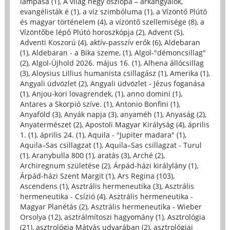
lámpása (1)
,
A világ négy oszlopa – arkangyalok,
evangélisták é (1)
,
a víz szimbóluma (1)
,
a Vízöntő Plútó
és magyar történelem (4)
,
a vízöntő szellemisége (8)
,
a
Vízöntőbe lépő Plútó horoszkópja (2)
,
Advent (5)
,
Adventi Koszorú (4)
,
aktív-passzív erők (6)
,
Aldebaran
(1)
,
Aldebaran - a Bika szeme, (1)
,
Algol-"démoncsillag"
(2)
,
Algol-Újhold 2026. május 16. (1)
,
Alhena állócsillag
(3)
,
Aloysius Lillius humanista csillagász (1)
,
Amerika (1)
,
Angyali üdvözlet (2)
,
Angyali üdvözlet - Jézus foganása
(1)
,
Anjou-kori lovagrendek, (1)
,
anno domini (1)
,
Antares a Skorpió szíve. (1)
,
Antonio Bonfini (1)
,
Anyaföld (3)
,
Anyák napja (3)
,
anyaméh (1)
,
Anyaság (2)
,
Anyatermészet (2)
,
Apostoli Magyar Királyság (4)
,
április
1. (1)
,
április 24. (1)
,
Aquila - "Jupiter madara" (1)
,
Aquila–Sas csillagzat (1)
,
Aquila–Sas csillagzat - Turul
(1)
,
Aranybulla 800 (1)
,
aratás (3)
,
Arché (2)
,
Archiregnum születése (2)
,
Árpád-házi királylány (1)
,
Árpád-házi Szent Margit (1)
,
Ars Regina (103)
,
Ascendens (1)
,
Asztrális hermeneutika (3)
,
Asztrális
hermeneutika - Csízió (4)
,
Asztrális hermeneutika -
Magyar Planétás (2)
,
Asztrális hermeneutika - Wieber
Orsolya (12)
,
asztrálmítoszi hagyomány (1)
,
Asztrológia
(21)
,
asztrológia Mátyás udvarában (2)
,
asztrológiai