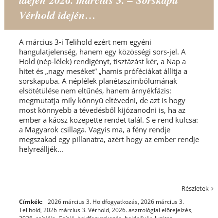
Vérhold idején…
A március 3-i Telihold ezért nem egyéni
hangulatjelenség, hanem egy közösségi sors-jel. A
Hold (nép-lélek) rendigényt, tisztázást kér, a Nap a
hitet és „nagy meséket” „hamis próféciákat állítja a
sorskapuba. A néplélek planétaszimbólumának
elsötétülése nem eltűnés, hanem árnyékfázis:
megmutatja míly könnyű eltévedni, de azt is hogy
most könnyebb a tévedésből kijózanodni is, ha az
ember a káosz közepette rendet talál. S e rend kulcsa:
a Magyarok csillaga. Vagyis ma, a fény rendje
megszakad egy pillanatra, azért hogy az ember rendje
helyreálljék...
Részletek
Címkék:
2026 március 3. Holdfogyatkozás
,
2026 március 3.
Telihold
,
2026 március 3. Vérhold
,
2026. asztrológiai előrejelzés
,