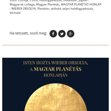
2026. csíziója
,
Csízió
,
holdfogyatkozás
,
holdnővér
,
Jupiter-
Magyarok csillaga
,
Magyar Planétás
,
MAGYAR PLANÉTÁS HONLAP
- WIEBER ORSOLYA
,
Planétás
,
telihold
,
teljes holdfogyatkozás
,
Vérhold
Ha tetszett, oszd meg: