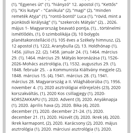
(1)
,
"Egyenes út" (1)
,
"hiányzó" 12. apostol (1)
,
"Kettős"
(1)
,
"Kis kutya" - "Canikula" (2)
,
"magi" (2)
,
"minden
remeték Atyja" (1)
,
"rontó-bontó" Luca (1)
,
"rövid, mint a
pünkösdi királyság" (1)
,
"szekercés Mátyás" (2)
,
, 2026.
május 1- Magyarország beavató pontja, (1)
,
, történelmi
ismétlődés, (1)
,
0 szimbolikája (3)
,
10 bolygós
planétakonstelláció (1)
,
105 éves a Székely himnusz, (2)
,
12 apostol (1)
,
1222, Aranybulla (2)
,
13. Holdhónap (1)
,
1456. július 22. (2)
,
1458. január 24. (1)
,
1464. március
29. (1)
,
1464. március 29. Mátyás koronázása (1)
,
1526-
2026-Mohács asztrológia, (1)
,
1532. augusztus 29. (1)
,
1848. február 25. - a Kommunista Kiáltvány megjele (2)
,
1848. március 15. (4)
,
1941. március 28. (1)
,
1941.
március 28. Magyarország a II. Világháborúba (1)
,
1956.
november 4. (1)
,
2020 asztrológiai előrejelzés (23)
,
2020
korszakváltás, (1)
,
2020 Kos csillagjegy (1)
,
2020-
kORSZAKKAPU (1)
,
2020. Advent (3)
,
2020. Anyáknapja
(1)
,
2020. április hava (2)
,
2020. Bika (4)
,
2020.
december (1)
,
2020. december 21-24. (1)
,
2020.
december 21. (1)
,
2020. Húsvét (3)
,
2020. Ikrek (4)
,
2020.
Ikrek karmapont, (2)
,
2020. Karácsony (2)
,
2020. május
asztrológia (1)
,
2020. márciusi asztrológia (1)
,
2020.