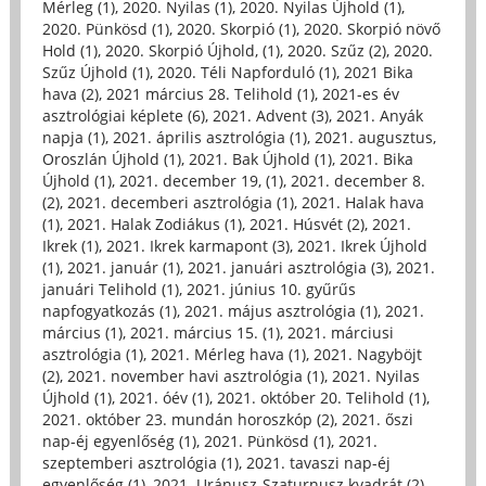
Mérleg (1)
,
2020. Nyilas (1)
,
2020. Nyilas Újhold (1)
,
2020. Pünkösd (1)
,
2020. Skorpió (1)
,
2020. Skorpió növő
Hold (1)
,
2020. Skorpió Újhold, (1)
,
2020. Szűz (2)
,
2020.
Szűz Újhold (1)
,
2020. Téli Napforduló (1)
,
2021 Bika
hava (2)
,
2021 március 28. Telihold (1)
,
2021-es év
asztrológiai képlete (6)
,
2021. Advent (3)
,
2021. Anyák
napja (1)
,
2021. április asztrológia (1)
,
2021. augusztus,
Oroszlán Újhold (1)
,
2021. Bak Újhold (1)
,
2021. Bika
Újhold (1)
,
2021. december 19, (1)
,
2021. december 8.
(2)
,
2021. decemberi asztrológia (1)
,
2021. Halak hava
(1)
,
2021. Halak Zodiákus (1)
,
2021. Húsvét (2)
,
2021.
Ikrek (1)
,
2021. Ikrek karmapont (3)
,
2021. Ikrek Újhold
(1)
,
2021. január (1)
,
2021. januári asztrológia (3)
,
2021.
januári Telihold (1)
,
2021. június 10. gyűrűs
napfogyatkozás (1)
,
2021. május asztrológia (1)
,
2021.
március (1)
,
2021. március 15. (1)
,
2021. márciusi
asztrológia (1)
,
2021. Mérleg hava (1)
,
2021. Nagyböjt
(2)
,
2021. november havi asztrológia (1)
,
2021. Nyilas
Újhold (1)
,
2021. óév (1)
,
2021. október 20. Telihold (1)
,
2021. október 23. mundán horoszkóp (2)
,
2021. őszi
nap-éj egyenlőség (1)
,
2021. Pünkösd (1)
,
2021.
szeptemberi asztrológia (1)
,
2021. tavaszi nap-éj
egyenlőség (1)
,
2021. Uránusz-Szaturnusz kvadrát (2)
,