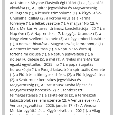
az Uránusz-Alcyone-Fiastyúk égi tükört (1)
,
a Jégsapkák
olvadása (1)
,
A Jupiter jegyváltása és Magyarország
csillagzata (1)
,
a kenyér szimbóluma (1)
,
A kígyó Szíve-
Unukalhai csillag (2)
,
a korona vírus és a karma
törvénye (1)
,
a lelkek vezetője (1)
,
A magyar Nő (2)
,
A
Mars-Merkúr-Antares- Uránusz konstellációja - 20 (1)
,
a
Nap éve (1)
,
A Naprendszer 7. bolygója-Uránusz (1)
,
a
Négy elem szellemi üzenete (3)
,
a négy emberi karakter
(1)
,
a nemzet hivatása - Magyarország kamrapontja (1)
,
A nemzet immunitása (1)
,
a Neptun 165 éves új
történelmi ciklusa (1)
,
a Neptun jegyváltása (1)
,
a
nőiség küldetése (5)
,
a nyíl (1)
,
A Nyilas mars-Merkúr
egzakt együttállás - 2025. no (1)
,
a pápalátogatás
horoszkópja (1)
,
a Parajd katasztrófa spirituális üzenete
(1)
,
a Plútó és a tömegpszichózis, (2)
,
a Plútó jegyváltása
(2)
,
a Szaturnusz korszakos jegyváltása és
Magyarország (1)
,
A Szaturnusz Kosba lépése és
Magyarország horoszkó (2)
,
a Szentkereszt
felmagasztalása (1)
,
a szkíta-térítő (3)
,
a természeti
katasztrófák szellemi üzenete (2)
,
A Vénusz éve (7)
,
A
Vénusz jegyváltása - 2026. január 17. (1)
,
A Vénusz–
Merkúr együttállás a Kígyó szívében – 202 (1)
,
a Világ