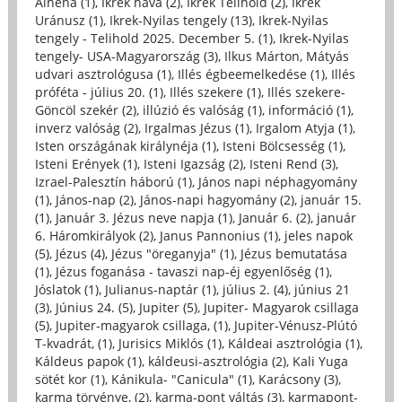
Alhena (1)
,
Ikrek hava (2)
,
Ikrek Telihold (2)
,
Ikrek
Uránusz (1)
,
Ikrek-Nyilas tengely (13)
,
Ikrek-Nyilas
tengely - Telihold 2025. December 5. (1)
,
Ikrek-Nyilas
tengely- USA-Magyarország (3)
,
Ilkus Márton, Mátyás
udvari asztrológusa (1)
,
Illés égbeemelkedése (1)
,
Illés
próféta - július 20. (1)
,
Illés szekere (1)
,
Illés szekere-
Göncöl szekér (2)
,
illúzió és valóság (1)
,
információ (1)
,
inverz valóság (2)
,
Irgalmas Jézus (1)
,
Irgalom Atyja (1)
,
Isten országának királynéja (1)
,
Isteni Bölcsesség (1)
,
Isteni Erények (1)
,
Isteni Igazság (2)
,
Isteni Rend (3)
,
Izrael-Palesztín háború (1)
,
János napi néphagyomány
(1)
,
János-nap (2)
,
János-napi hagyomány (2)
,
január 15.
(1)
,
Január 3. Jézus neve napja (1)
,
Január 6. (2)
,
január
6. Háromkirályok (2)
,
Janus Pannonius (1)
,
jeles napok
(5)
,
Jézus (4)
,
Jézus "öreganyja" (1)
,
Jézus bemutatása
(1)
,
Jézus foganása - tavaszi nap-éj egyenlőség (1)
,
Jóslatok (1)
,
Julianus-naptár (1)
,
július 2. (4)
,
június 21
(3)
,
Június 24. (5)
,
Jupiter (5)
,
Jupiter- Magyarok csillaga
(5)
,
Jupiter-magyarok csillaga, (1)
,
Jupiter-Vénusz-Plútó
T-kvadrát, (1)
,
Jurisics Miklós (1)
,
Káldeai asztrológia (1)
,
Káldeus papok (1)
,
káldeusi-asztrológia (2)
,
Kali Yuga
sötét kor (1)
,
Kánikula- "Canicula" (1)
,
Karácsony (3)
,
karma törvénye, (2)
,
karma-pont váltás (3)
,
karmapont-