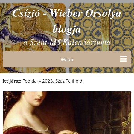
Csízió - Wieber Orsolya
blogja
a Szent Idő Kalendáriuma
Menü
Itt jársz:
Főoldal
»
2023. Szűz Telihold