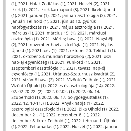
(1)
,
2021. Halak Zodiákus (1)
,
2021. Húsvét (2)
,
2021.
Ikrek (1)
,
2021. Ikrek karmapont (3)
,
2021. Ikrek Újhold
(1)
,
2021. január (1)
,
2021. januári asztrológia (3)
,
2021.
januári Telihold (1)
,
2021. június 10. gyűrűs
napfogyatkozás (1)
,
2021. május asztrológia (1)
,
2021.
március (1)
,
2021. március 15. (1)
,
2021. márciusi
asztrológia (1)
,
2021. Mérleg hava (1)
,
2021. Nagyböjt
(2)
,
2021. november havi asztrológia (1)
,
2021. Nyilas
Újhold (1)
,
2021. óév (1)
,
2021. október 20. Telihold (1)
,
2021. október 23. mundán horoszkóp (2)
,
2021. őszi
nap-éj egyenlőség (1)
,
2021. Pünkösd (1)
,
2021.
szeptemberi asztrológia (1)
,
2021. tavaszi nap-éj
egyenlőség (1)
,
2021. Uránusz-Szaturnusz kvadrát (2)
,
2021. vízöntő hava (2)
,
2021. Vízöntő Telihold (1)
,
2021.
Vízöntő Újhold (1)
,
2022-es év asztrológiája (14)
,
2022.
02. 02-20-22. (2)
,
2022. 02.02. (1)
,
2022. 06. 14.
Szuperhold (1)
,
2022. 06. 17. bolygóegyüttállás (1)
,
2022. 12. 10-11. (1)
,
2022. Anyák napja (1)
,
2022.
asztrológiai összefoglaló (1)
,
2022. Bika Újhold (1)
,
2022.
december 21. (1)
,
2022. december 8. (1)
,
2022.
december 8. Ikrek Telihold (1)
,
2022. február 1. Újhold
(1)
,
2022. Feltámadás (1)
,
2022. Húsvét (1)
,
2022. január