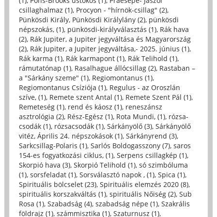
(1)
,
Pons-Brooks üstökös (1)
,
Praesepe- Jászol
csillaghalmaz (1)
,
Procyon - "hírnök-csillag" (2)
,
Pünkösdi Király, Pünkösdi Királylány (2)
,
pünkösdi
népszokás, (1)
,
pünkösdi-királyválasztás (1)
,
Rák hava
(2)
,
Rák Jupiter, a Jupiter jegyváltása és Magyarország
(2)
,
Rák Jupiter, a Jupiter jegyváltása,- 2025. június (1)
,
Rák karma (1)
,
Rák karmapont (1)
,
Rák Telihold (1)
,
rámutatónap (1)
,
Rasalhague állócsillag (2)
,
Rastaban –
a "Sárkány szeme" (1)
,
Regiomontanus (1)
,
Regiomontanus Csíziója (1)
,
Regulus - az Oroszlán
szíve, (1)
,
Remete szent Antal (1)
,
Remete Szent Pál (1)
,
Remeteség (1)
,
rend és káosz (1)
,
reneszánsz
asztrológia (2)
,
Rész-Egész (1)
,
Rota Mundi, (1)
,
rózsa-
csodák (1)
,
rózsacsodák (1)
,
Sárkányölő (3)
,
Sárkányölő
vitéz, Április 24. népszokások (1)
,
Sárkányrend (3)
,
Sarkcsillag-Polaris (1)
,
Sarlós Boldogasszony (7)
,
saros
154-es fogyatkozási ciklus, (1)
,
Serpens csillagkép (1)
,
Skorpió hava (3)
,
Skorpió Telihold (1)
,
só szimbóluma
(1)
,
sorsfeladat (1)
,
Sorsválasztó napok , (1)
,
Spica (1)
,
Spirituális bölcselet (23)
,
Spirituális elemzés 2020 (8)
,
spirituális korszakváltás (1)
,
spirituális Nőiség (2)
,
Sub
Rosa (1)
,
Szabadság (4)
,
szabadság népe (1)
,
Szakrális
földrajz (1)
,
számmisztika (1)
,
Szaturnusz (1)
,