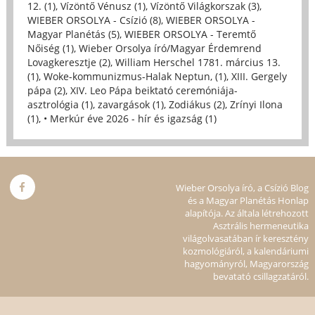
12. (1)
,
Vízöntő Vénusz (1)
,
Vízöntő Világkorszak (3)
,
WIEBER ORSOLYA - Csízió (8)
,
WIEBER ORSOLYA -
Magyar Planétás (5)
,
WIEBER ORSOLYA - Teremtő
Nőiség (1)
,
Wieber Orsolya író/Magyar Érdemrend
Lovagkeresztje (2)
,
William Herschel 1781. március 13.
(1)
,
Woke-kommunizmus-Halak Neptun, (1)
,
XIII. Gergely
pápa (2)
,
XIV. Leo Pápa beiktató ceremóniája-
asztrológia (1)
,
zavargások (1)
,
Zodiákus (2)
,
Zrínyi Ilona
(1)
,
• Merkúr éve 2026 - hír és igazság (1)
Wieber Orsolya író, a Csízió Blog
és a Magyar Planétás Honlap
alapítója. Az általa létrehozott
Asztrális hermeneutika
világolvasatában ír keresztény
kozmológiáról, a kalendáriumi
hagyományról, Magyarország
bevatató csillagzatáról.