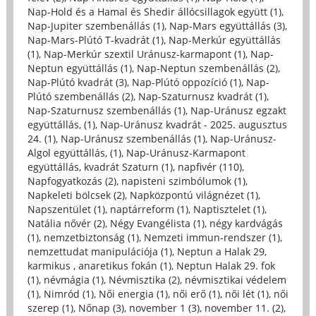
Nap-Hold és a Hamal és Shedir állócsillagok együtt (1)
,
Nap-Jupiter szembenállás (1)
,
Nap-Mars együttállás (3)
,
Nap-Mars-Plútó T-kvadrát (1)
,
Nap-Merkúr együttállás
(1)
,
Nap-Merkúr szextil Uránusz-karmapont (1)
,
Nap-
Neptun együttállás (1)
,
Nap-Neptun szembenállás (2)
,
Nap-Plútó kvadrát (3)
,
Nap-Plútó oppozíció (1)
,
Nap-
Plútó szembenállás (2)
,
Nap-Szaturnusz kvadrát (1)
,
Nap-Szaturnusz szembenállás (1)
,
Nap-Uránusz egzakt
együttállás, (1)
,
Nap-Uránusz kvadrát - 2025. augusztus
24. (1)
,
Nap-Uránusz szembenállás (1)
,
Nap-Uránusz-
Algol együttállás, (1)
,
Nap-Uránusz-Karmapont
együttállás, kvadrát Szaturn (1)
,
napfivér (110)
,
Napfogyatkozás (2)
,
napisteni szimbólumok (1)
,
Napkeleti bölcsek (2)
,
Napközpontú világnézet (1)
,
Napszentület (1)
,
naptárreform (1)
,
Naptisztelet (1)
,
Natália nővér (2)
,
Négy Evangélista (1)
,
négy kardvágás
(1)
,
nemzetbiztonság (1)
,
Nemzeti immun-rendszer (1)
,
nemzettudat manipulációja (1)
,
Neptun a Halak 29,
karmikus , anaretikus fokán (1)
,
Neptun Halak 29. fok
(1)
,
névmágia (1)
,
Névmisztika (2)
,
névmisztikai védelem
(1)
,
Nimród (1)
,
Női energia (1)
,
női erő (1)
,
női lét (1)
,
női
szerep (1)
,
Nőnap (3)
,
november 1 (3)
,
november 11. (2)
,