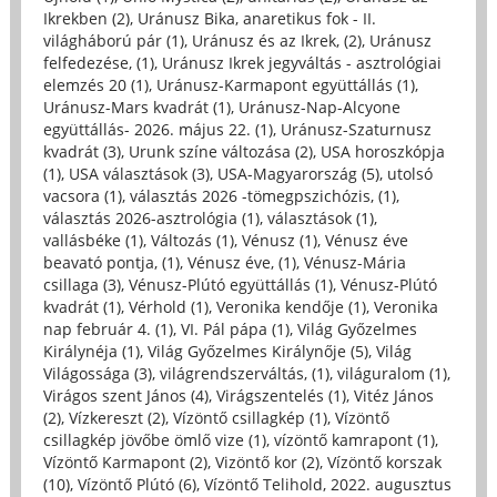
Ikrekben (2)
,
Uránusz Bika, anaretikus fok - II.
világháború pár (1)
,
Uránusz és az Ikrek, (2)
,
Uránusz
felfedezése, (1)
,
Uránusz Ikrek jegyváltás - asztrológiai
elemzés 20 (1)
,
Uránusz-Karmapont együttállás (1)
,
Uránusz-Mars kvadrát (1)
,
Uránusz-Nap-Alcyone
együttállás- 2026. május 22. (1)
,
Uránusz-Szaturnusz
kvadrát (3)
,
Urunk színe változása (2)
,
USA horoszkópja
(1)
,
USA választások (3)
,
USA-Magyarország (5)
,
utolsó
vacsora (1)
,
választás 2026 -tömegpszichózis, (1)
,
választás 2026-asztrológia (1)
,
választások (1)
,
vallásbéke (1)
,
Változás (1)
,
Vénusz (1)
,
Vénusz éve
beavató pontja, (1)
,
Vénusz éve, (1)
,
Vénusz-Mária
csillaga (3)
,
Vénusz-Plútó együttállás (1)
,
Vénusz-Plútó
kvadrát (1)
,
Vérhold (1)
,
Veronika kendője (1)
,
Veronika
nap február 4. (1)
,
VI. Pál pápa (1)
,
Világ Győzelmes
Királynéja (1)
,
Világ Győzelmes Királynője (5)
,
Világ
Világossága (3)
,
világrendszerváltás, (1)
,
világuralom (1)
,
Virágos szent János (4)
,
Virágszentelés (1)
,
Vitéz János
(2)
,
Vízkereszt (2)
,
Vízöntő csillagkép (1)
,
Vízöntő
csillagkép jövőbe ömlő vize (1)
,
vízöntő kamrapont (1)
,
Vízöntő Karmapont (2)
,
Vizöntő kor (2)
,
Vízöntő korszak
(10)
,
Vízöntő Plútó (6)
,
Vízöntő Telihold, 2022. augusztus