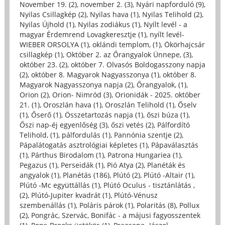
November 19. (2)
,
november 2. (3)
,
Nyári napforduló (9)
,
Nyilas Csillagkép (2)
,
Nyilas hava (1)
,
Nyilas Telihold (2)
,
Nyilas Újhold (1)
,
Nyilas zodiákus (1)
,
Nyílt levél - a
magyar Érdemrend Lovagkeresztje (1)
,
nyílt levél-
WIEBER ORSOLYA (1)
,
oklándi templom, (1)
,
Ökörhajcsár
csillagkép (1)
,
Október 2. az Őrangyalok Ünnepe, (3)
,
október 23. (2)
,
október 7. Olvasós Boldogasszony napja
(2)
,
október 8. Magyarok Nagyasszonya (1)
,
október 8.
Magyarok Nagyasszonya napja (2)
,
Őrangyalok, (1)
,
Orion (2)
,
Orion- Nimród (3)
,
Orionidák - 2025. október
21. (1)
,
Oroszlán hava (1)
,
Oroszlán Telihold (1)
,
Őselv
(1)
,
Őserő (1)
,
Összetartozás napja (1)
,
őszi búza (1)
,
Őszi nap-éj egyenlőség (3)
,
őszi vetés (2)
,
Pálfordító
Telihold, (1)
,
pálfordulás (1)
,
Pannónia szentje (2)
,
Pápalátogatás asztrológiai képletes (1)
,
Pápaválasztás
(1)
,
Párthus Birodalom (1)
,
Patrona Hungariea (1)
,
Pegazus (1)
,
Perseidák (1)
,
Pió Atya (2)
,
Planéták és
angyalok (1)
,
Planétás (186)
,
Plútó (2)
,
Plútó -Altair (1)
,
Plútó -Mc együttállás (1)
,
Plútó Oculus - tisztánlátás ,
(2)
,
Plútó-Jupiter kvadrát (1)
,
Plútó-Vénusz
szembenállás (1)
,
Poláris párok (1)
,
Polaritás (8)
,
Pollux
(2)
,
Pongrác, Szervác, Bonifác - a májusi fagyosszentek