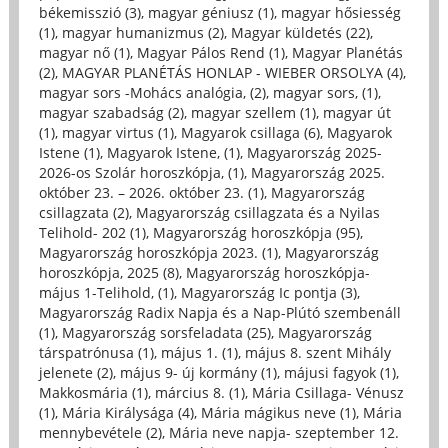
békemisszió (3)
,
magyar géniusz (1)
,
magyar hősiesség
(1)
,
magyar humanizmus (2)
,
Magyar küldetés (22)
,
magyar nő (1)
,
Magyar Pálos Rend (1)
,
Magyar Planétás
(2)
,
MAGYAR PLANÉTÁS HONLAP - WIEBER ORSOLYA (4)
,
magyar sors -Mohács analógia, (2)
,
magyar sors, (1)
,
magyar szabadság (2)
,
magyar szellem (1)
,
magyar út
(1)
,
magyar virtus (1)
,
Magyarok csillaga (6)
,
Magyarok
Istene (1)
,
Magyarok Istene, (1)
,
Magyarország 2025-
2026-os Szolár horoszkópja, (1)
,
Magyarország 2025.
október 23. – 2026. október 23. (1)
,
Magyarország
csillagzata (2)
,
Magyarország csillagzata és a Nyilas
Telihold- 202 (1)
,
Magyarország horoszkópja (95)
,
Magyarország horoszkópja 2023. (1)
,
Magyarország
horoszkópja, 2025 (8)
,
Magyarország horoszkópja-
május 1-Telihold, (1)
,
Magyarország Ic pontja (3)
,
Magyarország Radix Napja és a Nap-Plútó szembenáll
(1)
,
Magyarország sorsfeladata (25)
,
Magyarország
társpatrónusa (1)
,
május 1. (1)
,
május 8. szent Mihály
jelenete (2)
,
május 9- új kormány (1)
,
májusi fagyok (1)
,
Makkosmária (1)
,
március 8. (1)
,
Mária Csillaga- Vénusz
(1)
,
Mária Királysága (4)
,
Mária mágikus neve (1)
,
Mária
mennybevétele (2)
,
Mária neve napja- szeptember 12.