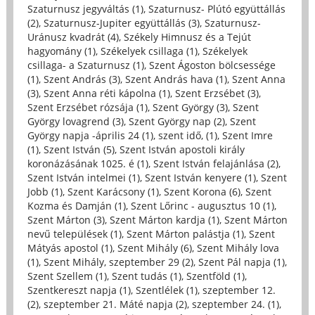
Szaturnusz jegyváltás (1)
,
Szaturnusz- Plútó együttállás
(2)
,
Szaturnusz-Jupiter együttállás (3)
,
Szaturnusz-
Uránusz kvadrát (4)
,
Székely Himnusz és a Tejút
hagyomány (1)
,
Székelyek csillaga (1)
,
Székelyek
csillaga- a Szaturnusz (1)
,
Szent Ágoston bölcsessége
(1)
,
Szent András (3)
,
Szent András hava (1)
,
Szent Anna
(3)
,
Szent Anna réti kápolna (1)
,
Szent Erzsébet (3)
,
Szent Erzsébet rózsája (1)
,
Szent György (3)
,
Szent
György lovagrend (3)
,
Szent György nap (2)
,
Szent
György napja -április 24 (1)
,
szent idő, (1)
,
Szent Imre
(1)
,
Szent István (5)
,
Szent István apostoli király
koronázásának 1025. é (1)
,
Szent István felajánlása (2)
,
Szent István intelmei (1)
,
Szent István kenyere (1)
,
Szent
Jobb (1)
,
Szent Karácsony (1)
,
Szent Korona (6)
,
Szent
Kozma és Damján (1)
,
Szent Lőrinc - augusztus 10 (1)
,
Szent Márton (3)
,
Szent Márton kardja (1)
,
Szent Márton
nevű települések (1)
,
Szent Márton palástja (1)
,
Szent
Mátyás apostol (1)
,
Szent Mihály (6)
,
Szent Mihály lova
(1)
,
Szent Mihály, szeptember 29 (2)
,
Szent Pál napja (1)
,
Szent Szellem (1)
,
Szent tudás (1)
,
Szentföld (1)
,
Szentkereszt napja (1)
,
Szentlélek (1)
,
szeptember 12.
(2)
,
szeptember 21. Máté napja (2)
,
szeptember 24. (1)
,