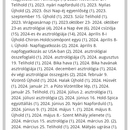
Telihold (1)
,
2023. nyári napforduló (1)
,
2023. Nyilas
Újhold (2)
,
2023. őszi Nap-éj egyenlőség (1)
,
2023.
szeptember 15. Újhold (1)
,
2023. Szűz Telihold (1)
,
2023. Virágvasárnap (1)
,
2023.október 23- 2024. október
23-as asztrológiai (4)
,
2024 a Nap éve (6)
,
2024 csíziója
(15)
,
2024-es év asztrológiája (14)
,
2024. április 8-i
Újhold-Chiron-Holdcsomópont együ (1)
,
2024. április 8-
i, Újhold- Napfogyatkozás (2)
,
2024. április 8.
napfogyatkozás az USA-ban (2)
,
2024. asztrológiai
összefoglaló (1)
,
2024. asztrológiája (7)
,
2024. augusztus
19. Telihold (1)
,
2024. Bika hava (1)
,
2024. Bika havának
asztrológiája (1)
,
2024. decemberi asztrológia (1)
,
2024.
év végi asztrológiai összegzés (2)
,
2024. február 9.
Vízöntő Újhold (1)
,
2024. Halak Újhold (1)
,
2024. Húsvét
(1)
,
2024. január 21. a Púto Vízöntőbe lép, (1)
,
2024.
január 25. Telihold, (1)
,
2024. Július 2. asztrológia (1)
,
2024. júliusi asztrológia (2)
,
2024. június 16. Hold-Spica
együttállás (1)
,
2024. Június 20. Nyári Napforduló (1)
,
2024. Június 9. (1)
,
2024. május 1. (1)
,
2024. május 8.
Újhold (1)
,
2024. május 8.- Szent Mihály jelenete (1)
,
2024. március 15. asztrológia (1)
,
2024. március 20. (2)
,
2024. március 25. Telihold (1)
,
2024. Mátyás ugrása (1)
,