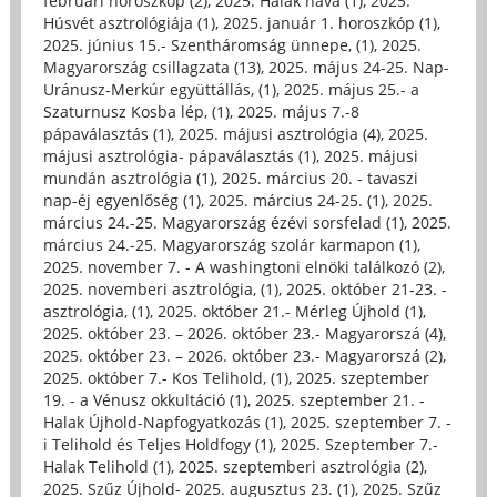
februári horoszkóp (2)
,
2025. Halak hava (1)
,
2025.
Húsvét asztrológiája (1)
,
2025. január 1. horoszkóp (1)
,
2025. június 15.- Szentháromság ünnepe, (1)
,
2025.
Magyarország csillagzata (13)
,
2025. május 24-25. Nap-
Uránusz-Merkúr együttállás, (1)
,
2025. május 25.- a
Szaturnusz Kosba lép, (1)
,
2025. május 7.-8
pápaválasztás (1)
,
2025. májusi asztrológia (4)
,
2025.
májusi asztrológia- pápaválasztás (1)
,
2025. májusi
mundán asztrológia (1)
,
2025. március 20. - tavaszi
nap-éj egyenlőség (1)
,
2025. március 24-25. (1)
,
2025.
március 24.-25. Magyarország ézévi sorsfelad (1)
,
2025.
március 24.-25. Magyarország szolár karmapon (1)
,
2025. november 7. - A washingtoni elnöki találkozó (2)
,
2025. novemberi asztrológia, (1)
,
2025. október 21-23. -
asztrológia, (1)
,
2025. október 21.- Mérleg Újhold (1)
,
2025. október 23. – 2026. október 23.- Magyarorszá (4)
,
2025. október 23. – 2026. október 23.- Magyarorszá (2)
,
2025. október 7.- Kos Telihold, (1)
,
2025. szeptember
19. - a Vénusz okkultáció (1)
,
2025. szeptember 21. -
Halak Újhold-Napfogyatkozás (1)
,
2025. szeptember 7. -
i Telihold és Teljes Holdfogy (1)
,
2025. Szeptember 7.-
Halak Telihold (1)
,
2025. szeptemberi asztrológia (2)
,
2025. Szűz Újhold- 2025. augusztus 23. (1)
,
2025. Szűz