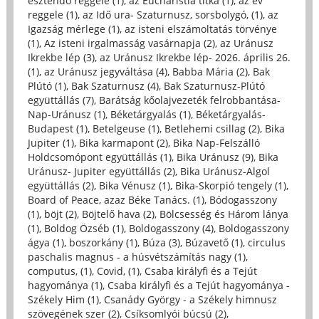
esztendő reggele (1)
,
az Eucharistia titka (1)
,
az év
reggele (1)
,
az Idő ura- Szaturnusz, sorsbolygó, (1)
,
az
Igazság mérlege (1)
,
az isteni elszámoltatás törvénye
(1)
,
Az isteni irgalmasság vasárnapja (2)
,
az Uránusz
Ikrekbe lép (3)
,
az Uránusz Ikrekbe lép- 2026. április 26.
(1)
,
az Uránusz jegyváltása (4)
,
Babba Mária (2)
,
Bak
Plútó (1)
,
Bak Szaturnusz (4)
,
Bak Szaturnusz-Plútó
együttállás (7)
,
Barátság kőolajvezeték felrobbantása-
Nap-Uránusz (1)
,
Béketárgyalás (1)
,
Béketárgyalás-
Budapest (1)
,
Betelgeuse (1)
,
Betlehemi csillag (2)
,
Bika
Jupiter (1)
,
Bika karmapont (2)
,
Bika Nap-Felszálló
Holdcsomópont együttállás (1)
,
Bika Uránusz (9)
,
Bika
Uránusz- Jupiter együttállás (2)
,
Bika Uránusz-Algol
együttállás (2)
,
Bika Vénusz (1)
,
Bika-Skorpió tengely (1)
,
Board of Peace, azaz Béke Tanács. (1)
,
Bódogasszony
(1)
,
böjt (2)
,
Böjtelő hava (2)
,
Bölcsesség és Három lánya
(1)
,
Boldog Özséb (1)
,
Boldogasszony (4)
,
Boldogasszony
ágya (1)
,
boszorkány (1)
,
Búza (3)
,
Búzavető (1)
,
circulus
paschalis magnus - a húsvétszámítás nagy (1)
,
computus, (1)
,
Covid, (1)
,
Csaba királyfi és a Tejút
hagyománya (1)
,
Csaba királyfi és a Tejút hagyománya -
Székely Him (1)
,
Csanády György - a Székely himnusz
szövegének szer (2)
,
Csíksomlyói búcsú (2)
,