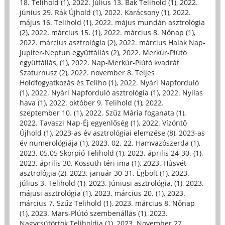
18. Telihold (1)
,
2022. Július 13. Bak Telihold (1)
,
2022.
június 29. Rák Újhold (1)
,
2022. Karácsony (1)
,
2022.
május 16. Telihold (1)
,
2022. május mundán asztrológia
(2)
,
2022. március 15. (1)
,
2022. március 8. Nőnap (1)
,
2022. március asztrológia (2)
,
2022. március Halak Nap-
Jupiter-Neptun együttállás (2)
,
2022. Merkúr-Plútó
együttállás, (1)
,
2022. Nap-Merkúr-Plútó kvadrát
Szaturnusz (2)
,
2022. november 8. Teljes
Holdfogyatkozás és Teliho (1)
,
2022. Nyári Napforduló
(1)
,
2022. Nyári Napforduló asztrológia (1)
,
2022. Nyilas
hava (1)
,
2022. október 9. Telihold (1)
,
2022.
szeptember 10. (1)
,
2022. Szűz Mária foganata (1)
,
2022. Tavaszi Nap-Éj egyenlőség (1)
,
2022. Vízöntő
Újhold (1)
,
2023-as év asztrológiai elemzése (8)
,
2023-as
év numerológiája (1)
,
2023. 02. 22. Hamvazószerda (1)
,
2023. 05.05 Skorpió Telihold (1)
,
2023. április 24-30. (1)
,
2023. április 30, Kossuth téri ima (1)
,
2023. Húsvét
asztrológia (2)
,
2023. január 30-31. Égbolt (1)
,
2023.
július 3. Telihold (1)
,
2023. Júniusi asztrológia, (1)
,
2023.
májusi asztrológia (1)
,
2023. március 20. (1)
,
2023.
március 7. Szűz Telihold (1)
,
2023. március 8. Nőnap
(1)
,
2023. Mars-Plútó szembenállás (1)
,
2023.
Nagycsütörtök Teliholdja (1)
,
2023. November 27.