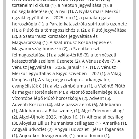
történelmi ciklusa (1)
,
a Neptun jegyváltása (1)
,
a
nőiség küldetése (5)
,
a nyíl (1)
,
A Nyilas mars-Merkúr
egzakt együttállás - 2025. no (1)
,
a pápalátogatás
horoszkópja (1)
,
a Parajd katasztrófa spirituális üzenete
(1)
,
a Plútó és a tömegpszichózis, (2)
,
a Plútó jegyváltása
(2)
,
a Szaturnusz korszakos jegyváltása és
Magyarország (1)
,
A Szaturnusz Kosba lépése és
Magyarország horoszkó (2)
,
a Szentkereszt
felmagasztalása (1)
,
a szkíta-térítő (3)
,
a természeti
katasztrófák szellemi üzenete (2)
,
A Vénusz éve (7)
,
A
Vénusz jegyváltása - 2026. január 17. (1)
,
A Vénusz–
Merkúr együttállás a Kígyó szívében – 202 (1)
,
a Világ
lámpása (1)
,
A világ négy oszlopa – arkangyalok,
evangélisták é (1)
,
a víz szimbóluma (1)
,
a Vízöntő Plútó
és magyar történelem (4)
,
a vízöntő szellemisége (8)
,
a
Vízöntőbe lépő Plútó horoszkópja (2)
,
Advent (5)
,
Adventi Koszorú (4)
,
aktív-passzív erők (6)
,
Aldebaran
(1)
,
Aldebaran - a Bika szeme, (1)
,
Algol-"démoncsillag"
(2)
,
Algol-Újhold 2026. május 16. (1)
,
Alhena állócsillag
(3)
,
Aloysius Lillius humanista csillagász (1)
,
Amerika (1)
,
Angyali üdvözlet (2)
,
Angyali üdvözlet - Jézus foganása
(1)
,
Anjou-kori lovagrendek, (1)
,
anno domini (1)
,