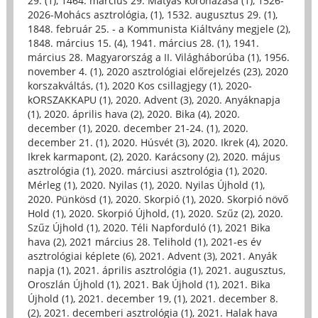
29. (1)
,
1464. március 29. Mátyás koronázása (1)
,
1526-
2026-Mohács asztrológia, (1)
,
1532. augusztus 29. (1)
,
1848. február 25. - a Kommunista Kiáltvány megjele (2)
,
1848. március 15. (4)
,
1941. március 28. (1)
,
1941.
március 28. Magyarország a II. Világháborúba (1)
,
1956.
november 4. (1)
,
2020 asztrológiai előrejelzés (23)
,
2020
korszakváltás, (1)
,
2020 Kos csillagjegy (1)
,
2020-
kORSZAKKAPU (1)
,
2020. Advent (3)
,
2020. Anyáknapja
(1)
,
2020. április hava (2)
,
2020. Bika (4)
,
2020.
december (1)
,
2020. december 21-24. (1)
,
2020.
december 21. (1)
,
2020. Húsvét (3)
,
2020. Ikrek (4)
,
2020.
Ikrek karmapont, (2)
,
2020. Karácsony (2)
,
2020. május
asztrológia (1)
,
2020. márciusi asztrológia (1)
,
2020.
Mérleg (1)
,
2020. Nyilas (1)
,
2020. Nyilas Újhold (1)
,
2020. Pünkösd (1)
,
2020. Skorpió (1)
,
2020. Skorpió növő
Hold (1)
,
2020. Skorpió Újhold, (1)
,
2020. Szűz (2)
,
2020.
Szűz Újhold (1)
,
2020. Téli Napforduló (1)
,
2021 Bika
hava (2)
,
2021 március 28. Telihold (1)
,
2021-es év
asztrológiai képlete (6)
,
2021. Advent (3)
,
2021. Anyák
napja (1)
,
2021. április asztrológia (1)
,
2021. augusztus,
Oroszlán Újhold (1)
,
2021. Bak Újhold (1)
,
2021. Bika
Újhold (1)
,
2021. december 19, (1)
,
2021. december 8.
(2)
,
2021. decemberi asztrológia (1)
,
2021. Halak hava