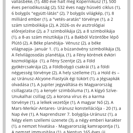
vallásbéke, (1)
,
480 éve halt meg Kopernikusz (1)
,
500
éves periodikusság (2)
,
532 éves nagy húsvéti ciklus (1)
,
6 bolygós "együtt-látás" (2)
,
7 bolygós világkép, (1)
,
8
milliárd ember (1)
,
a "vetés-aratás" törvénye (1)
,
a 2
szám szimbolikája (2)
,
A 2026-os év asztrológiai
előrejelzése (2)
,
a 7 szimbolikája (2)
,
a 8 szimbolikája
(1)
,
a 8-as szám misztikája (1)
,
a Bakból Vízöntőbe lépő
Plútó (2)
,
A Béke planétája- Vénusz (2)
,
a béke
világnapja- január 1. (1)
,
a búzanövény szimbolikája (3)
,
A Felvilágosodás planétája, (1)
,
a Fény körének évköri
kozmológiája (1)
,
a Fény Szentje (2)
,
a Föld
gyökércsakrája (2)
,
a Földbolygó csakrái (1)
,
a földi
négyesség törvénye (2)
,
A hely szelleme (1)
,
a Hold és –
az Uránusz-Alcyone-Fiastyúk égi tükört (1)
,
a Jégsapkák
olvadása (1)
,
A Jupiter jegyváltása és Magyarország
csillagzata (1)
,
a kenyér szimbóluma (1)
,
A kígyó Szíve-
Unukalhai csillag (2)
,
a korona vírus és a karma
törvénye (1)
,
a lelkek vezetője (1)
,
A magyar Nő (2)
,
A
Mars-Merkúr-Antares- Uránusz konstellációja - 20 (1)
,
a
Nap éve (1)
,
A Naprendszer 7. bolygója-Uránusz (1)
,
a
Négy elem szellemi üzenete (3)
,
a négy emberi karakter
(1)
,
a nemzet hivatása - Magyarország kamrapontja (1)
,
A nemzet immunitása (1)
,
a Neptun 165 éves új