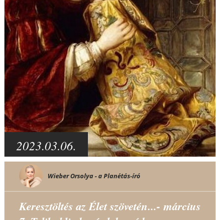
2023.03.06.
Wieber Orsolya - a Planétás-író
Keresztöltés az Élet szövetén...- március