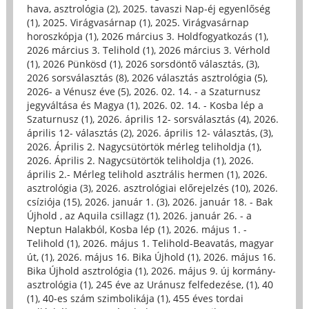
hava, asztrológia (2)
,
2025. tavaszi Nap-éj egyenlőség
(1)
,
2025. Virágvasárnap (1)
,
2025. Virágvasárnap
horoszkópja (1)
,
2026 március 3. Holdfogyatkozás (1)
,
2026 március 3. Telihold (1)
,
2026 március 3. Vérhold
(1)
,
2026 Pünkösd (1)
,
2026 sorsdöntő választás, (3)
,
2026 sorsválasztás (8)
,
2026 választás asztrológia (5)
,
2026- a Vénusz éve (5)
,
2026. 02. 14. - a Szaturnusz
jegyváltása és Magya (1)
,
2026. 02. 14. - Kosba lép a
Szaturnusz (1)
,
2026. április 12- sorsválasztás (4)
,
2026.
április 12- választás (2)
,
2026. április 12- választás, (3)
,
2026. Április 2. Nagycsütörtök mérleg teliholdja (1)
,
2026. Április 2. Nagycsütörtök teliholdja (1)
,
2026.
április 2.- Mérleg telihold asztrális hermen (1)
,
2026.
asztrológia (3)
,
2026. asztrológiai előrejelzés (10)
,
2026.
csíziója (15)
,
2026. január 1. (3)
,
2026. január 18. - Bak
Újhold , az Aquila csillagz (1)
,
2026. január 26. - a
Neptun Halakból, Kosba lép (1)
,
2026. május 1. -
Telihold (1)
,
2026. május 1. Telihold-Beavatás, magyar
út, (1)
,
2026. május 16. Bika Újhold (1)
,
2026. május 16.
Bika Újhold asztrológia (1)
,
2026. május 9. új kormány-
asztrológia (1)
,
245 éve az Uránusz felfedezése, (1)
,
40
(1)
,
40-es szám szimbolikája (1)
,
455 éves tordai