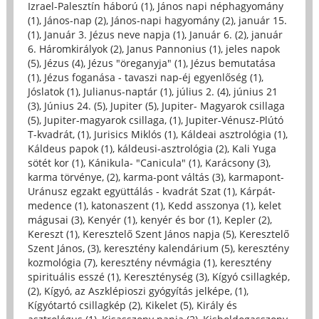
Izrael-Palesztín háború (1)
,
János napi néphagyomány
(1)
,
János-nap (2)
,
János-napi hagyomány (2)
,
január 15.
(1)
,
Január 3. Jézus neve napja (1)
,
Január 6. (2)
,
január
6. Háromkirályok (2)
,
Janus Pannonius (1)
,
jeles napok
(5)
,
Jézus (4)
,
Jézus "öreganyja" (1)
,
Jézus bemutatása
(1)
,
Jézus foganása - tavaszi nap-éj egyenlőség (1)
,
Jóslatok (1)
,
Julianus-naptár (1)
,
július 2. (4)
,
június 21
(3)
,
Június 24. (5)
,
Jupiter (5)
,
Jupiter- Magyarok csillaga
(5)
,
Jupiter-magyarok csillaga, (1)
,
Jupiter-Vénusz-Plútó
T-kvadrát, (1)
,
Jurisics Miklós (1)
,
Káldeai asztrológia (1)
,
Káldeus papok (1)
,
káldeusi-asztrológia (2)
,
Kali Yuga
sötét kor (1)
,
Kánikula- "Canicula" (1)
,
Karácsony (3)
,
karma törvénye, (2)
,
karma-pont váltás (3)
,
karmapont-
Uránusz egzakt együttálás - kvadrát Szat (1)
,
Kárpát-
medence (1)
,
katonaszent (1)
,
Kedd asszonya (1)
,
kelet
mágusai (3)
,
Kenyér (1)
,
kenyér és bor (1)
,
Kepler (2)
,
Kereszt (1)
,
Keresztelő Szent János napja (5)
,
Keresztelő
Szent János, (3)
,
keresztény kalendárium (5)
,
keresztény
kozmológia (7)
,
keresztény névmágia (1)
,
keresztény
spirituális esszé (1)
,
Kereszténység (3)
,
Kígyó csillagkép,
(2)
,
Kígyó, az Aszklépioszi gyógyítás jelképe, (1)
,
Kígyótartó csillagkép (2)
,
Kikelet (5)
,
Király és