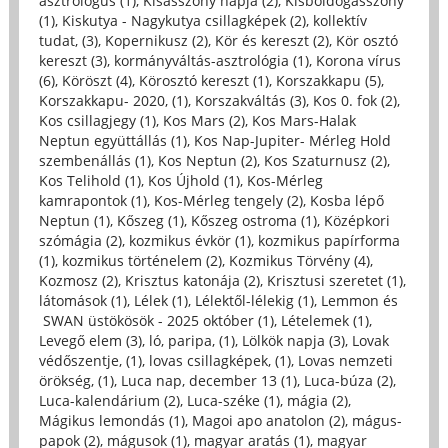
asztrológus (1)
,
Kisasszony napja (2)
,
Kisboldogasszony
(1)
,
Kiskutya - Nagykutya csillagképek (2)
,
kollektív
tudat, (3)
,
Kopernikusz (2)
,
Kör és kereszt (2)
,
Kör osztó
kereszt (3)
,
kormányváltás-asztrológia (1)
,
Korona vírus
(6)
,
Köröszt (4)
,
Körosztó kereszt (1)
,
Korszakkapu (5)
,
Korszakkapu- 2020, (1)
,
Korszakváltás (3)
,
Kos 0. fok (2)
,
Kos csillagjegy (1)
,
Kos Mars (2)
,
Kos Mars-Halak
Neptun együttállás (1)
,
Kos Nap-Jupiter- Mérleg Hold
szembenállás (1)
,
Kos Neptun (2)
,
Kos Szaturnusz (2)
,
Kos Telihold (1)
,
Kos Újhold (1)
,
Kos-Mérleg
kamrapontok (1)
,
Kos-Mérleg tengely (2)
,
Kosba lépő
Neptun (1)
,
Kőszeg (1)
,
Kőszeg ostroma (1)
,
Középkori
szómágia (2)
,
kozmikus évkör (1)
,
kozmikus papírforma
(1)
,
kozmikus történelem (2)
,
Kozmikus Törvény (4)
,
Kozmosz (2)
,
Krisztus katonája (2)
,
Krisztusi szeretet (1)
,
látomások (1)
,
Lélek (1)
,
Lélektől-lélekig (1)
,
Lemmon és
SWAN üstökösök - 2025 október (1)
,
Lételemek (1)
,
Levegő elem (3)
,
ló, paripa, (1)
,
Lölkök napja (3)
,
Lovak
védőszentje, (1)
,
lovas csillagképek, (1)
,
Lovas nemzeti
örökség, (1)
,
Luca nap, december 13 (1)
,
Luca-búza (2)
,
Luca-kalendárium (2)
,
Luca-széke (1)
,
mágia (2)
,
Mágikus lemondás (1)
,
Magoi apo anatolon (2)
,
mágus-
papok (2)
,
mágusok (1)
,
magyar aratás (1)
,
magyar