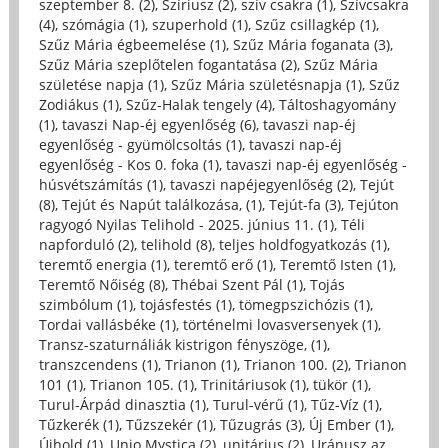
szeptember 8. (2)
,
Szíriusz (2)
,
szív csakra (1)
,
Szívcsakra
(4)
,
szómágia (1)
,
szuperhold (1)
,
Szűz csillagkép (1)
,
Szűz Mária égbeemelése (1)
,
Szűz Mária foganata (3)
,
Szűz Mária szeplőtelen fogantatása (2)
,
Szűz Mária
születése napja (1)
,
Szűz Mária születésnapja (1)
,
Szűz
Zodiákus (1)
,
Szűz-Halak tengely (4)
,
Táltoshagyomány
(1)
,
tavaszi Nap-éj egyenlőség (6)
,
tavaszi nap-éj
egyenlőség - gyümölcsoltás (1)
,
tavaszi nap-éj
egyenlőség - Kos 0. foka (1)
,
tavaszi nap-éj egyenlőség -
húsvétszámítás (1)
,
tavaszi napéjegyenlőség (2)
,
Tejút
(8)
,
Tejút és Napút találkozása, (1)
,
Tejút-fa (3)
,
Tejúton
ragyogó Nyilas Telihold - 2025. június 11. (1)
,
Téli
napforduló (2)
,
telihold (8)
,
teljes holdfogyatkozás (1)
,
teremtő energia (1)
,
teremtő erő (1)
,
Teremtő Isten (1)
,
Teremtő Nőiség (8)
,
Thébai Szent Pál (1)
,
Tojás
szimbólum (1)
,
tojásfestés (1)
,
tömegpszichózis (1)
,
Tordai vallásbéke (1)
,
történelmi lovasversenyek (1)
,
Transz-szaturnáliák kistrigon fényszöge, (1)
,
transzcendens (1)
,
Trianon (1)
,
Trianon 100. (2)
,
Trianon
101 (1)
,
Trianon 105. (1)
,
Trinitáriusok (1)
,
tükör (1)
,
Turul-Árpád dinasztia (1)
,
Turul-vérű (1)
,
Tűz-Víz (1)
,
Tűzkerék (1)
,
Tűzszekér (1)
,
Tűzugrás (3)
,
Új Ember (1)
,
Újhold (1)
,
Unio Mystica (2)
,
unitárius (2)
,
Uránusz az