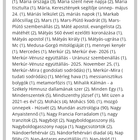
(1)
,
Mária országa (3)
,
Mária szent neve napja (2)
,
Mária
tisztulta (1)
,
Mária, Keresztények segítője ünnep- május
24. (1)
,
Máriás lelkület (2)
,
máriás napok (1)
,
Markab
állócsillag (2)
,
Mars (1)
,
Mars-Plútó kvadrát (3)
,
Mars-
Plútó szembenállás (2)
,
Máté apostol, evangelista (2)
,
mátéhét (2)
,
Mátyás 560 évvel ezelőtti koronázása (1)
,
Mátyás apostol (1)
,
Mátyás király (1)
,
Mátyás-ugrása (1)
,
Mc (1)
,
Medusa-Gorgó mitológiáját (1)
,
mennyei kenyér
(1)
,
Mercedes (1)
,
Merkúr (2)
,
Merkúr éve- 2026 (1)
,
Merkúr-Vénusz együttállás - Uránusz szembenállás (1)
,
Merkúr-Vénusz együttállás- 2025. November 25, (1)
,
Merkúr–Mira ( gondolati sodródás) (1)
,
Merkúr–Mira (
tudati sodródás) (1)
,
Mérleg hava (1)
,
messianisztikus
bolygók (1)
,
metamorfózis (1)
,
Mihalik Kálmán - a
Székely Himnusz dallamának szer (2)
,
Minden Egy (1)
,
Mindenszentek (5)
,
Mindszenthy József (1)
,
Mit üzen a
2021-es év? (2)
,
Mohács (4)
,
Mohács 500, (1)
,
mozgó
ünnepek - Húsvét (2)
,
Mundán asztrológia (90)
,
Nagy
Anyaistennő (1)
,
Nagy Francia Forradalom (1)
,
nagy
tranzitok (2)
,
Nagyböjt (2)
,
Nagyboldogasszony (6)
,
Nagyboldogasszony napja (1)
,
Nagycsütörtök (2)
,
Nándoerfehérvár (2)
,
Nándorfehérvári diadal (4)
,
Nap
félév (2)
,
Nap-Antares együttállás (1)
,
Nap-Hold (1)
,