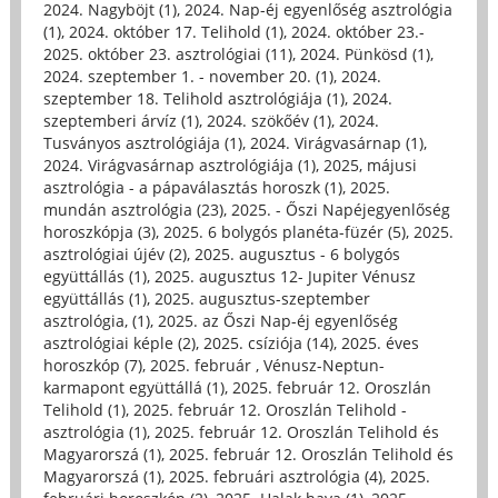
2024. Nagyböjt (1)
,
2024. Nap-éj egyenlőség asztrológia
(1)
,
2024. október 17. Telihold (1)
,
2024. október 23.-
2025. október 23. asztrológiai (11)
,
2024. Pünkösd (1)
,
2024. szeptember 1. - november 20. (1)
,
2024.
szeptember 18. Telihold asztrológiája (1)
,
2024.
szeptemberi árvíz (1)
,
2024. szökőév (1)
,
2024.
Tusványos asztrológiája (1)
,
2024. Virágvasárnap (1)
,
2024. Virágvasárnap asztrológiája (1)
,
2025, májusi
asztrológia - a pápaválasztás horoszk (1)
,
2025.
mundán asztrológia (23)
,
2025. - Őszi Napéjegyenlőség
horoszkópja (3)
,
2025. 6 bolygós planéta-füzér (5)
,
2025.
asztrológiai újév (2)
,
2025. augusztus - 6 bolygós
együttállás (1)
,
2025. augusztus 12- Jupiter Vénusz
együttállás (1)
,
2025. augusztus-szeptember
asztrológia, (1)
,
2025. az Őszi Nap-éj egyenlőség
asztrológiai képle (2)
,
2025. csíziója (14)
,
2025. éves
horoszkóp (7)
,
2025. február , Vénusz-Neptun-
karmapont együttállá (1)
,
2025. február 12. Oroszlán
Telihold (1)
,
2025. február 12. Oroszlán Telihold -
asztrológia (1)
,
2025. február 12. Oroszlán Telihold és
Magyarorszá (1)
,
2025. február 12. Oroszlán Telihold és
Magyarorszá (1)
,
2025. februári asztrológia (4)
,
2025.