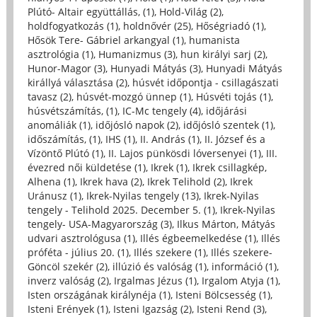
Plútó- Altair együttállás, (1)
,
Hold-Világ (2)
,
holdfogyatkozás (1)
,
holdnővér (25)
,
Hőségriadó (1)
,
Hősök Tere- Gábriel arkangyal (1)
,
humanista
asztrológia (1)
,
Humanizmus (3)
,
hun királyi sarj (2)
,
Hunor-Magor (3)
,
Hunyadi Mátyás (3)
,
Hunyadi Mátyás
királlyá választása (2)
,
húsvét időpontja - csillagászati
tavasz (2)
,
húsvét-mozgó ünnep (1)
,
Húsvéti tojás (1)
,
húsvétszámítás, (1)
,
IC-Mc tengely (4)
,
időjárási
anomáliák (1)
,
időjósló napok (2)
,
időjósló szentek (1)
,
időszámítás, (1)
,
IHS (1)
,
II. András (1)
,
II. József és a
Vízöntő Plútó (1)
,
II. Lajos pünkösdi lóversenyei (1)
,
III.
évezred női küldetése (1)
,
Ikrek (1)
,
Ikrek csillagkép,
Alhena (1)
,
Ikrek hava (2)
,
Ikrek Telihold (2)
,
Ikrek
Uránusz (1)
,
Ikrek-Nyilas tengely (13)
,
Ikrek-Nyilas
tengely - Telihold 2025. December 5. (1)
,
Ikrek-Nyilas
tengely- USA-Magyarország (3)
,
Ilkus Márton, Mátyás
udvari asztrológusa (1)
,
Illés égbeemelkedése (1)
,
Illés
próféta - július 20. (1)
,
Illés szekere (1)
,
Illés szekere-
Göncöl szekér (2)
,
illúzió és valóság (1)
,
információ (1)
,
inverz valóság (2)
,
Irgalmas Jézus (1)
,
Irgalom Atyja (1)
,
Isten országának királynéja (1)
,
Isteni Bölcsesség (1)
,
Isteni Erények (1)
,
Isteni Igazság (2)
,
Isteni Rend (3)
,