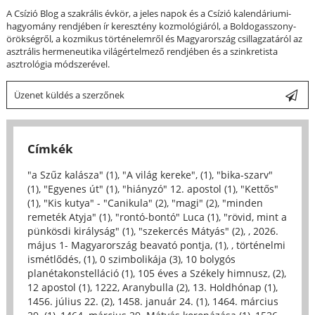
A Csízió Blog a szakrális évkör, a jeles napok és a Csízió kalendáriumi-
hagyomány rendjében ír keresztény kozmológiáról, a Boldogasszony-
örökségről, a kozmikus történelemről és Magyarország csillagzatáról az
asztrális hermeneutika világértelmező rendjében és a szinkretista
asztrológia módszerével.
Üzenet küldés a szerzőnek
Címkék
"a Szűz kalásza" (1)
,
"A világ kereke", (1)
,
"bika-szarv"
(1)
,
"Egyenes út" (1)
,
"hiányzó" 12. apostol (1)
,
"Kettős"
(1)
,
"Kis kutya" - "Canikula" (2)
,
"magi" (2)
,
"minden
remeték Atyja" (1)
,
"rontó-bontó" Luca (1)
,
"rövid, mint a
pünkösdi királyság" (1)
,
"szekercés Mátyás" (2)
,
, 2026.
május 1- Magyarország beavató pontja, (1)
,
, történelmi
ismétlődés, (1)
,
0 szimbolikája (3)
,
10 bolygós
planétakonstelláció (1)
,
105 éves a Székely himnusz, (2)
,
12 apostol (1)
,
1222, Aranybulla (2)
,
13. Holdhónap (1)
,
1456. július 22. (2)
,
1458. január 24. (1)
,
1464. március