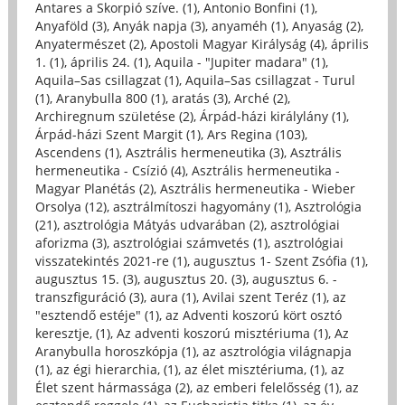
Antares a Skorpió szíve. (1)
,
Antonio Bonfini (1)
,
Anyaföld (3)
,
Anyák napja (3)
,
anyaméh (1)
,
Anyaság (2)
,
Anyatermészet (2)
,
Apostoli Magyar Királyság (4)
,
április
1. (1)
,
április 24. (1)
,
Aquila - "Jupiter madara" (1)
,
Aquila–Sas csillagzat (1)
,
Aquila–Sas csillagzat - Turul
(1)
,
Aranybulla 800 (1)
,
aratás (3)
,
Arché (2)
,
Archiregnum születése (2)
,
Árpád-házi királylány (1)
,
Árpád-házi Szent Margit (1)
,
Ars Regina (103)
,
Ascendens (1)
,
Asztrális hermeneutika (3)
,
Asztrális
hermeneutika - Csízió (4)
,
Asztrális hermeneutika -
Magyar Planétás (2)
,
Asztrális hermeneutika - Wieber
Orsolya (12)
,
asztrálmítoszi hagyomány (1)
,
Asztrológia
(21)
,
asztrológia Mátyás udvarában (2)
,
asztrológiai
aforizma (3)
,
asztrológiai számvetés (1)
,
asztrológiai
visszatekintés 2021-re (1)
,
augusztus 1- Szent Zsófia (1)
,
augusztus 15. (3)
,
augusztus 20. (3)
,
augusztus 6. -
transzfiguráció (3)
,
aura (1)
,
Avilai szent Teréz (1)
,
az
"esztendő estéje" (1)
,
az Adventi koszorú kört osztó
keresztje, (1)
,
Az adventi koszorú misztériuma (1)
,
Az
Aranybulla horoszkópja (1)
,
az asztrológia világnapja
(1)
,
az égi hierarchia, (1)
,
az élet misztériuma, (1)
,
az
Élet szent hármassága (2)
,
az emberi felelősség (1)
,
az