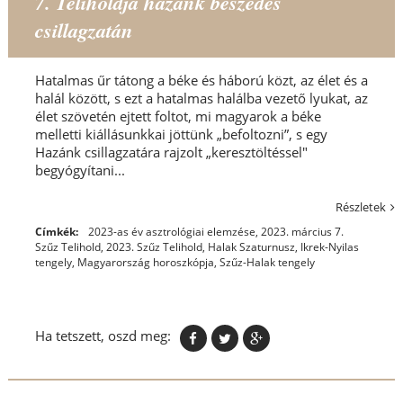
7. Teliholdja hazánk beszédes
csillagzatán
Hatalmas űr tátong a béke és háború közt, az élet és a
halál között, s ezt a hatalmas halálba vezető lyukat, az
élet szövetén ejtett foltot, mi magyarok a béke
melletti kiállásunkkai jöttünk „befoltozni”, s egy
Hazánk csillagzatára rajzolt „keresztöltéssel"
begyógyítani...
Részletek
Címkék:
2023-as év asztrológiai elemzése
,
2023. március 7.
Szűz Telihold
,
2023. Szűz Telihold
,
Halak Szaturnusz
,
Ikrek-Nyilas
tengely
,
Magyarország horoszkópja
,
Szűz-Halak tengely
Ha tetszett, oszd meg: