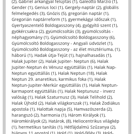
(2)
,
Gábriel arkangyal felújítás (1)
,
Galeotto Marzio (1)
,
Gender (1)
,
Genius loci (1)
,
Gergely-naptár (2)
,
globális
felmelegedés (3)
,
Gnózis (5)
,
gregorián naptár (1)
,
Gregorián naptárreform (1)
,
gyermekágyi időszak (1)
,
Gyertyaszentelő Boldogasszony (4)
,
gyógyító szent (1)
,
gyökércsakra (2)
,
gyümölcsoltás (3)
,
gyümölcsoltás -
néphagyomány (1)
,
Gyümölcsoltó Boldogasszony (6)
,
Gyümölcsoltó Boldogasszony - Angyali üdvözlet (1)
,
Gyümölcsoltó Boldogasszony - az élet misztériuma, (1)
,
háború (1)
,
Hadak útja-Tejút (1)
,
hajnalhasadás (1)
,
Halak Jupiter (2)
,
Halak Jupiter- Neptun (6)
,
Halak
Jupiter-Neptun és Vénusz együttállás (1)
,
Halak Nap-
Neptun együttállás (1)
,
Halak Neptun (18)
,
Halak
Neptun 29. anaretikus, karmikus foka (1)
,
Halak
Neptun-Jupiter-Merkúr együttállás (1)
,
Halak Neptun-
karmapont együttállás (1)
,
Halak Neptunusz - inverz
valóság (1)
,
Halak Szaturnusz (3)
,
Halak Telihold (2)
,
Halak Újhold (2)
,
Halak világkorszak (1)
,
Halak Zodiákus
apostola (1)
,
Halottak napja (5)
,
Hamvazószerda (2)
,
harangszó (2)
,
harmonia (1)
,
Három Királyok (1)
,
Háromkirályok (2)
,
Határok, (8)
,
Heliocentrikus világkép
(1)
,
hermetikus tanítás (1)
,
Hétfájdalmú Szűzanya (2)
,
hiányos 11 apostol (1)
,
Hold (1)
,
Hold-félév (3)
,
Hold-