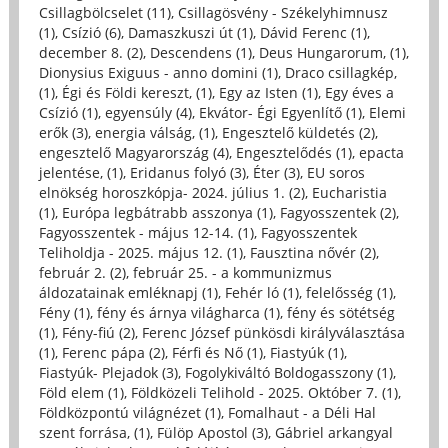
Csillagbölcselet (11)
,
Csillagösvény - Székelyhimnusz
(1)
,
Csízió (6)
,
Damaszkuszi út (1)
,
Dávid Ferenc (1)
,
december 8. (2)
,
Descendens (1)
,
Deus Hungarorum, (1)
,
Dionysius Exiguus - anno domini (1)
,
Draco csillagkép,
(1)
,
Égi és Földi kereszt, (1)
,
Egy az Isten (1)
,
Egy éves a
Csízió (1)
,
egyensúly (4)
,
Ekvátor- Égi Egyenlítő (1)
,
Elemi
erők (3)
,
energia válság, (1)
,
Engesztelő küldetés (2)
,
engesztelő Magyarország (4)
,
Engesztelődés (1)
,
epacta
jelentése, (1)
,
Eridanus folyó (3)
,
Éter (3)
,
EU soros
elnökség horoszkópja- 2024. július 1. (2)
,
Eucharistia
(1)
,
Európa legbátrabb asszonya (1)
,
Fagyosszentek (2)
,
Fagyosszentek - május 12-14. (1)
,
Fagyosszentek
Teliholdja - 2025. május 12. (1)
,
Fausztina nővér (2)
,
február 2. (2)
,
február 25. - a kommunizmus
áldozatainak emléknapj (1)
,
Fehér ló (1)
,
felelősség (1)
,
Fény (1)
,
fény és árnya világharca (1)
,
fény és sötétség
(1)
,
Fény-fiú (2)
,
Ferenc József pünkösdi királyválasztása
(1)
,
Ferenc pápa (2)
,
Férfi és Nő (1)
,
Fiastyúk (1)
,
Fiastyúk- Plejadok (3)
,
Fogolykiváltó Boldogasszony (1)
,
Föld elem (1)
,
Földközeli Telihold - 2025. Október 7. (1)
,
Földközpontú világnézet (1)
,
Fomalhaut - a Déli Hal
szent forrása, (1)
,
Fülöp Apostol (3)
,
Gábriel arkangyal