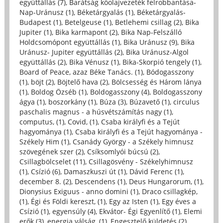
együttállás (7)
,
Barátság kőolajvezeték felrobbantása-
Nap-Uránusz (1)
,
Béketárgyalás (1)
,
Béketárgyalás-
Budapest (1)
,
Betelgeuse (1)
,
Betlehemi csillag (2)
,
Bika
Jupiter (1)
,
Bika karmapont (2)
,
Bika Nap-Felszálló
Holdcsomópont együttállás (1)
,
Bika Uránusz (9)
,
Bika
Uránusz- Jupiter együttállás (2)
,
Bika Uránusz-Algol
együttállás (2)
,
Bika Vénusz (1)
,
Bika-Skorpió tengely (1)
,
Board of Peace, azaz Béke Tanács. (1)
,
Bódogasszony
(1)
,
böjt (2)
,
Böjtelő hava (2)
,
Bölcsesség és Három lánya
(1)
,
Boldog Özséb (1)
,
Boldogasszony (4)
,
Boldogasszony
ágya (1)
,
boszorkány (1)
,
Búza (3)
,
Búzavető (1)
,
circulus
paschalis magnus - a húsvétszámítás nagy (1)
,
computus, (1)
,
Covid, (1)
,
Csaba királyfi és a Tejút
hagyománya (1)
,
Csaba királyfi és a Tejút hagyománya -
Székely Him (1)
,
Csanády György - a Székely himnusz
szövegének szer (2)
,
Csíksomlyói búcsú (2)
,
Csillagbölcselet (11)
,
Csillagösvény - Székelyhimnusz
(1)
,
Csízió (6)
,
Damaszkuszi út (1)
,
Dávid Ferenc (1)
,
december 8. (2)
,
Descendens (1)
,
Deus Hungarorum, (1)
,
Dionysius Exiguus - anno domini (1)
,
Draco csillagkép,
(1)
,
Égi és Földi kereszt, (1)
,
Egy az Isten (1)
,
Egy éves a
Csízió (1)
,
egyensúly (4)
,
Ekvátor- Égi Egyenlítő (1)
,
Elemi
erők (3)
,
energia válság, (1)
,
Engesztelő küldetés (2)
,