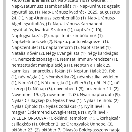
Plútó szembenállás (2)
,
Nap-Szaturnusz kvadrát (1)
,
Nap-Szaturnusz szembenállás (1)
,
Nap-Uránusz egzakt
együttállás, (1)
,
Nap-Uránusz kvadrát - 2025. augusztus
24. (1)
,
Nap-Uránusz szembenállás (1)
,
Nap-Uránusz-
Algol együttállás, (1)
,
Nap-Uránusz-Karmapont
együttállás, kvadrát Szaturn (1)
,
napfivér (110)
,
Napfogyatkozás (2)
,
napisteni szimbólumok (1)
,
Napkeleti bölcsek (2)
,
Napközpontú világnézet (1)
,
Napszentület (1)
,
naptárreform (1)
,
Naptisztelet (1)
,
Natália nővér (2)
,
Négy Evangélista (1)
,
négy kardvágás
(1)
,
nemzetbiztonság (1)
,
Nemzeti immun-rendszer (1)
,
nemzettudat manipulációja (1)
,
Neptun a Halak 29,
karmikus , anaretikus fokán (1)
,
Neptun Halak 29. fok
(1)
,
névmágia (1)
,
Névmisztika (2)
,
névmisztikai védelem
(1)
,
Nimród (1)
,
Női energia (1)
,
női erő (1)
,
női lét (1)
,
női
szerep (1)
,
Nőnap (3)
,
november 1 (3)
,
november 11. (2)
,
November 19. (2)
,
november 2. (3)
,
Nyári napforduló (9)
,
Nyilas Csillagkép (2)
,
Nyilas hava (1)
,
Nyilas Telihold (2)
,
Nyilas Újhold (1)
,
Nyilas zodiákus (1)
,
Nyílt levél - a
magyar Érdemrend Lovagkeresztje (1)
,
nyílt levél-
WIEBER ORSOLYA (1)
,
oklándi templom, (1)
,
Ökörhajcsár
csillagkép (1)
,
Október 2. az Őrangyalok Ünnepe, (3)
,
október 23. (2)
,
október 7. Olvasós Boldogasszony napja