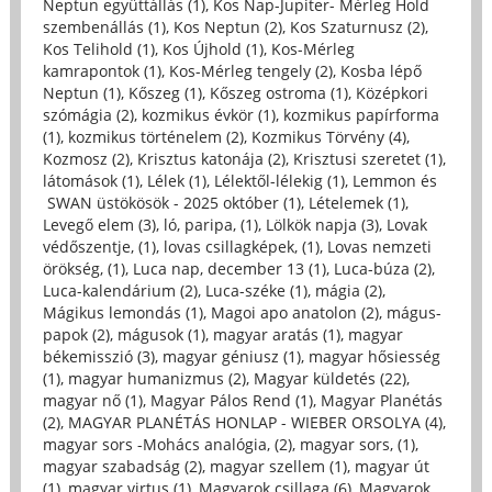
Neptun együttállás (1)
,
Kos Nap-Jupiter- Mérleg Hold
szembenállás (1)
,
Kos Neptun (2)
,
Kos Szaturnusz (2)
,
Kos Telihold (1)
,
Kos Újhold (1)
,
Kos-Mérleg
kamrapontok (1)
,
Kos-Mérleg tengely (2)
,
Kosba lépő
Neptun (1)
,
Kőszeg (1)
,
Kőszeg ostroma (1)
,
Középkori
szómágia (2)
,
kozmikus évkör (1)
,
kozmikus papírforma
(1)
,
kozmikus történelem (2)
,
Kozmikus Törvény (4)
,
Kozmosz (2)
,
Krisztus katonája (2)
,
Krisztusi szeretet (1)
,
látomások (1)
,
Lélek (1)
,
Lélektől-lélekig (1)
,
Lemmon és
SWAN üstökösök - 2025 október (1)
,
Lételemek (1)
,
Levegő elem (3)
,
ló, paripa, (1)
,
Lölkök napja (3)
,
Lovak
védőszentje, (1)
,
lovas csillagképek, (1)
,
Lovas nemzeti
örökség, (1)
,
Luca nap, december 13 (1)
,
Luca-búza (2)
,
Luca-kalendárium (2)
,
Luca-széke (1)
,
mágia (2)
,
Mágikus lemondás (1)
,
Magoi apo anatolon (2)
,
mágus-
papok (2)
,
mágusok (1)
,
magyar aratás (1)
,
magyar
békemisszió (3)
,
magyar géniusz (1)
,
magyar hősiesség
(1)
,
magyar humanizmus (2)
,
Magyar küldetés (22)
,
magyar nő (1)
,
Magyar Pálos Rend (1)
,
Magyar Planétás
(2)
,
MAGYAR PLANÉTÁS HONLAP - WIEBER ORSOLYA (4)
,
magyar sors -Mohács analógia, (2)
,
magyar sors, (1)
,
magyar szabadság (2)
,
magyar szellem (1)
,
magyar út
(1)
,
magyar virtus (1)
,
Magyarok csillaga (6)
,
Magyarok