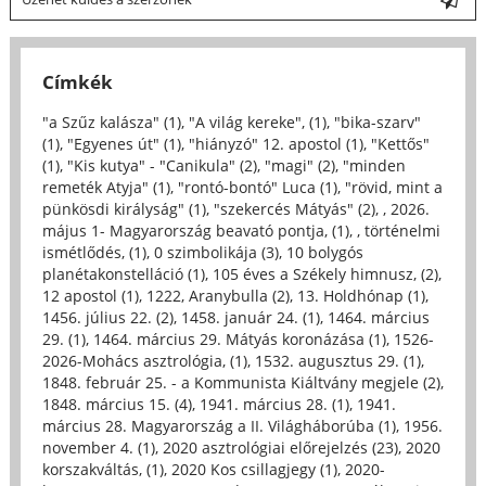
Címkék
"a Szűz kalásza" (1)
,
"A világ kereke", (1)
,
"bika-szarv"
(1)
,
"Egyenes út" (1)
,
"hiányzó" 12. apostol (1)
,
"Kettős"
(1)
,
"Kis kutya" - "Canikula" (2)
,
"magi" (2)
,
"minden
remeték Atyja" (1)
,
"rontó-bontó" Luca (1)
,
"rövid, mint a
pünkösdi királyság" (1)
,
"szekercés Mátyás" (2)
,
, 2026.
május 1- Magyarország beavató pontja, (1)
,
, történelmi
ismétlődés, (1)
,
0 szimbolikája (3)
,
10 bolygós
planétakonstelláció (1)
,
105 éves a Székely himnusz, (2)
,
12 apostol (1)
,
1222, Aranybulla (2)
,
13. Holdhónap (1)
,
1456. július 22. (2)
,
1458. január 24. (1)
,
1464. március
29. (1)
,
1464. március 29. Mátyás koronázása (1)
,
1526-
2026-Mohács asztrológia, (1)
,
1532. augusztus 29. (1)
,
1848. február 25. - a Kommunista Kiáltvány megjele (2)
,
1848. március 15. (4)
,
1941. március 28. (1)
,
1941.
március 28. Magyarország a II. Világháborúba (1)
,
1956.
november 4. (1)
,
2020 asztrológiai előrejelzés (23)
,
2020
korszakváltás, (1)
,
2020 Kos csillagjegy (1)
,
2020-