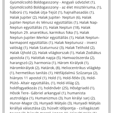
Gyümölcsoltó Boldogasszony - Angyali üdvözlet (1)
,
Gyümölcsoltó Boldogasszony - az élet misztériuma, (1)
,
háború (1)
,
Hadak útja-Tejút (1)
,
hajnalhasadás (1)
,
Halak Jupiter (2)
,
Halak Jupiter- Neptun (6)
,
Halak
Jupiter-Neptun és Vénusz együttállás (1)
,
Halak Nap-
Neptun együttállás (1)
,
Halak Neptun (18)
,
Halak
Neptun 29. anaretikus, karmikus foka (1)
,
Halak
Neptun-Jupiter-Merkúr együttállás (1)
,
Halak Neptun-
karmapont együttállás (1)
,
Halak Neptunusz - inverz
valóság (1)
,
Halak Szaturnusz (3)
,
Halak Telihold (2)
,
Halak Újhold (2)
,
Halak világkorszak (1)
,
Halak Zodiákus
apostola (1)
,
Halottak napja (5)
,
Hamvazószerda (2)
,
harangszó (2)
,
harmonia (1)
,
Három Királyok (1)
,
Háromkirályok (2)
,
Határok, (8)
,
Heliocentrikus világkép
(1)
,
hermetikus tanítás (1)
,
Hétfájdalmú Szűzanya (2)
,
hiányos 11 apostol (1)
,
Hold (1)
,
Hold-félév (3)
,
Hold-
Plútó- Altair együttállás, (1)
,
Hold-Világ (2)
,
holdfogyatkozás (1)
,
holdnővér (25)
,
Hőségriadó (1)
,
Hősök Tere- Gábriel arkangyal (1)
,
humanista
asztrológia (1)
,
Humanizmus (3)
,
hun királyi sarj (2)
,
Hunor-Magor (3)
,
Hunyadi Mátyás (3)
,
Hunyadi Mátyás
királlyá választása (2)
,
húsvét időpontja - csillagászati