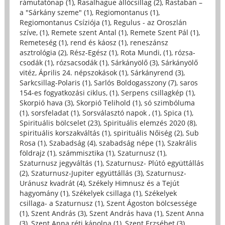
rámutatónap (1)
,
Rasalhague állócsillag (2)
,
Rastaban –
a "Sárkány szeme" (1)
,
Regiomontanus (1)
,
Regiomontanus Csíziója (1)
,
Regulus - az Oroszlán
szíve, (1)
,
Remete szent Antal (1)
,
Remete Szent Pál (1)
,
Remeteség (1)
,
rend és káosz (1)
,
reneszánsz
asztrológia (2)
,
Rész-Egész (1)
,
Rota Mundi, (1)
,
rózsa-
csodák (1)
,
rózsacsodák (1)
,
Sárkányölő (3)
,
Sárkányölő
vitéz, Április 24. népszokások (1)
,
Sárkányrend (3)
,
Sarkcsillag-Polaris (1)
,
Sarlós Boldogasszony (7)
,
saros
154-es fogyatkozási ciklus, (1)
,
Serpens csillagkép (1)
,
Skorpió hava (3)
,
Skorpió Telihold (1)
,
só szimbóluma
(1)
,
sorsfeladat (1)
,
Sorsválasztó napok , (1)
,
Spica (1)
,
Spirituális bölcselet (23)
,
Spirituális elemzés 2020 (8)
,
spirituális korszakváltás (1)
,
spirituális Nőiség (2)
,
Sub
Rosa (1)
,
Szabadság (4)
,
szabadság népe (1)
,
Szakrális
földrajz (1)
,
számmisztika (1)
,
Szaturnusz (1)
,
Szaturnusz jegyváltás (1)
,
Szaturnusz- Plútó együttállás
(2)
,
Szaturnusz-Jupiter együttállás (3)
,
Szaturnusz-
Uránusz kvadrát (4)
,
Székely Himnusz és a Tejút
hagyomány (1)
,
Székelyek csillaga (1)
,
Székelyek
csillaga- a Szaturnusz (1)
,
Szent Ágoston bölcsessége
(1)
,
Szent András (3)
,
Szent András hava (1)
,
Szent Anna
(3)
,
Szent Anna réti kápolna (1)
,
Szent Erzsébet (3)
,