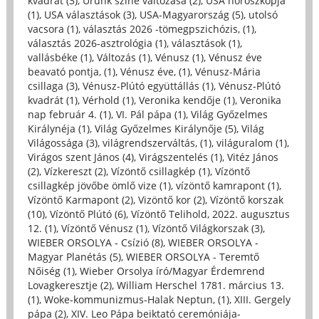
kvadrát (3)
,
Urunk színe változása (2)
,
USA horoszkópja
(1)
,
USA választások (3)
,
USA-Magyarország (5)
,
utolsó
vacsora (1)
,
választás 2026 -tömegpszichózis, (1)
,
választás 2026-asztrológia (1)
,
választások (1)
,
vallásbéke (1)
,
Változás (1)
,
Vénusz (1)
,
Vénusz éve
beavató pontja, (1)
,
Vénusz éve, (1)
,
Vénusz-Mária
csillaga (3)
,
Vénusz-Plútó együttállás (1)
,
Vénusz-Plútó
kvadrát (1)
,
Vérhold (1)
,
Veronika kendője (1)
,
Veronika
nap február 4. (1)
,
VI. Pál pápa (1)
,
Világ Győzelmes
Királynéja (1)
,
Világ Győzelmes Királynője (5)
,
Világ
Világossága (3)
,
világrendszerváltás, (1)
,
világuralom (1)
,
Virágos szent János (4)
,
Virágszentelés (1)
,
Vitéz János
(2)
,
Vízkereszt (2)
,
Vízöntő csillagkép (1)
,
Vízöntő
csillagkép jövőbe ömlő vize (1)
,
vízöntő kamrapont (1)
,
Vízöntő Karmapont (2)
,
Vizöntő kor (2)
,
Vízöntő korszak
(10)
,
Vízöntő Plútó (6)
,
Vízöntő Telihold, 2022. augusztus
12. (1)
,
Vízöntő Vénusz (1)
,
Vízöntő Világkorszak (3)
,
WIEBER ORSOLYA - Csízió (8)
,
WIEBER ORSOLYA -
Magyar Planétás (5)
,
WIEBER ORSOLYA - Teremtő
Nőiség (1)
,
Wieber Orsolya író/Magyar Érdemrend
Lovagkeresztje (2)
,
William Herschel 1781. március 13.
(1)
,
Woke-kommunizmus-Halak Neptun, (1)
,
XIII. Gergely
pápa (2)
,
XIV. Leo Pápa beiktató ceremóniája-