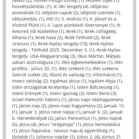
tavasz (2)
,
húsvét-mozgó ünnep (1)
,
Húsvéti tojás (1)
,
húsvétszámítás, (1)
,
IC-Mc tengely (4)
,
időjárási
anomáliák (1)
,
időjósló napok (2)
,
időjósló szentek (1)
,
időszámítás, (1)
,
IHS (1)
,
II. András (1)
,
II. József és a
Vízöntő Plútó (1)
,
II. Lajos pünkösdi lóversenyei (1)
,
III.
évezred női küldetése (1)
,
Ikrek (1)
,
Ikrek csillagkép,
Alhena (1)
,
Ikrek hava (2)
,
Ikrek Telihold (2)
,
Ikrek
Uránusz (1)
,
Ikrek-Nyilas tengely (13)
,
Ikrek-Nyilas
tengely - Telihold 2025. December 5. (1)
,
Ikrek-Nyilas
tengely- USA-Magyarország (3)
,
Ilkus Márton, Mátyás
udvari asztrológusa (1)
,
Illés égbeemelkedése (1)
,
Illés
próféta - július 20. (1)
,
Illés szekere (1)
,
Illés szekere-
Göncöl szekér (2)
,
illúzió és valóság (1)
,
információ (1)
,
inverz valóság (2)
,
Irgalmas Jézus (1)
,
Irgalom Atyja (1)
,
Isten országának királynéja (1)
,
Isteni Bölcsesség (1)
,
Isteni Erények (1)
,
Isteni Igazság (2)
,
Isteni Rend (3)
,
Izrael-Palesztín háború (1)
,
János napi néphagyomány
(1)
,
János-nap (2)
,
János-napi hagyomány (2)
,
január 15.
(1)
,
Január 3. Jézus neve napja (1)
,
Január 6. (2)
,
január
6. Háromkirályok (2)
,
Janus Pannonius (1)
,
jeles napok
(5)
,
Jézus (4)
,
Jézus "öreganyja" (1)
,
Jézus bemutatása
(1)
,
Jézus foganása - tavaszi nap-éj egyenlőség (1)
,
Jóslatok (1)
,
Julianus-naptár (1)
,
július 2. (4)
,
június 21