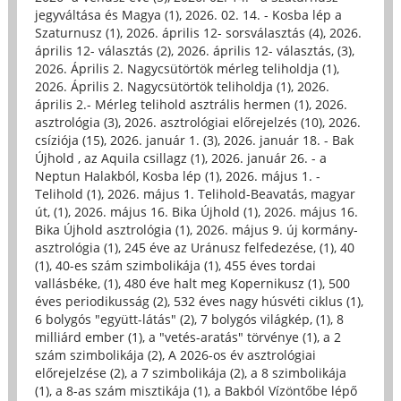
jegyváltása és Magya (1)
,
2026. 02. 14. - Kosba lép a
Szaturnusz (1)
,
2026. április 12- sorsválasztás (4)
,
2026.
április 12- választás (2)
,
2026. április 12- választás, (3)
,
2026. Április 2. Nagycsütörtök mérleg teliholdja (1)
,
2026. Április 2. Nagycsütörtök teliholdja (1)
,
2026.
április 2.- Mérleg telihold asztrális hermen (1)
,
2026.
asztrológia (3)
,
2026. asztrológiai előrejelzés (10)
,
2026.
csíziója (15)
,
2026. január 1. (3)
,
2026. január 18. - Bak
Újhold , az Aquila csillagz (1)
,
2026. január 26. - a
Neptun Halakból, Kosba lép (1)
,
2026. május 1. -
Telihold (1)
,
2026. május 1. Telihold-Beavatás, magyar
út, (1)
,
2026. május 16. Bika Újhold (1)
,
2026. május 16.
Bika Újhold asztrológia (1)
,
2026. május 9. új kormány-
asztrológia (1)
,
245 éve az Uránusz felfedezése, (1)
,
40
(1)
,
40-es szám szimbolikája (1)
,
455 éves tordai
vallásbéke, (1)
,
480 éve halt meg Kopernikusz (1)
,
500
éves periodikusság (2)
,
532 éves nagy húsvéti ciklus (1)
,
6 bolygós "együtt-látás" (2)
,
7 bolygós világkép, (1)
,
8
milliárd ember (1)
,
a "vetés-aratás" törvénye (1)
,
a 2
szám szimbolikája (2)
,
A 2026-os év asztrológiai
előrejelzése (2)
,
a 7 szimbolikája (2)
,
a 8 szimbolikája
(1)
,
a 8-as szám misztikája (1)
,
a Bakból Vízöntőbe lépő