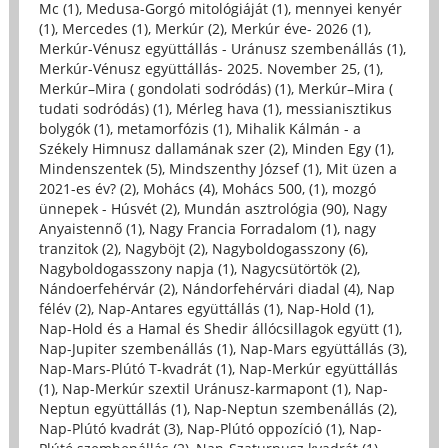
Mc (1)
,
Medusa-Gorgó mitológiáját (1)
,
mennyei kenyér
(1)
,
Mercedes (1)
,
Merkúr (2)
,
Merkúr éve- 2026 (1)
,
Merkúr-Vénusz együttállás - Uránusz szembenállás (1)
,
Merkúr-Vénusz együttállás- 2025. November 25, (1)
,
Merkúr–Mira ( gondolati sodródás) (1)
,
Merkúr–Mira (
tudati sodródás) (1)
,
Mérleg hava (1)
,
messianisztikus
bolygók (1)
,
metamorfózis (1)
,
Mihalik Kálmán - a
Székely Himnusz dallamának szer (2)
,
Minden Egy (1)
,
Mindenszentek (5)
,
Mindszenthy József (1)
,
Mit üzen a
2021-es év? (2)
,
Mohács (4)
,
Mohács 500, (1)
,
mozgó
ünnepek - Húsvét (2)
,
Mundán asztrológia (90)
,
Nagy
Anyaistennő (1)
,
Nagy Francia Forradalom (1)
,
nagy
tranzitok (2)
,
Nagyböjt (2)
,
Nagyboldogasszony (6)
,
Nagyboldogasszony napja (1)
,
Nagycsütörtök (2)
,
Nándoerfehérvár (2)
,
Nándorfehérvári diadal (4)
,
Nap
félév (2)
,
Nap-Antares együttállás (1)
,
Nap-Hold (1)
,
Nap-Hold és a Hamal és Shedir állócsillagok együtt (1)
,
Nap-Jupiter szembenállás (1)
,
Nap-Mars együttállás (3)
,
Nap-Mars-Plútó T-kvadrát (1)
,
Nap-Merkúr együttállás
(1)
,
Nap-Merkúr szextil Uránusz-karmapont (1)
,
Nap-
Neptun együttállás (1)
,
Nap-Neptun szembenállás (2)
,
Nap-Plútó kvadrát (3)
,
Nap-Plútó oppozíció (1)
,
Nap-