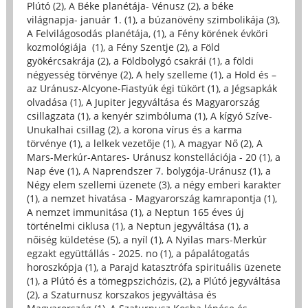
Plútó (2)
,
A Béke planétája- Vénusz (2)
,
a béke
világnapja- január 1. (1)
,
a búzanövény szimbolikája (3)
,
A Felvilágosodás planétája, (1)
,
a Fény körének évköri
kozmológiája (1)
,
a Fény Szentje (2)
,
a Föld
gyökércsakrája (2)
,
a Földbolygó csakrái (1)
,
a földi
négyesség törvénye (2)
,
A hely szelleme (1)
,
a Hold és –
az Uránusz-Alcyone-Fiastyúk égi tükört (1)
,
a Jégsapkák
olvadása (1)
,
A Jupiter jegyváltása és Magyarország
csillagzata (1)
,
a kenyér szimbóluma (1)
,
A kígyó Szíve-
Unukalhai csillag (2)
,
a korona vírus és a karma
törvénye (1)
,
a lelkek vezetője (1)
,
A magyar Nő (2)
,
A
Mars-Merkúr-Antares- Uránusz konstellációja - 20 (1)
,
a
Nap éve (1)
,
A Naprendszer 7. bolygója-Uránusz (1)
,
a
Négy elem szellemi üzenete (3)
,
a négy emberi karakter
(1)
,
a nemzet hivatása - Magyarország kamrapontja (1)
,
A nemzet immunitása (1)
,
a Neptun 165 éves új
történelmi ciklusa (1)
,
a Neptun jegyváltása (1)
,
a
nőiség küldetése (5)
,
a nyíl (1)
,
A Nyilas mars-Merkúr
egzakt együttállás - 2025. no (1)
,
a pápalátogatás
horoszkópja (1)
,
a Parajd katasztrófa spirituális üzenete
(1)
,
a Plútó és a tömegpszichózis, (2)
,
a Plútó jegyváltása
(2)
,
a Szaturnusz korszakos jegyváltása és