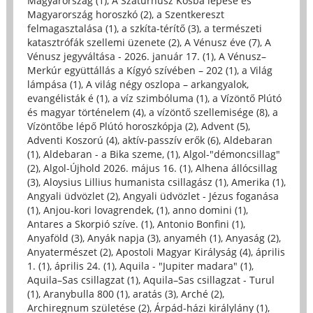
Magyarország (1)
,
A Szaturnusz Kosba lépése és
Magyarország horoszkó (2)
,
a Szentkereszt
felmagasztalása (1)
,
a szkíta-térítő (3)
,
a természeti
katasztrófák szellemi üzenete (2)
,
A Vénusz éve (7)
,
A
Vénusz jegyváltása - 2026. január 17. (1)
,
A Vénusz–
Merkúr együttállás a Kígyó szívében – 202 (1)
,
a Világ
lámpása (1)
,
A világ négy oszlopa – arkangyalok,
evangélisták é (1)
,
a víz szimbóluma (1)
,
a Vízöntő Plútó
és magyar történelem (4)
,
a vízöntő szellemisége (8)
,
a
Vízöntőbe lépő Plútó horoszkópja (2)
,
Advent (5)
,
Adventi Koszorú (4)
,
aktív-passzív erők (6)
,
Aldebaran
(1)
,
Aldebaran - a Bika szeme, (1)
,
Algol-"démoncsillag"
(2)
,
Algol-Újhold 2026. május 16. (1)
,
Alhena állócsillag
(3)
,
Aloysius Lillius humanista csillagász (1)
,
Amerika (1)
,
Angyali üdvözlet (2)
,
Angyali üdvözlet - Jézus foganása
(1)
,
Anjou-kori lovagrendek, (1)
,
anno domini (1)
,
Antares a Skorpió szíve. (1)
,
Antonio Bonfini (1)
,
Anyaföld (3)
,
Anyák napja (3)
,
anyaméh (1)
,
Anyaság (2)
,
Anyatermészet (2)
,
Apostoli Magyar Királyság (4)
,
április
1. (1)
,
április 24. (1)
,
Aquila - "Jupiter madara" (1)
,
Aquila–Sas csillagzat (1)
,
Aquila–Sas csillagzat - Turul
(1)
,
Aranybulla 800 (1)
,
aratás (3)
,
Arché (2)
,
Archiregnum születése (2)
,
Árpád-házi királylány (1)
,