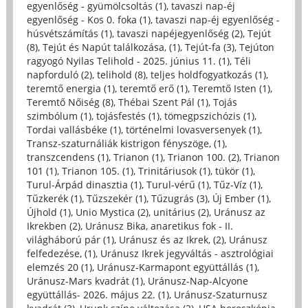
egyenlőség - gyümölcsoltás (1)
,
tavaszi nap-éj
egyenlőség - Kos 0. foka (1)
,
tavaszi nap-éj egyenlőség -
húsvétszámítás (1)
,
tavaszi napéjegyenlőség (2)
,
Tejút
(8)
,
Tejút és Napút találkozása, (1)
,
Tejút-fa (3)
,
Tejúton
ragyogó Nyilas Telihold - 2025. június 11. (1)
,
Téli
napforduló (2)
,
telihold (8)
,
teljes holdfogyatkozás (1)
,
teremtő energia (1)
,
teremtő erő (1)
,
Teremtő Isten (1)
,
Teremtő Nőiség (8)
,
Thébai Szent Pál (1)
,
Tojás
szimbólum (1)
,
tojásfestés (1)
,
tömegpszichózis (1)
,
Tordai vallásbéke (1)
,
történelmi lovasversenyek (1)
,
Transz-szaturnáliák kistrigon fényszöge, (1)
,
transzcendens (1)
,
Trianon (1)
,
Trianon 100. (2)
,
Trianon
101 (1)
,
Trianon 105. (1)
,
Trinitáriusok (1)
,
tükör (1)
,
Turul-Árpád dinasztia (1)
,
Turul-vérű (1)
,
Tűz-Víz (1)
,
Tűzkerék (1)
,
Tűzszekér (1)
,
Tűzugrás (3)
,
Új Ember (1)
,
Újhold (1)
,
Unio Mystica (2)
,
unitárius (2)
,
Uránusz az
Ikrekben (2)
,
Uránusz Bika, anaretikus fok - II.
világháború pár (1)
,
Uránusz és az Ikrek, (2)
,
Uránusz
felfedezése, (1)
,
Uránusz Ikrek jegyváltás - asztrológiai
elemzés 20 (1)
,
Uránusz-Karmapont együttállás (1)
,
Uránusz-Mars kvadrát (1)
,
Uránusz-Nap-Alcyone
együttállás- 2026. május 22. (1)
,
Uránusz-Szaturnusz