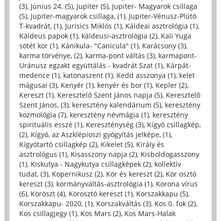
(3)
,
Június 24. (5)
,
Jupiter (5)
,
Jupiter- Magyarok csillaga
(5)
,
Jupiter-magyarok csillaga, (1)
,
Jupiter-Vénusz-Plútó
T-kvadrát, (1)
,
Jurisics Miklós (1)
,
Káldeai asztrológia (1)
,
Káldeus papok (1)
,
káldeusi-asztrológia (2)
,
Kali Yuga
sötét kor (1)
,
Kánikula- "Canicula" (1)
,
Karácsony (3)
,
karma törvénye, (2)
,
karma-pont váltás (3)
,
karmapont-
Uránusz egzakt együttálás - kvadrát Szat (1)
,
Kárpát-
medence (1)
,
katonaszent (1)
,
Kedd asszonya (1)
,
kelet
mágusai (3)
,
Kenyér (1)
,
kenyér és bor (1)
,
Kepler (2)
,
Kereszt (1)
,
Keresztelő Szent János napja (5)
,
Keresztelő
Szent János, (3)
,
keresztény kalendárium (5)
,
keresztény
kozmológia (7)
,
keresztény névmágia (1)
,
keresztény
spirituális esszé (1)
,
Kereszténység (3)
,
Kígyó csillagkép,
(2)
,
Kígyó, az Aszklépioszi gyógyítás jelképe, (1)
,
Kígyótartó csillagkép (2)
,
Kikelet (5)
,
Király és
asztrológus (1)
,
Kisasszony napja (2)
,
Kisboldogasszony
(1)
,
Kiskutya - Nagykutya csillagképek (2)
,
kollektív
tudat, (3)
,
Kopernikusz (2)
,
Kör és kereszt (2)
,
Kör osztó
kereszt (3)
,
kormányváltás-asztrológia (1)
,
Korona vírus
(6)
,
Köröszt (4)
,
Körosztó kereszt (1)
,
Korszakkapu (5)
,
Korszakkapu- 2020, (1)
,
Korszakváltás (3)
,
Kos 0. fok (2)
,
Kos csillagjegy (1)
,
Kos Mars (2)
,
Kos Mars-Halak