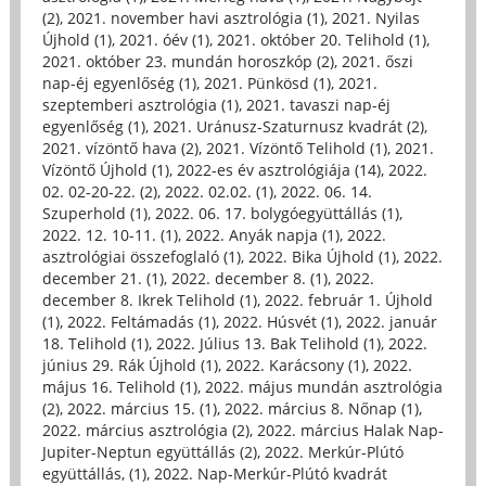
(2)
,
2021. november havi asztrológia (1)
,
2021. Nyilas
Újhold (1)
,
2021. óév (1)
,
2021. október 20. Telihold (1)
,
2021. október 23. mundán horoszkóp (2)
,
2021. őszi
nap-éj egyenlőség (1)
,
2021. Pünkösd (1)
,
2021.
szeptemberi asztrológia (1)
,
2021. tavaszi nap-éj
egyenlőség (1)
,
2021. Uránusz-Szaturnusz kvadrát (2)
,
2021. vízöntő hava (2)
,
2021. Vízöntő Telihold (1)
,
2021.
Vízöntő Újhold (1)
,
2022-es év asztrológiája (14)
,
2022.
02. 02-20-22. (2)
,
2022. 02.02. (1)
,
2022. 06. 14.
Szuperhold (1)
,
2022. 06. 17. bolygóegyüttállás (1)
,
2022. 12. 10-11. (1)
,
2022. Anyák napja (1)
,
2022.
asztrológiai összefoglaló (1)
,
2022. Bika Újhold (1)
,
2022.
december 21. (1)
,
2022. december 8. (1)
,
2022.
december 8. Ikrek Telihold (1)
,
2022. február 1. Újhold
(1)
,
2022. Feltámadás (1)
,
2022. Húsvét (1)
,
2022. január
18. Telihold (1)
,
2022. Július 13. Bak Telihold (1)
,
2022.
június 29. Rák Újhold (1)
,
2022. Karácsony (1)
,
2022.
május 16. Telihold (1)
,
2022. május mundán asztrológia
(2)
,
2022. március 15. (1)
,
2022. március 8. Nőnap (1)
,
2022. március asztrológia (2)
,
2022. március Halak Nap-
Jupiter-Neptun együttállás (2)
,
2022. Merkúr-Plútó
együttállás, (1)
,
2022. Nap-Merkúr-Plútó kvadrát