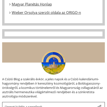
Magyar Planétás Honlap
Wieber Orsolya szerzői oldala az ORIGO-n
A Csízió Blog a szakrális évkör, a jeles napok és a Csízió kalendáriumi-
hagyomány rendjében ír keresztény kozmológiáról, a Boldogasszony-
örökségről, a kozmikus történelemről és Magyarország csillagzatáról az
asztrális hermeneutika világértelmező rendjében és a szinkretista
asztrológia módszerével.
Üzenet küldés a szerzőnek