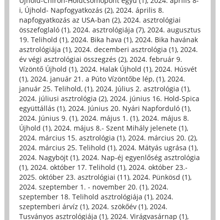
Újhold-Chiron-Holdcsomópont együ (1)
,
2024. április 8-
i, Újhold- Napfogyatkozás (2)
,
2024. április 8.
napfogyatkozás az USA-ban (2)
,
2024. asztrológiai
összefoglaló (1)
,
2024. asztrológiája (7)
,
2024. augusztus
19. Telihold (1)
,
2024. Bika hava (1)
,
2024. Bika havának
asztrológiája (1)
,
2024. decemberi asztrológia (1)
,
2024.
év végi asztrológiai összegzés (2)
,
2024. február 9.
Vízöntő Újhold (1)
,
2024. Halak Újhold (1)
,
2024. Húsvét
(1)
,
2024. január 21. a Púto Vízöntőbe lép, (1)
,
2024.
január 25. Telihold, (1)
,
2024. Július 2. asztrológia (1)
,
2024. júliusi asztrológia (2)
,
2024. június 16. Hold-Spica
együttállás (1)
,
2024. Június 20. Nyári Napforduló (1)
,
2024. Június 9. (1)
,
2024. május 1. (1)
,
2024. május 8.
Újhold (1)
,
2024. május 8.- Szent Mihály jelenete (1)
,
2024. március 15. asztrológia (1)
,
2024. március 20. (2)
,
2024. március 25. Telihold (1)
,
2024. Mátyás ugrása (1)
,
2024. Nagyböjt (1)
,
2024. Nap-éj egyenlőség asztrológia
(1)
,
2024. október 17. Telihold (1)
,
2024. október 23.-
2025. október 23. asztrológiai (11)
,
2024. Pünkösd (1)
,
2024. szeptember 1. - november 20. (1)
,
2024.
szeptember 18. Telihold asztrológiája (1)
,
2024.
szeptemberi árvíz (1)
,
2024. szökőév (1)
,
2024.
Tusványos asztrológiája (1)
,
2024. Virágvasárnap (1)
,