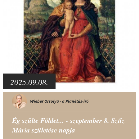
2025.09.08.
Wieber Orsolya - a Planétás-író
Ég szülte Földet... - szeptember 8. Szűz
Mária születése napja