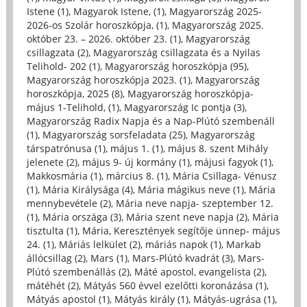
Istene (1)
,
Magyarok Istene, (1)
,
Magyarország 2025-
2026-os Szolár horoszkópja, (1)
,
Magyarország 2025.
október 23. – 2026. október 23. (1)
,
Magyarország
csillagzata (2)
,
Magyarország csillagzata és a Nyilas
Telihold- 202 (1)
,
Magyarország horoszkópja (95)
,
Magyarország horoszkópja 2023. (1)
,
Magyarország
horoszkópja, 2025 (8)
,
Magyarország horoszkópja-
május 1-Telihold, (1)
,
Magyarország Ic pontja (3)
,
Magyarország Radix Napja és a Nap-Plútó szembenáll
(1)
,
Magyarország sorsfeladata (25)
,
Magyarország
társpatrónusa (1)
,
május 1. (1)
,
május 8. szent Mihály
jelenete (2)
,
május 9- új kormány (1)
,
májusi fagyok (1)
,
Makkosmária (1)
,
március 8. (1)
,
Mária Csillaga- Vénusz
(1)
,
Mária Királysága (4)
,
Mária mágikus neve (1)
,
Mária
mennybevétele (2)
,
Mária neve napja- szeptember 12.
(1)
,
Mária országa (3)
,
Mária szent neve napja (2)
,
Mária
tisztulta (1)
,
Mária, Keresztények segítője ünnep- május
24. (1)
,
Máriás lelkület (2)
,
máriás napok (1)
,
Markab
állócsillag (2)
,
Mars (1)
,
Mars-Plútó kvadrát (3)
,
Mars-
Plútó szembenállás (2)
,
Máté apostol, evangelista (2)
,
mátéhét (2)
,
Mátyás 560 évvel ezelőtti koronázása (1)
,
Mátyás apostol (1)
,
Mátyás király (1)
,
Mátyás-ugrása (1)
,