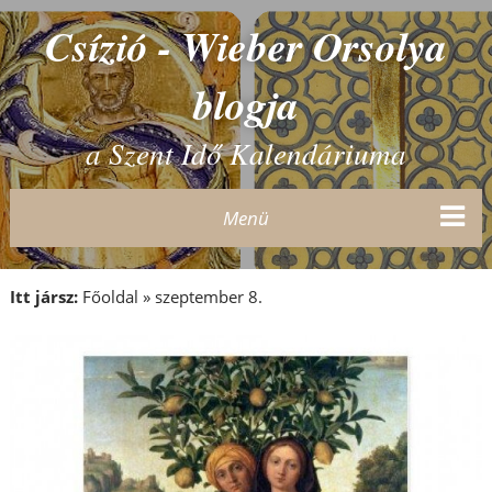
Csízió - Wieber Orsolya
blogja
a Szent Idő Kalendáriuma
Menü
Itt jársz:
Főoldal
»
szeptember 8.