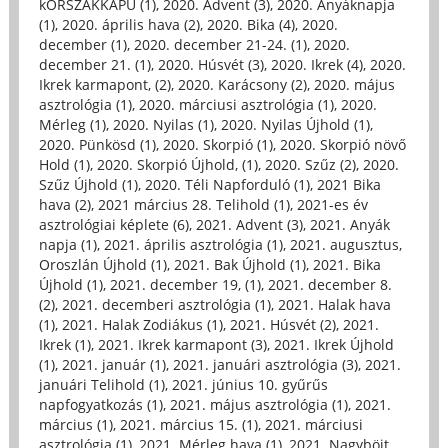
kORSZAKKAPU (1)
,
2020. Advent (3)
,
2020. Anyáknapja
(1)
,
2020. április hava (2)
,
2020. Bika (4)
,
2020.
december (1)
,
2020. december 21-24. (1)
,
2020.
december 21. (1)
,
2020. Húsvét (3)
,
2020. Ikrek (4)
,
2020.
Ikrek karmapont, (2)
,
2020. Karácsony (2)
,
2020. május
asztrológia (1)
,
2020. márciusi asztrológia (1)
,
2020.
Mérleg (1)
,
2020. Nyilas (1)
,
2020. Nyilas Újhold (1)
,
2020. Pünkösd (1)
,
2020. Skorpió (1)
,
2020. Skorpió növő
Hold (1)
,
2020. Skorpió Újhold, (1)
,
2020. Szűz (2)
,
2020.
Szűz Újhold (1)
,
2020. Téli Napforduló (1)
,
2021 Bika
hava (2)
,
2021 március 28. Telihold (1)
,
2021-es év
asztrológiai képlete (6)
,
2021. Advent (3)
,
2021. Anyák
napja (1)
,
2021. április asztrológia (1)
,
2021. augusztus,
Oroszlán Újhold (1)
,
2021. Bak Újhold (1)
,
2021. Bika
Újhold (1)
,
2021. december 19, (1)
,
2021. december 8.
(2)
,
2021. decemberi asztrológia (1)
,
2021. Halak hava
(1)
,
2021. Halak Zodiákus (1)
,
2021. Húsvét (2)
,
2021.
Ikrek (1)
,
2021. Ikrek karmapont (3)
,
2021. Ikrek Újhold
(1)
,
2021. január (1)
,
2021. januári asztrológia (3)
,
2021.
januári Telihold (1)
,
2021. június 10. gyűrűs
napfogyatkozás (1)
,
2021. május asztrológia (1)
,
2021.
március (1)
,
2021. március 15. (1)
,
2021. márciusi
asztrológia (1)
,
2021. Mérleg hava (1)
,
2021. Nagyböjt