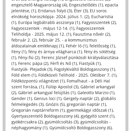
engesztelő Magyarország (4)
,
Engesztelődés (1)
,
epacta
jelentése, (1)
,
Eridanus folyó (3)
,
Éter (3)
,
EU soros
elnökség horoszkópja- 2024. július 1. (2)
,
Eucharistia
(1)
,
Európa legbátrabb asszonya (1)
,
Fagyosszentek (2)
,
Fagyosszentek - május 12-14. (1)
,
Fagyosszentek
Teliholdja - 2025. május 12. (1)
,
Fausztina nővér (2)
,
február 2. (2)
,
február 25. - a kommunizmus
áldozatainak emléknapj (1)
,
Fehér ló (1)
,
felelősség (1)
,
Fény (1)
,
fény és árnya világharca (1)
,
fény és sötétség
(1)
,
Fény-fiú (2)
,
Ferenc József pünkösdi királyválasztása
(1)
,
Ferenc pápa (2)
,
Férfi és Nő (1)
,
Fiastyúk (1)
,
Fiastyúk- Plejadok (3)
,
Fogolykiváltó Boldogasszony (1)
,
Föld elem (1)
,
Földközeli Telihold - 2025. Október 7. (1)
,
Földközpontú világnézet (1)
,
Fomalhaut - a Déli Hal
szent forrása, (1)
,
Fülöp Apostol (3)
,
Gábriel arkangyal
(2)
,
Gábriel arkangyal felújítás (1)
,
Galeotto Marzio (1)
,
Gender (1)
,
Genius loci (1)
,
Gergely-naptár (2)
,
globális
felmelegedés (3)
,
Gnózis (5)
,
gregorián naptár (1)
,
Gregorián naptárreform (1)
,
gyermekágyi időszak (1)
,
Gyertyaszentelő Boldogasszony (4)
,
gyógyító szent (1)
,
gyökércsakra (2)
,
gyümölcsoltás (3)
,
gyümölcsoltás -
néphagyomány (1)
,
Gyümölcsoltó Boldogasszony (6)
,