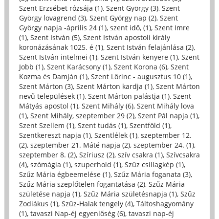
Szent Erzsébet rózsája (1)
,
Szent György (3)
,
Szent
György lovagrend (3)
,
Szent György nap (2)
,
Szent
György napja -április 24 (1)
,
szent idő, (1)
,
Szent Imre
(1)
,
Szent István (5)
,
Szent István apostoli király
koronázásának 1025. é (1)
,
Szent István felajánlása (2)
,
Szent István intelmei (1)
,
Szent István kenyere (1)
,
Szent
Jobb (1)
,
Szent Karácsony (1)
,
Szent Korona (6)
,
Szent
Kozma és Damján (1)
,
Szent Lőrinc - augusztus 10 (1)
,
Szent Márton (3)
,
Szent Márton kardja (1)
,
Szent Márton
nevű települések (1)
,
Szent Márton palástja (1)
,
Szent
Mátyás apostol (1)
,
Szent Mihály (6)
,
Szent Mihály lova
(1)
,
Szent Mihály, szeptember 29 (2)
,
Szent Pál napja (1)
,
Szent Szellem (1)
,
Szent tudás (1)
,
Szentföld (1)
,
Szentkereszt napja (1)
,
Szentlélek (1)
,
szeptember 12.
(2)
,
szeptember 21. Máté napja (2)
,
szeptember 24. (1)
,
szeptember 8. (2)
,
Szíriusz (2)
,
szív csakra (1)
,
Szívcsakra
(4)
,
szómágia (1)
,
szuperhold (1)
,
Szűz csillagkép (1)
,
Szűz Mária égbeemelése (1)
,
Szűz Mária foganata (3)
,
Szűz Mária szeplőtelen fogantatása (2)
,
Szűz Mária
születése napja (1)
,
Szűz Mária születésnapja (1)
,
Szűz
Zodiákus (1)
,
Szűz-Halak tengely (4)
,
Táltoshagyomány
(1)
,
tavaszi Nap-éj egyenlőség (6)
,
tavaszi nap-éj