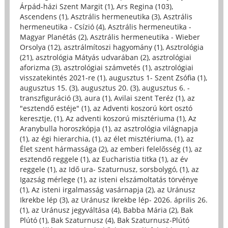
Árpád-házi Szent Margit (1)
,
Ars Regina (103)
,
Ascendens (1)
,
Asztrális hermeneutika (3)
,
Asztrális
hermeneutika - Csízió (4)
,
Asztrális hermeneutika -
Magyar Planétás (2)
,
Asztrális hermeneutika - Wieber
Orsolya (12)
,
asztrálmítoszi hagyomány (1)
,
Asztrológia
(21)
,
asztrológia Mátyás udvarában (2)
,
asztrológiai
aforizma (3)
,
asztrológiai számvetés (1)
,
asztrológiai
visszatekintés 2021-re (1)
,
augusztus 1- Szent Zsófia (1)
,
augusztus 15. (3)
,
augusztus 20. (3)
,
augusztus 6. -
transzfiguráció (3)
,
aura (1)
,
Avilai szent Teréz (1)
,
az
"esztendő estéje" (1)
,
az Adventi koszorú kört osztó
keresztje, (1)
,
Az adventi koszorú misztériuma (1)
,
Az
Aranybulla horoszkópja (1)
,
az asztrológia világnapja
(1)
,
az égi hierarchia, (1)
,
az élet misztériuma, (1)
,
az
Élet szent hármassága (2)
,
az emberi felelősség (1)
,
az
esztendő reggele (1)
,
az Eucharistia titka (1)
,
az év
reggele (1)
,
az Idő ura- Szaturnusz, sorsbolygó, (1)
,
az
Igazság mérlege (1)
,
az isteni elszámoltatás törvénye
(1)
,
Az isteni irgalmasság vasárnapja (2)
,
az Uránusz
Ikrekbe lép (3)
,
az Uránusz Ikrekbe lép- 2026. április 26.
(1)
,
az Uránusz jegyváltása (4)
,
Babba Mária (2)
,
Bak
Plútó (1)
,
Bak Szaturnusz (4)
,
Bak Szaturnusz-Plútó