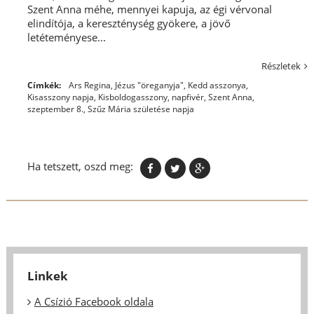
Szent Anna méhe, mennyei kapuja, az égi vérvonal
elindítója, a kereszténység gyökere, a jövő
letéteményese...
Részletek
Címkék:
Ars Regina
,
Jézus "öreganyja"
,
Kedd asszonya
,
Kisasszony napja
,
Kisboldogasszony
,
napfivér
,
Szent Anna
,
szeptember 8.
,
Szűz Mária születése napja
Ha tetszett, oszd meg:
Linkek
A Csízió Facebook oldala