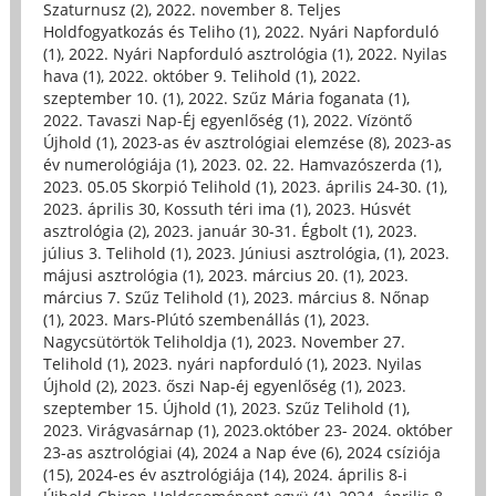
Szaturnusz (2)
,
2022. november 8. Teljes
Holdfogyatkozás és Teliho (1)
,
2022. Nyári Napforduló
(1)
,
2022. Nyári Napforduló asztrológia (1)
,
2022. Nyilas
hava (1)
,
2022. október 9. Telihold (1)
,
2022.
szeptember 10. (1)
,
2022. Szűz Mária foganata (1)
,
2022. Tavaszi Nap-Éj egyenlőség (1)
,
2022. Vízöntő
Újhold (1)
,
2023-as év asztrológiai elemzése (8)
,
2023-as
év numerológiája (1)
,
2023. 02. 22. Hamvazószerda (1)
,
2023. 05.05 Skorpió Telihold (1)
,
2023. április 24-30. (1)
,
2023. április 30, Kossuth téri ima (1)
,
2023. Húsvét
asztrológia (2)
,
2023. január 30-31. Égbolt (1)
,
2023.
július 3. Telihold (1)
,
2023. Júniusi asztrológia, (1)
,
2023.
májusi asztrológia (1)
,
2023. március 20. (1)
,
2023.
március 7. Szűz Telihold (1)
,
2023. március 8. Nőnap
(1)
,
2023. Mars-Plútó szembenállás (1)
,
2023.
Nagycsütörtök Teliholdja (1)
,
2023. November 27.
Telihold (1)
,
2023. nyári napforduló (1)
,
2023. Nyilas
Újhold (2)
,
2023. őszi Nap-éj egyenlőség (1)
,
2023.
szeptember 15. Újhold (1)
,
2023. Szűz Telihold (1)
,
2023. Virágvasárnap (1)
,
2023.október 23- 2024. október
23-as asztrológiai (4)
,
2024 a Nap éve (6)
,
2024 csíziója
(15)
,
2024-es év asztrológiája (14)
,
2024. április 8-i