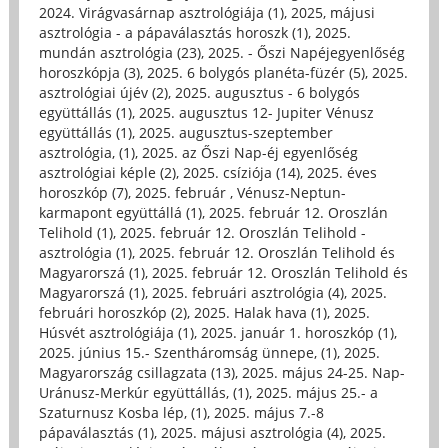
2024. Virágvasárnap asztrológiája (1)
,
2025, májusi
asztrológia - a pápaválasztás horoszk (1)
,
2025.
mundán asztrológia (23)
,
2025. - Őszi Napéjegyenlőség
horoszkópja (3)
,
2025. 6 bolygós planéta-füzér (5)
,
2025.
asztrológiai újév (2)
,
2025. augusztus - 6 bolygós
együttállás (1)
,
2025. augusztus 12- Jupiter Vénusz
együttállás (1)
,
2025. augusztus-szeptember
asztrológia, (1)
,
2025. az Őszi Nap-éj egyenlőség
asztrológiai képle (2)
,
2025. csíziója (14)
,
2025. éves
horoszkóp (7)
,
2025. február , Vénusz-Neptun-
karmapont együttállá (1)
,
2025. február 12. Oroszlán
Telihold (1)
,
2025. február 12. Oroszlán Telihold -
asztrológia (1)
,
2025. február 12. Oroszlán Telihold és
Magyarorszá (1)
,
2025. február 12. Oroszlán Telihold és
Magyarorszá (1)
,
2025. februári asztrológia (4)
,
2025.
februári horoszkóp (2)
,
2025. Halak hava (1)
,
2025.
Húsvét asztrológiája (1)
,
2025. január 1. horoszkóp (1)
,
2025. június 15.- Szentháromság ünnepe, (1)
,
2025.
Magyarország csillagzata (13)
,
2025. május 24-25. Nap-
Uránusz-Merkúr együttállás, (1)
,
2025. május 25.- a
Szaturnusz Kosba lép, (1)
,
2025. május 7.-8
pápaválasztás (1)
,
2025. májusi asztrológia (4)
,
2025.