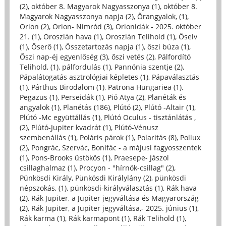
(2)
,
október 8. Magyarok Nagyasszonya (1)
,
október 8.
Magyarok Nagyasszonya napja (2)
,
Őrangyalok, (1)
,
Orion (2)
,
Orion- Nimród (3)
,
Orionidák - 2025. október
21. (1)
,
Oroszlán hava (1)
,
Oroszlán Telihold (1)
,
Őselv
(1)
,
Őserő (1)
,
Összetartozás napja (1)
,
őszi búza (1)
,
Őszi nap-éj egyenlőség (3)
,
őszi vetés (2)
,
Pálfordító
Telihold, (1)
,
pálfordulás (1)
,
Pannónia szentje (2)
,
Pápalátogatás asztrológiai képletes (1)
,
Pápaválasztás
(1)
,
Párthus Birodalom (1)
,
Patrona Hungariea (1)
,
Pegazus (1)
,
Perseidák (1)
,
Pió Atya (2)
,
Planéták és
angyalok (1)
,
Planétás (186)
,
Plútó (2)
,
Plútó -Altair (1)
,
Plútó -Mc együttállás (1)
,
Plútó Oculus - tisztánlátás ,
(2)
,
Plútó-Jupiter kvadrát (1)
,
Plútó-Vénusz
szembenállás (1)
,
Poláris párok (1)
,
Polaritás (8)
,
Pollux
(2)
,
Pongrác, Szervác, Bonifác - a májusi fagyosszentek
(1)
,
Pons-Brooks üstökös (1)
,
Praesepe- Jászol
csillaghalmaz (1)
,
Procyon - "hírnök-csillag" (2)
,
Pünkösdi Király, Pünkösdi Királylány (2)
,
pünkösdi
népszokás, (1)
,
pünkösdi-királyválasztás (1)
,
Rák hava
(2)
,
Rák Jupiter, a Jupiter jegyváltása és Magyarország
(2)
,
Rák Jupiter, a Jupiter jegyváltása,- 2025. június (1)
,
Rák karma (1)
,
Rák karmapont (1)
,
Rák Telihold (1)
,