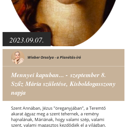
2023.09.07.
Wieber Orsolya - a Planétás-író
Mennyei kapuban... - szeptember 8.
Szűz Mária születése, Kisboldogasszony
napja
Szent Annában, Jézus "öreganyjában", a Teremtő
akarat ágyaz meg a szent tehernek, a remény
hajnalának, Máriának, hogy valami szép, valami
szent, valami magasztos kezdődjék el a világban.