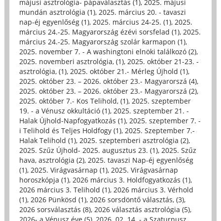
májusi asztrológia- pápaválasztás (1)
,
2025. májusi
mundán asztrológia (1)
,
2025. március 20. - tavaszi
nap-éj egyenlőség (1)
,
2025. március 24-25. (1)
,
2025.
március 24.-25. Magyarország ézévi sorsfelad (1)
,
2025.
március 24.-25. Magyarország szolár karmapon (1)
,
2025. november 7. - A washingtoni elnöki találkozó (2)
,
2025. novemberi asztrológia, (1)
,
2025. október 21-23. -
asztrológia, (1)
,
2025. október 21.- Mérleg Újhold (1)
,
2025. október 23. – 2026. október 23.- Magyarorszá (4)
,
2025. október 23. – 2026. október 23.- Magyarorszá (2)
,
2025. október 7.- Kos Telihold, (1)
,
2025. szeptember
19. - a Vénusz okkultáció (1)
,
2025. szeptember 21. -
Halak Újhold-Napfogyatkozás (1)
,
2025. szeptember 7. -
i Telihold és Teljes Holdfogy (1)
,
2025. Szeptember 7.-
Halak Telihold (1)
,
2025. szeptemberi asztrológia (2)
,
2025. Szűz Újhold- 2025. augusztus 23. (1)
,
2025. Szűz
hava, asztrológia (2)
,
2025. tavaszi Nap-éj egyenlőség
(1)
,
2025. Virágvasárnap (1)
,
2025. Virágvasárnap
horoszkópja (1)
,
2026 március 3. Holdfogyatkozás (1)
,
2026 március 3. Telihold (1)
,
2026 március 3. Vérhold
(1)
,
2026 Pünkösd (1)
,
2026 sorsdöntő választás, (3)
,
2026 sorsválasztás (8)
,
2026 választás asztrológia (5)
,
2026- a Vénusz éve (5)
,
2026. 02. 14. - a Szaturnusz