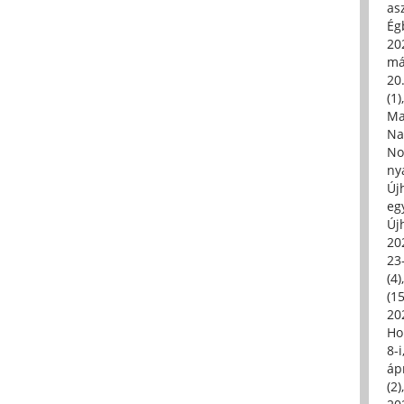
asz
Égb
202
má
20.
(1)
Ma
Na
No
ny
Új
eg
Új
20
23
(4)
(15
20
Ho
8-
áp
(2)