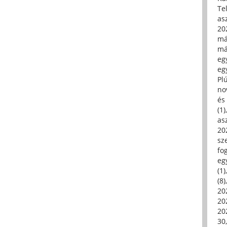
Tel
asz
20
má
má
egy
egy
Pl
no
és 
(1)
asz
20
sz
fo
eg
(1)
(8)
20
20
202
30