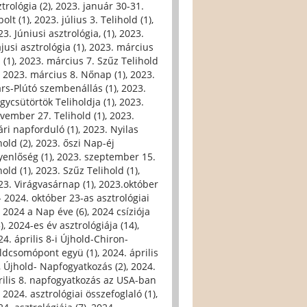
trológia (2)
,
2023. január 30-31.
olt (1)
,
2023. július 3. Telihold (1)
,
3. Júniusi asztrológia, (1)
,
2023.
jusi asztrológia (1)
,
2023. március
 (1)
,
2023. március 7. Szűz Telihold
,
2023. március 8. Nőnap (1)
,
2023.
rs-Plútó szembenállás (1)
,
2023.
gycsütörtök Teliholdja (1)
,
2023.
vember 27. Telihold (1)
,
2023.
ári napforduló (1)
,
2023. Nyilas
hold (2)
,
2023. őszi Nap-éj
yenlőség (1)
,
2023. szeptember 15.
hold (1)
,
2023. Szűz Telihold (1)
,
23. Virágvasárnap (1)
,
2023.október
- 2024. október 23-as asztrológiai
,
2024 a Nap éve (6)
,
2024 csíziója
)
,
2024-es év asztrológiája (14)
,
24. április 8-i Újhold-Chiron-
ldcsomópont együ (1)
,
2024. április
i, Újhold- Napfogyatkozás (2)
,
2024.
rilis 8. napfogyatkozás az USA-ban
,
2024. asztrológiai összefoglaló (1)
,