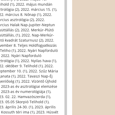
ihold (1)
,
2022. május mundán
trológia (2)
,
2022. március 15. (1)
,
22. március 8. Nőnap (1)
,
2022.
rcius asztrológia (2)
,
2022.
rcius Halak Nap-Jupiter-Neptun
üttállás (2)
,
2022. Merkúr-Plútó
üttállás, (1)
,
2022. Nap-Merkúr-
útó kvadrát Szaturnusz (2)
,
2022.
vember 8. Teljes Holdfogyatkozás
Teliho (1)
,
2022. Nyári Napforduló
,
2022. Nyári Napforduló
trológia (1)
,
2022. Nyilas hava (1)
,
22. október 9. Telihold (1)
,
2022.
eptember 10. (1)
,
2022. Szűz Mária
ganata (1)
,
2022. Tavaszi Nap-Éj
yenlőség (1)
,
2022. Vízöntő Újhold
,
2023-as év asztrológiai elemzése
,
2023-as év numerológiája (1)
,
23. 02. 22. Hamvazószerda (1)
,
23. 05.05 Skorpió Telihold (1)
,
3. április 24-30. (1)
,
2023. április
, Kossuth téri ima (1)
,
2023. Húsvét