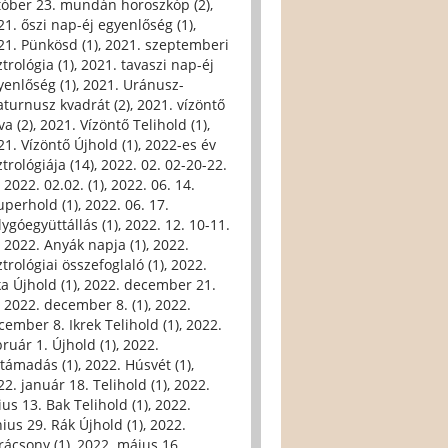
tóber 23. mundán horoszkóp (2)
,
21. őszi nap-éj egyenlőség (1)
,
21. Pünkösd (1)
,
2021. szeptemberi
trológia (1)
,
2021. tavaszi nap-éj
yenlőség (1)
,
2021. Uránusz-
aturnusz kvadrát (2)
,
2021. vízöntő
va (2)
,
2021. Vízöntő Telihold (1)
,
21. Vízöntő Újhold (1)
,
2022-es év
trológiája (14)
,
2022. 02. 02-20-22.
,
2022. 02.02. (1)
,
2022. 06. 14.
uperhold (1)
,
2022. 06. 17.
lygóegyüttállás (1)
,
2022. 12. 10-11.
,
2022. Anyák napja (1)
,
2022.
trológiai összefoglaló (1)
,
2022.
ka Újhold (1)
,
2022. december 21.
,
2022. december 8. (1)
,
2022.
cember 8. Ikrek Telihold (1)
,
2022.
bruár 1. Újhold (1)
,
2022.
ltámadás (1)
,
2022. Húsvét (1)
,
22. január 18. Telihold (1)
,
2022.
ius 13. Bak Telihold (1)
,
2022.
nius 29. Rák Újhold (1)
,
2022.
rácsony (1)
,
2022. május 16.