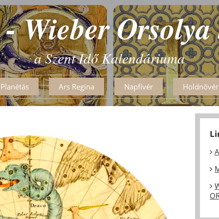
 - Wieber Orsolya
a Szent Idő Kalendáriuma
Planétás
Ars Regina
Napfívér
Holdnővér
L
A
M
W
OR