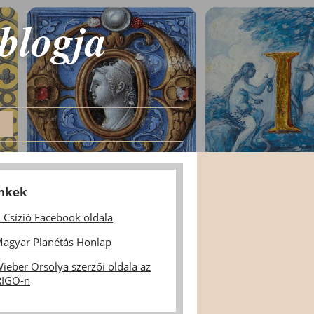
 blogja
inkek
 Csízió Facebook oldala
agyar Planétás Honlap
ieber Orsolya szerzői oldala az
IGO-n