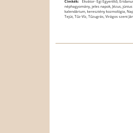
Címkék:
Ekvátor- Égi Egyenlítő
,
Eridanus
néphagyomány
,
jeles napok
,
Jézus
,
június
kalendárium
,
keresztény kozmológia
,
Nap
Tejút
,
Tűz-Víz
,
Tűzugrás
,
Virágos szent Já