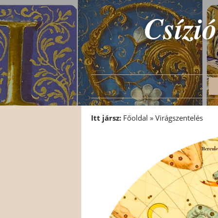
Csízió
Itt jársz:
Főoldal
»
Virágszentelés