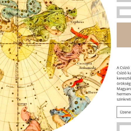
A Csízió
Csízió 
kereszt
örökség
Magyaror
hermene
szinkret
Üzenet