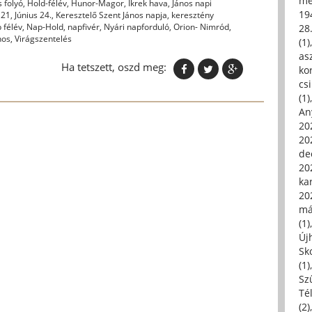
me
 folyó
,
Hold-félév
,
Hunor-Magor
,
Ikrek hava
,
János napi
19
 21
,
Június 24.
,
Keresztelő Szent János napja
,
keresztény
 félév
,
Nap-Hold
,
napfivér
,
Nyári napforduló
,
Orion- Nimród
,
28
nos
,
Virágszentelés
(1)
asz
Ha tetszett, oszd meg:
kor
csi
(1)
An
202
20
de
202
ka
20
má
(1)
Új
Sk
(1)
Sz
Té
(2)