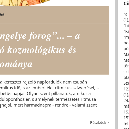
C
"a
író
(1)
"h
ngelye forog”... – a
"Ki
"m
bo
ló kozmológikus és
pü
Má
yománya
Ma
tö
sz
pl
rra keresztet rajzoló napfordulók nem csupán
Sz
mikus idő, s az emberi élet ritmikus szívverései, s
12
betűs napjai. Olyan szent pillanatok, amikor a
(1)
ordulóponthoz ér, s amelynek természetes ritmusa
24.
ghajol, mert harmadnapra - rendre - valami szent
má
..
15
15
Részletek
fe