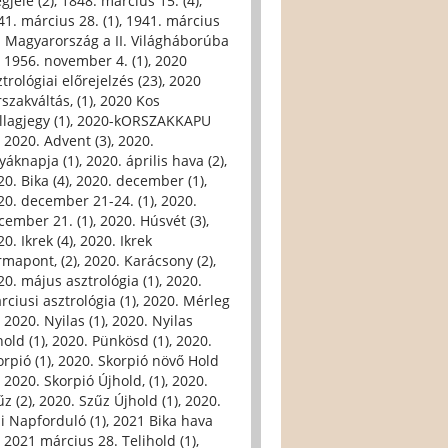
gjele (2)
,
1848. március 15. (4)
,
41. március 28. (1)
,
1941. március
. Magyarország a II. Világháborúba
,
1956. november 4. (1)
,
2020
trológiai előrejelzés (23)
,
2020
szakváltás, (1)
,
2020 Kos
llagjegy (1)
,
2020-kORSZAKKAPU
,
2020. Advent (3)
,
2020.
yáknapja (1)
,
2020. április hava (2)
,
0. Bika (4)
,
2020. december (1)
,
20. december 21-24. (1)
,
2020.
cember 21. (1)
,
2020. Húsvét (3)
,
0. Ikrek (4)
,
2020. Ikrek
rmapont, (2)
,
2020. Karácsony (2)
,
20. május asztrológia (1)
,
2020.
rciusi asztrológia (1)
,
2020. Mérleg
,
2020. Nyilas (1)
,
2020. Nyilas
hold (1)
,
2020. Pünkösd (1)
,
2020.
orpió (1)
,
2020. Skorpió növő Hold
,
2020. Skorpió Újhold, (1)
,
2020.
űz (2)
,
2020. Szűz Újhold (1)
,
2020.
li Napforduló (1)
,
2021 Bika hava
,
2021 március 28. Telihold (1)
,