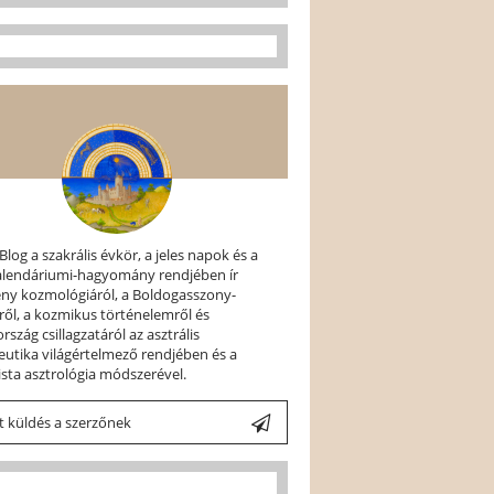
 Blog a szakrális évkör, a jeles napok és a
kalendáriumi-hagyomány rendjében ír
ény kozmológiáról, a Boldogasszony-
ről, a kozmikus történelemről és
szág csillagzatáról az asztrális
utika világértelmező rendjében és a
ista asztrológia módszerével.
 küldés a szerzőnek