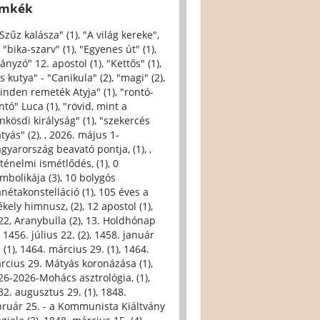
ímkék
 Szűz kalásza" (1)
,
"A világ kereke",
,
"bika-szarv" (1)
,
"Egyenes út" (1)
,
iányzó" 12. apostol (1)
,
"Kettős" (1)
,
s kutya" - "Canikula" (2)
,
"magi" (2)
,
inden remeték Atyja" (1)
,
"rontó-
ntó" Luca (1)
,
"rövid, mint a
nkösdi királyság" (1)
,
"szekercés
tyás" (2)
,
, 2026. május 1-
gyarország beavató pontja, (1)
,
,
rténelmi ismétlődés, (1)
,
0
imbolikája (3)
,
10 bolygós
anétakonstelláció (1)
,
105 éves a
ékely himnusz, (2)
,
12 apostol (1)
,
22, Aranybulla (2)
,
13. Holdhónap
,
1456. július 22. (2)
,
1458. január
 (1)
,
1464. március 29. (1)
,
1464.
rcius 29. Mátyás koronázása (1)
,
26-2026-Mohács asztrológia, (1)
,
32. augusztus 29. (1)
,
1848.
bruár 25. - a Kommunista Kiáltvány