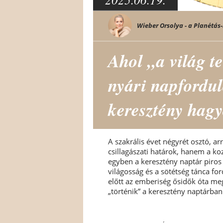
Wieber Orsolya - a Planétás-
Ahol „a világ te
nyári napfordu
keresztény hag
A szakrális évet négyrét osztó, a
csillagászati határok, hanem a koz
egyben a keresztény naptár piros 
világosság és a sötétség tánca f
előtt az emberiség ősidők óta me
„történik” a keresztény naptárban.