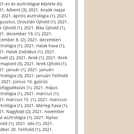
21-es év asztrológiai képlete (6)
,
21. Advent (3)
,
2021. Anyák napja
,
2021. április asztrológia (1)
,
2021.
gusztus, Oroszlán Újhold (1)
,
2021.
k Újhold (1)
,
2021. Bika Újhold (1)
,
21. december 19, (1)
,
2021.
cember 8. (2)
,
2021. decemberi
trológia (1)
,
2021. Halak hava (1)
,
21. Halak Zodiákus (1)
,
2021.
svét (2)
,
2021. Ikrek (1)
,
2021. Ikrek
rmapont (3)
,
2021. Ikrek Újhold (1)
,
21. január (1)
,
2021. januári
trológia (3)
,
2021. januári Telihold
,
2021. június 10. gyűrűs
pfogyatkozás (1)
,
2021. május
trológia (1)
,
2021. március (1)
,
21. március 15. (1)
,
2021. márciusi
trológia (1)
,
2021. Mérleg hava (1)
,
21. Nagyböjt (2)
,
2021. november
i asztrológia (1)
,
2021. Nyilas
hold (1)
,
2021. óév (1)
,
2021.
tóber 20. Telihold (1)
,
2021.