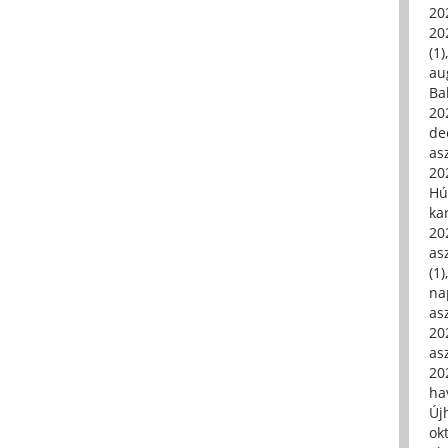
20
20
(1)
au
Ba
20
de
asz
20
Hú
ka
20
asz
(1)
na
asz
20
asz
20
hav
Új
ok