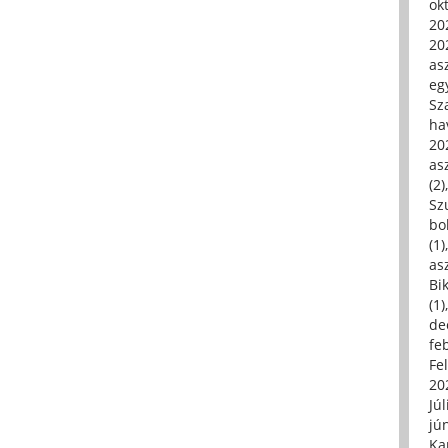
ok
20
20
asz
eg
Sz
ha
20
asz
(2)
Sz
bo
(1)
asz
Bi
(1)
de
fe
Fe
20
Júl
jú
Ka