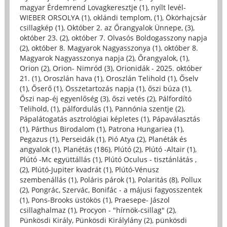
magyar Érdemrend Lovagkeresztje (1)
,
nyílt levél-
WIEBER ORSOLYA (1)
,
oklándi templom, (1)
,
Ökörhajcsár
csillagkép (1)
,
Október 2. az Őrangyalok Ünnepe, (3)
,
október 23. (2)
,
október 7. Olvasós Boldogasszony napja
(2)
,
október 8. Magyarok Nagyasszonya (1)
,
október 8.
Magyarok Nagyasszonya napja (2)
,
Őrangyalok, (1)
,
Orion (2)
,
Orion- Nimród (3)
,
Orionidák - 2025. október
21. (1)
,
Oroszlán hava (1)
,
Oroszlán Telihold (1)
,
Őselv
(1)
,
Őserő (1)
,
Összetartozás napja (1)
,
őszi búza (1)
,
Őszi nap-éj egyenlőség (3)
,
őszi vetés (2)
,
Pálfordító
Telihold, (1)
,
pálfordulás (1)
,
Pannónia szentje (2)
,
Pápalátogatás asztrológiai képletes (1)
,
Pápaválasztás
(1)
,
Párthus Birodalom (1)
,
Patrona Hungariea (1)
,
Pegazus (1)
,
Perseidák (1)
,
Pió Atya (2)
,
Planéták és
angyalok (1)
,
Planétás (186)
,
Plútó (2)
,
Plútó -Altair (1)
,
Plútó -Mc együttállás (1)
,
Plútó Oculus - tisztánlátás ,
(2)
,
Plútó-Jupiter kvadrát (1)
,
Plútó-Vénusz
szembenállás (1)
,
Poláris párok (1)
,
Polaritás (8)
,
Pollux
(2)
,
Pongrác, Szervác, Bonifác - a májusi fagyosszentek
(1)
,
Pons-Brooks üstökös (1)
,
Praesepe- Jászol
csillaghalmaz (1)
,
Procyon - "hírnök-csillag" (2)
,
Pünkösdi Király, Pünkösdi Királylány (2)
,
pünkösdi