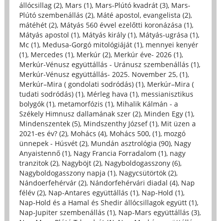
állócsillag (2)
,
Mars (1)
,
Mars-Plútó kvadrát (3)
,
Mars-
Plútó szembenállás (2)
,
Máté apostol, evangelista (2)
,
mátéhét (2)
,
Mátyás 560 évvel ezelőtti koronázása (1)
,
Mátyás apostol (1)
,
Mátyás király (1)
,
Mátyás-ugrása (1)
,
Mc (1)
,
Medusa-Gorgó mitológiáját (1)
,
mennyei kenyér
(1)
,
Mercedes (1)
,
Merkúr (2)
,
Merkúr éve- 2026 (1)
,
Merkúr-Vénusz együttállás - Uránusz szembenállás (1)
,
Merkúr-Vénusz együttállás- 2025. November 25, (1)
,
Merkúr–Mira ( gondolati sodródás) (1)
,
Merkúr–Mira (
tudati sodródás) (1)
,
Mérleg hava (1)
,
messianisztikus
bolygók (1)
,
metamorfózis (1)
,
Mihalik Kálmán - a
Székely Himnusz dallamának szer (2)
,
Minden Egy (1)
,
Mindenszentek (5)
,
Mindszenthy József (1)
,
Mit üzen a
2021-es év? (2)
,
Mohács (4)
,
Mohács 500, (1)
,
mozgó
ünnepek - Húsvét (2)
,
Mundán asztrológia (90)
,
Nagy
Anyaistennő (1)
,
Nagy Francia Forradalom (1)
,
nagy
tranzitok (2)
,
Nagyböjt (2)
,
Nagyboldogasszony (6)
,
Nagyboldogasszony napja (1)
,
Nagycsütörtök (2)
,
Nándoerfehérvár (2)
,
Nándorfehérvári diadal (4)
,
Nap
félév (2)
,
Nap-Antares együttállás (1)
,
Nap-Hold (1)
,
Nap-Hold és a Hamal és Shedir állócsillagok együtt (1)
,
Nap-Jupiter szembenállás (1)
,
Nap-Mars együttállás (3)
,