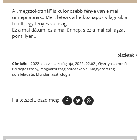
A „megszokottnál” is különösebb fénye van e mai
ünnepnapnak...Mert létezik a hétköznapok világi síkja
fölött, egy fényes valóság,
Ez a mai dátum, ez a mai ünnep, s ez a mai csillagzat
pont ilyen...
Részletek
Címkék:
2022-es év asztrológiája
,
2022. 02.02.
,
Gyertyaszentelő
Boldogasszony
,
Magyarország horoszkópja
,
Magyarország
sorsfeladata
,
Mundán asztrológia
Ha tetszett, oszd meg: