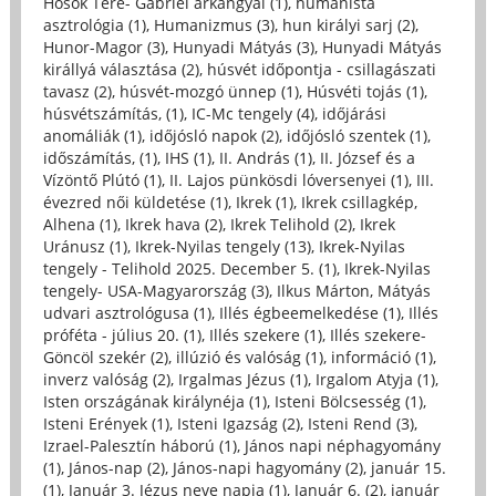
Hősök Tere- Gábriel arkangyal (1)
,
humanista
asztrológia (1)
,
Humanizmus (3)
,
hun királyi sarj (2)
,
Hunor-Magor (3)
,
Hunyadi Mátyás (3)
,
Hunyadi Mátyás
királlyá választása (2)
,
húsvét időpontja - csillagászati
tavasz (2)
,
húsvét-mozgó ünnep (1)
,
Húsvéti tojás (1)
,
húsvétszámítás, (1)
,
IC-Mc tengely (4)
,
időjárási
anomáliák (1)
,
időjósló napok (2)
,
időjósló szentek (1)
,
időszámítás, (1)
,
IHS (1)
,
II. András (1)
,
II. József és a
Vízöntő Plútó (1)
,
II. Lajos pünkösdi lóversenyei (1)
,
III.
évezred női küldetése (1)
,
Ikrek (1)
,
Ikrek csillagkép,
Alhena (1)
,
Ikrek hava (2)
,
Ikrek Telihold (2)
,
Ikrek
Uránusz (1)
,
Ikrek-Nyilas tengely (13)
,
Ikrek-Nyilas
tengely - Telihold 2025. December 5. (1)
,
Ikrek-Nyilas
tengely- USA-Magyarország (3)
,
Ilkus Márton, Mátyás
udvari asztrológusa (1)
,
Illés égbeemelkedése (1)
,
Illés
próféta - július 20. (1)
,
Illés szekere (1)
,
Illés szekere-
Göncöl szekér (2)
,
illúzió és valóság (1)
,
információ (1)
,
inverz valóság (2)
,
Irgalmas Jézus (1)
,
Irgalom Atyja (1)
,
Isten országának királynéja (1)
,
Isteni Bölcsesség (1)
,
Isteni Erények (1)
,
Isteni Igazság (2)
,
Isteni Rend (3)
,
Izrael-Palesztín háború (1)
,
János napi néphagyomány
(1)
,
János-nap (2)
,
János-napi hagyomány (2)
,
január 15.
(1)
,
Január 3. Jézus neve napja (1)
,
Január 6. (2)
,
január