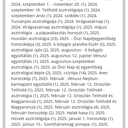
2024. szeptember 1. - november 20. (1)
,
2024.
szeptember 18. Telihold asztrológiája (1)
,
2024.
szeptemberi árvíz (1)
,
2024. szökőév (1)
,
2024.
Tusványos asztrológiája (1)
,
2024. Virágvasárnap (1)
,
2024. Virágvasárnap asztrológiája (1)
,
2025, májusi
asztrológia - a pápaválasztás horoszk (1)
,
2025.
mundán asztrológia (23)
,
2025. - Őszi Napéjegyenlőség
horoszkópja (3)
,
2025. 6 bolygós planéta-füzér (5)
,
2025.
asztrológiai újév (2)
,
2025. augusztus - 6 bolygós
együttállás (1)
,
2025. augusztus 12- Jupiter Vénusz
együttállás (1)
,
2025. augusztus-szeptember
asztrológia, (1)
,
2025. az Őszi Nap-éj egyenlőség
asztrológiai képle (2)
,
2025. csíziója (14)
,
2025. éves
horoszkóp (7)
,
2025. február , Vénusz-Neptun-
karmapont együttállá (1)
,
2025. február 12. Oroszlán
Telihold (1)
,
2025. február 12. Oroszlán Telihold -
asztrológia (1)
,
2025. február 12. Oroszlán Telihold és
Magyarorszá (1)
,
2025. február 12. Oroszlán Telihold és
Magyarorszá (1)
,
2025. februári asztrológia (4)
,
2025.
februári horoszkóp (2)
,
2025. Halak hava (1)
,
2025.
Húsvét asztrológiája (1)
,
2025. január 1. horoszkóp (1)
,
2025. június 15.- Szentháromság ünnepe, (1)
,
2025.