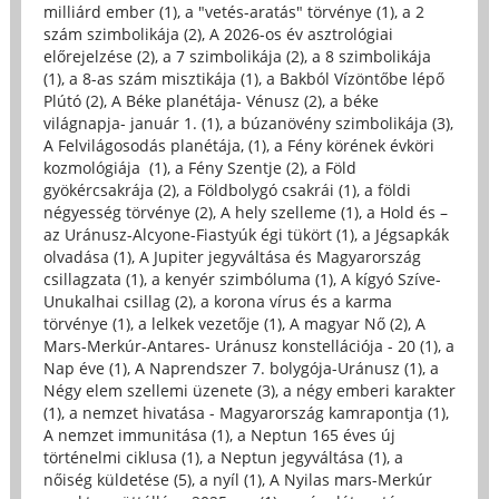
milliárd ember (1)
,
a "vetés-aratás" törvénye (1)
,
a 2
szám szimbolikája (2)
,
A 2026-os év asztrológiai
előrejelzése (2)
,
a 7 szimbolikája (2)
,
a 8 szimbolikája
(1)
,
a 8-as szám misztikája (1)
,
a Bakból Vízöntőbe lépő
Plútó (2)
,
A Béke planétája- Vénusz (2)
,
a béke
világnapja- január 1. (1)
,
a búzanövény szimbolikája (3)
,
A Felvilágosodás planétája, (1)
,
a Fény körének évköri
kozmológiája (1)
,
a Fény Szentje (2)
,
a Föld
gyökércsakrája (2)
,
a Földbolygó csakrái (1)
,
a földi
négyesség törvénye (2)
,
A hely szelleme (1)
,
a Hold és –
az Uránusz-Alcyone-Fiastyúk égi tükört (1)
,
a Jégsapkák
olvadása (1)
,
A Jupiter jegyváltása és Magyarország
csillagzata (1)
,
a kenyér szimbóluma (1)
,
A kígyó Szíve-
Unukalhai csillag (2)
,
a korona vírus és a karma
törvénye (1)
,
a lelkek vezetője (1)
,
A magyar Nő (2)
,
A
Mars-Merkúr-Antares- Uránusz konstellációja - 20 (1)
,
a
Nap éve (1)
,
A Naprendszer 7. bolygója-Uránusz (1)
,
a
Négy elem szellemi üzenete (3)
,
a négy emberi karakter
(1)
,
a nemzet hivatása - Magyarország kamrapontja (1)
,
A nemzet immunitása (1)
,
a Neptun 165 éves új
történelmi ciklusa (1)
,
a Neptun jegyváltása (1)
,
a
nőiség küldetése (5)
,
a nyíl (1)
,
A Nyilas mars-Merkúr