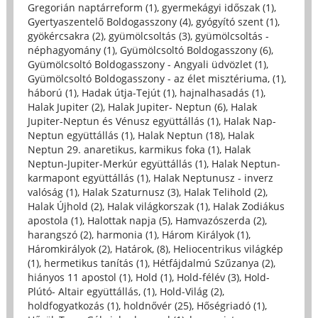
Gregorián naptárreform (1)
,
gyermekágyi időszak (1)
,
Gyertyaszentelő Boldogasszony (4)
,
gyógyító szent (1)
,
gyökércsakra (2)
,
gyümölcsoltás (3)
,
gyümölcsoltás -
néphagyomány (1)
,
Gyümölcsoltó Boldogasszony (6)
,
Gyümölcsoltó Boldogasszony - Angyali üdvözlet (1)
,
Gyümölcsoltó Boldogasszony - az élet misztériuma, (1)
,
háború (1)
,
Hadak útja-Tejút (1)
,
hajnalhasadás (1)
,
Halak Jupiter (2)
,
Halak Jupiter- Neptun (6)
,
Halak
Jupiter-Neptun és Vénusz együttállás (1)
,
Halak Nap-
Neptun együttállás (1)
,
Halak Neptun (18)
,
Halak
Neptun 29. anaretikus, karmikus foka (1)
,
Halak
Neptun-Jupiter-Merkúr együttállás (1)
,
Halak Neptun-
karmapont együttállás (1)
,
Halak Neptunusz - inverz
valóság (1)
,
Halak Szaturnusz (3)
,
Halak Telihold (2)
,
Halak Újhold (2)
,
Halak világkorszak (1)
,
Halak Zodiákus
apostola (1)
,
Halottak napja (5)
,
Hamvazószerda (2)
,
harangszó (2)
,
harmonia (1)
,
Három Királyok (1)
,
Háromkirályok (2)
,
Határok, (8)
,
Heliocentrikus világkép
(1)
,
hermetikus tanítás (1)
,
Hétfájdalmú Szűzanya (2)
,
hiányos 11 apostol (1)
,
Hold (1)
,
Hold-félév (3)
,
Hold-
Plútó- Altair együttállás, (1)
,
Hold-Világ (2)
,
holdfogyatkozás (1)
,
holdnővér (25)
,
Hőségriadó (1)
,