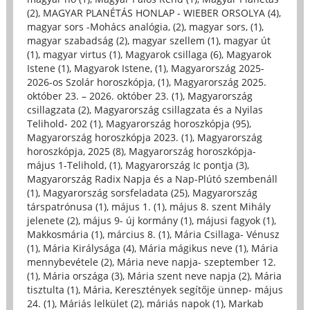
(2)
,
MAGYAR PLANÉTÁS HONLAP - WIEBER ORSOLYA (4)
,
magyar sors -Mohács analógia, (2)
,
magyar sors, (1)
,
magyar szabadság (2)
,
magyar szellem (1)
,
magyar út
(1)
,
magyar virtus (1)
,
Magyarok csillaga (6)
,
Magyarok
Istene (1)
,
Magyarok Istene, (1)
,
Magyarország 2025-
2026-os Szolár horoszkópja, (1)
,
Magyarország 2025.
október 23. – 2026. október 23. (1)
,
Magyarország
csillagzata (2)
,
Magyarország csillagzata és a Nyilas
Telihold- 202 (1)
,
Magyarország horoszkópja (95)
,
Magyarország horoszkópja 2023. (1)
,
Magyarország
horoszkópja, 2025 (8)
,
Magyarország horoszkópja-
május 1-Telihold, (1)
,
Magyarország Ic pontja (3)
,
Magyarország Radix Napja és a Nap-Plútó szembenáll
(1)
,
Magyarország sorsfeladata (25)
,
Magyarország
társpatrónusa (1)
,
május 1. (1)
,
május 8. szent Mihály
jelenete (2)
,
május 9- új kormány (1)
,
májusi fagyok (1)
,
Makkosmária (1)
,
március 8. (1)
,
Mária Csillaga- Vénusz
(1)
,
Mária Királysága (4)
,
Mária mágikus neve (1)
,
Mária
mennybevétele (2)
,
Mária neve napja- szeptember 12.
(1)
,
Mária országa (3)
,
Mária szent neve napja (2)
,
Mária
tisztulta (1)
,
Mária, Keresztények segítője ünnep- május
24. (1)
,
Máriás lelkület (2)
,
máriás napok (1)
,
Markab