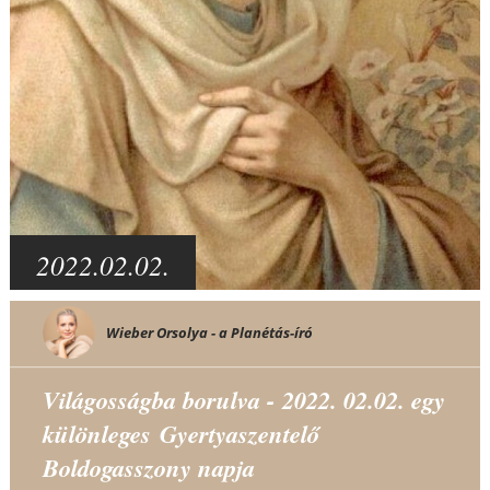
2022.02.02.
Wieber Orsolya - a Planétás-író
Világosságba borulva - 2022. 02.02. egy
különleges Gyertyaszentelő
Boldogasszony napja