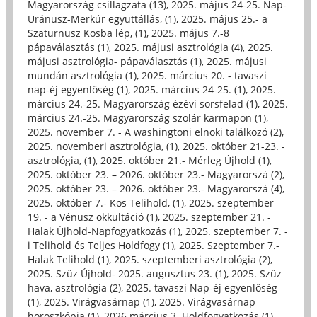
Magyarország csillagzata (13)
,
2025. május 24-25. Nap-
Uránusz-Merkúr együttállás, (1)
,
2025. május 25.- a
Szaturnusz Kosba lép, (1)
,
2025. május 7.-8
pápaválasztás (1)
,
2025. májusi asztrológia (4)
,
2025.
májusi asztrológia- pápaválasztás (1)
,
2025. májusi
mundán asztrológia (1)
,
2025. március 20. - tavaszi
nap-éj egyenlőség (1)
,
2025. március 24-25. (1)
,
2025.
március 24.-25. Magyarország ézévi sorsfelad (1)
,
2025.
március 24.-25. Magyarország szolár karmapon (1)
,
2025. november 7. - A washingtoni elnöki találkozó (2)
,
2025. novemberi asztrológia, (1)
,
2025. október 21-23. -
asztrológia, (1)
,
2025. október 21.- Mérleg Újhold (1)
,
2025. október 23. – 2026. október 23.- Magyarorszá (2)
,
2025. október 23. – 2026. október 23.- Magyarorszá (4)
,
2025. október 7.- Kos Telihold, (1)
,
2025. szeptember
19. - a Vénusz okkultáció (1)
,
2025. szeptember 21. -
Halak Újhold-Napfogyatkozás (1)
,
2025. szeptember 7. -
i Telihold és Teljes Holdfogy (1)
,
2025. Szeptember 7.-
Halak Telihold (1)
,
2025. szeptemberi asztrológia (2)
,
2025. Szűz Újhold- 2025. augusztus 23. (1)
,
2025. Szűz
hava, asztrológia (2)
,
2025. tavaszi Nap-éj egyenlőség
(1)
,
2025. Virágvasárnap (1)
,
2025. Virágvasárnap
horoszkópja (1)
,
2026 március 3. Holdfogyatkozás (1)
,