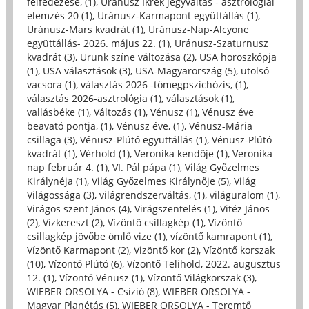
felfedezése, (1)
,
Uránusz Ikrek jegyváltás - asztrológiai
elemzés 20 (1)
,
Uránusz-Karmapont együttállás (1)
,
Uránusz-Mars kvadrát (1)
,
Uránusz-Nap-Alcyone
együttállás- 2026. május 22. (1)
,
Uránusz-Szaturnusz
kvadrát (3)
,
Urunk színe változása (2)
,
USA horoszkópja
(1)
,
USA választások (3)
,
USA-Magyarország (5)
,
utolsó
vacsora (1)
,
választás 2026 -tömegpszichózis, (1)
,
választás 2026-asztrológia (1)
,
választások (1)
,
vallásbéke (1)
,
Változás (1)
,
Vénusz (1)
,
Vénusz éve
beavató pontja, (1)
,
Vénusz éve, (1)
,
Vénusz-Mária
csillaga (3)
,
Vénusz-Plútó együttállás (1)
,
Vénusz-Plútó
kvadrát (1)
,
Vérhold (1)
,
Veronika kendője (1)
,
Veronika
nap február 4. (1)
,
VI. Pál pápa (1)
,
Világ Győzelmes
Királynéja (1)
,
Világ Győzelmes Királynője (5)
,
Világ
Világossága (3)
,
világrendszerváltás, (1)
,
világuralom (1)
,
Virágos szent János (4)
,
Virágszentelés (1)
,
Vitéz János
(2)
,
Vízkereszt (2)
,
Vízöntő csillagkép (1)
,
Vízöntő
csillagkép jövőbe ömlő vize (1)
,
vízöntő kamrapont (1)
,
Vízöntő Karmapont (2)
,
Vizöntő kor (2)
,
Vízöntő korszak
(10)
,
Vízöntő Plútó (6)
,
Vízöntő Telihold, 2022. augusztus
12. (1)
,
Vízöntő Vénusz (1)
,
Vízöntő Világkorszak (3)
,
WIEBER ORSOLYA - Csízió (8)
,
WIEBER ORSOLYA -
Magyar Planétás (5)
,
WIEBER ORSOLYA - Teremtő