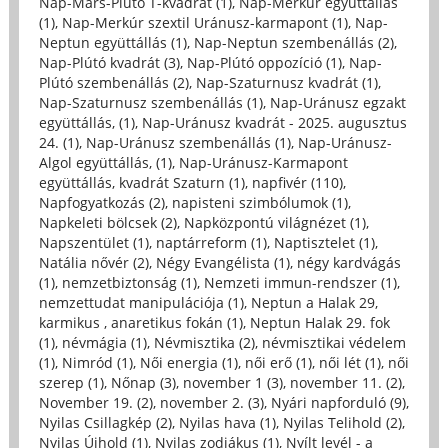
Nap-Mars-Plútó T-kvadrát (1)
,
Nap-Merkúr együttállás
(1)
,
Nap-Merkúr szextil Uránusz-karmapont (1)
,
Nap-
Neptun együttállás (1)
,
Nap-Neptun szembenállás (2)
,
Nap-Plútó kvadrát (3)
,
Nap-Plútó oppozíció (1)
,
Nap-
Plútó szembenállás (2)
,
Nap-Szaturnusz kvadrát (1)
,
Nap-Szaturnusz szembenállás (1)
,
Nap-Uránusz egzakt
együttállás, (1)
,
Nap-Uránusz kvadrát - 2025. augusztus
24. (1)
,
Nap-Uránusz szembenállás (1)
,
Nap-Uránusz-
Algol együttállás, (1)
,
Nap-Uránusz-Karmapont
együttállás, kvadrát Szaturn (1)
,
napfivér (110)
,
Napfogyatkozás (2)
,
napisteni szimbólumok (1)
,
Napkeleti bölcsek (2)
,
Napközpontú világnézet (1)
,
Napszentület (1)
,
naptárreform (1)
,
Naptisztelet (1)
,
Natália nővér (2)
,
Négy Evangélista (1)
,
négy kardvágás
(1)
,
nemzetbiztonság (1)
,
Nemzeti immun-rendszer (1)
,
nemzettudat manipulációja (1)
,
Neptun a Halak 29,
karmikus , anaretikus fokán (1)
,
Neptun Halak 29. fok
(1)
,
névmágia (1)
,
Névmisztika (2)
,
névmisztikai védelem
(1)
,
Nimród (1)
,
Női energia (1)
,
női erő (1)
,
női lét (1)
,
női
szerep (1)
,
Nőnap (3)
,
november 1 (3)
,
november 11. (2)
,
November 19. (2)
,
november 2. (3)
,
Nyári napforduló (9)
,
Nyilas Csillagkép (2)
,
Nyilas hava (1)
,
Nyilas Telihold (2)
,
Nyilas Újhold (1)
,
Nyilas zodiákus (1)
,
Nyílt levél - a