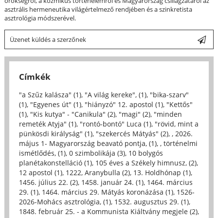
örökségről, a kozmikus történelemről és Magyarország csillagzatáról az
asztrális hermeneutika világértelmező rendjében és a szinkretista
asztrológia módszerével.
Üzenet küldés a szerzőnek
Címkék
"a Szűz kalásza" (1)
,
"A világ kereke", (1)
,
"bika-szarv"
(1)
,
"Egyenes út" (1)
,
"hiányzó" 12. apostol (1)
,
"Kettős"
(1)
,
"Kis kutya" - "Canikula" (2)
,
"magi" (2)
,
"minden
remeték Atyja" (1)
,
"rontó-bontó" Luca (1)
,
"rövid, mint a
pünkösdi királyság" (1)
,
"szekercés Mátyás" (2)
,
, 2026.
május 1- Magyarország beavató pontja, (1)
,
, történelmi
ismétlődés, (1)
,
0 szimbolikája (3)
,
10 bolygós
planétakonstelláció (1)
,
105 éves a Székely himnusz, (2)
,
12 apostol (1)
,
1222, Aranybulla (2)
,
13. Holdhónap (1)
,
1456. július 22. (2)
,
1458. január 24. (1)
,
1464. március
29. (1)
,
1464. március 29. Mátyás koronázása (1)
,
1526-
2026-Mohács asztrológia, (1)
,
1532. augusztus 29. (1)
,
1848. február 25. - a Kommunista Kiáltvány megjele (2)
,