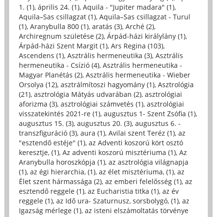
1. (1)
,
április 24. (1)
,
Aquila - "Jupiter madara" (1)
,
Aquila–Sas csillagzat (1)
,
Aquila–Sas csillagzat - Turul
(1)
,
Aranybulla 800 (1)
,
aratás (3)
,
Arché (2)
,
Archiregnum születése (2)
,
Árpád-házi királylány (1)
,
Árpád-házi Szent Margit (1)
,
Ars Regina (103)
,
Ascendens (1)
,
Asztrális hermeneutika (3)
,
Asztrális
hermeneutika - Csízió (4)
,
Asztrális hermeneutika -
Magyar Planétás (2)
,
Asztrális hermeneutika - Wieber
Orsolya (12)
,
asztrálmítoszi hagyomány (1)
,
Asztrológia
(21)
,
asztrológia Mátyás udvarában (2)
,
asztrológiai
aforizma (3)
,
asztrológiai számvetés (1)
,
asztrológiai
visszatekintés 2021-re (1)
,
augusztus 1- Szent Zsófia (1)
,
augusztus 15. (3)
,
augusztus 20. (3)
,
augusztus 6. -
transzfiguráció (3)
,
aura (1)
,
Avilai szent Teréz (1)
,
az
"esztendő estéje" (1)
,
az Adventi koszorú kört osztó
keresztje, (1)
,
Az adventi koszorú misztériuma (1)
,
Az
Aranybulla horoszkópja (1)
,
az asztrológia világnapja
(1)
,
az égi hierarchia, (1)
,
az élet misztériuma, (1)
,
az
Élet szent hármassága (2)
,
az emberi felelősség (1)
,
az
esztendő reggele (1)
,
az Eucharistia titka (1)
,
az év
reggele (1)
,
az Idő ura- Szaturnusz, sorsbolygó, (1)
,
az
Igazság mérlege (1)
,
az isteni elszámoltatás törvénye