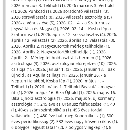
2026 március 3. Telihold (1)
,
2026 március 3. Vérhold
(1)
,
2026 Pünkösd (1)
,
2026 sorsdöntő választás, (3)
,
2026 sorsválasztás (8)
,
2026 választás asztrológia (5)
,
2026- a Vénusz éve (5)
,
2026. 02. 14. - a Szaturnusz
jegyváltása és Magya (1)
,
2026. 02. 14. - Kosba lép a
Szaturnusz (1)
,
2026. április 12- sorsválasztás (4)
,
2026.
április 12- választás (2)
,
2026. április 12- választás, (3)
,
2026. Április 2. Nagycsütörtök mérleg teliholdja (1)
,
2026. Április 2. Nagycsütörtök teliholdja (1)
,
2026.
április 2.- Mérleg telihold asztrális hermen (1)
,
2026.
asztrológia (3)
,
2026. asztrológiai előrejelzés (10)
,
2026.
csíziója (15)
,
2026. január 1. (3)
,
2026. január 18. - Bak
Újhold , az Aquila csillagz (1)
,
2026. január 26. - a
Neptun Halakból, Kosba lép (1)
,
2026. május 1. -
Telihold (1)
,
2026. május 1. Telihold-Beavatás, magyar
út, (1)
,
2026. május 16. Bika Újhold (1)
,
2026. május 16.
Bika Újhold asztrológia (1)
,
2026. május 9. új kormány-
asztrológia (1)
,
245 éve az Uránusz felfedezése, (1)
,
40
(1)
,
40-es szám szimbolikája (1)
,
455 éves tordai
vallásbéke, (1)
,
480 éve halt meg Kopernikusz (1)
,
500
éves periodikusság (2)
,
532 éves nagy húsvéti ciklus (1)
,
6 bolygós "együtt-látás" (2)
,
7 bolygós világkép, (1)
,
8