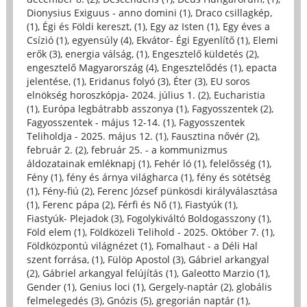
Dionysius Exiguus - anno domini (1)
,
Draco csillagkép,
(1)
,
Égi és Földi kereszt, (1)
,
Egy az Isten (1)
,
Egy éves a
Csízió (1)
,
egyensúly (4)
,
Ekvátor- Égi Egyenlítő (1)
,
Elemi
erők (3)
,
energia válság, (1)
,
Engesztelő küldetés (2)
,
engesztelő Magyarország (4)
,
Engesztelődés (1)
,
epacta
jelentése, (1)
,
Eridanus folyó (3)
,
Éter (3)
,
EU soros
elnökség horoszkópja- 2024. július 1. (2)
,
Eucharistia
(1)
,
Európa legbátrabb asszonya (1)
,
Fagyosszentek (2)
,
Fagyosszentek - május 12-14. (1)
,
Fagyosszentek
Teliholdja - 2025. május 12. (1)
,
Fausztina nővér (2)
,
február 2. (2)
,
február 25. - a kommunizmus
áldozatainak emléknapj (1)
,
Fehér ló (1)
,
felelősség (1)
,
Fény (1)
,
fény és árnya világharca (1)
,
fény és sötétség
(1)
,
Fény-fiú (2)
,
Ferenc József pünkösdi királyválasztása
(1)
,
Ferenc pápa (2)
,
Férfi és Nő (1)
,
Fiastyúk (1)
,
Fiastyúk- Plejadok (3)
,
Fogolykiváltó Boldogasszony (1)
,
Föld elem (1)
,
Földközeli Telihold - 2025. Október 7. (1)
,
Földközpontú világnézet (1)
,
Fomalhaut - a Déli Hal
szent forrása, (1)
,
Fülöp Apostol (3)
,
Gábriel arkangyal
(2)
,
Gábriel arkangyal felújítás (1)
,
Galeotto Marzio (1)
,
Gender (1)
,
Genius loci (1)
,
Gergely-naptár (2)
,
globális
felmelegedés (3)
,
Gnózis (5)
,
gregorián naptár (1)
,