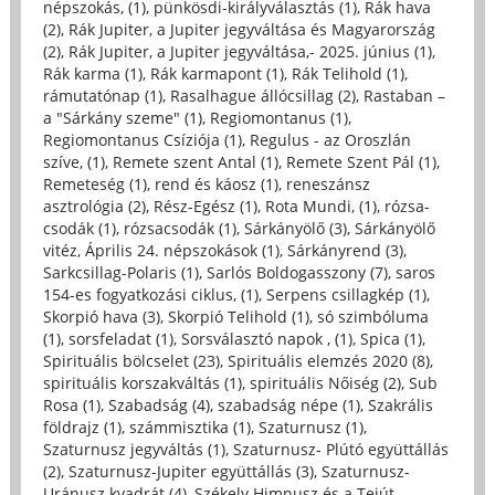
népszokás, (1)
,
pünkösdi-királyválasztás (1)
,
Rák hava
(2)
,
Rák Jupiter, a Jupiter jegyváltása és Magyarország
(2)
,
Rák Jupiter, a Jupiter jegyváltása,- 2025. június (1)
,
Rák karma (1)
,
Rák karmapont (1)
,
Rák Telihold (1)
,
rámutatónap (1)
,
Rasalhague állócsillag (2)
,
Rastaban –
a "Sárkány szeme" (1)
,
Regiomontanus (1)
,
Regiomontanus Csíziója (1)
,
Regulus - az Oroszlán
szíve, (1)
,
Remete szent Antal (1)
,
Remete Szent Pál (1)
,
Remeteség (1)
,
rend és káosz (1)
,
reneszánsz
asztrológia (2)
,
Rész-Egész (1)
,
Rota Mundi, (1)
,
rózsa-
csodák (1)
,
rózsacsodák (1)
,
Sárkányölő (3)
,
Sárkányölő
vitéz, Április 24. népszokások (1)
,
Sárkányrend (3)
,
Sarkcsillag-Polaris (1)
,
Sarlós Boldogasszony (7)
,
saros
154-es fogyatkozási ciklus, (1)
,
Serpens csillagkép (1)
,
Skorpió hava (3)
,
Skorpió Telihold (1)
,
só szimbóluma
(1)
,
sorsfeladat (1)
,
Sorsválasztó napok , (1)
,
Spica (1)
,
Spirituális bölcselet (23)
,
Spirituális elemzés 2020 (8)
,
spirituális korszakváltás (1)
,
spirituális Nőiség (2)
,
Sub
Rosa (1)
,
Szabadság (4)
,
szabadság népe (1)
,
Szakrális
földrajz (1)
,
számmisztika (1)
,
Szaturnusz (1)
,
Szaturnusz jegyváltás (1)
,
Szaturnusz- Plútó együttállás
(2)
,
Szaturnusz-Jupiter együttállás (3)
,
Szaturnusz-
Uránusz kvadrát (4)
,
Székely Himnusz és a Tejút