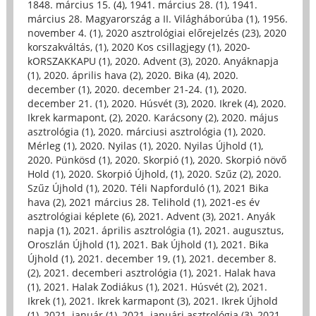
1848. március 15. (4)
,
1941. március 28. (1)
,
1941.
március 28. Magyarország a II. Világháborúba (1)
,
1956.
november 4. (1)
,
2020 asztrológiai előrejelzés (23)
,
2020
korszakváltás, (1)
,
2020 Kos csillagjegy (1)
,
2020-
kORSZAKKAPU (1)
,
2020. Advent (3)
,
2020. Anyáknapja
(1)
,
2020. április hava (2)
,
2020. Bika (4)
,
2020.
december (1)
,
2020. december 21-24. (1)
,
2020.
december 21. (1)
,
2020. Húsvét (3)
,
2020. Ikrek (4)
,
2020.
Ikrek karmapont, (2)
,
2020. Karácsony (2)
,
2020. május
asztrológia (1)
,
2020. márciusi asztrológia (1)
,
2020.
Mérleg (1)
,
2020. Nyilas (1)
,
2020. Nyilas Újhold (1)
,
2020. Pünkösd (1)
,
2020. Skorpió (1)
,
2020. Skorpió növő
Hold (1)
,
2020. Skorpió Újhold, (1)
,
2020. Szűz (2)
,
2020.
Szűz Újhold (1)
,
2020. Téli Napforduló (1)
,
2021 Bika
hava (2)
,
2021 március 28. Telihold (1)
,
2021-es év
asztrológiai képlete (6)
,
2021. Advent (3)
,
2021. Anyák
napja (1)
,
2021. április asztrológia (1)
,
2021. augusztus,
Oroszlán Újhold (1)
,
2021. Bak Újhold (1)
,
2021. Bika
Újhold (1)
,
2021. december 19, (1)
,
2021. december 8.
(2)
,
2021. decemberi asztrológia (1)
,
2021. Halak hava
(1)
,
2021. Halak Zodiákus (1)
,
2021. Húsvét (2)
,
2021.
Ikrek (1)
,
2021. Ikrek karmapont (3)
,
2021. Ikrek Újhold
(1)
,
2021. január (1)
,
2021. januári asztrológia (3)
,
2021.