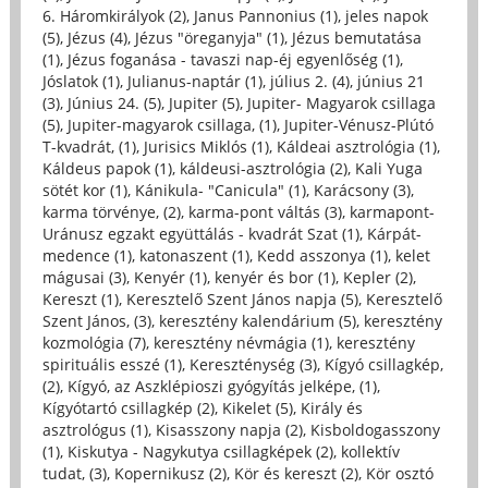
6. Háromkirályok (2)
,
Janus Pannonius (1)
,
jeles napok
(5)
,
Jézus (4)
,
Jézus "öreganyja" (1)
,
Jézus bemutatása
(1)
,
Jézus foganása - tavaszi nap-éj egyenlőség (1)
,
Jóslatok (1)
,
Julianus-naptár (1)
,
július 2. (4)
,
június 21
(3)
,
Június 24. (5)
,
Jupiter (5)
,
Jupiter- Magyarok csillaga
(5)
,
Jupiter-magyarok csillaga, (1)
,
Jupiter-Vénusz-Plútó
T-kvadrát, (1)
,
Jurisics Miklós (1)
,
Káldeai asztrológia (1)
,
Káldeus papok (1)
,
káldeusi-asztrológia (2)
,
Kali Yuga
sötét kor (1)
,
Kánikula- "Canicula" (1)
,
Karácsony (3)
,
karma törvénye, (2)
,
karma-pont váltás (3)
,
karmapont-
Uránusz egzakt együttálás - kvadrát Szat (1)
,
Kárpát-
medence (1)
,
katonaszent (1)
,
Kedd asszonya (1)
,
kelet
mágusai (3)
,
Kenyér (1)
,
kenyér és bor (1)
,
Kepler (2)
,
Kereszt (1)
,
Keresztelő Szent János napja (5)
,
Keresztelő
Szent János, (3)
,
keresztény kalendárium (5)
,
keresztény
kozmológia (7)
,
keresztény névmágia (1)
,
keresztény
spirituális esszé (1)
,
Kereszténység (3)
,
Kígyó csillagkép,
(2)
,
Kígyó, az Aszklépioszi gyógyítás jelképe, (1)
,
Kígyótartó csillagkép (2)
,
Kikelet (5)
,
Király és
asztrológus (1)
,
Kisasszony napja (2)
,
Kisboldogasszony
(1)
,
Kiskutya - Nagykutya csillagképek (2)
,
kollektív
tudat, (3)
,
Kopernikusz (2)
,
Kör és kereszt (2)
,
Kör osztó