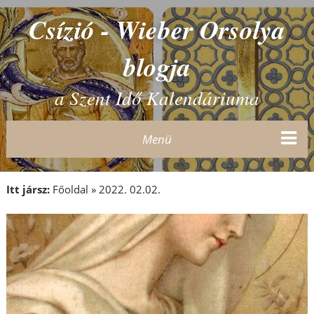
Csízió - Wieber Orsolya
blogja
a Szent Idő Kalendáriuma
Menü
Itt jársz:
Főoldal
»
2022. 02.02.