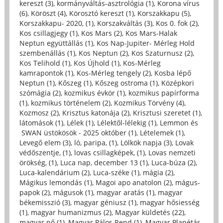
kereszt (3)
,
kormányváltás-asztrológia (1)
,
Korona vírus
(6)
,
Köröszt (4)
,
Körosztó kereszt (1)
,
Korszakkapu (5)
,
Korszakkapu- 2020, (1)
,
Korszakváltás (3)
,
Kos 0. fok (2)
,
Kos csillagjegy (1)
,
Kos Mars (2)
,
Kos Mars-Halak
Neptun együttállás (1)
,
Kos Nap-Jupiter- Mérleg Hold
szembenállás (1)
,
Kos Neptun (2)
,
Kos Szaturnusz (2)
,
Kos Telihold (1)
,
Kos Újhold (1)
,
Kos-Mérleg
kamrapontok (1)
,
Kos-Mérleg tengely (2)
,
Kosba lépő
Neptun (1)
,
Kőszeg (1)
,
Kőszeg ostroma (1)
,
Középkori
szómágia (2)
,
kozmikus évkör (1)
,
kozmikus papírforma
(1)
,
kozmikus történelem (2)
,
Kozmikus Törvény (4)
,
Kozmosz (2)
,
Krisztus katonája (2)
,
Krisztusi szeretet (1)
,
látomások (1)
,
Lélek (1)
,
Lélektől-lélekig (1)
,
Lemmon és
SWAN üstökösök - 2025 október (1)
,
Lételemek (1)
,
Levegő elem (3)
,
ló, paripa, (1)
,
Lölkök napja (3)
,
Lovak
védőszentje, (1)
,
lovas csillagképek, (1)
,
Lovas nemzeti
örökség, (1)
,
Luca nap, december 13 (1)
,
Luca-búza (2)
,
Luca-kalendárium (2)
,
Luca-széke (1)
,
mágia (2)
,
Mágikus lemondás (1)
,
Magoi apo anatolon (2)
,
mágus-
papok (2)
,
mágusok (1)
,
magyar aratás (1)
,
magyar
békemisszió (3)
,
magyar géniusz (1)
,
magyar hősiesség
(1)
,
magyar humanizmus (2)
,
Magyar küldetés (22)
,
magyar nő (1)
,
Magyar Pálos Rend (1)
,
Magyar Planétás