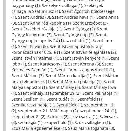
hagyomány (1)
,
Székelyek csillaga (1)
,
Székelyek
csillaga- a Szaturnusz (1)
,
Szent Ágoston bölcsessége
(1)
,
Szent András (3)
,
Szent András hava (1)
,
Szent Anna
(3)
,
Szent Anna réti kápolna (1)
,
Szent Erzsébet (3)
,
Szent Erzsébet rózsája (1)
,
Szent György (3)
,
Szent
György lovagrend (3)
,
Szent György nap (2)
,
Szent
György napja -április 24 (1)
,
szent idő, (1)
,
Szent Imre
(1)
,
Szent István (5)
,
Szent István apostoli király
koronázásának 1025. é (1)
,
Szent István felajánlása (2)
,
Szent István intelmei (1)
,
Szent István kenyere (1)
,
Szent
Jobb (1)
,
Szent Karácsony (1)
,
Szent Korona (6)
,
Szent
Kozma és Damján (1)
,
Szent Lőrinc - augusztus 10 (1)
,
Szent Márton (3)
,
Szent Márton kardja (1)
,
Szent Márton
nevű települések (1)
,
Szent Márton palástja (1)
,
Szent
Mátyás apostol (1)
,
Szent Mihály (6)
,
Szent Mihály lova
(1)
,
Szent Mihály, szeptember 29 (2)
,
Szent Pál napja (1)
,
Szent Szellem (1)
,
Szent tudás (1)
,
Szentföld (1)
,
Szentkereszt napja (1)
,
Szentlélek (1)
,
szeptember 12.
(2)
,
szeptember 21. Máté napja (2)
,
szeptember 24. (1)
,
szeptember 8. (2)
,
Szíriusz (2)
,
szív csakra (1)
,
Szívcsakra
(4)
,
szómágia (1)
,
szuperhold (1)
,
Szűz csillagkép (1)
,
Szűz Mária égbeemelése (1)
,
Szűz Mária foganata (3)
,