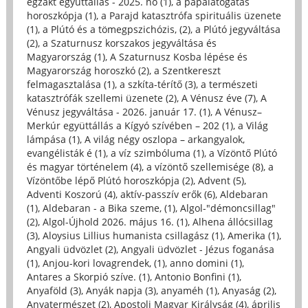
egzakt együttállás - 2025. no (1)
,
a pápalátogatás
horoszkópja (1)
,
a Parajd katasztrófa spirituális üzenete
(1)
,
a Plútó és a tömegpszichózis, (2)
,
a Plútó jegyváltása
(2)
,
a Szaturnusz korszakos jegyváltása és
Magyarország (1)
,
A Szaturnusz Kosba lépése és
Magyarország horoszkó (2)
,
a Szentkereszt
felmagasztalása (1)
,
a szkíta-térítő (3)
,
a természeti
katasztrófák szellemi üzenete (2)
,
A Vénusz éve (7)
,
A
Vénusz jegyváltása - 2026. január 17. (1)
,
A Vénusz–
Merkúr együttállás a Kígyó szívében – 202 (1)
,
a Világ
lámpása (1)
,
A világ négy oszlopa – arkangyalok,
evangélisták é (1)
,
a víz szimbóluma (1)
,
a Vízöntő Plútó
és magyar történelem (4)
,
a vízöntő szellemisége (8)
,
a
Vízöntőbe lépő Plútó horoszkópja (2)
,
Advent (5)
,
Adventi Koszorú (4)
,
aktív-passzív erők (6)
,
Aldebaran
(1)
,
Aldebaran - a Bika szeme, (1)
,
Algol-"démoncsillag"
(2)
,
Algol-Újhold 2026. május 16. (1)
,
Alhena állócsillag
(3)
,
Aloysius Lillius humanista csillagász (1)
,
Amerika (1)
,
Angyali üdvözlet (2)
,
Angyali üdvözlet - Jézus foganása
(1)
,
Anjou-kori lovagrendek, (1)
,
anno domini (1)
,
Antares a Skorpió szíve. (1)
,
Antonio Bonfini (1)
,
Anyaföld (3)
,
Anyák napja (3)
,
anyaméh (1)
,
Anyaság (2)
,
Anyatermészet (2)
,
Apostoli Magyar Királyság (4)
,
április