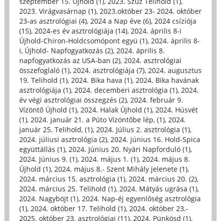
szeptember 15. Újhold (1)
,
2023. Szűz Telihold (1)
,
2023. Virágvasárnap (1)
,
2023.október 23- 2024. október
23-as asztrológiai (4)
,
2024 a Nap éve (6)
,
2024 csíziója
(15)
,
2024-es év asztrológiája (14)
,
2024. április 8-i
Újhold-Chiron-Holdcsomópont együ (1)
,
2024. április 8-
i, Újhold- Napfogyatkozás (2)
,
2024. április 8.
napfogyatkozás az USA-ban (2)
,
2024. asztrológiai
összefoglaló (1)
,
2024. asztrológiája (7)
,
2024. augusztus
19. Telihold (1)
,
2024. Bika hava (1)
,
2024. Bika havának
asztrológiája (1)
,
2024. decemberi asztrológia (1)
,
2024.
év végi asztrológiai összegzés (2)
,
2024. február 9.
Vízöntő Újhold (1)
,
2024. Halak Újhold (1)
,
2024. Húsvét
(1)
,
2024. január 21. a Púto Vízöntőbe lép, (1)
,
2024.
január 25. Telihold, (1)
,
2024. Július 2. asztrológia (1)
,
2024. júliusi asztrológia (2)
,
2024. június 16. Hold-Spica
együttállás (1)
,
2024. Június 20. Nyári Napforduló (1)
,
2024. Június 9. (1)
,
2024. május 1. (1)
,
2024. május 8.
Újhold (1)
,
2024. május 8.- Szent Mihály jelenete (1)
,
2024. március 15. asztrológia (1)
,
2024. március 20. (2)
,
2024. március 25. Telihold (1)
,
2024. Mátyás ugrása (1)
,
2024. Nagyböjt (1)
,
2024. Nap-éj egyenlőség asztrológia
(1)
,
2024. október 17. Telihold (1)
,
2024. október 23.-
2025. október 23. asztrológiai (11)
,
2024. Pünkösd (1)
,