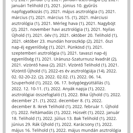
januári Telihold (1)
,
2021. június 10. gyűrűs
napfogyatkozás (1)
,
2021. május asztrológia (1)
,
2021.
március (1)
,
2021. március 15. (1)
,
2021. márciusi
asztrológia (1)
,
2021. Mérleg hava (1)
,
2021. Nagyböjt
(2)
,
2021. november havi asztrológia (1)
,
2021. Nyilas
Újhold (1)
,
2021. óév (1)
,
2021. október 20. Telihold (1)
,
2021. október 23. mundán horoszkóp (2)
,
2021. őszi
nap-éj egyenlőség (1)
,
2021. Pünkösd (1)
,
2021.
szeptemberi asztrológia (1)
,
2021. tavaszi nap-éj
egyenlőség (1)
,
2021. Uránusz-Szaturnusz kvadrát (2)
,
2021. vízöntő hava (2)
,
2021. Vízöntő Telihold (1)
,
2021.
Vízöntő Újhold (1)
,
2022-es év asztrológiája (14)
,
2022.
02. 02-20-22. (2)
,
2022. 02.02. (1)
,
2022. 06. 14.
Szuperhold (1)
,
2022. 06. 17. bolygóegyüttállás (1)
,
2022. 12. 10-11. (1)
,
2022. Anyák napja (1)
,
2022.
asztrológiai összefoglaló (1)
,
2022. Bika Újhold (1)
,
2022.
december 21. (1)
,
2022. december 8. (1)
,
2022.
december 8. Ikrek Telihold (1)
,
2022. február 1. Újhold
(1)
,
2022. Feltámadás (1)
,
2022. Húsvét (1)
,
2022. január
18. Telihold (1)
,
2022. Július 13. Bak Telihold (1)
,
2022.
június 29. Rák Újhold (1)
,
2022. Karácsony (1)
,
2022.
május 16. Telihold (1)
,
2022. május mundán asztrológia