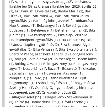
(1)
,
Az isteni irgalmasság vasárnapja (2)
,
az Uránusz
Ikrekbe lép (3)
,
az Uránusz Ikrekbe lép- 2026. április 26.
(1)
,
az Uránusz jegyváltása (4)
,
Babba Mária (2)
,
Bak
Plútó (1)
,
Bak Szaturnusz (4)
,
Bak Szaturnusz-Plútó
együttállás (7)
,
Barátság kőolajvezeték felrobbantása-
Nap-Uránusz (1)
,
Béketárgyalás (1)
,
Béketárgyalás-
Budapest (1)
,
Betelgeuse (1)
,
Betlehemi csillag (2)
,
Bika
Jupiter (1)
,
Bika karmapont (2)
,
Bika Nap-Felszálló
Holdcsomópont együttállás (1)
,
Bika Uránusz (9)
,
Bika
Uránusz- Jupiter együttállás (2)
,
Bika Uránusz-Algol
együttállás (2)
,
Bika Vénusz (1)
,
Bika-Skorpió tengely (1)
,
Board of Peace, azaz Béke Tanács. (1)
,
Bódogasszony
(1)
,
böjt (2)
,
Böjtelő hava (2)
,
Bölcsesség és Három lánya
(1)
,
Boldog Özséb (1)
,
Boldogasszony (4)
,
Boldogasszony
ágya (1)
,
boszorkány (1)
,
Búza (3)
,
Búzavető (1)
,
circulus
paschalis magnus - a húsvétszámítás nagy (1)
,
computus, (1)
,
Covid, (1)
,
Csaba királyfi és a Tejút
hagyománya (1)
,
Csaba királyfi és a Tejút hagyománya -
Székely Him (1)
,
Csanády György - a Székely himnusz
szövegének szer (2)
,
Csíksomlyói búcsú (2)
,
Csillagbölcselet (11)
,
Csillagösvény - Székelyhimnusz
(1)
,
Csízió (6)
,
Damaszkuszi út (1)
,
Dávid Ferenc (1)
,
december 8. (2)
,
Descendens (1)
,
Deus Hungarorum, (1)
,