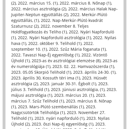
(2)
,
2022. március 15. (1)
,
2022. március 8. Nőnap (1)
,
2022. március asztrológia (2)
,
2022. március Halak Nap-
Jupiter-Neptun együttállás (2)
,
2022. Merkúr-Plútó
együttállás, (1)
,
2022. Nap-Merkúr-Plútó kvadrát
Szaturnusz (2)
,
2022. november 8. Teljes
Holdfogyatkozás és Teliho (1)
,
2022. Nyári Napforduló
(1)
,
2022. Nyári Napforduló asztrológia (1)
,
2022. Nyilas
hava (1)
,
2022. október 9. Telihold (1)
,
2022.
szeptember 10. (1)
,
2022. Szűz Mária foganata (1)
,
2022. Tavaszi Nap-Éj egyenlőség (1)
,
2022. Vízöntő
Újhold (1)
,
2023-as év asztrológiai elemzése (8)
,
2023-as
év numerológiája (1)
,
2023. 02. 22. Hamvazószerda (1)
,
2023. 05.05 Skorpió Telihold (1)
,
2023. április 24-30. (1)
,
2023. április 30, Kossuth téri ima (1)
,
2023. Húsvét
asztrológia (2)
,
2023. január 30-31. Égbolt (1)
,
2023.
július 3. Telihold (1)
,
2023. Júniusi asztrológia, (1)
,
2023.
májusi asztrológia (1)
,
2023. március 20. (1)
,
2023.
március 7. Szűz Telihold (1)
,
2023. március 8. Nőnap
(1)
,
2023. Mars-Plútó szembenállás (1)
,
2023.
Nagycsütörtök Teliholdja (1)
,
2023. November 27.
Telihold (1)
,
2023. nyári napforduló (1)
,
2023. Nyilas
Újhold (2)
,
2023. őszi Nap-éj egyenlőség (1)
,
2023.