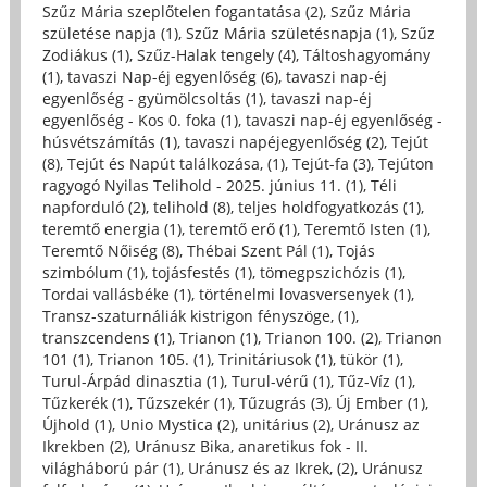
Szűz Mária szeplőtelen fogantatása (2)
,
Szűz Mária
születése napja (1)
,
Szűz Mária születésnapja (1)
,
Szűz
Zodiákus (1)
,
Szűz-Halak tengely (4)
,
Táltoshagyomány
(1)
,
tavaszi Nap-éj egyenlőség (6)
,
tavaszi nap-éj
egyenlőség - gyümölcsoltás (1)
,
tavaszi nap-éj
egyenlőség - Kos 0. foka (1)
,
tavaszi nap-éj egyenlőség -
húsvétszámítás (1)
,
tavaszi napéjegyenlőség (2)
,
Tejút
(8)
,
Tejút és Napút találkozása, (1)
,
Tejút-fa (3)
,
Tejúton
ragyogó Nyilas Telihold - 2025. június 11. (1)
,
Téli
napforduló (2)
,
telihold (8)
,
teljes holdfogyatkozás (1)
,
teremtő energia (1)
,
teremtő erő (1)
,
Teremtő Isten (1)
,
Teremtő Nőiség (8)
,
Thébai Szent Pál (1)
,
Tojás
szimbólum (1)
,
tojásfestés (1)
,
tömegpszichózis (1)
,
Tordai vallásbéke (1)
,
történelmi lovasversenyek (1)
,
Transz-szaturnáliák kistrigon fényszöge, (1)
,
transzcendens (1)
,
Trianon (1)
,
Trianon 100. (2)
,
Trianon
101 (1)
,
Trianon 105. (1)
,
Trinitáriusok (1)
,
tükör (1)
,
Turul-Árpád dinasztia (1)
,
Turul-vérű (1)
,
Tűz-Víz (1)
,
Tűzkerék (1)
,
Tűzszekér (1)
,
Tűzugrás (3)
,
Új Ember (1)
,
Újhold (1)
,
Unio Mystica (2)
,
unitárius (2)
,
Uránusz az
Ikrekben (2)
,
Uránusz Bika, anaretikus fok - II.
világháború pár (1)
,
Uránusz és az Ikrek, (2)
,
Uránusz