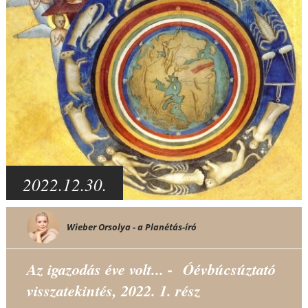
2022.12.30.
Wieber Orsolya - a Planétás-író
Az igazodás éve volt... - Óévbúcsúztató
visszatekintés, 2022. 1. rész