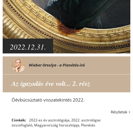
2022.12.31.
Wieber Orsolya - a Planétás-író
Az igazodás éve volt... 2. rész
Óévbúcsúztató visszatekintés 2022.
Részletek
Címkék:
2022-es év asztrológiája
,
2022. asztrológiai
összefoglaló
,
Magyarország horoszkópja
,
Planétás