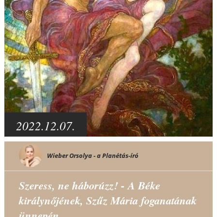
2022.12.07.
Wieber Orsolya - a Planétás-író
Szeress, ne háborúzz! - A Béke
királynőjének, Szűz Mária foganatának
ünnepén...