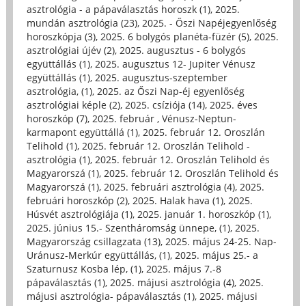
asztrológia - a pápaválasztás horoszk (1)
,
2025.
mundán asztrológia (23)
,
2025. - Őszi Napéjegyenlőség
horoszkópja (3)
,
2025. 6 bolygós planéta-füzér (5)
,
2025.
asztrológiai újév (2)
,
2025. augusztus - 6 bolygós
együttállás (1)
,
2025. augusztus 12- Jupiter Vénusz
együttállás (1)
,
2025. augusztus-szeptember
asztrológia, (1)
,
2025. az Őszi Nap-éj egyenlőség
asztrológiai képle (2)
,
2025. csíziója (14)
,
2025. éves
horoszkóp (7)
,
2025. február , Vénusz-Neptun-
karmapont együttállá (1)
,
2025. február 12. Oroszlán
Telihold (1)
,
2025. február 12. Oroszlán Telihold -
asztrológia (1)
,
2025. február 12. Oroszlán Telihold és
Magyarorszá (1)
,
2025. február 12. Oroszlán Telihold és
Magyarorszá (1)
,
2025. februári asztrológia (4)
,
2025.
februári horoszkóp (2)
,
2025. Halak hava (1)
,
2025.
Húsvét asztrológiája (1)
,
2025. január 1. horoszkóp (1)
,
2025. június 15.- Szentháromság ünnepe, (1)
,
2025.
Magyarország csillagzata (13)
,
2025. május 24-25. Nap-
Uránusz-Merkúr együttállás, (1)
,
2025. május 25.- a
Szaturnusz Kosba lép, (1)
,
2025. május 7.-8
pápaválasztás (1)
,
2025. májusi asztrológia (4)
,
2025.
májusi asztrológia- pápaválasztás (1)
,
2025. májusi