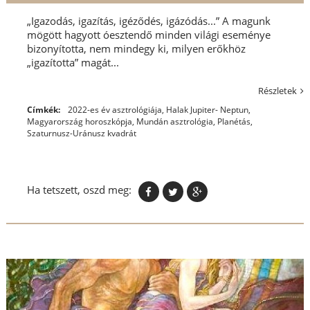
„Igazodás, igazítás, igéződés, igázódás...” A magunk
mögött hagyott óesztendő minden világi eseménye
bizonyította, nem mindegy ki, milyen erőkhöz
„igazította” magát...
Részletek
Címkék:
2022-es év asztrológiája
,
Halak Jupiter- Neptun
,
Magyarország horoszkópja
,
Mundán asztrológia
,
Planétás
,
Szaturnusz-Uránusz kvadrát
Ha tetszett, oszd meg: