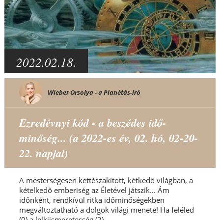
2022.02.18.
Wieber Orsolya - a Planétás-író
Ezredévnyi kód - a beszédes idő-
minőség... (a 2022-es év, 02. hó, 02-20-
22. napjai)
A mesterségesen kettészakított, kétkedő világban, a
kételkedő emberiség az Életével játszik... Ám
időnként, rendkívül ritka időminőségekben
megváltoztatható a dolgok világi menete! Ha feléled
(0) a lelkiismeretesség (2)...