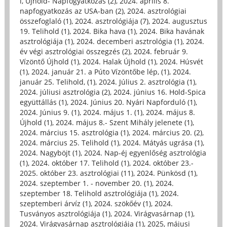
i, Újhold- Napfogyatkozás (2)
,
2024. április 8.
napfogyatkozás az USA-ban (2)
,
2024. asztrológiai
összefoglaló (1)
,
2024. asztrológiája (7)
,
2024. augusztus
19. Telihold (1)
,
2024. Bika hava (1)
,
2024. Bika havának
asztrológiája (1)
,
2024. decemberi asztrológia (1)
,
2024.
év végi asztrológiai összegzés (2)
,
2024. február 9.
Vízöntő Újhold (1)
,
2024. Halak Újhold (1)
,
2024. Húsvét
(1)
,
2024. január 21. a Púto Vízöntőbe lép, (1)
,
2024.
január 25. Telihold, (1)
,
2024. Július 2. asztrológia (1)
,
2024. júliusi asztrológia (2)
,
2024. június 16. Hold-Spica
együttállás (1)
,
2024. Június 20. Nyári Napforduló (1)
,
2024. Június 9. (1)
,
2024. május 1. (1)
,
2024. május 8.
Újhold (1)
,
2024. május 8.- Szent Mihály jelenete (1)
,
2024. március 15. asztrológia (1)
,
2024. március 20. (2)
,
2024. március 25. Telihold (1)
,
2024. Mátyás ugrása (1)
,
2024. Nagyböjt (1)
,
2024. Nap-éj egyenlőség asztrológia
(1)
,
2024. október 17. Telihold (1)
,
2024. október 23.-
2025. október 23. asztrológiai (11)
,
2024. Pünkösd (1)
,
2024. szeptember 1. - november 20. (1)
,
2024.
szeptember 18. Telihold asztrológiája (1)
,
2024.
szeptemberi árvíz (1)
,
2024. szökőév (1)
,
2024.
Tusványos asztrológiája (1)
,
2024. Virágvasárnap (1)
,
2024. Virágvasárnap asztrológiája (1)
,
2025, májusi