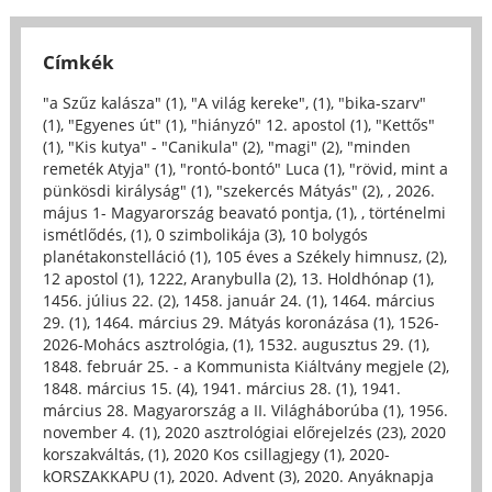
Címkék
"a Szűz kalásza" (1)
,
"A világ kereke", (1)
,
"bika-szarv"
(1)
,
"Egyenes út" (1)
,
"hiányzó" 12. apostol (1)
,
"Kettős"
(1)
,
"Kis kutya" - "Canikula" (2)
,
"magi" (2)
,
"minden
remeték Atyja" (1)
,
"rontó-bontó" Luca (1)
,
"rövid, mint a
pünkösdi királyság" (1)
,
"szekercés Mátyás" (2)
,
, 2026.
május 1- Magyarország beavató pontja, (1)
,
, történelmi
ismétlődés, (1)
,
0 szimbolikája (3)
,
10 bolygós
planétakonstelláció (1)
,
105 éves a Székely himnusz, (2)
,
12 apostol (1)
,
1222, Aranybulla (2)
,
13. Holdhónap (1)
,
1456. július 22. (2)
,
1458. január 24. (1)
,
1464. március
29. (1)
,
1464. március 29. Mátyás koronázása (1)
,
1526-
2026-Mohács asztrológia, (1)
,
1532. augusztus 29. (1)
,
1848. február 25. - a Kommunista Kiáltvány megjele (2)
,
1848. március 15. (4)
,
1941. március 28. (1)
,
1941.
március 28. Magyarország a II. Világháborúba (1)
,
1956.
november 4. (1)
,
2020 asztrológiai előrejelzés (23)
,
2020
korszakváltás, (1)
,
2020 Kos csillagjegy (1)
,
2020-
kORSZAKKAPU (1)
,
2020. Advent (3)
,
2020. Anyáknapja