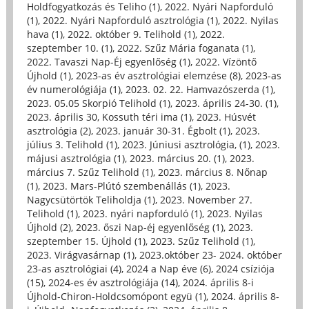
Holdfogyatkozás és Teliho (1)
,
2022. Nyári Napforduló
(1)
,
2022. Nyári Napforduló asztrológia (1)
,
2022. Nyilas
hava (1)
,
2022. október 9. Telihold (1)
,
2022.
szeptember 10. (1)
,
2022. Szűz Mária foganata (1)
,
2022. Tavaszi Nap-Éj egyenlőség (1)
,
2022. Vízöntő
Újhold (1)
,
2023-as év asztrológiai elemzése (8)
,
2023-as
év numerológiája (1)
,
2023. 02. 22. Hamvazószerda (1)
,
2023. 05.05 Skorpió Telihold (1)
,
2023. április 24-30. (1)
,
2023. április 30, Kossuth téri ima (1)
,
2023. Húsvét
asztrológia (2)
,
2023. január 30-31. Égbolt (1)
,
2023.
július 3. Telihold (1)
,
2023. Júniusi asztrológia, (1)
,
2023.
májusi asztrológia (1)
,
2023. március 20. (1)
,
2023.
március 7. Szűz Telihold (1)
,
2023. március 8. Nőnap
(1)
,
2023. Mars-Plútó szembenállás (1)
,
2023.
Nagycsütörtök Teliholdja (1)
,
2023. November 27.
Telihold (1)
,
2023. nyári napforduló (1)
,
2023. Nyilas
Újhold (2)
,
2023. őszi Nap-éj egyenlőség (1)
,
2023.
szeptember 15. Újhold (1)
,
2023. Szűz Telihold (1)
,
2023. Virágvasárnap (1)
,
2023.október 23- 2024. október
23-as asztrológiai (4)
,
2024 a Nap éve (6)
,
2024 csíziója
(15)
,
2024-es év asztrológiája (14)
,
2024. április 8-i
Újhold-Chiron-Holdcsomópont együ (1)
,
2024. április 8-