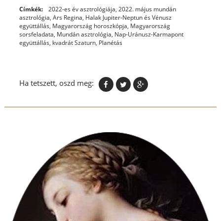
Címkék:
2022-es év asztrológiája
,
2022. május mundán
asztrológia
,
Ars Regina
,
Halak Jupiter-Neptun és Vénusz
együttállás
,
Magyarország horoszkópja
,
Magyarország
sorsfeladata
,
Mundán asztrológia
,
Nap-Uránusz-Karmapont
együttállás, kvadrát Szaturn
,
Planétás
Ha tetszett, oszd meg: