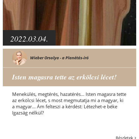
2022.03.04.
Wieber Orsolya - a Planétás-író
Isten magasra tette az erkölcsi lécet!
Menekülés, megtérés, hazatérés... Isten magasra tette
az erkölcsi lécet, s most megmutatja mi a magyar, ki
a magyar... Ám felteszi a kérdést: Létezhet-e béke
Igazság nélkül?
Részletek