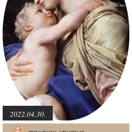
2022.04.30.
Wieber Orsolya - a Planétás-író