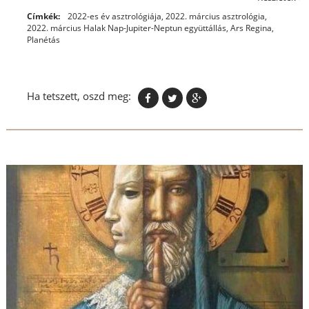
Címkék:
2022-es év asztrológiája
,
2022. március asztrológia
,
2022. március Halak Nap-Jupiter-Neptun együttállás
,
Ars Regina
,
Planétás
Ha tetszett, oszd meg: