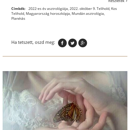
Részletek
Címkék:
2022-es év asztrológiája
,
2022. október 9. Telihold
,
Kos
Telihold
,
Magyarország horoszkópja
,
Mundán asztrológia
,
Planétás
Ha tetszett, oszd meg: