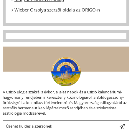
Wieber Orsolya szerzői oldala az ORIGO-n
A Csízió Blog a szakrális évkör, a jeles napok és a Csízió kalendáriumi-
hagyomány rendjében ír keresztény kozmológiáról, a Boldogasszony-
örökségről, a kozmikus történelemről és Magyarország csillagzatáról az
asztrális hermeneutika világértelmező rendjében és a szinkretista
asztrológia módszerével.
Üzenet küldés a szerzőnek