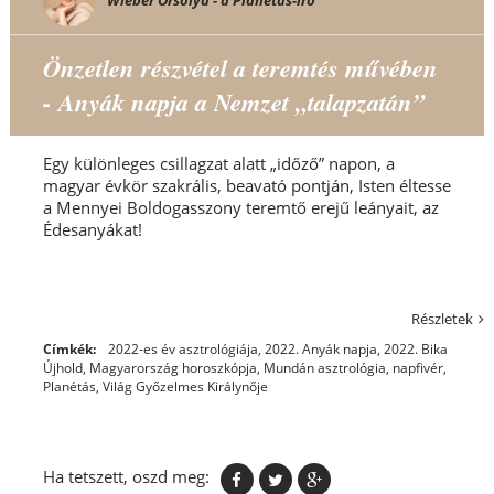
Önzetlen részvétel a teremtés művében
- Anyák napja a Nemzet „talapzatán”
Egy különleges csillagzat alatt „időző” napon, a
magyar évkör szakrális, beavató pontján, Isten éltesse
a Mennyei Boldogasszony teremtő erejű leányait, az
Édesanyákat!
Részletek
Címkék:
2022-es év asztrológiája
,
2022. Anyák napja
,
2022. Bika
Újhold
,
Magyarország horoszkópja
,
Mundán asztrológia
,
napfivér
,
Planétás
,
Világ Győzelmes Királynője
Ha tetszett, oszd meg: