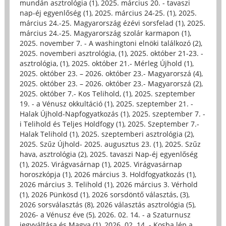
mundán asztrológia (1)
,
2025. március 20. - tavaszi
nap-éj egyenlőség (1)
,
2025. március 24-25. (1)
,
2025.
március 24.-25. Magyarország ézévi sorsfelad (1)
,
2025.
március 24.-25. Magyarország szolár karmapon (1)
,
2025. november 7. - A washingtoni elnöki találkozó (2)
,
2025. novemberi asztrológia, (1)
,
2025. október 21-23. -
asztrológia, (1)
,
2025. október 21.- Mérleg Újhold (1)
,
2025. október 23. – 2026. október 23.- Magyarorszá (4)
,
2025. október 23. – 2026. október 23.- Magyarorszá (2)
,
2025. október 7.- Kos Telihold, (1)
,
2025. szeptember
19. - a Vénusz okkultáció (1)
,
2025. szeptember 21. -
Halak Újhold-Napfogyatkozás (1)
,
2025. szeptember 7. -
i Telihold és Teljes Holdfogy (1)
,
2025. Szeptember 7.-
Halak Telihold (1)
,
2025. szeptemberi asztrológia (2)
,
2025. Szűz Újhold- 2025. augusztus 23. (1)
,
2025. Szűz
hava, asztrológia (2)
,
2025. tavaszi Nap-éj egyenlőség
(1)
,
2025. Virágvasárnap (1)
,
2025. Virágvasárnap
horoszkópja (1)
,
2026 március 3. Holdfogyatkozás (1)
,
2026 március 3. Telihold (1)
,
2026 március 3. Vérhold
(1)
,
2026 Pünkösd (1)
,
2026 sorsdöntő választás, (3)
,
2026 sorsválasztás (8)
,
2026 választás asztrológia (5)
,
2026- a Vénusz éve (5)
,
2026. 02. 14. - a Szaturnusz
jegyváltása és Magya (1)
,
2026. 02. 14. - Kosba lép a