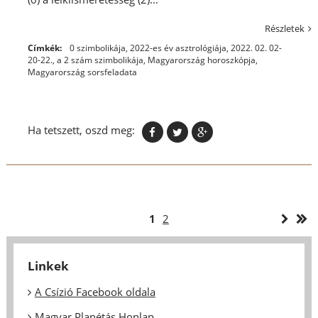
Részletek
Címkék:
0 szimbolikája
,
2022-es év asztrológiája
,
2022. 02. 02-
20-22.
,
a 2 szám szimbolikája
,
Magyarország horoszkópja
,
Magyarország sorsfeladata
Ha tetszett, oszd meg:
1
2
Linkek
A Csízió Facebook oldala
Magyar Planétás Honlap