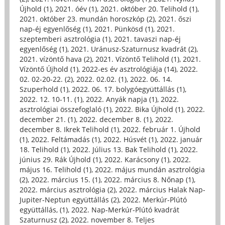
Újhold (1)
,
2021. óév (1)
,
2021. október 20. Telihold (1)
,
2021. október 23. mundán horoszkóp (2)
,
2021. őszi
nap-éj egyenlőség (1)
,
2021. Pünkösd (1)
,
2021.
szeptemberi asztrológia (1)
,
2021. tavaszi nap-éj
egyenlőség (1)
,
2021. Uránusz-Szaturnusz kvadrát (2)
,
2021. vízöntő hava (2)
,
2021. Vízöntő Telihold (1)
,
2021.
Vízöntő Újhold (1)
,
2022-es év asztrológiája (14)
,
2022.
02. 02-20-22. (2)
,
2022. 02.02. (1)
,
2022. 06. 14.
Szuperhold (1)
,
2022. 06. 17. bolygóegyüttállás (1)
,
2022. 12. 10-11. (1)
,
2022. Anyák napja (1)
,
2022.
asztrológiai összefoglaló (1)
,
2022. Bika Újhold (1)
,
2022.
december 21. (1)
,
2022. december 8. (1)
,
2022.
december 8. Ikrek Telihold (1)
,
2022. február 1. Újhold
(1)
,
2022. Feltámadás (1)
,
2022. Húsvét (1)
,
2022. január
18. Telihold (1)
,
2022. Július 13. Bak Telihold (1)
,
2022.
június 29. Rák Újhold (1)
,
2022. Karácsony (1)
,
2022.
május 16. Telihold (1)
,
2022. május mundán asztrológia
(2)
,
2022. március 15. (1)
,
2022. március 8. Nőnap (1)
,
2022. március asztrológia (2)
,
2022. március Halak Nap-
Jupiter-Neptun együttállás (2)
,
2022. Merkúr-Plútó
együttállás, (1)
,
2022. Nap-Merkúr-Plútó kvadrát
Szaturnusz (2)
,
2022. november 8. Teljes