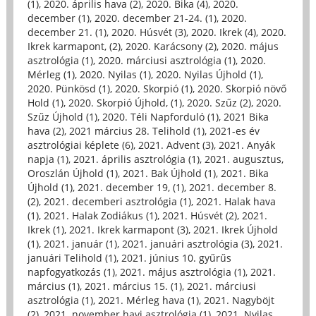
(1)
,
2020. április hava (2)
,
2020. Bika (4)
,
2020.
december (1)
,
2020. december 21-24. (1)
,
2020.
december 21. (1)
,
2020. Húsvét (3)
,
2020. Ikrek (4)
,
2020.
Ikrek karmapont, (2)
,
2020. Karácsony (2)
,
2020. május
asztrológia (1)
,
2020. márciusi asztrológia (1)
,
2020.
Mérleg (1)
,
2020. Nyilas (1)
,
2020. Nyilas Újhold (1)
,
2020. Pünkösd (1)
,
2020. Skorpió (1)
,
2020. Skorpió növő
Hold (1)
,
2020. Skorpió Újhold, (1)
,
2020. Szűz (2)
,
2020.
Szűz Újhold (1)
,
2020. Téli Napforduló (1)
,
2021 Bika
hava (2)
,
2021 március 28. Telihold (1)
,
2021-es év
asztrológiai képlete (6)
,
2021. Advent (3)
,
2021. Anyák
napja (1)
,
2021. április asztrológia (1)
,
2021. augusztus,
Oroszlán Újhold (1)
,
2021. Bak Újhold (1)
,
2021. Bika
Újhold (1)
,
2021. december 19, (1)
,
2021. december 8.
(2)
,
2021. decemberi asztrológia (1)
,
2021. Halak hava
(1)
,
2021. Halak Zodiákus (1)
,
2021. Húsvét (2)
,
2021.
Ikrek (1)
,
2021. Ikrek karmapont (3)
,
2021. Ikrek Újhold
(1)
,
2021. január (1)
,
2021. januári asztrológia (3)
,
2021.
januári Telihold (1)
,
2021. június 10. gyűrűs
napfogyatkozás (1)
,
2021. május asztrológia (1)
,
2021.
március (1)
,
2021. március 15. (1)
,
2021. márciusi
asztrológia (1)
,
2021. Mérleg hava (1)
,
2021. Nagyböjt
(2)
,
2021. november havi asztrológia (1)
,
2021. Nyilas