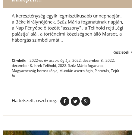
A kereszténység egyik legmisztikusabb ünnepnapján,
a Béke királynőjének, Szűz Mária foganatának napján,
a Nap Fényébe öltözött "asszony" , a Telihold rejti „égi
palástja” alá , a történelmi közelségben álló Marsot, a
háborgás szimbólumát...
Részletek
Címkék:
2022-es év asztrológiája
,
2022. december 8.
,
2022.
december 8. Ikrek Telihold
,
2022. Szűz Mária foganata
,
Magyarország horoszkópja
,
Mundán asztrológia
,
Planétás
,
Tejút-
fa
Ha tetszett, oszd meg: