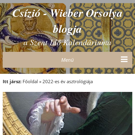
Csízió - Wieber Orsolya
blogja
a Szent Idő Kalendáriuma
Menü
Itt jársz:
Főoldal
»
2022-es év asztrológiája