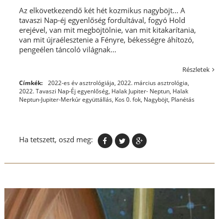
Az elkövetkezendő két hét kozmikus nagyböjt... A
tavaszi Nap-éj egyenlőség fordultával, fogyó Hold
erejével, van mit megböjtölnie, van mit kitakarítania,
van mit újraélesztenie a Fényre, békességre áhítozó,
pengeélen táncoló világnak...
Részletek
Címkék:
2022-es év asztrológiája
,
2022. március asztrológia
,
2022. Tavaszi Nap-Éj egyenlőség
,
Halak Jupiter- Neptun
,
Halak
Neptun-Jupiter-Merkúr együttállás
,
Kos 0. fok
,
Nagyböjt
,
Planétás
Ha tetszett, oszd meg: