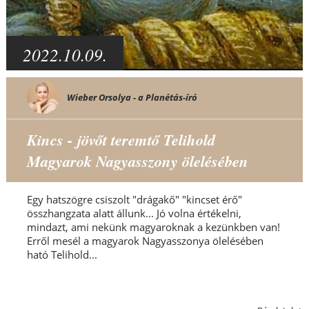
2022.10.09.
Wieber Orsolya - a Planétás-író
Kincs - jövőt teremtő Telihold
Magyarok Nagyasszony ölelésében
Egy hatszögre csiszolt "drágakő" "kincset érő"
összhangzata alatt állunk... Jó volna értékelni,
mindazt, ami nekünk magyaroknak a kezünkben van!
Erről mesél a magyarok Nagyasszonya ölelésében
ható Telihold...