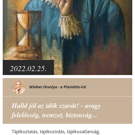
2022.02.25.
Wieber Orsolya - a Planétás-író
Halld jól az idők szavát! - avagy
felelősség, nemzet, biztonság...
Tájékoztatás, tájékozódás, tájékozatlanság,