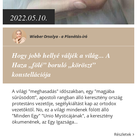
2022.05.10.
Wieber Orsolya - a Planétás-író
Hogy jobb hellyé váljék a világ... A
Haza „fölé” boruló „köröszt”
konstellációja
A világi "meghasadás" időszakban, egy "magjába
sűrűsödött", apostoli rangban álló keresztény ország
protestáns vezetője, segélykiáltást kap az ortodox
vezetőktől. No, ez a világi mindenek fölött álló
"Minden Egy" "Unio Mysticájának", a keresztény
ökumenének, az Egy Igazsága...
Részletek