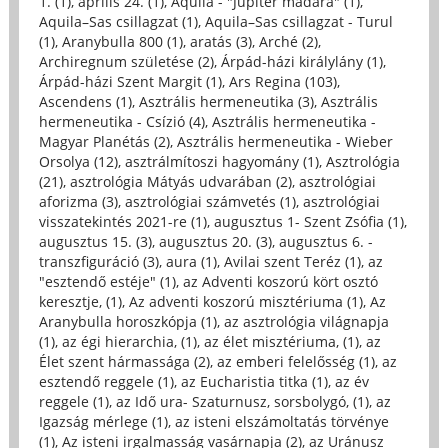
1. (1)
,
április 24. (1)
,
Aquila - "Jupiter madara" (1)
,
Aquila–Sas csillagzat (1)
,
Aquila–Sas csillagzat - Turul
(1)
,
Aranybulla 800 (1)
,
aratás (3)
,
Arché (2)
,
Archiregnum születése (2)
,
Árpád-házi királylány (1)
,
Árpád-házi Szent Margit (1)
,
Ars Regina (103)
,
Ascendens (1)
,
Asztrális hermeneutika (3)
,
Asztrális
hermeneutika - Csízió (4)
,
Asztrális hermeneutika -
Magyar Planétás (2)
,
Asztrális hermeneutika - Wieber
Orsolya (12)
,
asztrálmítoszi hagyomány (1)
,
Asztrológia
(21)
,
asztrológia Mátyás udvarában (2)
,
asztrológiai
aforizma (3)
,
asztrológiai számvetés (1)
,
asztrológiai
visszatekintés 2021-re (1)
,
augusztus 1- Szent Zsófia (1)
,
augusztus 15. (3)
,
augusztus 20. (3)
,
augusztus 6. -
transzfiguráció (3)
,
aura (1)
,
Avilai szent Teréz (1)
,
az
"esztendő estéje" (1)
,
az Adventi koszorú kört osztó
keresztje, (1)
,
Az adventi koszorú misztériuma (1)
,
Az
Aranybulla horoszkópja (1)
,
az asztrológia világnapja
(1)
,
az égi hierarchia, (1)
,
az élet misztériuma, (1)
,
az
Élet szent hármassága (2)
,
az emberi felelősség (1)
,
az
esztendő reggele (1)
,
az Eucharistia titka (1)
,
az év
reggele (1)
,
az Idő ura- Szaturnusz, sorsbolygó, (1)
,
az
Igazság mérlege (1)
,
az isteni elszámoltatás törvénye
(1)
,
Az isteni irgalmasság vasárnapja (2)
,
az Uránusz