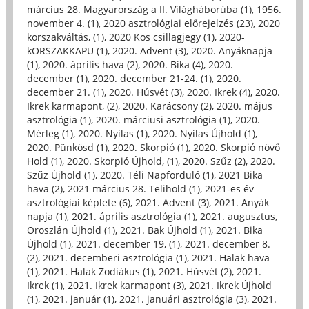
március 28. Magyarország a II. Világháborúba (1)
,
1956.
november 4. (1)
,
2020 asztrológiai előrejelzés (23)
,
2020
korszakváltás, (1)
,
2020 Kos csillagjegy (1)
,
2020-
kORSZAKKAPU (1)
,
2020. Advent (3)
,
2020. Anyáknapja
(1)
,
2020. április hava (2)
,
2020. Bika (4)
,
2020.
december (1)
,
2020. december 21-24. (1)
,
2020.
december 21. (1)
,
2020. Húsvét (3)
,
2020. Ikrek (4)
,
2020.
Ikrek karmapont, (2)
,
2020. Karácsony (2)
,
2020. május
asztrológia (1)
,
2020. márciusi asztrológia (1)
,
2020.
Mérleg (1)
,
2020. Nyilas (1)
,
2020. Nyilas Újhold (1)
,
2020. Pünkösd (1)
,
2020. Skorpió (1)
,
2020. Skorpió növő
Hold (1)
,
2020. Skorpió Újhold, (1)
,
2020. Szűz (2)
,
2020.
Szűz Újhold (1)
,
2020. Téli Napforduló (1)
,
2021 Bika
hava (2)
,
2021 március 28. Telihold (1)
,
2021-es év
asztrológiai képlete (6)
,
2021. Advent (3)
,
2021. Anyák
napja (1)
,
2021. április asztrológia (1)
,
2021. augusztus,
Oroszlán Újhold (1)
,
2021. Bak Újhold (1)
,
2021. Bika
Újhold (1)
,
2021. december 19, (1)
,
2021. december 8.
(2)
,
2021. decemberi asztrológia (1)
,
2021. Halak hava
(1)
,
2021. Halak Zodiákus (1)
,
2021. Húsvét (2)
,
2021.
Ikrek (1)
,
2021. Ikrek karmapont (3)
,
2021. Ikrek Újhold
(1)
,
2021. január (1)
,
2021. januári asztrológia (3)
,
2021.