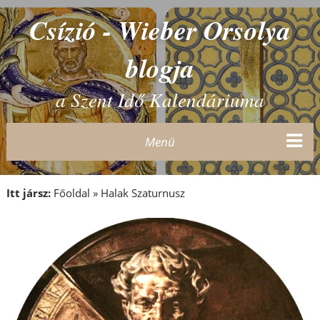
Csízió - Wieber Orsolya
blogja
a Szent Idő Kalendáriuma
Menü
Itt jársz:
Főoldal
»
Halak Szaturnusz