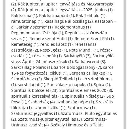
(2)
,
Rák Jupiter, a Jupiter jegyváltása és Magyarország
(2)
,
Rák Jupiter, a Jupiter jegyváltása,- 2025. június (1)
,
Rák karma (1)
,
Rák karmapont (1)
,
Rák Telihold (1)
,
rámutatónap (1)
,
Rasalhague állócsillag (2)
,
Rastaban –
a "Sárkány szeme" (1)
,
Regiomontanus (1)
,
Regiomontanus Csíziója (1)
,
Regulus - az Oroszlán
szíve, (1)
,
Remete szent Antal (1)
,
Remete Szent Pál (1)
,
Remeteség (1)
,
rend és káosz (1)
,
reneszánsz
asztrológia (2)
,
Rész-Egész (1)
,
Rota Mundi, (1)
,
rózsa-
csodák (1)
,
rózsacsodák (1)
,
Sárkányölő (3)
,
Sárkányölő
vitéz, Április 24. népszokások (1)
,
Sárkányrend (3)
,
Sarkcsillag-Polaris (1)
,
Sarlós Boldogasszony (7)
,
saros
154-es fogyatkozási ciklus, (1)
,
Serpens csillagkép (1)
,
Skorpió hava (3)
,
Skorpió Telihold (1)
,
só szimbóluma
(1)
,
sorsfeladat (1)
,
Sorsválasztó napok , (1)
,
Spica (1)
,
Spirituális bölcselet (23)
,
Spirituális elemzés 2020 (8)
,
spirituális korszakváltás (1)
,
spirituális Nőiség (2)
,
Sub
Rosa (1)
,
Szabadság (4)
,
szabadság népe (1)
,
Szakrális
földrajz (1)
,
számmisztika (1)
,
Szaturnusz (1)
,
Szaturnusz jegyváltás (1)
,
Szaturnusz- Plútó együttállás
(2)
,
Szaturnusz-Jupiter együttállás (3)
,
Szaturnusz-
Uránusz kvadrát (4)
,
Székely Himnusz és a Tejút