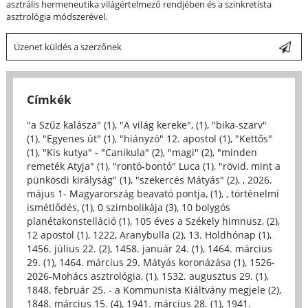
asztrális hermeneutika világértelmező rendjében és a szinkretista
asztrológia módszerével.
Üzenet küldés a szerzőnek
Címkék
"a Szűz kalásza" (1)
,
"A világ kereke", (1)
,
"bika-szarv"
(1)
,
"Egyenes út" (1)
,
"hiányzó" 12. apostol (1)
,
"Kettős"
(1)
,
"Kis kutya" - "Canikula" (2)
,
"magi" (2)
,
"minden
remeték Atyja" (1)
,
"rontó-bontó" Luca (1)
,
"rövid, mint a
pünkösdi királyság" (1)
,
"szekercés Mátyás" (2)
,
, 2026.
május 1- Magyarország beavató pontja, (1)
,
, történelmi
ismétlődés, (1)
,
0 szimbolikája (3)
,
10 bolygós
planétakonstelláció (1)
,
105 éves a Székely himnusz, (2)
,
12 apostol (1)
,
1222, Aranybulla (2)
,
13. Holdhónap (1)
,
1456. július 22. (2)
,
1458. január 24. (1)
,
1464. március
29. (1)
,
1464. március 29. Mátyás koronázása (1)
,
1526-
2026-Mohács asztrológia, (1)
,
1532. augusztus 29. (1)
,
1848. február 25. - a Kommunista Kiáltvány megjele (2)
,
1848. március 15. (4)
,
1941. március 28. (1)
,
1941.