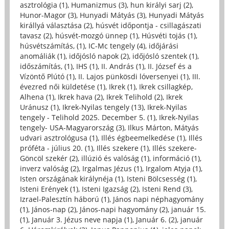
asztrológia (1)
,
Humanizmus (3)
,
hun királyi sarj (2)
,
Hunor-Magor (3)
,
Hunyadi Mátyás (3)
,
Hunyadi Mátyás
királlyá választása (2)
,
húsvét időpontja - csillagászati
tavasz (2)
,
húsvét-mozgó ünnep (1)
,
Húsvéti tojás (1)
,
húsvétszámítás, (1)
,
IC-Mc tengely (4)
,
időjárási
anomáliák (1)
,
időjósló napok (2)
,
időjósló szentek (1)
,
időszámítás, (1)
,
IHS (1)
,
II. András (1)
,
II. József és a
Vízöntő Plútó (1)
,
II. Lajos pünkösdi lóversenyei (1)
,
III.
évezred női küldetése (1)
,
Ikrek (1)
,
Ikrek csillagkép,
Alhena (1)
,
Ikrek hava (2)
,
Ikrek Telihold (2)
,
Ikrek
Uránusz (1)
,
Ikrek-Nyilas tengely (13)
,
Ikrek-Nyilas
tengely - Telihold 2025. December 5. (1)
,
Ikrek-Nyilas
tengely- USA-Magyarország (3)
,
Ilkus Márton, Mátyás
udvari asztrológusa (1)
,
Illés égbeemelkedése (1)
,
Illés
próféta - július 20. (1)
,
Illés szekere (1)
,
Illés szekere-
Göncöl szekér (2)
,
illúzió és valóság (1)
,
információ (1)
,
inverz valóság (2)
,
Irgalmas Jézus (1)
,
Irgalom Atyja (1)
,
Isten országának királynéja (1)
,
Isteni Bölcsesség (1)
,
Isteni Erények (1)
,
Isteni Igazság (2)
,
Isteni Rend (3)
,
Izrael-Palesztín háború (1)
,
János napi néphagyomány
(1)
,
János-nap (2)
,
János-napi hagyomány (2)
,
január 15.
(1)
,
Január 3. Jézus neve napja (1)
,
Január 6. (2)
,
január