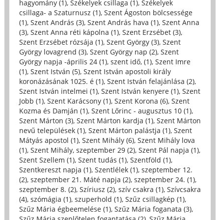
hagyomány (1)
,
Székelyek csillaga (1)
,
Székelyek
csillaga- a Szaturnusz (1)
,
Szent Ágoston bölcsessége
(1)
,
Szent András (3)
,
Szent András hava (1)
,
Szent Anna
(3)
,
Szent Anna réti kápolna (1)
,
Szent Erzsébet (3)
,
Szent Erzsébet rózsája (1)
,
Szent György (3)
,
Szent
György lovagrend (3)
,
Szent György nap (2)
,
Szent
György napja -április 24 (1)
,
szent idő, (1)
,
Szent Imre
(1)
,
Szent István (5)
,
Szent István apostoli király
koronázásának 1025. é (1)
,
Szent István felajánlása (2)
,
Szent István intelmei (1)
,
Szent István kenyere (1)
,
Szent
Jobb (1)
,
Szent Karácsony (1)
,
Szent Korona (6)
,
Szent
Kozma és Damján (1)
,
Szent Lőrinc - augusztus 10 (1)
,
Szent Márton (3)
,
Szent Márton kardja (1)
,
Szent Márton
nevű települések (1)
,
Szent Márton palástja (1)
,
Szent
Mátyás apostol (1)
,
Szent Mihály (6)
,
Szent Mihály lova
(1)
,
Szent Mihály, szeptember 29 (2)
,
Szent Pál napja (1)
,
Szent Szellem (1)
,
Szent tudás (1)
,
Szentföld (1)
,
Szentkereszt napja (1)
,
Szentlélek (1)
,
szeptember 12.
(2)
,
szeptember 21. Máté napja (2)
,
szeptember 24. (1)
,
szeptember 8. (2)
,
Szíriusz (2)
,
szív csakra (1)
,
Szívcsakra
(4)
,
szómágia (1)
,
szuperhold (1)
,
Szűz csillagkép (1)
,
Szűz Mária égbeemelése (1)
,
Szűz Mária foganata (3)
,
Szűz Mária szeplőtelen fogantatása (2)
,
Szűz Mária