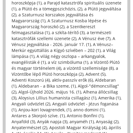
horoszkópja (1)
,
a Parajd katasztrófa spirituális üzenete
(1)
,
a Plútó és a tömegpszichózis, (2)
,
a Plútó jegyváltása
(2)
,
a Szaturnusz korszakos jegyváltása és
Magyarország (1)
,
A Szaturnusz Kosba lépése és
Magyarország horoszkó (2)
,
a Szentkereszt
felmagasztalása (1)
,
a szkíta-térítő (3)
,
a természeti
katasztrófák szellemi üzenete (2)
,
A Vénusz éve (7)
,
A
Vénusz jegyváltása - 2026. január 17. (1)
,
A Vénusz–
Merkúr együttállás a Kígyó szívében – 202 (1)
,
a Világ
lámpása (1)
,
A világ négy oszlopa – arkangyalok,
evangélisták é (1)
,
a víz szimbóluma (1)
,
a Vízöntő Plútó
és magyar történelem (4)
,
a vízöntő szellemisége (8)
,
a
Vízöntőbe lépő Plútó horoszkópja (2)
,
Advent (5)
,
Adventi Koszorú (4)
,
aktív-passzív erők (6)
,
Aldebaran
(1)
,
Aldebaran - a Bika szeme, (1)
,
Algol-"démoncsillag"
(2)
,
Algol-Újhold 2026. május 16. (1)
,
Alhena állócsillag
(3)
,
Aloysius Lillius humanista csillagász (1)
,
Amerika (1)
,
Angyali üdvözlet (2)
,
Angyali üdvözlet - Jézus foganása
(1)
,
Anjou-kori lovagrendek, (1)
,
anno domini (1)
,
Antares a Skorpió szíve. (1)
,
Antonio Bonfini (1)
,
Anyaföld (3)
,
Anyák napja (3)
,
anyaméh (1)
,
Anyaság (2)
,
Anyatermészet (2)
,
Apostoli Magyar Királyság (4)
,
április