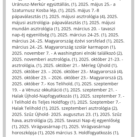
Uránusz-Merkúr együttállás, (1)
,
2025. május 25.- a
Szaturnusz Kosba lép, (1)
,
2025. május 7.-8
pápaválasztás (1)
,
2025. májusi asztrológia (4)
,
2025.
májusi asztrológia- pápaválasztás (1)
,
2025. májusi
mundán asztrológia (1)
,
2025. március 20. - tavaszi
nap-éj egyenlőség (1)
,
2025. március 24-25. (1)
,
2025.
március 24.-25. Magyarország ézévi sorsfelad (1)
,
2025.
március 24.-25. Magyarország szolár karmapon (1)
,
2025. november 7. - A washingtoni elnöki találkozó (2)
,
2025. novemberi asztrológia, (1)
,
2025. október 21-23. -
asztrológia, (1)
,
2025. október 21.- Mérleg Újhold (1)
,
2025. október 23. – 2026. október 23.- Magyarorszá (4)
,
2025. október 23. – 2026. október 23.- Magyarorszá (2)
,
2025. október 7.- Kos Telihold, (1)
,
2025. szeptember
19. - a Vénusz okkultáció (1)
,
2025. szeptember 21. -
Halak Újhold-Napfogyatkozás (1)
,
2025. szeptember 7. -
i Telihold és Teljes Holdfogy (1)
,
2025. Szeptember 7.-
Halak Telihold (1)
,
2025. szeptemberi asztrológia (2)
,
2025. Szűz Újhold- 2025. augusztus 23. (1)
,
2025. Szűz
hava, asztrológia (2)
,
2025. tavaszi Nap-éj egyenlőség
(1)
,
2025. Virágvasárnap (1)
,
2025. Virágvasárnap
horoszkópja (1)
,
2026 március 3. Holdfogyatkozás (1)
,