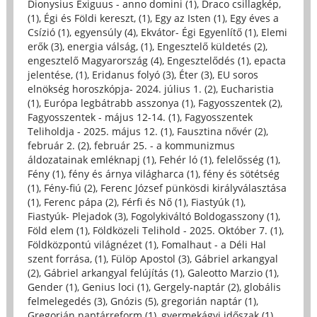
Dionysius Exiguus - anno domini (1)
,
Draco csillagkép,
(1)
,
Égi és Földi kereszt, (1)
,
Egy az Isten (1)
,
Egy éves a
Csízió (1)
,
egyensúly (4)
,
Ekvátor- Égi Egyenlítő (1)
,
Elemi
erők (3)
,
energia válság, (1)
,
Engesztelő küldetés (2)
,
engesztelő Magyarország (4)
,
Engesztelődés (1)
,
epacta
jelentése, (1)
,
Eridanus folyó (3)
,
Éter (3)
,
EU soros
elnökség horoszkópja- 2024. július 1. (2)
,
Eucharistia
(1)
,
Európa legbátrabb asszonya (1)
,
Fagyosszentek (2)
,
Fagyosszentek - május 12-14. (1)
,
Fagyosszentek
Teliholdja - 2025. május 12. (1)
,
Fausztina nővér (2)
,
február 2. (2)
,
február 25. - a kommunizmus
áldozatainak emléknapj (1)
,
Fehér ló (1)
,
felelősség (1)
,
Fény (1)
,
fény és árnya világharca (1)
,
fény és sötétség
(1)
,
Fény-fiú (2)
,
Ferenc József pünkösdi királyválasztása
(1)
,
Ferenc pápa (2)
,
Férfi és Nő (1)
,
Fiastyúk (1)
,
Fiastyúk- Plejadok (3)
,
Fogolykiváltó Boldogasszony (1)
,
Föld elem (1)
,
Földközeli Telihold - 2025. Október 7. (1)
,
Földközpontú világnézet (1)
,
Fomalhaut - a Déli Hal
szent forrása, (1)
,
Fülöp Apostol (3)
,
Gábriel arkangyal
(2)
,
Gábriel arkangyal felújítás (1)
,
Galeotto Marzio (1)
,
Gender (1)
,
Genius loci (1)
,
Gergely-naptár (2)
,
globális
felmelegedés (3)
,
Gnózis (5)
,
gregorián naptár (1)
,
Gregorián naptárreform (1)
,
gyermekágyi időszak (1)
,