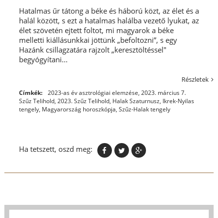
Hatalmas űr tátong a béke és háború közt, az élet és a
halál között, s ezt a hatalmas halálba vezető lyukat, az
élet szövetén ejtett foltot, mi magyarok a béke
melletti kiállásunkkai jöttünk „befoltozni”, s egy
Hazánk csillagzatára rajzolt „keresztöltéssel"
begyógyítani...
Részletek
Címkék:
2023-as év asztrológiai elemzése
,
2023. március 7.
Szűz Telihold
,
2023. Szűz Telihold
,
Halak Szaturnusz
,
Ikrek-Nyilas
tengely
,
Magyarország horoszkópja
,
Szűz-Halak tengely
Ha tetszett, oszd meg: