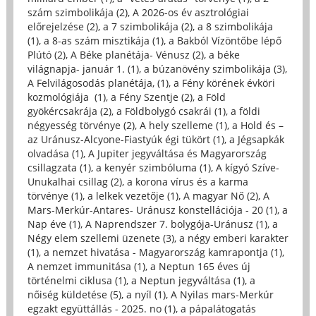
szám szimbolikája (2)
,
A 2026-os év asztrológiai
előrejelzése (2)
,
a 7 szimbolikája (2)
,
a 8 szimbolikája
(1)
,
a 8-as szám misztikája (1)
,
a Bakból Vízöntőbe lépő
Plútó (2)
,
A Béke planétája- Vénusz (2)
,
a béke
világnapja- január 1. (1)
,
a búzanövény szimbolikája (3)
,
A Felvilágosodás planétája, (1)
,
a Fény körének évköri
kozmológiája (1)
,
a Fény Szentje (2)
,
a Föld
gyökércsakrája (2)
,
a Földbolygó csakrái (1)
,
a földi
négyesség törvénye (2)
,
A hely szelleme (1)
,
a Hold és –
az Uránusz-Alcyone-Fiastyúk égi tükört (1)
,
a Jégsapkák
olvadása (1)
,
A Jupiter jegyváltása és Magyarország
csillagzata (1)
,
a kenyér szimbóluma (1)
,
A kígyó Szíve-
Unukalhai csillag (2)
,
a korona vírus és a karma
törvénye (1)
,
a lelkek vezetője (1)
,
A magyar Nő (2)
,
A
Mars-Merkúr-Antares- Uránusz konstellációja - 20 (1)
,
a
Nap éve (1)
,
A Naprendszer 7. bolygója-Uránusz (1)
,
a
Négy elem szellemi üzenete (3)
,
a négy emberi karakter
(1)
,
a nemzet hivatása - Magyarország kamrapontja (1)
,
A nemzet immunitása (1)
,
a Neptun 165 éves új
történelmi ciklusa (1)
,
a Neptun jegyváltása (1)
,
a
nőiség küldetése (5)
,
a nyíl (1)
,
A Nyilas mars-Merkúr
egzakt együttállás - 2025. no (1)
,
a pápalátogatás