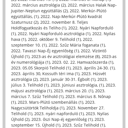
2022. március asztrológia (2)
,
2022. március Halak Nap-
Jupiter-Neptun együttállás (2)
,
2022. Merkúr-Plútó
együttállás, (1)
,
2022. Nap-Merkúr-Plútó kvadrát
Szaturnusz (2)
,
2022. november 8. Teljes
Holdfogyatkozás és Teliho (1)
,
2022. Nyári Napforduló
(1)
,
2022. Nyári Napforduló asztrológia (1)
,
2022. Nyilas
hava (1)
,
2022. október 9. Telihold (1)
,
2022.
szeptember 10. (1)
,
2022. Szűz Mária foganata (1)
,
2022. Tavaszi Nap-Éj egyenlőség (1)
,
2022. Vízöntő
Újhold (1)
,
2023-as év asztrológiai elemzése (8)
,
2023-as
év numerológiája (1)
,
2023. 02. 22. Hamvazószerda (1)
,
2023. 05.05 Skorpió Telihold (1)
,
2023. április 24-30. (1)
,
2023. április 30, Kossuth téri ima (1)
,
2023. Húsvét
asztrológia (2)
,
2023. január 30-31. Égbolt (1)
,
2023.
július 3. Telihold (1)
,
2023. Júniusi asztrológia, (1)
,
2023.
májusi asztrológia (1)
,
2023. március 20. (1)
,
2023.
március 7. Szűz Telihold (1)
,
2023. március 8. Nőnap
(1)
,
2023. Mars-Plútó szembenállás (1)
,
2023.
Nagycsütörtök Teliholdja (1)
,
2023. November 27.
Telihold (1)
,
2023. nyári napforduló (1)
,
2023. Nyilas
Újhold (2)
,
2023. őszi Nap-éj egyenlőség (1)
,
2023.
szeptember 15. Újhold (1)
,
2023. Szűz Telihold (1)
,