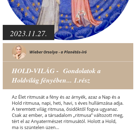
2023.11.27.
Wieber Orsolya - a Planétás-író
HOLD-VILÁG - Gondolatok a
Holdvilág fényében... 1.rész
Az Élet ritmusát a fény és az árnyék, azaz a Nap és a
Hold ritmusa, napi, heti, havi, s éves hullámzása adja.
A teremtett világ ritmusa, ősidőktől fogva ugyanaz.
Csak az ember, a társadalom „ritmusa” változott meg,
tért el az Anyatermészet ritmusától. Holott a Hold,
ma is szüntelen üzen...