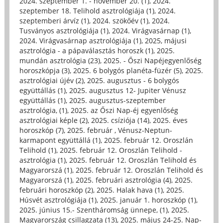
2024. szeptember 1. - november 20. (1)
,
2024.
szeptember 18. Telihold asztrológiája (1)
,
2024.
szeptemberi árvíz (1)
,
2024. szökőév (1)
,
2024.
Tusványos asztrológiája (1)
,
2024. Virágvasárnap (1)
,
2024. Virágvasárnap asztrológiája (1)
,
2025, májusi
asztrológia - a pápaválasztás horoszk (1)
,
2025.
mundán asztrológia (23)
,
2025. - Őszi Napéjegyenlőség
horoszkópja (3)
,
2025. 6 bolygós planéta-füzér (5)
,
2025.
asztrológiai újév (2)
,
2025. augusztus - 6 bolygós
együttállás (1)
,
2025. augusztus 12- Jupiter Vénusz
együttállás (1)
,
2025. augusztus-szeptember
asztrológia, (1)
,
2025. az Őszi Nap-éj egyenlőség
asztrológiai képle (2)
,
2025. csíziója (14)
,
2025. éves
horoszkóp (7)
,
2025. február , Vénusz-Neptun-
karmapont együttállá (1)
,
2025. február 12. Oroszlán
Telihold (1)
,
2025. február 12. Oroszlán Telihold -
asztrológia (1)
,
2025. február 12. Oroszlán Telihold és
Magyarorszá (1)
,
2025. február 12. Oroszlán Telihold és
Magyarorszá (1)
,
2025. februári asztrológia (4)
,
2025.
februári horoszkóp (2)
,
2025. Halak hava (1)
,
2025.
Húsvét asztrológiája (1)
,
2025. január 1. horoszkóp (1)
,
2025. június 15.- Szentháromság ünnepe, (1)
,
2025.
Magyarország csillagzata (13)
,
2025. május 24-25. Nap-