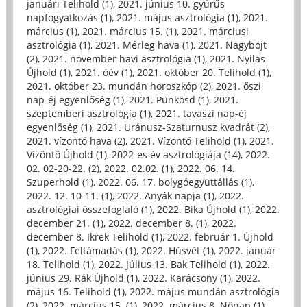
januári Telihold (1)
,
2021. június 10. gyűrűs
napfogyatkozás (1)
,
2021. május asztrológia (1)
,
2021.
március (1)
,
2021. március 15. (1)
,
2021. márciusi
asztrológia (1)
,
2021. Mérleg hava (1)
,
2021. Nagyböjt
(2)
,
2021. november havi asztrológia (1)
,
2021. Nyilas
Újhold (1)
,
2021. óév (1)
,
2021. október 20. Telihold (1)
,
2021. október 23. mundán horoszkóp (2)
,
2021. őszi
nap-éj egyenlőség (1)
,
2021. Pünkösd (1)
,
2021.
szeptemberi asztrológia (1)
,
2021. tavaszi nap-éj
egyenlőség (1)
,
2021. Uránusz-Szaturnusz kvadrát (2)
,
2021. vízöntő hava (2)
,
2021. Vízöntő Telihold (1)
,
2021.
Vízöntő Újhold (1)
,
2022-es év asztrológiája (14)
,
2022.
02. 02-20-22. (2)
,
2022. 02.02. (1)
,
2022. 06. 14.
Szuperhold (1)
,
2022. 06. 17. bolygóegyüttállás (1)
,
2022. 12. 10-11. (1)
,
2022. Anyák napja (1)
,
2022.
asztrológiai összefoglaló (1)
,
2022. Bika Újhold (1)
,
2022.
december 21. (1)
,
2022. december 8. (1)
,
2022.
december 8. Ikrek Telihold (1)
,
2022. február 1. Újhold
(1)
,
2022. Feltámadás (1)
,
2022. Húsvét (1)
,
2022. január
18. Telihold (1)
,
2022. Július 13. Bak Telihold (1)
,
2022.
június 29. Rák Újhold (1)
,
2022. Karácsony (1)
,
2022.
május 16. Telihold (1)
,
2022. május mundán asztrológia
(2)
,
2022. március 15. (1)
,
2022. március 8. Nőnap (1)
,