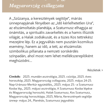
Magyarország csillagzata
A „Szűzanya, a keresztények segítője”, máriás
ünnepnapjának fényében az „Idő kérlelhetetlen Ura”,
az elszámoltatás planétája, a Szaturnusz elhagyja az
önámítás, a spirituális zavarkeltés és a hamis illúziók
világát, a Halak zodiákusát, és a tüzes Kos tettrekész
mezejére lép. Ez a jegyváltás nem pusztán kozmikus
esemény, hanem az idő, a tett, az elszámolás
szimbolikus pillanata a nemzeti sorskérdés
színpadán, ahol most nem lehet mellékszereplőként
meghúzódni...
Részletek
Címkék:
2025. mundán asztrológia
,
2025. csíziója
,
2025. éves
horoszkóp
,
2025. Magyarország csillagzata
,
2025. május 24-25.
Nap-Uránusz-Merkúr együttállás,
,
2025. május 25.- a Szaturnusz
Kosba lép,
,
2025. májusi asztrológia
,
A Szaturnusz Kosba lépése
és Magyarország horoszkó
,
Halak Szaturnusz
,
Kos Szaturnusz
,
Magyarország horoszkópja, 2025
,
Mária, Keresztények segítője
ünnep- május 24.
,
Planétás
,
Szaturnusz jegyváltás