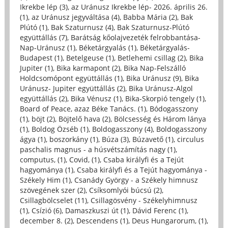
Ikrekbe lép (3)
,
az Uránusz Ikrekbe lép- 2026. április 26.
(1)
,
az Uránusz jegyváltása (4)
,
Babba Mária (2)
,
Bak
Plútó (1)
,
Bak Szaturnusz (4)
,
Bak Szaturnusz-Plútó
együttállás (7)
,
Barátság kőolajvezeték felrobbantása-
Nap-Uránusz (1)
,
Béketárgyalás (1)
,
Béketárgyalás-
Budapest (1)
,
Betelgeuse (1)
,
Betlehemi csillag (2)
,
Bika
Jupiter (1)
,
Bika karmapont (2)
,
Bika Nap-Felszálló
Holdcsomópont együttállás (1)
,
Bika Uránusz (9)
,
Bika
Uránusz- Jupiter együttállás (2)
,
Bika Uránusz-Algol
együttállás (2)
,
Bika Vénusz (1)
,
Bika-Skorpió tengely (1)
,
Board of Peace, azaz Béke Tanács. (1)
,
Bódogasszony
(1)
,
böjt (2)
,
Böjtelő hava (2)
,
Bölcsesség és Három lánya
(1)
,
Boldog Özséb (1)
,
Boldogasszony (4)
,
Boldogasszony
ágya (1)
,
boszorkány (1)
,
Búza (3)
,
Búzavető (1)
,
circulus
paschalis magnus - a húsvétszámítás nagy (1)
,
computus, (1)
,
Covid, (1)
,
Csaba királyfi és a Tejút
hagyománya (1)
,
Csaba királyfi és a Tejút hagyománya -
Székely Him (1)
,
Csanády György - a Székely himnusz
szövegének szer (2)
,
Csíksomlyói búcsú (2)
,
Csillagbölcselet (11)
,
Csillagösvény - Székelyhimnusz
(1)
,
Csízió (6)
,
Damaszkuszi út (1)
,
Dávid Ferenc (1)
,
december 8. (2)
,
Descendens (1)
,
Deus Hungarorum, (1)
,