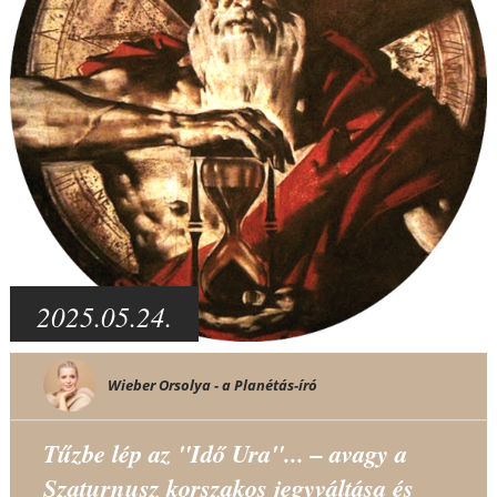
2025.05.24.
Wieber Orsolya - a Planétás-író
Tűzbe lép az "Idő Ura"... – avagy a
Szaturnusz korszakos jegyváltása és