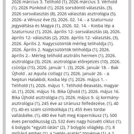
2026 március 3. Telihold (1)
,
2026 március 3. Vérhold
(1)
,
2026 Pünkösd (1)
,
2026 sorsdöntő választás, (3)
,
2026 sorsválasztás (8)
,
2026 választás asztrológia (5)
,
2026- a Vénusz éve (5)
,
2026. 02. 14. - a Szaturnusz
jegyváltása és Magya (1)
,
2026. 02. 14. - Kosba lép a
Szaturnusz (1)
,
2026. április 12- sorsválasztás (4)
,
2026.
április 12- választás (2)
,
2026. április 12- választás, (3)
,
2026. Április 2. Nagycsütörtök mérleg teliholdja (1)
,
2026. Április 2. Nagycsütörtök teliholdja (1)
,
2026.
április 2.- Mérleg telihold asztrális hermen (1)
,
2026.
asztrológia (3)
,
2026. asztrológiai előrejelzés (10)
,
2026.
csíziója (15)
,
2026. január 1. (3)
,
2026. január 18. - Bak
Újhold , az Aquila csillagz (1)
,
2026. január 26. - a
Neptun Halakból, Kosba lép (1)
,
2026. május 1. -
Telihold (1)
,
2026. május 1. Telihold-Beavatás, magyar
út, (1)
,
2026. május 16. Bika Újhold (1)
,
2026. május 16.
Bika Újhold asztrológia (1)
,
2026. május 9. új kormány-
asztrológia (1)
,
245 éve az Uránusz felfedezése, (1)
,
40
(1)
,
40-es szám szimbolikája (1)
,
455 éves tordai
vallásbéke, (1)
,
480 éve halt meg Kopernikusz (1)
,
500
éves periodikusság (2)
,
532 éves nagy húsvéti ciklus (1)
,
6 bolygós "együtt-látás" (2)
,
7 bolygós világkép, (1)
,
8
milliárd ember (1)
,
a "vetés-aratás" törvénye (1)
,
a 2