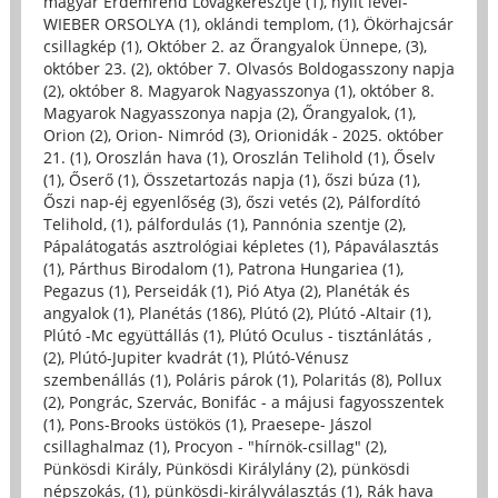
magyar Érdemrend Lovagkeresztje (1)
,
nyílt levél-
WIEBER ORSOLYA (1)
,
oklándi templom, (1)
,
Ökörhajcsár
csillagkép (1)
,
Október 2. az Őrangyalok Ünnepe, (3)
,
október 23. (2)
,
október 7. Olvasós Boldogasszony napja
(2)
,
október 8. Magyarok Nagyasszonya (1)
,
október 8.
Magyarok Nagyasszonya napja (2)
,
Őrangyalok, (1)
,
Orion (2)
,
Orion- Nimród (3)
,
Orionidák - 2025. október
21. (1)
,
Oroszlán hava (1)
,
Oroszlán Telihold (1)
,
Őselv
(1)
,
Őserő (1)
,
Összetartozás napja (1)
,
őszi búza (1)
,
Őszi nap-éj egyenlőség (3)
,
őszi vetés (2)
,
Pálfordító
Telihold, (1)
,
pálfordulás (1)
,
Pannónia szentje (2)
,
Pápalátogatás asztrológiai képletes (1)
,
Pápaválasztás
(1)
,
Párthus Birodalom (1)
,
Patrona Hungariea (1)
,
Pegazus (1)
,
Perseidák (1)
,
Pió Atya (2)
,
Planéták és
angyalok (1)
,
Planétás (186)
,
Plútó (2)
,
Plútó -Altair (1)
,
Plútó -Mc együttállás (1)
,
Plútó Oculus - tisztánlátás ,
(2)
,
Plútó-Jupiter kvadrát (1)
,
Plútó-Vénusz
szembenállás (1)
,
Poláris párok (1)
,
Polaritás (8)
,
Pollux
(2)
,
Pongrác, Szervác, Bonifác - a májusi fagyosszentek
(1)
,
Pons-Brooks üstökös (1)
,
Praesepe- Jászol
csillaghalmaz (1)
,
Procyon - "hírnök-csillag" (2)
,
Pünkösdi Király, Pünkösdi Királylány (2)
,
pünkösdi
népszokás, (1)
,
pünkösdi-királyválasztás (1)
,
Rák hava