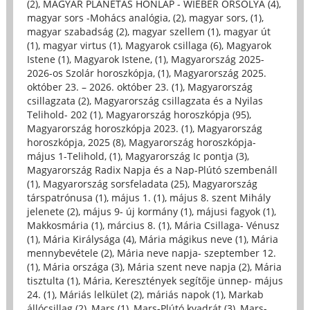
(2)
,
MAGYAR PLANÉTÁS HONLAP - WIEBER ORSOLYA (4)
,
magyar sors -Mohács analógia, (2)
,
magyar sors, (1)
,
magyar szabadság (2)
,
magyar szellem (1)
,
magyar út
(1)
,
magyar virtus (1)
,
Magyarok csillaga (6)
,
Magyarok
Istene (1)
,
Magyarok Istene, (1)
,
Magyarország 2025-
2026-os Szolár horoszkópja, (1)
,
Magyarország 2025.
október 23. – 2026. október 23. (1)
,
Magyarország
csillagzata (2)
,
Magyarország csillagzata és a Nyilas
Telihold- 202 (1)
,
Magyarország horoszkópja (95)
,
Magyarország horoszkópja 2023. (1)
,
Magyarország
horoszkópja, 2025 (8)
,
Magyarország horoszkópja-
május 1-Telihold, (1)
,
Magyarország Ic pontja (3)
,
Magyarország Radix Napja és a Nap-Plútó szembenáll
(1)
,
Magyarország sorsfeladata (25)
,
Magyarország
társpatrónusa (1)
,
május 1. (1)
,
május 8. szent Mihály
jelenete (2)
,
május 9- új kormány (1)
,
májusi fagyok (1)
,
Makkosmária (1)
,
március 8. (1)
,
Mária Csillaga- Vénusz
(1)
,
Mária Királysága (4)
,
Mária mágikus neve (1)
,
Mária
mennybevétele (2)
,
Mária neve napja- szeptember 12.
(1)
,
Mária országa (3)
,
Mária szent neve napja (2)
,
Mária
tisztulta (1)
,
Mária, Keresztények segítője ünnep- május
24. (1)
,
Máriás lelkület (2)
,
máriás napok (1)
,
Markab
állócsillag (2)
,
Mars (1)
,
Mars-Plútó kvadrát (3)
,
Mars-