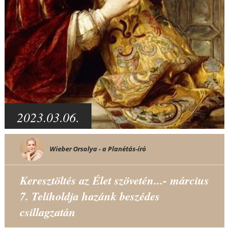
2023.03.06.
Wieber Orsolya - a Planétás-író
Keresztöltés az Élet szövetén...- március
7. Teliholdja hazánk beszédes
csillagzatán