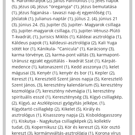
6. Háromkirályok (2)
,
Janus Pannonius (1)
,
jeles napok
(5)
,
Jézus (4)
,
Jézus "öreganyja" (1)
,
Jézus bemutatása
(1)
,
Jézus foganása - tavaszi nap-éj egyenlőség (1)
,
Jóslatok (1)
,
Julianus-naptár (1)
,
július 2. (4)
,
június 21
(3)
,
Június 24. (5)
,
Jupiter (5)
,
Jupiter- Magyarok csillaga
(5)
,
Jupiter-magyarok csillaga, (1)
,
Jupiter-Vénusz-Plútó
T-kvadrát, (1)
,
Jurisics Miklós (1)
,
Káldeai asztrológia (1)
,
Káldeus papok (1)
,
káldeusi-asztrológia (2)
,
Kali Yuga
sötét kor (1)
,
Kánikula- "Canicula" (1)
,
Karácsony (3)
,
karma törvénye, (2)
,
karma-pont váltás (3)
,
karmapont-
Uránusz egzakt együttálás - kvadrát Szat (1)
,
Kárpát-
medence (1)
,
katonaszent (1)
,
Kedd asszonya (1)
,
kelet
mágusai (3)
,
Kenyér (1)
,
kenyér és bor (1)
,
Kepler (2)
,
Kereszt (1)
,
Keresztelő Szent János napja (5)
,
Keresztelő
Szent János, (3)
,
keresztény kalendárium (5)
,
keresztény
kozmológia (7)
,
keresztény névmágia (1)
,
keresztény
spirituális esszé (1)
,
Kereszténység (3)
,
Kígyó csillagkép,
(2)
,
Kígyó, az Aszklépioszi gyógyítás jelképe, (1)
,
Kígyótartó csillagkép (2)
,
Kikelet (5)
,
Király és
asztrológus (1)
,
Kisasszony napja (2)
,
Kisboldogasszony
(1)
,
Kiskutya - Nagykutya csillagképek (2)
,
kollektív
tudat, (3)
,
Kopernikusz (2)
,
Kör és kereszt (2)
,
Kör osztó
kereszt (3)
,
kormányváltás-asztrológia (1)
,
Korona vírus