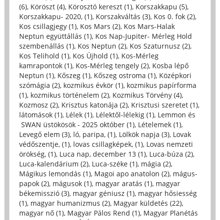
(6)
,
Köröszt (4)
,
Körosztó kereszt (1)
,
Korszakkapu (5)
,
Korszakkapu- 2020, (1)
,
Korszakváltás (3)
,
Kos 0. fok (2)
,
Kos csillagjegy (1)
,
Kos Mars (2)
,
Kos Mars-Halak
Neptun együttállás (1)
,
Kos Nap-Jupiter- Mérleg Hold
szembenállás (1)
,
Kos Neptun (2)
,
Kos Szaturnusz (2)
,
Kos Telihold (1)
,
Kos Újhold (1)
,
Kos-Mérleg
kamrapontok (1)
,
Kos-Mérleg tengely (2)
,
Kosba lépő
Neptun (1)
,
Kőszeg (1)
,
Kőszeg ostroma (1)
,
Középkori
szómágia (2)
,
kozmikus évkör (1)
,
kozmikus papírforma
(1)
,
kozmikus történelem (2)
,
Kozmikus Törvény (4)
,
Kozmosz (2)
,
Krisztus katonája (2)
,
Krisztusi szeretet (1)
,
látomások (1)
,
Lélek (1)
,
Lélektől-lélekig (1)
,
Lemmon és
SWAN üstökösök - 2025 október (1)
,
Lételemek (1)
,
Levegő elem (3)
,
ló, paripa, (1)
,
Lölkök napja (3)
,
Lovak
védőszentje, (1)
,
lovas csillagképek, (1)
,
Lovas nemzeti
örökség, (1)
,
Luca nap, december 13 (1)
,
Luca-búza (2)
,
Luca-kalendárium (2)
,
Luca-széke (1)
,
mágia (2)
,
Mágikus lemondás (1)
,
Magoi apo anatolon (2)
,
mágus-
papok (2)
,
mágusok (1)
,
magyar aratás (1)
,
magyar
békemisszió (3)
,
magyar géniusz (1)
,
magyar hősiesség
(1)
,
magyar humanizmus (2)
,
Magyar küldetés (22)
,
magyar nő (1)
,
Magyar Pálos Rend (1)
,
Magyar Planétás