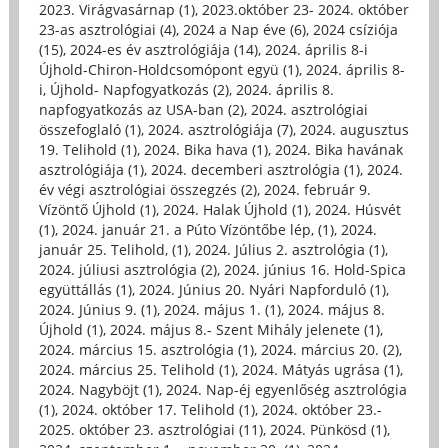
2023. Virágvasárnap (1)
,
2023.október 23- 2024. október
23-as asztrológiai (4)
,
2024 a Nap éve (6)
,
2024 csíziója
(15)
,
2024-es év asztrológiája (14)
,
2024. április 8-i
Újhold-Chiron-Holdcsomópont együ (1)
,
2024. április 8-
i, Újhold- Napfogyatkozás (2)
,
2024. április 8.
napfogyatkozás az USA-ban (2)
,
2024. asztrológiai
összefoglaló (1)
,
2024. asztrológiája (7)
,
2024. augusztus
19. Telihold (1)
,
2024. Bika hava (1)
,
2024. Bika havának
asztrológiája (1)
,
2024. decemberi asztrológia (1)
,
2024.
év végi asztrológiai összegzés (2)
,
2024. február 9.
Vízöntő Újhold (1)
,
2024. Halak Újhold (1)
,
2024. Húsvét
(1)
,
2024. január 21. a Púto Vízöntőbe lép, (1)
,
2024.
január 25. Telihold, (1)
,
2024. Július 2. asztrológia (1)
,
2024. júliusi asztrológia (2)
,
2024. június 16. Hold-Spica
együttállás (1)
,
2024. Június 20. Nyári Napforduló (1)
,
2024. Június 9. (1)
,
2024. május 1. (1)
,
2024. május 8.
Újhold (1)
,
2024. május 8.- Szent Mihály jelenete (1)
,
2024. március 15. asztrológia (1)
,
2024. március 20. (2)
,
2024. március 25. Telihold (1)
,
2024. Mátyás ugrása (1)
,
2024. Nagyböjt (1)
,
2024. Nap-éj egyenlőség asztrológia
(1)
,
2024. október 17. Telihold (1)
,
2024. október 23.-
2025. október 23. asztrológiai (11)
,
2024. Pünkösd (1)
,