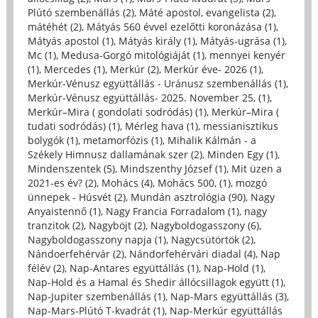
Plútó szembenállás (2)
,
Máté apostol, evangelista (2)
,
mátéhét (2)
,
Mátyás 560 évvel ezelőtti koronázása (1)
,
Mátyás apostol (1)
,
Mátyás király (1)
,
Mátyás-ugrása (1)
,
Mc (1)
,
Medusa-Gorgó mitológiáját (1)
,
mennyei kenyér
(1)
,
Mercedes (1)
,
Merkúr (2)
,
Merkúr éve- 2026 (1)
,
Merkúr-Vénusz együttállás - Uránusz szembenállás (1)
,
Merkúr-Vénusz együttállás- 2025. November 25, (1)
,
Merkúr–Mira ( gondolati sodródás) (1)
,
Merkúr–Mira (
tudati sodródás) (1)
,
Mérleg hava (1)
,
messianisztikus
bolygók (1)
,
metamorfózis (1)
,
Mihalik Kálmán - a
Székely Himnusz dallamának szer (2)
,
Minden Egy (1)
,
Mindenszentek (5)
,
Mindszenthy József (1)
,
Mit üzen a
2021-es év? (2)
,
Mohács (4)
,
Mohács 500, (1)
,
mozgó
ünnepek - Húsvét (2)
,
Mundán asztrológia (90)
,
Nagy
Anyaistennő (1)
,
Nagy Francia Forradalom (1)
,
nagy
tranzitok (2)
,
Nagyböjt (2)
,
Nagyboldogasszony (6)
,
Nagyboldogasszony napja (1)
,
Nagycsütörtök (2)
,
Nándoerfehérvár (2)
,
Nándorfehérvári diadal (4)
,
Nap
félév (2)
,
Nap-Antares együttállás (1)
,
Nap-Hold (1)
,
Nap-Hold és a Hamal és Shedir állócsillagok együtt (1)
,
Nap-Jupiter szembenállás (1)
,
Nap-Mars együttállás (3)
,
Nap-Mars-Plútó T-kvadrát (1)
,
Nap-Merkúr együttállás