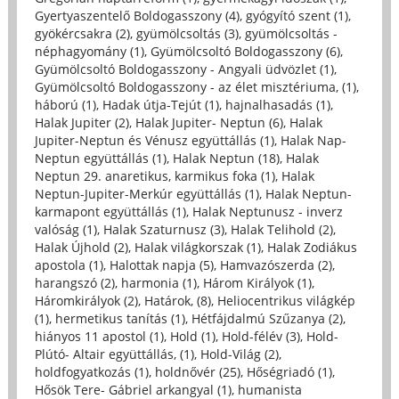
Gyertyaszentelő Boldogasszony (4)
,
gyógyító szent (1)
,
gyökércsakra (2)
,
gyümölcsoltás (3)
,
gyümölcsoltás -
néphagyomány (1)
,
Gyümölcsoltó Boldogasszony (6)
,
Gyümölcsoltó Boldogasszony - Angyali üdvözlet (1)
,
Gyümölcsoltó Boldogasszony - az élet misztériuma, (1)
,
háború (1)
,
Hadak útja-Tejút (1)
,
hajnalhasadás (1)
,
Halak Jupiter (2)
,
Halak Jupiter- Neptun (6)
,
Halak
Jupiter-Neptun és Vénusz együttállás (1)
,
Halak Nap-
Neptun együttállás (1)
,
Halak Neptun (18)
,
Halak
Neptun 29. anaretikus, karmikus foka (1)
,
Halak
Neptun-Jupiter-Merkúr együttállás (1)
,
Halak Neptun-
karmapont együttállás (1)
,
Halak Neptunusz - inverz
valóság (1)
,
Halak Szaturnusz (3)
,
Halak Telihold (2)
,
Halak Újhold (2)
,
Halak világkorszak (1)
,
Halak Zodiákus
apostola (1)
,
Halottak napja (5)
,
Hamvazószerda (2)
,
harangszó (2)
,
harmonia (1)
,
Három Királyok (1)
,
Háromkirályok (2)
,
Határok, (8)
,
Heliocentrikus világkép
(1)
,
hermetikus tanítás (1)
,
Hétfájdalmú Szűzanya (2)
,
hiányos 11 apostol (1)
,
Hold (1)
,
Hold-félév (3)
,
Hold-
Plútó- Altair együttállás, (1)
,
Hold-Világ (2)
,
holdfogyatkozás (1)
,
holdnővér (25)
,
Hőségriadó (1)
,
Hősök Tere- Gábriel arkangyal (1)
,
humanista