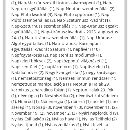
(1)
,
Nap-Merkúr szextil Uránusz-karmapont (1)
,
Nap-
Neptun együttállás (1)
,
Nap-Neptun szembenállás (2)
,
Nap-Plútó kvadrát (3)
,
Nap-Plútó oppozíció (1)
,
Nap-
Plútó szembenállás (2)
,
Nap-Szaturnusz kvadrát (1)
,
Nap-Szaturnusz szembenállás (1)
,
Nap-Uránusz egzakt
együttállás, (1)
,
Nap-Uránusz kvadrát - 2025. augusztus
24. (1)
,
Nap-Uránusz szembenállás (1)
,
Nap-Uránusz-
Algol együttállás, (1)
,
Nap-Uránusz-Karmapont
együttállás, kvadrát Szaturn (1)
,
napfivér (110)
,
Napfogyatkozás (2)
,
napisteni szimbólumok (1)
,
Napkeleti bölcsek (2)
,
Napközpontú világnézet (1)
,
Napszentület (1)
,
naptárreform (1)
,
Naptisztelet (1)
,
Natália nővér (2)
,
Négy Evangélista (1)
,
négy kardvágás
(1)
,
nemzetbiztonság (1)
,
Nemzeti immun-rendszer (1)
,
nemzettudat manipulációja (1)
,
Neptun a Halak 29,
karmikus , anaretikus fokán (1)
,
Neptun Halak 29. fok
(1)
,
névmágia (1)
,
Névmisztika (2)
,
névmisztikai védelem
(1)
,
Nimród (1)
,
Női energia (1)
,
női erő (1)
,
női lét (1)
,
női
szerep (1)
,
Nőnap (3)
,
november 1 (3)
,
november 11. (2)
,
November 19. (2)
,
november 2. (3)
,
Nyári napforduló (9)
,
Nyilas Csillagkép (2)
,
Nyilas hava (1)
,
Nyilas Telihold (2)
,
Nyilas Újhold (1)
,
Nyilas zodiákus (1)
,
Nyílt levél - a