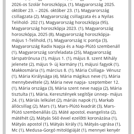
2026-os Szolár horoszkópja, (1)
,
Magyarország 2025.
október 23. – 2026. október 23. (1)
,
Magyarország
csillagzata (2)
,
Magyarország csillagzata és a Nyilas
Telihold- 202 (1)
,
Magyarország horoszkópja (95)
,
Magyarország horoszkópja 2023. (1)
,
Magyarország
horoszkópja, 2025 (8)
,
Magyarország horoszkópja-
május 1-Telihold, (1)
,
Magyarország Ic pontja (3)
,
Magyarország Radix Napja és a Nap-Plútó szembenáll
(1)
,
Magyarország sorsfeladata (25)
,
Magyarország
társpatrónusa (1)
,
május 1. (1)
,
május 8. szent Mihály
jelenete (2)
,
május 9- új kormány (1)
,
májusi fagyok (1)
,
Makkosmária (1)
,
március 8. (1)
,
Mária Csillaga- Vénusz
(1)
,
Mária Királysága (4)
,
Mária mágikus neve (1)
,
Mária
mennybevétele (2)
,
Mária neve napja- szeptember 12.
(1)
,
Mária országa (3)
,
Mária szent neve napja (2)
,
Mária
tisztulta (1)
,
Mária, Keresztények segítője ünnep- május
24. (1)
,
Máriás lelkület (2)
,
máriás napok (1)
,
Markab
állócsillag (2)
,
Mars (1)
,
Mars-Plútó kvadrát (3)
,
Mars-
Plútó szembenállás (2)
,
Máté apostol, evangelista (2)
,
mátéhét (2)
,
Mátyás 560 évvel ezelőtti koronázása (1)
,
Mátyás apostol (1)
,
Mátyás király (1)
,
Mátyás-ugrása (1)
,
Mc (1)
,
Medusa-Gorgó mitológiáját (1)
,
mennyei kenyér