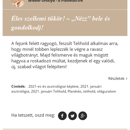
Wieber Orsolya - a Planétás-író
Éles szellemi tükör! – „Nézz” bele és
gondolkodj!
A fejünk felett ragyogó, feszült Telihold alkalmas arra,
hogy minél többen leplezzék le végre a ravasz
világbotrányt. Majd felismerve és maguk mögött
hagyva a roskadozó múltat, kezdjenek el egy valódi,
új, szabad világot felépíteni!
Részletek
Címkék:
2021-es év asztrológiai képlete
,
2021. januári
asztrológia
,
2021. januári Telihold
,
Planétás
,
telihold
,
világuralom
Ha tetszett, oszd meg: