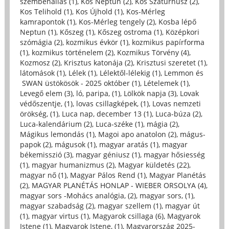
szembenállás (1)
,
Kos Neptun (2)
,
Kos Szaturnusz (2)
,
Kos Telihold (1)
,
Kos Újhold (1)
,
Kos-Mérleg
kamrapontok (1)
,
Kos-Mérleg tengely (2)
,
Kosba lépő
Neptun (1)
,
Kőszeg (1)
,
Kőszeg ostroma (1)
,
Középkori
szómágia (2)
,
kozmikus évkör (1)
,
kozmikus papírforma
(1)
,
kozmikus történelem (2)
,
Kozmikus Törvény (4)
,
Kozmosz (2)
,
Krisztus katonája (2)
,
Krisztusi szeretet (1)
,
látomások (1)
,
Lélek (1)
,
Lélektől-lélekig (1)
,
Lemmon és
SWAN üstökösök - 2025 október (1)
,
Lételemek (1)
,
Levegő elem (3)
,
ló, paripa, (1)
,
Lölkök napja (3)
,
Lovak
védőszentje, (1)
,
lovas csillagképek, (1)
,
Lovas nemzeti
örökség, (1)
,
Luca nap, december 13 (1)
,
Luca-búza (2)
,
Luca-kalendárium (2)
,
Luca-széke (1)
,
mágia (2)
,
Mágikus lemondás (1)
,
Magoi apo anatolon (2)
,
mágus-
papok (2)
,
mágusok (1)
,
magyar aratás (1)
,
magyar
békemisszió (3)
,
magyar géniusz (1)
,
magyar hősiesség
(1)
,
magyar humanizmus (2)
,
Magyar küldetés (22)
,
magyar nő (1)
,
Magyar Pálos Rend (1)
,
Magyar Planétás
(2)
,
MAGYAR PLANÉTÁS HONLAP - WIEBER ORSOLYA (4)
,
magyar sors -Mohács analógia, (2)
,
magyar sors, (1)
,
magyar szabadság (2)
,
magyar szellem (1)
,
magyar út
(1)
,
magyar virtus (1)
,
Magyarok csillaga (6)
,
Magyarok
Istene (1)
,
Magyarok Istene, (1)
,
Magyarország 2025-