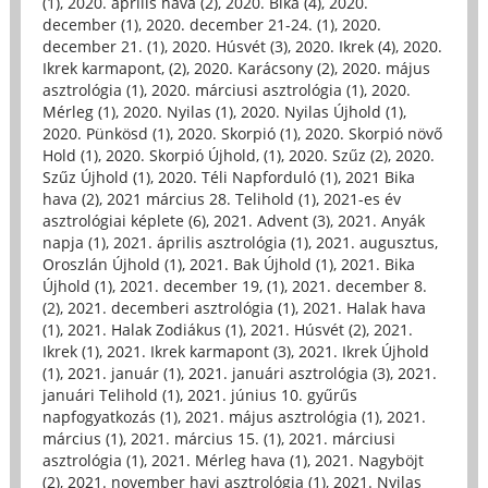
(1)
,
2020. április hava (2)
,
2020. Bika (4)
,
2020.
december (1)
,
2020. december 21-24. (1)
,
2020.
december 21. (1)
,
2020. Húsvét (3)
,
2020. Ikrek (4)
,
2020.
Ikrek karmapont, (2)
,
2020. Karácsony (2)
,
2020. május
asztrológia (1)
,
2020. márciusi asztrológia (1)
,
2020.
Mérleg (1)
,
2020. Nyilas (1)
,
2020. Nyilas Újhold (1)
,
2020. Pünkösd (1)
,
2020. Skorpió (1)
,
2020. Skorpió növő
Hold (1)
,
2020. Skorpió Újhold, (1)
,
2020. Szűz (2)
,
2020.
Szűz Újhold (1)
,
2020. Téli Napforduló (1)
,
2021 Bika
hava (2)
,
2021 március 28. Telihold (1)
,
2021-es év
asztrológiai képlete (6)
,
2021. Advent (3)
,
2021. Anyák
napja (1)
,
2021. április asztrológia (1)
,
2021. augusztus,
Oroszlán Újhold (1)
,
2021. Bak Újhold (1)
,
2021. Bika
Újhold (1)
,
2021. december 19, (1)
,
2021. december 8.
(2)
,
2021. decemberi asztrológia (1)
,
2021. Halak hava
(1)
,
2021. Halak Zodiákus (1)
,
2021. Húsvét (2)
,
2021.
Ikrek (1)
,
2021. Ikrek karmapont (3)
,
2021. Ikrek Újhold
(1)
,
2021. január (1)
,
2021. januári asztrológia (3)
,
2021.
januári Telihold (1)
,
2021. június 10. gyűrűs
napfogyatkozás (1)
,
2021. május asztrológia (1)
,
2021.
március (1)
,
2021. március 15. (1)
,
2021. márciusi
asztrológia (1)
,
2021. Mérleg hava (1)
,
2021. Nagyböjt
(2)
,
2021. november havi asztrológia (1)
,
2021. Nyilas