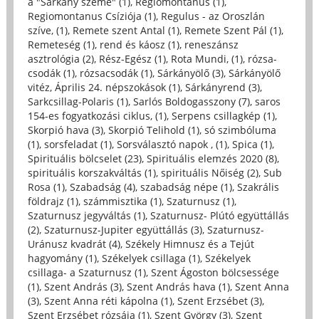
a "Sárkány szeme" (1)
,
Regiomontanus (1)
,
Regiomontanus Csíziója (1)
,
Regulus - az Oroszlán
szíve, (1)
,
Remete szent Antal (1)
,
Remete Szent Pál (1)
,
Remeteség (1)
,
rend és káosz (1)
,
reneszánsz
asztrológia (2)
,
Rész-Egész (1)
,
Rota Mundi, (1)
,
rózsa-
csodák (1)
,
rózsacsodák (1)
,
Sárkányölő (3)
,
Sárkányölő
vitéz, Április 24. népszokások (1)
,
Sárkányrend (3)
,
Sarkcsillag-Polaris (1)
,
Sarlós Boldogasszony (7)
,
saros
154-es fogyatkozási ciklus, (1)
,
Serpens csillagkép (1)
,
Skorpió hava (3)
,
Skorpió Telihold (1)
,
só szimbóluma
(1)
,
sorsfeladat (1)
,
Sorsválasztó napok , (1)
,
Spica (1)
,
Spirituális bölcselet (23)
,
Spirituális elemzés 2020 (8)
,
spirituális korszakváltás (1)
,
spirituális Nőiség (2)
,
Sub
Rosa (1)
,
Szabadság (4)
,
szabadság népe (1)
,
Szakrális
földrajz (1)
,
számmisztika (1)
,
Szaturnusz (1)
,
Szaturnusz jegyváltás (1)
,
Szaturnusz- Plútó együttállás
(2)
,
Szaturnusz-Jupiter együttállás (3)
,
Szaturnusz-
Uránusz kvadrát (4)
,
Székely Himnusz és a Tejút
hagyomány (1)
,
Székelyek csillaga (1)
,
Székelyek
csillaga- a Szaturnusz (1)
,
Szent Ágoston bölcsessége
(1)
,
Szent András (3)
,
Szent András hava (1)
,
Szent Anna
(3)
,
Szent Anna réti kápolna (1)
,
Szent Erzsébet (3)
,
Szent Erzsébet rózsája (1)
,
Szent György (3)
,
Szent