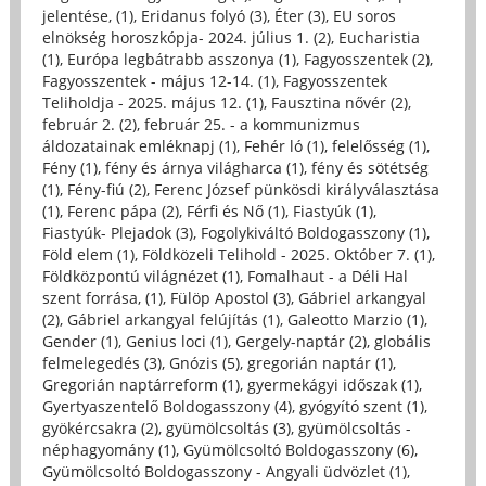
jelentése, (1)
,
Eridanus folyó (3)
,
Éter (3)
,
EU soros
elnökség horoszkópja- 2024. július 1. (2)
,
Eucharistia
(1)
,
Európa legbátrabb asszonya (1)
,
Fagyosszentek (2)
,
Fagyosszentek - május 12-14. (1)
,
Fagyosszentek
Teliholdja - 2025. május 12. (1)
,
Fausztina nővér (2)
,
február 2. (2)
,
február 25. - a kommunizmus
áldozatainak emléknapj (1)
,
Fehér ló (1)
,
felelősség (1)
,
Fény (1)
,
fény és árnya világharca (1)
,
fény és sötétség
(1)
,
Fény-fiú (2)
,
Ferenc József pünkösdi királyválasztása
(1)
,
Ferenc pápa (2)
,
Férfi és Nő (1)
,
Fiastyúk (1)
,
Fiastyúk- Plejadok (3)
,
Fogolykiváltó Boldogasszony (1)
,
Föld elem (1)
,
Földközeli Telihold - 2025. Október 7. (1)
,
Földközpontú világnézet (1)
,
Fomalhaut - a Déli Hal
szent forrása, (1)
,
Fülöp Apostol (3)
,
Gábriel arkangyal
(2)
,
Gábriel arkangyal felújítás (1)
,
Galeotto Marzio (1)
,
Gender (1)
,
Genius loci (1)
,
Gergely-naptár (2)
,
globális
felmelegedés (3)
,
Gnózis (5)
,
gregorián naptár (1)
,
Gregorián naptárreform (1)
,
gyermekágyi időszak (1)
,
Gyertyaszentelő Boldogasszony (4)
,
gyógyító szent (1)
,
gyökércsakra (2)
,
gyümölcsoltás (3)
,
gyümölcsoltás -
néphagyomány (1)
,
Gyümölcsoltó Boldogasszony (6)
,
Gyümölcsoltó Boldogasszony - Angyali üdvözlet (1)
,