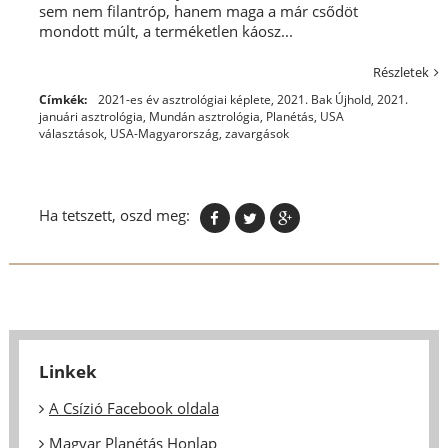
sem nem filantróp, hanem maga a már csődöt
mondott múlt, a terméketlen káosz...
Részletek
Címkék:
2021-es év asztrológiai képlete
,
2021. Bak Újhold
,
2021.
januári asztrológia
,
Mundán asztrológia
,
Planétás
,
USA
választások
,
USA-Magyarország
,
zavargások
Ha tetszett, oszd meg:
Linkek
A Csízió Facebook oldala
Magyar Planétás Honlap