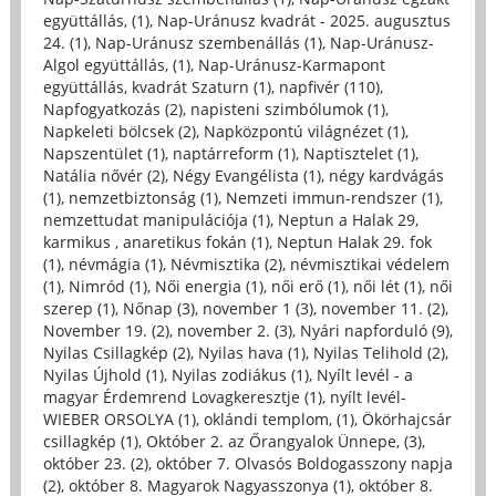
együttállás, (1)
,
Nap-Uránusz kvadrát - 2025. augusztus
24. (1)
,
Nap-Uránusz szembenállás (1)
,
Nap-Uránusz-
Algol együttállás, (1)
,
Nap-Uránusz-Karmapont
együttállás, kvadrát Szaturn (1)
,
napfivér (110)
,
Napfogyatkozás (2)
,
napisteni szimbólumok (1)
,
Napkeleti bölcsek (2)
,
Napközpontú világnézet (1)
,
Napszentület (1)
,
naptárreform (1)
,
Naptisztelet (1)
,
Natália nővér (2)
,
Négy Evangélista (1)
,
négy kardvágás
(1)
,
nemzetbiztonság (1)
,
Nemzeti immun-rendszer (1)
,
nemzettudat manipulációja (1)
,
Neptun a Halak 29,
karmikus , anaretikus fokán (1)
,
Neptun Halak 29. fok
(1)
,
névmágia (1)
,
Névmisztika (2)
,
névmisztikai védelem
(1)
,
Nimród (1)
,
Női energia (1)
,
női erő (1)
,
női lét (1)
,
női
szerep (1)
,
Nőnap (3)
,
november 1 (3)
,
november 11. (2)
,
November 19. (2)
,
november 2. (3)
,
Nyári napforduló (9)
,
Nyilas Csillagkép (2)
,
Nyilas hava (1)
,
Nyilas Telihold (2)
,
Nyilas Újhold (1)
,
Nyilas zodiákus (1)
,
Nyílt levél - a
magyar Érdemrend Lovagkeresztje (1)
,
nyílt levél-
WIEBER ORSOLYA (1)
,
oklándi templom, (1)
,
Ökörhajcsár
csillagkép (1)
,
Október 2. az Őrangyalok Ünnepe, (3)
,
október 23. (2)
,
október 7. Olvasós Boldogasszony napja
(2)
,
október 8. Magyarok Nagyasszonya (1)
,
október 8.