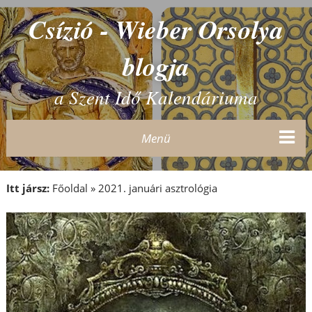
Csízió - Wieber Orsolya
blogja
a Szent Idő Kalendáriuma
Menü
Itt jársz:
Főoldal
»
2021. januári asztrológia