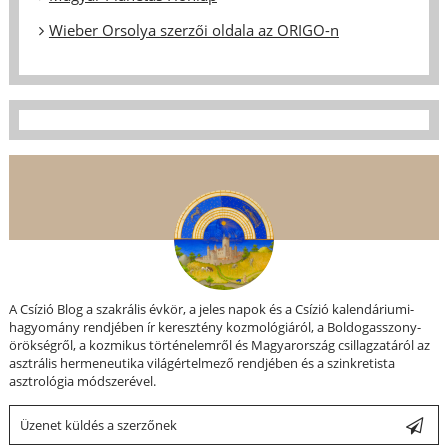
Wieber Orsolya szerzői oldala az ORIGO-n
A Csízió Blog a szakrális évkör, a jeles napok és a Csízió kalendáriumi-
hagyomány rendjében ír keresztény kozmológiáról, a Boldogasszony-
örökségről, a kozmikus történelemről és Magyarország csillagzatáról az
asztrális hermeneutika világértelmező rendjében és a szinkretista
asztrológia módszerével.
Üzenet küldés a szerzőnek