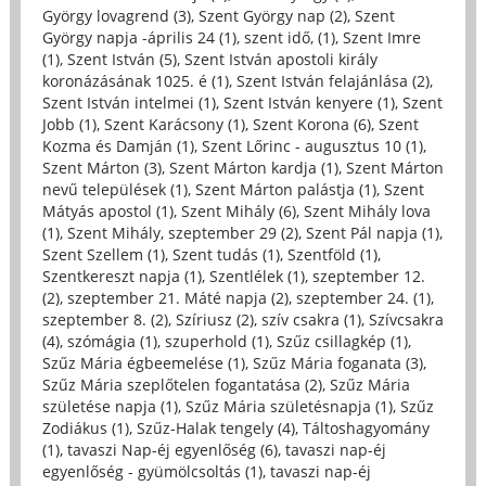
György lovagrend (3)
,
Szent György nap (2)
,
Szent
György napja -április 24 (1)
,
szent idő, (1)
,
Szent Imre
(1)
,
Szent István (5)
,
Szent István apostoli király
koronázásának 1025. é (1)
,
Szent István felajánlása (2)
,
Szent István intelmei (1)
,
Szent István kenyere (1)
,
Szent
Jobb (1)
,
Szent Karácsony (1)
,
Szent Korona (6)
,
Szent
Kozma és Damján (1)
,
Szent Lőrinc - augusztus 10 (1)
,
Szent Márton (3)
,
Szent Márton kardja (1)
,
Szent Márton
nevű települések (1)
,
Szent Márton palástja (1)
,
Szent
Mátyás apostol (1)
,
Szent Mihály (6)
,
Szent Mihály lova
(1)
,
Szent Mihály, szeptember 29 (2)
,
Szent Pál napja (1)
,
Szent Szellem (1)
,
Szent tudás (1)
,
Szentföld (1)
,
Szentkereszt napja (1)
,
Szentlélek (1)
,
szeptember 12.
(2)
,
szeptember 21. Máté napja (2)
,
szeptember 24. (1)
,
szeptember 8. (2)
,
Szíriusz (2)
,
szív csakra (1)
,
Szívcsakra
(4)
,
szómágia (1)
,
szuperhold (1)
,
Szűz csillagkép (1)
,
Szűz Mária égbeemelése (1)
,
Szűz Mária foganata (3)
,
Szűz Mária szeplőtelen fogantatása (2)
,
Szűz Mária
születése napja (1)
,
Szűz Mária születésnapja (1)
,
Szűz
Zodiákus (1)
,
Szűz-Halak tengely (4)
,
Táltoshagyomány
(1)
,
tavaszi Nap-éj egyenlőség (6)
,
tavaszi nap-éj
egyenlőség - gyümölcsoltás (1)
,
tavaszi nap-éj