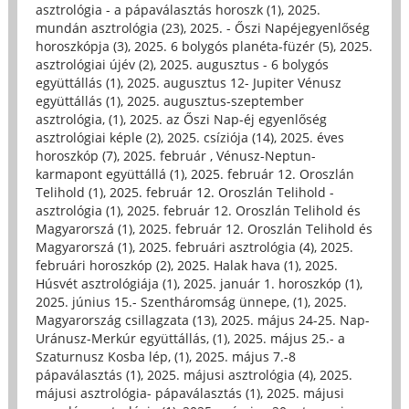
asztrológia - a pápaválasztás horoszk (1)
,
2025.
mundán asztrológia (23)
,
2025. - Őszi Napéjegyenlőség
horoszkópja (3)
,
2025. 6 bolygós planéta-füzér (5)
,
2025.
asztrológiai újév (2)
,
2025. augusztus - 6 bolygós
együttállás (1)
,
2025. augusztus 12- Jupiter Vénusz
együttállás (1)
,
2025. augusztus-szeptember
asztrológia, (1)
,
2025. az Őszi Nap-éj egyenlőség
asztrológiai képle (2)
,
2025. csíziója (14)
,
2025. éves
horoszkóp (7)
,
2025. február , Vénusz-Neptun-
karmapont együttállá (1)
,
2025. február 12. Oroszlán
Telihold (1)
,
2025. február 12. Oroszlán Telihold -
asztrológia (1)
,
2025. február 12. Oroszlán Telihold és
Magyarorszá (1)
,
2025. február 12. Oroszlán Telihold és
Magyarorszá (1)
,
2025. februári asztrológia (4)
,
2025.
februári horoszkóp (2)
,
2025. Halak hava (1)
,
2025.
Húsvét asztrológiája (1)
,
2025. január 1. horoszkóp (1)
,
2025. június 15.- Szentháromság ünnepe, (1)
,
2025.
Magyarország csillagzata (13)
,
2025. május 24-25. Nap-
Uránusz-Merkúr együttállás, (1)
,
2025. május 25.- a
Szaturnusz Kosba lép, (1)
,
2025. május 7.-8
pápaválasztás (1)
,
2025. májusi asztrológia (4)
,
2025.
májusi asztrológia- pápaválasztás (1)
,
2025. májusi