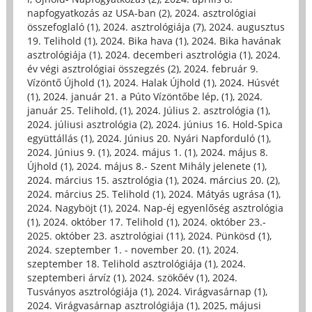
napfogyatkozás az USA-ban (2)
,
2024. asztrológiai
összefoglaló (1)
,
2024. asztrológiája (7)
,
2024. augusztus
19. Telihold (1)
,
2024. Bika hava (1)
,
2024. Bika havának
asztrológiája (1)
,
2024. decemberi asztrológia (1)
,
2024.
év végi asztrológiai összegzés (2)
,
2024. február 9.
Vízöntő Újhold (1)
,
2024. Halak Újhold (1)
,
2024. Húsvét
(1)
,
2024. január 21. a Púto Vízöntőbe lép, (1)
,
2024.
január 25. Telihold, (1)
,
2024. Július 2. asztrológia (1)
,
2024. júliusi asztrológia (2)
,
2024. június 16. Hold-Spica
együttállás (1)
,
2024. Június 20. Nyári Napforduló (1)
,
2024. Június 9. (1)
,
2024. május 1. (1)
,
2024. május 8.
Újhold (1)
,
2024. május 8.- Szent Mihály jelenete (1)
,
2024. március 15. asztrológia (1)
,
2024. március 20. (2)
,
2024. március 25. Telihold (1)
,
2024. Mátyás ugrása (1)
,
2024. Nagyböjt (1)
,
2024. Nap-éj egyenlőség asztrológia
(1)
,
2024. október 17. Telihold (1)
,
2024. október 23.-
2025. október 23. asztrológiai (11)
,
2024. Pünkösd (1)
,
2024. szeptember 1. - november 20. (1)
,
2024.
szeptember 18. Telihold asztrológiája (1)
,
2024.
szeptemberi árvíz (1)
,
2024. szökőév (1)
,
2024.
Tusványos asztrológiája (1)
,
2024. Virágvasárnap (1)
,
2024. Virágvasárnap asztrológiája (1)
,
2025, májusi