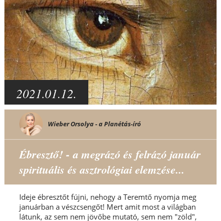
2021.01.12.
Wieber Orsolya - a Planétás-író
Ébresztő! - a megrázó és felrázó január
spirituális és asztrológiai elemzése...
Ideje ébresztőt fújni, nehogy a Teremtő nyomja meg
januárban a vészcsengőt! Mert amit most a világban
látunk, az sem nem jövőbe mutató, sem nem "zöld",