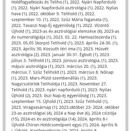
Holdfogyatkozás és Teliho (1)
,
2022. Nyári Napforduló
(1)
,
2022. Nyári Napforduló asztrológia (1)
,
2022. Nyilas
hava (1)
,
2022. október 9. Telihold (1)
,
2022.
szeptember 10. (1)
,
2022. Szűz Mária foganata (1)
,
2022. Tavaszi Nap-Éj egyenlőség (1)
,
2022. Vízöntő
Újhold (1)
,
2023-as év asztrológiai elemzése (8)
,
2023-as
év numerológiája (1)
,
2023. 02. 22. Hamvazószerda (1)
,
2023. 05.05 Skorpió Telihold (1)
,
2023. április 24-30. (1)
,
2023. április 30, Kossuth téri ima (1)
,
2023. Húsvét
asztrológia (2)
,
2023. január 30-31. Égbolt (1)
,
2023.
július 3. Telihold (1)
,
2023. Júniusi asztrológia, (1)
,
2023.
májusi asztrológia (1)
,
2023. március 20. (1)
,
2023.
március 7. Szűz Telihold (1)
,
2023. március 8. Nőnap
(1)
,
2023. Mars-Plútó szembenállás (1)
,
2023.
Nagycsütörtök Teliholdja (1)
,
2023. November 27.
Telihold (1)
,
2023. nyári napforduló (1)
,
2023. Nyilas
Újhold (2)
,
2023. őszi Nap-éj egyenlőség (1)
,
2023.
szeptember 15. Újhold (1)
,
2023. Szűz Telihold (1)
,
2023. Virágvasárnap (1)
,
2023.október 23- 2024. október
23-as asztrológiai (4)
,
2024 a Nap éve (6)
,
2024 csíziója
(15)
,
2024-es év asztrológiája (14)
,
2024. április 8-i
Újhold-Chiron-Holdcsomópont együ (1)
,
2024. április 8-
i, Újhold- Napfogyatkozás (2)
,
2024. április 8.