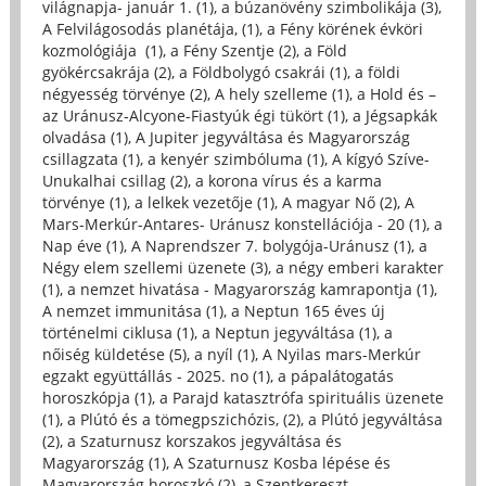
világnapja- január 1. (1)
,
a búzanövény szimbolikája (3)
,
A Felvilágosodás planétája, (1)
,
a Fény körének évköri
kozmológiája (1)
,
a Fény Szentje (2)
,
a Föld
gyökércsakrája (2)
,
a Földbolygó csakrái (1)
,
a földi
négyesség törvénye (2)
,
A hely szelleme (1)
,
a Hold és –
az Uránusz-Alcyone-Fiastyúk égi tükört (1)
,
a Jégsapkák
olvadása (1)
,
A Jupiter jegyváltása és Magyarország
csillagzata (1)
,
a kenyér szimbóluma (1)
,
A kígyó Szíve-
Unukalhai csillag (2)
,
a korona vírus és a karma
törvénye (1)
,
a lelkek vezetője (1)
,
A magyar Nő (2)
,
A
Mars-Merkúr-Antares- Uránusz konstellációja - 20 (1)
,
a
Nap éve (1)
,
A Naprendszer 7. bolygója-Uránusz (1)
,
a
Négy elem szellemi üzenete (3)
,
a négy emberi karakter
(1)
,
a nemzet hivatása - Magyarország kamrapontja (1)
,
A nemzet immunitása (1)
,
a Neptun 165 éves új
történelmi ciklusa (1)
,
a Neptun jegyváltása (1)
,
a
nőiség küldetése (5)
,
a nyíl (1)
,
A Nyilas mars-Merkúr
egzakt együttállás - 2025. no (1)
,
a pápalátogatás
horoszkópja (1)
,
a Parajd katasztrófa spirituális üzenete
(1)
,
a Plútó és a tömegpszichózis, (2)
,
a Plútó jegyváltása
(2)
,
a Szaturnusz korszakos jegyváltása és
Magyarország (1)
,
A Szaturnusz Kosba lépése és
Magyarország horoszkó (2)
,
a Szentkereszt