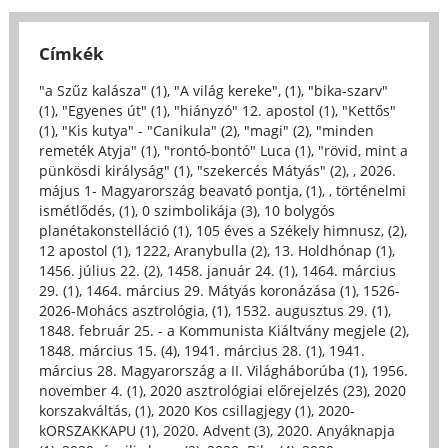
Címkék
"a Szűz kalásza" (1)
,
"A világ kereke", (1)
,
"bika-szarv"
(1)
,
"Egyenes út" (1)
,
"hiányzó" 12. apostol (1)
,
"Kettős"
(1)
,
"Kis kutya" - "Canikula" (2)
,
"magi" (2)
,
"minden
remeték Atyja" (1)
,
"rontó-bontó" Luca (1)
,
"rövid, mint a
pünkösdi királyság" (1)
,
"szekercés Mátyás" (2)
,
, 2026.
május 1- Magyarország beavató pontja, (1)
,
, történelmi
ismétlődés, (1)
,
0 szimbolikája (3)
,
10 bolygós
planétakonstelláció (1)
,
105 éves a Székely himnusz, (2)
,
12 apostol (1)
,
1222, Aranybulla (2)
,
13. Holdhónap (1)
,
1456. július 22. (2)
,
1458. január 24. (1)
,
1464. március
29. (1)
,
1464. március 29. Mátyás koronázása (1)
,
1526-
2026-Mohács asztrológia, (1)
,
1532. augusztus 29. (1)
,
1848. február 25. - a Kommunista Kiáltvány megjele (2)
,
1848. március 15. (4)
,
1941. március 28. (1)
,
1941.
március 28. Magyarország a II. Világháborúba (1)
,
1956.
november 4. (1)
,
2020 asztrológiai előrejelzés (23)
,
2020
korszakváltás, (1)
,
2020 Kos csillagjegy (1)
,
2020-
kORSZAKKAPU (1)
,
2020. Advent (3)
,
2020. Anyáknapja