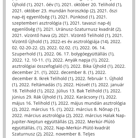
Újhold (1)
,
2021. óév (1)
,
2021. október 20. Telihold (1)
,
2021. október 23. mundán horoszkóp (2)
,
2021. őszi
nap-éj egyenlőség (1)
,
2021. Pünkösd (1)
,
2021.
szeptemberi asztrológia (1)
,
2021. tavaszi nap-éj
egyenlőség (1)
,
2021. Uránusz-Szaturnusz kvadrát (2)
,
2021. vízöntő hava (2)
,
2021. Vízöntő Telihold (1)
,
2021.
Vízöntő Újhold (1)
,
2022-es év asztrológiája (14)
,
2022.
02. 02-20-22. (2)
,
2022. 02.02. (1)
,
2022. 06. 14.
Szuperhold (1)
,
2022. 06. 17. bolygóegyüttállás (1)
,
2022. 12. 10-11. (1)
,
2022. Anyák napja (1)
,
2022.
asztrológiai összefoglaló (1)
,
2022. Bika Újhold (1)
,
2022.
december 21. (1)
,
2022. december 8. (1)
,
2022.
december 8. Ikrek Telihold (1)
,
2022. február 1. Újhold
(1)
,
2022. Feltámadás (1)
,
2022. Húsvét (1)
,
2022. január
18. Telihold (1)
,
2022. Július 13. Bak Telihold (1)
,
2022.
június 29. Rák Újhold (1)
,
2022. Karácsony (1)
,
2022.
május 16. Telihold (1)
,
2022. május mundán asztrológia
(2)
,
2022. március 15. (1)
,
2022. március 8. Nőnap (1)
,
2022. március asztrológia (2)
,
2022. március Halak Nap-
Jupiter-Neptun együttállás (2)
,
2022. Merkúr-Plútó
együttállás, (1)
,
2022. Nap-Merkúr-Plútó kvadrát
Szaturnusz (2)
,
2022. november 8. Teljes