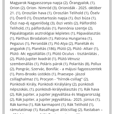
Magyarok Nagyasszonya napja (2)
,
Őrangyalok, (1)
,
Orion (2)
,
Orion- Nimród (3)
,
Orionidák - 2025. október
21. (1)
,
Oroszlán hava (1)
,
Oroszlán Telihold (1)
,
Őselv
(1)
,
Őserő (1)
,
Összetartozás napja (1)
,
őszi búza (1)
,
Őszi nap-éj egyenlőség (3)
,
őszi vetés (2)
,
Pálfordító
Telihold, (1)
,
pálfordulás (1)
,
Pannónia szentje (2)
,
Pápalátogatás asztrológiai képletes (1)
,
Pápaválasztás
(1)
,
Párthus Birodalom (1)
,
Patrona Hungariea (1)
,
Pegazus (1)
,
Perseidák (1)
,
Pió Atya (2)
,
Planéták és
angyalok (1)
,
Planétás (186)
,
Plútó (2)
,
Plútó -Altair (1)
,
Plútó -Mc együttállás (1)
,
Plútó Oculus - tisztánlátás ,
(2)
,
Plútó-Jupiter kvadrát (1)
,
Plútó-Vénusz
szembenállás (1)
,
Poláris párok (1)
,
Polaritás (8)
,
Pollux
(2)
,
Pongrác, Szervác, Bonifác - a májusi fagyosszentek
(1)
,
Pons-Brooks üstökös (1)
,
Praesepe- Jászol
csillaghalmaz (1)
,
Procyon - "hírnök-csillag" (2)
,
Pünkösdi Király, Pünkösdi Királylány (2)
,
pünkösdi
népszokás, (1)
,
pünkösdi-királyválasztás (1)
,
Rák hava
(2)
,
Rák Jupiter, a Jupiter jegyváltása és Magyarország
(2)
,
Rák Jupiter, a Jupiter jegyváltása,- 2025. június (1)
,
Rák karma (1)
,
Rák karmapont (1)
,
Rák Telihold (1)
,
rámutatónap (1)
,
Rasalhague állócsillag (2)
,
Rastaban –