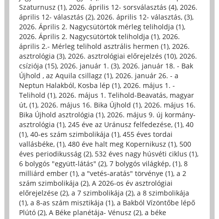
Szaturnusz (1)
,
2026. április 12- sorsválasztás (4)
,
2026.
április 12- választás (2)
,
2026. április 12- választás, (3)
,
2026. Április 2. Nagycsütörtök mérleg teliholdja (1)
,
2026. Április 2. Nagycsütörtök teliholdja (1)
,
2026.
április 2.- Mérleg telihold asztrális hermen (1)
,
2026.
asztrológia (3)
,
2026. asztrológiai előrejelzés (10)
,
2026.
csíziója (15)
,
2026. január 1. (3)
,
2026. január 18. - Bak
Újhold , az Aquila csillagz (1)
,
2026. január 26. - a
Neptun Halakból, Kosba lép (1)
,
2026. május 1. -
Telihold (1)
,
2026. május 1. Telihold-Beavatás, magyar
út, (1)
,
2026. május 16. Bika Újhold (1)
,
2026. május 16.
Bika Újhold asztrológia (1)
,
2026. május 9. új kormány-
asztrológia (1)
,
245 éve az Uránusz felfedezése, (1)
,
40
(1)
,
40-es szám szimbolikája (1)
,
455 éves tordai
vallásbéke, (1)
,
480 éve halt meg Kopernikusz (1)
,
500
éves periodikusság (2)
,
532 éves nagy húsvéti ciklus (1)
,
6 bolygós "együtt-látás" (2)
,
7 bolygós világkép, (1)
,
8
milliárd ember (1)
,
a "vetés-aratás" törvénye (1)
,
a 2
szám szimbolikája (2)
,
A 2026-os év asztrológiai
előrejelzése (2)
,
a 7 szimbolikája (2)
,
a 8 szimbolikája
(1)
,
a 8-as szám misztikája (1)
,
a Bakból Vízöntőbe lépő
Plútó (2)
,
A Béke planétája- Vénusz (2)
,
a béke