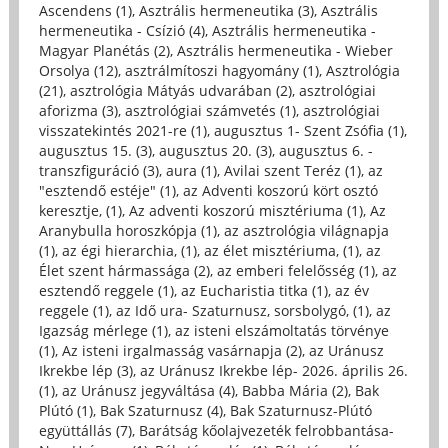
Ascendens (1)
,
Asztrális hermeneutika (3)
,
Asztrális
hermeneutika - Csízió (4)
,
Asztrális hermeneutika -
Magyar Planétás (2)
,
Asztrális hermeneutika - Wieber
Orsolya (12)
,
asztrálmítoszi hagyomány (1)
,
Asztrológia
(21)
,
asztrológia Mátyás udvarában (2)
,
asztrológiai
aforizma (3)
,
asztrológiai számvetés (1)
,
asztrológiai
visszatekintés 2021-re (1)
,
augusztus 1- Szent Zsófia (1)
,
augusztus 15. (3)
,
augusztus 20. (3)
,
augusztus 6. -
transzfiguráció (3)
,
aura (1)
,
Avilai szent Teréz (1)
,
az
"esztendő estéje" (1)
,
az Adventi koszorú kört osztó
keresztje, (1)
,
Az adventi koszorú misztériuma (1)
,
Az
Aranybulla horoszkópja (1)
,
az asztrológia világnapja
(1)
,
az égi hierarchia, (1)
,
az élet misztériuma, (1)
,
az
Élet szent hármassága (2)
,
az emberi felelősség (1)
,
az
esztendő reggele (1)
,
az Eucharistia titka (1)
,
az év
reggele (1)
,
az Idő ura- Szaturnusz, sorsbolygó, (1)
,
az
Igazság mérlege (1)
,
az isteni elszámoltatás törvénye
(1)
,
Az isteni irgalmasság vasárnapja (2)
,
az Uránusz
Ikrekbe lép (3)
,
az Uránusz Ikrekbe lép- 2026. április 26.
(1)
,
az Uránusz jegyváltása (4)
,
Babba Mária (2)
,
Bak
Plútó (1)
,
Bak Szaturnusz (4)
,
Bak Szaturnusz-Plútó
együttállás (7)
,
Barátság kőolajvezeték felrobbantása-