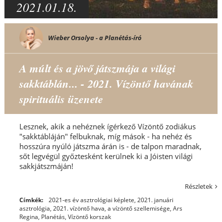
2021.01.18.
Wieber Orsolya - a Planétás-író
A múlt és a jövő játszmája a világi
sakktáblán... - 2021. Vízöntő havának
spirituális üzenete
Lesznek, akik a nehéznek ígérkező Vízöntő zodiákus
"sakktábláján" felbuknak, míg mások - ha nehéz és
hosszúra nyúló játszma árán is - de talpon maradnak,
sőt legvégül győztesként kerülnek ki a Jóisten világi
sakkjátszmáján!
Részletek
Címkék:
2021-es év asztrológiai képlete
,
2021. januári
asztrológia
,
2021. vízöntő hava
,
a vízöntő szellemisége
,
Ars
Regina
,
Planétás
,
Vízöntő korszak