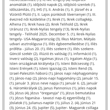
anomáliák (1)
,
időjósló napok (2)
,
időjósló szentek (1)
,
időszámítás, (1)
,
IHS (1)
,
II. András (1)
,
II. József és a
Vízöntő Plútó (1)
,
II. Lajos pünkösdi lóversenyei (1)
,
III.
évezred női küldetése (1)
,
Ikrek (1)
,
Ikrek csillagkép,
Alhena (1)
,
Ikrek hava (2)
,
Ikrek Telihold (2)
,
Ikrek
Uránusz (1)
,
Ikrek-Nyilas tengely (13)
,
Ikrek-Nyilas
tengely - Telihold 2025. December 5. (1)
,
Ikrek-Nyilas
tengely- USA-Magyarország (3)
,
Ilkus Márton, Mátyás
udvari asztrológusa (1)
,
Illés égbeemelkedése (1)
,
Illés
próféta - július 20. (1)
,
Illés szekere (1)
,
Illés szekere-
Göncöl szekér (2)
,
illúzió és valóság (1)
,
információ (1)
,
inverz valóság (2)
,
Irgalmas Jézus (1)
,
Irgalom Atyja (1)
,
Isten országának királynéja (1)
,
Isteni Bölcsesség (1)
,
Isteni Erények (1)
,
Isteni Igazság (2)
,
Isteni Rend (3)
,
Izrael-Palesztín háború (1)
,
János napi néphagyomány
(1)
,
János-nap (2)
,
János-napi hagyomány (2)
,
január 15.
(1)
,
Január 3. Jézus neve napja (1)
,
Január 6. (2)
,
január
6. Háromkirályok (2)
,
Janus Pannonius (1)
,
jeles napok
(5)
,
Jézus (4)
,
Jézus "öreganyja" (1)
,
Jézus bemutatása
(1)
,
Jézus foganása - tavaszi nap-éj egyenlőség (1)
,
Jóslatok (1)
,
Julianus-naptár (1)
,
július 2. (4)
,
június 21
(3)
,
Június 24. (5)
,
Jupiter (5)
,
Jupiter- Magyarok csillaga