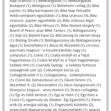
Nap-Uránusz (1)
,
Béketárgyalás (1)
,
Béketárgyalás-
Budapest (1)
,
Betelgeuse (1)
,
Betlehemi csillag (2)
,
Bika
Jupiter (1)
,
Bika karmapont (2)
,
Bika Nap-Felszálló
Holdcsomópont együttállás (1)
,
Bika Uránusz (9)
,
Bika
Uránusz- Jupiter együttállás (2)
,
Bika Uránusz-Algol
együttállás (2)
,
Bika Vénusz (1)
,
Bika-Skorpió tengely (1)
,
Board of Peace, azaz Béke Tanács. (1)
,
Bódogasszony
(1)
,
böjt (2)
,
Böjtelő hava (2)
,
Bölcsesség és Három lánya
(1)
,
Boldog Özséb (1)
,
Boldogasszony (4)
,
Boldogasszony
ágya (1)
,
boszorkány (1)
,
Búza (3)
,
Búzavető (1)
,
circulus
paschalis magnus - a húsvétszámítás nagy (1)
,
computus, (1)
,
Covid, (1)
,
Csaba királyfi és a Tejút
hagyománya (1)
,
Csaba királyfi és a Tejút hagyománya -
Székely Him (1)
,
Csanády György - a Székely himnusz
szövegének szer (2)
,
Csíksomlyói búcsú (2)
,
Csillagbölcselet (11)
,
Csillagösvény - Székelyhimnusz
(1)
,
Csízió (6)
,
Damaszkuszi út (1)
,
Dávid Ferenc (1)
,
december 8. (2)
,
Descendens (1)
,
Deus Hungarorum, (1)
,
Dionysius Exiguus - anno domini (1)
,
Draco csillagkép,
(1)
,
Égi és Földi kereszt, (1)
,
Egy az Isten (1)
,
Egy éves a
Csízió (1)
,
egyensúly (4)
,
Ekvátor- Égi Egyenlítő (1)
,
Elemi
erők (3)
,
energia válság, (1)
,
Engesztelő küldetés (2)
,
engesztelő Magyarország (4)
,
Engesztelődés (1)
,
epacta