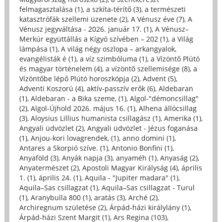
felmagasztalása (1)
,
a szkíta-térítő (3)
,
a természeti
katasztrófák szellemi üzenete (2)
,
A Vénusz éve (7)
,
A
Vénusz jegyváltása - 2026. január 17. (1)
,
A Vénusz–
Merkúr együttállás a Kígyó szívében – 202 (1)
,
a Világ
lámpása (1)
,
A világ négy oszlopa – arkangyalok,
evangélisták é (1)
,
a víz szimbóluma (1)
,
a Vízöntő Plútó
és magyar történelem (4)
,
a vízöntő szellemisége (8)
,
a
Vízöntőbe lépő Plútó horoszkópja (2)
,
Advent (5)
,
Adventi Koszorú (4)
,
aktív-passzív erők (6)
,
Aldebaran
(1)
,
Aldebaran - a Bika szeme, (1)
,
Algol-"démoncsillag"
(2)
,
Algol-Újhold 2026. május 16. (1)
,
Alhena állócsillag
(3)
,
Aloysius Lillius humanista csillagász (1)
,
Amerika (1)
,
Angyali üdvözlet (2)
,
Angyali üdvözlet - Jézus foganása
(1)
,
Anjou-kori lovagrendek, (1)
,
anno domini (1)
,
Antares a Skorpió szíve. (1)
,
Antonio Bonfini (1)
,
Anyaföld (3)
,
Anyák napja (3)
,
anyaméh (1)
,
Anyaság (2)
,
Anyatermészet (2)
,
Apostoli Magyar Királyság (4)
,
április
1. (1)
,
április 24. (1)
,
Aquila - "Jupiter madara" (1)
,
Aquila–Sas csillagzat (1)
,
Aquila–Sas csillagzat - Turul
(1)
,
Aranybulla 800 (1)
,
aratás (3)
,
Arché (2)
,
Archiregnum születése (2)
,
Árpád-házi királylány (1)
,
Árpád-házi Szent Margit (1)
,
Ars Regina (103)
,