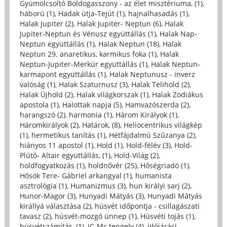
Gyümölcsoltó Boldogasszony - az élet misztériuma, (1)
,
háború (1)
,
Hadak útja-Tejút (1)
,
hajnalhasadás (1)
,
Halak Jupiter (2)
,
Halak Jupiter- Neptun (6)
,
Halak
Jupiter-Neptun és Vénusz együttállás (1)
,
Halak Nap-
Neptun együttállás (1)
,
Halak Neptun (18)
,
Halak
Neptun 29. anaretikus, karmikus foka (1)
,
Halak
Neptun-Jupiter-Merkúr együttállás (1)
,
Halak Neptun-
karmapont együttállás (1)
,
Halak Neptunusz - inverz
valóság (1)
,
Halak Szaturnusz (3)
,
Halak Telihold (2)
,
Halak Újhold (2)
,
Halak világkorszak (1)
,
Halak Zodiákus
apostola (1)
,
Halottak napja (5)
,
Hamvazószerda (2)
,
harangszó (2)
,
harmonia (1)
,
Három Királyok (1)
,
Háromkirályok (2)
,
Határok, (8)
,
Heliocentrikus világkép
(1)
,
hermetikus tanítás (1)
,
Hétfájdalmú Szűzanya (2)
,
hiányos 11 apostol (1)
,
Hold (1)
,
Hold-félév (3)
,
Hold-
Plútó- Altair együttállás, (1)
,
Hold-Világ (2)
,
holdfogyatkozás (1)
,
holdnővér (25)
,
Hőségriadó (1)
,
Hősök Tere- Gábriel arkangyal (1)
,
humanista
asztrológia (1)
,
Humanizmus (3)
,
hun királyi sarj (2)
,
Hunor-Magor (3)
,
Hunyadi Mátyás (3)
,
Hunyadi Mátyás
királlyá választása (2)
,
húsvét időpontja - csillagászati
tavasz (2)
,
húsvét-mozgó ünnep (1)
,
Húsvéti tojás (1)
,
húsvétszámítás, (1)
,
IC-Mc tengely (4)
,
időjárási