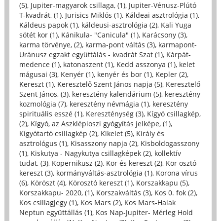
(5)
,
Jupiter-magyarok csillaga, (1)
,
Jupiter-Vénusz-Plútó
T-kvadrát, (1)
,
Jurisics Miklós (1)
,
Káldeai asztrológia (1)
,
Káldeus papok (1)
,
káldeusi-asztrológia (2)
,
Kali Yuga
sötét kor (1)
,
Kánikula- "Canicula" (1)
,
Karácsony (3)
,
karma törvénye, (2)
,
karma-pont váltás (3)
,
karmapont-
Uránusz egzakt együttálás - kvadrát Szat (1)
,
Kárpát-
medence (1)
,
katonaszent (1)
,
Kedd asszonya (1)
,
kelet
mágusai (3)
,
Kenyér (1)
,
kenyér és bor (1)
,
Kepler (2)
,
Kereszt (1)
,
Keresztelő Szent János napja (5)
,
Keresztelő
Szent János, (3)
,
keresztény kalendárium (5)
,
keresztény
kozmológia (7)
,
keresztény névmágia (1)
,
keresztény
spirituális esszé (1)
,
Kereszténység (3)
,
Kígyó csillagkép,
(2)
,
Kígyó, az Aszklépioszi gyógyítás jelképe, (1)
,
Kígyótartó csillagkép (2)
,
Kikelet (5)
,
Király és
asztrológus (1)
,
Kisasszony napja (2)
,
Kisboldogasszony
(1)
,
Kiskutya - Nagykutya csillagképek (2)
,
kollektív
tudat, (3)
,
Kopernikusz (2)
,
Kör és kereszt (2)
,
Kör osztó
kereszt (3)
,
kormányváltás-asztrológia (1)
,
Korona vírus
(6)
,
Köröszt (4)
,
Körosztó kereszt (1)
,
Korszakkapu (5)
,
Korszakkapu- 2020, (1)
,
Korszakváltás (3)
,
Kos 0. fok (2)
,
Kos csillagjegy (1)
,
Kos Mars (2)
,
Kos Mars-Halak
Neptun együttállás (1)
,
Kos Nap-Jupiter- Mérleg Hold