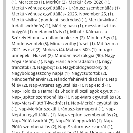
(1)
,
Mercedes (1)
,
Merkúr (2)
,
Merkúr éve- 2026 (1)
,
Merkúr-Vénusz együttállás - Uránusz szembenállás (1)
,
Merkúr-Vénusz együttállás- 2025. November 25, (1)
,
Merkúr–Mira ( gondolati sodródás) (1)
,
Merkúr–Mira (
tudati sodródás) (1)
,
Mérleg hava (1)
,
messianisztikus
bolygók (1)
,
metamorfózis (1)
,
Mihalik Kálmán - a
Székely Himnusz dallamának szer (2)
,
Minden Egy (1)
,
Mindenszentek (5)
,
Mindszenthy József (1)
,
Mit üzen a
2021-es év? (2)
,
Mohács (4)
,
Mohács 500, (1)
,
mozgó
ünnepek - Húsvét (2)
,
Mundán asztrológia (90)
,
Nagy
Anyaistennő (1)
,
Nagy Francia Forradalom (1)
,
nagy
tranzitok (2)
,
Nagyböjt (2)
,
Nagyboldogasszony (6)
,
Nagyboldogasszony napja (1)
,
Nagycsütörtök (2)
,
Nándoerfehérvár (2)
,
Nándorfehérvári diadal (4)
,
Nap
félév (2)
,
Nap-Antares együttállás (1)
,
Nap-Hold (1)
,
Nap-Hold és a Hamal és Shedir állócsillagok együtt (1)
,
Nap-Jupiter szembenállás (1)
,
Nap-Mars együttállás (3)
,
Nap-Mars-Plútó T-kvadrát (1)
,
Nap-Merkúr együttállás
(1)
,
Nap-Merkúr szextil Uránusz-karmapont (1)
,
Nap-
Neptun együttállás (1)
,
Nap-Neptun szembenállás (2)
,
Nap-Plútó kvadrát (3)
,
Nap-Plútó oppozíció (1)
,
Nap-
Plútó szembenállás (2)
,
Nap-Szaturnusz kvadrát (1)
,
Nap-Szaturnusz szembenállás (1)
,
Nap-Uránusz egzakt