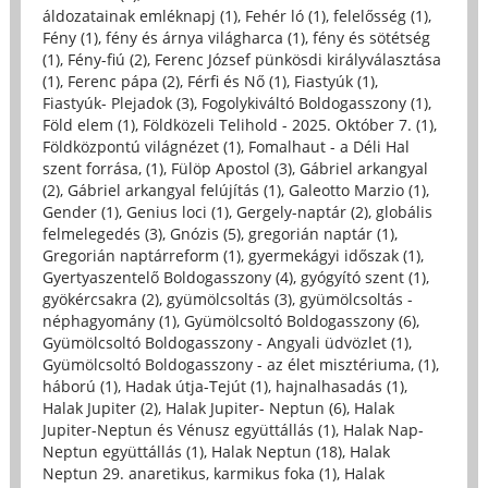
áldozatainak emléknapj (1)
,
Fehér ló (1)
,
felelősség (1)
,
Fény (1)
,
fény és árnya világharca (1)
,
fény és sötétség
(1)
,
Fény-fiú (2)
,
Ferenc József pünkösdi királyválasztása
(1)
,
Ferenc pápa (2)
,
Férfi és Nő (1)
,
Fiastyúk (1)
,
Fiastyúk- Plejadok (3)
,
Fogolykiváltó Boldogasszony (1)
,
Föld elem (1)
,
Földközeli Telihold - 2025. Október 7. (1)
,
Földközpontú világnézet (1)
,
Fomalhaut - a Déli Hal
szent forrása, (1)
,
Fülöp Apostol (3)
,
Gábriel arkangyal
(2)
,
Gábriel arkangyal felújítás (1)
,
Galeotto Marzio (1)
,
Gender (1)
,
Genius loci (1)
,
Gergely-naptár (2)
,
globális
felmelegedés (3)
,
Gnózis (5)
,
gregorián naptár (1)
,
Gregorián naptárreform (1)
,
gyermekágyi időszak (1)
,
Gyertyaszentelő Boldogasszony (4)
,
gyógyító szent (1)
,
gyökércsakra (2)
,
gyümölcsoltás (3)
,
gyümölcsoltás -
néphagyomány (1)
,
Gyümölcsoltó Boldogasszony (6)
,
Gyümölcsoltó Boldogasszony - Angyali üdvözlet (1)
,
Gyümölcsoltó Boldogasszony - az élet misztériuma, (1)
,
háború (1)
,
Hadak útja-Tejút (1)
,
hajnalhasadás (1)
,
Halak Jupiter (2)
,
Halak Jupiter- Neptun (6)
,
Halak
Jupiter-Neptun és Vénusz együttállás (1)
,
Halak Nap-
Neptun együttállás (1)
,
Halak Neptun (18)
,
Halak
Neptun 29. anaretikus, karmikus foka (1)
,
Halak