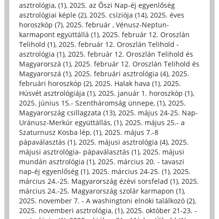
asztrológia, (1)
,
2025. az Őszi Nap-éj egyenlőség
asztrológiai képle (2)
,
2025. csíziója (14)
,
2025. éves
horoszkóp (7)
,
2025. február , Vénusz-Neptun-
karmapont együttállá (1)
,
2025. február 12. Oroszlán
Telihold (1)
,
2025. február 12. Oroszlán Telihold -
asztrológia (1)
,
2025. február 12. Oroszlán Telihold és
Magyarorszá (1)
,
2025. február 12. Oroszlán Telihold és
Magyarorszá (1)
,
2025. februári asztrológia (4)
,
2025.
februári horoszkóp (2)
,
2025. Halak hava (1)
,
2025.
Húsvét asztrológiája (1)
,
2025. január 1. horoszkóp (1)
,
2025. június 15.- Szentháromság ünnepe, (1)
,
2025.
Magyarország csillagzata (13)
,
2025. május 24-25. Nap-
Uránusz-Merkúr együttállás, (1)
,
2025. május 25.- a
Szaturnusz Kosba lép, (1)
,
2025. május 7.-8
pápaválasztás (1)
,
2025. májusi asztrológia (4)
,
2025.
májusi asztrológia- pápaválasztás (1)
,
2025. májusi
mundán asztrológia (1)
,
2025. március 20. - tavaszi
nap-éj egyenlőség (1)
,
2025. március 24-25. (1)
,
2025.
március 24.-25. Magyarország ézévi sorsfelad (1)
,
2025.
március 24.-25. Magyarország szolár karmapon (1)
,
2025. november 7. - A washingtoni elnöki találkozó (2)
,
2025. novemberi asztrológia, (1)
,
2025. október 21-23. -