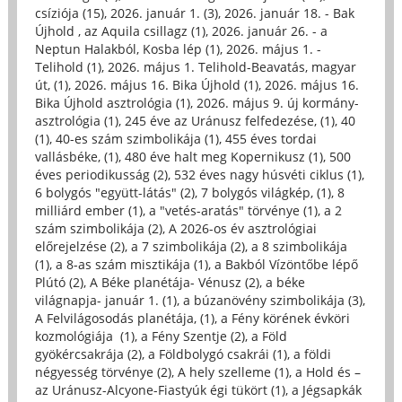
csíziója (15)
,
2026. január 1. (3)
,
2026. január 18. - Bak
Újhold , az Aquila csillagz (1)
,
2026. január 26. - a
Neptun Halakból, Kosba lép (1)
,
2026. május 1. -
Telihold (1)
,
2026. május 1. Telihold-Beavatás, magyar
út, (1)
,
2026. május 16. Bika Újhold (1)
,
2026. május 16.
Bika Újhold asztrológia (1)
,
2026. május 9. új kormány-
asztrológia (1)
,
245 éve az Uránusz felfedezése, (1)
,
40
(1)
,
40-es szám szimbolikája (1)
,
455 éves tordai
vallásbéke, (1)
,
480 éve halt meg Kopernikusz (1)
,
500
éves periodikusság (2)
,
532 éves nagy húsvéti ciklus (1)
,
6 bolygós "együtt-látás" (2)
,
7 bolygós világkép, (1)
,
8
milliárd ember (1)
,
a "vetés-aratás" törvénye (1)
,
a 2
szám szimbolikája (2)
,
A 2026-os év asztrológiai
előrejelzése (2)
,
a 7 szimbolikája (2)
,
a 8 szimbolikája
(1)
,
a 8-as szám misztikája (1)
,
a Bakból Vízöntőbe lépő
Plútó (2)
,
A Béke planétája- Vénusz (2)
,
a béke
világnapja- január 1. (1)
,
a búzanövény szimbolikája (3)
,
A Felvilágosodás planétája, (1)
,
a Fény körének évköri
kozmológiája (1)
,
a Fény Szentje (2)
,
a Föld
gyökércsakrája (2)
,
a Földbolygó csakrái (1)
,
a földi
négyesség törvénye (2)
,
A hely szelleme (1)
,
a Hold és –
az Uránusz-Alcyone-Fiastyúk égi tükört (1)
,
a Jégsapkák