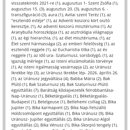
visszatekintés 2021-re (1)
,
augusztus 1- Szent Zsófia (1)
,
augusztus 15. (3)
,
augusztus 20. (3)
,
augusztus 6. -
transzfiguráció (3)
,
aura (1)
,
Avilai szent Teréz (1)
,
az
"esztendő estéje" (1)
,
az Adventi koszorú kört osztó
keresztje, (1)
,
Az adventi koszorú misztériuma (1)
,
Az
Aranybulla horoszkópja (1)
,
az asztrológia világnapja
(1)
,
az égi hierarchia, (1)
,
az élet misztériuma, (1)
,
az
Élet szent hármassága (2)
,
az emberi felelősség (1)
,
az
esztendő reggele (1)
,
az Eucharistia titka (1)
,
az év
reggele (1)
,
az Idő ura- Szaturnusz, sorsbolygó, (1)
,
az
Igazság mérlege (1)
,
az isteni elszámoltatás törvénye
(1)
,
Az isteni irgalmasság vasárnapja (2)
,
az Uránusz
Ikrekbe lép (3)
,
az Uránusz Ikrekbe lép- 2026. április 26.
(1)
,
az Uránusz jegyváltása (4)
,
Babba Mária (2)
,
Bak
Plútó (1)
,
Bak Szaturnusz (4)
,
Bak Szaturnusz-Plútó
együttállás (7)
,
Barátság kőolajvezeték felrobbantása-
Nap-Uránusz (1)
,
Béketárgyalás (1)
,
Béketárgyalás-
Budapest (1)
,
Betelgeuse (1)
,
Betlehemi csillag (2)
,
Bika
Jupiter (1)
,
Bika karmapont (2)
,
Bika Nap-Felszálló
Holdcsomópont együttállás (1)
,
Bika Uránusz (9)
,
Bika
Uránusz- Jupiter együttállás (2)
,
Bika Uránusz-Algol
együttállás (2)
,
Bika Vénusz (1)
,
Bika-Skorpió tengely (1)
,