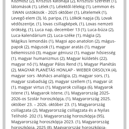
Kozmosz (2)
,
Krisztus katonája (2)
,
Krisztusi szeretet (1)
,
látomások (1)
,
Lélek (1)
,
Lélektől-lélekig (1)
,
Lemmon és
SWAN üstökösök - 2025 október (1)
,
Lételemek (1)
,
Levegő elem (3)
,
ló, paripa, (1)
,
Lölkök napja (3)
,
Lovak
védőszentje, (1)
,
lovas csillagképek, (1)
,
Lovas nemzeti
örökség, (1)
,
Luca nap, december 13 (1)
,
Luca-búza (2)
,
Luca-kalendárium (2)
,
Luca-széke (1)
,
mágia (2)
,
Mágikus lemondás (1)
,
Magoi apo anatolon (2)
,
mágus-
papok (2)
,
mágusok (1)
,
magyar aratás (1)
,
magyar
békemisszió (3)
,
magyar géniusz (1)
,
magyar hősiesség
(1)
,
magyar humanizmus (2)
,
Magyar küldetés (22)
,
magyar nő (1)
,
Magyar Pálos Rend (1)
,
Magyar Planétás
(2)
,
MAGYAR PLANÉTÁS HONLAP - WIEBER ORSOLYA (4)
,
magyar sors -Mohács analógia, (2)
,
magyar sors, (1)
,
magyar szabadság (2)
,
magyar szellem (1)
,
magyar út
(1)
,
magyar virtus (1)
,
Magyarok csillaga (6)
,
Magyarok
Istene (1)
,
Magyarok Istene, (1)
,
Magyarország 2025-
2026-os Szolár horoszkópja, (1)
,
Magyarország 2025.
október 23. – 2026. október 23. (1)
,
Magyarország
csillagzata (2)
,
Magyarország csillagzata és a Nyilas
Telihold- 202 (1)
,
Magyarország horoszkópja (95)
,
Magyarország horoszkópja 2023. (1)
,
Magyarország
horoszkópja, 2025 (8)
,
Magyarország horoszkópja-