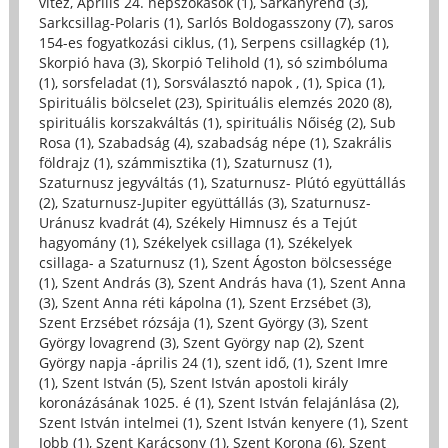
vitéz, Április 24. népszokások (1)
,
Sárkányrend (3)
,
Sarkcsillag-Polaris (1)
,
Sarlós Boldogasszony (7)
,
saros
154-es fogyatkozási ciklus, (1)
,
Serpens csillagkép (1)
,
Skorpió hava (3)
,
Skorpió Telihold (1)
,
só szimbóluma
(1)
,
sorsfeladat (1)
,
Sorsválasztó napok , (1)
,
Spica (1)
,
Spirituális bölcselet (23)
,
Spirituális elemzés 2020 (8)
,
spirituális korszakváltás (1)
,
spirituális Nőiség (2)
,
Sub
Rosa (1)
,
Szabadság (4)
,
szabadság népe (1)
,
Szakrális
földrajz (1)
,
számmisztika (1)
,
Szaturnusz (1)
,
Szaturnusz jegyváltás (1)
,
Szaturnusz- Plútó együttállás
(2)
,
Szaturnusz-Jupiter együttállás (3)
,
Szaturnusz-
Uránusz kvadrát (4)
,
Székely Himnusz és a Tejút
hagyomány (1)
,
Székelyek csillaga (1)
,
Székelyek
csillaga- a Szaturnusz (1)
,
Szent Ágoston bölcsessége
(1)
,
Szent András (3)
,
Szent András hava (1)
,
Szent Anna
(3)
,
Szent Anna réti kápolna (1)
,
Szent Erzsébet (3)
,
Szent Erzsébet rózsája (1)
,
Szent György (3)
,
Szent
György lovagrend (3)
,
Szent György nap (2)
,
Szent
György napja -április 24 (1)
,
szent idő, (1)
,
Szent Imre
(1)
,
Szent István (5)
,
Szent István apostoli király
koronázásának 1025. é (1)
,
Szent István felajánlása (2)
,
Szent István intelmei (1)
,
Szent István kenyere (1)
,
Szent
Jobb (1)
,
Szent Karácsony (1)
,
Szent Korona (6)
,
Szent