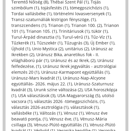
Teremtő Nőiség (8)
,
Thébai Szent Pál (1)
,
Tojás
szimbólum (1)
,
tojásfestés (1)
,
tömegpszichózis (1)
,
Tordai vallásbéke (1)
,
történelmi lovasversenyek (1)
,
Transz-szaturnáliák kistrigon fényszöge, (1)
,
transzcendens (1)
,
Trianon (1)
,
Trianon 100. (2)
,
Trianon
101 (1)
,
Trianon 105. (1)
,
Trinitáriusok (1)
,
tükör (1)
,
Turul-Árpád dinasztia (1)
,
Turul-vérű (1)
,
Tűz-Víz (1)
,
Tűzkerék (1)
,
Tűzszekér (1)
,
Tűzugrás (3)
,
Új Ember (1)
,
Újhold (1)
,
Unio Mystica (2)
,
unitárius (2)
,
Uránusz az
Ikrekben (2)
,
Uránusz Bika, anaretikus fok - II.
világháború pár (1)
,
Uránusz és az Ikrek, (2)
,
Uránusz
felfedezése, (1)
,
Uránusz Ikrek jegyváltás - asztrológiai
elemzés 20 (1)
,
Uránusz-Karmapont együttállás (1)
,
Uránusz-Mars kvadrát (1)
,
Uránusz-Nap-Alcyone
együttállás- 2026. május 22. (1)
,
Uránusz-Szaturnusz
kvadrát (3)
,
Urunk színe változása (2)
,
USA horoszkópja
(1)
,
USA választások (3)
,
USA-Magyarország (5)
,
utolsó
vacsora (1)
,
választás 2026 -tömegpszichózis, (1)
,
választás 2026-asztrológia (1)
,
választások (1)
,
vallásbéke (1)
,
Változás (1)
,
Vénusz (1)
,
Vénusz éve
beavató pontja, (1)
,
Vénusz éve, (1)
,
Vénusz-Mária
csillaga (3)
,
Vénusz-Plútó együttállás (1)
,
Vénusz-Plútó
kvadrát (1)
,
Vérhold (1)
,
Veronika kendője (1)
,
Veronika