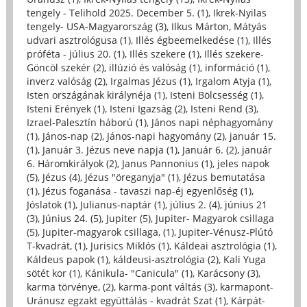
tengely - Telihold 2025. December 5. (1)
,
Ikrek-Nyilas
tengely- USA-Magyarország (3)
,
Ilkus Márton, Mátyás
udvari asztrológusa (1)
,
Illés égbeemelkedése (1)
,
Illés
próféta - július 20. (1)
,
Illés szekere (1)
,
Illés szekere-
Göncöl szekér (2)
,
illúzió és valóság (1)
,
információ (1)
,
inverz valóság (2)
,
Irgalmas Jézus (1)
,
Irgalom Atyja (1)
,
Isten országának királynéja (1)
,
Isteni Bölcsesség (1)
,
Isteni Erények (1)
,
Isteni Igazság (2)
,
Isteni Rend (3)
,
Izrael-Palesztín háború (1)
,
János napi néphagyomány
(1)
,
János-nap (2)
,
János-napi hagyomány (2)
,
január 15.
(1)
,
Január 3. Jézus neve napja (1)
,
Január 6. (2)
,
január
6. Háromkirályok (2)
,
Janus Pannonius (1)
,
jeles napok
(5)
,
Jézus (4)
,
Jézus "öreganyja" (1)
,
Jézus bemutatása
(1)
,
Jézus foganása - tavaszi nap-éj egyenlőség (1)
,
Jóslatok (1)
,
Julianus-naptár (1)
,
július 2. (4)
,
június 21
(3)
,
Június 24. (5)
,
Jupiter (5)
,
Jupiter- Magyarok csillaga
(5)
,
Jupiter-magyarok csillaga, (1)
,
Jupiter-Vénusz-Plútó
T-kvadrát, (1)
,
Jurisics Miklós (1)
,
Káldeai asztrológia (1)
,
Káldeus papok (1)
,
káldeusi-asztrológia (2)
,
Kali Yuga
sötét kor (1)
,
Kánikula- "Canicula" (1)
,
Karácsony (3)
,
karma törvénye, (2)
,
karma-pont váltás (3)
,
karmapont-
Uránusz egzakt együttálás - kvadrát Szat (1)
,
Kárpát-