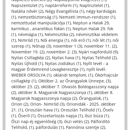
Napszentület (1)
,
naptárreform (1)
,
Naptisztelet (1)
,
Natália nővér (2)
,
Négy Evangélista (1)
,
négy kardvágás
(1)
,
nemzetbiztonság (1)
,
Nemzeti immun-rendszer (1)
,
nemzettudat manipulációja (1)
,
Neptun a Halak 29,
karmikus , anaretikus fokán (1)
,
Neptun Halak 29. fok
(1)
,
névmágia (1)
,
Névmisztika (2)
,
névmisztikai védelem
(1)
,
Nimród (1)
,
Női energia (1)
,
női erő (1)
,
női lét (1)
,
női
szerep (1)
,
Nőnap (3)
,
november 1 (3)
,
november 11. (2)
,
November 19. (2)
,
november 2. (3)
,
Nyári napforduló (9)
,
Nyilas Csillagkép (2)
,
Nyilas hava (1)
,
Nyilas Telihold (2)
,
Nyilas Újhold (1)
,
Nyilas zodiákus (1)
,
Nyílt levél - a
magyar Érdemrend Lovagkeresztje (1)
,
nyílt levél-
WIEBER ORSOLYA (1)
,
oklándi templom, (1)
,
Ökörhajcsár
csillagkép (1)
,
Október 2. az Őrangyalok Ünnepe, (3)
,
október 23. (2)
,
október 7. Olvasós Boldogasszony napja
(2)
,
október 8. Magyarok Nagyasszonya (1)
,
október 8.
Magyarok Nagyasszonya napja (2)
,
Őrangyalok, (1)
,
Orion (2)
,
Orion- Nimród (3)
,
Orionidák - 2025. október
21. (1)
,
Oroszlán hava (1)
,
Oroszlán Telihold (1)
,
Őselv
(1)
,
Őserő (1)
,
Összetartozás napja (1)
,
őszi búza (1)
,
Őszi nap-éj egyenlőség (3)
,
őszi vetés (2)
,
Pálfordító
Telihold, (1)
,
pálfordulás (1)
,
Pannónia szentje (2)
,