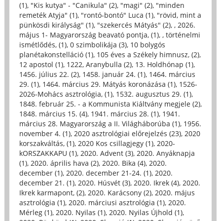
(1)
,
"Kis kutya" - "Canikula" (2)
,
"magi" (2)
,
"minden
remeték Atyja" (1)
,
"rontó-bontó" Luca (1)
,
"rövid, mint a
pünkösdi királyság" (1)
,
"szekercés Mátyás" (2)
,
, 2026.
május 1- Magyarország beavató pontja, (1)
,
, történelmi
ismétlődés, (1)
,
0 szimbolikája (3)
,
10 bolygós
planétakonstelláció (1)
,
105 éves a Székely himnusz, (2)
,
12 apostol (1)
,
1222, Aranybulla (2)
,
13. Holdhónap (1)
,
1456. július 22. (2)
,
1458. január 24. (1)
,
1464. március
29. (1)
,
1464. március 29. Mátyás koronázása (1)
,
1526-
2026-Mohács asztrológia, (1)
,
1532. augusztus 29. (1)
,
1848. február 25. - a Kommunista Kiáltvány megjele (2)
,
1848. március 15. (4)
,
1941. március 28. (1)
,
1941.
március 28. Magyarország a II. Világháborúba (1)
,
1956.
november 4. (1)
,
2020 asztrológiai előrejelzés (23)
,
2020
korszakváltás, (1)
,
2020 Kos csillagjegy (1)
,
2020-
kORSZAKKAPU (1)
,
2020. Advent (3)
,
2020. Anyáknapja
(1)
,
2020. április hava (2)
,
2020. Bika (4)
,
2020.
december (1)
,
2020. december 21-24. (1)
,
2020.
december 21. (1)
,
2020. Húsvét (3)
,
2020. Ikrek (4)
,
2020.
Ikrek karmapont, (2)
,
2020. Karácsony (2)
,
2020. május
asztrológia (1)
,
2020. márciusi asztrológia (1)
,
2020.
Mérleg (1)
,
2020. Nyilas (1)
,
2020. Nyilas Újhold (1)
,