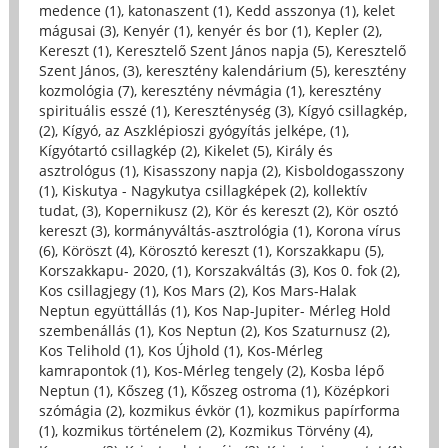
medence (1)
,
katonaszent (1)
,
Kedd asszonya (1)
,
kelet
mágusai (3)
,
Kenyér (1)
,
kenyér és bor (1)
,
Kepler (2)
,
Kereszt (1)
,
Keresztelő Szent János napja (5)
,
Keresztelő
Szent János, (3)
,
keresztény kalendárium (5)
,
keresztény
kozmológia (7)
,
keresztény névmágia (1)
,
keresztény
spirituális esszé (1)
,
Kereszténység (3)
,
Kígyó csillagkép,
(2)
,
Kígyó, az Aszklépioszi gyógyítás jelképe, (1)
,
Kígyótartó csillagkép (2)
,
Kikelet (5)
,
Király és
asztrológus (1)
,
Kisasszony napja (2)
,
Kisboldogasszony
(1)
,
Kiskutya - Nagykutya csillagképek (2)
,
kollektív
tudat, (3)
,
Kopernikusz (2)
,
Kör és kereszt (2)
,
Kör osztó
kereszt (3)
,
kormányváltás-asztrológia (1)
,
Korona vírus
(6)
,
Köröszt (4)
,
Körosztó kereszt (1)
,
Korszakkapu (5)
,
Korszakkapu- 2020, (1)
,
Korszakváltás (3)
,
Kos 0. fok (2)
,
Kos csillagjegy (1)
,
Kos Mars (2)
,
Kos Mars-Halak
Neptun együttállás (1)
,
Kos Nap-Jupiter- Mérleg Hold
szembenállás (1)
,
Kos Neptun (2)
,
Kos Szaturnusz (2)
,
Kos Telihold (1)
,
Kos Újhold (1)
,
Kos-Mérleg
kamrapontok (1)
,
Kos-Mérleg tengely (2)
,
Kosba lépő
Neptun (1)
,
Kőszeg (1)
,
Kőszeg ostroma (1)
,
Középkori
szómágia (2)
,
kozmikus évkör (1)
,
kozmikus papírforma
(1)
,
kozmikus történelem (2)
,
Kozmikus Törvény (4)
,