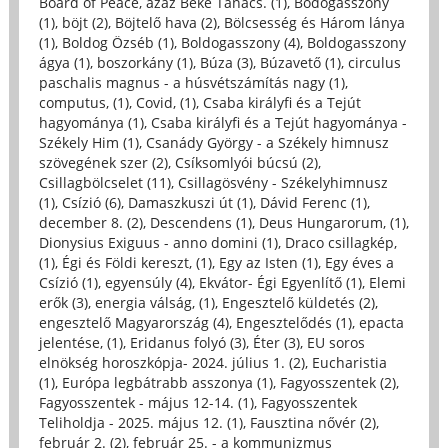
Board of Peace, azaz Béke Tanács. (1)
,
Bódogasszony
(1)
,
böjt (2)
,
Böjtelő hava (2)
,
Bölcsesség és Három lánya
(1)
,
Boldog Özséb (1)
,
Boldogasszony (4)
,
Boldogasszony
ágya (1)
,
boszorkány (1)
,
Búza (3)
,
Búzavető (1)
,
circulus
paschalis magnus - a húsvétszámítás nagy (1)
,
computus, (1)
,
Covid, (1)
,
Csaba királyfi és a Tejút
hagyománya (1)
,
Csaba királyfi és a Tejút hagyománya -
Székely Him (1)
,
Csanády György - a Székely himnusz
szövegének szer (2)
,
Csíksomlyói búcsú (2)
,
Csillagbölcselet (11)
,
Csillagösvény - Székelyhimnusz
(1)
,
Csízió (6)
,
Damaszkuszi út (1)
,
Dávid Ferenc (1)
,
december 8. (2)
,
Descendens (1)
,
Deus Hungarorum, (1)
,
Dionysius Exiguus - anno domini (1)
,
Draco csillagkép,
(1)
,
Égi és Földi kereszt, (1)
,
Egy az Isten (1)
,
Egy éves a
Csízió (1)
,
egyensúly (4)
,
Ekvátor- Égi Egyenlítő (1)
,
Elemi
erők (3)
,
energia válság, (1)
,
Engesztelő küldetés (2)
,
engesztelő Magyarország (4)
,
Engesztelődés (1)
,
epacta
jelentése, (1)
,
Eridanus folyó (3)
,
Éter (3)
,
EU soros
elnökség horoszkópja- 2024. július 1. (2)
,
Eucharistia
(1)
,
Európa legbátrabb asszonya (1)
,
Fagyosszentek (2)
,
Fagyosszentek - május 12-14. (1)
,
Fagyosszentek
Teliholdja - 2025. május 12. (1)
,
Fausztina nővér (2)
,
február 2. (2)
,
február 25. - a kommunizmus