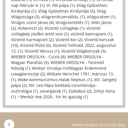
nap február 4. (1)
,
VI. Pál pápa (1)
,
Világ Győzelmes
Királynéja (1)
,
Világ Győzelmes Királynője (5)
,
Világ
Világossága (3)
,
világrendszerváltás, (1)
,
világuralom (1)
,
Virágos szent János (4)
,
Virágszentelés (1)
,
Vitéz János
(2)
,
Vízkereszt (2)
,
Vízöntő csillagkép (1)
,
Vízöntő
csillagkép jövőbe ömlő vize (1)
,
vízöntő kamrapont (1)
,
Vízöntő Karmapont (2)
,
Vizöntő kor (2)
,
Vízöntő korszak
(10)
,
Vízöntő Plútó (6)
,
Vízöntő Telihold, 2022. augusztus
12. (1)
,
Vízöntő Vénusz (1)
,
Vízöntő Világkorszak (3)
,
WIEBER ORSOLYA - Csízió (8)
,
WIEBER ORSOLYA -
Magyar Planétás (5)
,
WIEBER ORSOLYA - Teremtő
Nőiség (1)
,
Wieber Orsolya író/Magyar Érdemrend
Lovagkeresztje (2)
,
William Herschel 1781. március 13.
(1)
,
Woke-kommunizmus-Halak Neptun, (1)
,
XIII. Gergely
pápa (2)
,
XIV. Leo Pápa beiktató ceremóniája-
asztrológia (1)
,
zavargások (1)
,
Zodiákus (2)
,
Zrínyi Ilona
(1)
,
• Merkúr éve 2026 - hír és igazság (1)
Wieber Orsolya író, a Csízió Blog