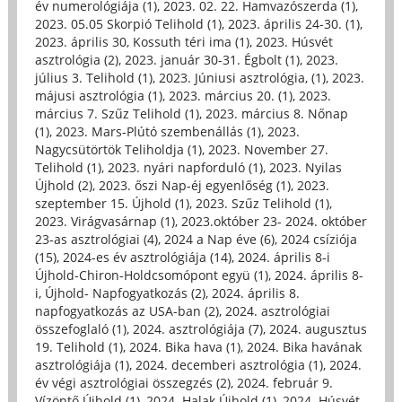
év numerológiája (1)
,
2023. 02. 22. Hamvazószerda (1)
,
2023. 05.05 Skorpió Telihold (1)
,
2023. április 24-30. (1)
,
2023. április 30, Kossuth téri ima (1)
,
2023. Húsvét
asztrológia (2)
,
2023. január 30-31. Égbolt (1)
,
2023.
július 3. Telihold (1)
,
2023. Júniusi asztrológia, (1)
,
2023.
májusi asztrológia (1)
,
2023. március 20. (1)
,
2023.
március 7. Szűz Telihold (1)
,
2023. március 8. Nőnap
(1)
,
2023. Mars-Plútó szembenállás (1)
,
2023.
Nagycsütörtök Teliholdja (1)
,
2023. November 27.
Telihold (1)
,
2023. nyári napforduló (1)
,
2023. Nyilas
Újhold (2)
,
2023. őszi Nap-éj egyenlőség (1)
,
2023.
szeptember 15. Újhold (1)
,
2023. Szűz Telihold (1)
,
2023. Virágvasárnap (1)
,
2023.október 23- 2024. október
23-as asztrológiai (4)
,
2024 a Nap éve (6)
,
2024 csíziója
(15)
,
2024-es év asztrológiája (14)
,
2024. április 8-i
Újhold-Chiron-Holdcsomópont együ (1)
,
2024. április 8-
i, Újhold- Napfogyatkozás (2)
,
2024. április 8.
napfogyatkozás az USA-ban (2)
,
2024. asztrológiai
összefoglaló (1)
,
2024. asztrológiája (7)
,
2024. augusztus
19. Telihold (1)
,
2024. Bika hava (1)
,
2024. Bika havának
asztrológiája (1)
,
2024. decemberi asztrológia (1)
,
2024.
év végi asztrológiai összegzés (2)
,
2024. február 9.
Vízöntő Újhold (1)
,
2024. Halak Újhold (1)
,
2024. Húsvét