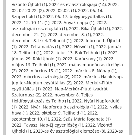
Vízöntő Újhold (1)
,
2022-es év asztrológiája (14)
,
2022.
02. 02-20-22. (2)
,
2022. 02.02. (1)
,
2022. 06. 14.
Szuperhold (1)
,
2022. 06. 17. bolygóegyüttállás (1)
,
2022. 12. 10-11. (1)
,
2022. Anyák napja (1)
,
2022.
asztrológiai összefoglaló (1)
,
2022. Bika Újhold (1)
,
2022.
december 21. (1)
,
2022. december 8. (1)
,
2022.
december 8. Ikrek Telihold (1)
,
2022. február 1. Újhold
(1)
,
2022. Feltámadás (1)
,
2022. Húsvét (1)
,
2022. január
18. Telihold (1)
,
2022. Július 13. Bak Telihold (1)
,
2022.
június 29. Rák Újhold (1)
,
2022. Karácsony (1)
,
2022.
május 16. Telihold (1)
,
2022. május mundán asztrológia
(2)
,
2022. március 15. (1)
,
2022. március 8. Nőnap (1)
,
2022. március asztrológia (2)
,
2022. március Halak Nap-
Jupiter-Neptun együttállás (2)
,
2022. Merkúr-Plútó
együttállás, (1)
,
2022. Nap-Merkúr-Plútó kvadrát
Szaturnusz (2)
,
2022. november 8. Teljes
Holdfogyatkozás és Teliho (1)
,
2022. Nyári Napforduló
(1)
,
2022. Nyári Napforduló asztrológia (1)
,
2022. Nyilas
hava (1)
,
2022. október 9. Telihold (1)
,
2022.
szeptember 10. (1)
,
2022. Szűz Mária foganata (1)
,
2022. Tavaszi Nap-Éj egyenlőség (1)
,
2022. Vízöntő
Újhold (1)
,
2023-as év asztrológiai elemzése (8)
,
2023-as