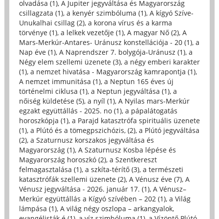
olvadása (1)
,
A Jupiter jegyváltása és Magyarország
csillagzata (1)
,
a kenyér szimbóluma (1)
,
A kígyó Szíve-
Unukalhai csillag (2)
,
a korona vírus és a karma
törvénye (1)
,
a lelkek vezetője (1)
,
A magyar Nő (2)
,
A
Mars-Merkúr-Antares- Uránusz konstellációja - 20 (1)
,
a
Nap éve (1)
,
A Naprendszer 7. bolygója-Uránusz (1)
,
a
Négy elem szellemi üzenete (3)
,
a négy emberi karakter
(1)
,
a nemzet hivatása - Magyarország kamrapontja (1)
,
A nemzet immunitása (1)
,
a Neptun 165 éves új
történelmi ciklusa (1)
,
a Neptun jegyváltása (1)
,
a
nőiség küldetése (5)
,
a nyíl (1)
,
A Nyilas mars-Merkúr
egzakt együttállás - 2025. no (1)
,
a pápalátogatás
horoszkópja (1)
,
a Parajd katasztrófa spirituális üzenete
(1)
,
a Plútó és a tömegpszichózis, (2)
,
a Plútó jegyváltása
(2)
,
a Szaturnusz korszakos jegyváltása és
Magyarország (1)
,
A Szaturnusz Kosba lépése és
Magyarország horoszkó (2)
,
a Szentkereszt
felmagasztalása (1)
,
a szkíta-térítő (3)
,
a természeti
katasztrófák szellemi üzenete (2)
,
A Vénusz éve (7)
,
A
Vénusz jegyváltása - 2026. január 17. (1)
,
A Vénusz–
Merkúr együttállás a Kígyó szívében – 202 (1)
,
a Világ
lámpása (1)
,
A világ négy oszlopa – arkangyalok,
evangélisták é (1)
,
a víz szimbóluma (1)
,
a Vízöntő Plútó