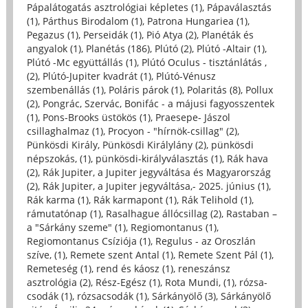
Pápalátogatás asztrológiai képletes (1)
,
Pápaválasztás
(1)
,
Párthus Birodalom (1)
,
Patrona Hungariea (1)
,
Pegazus (1)
,
Perseidák (1)
,
Pió Atya (2)
,
Planéták és
angyalok (1)
,
Planétás (186)
,
Plútó (2)
,
Plútó -Altair (1)
,
Plútó -Mc együttállás (1)
,
Plútó Oculus - tisztánlátás ,
(2)
,
Plútó-Jupiter kvadrát (1)
,
Plútó-Vénusz
szembenállás (1)
,
Poláris párok (1)
,
Polaritás (8)
,
Pollux
(2)
,
Pongrác, Szervác, Bonifác - a májusi fagyosszentek
(1)
,
Pons-Brooks üstökös (1)
,
Praesepe- Jászol
csillaghalmaz (1)
,
Procyon - "hírnök-csillag" (2)
,
Pünkösdi Király, Pünkösdi Királylány (2)
,
pünkösdi
népszokás, (1)
,
pünkösdi-királyválasztás (1)
,
Rák hava
(2)
,
Rák Jupiter, a Jupiter jegyváltása és Magyarország
(2)
,
Rák Jupiter, a Jupiter jegyváltása,- 2025. június (1)
,
Rák karma (1)
,
Rák karmapont (1)
,
Rák Telihold (1)
,
rámutatónap (1)
,
Rasalhague állócsillag (2)
,
Rastaban –
a "Sárkány szeme" (1)
,
Regiomontanus (1)
,
Regiomontanus Csíziója (1)
,
Regulus - az Oroszlán
szíve, (1)
,
Remete szent Antal (1)
,
Remete Szent Pál (1)
,
Remeteség (1)
,
rend és káosz (1)
,
reneszánsz
asztrológia (2)
,
Rész-Egész (1)
,
Rota Mundi, (1)
,
rózsa-
csodák (1)
,
rózsacsodák (1)
,
Sárkányölő (3)
,
Sárkányölő