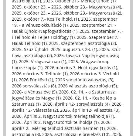
asztrológia, (1)
,
2025. október 21.- Mérleg Újhold (1)
,
2025. október 23. – 2026. október 23.- Magyarorszá (4)
,
2025. október 23. – 2026. október 23.- Magyarorszá (2)
,
2025. október 7.- Kos Telihold, (1)
,
2025. szeptember
19. - a Vénusz okkultáció (1)
,
2025. szeptember 21. -
Halak Újhold-Napfogyatkozás (1)
,
2025. szeptember 7. -
i Telihold és Teljes Holdfogy (1)
,
2025. Szeptember 7.-
Halak Telihold (1)
,
2025. szeptemberi asztrológia (2)
,
2025. Szűz Újhold- 2025. augusztus 23. (1)
,
2025. Szűz
hava, asztrológia (2)
,
2025. tavaszi Nap-éj egyenlőség
(1)
,
2025. Virágvasárnap (1)
,
2025. Virágvasárnap
horoszkópja (1)
,
2026 március 3. Holdfogyatkozás (1)
,
2026 március 3. Telihold (1)
,
2026 március 3. Vérhold
(1)
,
2026 Pünkösd (1)
,
2026 sorsdöntő választás, (3)
,
2026 sorsválasztás (8)
,
2026 választás asztrológia (5)
,
2026- a Vénusz éve (5)
,
2026. 02. 14. - a Szaturnusz
jegyváltása és Magya (1)
,
2026. 02. 14. - Kosba lép a
Szaturnusz (1)
,
2026. április 12- sorsválasztás (4)
,
2026.
április 12- választás (2)
,
2026. április 12- választás, (3)
,
2026. Április 2. Nagycsütörtök mérleg teliholdja (1)
,
2026. Április 2. Nagycsütörtök teliholdja (1)
,
2026.
április 2.- Mérleg telihold asztrális hermen (1)
,
2026.
asztrológia (3)
,
2026. asztrológiai előrejelzés (10)
,
2026.