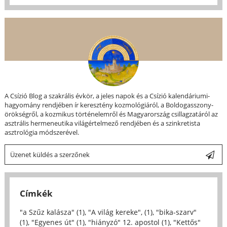
A Csízió Blog a szakrális évkör, a jeles napok és a Csízió kalendáriumi-
hagyomány rendjében ír keresztény kozmológiáról, a Boldogasszony-
örökségről, a kozmikus történelemről és Magyarország csillagzatáról az
asztrális hermeneutika világértelmező rendjében és a szinkretista
asztrológia módszerével.
Üzenet küldés a szerzőnek
Címkék
"a Szűz kalásza" (1)
,
"A világ kereke", (1)
,
"bika-szarv"
(1)
,
"Egyenes út" (1)
,
"hiányzó" 12. apostol (1)
,
"Kettős"