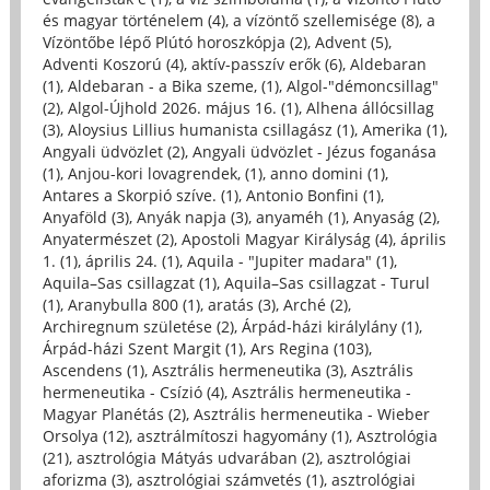
és magyar történelem (4)
,
a vízöntő szellemisége (8)
,
a
Vízöntőbe lépő Plútó horoszkópja (2)
,
Advent (5)
,
Adventi Koszorú (4)
,
aktív-passzív erők (6)
,
Aldebaran
(1)
,
Aldebaran - a Bika szeme, (1)
,
Algol-"démoncsillag"
(2)
,
Algol-Újhold 2026. május 16. (1)
,
Alhena állócsillag
(3)
,
Aloysius Lillius humanista csillagász (1)
,
Amerika (1)
,
Angyali üdvözlet (2)
,
Angyali üdvözlet - Jézus foganása
(1)
,
Anjou-kori lovagrendek, (1)
,
anno domini (1)
,
Antares a Skorpió szíve. (1)
,
Antonio Bonfini (1)
,
Anyaföld (3)
,
Anyák napja (3)
,
anyaméh (1)
,
Anyaság (2)
,
Anyatermészet (2)
,
Apostoli Magyar Királyság (4)
,
április
1. (1)
,
április 24. (1)
,
Aquila - "Jupiter madara" (1)
,
Aquila–Sas csillagzat (1)
,
Aquila–Sas csillagzat - Turul
(1)
,
Aranybulla 800 (1)
,
aratás (3)
,
Arché (2)
,
Archiregnum születése (2)
,
Árpád-házi királylány (1)
,
Árpád-házi Szent Margit (1)
,
Ars Regina (103)
,
Ascendens (1)
,
Asztrális hermeneutika (3)
,
Asztrális
hermeneutika - Csízió (4)
,
Asztrális hermeneutika -
Magyar Planétás (2)
,
Asztrális hermeneutika - Wieber
Orsolya (12)
,
asztrálmítoszi hagyomány (1)
,
Asztrológia
(21)
,
asztrológia Mátyás udvarában (2)
,
asztrológiai
aforizma (3)
,
asztrológiai számvetés (1)
,
asztrológiai