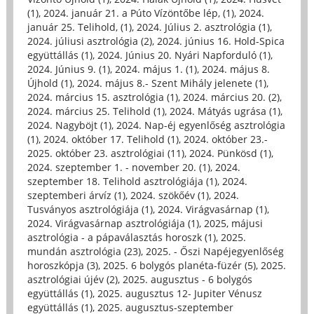
(1)
,
2024. január 21. a Púto Vízöntőbe lép, (1)
,
2024.
január 25. Telihold, (1)
,
2024. Július 2. asztrológia (1)
,
2024. júliusi asztrológia (2)
,
2024. június 16. Hold-Spica
együttállás (1)
,
2024. Június 20. Nyári Napforduló (1)
,
2024. Június 9. (1)
,
2024. május 1. (1)
,
2024. május 8.
Újhold (1)
,
2024. május 8.- Szent Mihály jelenete (1)
,
2024. március 15. asztrológia (1)
,
2024. március 20. (2)
,
2024. március 25. Telihold (1)
,
2024. Mátyás ugrása (1)
,
2024. Nagyböjt (1)
,
2024. Nap-éj egyenlőség asztrológia
(1)
,
2024. október 17. Telihold (1)
,
2024. október 23.-
2025. október 23. asztrológiai (11)
,
2024. Pünkösd (1)
,
2024. szeptember 1. - november 20. (1)
,
2024.
szeptember 18. Telihold asztrológiája (1)
,
2024.
szeptemberi árvíz (1)
,
2024. szökőév (1)
,
2024.
Tusványos asztrológiája (1)
,
2024. Virágvasárnap (1)
,
2024. Virágvasárnap asztrológiája (1)
,
2025, májusi
asztrológia - a pápaválasztás horoszk (1)
,
2025.
mundán asztrológia (23)
,
2025. - Őszi Napéjegyenlőség
horoszkópja (3)
,
2025. 6 bolygós planéta-füzér (5)
,
2025.
asztrológiai újév (2)
,
2025. augusztus - 6 bolygós
együttállás (1)
,
2025. augusztus 12- Jupiter Vénusz
együttállás (1)
,
2025. augusztus-szeptember