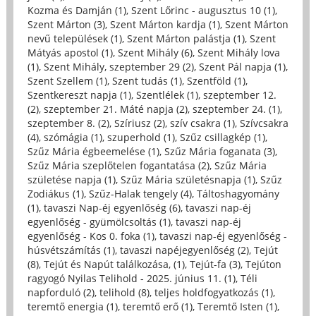
Kozma és Damján (1)
,
Szent Lőrinc - augusztus 10 (1)
,
Szent Márton (3)
,
Szent Márton kardja (1)
,
Szent Márton
nevű települések (1)
,
Szent Márton palástja (1)
,
Szent
Mátyás apostol (1)
,
Szent Mihály (6)
,
Szent Mihály lova
(1)
,
Szent Mihály, szeptember 29 (2)
,
Szent Pál napja (1)
,
Szent Szellem (1)
,
Szent tudás (1)
,
Szentföld (1)
,
Szentkereszt napja (1)
,
Szentlélek (1)
,
szeptember 12.
(2)
,
szeptember 21. Máté napja (2)
,
szeptember 24. (1)
,
szeptember 8. (2)
,
Szíriusz (2)
,
szív csakra (1)
,
Szívcsakra
(4)
,
szómágia (1)
,
szuperhold (1)
,
Szűz csillagkép (1)
,
Szűz Mária égbeemelése (1)
,
Szűz Mária foganata (3)
,
Szűz Mária szeplőtelen fogantatása (2)
,
Szűz Mária
születése napja (1)
,
Szűz Mária születésnapja (1)
,
Szűz
Zodiákus (1)
,
Szűz-Halak tengely (4)
,
Táltoshagyomány
(1)
,
tavaszi Nap-éj egyenlőség (6)
,
tavaszi nap-éj
egyenlőség - gyümölcsoltás (1)
,
tavaszi nap-éj
egyenlőség - Kos 0. foka (1)
,
tavaszi nap-éj egyenlőség -
húsvétszámítás (1)
,
tavaszi napéjegyenlőség (2)
,
Tejút
(8)
,
Tejút és Napút találkozása, (1)
,
Tejút-fa (3)
,
Tejúton
ragyogó Nyilas Telihold - 2025. június 11. (1)
,
Téli
napforduló (2)
,
telihold (8)
,
teljes holdfogyatkozás (1)
,
teremtő energia (1)
,
teremtő erő (1)
,
Teremtő Isten (1)
,