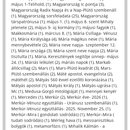
május 1-Telihold, (1)
,
Magyarország Ic pontja (3)
,
Magyarország Radix Napja és a Nap-Plútó szembenáll
(1)
,
Magyarország sorsfeladata (25)
,
Magyarország
társpatrónusa (1)
,
május 1. (1)
,
május 8. szent Mihály
jelenete (2)
,
május 9- új kormány (1)
,
májusi fagyok (1)
,
Makkosmária (1)
,
március 8. (1)
,
Mária Csillaga- Vénusz
(1)
,
Mária Királysága (4)
,
Mária mágikus neve (1)
,
Mária
mennybevétele (2)
,
Mária neve napja- szeptember 12.
(1)
,
Mária országa (3)
,
Mária szent neve napja (2)
,
Mária
tisztulta (1)
,
Mária, Keresztények segítője ünnep- május
24. (1)
,
Máriás lelkület (2)
,
máriás napok (1)
,
Markab
állócsillag (2)
,
Mars (1)
,
Mars-Plútó kvadrát (3)
,
Mars-
Plútó szembenállás (2)
,
Máté apostol, evangelista (2)
,
mátéhét (2)
,
Mátyás 560 évvel ezelőtti koronázása (1)
,
Mátyás apostol (1)
,
Mátyás király (1)
,
Mátyás-ugrása (1)
,
Mc (1)
,
Medusa-Gorgó mitológiáját (1)
,
mennyei kenyér
(1)
,
Mercedes (1)
,
Merkúr (2)
,
Merkúr éve- 2026 (1)
,
Merkúr-Vénusz együttállás - Uránusz szembenállás (1)
,
Merkúr-Vénusz együttállás- 2025. November 25, (1)
,
Merkúr–Mira ( gondolati sodródás) (1)
,
Merkúr–Mira (
tudati sodródás) (1)
,
Mérleg hava (1)
,
messianisztikus
bolygók (1)
,
metamorfózis (1)
,
Mihalik Kálmán - a