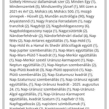
Székely Himnusz dallamának szer (2)
,
Minden Egy (1)
,
Mindenszentek (5)
,
Mindszenthy József (1)
,
Mit üzen a
2021-es év? (2)
,
Mohács (4)
,
Mohács 500, (1)
,
mozgó
ünnepek - Húsvét (2)
,
Mundán asztrológia (90)
,
Nagy
Anyaistennő (1)
,
Nagy Francia Forradalom (1)
,
nagy
tranzitok (2)
,
Nagyböjt (2)
,
Nagyboldogasszony (6)
,
Nagyboldogasszony napja (1)
,
Nagycsütörtök (2)
,
Nándoerfehérvár (2)
,
Nándorfehérvári diadal (4)
,
Nap
félév (2)
,
Nap-Antares együttállás (1)
,
Nap-Hold (1)
,
Nap-Hold és a Hamal és Shedir állócsillagok együtt (1)
,
Nap-Jupiter szembenállás (1)
,
Nap-Mars együttállás (3)
,
Nap-Mars-Plútó T-kvadrát (1)
,
Nap-Merkúr együttállás
(1)
,
Nap-Merkúr szextil Uránusz-karmapont (1)
,
Nap-
Neptun együttállás (1)
,
Nap-Neptun szembenállás (2)
,
Nap-Plútó kvadrát (3)
,
Nap-Plútó oppozíció (1)
,
Nap-
Plútó szembenállás (2)
,
Nap-Szaturnusz kvadrát (1)
,
Nap-Szaturnusz szembenállás (1)
,
Nap-Uránusz egzakt
együttállás, (1)
,
Nap-Uránusz kvadrát - 2025. augusztus
24. (1)
,
Nap-Uránusz szembenállás (1)
,
Nap-Uránusz-
Algol együttállás, (1)
,
Nap-Uránusz-Karmapont
együttállás, kvadrát Szaturn (1)
,
napfivér (110)
,
Napfogyatkozás (2)
,
napisteni szimbólumok (1)
,
Napkeleti bölcsek (2)
,
Napközpontú világnézet (1)
,