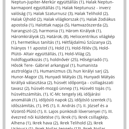
Neptun-Jupiter-Merkúr együttállás (1)
,
Halak Neptun-
karmapont együttállás (1)
,
Halak Neptunusz - inverz
valóság (1)
,
Halak Szaturnusz (3)
,
Halak Telihold (2)
,
Halak Újhold (2)
,
Halak világkorszak (1)
,
Halak Zodiákus
apostola (1)
,
Halottak napja (5)
,
Hamvazószerda (2)
,
harangszó (2)
,
harmonia (1)
,
Három Királyok (1)
,
Háromkirályok (2)
,
Határok, (8)
,
Heliocentrikus világkép
(1)
,
hermetikus tanítás (1)
,
Hétfájdalmú Szűzanya (2)
,
hiányos 11 apostol (1)
,
Hold (1)
,
Hold-félév (3)
,
Hold-
Plútó- Altair együttállás, (1)
,
Hold-Világ (2)
,
holdfogyatkozás (1)
,
holdnővér (25)
,
Hőségriadó (1)
,
Hősök Tere- Gábriel arkangyal (1)
,
humanista
asztrológia (1)
,
Humanizmus (3)
,
hun királyi sarj (2)
,
Hunor-Magor (3)
,
Hunyadi Mátyás (3)
,
Hunyadi Mátyás
királlyá választása (2)
,
húsvét időpontja - csillagászati
tavasz (2)
,
húsvét-mozgó ünnep (1)
,
Húsvéti tojás (1)
,
húsvétszámítás, (1)
,
IC-Mc tengely (4)
,
időjárási
anomáliák (1)
,
időjósló napok (2)
,
időjósló szentek (1)
,
időszámítás, (1)
,
IHS (1)
,
II. András (1)
,
II. József és a
Vízöntő Plútó (1)
,
II. Lajos pünkösdi lóversenyei (1)
,
III.
évezred női küldetése (1)
,
Ikrek (1)
,
Ikrek csillagkép,
Alhena (1)
,
Ikrek hava (2)
,
Ikrek Telihold (2)
,
Ikrek
Uránusz (1)
,
Ikrek-Nyilas tengely (13)
,
Ikrek-Nyilas