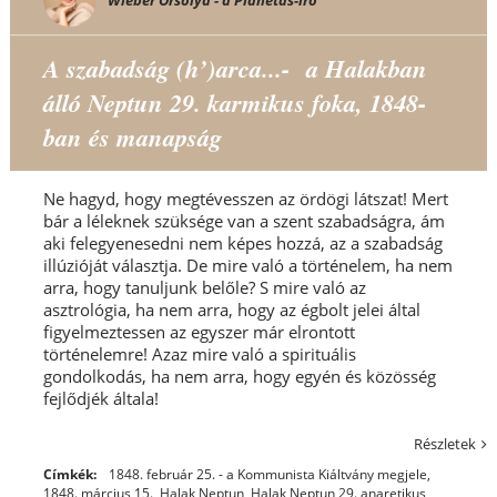
Wieber Orsolya - a Planétás-író
A szabadság (h’)arca...- a Halakban
álló Neptun 29. karmikus foka, 1848-
ban és manapság
Ne hagyd, hogy megtévesszen az ördögi látszat! Mert
bár a léleknek szüksége van a szent szabadságra, ám
aki felegyenesedni nem képes hozzá, az a szabadság
illúzióját választja. De mire való a történelem, ha nem
arra, hogy tanuljunk belőle? S mire való az
asztrológia, ha nem arra, hogy az égbolt jelei által
figyelmeztessen az egyszer már elrontott
történelemre! Azaz mire való a spirituális
gondolkodás, ha nem arra, hogy egyén és közösség
fejlődjék általa!
Részletek
Címkék:
1848. február 25. - a Kommunista Kiáltvány megjele
,
1848. március 15.
,
Halak Neptun
,
Halak Neptun 29. anaretikus,