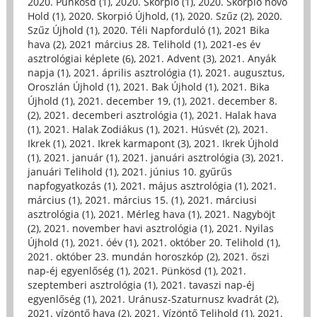
2020. Pünkösd (1)
,
2020. Skorpió (1)
,
2020. Skorpió növő
Hold (1)
,
2020. Skorpió Újhold, (1)
,
2020. Szűz (2)
,
2020.
Szűz Újhold (1)
,
2020. Téli Napforduló (1)
,
2021 Bika
hava (2)
,
2021 március 28. Telihold (1)
,
2021-es év
asztrológiai képlete (6)
,
2021. Advent (3)
,
2021. Anyák
napja (1)
,
2021. április asztrológia (1)
,
2021. augusztus,
Oroszlán Újhold (1)
,
2021. Bak Újhold (1)
,
2021. Bika
Újhold (1)
,
2021. december 19, (1)
,
2021. december 8.
(2)
,
2021. decemberi asztrológia (1)
,
2021. Halak hava
(1)
,
2021. Halak Zodiákus (1)
,
2021. Húsvét (2)
,
2021.
Ikrek (1)
,
2021. Ikrek karmapont (3)
,
2021. Ikrek Újhold
(1)
,
2021. január (1)
,
2021. januári asztrológia (3)
,
2021.
januári Telihold (1)
,
2021. június 10. gyűrűs
napfogyatkozás (1)
,
2021. május asztrológia (1)
,
2021.
március (1)
,
2021. március 15. (1)
,
2021. márciusi
asztrológia (1)
,
2021. Mérleg hava (1)
,
2021. Nagyböjt
(2)
,
2021. november havi asztrológia (1)
,
2021. Nyilas
Újhold (1)
,
2021. óév (1)
,
2021. október 20. Telihold (1)
,
2021. október 23. mundán horoszkóp (2)
,
2021. őszi
nap-éj egyenlőség (1)
,
2021. Pünkösd (1)
,
2021.
szeptemberi asztrológia (1)
,
2021. tavaszi nap-éj
egyenlőség (1)
,
2021. Uránusz-Szaturnusz kvadrát (2)
,
2021. vízöntő hava (2)
,
2021. Vízöntő Telihold (1)
,
2021.