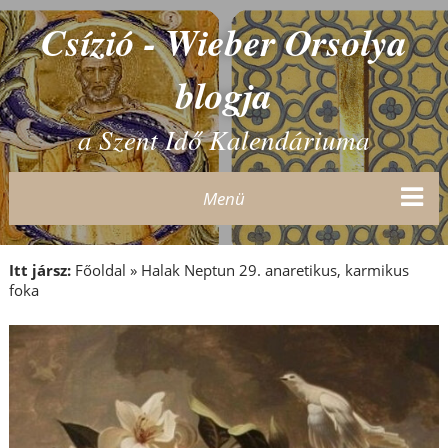
Csízió - Wieber Orsolya
blogja
a Szent Idő Kalendáriuma
Menü
Itt jársz:
Főoldal
»
Halak Neptun 29. anaretikus, karmikus
foka