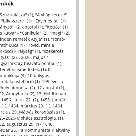
ímkék
 Szűz kalásza" (1)
,
"A világ kereke",
,
"bika-szarv" (1)
,
"Egyenes út" (1)
,
iányzó" 12. apostol (1)
,
"Kettős" (1)
,
s kutya" - "Canikula" (2)
,
"magi" (2)
,
inden remeték Atyja" (1)
,
"rontó-
ntó" Luca (1)
,
"rövid, mint a
nkösdi királyság" (1)
,
"szekercés
tyás" (2)
,
, 2026. május 1-
gyarország beavató pontja, (1)
,
,
rténelmi ismétlődés, (1)
,
0
imbolikája (3)
,
10 bolygós
anétakonstelláció (1)
,
105 éves a
ékely himnusz, (2)
,
12 apostol (1)
,
22, Aranybulla (2)
,
13. Holdhónap
,
1456. július 22. (2)
,
1458. január
 (1)
,
1464. március 29. (1)
,
1464.
rcius 29. Mátyás koronázása (1)
,
26-2026-Mohács asztrológia, (1)
,
32. augusztus 29. (1)
,
1848.
bruár 25. - a Kommunista Kiáltvány