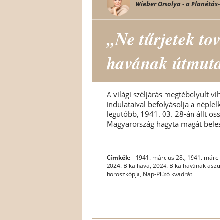
Wieber Orsolya - a Planétás-
„Ne tűrjetek tov
havának útmuta
A világi széljárás megtébolyult v
indulataival befolyásolja a néplel
legutóbb, 1941. 03. 28-án állt ö
Magyarország hagyta magát beleso
Címkék:
1941. március 28.
,
1941. márci
2024. Bika hava
,
2024. Bika havának aszt
horoszkópja
,
Nap-Plútó kvadrát