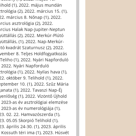
ihold (1)
,
2022. május mundán
trológia (2)
,
2022. március 15. (1)
,
22. március 8. Nőnap (1)
,
2022.
rcius asztrológia (2)
,
2022.
rcius Halak Nap-Jupiter-Neptun
üttállás (2)
,
2022. Merkúr-Plútó
üttállás, (1)
,
2022. Nap-Merkúr-
útó kvadrát Szaturnusz (2)
,
2022.
vember 8. Teljes Holdfogyatkozás
Teliho (1)
,
2022. Nyári Napforduló
,
2022. Nyári Napforduló
trológia (1)
,
2022. Nyilas hava (1)
,
22. október 9. Telihold (1)
,
2022.
eptember 10. (1)
,
2022. Szűz Mária
ganata (1)
,
2022. Tavaszi Nap-Éj
yenlőség (1)
,
2022. Vízöntő Újhold
,
2023-as év asztrológiai elemzése
,
2023-as év numerológiája (1)
,
23. 02. 22. Hamvazószerda (1)
,
23. 05.05 Skorpió Telihold (1)
,
3. április 24-30. (1)
,
2023. április
, Kossuth téri ima (1)
,
2023. Húsvét