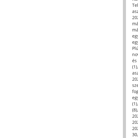
Tel
asz
20
má
má
egy
egy
Pl
no
és 
(1)
asz
20
sz
fo
eg
(1)
(8)
20
20
202
30