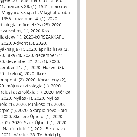
gjele (2)
,
1848. március 15. (4)
,
41. március 28. (1)
,
1941. március
. Magyarország a II. Világháborúba
,
1956. november 4. (1)
,
2020
trológiai előrejelzés (23)
,
2020
szakváltás, (1)
,
2020 Kos
llagjegy (1)
,
2020-kORSZAKKAPU
,
2020. Advent (3)
,
2020.
yáknapja (1)
,
2020. április hava (2)
,
0. Bika (4)
,
2020. december (1)
,
20. december 21-24. (1)
,
2020.
cember 21. (1)
,
2020. Húsvét (3)
,
0. Ikrek (4)
,
2020. Ikrek
rmapont, (2)
,
2020. Karácsony (2)
,
20. május asztrológia (1)
,
2020.
rciusi asztrológia (1)
,
2020. Mérleg
,
2020. Nyilas (1)
,
2020. Nyilas
hold (1)
,
2020. Pünkösd (1)
,
2020.
orpió (1)
,
2020. Skorpió növő Hold
,
2020. Skorpió Újhold, (1)
,
2020.
űz (2)
,
2020. Szűz Újhold (1)
,
2020.
li Napforduló (1)
,
2021 Bika hava
,
2021 március 28. Telihold (1)
,