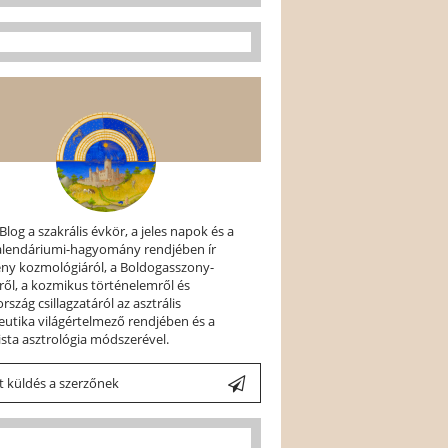
 Blog a szakrális évkör, a jeles napok és a
kalendáriumi-hagyomány rendjében ír
ény kozmológiáról, a Boldogasszony-
ről, a kozmikus történelemről és
szág csillagzatáról az asztrális
utika világértelmező rendjében és a
ista asztrológia módszerével.
 küldés a szerzőnek