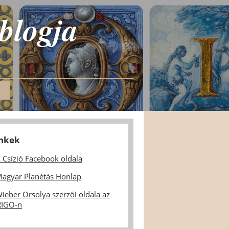
 blogja
inkek
 Csízió Facebook oldala
agyar Planétás Honlap
ieber Orsolya szerzői oldala az
IGO-n