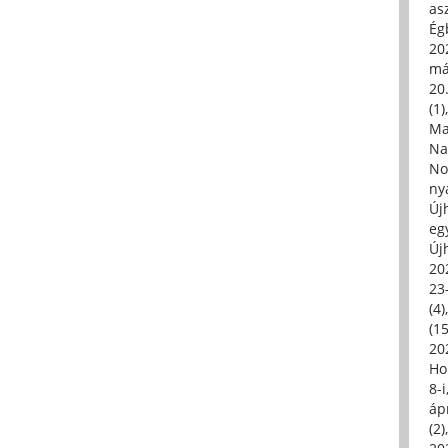
asz
Égb
202
má
20.
(1)
Ma
Na
No
ny
Új
eg
Új
20
23
(4)
(15
20
Ho
8-
áp
(2)