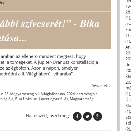
me
író
19
28
(1)
ábbi szívcserét!” - Bika
asz
kor
tása...
csi
(1)
An
202
iharában az ellenerő mindent megtesz, hogy
20
ket, a tömegeket. A Jupiter-Uránusz konstellációja
de
ssze az égbolton. Azon a napon, amelyen
202
dródni a II. Világháború „viharába”.
ka
20
Részletek
má
(1)
us 28. Magyarország a II. Világháborúba
,
2024. asztrológiája
,
rológiája
,
Bika Uránusz- Jupiter együttállás
,
Magyarország
Új
Sk
(1)
Ha tetszett, oszd meg:
Sz
Té
(2)