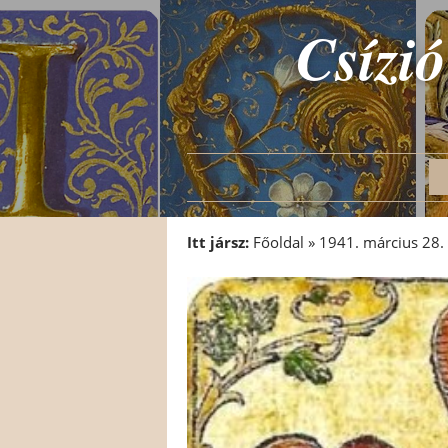
Csízió
Itt jársz:
Főoldal
»
1941. március 28. 