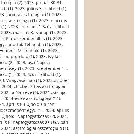
trológia (2)
,
2023. január 30-31.
olt (1)
,
2023. július 3. Telihold (1)
,
3. Júniusi asztrológia, (1)
,
2023.
jusi asztrológia (1)
,
2023. március
 (1)
,
2023. március 7. Szűz Telihold
,
2023. március 8. Nőnap (1)
,
2023.
rs-Plútó szembenállás (1)
,
2023.
gycsütörtök Teliholdja (1)
,
2023.
vember 27. Telihold (1)
,
2023.
ári napforduló (1)
,
2023. Nyilas
hold (2)
,
2023. őszi Nap-éj
yenlőség (1)
,
2023. szeptember 15.
hold (1)
,
2023. Szűz Telihold (1)
,
23. Virágvasárnap (1)
,
2023.október
- 2024. október 23-as asztrológiai
,
2024 a Nap éve (6)
,
2024 csíziója
)
,
2024-es év asztrológiája (14)
,
24. április 8-i Újhold-Chiron-
ldcsomópont együ (1)
,
2024. április
i, Újhold- Napfogyatkozás (2)
,
2024.
rilis 8. napfogyatkozás az USA-ban
,
2024. asztrológiai összefoglaló (1)
,