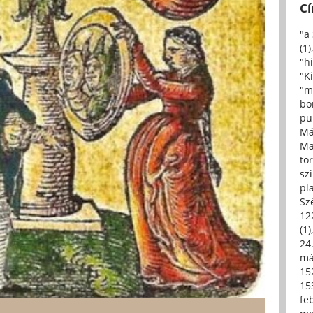
C
"a
(1)
"h
"Ki
"m
bo
pü
Má
Ma
tö
sz
pl
Sz
12
(1)
24.
má
15
15
fe