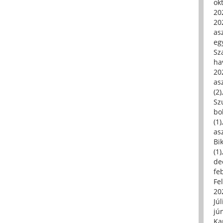
ok
20
20
asz
eg
Sz
ha
20
asz
(2)
Sz
bo
(1)
asz
Bi
(1)
de
fe
Fe
20
Júl
jú
Ka