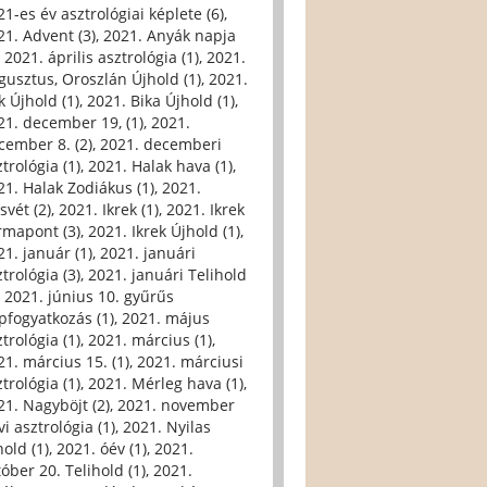
21-es év asztrológiai képlete (6)
,
21. Advent (3)
,
2021. Anyák napja
,
2021. április asztrológia (1)
,
2021.
gusztus, Oroszlán Újhold (1)
,
2021.
k Újhold (1)
,
2021. Bika Újhold (1)
,
21. december 19, (1)
,
2021.
cember 8. (2)
,
2021. decemberi
trológia (1)
,
2021. Halak hava (1)
,
21. Halak Zodiákus (1)
,
2021.
svét (2)
,
2021. Ikrek (1)
,
2021. Ikrek
rmapont (3)
,
2021. Ikrek Újhold (1)
,
21. január (1)
,
2021. januári
trológia (3)
,
2021. januári Telihold
,
2021. június 10. gyűrűs
pfogyatkozás (1)
,
2021. május
trológia (1)
,
2021. március (1)
,
21. március 15. (1)
,
2021. márciusi
trológia (1)
,
2021. Mérleg hava (1)
,
21. Nagyböjt (2)
,
2021. november
i asztrológia (1)
,
2021. Nyilas
hold (1)
,
2021. óév (1)
,
2021.
tóber 20. Telihold (1)
,
2021.