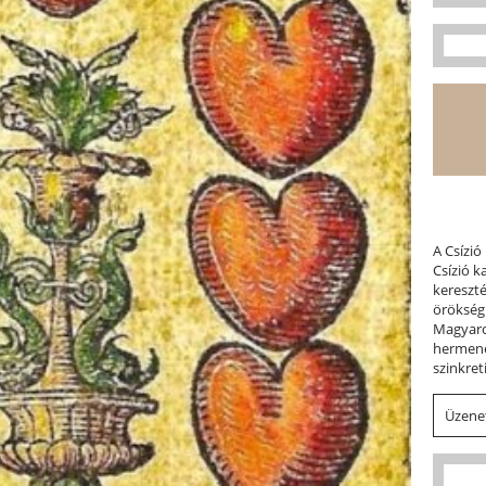
A Csízió
Csízió 
kereszt
örökség
Magyaror
hermene
szinkret
Üzenet