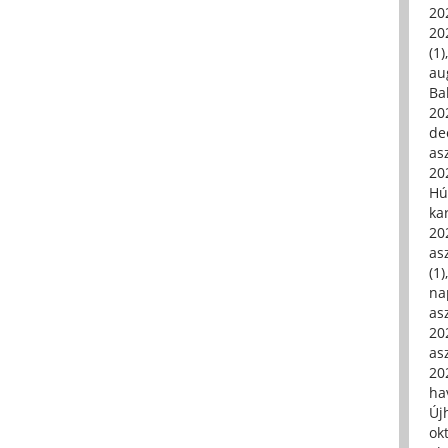
20
20
(1)
au
Ba
20
de
asz
20
Hú
ka
20
asz
(1)
na
asz
20
asz
20
hav
Új
ok