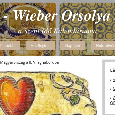
 - Wieber Orsolya
a Szent Idő Kalendáriuma
Planétás
Ars Regina
Napfívér
Holdnővér
Magyarország a II. Világháborúba
L
A
M
W
OR