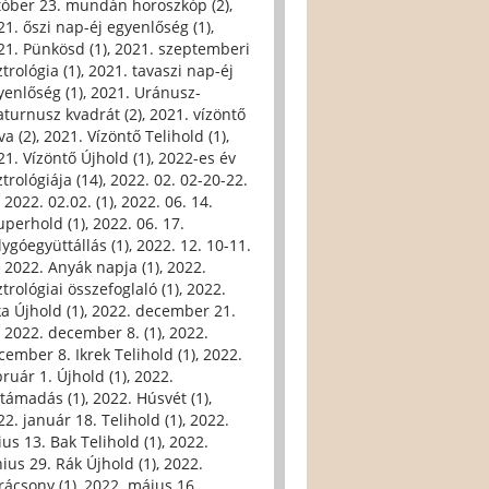
tóber 23. mundán horoszkóp (2)
,
21. őszi nap-éj egyenlőség (1)
,
21. Pünkösd (1)
,
2021. szeptemberi
trológia (1)
,
2021. tavaszi nap-éj
yenlőség (1)
,
2021. Uránusz-
aturnusz kvadrát (2)
,
2021. vízöntő
va (2)
,
2021. Vízöntő Telihold (1)
,
21. Vízöntő Újhold (1)
,
2022-es év
trológiája (14)
,
2022. 02. 02-20-22.
,
2022. 02.02. (1)
,
2022. 06. 14.
uperhold (1)
,
2022. 06. 17.
lygóegyüttállás (1)
,
2022. 12. 10-11.
,
2022. Anyák napja (1)
,
2022.
trológiai összefoglaló (1)
,
2022.
ka Újhold (1)
,
2022. december 21.
,
2022. december 8. (1)
,
2022.
cember 8. Ikrek Telihold (1)
,
2022.
bruár 1. Újhold (1)
,
2022.
ltámadás (1)
,
2022. Húsvét (1)
,
22. január 18. Telihold (1)
,
2022.
ius 13. Bak Telihold (1)
,
2022.
nius 29. Rák Újhold (1)
,
2022.
rácsony (1)
,
2022. május 16.