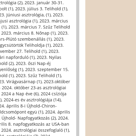
trológia (2)
,
2023. január 30-31.
olt (1)
,
2023. július 3. Telihold (1)
,
3. Júniusi asztrológia, (1)
,
2023.
jusi asztrológia (1)
,
2023. március
 (1)
,
2023. március 7. Szűz Telihold
,
2023. március 8. Nőnap (1)
,
2023.
rs-Plútó szembenállás (1)
,
2023.
gycsütörtök Teliholdja (1)
,
2023.
vember 27. Telihold (1)
,
2023.
ári napforduló (1)
,
2023. Nyilas
hold (2)
,
2023. őszi Nap-éj
yenlőség (1)
,
2023. szeptember 15.
hold (1)
,
2023. Szűz Telihold (1)
,
23. Virágvasárnap (1)
,
2023.október
- 2024. október 23-as asztrológiai
,
2024 a Nap éve (6)
,
2024 csíziója
)
,
2024-es év asztrológiája (14)
,
24. április 8-i Újhold-Chiron-
ldcsomópont együ (1)
,
2024. április
i, Újhold- Napfogyatkozás (2)
,
2024.
rilis 8. napfogyatkozás az USA-ban
,
2024. asztrológiai összefoglaló (1)
,