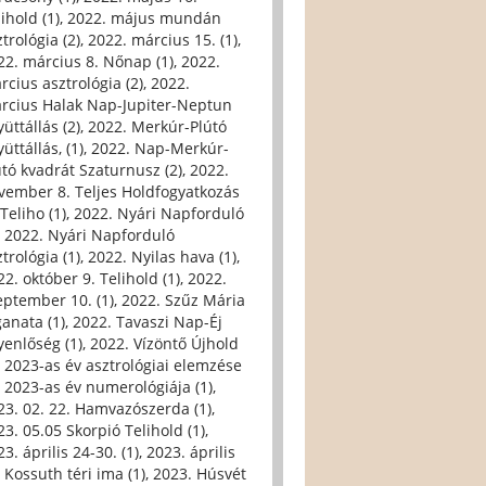
ihold (1)
,
2022. május mundán
trológia (2)
,
2022. március 15. (1)
,
22. március 8. Nőnap (1)
,
2022.
rcius asztrológia (2)
,
2022.
rcius Halak Nap-Jupiter-Neptun
üttállás (2)
,
2022. Merkúr-Plútó
üttállás, (1)
,
2022. Nap-Merkúr-
útó kvadrát Szaturnusz (2)
,
2022.
vember 8. Teljes Holdfogyatkozás
Teliho (1)
,
2022. Nyári Napforduló
,
2022. Nyári Napforduló
trológia (1)
,
2022. Nyilas hava (1)
,
22. október 9. Telihold (1)
,
2022.
eptember 10. (1)
,
2022. Szűz Mária
ganata (1)
,
2022. Tavaszi Nap-Éj
yenlőség (1)
,
2022. Vízöntő Újhold
,
2023-as év asztrológiai elemzése
,
2023-as év numerológiája (1)
,
23. 02. 22. Hamvazószerda (1)
,
23. 05.05 Skorpió Telihold (1)
,
3. április 24-30. (1)
,
2023. április
, Kossuth téri ima (1)
,
2023. Húsvét