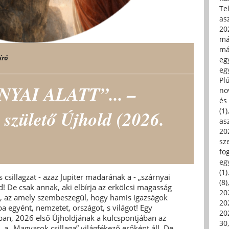
Tel
asz
20
má
má
író
egy
egy
Pl
YAI ALATT”... –
no
és 
(1)
 születő Újhold (2026.
asz
20
sz
fo
eg
(1)
 csillagzat - azaz Jupiter madarának a - „szárnyai
(8)
d! De csak annak, aki elbírja az erkölcsi magasság
20
ség, az amely szembeszegül, hogy hamis igazságok
20
 egyént, nemzetet, országot, s világot! Egy
202
kban, 2026 első Újholdjának a kulcspontjában az
30
a, a „Magyarok csillaga” világfékező erőként áll. De