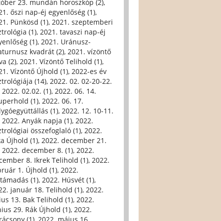
tóber 23. mundán horoszkóp (2)
,
21. őszi nap-éj egyenlőség (1)
,
21. Pünkösd (1)
,
2021. szeptemberi
trológia (1)
,
2021. tavaszi nap-éj
yenlőség (1)
,
2021. Uránusz-
aturnusz kvadrát (2)
,
2021. vízöntő
va (2)
,
2021. Vízöntő Telihold (1)
,
21. Vízöntő Újhold (1)
,
2022-es év
trológiája (14)
,
2022. 02. 02-20-22.
,
2022. 02.02. (1)
,
2022. 06. 14.
uperhold (1)
,
2022. 06. 17.
lygóegyüttállás (1)
,
2022. 12. 10-11.
,
2022. Anyák napja (1)
,
2022.
trológiai összefoglaló (1)
,
2022.
ka Újhold (1)
,
2022. december 21.
,
2022. december 8. (1)
,
2022.
cember 8. Ikrek Telihold (1)
,
2022.
bruár 1. Újhold (1)
,
2022.
ltámadás (1)
,
2022. Húsvét (1)
,
22. január 18. Telihold (1)
,
2022.
ius 13. Bak Telihold (1)
,
2022.
nius 29. Rák Újhold (1)
,
2022.
rácsony (1)
,
2022. május 16.