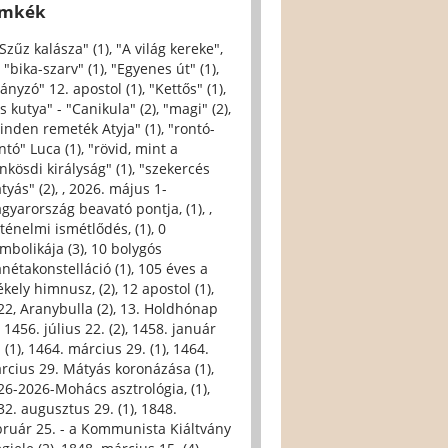
ímkék
 Szűz kalásza" (1)
,
"A világ kereke",
,
"bika-szarv" (1)
,
"Egyenes út" (1)
,
iányzó" 12. apostol (1)
,
"Kettős" (1)
,
s kutya" - "Canikula" (2)
,
"magi" (2)
,
inden remeték Atyja" (1)
,
"rontó-
ntó" Luca (1)
,
"rövid, mint a
nkösdi királyság" (1)
,
"szekercés
tyás" (2)
,
, 2026. május 1-
gyarország beavató pontja, (1)
,
,
rténelmi ismétlődés, (1)
,
0
imbolikája (3)
,
10 bolygós
anétakonstelláció (1)
,
105 éves a
ékely himnusz, (2)
,
12 apostol (1)
,
22, Aranybulla (2)
,
13. Holdhónap
,
1456. július 22. (2)
,
1458. január
 (1)
,
1464. március 29. (1)
,
1464.
rcius 29. Mátyás koronázása (1)
,
26-2026-Mohács asztrológia, (1)
,
32. augusztus 29. (1)
,
1848.
bruár 25. - a Kommunista Kiáltvány