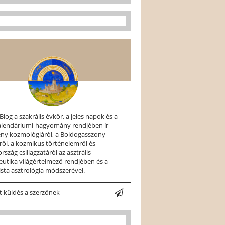
 Blog a szakrális évkör, a jeles napok és a
kalendáriumi-hagyomány rendjében ír
ény kozmológiáról, a Boldogasszony-
ről, a kozmikus történelemről és
szág csillagzatáról az asztrális
utika világértelmező rendjében és a
ista asztrológia módszerével.
 küldés a szerzőnek