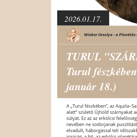
2026.01.17.
Wieber Orsolya - a Planétás-
TURUL "SZÁRN
Turul fészkében
január 18.)
A „Turul fészkében”, az Aquila–Sas
alatt” születő Újhold szárnyakat a
súlyát. Ez az az erkölcsi felelős
nevében ne sodorjanak pusztításba
elvadult, háborgással teli idősza
igazság, a hit, az erkölcs planétáj