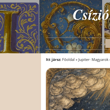
Csízió
Itt jársz:
Főoldal
»
Jupiter- Magyarok 