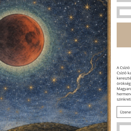
A Csízió
Csízió 
kereszt
örökség
Magyaror
hermene
szinkret
Üzenet