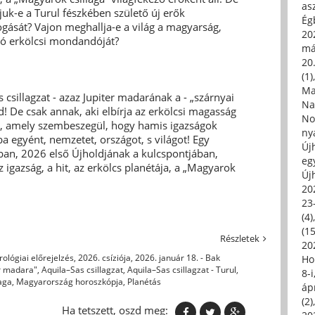
asz
k-e a Turul fészkében születő új erők
Égb
gását? Vajon meghallja-e a világ a magyarság,
202
ró erkölcsi mondandóját?
má
20.
(1)
Ma
 csillagzat - azaz Jupiter madarának a - „szárnyai
Na
d! De csak annak, aki elbírja az erkölcsi magasság
No
ség, amely szembeszegül, hogy hamis igazságok
ny
 egyént, nemzetet, országot, s világot! Egy
Új
kban, 2026 első Újholdjának a kulcspontjában,
eg
 igazság, a hit, az erkölcs planétája, a „Magyarok
Új
20
23
(4)
(15
Részletek
20
rológiai előrejelzés
,
2026. csíziója
,
2026. január 18. - Bak
Ho
er madara"
,
Aquila–Sas csillagzat
,
Aquila–Sas csillagzat - Turul
,
8-
laga
,
Magyarország horoszkópja
,
Planétás
áp
(2)
Ha tetszett, oszd meg: