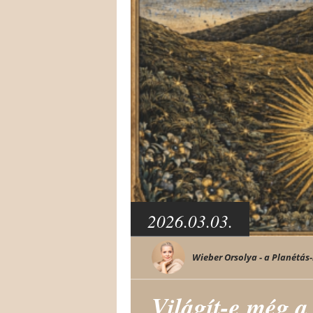
2026.03.03.
Wieber Orsolya - a Planétás-
Világít-e még a