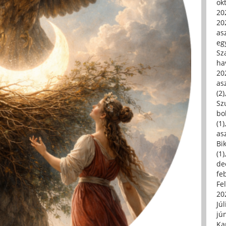
ok
20
20
asz
eg
Sz
ha
20
asz
(2)
Sz
bo
(1)
asz
Bi
(1)
de
fe
Fe
20
Júl
jú
Ka