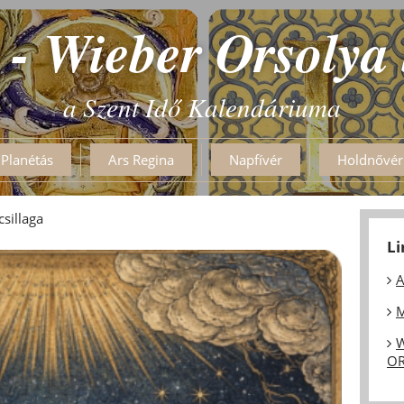
 - Wieber Orsolya
a Szent Idő Kalendáriuma
Planétás
Ars Regina
Napfívér
Holdnővér
csillaga
L
A
M
W
OR