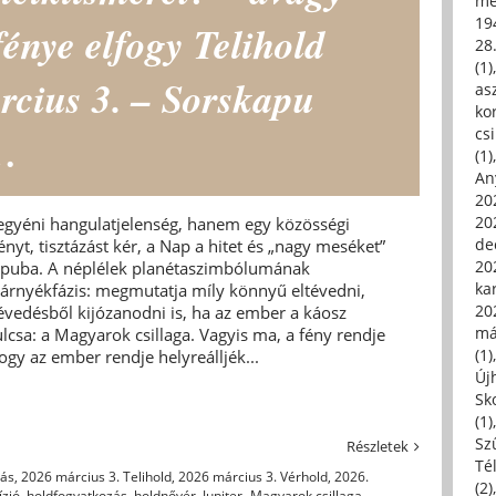
me
19
énye elfogy Telihold
28
(1)
rcius 3. – Sorskapu
asz
kor
csi
n…
(1)
An
202
20
 egyéni hangulatjelenség, hanem egy közösségi
de
ényt, tisztázást kér, a Nap a hitet és „nagy meséket”
202
skapuba. A néplélek planétaszimbólumának
ka
árnyékfázis: megmutatja míly könnyű eltévedni,
20
évedésből kijózanodni is, ha az ember a káosz
má
ulcsa: a Magyarok csillaga. Vagyis ma, a fény rendje
(1)
ogy az ember rendje helyreálljék...
Új
Sk
(1)
Sz
Részletek
Té
zás
,
2026 március 3. Telihold
,
2026 március 3. Vérhold
,
2026.
(2)
ízió
,
holdfogyatkozás
,
holdnővér
,
Jupiter- Magyarok csillaga
,