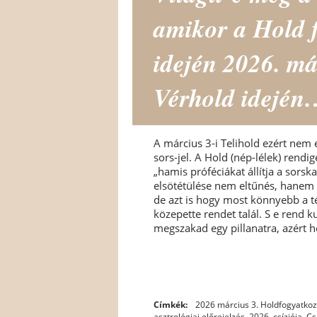
amikor a Hold f
idején 2026. má
Vérhold idejé
A március 3-i Telihold ezért nem
sors-jel. A Hold (nép-lélek) rendig
„hamis próféciákat állítja a sor
elsötétülése nem eltűnés, hanem 
de azt is hogy most könnyebb a t
közepette rendet talál. S e rend k
megszakad egy pillanatra, azért h
Címkék:
2026 március 3. Holdfogyatko
asztrológiai előrejelzés
,
2026. csíziója
,
Cs