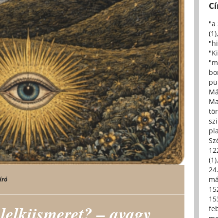
C
"a
(1)
"h
"Ki
"m
bo
pü
Má
Ma
tö
sz
pl
Sz
12
(1)
24.
író
má
15
15
 lelkiismeret? – avagy
fe