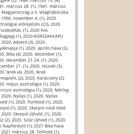
gjele (2)
,
1848. március 15. (4)
,
41. március 28. (1)
,
1941. március
. Magyarország a II. Világháborúba
,
1956. november 4. (1)
,
2020
trológiai előrejelzés (23)
,
2020
szakváltás, (1)
,
2020 Kos
llagjegy (1)
,
2020-kORSZAKKAPU
,
2020. Advent (3)
,
2020.
yáknapja (1)
,
2020. április hava (2)
,
0. Bika (4)
,
2020. december (1)
,
20. december 21-24. (1)
,
2020.
cember 21. (1)
,
2020. Húsvét (3)
,
0. Ikrek (4)
,
2020. Ikrek
rmapont, (2)
,
2020. Karácsony (2)
,
20. május asztrológia (1)
,
2020.
rciusi asztrológia (1)
,
2020. Mérleg
,
2020. Nyilas (1)
,
2020. Nyilas
hold (1)
,
2020. Pünkösd (1)
,
2020.
orpió (1)
,
2020. Skorpió növő Hold
,
2020. Skorpió Újhold, (1)
,
2020.
űz (2)
,
2020. Szűz Újhold (1)
,
2020.
li Napforduló (1)
,
2021 Bika hava
,
2021 március 28. Telihold (1)
,