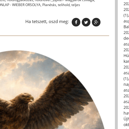
20
NLAP - WIEBER ORSOLYA
,
Planétás
,
telihold
,
teljes
20
(1)
au
Ha tetszett, oszd meg:
Ba
20
de
asz
20
Hú
ka
20
asz
(1)
na
asz
20
asz
20
hav
Új
ok