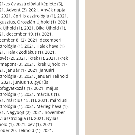
21-es év asztrológiai képlete (6)
,
21. Advent (3)
,
2021. Anyák napja
,
2021. április asztrológia (1)
,
2021.
gusztus, Oroszlán Újhold (1)
,
2021.
k Újhold (1)
,
2021. Bika Újhold (1)
,
21. december 19, (1)
,
2021.
cember 8. (2)
,
2021. decemberi
trológia (1)
,
2021. Halak hava (1)
,
21. Halak Zodiákus (1)
,
2021.
svét (2)
,
2021. Ikrek (1)
,
2021. Ikrek
rmapont (3)
,
2021. Ikrek Újhold (1)
,
21. január (1)
,
2021. januári
trológia (3)
,
2021. januári Telihold
,
2021. június 10. gyűrűs
pfogyatkozás (1)
,
2021. május
trológia (1)
,
2021. március (1)
,
21. március 15. (1)
,
2021. márciusi
trológia (1)
,
2021. Mérleg hava (1)
,
21. Nagyböjt (2)
,
2021. november
i asztrológia (1)
,
2021. Nyilas
hold (1)
,
2021. óév (1)
,
2021.
tóber 20. Telihold (1)
,
2021.