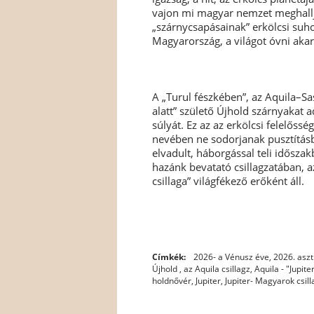
vajon mi magyar nemzet meghallju
„szárnycsapásainak” erkölcsi suho
Magyarország, a világot óvni aka
A „Turul fészkében”, az Aquila–Sas
alatt” születő Újhold szárnyakat a
súlyát. Ez az az erkölcsi felelős
nevében ne sodorjanak pusztításba
elvadult, háborgással teli idősza
hazánk bevatató csillagzatában, az
csillaga” világfékező erőként áll.
Címkék:
2026- a Vénusz éve
,
2026. aszt
Újhold , az Aquila csillagz
,
Aquila - "Jupit
holdnővér
,
Jupiter
,
Jupiter- Magyarok csil