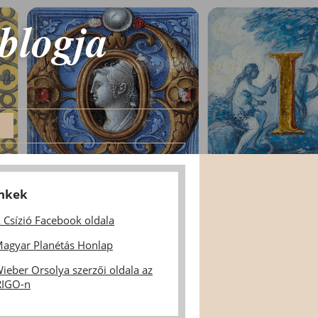
 blogja
inkek
 Csízió Facebook oldala
agyar Planétás Honlap
ieber Orsolya szerzői oldala az
IGO-n