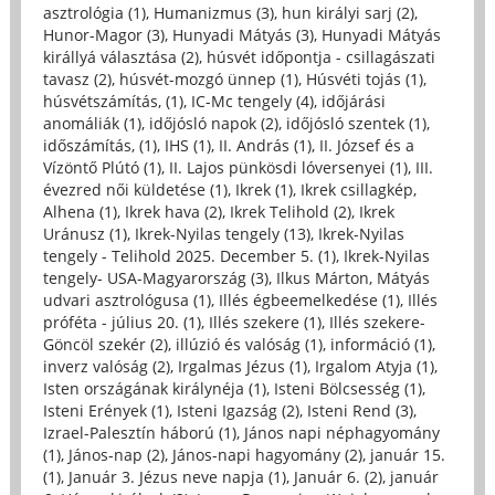
asztrológia (1)
,
Humanizmus (3)
,
hun királyi sarj (2)
,
Hunor-Magor (3)
,
Hunyadi Mátyás (3)
,
Hunyadi Mátyás
királlyá választása (2)
,
húsvét időpontja - csillagászati
tavasz (2)
,
húsvét-mozgó ünnep (1)
,
Húsvéti tojás (1)
,
húsvétszámítás, (1)
,
IC-Mc tengely (4)
,
időjárási
anomáliák (1)
,
időjósló napok (2)
,
időjósló szentek (1)
,
időszámítás, (1)
,
IHS (1)
,
II. András (1)
,
II. József és a
Vízöntő Plútó (1)
,
II. Lajos pünkösdi lóversenyei (1)
,
III.
évezred női küldetése (1)
,
Ikrek (1)
,
Ikrek csillagkép,
Alhena (1)
,
Ikrek hava (2)
,
Ikrek Telihold (2)
,
Ikrek
Uránusz (1)
,
Ikrek-Nyilas tengely (13)
,
Ikrek-Nyilas
tengely - Telihold 2025. December 5. (1)
,
Ikrek-Nyilas
tengely- USA-Magyarország (3)
,
Ilkus Márton, Mátyás
udvari asztrológusa (1)
,
Illés égbeemelkedése (1)
,
Illés
próféta - július 20. (1)
,
Illés szekere (1)
,
Illés szekere-
Göncöl szekér (2)
,
illúzió és valóság (1)
,
információ (1)
,
inverz valóság (2)
,
Irgalmas Jézus (1)
,
Irgalom Atyja (1)
,
Isten országának királynéja (1)
,
Isteni Bölcsesség (1)
,
Isteni Erények (1)
,
Isteni Igazság (2)
,
Isteni Rend (3)
,
Izrael-Palesztín háború (1)
,
János napi néphagyomány
(1)
,
János-nap (2)
,
János-napi hagyomány (2)
,
január 15.
(1)
,
Január 3. Jézus neve napja (1)
,
Január 6. (2)
,
január