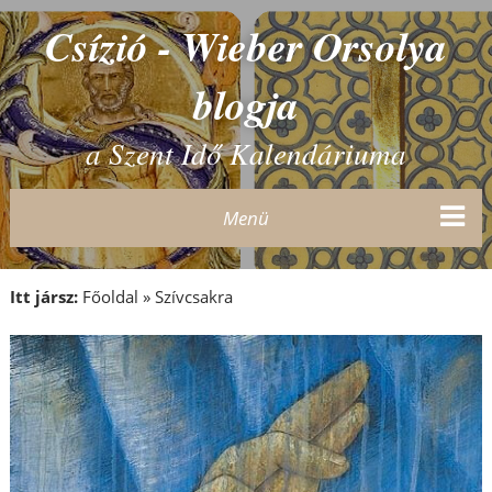
Csízió - Wieber Orsolya
blogja
a Szent Idő Kalendáriuma
Menü
Itt jársz:
Főoldal
»
Szívcsakra