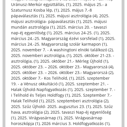
Uránusz-Merkúr együttállás, (1)
,
2025. május 25.- a
Szaturnusz Kosba lép, (1)
,
2025. május 7.-8
pápaválasztás (1)
,
2025. májusi asztrológia (4)
,
2025.
májusi asztrológia- pápaválasztás (1)
,
2025. májusi
mundán asztrológia (1)
,
2025. március 20. - tavaszi
nap-éj egyenlőség (1)
,
2025. március 24-25. (1)
,
2025.
március 24.-25. Magyarország ézévi sorsfelad (1)
,
2025.
március 24.-25. Magyarország szolár karmapon (1)
,
2025. november 7. - A washingtoni elnöki találkozó (2)
,
2025. novemberi asztrológia, (1)
,
2025. október 21-23. -
asztrológia, (1)
,
2025. október 21.- Mérleg Újhold (1)
,
2025. október 23. – 2026. október 23.- Magyarorszá (4)
,
2025. október 23. – 2026. október 23.- Magyarorszá (2)
,
2025. október 7.- Kos Telihold, (1)
,
2025. szeptember
19. - a Vénusz okkultáció (1)
,
2025. szeptember 21. -
Halak Újhold-Napfogyatkozás (1)
,
2025. szeptember 7. -
i Telihold és Teljes Holdfogy (1)
,
2025. Szeptember 7.-
Halak Telihold (1)
,
2025. szeptemberi asztrológia (2)
,
2025. Szűz Újhold- 2025. augusztus 23. (1)
,
2025. Szűz
hava, asztrológia (2)
,
2025. tavaszi Nap-éj egyenlőség
(1)
,
2025. Virágvasárnap (1)
,
2025. Virágvasárnap
horoszkópja (1)
,
2026 március 3. Holdfogyatkozás (1)
,