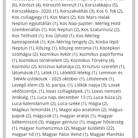
(6)
,
Köröszt (4)
,
Körosztó kereszt (1)
,
Korszakkapu (5)
,
Korszakkapu- 2020, (1)
,
Korszakváltás (3)
,
Kos 0. fok (2)
,
Kos csillagjegy (1)
,
Kos Mars (2)
,
Kos Mars-Halak
Neptun együttállás (1)
,
Kos Nap-Jupiter- Mérleg Hold
szembenállás (1)
,
Kos Neptun (2)
,
Kos Szaturnusz (2)
,
Kos Telihold (1)
,
Kos Újhold (1)
,
Kos-Mérleg
kamrapontok (1)
,
Kos-Mérleg tengely (2)
,
Kosba lépő
Neptun (1)
,
Kőszeg (1)
,
Kőszeg ostroma (1)
,
Középkori
szómágia (2)
,
kozmikus évkör (1)
,
kozmikus papírforma
(1)
,
kozmikus történelem (2)
,
Kozmikus Törvény (4)
,
Kozmosz (2)
,
Krisztus katonája (2)
,
Krisztusi szeretet (1)
,
látomások (1)
,
Lélek (1)
,
Lélektől-lélekig (1)
,
Lemmon és
SWAN üstökösök - 2025 október (1)
,
Lételemek (1)
,
Levegő elem (3)
,
ló, paripa, (1)
,
Lölkök napja (3)
,
Lovak
védőszentje, (1)
,
lovas csillagképek, (1)
,
Lovas nemzeti
örökség, (1)
,
Luca nap, december 13 (1)
,
Luca-búza (2)
,
Luca-kalendárium (2)
,
Luca-széke (1)
,
mágia (2)
,
Mágikus lemondás (1)
,
Magoi apo anatolon (2)
,
mágus-
papok (2)
,
mágusok (1)
,
magyar aratás (1)
,
magyar
békemisszió (3)
,
magyar géniusz (1)
,
magyar hősiesség
(1)
,
magyar humanizmus (2)
,
Magyar küldetés (22)
,
magyar nő (1)
,
Magyar Pálos Rend (1)
,
Magyar Planétás