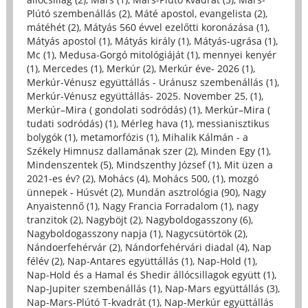
Plútó szembenállás (2)
,
Máté apostol, evangelista (2)
,
mátéhét (2)
,
Mátyás 560 évvel ezelőtti koronázása (1)
,
Mátyás apostol (1)
,
Mátyás király (1)
,
Mátyás-ugrása (1)
,
Mc (1)
,
Medusa-Gorgó mitológiáját (1)
,
mennyei kenyér
(1)
,
Mercedes (1)
,
Merkúr (2)
,
Merkúr éve- 2026 (1)
,
Merkúr-Vénusz együttállás - Uránusz szembenállás (1)
,
Merkúr-Vénusz együttállás- 2025. November 25, (1)
,
Merkúr–Mira ( gondolati sodródás) (1)
,
Merkúr–Mira (
tudati sodródás) (1)
,
Mérleg hava (1)
,
messianisztikus
bolygók (1)
,
metamorfózis (1)
,
Mihalik Kálmán - a
Székely Himnusz dallamának szer (2)
,
Minden Egy (1)
,
Mindenszentek (5)
,
Mindszenthy József (1)
,
Mit üzen a
2021-es év? (2)
,
Mohács (4)
,
Mohács 500, (1)
,
mozgó
ünnepek - Húsvét (2)
,
Mundán asztrológia (90)
,
Nagy
Anyaistennő (1)
,
Nagy Francia Forradalom (1)
,
nagy
tranzitok (2)
,
Nagyböjt (2)
,
Nagyboldogasszony (6)
,
Nagyboldogasszony napja (1)
,
Nagycsütörtök (2)
,
Nándoerfehérvár (2)
,
Nándorfehérvári diadal (4)
,
Nap
félév (2)
,
Nap-Antares együttállás (1)
,
Nap-Hold (1)
,
Nap-Hold és a Hamal és Shedir állócsillagok együtt (1)
,
Nap-Jupiter szembenállás (1)
,
Nap-Mars együttállás (3)
,
Nap-Mars-Plútó T-kvadrát (1)
,
Nap-Merkúr együttállás