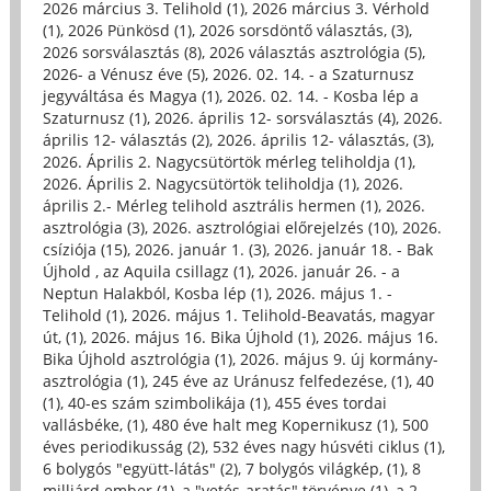
2026 március 3. Telihold (1)
,
2026 március 3. Vérhold
(1)
,
2026 Pünkösd (1)
,
2026 sorsdöntő választás, (3)
,
2026 sorsválasztás (8)
,
2026 választás asztrológia (5)
,
2026- a Vénusz éve (5)
,
2026. 02. 14. - a Szaturnusz
jegyváltása és Magya (1)
,
2026. 02. 14. - Kosba lép a
Szaturnusz (1)
,
2026. április 12- sorsválasztás (4)
,
2026.
április 12- választás (2)
,
2026. április 12- választás, (3)
,
2026. Április 2. Nagycsütörtök mérleg teliholdja (1)
,
2026. Április 2. Nagycsütörtök teliholdja (1)
,
2026.
április 2.- Mérleg telihold asztrális hermen (1)
,
2026.
asztrológia (3)
,
2026. asztrológiai előrejelzés (10)
,
2026.
csíziója (15)
,
2026. január 1. (3)
,
2026. január 18. - Bak
Újhold , az Aquila csillagz (1)
,
2026. január 26. - a
Neptun Halakból, Kosba lép (1)
,
2026. május 1. -
Telihold (1)
,
2026. május 1. Telihold-Beavatás, magyar
út, (1)
,
2026. május 16. Bika Újhold (1)
,
2026. május 16.
Bika Újhold asztrológia (1)
,
2026. május 9. új kormány-
asztrológia (1)
,
245 éve az Uránusz felfedezése, (1)
,
40
(1)
,
40-es szám szimbolikája (1)
,
455 éves tordai
vallásbéke, (1)
,
480 éve halt meg Kopernikusz (1)
,
500
éves periodikusság (2)
,
532 éves nagy húsvéti ciklus (1)
,
6 bolygós "együtt-látás" (2)
,
7 bolygós világkép, (1)
,
8
milliárd ember (1)
,
a "vetés-aratás" törvénye (1)
,
a 2