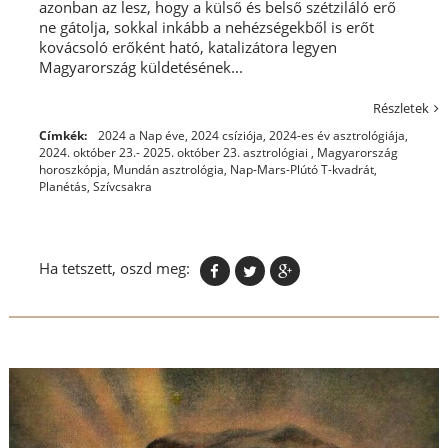
azonban az lesz, hogy a külső és belső szétziláló erő
ne gátolja, sokkal inkább a nehézségekből is erőt
kovácsoló erőként ható, katalizátora legyen
Magyarország küldetésének...
Részletek
Címkék:
2024 a Nap éve
,
2024 csíziója
,
2024-es év asztrológiája
,
2024. október 23.- 2025. október 23. asztrológiai
,
Magyarország
horoszkópja
,
Mundán asztrológia
,
Nap-Mars-Plútó T-kvadrát
,
Planétás
,
Szívcsakra
Ha tetszett, oszd meg: