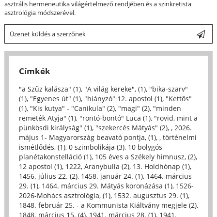
asztrális hermeneutika világértelmező rendjében és a szinkretista
asztrológia módszerével.
Üzenet küldés a szerzőnek
Címkék
"a Szűz kalásza" (1)
,
"A világ kereke", (1)
,
"bika-szarv"
(1)
,
"Egyenes út" (1)
,
"hiányzó" 12. apostol (1)
,
"Kettős"
(1)
,
"Kis kutya" - "Canikula" (2)
,
"magi" (2)
,
"minden
remeték Atyja" (1)
,
"rontó-bontó" Luca (1)
,
"rövid, mint a
pünkösdi királyság" (1)
,
"szekercés Mátyás" (2)
,
, 2026.
május 1- Magyarország beavató pontja, (1)
,
, történelmi
ismétlődés, (1)
,
0 szimbolikája (3)
,
10 bolygós
planétakonstelláció (1)
,
105 éves a Székely himnusz, (2)
,
12 apostol (1)
,
1222, Aranybulla (2)
,
13. Holdhónap (1)
,
1456. július 22. (2)
,
1458. január 24. (1)
,
1464. március
29. (1)
,
1464. március 29. Mátyás koronázása (1)
,
1526-
2026-Mohács asztrológia, (1)
,
1532. augusztus 29. (1)
,
1848. február 25. - a Kommunista Kiáltvány megjele (2)
,
1848. március 15. (4)
,
1941. március 28. (1)
,
1941.