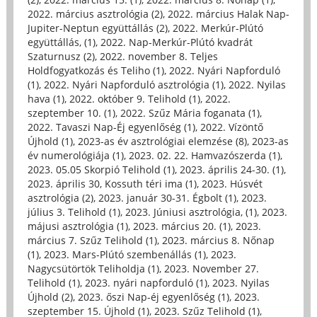
2022. március asztrológia (2)
,
2022. március Halak Nap-
Jupiter-Neptun együttállás (2)
,
2022. Merkúr-Plútó
együttállás, (1)
,
2022. Nap-Merkúr-Plútó kvadrát
Szaturnusz (2)
,
2022. november 8. Teljes
Holdfogyatkozás és Teliho (1)
,
2022. Nyári Napforduló
(1)
,
2022. Nyári Napforduló asztrológia (1)
,
2022. Nyilas
hava (1)
,
2022. október 9. Telihold (1)
,
2022.
szeptember 10. (1)
,
2022. Szűz Mária foganata (1)
,
2022. Tavaszi Nap-Éj egyenlőség (1)
,
2022. Vízöntő
Újhold (1)
,
2023-as év asztrológiai elemzése (8)
,
2023-as
év numerológiája (1)
,
2023. 02. 22. Hamvazószerda (1)
,
2023. 05.05 Skorpió Telihold (1)
,
2023. április 24-30. (1)
,
2023. április 30, Kossuth téri ima (1)
,
2023. Húsvét
asztrológia (2)
,
2023. január 30-31. Égbolt (1)
,
2023.
július 3. Telihold (1)
,
2023. Júniusi asztrológia, (1)
,
2023.
májusi asztrológia (1)
,
2023. március 20. (1)
,
2023.
március 7. Szűz Telihold (1)
,
2023. március 8. Nőnap
(1)
,
2023. Mars-Plútó szembenállás (1)
,
2023.
Nagycsütörtök Teliholdja (1)
,
2023. November 27.
Telihold (1)
,
2023. nyári napforduló (1)
,
2023. Nyilas
Újhold (2)
,
2023. őszi Nap-éj egyenlőség (1)
,
2023.
szeptember 15. Újhold (1)
,
2023. Szűz Telihold (1)
,