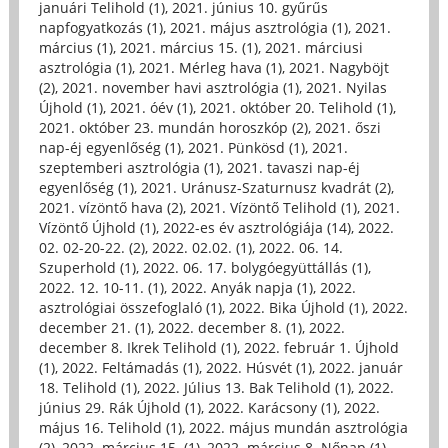
januári Telihold (1)
,
2021. június 10. gyűrűs
napfogyatkozás (1)
,
2021. május asztrológia (1)
,
2021.
március (1)
,
2021. március 15. (1)
,
2021. márciusi
asztrológia (1)
,
2021. Mérleg hava (1)
,
2021. Nagyböjt
(2)
,
2021. november havi asztrológia (1)
,
2021. Nyilas
Újhold (1)
,
2021. óév (1)
,
2021. október 20. Telihold (1)
,
2021. október 23. mundán horoszkóp (2)
,
2021. őszi
nap-éj egyenlőség (1)
,
2021. Pünkösd (1)
,
2021.
szeptemberi asztrológia (1)
,
2021. tavaszi nap-éj
egyenlőség (1)
,
2021. Uránusz-Szaturnusz kvadrát (2)
,
2021. vízöntő hava (2)
,
2021. Vízöntő Telihold (1)
,
2021.
Vízöntő Újhold (1)
,
2022-es év asztrológiája (14)
,
2022.
02. 02-20-22. (2)
,
2022. 02.02. (1)
,
2022. 06. 14.
Szuperhold (1)
,
2022. 06. 17. bolygóegyüttállás (1)
,
2022. 12. 10-11. (1)
,
2022. Anyák napja (1)
,
2022.
asztrológiai összefoglaló (1)
,
2022. Bika Újhold (1)
,
2022.
december 21. (1)
,
2022. december 8. (1)
,
2022.
december 8. Ikrek Telihold (1)
,
2022. február 1. Újhold
(1)
,
2022. Feltámadás (1)
,
2022. Húsvét (1)
,
2022. január
18. Telihold (1)
,
2022. Július 13. Bak Telihold (1)
,
2022.
június 29. Rák Újhold (1)
,
2022. Karácsony (1)
,
2022.
május 16. Telihold (1)
,
2022. május mundán asztrológia
(2)
,
2022. március 15. (1)
,
2022. március 8. Nőnap (1)
,