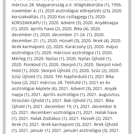
március 28. Magyarország a II. Világháborúba (1)
,
1956.
november 4. (1)
,
2020 asztrológiai előrejelzés (23)
,
2020
korszakváltás, (1)
,
2020 Kos csillagjegy (1)
,
2020-
kORSZAKKAPU (1)
,
2020. Advent (3)
,
2020. Anyáknapja
(1)
,
2020. április hava (2)
,
2020. Bika (4)
,
2020.
december (1)
,
2020. december 21-24. (1)
,
2020.
december 21. (1)
,
2020. Húsvét (3)
,
2020. Ikrek (4)
,
2020.
Ikrek karmapont, (2)
,
2020. Karácsony (2)
,
2020. május
asztrológia (1)
,
2020. márciusi asztrológia (1)
,
2020.
Mérleg (1)
,
2020. Nyilas (1)
,
2020. Nyilas Újhold (1)
,
2020. Pünkösd (1)
,
2020. Skorpió (1)
,
2020. Skorpió növő
Hold (1)
,
2020. Skorpió Újhold, (1)
,
2020. Szűz (2)
,
2020.
Szűz Újhold (1)
,
2020. Téli Napforduló (1)
,
2021 Bika
hava (2)
,
2021 március 28. Telihold (1)
,
2021-es év
asztrológiai képlete (6)
,
2021. Advent (3)
,
2021. Anyák
napja (1)
,
2021. április asztrológia (1)
,
2021. augusztus,
Oroszlán Újhold (1)
,
2021. Bak Újhold (1)
,
2021. Bika
Újhold (1)
,
2021. december 19, (1)
,
2021. december 8.
(2)
,
2021. decemberi asztrológia (1)
,
2021. Halak hava
(1)
,
2021. Halak Zodiákus (1)
,
2021. Húsvét (2)
,
2021.
Ikrek (1)
,
2021. Ikrek karmapont (3)
,
2021. Ikrek Újhold
(1)
,
2021. január (1)
,
2021. januári asztrológia (3)
,
2021.