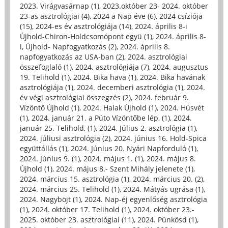
2023. Virágvasárnap (1)
,
2023.október 23- 2024. október
23-as asztrológiai (4)
,
2024 a Nap éve (6)
,
2024 csíziója
(15)
,
2024-es év asztrológiája (14)
,
2024. április 8-i
Újhold-Chiron-Holdcsomópont együ (1)
,
2024. április 8-
i, Újhold- Napfogyatkozás (2)
,
2024. április 8.
napfogyatkozás az USA-ban (2)
,
2024. asztrológiai
összefoglaló (1)
,
2024. asztrológiája (7)
,
2024. augusztus
19. Telihold (1)
,
2024. Bika hava (1)
,
2024. Bika havának
asztrológiája (1)
,
2024. decemberi asztrológia (1)
,
2024.
év végi asztrológiai összegzés (2)
,
2024. február 9.
Vízöntő Újhold (1)
,
2024. Halak Újhold (1)
,
2024. Húsvét
(1)
,
2024. január 21. a Púto Vízöntőbe lép, (1)
,
2024.
január 25. Telihold, (1)
,
2024. Július 2. asztrológia (1)
,
2024. júliusi asztrológia (2)
,
2024. június 16. Hold-Spica
együttállás (1)
,
2024. Június 20. Nyári Napforduló (1)
,
2024. Június 9. (1)
,
2024. május 1. (1)
,
2024. május 8.
Újhold (1)
,
2024. május 8.- Szent Mihály jelenete (1)
,
2024. március 15. asztrológia (1)
,
2024. március 20. (2)
,
2024. március 25. Telihold (1)
,
2024. Mátyás ugrása (1)
,
2024. Nagyböjt (1)
,
2024. Nap-éj egyenlőség asztrológia
(1)
,
2024. október 17. Telihold (1)
,
2024. október 23.-
2025. október 23. asztrológiai (11)
,
2024. Pünkösd (1)
,