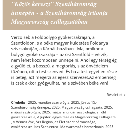
"Közös kereszt" Szentháromság
ünnepén - a Szentháromság tritonja
Magyarország csillagzatában
Vérző seb a Földbolygó gyökércsakráján, a
Szentföldön, s a béke magyar küldetése Földanya
szívcsakráján, a Kárpát-hazában...Ma, amikor a
bolygó gyökércsakrája – az ősi Szentföld – vérzik,
nem lehet közömbösen ünnepelni. Ahol egy térség ég
a gyűlölet, a bosszú, a megtorlás, s az önvédelem
tüzében, ott a test szenved. És ha a test egyetlen része
is beteg, azt megérzi az egész szervezet.Az emberiség
is csak akkor gyógyulhat, ha a szívében béke van!
Részletek
Címkék:
2025. mundán asztrológia
,
2025. június 15.-
Szentháromság ünnepe,
,
2025. Magyarország csillagzata
,
2025.
májusi asztrológia
,
2025. májusi mundán asztrológia
,
a Föld
gyökércsakrája
,
A Jupiter jegyváltása és Magyarország csillagzata
,
A Vénusz éve
,
Ars Regina
,
az Élet szent hármassága
,
gyökércsakra
,
Kos Szaturnusz
,
Magyarország horoszkópja, 2025
,