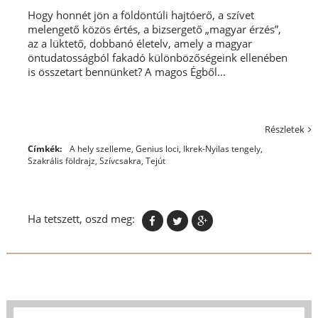
Hogy honnét jön a földöntúli hajtóerő, a szívet
melengető közös értés, a bizsergető „magyar érzés”,
az a lüktető, dobbanó életelv, amely a magyar
öntudatosságból fakadó különbözőségeink ellenében
is összetart bennünket? A magos Égből...
Részletek
Címkék:
A hely szelleme
,
Genius loci
,
Ikrek-Nyilas tengely
,
Szakrális földrajz
,
Szívcsakra
,
Tejút
Ha tetszett, oszd meg: