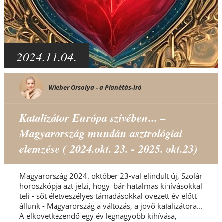
2024.11.04.
Wieber Orsolya - a Planétás-író
Katalizátor Európa szívében... –
Magyarország mundán asztrológiai
elemzése ( 2024.okt. 23. - 2025. okt.23)
Magyarország 2024. október 23-val elindult új, Szolár
horoszkópja azt jelzi, hogy bár hatalmas kihívásokkal
teli - sőt életveszélyes támadásokkal övezett év előtt
állunk - Magyarország a változás, a jövő katalizátora...
A elkövetkezendő egy év legnagyobb kihívása,