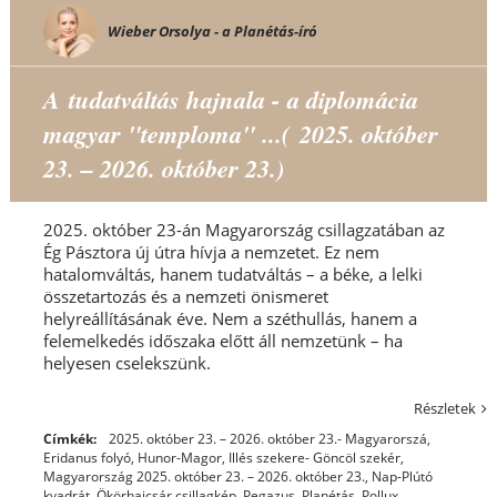
Wieber Orsolya - a Planétás-író
A tudatváltás hajnala - a diplomácia
magyar "temploma" ...( 2025. október
23. – 2026. október 23.)
2025. október 23-án Magyarország csillagzatában az
Ég Pásztora új útra hívja a nemzetet. Ez nem
hatalomváltás, hanem tudatváltás – a béke, a lelki
összetartozás és a nemzeti önismeret
helyreállításának éve. Nem a széthullás, hanem a
felemelkedés időszaka előtt áll nemzetünk – ha
helyesen cselekszünk.
Részletek
Címkék:
2025. október 23. – 2026. október 23.- Magyarorszá
,
Eridanus folyó
,
Hunor-Magor
,
Illés szekere- Göncöl szekér
,
Magyarország 2025. október 23. – 2026. október 23.
,
Nap-Plútó
kvadrát
,
Ökörhajcsár csillagkép
,
Pegazus
,
Planétás
,
Pollux
,