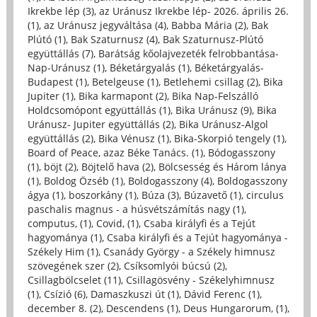
Ikrekbe lép (3)
,
az Uránusz Ikrekbe lép- 2026. április 26.
(1)
,
az Uránusz jegyváltása (4)
,
Babba Mária (2)
,
Bak
Plútó (1)
,
Bak Szaturnusz (4)
,
Bak Szaturnusz-Plútó
együttállás (7)
,
Barátság kőolajvezeték felrobbantása-
Nap-Uránusz (1)
,
Béketárgyalás (1)
,
Béketárgyalás-
Budapest (1)
,
Betelgeuse (1)
,
Betlehemi csillag (2)
,
Bika
Jupiter (1)
,
Bika karmapont (2)
,
Bika Nap-Felszálló
Holdcsomópont együttállás (1)
,
Bika Uránusz (9)
,
Bika
Uránusz- Jupiter együttállás (2)
,
Bika Uránusz-Algol
együttállás (2)
,
Bika Vénusz (1)
,
Bika-Skorpió tengely (1)
,
Board of Peace, azaz Béke Tanács. (1)
,
Bódogasszony
(1)
,
böjt (2)
,
Böjtelő hava (2)
,
Bölcsesség és Három lánya
(1)
,
Boldog Özséb (1)
,
Boldogasszony (4)
,
Boldogasszony
ágya (1)
,
boszorkány (1)
,
Búza (3)
,
Búzavető (1)
,
circulus
paschalis magnus - a húsvétszámítás nagy (1)
,
computus, (1)
,
Covid, (1)
,
Csaba királyfi és a Tejút
hagyománya (1)
,
Csaba királyfi és a Tejút hagyománya -
Székely Him (1)
,
Csanády György - a Székely himnusz
szövegének szer (2)
,
Csíksomlyói búcsú (2)
,
Csillagbölcselet (11)
,
Csillagösvény - Székelyhimnusz
(1)
,
Csízió (6)
,
Damaszkuszi út (1)
,
Dávid Ferenc (1)
,
december 8. (2)
,
Descendens (1)
,
Deus Hungarorum, (1)
,