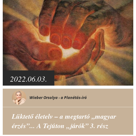
2022.06.03.
Wieber Orsolya - a Planétás-író
Lüktető életelv – a megtartó „magyar
érzés”... A Tejúton „járók” 3. rész