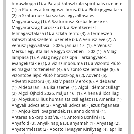
horoszkópja (1)
,
a Parajd katasztrófa spirituális üzenete
(1)
,
a Plútó és a tömegpszichózis, (2)
,
a Plútó jegyváltása
(2)
,
a Szaturnusz korszakos jegyváltása és
Magyarország (1)
,
A Szaturnusz Kosba lépése és
Magyarország horoszkó (2)
,
a Szentkereszt
felmagasztalása (1)
,
a szkíta-térítő (3)
,
a természeti
katasztrófák szellemi üzenete (2)
,
A Vénusz éve (7)
,
A
Vénusz jegyváltása - 2026. január 17. (1)
,
A Vénusz–
Merkúr együttállás a Kígyó szívében – 202 (1)
,
a Világ
lámpása (1)
,
A világ négy oszlopa – arkangyalok,
evangélisták é (1)
,
a víz szimbóluma (1)
,
a Vízöntő Plútó
és magyar történelem (4)
,
a vízöntő szellemisége (8)
,
a
Vízöntőbe lépő Plútó horoszkópja (2)
,
Advent (5)
,
Adventi Koszorú (4)
,
aktív-passzív erők (6)
,
Aldebaran
(1)
,
Aldebaran - a Bika szeme, (1)
,
Algol-"démoncsillag"
(2)
,
Algol-Újhold 2026. május 16. (1)
,
Alhena állócsillag
(3)
,
Aloysius Lillius humanista csillagász (1)
,
Amerika (1)
,
Angyali üdvözlet (2)
,
Angyali üdvözlet - Jézus foganása
(1)
,
Anjou-kori lovagrendek, (1)
,
anno domini (1)
,
Antares a Skorpió szíve. (1)
,
Antonio Bonfini (1)
,
Anyaföld (3)
,
Anyák napja (3)
,
anyaméh (1)
,
Anyaság (2)
,
Anyatermészet (2)
,
Apostoli Magyar Királyság (4)
,
április