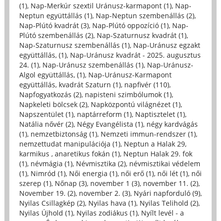
(1)
,
Nap-Merkúr szextil Uránusz-karmapont (1)
,
Nap-
Neptun együttállás (1)
,
Nap-Neptun szembenállás (2)
,
Nap-Plútó kvadrát (3)
,
Nap-Plútó oppozíció (1)
,
Nap-
Plútó szembenállás (2)
,
Nap-Szaturnusz kvadrát (1)
,
Nap-Szaturnusz szembenállás (1)
,
Nap-Uránusz egzakt
együttállás, (1)
,
Nap-Uránusz kvadrát - 2025. augusztus
24. (1)
,
Nap-Uránusz szembenállás (1)
,
Nap-Uránusz-
Algol együttállás, (1)
,
Nap-Uránusz-Karmapont
együttállás, kvadrát Szaturn (1)
,
napfivér (110)
,
Napfogyatkozás (2)
,
napisteni szimbólumok (1)
,
Napkeleti bölcsek (2)
,
Napközpontú világnézet (1)
,
Napszentület (1)
,
naptárreform (1)
,
Naptisztelet (1)
,
Natália nővér (2)
,
Négy Evangélista (1)
,
négy kardvágás
(1)
,
nemzetbiztonság (1)
,
Nemzeti immun-rendszer (1)
,
nemzettudat manipulációja (1)
,
Neptun a Halak 29,
karmikus , anaretikus fokán (1)
,
Neptun Halak 29. fok
(1)
,
névmágia (1)
,
Névmisztika (2)
,
névmisztikai védelem
(1)
,
Nimród (1)
,
Női energia (1)
,
női erő (1)
,
női lét (1)
,
női
szerep (1)
,
Nőnap (3)
,
november 1 (3)
,
november 11. (2)
,
November 19. (2)
,
november 2. (3)
,
Nyári napforduló (9)
,
Nyilas Csillagkép (2)
,
Nyilas hava (1)
,
Nyilas Telihold (2)
,
Nyilas Újhold (1)
,
Nyilas zodiákus (1)
,
Nyílt levél - a