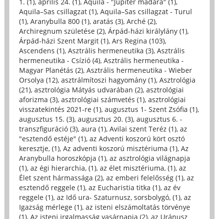
1. (1)
,
április 24. (1)
,
Aquila - "Jupiter madara" (1)
,
Aquila–Sas csillagzat (1)
,
Aquila–Sas csillagzat - Turul
(1)
,
Aranybulla 800 (1)
,
aratás (3)
,
Arché (2)
,
Archiregnum születése (2)
,
Árpád-házi királylány (1)
,
Árpád-házi Szent Margit (1)
,
Ars Regina (103)
,
Ascendens (1)
,
Asztrális hermeneutika (3)
,
Asztrális
hermeneutika - Csízió (4)
,
Asztrális hermeneutika -
Magyar Planétás (2)
,
Asztrális hermeneutika - Wieber
Orsolya (12)
,
asztrálmítoszi hagyomány (1)
,
Asztrológia
(21)
,
asztrológia Mátyás udvarában (2)
,
asztrológiai
aforizma (3)
,
asztrológiai számvetés (1)
,
asztrológiai
visszatekintés 2021-re (1)
,
augusztus 1- Szent Zsófia (1)
,
augusztus 15. (3)
,
augusztus 20. (3)
,
augusztus 6. -
transzfiguráció (3)
,
aura (1)
,
Avilai szent Teréz (1)
,
az
"esztendő estéje" (1)
,
az Adventi koszorú kört osztó
keresztje, (1)
,
Az adventi koszorú misztériuma (1)
,
Az
Aranybulla horoszkópja (1)
,
az asztrológia világnapja
(1)
,
az égi hierarchia, (1)
,
az élet misztériuma, (1)
,
az
Élet szent hármassága (2)
,
az emberi felelősség (1)
,
az
esztendő reggele (1)
,
az Eucharistia titka (1)
,
az év
reggele (1)
,
az Idő ura- Szaturnusz, sorsbolygó, (1)
,
az
Igazság mérlege (1)
,
az isteni elszámoltatás törvénye
(1)
,
Az isteni irgalmasság vasárnapja (2)
,
az Uránusz