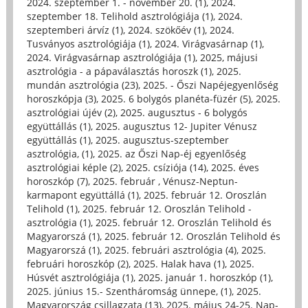
2024. szeptember 1. - november 20. (1)
,
2024.
szeptember 18. Telihold asztrológiája (1)
,
2024.
szeptemberi árvíz (1)
,
2024. szökőév (1)
,
2024.
Tusványos asztrológiája (1)
,
2024. Virágvasárnap (1)
,
2024. Virágvasárnap asztrológiája (1)
,
2025, májusi
asztrológia - a pápaválasztás horoszk (1)
,
2025.
mundán asztrológia (23)
,
2025. - Őszi Napéjegyenlőség
horoszkópja (3)
,
2025. 6 bolygós planéta-füzér (5)
,
2025.
asztrológiai újév (2)
,
2025. augusztus - 6 bolygós
együttállás (1)
,
2025. augusztus 12- Jupiter Vénusz
együttállás (1)
,
2025. augusztus-szeptember
asztrológia, (1)
,
2025. az Őszi Nap-éj egyenlőség
asztrológiai képle (2)
,
2025. csíziója (14)
,
2025. éves
horoszkóp (7)
,
2025. február , Vénusz-Neptun-
karmapont együttállá (1)
,
2025. február 12. Oroszlán
Telihold (1)
,
2025. február 12. Oroszlán Telihold -
asztrológia (1)
,
2025. február 12. Oroszlán Telihold és
Magyarorszá (1)
,
2025. február 12. Oroszlán Telihold és
Magyarorszá (1)
,
2025. februári asztrológia (4)
,
2025.
februári horoszkóp (2)
,
2025. Halak hava (1)
,
2025.
Húsvét asztrológiája (1)
,
2025. január 1. horoszkóp (1)
,
2025. június 15.- Szentháromság ünnepe, (1)
,
2025.
Magyarország csillagzata (13)
,
2025. május 24-25. Nap-