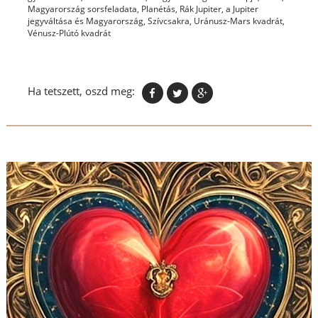
Magyarország sorsfeladata
,
Planétás
,
Rák Jupiter, a Jupiter
jegyváltása és Magyarország
,
Szívcsakra
,
Uránusz-Mars kvadrát
,
Vénusz-Plútó kvadrát
Ha tetszett, oszd meg: