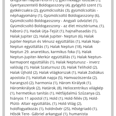
Gyertyaszentelő Boldogasszony (4)
,
gyógyító szent (1)
,
gyökércsakra (2)
,
gyümölcsoltás (3)
,
gyümölcsoltás -
néphagyomány (1)
,
Gyümölcsoltó Boldogasszony (6)
,
Gyümölcsoltó Boldogasszony - Angyali üdvözlet (1)
,
Gyümölcsoltó Boldogasszony - az élet misztériuma, (1)
,
háború (1)
,
Hadak útja-Tejút (1)
,
hajnalhasadás (1)
,
Halak Jupiter (2)
,
Halak Jupiter- Neptun (6)
,
Halak
Jupiter-Neptun és Vénusz együttállás (1)
,
Halak Nap-
Neptun együttállás (1)
,
Halak Neptun (18)
,
Halak
Neptun 29. anaretikus, karmikus foka (1)
,
Halak
Neptun-Jupiter-Merkúr együttállás (1)
,
Halak Neptun-
karmapont együttállás (1)
,
Halak Neptunusz - inverz
valóság (1)
,
Halak Szaturnusz (3)
,
Halak Telihold (2)
,
Halak Újhold (2)
,
Halak világkorszak (1)
,
Halak Zodiákus
apostola (1)
,
Halottak napja (5)
,
Hamvazószerda (2)
,
harangszó (2)
,
harmonia (1)
,
Három Királyok (1)
,
Háromkirályok (2)
,
Határok, (8)
,
Heliocentrikus világkép
(1)
,
hermetikus tanítás (1)
,
Hétfájdalmú Szűzanya (2)
,
hiányos 11 apostol (1)
,
Hold (1)
,
Hold-félév (3)
,
Hold-
Plútó- Altair együttállás, (1)
,
Hold-Világ (2)
,
holdfogyatkozás (1)
,
holdnővér (25)
,
Hőségriadó (1)
,
Hősök Tere- Gábriel arkangyal (1)
,
humanista