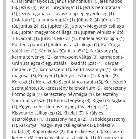
6. Háromkirályok (2)
,
Janus Pannonius (1)
,
jeles napok
(5)
,
Jézus (4)
,
Jézus "öreganyja" (1)
,
Jézus bemutatása
(1)
,
Jézus foganása - tavaszi nap-éj egyenlőség (1)
,
Jóslatok (1)
,
Julianus-naptár (1)
,
július 2. (4)
,
június 21
(3)
,
Június 24. (5)
,
Jupiter (5)
,
Jupiter- Magyarok csillaga
(5)
,
Jupiter-magyarok csillaga, (1)
,
Jupiter-Vénusz-Plútó
T-kvadrát, (1)
,
Jurisics Miklós (1)
,
Káldeai asztrológia (1)
,
Káldeus papok (1)
,
káldeusi-asztrológia (2)
,
Kali Yuga
sötét kor (1)
,
Kánikula- "Canicula" (1)
,
Karácsony (3)
,
karma törvénye, (2)
,
karma-pont váltás (3)
,
karmapont-
Uránusz egzakt együttálás - kvadrát Szat (1)
,
Kárpát-
medence (1)
,
katonaszent (1)
,
Kedd asszonya (1)
,
kelet
mágusai (3)
,
Kenyér (1)
,
kenyér és bor (1)
,
Kepler (2)
,
Kereszt (1)
,
Keresztelő Szent János napja (5)
,
Keresztelő
Szent János, (3)
,
keresztény kalendárium (5)
,
keresztény
kozmológia (7)
,
keresztény névmágia (1)
,
keresztény
spirituális esszé (1)
,
Kereszténység (3)
,
Kígyó csillagkép,
(2)
,
Kígyó, az Aszklépioszi gyógyítás jelképe, (1)
,
Kígyótartó csillagkép (2)
,
Kikelet (5)
,
Király és
asztrológus (1)
,
Kisasszony napja (2)
,
Kisboldogasszony
(1)
,
Kiskutya - Nagykutya csillagképek (2)
,
kollektív
tudat, (3)
,
Kopernikusz (2)
,
Kör és kereszt (2)
,
Kör osztó
kereszt (3)
,
kormányváltás-asztrológia (1)
,
Korona vírus