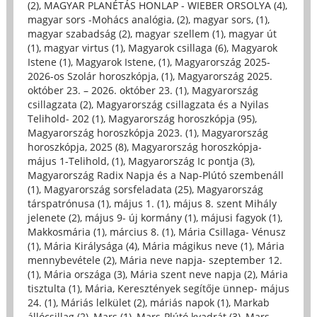
(2)
,
MAGYAR PLANÉTÁS HONLAP - WIEBER ORSOLYA (4)
,
magyar sors -Mohács analógia, (2)
,
magyar sors, (1)
,
magyar szabadság (2)
,
magyar szellem (1)
,
magyar út
(1)
,
magyar virtus (1)
,
Magyarok csillaga (6)
,
Magyarok
Istene (1)
,
Magyarok Istene, (1)
,
Magyarország 2025-
2026-os Szolár horoszkópja, (1)
,
Magyarország 2025.
október 23. – 2026. október 23. (1)
,
Magyarország
csillagzata (2)
,
Magyarország csillagzata és a Nyilas
Telihold- 202 (1)
,
Magyarország horoszkópja (95)
,
Magyarország horoszkópja 2023. (1)
,
Magyarország
horoszkópja, 2025 (8)
,
Magyarország horoszkópja-
május 1-Telihold, (1)
,
Magyarország Ic pontja (3)
,
Magyarország Radix Napja és a Nap-Plútó szembenáll
(1)
,
Magyarország sorsfeladata (25)
,
Magyarország
társpatrónusa (1)
,
május 1. (1)
,
május 8. szent Mihály
jelenete (2)
,
május 9- új kormány (1)
,
májusi fagyok (1)
,
Makkosmária (1)
,
március 8. (1)
,
Mária Csillaga- Vénusz
(1)
,
Mária Királysága (4)
,
Mária mágikus neve (1)
,
Mária
mennybevétele (2)
,
Mária neve napja- szeptember 12.
(1)
,
Mária országa (3)
,
Mária szent neve napja (2)
,
Mária
tisztulta (1)
,
Mária, Keresztények segítője ünnep- május
24. (1)
,
Máriás lelkület (2)
,
máriás napok (1)
,
Markab
állócsillag (2)
,
Mars (1)
,
Mars-Plútó kvadrát (3)
,
Mars-