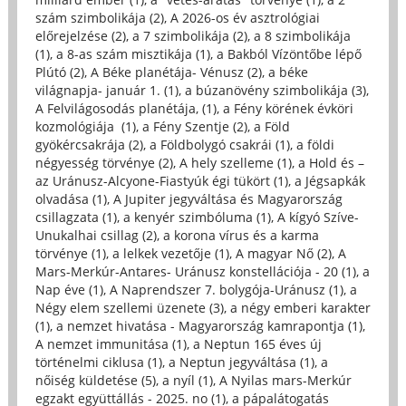
szám szimbolikája (2)
,
A 2026-os év asztrológiai
előrejelzése (2)
,
a 7 szimbolikája (2)
,
a 8 szimbolikája
(1)
,
a 8-as szám misztikája (1)
,
a Bakból Vízöntőbe lépő
Plútó (2)
,
A Béke planétája- Vénusz (2)
,
a béke
világnapja- január 1. (1)
,
a búzanövény szimbolikája (3)
,
A Felvilágosodás planétája, (1)
,
a Fény körének évköri
kozmológiája (1)
,
a Fény Szentje (2)
,
a Föld
gyökércsakrája (2)
,
a Földbolygó csakrái (1)
,
a földi
négyesség törvénye (2)
,
A hely szelleme (1)
,
a Hold és –
az Uránusz-Alcyone-Fiastyúk égi tükört (1)
,
a Jégsapkák
olvadása (1)
,
A Jupiter jegyváltása és Magyarország
csillagzata (1)
,
a kenyér szimbóluma (1)
,
A kígyó Szíve-
Unukalhai csillag (2)
,
a korona vírus és a karma
törvénye (1)
,
a lelkek vezetője (1)
,
A magyar Nő (2)
,
A
Mars-Merkúr-Antares- Uránusz konstellációja - 20 (1)
,
a
Nap éve (1)
,
A Naprendszer 7. bolygója-Uránusz (1)
,
a
Négy elem szellemi üzenete (3)
,
a négy emberi karakter
(1)
,
a nemzet hivatása - Magyarország kamrapontja (1)
,
A nemzet immunitása (1)
,
a Neptun 165 éves új
történelmi ciklusa (1)
,
a Neptun jegyváltása (1)
,
a
nőiség küldetése (5)
,
a nyíl (1)
,
A Nyilas mars-Merkúr
egzakt együttállás - 2025. no (1)
,
a pápalátogatás