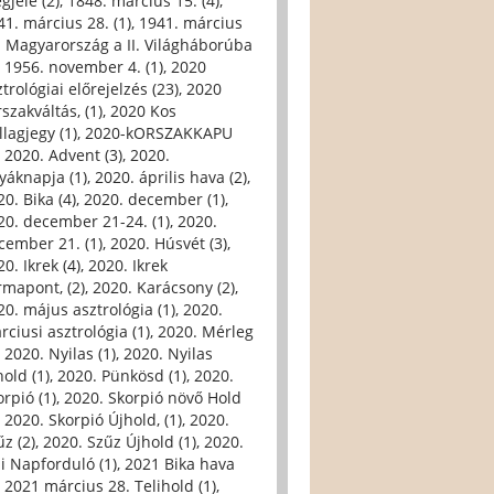
gjele (2)
,
1848. március 15. (4)
,
41. március 28. (1)
,
1941. március
. Magyarország a II. Világháborúba
,
1956. november 4. (1)
,
2020
trológiai előrejelzés (23)
,
2020
szakváltás, (1)
,
2020 Kos
llagjegy (1)
,
2020-kORSZAKKAPU
,
2020. Advent (3)
,
2020.
yáknapja (1)
,
2020. április hava (2)
,
0. Bika (4)
,
2020. december (1)
,
20. december 21-24. (1)
,
2020.
cember 21. (1)
,
2020. Húsvét (3)
,
0. Ikrek (4)
,
2020. Ikrek
rmapont, (2)
,
2020. Karácsony (2)
,
20. május asztrológia (1)
,
2020.
rciusi asztrológia (1)
,
2020. Mérleg
,
2020. Nyilas (1)
,
2020. Nyilas
hold (1)
,
2020. Pünkösd (1)
,
2020.
orpió (1)
,
2020. Skorpió növő Hold
,
2020. Skorpió Újhold, (1)
,
2020.
űz (2)
,
2020. Szűz Újhold (1)
,
2020.
li Napforduló (1)
,
2021 Bika hava
,
2021 március 28. Telihold (1)
,