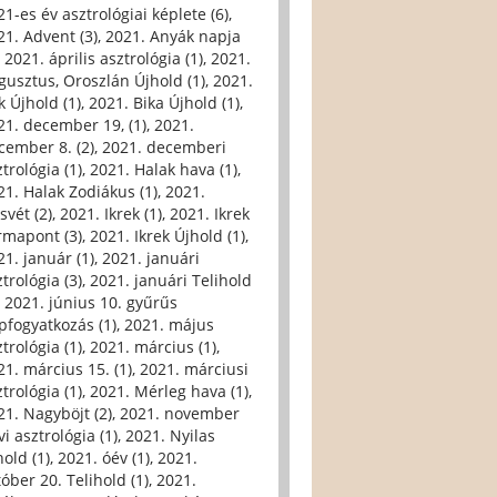
21-es év asztrológiai képlete (6)
,
21. Advent (3)
,
2021. Anyák napja
,
2021. április asztrológia (1)
,
2021.
gusztus, Oroszlán Újhold (1)
,
2021.
k Újhold (1)
,
2021. Bika Újhold (1)
,
21. december 19, (1)
,
2021.
cember 8. (2)
,
2021. decemberi
trológia (1)
,
2021. Halak hava (1)
,
21. Halak Zodiákus (1)
,
2021.
svét (2)
,
2021. Ikrek (1)
,
2021. Ikrek
rmapont (3)
,
2021. Ikrek Újhold (1)
,
21. január (1)
,
2021. januári
trológia (3)
,
2021. januári Telihold
,
2021. június 10. gyűrűs
pfogyatkozás (1)
,
2021. május
trológia (1)
,
2021. március (1)
,
21. március 15. (1)
,
2021. márciusi
trológia (1)
,
2021. Mérleg hava (1)
,
21. Nagyböjt (2)
,
2021. november
i asztrológia (1)
,
2021. Nyilas
hold (1)
,
2021. óév (1)
,
2021.
tóber 20. Telihold (1)
,
2021.