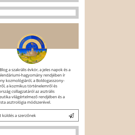
 Blog a szakrális évkör, a jeles napok és a
kalendáriumi-hagyomány rendjében ír
ény kozmológiáról, a Boldogasszony-
ről, a kozmikus történelemről és
szág csillagzatáról az asztrális
utika világértelmező rendjében és a
ista asztrológia módszerével.
 küldés a szerzőnek