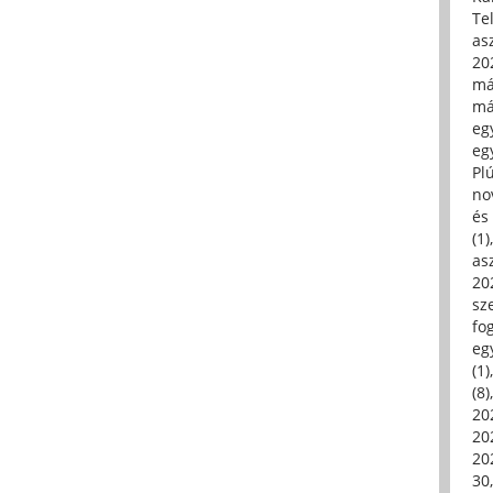
Tel
asz
20
má
má
egy
egy
Pl
no
és 
(1)
asz
20
sz
fo
eg
(1)
(8)
20
20
202
30