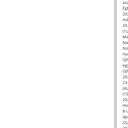
asz
Égb
202
má
20.
(1)
Ma
Na
No
ny
Új
eg
Új
20
23
(4)
(15
20
Ho
8-
áp
(2)