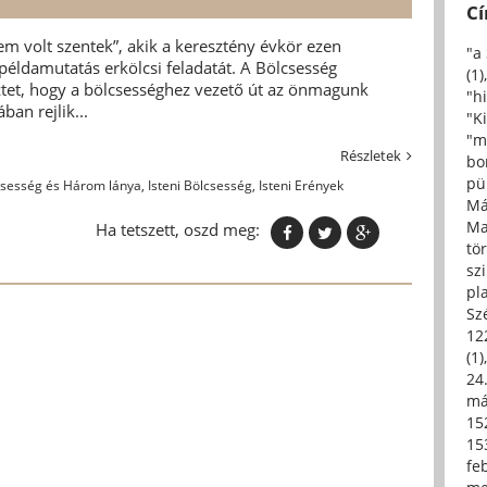
C
m volt szentek”, akik a keresztény évkör ezen
"a
 példamutatás erkölcsi feladatát. A Bölcsesség
(1)
ztet, hogy a bölcsességhez vezető út az önmagunk
"h
ban rejlik...
"Ki
"m
Részletek
bo
pü
csesség és Három lánya
,
Isteni Bölcsesség
,
Isteni Erények
Má
Ma
Ha tetszett, oszd meg:
tö
sz
pl
Sz
12
(1)
24.
má
15
15
fe