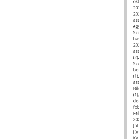
ok
20
20
asz
eg
Sz
ha
20
asz
(2)
Sz
bo
(1)
asz
Bi
(1)
de
fe
Fe
20
Júl
jú
Ka