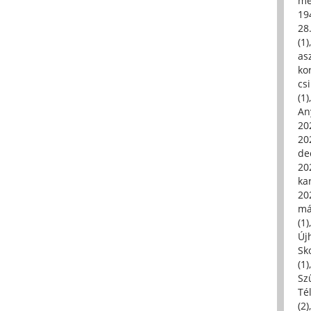
me
19
28
(1)
asz
kor
csi
(1)
An
202
20
de
202
ka
20
má
(1)
Új
Sk
(1)
Sz
Té
(2)