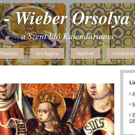
 - Wieber Orsolya
a Szent Idő Kalendáriuma
Planétás
Ars Regina
Napfívér
Holdnővér
L
A
M
W
OR