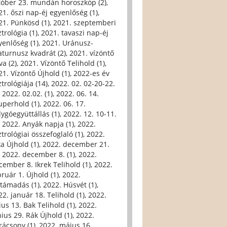
tóber 23. mundán horoszkóp (2)
,
21. őszi nap-éj egyenlőség (1)
,
21. Pünkösd (1)
,
2021. szeptemberi
trológia (1)
,
2021. tavaszi nap-éj
yenlőség (1)
,
2021. Uránusz-
aturnusz kvadrát (2)
,
2021. vízöntő
va (2)
,
2021. Vízöntő Telihold (1)
,
21. Vízöntő Újhold (1)
,
2022-es év
trológiája (14)
,
2022. 02. 02-20-22.
,
2022. 02.02. (1)
,
2022. 06. 14.
uperhold (1)
,
2022. 06. 17.
lygóegyüttállás (1)
,
2022. 12. 10-11.
,
2022. Anyák napja (1)
,
2022.
trológiai összefoglaló (1)
,
2022.
ka Újhold (1)
,
2022. december 21.
,
2022. december 8. (1)
,
2022.
cember 8. Ikrek Telihold (1)
,
2022.
bruár 1. Újhold (1)
,
2022.
ltámadás (1)
,
2022. Húsvét (1)
,
22. január 18. Telihold (1)
,
2022.
ius 13. Bak Telihold (1)
,
2022.
nius 29. Rák Újhold (1)
,
2022.
rácsony (1)
,
2022. május 16.