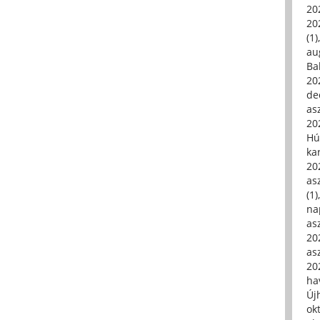
20
20
(1)
au
Ba
20
de
asz
20
Hú
ka
20
asz
(1)
na
asz
20
asz
20
hav
Új
ok