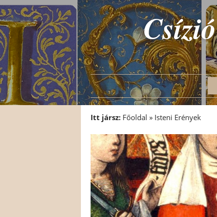
Csízió
Itt jársz:
Főoldal
»
Isteni Erények