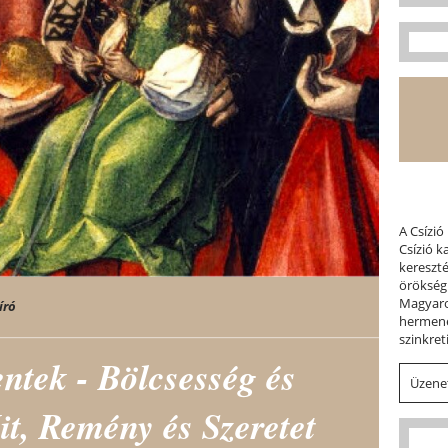
A Csízió
Csízió 
kereszt
örökség
Magyaror
író
hermene
szinkret
entek - Bölcsesség és
Üzenet
t, Remény és Szeretet