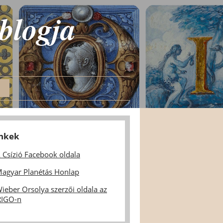
 blogja
inkek
 Csízió Facebook oldala
agyar Planétás Honlap
ieber Orsolya szerzői oldala az
IGO-n