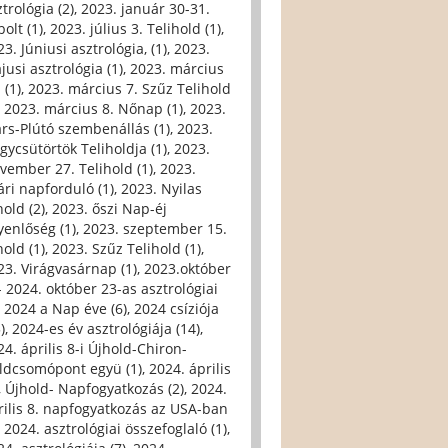
trológia (2)
,
2023. január 30-31.
olt (1)
,
2023. július 3. Telihold (1)
,
3. Júniusi asztrológia, (1)
,
2023.
jusi asztrológia (1)
,
2023. március
 (1)
,
2023. március 7. Szűz Telihold
,
2023. március 8. Nőnap (1)
,
2023.
rs-Plútó szembenállás (1)
,
2023.
gycsütörtök Teliholdja (1)
,
2023.
vember 27. Telihold (1)
,
2023.
ári napforduló (1)
,
2023. Nyilas
hold (2)
,
2023. őszi Nap-éj
yenlőség (1)
,
2023. szeptember 15.
hold (1)
,
2023. Szűz Telihold (1)
,
23. Virágvasárnap (1)
,
2023.október
- 2024. október 23-as asztrológiai
,
2024 a Nap éve (6)
,
2024 csíziója
)
,
2024-es év asztrológiája (14)
,
24. április 8-i Újhold-Chiron-
ldcsomópont együ (1)
,
2024. április
i, Újhold- Napfogyatkozás (2)
,
2024.
rilis 8. napfogyatkozás az USA-ban
,
2024. asztrológiai összefoglaló (1)
,