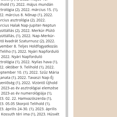
ihold (1)
,
2022. május mundán
trológia (2)
,
2022. március 15. (1)
,
22. március 8. Nőnap (1)
,
2022.
rcius asztrológia (2)
,
2022.
rcius Halak Nap-Jupiter-Neptun
üttállás (2)
,
2022. Merkúr-Plútó
üttállás, (1)
,
2022. Nap-Merkúr-
útó kvadrát Szaturnusz (2)
,
2022.
vember 8. Teljes Holdfogyatkozás
Teliho (1)
,
2022. Nyári Napforduló
,
2022. Nyári Napforduló
trológia (1)
,
2022. Nyilas hava (1)
,
22. október 9. Telihold (1)
,
2022.
eptember 10. (1)
,
2022. Szűz Mária
ganata (1)
,
2022. Tavaszi Nap-Éj
yenlőség (1)
,
2022. Vízöntő Újhold
,
2023-as év asztrológiai elemzése
,
2023-as év numerológiája (1)
,
23. 02. 22. Hamvazószerda (1)
,
23. 05.05 Skorpió Telihold (1)
,
3. április 24-30. (1)
,
2023. április
, Kossuth téri ima (1)
,
2023. Húsvét