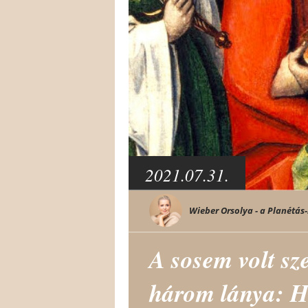
2021.07.31.
Wieber Orsolya - a Planétás-
A sosem volt sz
három lánya: Hi