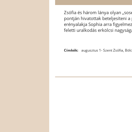
Zsófia és három lánya olyan „sose
pontján hivatottak beteljesíteni a
erényalakja Sophia arra figyelme
feletti uralkodás erkölcsi nagyságá
Címkék:
augusztus 1- Szent Zsófia
,
Böl