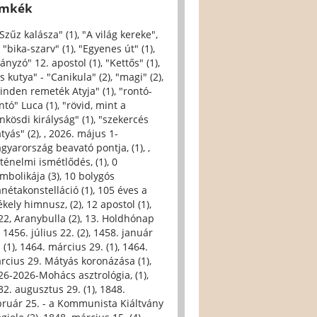
ímkék
 Szűz kalásza" (1)
,
"A világ kereke",
,
"bika-szarv" (1)
,
"Egyenes út" (1)
,
iányzó" 12. apostol (1)
,
"Kettős" (1)
,
s kutya" - "Canikula" (2)
,
"magi" (2)
,
inden remeték Atyja" (1)
,
"rontó-
ntó" Luca (1)
,
"rövid, mint a
nkösdi királyság" (1)
,
"szekercés
tyás" (2)
,
, 2026. május 1-
gyarország beavató pontja, (1)
,
,
rténelmi ismétlődés, (1)
,
0
imbolikája (3)
,
10 bolygós
anétakonstelláció (1)
,
105 éves a
ékely himnusz, (2)
,
12 apostol (1)
,
22, Aranybulla (2)
,
13. Holdhónap
,
1456. július 22. (2)
,
1458. január
 (1)
,
1464. március 29. (1)
,
1464.
rcius 29. Mátyás koronázása (1)
,
26-2026-Mohács asztrológia, (1)
,
32. augusztus 29. (1)
,
1848.
bruár 25. - a Kommunista Kiáltvány