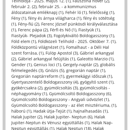
Teliholdja - 2025. május 12. (1)
,
Fausztina nővér (2)
,
február 2. (2)
,
február 25. - a kommunizmus
áldozatainak emléknapj (1)
,
Fehér ló (1)
,
felelősség (1)
,
Fény (1)
,
fény és árnya világharca (1)
,
fény és sötétség
(1)
,
Fény-fiú (2)
,
Ferenc József pünkösdi királyválasztása
(1)
,
Ferenc pápa (2)
,
Férfi és Nő (1)
,
Fiastyúk (1)
,
Fiastyúk- Plejadok (3)
,
Fogolykiváltó Boldogasszony (1)
,
Föld elem (1)
,
Földközeli Telihold - 2025. Október 7. (1)
,
Földközpontú világnézet (1)
,
Fomalhaut - a Déli Hal
szent forrása, (1)
,
Fülöp Apostol (3)
,
Gábriel arkangyal
(2)
,
Gábriel arkangyal felújítás (1)
,
Galeotto Marzio (1)
,
Gender (1)
,
Genius loci (1)
,
Gergely-naptár (2)
,
globális
felmelegedés (3)
,
Gnózis (5)
,
gregorián naptár (1)
,
Gregorián naptárreform (1)
,
gyermekágyi időszak (1)
,
Gyertyaszentelő Boldogasszony (4)
,
gyógyító szent (1)
,
gyökércsakra (2)
,
gyümölcsoltás (3)
,
gyümölcsoltás -
néphagyomány (1)
,
Gyümölcsoltó Boldogasszony (6)
,
Gyümölcsoltó Boldogasszony - Angyali üdvözlet (1)
,
Gyümölcsoltó Boldogasszony - az élet misztériuma, (1)
,
háború (1)
,
Hadak útja-Tejút (1)
,
hajnalhasadás (1)
,
Halak Jupiter (2)
,
Halak Jupiter- Neptun (6)
,
Halak
Jupiter-Neptun és Vénusz együttállás (1)
,
Halak Nap-
Neptun együttállás (1)
,
Halak Neptun (18)
,
Halak