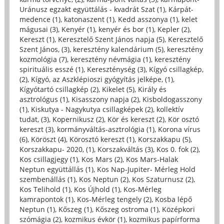
Uránusz egzakt együttálás - kvadrát Szat (1)
,
Kárpát-
medence (1)
,
katonaszent (1)
,
Kedd asszonya (1)
,
kelet
mágusai (3)
,
Kenyér (1)
,
kenyér és bor (1)
,
Kepler (2)
,
Kereszt (1)
,
Keresztelő Szent János napja (5)
,
Keresztelő
Szent János, (3)
,
keresztény kalendárium (5)
,
keresztény
kozmológia (7)
,
keresztény névmágia (1)
,
keresztény
spirituális esszé (1)
,
Kereszténység (3)
,
Kígyó csillagkép,
(2)
,
Kígyó, az Aszklépioszi gyógyítás jelképe, (1)
,
Kígyótartó csillagkép (2)
,
Kikelet (5)
,
Király és
asztrológus (1)
,
Kisasszony napja (2)
,
Kisboldogasszony
(1)
,
Kiskutya - Nagykutya csillagképek (2)
,
kollektív
tudat, (3)
,
Kopernikusz (2)
,
Kör és kereszt (2)
,
Kör osztó
kereszt (3)
,
kormányváltás-asztrológia (1)
,
Korona vírus
(6)
,
Köröszt (4)
,
Körosztó kereszt (1)
,
Korszakkapu (5)
,
Korszakkapu- 2020, (1)
,
Korszakváltás (3)
,
Kos 0. fok (2)
,
Kos csillagjegy (1)
,
Kos Mars (2)
,
Kos Mars-Halak
Neptun együttállás (1)
,
Kos Nap-Jupiter- Mérleg Hold
szembenállás (1)
,
Kos Neptun (2)
,
Kos Szaturnusz (2)
,
Kos Telihold (1)
,
Kos Újhold (1)
,
Kos-Mérleg
kamrapontok (1)
,
Kos-Mérleg tengely (2)
,
Kosba lépő
Neptun (1)
,
Kőszeg (1)
,
Kőszeg ostroma (1)
,
Középkori
szómágia (2)
,
kozmikus évkör (1)
,
kozmikus papírforma