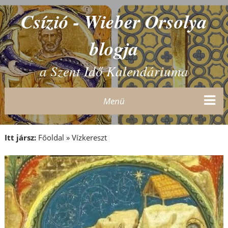
Csízió - Wieber Orsolya
blogja
a Szent Idő Kalendáriuma
Menü
Itt jársz:
Főoldal
»
Vízkereszt