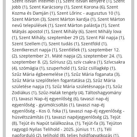
Szent István intelmei (1)
,
Szent István kenyere (1)
,
Szent
Jobb (1)
,
Szent Karácsony (1)
,
Szent Korona (6)
,
Szent
Kozma és Damján (1)
,
Szent Lőrinc - augusztus 10 (1)
,
Szent Márton (3)
,
Szent Márton kardja (1)
,
Szent Márton
nevű települések (1)
,
Szent Márton palástja (1)
,
Szent
Mátyás apostol (1)
,
Szent Mihály (6)
,
Szent Mihály lova
(1)
,
Szent Mihály, szeptember 29 (2)
,
Szent Pál napja (1)
,
Szent Szellem (1)
,
Szent tudás (1)
,
Szentföld (1)
,
Szentkereszt napja (1)
,
Szentlélek (1)
,
szeptember 12.
(2)
,
szeptember 21. Máté napja (2)
,
szeptember 24. (1)
,
szeptember 8. (2)
,
Szíriusz (2)
,
szív csakra (1)
,
Szívcsakra
(4)
,
szómágia (1)
,
szuperhold (1)
,
Szűz csillagkép (1)
,
Szűz Mária égbeemelése (1)
,
Szűz Mária foganata (3)
,
Szűz Mária szeplőtelen fogantatása (2)
,
Szűz Mária
születése napja (1)
,
Szűz Mária születésnapja (1)
,
Szűz
Zodiákus (1)
,
Szűz-Halak tengely (4)
,
Táltoshagyomány
(1)
,
tavaszi Nap-éj egyenlőség (6)
,
tavaszi nap-éj
egyenlőség - gyümölcsoltás (1)
,
tavaszi nap-éj
egyenlőség - Kos 0. foka (1)
,
tavaszi nap-éj egyenlőség -
húsvétszámítás (1)
,
tavaszi napéjegyenlőség (2)
,
Tejút
(8)
,
Tejút és Napút találkozása, (1)
,
Tejút-fa (3)
,
Tejúton
ragyogó Nyilas Telihold - 2025. június 11. (1)
,
Téli
napforduló (2)
,
telihold (8)
,
teljes holdfogyatkozás (1)
,