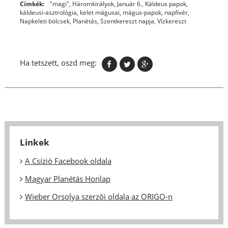
Címkék:
"magi"
,
Háromkirályok
,
Január 6.
,
Káldeus papok
,
káldeusi-asztrológia
,
kelet mágusai
,
mágus-papok
,
napfivér
,
Napkeleti bölcsek
,
Planétás
,
Szentkereszt napja
,
Vízkereszt
Ha tetszett, oszd meg:
Linkek
A Csízió Facebook oldala
Magyar Planétás Honlap
Wieber Orsolya szerzői oldala az ORIGO-n