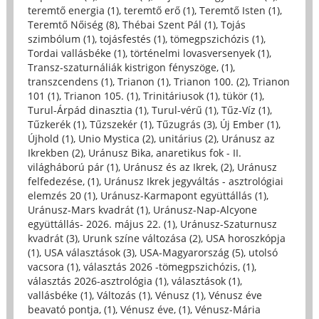
teremtő energia (1)
,
teremtő erő (1)
,
Teremtő Isten (1)
,
Teremtő Nőiség (8)
,
Thébai Szent Pál (1)
,
Tojás
szimbólum (1)
,
tojásfestés (1)
,
tömegpszichózis (1)
,
Tordai vallásbéke (1)
,
történelmi lovasversenyek (1)
,
Transz-szaturnáliák kistrigon fényszöge, (1)
,
transzcendens (1)
,
Trianon (1)
,
Trianon 100. (2)
,
Trianon
101 (1)
,
Trianon 105. (1)
,
Trinitáriusok (1)
,
tükör (1)
,
Turul-Árpád dinasztia (1)
,
Turul-vérű (1)
,
Tűz-Víz (1)
,
Tűzkerék (1)
,
Tűzszekér (1)
,
Tűzugrás (3)
,
Új Ember (1)
,
Újhold (1)
,
Unio Mystica (2)
,
unitárius (2)
,
Uránusz az
Ikrekben (2)
,
Uránusz Bika, anaretikus fok - II.
világháború pár (1)
,
Uránusz és az Ikrek, (2)
,
Uránusz
felfedezése, (1)
,
Uránusz Ikrek jegyváltás - asztrológiai
elemzés 20 (1)
,
Uránusz-Karmapont együttállás (1)
,
Uránusz-Mars kvadrát (1)
,
Uránusz-Nap-Alcyone
együttállás- 2026. május 22. (1)
,
Uránusz-Szaturnusz
kvadrát (3)
,
Urunk színe változása (2)
,
USA horoszkópja
(1)
,
USA választások (3)
,
USA-Magyarország (5)
,
utolsó
vacsora (1)
,
választás 2026 -tömegpszichózis, (1)
,
választás 2026-asztrológia (1)
,
választások (1)
,
vallásbéke (1)
,
Változás (1)
,
Vénusz (1)
,
Vénusz éve
beavató pontja, (1)
,
Vénusz éve, (1)
,
Vénusz-Mária