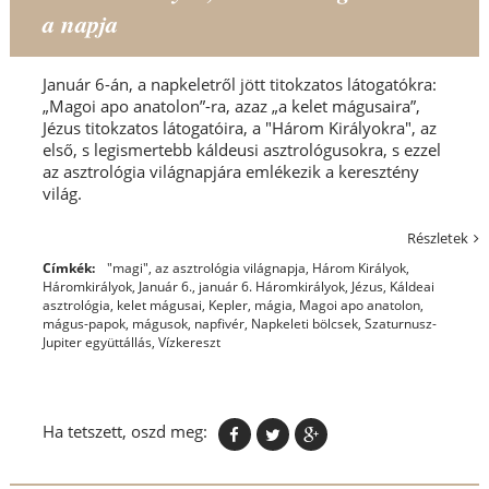
a napja
Január 6-án, a napkeletről jött titokzatos látogatókra:
„Magoi apo anatolon”-ra, azaz „a kelet mágusaira”,
Jézus titokzatos látogatóira, a "Három Királyokra", az
első, s legismertebb káldeusi asztrológusokra, s ezzel
az asztrológia világnapjára emlékezik a keresztény
világ.
Részletek
Címkék:
"magi"
,
az asztrológia világnapja
,
Három Királyok
,
Háromkirályok
,
Január 6.
,
január 6. Háromkirályok
,
Jézus
,
Káldeai
asztrológia
,
kelet mágusai
,
Kepler
,
mágia
,
Magoi apo anatolon
,
mágus-papok
,
mágusok
,
napfivér
,
Napkeleti bölcsek
,
Szaturnusz-
Jupiter együttállás
,
Vízkereszt
Ha tetszett, oszd meg: