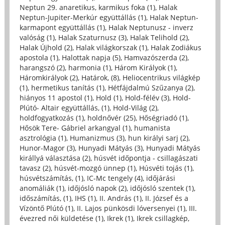
Neptun 29. anaretikus, karmikus foka (1)
,
Halak
Neptun-Jupiter-Merkúr együttállás (1)
,
Halak Neptun-
karmapont együttállás (1)
,
Halak Neptunusz - inverz
valóság (1)
,
Halak Szaturnusz (3)
,
Halak Telihold (2)
,
Halak Újhold (2)
,
Halak világkorszak (1)
,
Halak Zodiákus
apostola (1)
,
Halottak napja (5)
,
Hamvazószerda (2)
,
harangszó (2)
,
harmonia (1)
,
Három Királyok (1)
,
Háromkirályok (2)
,
Határok, (8)
,
Heliocentrikus világkép
(1)
,
hermetikus tanítás (1)
,
Hétfájdalmú Szűzanya (2)
,
hiányos 11 apostol (1)
,
Hold (1)
,
Hold-félév (3)
,
Hold-
Plútó- Altair együttállás, (1)
,
Hold-Világ (2)
,
holdfogyatkozás (1)
,
holdnővér (25)
,
Hőségriadó (1)
,
Hősök Tere- Gábriel arkangyal (1)
,
humanista
asztrológia (1)
,
Humanizmus (3)
,
hun királyi sarj (2)
,
Hunor-Magor (3)
,
Hunyadi Mátyás (3)
,
Hunyadi Mátyás
királlyá választása (2)
,
húsvét időpontja - csillagászati
tavasz (2)
,
húsvét-mozgó ünnep (1)
,
Húsvéti tojás (1)
,
húsvétszámítás, (1)
,
IC-Mc tengely (4)
,
időjárási
anomáliák (1)
,
időjósló napok (2)
,
időjósló szentek (1)
,
időszámítás, (1)
,
IHS (1)
,
II. András (1)
,
II. József és a
Vízöntő Plútó (1)
,
II. Lajos pünkösdi lóversenyei (1)
,
III.
évezred női küldetése (1)
,
Ikrek (1)
,
Ikrek csillagkép,