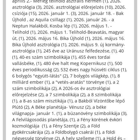
április 2.- Mérleg telihold asztrális hermen (1)
,
2026.
asztrológia (3)
,
2026. asztrológiai előrejelzés (10)
,
2026.
csíziója (15)
,
2026. január 1. (3)
,
2026. január 18. - Bak
Újhold , az Aquila csillagz (1)
,
2026. január 26. - a
Neptun Halakból, Kosba lép (1)
,
2026. május 1. -
Telihold (1)
,
2026. május 1. Telihold-Beavatás, magyar
út, (1)
,
2026. május 16. Bika Újhold (1)
,
2026. május 16.
Bika Újhold asztrológia (1)
,
2026. május 9. új kormány-
asztrológia (1)
,
245 éve az Uránusz felfedezése, (1)
,
40
(1)
,
40-es szám szimbolikája (1)
,
455 éves tordai
vallásbéke, (1)
,
480 éve halt meg Kopernikusz (1)
,
500
éves periodikusság (2)
,
532 éves nagy húsvéti ciklus (1)
,
6 bolygós "együtt-látás" (2)
,
7 bolygós világkép, (1)
,
8
milliárd ember (1)
,
a "vetés-aratás" törvénye (1)
,
a 2
szám szimbolikája (2)
,
A 2026-os év asztrológiai
előrejelzése (2)
,
a 7 szimbolikája (2)
,
a 8 szimbolikája
(1)
,
a 8-as szám misztikája (1)
,
a Bakból Vízöntőbe lépő
Plútó (2)
,
A Béke planétája- Vénusz (2)
,
a béke
világnapja- január 1. (1)
,
a búzanövény szimbolikája (3)
,
A Felvilágosodás planétája, (1)
,
a Fény körének évköri
kozmológiája (1)
,
a Fény Szentje (2)
,
a Föld
gyökércsakrája (2)
,
a Földbolygó csakrái (1)
,
a földi
négyesség törvénye (2)
,
A hely szelleme (1)
,
a Hold és –