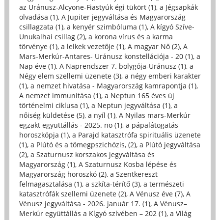
az Uránusz-Alcyone-Fiastyúk égi tükört (1)
,
a Jégsapkák
olvadása (1)
,
A Jupiter jegyváltása és Magyarország
csillagzata (1)
,
a kenyér szimbóluma (1)
,
A kígyó Szíve-
Unukalhai csillag (2)
,
a korona vírus és a karma
törvénye (1)
,
a lelkek vezetője (1)
,
A magyar Nő (2)
,
A
Mars-Merkúr-Antares- Uránusz konstellációja - 20 (1)
,
a
Nap éve (1)
,
A Naprendszer 7. bolygója-Uránusz (1)
,
a
Négy elem szellemi üzenete (3)
,
a négy emberi karakter
(1)
,
a nemzet hivatása - Magyarország kamrapontja (1)
,
A nemzet immunitása (1)
,
a Neptun 165 éves új
történelmi ciklusa (1)
,
a Neptun jegyváltása (1)
,
a
nőiség küldetése (5)
,
a nyíl (1)
,
A Nyilas mars-Merkúr
egzakt együttállás - 2025. no (1)
,
a pápalátogatás
horoszkópja (1)
,
a Parajd katasztrófa spirituális üzenete
(1)
,
a Plútó és a tömegpszichózis, (2)
,
a Plútó jegyváltása
(2)
,
a Szaturnusz korszakos jegyváltása és
Magyarország (1)
,
A Szaturnusz Kosba lépése és
Magyarország horoszkó (2)
,
a Szentkereszt
felmagasztalása (1)
,
a szkíta-térítő (3)
,
a természeti
katasztrófák szellemi üzenete (2)
,
A Vénusz éve (7)
,
A
Vénusz jegyváltása - 2026. január 17. (1)
,
A Vénusz–
Merkúr együttállás a Kígyó szívében – 202 (1)
,
a Világ