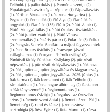
Telihold, (1)
,
pálfordulás (1)
,
Pannónia szentje (2)
,
Pápalátogatás asztrológiai képletes (1)
,
Pápaválasztás
(1)
,
Párthus Birodalom (1)
,
Patrona Hungariea (1)
,
Pegazus (1)
,
Perseidák (1)
,
Pió Atya (2)
,
Planéták és
angyalok (1)
,
Planétás (186)
,
Plútó (2)
,
Plútó -Altair (1)
,
Plútó -Mc együttállás (1)
,
Plútó Oculus - tisztánlátás ,
(2)
,
Plútó-Jupiter kvadrát (1)
,
Plútó-Vénusz
szembenállás (1)
,
Poláris párok (1)
,
Polaritás (8)
,
Pollux
(2)
,
Pongrác, Szervác, Bonifác - a májusi fagyosszentek
(1)
,
Pons-Brooks üstökös (1)
,
Praesepe- Jászol
csillaghalmaz (1)
,
Procyon - "hírnök-csillag" (2)
,
Pünkösdi Király, Pünkösdi Királylány (2)
,
pünkösdi
népszokás, (1)
,
pünkösdi-királyválasztás (1)
,
Rák hava
(2)
,
Rák Jupiter, a Jupiter jegyváltása és Magyarország
(2)
,
Rák Jupiter, a Jupiter jegyváltása,- 2025. június (1)
,
Rák karma (1)
,
Rák karmapont (1)
,
Rák Telihold (1)
,
rámutatónap (1)
,
Rasalhague állócsillag (2)
,
Rastaban –
a "Sárkány szeme" (1)
,
Regiomontanus (1)
,
Regiomontanus Csíziója (1)
,
Regulus - az Oroszlán
szíve, (1)
,
Remete szent Antal (1)
,
Remete Szent Pál (1)
,
Remeteség (1)
,
rend és káosz (1)
,
reneszánsz
asztrológia (2)
,
Rész-Egész (1)
,
Rota Mundi, (1)
,
rózsa-