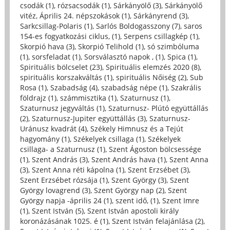
csodák (1)
,
rózsacsodák (1)
,
Sárkányölő (3)
,
Sárkányölő
vitéz, Április 24. népszokások (1)
,
Sárkányrend (3)
,
Sarkcsillag-Polaris (1)
,
Sarlós Boldogasszony (7)
,
saros
154-es fogyatkozási ciklus, (1)
,
Serpens csillagkép (1)
,
Skorpió hava (3)
,
Skorpió Telihold (1)
,
só szimbóluma
(1)
,
sorsfeladat (1)
,
Sorsválasztó napok , (1)
,
Spica (1)
,
Spirituális bölcselet (23)
,
Spirituális elemzés 2020 (8)
,
spirituális korszakváltás (1)
,
spirituális Nőiség (2)
,
Sub
Rosa (1)
,
Szabadság (4)
,
szabadság népe (1)
,
Szakrális
földrajz (1)
,
számmisztika (1)
,
Szaturnusz (1)
,
Szaturnusz jegyváltás (1)
,
Szaturnusz- Plútó együttállás
(2)
,
Szaturnusz-Jupiter együttállás (3)
,
Szaturnusz-
Uránusz kvadrát (4)
,
Székely Himnusz és a Tejút
hagyomány (1)
,
Székelyek csillaga (1)
,
Székelyek
csillaga- a Szaturnusz (1)
,
Szent Ágoston bölcsessége
(1)
,
Szent András (3)
,
Szent András hava (1)
,
Szent Anna
(3)
,
Szent Anna réti kápolna (1)
,
Szent Erzsébet (3)
,
Szent Erzsébet rózsája (1)
,
Szent György (3)
,
Szent
György lovagrend (3)
,
Szent György nap (2)
,
Szent
György napja -április 24 (1)
,
szent idő, (1)
,
Szent Imre
(1)
,
Szent István (5)
,
Szent István apostoli király
koronázásának 1025. é (1)
,
Szent István felajánlása (2)
,