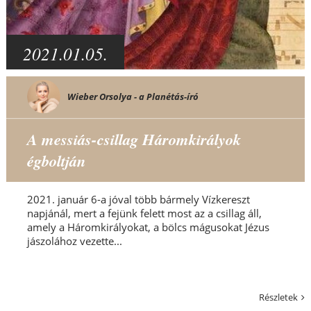
2021.01.05.
Wieber Orsolya - a Planétás-író
A messiás-csillag Háromkirályok
égboltján
2021. január 6-a jóval több bármely Vízkereszt
napjánál, mert a fejünk felett most az a csillag áll,
amely a Háromkirályokat, a bölcs mágusokat Jézus
jászolához vezette...
Részletek