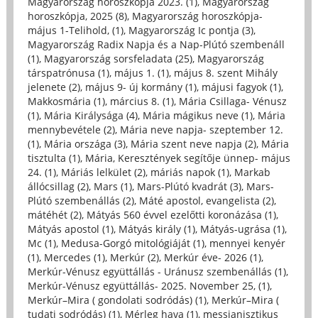
Magyarország horoszkópja 2023. (1)
,
Magyarország
horoszkópja, 2025 (8)
,
Magyarország horoszkópja-
május 1-Telihold, (1)
,
Magyarország Ic pontja (3)
,
Magyarország Radix Napja és a Nap-Plútó szembenáll
(1)
,
Magyarország sorsfeladata (25)
,
Magyarország
társpatrónusa (1)
,
május 1. (1)
,
május 8. szent Mihály
jelenete (2)
,
május 9- új kormány (1)
,
májusi fagyok (1)
,
Makkosmária (1)
,
március 8. (1)
,
Mária Csillaga- Vénusz
(1)
,
Mária Királysága (4)
,
Mária mágikus neve (1)
,
Mária
mennybevétele (2)
,
Mária neve napja- szeptember 12.
(1)
,
Mária országa (3)
,
Mária szent neve napja (2)
,
Mária
tisztulta (1)
,
Mária, Keresztények segítője ünnep- május
24. (1)
,
Máriás lelkület (2)
,
máriás napok (1)
,
Markab
állócsillag (2)
,
Mars (1)
,
Mars-Plútó kvadrát (3)
,
Mars-
Plútó szembenállás (2)
,
Máté apostol, evangelista (2)
,
mátéhét (2)
,
Mátyás 560 évvel ezelőtti koronázása (1)
,
Mátyás apostol (1)
,
Mátyás király (1)
,
Mátyás-ugrása (1)
,
Mc (1)
,
Medusa-Gorgó mitológiáját (1)
,
mennyei kenyér
(1)
,
Mercedes (1)
,
Merkúr (2)
,
Merkúr éve- 2026 (1)
,
Merkúr-Vénusz együttállás - Uránusz szembenállás (1)
,
Merkúr-Vénusz együttállás- 2025. November 25, (1)
,
Merkúr–Mira ( gondolati sodródás) (1)
,
Merkúr–Mira (
tudati sodródás) (1)
,
Mérleg hava (1)
,
messianisztikus