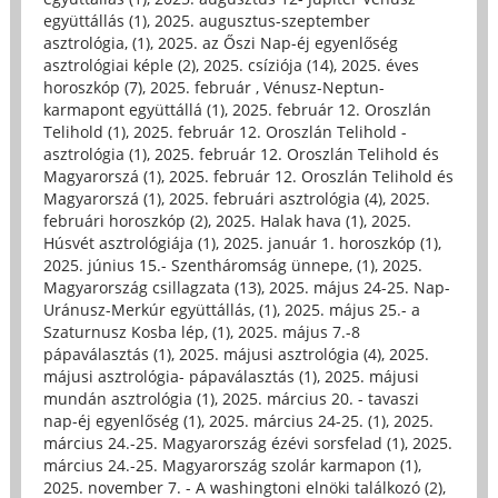
együttállás (1)
,
2025. augusztus-szeptember
asztrológia, (1)
,
2025. az Őszi Nap-éj egyenlőség
asztrológiai képle (2)
,
2025. csíziója (14)
,
2025. éves
horoszkóp (7)
,
2025. február , Vénusz-Neptun-
karmapont együttállá (1)
,
2025. február 12. Oroszlán
Telihold (1)
,
2025. február 12. Oroszlán Telihold -
asztrológia (1)
,
2025. február 12. Oroszlán Telihold és
Magyarorszá (1)
,
2025. február 12. Oroszlán Telihold és
Magyarorszá (1)
,
2025. februári asztrológia (4)
,
2025.
februári horoszkóp (2)
,
2025. Halak hava (1)
,
2025.
Húsvét asztrológiája (1)
,
2025. január 1. horoszkóp (1)
,
2025. június 15.- Szentháromság ünnepe, (1)
,
2025.
Magyarország csillagzata (13)
,
2025. május 24-25. Nap-
Uránusz-Merkúr együttállás, (1)
,
2025. május 25.- a
Szaturnusz Kosba lép, (1)
,
2025. május 7.-8
pápaválasztás (1)
,
2025. májusi asztrológia (4)
,
2025.
májusi asztrológia- pápaválasztás (1)
,
2025. májusi
mundán asztrológia (1)
,
2025. március 20. - tavaszi
nap-éj egyenlőség (1)
,
2025. március 24-25. (1)
,
2025.
március 24.-25. Magyarország ézévi sorsfelad (1)
,
2025.
március 24.-25. Magyarország szolár karmapon (1)
,
2025. november 7. - A washingtoni elnöki találkozó (2)
,