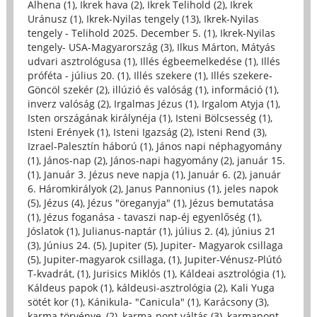
Alhena (1)
,
Ikrek hava (2)
,
Ikrek Telihold (2)
,
Ikrek
Uránusz (1)
,
Ikrek-Nyilas tengely (13)
,
Ikrek-Nyilas
tengely - Telihold 2025. December 5. (1)
,
Ikrek-Nyilas
tengely- USA-Magyarország (3)
,
Ilkus Márton, Mátyás
udvari asztrológusa (1)
,
Illés égbeemelkedése (1)
,
Illés
próféta - július 20. (1)
,
Illés szekere (1)
,
Illés szekere-
Göncöl szekér (2)
,
illúzió és valóság (1)
,
információ (1)
,
inverz valóság (2)
,
Irgalmas Jézus (1)
,
Irgalom Atyja (1)
,
Isten országának királynéja (1)
,
Isteni Bölcsesség (1)
,
Isteni Erények (1)
,
Isteni Igazság (2)
,
Isteni Rend (3)
,
Izrael-Palesztín háború (1)
,
János napi néphagyomány
(1)
,
János-nap (2)
,
János-napi hagyomány (2)
,
január 15.
(1)
,
Január 3. Jézus neve napja (1)
,
Január 6. (2)
,
január
6. Háromkirályok (2)
,
Janus Pannonius (1)
,
jeles napok
(5)
,
Jézus (4)
,
Jézus "öreganyja" (1)
,
Jézus bemutatása
(1)
,
Jézus foganása - tavaszi nap-éj egyenlőség (1)
,
Jóslatok (1)
,
Julianus-naptár (1)
,
július 2. (4)
,
június 21
(3)
,
Június 24. (5)
,
Jupiter (5)
,
Jupiter- Magyarok csillaga
(5)
,
Jupiter-magyarok csillaga, (1)
,
Jupiter-Vénusz-Plútó
T-kvadrát, (1)
,
Jurisics Miklós (1)
,
Káldeai asztrológia (1)
,
Káldeus papok (1)
,
káldeusi-asztrológia (2)
,
Kali Yuga
sötét kor (1)
,
Kánikula- "Canicula" (1)
,
Karácsony (3)
,
karma törvénye, (2)
,
karma-pont váltás (3)
,
karmapont-