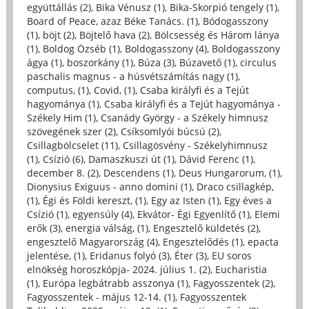
együttállás (2)
,
Bika Vénusz (1)
,
Bika-Skorpió tengely (1)
,
Board of Peace, azaz Béke Tanács. (1)
,
Bódogasszony
(1)
,
böjt (2)
,
Böjtelő hava (2)
,
Bölcsesség és Három lánya
(1)
,
Boldog Özséb (1)
,
Boldogasszony (4)
,
Boldogasszony
ágya (1)
,
boszorkány (1)
,
Búza (3)
,
Búzavető (1)
,
circulus
paschalis magnus - a húsvétszámítás nagy (1)
,
computus, (1)
,
Covid, (1)
,
Csaba királyfi és a Tejút
hagyománya (1)
,
Csaba királyfi és a Tejút hagyománya -
Székely Him (1)
,
Csanády György - a Székely himnusz
szövegének szer (2)
,
Csíksomlyói búcsú (2)
,
Csillagbölcselet (11)
,
Csillagösvény - Székelyhimnusz
(1)
,
Csízió (6)
,
Damaszkuszi út (1)
,
Dávid Ferenc (1)
,
december 8. (2)
,
Descendens (1)
,
Deus Hungarorum, (1)
,
Dionysius Exiguus - anno domini (1)
,
Draco csillagkép,
(1)
,
Égi és Földi kereszt, (1)
,
Egy az Isten (1)
,
Egy éves a
Csízió (1)
,
egyensúly (4)
,
Ekvátor- Égi Egyenlítő (1)
,
Elemi
erők (3)
,
energia válság, (1)
,
Engesztelő küldetés (2)
,
engesztelő Magyarország (4)
,
Engesztelődés (1)
,
epacta
jelentése, (1)
,
Eridanus folyó (3)
,
Éter (3)
,
EU soros
elnökség horoszkópja- 2024. július 1. (2)
,
Eucharistia
(1)
,
Európa legbátrabb asszonya (1)
,
Fagyosszentek (2)
,
Fagyosszentek - május 12-14. (1)
,
Fagyosszentek