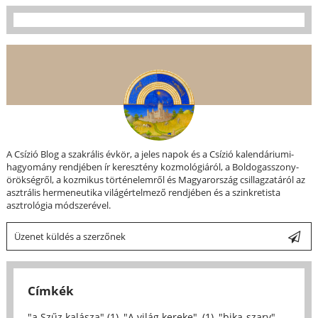
A Csízió Blog a szakrális évkör, a jeles napok és a Csízió kalendáriumi-
hagyomány rendjében ír keresztény kozmológiáról, a Boldogasszony-
örökségről, a kozmikus történelemről és Magyarország csillagzatáról az
asztrális hermeneutika világértelmező rendjében és a szinkretista
asztrológia módszerével.
Üzenet küldés a szerzőnek
Címkék
"a Szűz kalásza" (1)
,
"A világ kereke", (1)
,
"bika-szarv"