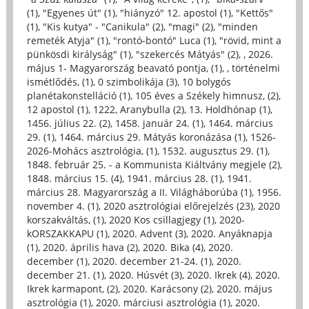
(1)
,
"Egyenes út" (1)
,
"hiányzó" 12. apostol (1)
,
"Kettős"
(1)
,
"Kis kutya" - "Canikula" (2)
,
"magi" (2)
,
"minden
remeték Atyja" (1)
,
"rontó-bontó" Luca (1)
,
"rövid, mint a
pünkösdi királyság" (1)
,
"szekercés Mátyás" (2)
,
, 2026.
május 1- Magyarország beavató pontja, (1)
,
, történelmi
ismétlődés, (1)
,
0 szimbolikája (3)
,
10 bolygós
planétakonstelláció (1)
,
105 éves a Székely himnusz, (2)
,
12 apostol (1)
,
1222, Aranybulla (2)
,
13. Holdhónap (1)
,
1456. július 22. (2)
,
1458. január 24. (1)
,
1464. március
29. (1)
,
1464. március 29. Mátyás koronázása (1)
,
1526-
2026-Mohács asztrológia, (1)
,
1532. augusztus 29. (1)
,
1848. február 25. - a Kommunista Kiáltvány megjele (2)
,
1848. március 15. (4)
,
1941. március 28. (1)
,
1941.
március 28. Magyarország a II. Világháborúba (1)
,
1956.
november 4. (1)
,
2020 asztrológiai előrejelzés (23)
,
2020
korszakváltás, (1)
,
2020 Kos csillagjegy (1)
,
2020-
kORSZAKKAPU (1)
,
2020. Advent (3)
,
2020. Anyáknapja
(1)
,
2020. április hava (2)
,
2020. Bika (4)
,
2020.
december (1)
,
2020. december 21-24. (1)
,
2020.
december 21. (1)
,
2020. Húsvét (3)
,
2020. Ikrek (4)
,
2020.
Ikrek karmapont, (2)
,
2020. Karácsony (2)
,
2020. május
asztrológia (1)
,
2020. márciusi asztrológia (1)
,
2020.