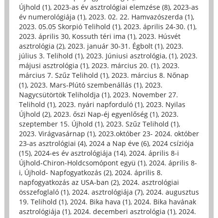
Újhold (1)
,
2023-as év asztrológiai elemzése (8)
,
2023-as
év numerológiája (1)
,
2023. 02. 22. Hamvazószerda (1)
,
2023. 05.05 Skorpió Telihold (1)
,
2023. április 24-30. (1)
,
2023. április 30, Kossuth téri ima (1)
,
2023. Húsvét
asztrológia (2)
,
2023. január 30-31. Égbolt (1)
,
2023.
július 3. Telihold (1)
,
2023. Júniusi asztrológia, (1)
,
2023.
májusi asztrológia (1)
,
2023. március 20. (1)
,
2023.
március 7. Szűz Telihold (1)
,
2023. március 8. Nőnap
(1)
,
2023. Mars-Plútó szembenállás (1)
,
2023.
Nagycsütörtök Teliholdja (1)
,
2023. November 27.
Telihold (1)
,
2023. nyári napforduló (1)
,
2023. Nyilas
Újhold (2)
,
2023. őszi Nap-éj egyenlőség (1)
,
2023.
szeptember 15. Újhold (1)
,
2023. Szűz Telihold (1)
,
2023. Virágvasárnap (1)
,
2023.október 23- 2024. október
23-as asztrológiai (4)
,
2024 a Nap éve (6)
,
2024 csíziója
(15)
,
2024-es év asztrológiája (14)
,
2024. április 8-i
Újhold-Chiron-Holdcsomópont együ (1)
,
2024. április 8-
i, Újhold- Napfogyatkozás (2)
,
2024. április 8.
napfogyatkozás az USA-ban (2)
,
2024. asztrológiai
összefoglaló (1)
,
2024. asztrológiája (7)
,
2024. augusztus
19. Telihold (1)
,
2024. Bika hava (1)
,
2024. Bika havának
asztrológiája (1)
,
2024. decemberi asztrológia (1)
,
2024.