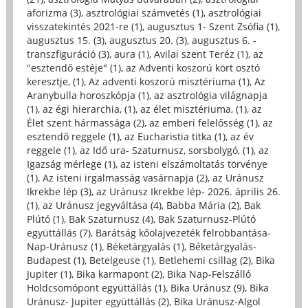
aforizma (3)
,
asztrológiai számvetés (1)
,
asztrológiai
visszatekintés 2021-re (1)
,
augusztus 1- Szent Zsófia (1)
,
augusztus 15. (3)
,
augusztus 20. (3)
,
augusztus 6. -
transzfiguráció (3)
,
aura (1)
,
Avilai szent Teréz (1)
,
az
"esztendő estéje" (1)
,
az Adventi koszorú kört osztó
keresztje, (1)
,
Az adventi koszorú misztériuma (1)
,
Az
Aranybulla horoszkópja (1)
,
az asztrológia világnapja
(1)
,
az égi hierarchia, (1)
,
az élet misztériuma, (1)
,
az
Élet szent hármassága (2)
,
az emberi felelősség (1)
,
az
esztendő reggele (1)
,
az Eucharistia titka (1)
,
az év
reggele (1)
,
az Idő ura- Szaturnusz, sorsbolygó, (1)
,
az
Igazság mérlege (1)
,
az isteni elszámoltatás törvénye
(1)
,
Az isteni irgalmasság vasárnapja (2)
,
az Uránusz
Ikrekbe lép (3)
,
az Uránusz Ikrekbe lép- 2026. április 26.
(1)
,
az Uránusz jegyváltása (4)
,
Babba Mária (2)
,
Bak
Plútó (1)
,
Bak Szaturnusz (4)
,
Bak Szaturnusz-Plútó
együttállás (7)
,
Barátság kőolajvezeték felrobbantása-
Nap-Uránusz (1)
,
Béketárgyalás (1)
,
Béketárgyalás-
Budapest (1)
,
Betelgeuse (1)
,
Betlehemi csillag (2)
,
Bika
Jupiter (1)
,
Bika karmapont (2)
,
Bika Nap-Felszálló
Holdcsomópont együttállás (1)
,
Bika Uránusz (9)
,
Bika
Uránusz- Jupiter együttállás (2)
,
Bika Uránusz-Algol