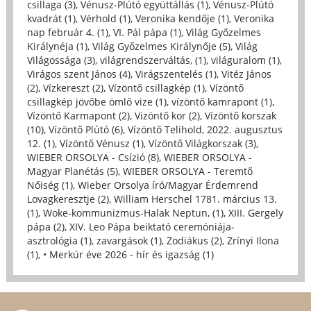
csillaga (3)
,
Vénusz-Plútó együttállás (1)
,
Vénusz-Plútó
kvadrát (1)
,
Vérhold (1)
,
Veronika kendője (1)
,
Veronika
nap február 4. (1)
,
VI. Pál pápa (1)
,
Világ Győzelmes
Királynéja (1)
,
Világ Győzelmes Királynője (5)
,
Világ
Világossága (3)
,
világrendszerváltás, (1)
,
világuralom (1)
,
Virágos szent János (4)
,
Virágszentelés (1)
,
Vitéz János
(2)
,
Vízkereszt (2)
,
Vízöntő csillagkép (1)
,
Vízöntő
csillagkép jövőbe ömlő vize (1)
,
vízöntő kamrapont (1)
,
Vízöntő Karmapont (2)
,
Vizöntő kor (2)
,
Vízöntő korszak
(10)
,
Vízöntő Plútó (6)
,
Vízöntő Telihold, 2022. augusztus
12. (1)
,
Vízöntő Vénusz (1)
,
Vízöntő Világkorszak (3)
,
WIEBER ORSOLYA - Csízió (8)
,
WIEBER ORSOLYA -
Magyar Planétás (5)
,
WIEBER ORSOLYA - Teremtő
Nőiség (1)
,
Wieber Orsolya író/Magyar Érdemrend
Lovagkeresztje (2)
,
William Herschel 1781. március 13.
(1)
,
Woke-kommunizmus-Halak Neptun, (1)
,
XIII. Gergely
pápa (2)
,
XIV. Leo Pápa beiktató ceremóniája-
asztrológia (1)
,
zavargások (1)
,
Zodiákus (2)
,
Zrínyi Ilona
(1)
,
• Merkúr éve 2026 - hír és igazság (1)