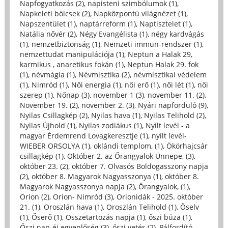
Napfogyatkozás (2)
,
napisteni szimbólumok (1)
,
Napkeleti bölcsek (2)
,
Napközpontú világnézet (1)
,
Napszentület (1)
,
naptárreform (1)
,
Naptisztelet (1)
,
Natália nővér (2)
,
Négy Evangélista (1)
,
négy kardvágás
(1)
,
nemzetbiztonság (1)
,
Nemzeti immun-rendszer (1)
,
nemzettudat manipulációja (1)
,
Neptun a Halak 29,
karmikus , anaretikus fokán (1)
,
Neptun Halak 29. fok
(1)
,
névmágia (1)
,
Névmisztika (2)
,
névmisztikai védelem
(1)
,
Nimród (1)
,
Női energia (1)
,
női erő (1)
,
női lét (1)
,
női
szerep (1)
,
Nőnap (3)
,
november 1 (3)
,
november 11. (2)
,
November 19. (2)
,
november 2. (3)
,
Nyári napforduló (9)
,
Nyilas Csillagkép (2)
,
Nyilas hava (1)
,
Nyilas Telihold (2)
,
Nyilas Újhold (1)
,
Nyilas zodiákus (1)
,
Nyílt levél - a
magyar Érdemrend Lovagkeresztje (1)
,
nyílt levél-
WIEBER ORSOLYA (1)
,
oklándi templom, (1)
,
Ökörhajcsár
csillagkép (1)
,
Október 2. az Őrangyalok Ünnepe, (3)
,
október 23. (2)
,
október 7. Olvasós Boldogasszony napja
(2)
,
október 8. Magyarok Nagyasszonya (1)
,
október 8.
Magyarok Nagyasszonya napja (2)
,
Őrangyalok, (1)
,
Orion (2)
,
Orion- Nimród (3)
,
Orionidák - 2025. október
21. (1)
,
Oroszlán hava (1)
,
Oroszlán Telihold (1)
,
Őselv
(1)
,
Őserő (1)
,
Összetartozás napja (1)
,
őszi búza (1)
,
Őszi nap-éj egyenlőség (3)
,
őszi vetés (2)
,
Pálfordító