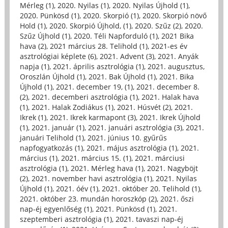
Mérleg (1)
,
2020. Nyilas (1)
,
2020. Nyilas Újhold (1)
,
2020. Pünkösd (1)
,
2020. Skorpió (1)
,
2020. Skorpió növő
Hold (1)
,
2020. Skorpió Újhold, (1)
,
2020. Szűz (2)
,
2020.
Szűz Újhold (1)
,
2020. Téli Napforduló (1)
,
2021 Bika
hava (2)
,
2021 március 28. Telihold (1)
,
2021-es év
asztrológiai képlete (6)
,
2021. Advent (3)
,
2021. Anyák
napja (1)
,
2021. április asztrológia (1)
,
2021. augusztus,
Oroszlán Újhold (1)
,
2021. Bak Újhold (1)
,
2021. Bika
Újhold (1)
,
2021. december 19, (1)
,
2021. december 8.
(2)
,
2021. decemberi asztrológia (1)
,
2021. Halak hava
(1)
,
2021. Halak Zodiákus (1)
,
2021. Húsvét (2)
,
2021.
Ikrek (1)
,
2021. Ikrek karmapont (3)
,
2021. Ikrek Újhold
(1)
,
2021. január (1)
,
2021. januári asztrológia (3)
,
2021.
januári Telihold (1)
,
2021. június 10. gyűrűs
napfogyatkozás (1)
,
2021. május asztrológia (1)
,
2021.
március (1)
,
2021. március 15. (1)
,
2021. márciusi
asztrológia (1)
,
2021. Mérleg hava (1)
,
2021. Nagyböjt
(2)
,
2021. november havi asztrológia (1)
,
2021. Nyilas
Újhold (1)
,
2021. óév (1)
,
2021. október 20. Telihold (1)
,
2021. október 23. mundán horoszkóp (2)
,
2021. őszi
nap-éj egyenlőség (1)
,
2021. Pünkösd (1)
,
2021.
szeptemberi asztrológia (1)
,
2021. tavaszi nap-éj