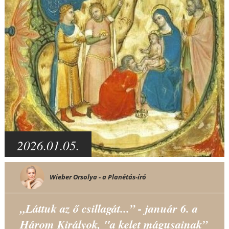
2026.01.05.
Wieber Orsolya - a Planétás-író
„Láttuk az ő csillagát...” - január 6. a
Három Királyok, "a kelet mágusainak”