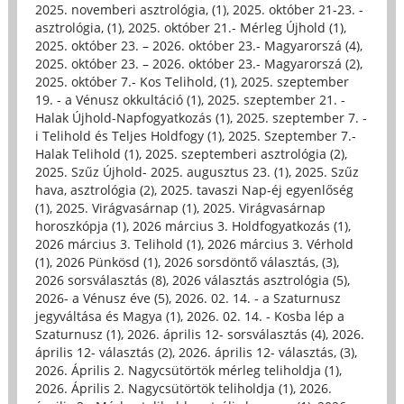
2025. novemberi asztrológia, (1)
,
2025. október 21-23. -
asztrológia, (1)
,
2025. október 21.- Mérleg Újhold (1)
,
2025. október 23. – 2026. október 23.- Magyarorszá (4)
,
2025. október 23. – 2026. október 23.- Magyarorszá (2)
,
2025. október 7.- Kos Telihold, (1)
,
2025. szeptember
19. - a Vénusz okkultáció (1)
,
2025. szeptember 21. -
Halak Újhold-Napfogyatkozás (1)
,
2025. szeptember 7. -
i Telihold és Teljes Holdfogy (1)
,
2025. Szeptember 7.-
Halak Telihold (1)
,
2025. szeptemberi asztrológia (2)
,
2025. Szűz Újhold- 2025. augusztus 23. (1)
,
2025. Szűz
hava, asztrológia (2)
,
2025. tavaszi Nap-éj egyenlőség
(1)
,
2025. Virágvasárnap (1)
,
2025. Virágvasárnap
horoszkópja (1)
,
2026 március 3. Holdfogyatkozás (1)
,
2026 március 3. Telihold (1)
,
2026 március 3. Vérhold
(1)
,
2026 Pünkösd (1)
,
2026 sorsdöntő választás, (3)
,
2026 sorsválasztás (8)
,
2026 választás asztrológia (5)
,
2026- a Vénusz éve (5)
,
2026. 02. 14. - a Szaturnusz
jegyváltása és Magya (1)
,
2026. 02. 14. - Kosba lép a
Szaturnusz (1)
,
2026. április 12- sorsválasztás (4)
,
2026.
április 12- választás (2)
,
2026. április 12- választás, (3)
,
2026. Április 2. Nagycsütörtök mérleg teliholdja (1)
,
2026. Április 2. Nagycsütörtök teliholdja (1)
,
2026.