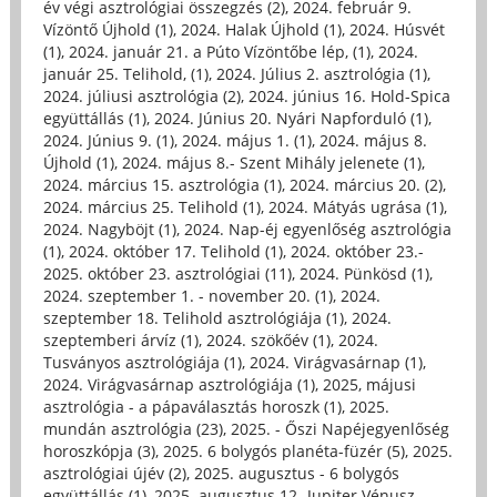
év végi asztrológiai összegzés (2)
,
2024. február 9.
Vízöntő Újhold (1)
,
2024. Halak Újhold (1)
,
2024. Húsvét
(1)
,
2024. január 21. a Púto Vízöntőbe lép, (1)
,
2024.
január 25. Telihold, (1)
,
2024. Július 2. asztrológia (1)
,
2024. júliusi asztrológia (2)
,
2024. június 16. Hold-Spica
együttállás (1)
,
2024. Június 20. Nyári Napforduló (1)
,
2024. Június 9. (1)
,
2024. május 1. (1)
,
2024. május 8.
Újhold (1)
,
2024. május 8.- Szent Mihály jelenete (1)
,
2024. március 15. asztrológia (1)
,
2024. március 20. (2)
,
2024. március 25. Telihold (1)
,
2024. Mátyás ugrása (1)
,
2024. Nagyböjt (1)
,
2024. Nap-éj egyenlőség asztrológia
(1)
,
2024. október 17. Telihold (1)
,
2024. október 23.-
2025. október 23. asztrológiai (11)
,
2024. Pünkösd (1)
,
2024. szeptember 1. - november 20. (1)
,
2024.
szeptember 18. Telihold asztrológiája (1)
,
2024.
szeptemberi árvíz (1)
,
2024. szökőév (1)
,
2024.
Tusványos asztrológiája (1)
,
2024. Virágvasárnap (1)
,
2024. Virágvasárnap asztrológiája (1)
,
2025, májusi
asztrológia - a pápaválasztás horoszk (1)
,
2025.
mundán asztrológia (23)
,
2025. - Őszi Napéjegyenlőség
horoszkópja (3)
,
2025. 6 bolygós planéta-füzér (5)
,
2025.
asztrológiai újév (2)
,
2025. augusztus - 6 bolygós
együttállás (1)
,
2025. augusztus 12- Jupiter Vénusz