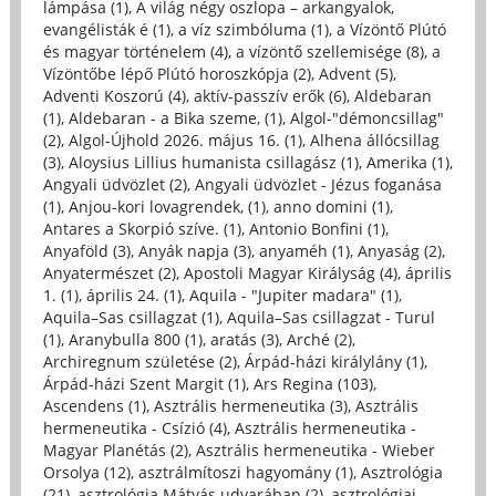
lámpása (1)
,
A világ négy oszlopa – arkangyalok,
evangélisták é (1)
,
a víz szimbóluma (1)
,
a Vízöntő Plútó
és magyar történelem (4)
,
a vízöntő szellemisége (8)
,
a
Vízöntőbe lépő Plútó horoszkópja (2)
,
Advent (5)
,
Adventi Koszorú (4)
,
aktív-passzív erők (6)
,
Aldebaran
(1)
,
Aldebaran - a Bika szeme, (1)
,
Algol-"démoncsillag"
(2)
,
Algol-Újhold 2026. május 16. (1)
,
Alhena állócsillag
(3)
,
Aloysius Lillius humanista csillagász (1)
,
Amerika (1)
,
Angyali üdvözlet (2)
,
Angyali üdvözlet - Jézus foganása
(1)
,
Anjou-kori lovagrendek, (1)
,
anno domini (1)
,
Antares a Skorpió szíve. (1)
,
Antonio Bonfini (1)
,
Anyaföld (3)
,
Anyák napja (3)
,
anyaméh (1)
,
Anyaság (2)
,
Anyatermészet (2)
,
Apostoli Magyar Királyság (4)
,
április
1. (1)
,
április 24. (1)
,
Aquila - "Jupiter madara" (1)
,
Aquila–Sas csillagzat (1)
,
Aquila–Sas csillagzat - Turul
(1)
,
Aranybulla 800 (1)
,
aratás (3)
,
Arché (2)
,
Archiregnum születése (2)
,
Árpád-házi királylány (1)
,
Árpád-házi Szent Margit (1)
,
Ars Regina (103)
,
Ascendens (1)
,
Asztrális hermeneutika (3)
,
Asztrális
hermeneutika - Csízió (4)
,
Asztrális hermeneutika -
Magyar Planétás (2)
,
Asztrális hermeneutika - Wieber
Orsolya (12)
,
asztrálmítoszi hagyomány (1)
,
Asztrológia
(21)
,
asztrológia Mátyás udvarában (2)
,
asztrológiai