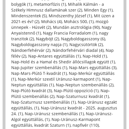
bolygók (1)
,
metamorfózis (1)
,
Mihalik Kálmán - a
Székely Himnusz dallamának szer (2)
,
Minden Egy (1)
,
Mindenszentek (5)
,
Mindszenthy József (1)
,
Mit üzen a
2021-es év? (2)
,
Mohács (4)
,
Mohács 500, (1)
,
mozgó
ünnepek - Húsvét (2)
,
Mundán asztrológia (90)
,
Nagy
Anyaistennő (1)
,
Nagy Francia Forradalom (1)
,
nagy
tranzitok (2)
,
Nagyböjt (2)
,
Nagyboldogasszony (6)
,
Nagyboldogasszony napja (1)
,
Nagycsütörtök (2)
,
Nándoerfehérvár (2)
,
Nándorfehérvári diadal (4)
,
Nap
félév (2)
,
Nap-Antares együttállás (1)
,
Nap-Hold (1)
,
Nap-Hold és a Hamal és Shedir állócsillagok együtt (1)
,
Nap-Jupiter szembenállás (1)
,
Nap-Mars együttállás (3)
,
Nap-Mars-Plútó T-kvadrát (1)
,
Nap-Merkúr együttállás
(1)
,
Nap-Merkúr szextil Uránusz-karmapont (1)
,
Nap-
Neptun együttállás (1)
,
Nap-Neptun szembenállás (2)
,
Nap-Plútó kvadrát (3)
,
Nap-Plútó oppozíció (1)
,
Nap-
Plútó szembenállás (2)
,
Nap-Szaturnusz kvadrát (1)
,
Nap-Szaturnusz szembenállás (1)
,
Nap-Uránusz egzakt
együttállás, (1)
,
Nap-Uránusz kvadrát - 2025. augusztus
24. (1)
,
Nap-Uránusz szembenállás (1)
,
Nap-Uránusz-
Algol együttállás, (1)
,
Nap-Uránusz-Karmapont
együttállás, kvadrát Szaturn (1)
,
napfivér (110)
,