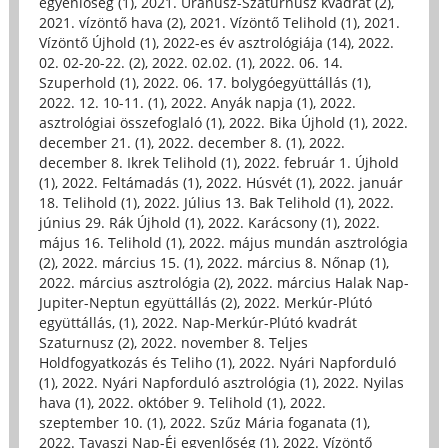
egyenlőség (1)
,
2021. Uránusz-Szaturnusz kvadrát (2)
,
2021. vízöntő hava (2)
,
2021. Vízöntő Telihold (1)
,
2021.
Vízöntő Újhold (1)
,
2022-es év asztrológiája (14)
,
2022.
02. 02-20-22. (2)
,
2022. 02.02. (1)
,
2022. 06. 14.
Szuperhold (1)
,
2022. 06. 17. bolygóegyüttállás (1)
,
2022. 12. 10-11. (1)
,
2022. Anyák napja (1)
,
2022.
asztrológiai összefoglaló (1)
,
2022. Bika Újhold (1)
,
2022.
december 21. (1)
,
2022. december 8. (1)
,
2022.
december 8. Ikrek Telihold (1)
,
2022. február 1. Újhold
(1)
,
2022. Feltámadás (1)
,
2022. Húsvét (1)
,
2022. január
18. Telihold (1)
,
2022. Július 13. Bak Telihold (1)
,
2022.
június 29. Rák Újhold (1)
,
2022. Karácsony (1)
,
2022.
május 16. Telihold (1)
,
2022. május mundán asztrológia
(2)
,
2022. március 15. (1)
,
2022. március 8. Nőnap (1)
,
2022. március asztrológia (2)
,
2022. március Halak Nap-
Jupiter-Neptun együttállás (2)
,
2022. Merkúr-Plútó
együttállás, (1)
,
2022. Nap-Merkúr-Plútó kvadrát
Szaturnusz (2)
,
2022. november 8. Teljes
Holdfogyatkozás és Teliho (1)
,
2022. Nyári Napforduló
(1)
,
2022. Nyári Napforduló asztrológia (1)
,
2022. Nyilas
hava (1)
,
2022. október 9. Telihold (1)
,
2022.
szeptember 10. (1)
,
2022. Szűz Mária foganata (1)
,
2022. Tavaszi Nap-Éj egyenlőség (1)
,
2022. Vízöntő