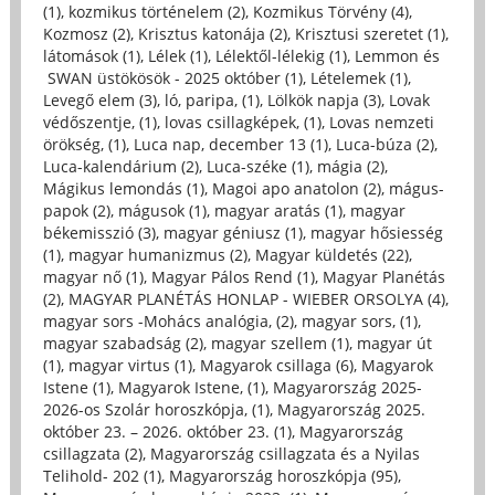
(1)
,
kozmikus történelem (2)
,
Kozmikus Törvény (4)
,
Kozmosz (2)
,
Krisztus katonája (2)
,
Krisztusi szeretet (1)
,
látomások (1)
,
Lélek (1)
,
Lélektől-lélekig (1)
,
Lemmon és
SWAN üstökösök - 2025 október (1)
,
Lételemek (1)
,
Levegő elem (3)
,
ló, paripa, (1)
,
Lölkök napja (3)
,
Lovak
védőszentje, (1)
,
lovas csillagképek, (1)
,
Lovas nemzeti
örökség, (1)
,
Luca nap, december 13 (1)
,
Luca-búza (2)
,
Luca-kalendárium (2)
,
Luca-széke (1)
,
mágia (2)
,
Mágikus lemondás (1)
,
Magoi apo anatolon (2)
,
mágus-
papok (2)
,
mágusok (1)
,
magyar aratás (1)
,
magyar
békemisszió (3)
,
magyar géniusz (1)
,
magyar hősiesség
(1)
,
magyar humanizmus (2)
,
Magyar küldetés (22)
,
magyar nő (1)
,
Magyar Pálos Rend (1)
,
Magyar Planétás
(2)
,
MAGYAR PLANÉTÁS HONLAP - WIEBER ORSOLYA (4)
,
magyar sors -Mohács analógia, (2)
,
magyar sors, (1)
,
magyar szabadság (2)
,
magyar szellem (1)
,
magyar út
(1)
,
magyar virtus (1)
,
Magyarok csillaga (6)
,
Magyarok
Istene (1)
,
Magyarok Istene, (1)
,
Magyarország 2025-
2026-os Szolár horoszkópja, (1)
,
Magyarország 2025.
október 23. – 2026. október 23. (1)
,
Magyarország
csillagzata (2)
,
Magyarország csillagzata és a Nyilas
Telihold- 202 (1)
,
Magyarország horoszkópja (95)
,