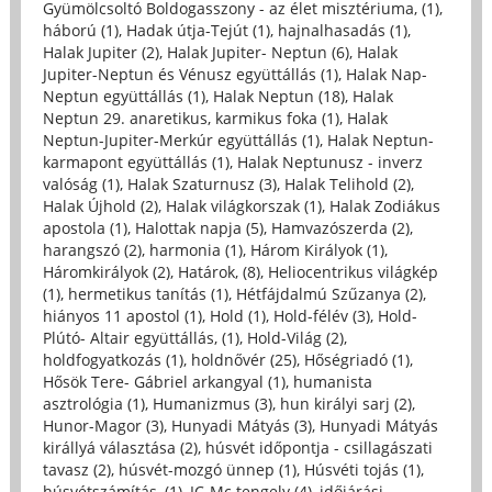
Gyümölcsoltó Boldogasszony - az élet misztériuma, (1)
,
háború (1)
,
Hadak útja-Tejút (1)
,
hajnalhasadás (1)
,
Halak Jupiter (2)
,
Halak Jupiter- Neptun (6)
,
Halak
Jupiter-Neptun és Vénusz együttállás (1)
,
Halak Nap-
Neptun együttállás (1)
,
Halak Neptun (18)
,
Halak
Neptun 29. anaretikus, karmikus foka (1)
,
Halak
Neptun-Jupiter-Merkúr együttállás (1)
,
Halak Neptun-
karmapont együttállás (1)
,
Halak Neptunusz - inverz
valóság (1)
,
Halak Szaturnusz (3)
,
Halak Telihold (2)
,
Halak Újhold (2)
,
Halak világkorszak (1)
,
Halak Zodiákus
apostola (1)
,
Halottak napja (5)
,
Hamvazószerda (2)
,
harangszó (2)
,
harmonia (1)
,
Három Királyok (1)
,
Háromkirályok (2)
,
Határok, (8)
,
Heliocentrikus világkép
(1)
,
hermetikus tanítás (1)
,
Hétfájdalmú Szűzanya (2)
,
hiányos 11 apostol (1)
,
Hold (1)
,
Hold-félév (3)
,
Hold-
Plútó- Altair együttállás, (1)
,
Hold-Világ (2)
,
holdfogyatkozás (1)
,
holdnővér (25)
,
Hőségriadó (1)
,
Hősök Tere- Gábriel arkangyal (1)
,
humanista
asztrológia (1)
,
Humanizmus (3)
,
hun királyi sarj (2)
,
Hunor-Magor (3)
,
Hunyadi Mátyás (3)
,
Hunyadi Mátyás
királlyá választása (2)
,
húsvét időpontja - csillagászati
tavasz (2)
,
húsvét-mozgó ünnep (1)
,
Húsvéti tojás (1)
,
húsvétszámítás, (1)
,
IC-Mc tengely (4)
,
időjárási