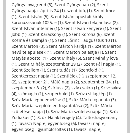
György lovagrend (3)
,
Szent György nap (2)
,
Szent
György napja -április 24 (1)
,
szent idő, (1)
,
Szent Imre
(1)
,
Szent István (5)
,
Szent István apostoli király
koronázásának 1025. é (1)
,
Szent István felajánlása (2)
,
Szent István intelmei (1)
,
Szent István kenyere (1)
,
Szent
Jobb (1)
,
Szent Karácsony (1)
,
Szent Korona (6)
,
Szent
Kozma és Damján (1)
,
Szent Lőrinc - augusztus 10 (1)
,
Szent Márton (3)
,
Szent Márton kardja (1)
,
Szent Márton
nevű települések (1)
,
Szent Márton palástja (1)
,
Szent
Mátyás apostol (1)
,
Szent Mihály (6)
,
Szent Mihály lova
(1)
,
Szent Mihály, szeptember 29 (2)
,
Szent Pál napja (1)
,
Szent Szellem (1)
,
Szent tudás (1)
,
Szentföld (1)
,
Szentkereszt napja (1)
,
Szentlélek (1)
,
szeptember 12.
(2)
,
szeptember 21. Máté napja (2)
,
szeptember 24. (1)
,
szeptember 8. (2)
,
Szíriusz (2)
,
szív csakra (1)
,
Szívcsakra
(4)
,
szómágia (1)
,
szuperhold (1)
,
Szűz csillagkép (1)
,
Szűz Mária égbeemelése (1)
,
Szűz Mária foganata (3)
,
Szűz Mária szeplőtelen fogantatása (2)
,
Szűz Mária
születése napja (1)
,
Szűz Mária születésnapja (1)
,
Szűz
Zodiákus (1)
,
Szűz-Halak tengely (4)
,
Táltoshagyomány
(1)
,
tavaszi Nap-éj egyenlőség (6)
,
tavaszi nap-éj
egyenlőség - gyümölcsoltás (1)
,
tavaszi nap-éj