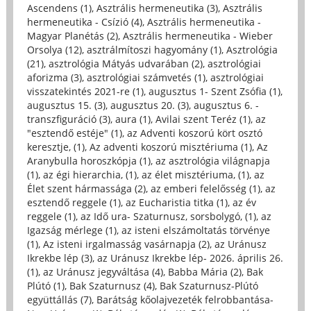
Ascendens (1)
,
Asztrális hermeneutika (3)
,
Asztrális
hermeneutika - Csízió (4)
,
Asztrális hermeneutika -
Magyar Planétás (2)
,
Asztrális hermeneutika - Wieber
Orsolya (12)
,
asztrálmítoszi hagyomány (1)
,
Asztrológia
(21)
,
asztrológia Mátyás udvarában (2)
,
asztrológiai
aforizma (3)
,
asztrológiai számvetés (1)
,
asztrológiai
visszatekintés 2021-re (1)
,
augusztus 1- Szent Zsófia (1)
,
augusztus 15. (3)
,
augusztus 20. (3)
,
augusztus 6. -
transzfiguráció (3)
,
aura (1)
,
Avilai szent Teréz (1)
,
az
"esztendő estéje" (1)
,
az Adventi koszorú kört osztó
keresztje, (1)
,
Az adventi koszorú misztériuma (1)
,
Az
Aranybulla horoszkópja (1)
,
az asztrológia világnapja
(1)
,
az égi hierarchia, (1)
,
az élet misztériuma, (1)
,
az
Élet szent hármassága (2)
,
az emberi felelősség (1)
,
az
esztendő reggele (1)
,
az Eucharistia titka (1)
,
az év
reggele (1)
,
az Idő ura- Szaturnusz, sorsbolygó, (1)
,
az
Igazság mérlege (1)
,
az isteni elszámoltatás törvénye
(1)
,
Az isteni irgalmasság vasárnapja (2)
,
az Uránusz
Ikrekbe lép (3)
,
az Uránusz Ikrekbe lép- 2026. április 26.
(1)
,
az Uránusz jegyváltása (4)
,
Babba Mária (2)
,
Bak
Plútó (1)
,
Bak Szaturnusz (4)
,
Bak Szaturnusz-Plútó
együttállás (7)
,
Barátság kőolajvezeték felrobbantása-