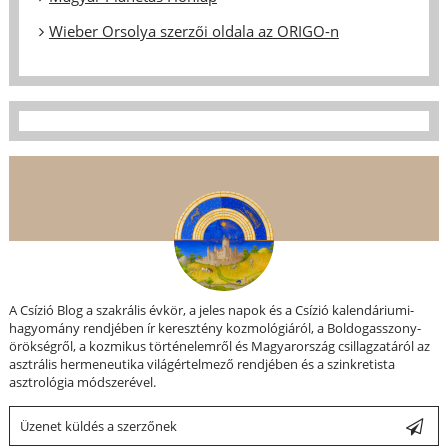
Wieber Orsolya szerzői oldala az ORIGO-n
A Csízió Blog a szakrális évkör, a jeles napok és a Csízió kalendáriumi-
hagyomány rendjében ír keresztény kozmológiáról, a Boldogasszony-
örökségről, a kozmikus történelemről és Magyarország csillagzatáról az
asztrális hermeneutika világértelmező rendjében és a szinkretista
asztrológia módszerével.
Üzenet küldés a szerzőnek