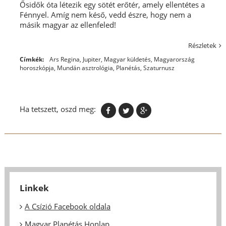
Ősidők óta létezik egy sötét erőtér, amely ellentétes a
Fénnyel. Amíg nem késő, vedd észre, hogy nem a
másik magyar az ellenfeled!
Részletek
Címkék:
Ars Regina
,
Jupiter
,
Magyar küldetés
,
Magyarország
horoszkópja
,
Mundán asztrológia
,
Planétás
,
Szaturnusz
Ha tetszett, oszd meg:
Linkek
A Csízió Facebook oldala
Magyar Planétás Honlap