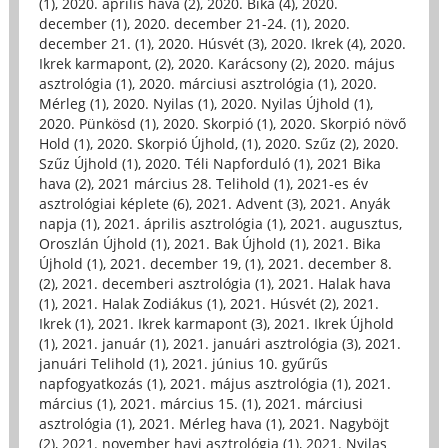
(1)
,
2020. április hava (2)
,
2020. Bika (4)
,
2020.
december (1)
,
2020. december 21-24. (1)
,
2020.
december 21. (1)
,
2020. Húsvét (3)
,
2020. Ikrek (4)
,
2020.
Ikrek karmapont, (2)
,
2020. Karácsony (2)
,
2020. május
asztrológia (1)
,
2020. márciusi asztrológia (1)
,
2020.
Mérleg (1)
,
2020. Nyilas (1)
,
2020. Nyilas Újhold (1)
,
2020. Pünkösd (1)
,
2020. Skorpió (1)
,
2020. Skorpió növő
Hold (1)
,
2020. Skorpió Újhold, (1)
,
2020. Szűz (2)
,
2020.
Szűz Újhold (1)
,
2020. Téli Napforduló (1)
,
2021 Bika
hava (2)
,
2021 március 28. Telihold (1)
,
2021-es év
asztrológiai képlete (6)
,
2021. Advent (3)
,
2021. Anyák
napja (1)
,
2021. április asztrológia (1)
,
2021. augusztus,
Oroszlán Újhold (1)
,
2021. Bak Újhold (1)
,
2021. Bika
Újhold (1)
,
2021. december 19, (1)
,
2021. december 8.
(2)
,
2021. decemberi asztrológia (1)
,
2021. Halak hava
(1)
,
2021. Halak Zodiákus (1)
,
2021. Húsvét (2)
,
2021.
Ikrek (1)
,
2021. Ikrek karmapont (3)
,
2021. Ikrek Újhold
(1)
,
2021. január (1)
,
2021. januári asztrológia (3)
,
2021.
januári Telihold (1)
,
2021. június 10. gyűrűs
napfogyatkozás (1)
,
2021. május asztrológia (1)
,
2021.
március (1)
,
2021. március 15. (1)
,
2021. márciusi
asztrológia (1)
,
2021. Mérleg hava (1)
,
2021. Nagyböjt
(2)
,
2021. november havi asztrológia (1)
,
2021. Nyilas