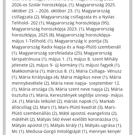
2026-os Szolár horoszkópja, (1)
,
Magyarország 2025.
október 23. – 2026. október 23. (1)
,
Magyarország
csillagzata (2)
,
Magyarország csillagzata és a Nyilas
Telihold- 202 (1)
,
Magyarország horoszkópja (95)
,
Magyarország horoszkópja 2023. (1)
,
Magyarország
horoszkópja, 2025 (8)
,
Magyarország horoszkópja-
május 1-Telihold, (1)
,
Magyarország Ic pontja (3)
,
Magyarország Radix Napja és a Nap-Plútó szembenáll
(1)
,
Magyarország sorsfeladata (25)
,
Magyarország
társpatrónusa (1)
,
május 1. (1)
,
május 8. szent Mihály
jelenete (2)
,
május 9- új kormány (1)
,
májusi fagyok (1)
,
Makkosmária (1)
,
március 8. (1)
,
Mária Csillaga- Vénusz
(1)
,
Mária Királysága (4)
,
Mária mágikus neve (1)
,
Mária
mennybevétele (2)
,
Mária neve napja- szeptember 12.
(1)
,
Mária országa (3)
,
Mária szent neve napja (2)
,
Mária
tisztulta (1)
,
Mária, Keresztények segítője ünnep- május
24. (1)
,
Máriás lelkület (2)
,
máriás napok (1)
,
Markab
állócsillag (2)
,
Mars (1)
,
Mars-Plútó kvadrát (3)
,
Mars-
Plútó szembenállás (2)
,
Máté apostol, evangelista (2)
,
mátéhét (2)
,
Mátyás 560 évvel ezelőtti koronázása (1)
,
Mátyás apostol (1)
,
Mátyás király (1)
,
Mátyás-ugrása (1)
,
Mc (1)
,
Medusa-Gorgó mitológiáját (1)
,
mennyei kenyér