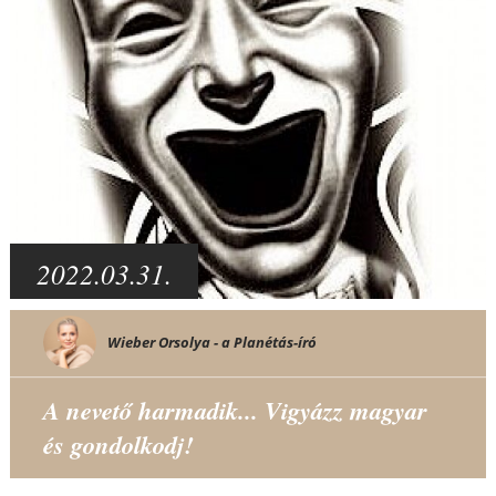
2022.03.31.
Wieber Orsolya - a Planétás-író
A nevető harmadik... Vigyázz magyar
és gondolkodj!