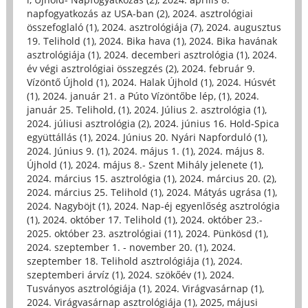
napfogyatkozás az USA-ban (2)
,
2024. asztrológiai
összefoglaló (1)
,
2024. asztrológiája (7)
,
2024. augusztus
19. Telihold (1)
,
2024. Bika hava (1)
,
2024. Bika havának
asztrológiája (1)
,
2024. decemberi asztrológia (1)
,
2024.
év végi asztrológiai összegzés (2)
,
2024. február 9.
Vízöntő Újhold (1)
,
2024. Halak Újhold (1)
,
2024. Húsvét
(1)
,
2024. január 21. a Púto Vízöntőbe lép, (1)
,
2024.
január 25. Telihold, (1)
,
2024. Július 2. asztrológia (1)
,
2024. júliusi asztrológia (2)
,
2024. június 16. Hold-Spica
együttállás (1)
,
2024. Június 20. Nyári Napforduló (1)
,
2024. Június 9. (1)
,
2024. május 1. (1)
,
2024. május 8.
Újhold (1)
,
2024. május 8.- Szent Mihály jelenete (1)
,
2024. március 15. asztrológia (1)
,
2024. március 20. (2)
,
2024. március 25. Telihold (1)
,
2024. Mátyás ugrása (1)
,
2024. Nagyböjt (1)
,
2024. Nap-éj egyenlőség asztrológia
(1)
,
2024. október 17. Telihold (1)
,
2024. október 23.-
2025. október 23. asztrológiai (11)
,
2024. Pünkösd (1)
,
2024. szeptember 1. - november 20. (1)
,
2024.
szeptember 18. Telihold asztrológiája (1)
,
2024.
szeptemberi árvíz (1)
,
2024. szökőév (1)
,
2024.
Tusványos asztrológiája (1)
,
2024. Virágvasárnap (1)
,
2024. Virágvasárnap asztrológiája (1)
,
2025, májusi