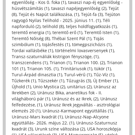
egyenlőség - Kos 0. foka (1)
,
tavaszi nap-éj egyenlőség -
húsvétszámítás (1)
,
tavaszi napéjegyenlőség (2)
,
Tejút
(8)
,
Tejút és Napút találkozása, (1)
,
Tejút-fa (3)
,
Tejúton
ragyogó Nyilas Telihold - 2025. június 11. (1)
,
Téli
napforduló (2)
,
telihold (8)
,
teljes holdfogyatkozás (1)
,
teremtő energia (1)
,
teremtő erő (1)
,
Teremtő Isten (1)
,
Teremtő Nőiség (8)
,
Thébai Szent Pál (1)
,
Tojás
szimbólum (1)
,
tojásfestés (1)
,
tömegpszichózis (1)
,
Tordai vallásbéke (1)
,
történelmi lovasversenyek (1)
,
Transz-szaturnáliák kistrigon fényszöge, (1)
,
transzcendens (1)
,
Trianon (1)
,
Trianon 100. (2)
,
Trianon
101 (1)
,
Trianon 105. (1)
,
Trinitáriusok (1)
,
tükör (1)
,
Turul-Árpád dinasztia (1)
,
Turul-vérű (1)
,
Tűz-Víz (1)
,
Tűzkerék (1)
,
Tűzszekér (1)
,
Tűzugrás (3)
,
Új Ember (1)
,
Újhold (1)
,
Unio Mystica (2)
,
unitárius (2)
,
Uránusz az
Ikrekben (2)
,
Uránusz Bika, anaretikus fok - II.
világháború pár (1)
,
Uránusz és az Ikrek, (2)
,
Uránusz
felfedezése, (1)
,
Uránusz Ikrek jegyváltás - asztrológiai
elemzés 20 (1)
,
Uránusz-Karmapont együttállás (1)
,
Uránusz-Mars kvadrát (1)
,
Uránusz-Nap-Alcyone
együttállás- 2026. május 22. (1)
,
Uránusz-Szaturnusz
kvadrát (3)
,
Urunk színe változása (2)
,
USA horoszkópja
(1)
,
USA választások (3)
,
USA-Magyarország (5)
,
utolsó