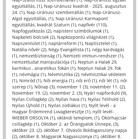
együttállás, (1)
,
Nap-Uránusz kvadrát - 2025. augusztus
24. (1)
,
Nap-Uránusz szembenállás (1)
,
Nap-Uránusz-
Algol együttállás, (1)
,
Nap-Uránusz-Karmapont
együttállás, kvadrát Szaturn (1)
,
napfivér (110)
,
Napfogyatkozás (2)
,
napisteni szimbólumok (1)
,
Napkeleti bölcsek (2)
,
Napközpontú világnézet (1)
,
Napszentület (1)
,
naptárreform (1)
,
Naptisztelet (1)
,
Natália nővér (2)
,
Négy Evangélista (1)
,
négy kardvágás
(1)
,
nemzetbiztonság (1)
,
Nemzeti immun-rendszer (1)
,
nemzettudat manipulációja (1)
,
Neptun a Halak 29,
karmikus , anaretikus fokán (1)
,
Neptun Halak 29. fok
(1)
,
névmágia (1)
,
Névmisztika (2)
,
névmisztikai védelem
(1)
,
Nimród (1)
,
Női energia (1)
,
női erő (1)
,
női lét (1)
,
női
szerep (1)
,
Nőnap (3)
,
november 1 (3)
,
november 11. (2)
,
November 19. (2)
,
november 2. (3)
,
Nyári napforduló (9)
,
Nyilas Csillagkép (2)
,
Nyilas hava (1)
,
Nyilas Telihold (2)
,
Nyilas Újhold (1)
,
Nyilas zodiákus (1)
,
Nyílt levél - a
magyar Érdemrend Lovagkeresztje (1)
,
nyílt levél-
WIEBER ORSOLYA (1)
,
oklándi templom, (1)
,
Ökörhajcsár
csillagkép (1)
,
Október 2. az Őrangyalok Ünnepe, (3)
,
október 23. (2)
,
október 7. Olvasós Boldogasszony napja
(2)
,
október 8. Magyarok Nagyasszonya (1)
,
október 8.