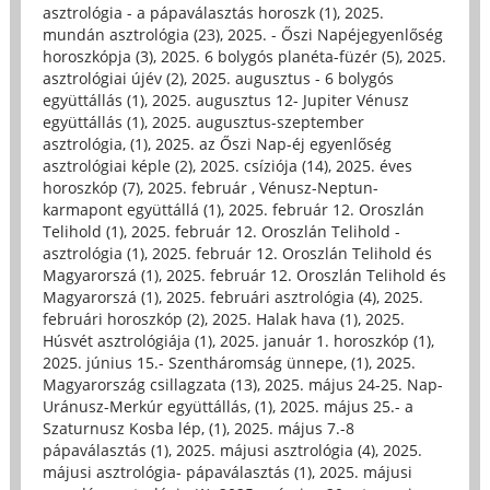
asztrológia - a pápaválasztás horoszk (1)
,
2025.
mundán asztrológia (23)
,
2025. - Őszi Napéjegyenlőség
horoszkópja (3)
,
2025. 6 bolygós planéta-füzér (5)
,
2025.
asztrológiai újév (2)
,
2025. augusztus - 6 bolygós
együttállás (1)
,
2025. augusztus 12- Jupiter Vénusz
együttállás (1)
,
2025. augusztus-szeptember
asztrológia, (1)
,
2025. az Őszi Nap-éj egyenlőség
asztrológiai képle (2)
,
2025. csíziója (14)
,
2025. éves
horoszkóp (7)
,
2025. február , Vénusz-Neptun-
karmapont együttállá (1)
,
2025. február 12. Oroszlán
Telihold (1)
,
2025. február 12. Oroszlán Telihold -
asztrológia (1)
,
2025. február 12. Oroszlán Telihold és
Magyarorszá (1)
,
2025. február 12. Oroszlán Telihold és
Magyarorszá (1)
,
2025. februári asztrológia (4)
,
2025.
februári horoszkóp (2)
,
2025. Halak hava (1)
,
2025.
Húsvét asztrológiája (1)
,
2025. január 1. horoszkóp (1)
,
2025. június 15.- Szentháromság ünnepe, (1)
,
2025.
Magyarország csillagzata (13)
,
2025. május 24-25. Nap-
Uránusz-Merkúr együttállás, (1)
,
2025. május 25.- a
Szaturnusz Kosba lép, (1)
,
2025. május 7.-8
pápaválasztás (1)
,
2025. májusi asztrológia (4)
,
2025.
májusi asztrológia- pápaválasztás (1)
,
2025. májusi