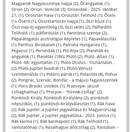
Magyarok Nagyasszonya napja (2)
,
Őrangyalok, (1)
,
Orion (2)
,
Orion- Nimród (3)
,
Orionidák - 2025. október
21. (1)
,
Oroszlán hava (1)
,
Oroszlán Telihold (1)
,
Őselv
(1)
,
Őserő (1)
,
Összetartozás napja (1)
,
őszi búza (1)
,
Őszi nap-éj egyenlőség (3)
,
őszi vetés (2)
,
Pálfordító
Telihold, (1)
,
pálfordulás (1)
,
Pannónia szentje (2)
,
Pápalátogatás asztrológiai képletes (1)
,
Pápaválasztás
(1)
,
Párthus Birodalom (1)
,
Patrona Hungariea (1)
,
Pegazus (1)
,
Perseidák (1)
,
Pió Atya (2)
,
Planéták és
angyalok (1)
,
Planétás (186)
,
Plútó (2)
,
Plútó -Altair (1)
,
Plútó -Mc együttállás (1)
,
Plútó Oculus - tisztánlátás ,
(2)
,
Plútó-Jupiter kvadrát (1)
,
Plútó-Vénusz
szembenállás (1)
,
Poláris párok (1)
,
Polaritás (8)
,
Pollux
(2)
,
Pongrác, Szervác, Bonifác - a májusi fagyosszentek
(1)
,
Pons-Brooks üstökös (1)
,
Praesepe- Jászol
csillaghalmaz (1)
,
Procyon - "hírnök-csillag" (2)
,
Pünkösdi Király, Pünkösdi Királylány (2)
,
pünkösdi
népszokás, (1)
,
pünkösdi-királyválasztás (1)
,
Rák hava
(2)
,
Rák Jupiter, a Jupiter jegyváltása és Magyarország
(2)
,
Rák Jupiter, a Jupiter jegyváltása,- 2025. június (1)
,
Rák karma (1)
,
Rák karmapont (1)
,
Rák Telihold (1)
,
rámutatónap (1)
,
Rasalhague állócsillag (2)
,
Rastaban –