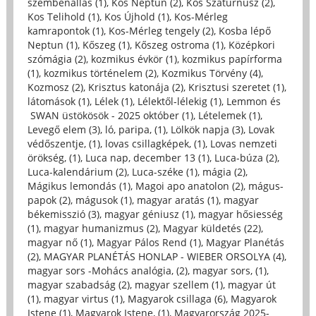
szembenállás (1)
,
Kos Neptun (2)
,
Kos Szaturnusz (2)
,
Kos Telihold (1)
,
Kos Újhold (1)
,
Kos-Mérleg
kamrapontok (1)
,
Kos-Mérleg tengely (2)
,
Kosba lépő
Neptun (1)
,
Kőszeg (1)
,
Kőszeg ostroma (1)
,
Középkori
szómágia (2)
,
kozmikus évkör (1)
,
kozmikus papírforma
(1)
,
kozmikus történelem (2)
,
Kozmikus Törvény (4)
,
Kozmosz (2)
,
Krisztus katonája (2)
,
Krisztusi szeretet (1)
,
látomások (1)
,
Lélek (1)
,
Lélektől-lélekig (1)
,
Lemmon és
SWAN üstökösök - 2025 október (1)
,
Lételemek (1)
,
Levegő elem (3)
,
ló, paripa, (1)
,
Lölkök napja (3)
,
Lovak
védőszentje, (1)
,
lovas csillagképek, (1)
,
Lovas nemzeti
örökség, (1)
,
Luca nap, december 13 (1)
,
Luca-búza (2)
,
Luca-kalendárium (2)
,
Luca-széke (1)
,
mágia (2)
,
Mágikus lemondás (1)
,
Magoi apo anatolon (2)
,
mágus-
papok (2)
,
mágusok (1)
,
magyar aratás (1)
,
magyar
békemisszió (3)
,
magyar géniusz (1)
,
magyar hősiesség
(1)
,
magyar humanizmus (2)
,
Magyar küldetés (22)
,
magyar nő (1)
,
Magyar Pálos Rend (1)
,
Magyar Planétás
(2)
,
MAGYAR PLANÉTÁS HONLAP - WIEBER ORSOLYA (4)
,
magyar sors -Mohács analógia, (2)
,
magyar sors, (1)
,
magyar szabadság (2)
,
magyar szellem (1)
,
magyar út
(1)
,
magyar virtus (1)
,
Magyarok csillaga (6)
,
Magyarok
Istene (1)
,
Magyarok Istene, (1)
,
Magyarország 2025-