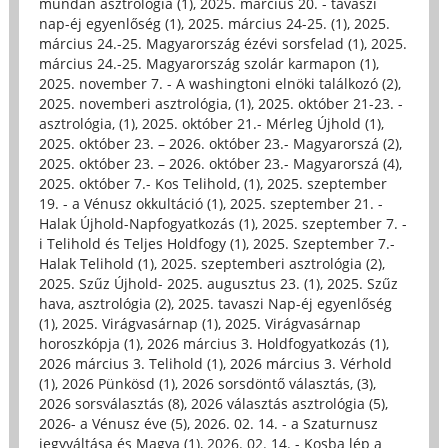
mundán asztrológia (1)
,
2025. március 20. - tavaszi
nap-éj egyenlőség (1)
,
2025. március 24-25. (1)
,
2025.
március 24.-25. Magyarország ézévi sorsfelad (1)
,
2025.
március 24.-25. Magyarország szolár karmapon (1)
,
2025. november 7. - A washingtoni elnöki találkozó (2)
,
2025. novemberi asztrológia, (1)
,
2025. október 21-23. -
asztrológia, (1)
,
2025. október 21.- Mérleg Újhold (1)
,
2025. október 23. – 2026. október 23.- Magyarorszá (2)
,
2025. október 23. – 2026. október 23.- Magyarorszá (4)
,
2025. október 7.- Kos Telihold, (1)
,
2025. szeptember
19. - a Vénusz okkultáció (1)
,
2025. szeptember 21. -
Halak Újhold-Napfogyatkozás (1)
,
2025. szeptember 7. -
i Telihold és Teljes Holdfogy (1)
,
2025. Szeptember 7.-
Halak Telihold (1)
,
2025. szeptemberi asztrológia (2)
,
2025. Szűz Újhold- 2025. augusztus 23. (1)
,
2025. Szűz
hava, asztrológia (2)
,
2025. tavaszi Nap-éj egyenlőség
(1)
,
2025. Virágvasárnap (1)
,
2025. Virágvasárnap
horoszkópja (1)
,
2026 március 3. Holdfogyatkozás (1)
,
2026 március 3. Telihold (1)
,
2026 március 3. Vérhold
(1)
,
2026 Pünkösd (1)
,
2026 sorsdöntő választás, (3)
,
2026 sorsválasztás (8)
,
2026 választás asztrológia (5)
,
2026- a Vénusz éve (5)
,
2026. 02. 14. - a Szaturnusz
jegyváltása és Magya (1)
,
2026. 02. 14. - Kosba lép a