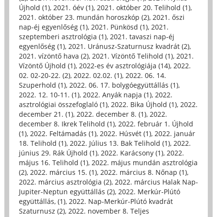
Újhold (1)
,
2021. óév (1)
,
2021. október 20. Telihold (1)
,
2021. október 23. mundán horoszkóp (2)
,
2021. őszi
nap-éj egyenlőség (1)
,
2021. Pünkösd (1)
,
2021.
szeptemberi asztrológia (1)
,
2021. tavaszi nap-éj
egyenlőség (1)
,
2021. Uránusz-Szaturnusz kvadrát (2)
,
2021. vízöntő hava (2)
,
2021. Vízöntő Telihold (1)
,
2021.
Vízöntő Újhold (1)
,
2022-es év asztrológiája (14)
,
2022.
02. 02-20-22. (2)
,
2022. 02.02. (1)
,
2022. 06. 14.
Szuperhold (1)
,
2022. 06. 17. bolygóegyüttállás (1)
,
2022. 12. 10-11. (1)
,
2022. Anyák napja (1)
,
2022.
asztrológiai összefoglaló (1)
,
2022. Bika Újhold (1)
,
2022.
december 21. (1)
,
2022. december 8. (1)
,
2022.
december 8. Ikrek Telihold (1)
,
2022. február 1. Újhold
(1)
,
2022. Feltámadás (1)
,
2022. Húsvét (1)
,
2022. január
18. Telihold (1)
,
2022. Július 13. Bak Telihold (1)
,
2022.
június 29. Rák Újhold (1)
,
2022. Karácsony (1)
,
2022.
május 16. Telihold (1)
,
2022. május mundán asztrológia
(2)
,
2022. március 15. (1)
,
2022. március 8. Nőnap (1)
,
2022. március asztrológia (2)
,
2022. március Halak Nap-
Jupiter-Neptun együttállás (2)
,
2022. Merkúr-Plútó
együttállás, (1)
,
2022. Nap-Merkúr-Plútó kvadrát
Szaturnusz (2)
,
2022. november 8. Teljes