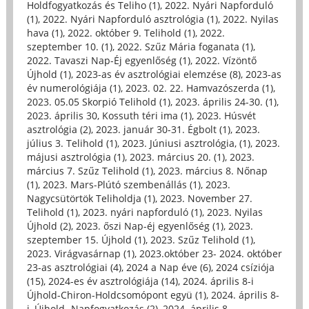
Holdfogyatkozás és Teliho (1)
,
2022. Nyári Napforduló
(1)
,
2022. Nyári Napforduló asztrológia (1)
,
2022. Nyilas
hava (1)
,
2022. október 9. Telihold (1)
,
2022.
szeptember 10. (1)
,
2022. Szűz Mária foganata (1)
,
2022. Tavaszi Nap-Éj egyenlőség (1)
,
2022. Vízöntő
Újhold (1)
,
2023-as év asztrológiai elemzése (8)
,
2023-as
év numerológiája (1)
,
2023. 02. 22. Hamvazószerda (1)
,
2023. 05.05 Skorpió Telihold (1)
,
2023. április 24-30. (1)
,
2023. április 30, Kossuth téri ima (1)
,
2023. Húsvét
asztrológia (2)
,
2023. január 30-31. Égbolt (1)
,
2023.
július 3. Telihold (1)
,
2023. Júniusi asztrológia, (1)
,
2023.
májusi asztrológia (1)
,
2023. március 20. (1)
,
2023.
március 7. Szűz Telihold (1)
,
2023. március 8. Nőnap
(1)
,
2023. Mars-Plútó szembenállás (1)
,
2023.
Nagycsütörtök Teliholdja (1)
,
2023. November 27.
Telihold (1)
,
2023. nyári napforduló (1)
,
2023. Nyilas
Újhold (2)
,
2023. őszi Nap-éj egyenlőség (1)
,
2023.
szeptember 15. Újhold (1)
,
2023. Szűz Telihold (1)
,
2023. Virágvasárnap (1)
,
2023.október 23- 2024. október
23-as asztrológiai (4)
,
2024 a Nap éve (6)
,
2024 csíziója
(15)
,
2024-es év asztrológiája (14)
,
2024. április 8-i
Újhold-Chiron-Holdcsomópont együ (1)
,
2024. április 8-
i, Újhold- Napfogyatkozás (2)
,
2024. április 8.