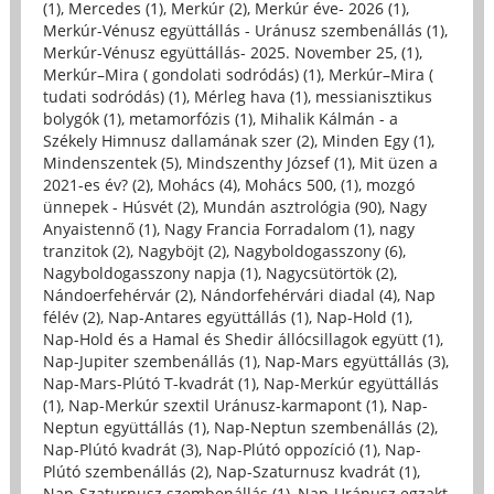
(1)
,
Mercedes (1)
,
Merkúr (2)
,
Merkúr éve- 2026 (1)
,
Merkúr-Vénusz együttállás - Uránusz szembenállás (1)
,
Merkúr-Vénusz együttállás- 2025. November 25, (1)
,
Merkúr–Mira ( gondolati sodródás) (1)
,
Merkúr–Mira (
tudati sodródás) (1)
,
Mérleg hava (1)
,
messianisztikus
bolygók (1)
,
metamorfózis (1)
,
Mihalik Kálmán - a
Székely Himnusz dallamának szer (2)
,
Minden Egy (1)
,
Mindenszentek (5)
,
Mindszenthy József (1)
,
Mit üzen a
2021-es év? (2)
,
Mohács (4)
,
Mohács 500, (1)
,
mozgó
ünnepek - Húsvét (2)
,
Mundán asztrológia (90)
,
Nagy
Anyaistennő (1)
,
Nagy Francia Forradalom (1)
,
nagy
tranzitok (2)
,
Nagyböjt (2)
,
Nagyboldogasszony (6)
,
Nagyboldogasszony napja (1)
,
Nagycsütörtök (2)
,
Nándoerfehérvár (2)
,
Nándorfehérvári diadal (4)
,
Nap
félév (2)
,
Nap-Antares együttállás (1)
,
Nap-Hold (1)
,
Nap-Hold és a Hamal és Shedir állócsillagok együtt (1)
,
Nap-Jupiter szembenállás (1)
,
Nap-Mars együttállás (3)
,
Nap-Mars-Plútó T-kvadrát (1)
,
Nap-Merkúr együttállás
(1)
,
Nap-Merkúr szextil Uránusz-karmapont (1)
,
Nap-
Neptun együttállás (1)
,
Nap-Neptun szembenállás (2)
,
Nap-Plútó kvadrát (3)
,
Nap-Plútó oppozíció (1)
,
Nap-
Plútó szembenállás (2)
,
Nap-Szaturnusz kvadrát (1)
,
Nap-Szaturnusz szembenállás (1)
,
Nap-Uránusz egzakt