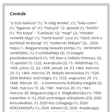
Címkék
"a Szűz kalásza" (1)
,
"A világ kereke", (1)
,
"bika-szarv"
(1)
,
"Egyenes út" (1)
,
"hiányzó" 12. apostol (1)
,
"Kettős"
(1)
,
"Kis kutya" - "Canikula" (2)
,
"magi" (2)
,
"minden
remeték Atyja" (1)
,
"rontó-bontó" Luca (1)
,
"rövid, mint a
pünkösdi királyság" (1)
,
"szekercés Mátyás" (2)
,
, 2026.
május 1- Magyarország beavató pontja, (1)
,
, történelmi
ismétlődés, (1)
,
0 szimbolikája (3)
,
10 bolygós
planétakonstelláció (1)
,
105 éves a Székely himnusz, (2)
,
12 apostol (1)
,
1222, Aranybulla (2)
,
13. Holdhónap (1)
,
1456. július 22. (2)
,
1458. január 24. (1)
,
1464. március
29. (1)
,
1464. március 29. Mátyás koronázása (1)
,
1526-
2026-Mohács asztrológia, (1)
,
1532. augusztus 29. (1)
,
1848. február 25. - a Kommunista Kiáltvány megjele (2)
,
1848. március 15. (4)
,
1941. március 28. (1)
,
1941.
március 28. Magyarország a II. Világháborúba (1)
,
1956.
november 4. (1)
,
2020 asztrológiai előrejelzés (23)
,
2020
korszakváltás, (1)
,
2020 Kos csillagjegy (1)
,
2020-
kORSZAKKAPU (1)
,
2020. Advent (3)
,
2020. Anyáknapja