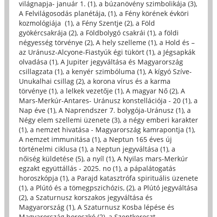
világnapja- január 1. (1)
,
a búzanövény szimbolikája (3)
,
A Felvilágosodás planétája, (1)
,
a Fény körének évköri
kozmológiája (1)
,
a Fény Szentje (2)
,
a Föld
gyökércsakrája (2)
,
a Földbolygó csakrái (1)
,
a földi
négyesség törvénye (2)
,
A hely szelleme (1)
,
a Hold és –
az Uránusz-Alcyone-Fiastyúk égi tükört (1)
,
a Jégsapkák
olvadása (1)
,
A Jupiter jegyváltása és Magyarország
csillagzata (1)
,
a kenyér szimbóluma (1)
,
A kígyó Szíve-
Unukalhai csillag (2)
,
a korona vírus és a karma
törvénye (1)
,
a lelkek vezetője (1)
,
A magyar Nő (2)
,
A
Mars-Merkúr-Antares- Uránusz konstellációja - 20 (1)
,
a
Nap éve (1)
,
A Naprendszer 7. bolygója-Uránusz (1)
,
a
Négy elem szellemi üzenete (3)
,
a négy emberi karakter
(1)
,
a nemzet hivatása - Magyarország kamrapontja (1)
,
A nemzet immunitása (1)
,
a Neptun 165 éves új
történelmi ciklusa (1)
,
a Neptun jegyváltása (1)
,
a
nőiség küldetése (5)
,
a nyíl (1)
,
A Nyilas mars-Merkúr
egzakt együttállás - 2025. no (1)
,
a pápalátogatás
horoszkópja (1)
,
a Parajd katasztrófa spirituális üzenete
(1)
,
a Plútó és a tömegpszichózis, (2)
,
a Plútó jegyváltása
(2)
,
a Szaturnusz korszakos jegyváltása és
Magyarország (1)
,
A Szaturnusz Kosba lépése és
Magyarország horoszkó (2)
,
a Szentkereszt