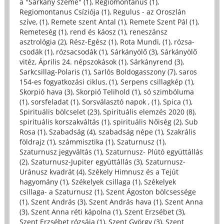
a "Sárkány szeme" (1)
,
Regiomontanus (1)
,
Regiomontanus Csíziója (1)
,
Regulus - az Oroszlán
szíve, (1)
,
Remete szent Antal (1)
,
Remete Szent Pál (1)
,
Remeteség (1)
,
rend és káosz (1)
,
reneszánsz
asztrológia (2)
,
Rész-Egész (1)
,
Rota Mundi, (1)
,
rózsa-
csodák (1)
,
rózsacsodák (1)
,
Sárkányölő (3)
,
Sárkányölő
vitéz, Április 24. népszokások (1)
,
Sárkányrend (3)
,
Sarkcsillag-Polaris (1)
,
Sarlós Boldogasszony (7)
,
saros
154-es fogyatkozási ciklus, (1)
,
Serpens csillagkép (1)
,
Skorpió hava (3)
,
Skorpió Telihold (1)
,
só szimbóluma
(1)
,
sorsfeladat (1)
,
Sorsválasztó napok , (1)
,
Spica (1)
,
Spirituális bölcselet (23)
,
Spirituális elemzés 2020 (8)
,
spirituális korszakváltás (1)
,
spirituális Nőiség (2)
,
Sub
Rosa (1)
,
Szabadság (4)
,
szabadság népe (1)
,
Szakrális
földrajz (1)
,
számmisztika (1)
,
Szaturnusz (1)
,
Szaturnusz jegyváltás (1)
,
Szaturnusz- Plútó együttállás
(2)
,
Szaturnusz-Jupiter együttállás (3)
,
Szaturnusz-
Uránusz kvadrát (4)
,
Székely Himnusz és a Tejút
hagyomány (1)
,
Székelyek csillaga (1)
,
Székelyek
csillaga- a Szaturnusz (1)
,
Szent Ágoston bölcsessége
(1)
,
Szent András (3)
,
Szent András hava (1)
,
Szent Anna
(3)
,
Szent Anna réti kápolna (1)
,
Szent Erzsébet (3)
,
Szent Erzsébet rózsája (1)
,
Szent György (3)
,
Szent