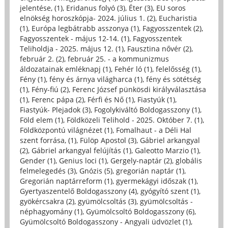
jelentése, (1)
,
Eridanus folyó (3)
,
Éter (3)
,
EU soros
elnökség horoszkópja- 2024. július 1. (2)
,
Eucharistia
(1)
,
Európa legbátrabb asszonya (1)
,
Fagyosszentek (2)
,
Fagyosszentek - május 12-14. (1)
,
Fagyosszentek
Teliholdja - 2025. május 12. (1)
,
Fausztina nővér (2)
,
február 2. (2)
,
február 25. - a kommunizmus
áldozatainak emléknapj (1)
,
Fehér ló (1)
,
felelősség (1)
,
Fény (1)
,
fény és árnya világharca (1)
,
fény és sötétség
(1)
,
Fény-fiú (2)
,
Ferenc József pünkösdi királyválasztása
(1)
,
Ferenc pápa (2)
,
Férfi és Nő (1)
,
Fiastyúk (1)
,
Fiastyúk- Plejadok (3)
,
Fogolykiváltó Boldogasszony (1)
,
Föld elem (1)
,
Földközeli Telihold - 2025. Október 7. (1)
,
Földközpontú világnézet (1)
,
Fomalhaut - a Déli Hal
szent forrása, (1)
,
Fülöp Apostol (3)
,
Gábriel arkangyal
(2)
,
Gábriel arkangyal felújítás (1)
,
Galeotto Marzio (1)
,
Gender (1)
,
Genius loci (1)
,
Gergely-naptár (2)
,
globális
felmelegedés (3)
,
Gnózis (5)
,
gregorián naptár (1)
,
Gregorián naptárreform (1)
,
gyermekágyi időszak (1)
,
Gyertyaszentelő Boldogasszony (4)
,
gyógyító szent (1)
,
gyökércsakra (2)
,
gyümölcsoltás (3)
,
gyümölcsoltás -
néphagyomány (1)
,
Gyümölcsoltó Boldogasszony (6)
,
Gyümölcsoltó Boldogasszony - Angyali üdvözlet (1)
,