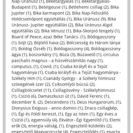
Nap-Uránusz (1)
,
Béketárgyalás (1)
,
Béketárgyalás-
Budapest (1)
,
Betelgeuse (1)
,
Betlehemi csillag (2)
,
Bika
Jupiter (1)
,
Bika karmapont (2)
,
Bika Nap-Felszálló
Holdcsomópont együttállás (1)
,
Bika Uránusz (9)
,
Bika
Uránusz- Jupiter együttállás (2)
,
Bika Uránusz-Algol
együttállás (2)
,
Bika Vénusz (1)
,
Bika-Skorpió tengely (1)
,
Board of Peace, azaz Béke Tanács. (1)
,
Bódogasszony
(1)
,
böjt (2)
,
Böjtelő hava (2)
,
Bölcsesség és Három lánya
(1)
,
Boldog Özséb (1)
,
Boldogasszony (4)
,
Boldogasszony
ágya (1)
,
boszorkány (1)
,
Búza (3)
,
Búzavető (1)
,
circulus
paschalis magnus - a húsvétszámítás nagy (1)
,
computus, (1)
,
Covid, (1)
,
Csaba királyfi és a Tejút
hagyománya (1)
,
Csaba királyfi és a Tejút hagyománya -
Székely Him (1)
,
Csanády György - a Székely himnusz
szövegének szer (2)
,
Csíksomlyói búcsú (2)
,
Csillagbölcselet (11)
,
Csillagösvény - Székelyhimnusz
(1)
,
Csízió (6)
,
Damaszkuszi út (1)
,
Dávid Ferenc (1)
,
december 8. (2)
,
Descendens (1)
,
Deus Hungarorum, (1)
,
Dionysius Exiguus - anno domini (1)
,
Draco csillagkép,
(1)
,
Égi és Földi kereszt, (1)
,
Egy az Isten (1)
,
Egy éves a
Csízió (1)
,
egyensúly (4)
,
Ekvátor- Égi Egyenlítő (1)
,
Elemi
erők (3)
,
energia válság, (1)
,
Engesztelő küldetés (2)
,
engesztelő Magyarország (4)
,
Engesztelődés (1)
,
epacta