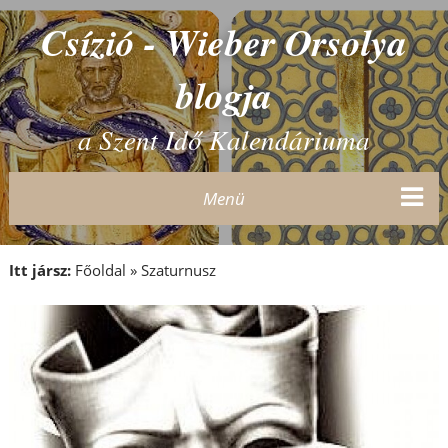
Csízió - Wieber Orsolya
blogja
a Szent Idő Kalendáriuma
Menü
Itt jársz:
Főoldal
»
Szaturnusz