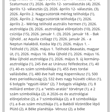
Szaturnusz (1)
,
2026. április 12- sorsválasztás (4)
,
2026.
április 12- választás (2)
,
2026. április 12- választás, (3)
,
2026. Április 2. Nagycsütörtök mérleg teliholdja (1)
,
2026. Április 2. Nagycsütörtök teliholdja (1)
,
2026.
április 2.- Mérleg telihold asztrális hermen (1)
,
2026.
asztrológia (3)
,
2026. asztrológiai előrejelzés (10)
,
2026.
csíziója (15)
,
2026. január 1. (3)
,
2026. január 18. - Bak
Újhold , az Aquila csillagz (1)
,
2026. január 26. - a
Neptun Halakból, Kosba lép (1)
,
2026. május 1. -
Telihold (1)
,
2026. május 1. Telihold-Beavatás, magyar
út, (1)
,
2026. május 16. Bika Újhold (1)
,
2026. május 16.
Bika Újhold asztrológia (1)
,
2026. május 9. új kormány-
asztrológia (1)
,
245 éve az Uránusz felfedezése, (1)
,
40
(1)
,
40-es szám szimbolikája (1)
,
455 éves tordai
vallásbéke, (1)
,
480 éve halt meg Kopernikusz (1)
,
500
éves periodikusság (2)
,
532 éves nagy húsvéti ciklus (1)
,
6 bolygós "együtt-látás" (2)
,
7 bolygós világkép, (1)
,
8
milliárd ember (1)
,
a "vetés-aratás" törvénye (1)
,
a 2
szám szimbolikája (2)
,
A 2026-os év asztrológiai
előrejelzése (2)
,
a 7 szimbolikája (2)
,
a 8 szimbolikája
(1)
,
a 8-as szám misztikája (1)
,
a Bakból Vízöntőbe lépő
Plútó (2)
,
A Béke planétája- Vénusz (2)
,
a béke