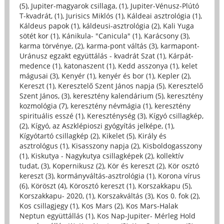
(5)
,
Jupiter-magyarok csillaga, (1)
,
Jupiter-Vénusz-Plútó
T-kvadrát, (1)
,
Jurisics Miklós (1)
,
Káldeai asztrológia (1)
,
Káldeus papok (1)
,
káldeusi-asztrológia (2)
,
Kali Yuga
sötét kor (1)
,
Kánikula- "Canicula" (1)
,
Karácsony (3)
,
karma törvénye, (2)
,
karma-pont váltás (3)
,
karmapont-
Uránusz egzakt együttálás - kvadrát Szat (1)
,
Kárpát-
medence (1)
,
katonaszent (1)
,
Kedd asszonya (1)
,
kelet
mágusai (3)
,
Kenyér (1)
,
kenyér és bor (1)
,
Kepler (2)
,
Kereszt (1)
,
Keresztelő Szent János napja (5)
,
Keresztelő
Szent János, (3)
,
keresztény kalendárium (5)
,
keresztény
kozmológia (7)
,
keresztény névmágia (1)
,
keresztény
spirituális esszé (1)
,
Kereszténység (3)
,
Kígyó csillagkép,
(2)
,
Kígyó, az Aszklépioszi gyógyítás jelképe, (1)
,
Kígyótartó csillagkép (2)
,
Kikelet (5)
,
Király és
asztrológus (1)
,
Kisasszony napja (2)
,
Kisboldogasszony
(1)
,
Kiskutya - Nagykutya csillagképek (2)
,
kollektív
tudat, (3)
,
Kopernikusz (2)
,
Kör és kereszt (2)
,
Kör osztó
kereszt (3)
,
kormányváltás-asztrológia (1)
,
Korona vírus
(6)
,
Köröszt (4)
,
Körosztó kereszt (1)
,
Korszakkapu (5)
,
Korszakkapu- 2020, (1)
,
Korszakváltás (3)
,
Kos 0. fok (2)
,
Kos csillagjegy (1)
,
Kos Mars (2)
,
Kos Mars-Halak
Neptun együttállás (1)
,
Kos Nap-Jupiter- Mérleg Hold