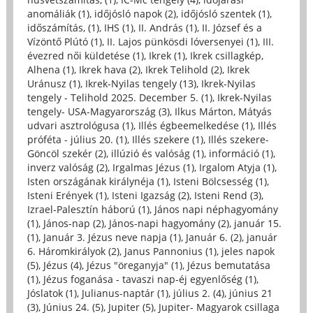
anomáliák (1)
,
időjósló napok (2)
,
időjósló szentek (1)
,
időszámítás, (1)
,
IHS (1)
,
II. András (1)
,
II. József és a
Vízöntő Plútó (1)
,
II. Lajos pünkösdi lóversenyei (1)
,
III.
évezred női küldetése (1)
,
Ikrek (1)
,
Ikrek csillagkép,
Alhena (1)
,
Ikrek hava (2)
,
Ikrek Telihold (2)
,
Ikrek
Uránusz (1)
,
Ikrek-Nyilas tengely (13)
,
Ikrek-Nyilas
tengely - Telihold 2025. December 5. (1)
,
Ikrek-Nyilas
tengely- USA-Magyarország (3)
,
Ilkus Márton, Mátyás
udvari asztrológusa (1)
,
Illés égbeemelkedése (1)
,
Illés
próféta - július 20. (1)
,
Illés szekere (1)
,
Illés szekere-
Göncöl szekér (2)
,
illúzió és valóság (1)
,
információ (1)
,
inverz valóság (2)
,
Irgalmas Jézus (1)
,
Irgalom Atyja (1)
,
Isten országának királynéja (1)
,
Isteni Bölcsesség (1)
,
Isteni Erények (1)
,
Isteni Igazság (2)
,
Isteni Rend (3)
,
Izrael-Palesztín háború (1)
,
János napi néphagyomány
(1)
,
János-nap (2)
,
János-napi hagyomány (2)
,
január 15.
(1)
,
Január 3. Jézus neve napja (1)
,
Január 6. (2)
,
január
6. Háromkirályok (2)
,
Janus Pannonius (1)
,
jeles napok
(5)
,
Jézus (4)
,
Jézus "öreganyja" (1)
,
Jézus bemutatása
(1)
,
Jézus foganása - tavaszi nap-éj egyenlőség (1)
,
Jóslatok (1)
,
Julianus-naptár (1)
,
július 2. (4)
,
június 21
(3)
,
Június 24. (5)
,
Jupiter (5)
,
Jupiter- Magyarok csillaga