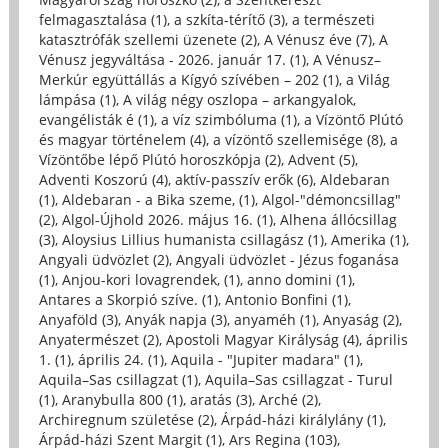
felmagasztalása (1)
,
a szkíta-térítő (3)
,
a természeti
katasztrófák szellemi üzenete (2)
,
A Vénusz éve (7)
,
A
Vénusz jegyváltása - 2026. január 17. (1)
,
A Vénusz–
Merkúr együttállás a Kígyó szívében – 202 (1)
,
a Világ
lámpása (1)
,
A világ négy oszlopa – arkangyalok,
evangélisták é (1)
,
a víz szimbóluma (1)
,
a Vízöntő Plútó
és magyar történelem (4)
,
a vízöntő szellemisége (8)
,
a
Vízöntőbe lépő Plútó horoszkópja (2)
,
Advent (5)
,
Adventi Koszorú (4)
,
aktív-passzív erők (6)
,
Aldebaran
(1)
,
Aldebaran - a Bika szeme, (1)
,
Algol-"démoncsillag"
(2)
,
Algol-Újhold 2026. május 16. (1)
,
Alhena állócsillag
(3)
,
Aloysius Lillius humanista csillagász (1)
,
Amerika (1)
,
Angyali üdvözlet (2)
,
Angyali üdvözlet - Jézus foganása
(1)
,
Anjou-kori lovagrendek, (1)
,
anno domini (1)
,
Antares a Skorpió szíve. (1)
,
Antonio Bonfini (1)
,
Anyaföld (3)
,
Anyák napja (3)
,
anyaméh (1)
,
Anyaság (2)
,
Anyatermészet (2)
,
Apostoli Magyar Királyság (4)
,
április
1. (1)
,
április 24. (1)
,
Aquila - "Jupiter madara" (1)
,
Aquila–Sas csillagzat (1)
,
Aquila–Sas csillagzat - Turul
(1)
,
Aranybulla 800 (1)
,
aratás (3)
,
Arché (2)
,
Archiregnum születése (2)
,
Árpád-házi királylány (1)
,
Árpád-házi Szent Margit (1)
,
Ars Regina (103)
,