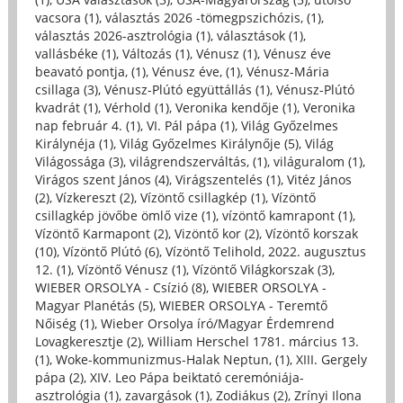
vacsora (1)
,
választás 2026 -tömegpszichózis, (1)
,
választás 2026-asztrológia (1)
,
választások (1)
,
vallásbéke (1)
,
Változás (1)
,
Vénusz (1)
,
Vénusz éve
beavató pontja, (1)
,
Vénusz éve, (1)
,
Vénusz-Mária
csillaga (3)
,
Vénusz-Plútó együttállás (1)
,
Vénusz-Plútó
kvadrát (1)
,
Vérhold (1)
,
Veronika kendője (1)
,
Veronika
nap február 4. (1)
,
VI. Pál pápa (1)
,
Világ Győzelmes
Királynéja (1)
,
Világ Győzelmes Királynője (5)
,
Világ
Világossága (3)
,
világrendszerváltás, (1)
,
világuralom (1)
,
Virágos szent János (4)
,
Virágszentelés (1)
,
Vitéz János
(2)
,
Vízkereszt (2)
,
Vízöntő csillagkép (1)
,
Vízöntő
csillagkép jövőbe ömlő vize (1)
,
vízöntő kamrapont (1)
,
Vízöntő Karmapont (2)
,
Vizöntő kor (2)
,
Vízöntő korszak
(10)
,
Vízöntő Plútó (6)
,
Vízöntő Telihold, 2022. augusztus
12. (1)
,
Vízöntő Vénusz (1)
,
Vízöntő Világkorszak (3)
,
WIEBER ORSOLYA - Csízió (8)
,
WIEBER ORSOLYA -
Magyar Planétás (5)
,
WIEBER ORSOLYA - Teremtő
Nőiség (1)
,
Wieber Orsolya író/Magyar Érdemrend
Lovagkeresztje (2)
,
William Herschel 1781. március 13.
(1)
,
Woke-kommunizmus-Halak Neptun, (1)
,
XIII. Gergely
pápa (2)
,
XIV. Leo Pápa beiktató ceremóniája-
asztrológia (1)
,
zavargások (1)
,
Zodiákus (2)
,
Zrínyi Ilona