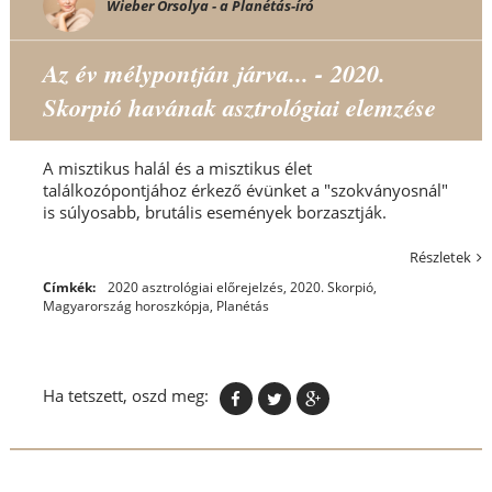
Wieber Orsolya - a Planétás-író
Az év mélypontján járva... - 2020.
Skorpió havának asztrológiai elemzése
A misztikus halál és a misztikus élet
találkozópontjához érkező évünket a "szokványosnál"
is súlyosabb, brutális események borzasztják.
Részletek
Címkék:
2020 asztrológiai előrejelzés
,
2020. Skorpió
,
Magyarország horoszkópja
,
Planétás
Ha tetszett, oszd meg: