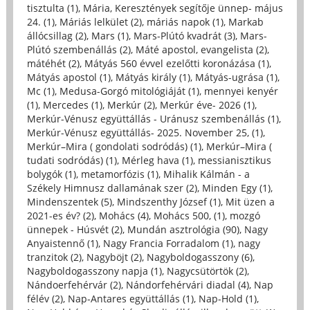
tisztulta (1)
,
Mária, Keresztények segítője ünnep- május
24. (1)
,
Máriás lelkület (2)
,
máriás napok (1)
,
Markab
állócsillag (2)
,
Mars (1)
,
Mars-Plútó kvadrát (3)
,
Mars-
Plútó szembenállás (2)
,
Máté apostol, evangelista (2)
,
mátéhét (2)
,
Mátyás 560 évvel ezelőtti koronázása (1)
,
Mátyás apostol (1)
,
Mátyás király (1)
,
Mátyás-ugrása (1)
,
Mc (1)
,
Medusa-Gorgó mitológiáját (1)
,
mennyei kenyér
(1)
,
Mercedes (1)
,
Merkúr (2)
,
Merkúr éve- 2026 (1)
,
Merkúr-Vénusz együttállás - Uránusz szembenállás (1)
,
Merkúr-Vénusz együttállás- 2025. November 25, (1)
,
Merkúr–Mira ( gondolati sodródás) (1)
,
Merkúr–Mira (
tudati sodródás) (1)
,
Mérleg hava (1)
,
messianisztikus
bolygók (1)
,
metamorfózis (1)
,
Mihalik Kálmán - a
Székely Himnusz dallamának szer (2)
,
Minden Egy (1)
,
Mindenszentek (5)
,
Mindszenthy József (1)
,
Mit üzen a
2021-es év? (2)
,
Mohács (4)
,
Mohács 500, (1)
,
mozgó
ünnepek - Húsvét (2)
,
Mundán asztrológia (90)
,
Nagy
Anyaistennő (1)
,
Nagy Francia Forradalom (1)
,
nagy
tranzitok (2)
,
Nagyböjt (2)
,
Nagyboldogasszony (6)
,
Nagyboldogasszony napja (1)
,
Nagycsütörtök (2)
,
Nándoerfehérvár (2)
,
Nándorfehérvári diadal (4)
,
Nap
félév (2)
,
Nap-Antares együttállás (1)
,
Nap-Hold (1)
,