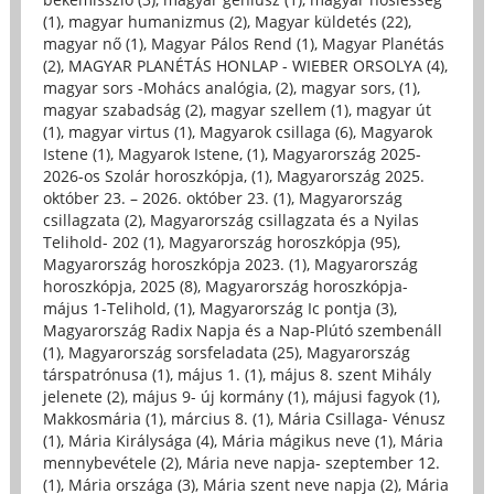
(1)
,
magyar humanizmus (2)
,
Magyar küldetés (22)
,
magyar nő (1)
,
Magyar Pálos Rend (1)
,
Magyar Planétás
(2)
,
MAGYAR PLANÉTÁS HONLAP - WIEBER ORSOLYA (4)
,
magyar sors -Mohács analógia, (2)
,
magyar sors, (1)
,
magyar szabadság (2)
,
magyar szellem (1)
,
magyar út
(1)
,
magyar virtus (1)
,
Magyarok csillaga (6)
,
Magyarok
Istene (1)
,
Magyarok Istene, (1)
,
Magyarország 2025-
2026-os Szolár horoszkópja, (1)
,
Magyarország 2025.
október 23. – 2026. október 23. (1)
,
Magyarország
csillagzata (2)
,
Magyarország csillagzata és a Nyilas
Telihold- 202 (1)
,
Magyarország horoszkópja (95)
,
Magyarország horoszkópja 2023. (1)
,
Magyarország
horoszkópja, 2025 (8)
,
Magyarország horoszkópja-
május 1-Telihold, (1)
,
Magyarország Ic pontja (3)
,
Magyarország Radix Napja és a Nap-Plútó szembenáll
(1)
,
Magyarország sorsfeladata (25)
,
Magyarország
társpatrónusa (1)
,
május 1. (1)
,
május 8. szent Mihály
jelenete (2)
,
május 9- új kormány (1)
,
májusi fagyok (1)
,
Makkosmária (1)
,
március 8. (1)
,
Mária Csillaga- Vénusz
(1)
,
Mária Királysága (4)
,
Mária mágikus neve (1)
,
Mária
mennybevétele (2)
,
Mária neve napja- szeptember 12.
(1)
,
Mária országa (3)
,
Mária szent neve napja (2)
,
Mária