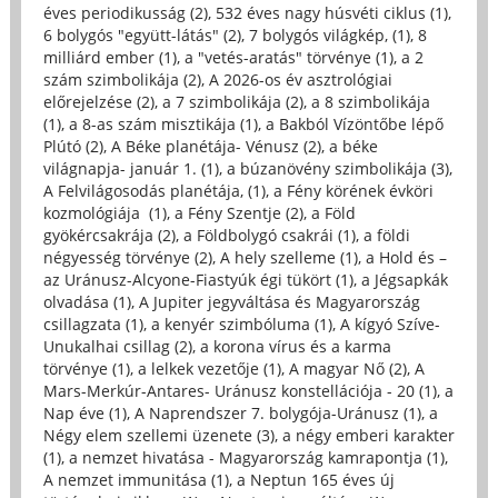
éves periodikusság (2)
,
532 éves nagy húsvéti ciklus (1)
,
6 bolygós "együtt-látás" (2)
,
7 bolygós világkép, (1)
,
8
milliárd ember (1)
,
a "vetés-aratás" törvénye (1)
,
a 2
szám szimbolikája (2)
,
A 2026-os év asztrológiai
előrejelzése (2)
,
a 7 szimbolikája (2)
,
a 8 szimbolikája
(1)
,
a 8-as szám misztikája (1)
,
a Bakból Vízöntőbe lépő
Plútó (2)
,
A Béke planétája- Vénusz (2)
,
a béke
világnapja- január 1. (1)
,
a búzanövény szimbolikája (3)
,
A Felvilágosodás planétája, (1)
,
a Fény körének évköri
kozmológiája (1)
,
a Fény Szentje (2)
,
a Föld
gyökércsakrája (2)
,
a Földbolygó csakrái (1)
,
a földi
négyesség törvénye (2)
,
A hely szelleme (1)
,
a Hold és –
az Uránusz-Alcyone-Fiastyúk égi tükört (1)
,
a Jégsapkák
olvadása (1)
,
A Jupiter jegyváltása és Magyarország
csillagzata (1)
,
a kenyér szimbóluma (1)
,
A kígyó Szíve-
Unukalhai csillag (2)
,
a korona vírus és a karma
törvénye (1)
,
a lelkek vezetője (1)
,
A magyar Nő (2)
,
A
Mars-Merkúr-Antares- Uránusz konstellációja - 20 (1)
,
a
Nap éve (1)
,
A Naprendszer 7. bolygója-Uránusz (1)
,
a
Négy elem szellemi üzenete (3)
,
a négy emberi karakter
(1)
,
a nemzet hivatása - Magyarország kamrapontja (1)
,
A nemzet immunitása (1)
,
a Neptun 165 éves új