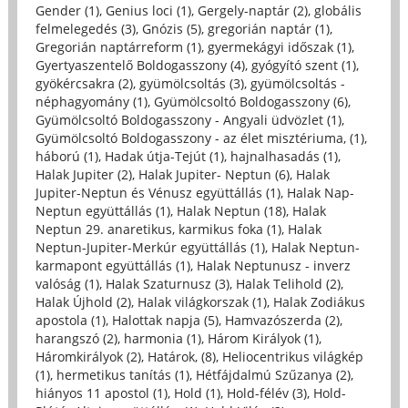
Gender (1)
,
Genius loci (1)
,
Gergely-naptár (2)
,
globális
felmelegedés (3)
,
Gnózis (5)
,
gregorián naptár (1)
,
Gregorián naptárreform (1)
,
gyermekágyi időszak (1)
,
Gyertyaszentelő Boldogasszony (4)
,
gyógyító szent (1)
,
gyökércsakra (2)
,
gyümölcsoltás (3)
,
gyümölcsoltás -
néphagyomány (1)
,
Gyümölcsoltó Boldogasszony (6)
,
Gyümölcsoltó Boldogasszony - Angyali üdvözlet (1)
,
Gyümölcsoltó Boldogasszony - az élet misztériuma, (1)
,
háború (1)
,
Hadak útja-Tejút (1)
,
hajnalhasadás (1)
,
Halak Jupiter (2)
,
Halak Jupiter- Neptun (6)
,
Halak
Jupiter-Neptun és Vénusz együttállás (1)
,
Halak Nap-
Neptun együttállás (1)
,
Halak Neptun (18)
,
Halak
Neptun 29. anaretikus, karmikus foka (1)
,
Halak
Neptun-Jupiter-Merkúr együttállás (1)
,
Halak Neptun-
karmapont együttállás (1)
,
Halak Neptunusz - inverz
valóság (1)
,
Halak Szaturnusz (3)
,
Halak Telihold (2)
,
Halak Újhold (2)
,
Halak világkorszak (1)
,
Halak Zodiákus
apostola (1)
,
Halottak napja (5)
,
Hamvazószerda (2)
,
harangszó (2)
,
harmonia (1)
,
Három Királyok (1)
,
Háromkirályok (2)
,
Határok, (8)
,
Heliocentrikus világkép
(1)
,
hermetikus tanítás (1)
,
Hétfájdalmú Szűzanya (2)
,
hiányos 11 apostol (1)
,
Hold (1)
,
Hold-félév (3)
,
Hold-