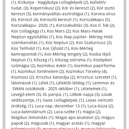
(1)
,
Kiskutya - Nagykutya csillagképek (2)
,
kollektív
tudat, (3)
,
Kopernikusz (2)
,
Kör és kereszt (2)
,
Kör osztó
kereszt (3)
,
kormányváltás-asztrológia (1)
,
Korona vírus
(6)
,
Köröszt (4)
,
Körosztó kereszt (1)
,
Korszakkapu (5)
,
Korszakkapu- 2020, (1)
,
Korszakváltás (3)
,
Kos 0. fok (2)
,
Kos csillagjegy (1)
,
Kos Mars (2)
,
Kos Mars-Halak
Neptun együttállás (1)
,
Kos Nap-Jupiter- Mérleg Hold
szembenállás (1)
,
Kos Neptun (2)
,
Kos Szaturnusz (2)
,
Kos Telihold (1)
,
Kos Újhold (1)
,
Kos-Mérleg
kamrapontok (1)
,
Kos-Mérleg tengely (2)
,
Kosba lépő
Neptun (1)
,
Kőszeg (1)
,
Kőszeg ostroma (1)
,
Középkori
szómágia (2)
,
kozmikus évkör (1)
,
kozmikus papírforma
(1)
,
kozmikus történelem (2)
,
Kozmikus Törvény (4)
,
Kozmosz (2)
,
Krisztus katonája (2)
,
Krisztusi szeretet (1)
,
látomások (1)
,
Lélek (1)
,
Lélektől-lélekig (1)
,
Lemmon és
SWAN üstökösök - 2025 október (1)
,
Lételemek (1)
,
Levegő elem (3)
,
ló, paripa, (1)
,
Lölkök napja (3)
,
Lovak
védőszentje, (1)
,
lovas csillagképek, (1)
,
Lovas nemzeti
örökség, (1)
,
Luca nap, december 13 (1)
,
Luca-búza (2)
,
Luca-kalendárium (2)
,
Luca-széke (1)
,
mágia (2)
,
Mágikus lemondás (1)
,
Magoi apo anatolon (2)
,
mágus-
papok (2)
,
mágusok (1)
,
magyar aratás (1)
,
magyar
békemisszió (3)
,
magyar géniusz (1)
,
magyar hősiesség