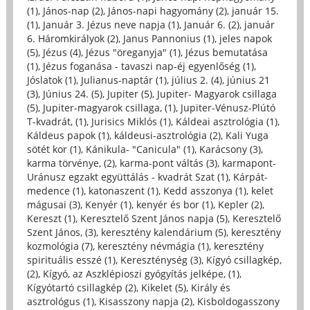
(1)
,
János-nap (2)
,
János-napi hagyomány (2)
,
január 15.
(1)
,
Január 3. Jézus neve napja (1)
,
Január 6. (2)
,
január
6. Háromkirályok (2)
,
Janus Pannonius (1)
,
jeles napok
(5)
,
Jézus (4)
,
Jézus "öreganyja" (1)
,
Jézus bemutatása
(1)
,
Jézus foganása - tavaszi nap-éj egyenlőség (1)
,
Jóslatok (1)
,
Julianus-naptár (1)
,
július 2. (4)
,
június 21
(3)
,
Június 24. (5)
,
Jupiter (5)
,
Jupiter- Magyarok csillaga
(5)
,
Jupiter-magyarok csillaga, (1)
,
Jupiter-Vénusz-Plútó
T-kvadrát, (1)
,
Jurisics Miklós (1)
,
Káldeai asztrológia (1)
,
Káldeus papok (1)
,
káldeusi-asztrológia (2)
,
Kali Yuga
sötét kor (1)
,
Kánikula- "Canicula" (1)
,
Karácsony (3)
,
karma törvénye, (2)
,
karma-pont váltás (3)
,
karmapont-
Uránusz egzakt együttálás - kvadrát Szat (1)
,
Kárpát-
medence (1)
,
katonaszent (1)
,
Kedd asszonya (1)
,
kelet
mágusai (3)
,
Kenyér (1)
,
kenyér és bor (1)
,
Kepler (2)
,
Kereszt (1)
,
Keresztelő Szent János napja (5)
,
Keresztelő
Szent János, (3)
,
keresztény kalendárium (5)
,
keresztény
kozmológia (7)
,
keresztény névmágia (1)
,
keresztény
spirituális esszé (1)
,
Kereszténység (3)
,
Kígyó csillagkép,
(2)
,
Kígyó, az Aszklépioszi gyógyítás jelképe, (1)
,
Kígyótartó csillagkép (2)
,
Kikelet (5)
,
Király és
asztrológus (1)
,
Kisasszony napja (2)
,
Kisboldogasszony