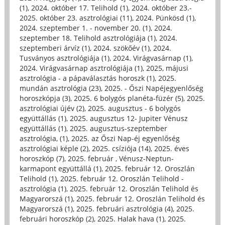
(1)
,
2024. október 17. Telihold (1)
,
2024. október 23.-
2025. október 23. asztrológiai (11)
,
2024. Pünkösd (1)
,
2024. szeptember 1. - november 20. (1)
,
2024.
szeptember 18. Telihold asztrológiája (1)
,
2024.
szeptemberi árvíz (1)
,
2024. szökőév (1)
,
2024.
Tusványos asztrológiája (1)
,
2024. Virágvasárnap (1)
,
2024. Virágvasárnap asztrológiája (1)
,
2025, májusi
asztrológia - a pápaválasztás horoszk (1)
,
2025.
mundán asztrológia (23)
,
2025. - Őszi Napéjegyenlőség
horoszkópja (3)
,
2025. 6 bolygós planéta-füzér (5)
,
2025.
asztrológiai újév (2)
,
2025. augusztus - 6 bolygós
együttállás (1)
,
2025. augusztus 12- Jupiter Vénusz
együttállás (1)
,
2025. augusztus-szeptember
asztrológia, (1)
,
2025. az Őszi Nap-éj egyenlőség
asztrológiai képle (2)
,
2025. csíziója (14)
,
2025. éves
horoszkóp (7)
,
2025. február , Vénusz-Neptun-
karmapont együttállá (1)
,
2025. február 12. Oroszlán
Telihold (1)
,
2025. február 12. Oroszlán Telihold -
asztrológia (1)
,
2025. február 12. Oroszlán Telihold és
Magyarorszá (1)
,
2025. február 12. Oroszlán Telihold és
Magyarorszá (1)
,
2025. februári asztrológia (4)
,
2025.
februári horoszkóp (2)
,
2025. Halak hava (1)
,
2025.