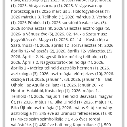
(1)
,
2025. Virágvasárnap (1)
,
2025. Virágvasárnap
horoszkópja (1)
,
2026 március 3. Holdfogyatkozás (1)
,
2026 március 3. Telihold (1)
,
2026 március 3. Vérhold
(1)
,
2026 Pünkösd (1)
,
2026 sorsdöntő választás, (3)
,
2026 sorsválasztás (8)
,
2026 választás asztrológia (5)
,
2026- a Vénusz éve (5)
,
2026. 02. 14. - a Szaturnusz
jegyváltása és Magya (1)
,
2026. 02. 14. - Kosba lép a
Szaturnusz (1)
,
2026. április 12- sorsválasztás (4)
,
2026.
április 12- választás (2)
,
2026. április 12- választás, (3)
,
2026. Április 2. Nagycsütörtök mérleg teliholdja (1)
,
2026. Április 2. Nagycsütörtök teliholdja (1)
,
2026.
április 2.- Mérleg telihold asztrális hermen (1)
,
2026.
asztrológia (3)
,
2026. asztrológiai előrejelzés (10)
,
2026.
csíziója (15)
,
2026. január 1. (3)
,
2026. január 18. - Bak
Újhold , az Aquila csillagz (1)
,
2026. január 26. - a
Neptun Halakból, Kosba lép (1)
,
2026. május 1. -
Telihold (1)
,
2026. május 1. Telihold-Beavatás, magyar
út, (1)
,
2026. május 16. Bika Újhold (1)
,
2026. május 16.
Bika Újhold asztrológia (1)
,
2026. május 9. új kormány-
asztrológia (1)
,
245 éve az Uránusz felfedezése, (1)
,
40
(1)
,
40-es szám szimbolikája (1)
,
455 éves tordai
vallásbéke, (1)
,
480 éve halt meg Kopernikusz (1)
,
500