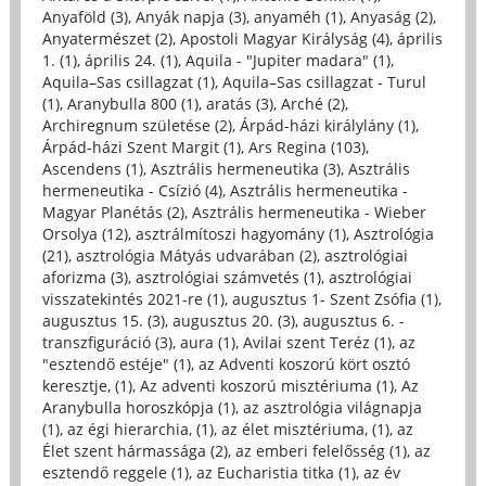
Anyaföld (3)
,
Anyák napja (3)
,
anyaméh (1)
,
Anyaság (2)
,
Anyatermészet (2)
,
Apostoli Magyar Királyság (4)
,
április
1. (1)
,
április 24. (1)
,
Aquila - "Jupiter madara" (1)
,
Aquila–Sas csillagzat (1)
,
Aquila–Sas csillagzat - Turul
(1)
,
Aranybulla 800 (1)
,
aratás (3)
,
Arché (2)
,
Archiregnum születése (2)
,
Árpád-házi királylány (1)
,
Árpád-házi Szent Margit (1)
,
Ars Regina (103)
,
Ascendens (1)
,
Asztrális hermeneutika (3)
,
Asztrális
hermeneutika - Csízió (4)
,
Asztrális hermeneutika -
Magyar Planétás (2)
,
Asztrális hermeneutika - Wieber
Orsolya (12)
,
asztrálmítoszi hagyomány (1)
,
Asztrológia
(21)
,
asztrológia Mátyás udvarában (2)
,
asztrológiai
aforizma (3)
,
asztrológiai számvetés (1)
,
asztrológiai
visszatekintés 2021-re (1)
,
augusztus 1- Szent Zsófia (1)
,
augusztus 15. (3)
,
augusztus 20. (3)
,
augusztus 6. -
transzfiguráció (3)
,
aura (1)
,
Avilai szent Teréz (1)
,
az
"esztendő estéje" (1)
,
az Adventi koszorú kört osztó
keresztje, (1)
,
Az adventi koszorú misztériuma (1)
,
Az
Aranybulla horoszkópja (1)
,
az asztrológia világnapja
(1)
,
az égi hierarchia, (1)
,
az élet misztériuma, (1)
,
az
Élet szent hármassága (2)
,
az emberi felelősség (1)
,
az
esztendő reggele (1)
,
az Eucharistia titka (1)
,
az év