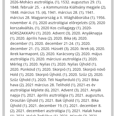
2026-Mohács asztrológia, (1)
,
1532. augusztus 29. (1)
,
1848. február 25. - a Kommunista Kiáltvány megjele (2)
,
1848. március 15. (4)
,
1941. március 28. (1)
,
1941.
március 28. Magyarország a II. Világháborúba (1)
,
1956.
november 4. (1)
,
2020 asztrológiai előrejelzés (23)
,
2020
korszakváltás, (1)
,
2020 Kos csillagjegy (1)
,
2020-
kORSZAKKAPU (1)
,
2020. Advent (3)
,
2020. Anyáknapja
(1)
,
2020. április hava (2)
,
2020. Bika (4)
,
2020.
december (1)
,
2020. december 21-24. (1)
,
2020.
december 21. (1)
,
2020. Húsvét (3)
,
2020. Ikrek (4)
,
2020.
Ikrek karmapont, (2)
,
2020. Karácsony (2)
,
2020. május
asztrológia (1)
,
2020. márciusi asztrológia (1)
,
2020.
Mérleg (1)
,
2020. Nyilas (1)
,
2020. Nyilas Újhold (1)
,
2020. Pünkösd (1)
,
2020. Skorpió (1)
,
2020. Skorpió növő
Hold (1)
,
2020. Skorpió Újhold, (1)
,
2020. Szűz (2)
,
2020.
Szűz Újhold (1)
,
2020. Téli Napforduló (1)
,
2021 Bika
hava (2)
,
2021 március 28. Telihold (1)
,
2021-es év
asztrológiai képlete (6)
,
2021. Advent (3)
,
2021. Anyák
napja (1)
,
2021. április asztrológia (1)
,
2021. augusztus,
Oroszlán Újhold (1)
,
2021. Bak Újhold (1)
,
2021. Bika
Újhold (1)
,
2021. december 19, (1)
,
2021. december 8.
(2)
,
2021. decemberi asztrológia (1)
,
2021. Halak hava
(1)
,
2021. Halak Zodiákus (1)
,
2021. Húsvét (2)
,
2021.