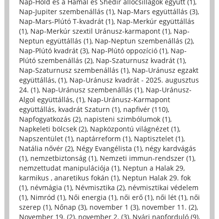
Nap-Hold és a Hamal és Shedir állócsillagok együtt (1)
,
Nap-Jupiter szembenállás (1)
,
Nap-Mars együttállás (3)
,
Nap-Mars-Plútó T-kvadrát (1)
,
Nap-Merkúr együttállás
(1)
,
Nap-Merkúr szextil Uránusz-karmapont (1)
,
Nap-
Neptun együttállás (1)
,
Nap-Neptun szembenállás (2)
,
Nap-Plútó kvadrát (3)
,
Nap-Plútó oppozíció (1)
,
Nap-
Plútó szembenállás (2)
,
Nap-Szaturnusz kvadrát (1)
,
Nap-Szaturnusz szembenállás (1)
,
Nap-Uránusz egzakt
együttállás, (1)
,
Nap-Uránusz kvadrát - 2025. augusztus
24. (1)
,
Nap-Uránusz szembenállás (1)
,
Nap-Uránusz-
Algol együttállás, (1)
,
Nap-Uránusz-Karmapont
együttállás, kvadrát Szaturn (1)
,
napfivér (110)
,
Napfogyatkozás (2)
,
napisteni szimbólumok (1)
,
Napkeleti bölcsek (2)
,
Napközpontú világnézet (1)
,
Napszentület (1)
,
naptárreform (1)
,
Naptisztelet (1)
,
Natália nővér (2)
,
Négy Evangélista (1)
,
négy kardvágás
(1)
,
nemzetbiztonság (1)
,
Nemzeti immun-rendszer (1)
,
nemzettudat manipulációja (1)
,
Neptun a Halak 29,
karmikus , anaretikus fokán (1)
,
Neptun Halak 29. fok
(1)
,
névmágia (1)
,
Névmisztika (2)
,
névmisztikai védelem
(1)
,
Nimród (1)
,
Női energia (1)
,
női erő (1)
,
női lét (1)
,
női
szerep (1)
,
Nőnap (3)
,
november 1 (3)
,
november 11. (2)
,
November 19. (2)
,
november 2. (3)
,
Nyári napforduló (9)
,