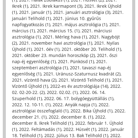
Ikrek (1)
,
2021. Ikrek karmapont (3)
,
2021. Ikrek Újhold
(1)
,
2021. január (1)
,
2021. januári asztrológia (3)
,
2021.
januári Telihold (1)
,
2021. június 10. gyűrűs
napfogyatkozás (1)
,
2021. május asztrológia (1)
,
2021.
március (1)
,
2021. március 15. (1)
,
2021. márciusi
asztrológia (1)
,
2021. Mérleg hava (1)
,
2021. Nagyböjt
(2)
,
2021. november havi asztrológia (1)
,
2021. Nyilas
Újhold (1)
,
2021. óév (1)
,
2021. október 20. Telihold (1)
,
2021. október 23. mundán horoszkóp (2)
,
2021. őszi
nap-éj egyenlőség (1)
,
2021. Pünkösd (1)
,
2021.
szeptemberi asztrológia (1)
,
2021. tavaszi nap-éj
egyenlőség (1)
,
2021. Uránusz-Szaturnusz kvadrát (2)
,
2021. vízöntő hava (2)
,
2021. Vízöntő Telihold (1)
,
2021.
Vízöntő Újhold (1)
,
2022-es év asztrológiája (14)
,
2022.
02. 02-20-22. (2)
,
2022. 02.02. (1)
,
2022. 06. 14.
Szuperhold (1)
,
2022. 06. 17. bolygóegyüttállás (1)
,
2022. 12. 10-11. (1)
,
2022. Anyák napja (1)
,
2022.
asztrológiai összefoglaló (1)
,
2022. Bika Újhold (1)
,
2022.
december 21. (1)
,
2022. december 8. (1)
,
2022.
december 8. Ikrek Telihold (1)
,
2022. február 1. Újhold
(1)
,
2022. Feltámadás (1)
,
2022. Húsvét (1)
,
2022. január
18. Telihold (1)
,
2022. Július 13. Bak Telihold (1)
,
2022.