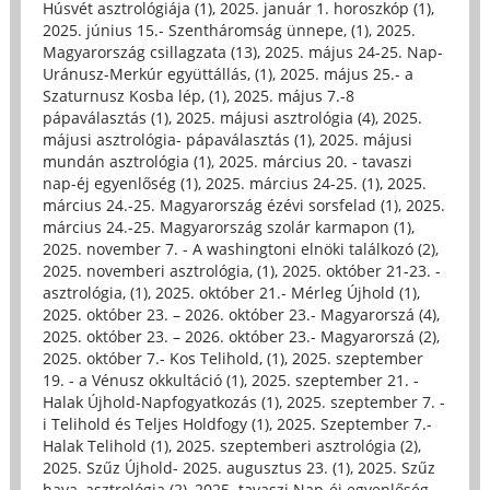
Húsvét asztrológiája (1)
,
2025. január 1. horoszkóp (1)
,
2025. június 15.- Szentháromság ünnepe, (1)
,
2025.
Magyarország csillagzata (13)
,
2025. május 24-25. Nap-
Uránusz-Merkúr együttállás, (1)
,
2025. május 25.- a
Szaturnusz Kosba lép, (1)
,
2025. május 7.-8
pápaválasztás (1)
,
2025. májusi asztrológia (4)
,
2025.
májusi asztrológia- pápaválasztás (1)
,
2025. májusi
mundán asztrológia (1)
,
2025. március 20. - tavaszi
nap-éj egyenlőség (1)
,
2025. március 24-25. (1)
,
2025.
március 24.-25. Magyarország ézévi sorsfelad (1)
,
2025.
március 24.-25. Magyarország szolár karmapon (1)
,
2025. november 7. - A washingtoni elnöki találkozó (2)
,
2025. novemberi asztrológia, (1)
,
2025. október 21-23. -
asztrológia, (1)
,
2025. október 21.- Mérleg Újhold (1)
,
2025. október 23. – 2026. október 23.- Magyarorszá (4)
,
2025. október 23. – 2026. október 23.- Magyarorszá (2)
,
2025. október 7.- Kos Telihold, (1)
,
2025. szeptember
19. - a Vénusz okkultáció (1)
,
2025. szeptember 21. -
Halak Újhold-Napfogyatkozás (1)
,
2025. szeptember 7. -
i Telihold és Teljes Holdfogy (1)
,
2025. Szeptember 7.-
Halak Telihold (1)
,
2025. szeptemberi asztrológia (2)
,
2025. Szűz Újhold- 2025. augusztus 23. (1)
,
2025. Szűz
hava, asztrológia (2)
,
2025. tavaszi Nap-éj egyenlőség