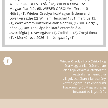
WIEBER ORSOLYA - Csízió (8)
,
WIEBER ORSOLYA -
Magyar Planétás (5)
,
WIEBER ORSOLYA - Teremtő
Nőiség (1)
,
Wieber Orsolya író/Magyar Érdemrend
Lovagkeresztje (2)
,
William Herschel 1781. március 13.
(1)
,
Woke-kommunizmus-Halak Neptun, (1)
,
XIII. Gergely
pápa (2)
,
XIV. Leo Pápa beiktató ceremóniája-
asztrológia (1)
,
zavargások (1)
,
Zodiákus (2)
,
Zrínyi Ilona
(1)
,
• Merkúr éve 2026 - hír és igazság (1)
Wieber Orsolya író, a Csízió Blog
és a Magyar Planétás Honlap
alapítója. Az általa létrehozott
Asztrális hermeneutika
világolvasatában ír keresztény
kozmológiáról, a kalendáriumi
hagyományról, Magyarország
bevatató csillagzatáról.