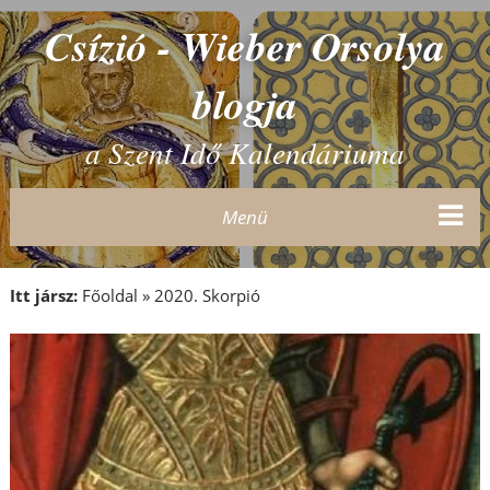
Csízió - Wieber Orsolya
blogja
a Szent Idő Kalendáriuma
Menü
Itt jársz:
Főoldal
»
2020. Skorpió