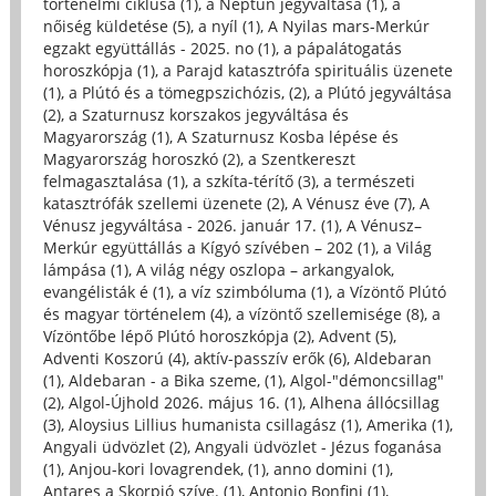
történelmi ciklusa (1)
,
a Neptun jegyváltása (1)
,
a
nőiség küldetése (5)
,
a nyíl (1)
,
A Nyilas mars-Merkúr
egzakt együttállás - 2025. no (1)
,
a pápalátogatás
horoszkópja (1)
,
a Parajd katasztrófa spirituális üzenete
(1)
,
a Plútó és a tömegpszichózis, (2)
,
a Plútó jegyváltása
(2)
,
a Szaturnusz korszakos jegyváltása és
Magyarország (1)
,
A Szaturnusz Kosba lépése és
Magyarország horoszkó (2)
,
a Szentkereszt
felmagasztalása (1)
,
a szkíta-térítő (3)
,
a természeti
katasztrófák szellemi üzenete (2)
,
A Vénusz éve (7)
,
A
Vénusz jegyváltása - 2026. január 17. (1)
,
A Vénusz–
Merkúr együttállás a Kígyó szívében – 202 (1)
,
a Világ
lámpása (1)
,
A világ négy oszlopa – arkangyalok,
evangélisták é (1)
,
a víz szimbóluma (1)
,
a Vízöntő Plútó
és magyar történelem (4)
,
a vízöntő szellemisége (8)
,
a
Vízöntőbe lépő Plútó horoszkópja (2)
,
Advent (5)
,
Adventi Koszorú (4)
,
aktív-passzív erők (6)
,
Aldebaran
(1)
,
Aldebaran - a Bika szeme, (1)
,
Algol-"démoncsillag"
(2)
,
Algol-Újhold 2026. május 16. (1)
,
Alhena állócsillag
(3)
,
Aloysius Lillius humanista csillagász (1)
,
Amerika (1)
,
Angyali üdvözlet (2)
,
Angyali üdvözlet - Jézus foganása
(1)
,
Anjou-kori lovagrendek, (1)
,
anno domini (1)
,
Antares a Skorpió szíve. (1)
,
Antonio Bonfini (1)
,