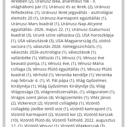
Ikrekben (2)
,
Uránusz Bika, anaretikus fok - II.
világháború pár (1)
,
Uránusz és az Ikrek, (2)
,
Uránusz
felfedezése, (1)
,
Uránusz Ikrek jegyváltás - asztrológiai
elemzés 20 (1)
,
Uránusz-Karmapont együttállás (1)
,
Uránusz-Mars kvadrát (1)
,
Uránusz-Nap-Alcyone
együttállás- 2026. május 22. (1)
,
Uránusz-Szaturnusz
kvadrát (3)
,
Urunk színe változása (2)
,
USA horoszkópja
(1)
,
USA választások (3)
,
USA-Magyarország (5)
,
utolsó
vacsora (1)
,
választás 2026 -tömegpszichózis, (1)
,
választás 2026-asztrológia (1)
,
választások (1)
,
vallásbéke (1)
,
Változás (1)
,
Vénusz (1)
,
Vénusz éve
beavató pontja, (1)
,
Vénusz éve, (1)
,
Vénusz-Mária
csillaga (3)
,
Vénusz-Plútó együttállás (1)
,
Vénusz-Plútó
kvadrát (1)
,
Vérhold (1)
,
Veronika kendője (1)
,
Veronika
nap február 4. (1)
,
VI. Pál pápa (1)
,
Világ Győzelmes
Királynéja (1)
,
Világ Győzelmes Királynője (5)
,
Világ
Világossága (3)
,
világrendszerváltás, (1)
,
világuralom (1)
,
Virágos szent János (4)
,
Virágszentelés (1)
,
Vitéz János
(2)
,
Vízkereszt (2)
,
Vízöntő csillagkép (1)
,
Vízöntő
csillagkép jövőbe ömlő vize (1)
,
vízöntő kamrapont (1)
,
Vízöntő Karmapont (2)
,
Vizöntő kor (2)
,
Vízöntő korszak
(10)
,
Vízöntő Plútó (6)
,
Vízöntő Telihold, 2022. augusztus
12. (1)
,
Vízöntő Vénusz (1)
,
Vízöntő Világkorszak (3)
,