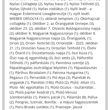
Nyilas Csillagkép (2)
,
Nyilas hava (1)
,
Nyilas Telihold (2)
,
Nyilas Újhold (1)
,
Nyilas zodiákus (1)
,
Nyílt levél - a
magyar Érdemrend Lovagkeresztje (1)
,
nyílt levél-
WIEBER ORSOLYA (1)
,
oklándi templom, (1)
,
Ökörhajcsár
csillagkép (1)
,
Október 2. az Őrangyalok Ünnepe, (3)
,
október 23. (2)
,
október 7. Olvasós Boldogasszony napja
(2)
,
október 8. Magyarok Nagyasszonya (1)
,
október 8.
Magyarok Nagyasszonya napja (2)
,
Őrangyalok, (1)
,
Orion (2)
,
Orion- Nimród (3)
,
Orionidák - 2025. október
21. (1)
,
Oroszlán hava (1)
,
Oroszlán Telihold (1)
,
Őselv
(1)
,
Őserő (1)
,
Összetartozás napja (1)
,
őszi búza (1)
,
Őszi nap-éj egyenlőség (3)
,
őszi vetés (2)
,
Pálfordító
Telihold, (1)
,
pálfordulás (1)
,
Pannónia szentje (2)
,
Pápalátogatás asztrológiai képletes (1)
,
Pápaválasztás
(1)
,
Párthus Birodalom (1)
,
Patrona Hungariea (1)
,
Pegazus (1)
,
Perseidák (1)
,
Pió Atya (2)
,
Planéták és
angyalok (1)
,
Planétás (186)
,
Plútó (2)
,
Plútó -Altair (1)
,
Plútó -Mc együttállás (1)
,
Plútó Oculus - tisztánlátás ,
(2)
,
Plútó-Jupiter kvadrát (1)
,
Plútó-Vénusz
szembenállás (1)
,
Poláris párok (1)
,
Polaritás (8)
,
Pollux
(2)
,
Pongrác, Szervác, Bonifác - a májusi fagyosszentek
(1)
,
Pons-Brooks üstökös (1)
,
Praesepe- Jászol