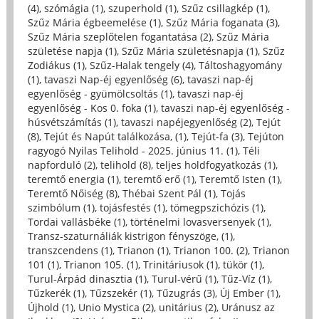
(4)
,
szómágia (1)
,
szuperhold (1)
,
Szűz csillagkép (1)
,
Szűz Mária égbeemelése (1)
,
Szűz Mária foganata (3)
,
Szűz Mária szeplőtelen fogantatása (2)
,
Szűz Mária
születése napja (1)
,
Szűz Mária születésnapja (1)
,
Szűz
Zodiákus (1)
,
Szűz-Halak tengely (4)
,
Táltoshagyomány
(1)
,
tavaszi Nap-éj egyenlőség (6)
,
tavaszi nap-éj
egyenlőség - gyümölcsoltás (1)
,
tavaszi nap-éj
egyenlőség - Kos 0. foka (1)
,
tavaszi nap-éj egyenlőség -
húsvétszámítás (1)
,
tavaszi napéjegyenlőség (2)
,
Tejút
(8)
,
Tejút és Napút találkozása, (1)
,
Tejút-fa (3)
,
Tejúton
ragyogó Nyilas Telihold - 2025. június 11. (1)
,
Téli
napforduló (2)
,
telihold (8)
,
teljes holdfogyatkozás (1)
,
teremtő energia (1)
,
teremtő erő (1)
,
Teremtő Isten (1)
,
Teremtő Nőiség (8)
,
Thébai Szent Pál (1)
,
Tojás
szimbólum (1)
,
tojásfestés (1)
,
tömegpszichózis (1)
,
Tordai vallásbéke (1)
,
történelmi lovasversenyek (1)
,
Transz-szaturnáliák kistrigon fényszöge, (1)
,
transzcendens (1)
,
Trianon (1)
,
Trianon 100. (2)
,
Trianon
101 (1)
,
Trianon 105. (1)
,
Trinitáriusok (1)
,
tükör (1)
,
Turul-Árpád dinasztia (1)
,
Turul-vérű (1)
,
Tűz-Víz (1)
,
Tűzkerék (1)
,
Tűzszekér (1)
,
Tűzugrás (3)
,
Új Ember (1)
,
Újhold (1)
,
Unio Mystica (2)
,
unitárius (2)
,
Uránusz az