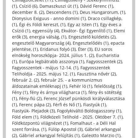
(1)
,
Csízió (6)
,
Damaszkuszi út (1)
,
Dávid Ferenc (1)
,
december 8. (2)
,
Descendens (1)
,
Deus Hungarorum, (1)
,
Dionysius Exiguus - anno domini (1)
,
Draco csillagkép,
(1)
,
Égi és Földi kereszt, (1)
,
Egy az Isten (1)
,
Egy éves a
Csízió (1)
,
egyensúly (4)
,
Ekvátor- Égi Egyenlítő (1)
,
Elemi
erők (3)
,
energia válság, (1)
,
Engesztelő küldetés (2)
,
engesztelő Magyarország (4)
,
Engesztelődés (1)
,
epacta
jelentése, (1)
,
Eridanus folyó (3)
,
Éter (3)
,
EU soros
elnökség horoszkópja- 2024. július 1. (2)
,
Eucharistia
(1)
,
Európa legbátrabb asszonya (1)
,
Fagyosszentek (2)
,
Fagyosszentek - május 12-14. (1)
,
Fagyosszentek
Teliholdja - 2025. május 12. (1)
,
Fausztina nővér (2)
,
február 2. (2)
,
február 25. - a kommunizmus
áldozatainak emléknapj (1)
,
Fehér ló (1)
,
felelősség (1)
,
Fény (1)
,
fény és árnya világharca (1)
,
fény és sötétség
(1)
,
Fény-fiú (2)
,
Ferenc József pünkösdi királyválasztása
(1)
,
Ferenc pápa (2)
,
Férfi és Nő (1)
,
Fiastyúk (1)
,
Fiastyúk- Plejadok (3)
,
Fogolykiváltó Boldogasszony (1)
,
Föld elem (1)
,
Földközeli Telihold - 2025. Október 7. (1)
,
Földközpontú világnézet (1)
,
Fomalhaut - a Déli Hal
szent forrása, (1)
,
Fülöp Apostol (3)
,
Gábriel arkangyal
(2)
,
Gábriel arkangyal felújítás (1)
,
Galeotto Marzio (1)
,