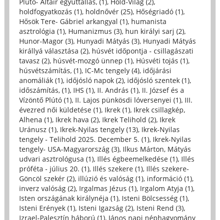
Plútó- Altair együttállás, (1)
,
Hold-Világ (2)
,
holdfogyatkozás (1)
,
holdnővér (25)
,
Hőségriadó (1)
,
Hősök Tere- Gábriel arkangyal (1)
,
humanista
asztrológia (1)
,
Humanizmus (3)
,
hun királyi sarj (2)
,
Hunor-Magor (3)
,
Hunyadi Mátyás (3)
,
Hunyadi Mátyás
királlyá választása (2)
,
húsvét időpontja - csillagászati
tavasz (2)
,
húsvét-mozgó ünnep (1)
,
Húsvéti tojás (1)
,
húsvétszámítás, (1)
,
IC-Mc tengely (4)
,
időjárási
anomáliák (1)
,
időjósló napok (2)
,
időjósló szentek (1)
,
időszámítás, (1)
,
IHS (1)
,
II. András (1)
,
II. József és a
Vízöntő Plútó (1)
,
II. Lajos pünkösdi lóversenyei (1)
,
III.
évezred női küldetése (1)
,
Ikrek (1)
,
Ikrek csillagkép,
Alhena (1)
,
Ikrek hava (2)
,
Ikrek Telihold (2)
,
Ikrek
Uránusz (1)
,
Ikrek-Nyilas tengely (13)
,
Ikrek-Nyilas
tengely - Telihold 2025. December 5. (1)
,
Ikrek-Nyilas
tengely- USA-Magyarország (3)
,
Ilkus Márton, Mátyás
udvari asztrológusa (1)
,
Illés égbeemelkedése (1)
,
Illés
próféta - július 20. (1)
,
Illés szekere (1)
,
Illés szekere-
Göncöl szekér (2)
,
illúzió és valóság (1)
,
információ (1)
,
inverz valóság (2)
,
Irgalmas Jézus (1)
,
Irgalom Atyja (1)
,
Isten országának királynéja (1)
,
Isteni Bölcsesség (1)
,
Isteni Erények (1)
,
Isteni Igazság (2)
,
Isteni Rend (3)
,
Izrael-Palesztín háború (1)
,
János napi néphagyomány