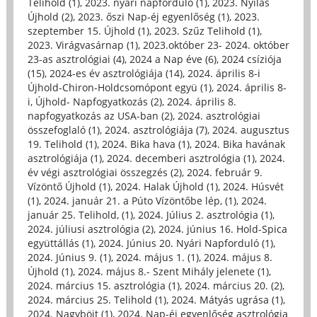
Telihold (1)
,
2023. nyári napforduló (1)
,
2023. Nyilas
Újhold (2)
,
2023. őszi Nap-éj egyenlőség (1)
,
2023.
szeptember 15. Újhold (1)
,
2023. Szűz Telihold (1)
,
2023. Virágvasárnap (1)
,
2023.október 23- 2024. október
23-as asztrológiai (4)
,
2024 a Nap éve (6)
,
2024 csíziója
(15)
,
2024-es év asztrológiája (14)
,
2024. április 8-i
Újhold-Chiron-Holdcsomópont együ (1)
,
2024. április 8-
i, Újhold- Napfogyatkozás (2)
,
2024. április 8.
napfogyatkozás az USA-ban (2)
,
2024. asztrológiai
összefoglaló (1)
,
2024. asztrológiája (7)
,
2024. augusztus
19. Telihold (1)
,
2024. Bika hava (1)
,
2024. Bika havának
asztrológiája (1)
,
2024. decemberi asztrológia (1)
,
2024.
év végi asztrológiai összegzés (2)
,
2024. február 9.
Vízöntő Újhold (1)
,
2024. Halak Újhold (1)
,
2024. Húsvét
(1)
,
2024. január 21. a Púto Vízöntőbe lép, (1)
,
2024.
január 25. Telihold, (1)
,
2024. Július 2. asztrológia (1)
,
2024. júliusi asztrológia (2)
,
2024. június 16. Hold-Spica
együttállás (1)
,
2024. Június 20. Nyári Napforduló (1)
,
2024. Június 9. (1)
,
2024. május 1. (1)
,
2024. május 8.
Újhold (1)
,
2024. május 8.- Szent Mihály jelenete (1)
,
2024. március 15. asztrológia (1)
,
2024. március 20. (2)
,
2024. március 25. Telihold (1)
,
2024. Mátyás ugrása (1)
,
2024. Nagyböjt (1)
,
2024. Nap-éj egyenlőség asztrológia