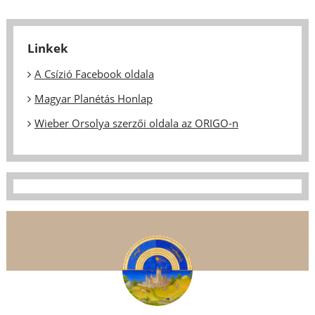
Linkek
A Csízió Facebook oldala
Magyar Planétás Honlap
Wieber Orsolya szerzői oldala az ORIGO-n