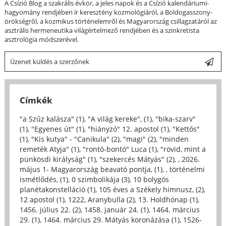
A Csízió Blog a szakrális évkör, a jeles napok és a Csízió kalendáriumi-
hagyomány rendjében ír keresztény kozmológiáról, a Boldogasszony-
örökségről, a kozmikus történelemről és Magyarország csillagzatáról az
asztrális hermeneutika világértelmező rendjében és a szinkretista
asztrológia módszerével.
Üzenet küldés a szerzőnek
Címkék
"a Szűz kalásza" (1)
,
"A világ kereke", (1)
,
"bika-szarv"
(1)
,
"Egyenes út" (1)
,
"hiányzó" 12. apostol (1)
,
"Kettős"
(1)
,
"Kis kutya" - "Canikula" (2)
,
"magi" (2)
,
"minden
remeték Atyja" (1)
,
"rontó-bontó" Luca (1)
,
"rövid, mint a
pünkösdi királyság" (1)
,
"szekercés Mátyás" (2)
,
, 2026.
május 1- Magyarország beavató pontja, (1)
,
, történelmi
ismétlődés, (1)
,
0 szimbolikája (3)
,
10 bolygós
planétakonstelláció (1)
,
105 éves a Székely himnusz, (2)
,
12 apostol (1)
,
1222, Aranybulla (2)
,
13. Holdhónap (1)
,
1456. július 22. (2)
,
1458. január 24. (1)
,
1464. március
29. (1)
,
1464. március 29. Mátyás koronázása (1)
,
1526-