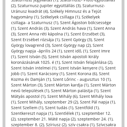
(2)
,
Szaturnusz-Jupiter együttállás (3)
,
Szaturnusz-
Uránusz kvadrát (4)
,
Székely Himnusz és a Tejút
hagyomány (1)
,
Székelyek csillaga (1)
,
Székelyek
csillaga- a Szaturnusz (1)
,
Szent Ágoston bölcsessége
(1)
,
Szent András (3)
,
Szent András hava (1)
,
Szent Anna
(3)
,
Szent Anna réti kápolna (1)
,
Szent Erzsébet (3)
,
Szent Erzsébet rózsája (1)
,
Szent György (3)
,
Szent
György lovagrend (3)
,
Szent György nap (2)
,
Szent
György napja -április 24 (1)
,
szent idő, (1)
,
Szent Imre
(1)
,
Szent István (5)
,
Szent István apostoli király
koronázásának 1025. é (1)
,
Szent István felajánlása (2)
,
Szent István intelmei (1)
,
Szent István kenyere (1)
,
Szent
Jobb (1)
,
Szent Karácsony (1)
,
Szent Korona (6)
,
Szent
Kozma és Damján (1)
,
Szent Lőrinc - augusztus 10 (1)
,
Szent Márton (3)
,
Szent Márton kardja (1)
,
Szent Márton
nevű települések (1)
,
Szent Márton palástja (1)
,
Szent
Mátyás apostol (1)
,
Szent Mihály (6)
,
Szent Mihály lova
(1)
,
Szent Mihály, szeptember 29 (2)
,
Szent Pál napja (1)
,
Szent Szellem (1)
,
Szent tudás (1)
,
Szentföld (1)
,
Szentkereszt napja (1)
,
Szentlélek (1)
,
szeptember 12.
(2)
,
szeptember 21. Máté napja (2)
,
szeptember 24. (1)
,
szeptember 8. (2)
,
Szíriusz (2)
,
szív csakra (1)
,
Szívcsakra