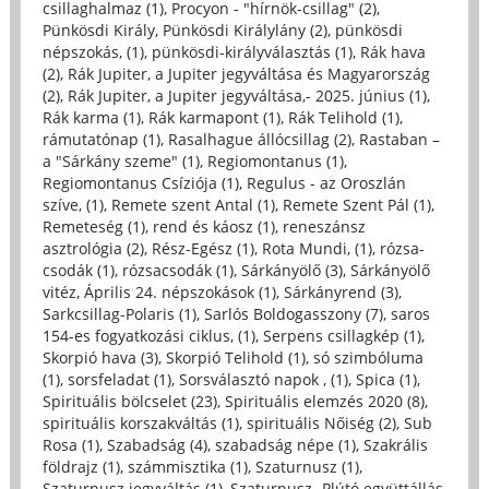
csillaghalmaz (1)
,
Procyon - "hírnök-csillag" (2)
,
Pünkösdi Király, Pünkösdi Királylány (2)
,
pünkösdi
népszokás, (1)
,
pünkösdi-királyválasztás (1)
,
Rák hava
(2)
,
Rák Jupiter, a Jupiter jegyváltása és Magyarország
(2)
,
Rák Jupiter, a Jupiter jegyváltása,- 2025. június (1)
,
Rák karma (1)
,
Rák karmapont (1)
,
Rák Telihold (1)
,
rámutatónap (1)
,
Rasalhague állócsillag (2)
,
Rastaban –
a "Sárkány szeme" (1)
,
Regiomontanus (1)
,
Regiomontanus Csíziója (1)
,
Regulus - az Oroszlán
szíve, (1)
,
Remete szent Antal (1)
,
Remete Szent Pál (1)
,
Remeteség (1)
,
rend és káosz (1)
,
reneszánsz
asztrológia (2)
,
Rész-Egész (1)
,
Rota Mundi, (1)
,
rózsa-
csodák (1)
,
rózsacsodák (1)
,
Sárkányölő (3)
,
Sárkányölő
vitéz, Április 24. népszokások (1)
,
Sárkányrend (3)
,
Sarkcsillag-Polaris (1)
,
Sarlós Boldogasszony (7)
,
saros
154-es fogyatkozási ciklus, (1)
,
Serpens csillagkép (1)
,
Skorpió hava (3)
,
Skorpió Telihold (1)
,
só szimbóluma
(1)
,
sorsfeladat (1)
,
Sorsválasztó napok , (1)
,
Spica (1)
,
Spirituális bölcselet (23)
,
Spirituális elemzés 2020 (8)
,
spirituális korszakváltás (1)
,
spirituális Nőiség (2)
,
Sub
Rosa (1)
,
Szabadság (4)
,
szabadság népe (1)
,
Szakrális
földrajz (1)
,
számmisztika (1)
,
Szaturnusz (1)
,
Szaturnusz jegyváltás (1)
,
Szaturnusz- Plútó együttállás