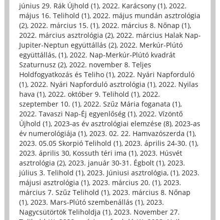
június 29. Rák Újhold (1)
,
2022. Karácsony (1)
,
2022.
május 16. Telihold (1)
,
2022. május mundán asztrológia
(2)
,
2022. március 15. (1)
,
2022. március 8. Nőnap (1)
,
2022. március asztrológia (2)
,
2022. március Halak Nap-
Jupiter-Neptun együttállás (2)
,
2022. Merkúr-Plútó
együttállás, (1)
,
2022. Nap-Merkúr-Plútó kvadrát
Szaturnusz (2)
,
2022. november 8. Teljes
Holdfogyatkozás és Teliho (1)
,
2022. Nyári Napforduló
(1)
,
2022. Nyári Napforduló asztrológia (1)
,
2022. Nyilas
hava (1)
,
2022. október 9. Telihold (1)
,
2022.
szeptember 10. (1)
,
2022. Szűz Mária foganata (1)
,
2022. Tavaszi Nap-Éj egyenlőség (1)
,
2022. Vízöntő
Újhold (1)
,
2023-as év asztrológiai elemzése (8)
,
2023-as
év numerológiája (1)
,
2023. 02. 22. Hamvazószerda (1)
,
2023. 05.05 Skorpió Telihold (1)
,
2023. április 24-30. (1)
,
2023. április 30, Kossuth téri ima (1)
,
2023. Húsvét
asztrológia (2)
,
2023. január 30-31. Égbolt (1)
,
2023.
július 3. Telihold (1)
,
2023. Júniusi asztrológia, (1)
,
2023.
májusi asztrológia (1)
,
2023. március 20. (1)
,
2023.
március 7. Szűz Telihold (1)
,
2023. március 8. Nőnap
(1)
,
2023. Mars-Plútó szembenállás (1)
,
2023.
Nagycsütörtök Teliholdja (1)
,
2023. November 27.