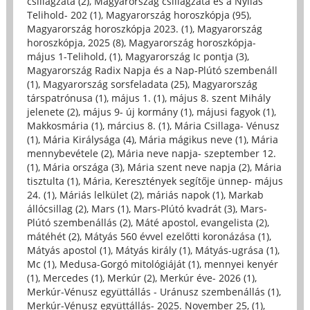
csillagzata (2)
,
Magyarország csillagzata és a Nyilas
Telihold- 202 (1)
,
Magyarország horoszkópja (95)
,
Magyarország horoszkópja 2023. (1)
,
Magyarország
horoszkópja, 2025 (8)
,
Magyarország horoszkópja-
május 1-Telihold, (1)
,
Magyarország Ic pontja (3)
,
Magyarország Radix Napja és a Nap-Plútó szembenáll
(1)
,
Magyarország sorsfeladata (25)
,
Magyarország
társpatrónusa (1)
,
május 1. (1)
,
május 8. szent Mihály
jelenete (2)
,
május 9- új kormány (1)
,
májusi fagyok (1)
,
Makkosmária (1)
,
március 8. (1)
,
Mária Csillaga- Vénusz
(1)
,
Mária Királysága (4)
,
Mária mágikus neve (1)
,
Mária
mennybevétele (2)
,
Mária neve napja- szeptember 12.
(1)
,
Mária országa (3)
,
Mária szent neve napja (2)
,
Mária
tisztulta (1)
,
Mária, Keresztények segítője ünnep- május
24. (1)
,
Máriás lelkület (2)
,
máriás napok (1)
,
Markab
állócsillag (2)
,
Mars (1)
,
Mars-Plútó kvadrát (3)
,
Mars-
Plútó szembenállás (2)
,
Máté apostol, evangelista (2)
,
mátéhét (2)
,
Mátyás 560 évvel ezelőtti koronázása (1)
,
Mátyás apostol (1)
,
Mátyás király (1)
,
Mátyás-ugrása (1)
,
Mc (1)
,
Medusa-Gorgó mitológiáját (1)
,
mennyei kenyér
(1)
,
Mercedes (1)
,
Merkúr (2)
,
Merkúr éve- 2026 (1)
,
Merkúr-Vénusz együttállás - Uránusz szembenállás (1)
,
Merkúr-Vénusz együttállás- 2025. November 25, (1)
,