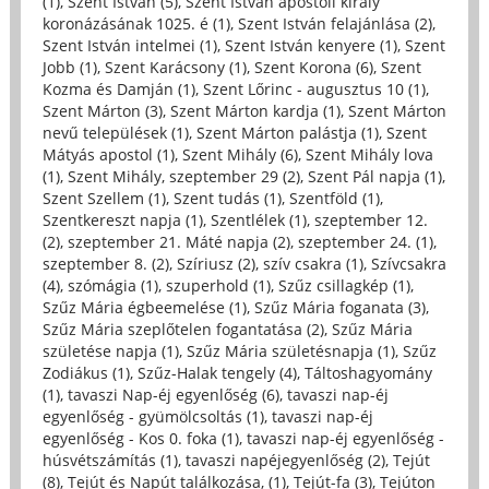
(1)
,
Szent István (5)
,
Szent István apostoli király
koronázásának 1025. é (1)
,
Szent István felajánlása (2)
,
Szent István intelmei (1)
,
Szent István kenyere (1)
,
Szent
Jobb (1)
,
Szent Karácsony (1)
,
Szent Korona (6)
,
Szent
Kozma és Damján (1)
,
Szent Lőrinc - augusztus 10 (1)
,
Szent Márton (3)
,
Szent Márton kardja (1)
,
Szent Márton
nevű települések (1)
,
Szent Márton palástja (1)
,
Szent
Mátyás apostol (1)
,
Szent Mihály (6)
,
Szent Mihály lova
(1)
,
Szent Mihály, szeptember 29 (2)
,
Szent Pál napja (1)
,
Szent Szellem (1)
,
Szent tudás (1)
,
Szentföld (1)
,
Szentkereszt napja (1)
,
Szentlélek (1)
,
szeptember 12.
(2)
,
szeptember 21. Máté napja (2)
,
szeptember 24. (1)
,
szeptember 8. (2)
,
Szíriusz (2)
,
szív csakra (1)
,
Szívcsakra
(4)
,
szómágia (1)
,
szuperhold (1)
,
Szűz csillagkép (1)
,
Szűz Mária égbeemelése (1)
,
Szűz Mária foganata (3)
,
Szűz Mária szeplőtelen fogantatása (2)
,
Szűz Mária
születése napja (1)
,
Szűz Mária születésnapja (1)
,
Szűz
Zodiákus (1)
,
Szűz-Halak tengely (4)
,
Táltoshagyomány
(1)
,
tavaszi Nap-éj egyenlőség (6)
,
tavaszi nap-éj
egyenlőség - gyümölcsoltás (1)
,
tavaszi nap-éj
egyenlőség - Kos 0. foka (1)
,
tavaszi nap-éj egyenlőség -
húsvétszámítás (1)
,
tavaszi napéjegyenlőség (2)
,
Tejút
(8)
,
Tejút és Napút találkozása, (1)
,
Tejút-fa (3)
,
Tejúton