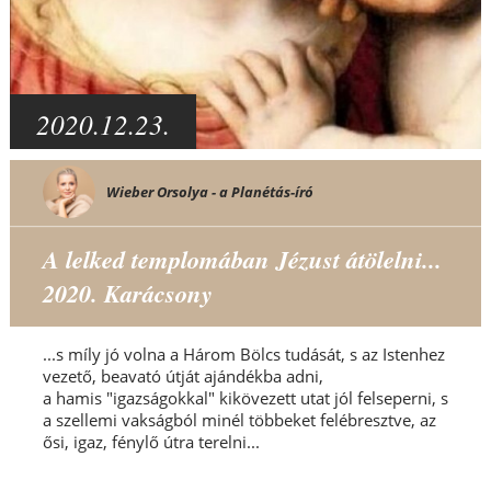
2020.12.23.
Wieber Orsolya - a Planétás-író
A lelked templomában Jézust átölelni...
2020. Karácsony
...s míly jó volna a Három Bölcs tudását, s az Istenhez
vezető, beavató útját ajándékba adni,
a hamis "igazságokkal" kikövezett utat jól felseperni, s
a szellemi vakságból minél többeket felébresztve, az
ősi, igaz, fénylő útra terelni...