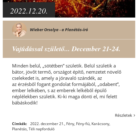
2022.12.20.
Wieber Orsolya - a Planétás-író
Vajúdással születő... December 21-24.
Minden belül, „sötétben” születik. Belül születik a
bátor, jövőt termő, országot építő, nemzetet növelő
cselekedet is, amely a jóravaló szándék, az
az érzésből fogant gondolat formájából, „odabent”,
ember lelkében, s az emberek lelkéből épülő
néplélekben születik. Ki-ki maga dönti el, mi felett
bábáskodik!
Részletek
Címkék:
2022. december 21.
,
Fény
,
Fény-fiú
,
Karácsony
,
Planétás
,
Téli napforduló