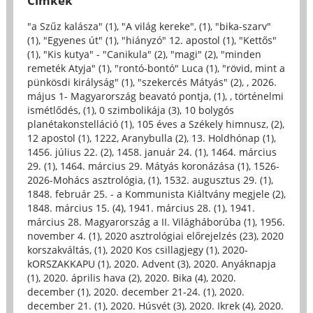
Címkék
"a Szűz kalásza" (1)
,
"A világ kereke", (1)
,
"bika-szarv"
(1)
,
"Egyenes út" (1)
,
"hiányzó" 12. apostol (1)
,
"Kettős"
(1)
,
"Kis kutya" - "Canikula" (2)
,
"magi" (2)
,
"minden
remeték Atyja" (1)
,
"rontó-bontó" Luca (1)
,
"rövid, mint a
pünkösdi királyság" (1)
,
"szekercés Mátyás" (2)
,
, 2026.
május 1- Magyarország beavató pontja, (1)
,
, történelmi
ismétlődés, (1)
,
0 szimbolikája (3)
,
10 bolygós
planétakonstelláció (1)
,
105 éves a Székely himnusz, (2)
,
12 apostol (1)
,
1222, Aranybulla (2)
,
13. Holdhónap (1)
,
1456. július 22. (2)
,
1458. január 24. (1)
,
1464. március
29. (1)
,
1464. március 29. Mátyás koronázása (1)
,
1526-
2026-Mohács asztrológia, (1)
,
1532. augusztus 29. (1)
,
1848. február 25. - a Kommunista Kiáltvány megjele (2)
,
1848. március 15. (4)
,
1941. március 28. (1)
,
1941.
március 28. Magyarország a II. Világháborúba (1)
,
1956.
november 4. (1)
,
2020 asztrológiai előrejelzés (23)
,
2020
korszakváltás, (1)
,
2020 Kos csillagjegy (1)
,
2020-
kORSZAKKAPU (1)
,
2020. Advent (3)
,
2020. Anyáknapja
(1)
,
2020. április hava (2)
,
2020. Bika (4)
,
2020.
december (1)
,
2020. december 21-24. (1)
,
2020.
december 21. (1)
,
2020. Húsvét (3)
,
2020. Ikrek (4)
,
2020.