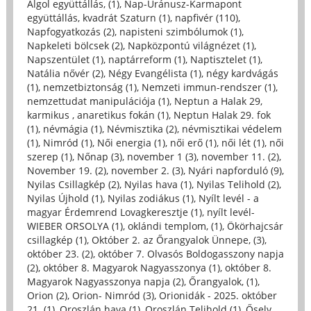
Algol együttállás, (1)
,
Nap-Uránusz-Karmapont
együttállás, kvadrát Szaturn (1)
,
napfivér (110)
,
Napfogyatkozás (2)
,
napisteni szimbólumok (1)
,
Napkeleti bölcsek (2)
,
Napközpontú világnézet (1)
,
Napszentület (1)
,
naptárreform (1)
,
Naptisztelet (1)
,
Natália nővér (2)
,
Négy Evangélista (1)
,
négy kardvágás
(1)
,
nemzetbiztonság (1)
,
Nemzeti immun-rendszer (1)
,
nemzettudat manipulációja (1)
,
Neptun a Halak 29,
karmikus , anaretikus fokán (1)
,
Neptun Halak 29. fok
(1)
,
névmágia (1)
,
Névmisztika (2)
,
névmisztikai védelem
(1)
,
Nimród (1)
,
Női energia (1)
,
női erő (1)
,
női lét (1)
,
női
szerep (1)
,
Nőnap (3)
,
november 1 (3)
,
november 11. (2)
,
November 19. (2)
,
november 2. (3)
,
Nyári napforduló (9)
,
Nyilas Csillagkép (2)
,
Nyilas hava (1)
,
Nyilas Telihold (2)
,
Nyilas Újhold (1)
,
Nyilas zodiákus (1)
,
Nyílt levél - a
magyar Érdemrend Lovagkeresztje (1)
,
nyílt levél-
WIEBER ORSOLYA (1)
,
oklándi templom, (1)
,
Ökörhajcsár
csillagkép (1)
,
Október 2. az Őrangyalok Ünnepe, (3)
,
október 23. (2)
,
október 7. Olvasós Boldogasszony napja
(2)
,
október 8. Magyarok Nagyasszonya (1)
,
október 8.
Magyarok Nagyasszonya napja (2)
,
Őrangyalok, (1)
,
Orion (2)
,
Orion- Nimród (3)
,
Orionidák - 2025. október
21. (1)
,
Oroszlán hava (1)
,
Oroszlán Telihold (1)
,
Őselv