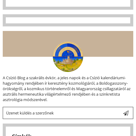
A Csízió Blog a szakrális évkör, a jeles napok és a Csízió kalendáriumi-
hagyomány rendjében ír keresztény kozmológiáról, a Boldogasszony-
örökségről, a kozmikus történelemről és Magyarország csillagzatáról az
asztrális hermeneutika világértelmező rendjében és a szinkretista
asztrológia módszerével.
Üzenet küldés a szerzőnek