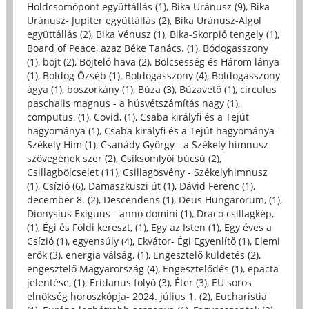
Holdcsomópont együttállás (1)
,
Bika Uránusz (9)
,
Bika
Uránusz- Jupiter együttállás (2)
,
Bika Uránusz-Algol
együttállás (2)
,
Bika Vénusz (1)
,
Bika-Skorpió tengely (1)
,
Board of Peace, azaz Béke Tanács. (1)
,
Bódogasszony
(1)
,
böjt (2)
,
Böjtelő hava (2)
,
Bölcsesség és Három lánya
(1)
,
Boldog Özséb (1)
,
Boldogasszony (4)
,
Boldogasszony
ágya (1)
,
boszorkány (1)
,
Búza (3)
,
Búzavető (1)
,
circulus
paschalis magnus - a húsvétszámítás nagy (1)
,
computus, (1)
,
Covid, (1)
,
Csaba királyfi és a Tejút
hagyománya (1)
,
Csaba királyfi és a Tejút hagyománya -
Székely Him (1)
,
Csanády György - a Székely himnusz
szövegének szer (2)
,
Csíksomlyói búcsú (2)
,
Csillagbölcselet (11)
,
Csillagösvény - Székelyhimnusz
(1)
,
Csízió (6)
,
Damaszkuszi út (1)
,
Dávid Ferenc (1)
,
december 8. (2)
,
Descendens (1)
,
Deus Hungarorum, (1)
,
Dionysius Exiguus - anno domini (1)
,
Draco csillagkép,
(1)
,
Égi és Földi kereszt, (1)
,
Egy az Isten (1)
,
Egy éves a
Csízió (1)
,
egyensúly (4)
,
Ekvátor- Égi Egyenlítő (1)
,
Elemi
erők (3)
,
energia válság, (1)
,
Engesztelő küldetés (2)
,
engesztelő Magyarország (4)
,
Engesztelődés (1)
,
epacta
jelentése, (1)
,
Eridanus folyó (3)
,
Éter (3)
,
EU soros
elnökség horoszkópja- 2024. július 1. (2)
,
Eucharistia