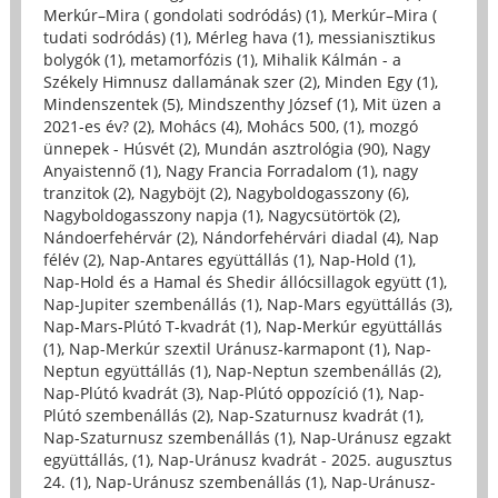
Merkúr–Mira ( gondolati sodródás) (1)
,
Merkúr–Mira (
tudati sodródás) (1)
,
Mérleg hava (1)
,
messianisztikus
bolygók (1)
,
metamorfózis (1)
,
Mihalik Kálmán - a
Székely Himnusz dallamának szer (2)
,
Minden Egy (1)
,
Mindenszentek (5)
,
Mindszenthy József (1)
,
Mit üzen a
2021-es év? (2)
,
Mohács (4)
,
Mohács 500, (1)
,
mozgó
ünnepek - Húsvét (2)
,
Mundán asztrológia (90)
,
Nagy
Anyaistennő (1)
,
Nagy Francia Forradalom (1)
,
nagy
tranzitok (2)
,
Nagyböjt (2)
,
Nagyboldogasszony (6)
,
Nagyboldogasszony napja (1)
,
Nagycsütörtök (2)
,
Nándoerfehérvár (2)
,
Nándorfehérvári diadal (4)
,
Nap
félév (2)
,
Nap-Antares együttállás (1)
,
Nap-Hold (1)
,
Nap-Hold és a Hamal és Shedir állócsillagok együtt (1)
,
Nap-Jupiter szembenállás (1)
,
Nap-Mars együttállás (3)
,
Nap-Mars-Plútó T-kvadrát (1)
,
Nap-Merkúr együttállás
(1)
,
Nap-Merkúr szextil Uránusz-karmapont (1)
,
Nap-
Neptun együttállás (1)
,
Nap-Neptun szembenállás (2)
,
Nap-Plútó kvadrát (3)
,
Nap-Plútó oppozíció (1)
,
Nap-
Plútó szembenállás (2)
,
Nap-Szaturnusz kvadrát (1)
,
Nap-Szaturnusz szembenállás (1)
,
Nap-Uránusz egzakt
együttállás, (1)
,
Nap-Uránusz kvadrát - 2025. augusztus
24. (1)
,
Nap-Uránusz szembenállás (1)
,
Nap-Uránusz-