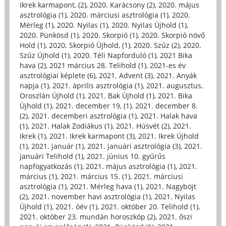
Ikrek karmapont, (2)
,
2020. Karácsony (2)
,
2020. május
asztrológia (1)
,
2020. márciusi asztrológia (1)
,
2020.
Mérleg (1)
,
2020. Nyilas (1)
,
2020. Nyilas Újhold (1)
,
2020. Pünkösd (1)
,
2020. Skorpió (1)
,
2020. Skorpió növő
Hold (1)
,
2020. Skorpió Újhold, (1)
,
2020. Szűz (2)
,
2020.
Szűz Újhold (1)
,
2020. Téli Napforduló (1)
,
2021 Bika
hava (2)
,
2021 március 28. Telihold (1)
,
2021-es év
asztrológiai képlete (6)
,
2021. Advent (3)
,
2021. Anyák
napja (1)
,
2021. április asztrológia (1)
,
2021. augusztus,
Oroszlán Újhold (1)
,
2021. Bak Újhold (1)
,
2021. Bika
Újhold (1)
,
2021. december 19, (1)
,
2021. december 8.
(2)
,
2021. decemberi asztrológia (1)
,
2021. Halak hava
(1)
,
2021. Halak Zodiákus (1)
,
2021. Húsvét (2)
,
2021.
Ikrek (1)
,
2021. Ikrek karmapont (3)
,
2021. Ikrek Újhold
(1)
,
2021. január (1)
,
2021. januári asztrológia (3)
,
2021.
januári Telihold (1)
,
2021. június 10. gyűrűs
napfogyatkozás (1)
,
2021. május asztrológia (1)
,
2021.
március (1)
,
2021. március 15. (1)
,
2021. márciusi
asztrológia (1)
,
2021. Mérleg hava (1)
,
2021. Nagyböjt
(2)
,
2021. november havi asztrológia (1)
,
2021. Nyilas
Újhold (1)
,
2021. óév (1)
,
2021. október 20. Telihold (1)
,
2021. október 23. mundán horoszkóp (2)
,
2021. őszi