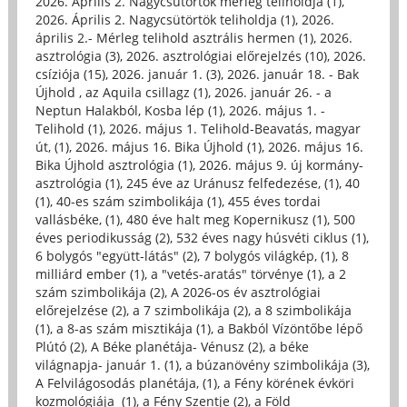
2026. Április 2. Nagycsütörtök mérleg teliholdja (1)
,
2026. Április 2. Nagycsütörtök teliholdja (1)
,
2026.
április 2.- Mérleg telihold asztrális hermen (1)
,
2026.
asztrológia (3)
,
2026. asztrológiai előrejelzés (10)
,
2026.
csíziója (15)
,
2026. január 1. (3)
,
2026. január 18. - Bak
Újhold , az Aquila csillagz (1)
,
2026. január 26. - a
Neptun Halakból, Kosba lép (1)
,
2026. május 1. -
Telihold (1)
,
2026. május 1. Telihold-Beavatás, magyar
út, (1)
,
2026. május 16. Bika Újhold (1)
,
2026. május 16.
Bika Újhold asztrológia (1)
,
2026. május 9. új kormány-
asztrológia (1)
,
245 éve az Uránusz felfedezése, (1)
,
40
(1)
,
40-es szám szimbolikája (1)
,
455 éves tordai
vallásbéke, (1)
,
480 éve halt meg Kopernikusz (1)
,
500
éves periodikusság (2)
,
532 éves nagy húsvéti ciklus (1)
,
6 bolygós "együtt-látás" (2)
,
7 bolygós világkép, (1)
,
8
milliárd ember (1)
,
a "vetés-aratás" törvénye (1)
,
a 2
szám szimbolikája (2)
,
A 2026-os év asztrológiai
előrejelzése (2)
,
a 7 szimbolikája (2)
,
a 8 szimbolikája
(1)
,
a 8-as szám misztikája (1)
,
a Bakból Vízöntőbe lépő
Plútó (2)
,
A Béke planétája- Vénusz (2)
,
a béke
világnapja- január 1. (1)
,
a búzanövény szimbolikája (3)
,
A Felvilágosodás planétája, (1)
,
a Fény körének évköri
kozmológiája (1)
,
a Fény Szentje (2)
,
a Föld