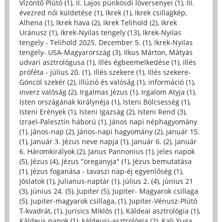
Vízöntő Plútó (1)
,
II. Lajos pünkösdi lóversenyei (1)
,
III.
évezred női küldetése (1)
,
Ikrek (1)
,
Ikrek csillagkép,
Alhena (1)
,
Ikrek hava (2)
,
Ikrek Telihold (2)
,
Ikrek
Uránusz (1)
,
Ikrek-Nyilas tengely (13)
,
Ikrek-Nyilas
tengely - Telihold 2025. December 5. (1)
,
Ikrek-Nyilas
tengely- USA-Magyarország (3)
,
Ilkus Márton, Mátyás
udvari asztrológusa (1)
,
Illés égbeemelkedése (1)
,
Illés
próféta - július 20. (1)
,
Illés szekere (1)
,
Illés szekere-
Göncöl szekér (2)
,
illúzió és valóság (1)
,
információ (1)
,
inverz valóság (2)
,
Irgalmas Jézus (1)
,
Irgalom Atyja (1)
,
Isten országának királynéja (1)
,
Isteni Bölcsesség (1)
,
Isteni Erények (1)
,
Isteni Igazság (2)
,
Isteni Rend (3)
,
Izrael-Palesztín háború (1)
,
János napi néphagyomány
(1)
,
János-nap (2)
,
János-napi hagyomány (2)
,
január 15.
(1)
,
Január 3. Jézus neve napja (1)
,
Január 6. (2)
,
január
6. Háromkirályok (2)
,
Janus Pannonius (1)
,
jeles napok
(5)
,
Jézus (4)
,
Jézus "öreganyja" (1)
,
Jézus bemutatása
(1)
,
Jézus foganása - tavaszi nap-éj egyenlőség (1)
,
Jóslatok (1)
,
Julianus-naptár (1)
,
július 2. (4)
,
június 21
(3)
,
Június 24. (5)
,
Jupiter (5)
,
Jupiter- Magyarok csillaga
(5)
,
Jupiter-magyarok csillaga, (1)
,
Jupiter-Vénusz-Plútó
T-kvadrát, (1)
,
Jurisics Miklós (1)
,
Káldeai asztrológia (1)
,
Káldeus papok (1)
,
káldeusi-asztrológia (2)
,
Kali Yuga