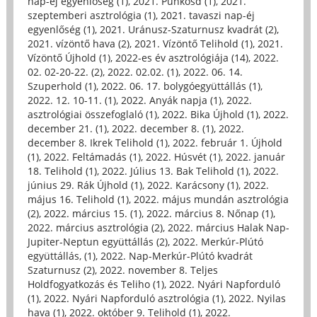
nap-éj egyenlőség (1)
,
2021. Pünkösd (1)
,
2021.
szeptemberi asztrológia (1)
,
2021. tavaszi nap-éj
egyenlőség (1)
,
2021. Uránusz-Szaturnusz kvadrát (2)
,
2021. vízöntő hava (2)
,
2021. Vízöntő Telihold (1)
,
2021.
Vízöntő Újhold (1)
,
2022-es év asztrológiája (14)
,
2022.
02. 02-20-22. (2)
,
2022. 02.02. (1)
,
2022. 06. 14.
Szuperhold (1)
,
2022. 06. 17. bolygóegyüttállás (1)
,
2022. 12. 10-11. (1)
,
2022. Anyák napja (1)
,
2022.
asztrológiai összefoglaló (1)
,
2022. Bika Újhold (1)
,
2022.
december 21. (1)
,
2022. december 8. (1)
,
2022.
december 8. Ikrek Telihold (1)
,
2022. február 1. Újhold
(1)
,
2022. Feltámadás (1)
,
2022. Húsvét (1)
,
2022. január
18. Telihold (1)
,
2022. Július 13. Bak Telihold (1)
,
2022.
június 29. Rák Újhold (1)
,
2022. Karácsony (1)
,
2022.
május 16. Telihold (1)
,
2022. május mundán asztrológia
(2)
,
2022. március 15. (1)
,
2022. március 8. Nőnap (1)
,
2022. március asztrológia (2)
,
2022. március Halak Nap-
Jupiter-Neptun együttállás (2)
,
2022. Merkúr-Plútó
együttállás, (1)
,
2022. Nap-Merkúr-Plútó kvadrát
Szaturnusz (2)
,
2022. november 8. Teljes
Holdfogyatkozás és Teliho (1)
,
2022. Nyári Napforduló
(1)
,
2022. Nyári Napforduló asztrológia (1)
,
2022. Nyilas
hava (1)
,
2022. október 9. Telihold (1)
,
2022.