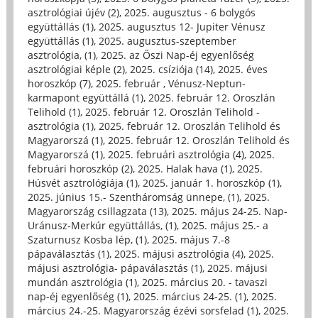
asztrológiai újév (2)
,
2025. augusztus - 6 bolygós
együttállás (1)
,
2025. augusztus 12- Jupiter Vénusz
együttállás (1)
,
2025. augusztus-szeptember
asztrológia, (1)
,
2025. az Őszi Nap-éj egyenlőség
asztrológiai képle (2)
,
2025. csíziója (14)
,
2025. éves
horoszkóp (7)
,
2025. február , Vénusz-Neptun-
karmapont együttállá (1)
,
2025. február 12. Oroszlán
Telihold (1)
,
2025. február 12. Oroszlán Telihold -
asztrológia (1)
,
2025. február 12. Oroszlán Telihold és
Magyarorszá (1)
,
2025. február 12. Oroszlán Telihold és
Magyarorszá (1)
,
2025. februári asztrológia (4)
,
2025.
februári horoszkóp (2)
,
2025. Halak hava (1)
,
2025.
Húsvét asztrológiája (1)
,
2025. január 1. horoszkóp (1)
,
2025. június 15.- Szentháromság ünnepe, (1)
,
2025.
Magyarország csillagzata (13)
,
2025. május 24-25. Nap-
Uránusz-Merkúr együttállás, (1)
,
2025. május 25.- a
Szaturnusz Kosba lép, (1)
,
2025. május 7.-8
pápaválasztás (1)
,
2025. májusi asztrológia (4)
,
2025.
májusi asztrológia- pápaválasztás (1)
,
2025. májusi
mundán asztrológia (1)
,
2025. március 20. - tavaszi
nap-éj egyenlőség (1)
,
2025. március 24-25. (1)
,
2025.
március 24.-25. Magyarország ézévi sorsfelad (1)
,
2025.