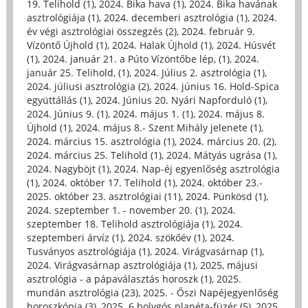
19. Telihold (1)
,
2024. Bika hava (1)
,
2024. Bika havának
asztrológiája (1)
,
2024. decemberi asztrológia (1)
,
2024.
év végi asztrológiai összegzés (2)
,
2024. február 9.
Vízöntő Újhold (1)
,
2024. Halak Újhold (1)
,
2024. Húsvét
(1)
,
2024. január 21. a Púto Vízöntőbe lép, (1)
,
2024.
január 25. Telihold, (1)
,
2024. Július 2. asztrológia (1)
,
2024. júliusi asztrológia (2)
,
2024. június 16. Hold-Spica
együttállás (1)
,
2024. Június 20. Nyári Napforduló (1)
,
2024. Június 9. (1)
,
2024. május 1. (1)
,
2024. május 8.
Újhold (1)
,
2024. május 8.- Szent Mihály jelenete (1)
,
2024. március 15. asztrológia (1)
,
2024. március 20. (2)
,
2024. március 25. Telihold (1)
,
2024. Mátyás ugrása (1)
,
2024. Nagyböjt (1)
,
2024. Nap-éj egyenlőség asztrológia
(1)
,
2024. október 17. Telihold (1)
,
2024. október 23.-
2025. október 23. asztrológiai (11)
,
2024. Pünkösd (1)
,
2024. szeptember 1. - november 20. (1)
,
2024.
szeptember 18. Telihold asztrológiája (1)
,
2024.
szeptemberi árvíz (1)
,
2024. szökőév (1)
,
2024.
Tusványos asztrológiája (1)
,
2024. Virágvasárnap (1)
,
2024. Virágvasárnap asztrológiája (1)
,
2025, májusi
asztrológia - a pápaválasztás horoszk (1)
,
2025.
mundán asztrológia (23)
,
2025. - Őszi Napéjegyenlőség
horoszkópja (3)
,
2025. 6 bolygós planéta-füzér (5)
,
2025.