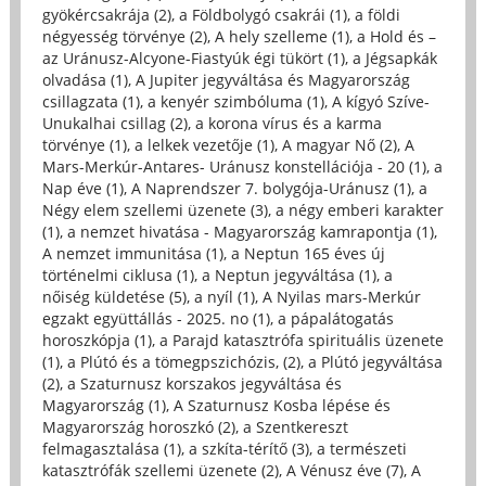
gyökércsakrája (2)
,
a Földbolygó csakrái (1)
,
a földi
négyesség törvénye (2)
,
A hely szelleme (1)
,
a Hold és –
az Uránusz-Alcyone-Fiastyúk égi tükört (1)
,
a Jégsapkák
olvadása (1)
,
A Jupiter jegyváltása és Magyarország
csillagzata (1)
,
a kenyér szimbóluma (1)
,
A kígyó Szíve-
Unukalhai csillag (2)
,
a korona vírus és a karma
törvénye (1)
,
a lelkek vezetője (1)
,
A magyar Nő (2)
,
A
Mars-Merkúr-Antares- Uránusz konstellációja - 20 (1)
,
a
Nap éve (1)
,
A Naprendszer 7. bolygója-Uránusz (1)
,
a
Négy elem szellemi üzenete (3)
,
a négy emberi karakter
(1)
,
a nemzet hivatása - Magyarország kamrapontja (1)
,
A nemzet immunitása (1)
,
a Neptun 165 éves új
történelmi ciklusa (1)
,
a Neptun jegyváltása (1)
,
a
nőiség küldetése (5)
,
a nyíl (1)
,
A Nyilas mars-Merkúr
egzakt együttállás - 2025. no (1)
,
a pápalátogatás
horoszkópja (1)
,
a Parajd katasztrófa spirituális üzenete
(1)
,
a Plútó és a tömegpszichózis, (2)
,
a Plútó jegyváltása
(2)
,
a Szaturnusz korszakos jegyváltása és
Magyarország (1)
,
A Szaturnusz Kosba lépése és
Magyarország horoszkó (2)
,
a Szentkereszt
felmagasztalása (1)
,
a szkíta-térítő (3)
,
a természeti
katasztrófák szellemi üzenete (2)
,
A Vénusz éve (7)
,
A