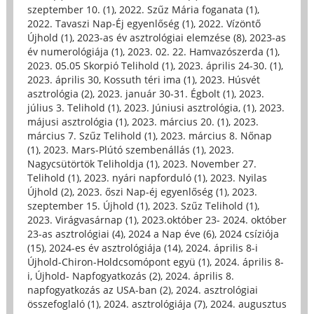
szeptember 10. (1)
,
2022. Szűz Mária foganata (1)
,
2022. Tavaszi Nap-Éj egyenlőség (1)
,
2022. Vízöntő
Újhold (1)
,
2023-as év asztrológiai elemzése (8)
,
2023-as
év numerológiája (1)
,
2023. 02. 22. Hamvazószerda (1)
,
2023. 05.05 Skorpió Telihold (1)
,
2023. április 24-30. (1)
,
2023. április 30, Kossuth téri ima (1)
,
2023. Húsvét
asztrológia (2)
,
2023. január 30-31. Égbolt (1)
,
2023.
július 3. Telihold (1)
,
2023. Júniusi asztrológia, (1)
,
2023.
májusi asztrológia (1)
,
2023. március 20. (1)
,
2023.
március 7. Szűz Telihold (1)
,
2023. március 8. Nőnap
(1)
,
2023. Mars-Plútó szembenállás (1)
,
2023.
Nagycsütörtök Teliholdja (1)
,
2023. November 27.
Telihold (1)
,
2023. nyári napforduló (1)
,
2023. Nyilas
Újhold (2)
,
2023. őszi Nap-éj egyenlőség (1)
,
2023.
szeptember 15. Újhold (1)
,
2023. Szűz Telihold (1)
,
2023. Virágvasárnap (1)
,
2023.október 23- 2024. október
23-as asztrológiai (4)
,
2024 a Nap éve (6)
,
2024 csíziója
(15)
,
2024-es év asztrológiája (14)
,
2024. április 8-i
Újhold-Chiron-Holdcsomópont együ (1)
,
2024. április 8-
i, Újhold- Napfogyatkozás (2)
,
2024. április 8.
napfogyatkozás az USA-ban (2)
,
2024. asztrológiai
összefoglaló (1)
,
2024. asztrológiája (7)
,
2024. augusztus