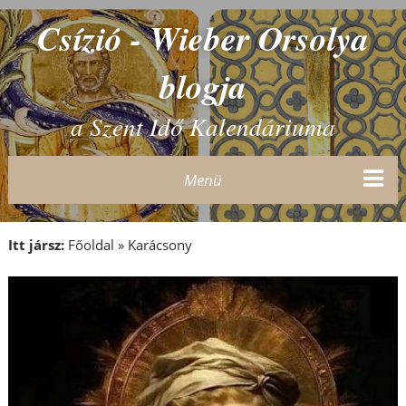
Csízió - Wieber Orsolya
blogja
a Szent Idő Kalendáriuma
Menü
Itt jársz:
Főoldal
»
Karácsony