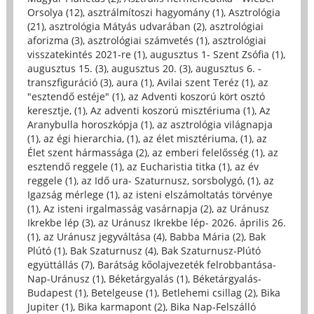
Orsolya (12)
,
asztrálmítoszi hagyomány (1)
,
Asztrológia
(21)
,
asztrológia Mátyás udvarában (2)
,
asztrológiai
aforizma (3)
,
asztrológiai számvetés (1)
,
asztrológiai
visszatekintés 2021-re (1)
,
augusztus 1- Szent Zsófia (1)
,
augusztus 15. (3)
,
augusztus 20. (3)
,
augusztus 6. -
transzfiguráció (3)
,
aura (1)
,
Avilai szent Teréz (1)
,
az
"esztendő estéje" (1)
,
az Adventi koszorú kört osztó
keresztje, (1)
,
Az adventi koszorú misztériuma (1)
,
Az
Aranybulla horoszkópja (1)
,
az asztrológia világnapja
(1)
,
az égi hierarchia, (1)
,
az élet misztériuma, (1)
,
az
Élet szent hármassága (2)
,
az emberi felelősség (1)
,
az
esztendő reggele (1)
,
az Eucharistia titka (1)
,
az év
reggele (1)
,
az Idő ura- Szaturnusz, sorsbolygó, (1)
,
az
Igazság mérlege (1)
,
az isteni elszámoltatás törvénye
(1)
,
Az isteni irgalmasság vasárnapja (2)
,
az Uránusz
Ikrekbe lép (3)
,
az Uránusz Ikrekbe lép- 2026. április 26.
(1)
,
az Uránusz jegyváltása (4)
,
Babba Mária (2)
,
Bak
Plútó (1)
,
Bak Szaturnusz (4)
,
Bak Szaturnusz-Plútó
együttállás (7)
,
Barátság kőolajvezeték felrobbantása-
Nap-Uránusz (1)
,
Béketárgyalás (1)
,
Béketárgyalás-
Budapest (1)
,
Betelgeuse (1)
,
Betlehemi csillag (2)
,
Bika
Jupiter (1)
,
Bika karmapont (2)
,
Bika Nap-Felszálló