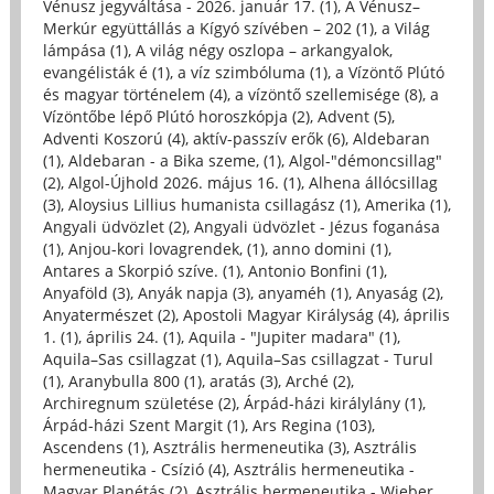
Vénusz jegyváltása - 2026. január 17. (1)
,
A Vénusz–
Merkúr együttállás a Kígyó szívében – 202 (1)
,
a Világ
lámpása (1)
,
A világ négy oszlopa – arkangyalok,
evangélisták é (1)
,
a víz szimbóluma (1)
,
a Vízöntő Plútó
és magyar történelem (4)
,
a vízöntő szellemisége (8)
,
a
Vízöntőbe lépő Plútó horoszkópja (2)
,
Advent (5)
,
Adventi Koszorú (4)
,
aktív-passzív erők (6)
,
Aldebaran
(1)
,
Aldebaran - a Bika szeme, (1)
,
Algol-"démoncsillag"
(2)
,
Algol-Újhold 2026. május 16. (1)
,
Alhena állócsillag
(3)
,
Aloysius Lillius humanista csillagász (1)
,
Amerika (1)
,
Angyali üdvözlet (2)
,
Angyali üdvözlet - Jézus foganása
(1)
,
Anjou-kori lovagrendek, (1)
,
anno domini (1)
,
Antares a Skorpió szíve. (1)
,
Antonio Bonfini (1)
,
Anyaföld (3)
,
Anyák napja (3)
,
anyaméh (1)
,
Anyaság (2)
,
Anyatermészet (2)
,
Apostoli Magyar Királyság (4)
,
április
1. (1)
,
április 24. (1)
,
Aquila - "Jupiter madara" (1)
,
Aquila–Sas csillagzat (1)
,
Aquila–Sas csillagzat - Turul
(1)
,
Aranybulla 800 (1)
,
aratás (3)
,
Arché (2)
,
Archiregnum születése (2)
,
Árpád-házi királylány (1)
,
Árpád-házi Szent Margit (1)
,
Ars Regina (103)
,
Ascendens (1)
,
Asztrális hermeneutika (3)
,
Asztrális
hermeneutika - Csízió (4)
,
Asztrális hermeneutika -
Magyar Planétás (2)
,
Asztrális hermeneutika - Wieber