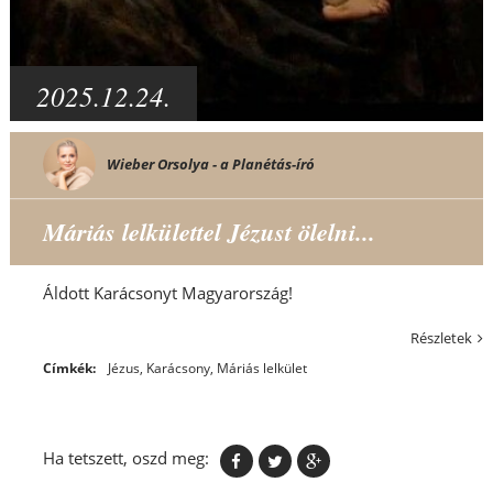
2025.12.24.
Wieber Orsolya - a Planétás-író
Máriás lelkülettel Jézust ölelni...
Áldott Karácsonyt Magyarország!
Részletek
Címkék:
Jézus
,
Karácsony
,
Máriás lelkület
Ha tetszett, oszd meg: