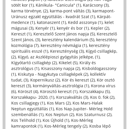
sötét kor (1)
,
Kánikula- "Canicula" (1)
,
Karácsony (3)
,
karma törvénye, (2)
,
karma-pont váltás (3)
,
karmapont-
Uránusz egzakt együttálás - kvadrát Szat (1)
,
Kárpát-
medence (1)
,
katonaszent (1)
,
Kedd asszonya (1)
,
kelet
mágusai (3)
,
Kenyér (1)
,
kenyér és bor (1)
,
Kepler (2)
,
Kereszt (1)
,
Keresztelő Szent János napja (5)
,
Keresztelő
Szent János, (3)
,
keresztény kalendárium (5)
,
keresztény
kozmológia (7)
,
keresztény névmágia (1)
,
keresztény
spirituális esszé (1)
,
Kereszténység (3)
,
Kígyó csillagkép,
(2)
,
Kígyó, az Aszklépioszi gyógyítás jelképe, (1)
,
Kígyótartó csillagkép (2)
,
Kikelet (5)
,
Király és
asztrológus (1)
,
Kisasszony napja (2)
,
Kisboldogasszony
(1)
,
Kiskutya - Nagykutya csillagképek (2)
,
kollektív
tudat, (3)
,
Kopernikusz (2)
,
Kör és kereszt (2)
,
Kör osztó
kereszt (3)
,
kormányváltás-asztrológia (1)
,
Korona vírus
(6)
,
Köröszt (4)
,
Körosztó kereszt (1)
,
Korszakkapu (5)
,
Korszakkapu- 2020, (1)
,
Korszakváltás (3)
,
Kos 0. fok (2)
,
Kos csillagjegy (1)
,
Kos Mars (2)
,
Kos Mars-Halak
Neptun együttállás (1)
,
Kos Nap-Jupiter- Mérleg Hold
szembenállás (1)
,
Kos Neptun (2)
,
Kos Szaturnusz (2)
,
Kos Telihold (1)
,
Kos Újhold (1)
,
Kos-Mérleg
kamrapontok (1)
,
Kos-Mérleg tengely (2)
,
Kosba lépő