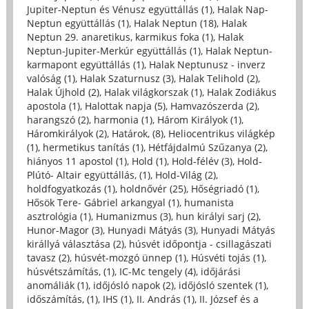
Jupiter-Neptun és Vénusz együttállás (1)
,
Halak Nap-
Neptun együttállás (1)
,
Halak Neptun (18)
,
Halak
Neptun 29. anaretikus, karmikus foka (1)
,
Halak
Neptun-Jupiter-Merkúr együttállás (1)
,
Halak Neptun-
karmapont együttállás (1)
,
Halak Neptunusz - inverz
valóság (1)
,
Halak Szaturnusz (3)
,
Halak Telihold (2)
,
Halak Újhold (2)
,
Halak világkorszak (1)
,
Halak Zodiákus
apostola (1)
,
Halottak napja (5)
,
Hamvazószerda (2)
,
harangszó (2)
,
harmonia (1)
,
Három Királyok (1)
,
Háromkirályok (2)
,
Határok, (8)
,
Heliocentrikus világkép
(1)
,
hermetikus tanítás (1)
,
Hétfájdalmú Szűzanya (2)
,
hiányos 11 apostol (1)
,
Hold (1)
,
Hold-félév (3)
,
Hold-
Plútó- Altair együttállás, (1)
,
Hold-Világ (2)
,
holdfogyatkozás (1)
,
holdnővér (25)
,
Hőségriadó (1)
,
Hősök Tere- Gábriel arkangyal (1)
,
humanista
asztrológia (1)
,
Humanizmus (3)
,
hun királyi sarj (2)
,
Hunor-Magor (3)
,
Hunyadi Mátyás (3)
,
Hunyadi Mátyás
királlyá választása (2)
,
húsvét időpontja - csillagászati
tavasz (2)
,
húsvét-mozgó ünnep (1)
,
Húsvéti tojás (1)
,
húsvétszámítás, (1)
,
IC-Mc tengely (4)
,
időjárási
anomáliák (1)
,
időjósló napok (2)
,
időjósló szentek (1)
,
időszámítás, (1)
,
IHS (1)
,
II. András (1)
,
II. József és a