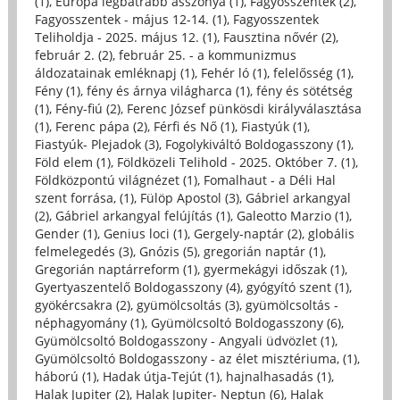
(1)
,
Európa legbátrabb asszonya (1)
,
Fagyosszentek (2)
,
Fagyosszentek - május 12-14. (1)
,
Fagyosszentek
Teliholdja - 2025. május 12. (1)
,
Fausztina nővér (2)
,
február 2. (2)
,
február 25. - a kommunizmus
áldozatainak emléknapj (1)
,
Fehér ló (1)
,
felelősség (1)
,
Fény (1)
,
fény és árnya világharca (1)
,
fény és sötétség
(1)
,
Fény-fiú (2)
,
Ferenc József pünkösdi királyválasztása
(1)
,
Ferenc pápa (2)
,
Férfi és Nő (1)
,
Fiastyúk (1)
,
Fiastyúk- Plejadok (3)
,
Fogolykiváltó Boldogasszony (1)
,
Föld elem (1)
,
Földközeli Telihold - 2025. Október 7. (1)
,
Földközpontú világnézet (1)
,
Fomalhaut - a Déli Hal
szent forrása, (1)
,
Fülöp Apostol (3)
,
Gábriel arkangyal
(2)
,
Gábriel arkangyal felújítás (1)
,
Galeotto Marzio (1)
,
Gender (1)
,
Genius loci (1)
,
Gergely-naptár (2)
,
globális
felmelegedés (3)
,
Gnózis (5)
,
gregorián naptár (1)
,
Gregorián naptárreform (1)
,
gyermekágyi időszak (1)
,
Gyertyaszentelő Boldogasszony (4)
,
gyógyító szent (1)
,
gyökércsakra (2)
,
gyümölcsoltás (3)
,
gyümölcsoltás -
néphagyomány (1)
,
Gyümölcsoltó Boldogasszony (6)
,
Gyümölcsoltó Boldogasszony - Angyali üdvözlet (1)
,
Gyümölcsoltó Boldogasszony - az élet misztériuma, (1)
,
háború (1)
,
Hadak útja-Tejút (1)
,
hajnalhasadás (1)
,
Halak Jupiter (2)
,
Halak Jupiter- Neptun (6)
,
Halak