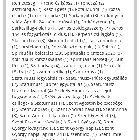
Remeteség (1)
,
rend és káosz (1)
,
reneszánsz
asztrológia (2)
,
Rész-Egész (1)
,
Rota Mundi, (1)
,
rózsa-
csodák (1)
,
rózsacsodák (1)
,
Sárkányölő (3)
,
Sárkányölő
vitéz, Április 24. népszokások (1)
,
Sárkányrend (3)
,
Sarkcsillag-Polaris (1)
,
Sarlós Boldogasszony (7)
,
saros
154-es fogyatkozási ciklus, (1)
,
Serpens csillagkép (1)
,
Skorpió hava (3)
,
Skorpió Telihold (1)
,
só szimbóluma
(1)
,
sorsfeladat (1)
,
Sorsválasztó napok , (1)
,
Spica (1)
,
Spirituális bölcselet (23)
,
Spirituális elemzés 2020 (8)
,
spirituális korszakváltás (1)
,
spirituális Nőiség (2)
,
Sub
Rosa (1)
,
Szabadság (4)
,
szabadság népe (1)
,
Szakrális
földrajz (1)
,
számmisztika (1)
,
Szaturnusz (1)
,
Szaturnusz jegyváltás (1)
,
Szaturnusz- Plútó együttállás
(2)
,
Szaturnusz-Jupiter együttállás (3)
,
Szaturnusz-
Uránusz kvadrát (4)
,
Székely Himnusz és a Tejút
hagyomány (1)
,
Székelyek csillaga (1)
,
Székelyek
csillaga- a Szaturnusz (1)
,
Szent Ágoston bölcsessége
(1)
,
Szent András (3)
,
Szent András hava (1)
,
Szent Anna
(3)
,
Szent Anna réti kápolna (1)
,
Szent Erzsébet (3)
,
Szent Erzsébet rózsája (1)
,
Szent György (3)
,
Szent
György lovagrend (3)
,
Szent György nap (2)
,
Szent
György napja -április 24 (1)
,
szent idő, (1)
,
Szent Imre