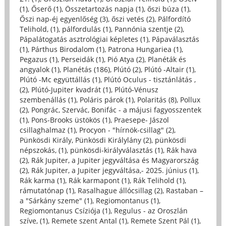
(1)
,
Őserő (1)
,
Összetartozás napja (1)
,
őszi búza (1)
,
Őszi nap-éj egyenlőség (3)
,
őszi vetés (2)
,
Pálfordító
Telihold, (1)
,
pálfordulás (1)
,
Pannónia szentje (2)
,
Pápalátogatás asztrológiai képletes (1)
,
Pápaválasztás
(1)
,
Párthus Birodalom (1)
,
Patrona Hungariea (1)
,
Pegazus (1)
,
Perseidák (1)
,
Pió Atya (2)
,
Planéták és
angyalok (1)
,
Planétás (186)
,
Plútó (2)
,
Plútó -Altair (1)
,
Plútó -Mc együttállás (1)
,
Plútó Oculus - tisztánlátás ,
(2)
,
Plútó-Jupiter kvadrát (1)
,
Plútó-Vénusz
szembenállás (1)
,
Poláris párok (1)
,
Polaritás (8)
,
Pollux
(2)
,
Pongrác, Szervác, Bonifác - a májusi fagyosszentek
(1)
,
Pons-Brooks üstökös (1)
,
Praesepe- Jászol
csillaghalmaz (1)
,
Procyon - "hírnök-csillag" (2)
,
Pünkösdi Király, Pünkösdi Királylány (2)
,
pünkösdi
népszokás, (1)
,
pünkösdi-királyválasztás (1)
,
Rák hava
(2)
,
Rák Jupiter, a Jupiter jegyváltása és Magyarország
(2)
,
Rák Jupiter, a Jupiter jegyváltása,- 2025. június (1)
,
Rák karma (1)
,
Rák karmapont (1)
,
Rák Telihold (1)
,
rámutatónap (1)
,
Rasalhague állócsillag (2)
,
Rastaban –
a "Sárkány szeme" (1)
,
Regiomontanus (1)
,
Regiomontanus Csíziója (1)
,
Regulus - az Oroszlán
szíve, (1)
,
Remete szent Antal (1)
,
Remete Szent Pál (1)
,