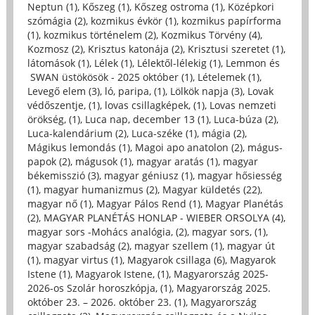
Neptun (1)
,
Kőszeg (1)
,
Kőszeg ostroma (1)
,
Középkori
szómágia (2)
,
kozmikus évkör (1)
,
kozmikus papírforma
(1)
,
kozmikus történelem (2)
,
Kozmikus Törvény (4)
,
Kozmosz (2)
,
Krisztus katonája (2)
,
Krisztusi szeretet (1)
,
látomások (1)
,
Lélek (1)
,
Lélektől-lélekig (1)
,
Lemmon és
SWAN üstökösök - 2025 október (1)
,
Lételemek (1)
,
Levegő elem (3)
,
ló, paripa, (1)
,
Lölkök napja (3)
,
Lovak
védőszentje, (1)
,
lovas csillagképek, (1)
,
Lovas nemzeti
örökség, (1)
,
Luca nap, december 13 (1)
,
Luca-búza (2)
,
Luca-kalendárium (2)
,
Luca-széke (1)
,
mágia (2)
,
Mágikus lemondás (1)
,
Magoi apo anatolon (2)
,
mágus-
papok (2)
,
mágusok (1)
,
magyar aratás (1)
,
magyar
békemisszió (3)
,
magyar géniusz (1)
,
magyar hősiesség
(1)
,
magyar humanizmus (2)
,
Magyar küldetés (22)
,
magyar nő (1)
,
Magyar Pálos Rend (1)
,
Magyar Planétás
(2)
,
MAGYAR PLANÉTÁS HONLAP - WIEBER ORSOLYA (4)
,
magyar sors -Mohács analógia, (2)
,
magyar sors, (1)
,
magyar szabadság (2)
,
magyar szellem (1)
,
magyar út
(1)
,
magyar virtus (1)
,
Magyarok csillaga (6)
,
Magyarok
Istene (1)
,
Magyarok Istene, (1)
,
Magyarország 2025-
2026-os Szolár horoszkópja, (1)
,
Magyarország 2025.
október 23. – 2026. október 23. (1)
,
Magyarország