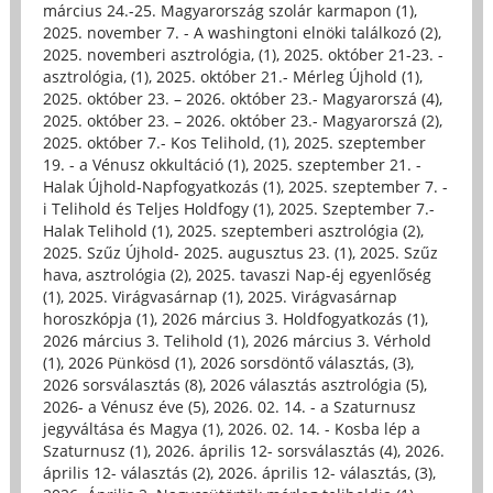
március 24.-25. Magyarország szolár karmapon (1)
,
2025. november 7. - A washingtoni elnöki találkozó (2)
,
2025. novemberi asztrológia, (1)
,
2025. október 21-23. -
asztrológia, (1)
,
2025. október 21.- Mérleg Újhold (1)
,
2025. október 23. – 2026. október 23.- Magyarorszá (4)
,
2025. október 23. – 2026. október 23.- Magyarorszá (2)
,
2025. október 7.- Kos Telihold, (1)
,
2025. szeptember
19. - a Vénusz okkultáció (1)
,
2025. szeptember 21. -
Halak Újhold-Napfogyatkozás (1)
,
2025. szeptember 7. -
i Telihold és Teljes Holdfogy (1)
,
2025. Szeptember 7.-
Halak Telihold (1)
,
2025. szeptemberi asztrológia (2)
,
2025. Szűz Újhold- 2025. augusztus 23. (1)
,
2025. Szűz
hava, asztrológia (2)
,
2025. tavaszi Nap-éj egyenlőség
(1)
,
2025. Virágvasárnap (1)
,
2025. Virágvasárnap
horoszkópja (1)
,
2026 március 3. Holdfogyatkozás (1)
,
2026 március 3. Telihold (1)
,
2026 március 3. Vérhold
(1)
,
2026 Pünkösd (1)
,
2026 sorsdöntő választás, (3)
,
2026 sorsválasztás (8)
,
2026 választás asztrológia (5)
,
2026- a Vénusz éve (5)
,
2026. 02. 14. - a Szaturnusz
jegyváltása és Magya (1)
,
2026. 02. 14. - Kosba lép a
Szaturnusz (1)
,
2026. április 12- sorsválasztás (4)
,
2026.
április 12- választás (2)
,
2026. április 12- választás, (3)
,