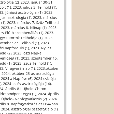
trológia (2)
,
2023. január 30-31.
olt (1)
,
2023. július 3. Telihold (1)
,
3. Júniusi asztrológia, (1)
,
2023.
jusi asztrológia (1)
,
2023. március
 (1)
,
2023. március 7. Szűz Telihold
,
2023. március 8. Nőnap (1)
,
2023.
rs-Plútó szembenállás (1)
,
2023.
gycsütörtök Teliholdja (1)
,
2023.
vember 27. Telihold (1)
,
2023.
ári napforduló (1)
,
2023. Nyilas
hold (2)
,
2023. őszi Nap-éj
yenlőség (1)
,
2023. szeptember 15.
hold (1)
,
2023. Szűz Telihold (1)
,
23. Virágvasárnap (1)
,
2023.október
- 2024. október 23-as asztrológiai
,
2024 a Nap éve (6)
,
2024 csíziója
)
,
2024-es év asztrológiája (14)
,
24. április 8-i Újhold-Chiron-
ldcsomópont együ (1)
,
2024. április
i, Újhold- Napfogyatkozás (2)
,
2024.
rilis 8. napfogyatkozás az USA-ban
,
2024. asztrológiai összefoglaló (1)
,