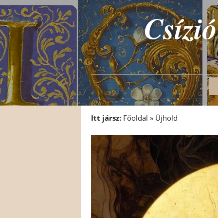
Csízió
Itt jársz:
Főoldal
»
Újhold