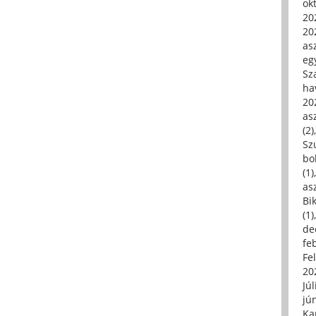
ok
20
20
asz
eg
Sz
ha
20
asz
(2)
Sz
bo
(1)
asz
Bi
(1)
de
fe
Fe
20
Júl
jú
Ka