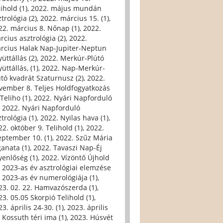
ihold (1)
,
2022. május mundán
trológia (2)
,
2022. március 15. (1)
,
22. március 8. Nőnap (1)
,
2022.
rcius asztrológia (2)
,
2022.
rcius Halak Nap-Jupiter-Neptun
üttállás (2)
,
2022. Merkúr-Plútó
üttállás, (1)
,
2022. Nap-Merkúr-
útó kvadrát Szaturnusz (2)
,
2022.
vember 8. Teljes Holdfogyatkozás
Teliho (1)
,
2022. Nyári Napforduló
,
2022. Nyári Napforduló
trológia (1)
,
2022. Nyilas hava (1)
,
22. október 9. Telihold (1)
,
2022.
eptember 10. (1)
,
2022. Szűz Mária
ganata (1)
,
2022. Tavaszi Nap-Éj
yenlőség (1)
,
2022. Vízöntő Újhold
,
2023-as év asztrológiai elemzése
,
2023-as év numerológiája (1)
,
23. 02. 22. Hamvazószerda (1)
,
23. 05.05 Skorpió Telihold (1)
,
3. április 24-30. (1)
,
2023. április
, Kossuth téri ima (1)
,
2023. Húsvét