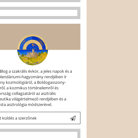
 Blog a szakrális évkör, a jeles napok és a
kalendáriumi-hagyomány rendjében ír
ény kozmológiáról, a Boldogasszony-
ről, a kozmikus történelemről és
szág csillagzatáról az asztrális
utika világértelmező rendjében és a
ista asztrológia módszerével.
 küldés a szerzőnek