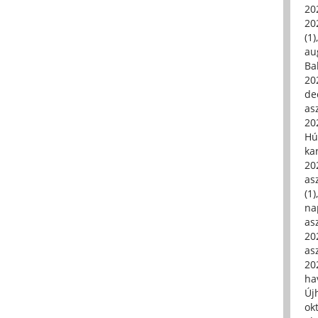
20
20
(1)
au
Ba
20
de
asz
20
Hú
ka
20
asz
(1)
na
asz
20
asz
20
hav
Új
ok