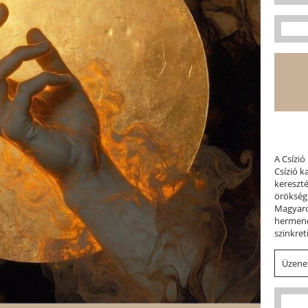
A Csízió
Csízió 
kereszt
örökség
Magyaror
hermene
szinkret
Üzenet