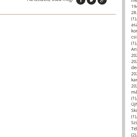
me
19
28
(1)
asz
kor
csi
(1)
An
202
20
de
202
ka
20
má
(1)
Új
Sk
(1)
Sz
Té
(2)