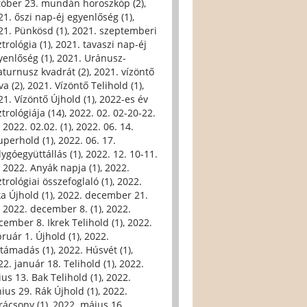
tóber 23. mundán horoszkóp (2)
,
21. őszi nap-éj egyenlőség (1)
,
21. Pünkösd (1)
,
2021. szeptemberi
trológia (1)
,
2021. tavaszi nap-éj
yenlőség (1)
,
2021. Uránusz-
aturnusz kvadrát (2)
,
2021. vízöntő
va (2)
,
2021. Vízöntő Telihold (1)
,
21. Vízöntő Újhold (1)
,
2022-es év
trológiája (14)
,
2022. 02. 02-20-22.
,
2022. 02.02. (1)
,
2022. 06. 14.
uperhold (1)
,
2022. 06. 17.
lygóegyüttállás (1)
,
2022. 12. 10-11.
,
2022. Anyák napja (1)
,
2022.
trológiai összefoglaló (1)
,
2022.
ka Újhold (1)
,
2022. december 21.
,
2022. december 8. (1)
,
2022.
cember 8. Ikrek Telihold (1)
,
2022.
bruár 1. Újhold (1)
,
2022.
ltámadás (1)
,
2022. Húsvét (1)
,
22. január 18. Telihold (1)
,
2022.
ius 13. Bak Telihold (1)
,
2022.
nius 29. Rák Újhold (1)
,
2022.
rácsony (1)
,
2022. május 16.