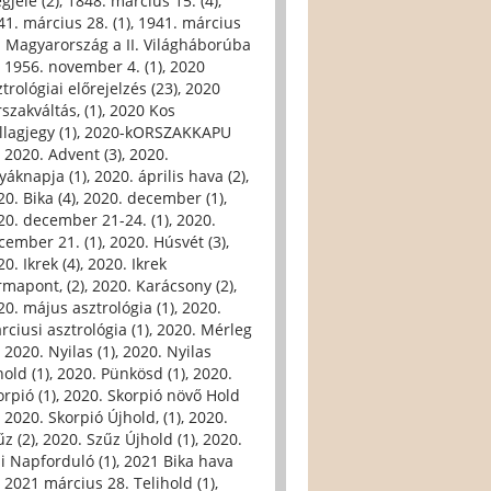
gjele (2)
,
1848. március 15. (4)
,
41. március 28. (1)
,
1941. március
. Magyarország a II. Világháborúba
,
1956. november 4. (1)
,
2020
trológiai előrejelzés (23)
,
2020
szakváltás, (1)
,
2020 Kos
llagjegy (1)
,
2020-kORSZAKKAPU
,
2020. Advent (3)
,
2020.
yáknapja (1)
,
2020. április hava (2)
,
0. Bika (4)
,
2020. december (1)
,
20. december 21-24. (1)
,
2020.
cember 21. (1)
,
2020. Húsvét (3)
,
0. Ikrek (4)
,
2020. Ikrek
rmapont, (2)
,
2020. Karácsony (2)
,
20. május asztrológia (1)
,
2020.
rciusi asztrológia (1)
,
2020. Mérleg
,
2020. Nyilas (1)
,
2020. Nyilas
hold (1)
,
2020. Pünkösd (1)
,
2020.
orpió (1)
,
2020. Skorpió növő Hold
,
2020. Skorpió Újhold, (1)
,
2020.
űz (2)
,
2020. Szűz Újhold (1)
,
2020.
li Napforduló (1)
,
2021 Bika hava
,
2021 március 28. Telihold (1)
,