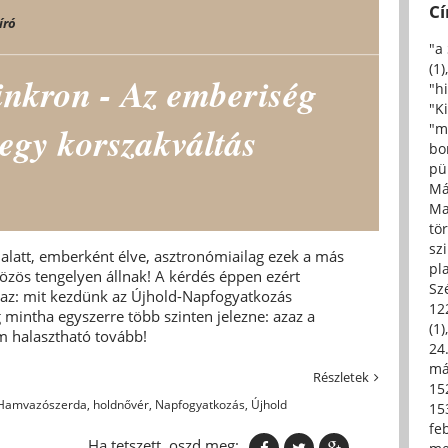
C
író
"a
(1)
inkron - Az emberiség
"h
"Ki
 egy korszakváltás
"m
bo
pü
Má
Ma
tö
sz
 alatt, emberként élve, asztronómiailag ezek a más
pl
zös tengelyen állnak! A kérdés éppen ezért
Sz
naz: mit kezdünk az Újhold-Napfogyatkozás
12
g mintha egyszerre több szinten jelezne: azaz a
(1)
 halasztható tovább!
24.
má
Részletek
15
Hamvazószerda
,
holdnővér
,
Napfogyatkozás
,
Újhold
15
fe
Ha tetszett, oszd meg: