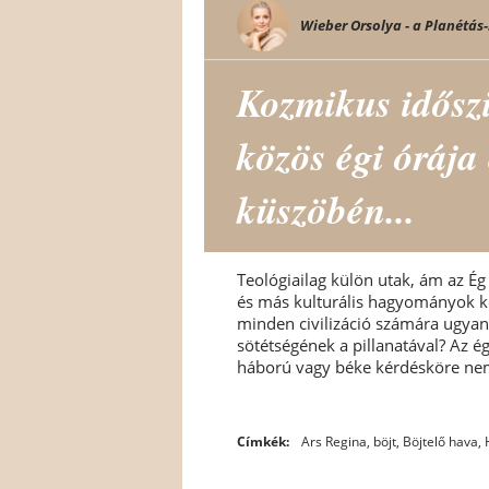
Wieber Orsolya - a Planétás-
Kozmikus idősz
közös égi órája
küszöbén...
Teológiailag külön utak, ám az Ég
és más kulturális hagyományok kö
minden civilizáció számára ugya
sötétségének a pillanatával? Az é
háború vagy béke kérdésköre nem
Címkék:
Ars Regina
,
böjt
,
Böjtelő hava
,