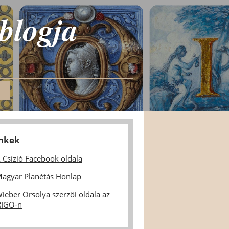
 blogja
inkek
 Csízió Facebook oldala
agyar Planétás Honlap
ieber Orsolya szerzői oldala az
IGO-n