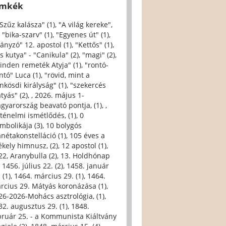
ímkék
 Szűz kalásza" (1)
,
"A világ kereke",
,
"bika-szarv" (1)
,
"Egyenes út" (1)
,
iányzó" 12. apostol (1)
,
"Kettős" (1)
,
s kutya" - "Canikula" (2)
,
"magi" (2)
,
inden remeték Atyja" (1)
,
"rontó-
ntó" Luca (1)
,
"rövid, mint a
nkösdi királyság" (1)
,
"szekercés
tyás" (2)
,
, 2026. május 1-
gyarország beavató pontja, (1)
,
,
rténelmi ismétlődés, (1)
,
0
imbolikája (3)
,
10 bolygós
anétakonstelláció (1)
,
105 éves a
ékely himnusz, (2)
,
12 apostol (1)
,
22, Aranybulla (2)
,
13. Holdhónap
,
1456. július 22. (2)
,
1458. január
 (1)
,
1464. március 29. (1)
,
1464.
rcius 29. Mátyás koronázása (1)
,
26-2026-Mohács asztrológia, (1)
,
32. augusztus 29. (1)
,
1848.
bruár 25. - a Kommunista Kiáltvány