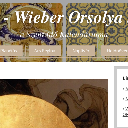
 - Wieber Orsolya
a Szent Idő Kalendáriuma
Planétás
Ars Regina
Napfívér
Holdnővér
L
A
M
W
OR