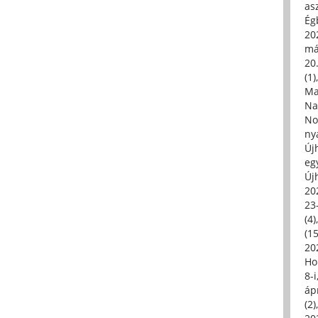
asz
Égb
202
má
20.
(1)
Ma
Na
No
ny
Új
eg
Új
20
23
(4)
(15
20
Ho
8-
áp
(2)