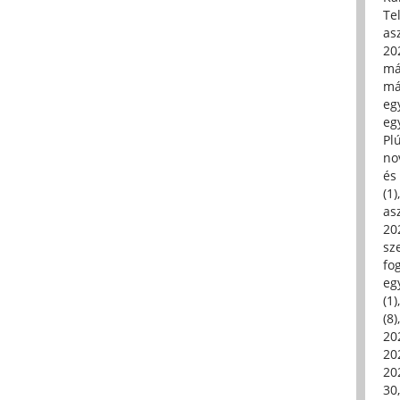
Tel
asz
20
má
má
egy
egy
Pl
no
és 
(1)
asz
20
sz
fo
eg
(1)
(8)
20
20
202
30