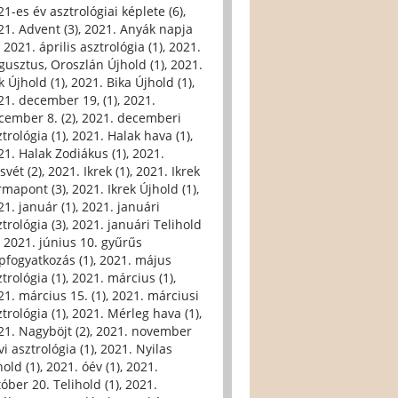
21-es év asztrológiai képlete (6)
,
21. Advent (3)
,
2021. Anyák napja
,
2021. április asztrológia (1)
,
2021.
gusztus, Oroszlán Újhold (1)
,
2021.
k Újhold (1)
,
2021. Bika Újhold (1)
,
21. december 19, (1)
,
2021.
cember 8. (2)
,
2021. decemberi
trológia (1)
,
2021. Halak hava (1)
,
21. Halak Zodiákus (1)
,
2021.
svét (2)
,
2021. Ikrek (1)
,
2021. Ikrek
rmapont (3)
,
2021. Ikrek Újhold (1)
,
21. január (1)
,
2021. januári
trológia (3)
,
2021. januári Telihold
,
2021. június 10. gyűrűs
pfogyatkozás (1)
,
2021. május
trológia (1)
,
2021. március (1)
,
21. március 15. (1)
,
2021. márciusi
trológia (1)
,
2021. Mérleg hava (1)
,
21. Nagyböjt (2)
,
2021. november
i asztrológia (1)
,
2021. Nyilas
hold (1)
,
2021. óév (1)
,
2021.
tóber 20. Telihold (1)
,
2021.