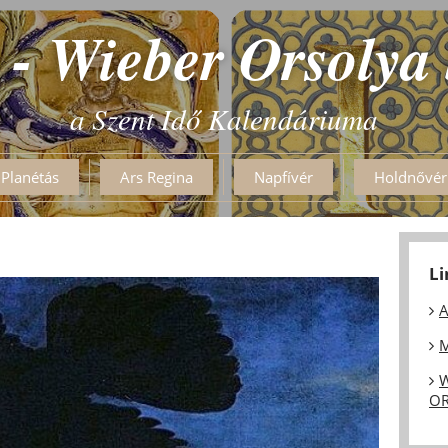
 - Wieber Orsolya
a Szent Idő Kalendáriuma
Planétás
Ars Regina
Napfívér
Holdnővér
L
A
M
W
OR