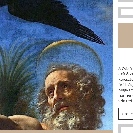
A Csízió
Csízió 
kereszt
örökség
Magyaror
hermene
szinkret
Üzenet