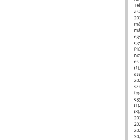
Tel
asz
20
má
má
egy
egy
Pl
no
és 
(1)
asz
20
sz
fo
eg
(1)
(8)
20
20
202
30