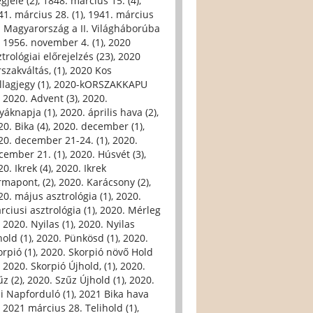
gjele (2)
,
1848. március 15. (4)
,
41. március 28. (1)
,
1941. március
. Magyarország a II. Világháborúba
,
1956. november 4. (1)
,
2020
trológiai előrejelzés (23)
,
2020
szakváltás, (1)
,
2020 Kos
llagjegy (1)
,
2020-kORSZAKKAPU
,
2020. Advent (3)
,
2020.
yáknapja (1)
,
2020. április hava (2)
,
0. Bika (4)
,
2020. december (1)
,
20. december 21-24. (1)
,
2020.
cember 21. (1)
,
2020. Húsvét (3)
,
0. Ikrek (4)
,
2020. Ikrek
rmapont, (2)
,
2020. Karácsony (2)
,
20. május asztrológia (1)
,
2020.
rciusi asztrológia (1)
,
2020. Mérleg
,
2020. Nyilas (1)
,
2020. Nyilas
hold (1)
,
2020. Pünkösd (1)
,
2020.
orpió (1)
,
2020. Skorpió növő Hold
,
2020. Skorpió Újhold, (1)
,
2020.
űz (2)
,
2020. Szűz Újhold (1)
,
2020.
li Napforduló (1)
,
2021 Bika hava
,
2021 március 28. Telihold (1)
,