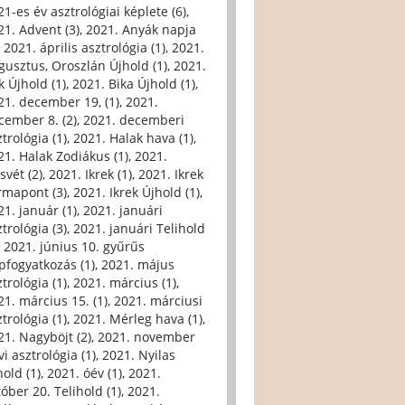
21-es év asztrológiai képlete (6)
,
21. Advent (3)
,
2021. Anyák napja
,
2021. április asztrológia (1)
,
2021.
gusztus, Oroszlán Újhold (1)
,
2021.
k Újhold (1)
,
2021. Bika Újhold (1)
,
21. december 19, (1)
,
2021.
cember 8. (2)
,
2021. decemberi
trológia (1)
,
2021. Halak hava (1)
,
21. Halak Zodiákus (1)
,
2021.
svét (2)
,
2021. Ikrek (1)
,
2021. Ikrek
rmapont (3)
,
2021. Ikrek Újhold (1)
,
21. január (1)
,
2021. januári
trológia (3)
,
2021. januári Telihold
,
2021. június 10. gyűrűs
pfogyatkozás (1)
,
2021. május
trológia (1)
,
2021. március (1)
,
21. március 15. (1)
,
2021. márciusi
trológia (1)
,
2021. Mérleg hava (1)
,
21. Nagyböjt (2)
,
2021. november
i asztrológia (1)
,
2021. Nyilas
hold (1)
,
2021. óév (1)
,
2021.
tóber 20. Telihold (1)
,
2021.