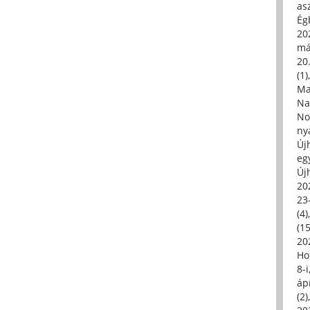
asz
Égb
202
má
20.
(1)
Ma
Na
No
ny
Új
eg
Új
20
23
(4)
(15
20
Ho
8-
áp
(2)