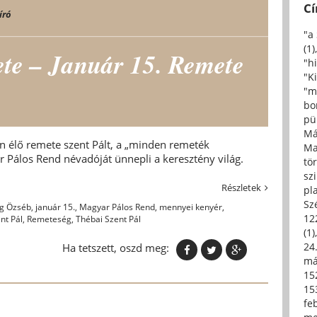
C
író
"a
(1)
ete – Január 15. Remete
"h
"Ki
"m
bo
pü
Má
n élő remete szent Pált, a „minden remeték
Ma
r Pálos Rend névadóját ünnepli a keresztény világ.
tö
sz
Részletek
pl
Sz
g Özséb
,
január 15.
,
Magyar Pálos Rend
,
mennyei kenyér
,
12
nt Pál
,
Remeteség
,
Thébai Szent Pál
(1)
24.
Ha tetszett, oszd meg:
má
15
15
fe