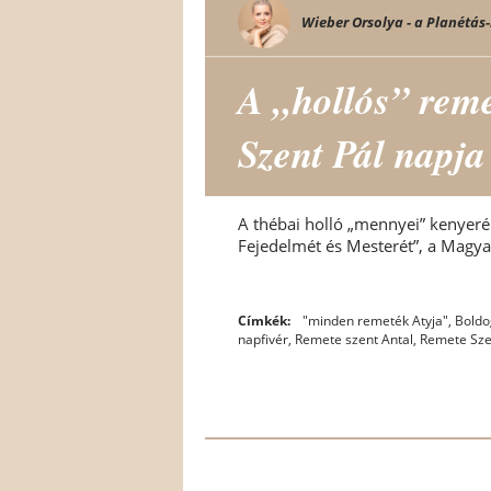
Wieber Orsolya - a Planétás-
A „hollós” rem
Szent Pál napja
A thébai holló „mennyei” kenyeré
Fejedelmét és Mesterét”, a Magya
Címkék:
"minden remeték Atyja"
,
Boldo
napfivér
,
Remete szent Antal
,
Remete Sze