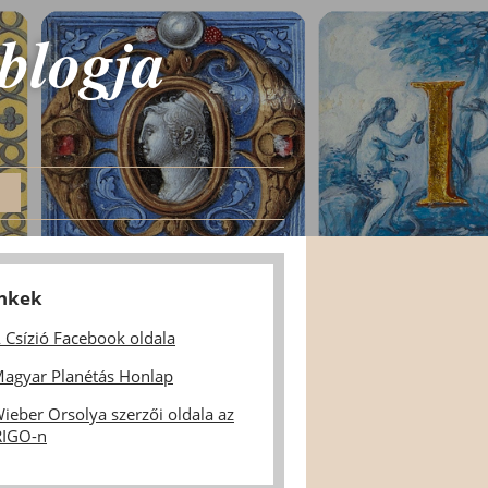
 blogja
inkek
 Csízió Facebook oldala
agyar Planétás Honlap
ieber Orsolya szerzői oldala az
IGO-n