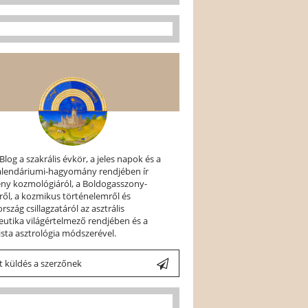
 Blog a szakrális évkör, a jeles napok és a
kalendáriumi-hagyomány rendjében ír
ény kozmológiáról, a Boldogasszony-
ről, a kozmikus történelemről és
szág csillagzatáról az asztrális
utika világértelmező rendjében és a
ista asztrológia módszerével.
 küldés a szerzőnek