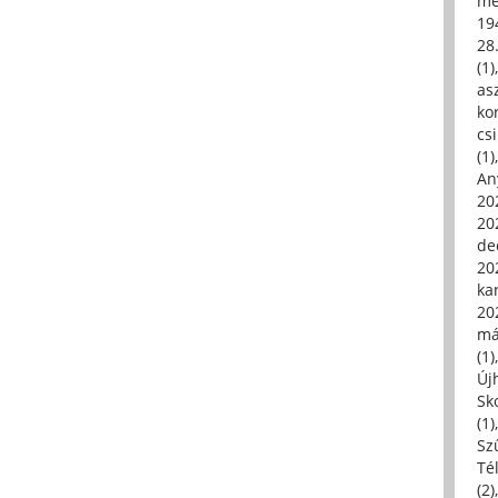
me
19
28
(1)
asz
kor
csi
(1)
An
202
20
de
202
ka
20
má
(1)
Új
Sk
(1)
Sz
Té
(2)