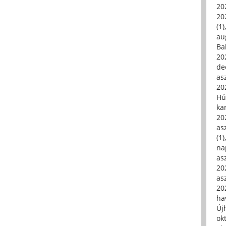
20
20
(1)
au
Ba
20
de
asz
20
Hú
ka
20
asz
(1)
na
asz
20
asz
20
hav
Új
ok