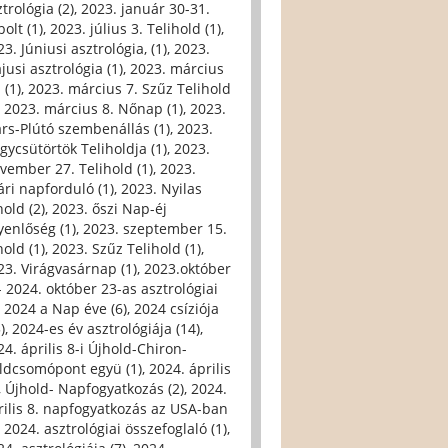
trológia (2)
,
2023. január 30-31.
olt (1)
,
2023. július 3. Telihold (1)
,
3. Júniusi asztrológia, (1)
,
2023.
jusi asztrológia (1)
,
2023. március
 (1)
,
2023. március 7. Szűz Telihold
,
2023. március 8. Nőnap (1)
,
2023.
rs-Plútó szembenállás (1)
,
2023.
gycsütörtök Teliholdja (1)
,
2023.
vember 27. Telihold (1)
,
2023.
ári napforduló (1)
,
2023. Nyilas
hold (2)
,
2023. őszi Nap-éj
yenlőség (1)
,
2023. szeptember 15.
hold (1)
,
2023. Szűz Telihold (1)
,
23. Virágvasárnap (1)
,
2023.október
- 2024. október 23-as asztrológiai
,
2024 a Nap éve (6)
,
2024 csíziója
)
,
2024-es év asztrológiája (14)
,
24. április 8-i Újhold-Chiron-
ldcsomópont együ (1)
,
2024. április
i, Újhold- Napfogyatkozás (2)
,
2024.
rilis 8. napfogyatkozás az USA-ban
,
2024. asztrológiai összefoglaló (1)
,