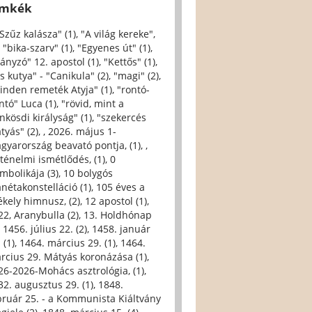
ímkék
 Szűz kalásza" (1)
,
"A világ kereke",
,
"bika-szarv" (1)
,
"Egyenes út" (1)
,
iányzó" 12. apostol (1)
,
"Kettős" (1)
,
s kutya" - "Canikula" (2)
,
"magi" (2)
,
inden remeték Atyja" (1)
,
"rontó-
ntó" Luca (1)
,
"rövid, mint a
nkösdi királyság" (1)
,
"szekercés
tyás" (2)
,
, 2026. május 1-
gyarország beavató pontja, (1)
,
,
rténelmi ismétlődés, (1)
,
0
imbolikája (3)
,
10 bolygós
anétakonstelláció (1)
,
105 éves a
ékely himnusz, (2)
,
12 apostol (1)
,
22, Aranybulla (2)
,
13. Holdhónap
,
1456. július 22. (2)
,
1458. január
 (1)
,
1464. március 29. (1)
,
1464.
rcius 29. Mátyás koronázása (1)
,
26-2026-Mohács asztrológia, (1)
,
32. augusztus 29. (1)
,
1848.
bruár 25. - a Kommunista Kiáltvány