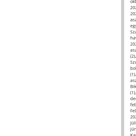
ok
20
20
asz
eg
Sz
ha
20
asz
(2)
Sz
bo
(1)
asz
Bi
(1)
de
fe
Fe
20
Júl
jú
Ka