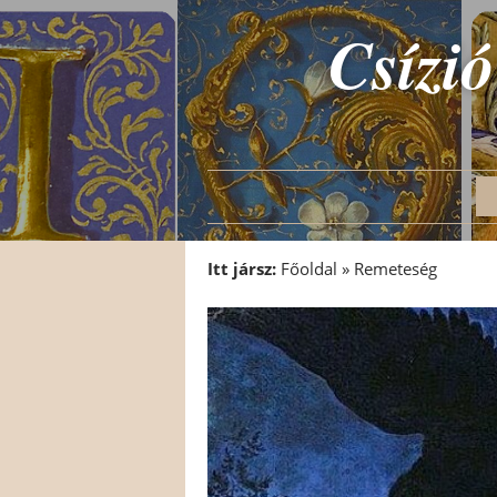
Csízió
Itt jársz:
Főoldal
»
Remeteség