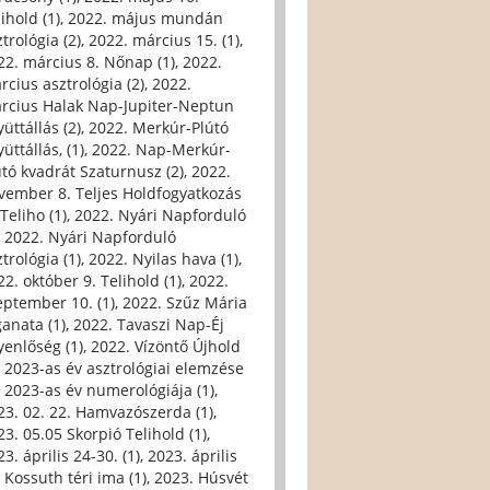
ihold (1)
,
2022. május mundán
trológia (2)
,
2022. március 15. (1)
,
22. március 8. Nőnap (1)
,
2022.
rcius asztrológia (2)
,
2022.
rcius Halak Nap-Jupiter-Neptun
üttállás (2)
,
2022. Merkúr-Plútó
üttállás, (1)
,
2022. Nap-Merkúr-
útó kvadrát Szaturnusz (2)
,
2022.
vember 8. Teljes Holdfogyatkozás
Teliho (1)
,
2022. Nyári Napforduló
,
2022. Nyári Napforduló
trológia (1)
,
2022. Nyilas hava (1)
,
22. október 9. Telihold (1)
,
2022.
eptember 10. (1)
,
2022. Szűz Mária
ganata (1)
,
2022. Tavaszi Nap-Éj
yenlőség (1)
,
2022. Vízöntő Újhold
,
2023-as év asztrológiai elemzése
,
2023-as év numerológiája (1)
,
23. 02. 22. Hamvazószerda (1)
,
23. 05.05 Skorpió Telihold (1)
,
3. április 24-30. (1)
,
2023. április
, Kossuth téri ima (1)
,
2023. Húsvét