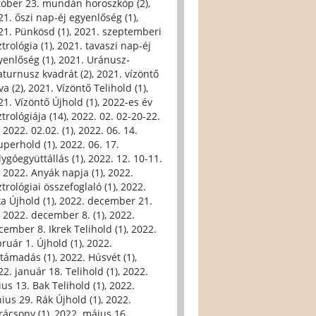
tóber 23. mundán horoszkóp (2)
,
21. őszi nap-éj egyenlőség (1)
,
21. Pünkösd (1)
,
2021. szeptemberi
trológia (1)
,
2021. tavaszi nap-éj
yenlőség (1)
,
2021. Uránusz-
aturnusz kvadrát (2)
,
2021. vízöntő
va (2)
,
2021. Vízöntő Telihold (1)
,
21. Vízöntő Újhold (1)
,
2022-es év
trológiája (14)
,
2022. 02. 02-20-22.
,
2022. 02.02. (1)
,
2022. 06. 14.
uperhold (1)
,
2022. 06. 17.
lygóegyüttállás (1)
,
2022. 12. 10-11.
,
2022. Anyák napja (1)
,
2022.
trológiai összefoglaló (1)
,
2022.
ka Újhold (1)
,
2022. december 21.
,
2022. december 8. (1)
,
2022.
cember 8. Ikrek Telihold (1)
,
2022.
bruár 1. Újhold (1)
,
2022.
ltámadás (1)
,
2022. Húsvét (1)
,
22. január 18. Telihold (1)
,
2022.
ius 13. Bak Telihold (1)
,
2022.
nius 29. Rák Újhold (1)
,
2022.
rácsony (1)
,
2022. május 16.