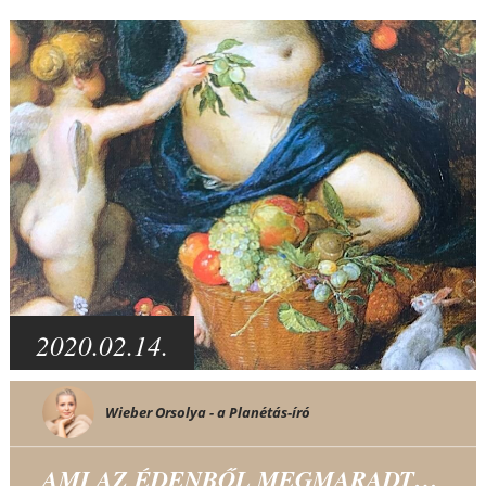
2020.02.14.
Wieber Orsolya - a Planétás-író
AMI AZ ÉDENBŐL MEGMARADT…