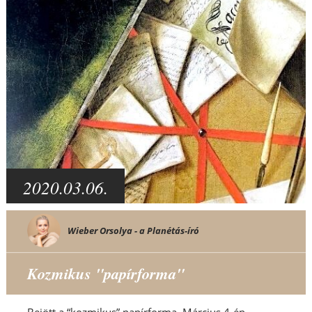
2020.03.06.
Wieber Orsolya - a Planétás-író
Kozmikus "papírforma"