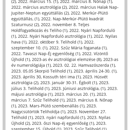
(2)
,
2022. március 15. (1)
,
2022. március 8. Nőnap (1)
,
2022. március asztrológia (2)
,
2022. március Halak Nap-
Jupiter-Neptun együttállás (2)
,
2022. Merkúr-Plútó
együttállás, (1)
,
2022. Nap-Merkúr-Plútó kvadrát
Szaturnusz (2)
,
2022. november 8. Teljes
Holdfogyatkozás és Teliho (1)
,
2022. Nyári Napforduló
(1)
,
2022. Nyári Napforduló asztrológia (1)
,
2022. Nyilas
hava (1)
,
2022. október 9. Telihold (1)
,
2022.
szeptember 10. (1)
,
2022. Szűz Mária foganata (1)
,
2022. Tavaszi Nap-Éj egyenlőség (1)
,
2022. Vízöntő
Újhold (1)
,
2023-as év asztrológiai elemzése (8)
,
2023-as
év numerológiája (1)
,
2023. 02. 22. Hamvazószerda (1)
,
2023. 05.05 Skorpió Telihold (1)
,
2023. április 24-30. (1)
,
2023. április 30, Kossuth téri ima (1)
,
2023. Húsvét
asztrológia (2)
,
2023. január 30-31. Égbolt (1)
,
2023.
július 3. Telihold (1)
,
2023. Júniusi asztrológia, (1)
,
2023.
májusi asztrológia (1)
,
2023. március 20. (1)
,
2023.
március 7. Szűz Telihold (1)
,
2023. március 8. Nőnap
(1)
,
2023. Mars-Plútó szembenállás (1)
,
2023.
Nagycsütörtök Teliholdja (1)
,
2023. November 27.
Telihold (1)
,
2023. nyári napforduló (1)
,
2023. Nyilas
Újhold (2)
,
2023. őszi Nap-éj egyenlőség (1)
,
2023.
szeptember 15. Újhold (1)
,
2023. Szűz Telihold (1)
,