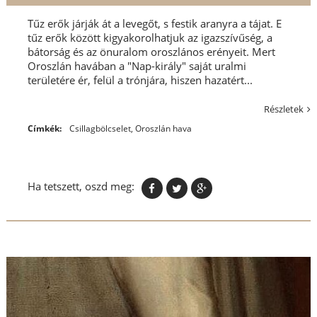
Tűz erők járják át a levegőt, s festik aranyra a tájat. E
tűz erők között kigyakorolhatjuk az igazszívűség, a
bátorság és az önuralom oroszlános erényeit. Mert
Oroszlán havában a "Nap-király" saját uralmi
területére ér, felül a trónjára, hiszen hazatért...
Részletek
Címkék:
Csillagbölcselet
,
Oroszlán hava
Ha tetszett, oszd meg: