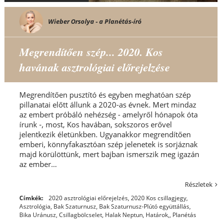
Wieber Orsolya - a Planétás-író
Megrendítően szép... 2020. Kos
havának asztrológiai előrejelzése
Megrendítően pusztító és egyben meghatóan szép
pillanatai előtt állunk a 2020-as évnek. Mert mindaz
az embert próbáló nehézség - amelyről hónapok óta
írunk -, most, Kos havában, sokszoros erővel
jelentkezik életünkben. Ugyanakkor megrendítően
emberi, könnyfakasztóan szép jelenetek is sorjáznak
majd körülöttünk, mert bajban ismerszik meg igazán
az ember…
Részletek
Címkék:
2020 asztrológiai előrejelzés
,
2020 Kos csillagjegy
,
Asztrológia
,
Bak Szaturnusz
,
Bak Szaturnusz-Plútó együttállás
,
Bika Uránusz
,
Csillagbölcselet
,
Halak Neptun
,
Határok,
,
Planétás