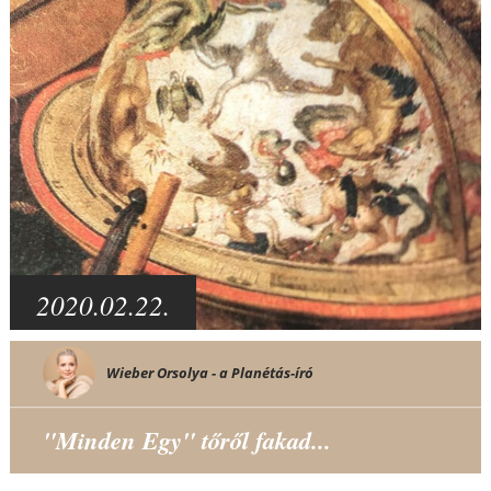
2020.02.22.
Wieber Orsolya - a Planétás-író
"Minden Egy" tőről fakad...