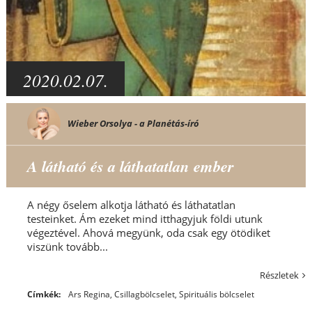
2020.02.07.
Wieber Orsolya - a Planétás-író
A látható és a láthatatlan ember
A négy őselem alkotja látható és láthatatlan
testeinket. Ám ezeket mind itthagyjuk földi utunk
végeztével. Ahová megyünk, oda csak egy ötödiket
viszünk tovább...
Részletek
Címkék:
Ars Regina
,
Csillagbölcselet
,
Spirituális bölcselet