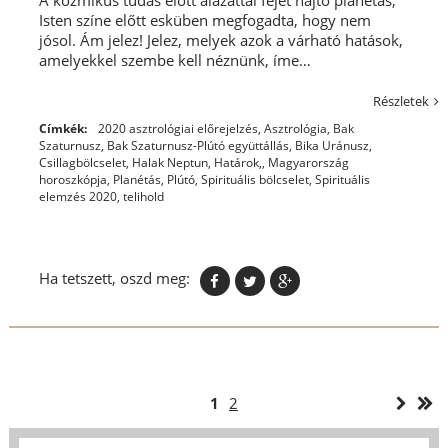
A kozmikus tudás előtt alázattal fejet hajtó planétás,
Isten színe előtt esküben megfogadta, hogy nem
jósol. Ám jelez! Jelez, melyek azok a várható hatások,
amelyekkel szembe kell néznünk, íme…
Részletek
Címkék:
2020 asztrológiai előrejelzés
,
Asztrológia
,
Bak
Szaturnusz
,
Bak Szaturnusz-Plútó együttállás
,
Bika Uránusz
,
Csillagbölcselet
,
Halak Neptun
,
Határok,
,
Magyarország
horoszkópja
,
Planétás
,
Plútó
,
Spirituális bölcselet
,
Spirituális
elemzés 2020
,
telihold
Ha tetszett, oszd meg:
1
2