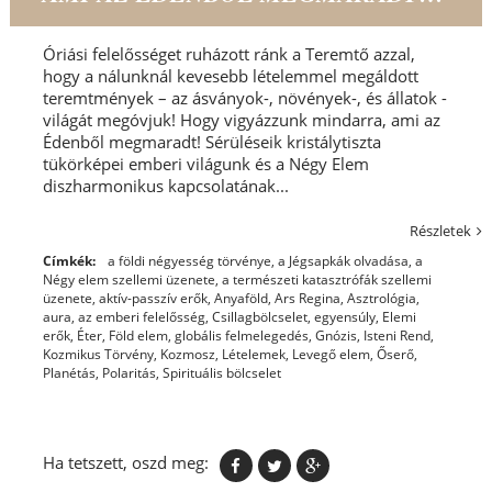
Óriási felelősséget ruházott ránk a Teremtő azzal,
hogy a nálunknál kevesebb lételemmel megáldott
teremtmények – az ásványok-, növények-, és állatok -
világát megóvjuk! Hogy vigyázzunk mindarra, ami az
Édenből megmaradt! Sérüléseik kristálytiszta
tükörképei emberi világunk és a Négy Elem
diszharmonikus kapcsolatának...
Részletek
Címkék:
a földi négyesség törvénye
,
a Jégsapkák olvadása
,
a
Négy elem szellemi üzenete
,
a természeti katasztrófák szellemi
üzenete
,
aktív-passzív erők
,
Anyaföld
,
Ars Regina
,
Asztrológia
,
aura
,
az emberi felelősség
,
Csillagbölcselet
,
egyensúly
,
Elemi
erők
,
Éter
,
Föld elem
,
globális felmelegedés
,
Gnózis
,
Isteni Rend
,
Kozmikus Törvény
,
Kozmosz
,
Lételemek
,
Levegő elem
,
Őserő
,
Planétás
,
Polaritás
,
Spirituális bölcselet
Ha tetszett, oszd meg: