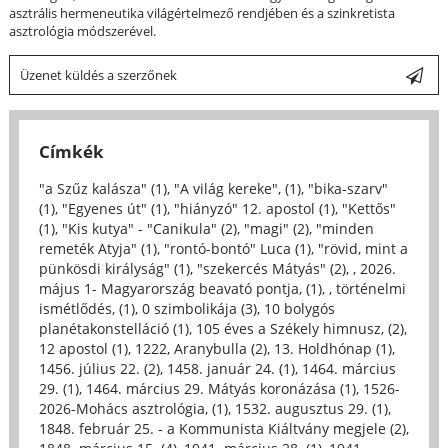
asztrális hermeneutika világértelmező rendjében és a szinkretista
asztrológia módszerével.
Üzenet küldés a szerzőnek
Címkék
"a Szűz kalásza" (1)
,
"A világ kereke", (1)
,
"bika-szarv"
(1)
,
"Egyenes út" (1)
,
"hiányzó" 12. apostol (1)
,
"Kettős"
(1)
,
"Kis kutya" - "Canikula" (2)
,
"magi" (2)
,
"minden
remeték Atyja" (1)
,
"rontó-bontó" Luca (1)
,
"rövid, mint a
pünkösdi királyság" (1)
,
"szekercés Mátyás" (2)
,
, 2026.
május 1- Magyarország beavató pontja, (1)
,
, történelmi
ismétlődés, (1)
,
0 szimbolikája (3)
,
10 bolygós
planétakonstelláció (1)
,
105 éves a Székely himnusz, (2)
,
12 apostol (1)
,
1222, Aranybulla (2)
,
13. Holdhónap (1)
,
1456. július 22. (2)
,
1458. január 24. (1)
,
1464. március
29. (1)
,
1464. március 29. Mátyás koronázása (1)
,
1526-
2026-Mohács asztrológia, (1)
,
1532. augusztus 29. (1)
,
1848. február 25. - a Kommunista Kiáltvány megjele (2)
,