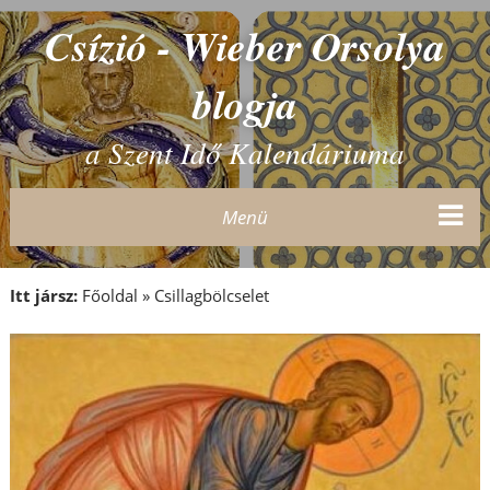
Csízió - Wieber Orsolya
blogja
a Szent Idő Kalendáriuma
Menü
Itt jársz:
Főoldal
»
Csillagbölcselet