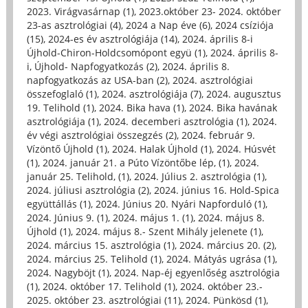
2023. Virágvasárnap (1)
,
2023.október 23- 2024. október
23-as asztrológiai (4)
,
2024 a Nap éve (6)
,
2024 csíziója
(15)
,
2024-es év asztrológiája (14)
,
2024. április 8-i
Újhold-Chiron-Holdcsomópont együ (1)
,
2024. április 8-
i, Újhold- Napfogyatkozás (2)
,
2024. április 8.
napfogyatkozás az USA-ban (2)
,
2024. asztrológiai
összefoglaló (1)
,
2024. asztrológiája (7)
,
2024. augusztus
19. Telihold (1)
,
2024. Bika hava (1)
,
2024. Bika havának
asztrológiája (1)
,
2024. decemberi asztrológia (1)
,
2024.
év végi asztrológiai összegzés (2)
,
2024. február 9.
Vízöntő Újhold (1)
,
2024. Halak Újhold (1)
,
2024. Húsvét
(1)
,
2024. január 21. a Púto Vízöntőbe lép, (1)
,
2024.
január 25. Telihold, (1)
,
2024. Július 2. asztrológia (1)
,
2024. júliusi asztrológia (2)
,
2024. június 16. Hold-Spica
együttállás (1)
,
2024. Június 20. Nyári Napforduló (1)
,
2024. Június 9. (1)
,
2024. május 1. (1)
,
2024. május 8.
Újhold (1)
,
2024. május 8.- Szent Mihály jelenete (1)
,
2024. március 15. asztrológia (1)
,
2024. március 20. (2)
,
2024. március 25. Telihold (1)
,
2024. Mátyás ugrása (1)
,
2024. Nagyböjt (1)
,
2024. Nap-éj egyenlőség asztrológia
(1)
,
2024. október 17. Telihold (1)
,
2024. október 23.-
2025. október 23. asztrológiai (11)
,
2024. Pünkösd (1)
,