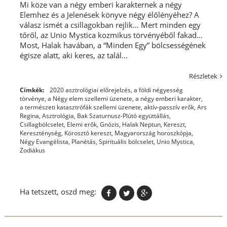
Mi köze van a négy emberi karakternek a négy
Elemhez és a Jelenések könyve négy élőlényéhez? A
válasz ismét a csillagokban rejlik… Mert minden egy
tőről, az Unio Mystica kozmikus törvényéből fakad…
Most, Halak havában, a “Minden Egy” bölcsességének
égisze alatt, aki keres, az talál…
Részletek
Címkék:
2020 asztrológiai előrejelzés
,
a földi négyesség
törvénye
,
a Négy elem szellemi üzenete
,
a négy emberi karakter
,
a természeti katasztrófák szellemi üzenete
,
aktív-passzív erők
,
Ars
Regina
,
Asztrológia
,
Bak Szaturnusz-Plútó együttállás
,
Csillagbölcselet
,
Elemi erők
,
Gnózis
,
Halak Neptun
,
Kereszt
,
Kereszténység
,
Körosztó kereszt
,
Magyarország horoszkópja
,
Négy Evangélista
,
Planétás
,
Spirituális bölcselet
,
Unio Mystica
,
Zodiákus
Ha tetszett, oszd meg: