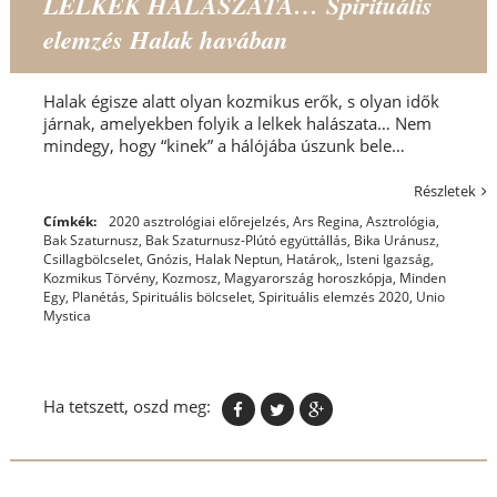
LELKEK HALÁSZATA… Spirituális
elemzés Halak havában
Halak égisze alatt olyan kozmikus erők, s olyan idők
járnak, amelyekben folyik a lelkek halászata… Nem
mindegy, hogy “kinek” a hálójába úszunk bele…
Részletek
Címkék:
2020 asztrológiai előrejelzés
,
Ars Regina
,
Asztrológia
,
Bak Szaturnusz
,
Bak Szaturnusz-Plútó együttállás
,
Bika Uránusz
,
Csillagbölcselet
,
Gnózis
,
Halak Neptun
,
Határok,
,
Isteni Igazság
,
Kozmikus Törvény
,
Kozmosz
,
Magyarország horoszkópja
,
Minden
Egy
,
Planétás
,
Spirituális bölcselet
,
Spirituális elemzés 2020
,
Unio
Mystica
Ha tetszett, oszd meg: