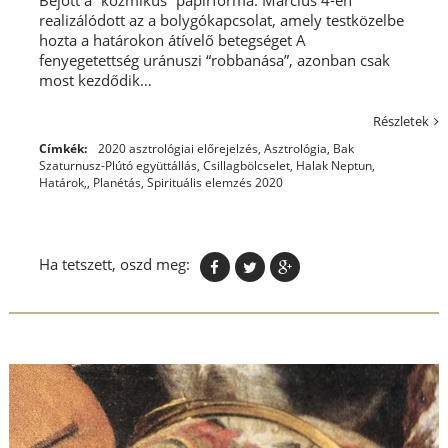
Bejött a “kozmikus” papírforma. Március 4-én
realizálódott az a bolygókapcsolat, amely testközelbe
hozta a határokon átívelő betegséget A
fenyegetettség uránuszi “robbanása”, azonban csak
most kezdődik…
Részletek
Címkék:
2020 asztrológiai előrejelzés
,
Asztrológia
,
Bak
Szaturnusz-Plútó együttállás
,
Csillagbölcselet
,
Halak Neptun
,
Határok,
,
Planétás
,
Spirituális elemzés 2020
Ha tetszett, oszd meg: