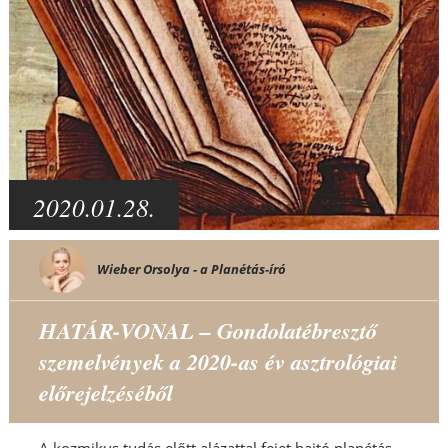
2020.01.28.
Wieber Orsolya - a Planétás-író
HATÁR-VONAL – Gondolatébresztő
szemelvények a 2020-as év asztrológiai
előrejelzéséből