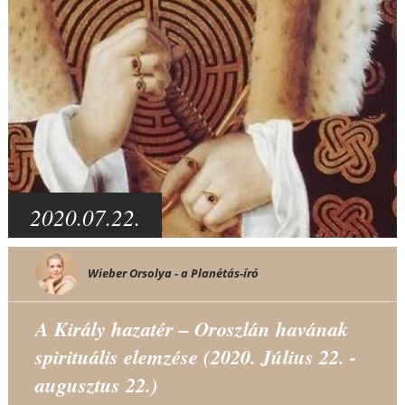
2020.07.22.
Wieber Orsolya - a Planétás-író
A Király hazatér – Oroszlán havának
spirituális elemzése (2020. Július 22. -
augusztus 22.)