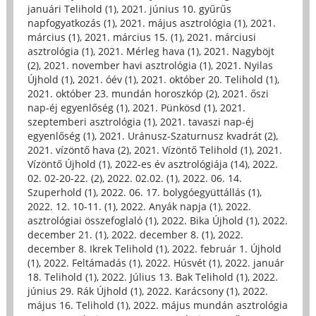
januári Telihold (1)
,
2021. június 10. gyűrűs
napfogyatkozás (1)
,
2021. május asztrológia (1)
,
2021.
március (1)
,
2021. március 15. (1)
,
2021. márciusi
asztrológia (1)
,
2021. Mérleg hava (1)
,
2021. Nagyböjt
(2)
,
2021. november havi asztrológia (1)
,
2021. Nyilas
Újhold (1)
,
2021. óév (1)
,
2021. október 20. Telihold (1)
,
2021. október 23. mundán horoszkóp (2)
,
2021. őszi
nap-éj egyenlőség (1)
,
2021. Pünkösd (1)
,
2021.
szeptemberi asztrológia (1)
,
2021. tavaszi nap-éj
egyenlőség (1)
,
2021. Uránusz-Szaturnusz kvadrát (2)
,
2021. vízöntő hava (2)
,
2021. Vízöntő Telihold (1)
,
2021.
Vízöntő Újhold (1)
,
2022-es év asztrológiája (14)
,
2022.
02. 02-20-22. (2)
,
2022. 02.02. (1)
,
2022. 06. 14.
Szuperhold (1)
,
2022. 06. 17. bolygóegyüttállás (1)
,
2022. 12. 10-11. (1)
,
2022. Anyák napja (1)
,
2022.
asztrológiai összefoglaló (1)
,
2022. Bika Újhold (1)
,
2022.
december 21. (1)
,
2022. december 8. (1)
,
2022.
december 8. Ikrek Telihold (1)
,
2022. február 1. Újhold
(1)
,
2022. Feltámadás (1)
,
2022. Húsvét (1)
,
2022. január
18. Telihold (1)
,
2022. Július 13. Bak Telihold (1)
,
2022.
június 29. Rák Újhold (1)
,
2022. Karácsony (1)
,
2022.
május 16. Telihold (1)
,
2022. május mundán asztrológia