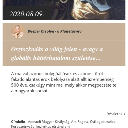
2020.08.09.
Wieber Orsolya - a Planétás-író
Osztozkodás a világ felett - avagy a
globális háttérhatalom születése...
A maival azonos bolygóállások és azonos tőről
fakadó alantas erők befolyása alatt állt az emberiség
500 éve, csakúgy mint ma, mely akkor megpecsételte
a magyarok sorsát....
Részletek
Címkék:
Apostoli Magyar Királyság
,
Ars Regina
,
Csillagbölcselet
,
Kereszténység
,
kozmikus történelem