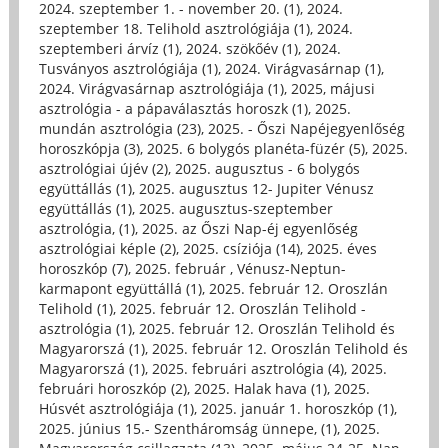
2024. szeptember 1. - november 20. (1)
,
2024.
szeptember 18. Telihold asztrológiája (1)
,
2024.
szeptemberi árvíz (1)
,
2024. szökőév (1)
,
2024.
Tusványos asztrológiája (1)
,
2024. Virágvasárnap (1)
,
2024. Virágvasárnap asztrológiája (1)
,
2025, májusi
asztrológia - a pápaválasztás horoszk (1)
,
2025.
mundán asztrológia (23)
,
2025. - Őszi Napéjegyenlőség
horoszkópja (3)
,
2025. 6 bolygós planéta-füzér (5)
,
2025.
asztrológiai újév (2)
,
2025. augusztus - 6 bolygós
együttállás (1)
,
2025. augusztus 12- Jupiter Vénusz
együttállás (1)
,
2025. augusztus-szeptember
asztrológia, (1)
,
2025. az Őszi Nap-éj egyenlőség
asztrológiai képle (2)
,
2025. csíziója (14)
,
2025. éves
horoszkóp (7)
,
2025. február , Vénusz-Neptun-
karmapont együttállá (1)
,
2025. február 12. Oroszlán
Telihold (1)
,
2025. február 12. Oroszlán Telihold -
asztrológia (1)
,
2025. február 12. Oroszlán Telihold és
Magyarorszá (1)
,
2025. február 12. Oroszlán Telihold és
Magyarorszá (1)
,
2025. februári asztrológia (4)
,
2025.
februári horoszkóp (2)
,
2025. Halak hava (1)
,
2025.
Húsvét asztrológiája (1)
,
2025. január 1. horoszkóp (1)
,
2025. június 15.- Szentháromság ünnepe, (1)
,
2025.