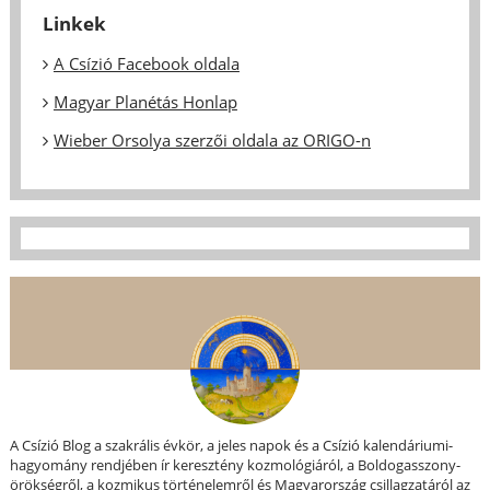
Linkek
A Csízió Facebook oldala
Magyar Planétás Honlap
Wieber Orsolya szerzői oldala az ORIGO-n
A Csízió Blog a szakrális évkör, a jeles napok és a Csízió kalendáriumi-
hagyomány rendjében ír keresztény kozmológiáról, a Boldogasszony-
örökségről, a kozmikus történelemről és Magyarország csillagzatáról az