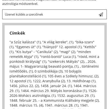
asztrológia módszerével.
Üzenet küldés a szerzőnek
Címkék
"a Szűz kalásza" (1)
,
"A világ kereke", (1)
,
"bika-szarv"
(1)
,
"Egyenes út" (1)
,
"hiányzó" 12. apostol (1)
,
"Kettős"
(1)
,
"Kis kutya" - "Canikula" (2)
,
"magi" (2)
,
"minden
remeték Atyja" (1)
,
"rontó-bontó" Luca (1)
,
"rövid, mint a
pünkösdi királyság" (1)
,
"szekercés Mátyás" (2)
,
, 2026.
május 1- Magyarország beavató pontja, (1)
,
, történelmi
ismétlődés, (1)
,
0 szimbolikája (3)
,
10 bolygós
planétakonstelláció (1)
,
105 éves a Székely himnusz, (2)
,
12 apostol (1)
,
1222, Aranybulla (2)
,
13. Holdhónap (1)
,
1456. július 22. (2)
,
1458. január 24. (1)
,
1464. március
29. (1)
,
1464. március 29. Mátyás koronázása (1)
,
1526-
2026-Mohács asztrológia, (1)
,
1532. augusztus 29. (1)
,
1848. február 25. - a Kommunista Kiáltvány megjele (2)
,
1848. március 15. (4)
,
1941. március 28. (1)
,
1941.