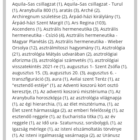
Aquila–Sas csillagzat (1)
,
Aquila–Sas csillagzat - Turul
(1)
,
Aranybulla 800 (1)
,
aratás (3)
,
Arché (2)
,
Archiregnum születése (2)
,
Árpád-házi királylány (1)
,
Árpád-házi Szent Margit (1)
,
Ars Regina (103)
,
Ascendens (1)
,
Asztrális hermeneutika (3)
,
Asztrális
hermeneutika - Csízió (4)
,
Asztrális hermeneutika -
Magyar Planétás (2)
,
Asztrális hermeneutika - Wieber
Orsolya (12)
,
asztrálmítoszi hagyomány (1)
,
Asztrológia
(21)
,
asztrológia Mátyás udvarában (2)
,
asztrológiai
aforizma (3)
,
asztrológiai számvetés (1)
,
asztrológiai
visszatekintés 2021-re (1)
,
augusztus 1- Szent Zsófia (1)
,
augusztus 15. (3)
,
augusztus 20. (3)
,
augusztus 6. -
transzfiguráció (3)
,
aura (1)
,
Avilai szent Teréz (1)
,
az
"esztendő estéje" (1)
,
az Adventi koszorú kört osztó
keresztje, (1)
,
Az adventi koszorú misztériuma (1)
,
Az
Aranybulla horoszkópja (1)
,
az asztrológia világnapja
(1)
,
az égi hierarchia, (1)
,
az élet misztériuma, (1)
,
az
Élet szent hármassága (2)
,
az emberi felelősség (1)
,
az
esztendő reggele (1)
,
az Eucharistia titka (1)
,
az év
reggele (1)
,
az Idő ura- Szaturnusz, sorsbolygó, (1)
,
az
Igazság mérlege (1)
,
az isteni elszámoltatás törvénye
(1)
,
Az isteni irgalmasság vasárnapja (2)
,
az Uránusz