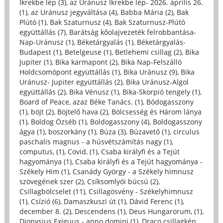
Ikrekbe lép (3)
,
az Uránusz Ikrekbe lép- 2026. április 26.
(1)
,
az Uránusz jegyváltása (4)
,
Babba Mária (2)
,
Bak
Plútó (1)
,
Bak Szaturnusz (4)
,
Bak Szaturnusz-Plútó
együttállás (7)
,
Barátság kőolajvezeték felrobbantása-
Nap-Uránusz (1)
,
Béketárgyalás (1)
,
Béketárgyalás-
Budapest (1)
,
Betelgeuse (1)
,
Betlehemi csillag (2)
,
Bika
Jupiter (1)
,
Bika karmapont (2)
,
Bika Nap-Felszálló
Holdcsomópont együttállás (1)
,
Bika Uránusz (9)
,
Bika
Uránusz- Jupiter együttállás (2)
,
Bika Uránusz-Algol
együttállás (2)
,
Bika Vénusz (1)
,
Bika-Skorpió tengely (1)
,
Board of Peace, azaz Béke Tanács. (1)
,
Bódogasszony
(1)
,
böjt (2)
,
Böjtelő hava (2)
,
Bölcsesség és Három lánya
(1)
,
Boldog Özséb (1)
,
Boldogasszony (4)
,
Boldogasszony
ágya (1)
,
boszorkány (1)
,
Búza (3)
,
Búzavető (1)
,
circulus
paschalis magnus - a húsvétszámítás nagy (1)
,
computus, (1)
,
Covid, (1)
,
Csaba királyfi és a Tejút
hagyománya (1)
,
Csaba királyfi és a Tejút hagyománya -
Székely Him (1)
,
Csanády György - a Székely himnusz
szövegének szer (2)
,
Csíksomlyói búcsú (2)
,
Csillagbölcselet (11)
,
Csillagösvény - Székelyhimnusz
(1)
,
Csízió (6)
,
Damaszkuszi út (1)
,
Dávid Ferenc (1)
,
december 8. (2)
,
Descendens (1)
,
Deus Hungarorum, (1)
,
Dionysius Exiguus - anno domini (1)
,
Draco csillagkép,