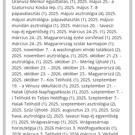
Uránusz-Merkúr együttállás, (1)
,
2025. május 25.- a
Szaturnusz Kosba lép, (1)
,
2025. május 7.-8
pápaválasztás (1)
,
2025. májusi asztrológia (4)
,
2025.
májusi asztrológia- pápaválasztás (1)
,
2025. májusi
mundán asztrológia (1)
,
2025. március 20. - tavaszi
nap-éj egyenlőség (1)
,
2025. március 24-25. (1)
,
2025.
március 24.-25. Magyarország ézévi sorsfelad (1)
,
2025.
március 24.-25. Magyarország szolár karmapon (1)
,
2025. november 7. - A washingtoni elnöki találkozó (2)
,
2025. novemberi asztrológia, (1)
,
2025. október 21-23. -
asztrológia, (1)
,
2025. október 21.- Mérleg Újhold (1)
,
2025. október 23. – 2026. október 23.- Magyarorszá (4)
,
2025. október 23. – 2026. október 23.- Magyarorszá (2)
,
2025. október 7.- Kos Telihold, (1)
,
2025. szeptember
19. - a Vénusz okkultáció (1)
,
2025. szeptember 21. -
Halak Újhold-Napfogyatkozás (1)
,
2025. szeptember 7. -
i Telihold és Teljes Holdfogy (1)
,
2025. Szeptember 7.-
Halak Telihold (1)
,
2025. szeptemberi asztrológia (2)
,
2025. Szűz Újhold- 2025. augusztus 23. (1)
,
2025. Szűz
hava, asztrológia (2)
,
2025. tavaszi Nap-éj egyenlőség
(1)
,
2025. Virágvasárnap (1)
,
2025. Virágvasárnap
horoszkópja (1)
,
2026 március 3. Holdfogyatkozás (1)
,
2026 március 3. Telihold (1)
,
2026 március 3. Vérhold