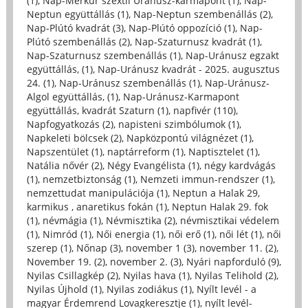
(1)
,
Nap-Merkúr szextil Uránusz-karmapont (1)
,
Nap-
Neptun együttállás (1)
,
Nap-Neptun szembenállás (2)
,
Nap-Plútó kvadrát (3)
,
Nap-Plútó oppozíció (1)
,
Nap-
Plútó szembenállás (2)
,
Nap-Szaturnusz kvadrát (1)
,
Nap-Szaturnusz szembenállás (1)
,
Nap-Uránusz egzakt
együttállás, (1)
,
Nap-Uránusz kvadrát - 2025. augusztus
24. (1)
,
Nap-Uránusz szembenállás (1)
,
Nap-Uránusz-
Algol együttállás, (1)
,
Nap-Uránusz-Karmapont
együttállás, kvadrát Szaturn (1)
,
napfivér (110)
,
Napfogyatkozás (2)
,
napisteni szimbólumok (1)
,
Napkeleti bölcsek (2)
,
Napközpontú világnézet (1)
,
Napszentület (1)
,
naptárreform (1)
,
Naptisztelet (1)
,
Natália nővér (2)
,
Négy Evangélista (1)
,
négy kardvágás
(1)
,
nemzetbiztonság (1)
,
Nemzeti immun-rendszer (1)
,
nemzettudat manipulációja (1)
,
Neptun a Halak 29,
karmikus , anaretikus fokán (1)
,
Neptun Halak 29. fok
(1)
,
névmágia (1)
,
Névmisztika (2)
,
névmisztikai védelem
(1)
,
Nimród (1)
,
Női energia (1)
,
női erő (1)
,
női lét (1)
,
női
szerep (1)
,
Nőnap (3)
,
november 1 (3)
,
november 11. (2)
,
November 19. (2)
,
november 2. (3)
,
Nyári napforduló (9)
,
Nyilas Csillagkép (2)
,
Nyilas hava (1)
,
Nyilas Telihold (2)
,
Nyilas Újhold (1)
,
Nyilas zodiákus (1)
,
Nyílt levél - a
magyar Érdemrend Lovagkeresztje (1)
,
nyílt levél-