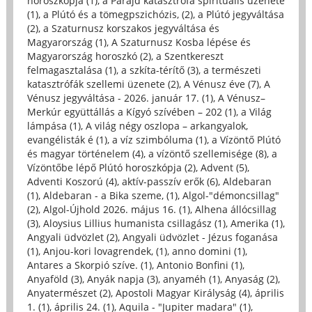
horoszkópja (1)
,
a Parajd katasztrófa spirituális üzenete
(1)
,
a Plútó és a tömegpszichózis, (2)
,
a Plútó jegyváltása
(2)
,
a Szaturnusz korszakos jegyváltása és
Magyarország (1)
,
A Szaturnusz Kosba lépése és
Magyarország horoszkó (2)
,
a Szentkereszt
felmagasztalása (1)
,
a szkíta-térítő (3)
,
a természeti
katasztrófák szellemi üzenete (2)
,
A Vénusz éve (7)
,
A
Vénusz jegyváltása - 2026. január 17. (1)
,
A Vénusz–
Merkúr együttállás a Kígyó szívében – 202 (1)
,
a Világ
lámpása (1)
,
A világ négy oszlopa – arkangyalok,
evangélisták é (1)
,
a víz szimbóluma (1)
,
a Vízöntő Plútó
és magyar történelem (4)
,
a vízöntő szellemisége (8)
,
a
Vízöntőbe lépő Plútó horoszkópja (2)
,
Advent (5)
,
Adventi Koszorú (4)
,
aktív-passzív erők (6)
,
Aldebaran
(1)
,
Aldebaran - a Bika szeme, (1)
,
Algol-"démoncsillag"
(2)
,
Algol-Újhold 2026. május 16. (1)
,
Alhena állócsillag
(3)
,
Aloysius Lillius humanista csillagász (1)
,
Amerika (1)
,
Angyali üdvözlet (2)
,
Angyali üdvözlet - Jézus foganása
(1)
,
Anjou-kori lovagrendek, (1)
,
anno domini (1)
,
Antares a Skorpió szíve. (1)
,
Antonio Bonfini (1)
,
Anyaföld (3)
,
Anyák napja (3)
,
anyaméh (1)
,
Anyaság (2)
,
Anyatermészet (2)
,
Apostoli Magyar Királyság (4)
,
április
1. (1)
,
április 24. (1)
,
Aquila - "Jupiter madara" (1)
,