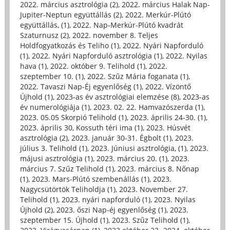
2022. március asztrológia (2)
,
2022. március Halak Nap-
Jupiter-Neptun együttállás (2)
,
2022. Merkúr-Plútó
együttállás, (1)
,
2022. Nap-Merkúr-Plútó kvadrát
Szaturnusz (2)
,
2022. november 8. Teljes
Holdfogyatkozás és Teliho (1)
,
2022. Nyári Napforduló
(1)
,
2022. Nyári Napforduló asztrológia (1)
,
2022. Nyilas
hava (1)
,
2022. október 9. Telihold (1)
,
2022.
szeptember 10. (1)
,
2022. Szűz Mária foganata (1)
,
2022. Tavaszi Nap-Éj egyenlőség (1)
,
2022. Vízöntő
Újhold (1)
,
2023-as év asztrológiai elemzése (8)
,
2023-as
év numerológiája (1)
,
2023. 02. 22. Hamvazószerda (1)
,
2023. 05.05 Skorpió Telihold (1)
,
2023. április 24-30. (1)
,
2023. április 30, Kossuth téri ima (1)
,
2023. Húsvét
asztrológia (2)
,
2023. január 30-31. Égbolt (1)
,
2023.
július 3. Telihold (1)
,
2023. Júniusi asztrológia, (1)
,
2023.
májusi asztrológia (1)
,
2023. március 20. (1)
,
2023.
március 7. Szűz Telihold (1)
,
2023. március 8. Nőnap
(1)
,
2023. Mars-Plútó szembenállás (1)
,
2023.
Nagycsütörtök Teliholdja (1)
,
2023. November 27.
Telihold (1)
,
2023. nyári napforduló (1)
,
2023. Nyilas
Újhold (2)
,
2023. őszi Nap-éj egyenlőség (1)
,
2023.
szeptember 15. Újhold (1)
,
2023. Szűz Telihold (1)
,