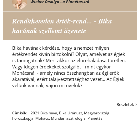
Wieber Orsolya - a Planétás-író
Rendíthetetlen érték-rend... - Bika
havának szellemi üzenete
Bika havának kérdése, hogy a nemzet milyen
értékrendet kíván birtokolni? Olyat, amelyet az égiek
is támogatnak? Mert akkor az előrehaladása töretlen.
Vagy idegen érdekeket szolgálót - mint egykor
Mohácsnál - amely nincs összhangban az égi erők
akaratával, ezért talajvesztettséghez vezet... Az Égiek
velünk vannak, vajon mi ővelük?
Részletek
Címkék:
2021 Bika hava
,
Bika Uránusz
,
Magyarország
horoszkópja
,
Mohács
,
Mundán asztrológia
,
Planétás