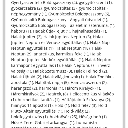
Gyertyaszentelő Boldogasszony (4)
,
gyógyító szent (1)
,
gyökércsakra (2)
,
gyümölcsoltás (3)
,
gyümölcsoltás -
néphagyomány (1)
,
Gyümölcsoltó Boldogasszony (6)
,
Gyümölcsoltó Boldogasszony - Angyali üdvözlet (1)
,
Gyümölcsoltó Boldogasszony - az élet misztériuma, (1)
,
háború (1)
,
Hadak útja-Tejút (1)
,
hajnalhasadás (1)
,
Halak Jupiter (2)
,
Halak Jupiter- Neptun (6)
,
Halak
Jupiter-Neptun és Vénusz együttállás (1)
,
Halak Nap-
Neptun együttállás (1)
,
Halak Neptun (18)
,
Halak
Neptun 29. anaretikus, karmikus foka (1)
,
Halak
Neptun-Jupiter-Merkúr együttállás (1)
,
Halak Neptun-
karmapont együttállás (1)
,
Halak Neptunusz - inverz
valóság (1)
,
Halak Szaturnusz (3)
,
Halak Telihold (2)
,
Halak Újhold (2)
,
Halak világkorszak (1)
,
Halak Zodiákus
apostola (1)
,
Halottak napja (5)
,
Hamvazószerda (2)
,
harangszó (2)
,
harmonia (1)
,
Három Királyok (1)
,
Háromkirályok (2)
,
Határok, (8)
,
Heliocentrikus világkép
(1)
,
hermetikus tanítás (1)
,
Hétfájdalmú Szűzanya (2)
,
hiányos 11 apostol (1)
,
Hold (1)
,
Hold-félév (3)
,
Hold-
Plútó- Altair együttállás, (1)
,
Hold-Világ (2)
,
holdfogyatkozás (1)
,
holdnővér (25)
,
Hőségriadó (1)
,
Hősök Tere- Gábriel arkangyal (1)
,
humanista