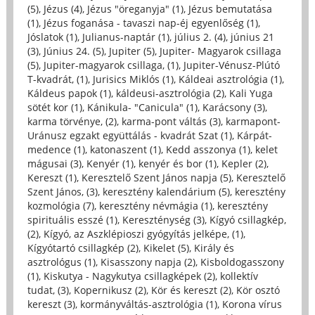
(5)
,
Jézus (4)
,
Jézus "öreganyja" (1)
,
Jézus bemutatása
(1)
,
Jézus foganása - tavaszi nap-éj egyenlőség (1)
,
Jóslatok (1)
,
Julianus-naptár (1)
,
július 2. (4)
,
június 21
(3)
,
Június 24. (5)
,
Jupiter (5)
,
Jupiter- Magyarok csillaga
(5)
,
Jupiter-magyarok csillaga, (1)
,
Jupiter-Vénusz-Plútó
T-kvadrát, (1)
,
Jurisics Miklós (1)
,
Káldeai asztrológia (1)
,
Káldeus papok (1)
,
káldeusi-asztrológia (2)
,
Kali Yuga
sötét kor (1)
,
Kánikula- "Canicula" (1)
,
Karácsony (3)
,
karma törvénye, (2)
,
karma-pont váltás (3)
,
karmapont-
Uránusz egzakt együttálás - kvadrát Szat (1)
,
Kárpát-
medence (1)
,
katonaszent (1)
,
Kedd asszonya (1)
,
kelet
mágusai (3)
,
Kenyér (1)
,
kenyér és bor (1)
,
Kepler (2)
,
Kereszt (1)
,
Keresztelő Szent János napja (5)
,
Keresztelő
Szent János, (3)
,
keresztény kalendárium (5)
,
keresztény
kozmológia (7)
,
keresztény névmágia (1)
,
keresztény
spirituális esszé (1)
,
Kereszténység (3)
,
Kígyó csillagkép,
(2)
,
Kígyó, az Aszklépioszi gyógyítás jelképe, (1)
,
Kígyótartó csillagkép (2)
,
Kikelet (5)
,
Király és
asztrológus (1)
,
Kisasszony napja (2)
,
Kisboldogasszony
(1)
,
Kiskutya - Nagykutya csillagképek (2)
,
kollektív
tudat, (3)
,
Kopernikusz (2)
,
Kör és kereszt (2)
,
Kör osztó
kereszt (3)
,
kormányváltás-asztrológia (1)
,
Korona vírus