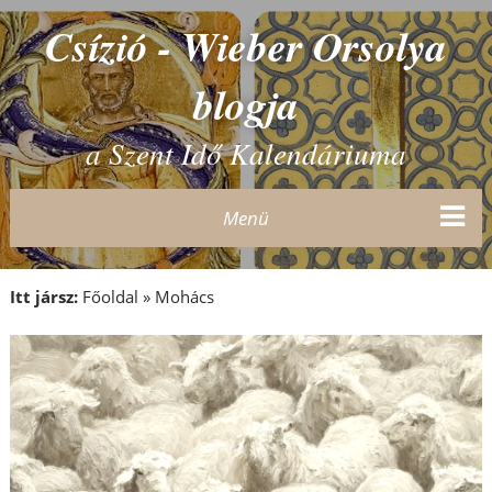
Csízió - Wieber Orsolya
blogja
a Szent Idő Kalendáriuma
Menü
Itt jársz:
Főoldal
»
Mohács