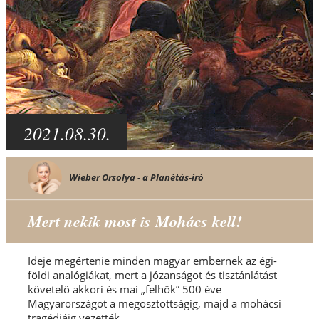
2021.08.30.
Wieber Orsolya - a Planétás-író
Mert nekik most is Mohács kell!
Ideje megértenie minden magyar embernek az égi-
földi analógiákat, mert a józanságot és tisztánlátást
követelő akkori és mai „felhők” 500 éve
Magyarországot a megosztottságig, majd a mohácsi
tragédiáig vezették...