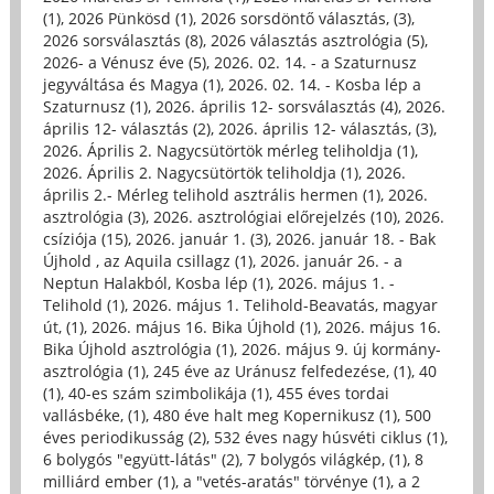
(1)
,
2026 Pünkösd (1)
,
2026 sorsdöntő választás, (3)
,
2026 sorsválasztás (8)
,
2026 választás asztrológia (5)
,
2026- a Vénusz éve (5)
,
2026. 02. 14. - a Szaturnusz
jegyváltása és Magya (1)
,
2026. 02. 14. - Kosba lép a
Szaturnusz (1)
,
2026. április 12- sorsválasztás (4)
,
2026.
április 12- választás (2)
,
2026. április 12- választás, (3)
,
2026. Április 2. Nagycsütörtök mérleg teliholdja (1)
,
2026. Április 2. Nagycsütörtök teliholdja (1)
,
2026.
április 2.- Mérleg telihold asztrális hermen (1)
,
2026.
asztrológia (3)
,
2026. asztrológiai előrejelzés (10)
,
2026.
csíziója (15)
,
2026. január 1. (3)
,
2026. január 18. - Bak
Újhold , az Aquila csillagz (1)
,
2026. január 26. - a
Neptun Halakból, Kosba lép (1)
,
2026. május 1. -
Telihold (1)
,
2026. május 1. Telihold-Beavatás, magyar
út, (1)
,
2026. május 16. Bika Újhold (1)
,
2026. május 16.
Bika Újhold asztrológia (1)
,
2026. május 9. új kormány-
asztrológia (1)
,
245 éve az Uránusz felfedezése, (1)
,
40
(1)
,
40-es szám szimbolikája (1)
,
455 éves tordai
vallásbéke, (1)
,
480 éve halt meg Kopernikusz (1)
,
500
éves periodikusság (2)
,
532 éves nagy húsvéti ciklus (1)
,
6 bolygós "együtt-látás" (2)
,
7 bolygós világkép, (1)
,
8
milliárd ember (1)
,
a "vetés-aratás" törvénye (1)
,
a 2