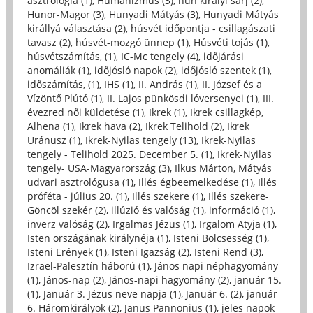
asztrológia (1)
,
Humanizmus (3)
,
hun királyi sarj (2)
,
Hunor-Magor (3)
,
Hunyadi Mátyás (3)
,
Hunyadi Mátyás
királlyá választása (2)
,
húsvét időpontja - csillagászati
tavasz (2)
,
húsvét-mozgó ünnep (1)
,
Húsvéti tojás (1)
,
húsvétszámítás, (1)
,
IC-Mc tengely (4)
,
időjárási
anomáliák (1)
,
időjósló napok (2)
,
időjósló szentek (1)
,
időszámítás, (1)
,
IHS (1)
,
II. András (1)
,
II. József és a
Vízöntő Plútó (1)
,
II. Lajos pünkösdi lóversenyei (1)
,
III.
évezred női küldetése (1)
,
Ikrek (1)
,
Ikrek csillagkép,
Alhena (1)
,
Ikrek hava (2)
,
Ikrek Telihold (2)
,
Ikrek
Uránusz (1)
,
Ikrek-Nyilas tengely (13)
,
Ikrek-Nyilas
tengely - Telihold 2025. December 5. (1)
,
Ikrek-Nyilas
tengely- USA-Magyarország (3)
,
Ilkus Márton, Mátyás
udvari asztrológusa (1)
,
Illés égbeemelkedése (1)
,
Illés
próféta - július 20. (1)
,
Illés szekere (1)
,
Illés szekere-
Göncöl szekér (2)
,
illúzió és valóság (1)
,
információ (1)
,
inverz valóság (2)
,
Irgalmas Jézus (1)
,
Irgalom Atyja (1)
,
Isten országának királynéja (1)
,
Isteni Bölcsesség (1)
,
Isteni Erények (1)
,
Isteni Igazság (2)
,
Isteni Rend (3)
,
Izrael-Palesztín háború (1)
,
János napi néphagyomány
(1)
,
János-nap (2)
,
János-napi hagyomány (2)
,
január 15.
(1)
,
Január 3. Jézus neve napja (1)
,
Január 6. (2)
,
január
6. Háromkirályok (2)
,
Janus Pannonius (1)
,
jeles napok