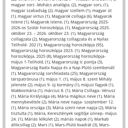
magyar sors -Mohács analógia, (2)
,
magyar sors, (1)
,
magyar szabadság (2)
,
magyar szellem (1)
,
magyar út
(1)
,
magyar virtus (1)
,
Magyarok csillaga (6)
,
Magyarok
Istene (1)
,
Magyarok Istene, (1)
,
Magyarország 2025-
2026-os Szolár horoszkópja, (1)
,
Magyarország 2025.
október 23. – 2026. október 23. (1)
,
Magyarország
csillagzata (2)
,
Magyarország csillagzata és a Nyilas
Telihold- 202 (1)
,
Magyarország horoszkópja (95)
,
Magyarország horoszkópja 2023. (1)
,
Magyarország
horoszkópja, 2025 (8)
,
Magyarország horoszkópja-
május 1-Telihold, (1)
,
Magyarország Ic pontja (3)
,
Magyarország Radix Napja és a Nap-Plútó szembenáll
(1)
,
Magyarország sorsfeladata (25)
,
Magyarország
társpatrónusa (1)
,
május 1. (1)
,
május 8. szent Mihály
jelenete (2)
,
május 9- új kormány (1)
,
májusi fagyok (1)
,
Makkosmária (1)
,
március 8. (1)
,
Mária Csillaga- Vénusz
(1)
,
Mária Királysága (4)
,
Mária mágikus neve (1)
,
Mária
mennybevétele (2)
,
Mária neve napja- szeptember 12.
(1)
,
Mária országa (3)
,
Mária szent neve napja (2)
,
Mária
tisztulta (1)
,
Mária, Keresztények segítője ünnep- május
24. (1)
,
Máriás lelkület (2)
,
máriás napok (1)
,
Markab
állócsillag (2)
,
Mars (1)
,
Mars-Plútó kvadrát (3)
,
Mars-