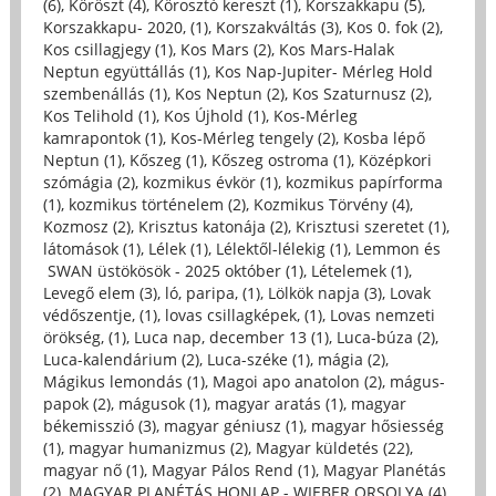
(6)
,
Köröszt (4)
,
Körosztó kereszt (1)
,
Korszakkapu (5)
,
Korszakkapu- 2020, (1)
,
Korszakváltás (3)
,
Kos 0. fok (2)
,
Kos csillagjegy (1)
,
Kos Mars (2)
,
Kos Mars-Halak
Neptun együttállás (1)
,
Kos Nap-Jupiter- Mérleg Hold
szembenállás (1)
,
Kos Neptun (2)
,
Kos Szaturnusz (2)
,
Kos Telihold (1)
,
Kos Újhold (1)
,
Kos-Mérleg
kamrapontok (1)
,
Kos-Mérleg tengely (2)
,
Kosba lépő
Neptun (1)
,
Kőszeg (1)
,
Kőszeg ostroma (1)
,
Középkori
szómágia (2)
,
kozmikus évkör (1)
,
kozmikus papírforma
(1)
,
kozmikus történelem (2)
,
Kozmikus Törvény (4)
,
Kozmosz (2)
,
Krisztus katonája (2)
,
Krisztusi szeretet (1)
,
látomások (1)
,
Lélek (1)
,
Lélektől-lélekig (1)
,
Lemmon és
SWAN üstökösök - 2025 október (1)
,
Lételemek (1)
,
Levegő elem (3)
,
ló, paripa, (1)
,
Lölkök napja (3)
,
Lovak
védőszentje, (1)
,
lovas csillagképek, (1)
,
Lovas nemzeti
örökség, (1)
,
Luca nap, december 13 (1)
,
Luca-búza (2)
,
Luca-kalendárium (2)
,
Luca-széke (1)
,
mágia (2)
,
Mágikus lemondás (1)
,
Magoi apo anatolon (2)
,
mágus-
papok (2)
,
mágusok (1)
,
magyar aratás (1)
,
magyar
békemisszió (3)
,
magyar géniusz (1)
,
magyar hősiesség
(1)
,
magyar humanizmus (2)
,
Magyar küldetés (22)
,
magyar nő (1)
,
Magyar Pálos Rend (1)
,
Magyar Planétás
(2)
,
MAGYAR PLANÉTÁS HONLAP - WIEBER ORSOLYA (4)
,