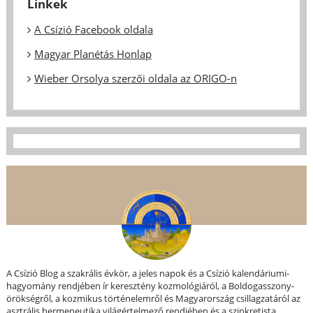
Linkek
A Csízió Facebook oldala
Magyar Planétás Honlap
Wieber Orsolya szerzői oldala az ORIGO-n
A Csízió Blog a szakrális évkör, a jeles napok és a Csízió kalendáriumi-
hagyomány rendjében ír keresztény kozmológiáról, a Boldogasszony-
örökségről, a kozmikus történelemről és Magyarország csillagzatáról az
asztrális hermeneutika világértelmező rendjében és a szinkretista