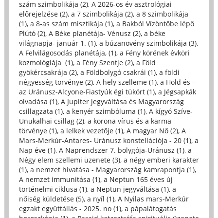
szám szimbolikája (2)
,
A 2026-os év asztrológiai
előrejelzése (2)
,
a 7 szimbolikája (2)
,
a 8 szimbolikája
(1)
,
a 8-as szám misztikája (1)
,
a Bakból Vízöntőbe lépő
Plútó (2)
,
A Béke planétája- Vénusz (2)
,
a béke
világnapja- január 1. (1)
,
a búzanövény szimbolikája (3)
,
A Felvilágosodás planétája, (1)
,
a Fény körének évköri
kozmológiája (1)
,
a Fény Szentje (2)
,
a Föld
gyökércsakrája (2)
,
a Földbolygó csakrái (1)
,
a földi
négyesség törvénye (2)
,
A hely szelleme (1)
,
a Hold és –
az Uránusz-Alcyone-Fiastyúk égi tükört (1)
,
a Jégsapkák
olvadása (1)
,
A Jupiter jegyváltása és Magyarország
csillagzata (1)
,
a kenyér szimbóluma (1)
,
A kígyó Szíve-
Unukalhai csillag (2)
,
a korona vírus és a karma
törvénye (1)
,
a lelkek vezetője (1)
,
A magyar Nő (2)
,
A
Mars-Merkúr-Antares- Uránusz konstellációja - 20 (1)
,
a
Nap éve (1)
,
A Naprendszer 7. bolygója-Uránusz (1)
,
a
Négy elem szellemi üzenete (3)
,
a négy emberi karakter
(1)
,
a nemzet hivatása - Magyarország kamrapontja (1)
,
A nemzet immunitása (1)
,
a Neptun 165 éves új
történelmi ciklusa (1)
,
a Neptun jegyváltása (1)
,
a
nőiség küldetése (5)
,
a nyíl (1)
,
A Nyilas mars-Merkúr
egzakt együttállás - 2025. no (1)
,
a pápalátogatás