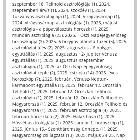
szeptember 18. Telihold asztrológiája (1)
,
2024.
szeptemberi árvíz (1)
,
2024. szökőév (1)
,
2024.
Tusványos asztrológiája (1)
,
2024. Virágvasárnap (1)
,
2024. Virágvasárnap asztrológiája (1)
,
2025, májusi
asztrológia - a pápaválasztás horoszk (1)
,
2025.
mundán asztrológia (23)
,
2025. - Őszi Napéjegyenlőség
horoszkópja (3)
,
2025. 6 bolygós planéta-füzér (5)
,
2025.
asztrológiai újév (2)
,
2025. augusztus - 6 bolygós
együttállás (1)
,
2025. augusztus 12- Jupiter Vénusz
együttállás (1)
,
2025. augusztus-szeptember
asztrológia, (1)
,
2025. az Őszi Nap-éj egyenlőség
asztrológiai képle (2)
,
2025. csíziója (14)
,
2025. éves
horoszkóp (7)
,
2025. február , Vénusz-Neptun-
karmapont együttállá (1)
,
2025. február 12. Oroszlán
Telihold (1)
,
2025. február 12. Oroszlán Telihold -
asztrológia (1)
,
2025. február 12. Oroszlán Telihold és
Magyarorszá (1)
,
2025. február 12. Oroszlán Telihold és
Magyarorszá (1)
,
2025. februári asztrológia (4)
,
2025.
februári horoszkóp (2)
,
2025. Halak hava (1)
,
2025.
Húsvét asztrológiája (1)
,
2025. január 1. horoszkóp (1)
,
2025. június 15.- Szentháromság ünnepe, (1)
,
2025.
Magyarország csillagzata (13)
,
2025. május 24-25. Nap-