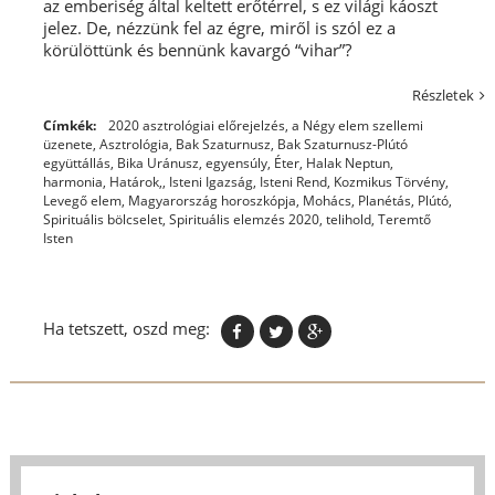
az emberiség által keltett erőtérrel, s ez világi káoszt
jelez. De, nézzünk fel az égre, miről is szól ez a
körülöttünk és bennünk kavargó “vihar”?
Részletek
Címkék:
2020 asztrológiai előrejelzés
,
a Négy elem szellemi
üzenete
,
Asztrológia
,
Bak Szaturnusz
,
Bak Szaturnusz-Plútó
együttállás
,
Bika Uránusz
,
egyensúly
,
Éter
,
Halak Neptun
,
harmonia
,
Határok,
,
Isteni Igazság
,
Isteni Rend
,
Kozmikus Törvény
,
Levegő elem
,
Magyarország horoszkópja
,
Mohács
,
Planétás
,
Plútó
,
Spirituális bölcselet
,
Spirituális elemzés 2020
,
telihold
,
Teremtő
Isten
Ha tetszett, oszd meg: