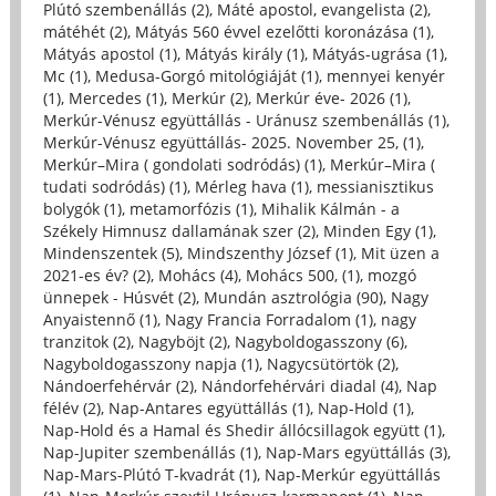
Plútó szembenállás (2)
,
Máté apostol, evangelista (2)
,
mátéhét (2)
,
Mátyás 560 évvel ezelőtti koronázása (1)
,
Mátyás apostol (1)
,
Mátyás király (1)
,
Mátyás-ugrása (1)
,
Mc (1)
,
Medusa-Gorgó mitológiáját (1)
,
mennyei kenyér
(1)
,
Mercedes (1)
,
Merkúr (2)
,
Merkúr éve- 2026 (1)
,
Merkúr-Vénusz együttállás - Uránusz szembenállás (1)
,
Merkúr-Vénusz együttállás- 2025. November 25, (1)
,
Merkúr–Mira ( gondolati sodródás) (1)
,
Merkúr–Mira (
tudati sodródás) (1)
,
Mérleg hava (1)
,
messianisztikus
bolygók (1)
,
metamorfózis (1)
,
Mihalik Kálmán - a
Székely Himnusz dallamának szer (2)
,
Minden Egy (1)
,
Mindenszentek (5)
,
Mindszenthy József (1)
,
Mit üzen a
2021-es év? (2)
,
Mohács (4)
,
Mohács 500, (1)
,
mozgó
ünnepek - Húsvét (2)
,
Mundán asztrológia (90)
,
Nagy
Anyaistennő (1)
,
Nagy Francia Forradalom (1)
,
nagy
tranzitok (2)
,
Nagyböjt (2)
,
Nagyboldogasszony (6)
,
Nagyboldogasszony napja (1)
,
Nagycsütörtök (2)
,
Nándoerfehérvár (2)
,
Nándorfehérvári diadal (4)
,
Nap
félév (2)
,
Nap-Antares együttállás (1)
,
Nap-Hold (1)
,
Nap-Hold és a Hamal és Shedir állócsillagok együtt (1)
,
Nap-Jupiter szembenállás (1)
,
Nap-Mars együttállás (3)
,
Nap-Mars-Plútó T-kvadrát (1)
,
Nap-Merkúr együttállás