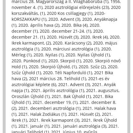
március 28. Magyarország a II. Világháborúba (1)
,
1956.
november 4. (1)
,
2020 asztrológiai előrejelzés (23)
,
2020
korszakváltás, (1)
,
2020 Kos csillagjegy (1)
,
2020-
kORSZAKKAPU (1)
,
2020. Advent (3)
,
2020. Anyáknapja
(1)
,
2020. április hava (2)
,
2020. Bika (4)
,
2020.
december (1)
,
2020. december 21-24. (1)
,
2020.
december 21. (1)
,
2020. Húsvét (3)
,
2020. Ikrek (4)
,
2020.
Ikrek karmapont, (2)
,
2020. Karácsony (2)
,
2020. május
asztrológia (1)
,
2020. márciusi asztrológia (1)
,
2020.
Mérleg (1)
,
2020. Nyilas (1)
,
2020. Nyilas Újhold (1)
,
2020. Pünkösd (1)
,
2020. Skorpió (1)
,
2020. Skorpió növő
Hold (1)
,
2020. Skorpió Újhold, (1)
,
2020. Szűz (2)
,
2020.
Szűz Újhold (1)
,
2020. Téli Napforduló (1)
,
2021 Bika
hava (2)
,
2021 március 28. Telihold (1)
,
2021-es év
asztrológiai képlete (6)
,
2021. Advent (3)
,
2021. Anyák
napja (1)
,
2021. április asztrológia (1)
,
2021. augusztus,
Oroszlán Újhold (1)
,
2021. Bak Újhold (1)
,
2021. Bika
Újhold (1)
,
2021. december 19, (1)
,
2021. december 8.
(2)
,
2021. decemberi asztrológia (1)
,
2021. Halak hava
(1)
,
2021. Halak Zodiákus (1)
,
2021. Húsvét (2)
,
2021.
Ikrek (1)
,
2021. Ikrek karmapont (3)
,
2021. Ikrek Újhold
(1)
,
2021. január (1)
,
2021. januári asztrológia (3)
,
2021.
januári Telihold (1)
,
2021. június 10. gyűrűs