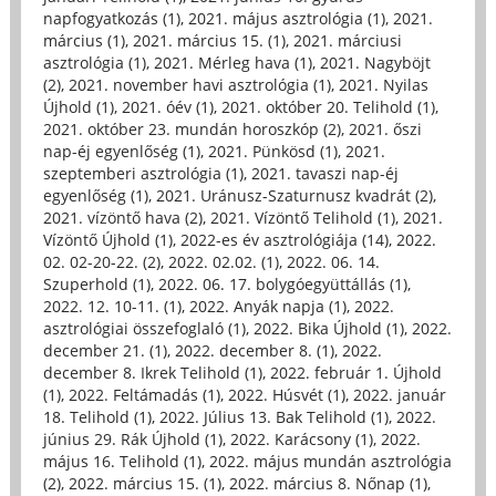
napfogyatkozás (1)
,
2021. május asztrológia (1)
,
2021.
március (1)
,
2021. március 15. (1)
,
2021. márciusi
asztrológia (1)
,
2021. Mérleg hava (1)
,
2021. Nagyböjt
(2)
,
2021. november havi asztrológia (1)
,
2021. Nyilas
Újhold (1)
,
2021. óév (1)
,
2021. október 20. Telihold (1)
,
2021. október 23. mundán horoszkóp (2)
,
2021. őszi
nap-éj egyenlőség (1)
,
2021. Pünkösd (1)
,
2021.
szeptemberi asztrológia (1)
,
2021. tavaszi nap-éj
egyenlőség (1)
,
2021. Uránusz-Szaturnusz kvadrát (2)
,
2021. vízöntő hava (2)
,
2021. Vízöntő Telihold (1)
,
2021.
Vízöntő Újhold (1)
,
2022-es év asztrológiája (14)
,
2022.
02. 02-20-22. (2)
,
2022. 02.02. (1)
,
2022. 06. 14.
Szuperhold (1)
,
2022. 06. 17. bolygóegyüttállás (1)
,
2022. 12. 10-11. (1)
,
2022. Anyák napja (1)
,
2022.
asztrológiai összefoglaló (1)
,
2022. Bika Újhold (1)
,
2022.
december 21. (1)
,
2022. december 8. (1)
,
2022.
december 8. Ikrek Telihold (1)
,
2022. február 1. Újhold
(1)
,
2022. Feltámadás (1)
,
2022. Húsvét (1)
,
2022. január
18. Telihold (1)
,
2022. Július 13. Bak Telihold (1)
,
2022.
június 29. Rák Újhold (1)
,
2022. Karácsony (1)
,
2022.
május 16. Telihold (1)
,
2022. május mundán asztrológia
(2)
,
2022. március 15. (1)
,
2022. március 8. Nőnap (1)
,