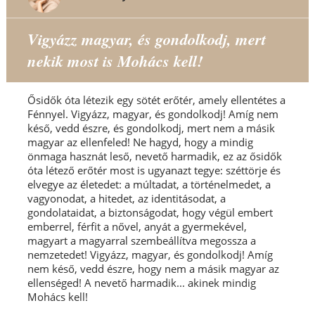
Vigyázz magyar, és gondolkodj, mert
nekik most is Mohács kell!
Ősidők óta létezik egy sötét erőtér, amely ellentétes a
Fénnyel. Vigyázz, magyar, és gondolkodj! Amíg nem
késő, vedd észre, és gondolkodj, mert nem a másik
magyar az ellenfeled! Ne hagyd, hogy a mindig
önmaga hasznát leső, nevető harmadik, ez az ősidők
óta létező erőtér most is ugyanazt tegye: széttörje és
elvegye az életedet: a múltadat, a történelmedet, a
vagyonodat, a hitedet, az identitásodat, a
gondolataidat, a biztonságodat, hogy végül embert
emberrel, férfit a nővel, anyát a gyermekével,
magyart a magyarral szembeállítva megossza a
nemzetedet! Vigyázz, magyar, és gondolkodj! Amíg
nem késő, vedd észre, hogy nem a másik magyar az
ellenséged! A nevető harmadik... akinek mindig
Mohács kell!