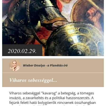
2020.02.29.
Wieber Orsolya - a Planétás-író
Viharos sebességgel...
Viharos sebeséggel "kavarog" a betegség, a tömeges
invázió, a zavarkeltés és a politikai haszonszerzés. A
fejünk felett ható bolygóerők nincsenek összhangban