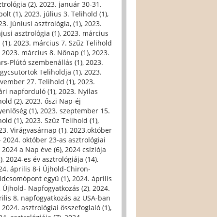
trológia (2)
,
2023. január 30-31.
olt (1)
,
2023. július 3. Telihold (1)
,
3. Júniusi asztrológia, (1)
,
2023.
jusi asztrológia (1)
,
2023. március
 (1)
,
2023. március 7. Szűz Telihold
,
2023. március 8. Nőnap (1)
,
2023.
rs-Plútó szembenállás (1)
,
2023.
gycsütörtök Teliholdja (1)
,
2023.
vember 27. Telihold (1)
,
2023.
ári napforduló (1)
,
2023. Nyilas
hold (2)
,
2023. őszi Nap-éj
yenlőség (1)
,
2023. szeptember 15.
hold (1)
,
2023. Szűz Telihold (1)
,
23. Virágvasárnap (1)
,
2023.október
- 2024. október 23-as asztrológiai
,
2024 a Nap éve (6)
,
2024 csíziója
)
,
2024-es év asztrológiája (14)
,
24. április 8-i Újhold-Chiron-
ldcsomópont együ (1)
,
2024. április
i, Újhold- Napfogyatkozás (2)
,
2024.
rilis 8. napfogyatkozás az USA-ban
,
2024. asztrológiai összefoglaló (1)
,