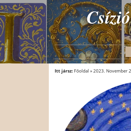
Csízió
Itt jársz:
Főoldal
»
2023. November 27