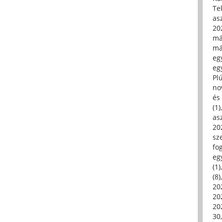
Tel
asz
20
má
má
egy
egy
Pl
no
és 
(1)
asz
20
sz
fo
eg
(1)
(8)
20
20
202
30