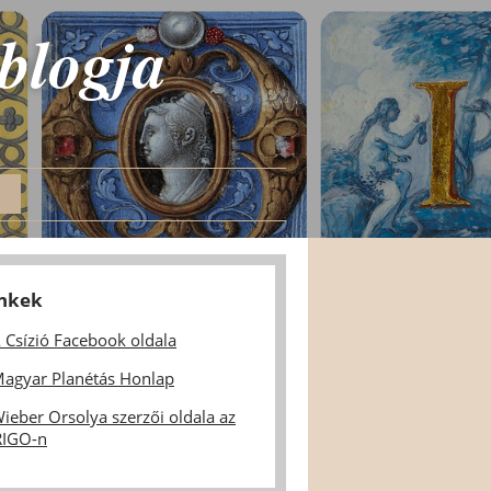
 blogja
inkek
 Csízió Facebook oldala
agyar Planétás Honlap
ieber Orsolya szerzői oldala az
IGO-n