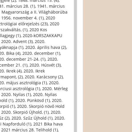
gjele (2)
,
1848. március 15. (4)
,
41. március 28. (1)
,
1941. március
. Magyarország a II. Világháborúba
,
1956. november 4. (1)
,
2020
trológiai előrejelzés (23)
,
2020
szakváltás, (1)
,
2020 Kos
llagjegy (1)
,
2020-kORSZAKKAPU
,
2020. Advent (3)
,
2020.
yáknapja (1)
,
2020. április hava (2)
,
0. Bika (4)
,
2020. december (1)
,
20. december 21-24. (1)
,
2020.
cember 21. (1)
,
2020. Húsvét (3)
,
0. Ikrek (4)
,
2020. Ikrek
rmapont, (2)
,
2020. Karácsony (2)
,
20. május asztrológia (1)
,
2020.
rciusi asztrológia (1)
,
2020. Mérleg
,
2020. Nyilas (1)
,
2020. Nyilas
hold (1)
,
2020. Pünkösd (1)
,
2020.
orpió (1)
,
2020. Skorpió növő Hold
,
2020. Skorpió Újhold, (1)
,
2020.
űz (2)
,
2020. Szűz Újhold (1)
,
2020.
li Napforduló (1)
,
2021 Bika hava
,
2021 március 28. Telihold (1)
,