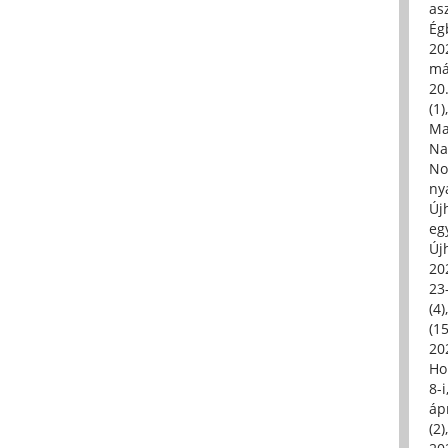
asz
Égb
202
má
20.
(1)
Ma
Na
No
ny
Új
eg
Új
20
23
(4)
(15
20
Ho
8-
áp
(2)