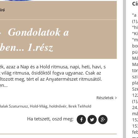
C
író
"a
(1)
 Gondolatok a
"h
"Ki
"m
ben... 1.rész
bo
pü
Má
Ma
k, azaz a Nap és a Hold ritmusa, napi, heti, havi, s
tö
 világ ritmusa, ősidőktől fogva ugyanaz. Csak az
sz
tozott meg, tért el az Anyatermészet ritmusától.
pl
n...
Sz
12
Részletek
(1)
Halak Szaturnusz
,
Hold-Világ
,
holdnővér
,
Ikrek Telihold
24.
má
Ha tetszett, oszd meg:
15
15
fe