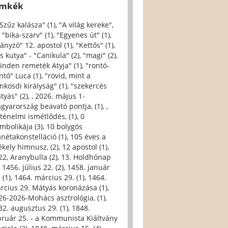
ímkék
 Szűz kalásza" (1)
,
"A világ kereke",
,
"bika-szarv" (1)
,
"Egyenes út" (1)
,
iányzó" 12. apostol (1)
,
"Kettős" (1)
,
s kutya" - "Canikula" (2)
,
"magi" (2)
,
inden remeték Atyja" (1)
,
"rontó-
ntó" Luca (1)
,
"rövid, mint a
nkösdi királyság" (1)
,
"szekercés
tyás" (2)
,
, 2026. május 1-
gyarország beavató pontja, (1)
,
,
rténelmi ismétlődés, (1)
,
0
imbolikája (3)
,
10 bolygós
anétakonstelláció (1)
,
105 éves a
ékely himnusz, (2)
,
12 apostol (1)
,
22, Aranybulla (2)
,
13. Holdhónap
,
1456. július 22. (2)
,
1458. január
 (1)
,
1464. március 29. (1)
,
1464.
rcius 29. Mátyás koronázása (1)
,
26-2026-Mohács asztrológia, (1)
,
32. augusztus 29. (1)
,
1848.
bruár 25. - a Kommunista Kiáltvány