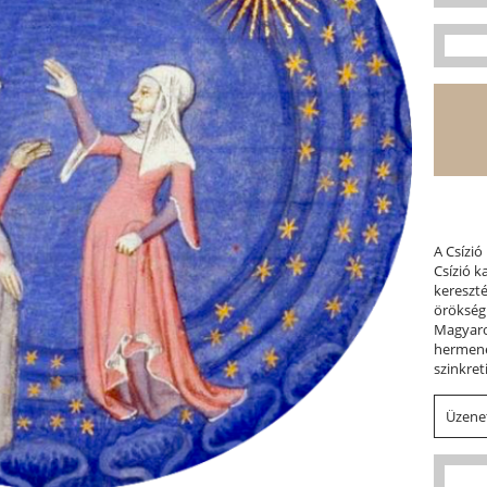
A Csízió
Csízió 
kereszt
örökség
Magyaror
hermene
szinkret
Üzenet