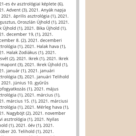
21-es év asztrológiai képlete (6)
,
21. Advent (3)
,
2021. Anyák napja
,
2021. április asztrológia (1)
,
2021.
gusztus, Oroszlán Újhold (1)
,
2021.
k Újhold (1)
,
2021. Bika Újhold (1)
,
21. december 19, (1)
,
2021.
cember 8. (2)
,
2021. decemberi
trológia (1)
,
2021. Halak hava (1)
,
21. Halak Zodiákus (1)
,
2021.
svét (2)
,
2021. Ikrek (1)
,
2021. Ikrek
rmapont (3)
,
2021. Ikrek Újhold (1)
,
21. január (1)
,
2021. januári
trológia (3)
,
2021. januári Telihold
,
2021. június 10. gyűrűs
pfogyatkozás (1)
,
2021. május
trológia (1)
,
2021. március (1)
,
21. március 15. (1)
,
2021. márciusi
trológia (1)
,
2021. Mérleg hava (1)
,
21. Nagyböjt (2)
,
2021. november
i asztrológia (1)
,
2021. Nyilas
hold (1)
,
2021. óév (1)
,
2021.
tóber 20. Telihold (1)
,
2021.