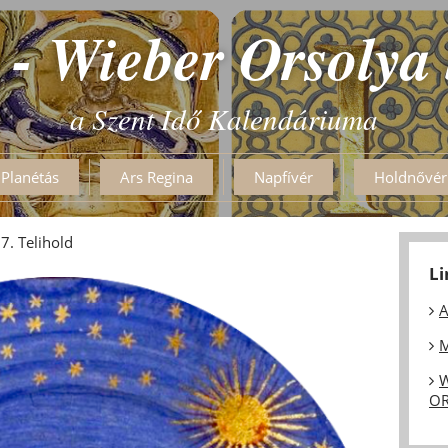
 - Wieber Orsolya
a Szent Idő Kalendáriuma
Planétás
Ars Regina
Napfívér
Holdnővér
. Telihold
L
A
M
W
OR