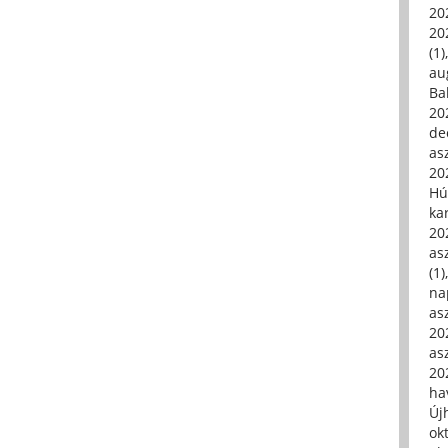
20
20
(1)
au
Ba
20
de
asz
20
Hú
ka
20
asz
(1)
na
asz
20
asz
20
hav
Új
ok