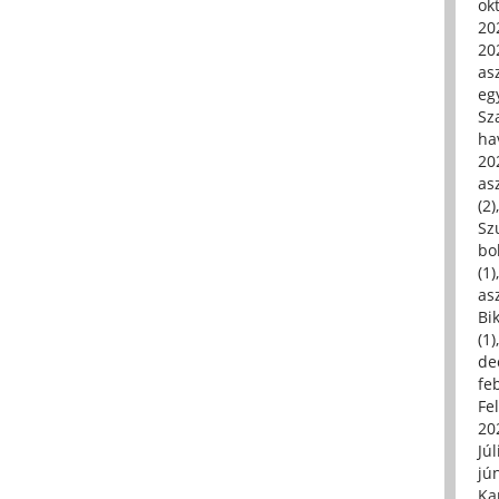
ok
20
20
asz
eg
Sz
ha
20
asz
(2)
Sz
bo
(1)
asz
Bi
(1)
de
fe
Fe
20
Júl
jú
Ka