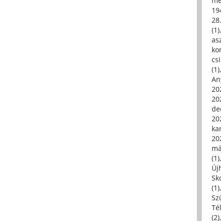
me
19
28
(1)
asz
kor
csi
(1)
An
202
20
de
202
ka
20
má
(1)
Új
Sk
(1)
Sz
Té
(2)