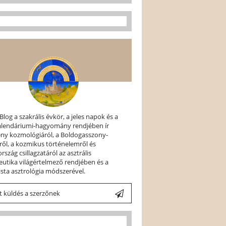
 Blog a szakrális évkör, a jeles napok és a
kalendáriumi-hagyomány rendjében ír
ény kozmológiáról, a Boldogasszony-
ről, a kozmikus történelemről és
szág csillagzatáról az asztrális
utika világértelmező rendjében és a
ista asztrológia módszerével.
 küldés a szerzőnek