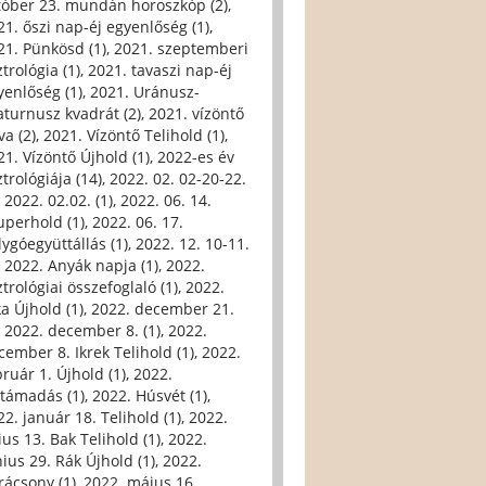
tóber 23. mundán horoszkóp (2)
,
21. őszi nap-éj egyenlőség (1)
,
21. Pünkösd (1)
,
2021. szeptemberi
trológia (1)
,
2021. tavaszi nap-éj
yenlőség (1)
,
2021. Uránusz-
aturnusz kvadrát (2)
,
2021. vízöntő
va (2)
,
2021. Vízöntő Telihold (1)
,
21. Vízöntő Újhold (1)
,
2022-es év
trológiája (14)
,
2022. 02. 02-20-22.
,
2022. 02.02. (1)
,
2022. 06. 14.
uperhold (1)
,
2022. 06. 17.
lygóegyüttállás (1)
,
2022. 12. 10-11.
,
2022. Anyák napja (1)
,
2022.
trológiai összefoglaló (1)
,
2022.
ka Újhold (1)
,
2022. december 21.
,
2022. december 8. (1)
,
2022.
cember 8. Ikrek Telihold (1)
,
2022.
bruár 1. Újhold (1)
,
2022.
ltámadás (1)
,
2022. Húsvét (1)
,
22. január 18. Telihold (1)
,
2022.
ius 13. Bak Telihold (1)
,
2022.
nius 29. Rák Újhold (1)
,
2022.
rácsony (1)
,
2022. május 16.