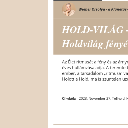
Wieber Orsolya - a Planétás-
HOLD-VILÁG -
Holdvilág fényé
Az Élet ritmusát a fény és az árnyé
éves hullámzása adja. A teremtett
ember, a társadalom „ritmusa” vál
Holott a Hold, ma is szüntelen üze
Címkék:
2023. November 27. Telihold
,