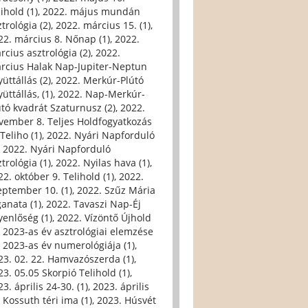
ihold (1)
,
2022. május mundán
trológia (2)
,
2022. március 15. (1)
,
22. március 8. Nőnap (1)
,
2022.
rcius asztrológia (2)
,
2022.
rcius Halak Nap-Jupiter-Neptun
üttállás (2)
,
2022. Merkúr-Plútó
üttállás, (1)
,
2022. Nap-Merkúr-
útó kvadrát Szaturnusz (2)
,
2022.
vember 8. Teljes Holdfogyatkozás
Teliho (1)
,
2022. Nyári Napforduló
,
2022. Nyári Napforduló
trológia (1)
,
2022. Nyilas hava (1)
,
22. október 9. Telihold (1)
,
2022.
eptember 10. (1)
,
2022. Szűz Mária
ganata (1)
,
2022. Tavaszi Nap-Éj
yenlőség (1)
,
2022. Vízöntő Újhold
,
2023-as év asztrológiai elemzése
,
2023-as év numerológiája (1)
,
23. 02. 22. Hamvazószerda (1)
,
23. 05.05 Skorpió Telihold (1)
,
3. április 24-30. (1)
,
2023. április
, Kossuth téri ima (1)
,
2023. Húsvét