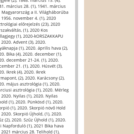
gjele (2)
,
1848. március 15. (4)
,
41. március 28. (1)
,
1941. március
. Magyarország a II. Világháborúba
,
1956. november 4. (1)
,
2020
trológiai előrejelzés (23)
,
2020
szakváltás, (1)
,
2020 Kos
llagjegy (1)
,
2020-kORSZAKKAPU
,
2020. Advent (3)
,
2020.
yáknapja (1)
,
2020. április hava (2)
,
0. Bika (4)
,
2020. december (1)
,
20. december 21-24. (1)
,
2020.
cember 21. (1)
,
2020. Húsvét (3)
,
0. Ikrek (4)
,
2020. Ikrek
rmapont, (2)
,
2020. Karácsony (2)
,
20. május asztrológia (1)
,
2020.
rciusi asztrológia (1)
,
2020. Mérleg
,
2020. Nyilas (1)
,
2020. Nyilas
hold (1)
,
2020. Pünkösd (1)
,
2020.
orpió (1)
,
2020. Skorpió növő Hold
,
2020. Skorpió Újhold, (1)
,
2020.
űz (2)
,
2020. Szűz Újhold (1)
,
2020.
li Napforduló (1)
,
2021 Bika hava
,
2021 március 28. Telihold (1)
,