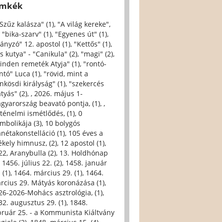
ímkék
 Szűz kalásza" (1)
,
"A világ kereke",
,
"bika-szarv" (1)
,
"Egyenes út" (1)
,
iányzó" 12. apostol (1)
,
"Kettős" (1)
,
s kutya" - "Canikula" (2)
,
"magi" (2)
,
inden remeték Atyja" (1)
,
"rontó-
ntó" Luca (1)
,
"rövid, mint a
nkösdi királyság" (1)
,
"szekercés
tyás" (2)
,
, 2026. május 1-
gyarország beavató pontja, (1)
,
,
rténelmi ismétlődés, (1)
,
0
imbolikája (3)
,
10 bolygós
anétakonstelláció (1)
,
105 éves a
ékely himnusz, (2)
,
12 apostol (1)
,
22, Aranybulla (2)
,
13. Holdhónap
,
1456. július 22. (2)
,
1458. január
 (1)
,
1464. március 29. (1)
,
1464.
rcius 29. Mátyás koronázása (1)
,
26-2026-Mohács asztrológia, (1)
,
32. augusztus 29. (1)
,
1848.
bruár 25. - a Kommunista Kiáltvány