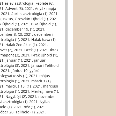
21-es év asztrológiai képlete (6)
,
21. Advent (3)
,
2021. Anyák napja
,
2021. április asztrológia (1)
,
2021.
gusztus, Oroszlán Újhold (1)
,
2021.
k Újhold (1)
,
2021. Bika Újhold (1)
,
21. december 19, (1)
,
2021.
cember 8. (2)
,
2021. decemberi
trológia (1)
,
2021. Halak hava (1)
,
21. Halak Zodiákus (1)
,
2021.
svét (2)
,
2021. Ikrek (1)
,
2021. Ikrek
rmapont (3)
,
2021. Ikrek Újhold (1)
,
21. január (1)
,
2021. januári
trológia (3)
,
2021. januári Telihold
,
2021. június 10. gyűrűs
pfogyatkozás (1)
,
2021. május
trológia (1)
,
2021. március (1)
,
21. március 15. (1)
,
2021. márciusi
trológia (1)
,
2021. Mérleg hava (1)
,
21. Nagyböjt (2)
,
2021. november
i asztrológia (1)
,
2021. Nyilas
hold (1)
,
2021. óév (1)
,
2021.
tóber 20. Telihold (1)
,
2021.