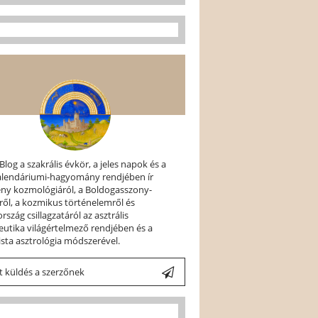
 Blog a szakrális évkör, a jeles napok és a
kalendáriumi-hagyomány rendjében ír
ény kozmológiáról, a Boldogasszony-
ről, a kozmikus történelemről és
szág csillagzatáról az asztrális
utika világértelmező rendjében és a
ista asztrológia módszerével.
 küldés a szerzőnek