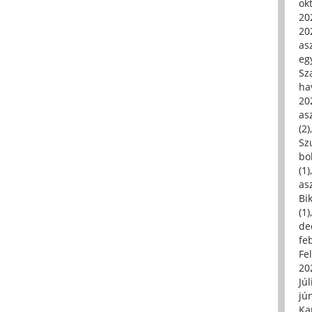
ok
20
20
asz
eg
Sz
ha
20
asz
(2)
Sz
bo
(1)
asz
Bi
(1)
de
fe
Fe
20
Júl
jú
Ka