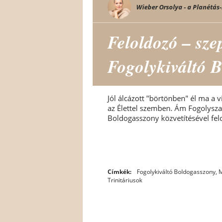
Wieber Orsolya - a Planétás-
Feloldozó – sze
Fogolykiváltó 
Jól álcázott "börtönben" él ma a v
az Élettel szemben. Ám Fogolysza
Boldogasszony közvetítésével felo
Címkék:
Fogolykiváltó Boldogasszony
,
M
Trinitáriusok