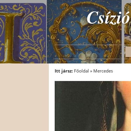
Csízió
Itt jársz:
Főoldal
»
Mercedes