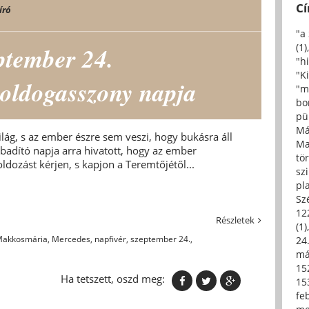
C
író
"a
(1)
ptember 24.
"h
"Ki
Boldogasszony napja
"m
bo
pü
Má
ilág, s az ember észre sem veszi, hogy bukásra áll
Ma
badító napja arra hivatott, hogy az ember
tö
ldozást kérjen, s kapjon a Teremtőjétől...
sz
pl
Sz
12
Részletek
(1)
akkosmária
,
Mercedes
,
napfivér
,
szeptember 24.
,
24.
má
15
Ha tetszett, oszd meg:
15
fe