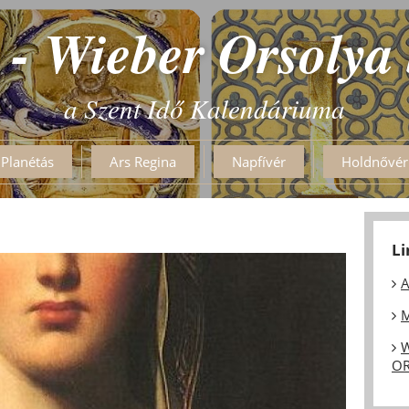
 - Wieber Orsolya
a Szent Idő Kalendáriuma
Planétás
Ars Regina
Napfívér
Holdnővér
L
A
M
W
OR