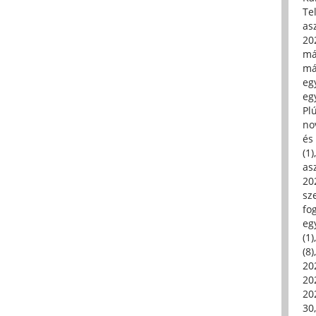
Tel
asz
20
má
má
egy
egy
Pl
no
és 
(1)
asz
20
sz
fo
eg
(1)
(8)
20
20
202
30