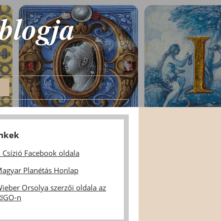
 blogja
inkek
 Csízió Facebook oldala
agyar Planétás Honlap
ieber Orsolya szerzői oldala az
IGO-n