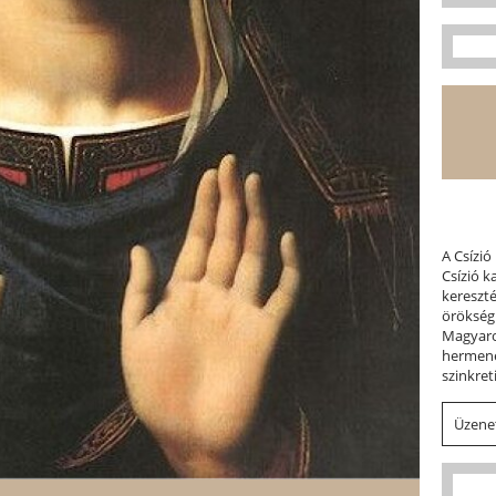
A Csízió
Csízió 
kereszt
örökség
Magyaror
hermene
szinkret
Üzenet