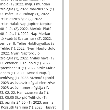
ihold (1)
,
2022. május mundán
trológia (2)
,
2022. március 15. (1)
,
22. március 8. Nőnap (1)
,
2022.
rcius asztrológia (2)
,
2022.
rcius Halak Nap-Jupiter-Neptun
üttállás (2)
,
2022. Merkúr-Plútó
üttállás, (1)
,
2022. Nap-Merkúr-
útó kvadrát Szaturnusz (2)
,
2022.
vember 8. Teljes Holdfogyatkozás
Teliho (1)
,
2022. Nyári Napforduló
,
2022. Nyári Napforduló
trológia (1)
,
2022. Nyilas hava (1)
,
22. október 9. Telihold (1)
,
2022.
eptember 10. (1)
,
2022. Szűz Mária
ganata (1)
,
2022. Tavaszi Nap-Éj
yenlőség (1)
,
2022. Vízöntő Újhold
,
2023-as év asztrológiai elemzése
,
2023-as év numerológiája (1)
,
23. 02. 22. Hamvazószerda (1)
,
23. 05.05 Skorpió Telihold (1)
,
3. április 24-30. (1)
,
2023. április
, Kossuth téri ima (1)
,
2023. Húsvét