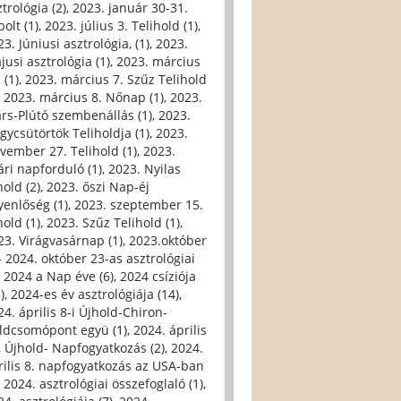
trológia (2)
,
2023. január 30-31.
olt (1)
,
2023. július 3. Telihold (1)
,
3. Júniusi asztrológia, (1)
,
2023.
jusi asztrológia (1)
,
2023. március
 (1)
,
2023. március 7. Szűz Telihold
,
2023. március 8. Nőnap (1)
,
2023.
rs-Plútó szembenállás (1)
,
2023.
gycsütörtök Teliholdja (1)
,
2023.
vember 27. Telihold (1)
,
2023.
ári napforduló (1)
,
2023. Nyilas
hold (2)
,
2023. őszi Nap-éj
yenlőség (1)
,
2023. szeptember 15.
hold (1)
,
2023. Szűz Telihold (1)
,
23. Virágvasárnap (1)
,
2023.október
- 2024. október 23-as asztrológiai
,
2024 a Nap éve (6)
,
2024 csíziója
)
,
2024-es év asztrológiája (14)
,
24. április 8-i Újhold-Chiron-
ldcsomópont együ (1)
,
2024. április
i, Újhold- Napfogyatkozás (2)
,
2024.
rilis 8. napfogyatkozás az USA-ban
,
2024. asztrológiai összefoglaló (1)
,