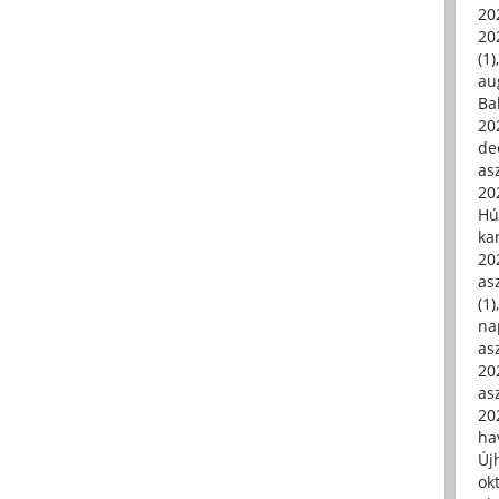
20
20
(1)
au
Ba
20
de
asz
20
Hú
ka
20
asz
(1)
na
asz
20
asz
20
hav
Új
ok