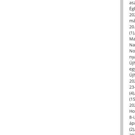
asz
Égb
202
má
20.
(1)
Ma
Na
No
ny
Új
eg
Új
20
23
(4)
(15
20
Ho
8-
áp
(2)