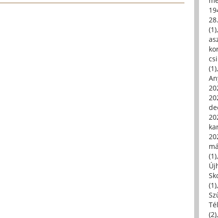
me
19
28
(1)
asz
kor
csi
(1)
An
202
20
de
202
ka
20
má
(1)
Új
Sk
(1)
Sz
Té
(2)