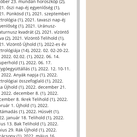
tóber 23. mundán horoszkóp (2)
,
21. őszi nap-éj egyenlőség (1)
,
21. Pünkösd (1)
,
2021. szeptemberi
trológia (1)
,
2021. tavaszi nap-éj
yenlőség (1)
,
2021. Uránusz-
aturnusz kvadrát (2)
,
2021. vízöntő
va (2)
,
2021. Vízöntő Telihold (1)
,
21. Vízöntő Újhold (1)
,
2022-es év
trológiája (14)
,
2022. 02. 02-20-22.
,
2022. 02.02. (1)
,
2022. 06. 14.
uperhold (1)
,
2022. 06. 17.
lygóegyüttállás (1)
,
2022. 12. 10-11.
,
2022. Anyák napja (1)
,
2022.
trológiai összefoglaló (1)
,
2022.
ka Újhold (1)
,
2022. december 21.
,
2022. december 8. (1)
,
2022.
cember 8. Ikrek Telihold (1)
,
2022.
bruár 1. Újhold (1)
,
2022.
ltámadás (1)
,
2022. Húsvét (1)
,
22. január 18. Telihold (1)
,
2022.
ius 13. Bak Telihold (1)
,
2022.
nius 29. Rák Újhold (1)
,
2022.
rácsony (1)
,
2022. május 16.