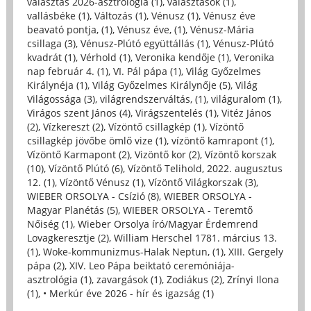
választás 2026-asztrológia (1)
,
választások (1)
,
vallásbéke (1)
,
Változás (1)
,
Vénusz (1)
,
Vénusz éve
beavató pontja, (1)
,
Vénusz éve, (1)
,
Vénusz-Mária
csillaga (3)
,
Vénusz-Plútó együttállás (1)
,
Vénusz-Plútó
kvadrát (1)
,
Vérhold (1)
,
Veronika kendője (1)
,
Veronika
nap február 4. (1)
,
VI. Pál pápa (1)
,
Világ Győzelmes
Királynéja (1)
,
Világ Győzelmes Királynője (5)
,
Világ
Világossága (3)
,
világrendszerváltás, (1)
,
világuralom (1)
,
Virágos szent János (4)
,
Virágszentelés (1)
,
Vitéz János
(2)
,
Vízkereszt (2)
,
Vízöntő csillagkép (1)
,
Vízöntő
csillagkép jövőbe ömlő vize (1)
,
vízöntő kamrapont (1)
,
Vízöntő Karmapont (2)
,
Vizöntő kor (2)
,
Vízöntő korszak
(10)
,
Vízöntő Plútó (6)
,
Vízöntő Telihold, 2022. augusztus
12. (1)
,
Vízöntő Vénusz (1)
,
Vízöntő Világkorszak (3)
,
WIEBER ORSOLYA - Csízió (8)
,
WIEBER ORSOLYA -
Magyar Planétás (5)
,
WIEBER ORSOLYA - Teremtő
Nőiség (1)
,
Wieber Orsolya író/Magyar Érdemrend
Lovagkeresztje (2)
,
William Herschel 1781. március 13.
(1)
,
Woke-kommunizmus-Halak Neptun, (1)
,
XIII. Gergely
pápa (2)
,
XIV. Leo Pápa beiktató ceremóniája-
asztrológia (1)
,
zavargások (1)
,
Zodiákus (2)
,
Zrínyi Ilona
(1)
,
• Merkúr éve 2026 - hír és igazság (1)