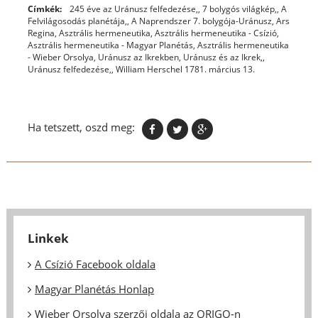
Címkék:
245 éve az Uránusz felfedezése,
,
7 bolygós világkép,
,
A
Felvilágosodás planétája,
,
A Naprendszer 7. bolygója-Uránusz
,
Ars
Regina
,
Asztrális hermeneutika
,
Asztrális hermeneutika - Csízió
,
Asztrális hermeneutika - Magyar Planétás
,
Asztrális hermeneutika
- Wieber Orsolya
,
Uránusz az Ikrekben
,
Uránusz és az Ikrek,
,
Uránusz felfedezése,
,
William Herschel 1781. március 13.
Ha tetszett, oszd meg:
Linkek
A Csízió Facebook oldala
Magyar Planétás Honlap
Wieber Orsolya szerzői oldala az ORIGO-n