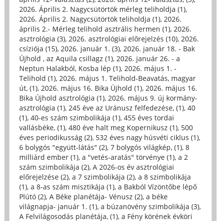
2026. Április 2. Nagycsütörtök mérleg teliholdja (1)
,
2026. Április 2. Nagycsütörtök teliholdja (1)
,
2026.
április 2.- Mérleg telihold asztrális hermen (1)
,
2026.
asztrológia (3)
,
2026. asztrológiai előrejelzés (10)
,
2026.
csíziója (15)
,
2026. január 1. (3)
,
2026. január 18. - Bak
Újhold , az Aquila csillagz (1)
,
2026. január 26. - a
Neptun Halakból, Kosba lép (1)
,
2026. május 1. -
Telihold (1)
,
2026. május 1. Telihold-Beavatás, magyar
út, (1)
,
2026. május 16. Bika Újhold (1)
,
2026. május 16.
Bika Újhold asztrológia (1)
,
2026. május 9. új kormány-
asztrológia (1)
,
245 éve az Uránusz felfedezése, (1)
,
40
(1)
,
40-es szám szimbolikája (1)
,
455 éves tordai
vallásbéke, (1)
,
480 éve halt meg Kopernikusz (1)
,
500
éves periodikusság (2)
,
532 éves nagy húsvéti ciklus (1)
,
6 bolygós "együtt-látás" (2)
,
7 bolygós világkép, (1)
,
8
milliárd ember (1)
,
a "vetés-aratás" törvénye (1)
,
a 2
szám szimbolikája (2)
,
A 2026-os év asztrológiai
előrejelzése (2)
,
a 7 szimbolikája (2)
,
a 8 szimbolikája
(1)
,
a 8-as szám misztikája (1)
,
a Bakból Vízöntőbe lépő
Plútó (2)
,
A Béke planétája- Vénusz (2)
,
a béke
világnapja- január 1. (1)
,
a búzanövény szimbolikája (3)
,
A Felvilágosodás planétája, (1)
,
a Fény körének évköri