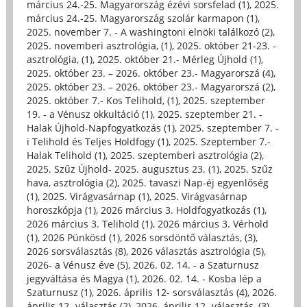
március 24.-25. Magyarország ézévi sorsfelad (1)
,
2025.
március 24.-25. Magyarország szolár karmapon (1)
,
2025. november 7. - A washingtoni elnöki találkozó (2)
,
2025. novemberi asztrológia, (1)
,
2025. október 21-23. -
asztrológia, (1)
,
2025. október 21.- Mérleg Újhold (1)
,
2025. október 23. – 2026. október 23.- Magyarorszá (4)
,
2025. október 23. – 2026. október 23.- Magyarorszá (2)
,
2025. október 7.- Kos Telihold, (1)
,
2025. szeptember
19. - a Vénusz okkultáció (1)
,
2025. szeptember 21. -
Halak Újhold-Napfogyatkozás (1)
,
2025. szeptember 7. -
i Telihold és Teljes Holdfogy (1)
,
2025. Szeptember 7.-
Halak Telihold (1)
,
2025. szeptemberi asztrológia (2)
,
2025. Szűz Újhold- 2025. augusztus 23. (1)
,
2025. Szűz
hava, asztrológia (2)
,
2025. tavaszi Nap-éj egyenlőség
(1)
,
2025. Virágvasárnap (1)
,
2025. Virágvasárnap
horoszkópja (1)
,
2026 március 3. Holdfogyatkozás (1)
,
2026 március 3. Telihold (1)
,
2026 március 3. Vérhold
(1)
,
2026 Pünkösd (1)
,
2026 sorsdöntő választás, (3)
,
2026 sorsválasztás (8)
,
2026 választás asztrológia (5)
,
2026- a Vénusz éve (5)
,
2026. 02. 14. - a Szaturnusz
jegyváltása és Magya (1)
,
2026. 02. 14. - Kosba lép a
Szaturnusz (1)
,
2026. április 12- sorsválasztás (4)
,
2026.
április 12- választás (2)
,
2026. április 12- választás, (3)
,