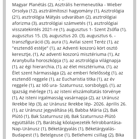
Magyar Planétás (2)
,
Asztrális hermeneutika - Wieber
Orsolya (12)
,
asztrálmítoszi hagyomány (1)
,
Asztrológia
(21)
,
asztrológia Mátyás udvarában (2)
,
asztrológiai
aforizma (3)
,
asztrológiai számvetés (1)
,
asztrológiai
visszatekintés 2021-re (1)
,
augusztus 1- Szent Zsófia (1)
,
augusztus 15. (3)
,
augusztus 20. (3)
,
augusztus 6. -
transzfiguráció (3)
,
aura (1)
,
Avilai szent Teréz (1)
,
az
"esztendő estéje" (1)
,
az Adventi koszorú kört osztó
keresztje, (1)
,
Az adventi koszorú misztériuma (1)
,
Az
Aranybulla horoszkópja (1)
,
az asztrológia világnapja
(1)
,
az égi hierarchia, (1)
,
az élet misztériuma, (1)
,
az
Élet szent hármassága (2)
,
az emberi felelősség (1)
,
az
esztendő reggele (1)
,
az Eucharistia titka (1)
,
az év
reggele (1)
,
az Idő ura- Szaturnusz, sorsbolygó, (1)
,
az
Igazság mérlege (1)
,
az isteni elszámoltatás törvénye
(1)
,
Az isteni irgalmasság vasárnapja (2)
,
az Uránusz
Ikrekbe lép (3)
,
az Uránusz Ikrekbe lép- 2026. április 26.
(1)
,
az Uránusz jegyváltása (4)
,
Babba Mária (2)
,
Bak
Plútó (1)
,
Bak Szaturnusz (4)
,
Bak Szaturnusz-Plútó
együttállás (7)
,
Barátság kőolajvezeték felrobbantása-
Nap-Uránusz (1)
,
Béketárgyalás (1)
,
Béketárgyalás-
Budapest (1)
,
Betelgeuse (1)
,
Betlehemi csillag (2)
,
Bika