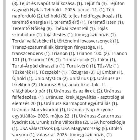
(8)
,
Tejút és Napút találkozása, (1)
,
Tejút-fa (3)
,
Tejúton
ragyogó Nyilas Telihold - 2025. június 11. (1)
,
Téli
napforduló (2)
,
telihold (8)
,
teljes holdfogyatkozás (1)
,
teremtő energia (1)
,
teremtő erő (1)
,
Teremtő Isten (1)
,
Teremtő Nőiség (8)
,
Thébai Szent Pál (1)
,
Tojás
szimbólum (1)
,
tojásfestés (1)
,
tömegpszichózis (1)
,
Tordai vallásbéke (1)
,
történelmi lovasversenyek (1)
,
Transz-szaturnáliák kistrigon fényszöge, (1)
,
transzcendens (1)
,
Trianon (1)
,
Trianon 100. (2)
,
Trianon
101 (1)
,
Trianon 105. (1)
,
Trinitáriusok (1)
,
tükör (1)
,
Turul-Árpád dinasztia (1)
,
Turul-vérű (1)
,
Tűz-Víz (1)
,
Tűzkerék (1)
,
Tűzszekér (1)
,
Tűzugrás (3)
,
Új Ember (1)
,
Újhold (1)
,
Unio Mystica (2)
,
unitárius (2)
,
Uránusz az
Ikrekben (2)
,
Uránusz Bika, anaretikus fok - II.
világháború pár (1)
,
Uránusz és az Ikrek, (2)
,
Uránusz
felfedezése, (1)
,
Uránusz Ikrek jegyváltás - asztrológiai
elemzés 20 (1)
,
Uránusz-Karmapont együttállás (1)
,
Uránusz-Mars kvadrát (1)
,
Uránusz-Nap-Alcyone
együttállás- 2026. május 22. (1)
,
Uránusz-Szaturnusz
kvadrát (3)
,
Urunk színe változása (2)
,
USA horoszkópja
(1)
,
USA választások (3)
,
USA-Magyarország (5)
,
utolsó
vacsora (1)
,
választás 2026 -tömegpszichózis, (1)
,