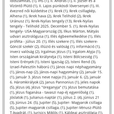
időszámítás, (1)
,
IHS (1)
,
II. András (1)
,
II. József és a
Vízöntő Plútó (1)
,
II. Lajos pünkösdi lóversenyei (1)
,
III.
évezred női küldetése (1)
,
Ikrek (1)
,
Ikrek csillagkép,
Alhena (1)
,
Ikrek hava (2)
,
Ikrek Telihold (2)
,
Ikrek
Uránusz (1)
,
Ikrek-Nyilas tengely (13)
,
Ikrek-Nyilas
tengely - Telihold 2025. December 5. (1)
,
Ikrek-Nyilas
tengely- USA-Magyarország (3)
,
Ilkus Márton, Mátyás
udvari asztrológusa (1)
,
Illés égbeemelkedése (1)
,
Illés
próféta - július 20. (1)
,
Illés szekere (1)
,
Illés szekere-
Göncöl szekér (2)
,
illúzió és valóság (1)
,
információ (1)
,
inverz valóság (2)
,
Irgalmas Jézus (1)
,
Irgalom Atyja (1)
,
Isten országának királynéja (1)
,
Isteni Bölcsesség (1)
,
Isteni Erények (1)
,
Isteni Igazság (2)
,
Isteni Rend (3)
,
Izrael-Palesztín háború (1)
,
János napi néphagyomány
(1)
,
János-nap (2)
,
János-napi hagyomány (2)
,
január 15.
(1)
,
Január 3. Jézus neve napja (1)
,
Január 6. (2)
,
január
6. Háromkirályok (2)
,
Janus Pannonius (1)
,
jeles napok
(5)
,
Jézus (4)
,
Jézus "öreganyja" (1)
,
Jézus bemutatása
(1)
,
Jézus foganása - tavaszi nap-éj egyenlőség (1)
,
Jóslatok (1)
,
Julianus-naptár (1)
,
július 2. (4)
,
június 21
(3)
,
Június 24. (5)
,
Jupiter (5)
,
Jupiter- Magyarok csillaga
(5)
,
Jupiter-magyarok csillaga, (1)
,
Jupiter-Vénusz-Plútó
T-kvadrát, (1)
,
Jurisics Miklós (1)
,
Káldeai asztrológia (1)
,