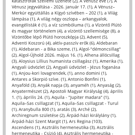
katasztrófák szellemi üzenete (2)
,
A Vénusz éve (7)
,
A
Vénusz jegyváltása - 2026. január 17. (1)
,
A Vénusz–
Merkúr együttállás a Kígyó szívében – 202 (1)
,
a Világ
lámpása (1)
,
A világ négy oszlopa – arkangyalok,
evangélisták é (1)
,
a víz szimbóluma (1)
,
a Vízöntő Plútó
és magyar történelem (4)
,
a vízöntő szellemisége (8)
,
a
Vízöntőbe lépő Plútó horoszkópja (2)
,
Advent (5)
,
Adventi Koszorú (4)
,
aktív-passzív erők (6)
,
Aldebaran
(1)
,
Aldebaran - a Bika szeme, (1)
,
Algol-"démoncsillag"
(2)
,
Algol-Újhold 2026. május 16. (1)
,
Alhena állócsillag
(3)
,
Aloysius Lillius humanista csillagász (1)
,
Amerika (1)
,
Angyali üdvözlet (2)
,
Angyali üdvözlet - Jézus foganása
(1)
,
Anjou-kori lovagrendek, (1)
,
anno domini (1)
,
Antares a Skorpió szíve. (1)
,
Antonio Bonfini (1)
,
Anyaföld (3)
,
Anyák napja (3)
,
anyaméh (1)
,
Anyaság (2)
,
Anyatermészet (2)
,
Apostoli Magyar Királyság (4)
,
április
1. (1)
,
április 24. (1)
,
Aquila - "Jupiter madara" (1)
,
Aquila–Sas csillagzat (1)
,
Aquila–Sas csillagzat - Turul
(1)
,
Aranybulla 800 (1)
,
aratás (3)
,
Arché (2)
,
Archiregnum születése (2)
,
Árpád-házi királylány (1)
,
Árpád-házi Szent Margit (1)
,
Ars Regina (103)
,
Ascendens (1)
,
Asztrális hermeneutika (3)
,
Asztrális
hermeneutika - Csízió (4)
,
Asztrális hermeneutika -