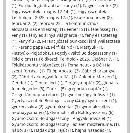
(1)
,
Európa legbátrabb asszonya (1)
,
Fagyosszentek (2)
,
Fagyosszentek - május 12-14. (1)
,
Fagyosszentek
Teliholdja - 2025. május 12. (1)
,
Fausztina nővér (2)
,
február 2. (2)
,
február 25. - a kommunizmus
áldozatainak emléknapj (1)
,
Fehér ló (1)
,
felelősség (1)
,
Fény (1)
,
fény és árnya világharca (1)
,
fény és sötétség
(1)
,
Fény-fiú (2)
,
Ferenc József pünkösdi királyválasztása
(1)
,
Ferenc pápa (2)
,
Férfi és Nő (1)
,
Fiastyúk (1)
,
Fiastyúk- Plejadok (3)
,
Fogolykiváltó Boldogasszony (1)
,
Föld elem (1)
,
Földközeli Telihold - 2025. Október 7. (1)
,
Földközpontú világnézet (1)
,
Fomalhaut - a Déli Hal
szent forrása, (1)
,
Fülöp Apostol (3)
,
Gábriel arkangyal
(2)
,
Gábriel arkangyal felújítás (1)
,
Galeotto Marzio (1)
,
Gender (1)
,
Genius loci (1)
,
Gergely-naptár (2)
,
globális
felmelegedés (3)
,
Gnózis (5)
,
gregorián naptár (1)
,
Gregorián naptárreform (1)
,
gyermekágyi időszak (1)
,
Gyertyaszentelő Boldogasszony (4)
,
gyógyító szent (1)
,
gyökércsakra (2)
,
gyümölcsoltás (3)
,
gyümölcsoltás -
néphagyomány (1)
,
Gyümölcsoltó Boldogasszony (6)
,
Gyümölcsoltó Boldogasszony - Angyali üdvözlet (1)
,
Gyümölcsoltó Boldogasszony - az élet misztériuma, (1)
,
háború (1)
,
Hadak útja-Tejút (1)
,
hajnalhasadás (1)
,