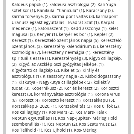
Káldeus papok (1)
,
káldeusi-asztrológia (2)
,
Kali Yuga
sötét kor (1)
,
Kánikula- "Canicula" (1)
,
Karácsony (3)
,
karma törvénye, (2)
,
karma-pont váltás (3)
,
karmapont-
Uránusz egzakt együttálás - kvadrát Szat (1)
,
Kárpát-
medence (1)
,
katonaszent (1)
,
Kedd asszonya (1)
,
kelet
mágusai (3)
,
Kenyér (1)
,
kenyér és bor (1)
,
Kepler (2)
,
Kereszt (1)
,
Keresztelő Szent János napja (5)
,
Keresztelő
Szent János, (3)
,
keresztény kalendárium (5)
,
keresztény
kozmológia (7)
,
keresztény névmágia (1)
,
keresztény
spirituális esszé (1)
,
Kereszténység (3)
,
Kígyó csillagkép,
(2)
,
Kígyó, az Aszklépioszi gyógyítás jelképe, (1)
,
Kígyótartó csillagkép (2)
,
Kikelet (5)
,
Király és
asztrológus (1)
,
Kisasszony napja (2)
,
Kisboldogasszony
(1)
,
Kiskutya - Nagykutya csillagképek (2)
,
kollektív
tudat, (3)
,
Kopernikusz (2)
,
Kör és kereszt (2)
,
Kör osztó
kereszt (3)
,
kormányváltás-asztrológia (1)
,
Korona vírus
(6)
,
Köröszt (4)
,
Körosztó kereszt (1)
,
Korszakkapu (5)
,
Korszakkapu- 2020, (1)
,
Korszakváltás (3)
,
Kos 0. fok (2)
,
Kos csillagjegy (1)
,
Kos Mars (2)
,
Kos Mars-Halak
Neptun együttállás (1)
,
Kos Nap-Jupiter- Mérleg Hold
szembenállás (1)
,
Kos Neptun (2)
,
Kos Szaturnusz (2)
,
Kos Telihold (1)
,
Kos Újhold (1)
,
Kos-Mérleg