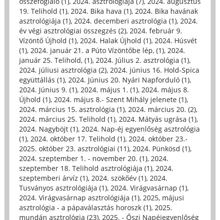
összefoglaló (1)
,
2024. asztrológiája (7)
,
2024. augusztus
19. Telihold (1)
,
2024. Bika hava (1)
,
2024. Bika havának
asztrológiája (1)
,
2024. decemberi asztrológia (1)
,
2024.
év végi asztrológiai összegzés (2)
,
2024. február 9.
Vízöntő Újhold (1)
,
2024. Halak Újhold (1)
,
2024. Húsvét
(1)
,
2024. január 21. a Púto Vízöntőbe lép, (1)
,
2024.
január 25. Telihold, (1)
,
2024. Július 2. asztrológia (1)
,
2024. júliusi asztrológia (2)
,
2024. június 16. Hold-Spica
együttállás (1)
,
2024. Június 20. Nyári Napforduló (1)
,
2024. Június 9. (1)
,
2024. május 1. (1)
,
2024. május 8.
Újhold (1)
,
2024. május 8.- Szent Mihály jelenete (1)
,
2024. március 15. asztrológia (1)
,
2024. március 20. (2)
,
2024. március 25. Telihold (1)
,
2024. Mátyás ugrása (1)
,
2024. Nagyböjt (1)
,
2024. Nap-éj egyenlőség asztrológia
(1)
,
2024. október 17. Telihold (1)
,
2024. október 23.-
2025. október 23. asztrológiai (11)
,
2024. Pünkösd (1)
,
2024. szeptember 1. - november 20. (1)
,
2024.
szeptember 18. Telihold asztrológiája (1)
,
2024.
szeptemberi árvíz (1)
,
2024. szökőév (1)
,
2024.
Tusványos asztrológiája (1)
,
2024. Virágvasárnap (1)
,
2024. Virágvasárnap asztrológiája (1)
,
2025, májusi
asztrológia - a pápaválasztás horoszk (1)
,
2025.
mundán asztrológia (23)
,
2025. - Őszi Napéjegyenlőség