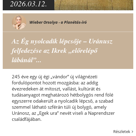
2026.03.12.
Wieber Orsolya - a Planétás-író
Az Ég nyolcadik lépcsője – Uránusz
felfedezése az Ikrek „előrelépő
lábánál”...
245 éve egy új égi „vándor” új világnézeti
fordulópontot hozott mozgásba: az addig
évezredeken át mítoszt, vallást, kultúrát és
tudásanyagot meghatározó hétbolygós rend fölé
egyszerre odakerült a nyolcadik lépcső, a szabad
szemmel látható szférán túli új bolygó, amely
Uránosz, az „Egek ura” nevét viseli a Naprendszer
családfájában.
Részletek