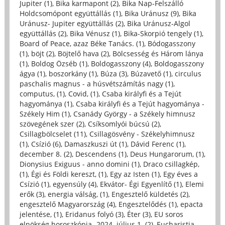
Jupiter (1)
,
Bika karmapont (2)
,
Bika Nap-Felszálló
Holdcsomópont együttállás (1)
,
Bika Uránusz (9)
,
Bika
Uránusz- Jupiter együttállás (2)
,
Bika Uránusz-Algol
együttállás (2)
,
Bika Vénusz (1)
,
Bika-Skorpió tengely (1)
,
Board of Peace, azaz Béke Tanács. (1)
,
Bódogasszony
(1)
,
böjt (2)
,
Böjtelő hava (2)
,
Bölcsesség és Három lánya
(1)
,
Boldog Özséb (1)
,
Boldogasszony (4)
,
Boldogasszony
ágya (1)
,
boszorkány (1)
,
Búza (3)
,
Búzavető (1)
,
circulus
paschalis magnus - a húsvétszámítás nagy (1)
,
computus, (1)
,
Covid, (1)
,
Csaba királyfi és a Tejút
hagyománya (1)
,
Csaba királyfi és a Tejút hagyománya -
Székely Him (1)
,
Csanády György - a Székely himnusz
szövegének szer (2)
,
Csíksomlyói búcsú (2)
,
Csillagbölcselet (11)
,
Csillagösvény - Székelyhimnusz
(1)
,
Csízió (6)
,
Damaszkuszi út (1)
,
Dávid Ferenc (1)
,
december 8. (2)
,
Descendens (1)
,
Deus Hungarorum, (1)
,
Dionysius Exiguus - anno domini (1)
,
Draco csillagkép,
(1)
,
Égi és Földi kereszt, (1)
,
Egy az Isten (1)
,
Egy éves a
Csízió (1)
,
egyensúly (4)
,
Ekvátor- Égi Egyenlítő (1)
,
Elemi
erők (3)
,
energia válság, (1)
,
Engesztelő küldetés (2)
,
engesztelő Magyarország (4)
,
Engesztelődés (1)
,
epacta
jelentése, (1)
,
Eridanus folyó (3)
,
Éter (3)
,
EU soros
elnökség horoszkópja- 2024. július 1. (2)
,
Eucharistia