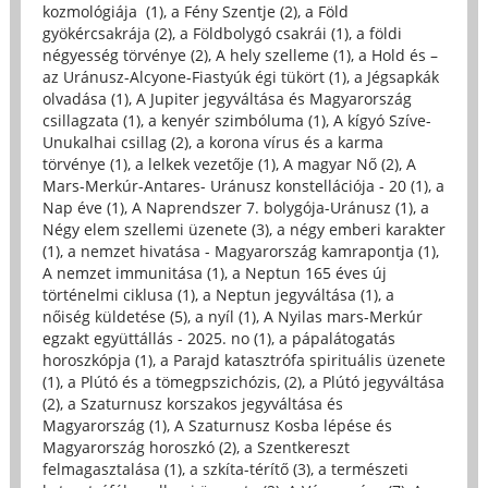
kozmológiája (1)
,
a Fény Szentje (2)
,
a Föld
gyökércsakrája (2)
,
a Földbolygó csakrái (1)
,
a földi
négyesség törvénye (2)
,
A hely szelleme (1)
,
a Hold és –
az Uránusz-Alcyone-Fiastyúk égi tükört (1)
,
a Jégsapkák
olvadása (1)
,
A Jupiter jegyváltása és Magyarország
csillagzata (1)
,
a kenyér szimbóluma (1)
,
A kígyó Szíve-
Unukalhai csillag (2)
,
a korona vírus és a karma
törvénye (1)
,
a lelkek vezetője (1)
,
A magyar Nő (2)
,
A
Mars-Merkúr-Antares- Uránusz konstellációja - 20 (1)
,
a
Nap éve (1)
,
A Naprendszer 7. bolygója-Uránusz (1)
,
a
Négy elem szellemi üzenete (3)
,
a négy emberi karakter
(1)
,
a nemzet hivatása - Magyarország kamrapontja (1)
,
A nemzet immunitása (1)
,
a Neptun 165 éves új
történelmi ciklusa (1)
,
a Neptun jegyváltása (1)
,
a
nőiség küldetése (5)
,
a nyíl (1)
,
A Nyilas mars-Merkúr
egzakt együttállás - 2025. no (1)
,
a pápalátogatás
horoszkópja (1)
,
a Parajd katasztrófa spirituális üzenete
(1)
,
a Plútó és a tömegpszichózis, (2)
,
a Plútó jegyváltása
(2)
,
a Szaturnusz korszakos jegyváltása és
Magyarország (1)
,
A Szaturnusz Kosba lépése és
Magyarország horoszkó (2)
,
a Szentkereszt
felmagasztalása (1)
,
a szkíta-térítő (3)
,
a természeti