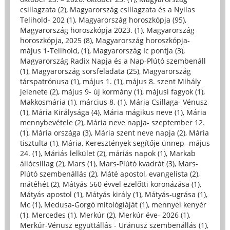
csillagzata (2)
,
Magyarország csillagzata és a Nyilas
Telihold- 202 (1)
,
Magyarország horoszkópja (95)
,
Magyarország horoszkópja 2023. (1)
,
Magyarország
horoszkópja, 2025 (8)
,
Magyarország horoszkópja-
május 1-Telihold, (1)
,
Magyarország Ic pontja (3)
,
Magyarország Radix Napja és a Nap-Plútó szembenáll
(1)
,
Magyarország sorsfeladata (25)
,
Magyarország
társpatrónusa (1)
,
május 1. (1)
,
május 8. szent Mihály
jelenete (2)
,
május 9- új kormány (1)
,
májusi fagyok (1)
,
Makkosmária (1)
,
március 8. (1)
,
Mária Csillaga- Vénusz
(1)
,
Mária Királysága (4)
,
Mária mágikus neve (1)
,
Mária
mennybevétele (2)
,
Mária neve napja- szeptember 12.
(1)
,
Mária országa (3)
,
Mária szent neve napja (2)
,
Mária
tisztulta (1)
,
Mária, Keresztények segítője ünnep- május
24. (1)
,
Máriás lelkület (2)
,
máriás napok (1)
,
Markab
állócsillag (2)
,
Mars (1)
,
Mars-Plútó kvadrát (3)
,
Mars-
Plútó szembenállás (2)
,
Máté apostol, evangelista (2)
,
mátéhét (2)
,
Mátyás 560 évvel ezelőtti koronázása (1)
,
Mátyás apostol (1)
,
Mátyás király (1)
,
Mátyás-ugrása (1)
,
Mc (1)
,
Medusa-Gorgó mitológiáját (1)
,
mennyei kenyér
(1)
,
Mercedes (1)
,
Merkúr (2)
,
Merkúr éve- 2026 (1)
,
Merkúr-Vénusz együttállás - Uránusz szembenállás (1)
,