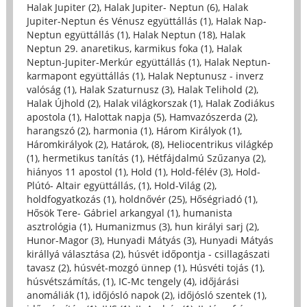
Halak Jupiter (2)
,
Halak Jupiter- Neptun (6)
,
Halak
Jupiter-Neptun és Vénusz együttállás (1)
,
Halak Nap-
Neptun együttállás (1)
,
Halak Neptun (18)
,
Halak
Neptun 29. anaretikus, karmikus foka (1)
,
Halak
Neptun-Jupiter-Merkúr együttállás (1)
,
Halak Neptun-
karmapont együttállás (1)
,
Halak Neptunusz - inverz
valóság (1)
,
Halak Szaturnusz (3)
,
Halak Telihold (2)
,
Halak Újhold (2)
,
Halak világkorszak (1)
,
Halak Zodiákus
apostola (1)
,
Halottak napja (5)
,
Hamvazószerda (2)
,
harangszó (2)
,
harmonia (1)
,
Három Királyok (1)
,
Háromkirályok (2)
,
Határok, (8)
,
Heliocentrikus világkép
(1)
,
hermetikus tanítás (1)
,
Hétfájdalmú Szűzanya (2)
,
hiányos 11 apostol (1)
,
Hold (1)
,
Hold-félév (3)
,
Hold-
Plútó- Altair együttállás, (1)
,
Hold-Világ (2)
,
holdfogyatkozás (1)
,
holdnővér (25)
,
Hőségriadó (1)
,
Hősök Tere- Gábriel arkangyal (1)
,
humanista
asztrológia (1)
,
Humanizmus (3)
,
hun királyi sarj (2)
,
Hunor-Magor (3)
,
Hunyadi Mátyás (3)
,
Hunyadi Mátyás
királlyá választása (2)
,
húsvét időpontja - csillagászati
tavasz (2)
,
húsvét-mozgó ünnep (1)
,
Húsvéti tojás (1)
,
húsvétszámítás, (1)
,
IC-Mc tengely (4)
,
időjárási
anomáliák (1)
,
időjósló napok (2)
,
időjósló szentek (1)
,