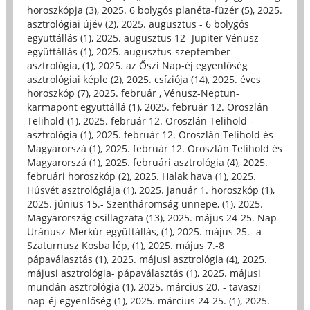
horoszkópja (3)
,
2025. 6 bolygós planéta-füzér (5)
,
2025.
asztrológiai újév (2)
,
2025. augusztus - 6 bolygós
együttállás (1)
,
2025. augusztus 12- Jupiter Vénusz
együttállás (1)
,
2025. augusztus-szeptember
asztrológia, (1)
,
2025. az Őszi Nap-éj egyenlőség
asztrológiai képle (2)
,
2025. csíziója (14)
,
2025. éves
horoszkóp (7)
,
2025. február , Vénusz-Neptun-
karmapont együttállá (1)
,
2025. február 12. Oroszlán
Telihold (1)
,
2025. február 12. Oroszlán Telihold -
asztrológia (1)
,
2025. február 12. Oroszlán Telihold és
Magyarorszá (1)
,
2025. február 12. Oroszlán Telihold és
Magyarorszá (1)
,
2025. februári asztrológia (4)
,
2025.
februári horoszkóp (2)
,
2025. Halak hava (1)
,
2025.
Húsvét asztrológiája (1)
,
2025. január 1. horoszkóp (1)
,
2025. június 15.- Szentháromság ünnepe, (1)
,
2025.
Magyarország csillagzata (13)
,
2025. május 24-25. Nap-
Uránusz-Merkúr együttállás, (1)
,
2025. május 25.- a
Szaturnusz Kosba lép, (1)
,
2025. május 7.-8
pápaválasztás (1)
,
2025. májusi asztrológia (4)
,
2025.
májusi asztrológia- pápaválasztás (1)
,
2025. májusi
mundán asztrológia (1)
,
2025. március 20. - tavaszi
nap-éj egyenlőség (1)
,
2025. március 24-25. (1)
,
2025.