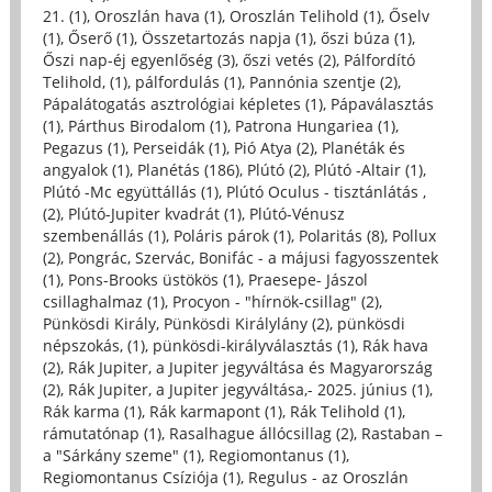
21. (1)
,
Oroszlán hava (1)
,
Oroszlán Telihold (1)
,
Őselv
(1)
,
Őserő (1)
,
Összetartozás napja (1)
,
őszi búza (1)
,
Őszi nap-éj egyenlőség (3)
,
őszi vetés (2)
,
Pálfordító
Telihold, (1)
,
pálfordulás (1)
,
Pannónia szentje (2)
,
Pápalátogatás asztrológiai képletes (1)
,
Pápaválasztás
(1)
,
Párthus Birodalom (1)
,
Patrona Hungariea (1)
,
Pegazus (1)
,
Perseidák (1)
,
Pió Atya (2)
,
Planéták és
angyalok (1)
,
Planétás (186)
,
Plútó (2)
,
Plútó -Altair (1)
,
Plútó -Mc együttállás (1)
,
Plútó Oculus - tisztánlátás ,
(2)
,
Plútó-Jupiter kvadrát (1)
,
Plútó-Vénusz
szembenállás (1)
,
Poláris párok (1)
,
Polaritás (8)
,
Pollux
(2)
,
Pongrác, Szervác, Bonifác - a májusi fagyosszentek
(1)
,
Pons-Brooks üstökös (1)
,
Praesepe- Jászol
csillaghalmaz (1)
,
Procyon - "hírnök-csillag" (2)
,
Pünkösdi Király, Pünkösdi Királylány (2)
,
pünkösdi
népszokás, (1)
,
pünkösdi-királyválasztás (1)
,
Rák hava
(2)
,
Rák Jupiter, a Jupiter jegyváltása és Magyarország
(2)
,
Rák Jupiter, a Jupiter jegyváltása,- 2025. június (1)
,
Rák karma (1)
,
Rák karmapont (1)
,
Rák Telihold (1)
,
rámutatónap (1)
,
Rasalhague állócsillag (2)
,
Rastaban –
a "Sárkány szeme" (1)
,
Regiomontanus (1)
,
Regiomontanus Csíziója (1)
,
Regulus - az Oroszlán