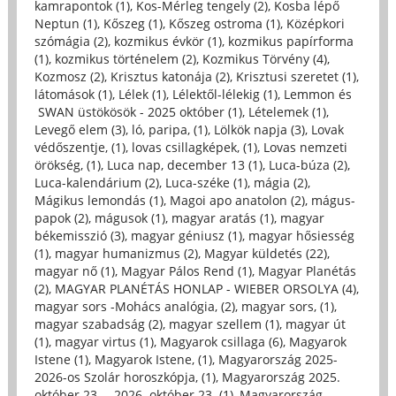
kamrapontok (1)
,
Kos-Mérleg tengely (2)
,
Kosba lépő
Neptun (1)
,
Kőszeg (1)
,
Kőszeg ostroma (1)
,
Középkori
szómágia (2)
,
kozmikus évkör (1)
,
kozmikus papírforma
(1)
,
kozmikus történelem (2)
,
Kozmikus Törvény (4)
,
Kozmosz (2)
,
Krisztus katonája (2)
,
Krisztusi szeretet (1)
,
látomások (1)
,
Lélek (1)
,
Lélektől-lélekig (1)
,
Lemmon és
SWAN üstökösök - 2025 október (1)
,
Lételemek (1)
,
Levegő elem (3)
,
ló, paripa, (1)
,
Lölkök napja (3)
,
Lovak
védőszentje, (1)
,
lovas csillagképek, (1)
,
Lovas nemzeti
örökség, (1)
,
Luca nap, december 13 (1)
,
Luca-búza (2)
,
Luca-kalendárium (2)
,
Luca-széke (1)
,
mágia (2)
,
Mágikus lemondás (1)
,
Magoi apo anatolon (2)
,
mágus-
papok (2)
,
mágusok (1)
,
magyar aratás (1)
,
magyar
békemisszió (3)
,
magyar géniusz (1)
,
magyar hősiesség
(1)
,
magyar humanizmus (2)
,
Magyar küldetés (22)
,
magyar nő (1)
,
Magyar Pálos Rend (1)
,
Magyar Planétás
(2)
,
MAGYAR PLANÉTÁS HONLAP - WIEBER ORSOLYA (4)
,
magyar sors -Mohács analógia, (2)
,
magyar sors, (1)
,
magyar szabadság (2)
,
magyar szellem (1)
,
magyar út
(1)
,
magyar virtus (1)
,
Magyarok csillaga (6)
,
Magyarok
Istene (1)
,
Magyarok Istene, (1)
,
Magyarország 2025-
2026-os Szolár horoszkópja, (1)
,
Magyarország 2025.
október 23. – 2026. október 23. (1)
,
Magyarország