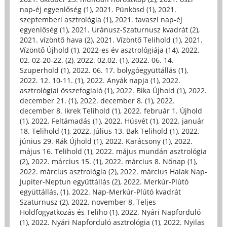
nap-éj egyenlőség (1)
,
2021. Pünkösd (1)
,
2021.
szeptemberi asztrológia (1)
,
2021. tavaszi nap-éj
egyenlőség (1)
,
2021. Uránusz-Szaturnusz kvadrát (2)
,
2021. vízöntő hava (2)
,
2021. Vízöntő Telihold (1)
,
2021.
Vízöntő Újhold (1)
,
2022-es év asztrológiája (14)
,
2022.
02. 02-20-22. (2)
,
2022. 02.02. (1)
,
2022. 06. 14.
Szuperhold (1)
,
2022. 06. 17. bolygóegyüttállás (1)
,
2022. 12. 10-11. (1)
,
2022. Anyák napja (1)
,
2022.
asztrológiai összefoglaló (1)
,
2022. Bika Újhold (1)
,
2022.
december 21. (1)
,
2022. december 8. (1)
,
2022.
december 8. Ikrek Telihold (1)
,
2022. február 1. Újhold
(1)
,
2022. Feltámadás (1)
,
2022. Húsvét (1)
,
2022. január
18. Telihold (1)
,
2022. Július 13. Bak Telihold (1)
,
2022.
június 29. Rák Újhold (1)
,
2022. Karácsony (1)
,
2022.
május 16. Telihold (1)
,
2022. május mundán asztrológia
(2)
,
2022. március 15. (1)
,
2022. március 8. Nőnap (1)
,
2022. március asztrológia (2)
,
2022. március Halak Nap-
Jupiter-Neptun együttállás (2)
,
2022. Merkúr-Plútó
együttállás, (1)
,
2022. Nap-Merkúr-Plútó kvadrát
Szaturnusz (2)
,
2022. november 8. Teljes
Holdfogyatkozás és Teliho (1)
,
2022. Nyári Napforduló
(1)
,
2022. Nyári Napforduló asztrológia (1)
,
2022. Nyilas