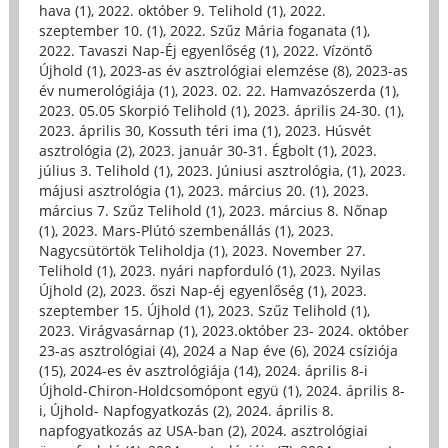
hava (1)
,
2022. október 9. Telihold (1)
,
2022.
szeptember 10. (1)
,
2022. Szűz Mária foganata (1)
,
2022. Tavaszi Nap-Éj egyenlőség (1)
,
2022. Vízöntő
Újhold (1)
,
2023-as év asztrológiai elemzése (8)
,
2023-as
év numerológiája (1)
,
2023. 02. 22. Hamvazószerda (1)
,
2023. 05.05 Skorpió Telihold (1)
,
2023. április 24-30. (1)
,
2023. április 30, Kossuth téri ima (1)
,
2023. Húsvét
asztrológia (2)
,
2023. január 30-31. Égbolt (1)
,
2023.
július 3. Telihold (1)
,
2023. Júniusi asztrológia, (1)
,
2023.
májusi asztrológia (1)
,
2023. március 20. (1)
,
2023.
március 7. Szűz Telihold (1)
,
2023. március 8. Nőnap
(1)
,
2023. Mars-Plútó szembenállás (1)
,
2023.
Nagycsütörtök Teliholdja (1)
,
2023. November 27.
Telihold (1)
,
2023. nyári napforduló (1)
,
2023. Nyilas
Újhold (2)
,
2023. őszi Nap-éj egyenlőség (1)
,
2023.
szeptember 15. Újhold (1)
,
2023. Szűz Telihold (1)
,
2023. Virágvasárnap (1)
,
2023.október 23- 2024. október
23-as asztrológiai (4)
,
2024 a Nap éve (6)
,
2024 csíziója
(15)
,
2024-es év asztrológiája (14)
,
2024. április 8-i
Újhold-Chiron-Holdcsomópont együ (1)
,
2024. április 8-
i, Újhold- Napfogyatkozás (2)
,
2024. április 8.
napfogyatkozás az USA-ban (2)
,
2024. asztrológiai