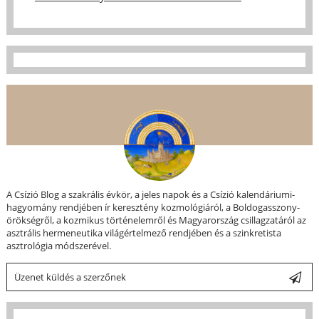
A Csízió Blog a szakrális évkör, a jeles napok és a Csízió kalendáriumi-
hagyomány rendjében ír keresztény kozmológiáról, a Boldogasszony-
örökségről, a kozmikus történelemről és Magyarország csillagzatáról az
asztrális hermeneutika világértelmező rendjében és a szinkretista
asztrológia módszerével.
Üzenet küldés a szerzőnek