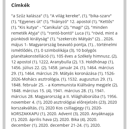
Címkék
"a Szűz kalásza" (1)
,
"A világ kereke", (1)
,
"bika-szarv"
(1)
,
"Egyenes út" (1)
,
"hiányzó" 12. apostol (1)
,
"Kettős"
(1)
,
"Kis kutya" - "Canikula" (2)
,
"magi" (2)
,
"minden
remeték Atyja" (1)
,
"rontó-bontó" Luca (1)
,
"rövid, mint a
pünkösdi királyság" (1)
,
"szekercés Mátyás" (2)
,
, 2026.
május 1- Magyarország beavató pontja, (1)
,
, történelmi
ismétlődés, (1)
,
0 szimbolikája (3)
,
10 bolygós
planétakonstelláció (1)
,
105 éves a Székely himnusz, (2)
,
12 apostol (1)
,
1222, Aranybulla (2)
,
13. Holdhónap (1)
,
1456. július 22. (2)
,
1458. január 24. (1)
,
1464. március
29. (1)
,
1464. március 29. Mátyás koronázása (1)
,
1526-
2026-Mohács asztrológia, (1)
,
1532. augusztus 29. (1)
,
1848. február 25. - a Kommunista Kiáltvány megjele (2)
,
1848. március 15. (4)
,
1941. március 28. (1)
,
1941.
március 28. Magyarország a II. Világháborúba (1)
,
1956.
november 4. (1)
,
2020 asztrológiai előrejelzés (23)
,
2020
korszakváltás, (1)
,
2020 Kos csillagjegy (1)
,
2020-
kORSZAKKAPU (1)
,
2020. Advent (3)
,
2020. Anyáknapja
(1)
,
2020. április hava (2)
,
2020. Bika (4)
,
2020.
december (1)
,
2020. december 21-24. (1)
,
2020.