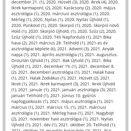
december 21. (1)
,
2020. Húsvét (3)
,
2020. Ikrek (4)
,
2020.
Ikrek karmapont, (2)
,
2020. Karácsony (2)
,
2020. május
asztrológia (1)
,
2020. márciusi asztrológia (1)
,
2020.
Mérleg (1)
,
2020. Nyilas (1)
,
2020. Nyilas Újhold (1)
,
2020. Pünkösd (1)
,
2020. Skorpió (1)
,
2020. Skorpió növő
Hold (1)
,
2020. Skorpió Újhold, (1)
,
2020. Szűz (2)
,
2020.
Szűz Újhold (1)
,
2020. Téli Napforduló (1)
,
2021 Bika
hava (2)
,
2021 március 28. Telihold (1)
,
2021-es év
asztrológiai képlete (6)
,
2021. Advent (3)
,
2021. Anyák
napja (1)
,
2021. április asztrológia (1)
,
2021. augusztus,
Oroszlán Újhold (1)
,
2021. Bak Újhold (1)
,
2021. Bika
Újhold (1)
,
2021. december 19, (1)
,
2021. december 8.
(2)
,
2021. decemberi asztrológia (1)
,
2021. Halak hava
(1)
,
2021. Halak Zodiákus (1)
,
2021. Húsvét (2)
,
2021.
Ikrek (1)
,
2021. Ikrek karmapont (3)
,
2021. Ikrek Újhold
(1)
,
2021. január (1)
,
2021. januári asztrológia (3)
,
2021.
januári Telihold (1)
,
2021. június 10. gyűrűs
napfogyatkozás (1)
,
2021. május asztrológia (1)
,
2021.
március (1)
,
2021. március 15. (1)
,
2021. márciusi
asztrológia (1)
,
2021. Mérleg hava (1)
,
2021. Nagyböjt
(2)
,
2021. november havi asztrológia (1)
,
2021. Nyilas
Újhold (1)
,
2021. óév (1)
,
2021. október 20. Telihold (1)
,
2021. október 23. mundán horoszkóp (2)
,
2021. őszi