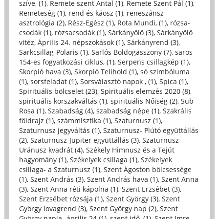
szíve, (1)
,
Remete szent Antal (1)
,
Remete Szent Pál (1)
,
Remeteség (1)
,
rend és káosz (1)
,
reneszánsz
asztrológia (2)
,
Rész-Egész (1)
,
Rota Mundi, (1)
,
rózsa-
csodák (1)
,
rózsacsodák (1)
,
Sárkányölő (3)
,
Sárkányölő
vitéz, Április 24. népszokások (1)
,
Sárkányrend (3)
,
Sarkcsillag-Polaris (1)
,
Sarlós Boldogasszony (7)
,
saros
154-es fogyatkozási ciklus, (1)
,
Serpens csillagkép (1)
,
Skorpió hava (3)
,
Skorpió Telihold (1)
,
só szimbóluma
(1)
,
sorsfeladat (1)
,
Sorsválasztó napok , (1)
,
Spica (1)
,
Spirituális bölcselet (23)
,
Spirituális elemzés 2020 (8)
,
spirituális korszakváltás (1)
,
spirituális Nőiség (2)
,
Sub
Rosa (1)
,
Szabadság (4)
,
szabadság népe (1)
,
Szakrális
földrajz (1)
,
számmisztika (1)
,
Szaturnusz (1)
,
Szaturnusz jegyváltás (1)
,
Szaturnusz- Plútó együttállás
(2)
,
Szaturnusz-Jupiter együttállás (3)
,
Szaturnusz-
Uránusz kvadrát (4)
,
Székely Himnusz és a Tejút
hagyomány (1)
,
Székelyek csillaga (1)
,
Székelyek
csillaga- a Szaturnusz (1)
,
Szent Ágoston bölcsessége
(1)
,
Szent András (3)
,
Szent András hava (1)
,
Szent Anna
(3)
,
Szent Anna réti kápolna (1)
,
Szent Erzsébet (3)
,
Szent Erzsébet rózsája (1)
,
Szent György (3)
,
Szent
György lovagrend (3)
,
Szent György nap (2)
,
Szent
György napja -április 24 (1)
,
szent idő, (1)
,
Szent Imre