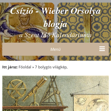
Csízió - Wieber Orsolya
blogja
a Szent Idő Kalendáriuma
Menü
Itt jársz:
Főoldal
»
7 bolygós világkép,