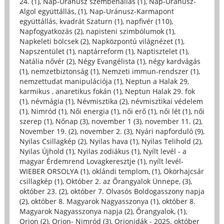
24. (1)
,
Nap-Uránusz szembenállás (1)
,
Nap-Uránusz-
Algol együttállás, (1)
,
Nap-Uránusz-Karmapont
együttállás, kvadrát Szaturn (1)
,
napfivér (110)
,
Napfogyatkozás (2)
,
napisteni szimbólumok (1)
,
Napkeleti bölcsek (2)
,
Napközpontú világnézet (1)
,
Napszentület (1)
,
naptárreform (1)
,
Naptisztelet (1)
,
Natália nővér (2)
,
Négy Evangélista (1)
,
négy kardvágás
(1)
,
nemzetbiztonság (1)
,
Nemzeti immun-rendszer (1)
,
nemzettudat manipulációja (1)
,
Neptun a Halak 29,
karmikus , anaretikus fokán (1)
,
Neptun Halak 29. fok
(1)
,
névmágia (1)
,
Névmisztika (2)
,
névmisztikai védelem
(1)
,
Nimród (1)
,
Női energia (1)
,
női erő (1)
,
női lét (1)
,
női
szerep (1)
,
Nőnap (3)
,
november 1 (3)
,
november 11. (2)
,
November 19. (2)
,
november 2. (3)
,
Nyári napforduló (9)
,
Nyilas Csillagkép (2)
,
Nyilas hava (1)
,
Nyilas Telihold (2)
,
Nyilas Újhold (1)
,
Nyilas zodiákus (1)
,
Nyílt levél - a
magyar Érdemrend Lovagkeresztje (1)
,
nyílt levél-
WIEBER ORSOLYA (1)
,
oklándi templom, (1)
,
Ökörhajcsár
csillagkép (1)
,
Október 2. az Őrangyalok Ünnepe, (3)
,
október 23. (2)
,
október 7. Olvasós Boldogasszony napja
(2)
,
október 8. Magyarok Nagyasszonya (1)
,
október 8.
Magyarok Nagyasszonya napja (2)
,
Őrangyalok, (1)
,
Orion (2)
,
Orion- Nimród (3)
,
Orionidák - 2025. október