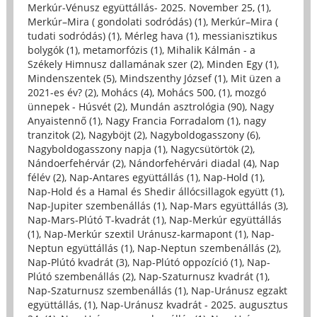
Merkúr-Vénusz együttállás- 2025. November 25, (1)
,
Merkúr–Mira ( gondolati sodródás) (1)
,
Merkúr–Mira (
tudati sodródás) (1)
,
Mérleg hava (1)
,
messianisztikus
bolygók (1)
,
metamorfózis (1)
,
Mihalik Kálmán - a
Székely Himnusz dallamának szer (2)
,
Minden Egy (1)
,
Mindenszentek (5)
,
Mindszenthy József (1)
,
Mit üzen a
2021-es év? (2)
,
Mohács (4)
,
Mohács 500, (1)
,
mozgó
ünnepek - Húsvét (2)
,
Mundán asztrológia (90)
,
Nagy
Anyaistennő (1)
,
Nagy Francia Forradalom (1)
,
nagy
tranzitok (2)
,
Nagyböjt (2)
,
Nagyboldogasszony (6)
,
Nagyboldogasszony napja (1)
,
Nagycsütörtök (2)
,
Nándoerfehérvár (2)
,
Nándorfehérvári diadal (4)
,
Nap
félév (2)
,
Nap-Antares együttállás (1)
,
Nap-Hold (1)
,
Nap-Hold és a Hamal és Shedir állócsillagok együtt (1)
,
Nap-Jupiter szembenállás (1)
,
Nap-Mars együttállás (3)
,
Nap-Mars-Plútó T-kvadrát (1)
,
Nap-Merkúr együttállás
(1)
,
Nap-Merkúr szextil Uránusz-karmapont (1)
,
Nap-
Neptun együttállás (1)
,
Nap-Neptun szembenállás (2)
,
Nap-Plútó kvadrát (3)
,
Nap-Plútó oppozíció (1)
,
Nap-
Plútó szembenállás (2)
,
Nap-Szaturnusz kvadrát (1)
,
Nap-Szaturnusz szembenállás (1)
,
Nap-Uránusz egzakt
együttállás, (1)
,
Nap-Uránusz kvadrát - 2025. augusztus