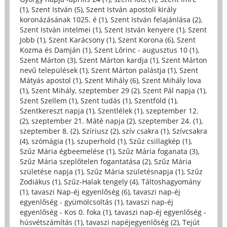
(1)
,
Szent István (5)
,
Szent István apostoli király
koronázásának 1025. é (1)
,
Szent István felajánlása (2)
,
Szent István intelmei (1)
,
Szent István kenyere (1)
,
Szent
Jobb (1)
,
Szent Karácsony (1)
,
Szent Korona (6)
,
Szent
Kozma és Damján (1)
,
Szent Lőrinc - augusztus 10 (1)
,
Szent Márton (3)
,
Szent Márton kardja (1)
,
Szent Márton
nevű települések (1)
,
Szent Márton palástja (1)
,
Szent
Mátyás apostol (1)
,
Szent Mihály (6)
,
Szent Mihály lova
(1)
,
Szent Mihály, szeptember 29 (2)
,
Szent Pál napja (1)
,
Szent Szellem (1)
,
Szent tudás (1)
,
Szentföld (1)
,
Szentkereszt napja (1)
,
Szentlélek (1)
,
szeptember 12.
(2)
,
szeptember 21. Máté napja (2)
,
szeptember 24. (1)
,
szeptember 8. (2)
,
Szíriusz (2)
,
szív csakra (1)
,
Szívcsakra
(4)
,
szómágia (1)
,
szuperhold (1)
,
Szűz csillagkép (1)
,
Szűz Mária égbeemelése (1)
,
Szűz Mária foganata (3)
,
Szűz Mária szeplőtelen fogantatása (2)
,
Szűz Mária
születése napja (1)
,
Szűz Mária születésnapja (1)
,
Szűz
Zodiákus (1)
,
Szűz-Halak tengely (4)
,
Táltoshagyomány
(1)
,
tavaszi Nap-éj egyenlőség (6)
,
tavaszi nap-éj
egyenlőség - gyümölcsoltás (1)
,
tavaszi nap-éj
egyenlőség - Kos 0. foka (1)
,
tavaszi nap-éj egyenlőség -
húsvétszámítás (1)
,
tavaszi napéjegyenlőség (2)
,
Tejút