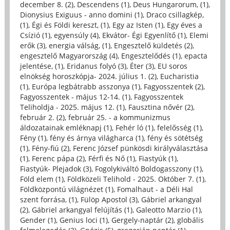
december 8. (2)
,
Descendens (1)
,
Deus Hungarorum, (1)
,
Dionysius Exiguus - anno domini (1)
,
Draco csillagkép,
(1)
,
Égi és Földi kereszt, (1)
,
Egy az Isten (1)
,
Egy éves a
Csízió (1)
,
egyensúly (4)
,
Ekvátor- Égi Egyenlítő (1)
,
Elemi
erők (3)
,
energia válság, (1)
,
Engesztelő küldetés (2)
,
engesztelő Magyarország (4)
,
Engesztelődés (1)
,
epacta
jelentése, (1)
,
Eridanus folyó (3)
,
Éter (3)
,
EU soros
elnökség horoszkópja- 2024. július 1. (2)
,
Eucharistia
(1)
,
Európa legbátrabb asszonya (1)
,
Fagyosszentek (2)
,
Fagyosszentek - május 12-14. (1)
,
Fagyosszentek
Teliholdja - 2025. május 12. (1)
,
Fausztina nővér (2)
,
február 2. (2)
,
február 25. - a kommunizmus
áldozatainak emléknapj (1)
,
Fehér ló (1)
,
felelősség (1)
,
Fény (1)
,
fény és árnya világharca (1)
,
fény és sötétség
(1)
,
Fény-fiú (2)
,
Ferenc József pünkösdi királyválasztása
(1)
,
Ferenc pápa (2)
,
Férfi és Nő (1)
,
Fiastyúk (1)
,
Fiastyúk- Plejadok (3)
,
Fogolykiváltó Boldogasszony (1)
,
Föld elem (1)
,
Földközeli Telihold - 2025. Október 7. (1)
,
Földközpontú világnézet (1)
,
Fomalhaut - a Déli Hal
szent forrása, (1)
,
Fülöp Apostol (3)
,
Gábriel arkangyal
(2)
,
Gábriel arkangyal felújítás (1)
,
Galeotto Marzio (1)
,
Gender (1)
,
Genius loci (1)
,
Gergely-naptár (2)
,
globális