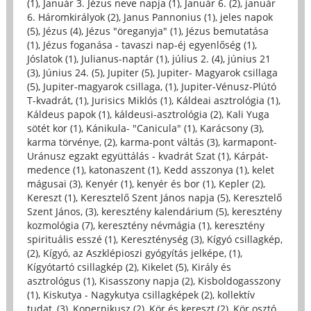
(1)
,
Január 3. Jézus neve napja (1)
,
Január 6. (2)
,
január
6. Háromkirályok (2)
,
Janus Pannonius (1)
,
jeles napok
(5)
,
Jézus (4)
,
Jézus "öreganyja" (1)
,
Jézus bemutatása
(1)
,
Jézus foganása - tavaszi nap-éj egyenlőség (1)
,
Jóslatok (1)
,
Julianus-naptár (1)
,
július 2. (4)
,
június 21
(3)
,
Június 24. (5)
,
Jupiter (5)
,
Jupiter- Magyarok csillaga
(5)
,
Jupiter-magyarok csillaga, (1)
,
Jupiter-Vénusz-Plútó
T-kvadrát, (1)
,
Jurisics Miklós (1)
,
Káldeai asztrológia (1)
,
Káldeus papok (1)
,
káldeusi-asztrológia (2)
,
Kali Yuga
sötét kor (1)
,
Kánikula- "Canicula" (1)
,
Karácsony (3)
,
karma törvénye, (2)
,
karma-pont váltás (3)
,
karmapont-
Uránusz egzakt együttálás - kvadrát Szat (1)
,
Kárpát-
medence (1)
,
katonaszent (1)
,
Kedd asszonya (1)
,
kelet
mágusai (3)
,
Kenyér (1)
,
kenyér és bor (1)
,
Kepler (2)
,
Kereszt (1)
,
Keresztelő Szent János napja (5)
,
Keresztelő
Szent János, (3)
,
keresztény kalendárium (5)
,
keresztény
kozmológia (7)
,
keresztény névmágia (1)
,
keresztény
spirituális esszé (1)
,
Kereszténység (3)
,
Kígyó csillagkép,
(2)
,
Kígyó, az Aszklépioszi gyógyítás jelképe, (1)
,
Kígyótartó csillagkép (2)
,
Kikelet (5)
,
Király és
asztrológus (1)
,
Kisasszony napja (2)
,
Kisboldogasszony
(1)
,
Kiskutya - Nagykutya csillagképek (2)
,
kollektív
tudat, (3)
,
Kopernikusz (2)
,
Kör és kereszt (2)
,
Kör osztó