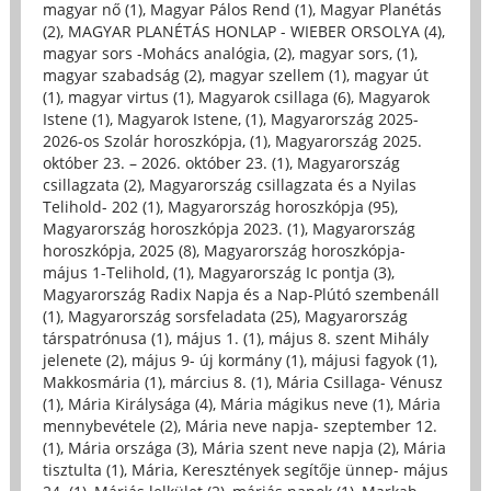
magyar nő (1)
,
Magyar Pálos Rend (1)
,
Magyar Planétás
(2)
,
MAGYAR PLANÉTÁS HONLAP - WIEBER ORSOLYA (4)
,
magyar sors -Mohács analógia, (2)
,
magyar sors, (1)
,
magyar szabadság (2)
,
magyar szellem (1)
,
magyar út
(1)
,
magyar virtus (1)
,
Magyarok csillaga (6)
,
Magyarok
Istene (1)
,
Magyarok Istene, (1)
,
Magyarország 2025-
2026-os Szolár horoszkópja, (1)
,
Magyarország 2025.
október 23. – 2026. október 23. (1)
,
Magyarország
csillagzata (2)
,
Magyarország csillagzata és a Nyilas
Telihold- 202 (1)
,
Magyarország horoszkópja (95)
,
Magyarország horoszkópja 2023. (1)
,
Magyarország
horoszkópja, 2025 (8)
,
Magyarország horoszkópja-
május 1-Telihold, (1)
,
Magyarország Ic pontja (3)
,
Magyarország Radix Napja és a Nap-Plútó szembenáll
(1)
,
Magyarország sorsfeladata (25)
,
Magyarország
társpatrónusa (1)
,
május 1. (1)
,
május 8. szent Mihály
jelenete (2)
,
május 9- új kormány (1)
,
májusi fagyok (1)
,
Makkosmária (1)
,
március 8. (1)
,
Mária Csillaga- Vénusz
(1)
,
Mária Királysága (4)
,
Mária mágikus neve (1)
,
Mária
mennybevétele (2)
,
Mária neve napja- szeptember 12.
(1)
,
Mária országa (3)
,
Mária szent neve napja (2)
,
Mária
tisztulta (1)
,
Mária, Keresztények segítője ünnep- május