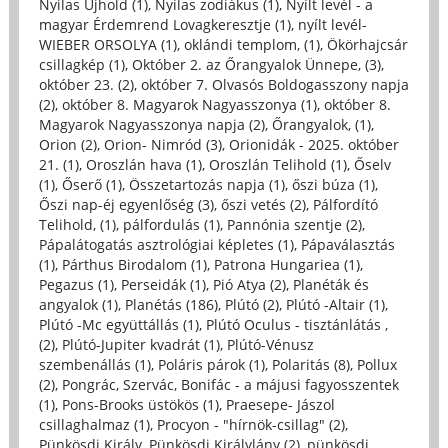
Nyilas Újhold (1)
,
Nyilas zodiákus (1)
,
Nyílt levél - a
magyar Érdemrend Lovagkeresztje (1)
,
nyílt levél-
WIEBER ORSOLYA (1)
,
oklándi templom, (1)
,
Ökörhajcsár
csillagkép (1)
,
Október 2. az Őrangyalok Ünnepe, (3)
,
október 23. (2)
,
október 7. Olvasós Boldogasszony napja
(2)
,
október 8. Magyarok Nagyasszonya (1)
,
október 8.
Magyarok Nagyasszonya napja (2)
,
Őrangyalok, (1)
,
Orion (2)
,
Orion- Nimród (3)
,
Orionidák - 2025. október
21. (1)
,
Oroszlán hava (1)
,
Oroszlán Telihold (1)
,
Őselv
(1)
,
Őserő (1)
,
Összetartozás napja (1)
,
őszi búza (1)
,
Őszi nap-éj egyenlőség (3)
,
őszi vetés (2)
,
Pálfordító
Telihold, (1)
,
pálfordulás (1)
,
Pannónia szentje (2)
,
Pápalátogatás asztrológiai képletes (1)
,
Pápaválasztás
(1)
,
Párthus Birodalom (1)
,
Patrona Hungariea (1)
,
Pegazus (1)
,
Perseidák (1)
,
Pió Atya (2)
,
Planéták és
angyalok (1)
,
Planétás (186)
,
Plútó (2)
,
Plútó -Altair (1)
,
Plútó -Mc együttállás (1)
,
Plútó Oculus - tisztánlátás ,
(2)
,
Plútó-Jupiter kvadrát (1)
,
Plútó-Vénusz
szembenállás (1)
,
Poláris párok (1)
,
Polaritás (8)
,
Pollux
(2)
,
Pongrác, Szervác, Bonifác - a májusi fagyosszentek
(1)
,
Pons-Brooks üstökös (1)
,
Praesepe- Jászol
csillaghalmaz (1)
,
Procyon - "hírnök-csillag" (2)
,
Pünkösdi Király, Pünkösdi Királylány (2)
,
pünkösdi