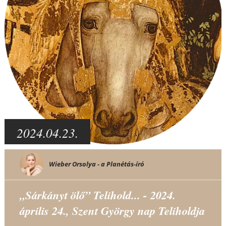
2024.04.23.
Wieber Orsolya - a Planétás-író
„Sárkányt ölő” Telihold... - 2024.
április 24., Szent György nap Teliholdja