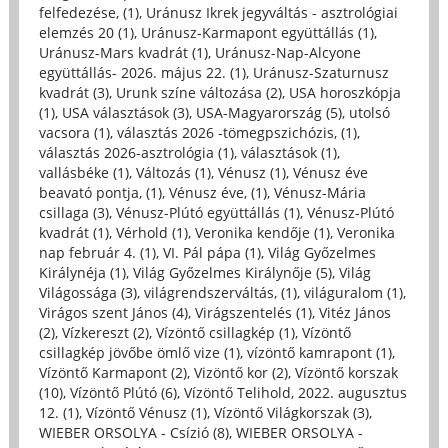
felfedezése, (1)
,
Uránusz Ikrek jegyváltás - asztrológiai
elemzés 20 (1)
,
Uránusz-Karmapont együttállás (1)
,
Uránusz-Mars kvadrát (1)
,
Uránusz-Nap-Alcyone
együttállás- 2026. május 22. (1)
,
Uránusz-Szaturnusz
kvadrát (3)
,
Urunk színe változása (2)
,
USA horoszkópja
(1)
,
USA választások (3)
,
USA-Magyarország (5)
,
utolsó
vacsora (1)
,
választás 2026 -tömegpszichózis, (1)
,
választás 2026-asztrológia (1)
,
választások (1)
,
vallásbéke (1)
,
Változás (1)
,
Vénusz (1)
,
Vénusz éve
beavató pontja, (1)
,
Vénusz éve, (1)
,
Vénusz-Mária
csillaga (3)
,
Vénusz-Plútó együttállás (1)
,
Vénusz-Plútó
kvadrát (1)
,
Vérhold (1)
,
Veronika kendője (1)
,
Veronika
nap február 4. (1)
,
VI. Pál pápa (1)
,
Világ Győzelmes
Királynéja (1)
,
Világ Győzelmes Királynője (5)
,
Világ
Világossága (3)
,
világrendszerváltás, (1)
,
világuralom (1)
,
Virágos szent János (4)
,
Virágszentelés (1)
,
Vitéz János
(2)
,
Vízkereszt (2)
,
Vízöntő csillagkép (1)
,
Vízöntő
csillagkép jövőbe ömlő vize (1)
,
vízöntő kamrapont (1)
,
Vízöntő Karmapont (2)
,
Vizöntő kor (2)
,
Vízöntő korszak
(10)
,
Vízöntő Plútó (6)
,
Vízöntő Telihold, 2022. augusztus
12. (1)
,
Vízöntő Vénusz (1)
,
Vízöntő Világkorszak (3)
,
WIEBER ORSOLYA - Csízió (8)
,
WIEBER ORSOLYA -