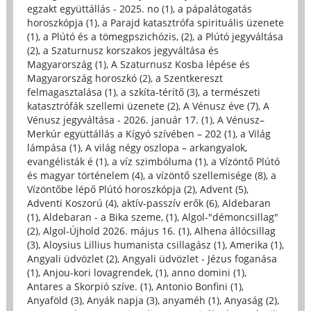
egzakt együttállás - 2025. no (1)
,
a pápalátogatás
horoszkópja (1)
,
a Parajd katasztrófa spirituális üzenete
(1)
,
a Plútó és a tömegpszichózis, (2)
,
a Plútó jegyváltása
(2)
,
a Szaturnusz korszakos jegyváltása és
Magyarország (1)
,
A Szaturnusz Kosba lépése és
Magyarország horoszkó (2)
,
a Szentkereszt
felmagasztalása (1)
,
a szkíta-térítő (3)
,
a természeti
katasztrófák szellemi üzenete (2)
,
A Vénusz éve (7)
,
A
Vénusz jegyváltása - 2026. január 17. (1)
,
A Vénusz–
Merkúr együttállás a Kígyó szívében – 202 (1)
,
a Világ
lámpása (1)
,
A világ négy oszlopa – arkangyalok,
evangélisták é (1)
,
a víz szimbóluma (1)
,
a Vízöntő Plútó
és magyar történelem (4)
,
a vízöntő szellemisége (8)
,
a
Vízöntőbe lépő Plútó horoszkópja (2)
,
Advent (5)
,
Adventi Koszorú (4)
,
aktív-passzív erők (6)
,
Aldebaran
(1)
,
Aldebaran - a Bika szeme, (1)
,
Algol-"démoncsillag"
(2)
,
Algol-Újhold 2026. május 16. (1)
,
Alhena állócsillag
(3)
,
Aloysius Lillius humanista csillagász (1)
,
Amerika (1)
,
Angyali üdvözlet (2)
,
Angyali üdvözlet - Jézus foganása
(1)
,
Anjou-kori lovagrendek, (1)
,
anno domini (1)
,
Antares a Skorpió szíve. (1)
,
Antonio Bonfini (1)
,
Anyaföld (3)
,
Anyák napja (3)
,
anyaméh (1)
,
Anyaság (2)
,