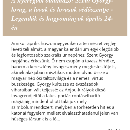
A nyeregből oltalmazó: Szent György-
lovag, a lovak és lovasok védőszentje -
Legendák és hagyományok április 24-
én
Amikor április huszonnegyedikén a természet végleg
leveti téli álmát, a magyar kalendárium egyik legősibb
és legfontosabb szakrális ünnepéhez, Szent György
napjához érkezünk. Ő nem csupán a tavasz hírnöke,
hanem a keresztény lovageszmény megtestesítője is,
akinek alakjában misztikus módon olvad össze a
magyar nép ősi táltosvilága és a nemesi virtus
büszkesége. György kultusza az évszázadok
viharaiban vált teljessé: az Anjou-királyok dicső
lovagrendjeitől a falusi porták rontáselhárító
mágiájáig mindenhol ott találjuk mély
szimbólumrendszert, melyben a törhetetlen hit és a
katonai fegyelem mellett elválaszthatatlanul jelen van
hűséges társunk is a ló...