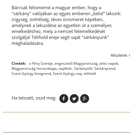
Bárcsak felismerné a magyar ember, hogy a
"sárkány" valójában az egyes emberen „belül” lakozik:
irigység, önhittség, téves önismeret képében,
amelynek a leküzdése az egyetlen út a személyes
emelkedéshez, mely a nemzet felemelkedését
szolgálja! Telihold ereje segít saját "sárkányunk"
meghaladására.
Részletek
Címkék:
a Fény Szentje
,
engesztelő Magyarország
,
jeles napok
,
Magyarország horoszkópja
,
napfivér
,
Sárkányölő
,
Sárkányrend
,
Szent György lovagrend
,
Szent György nap
,
telihold
Ha tetszett, oszd meg: