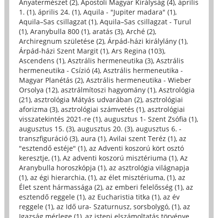
Anyatermészet (2)
,
Apostoli Magyar Királyság (4)
,
április
1. (1)
,
április 24. (1)
,
Aquila - "Jupiter madara" (1)
,
Aquila–Sas csillagzat (1)
,
Aquila–Sas csillagzat - Turul
(1)
,
Aranybulla 800 (1)
,
aratás (3)
,
Arché (2)
,
Archiregnum születése (2)
,
Árpád-házi királylány (1)
,
Árpád-házi Szent Margit (1)
,
Ars Regina (103)
,
Ascendens (1)
,
Asztrális hermeneutika (3)
,
Asztrális
hermeneutika - Csízió (4)
,
Asztrális hermeneutika -
Magyar Planétás (2)
,
Asztrális hermeneutika - Wieber
Orsolya (12)
,
asztrálmítoszi hagyomány (1)
,
Asztrológia
(21)
,
asztrológia Mátyás udvarában (2)
,
asztrológiai
aforizma (3)
,
asztrológiai számvetés (1)
,
asztrológiai
visszatekintés 2021-re (1)
,
augusztus 1- Szent Zsófia (1)
,
augusztus 15. (3)
,
augusztus 20. (3)
,
augusztus 6. -
transzfiguráció (3)
,
aura (1)
,
Avilai szent Teréz (1)
,
az
"esztendő estéje" (1)
,
az Adventi koszorú kört osztó
keresztje, (1)
,
Az adventi koszorú misztériuma (1)
,
Az
Aranybulla horoszkópja (1)
,
az asztrológia világnapja
(1)
,
az égi hierarchia, (1)
,
az élet misztériuma, (1)
,
az
Élet szent hármassága (2)
,
az emberi felelősség (1)
,
az
esztendő reggele (1)
,
az Eucharistia titka (1)
,
az év
reggele (1)
,
az Idő ura- Szaturnusz, sorsbolygó, (1)
,
az
Igazság mérlege (1)
,
az isteni elszámoltatás törvénye