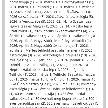
horoszkópja (1)
,
2026 március 3. Holdfogyatkozás (1)
,
2026 március 3. Telihold (1)
,
2026 március 3. Vérhold
(1)
,
2026 Pünkösd (1)
,
2026 sorsdöntő választás, (3)
,
2026 sorsválasztás (8)
,
2026 választás asztrológia (5)
,
2026- a Vénusz éve (5)
,
2026. 02. 14. - a Szaturnusz
jegyváltása és Magya (1)
,
2026. 02. 14. - Kosba lép a
Szaturnusz (1)
,
2026. április 12- sorsválasztás (4)
,
2026.
április 12- választás (2)
,
2026. április 12- választás, (3)
,
2026. Április 2. Nagycsütörtök mérleg teliholdja (1)
,
2026. Április 2. Nagycsütörtök teliholdja (1)
,
2026.
április 2.- Mérleg telihold asztrális hermen (1)
,
2026.
asztrológia (3)
,
2026. asztrológiai előrejelzés (10)
,
2026.
csíziója (15)
,
2026. január 1. (3)
,
2026. január 18. - Bak
Újhold , az Aquila csillagz (1)
,
2026. január 26. - a
Neptun Halakból, Kosba lép (1)
,
2026. május 1. -
Telihold (1)
,
2026. május 1. Telihold-Beavatás, magyar
út, (1)
,
2026. május 16. Bika Újhold (1)
,
2026. május 16.
Bika Újhold asztrológia (1)
,
2026. május 9. új kormány-
asztrológia (1)
,
245 éve az Uránusz felfedezése, (1)
,
40
(1)
,
40-es szám szimbolikája (1)
,
455 éves tordai
vallásbéke, (1)
,
480 éve halt meg Kopernikusz (1)
,
500
éves periodikusság (2)
,
532 éves nagy húsvéti ciklus (1)
,