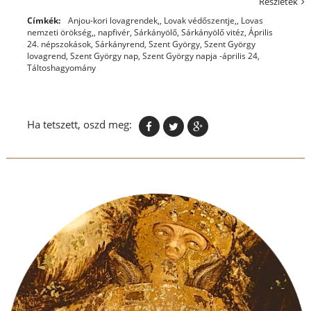
Részletek
Címkék:
Anjou-kori lovagrendek,
,
Lovak védőszentje,
,
Lovas
nemzeti örökség,
,
napfivér
,
Sárkányölő
,
Sárkányölő vitéz, Április
24. népszokások
,
Sárkányrend
,
Szent György
,
Szent György
lovagrend
,
Szent György nap
,
Szent György napja -április 24
,
Táltoshagyomány
Ha tetszett, oszd meg: