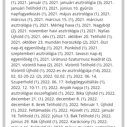
(1)
,
2021. január (1)
,
2021. januári asztrológia (3)
,
2021.
januári Telihold (1)
,
2021. június 10. gyűrűs
napfogyatkozás (1)
,
2021. május asztrológia (1)
,
2021.
március (1)
,
2021. március 15. (1)
,
2021. márciusi
asztrológia (1)
,
2021. Mérleg hava (1)
,
2021. Nagyböjt
(2)
,
2021. november havi asztrológia (1)
,
2021. Nyilas
Újhold (1)
,
2021. óév (1)
,
2021. október 20. Telihold (1)
,
2021. október 23. mundán horoszkóp (2)
,
2021. őszi
nap-éj egyenlőség (1)
,
2021. Pünkösd (1)
,
2021.
szeptemberi asztrológia (1)
,
2021. tavaszi nap-éj
egyenlőség (1)
,
2021. Uránusz-Szaturnusz kvadrát (2)
,
2021. vízöntő hava (2)
,
2021. Vízöntő Telihold (1)
,
2021.
Vízöntő Újhold (1)
,
2022-es év asztrológiája (14)
,
2022.
02. 02-20-22. (2)
,
2022. 02.02. (1)
,
2022. 06. 14.
Szuperhold (1)
,
2022. 06. 17. bolygóegyüttállás (1)
,
2022. 12. 10-11. (1)
,
2022. Anyák napja (1)
,
2022.
asztrológiai összefoglaló (1)
,
2022. Bika Újhold (1)
,
2022.
december 21. (1)
,
2022. december 8. (1)
,
2022.
december 8. Ikrek Telihold (1)
,
2022. február 1. Újhold
(1)
,
2022. Feltámadás (1)
,
2022. Húsvét (1)
,
2022. január
18. Telihold (1)
,
2022. Július 13. Bak Telihold (1)
,
2022.
június 29. Rák Újhold (1)
,
2022. Karácsony (1)
,
2022.