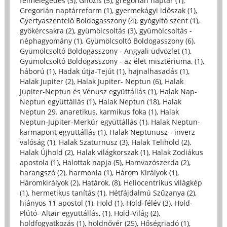
felmelegedés (3)
,
Gnózis (5)
,
gregorián naptár (1)
,
Gregorián naptárreform (1)
,
gyermekágyi időszak (1)
,
Gyertyaszentelő Boldogasszony (4)
,
gyógyító szent (1)
,
gyökércsakra (2)
,
gyümölcsoltás (3)
,
gyümölcsoltás -
néphagyomány (1)
,
Gyümölcsoltó Boldogasszony (6)
,
Gyümölcsoltó Boldogasszony - Angyali üdvözlet (1)
,
Gyümölcsoltó Boldogasszony - az élet misztériuma, (1)
,
háború (1)
,
Hadak útja-Tejút (1)
,
hajnalhasadás (1)
,
Halak Jupiter (2)
,
Halak Jupiter- Neptun (6)
,
Halak
Jupiter-Neptun és Vénusz együttállás (1)
,
Halak Nap-
Neptun együttállás (1)
,
Halak Neptun (18)
,
Halak
Neptun 29. anaretikus, karmikus foka (1)
,
Halak
Neptun-Jupiter-Merkúr együttállás (1)
,
Halak Neptun-
karmapont együttállás (1)
,
Halak Neptunusz - inverz
valóság (1)
,
Halak Szaturnusz (3)
,
Halak Telihold (2)
,
Halak Újhold (2)
,
Halak világkorszak (1)
,
Halak Zodiákus
apostola (1)
,
Halottak napja (5)
,
Hamvazószerda (2)
,
harangszó (2)
,
harmonia (1)
,
Három Királyok (1)
,
Háromkirályok (2)
,
Határok, (8)
,
Heliocentrikus világkép
(1)
,
hermetikus tanítás (1)
,
Hétfájdalmú Szűzanya (2)
,
hiányos 11 apostol (1)
,
Hold (1)
,
Hold-félév (3)
,
Hold-
Plútó- Altair együttállás, (1)
,
Hold-Világ (2)
,
holdfogyatkozás (1)
,
holdnővér (25)
,
Hőségriadó (1)
,