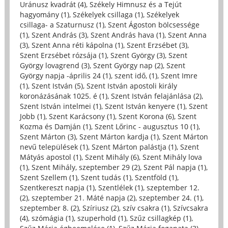
Uránusz kvadrát (4)
,
Székely Himnusz és a Tejút
hagyomány (1)
,
Székelyek csillaga (1)
,
Székelyek
csillaga- a Szaturnusz (1)
,
Szent Ágoston bölcsessége
(1)
,
Szent András (3)
,
Szent András hava (1)
,
Szent Anna
(3)
,
Szent Anna réti kápolna (1)
,
Szent Erzsébet (3)
,
Szent Erzsébet rózsája (1)
,
Szent György (3)
,
Szent
György lovagrend (3)
,
Szent György nap (2)
,
Szent
György napja -április 24 (1)
,
szent idő, (1)
,
Szent Imre
(1)
,
Szent István (5)
,
Szent István apostoli király
koronázásának 1025. é (1)
,
Szent István felajánlása (2)
,
Szent István intelmei (1)
,
Szent István kenyere (1)
,
Szent
Jobb (1)
,
Szent Karácsony (1)
,
Szent Korona (6)
,
Szent
Kozma és Damján (1)
,
Szent Lőrinc - augusztus 10 (1)
,
Szent Márton (3)
,
Szent Márton kardja (1)
,
Szent Márton
nevű települések (1)
,
Szent Márton palástja (1)
,
Szent
Mátyás apostol (1)
,
Szent Mihály (6)
,
Szent Mihály lova
(1)
,
Szent Mihály, szeptember 29 (2)
,
Szent Pál napja (1)
,
Szent Szellem (1)
,
Szent tudás (1)
,
Szentföld (1)
,
Szentkereszt napja (1)
,
Szentlélek (1)
,
szeptember 12.
(2)
,
szeptember 21. Máté napja (2)
,
szeptember 24. (1)
,
szeptember 8. (2)
,
Szíriusz (2)
,
szív csakra (1)
,
Szívcsakra
(4)
,
szómágia (1)
,
szuperhold (1)
,
Szűz csillagkép (1)
,