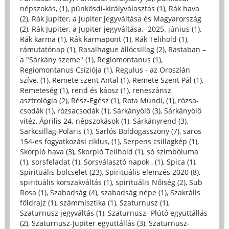
népszokás, (1)
,
pünkösdi-királyválasztás (1)
,
Rák hava
(2)
,
Rák Jupiter, a Jupiter jegyváltása és Magyarország
(2)
,
Rák Jupiter, a Jupiter jegyváltása,- 2025. június (1)
,
Rák karma (1)
,
Rák karmapont (1)
,
Rák Telihold (1)
,
rámutatónap (1)
,
Rasalhague állócsillag (2)
,
Rastaban –
a "Sárkány szeme" (1)
,
Regiomontanus (1)
,
Regiomontanus Csíziója (1)
,
Regulus - az Oroszlán
szíve, (1)
,
Remete szent Antal (1)
,
Remete Szent Pál (1)
,
Remeteség (1)
,
rend és káosz (1)
,
reneszánsz
asztrológia (2)
,
Rész-Egész (1)
,
Rota Mundi, (1)
,
rózsa-
csodák (1)
,
rózsacsodák (1)
,
Sárkányölő (3)
,
Sárkányölő
vitéz, Április 24. népszokások (1)
,
Sárkányrend (3)
,
Sarkcsillag-Polaris (1)
,
Sarlós Boldogasszony (7)
,
saros
154-es fogyatkozási ciklus, (1)
,
Serpens csillagkép (1)
,
Skorpió hava (3)
,
Skorpió Telihold (1)
,
só szimbóluma
(1)
,
sorsfeladat (1)
,
Sorsválasztó napok , (1)
,
Spica (1)
,
Spirituális bölcselet (23)
,
Spirituális elemzés 2020 (8)
,
spirituális korszakváltás (1)
,
spirituális Nőiség (2)
,
Sub
Rosa (1)
,
Szabadság (4)
,
szabadság népe (1)
,
Szakrális
földrajz (1)
,
számmisztika (1)
,
Szaturnusz (1)
,
Szaturnusz jegyváltás (1)
,
Szaturnusz- Plútó együttállás
(2)
,
Szaturnusz-Jupiter együttállás (3)
,
Szaturnusz-