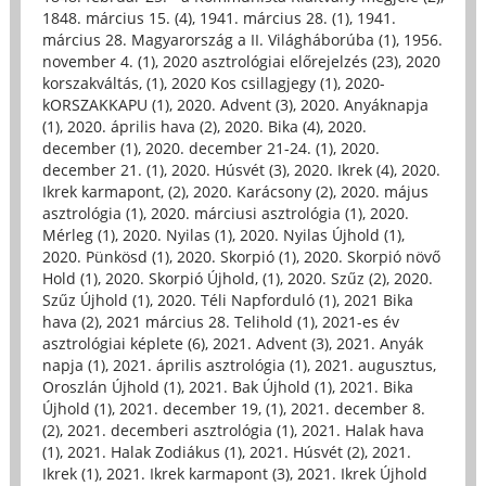
1848. március 15. (4)
,
1941. március 28. (1)
,
1941.
március 28. Magyarország a II. Világháborúba (1)
,
1956.
november 4. (1)
,
2020 asztrológiai előrejelzés (23)
,
2020
korszakváltás, (1)
,
2020 Kos csillagjegy (1)
,
2020-
kORSZAKKAPU (1)
,
2020. Advent (3)
,
2020. Anyáknapja
(1)
,
2020. április hava (2)
,
2020. Bika (4)
,
2020.
december (1)
,
2020. december 21-24. (1)
,
2020.
december 21. (1)
,
2020. Húsvét (3)
,
2020. Ikrek (4)
,
2020.
Ikrek karmapont, (2)
,
2020. Karácsony (2)
,
2020. május
asztrológia (1)
,
2020. márciusi asztrológia (1)
,
2020.
Mérleg (1)
,
2020. Nyilas (1)
,
2020. Nyilas Újhold (1)
,
2020. Pünkösd (1)
,
2020. Skorpió (1)
,
2020. Skorpió növő
Hold (1)
,
2020. Skorpió Újhold, (1)
,
2020. Szűz (2)
,
2020.
Szűz Újhold (1)
,
2020. Téli Napforduló (1)
,
2021 Bika
hava (2)
,
2021 március 28. Telihold (1)
,
2021-es év
asztrológiai képlete (6)
,
2021. Advent (3)
,
2021. Anyák
napja (1)
,
2021. április asztrológia (1)
,
2021. augusztus,
Oroszlán Újhold (1)
,
2021. Bak Újhold (1)
,
2021. Bika
Újhold (1)
,
2021. december 19, (1)
,
2021. december 8.
(2)
,
2021. decemberi asztrológia (1)
,
2021. Halak hava
(1)
,
2021. Halak Zodiákus (1)
,
2021. Húsvét (2)
,
2021.
Ikrek (1)
,
2021. Ikrek karmapont (3)
,
2021. Ikrek Újhold