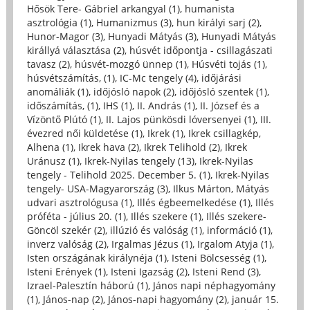
Hősök Tere- Gábriel arkangyal (1)
,
humanista
asztrológia (1)
,
Humanizmus (3)
,
hun királyi sarj (2)
,
Hunor-Magor (3)
,
Hunyadi Mátyás (3)
,
Hunyadi Mátyás
királlyá választása (2)
,
húsvét időpontja - csillagászati
tavasz (2)
,
húsvét-mozgó ünnep (1)
,
Húsvéti tojás (1)
,
húsvétszámítás, (1)
,
IC-Mc tengely (4)
,
időjárási
anomáliák (1)
,
időjósló napok (2)
,
időjósló szentek (1)
,
időszámítás, (1)
,
IHS (1)
,
II. András (1)
,
II. József és a
Vízöntő Plútó (1)
,
II. Lajos pünkösdi lóversenyei (1)
,
III.
évezred női küldetése (1)
,
Ikrek (1)
,
Ikrek csillagkép,
Alhena (1)
,
Ikrek hava (2)
,
Ikrek Telihold (2)
,
Ikrek
Uránusz (1)
,
Ikrek-Nyilas tengely (13)
,
Ikrek-Nyilas
tengely - Telihold 2025. December 5. (1)
,
Ikrek-Nyilas
tengely- USA-Magyarország (3)
,
Ilkus Márton, Mátyás
udvari asztrológusa (1)
,
Illés égbeemelkedése (1)
,
Illés
próféta - július 20. (1)
,
Illés szekere (1)
,
Illés szekere-
Göncöl szekér (2)
,
illúzió és valóság (1)
,
információ (1)
,
inverz valóság (2)
,
Irgalmas Jézus (1)
,
Irgalom Atyja (1)
,
Isten országának királynéja (1)
,
Isteni Bölcsesség (1)
,
Isteni Erények (1)
,
Isteni Igazság (2)
,
Isteni Rend (3)
,
Izrael-Palesztín háború (1)
,
János napi néphagyomány
(1)
,
János-nap (2)
,
János-napi hagyomány (2)
,
január 15.