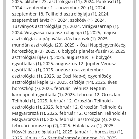
2025. október 23. asztrológiai (11)
,
2024. Pünkösd (1)
,
2024. szeptember 1. - november 20. (1)
,
2024.
szeptember 18. Telihold asztrológiája (1)
,
2024.
szeptemberi árvíz (1)
,
2024. szökőév (1)
,
2024.
Tusványos asztrológiája (1)
,
2024. Virágvasárnap (1)
,
2024. Virágvasárnap asztrológiája (1)
,
2025, májusi
asztrológia - a pápaválasztás horoszk (1)
,
2025.
mundán asztrológia (23)
,
2025. - Őszi Napéjegyenlőség
horoszkópja (3)
,
2025. 6 bolygós planéta-füzér (5)
,
2025.
asztrológiai újév (2)
,
2025. augusztus - 6 bolygós
együttállás (1)
,
2025. augusztus 12- Jupiter Vénusz
együttállás (1)
,
2025. augusztus-szeptember
asztrológia, (1)
,
2025. az Őszi Nap-éj egyenlőség
asztrológiai képle (2)
,
2025. csíziója (14)
,
2025. éves
horoszkóp (7)
,
2025. február , Vénusz-Neptun-
karmapont együttállá (1)
,
2025. február 12. Oroszlán
Telihold (1)
,
2025. február 12. Oroszlán Telihold -
asztrológia (1)
,
2025. február 12. Oroszlán Telihold és
Magyarorszá (1)
,
2025. február 12. Oroszlán Telihold és
Magyarorszá (1)
,
2025. februári asztrológia (4)
,
2025.
februári horoszkóp (2)
,
2025. Halak hava (1)
,
2025.
Húsvét asztrológiája (1)
,
2025. január 1. horoszkóp (1)
,
2025. június 15.- Szentháromság ünnepe, (1)
,
2025.