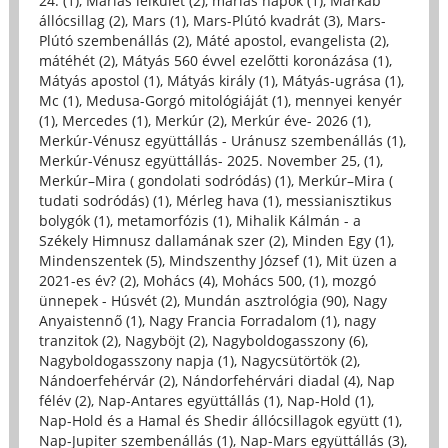
24. (1)
,
Máriás lelkület (2)
,
máriás napok (1)
,
Markab
állócsillag (2)
,
Mars (1)
,
Mars-Plútó kvadrát (3)
,
Mars-
Plútó szembenállás (2)
,
Máté apostol, evangelista (2)
,
mátéhét (2)
,
Mátyás 560 évvel ezelőtti koronázása (1)
,
Mátyás apostol (1)
,
Mátyás király (1)
,
Mátyás-ugrása (1)
,
Mc (1)
,
Medusa-Gorgó mitológiáját (1)
,
mennyei kenyér
(1)
,
Mercedes (1)
,
Merkúr (2)
,
Merkúr éve- 2026 (1)
,
Merkúr-Vénusz együttállás - Uránusz szembenállás (1)
,
Merkúr-Vénusz együttállás- 2025. November 25, (1)
,
Merkúr–Mira ( gondolati sodródás) (1)
,
Merkúr–Mira (
tudati sodródás) (1)
,
Mérleg hava (1)
,
messianisztikus
bolygók (1)
,
metamorfózis (1)
,
Mihalik Kálmán - a
Székely Himnusz dallamának szer (2)
,
Minden Egy (1)
,
Mindenszentek (5)
,
Mindszenthy József (1)
,
Mit üzen a
2021-es év? (2)
,
Mohács (4)
,
Mohács 500, (1)
,
mozgó
ünnepek - Húsvét (2)
,
Mundán asztrológia (90)
,
Nagy
Anyaistennő (1)
,
Nagy Francia Forradalom (1)
,
nagy
tranzitok (2)
,
Nagyböjt (2)
,
Nagyboldogasszony (6)
,
Nagyboldogasszony napja (1)
,
Nagycsütörtök (2)
,
Nándoerfehérvár (2)
,
Nándorfehérvári diadal (4)
,
Nap
félév (2)
,
Nap-Antares együttállás (1)
,
Nap-Hold (1)
,
Nap-Hold és a Hamal és Shedir állócsillagok együtt (1)
,
Nap-Jupiter szembenállás (1)
,
Nap-Mars együttállás (3)
,