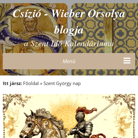
Csízió - Wieber Orsolya
blogja
a Szent Idő Kalendáriuma
Menü
Itt jársz:
Főoldal
»
Szent György nap