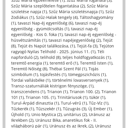
Szűz Mária égbeemelése (1)
,
Szűz Mária foganata (3)
,
Szűz Mária szeplőtelen fogantatása (2)
,
Szűz Mária
születése napja (1)
,
Szűz Mária születésnapja (1)
,
Szűz
Zodiákus (1)
,
Szűz-Halak tengely (4)
,
Táltoshagyomány
(1)
,
tavaszi Nap-éj egyenlőség (6)
,
tavaszi nap-éj
egyenlőség - gyümölcsoltás (1)
,
tavaszi nap-éj
egyenlőség - Kos 0. foka (1)
,
tavaszi nap-éj egyenlőség -
húsvétszámítás (1)
,
tavaszi napéjegyenlőség (2)
,
Tejút
(8)
,
Tejút és Napút találkozása, (1)
,
Tejút-fa (3)
,
Tejúton
ragyogó Nyilas Telihold - 2025. június 11. (1)
,
Téli
napforduló (2)
,
telihold (8)
,
teljes holdfogyatkozás (1)
,
teremtő energia (1)
,
teremtő erő (1)
,
Teremtő Isten (1)
,
Teremtő Nőiség (8)
,
Thébai Szent Pál (1)
,
Tojás
szimbólum (1)
,
tojásfestés (1)
,
tömegpszichózis (1)
,
Tordai vallásbéke (1)
,
történelmi lovasversenyek (1)
,
Transz-szaturnáliák kistrigon fényszöge, (1)
,
transzcendens (1)
,
Trianon (1)
,
Trianon 100. (2)
,
Trianon
101 (1)
,
Trianon 105. (1)
,
Trinitáriusok (1)
,
tükör (1)
,
Turul-Árpád dinasztia (1)
,
Turul-vérű (1)
,
Tűz-Víz (1)
,
Tűzkerék (1)
,
Tűzszekér (1)
,
Tűzugrás (3)
,
Új Ember (1)
,
Újhold (1)
,
Unio Mystica (2)
,
unitárius (2)
,
Uránusz az
Ikrekben (2)
,
Uránusz Bika, anaretikus fok - II.
világháború pár (1)
,
Uránusz és az Ikrek, (2)
,
Uránusz