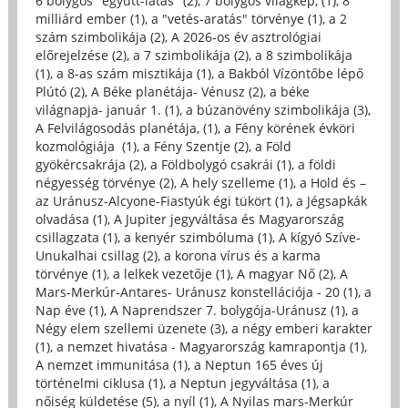
6 bolygós "együtt-látás" (2)
,
7 bolygós világkép, (1)
,
8
milliárd ember (1)
,
a "vetés-aratás" törvénye (1)
,
a 2
szám szimbolikája (2)
,
A 2026-os év asztrológiai
előrejelzése (2)
,
a 7 szimbolikája (2)
,
a 8 szimbolikája
(1)
,
a 8-as szám misztikája (1)
,
a Bakból Vízöntőbe lépő
Plútó (2)
,
A Béke planétája- Vénusz (2)
,
a béke
világnapja- január 1. (1)
,
a búzanövény szimbolikája (3)
,
A Felvilágosodás planétája, (1)
,
a Fény körének évköri
kozmológiája (1)
,
a Fény Szentje (2)
,
a Föld
gyökércsakrája (2)
,
a Földbolygó csakrái (1)
,
a földi
négyesség törvénye (2)
,
A hely szelleme (1)
,
a Hold és –
az Uránusz-Alcyone-Fiastyúk égi tükört (1)
,
a Jégsapkák
olvadása (1)
,
A Jupiter jegyváltása és Magyarország
csillagzata (1)
,
a kenyér szimbóluma (1)
,
A kígyó Szíve-
Unukalhai csillag (2)
,
a korona vírus és a karma
törvénye (1)
,
a lelkek vezetője (1)
,
A magyar Nő (2)
,
A
Mars-Merkúr-Antares- Uránusz konstellációja - 20 (1)
,
a
Nap éve (1)
,
A Naprendszer 7. bolygója-Uránusz (1)
,
a
Négy elem szellemi üzenete (3)
,
a négy emberi karakter
(1)
,
a nemzet hivatása - Magyarország kamrapontja (1)
,
A nemzet immunitása (1)
,
a Neptun 165 éves új
történelmi ciklusa (1)
,
a Neptun jegyváltása (1)
,
a
nőiség küldetése (5)
,
a nyíl (1)
,
A Nyilas mars-Merkúr