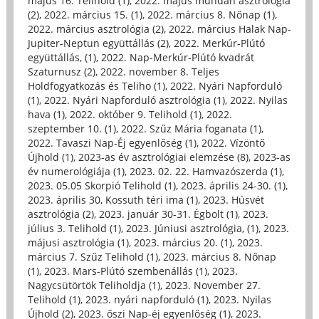
május 16. Telihold (1)
,
2022. május mundán asztrológia
(2)
,
2022. március 15. (1)
,
2022. március 8. Nőnap (1)
,
2022. március asztrológia (2)
,
2022. március Halak Nap-
Jupiter-Neptun együttállás (2)
,
2022. Merkúr-Plútó
együttállás, (1)
,
2022. Nap-Merkúr-Plútó kvadrát
Szaturnusz (2)
,
2022. november 8. Teljes
Holdfogyatkozás és Teliho (1)
,
2022. Nyári Napforduló
(1)
,
2022. Nyári Napforduló asztrológia (1)
,
2022. Nyilas
hava (1)
,
2022. október 9. Telihold (1)
,
2022.
szeptember 10. (1)
,
2022. Szűz Mária foganata (1)
,
2022. Tavaszi Nap-Éj egyenlőség (1)
,
2022. Vízöntő
Újhold (1)
,
2023-as év asztrológiai elemzése (8)
,
2023-as
év numerológiája (1)
,
2023. 02. 22. Hamvazószerda (1)
,
2023. 05.05 Skorpió Telihold (1)
,
2023. április 24-30. (1)
,
2023. április 30, Kossuth téri ima (1)
,
2023. Húsvét
asztrológia (2)
,
2023. január 30-31. Égbolt (1)
,
2023.
július 3. Telihold (1)
,
2023. Júniusi asztrológia, (1)
,
2023.
májusi asztrológia (1)
,
2023. március 20. (1)
,
2023.
március 7. Szűz Telihold (1)
,
2023. március 8. Nőnap
(1)
,
2023. Mars-Plútó szembenállás (1)
,
2023.
Nagycsütörtök Teliholdja (1)
,
2023. November 27.
Telihold (1)
,
2023. nyári napforduló (1)
,
2023. Nyilas
Újhold (2)
,
2023. őszi Nap-éj egyenlőség (1)
,
2023.