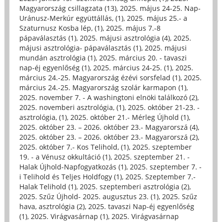
Magyarország csillagzata (13)
,
2025. május 24-25. Nap-
Uránusz-Merkúr együttállás, (1)
,
2025. május 25.- a
Szaturnusz Kosba lép, (1)
,
2025. május 7.-8
pápaválasztás (1)
,
2025. májusi asztrológia (4)
,
2025.
májusi asztrológia- pápaválasztás (1)
,
2025. májusi
mundán asztrológia (1)
,
2025. március 20. - tavaszi
nap-éj egyenlőség (1)
,
2025. március 24-25. (1)
,
2025.
március 24.-25. Magyarország ézévi sorsfelad (1)
,
2025.
március 24.-25. Magyarország szolár karmapon (1)
,
2025. november 7. - A washingtoni elnöki találkozó (2)
,
2025. novemberi asztrológia, (1)
,
2025. október 21-23. -
asztrológia, (1)
,
2025. október 21.- Mérleg Újhold (1)
,
2025. október 23. – 2026. október 23.- Magyarorszá (4)
,
2025. október 23. – 2026. október 23.- Magyarorszá (2)
,
2025. október 7.- Kos Telihold, (1)
,
2025. szeptember
19. - a Vénusz okkultáció (1)
,
2025. szeptember 21. -
Halak Újhold-Napfogyatkozás (1)
,
2025. szeptember 7. -
i Telihold és Teljes Holdfogy (1)
,
2025. Szeptember 7.-
Halak Telihold (1)
,
2025. szeptemberi asztrológia (2)
,
2025. Szűz Újhold- 2025. augusztus 23. (1)
,
2025. Szűz
hava, asztrológia (2)
,
2025. tavaszi Nap-éj egyenlőség
(1)
,
2025. Virágvasárnap (1)
,
2025. Virágvasárnap