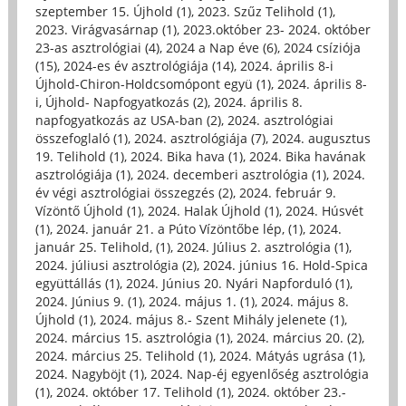
szeptember 15. Újhold (1)
,
2023. Szűz Telihold (1)
,
2023. Virágvasárnap (1)
,
2023.október 23- 2024. október
23-as asztrológiai (4)
,
2024 a Nap éve (6)
,
2024 csíziója
(15)
,
2024-es év asztrológiája (14)
,
2024. április 8-i
Újhold-Chiron-Holdcsomópont együ (1)
,
2024. április 8-
i, Újhold- Napfogyatkozás (2)
,
2024. április 8.
napfogyatkozás az USA-ban (2)
,
2024. asztrológiai
összefoglaló (1)
,
2024. asztrológiája (7)
,
2024. augusztus
19. Telihold (1)
,
2024. Bika hava (1)
,
2024. Bika havának
asztrológiája (1)
,
2024. decemberi asztrológia (1)
,
2024.
év végi asztrológiai összegzés (2)
,
2024. február 9.
Vízöntő Újhold (1)
,
2024. Halak Újhold (1)
,
2024. Húsvét
(1)
,
2024. január 21. a Púto Vízöntőbe lép, (1)
,
2024.
január 25. Telihold, (1)
,
2024. Július 2. asztrológia (1)
,
2024. júliusi asztrológia (2)
,
2024. június 16. Hold-Spica
együttállás (1)
,
2024. Június 20. Nyári Napforduló (1)
,
2024. Június 9. (1)
,
2024. május 1. (1)
,
2024. május 8.
Újhold (1)
,
2024. május 8.- Szent Mihály jelenete (1)
,
2024. március 15. asztrológia (1)
,
2024. március 20. (2)
,
2024. március 25. Telihold (1)
,
2024. Mátyás ugrása (1)
,
2024. Nagyböjt (1)
,
2024. Nap-éj egyenlőség asztrológia
(1)
,
2024. október 17. Telihold (1)
,
2024. október 23.-