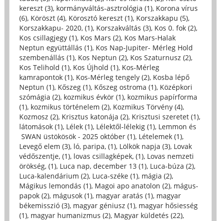
kereszt (3)
,
kormányváltás-asztrológia (1)
,
Korona vírus
(6)
,
Köröszt (4)
,
Körosztó kereszt (1)
,
Korszakkapu (5)
,
Korszakkapu- 2020, (1)
,
Korszakváltás (3)
,
Kos 0. fok (2)
,
Kos csillagjegy (1)
,
Kos Mars (2)
,
Kos Mars-Halak
Neptun együttállás (1)
,
Kos Nap-Jupiter- Mérleg Hold
szembenállás (1)
,
Kos Neptun (2)
,
Kos Szaturnusz (2)
,
Kos Telihold (1)
,
Kos Újhold (1)
,
Kos-Mérleg
kamrapontok (1)
,
Kos-Mérleg tengely (2)
,
Kosba lépő
Neptun (1)
,
Kőszeg (1)
,
Kőszeg ostroma (1)
,
Középkori
szómágia (2)
,
kozmikus évkör (1)
,
kozmikus papírforma
(1)
,
kozmikus történelem (2)
,
Kozmikus Törvény (4)
,
Kozmosz (2)
,
Krisztus katonája (2)
,
Krisztusi szeretet (1)
,
látomások (1)
,
Lélek (1)
,
Lélektől-lélekig (1)
,
Lemmon és
SWAN üstökösök - 2025 október (1)
,
Lételemek (1)
,
Levegő elem (3)
,
ló, paripa, (1)
,
Lölkök napja (3)
,
Lovak
védőszentje, (1)
,
lovas csillagképek, (1)
,
Lovas nemzeti
örökség, (1)
,
Luca nap, december 13 (1)
,
Luca-búza (2)
,
Luca-kalendárium (2)
,
Luca-széke (1)
,
mágia (2)
,
Mágikus lemondás (1)
,
Magoi apo anatolon (2)
,
mágus-
papok (2)
,
mágusok (1)
,
magyar aratás (1)
,
magyar
békemisszió (3)
,
magyar géniusz (1)
,
magyar hősiesség
(1)
,
magyar humanizmus (2)
,
Magyar küldetés (22)
,