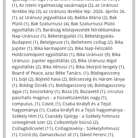
(1)
,
Az isteni irgalmasság vasárnapja (2)
,
az Uránusz
Ikrekbe lép (3)
,
az Uránusz Ikrekbe lép- 2026. április 26.
(1)
,
az Uránusz jegyváltása (4)
,
Babba Mária (2)
,
Bak
Plútó (1)
,
Bak Szaturnusz (4)
,
Bak Szaturnusz-Plútó
együttállás (7)
,
Barátság kőolajvezeték felrobbantása-
Nap-Uránusz (1)
,
Béketárgyalás (1)
,
Béketárgyalás-
Budapest (1)
,
Betelgeuse (1)
,
Betlehemi csillag (2)
,
Bika
Jupiter (1)
,
Bika karmapont (2)
,
Bika Nap-Felszálló
Holdcsomópont együttállás (1)
,
Bika Uránusz (9)
,
Bika
Uránusz- Jupiter együttállás (2)
,
Bika Uránusz-Algol
együttállás (2)
,
Bika Vénusz (1)
,
Bika-Skorpió tengely (1)
,
Board of Peace, azaz Béke Tanács. (1)
,
Bódogasszony
(1)
,
böjt (2)
,
Böjtelő hava (2)
,
Bölcsesség és Három lánya
(1)
,
Boldog Özséb (1)
,
Boldogasszony (4)
,
Boldogasszony
ágya (1)
,
boszorkány (1)
,
Búza (3)
,
Búzavető (1)
,
circulus
paschalis magnus - a húsvétszámítás nagy (1)
,
computus, (1)
,
Covid, (1)
,
Csaba királyfi és a Tejút
hagyománya (1)
,
Csaba királyfi és a Tejút hagyománya -
Székely Him (1)
,
Csanády György - a Székely himnusz
szövegének szer (2)
,
Csíksomlyói búcsú (2)
,
Csillagbölcselet (11)
,
Csillagösvény - Székelyhimnusz
(1)
,
Csízió (6)
,
Damaszkuszi út (1)
,
Dávid Ferenc (1)
,