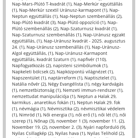
Nap-Mars-Plútó T-kvadrát (1)
,
Nap-Merkúr együttállás
(1)
,
Nap-Merkúr szextil Uránusz-karmapont (1)
,
Nap-
Neptun együttállás (1)
,
Nap-Neptun szembenállás (2)
,
Nap-Plútó kvadrát (3)
,
Nap-Plútó oppozíció (1)
,
Nap-
Plútó szembenállás (2)
,
Nap-Szaturnusz kvadrát (1)
,
Nap-Szaturnusz szembenállás (1)
,
Nap-Uránusz egzakt
együttállás, (1)
,
Nap-Uránusz kvadrát - 2025. augusztus
24. (1)
,
Nap-Uránusz szembenállás (1)
,
Nap-Uránusz-
Algol együttállás, (1)
,
Nap-Uránusz-Karmapont
együttállás, kvadrát Szaturn (1)
,
napfivér (110)
,
Napfogyatkozás (2)
,
napisteni szimbólumok (1)
,
Napkeleti bölcsek (2)
,
Napközpontú világnézet (1)
,
Napszentület (1)
,
naptárreform (1)
,
Naptisztelet (1)
,
Natália nővér (2)
,
Négy Evangélista (1)
,
négy kardvágás
(1)
,
nemzetbiztonság (1)
,
Nemzeti immun-rendszer (1)
,
nemzettudat manipulációja (1)
,
Neptun a Halak 29,
karmikus , anaretikus fokán (1)
,
Neptun Halak 29. fok
(1)
,
névmágia (1)
,
Névmisztika (2)
,
névmisztikai védelem
(1)
,
Nimród (1)
,
Női energia (1)
,
női erő (1)
,
női lét (1)
,
női
szerep (1)
,
Nőnap (3)
,
november 1 (3)
,
november 11. (2)
,
November 19. (2)
,
november 2. (3)
,
Nyári napforduló (9)
,
Nyilas Csillagkép (2)
,
Nyilas hava (1)
,
Nyilas Telihold (2)
,