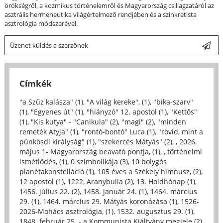
örökségről, a kozmikus történelemről és Magyarország csillagzatáról az
asztrális hermeneutika világértelmező rendjében és a szinkretista
asztrológia módszerével.
Üzenet küldés a szerzőnek
Címkék
"a Szűz kalásza" (1)
,
"A világ kereke", (1)
,
"bika-szarv"
(1)
,
"Egyenes út" (1)
,
"hiányzó" 12. apostol (1)
,
"Kettős"
(1)
,
"Kis kutya" - "Canikula" (2)
,
"magi" (2)
,
"minden
remeték Atyja" (1)
,
"rontó-bontó" Luca (1)
,
"rövid, mint a
pünkösdi királyság" (1)
,
"szekercés Mátyás" (2)
,
, 2026.
május 1- Magyarország beavató pontja, (1)
,
, történelmi
ismétlődés, (1)
,
0 szimbolikája (3)
,
10 bolygós
planétakonstelláció (1)
,
105 éves a Székely himnusz, (2)
,
12 apostol (1)
,
1222, Aranybulla (2)
,
13. Holdhónap (1)
,
1456. július 22. (2)
,
1458. január 24. (1)
,
1464. március
29. (1)
,
1464. március 29. Mátyás koronázása (1)
,
1526-
2026-Mohács asztrológia, (1)
,
1532. augusztus 29. (1)
,
1848. február 25. - a Kommunista Kiáltvány megjele (2)
,