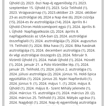
Újhold (2)
,
2023. őszi Nap-éj egyenlőség (1)
,
2023.
szeptember 15. Újhold (1)
,
2023. Szűz Telihold (1)
,
2023. Virágvasárnap (1)
,
2023.október 23- 2024. október
23-as asztrológiai (4)
,
2024 a Nap éve (6)
,
2024 csíziója
(15)
,
2024-es év asztrológiája (14)
,
2024. április 8-i
Újhold-Chiron-Holdcsomópont együ (1)
,
2024. április 8-
i, Újhold- Napfogyatkozás (2)
,
2024. április 8.
napfogyatkozás az USA-ban (2)
,
2024. asztrológiai
összefoglaló (1)
,
2024. asztrológiája (7)
,
2024. augusztus
19. Telihold (1)
,
2024. Bika hava (1)
,
2024. Bika havának
asztrológiája (1)
,
2024. decemberi asztrológia (1)
,
2024.
év végi asztrológiai összegzés (2)
,
2024. február 9.
Vízöntő Újhold (1)
,
2024. Halak Újhold (1)
,
2024. Húsvét
(1)
,
2024. január 21. a Púto Vízöntőbe lép, (1)
,
2024.
január 25. Telihold, (1)
,
2024. Július 2. asztrológia (1)
,
2024. júliusi asztrológia (2)
,
2024. június 16. Hold-Spica
együttállás (1)
,
2024. Június 20. Nyári Napforduló (1)
,
2024. Június 9. (1)
,
2024. május 1. (1)
,
2024. május 8.
Újhold (1)
,
2024. május 8.- Szent Mihály jelenete (1)
,
2024. március 15. asztrológia (1)
,
2024. március 20. (2)
,
2024. március 25. Telihold (1)
,
2024. Mátyás ugrása (1)
,
2024. Nagyböjt (1)
,
2024. Nap-éj egyenlőség asztrológia