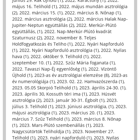
június 29. Rák Újhold (1)
,
2022. Karácsony (1)
,
2022.
május 16. Telihold (1)
,
2022. május mundán asztrológia
(2)
,
2022. március 15. (1)
,
2022. március 8. Nőnap (1)
,
2022. március asztrológia (2)
,
2022. március Halak Nap-
Jupiter-Neptun együttállás (2)
,
2022. Merkúr-Plútó
együttállás, (1)
,
2022. Nap-Merkúr-Plútó kvadrát
Szaturnusz (2)
,
2022. november 8. Teljes
Holdfogyatkozás és Teliho (1)
,
2022. Nyári Napforduló
(1)
,
2022. Nyári Napforduló asztrológia (1)
,
2022. Nyilas
hava (1)
,
2022. október 9. Telihold (1)
,
2022.
szeptember 10. (1)
,
2022. Szűz Mária foganata (1)
,
2022. Tavaszi Nap-Éj egyenlőség (1)
,
2022. Vízöntő
Újhold (1)
,
2023-as év asztrológiai elemzése (8)
,
2023-as
év numerológiája (1)
,
2023. 02. 22. Hamvazószerda (1)
,
2023. 05.05 Skorpió Telihold (1)
,
2023. április 24-30. (1)
,
2023. április 30, Kossuth téri ima (1)
,
2023. Húsvét
asztrológia (2)
,
2023. január 30-31. Égbolt (1)
,
2023.
július 3. Telihold (1)
,
2023. Júniusi asztrológia, (1)
,
2023.
májusi asztrológia (1)
,
2023. március 20. (1)
,
2023.
március 7. Szűz Telihold (1)
,
2023. március 8. Nőnap
(1)
,
2023. Mars-Plútó szembenállás (1)
,
2023.
Nagycsütörtök Teliholdja (1)
,
2023. November 27.
Telihold (1)
,
2023. nyári napforduló (1)
,
2023. Nyilas