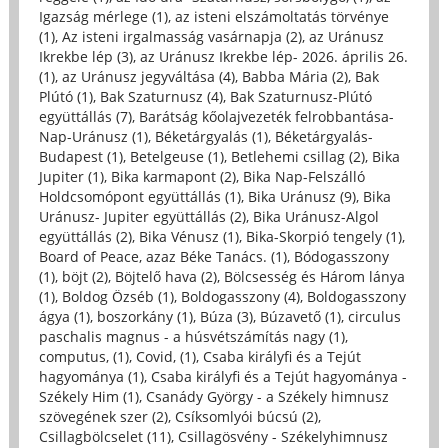
Igazság mérlege (1)
,
az isteni elszámoltatás törvénye
(1)
,
Az isteni irgalmasság vasárnapja (2)
,
az Uránusz
Ikrekbe lép (3)
,
az Uránusz Ikrekbe lép- 2026. április 26.
(1)
,
az Uránusz jegyváltása (4)
,
Babba Mária (2)
,
Bak
Plútó (1)
,
Bak Szaturnusz (4)
,
Bak Szaturnusz-Plútó
együttállás (7)
,
Barátság kőolajvezeték felrobbantása-
Nap-Uránusz (1)
,
Béketárgyalás (1)
,
Béketárgyalás-
Budapest (1)
,
Betelgeuse (1)
,
Betlehemi csillag (2)
,
Bika
Jupiter (1)
,
Bika karmapont (2)
,
Bika Nap-Felszálló
Holdcsomópont együttállás (1)
,
Bika Uránusz (9)
,
Bika
Uránusz- Jupiter együttállás (2)
,
Bika Uránusz-Algol
együttállás (2)
,
Bika Vénusz (1)
,
Bika-Skorpió tengely (1)
,
Board of Peace, azaz Béke Tanács. (1)
,
Bódogasszony
(1)
,
böjt (2)
,
Böjtelő hava (2)
,
Bölcsesség és Három lánya
(1)
,
Boldog Özséb (1)
,
Boldogasszony (4)
,
Boldogasszony
ágya (1)
,
boszorkány (1)
,
Búza (3)
,
Búzavető (1)
,
circulus
paschalis magnus - a húsvétszámítás nagy (1)
,
computus, (1)
,
Covid, (1)
,
Csaba királyfi és a Tejút
hagyománya (1)
,
Csaba királyfi és a Tejút hagyománya -
Székely Him (1)
,
Csanády György - a Székely himnusz
szövegének szer (2)
,
Csíksomlyói búcsú (2)
,
Csillagbölcselet (11)
,
Csillagösvény - Székelyhimnusz