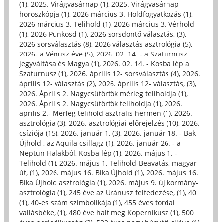
(1)
,
2025. Virágvasárnap (1)
,
2025. Virágvasárnap
horoszkópja (1)
,
2026 március 3. Holdfogyatkozás (1)
,
2026 március 3. Telihold (1)
,
2026 március 3. Vérhold
(1)
,
2026 Pünkösd (1)
,
2026 sorsdöntő választás, (3)
,
2026 sorsválasztás (8)
,
2026 választás asztrológia (5)
,
2026- a Vénusz éve (5)
,
2026. 02. 14. - a Szaturnusz
jegyváltása és Magya (1)
,
2026. 02. 14. - Kosba lép a
Szaturnusz (1)
,
2026. április 12- sorsválasztás (4)
,
2026.
április 12- választás (2)
,
2026. április 12- választás, (3)
,
2026. Április 2. Nagycsütörtök mérleg teliholdja (1)
,
2026. Április 2. Nagycsütörtök teliholdja (1)
,
2026.
április 2.- Mérleg telihold asztrális hermen (1)
,
2026.
asztrológia (3)
,
2026. asztrológiai előrejelzés (10)
,
2026.
csíziója (15)
,
2026. január 1. (3)
,
2026. január 18. - Bak
Újhold , az Aquila csillagz (1)
,
2026. január 26. - a
Neptun Halakból, Kosba lép (1)
,
2026. május 1. -
Telihold (1)
,
2026. május 1. Telihold-Beavatás, magyar
út, (1)
,
2026. május 16. Bika Újhold (1)
,
2026. május 16.
Bika Újhold asztrológia (1)
,
2026. május 9. új kormány-
asztrológia (1)
,
245 éve az Uránusz felfedezése, (1)
,
40
(1)
,
40-es szám szimbolikája (1)
,
455 éves tordai
vallásbéke, (1)
,
480 éve halt meg Kopernikusz (1)
,
500