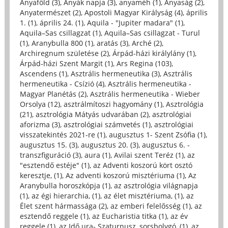
Anyaföld (3)
,
Anyák napja (3)
,
anyaméh (1)
,
Anyaság (2)
,
Anyatermészet (2)
,
Apostoli Magyar Királyság (4)
,
április
1. (1)
,
április 24. (1)
,
Aquila - "Jupiter madara" (1)
,
Aquila–Sas csillagzat (1)
,
Aquila–Sas csillagzat - Turul
(1)
,
Aranybulla 800 (1)
,
aratás (3)
,
Arché (2)
,
Archiregnum születése (2)
,
Árpád-házi királylány (1)
,
Árpád-házi Szent Margit (1)
,
Ars Regina (103)
,
Ascendens (1)
,
Asztrális hermeneutika (3)
,
Asztrális
hermeneutika - Csízió (4)
,
Asztrális hermeneutika -
Magyar Planétás (2)
,
Asztrális hermeneutika - Wieber
Orsolya (12)
,
asztrálmítoszi hagyomány (1)
,
Asztrológia
(21)
,
asztrológia Mátyás udvarában (2)
,
asztrológiai
aforizma (3)
,
asztrológiai számvetés (1)
,
asztrológiai
visszatekintés 2021-re (1)
,
augusztus 1- Szent Zsófia (1)
,
augusztus 15. (3)
,
augusztus 20. (3)
,
augusztus 6. -
transzfiguráció (3)
,
aura (1)
,
Avilai szent Teréz (1)
,
az
"esztendő estéje" (1)
,
az Adventi koszorú kört osztó
keresztje, (1)
,
Az adventi koszorú misztériuma (1)
,
Az
Aranybulla horoszkópja (1)
,
az asztrológia világnapja
(1)
,
az égi hierarchia, (1)
,
az élet misztériuma, (1)
,
az
Élet szent hármassága (2)
,
az emberi felelősség (1)
,
az
esztendő reggele (1)
,
az Eucharistia titka (1)
,
az év
reggele (1)
,
az Idő ura- Szaturnusz, sorsbolygó, (1)
,
az