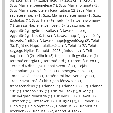
(4)
,
szómágia (1)
,
szuperhold (1)
,
Szűz csillagkép (1)
,
Szűz Mária égbeemelése (1)
,
Szűz Mária foganata (3)
,
Szűz Mária szeplőtelen fogantatása (2)
,
Szűz Mária
születése napja (1)
,
Szűz Mária születésnapja (1)
,
Szűz
Zodiákus (1)
,
Szűz-Halak tengely (4)
,
Táltoshagyomány
(1)
,
tavaszi Nap-éj egyenlőség (6)
,
tavaszi nap-éj
egyenlőség - gyümölcsoltás (1)
,
tavaszi nap-éj
egyenlőség - Kos 0. foka (1)
,
tavaszi nap-éj egyenlőség -
húsvétszámítás (1)
,
tavaszi napéjegyenlőség (2)
,
Tejút
(8)
,
Tejút és Napút találkozása, (1)
,
Tejút-fa (3)
,
Tejúton
ragyogó Nyilas Telihold - 2025. június 11. (1)
,
Téli
napforduló (2)
,
telihold (8)
,
teljes holdfogyatkozás (1)
,
teremtő energia (1)
,
teremtő erő (1)
,
Teremtő Isten (1)
,
Teremtő Nőiség (8)
,
Thébai Szent Pál (1)
,
Tojás
szimbólum (1)
,
tojásfestés (1)
,
tömegpszichózis (1)
,
Tordai vallásbéke (1)
,
történelmi lovasversenyek (1)
,
Transz-szaturnáliák kistrigon fényszöge, (1)
,
transzcendens (1)
,
Trianon (1)
,
Trianon 100. (2)
,
Trianon
101 (1)
,
Trianon 105. (1)
,
Trinitáriusok (1)
,
tükör (1)
,
Turul-Árpád dinasztia (1)
,
Turul-vérű (1)
,
Tűz-Víz (1)
,
Tűzkerék (1)
,
Tűzszekér (1)
,
Tűzugrás (3)
,
Új Ember (1)
,
Újhold (1)
,
Unio Mystica (2)
,
unitárius (2)
,
Uránusz az
Ikrekben (2)
,
Uránusz Bika, anaretikus fok - II.