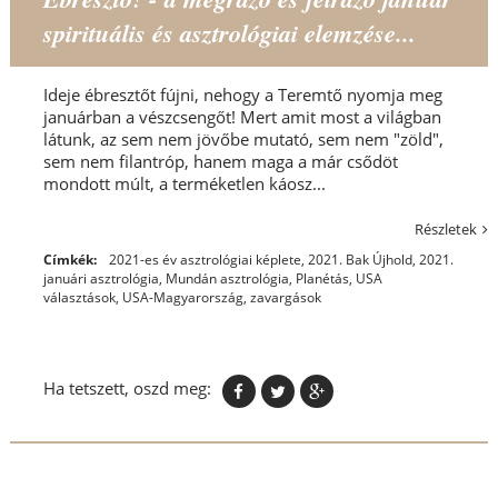
spirituális és asztrológiai elemzése...
Ideje ébresztőt fújni, nehogy a Teremtő nyomja meg
januárban a vészcsengőt! Mert amit most a világban
látunk, az sem nem jövőbe mutató, sem nem "zöld",
sem nem filantróp, hanem maga a már csődöt
mondott múlt, a terméketlen káosz...
Részletek
Címkék:
2021-es év asztrológiai képlete
,
2021. Bak Újhold
,
2021.
januári asztrológia
,
Mundán asztrológia
,
Planétás
,
USA
választások
,
USA-Magyarország
,
zavargások
Ha tetszett, oszd meg: