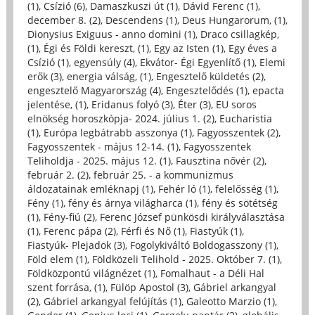
(1)
,
Csízió (6)
,
Damaszkuszi út (1)
,
Dávid Ferenc (1)
,
december 8. (2)
,
Descendens (1)
,
Deus Hungarorum, (1)
,
Dionysius Exiguus - anno domini (1)
,
Draco csillagkép,
(1)
,
Égi és Földi kereszt, (1)
,
Egy az Isten (1)
,
Egy éves a
Csízió (1)
,
egyensúly (4)
,
Ekvátor- Égi Egyenlítő (1)
,
Elemi
erők (3)
,
energia válság, (1)
,
Engesztelő küldetés (2)
,
engesztelő Magyarország (4)
,
Engesztelődés (1)
,
epacta
jelentése, (1)
,
Eridanus folyó (3)
,
Éter (3)
,
EU soros
elnökség horoszkópja- 2024. július 1. (2)
,
Eucharistia
(1)
,
Európa legbátrabb asszonya (1)
,
Fagyosszentek (2)
,
Fagyosszentek - május 12-14. (1)
,
Fagyosszentek
Teliholdja - 2025. május 12. (1)
,
Fausztina nővér (2)
,
február 2. (2)
,
február 25. - a kommunizmus
áldozatainak emléknapj (1)
,
Fehér ló (1)
,
felelősség (1)
,
Fény (1)
,
fény és árnya világharca (1)
,
fény és sötétség
(1)
,
Fény-fiú (2)
,
Ferenc József pünkösdi királyválasztása
(1)
,
Ferenc pápa (2)
,
Férfi és Nő (1)
,
Fiastyúk (1)
,
Fiastyúk- Plejadok (3)
,
Fogolykiváltó Boldogasszony (1)
,
Föld elem (1)
,
Földközeli Telihold - 2025. Október 7. (1)
,
Földközpontú világnézet (1)
,
Fomalhaut - a Déli Hal
szent forrása, (1)
,
Fülöp Apostol (3)
,
Gábriel arkangyal
(2)
,
Gábriel arkangyal felújítás (1)
,
Galeotto Marzio (1)
,