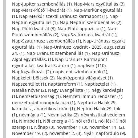
Nap-Jupiter szembenállás (1)
,
Nap-Mars együttállás (3)
,
Nap-Mars-Plútó T-kvadrát (1)
,
Nap-Merkúr együttállás
(1)
,
Nap-Merkúr szextil Uránusz-karmapont (1)
,
Nap-
Neptun együttállás (1)
,
Nap-Neptun szembenállás (2)
,
Nap-Plútó kvadrát (3)
,
Nap-Plútó oppozíció (1)
,
Nap-
Plútó szembenállás (2)
,
Nap-Szaturnusz kvadrát (1)
,
Nap-Szaturnusz szembenállás (1)
,
Nap-Uránusz egzakt
együttállás, (1)
,
Nap-Uránusz kvadrát - 2025. augusztus
24. (1)
,
Nap-Uránusz szembenállás (1)
,
Nap-Uránusz-
Algol együttállás, (1)
,
Nap-Uránusz-Karmapont
együttállás, kvadrát Szaturn (1)
,
napfivér (110)
,
Napfogyatkozás (2)
,
napisteni szimbólumok (1)
,
Napkeleti bölcsek (2)
,
Napközpontú világnézet (1)
,
Napszentület (1)
,
naptárreform (1)
,
Naptisztelet (1)
,
Natália nővér (2)
,
Négy Evangélista (1)
,
négy kardvágás
(1)
,
nemzetbiztonság (1)
,
Nemzeti immun-rendszer (1)
,
nemzettudat manipulációja (1)
,
Neptun a Halak 29,
karmikus , anaretikus fokán (1)
,
Neptun Halak 29. fok
(1)
,
névmágia (1)
,
Névmisztika (2)
,
névmisztikai védelem
(1)
,
Nimród (1)
,
Női energia (1)
,
női erő (1)
,
női lét (1)
,
női
szerep (1)
,
Nőnap (3)
,
november 1 (3)
,
november 11. (2)
,
November 19. (2)
,
november 2. (3)
,
Nyári napforduló (9)
,