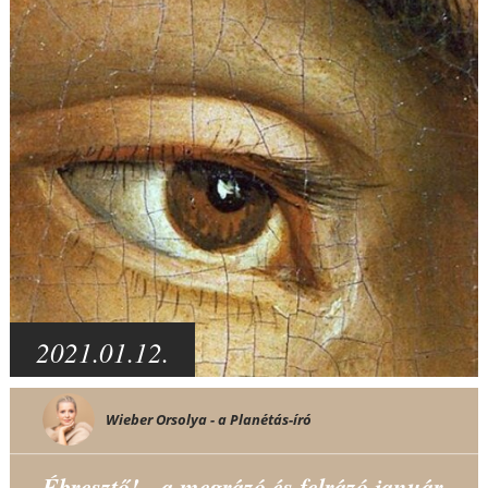
2021.01.12.
Wieber Orsolya - a Planétás-író
Ébresztő! - a megrázó és felrázó január