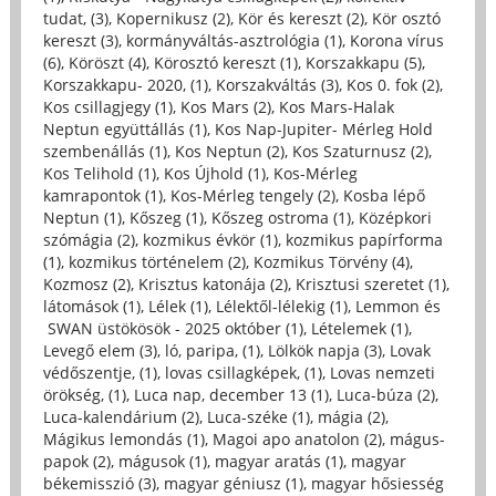
tudat, (3)
,
Kopernikusz (2)
,
Kör és kereszt (2)
,
Kör osztó
kereszt (3)
,
kormányváltás-asztrológia (1)
,
Korona vírus
(6)
,
Köröszt (4)
,
Körosztó kereszt (1)
,
Korszakkapu (5)
,
Korszakkapu- 2020, (1)
,
Korszakváltás (3)
,
Kos 0. fok (2)
,
Kos csillagjegy (1)
,
Kos Mars (2)
,
Kos Mars-Halak
Neptun együttállás (1)
,
Kos Nap-Jupiter- Mérleg Hold
szembenállás (1)
,
Kos Neptun (2)
,
Kos Szaturnusz (2)
,
Kos Telihold (1)
,
Kos Újhold (1)
,
Kos-Mérleg
kamrapontok (1)
,
Kos-Mérleg tengely (2)
,
Kosba lépő
Neptun (1)
,
Kőszeg (1)
,
Kőszeg ostroma (1)
,
Középkori
szómágia (2)
,
kozmikus évkör (1)
,
kozmikus papírforma
(1)
,
kozmikus történelem (2)
,
Kozmikus Törvény (4)
,
Kozmosz (2)
,
Krisztus katonája (2)
,
Krisztusi szeretet (1)
,
látomások (1)
,
Lélek (1)
,
Lélektől-lélekig (1)
,
Lemmon és
SWAN üstökösök - 2025 október (1)
,
Lételemek (1)
,
Levegő elem (3)
,
ló, paripa, (1)
,
Lölkök napja (3)
,
Lovak
védőszentje, (1)
,
lovas csillagképek, (1)
,
Lovas nemzeti
örökség, (1)
,
Luca nap, december 13 (1)
,
Luca-búza (2)
,
Luca-kalendárium (2)
,
Luca-széke (1)
,
mágia (2)
,
Mágikus lemondás (1)
,
Magoi apo anatolon (2)
,
mágus-
papok (2)
,
mágusok (1)
,
magyar aratás (1)
,
magyar
békemisszió (3)
,
magyar géniusz (1)
,
magyar hősiesség