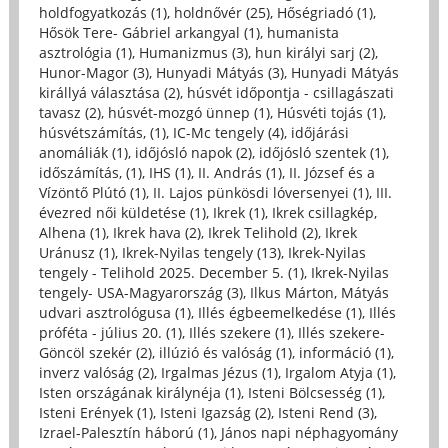
holdfogyatkozás (1)
,
holdnővér (25)
,
Hőségriadó (1)
,
Hősök Tere- Gábriel arkangyal (1)
,
humanista
asztrológia (1)
,
Humanizmus (3)
,
hun királyi sarj (2)
,
Hunor-Magor (3)
,
Hunyadi Mátyás (3)
,
Hunyadi Mátyás
királlyá választása (2)
,
húsvét időpontja - csillagászati
tavasz (2)
,
húsvét-mozgó ünnep (1)
,
Húsvéti tojás (1)
,
húsvétszámítás, (1)
,
IC-Mc tengely (4)
,
időjárási
anomáliák (1)
,
időjósló napok (2)
,
időjósló szentek (1)
,
időszámítás, (1)
,
IHS (1)
,
II. András (1)
,
II. József és a
Vízöntő Plútó (1)
,
II. Lajos pünkösdi lóversenyei (1)
,
III.
évezred női küldetése (1)
,
Ikrek (1)
,
Ikrek csillagkép,
Alhena (1)
,
Ikrek hava (2)
,
Ikrek Telihold (2)
,
Ikrek
Uránusz (1)
,
Ikrek-Nyilas tengely (13)
,
Ikrek-Nyilas
tengely - Telihold 2025. December 5. (1)
,
Ikrek-Nyilas
tengely- USA-Magyarország (3)
,
Ilkus Márton, Mátyás
udvari asztrológusa (1)
,
Illés égbeemelkedése (1)
,
Illés
próféta - július 20. (1)
,
Illés szekere (1)
,
Illés szekere-
Göncöl szekér (2)
,
illúzió és valóság (1)
,
információ (1)
,
inverz valóság (2)
,
Irgalmas Jézus (1)
,
Irgalom Atyja (1)
,
Isten országának királynéja (1)
,
Isteni Bölcsesség (1)
,
Isteni Erények (1)
,
Isteni Igazság (2)
,
Isteni Rend (3)
,
Izrael-Palesztín háború (1)
,
János napi néphagyomány