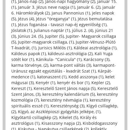
(1)
,
János-nap (2)
,
János-napi hagyomány (2)
,
január 15.
(1)
,
Január 3. Jézus neve napja (1)
,
Január 6. (2)
,
január
6. Háromkirályok (2)
,
Janus Pannonius (1)
,
jeles napok
(5)
,
Jézus (4)
,
Jézus "öreganyja" (1)
,
Jézus bemutatása
(1)
,
Jézus foganása - tavaszi nap-éj egyenlőség (1)
,
Jóslatok (1)
,
Julianus-naptár (1)
,
július 2. (4)
,
június 21
(3)
,
Június 24. (5)
,
Jupiter (5)
,
Jupiter- Magyarok csillaga
(5)
,
Jupiter-magyarok csillaga, (1)
,
Jupiter-Vénusz-Plútó
T-kvadrát, (1)
,
Jurisics Miklós (1)
,
Káldeai asztrológia (1)
,
Káldeus papok (1)
,
káldeusi-asztrológia (2)
,
Kali Yuga
sötét kor (1)
,
Kánikula- "Canicula" (1)
,
Karácsony (3)
,
karma törvénye, (2)
,
karma-pont váltás (3)
,
karmapont-
Uránusz egzakt együttálás - kvadrát Szat (1)
,
Kárpát-
medence (1)
,
katonaszent (1)
,
Kedd asszonya (1)
,
kelet
mágusai (3)
,
Kenyér (1)
,
kenyér és bor (1)
,
Kepler (2)
,
Kereszt (1)
,
Keresztelő Szent János napja (5)
,
Keresztelő
Szent János, (3)
,
keresztény kalendárium (5)
,
keresztény
kozmológia (7)
,
keresztény névmágia (1)
,
keresztény
spirituális esszé (1)
,
Kereszténység (3)
,
Kígyó csillagkép,
(2)
,
Kígyó, az Aszklépioszi gyógyítás jelképe, (1)
,
Kígyótartó csillagkép (2)
,
Kikelet (5)
,
Király és
asztrológus (1)
,
Kisasszony napja (2)
,
Kisboldogasszony
(1)
,
Kiskutya - Nagykutya csillagképek (2)
,
kollektív