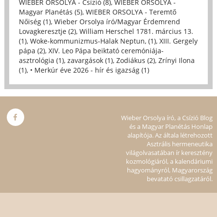
WIEBER ORSOLYA - Csízió (8)
,
WIEBER ORSOLYA -
Magyar Planétás (5)
,
WIEBER ORSOLYA - Teremtő
Nőiség (1)
,
Wieber Orsolya író/Magyar Érdemrend
Lovagkeresztje (2)
,
William Herschel 1781. március 13.
(1)
,
Woke-kommunizmus-Halak Neptun, (1)
,
XIII. Gergely
pápa (2)
,
XIV. Leo Pápa beiktató ceremóniája-
asztrológia (1)
,
zavargások (1)
,
Zodiákus (2)
,
Zrínyi Ilona
(1)
,
• Merkúr éve 2026 - hír és igazság (1)
Wieber Orsolya író, a Csízió Blog
és a Magyar Planétás Honlap
alapítója. Az általa létrehozott
Asztrális hermeneutika
világolvasatában ír keresztény
kozmológiáról, a kalendáriumi
hagyományról, Magyarország
bevatató csillagzatáról.