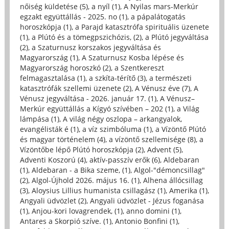
nőiség küldetése (5)
,
a nyíl (1)
,
A Nyilas mars-Merkúr
egzakt együttállás - 2025. no (1)
,
a pápalátogatás
horoszkópja (1)
,
a Parajd katasztrófa spirituális üzenete
(1)
,
a Plútó és a tömegpszichózis, (2)
,
a Plútó jegyváltása
(2)
,
a Szaturnusz korszakos jegyváltása és
Magyarország (1)
,
A Szaturnusz Kosba lépése és
Magyarország horoszkó (2)
,
a Szentkereszt
felmagasztalása (1)
,
a szkíta-térítő (3)
,
a természeti
katasztrófák szellemi üzenete (2)
,
A Vénusz éve (7)
,
A
Vénusz jegyváltása - 2026. január 17. (1)
,
A Vénusz–
Merkúr együttállás a Kígyó szívében – 202 (1)
,
a Világ
lámpása (1)
,
A világ négy oszlopa – arkangyalok,
evangélisták é (1)
,
a víz szimbóluma (1)
,
a Vízöntő Plútó
és magyar történelem (4)
,
a vízöntő szellemisége (8)
,
a
Vízöntőbe lépő Plútó horoszkópja (2)
,
Advent (5)
,
Adventi Koszorú (4)
,
aktív-passzív erők (6)
,
Aldebaran
(1)
,
Aldebaran - a Bika szeme, (1)
,
Algol-"démoncsillag"
(2)
,
Algol-Újhold 2026. május 16. (1)
,
Alhena állócsillag
(3)
,
Aloysius Lillius humanista csillagász (1)
,
Amerika (1)
,
Angyali üdvözlet (2)
,
Angyali üdvözlet - Jézus foganása
(1)
,
Anjou-kori lovagrendek, (1)
,
anno domini (1)
,
Antares a Skorpió szíve. (1)
,
Antonio Bonfini (1)
,