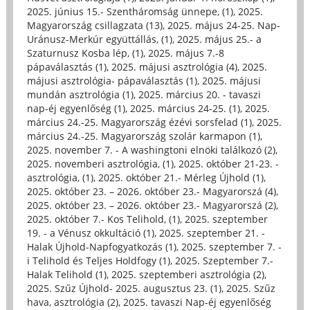
2025. június 15.- Szentháromság ünnepe, (1)
,
2025.
Magyarország csillagzata (13)
,
2025. május 24-25. Nap-
Uránusz-Merkúr együttállás, (1)
,
2025. május 25.- a
Szaturnusz Kosba lép, (1)
,
2025. május 7.-8
pápaválasztás (1)
,
2025. májusi asztrológia (4)
,
2025.
májusi asztrológia- pápaválasztás (1)
,
2025. májusi
mundán asztrológia (1)
,
2025. március 20. - tavaszi
nap-éj egyenlőség (1)
,
2025. március 24-25. (1)
,
2025.
március 24.-25. Magyarország ézévi sorsfelad (1)
,
2025.
március 24.-25. Magyarország szolár karmapon (1)
,
2025. november 7. - A washingtoni elnöki találkozó (2)
,
2025. novemberi asztrológia, (1)
,
2025. október 21-23. -
asztrológia, (1)
,
2025. október 21.- Mérleg Újhold (1)
,
2025. október 23. – 2026. október 23.- Magyarorszá (4)
,
2025. október 23. – 2026. október 23.- Magyarorszá (2)
,
2025. október 7.- Kos Telihold, (1)
,
2025. szeptember
19. - a Vénusz okkultáció (1)
,
2025. szeptember 21. -
Halak Újhold-Napfogyatkozás (1)
,
2025. szeptember 7. -
i Telihold és Teljes Holdfogy (1)
,
2025. Szeptember 7.-
Halak Telihold (1)
,
2025. szeptemberi asztrológia (2)
,
2025. Szűz Újhold- 2025. augusztus 23. (1)
,
2025. Szűz
hava, asztrológia (2)
,
2025. tavaszi Nap-éj egyenlőség