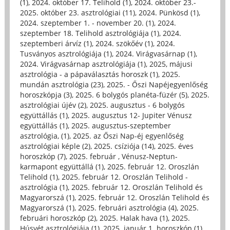
(1)
,
2024. október 17. Telihold (1)
,
2024. október 23.-
2025. október 23. asztrológiai (11)
,
2024. Pünkösd (1)
,
2024. szeptember 1. - november 20. (1)
,
2024.
szeptember 18. Telihold asztrológiája (1)
,
2024.
szeptemberi árvíz (1)
,
2024. szökőév (1)
,
2024.
Tusványos asztrológiája (1)
,
2024. Virágvasárnap (1)
,
2024. Virágvasárnap asztrológiája (1)
,
2025, májusi
asztrológia - a pápaválasztás horoszk (1)
,
2025.
mundán asztrológia (23)
,
2025. - Őszi Napéjegyenlőség
horoszkópja (3)
,
2025. 6 bolygós planéta-füzér (5)
,
2025.
asztrológiai újév (2)
,
2025. augusztus - 6 bolygós
együttállás (1)
,
2025. augusztus 12- Jupiter Vénusz
együttállás (1)
,
2025. augusztus-szeptember
asztrológia, (1)
,
2025. az Őszi Nap-éj egyenlőség
asztrológiai képle (2)
,
2025. csíziója (14)
,
2025. éves
horoszkóp (7)
,
2025. február , Vénusz-Neptun-
karmapont együttállá (1)
,
2025. február 12. Oroszlán
Telihold (1)
,
2025. február 12. Oroszlán Telihold -
asztrológia (1)
,
2025. február 12. Oroszlán Telihold és
Magyarorszá (1)
,
2025. február 12. Oroszlán Telihold és
Magyarorszá (1)
,
2025. februári asztrológia (4)
,
2025.
februári horoszkóp (2)
,
2025. Halak hava (1)
,
2025.
Húsvét asztrológiája (1)
,
2025. január 1. horoszkóp (1)
,