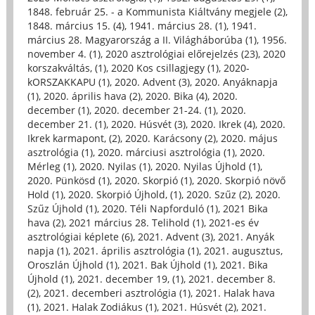
1848. február 25. - a Kommunista Kiáltvány megjele (2)
,
1848. március 15. (4)
,
1941. március 28. (1)
,
1941.
március 28. Magyarország a II. Világháborúba (1)
,
1956.
november 4. (1)
,
2020 asztrológiai előrejelzés (23)
,
2020
korszakváltás, (1)
,
2020 Kos csillagjegy (1)
,
2020-
kORSZAKKAPU (1)
,
2020. Advent (3)
,
2020. Anyáknapja
(1)
,
2020. április hava (2)
,
2020. Bika (4)
,
2020.
december (1)
,
2020. december 21-24. (1)
,
2020.
december 21. (1)
,
2020. Húsvét (3)
,
2020. Ikrek (4)
,
2020.
Ikrek karmapont, (2)
,
2020. Karácsony (2)
,
2020. május
asztrológia (1)
,
2020. márciusi asztrológia (1)
,
2020.
Mérleg (1)
,
2020. Nyilas (1)
,
2020. Nyilas Újhold (1)
,
2020. Pünkösd (1)
,
2020. Skorpió (1)
,
2020. Skorpió növő
Hold (1)
,
2020. Skorpió Újhold, (1)
,
2020. Szűz (2)
,
2020.
Szűz Újhold (1)
,
2020. Téli Napforduló (1)
,
2021 Bika
hava (2)
,
2021 március 28. Telihold (1)
,
2021-es év
asztrológiai képlete (6)
,
2021. Advent (3)
,
2021. Anyák
napja (1)
,
2021. április asztrológia (1)
,
2021. augusztus,
Oroszlán Újhold (1)
,
2021. Bak Újhold (1)
,
2021. Bika
Újhold (1)
,
2021. december 19, (1)
,
2021. december 8.
(2)
,
2021. decemberi asztrológia (1)
,
2021. Halak hava
(1)
,
2021. Halak Zodiákus (1)
,
2021. Húsvét (2)
,
2021.