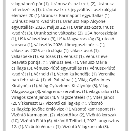
világháború pár (1)
,
Uránusz és az Ikrek, (2)
,
Uránusz
felfedezése, (1)
,
Uránusz Ikrek jegyváltás - asztrológiai
elemzés 20 (1)
,
Uránusz-Karmapont együttállás (1)
,
Uránusz-Mars kvadrát (1)
,
Uránusz-Nap-Alcyone
együttállás- 2026. május 22. (1)
,
Uránusz-Szaturnusz
kvadrát (3)
,
Urunk színe változása (2)
,
USA horoszkópja
(1)
,
USA választások (3)
,
USA-Magyarország (5)
,
utolsó
vacsora (1)
,
választás 2026 -tömegpszichózis, (1)
,
választás 2026-asztrológia (1)
,
választások (1)
,
vallásbéke (1)
,
Változás (1)
,
Vénusz (1)
,
Vénusz éve
beavató pontja, (1)
,
Vénusz éve, (1)
,
Vénusz-Mária
csillaga (3)
,
Vénusz-Plútó együttállás (1)
,
Vénusz-Plútó
kvadrát (1)
,
Vérhold (1)
,
Veronika kendője (1)
,
Veronika
nap február 4. (1)
,
VI. Pál pápa (1)
,
Világ Győzelmes
Királynéja (1)
,
Világ Győzelmes Királynője (5)
,
Világ
Világossága (3)
,
világrendszerváltás, (1)
,
világuralom (1)
,
Virágos szent János (4)
,
Virágszentelés (1)
,
Vitéz János
(2)
,
Vízkereszt (2)
,
Vízöntő csillagkép (1)
,
Vízöntő
csillagkép jövőbe ömlő vize (1)
,
vízöntő kamrapont (1)
,
Vízöntő Karmapont (2)
,
Vizöntő kor (2)
,
Vízöntő korszak
(10)
,
Vízöntő Plútó (6)
,
Vízöntő Telihold, 2022. augusztus
12. (1)
,
Vízöntő Vénusz (1)
,
Vízöntő Világkorszak (3)
,