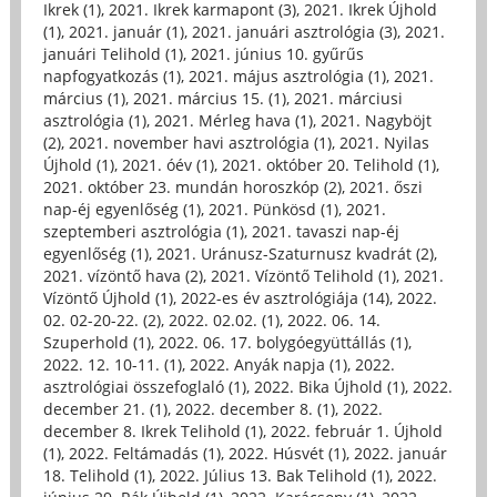
Ikrek (1)
,
2021. Ikrek karmapont (3)
,
2021. Ikrek Újhold
(1)
,
2021. január (1)
,
2021. januári asztrológia (3)
,
2021.
januári Telihold (1)
,
2021. június 10. gyűrűs
napfogyatkozás (1)
,
2021. május asztrológia (1)
,
2021.
március (1)
,
2021. március 15. (1)
,
2021. márciusi
asztrológia (1)
,
2021. Mérleg hava (1)
,
2021. Nagyböjt
(2)
,
2021. november havi asztrológia (1)
,
2021. Nyilas
Újhold (1)
,
2021. óév (1)
,
2021. október 20. Telihold (1)
,
2021. október 23. mundán horoszkóp (2)
,
2021. őszi
nap-éj egyenlőség (1)
,
2021. Pünkösd (1)
,
2021.
szeptemberi asztrológia (1)
,
2021. tavaszi nap-éj
egyenlőség (1)
,
2021. Uránusz-Szaturnusz kvadrát (2)
,
2021. vízöntő hava (2)
,
2021. Vízöntő Telihold (1)
,
2021.
Vízöntő Újhold (1)
,
2022-es év asztrológiája (14)
,
2022.
02. 02-20-22. (2)
,
2022. 02.02. (1)
,
2022. 06. 14.
Szuperhold (1)
,
2022. 06. 17. bolygóegyüttállás (1)
,
2022. 12. 10-11. (1)
,
2022. Anyák napja (1)
,
2022.
asztrológiai összefoglaló (1)
,
2022. Bika Újhold (1)
,
2022.
december 21. (1)
,
2022. december 8. (1)
,
2022.
december 8. Ikrek Telihold (1)
,
2022. február 1. Újhold
(1)
,
2022. Feltámadás (1)
,
2022. Húsvét (1)
,
2022. január
18. Telihold (1)
,
2022. Július 13. Bak Telihold (1)
,
2022.