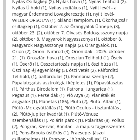
Nyilas Csillagkép (2)
,
Nyilas hava (1)
,
Nyilas Telihold (2)
,
Nyilas Újhold (1)
,
Nyilas zodiákus (1)
,
Nyílt levél - a
magyar Érdemrend Lovagkeresztje (1)
,
nyílt levél-
WIEBER ORSOLYA (1)
,
oklándi templom, (1)
,
Ökörhajcsár
csillagkép (1)
,
Október 2. az Őrangyalok Ünnepe, (3)
,
október 23. (2)
,
október 7. Olvasós Boldogasszony napja
(2)
,
október 8. Magyarok Nagyasszonya (1)
,
október 8.
Magyarok Nagyasszonya napja (2)
,
Őrangyalok, (1)
,
Orion (2)
,
Orion- Nimród (3)
,
Orionidák - 2025. október
21. (1)
,
Oroszlán hava (1)
,
Oroszlán Telihold (1)
,
Őselv
(1)
,
Őserő (1)
,
Összetartozás napja (1)
,
őszi búza (1)
,
Őszi nap-éj egyenlőség (3)
,
őszi vetés (2)
,
Pálfordító
Telihold, (1)
,
pálfordulás (1)
,
Pannónia szentje (2)
,
Pápalátogatás asztrológiai képletes (1)
,
Pápaválasztás
(1)
,
Párthus Birodalom (1)
,
Patrona Hungariea (1)
,
Pegazus (1)
,
Perseidák (1)
,
Pió Atya (2)
,
Planéták és
angyalok (1)
,
Planétás (186)
,
Plútó (2)
,
Plútó -Altair (1)
,
Plútó -Mc együttállás (1)
,
Plútó Oculus - tisztánlátás ,
(2)
,
Plútó-Jupiter kvadrát (1)
,
Plútó-Vénusz
szembenállás (1)
,
Poláris párok (1)
,
Polaritás (8)
,
Pollux
(2)
,
Pongrác, Szervác, Bonifác - a májusi fagyosszentek
(1)
,
Pons-Brooks üstökös (1)
,
Praesepe- Jászol
csillaghalmaz (1)
,
Procyon - "hírnök-csillag" (2)
,