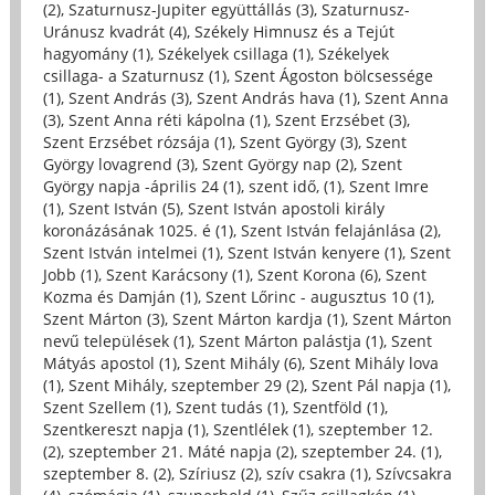
(2)
,
Szaturnusz-Jupiter együttállás (3)
,
Szaturnusz-
Uránusz kvadrát (4)
,
Székely Himnusz és a Tejút
hagyomány (1)
,
Székelyek csillaga (1)
,
Székelyek
csillaga- a Szaturnusz (1)
,
Szent Ágoston bölcsessége
(1)
,
Szent András (3)
,
Szent András hava (1)
,
Szent Anna
(3)
,
Szent Anna réti kápolna (1)
,
Szent Erzsébet (3)
,
Szent Erzsébet rózsája (1)
,
Szent György (3)
,
Szent
György lovagrend (3)
,
Szent György nap (2)
,
Szent
György napja -április 24 (1)
,
szent idő, (1)
,
Szent Imre
(1)
,
Szent István (5)
,
Szent István apostoli király
koronázásának 1025. é (1)
,
Szent István felajánlása (2)
,
Szent István intelmei (1)
,
Szent István kenyere (1)
,
Szent
Jobb (1)
,
Szent Karácsony (1)
,
Szent Korona (6)
,
Szent
Kozma és Damján (1)
,
Szent Lőrinc - augusztus 10 (1)
,
Szent Márton (3)
,
Szent Márton kardja (1)
,
Szent Márton
nevű települések (1)
,
Szent Márton palástja (1)
,
Szent
Mátyás apostol (1)
,
Szent Mihály (6)
,
Szent Mihály lova
(1)
,
Szent Mihály, szeptember 29 (2)
,
Szent Pál napja (1)
,
Szent Szellem (1)
,
Szent tudás (1)
,
Szentföld (1)
,
Szentkereszt napja (1)
,
Szentlélek (1)
,
szeptember 12.
(2)
,
szeptember 21. Máté napja (2)
,
szeptember 24. (1)
,
szeptember 8. (2)
,
Szíriusz (2)
,
szív csakra (1)
,
Szívcsakra