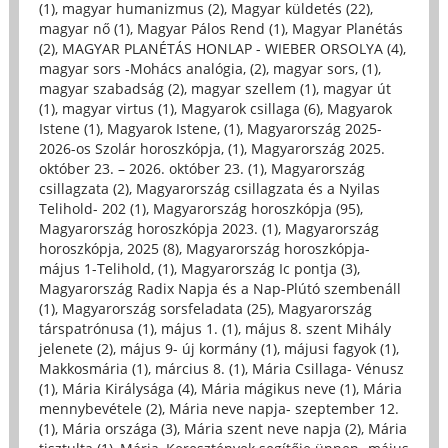
(1)
,
magyar humanizmus (2)
,
Magyar küldetés (22)
,
magyar nő (1)
,
Magyar Pálos Rend (1)
,
Magyar Planétás
(2)
,
MAGYAR PLANÉTÁS HONLAP - WIEBER ORSOLYA (4)
,
magyar sors -Mohács analógia, (2)
,
magyar sors, (1)
,
magyar szabadság (2)
,
magyar szellem (1)
,
magyar út
(1)
,
magyar virtus (1)
,
Magyarok csillaga (6)
,
Magyarok
Istene (1)
,
Magyarok Istene, (1)
,
Magyarország 2025-
2026-os Szolár horoszkópja, (1)
,
Magyarország 2025.
október 23. – 2026. október 23. (1)
,
Magyarország
csillagzata (2)
,
Magyarország csillagzata és a Nyilas
Telihold- 202 (1)
,
Magyarország horoszkópja (95)
,
Magyarország horoszkópja 2023. (1)
,
Magyarország
horoszkópja, 2025 (8)
,
Magyarország horoszkópja-
május 1-Telihold, (1)
,
Magyarország Ic pontja (3)
,
Magyarország Radix Napja és a Nap-Plútó szembenáll
(1)
,
Magyarország sorsfeladata (25)
,
Magyarország
társpatrónusa (1)
,
május 1. (1)
,
május 8. szent Mihály
jelenete (2)
,
május 9- új kormány (1)
,
májusi fagyok (1)
,
Makkosmária (1)
,
március 8. (1)
,
Mária Csillaga- Vénusz
(1)
,
Mária Királysága (4)
,
Mária mágikus neve (1)
,
Mária
mennybevétele (2)
,
Mária neve napja- szeptember 12.
(1)
,
Mária országa (3)
,
Mária szent neve napja (2)
,
Mária