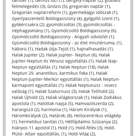
Gender (1)
,
Genius loci (1)
,
Gergely-naptár (2)
,
globális
felmelegedés (3)
,
Gnózis (5)
,
gregorián naptár (1)
,
Gregorián naptárreform (1)
,
gyermekágyi időszak (1)
,
Gyertyaszentelő Boldogasszony (4)
,
gyógyító szent (1)
,
gyökércsakra (2)
,
gyümölcsoltás (3)
,
gyümölcsoltás -
néphagyomány (1)
,
Gyümölcsoltó Boldogasszony (6)
,
Gyümölcsoltó Boldogasszony - Angyali üdvözlet (1)
,
Gyümölcsoltó Boldogasszony - az élet misztériuma, (1)
,
háború (1)
,
Hadak útja-Tejút (1)
,
hajnalhasadás (1)
,
Halak Jupiter (2)
,
Halak Jupiter- Neptun (6)
,
Halak
Jupiter-Neptun és Vénusz együttállás (1)
,
Halak Nap-
Neptun együttállás (1)
,
Halak Neptun (18)
,
Halak
Neptun 29. anaretikus, karmikus foka (1)
,
Halak
Neptun-Jupiter-Merkúr együttállás (1)
,
Halak Neptun-
karmapont együttállás (1)
,
Halak Neptunusz - inverz
valóság (1)
,
Halak Szaturnusz (3)
,
Halak Telihold (2)
,
Halak Újhold (2)
,
Halak világkorszak (1)
,
Halak Zodiákus
apostola (1)
,
Halottak napja (5)
,
Hamvazószerda (2)
,
harangszó (2)
,
harmonia (1)
,
Három Királyok (1)
,
Háromkirályok (2)
,
Határok, (8)
,
Heliocentrikus világkép
(1)
,
hermetikus tanítás (1)
,
Hétfájdalmú Szűzanya (2)
,
hiányos 11 apostol (1)
,
Hold (1)
,
Hold-félév (3)
,
Hold-
Plútó- Altair együttállás, (1)
,
Hold-Világ (2)
,