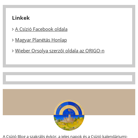
Linkek
A Csízió Facebook oldala
Magyar Planétás Honlap
Wieber Orsolya szerzői oldala az ORIGO-n
A Csízió Blog a szakrális évkör, a jeles napok és a Csízió kalendáriumi-