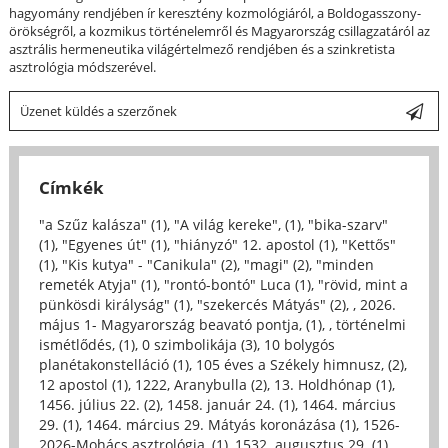
hagyomány rendjében ír keresztény kozmológiáról, a Boldogasszony-
örökségről, a kozmikus történelemről és Magyarország csillagzatáról az
asztrális hermeneutika világértelmező rendjében és a szinkretista
asztrológia módszerével.
Üzenet küldés a szerzőnek
Címkék
"a Szűz kalásza" (1)
,
"A világ kereke", (1)
,
"bika-szarv"
(1)
,
"Egyenes út" (1)
,
"hiányzó" 12. apostol (1)
,
"Kettős"
(1)
,
"Kis kutya" - "Canikula" (2)
,
"magi" (2)
,
"minden
remeték Atyja" (1)
,
"rontó-bontó" Luca (1)
,
"rövid, mint a
pünkösdi királyság" (1)
,
"szekercés Mátyás" (2)
,
, 2026.
május 1- Magyarország beavató pontja, (1)
,
, történelmi
ismétlődés, (1)
,
0 szimbolikája (3)
,
10 bolygós
planétakonstelláció (1)
,
105 éves a Székely himnusz, (2)
,
12 apostol (1)
,
1222, Aranybulla (2)
,
13. Holdhónap (1)
,
1456. július 22. (2)
,
1458. január 24. (1)
,
1464. március
29. (1)
,
1464. március 29. Mátyás koronázása (1)
,
1526-
2026-Mohács asztrológia, (1)
,
1532. augusztus 29. (1)
,