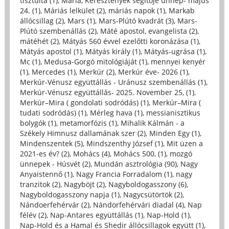
tisztulta (1)
,
Mária, Keresztények segítője ünnep- május
24. (1)
,
Máriás lelkület (2)
,
máriás napok (1)
,
Markab
állócsillag (2)
,
Mars (1)
,
Mars-Plútó kvadrát (3)
,
Mars-
Plútó szembenállás (2)
,
Máté apostol, evangelista (2)
,
mátéhét (2)
,
Mátyás 560 évvel ezelőtti koronázása (1)
,
Mátyás apostol (1)
,
Mátyás király (1)
,
Mátyás-ugrása (1)
,
Mc (1)
,
Medusa-Gorgó mitológiáját (1)
,
mennyei kenyér
(1)
,
Mercedes (1)
,
Merkúr (2)
,
Merkúr éve- 2026 (1)
,
Merkúr-Vénusz együttállás - Uránusz szembenállás (1)
,
Merkúr-Vénusz együttállás- 2025. November 25, (1)
,
Merkúr–Mira ( gondolati sodródás) (1)
,
Merkúr–Mira (
tudati sodródás) (1)
,
Mérleg hava (1)
,
messianisztikus
bolygók (1)
,
metamorfózis (1)
,
Mihalik Kálmán - a
Székely Himnusz dallamának szer (2)
,
Minden Egy (1)
,
Mindenszentek (5)
,
Mindszenthy József (1)
,
Mit üzen a
2021-es év? (2)
,
Mohács (4)
,
Mohács 500, (1)
,
mozgó
ünnepek - Húsvét (2)
,
Mundán asztrológia (90)
,
Nagy
Anyaistennő (1)
,
Nagy Francia Forradalom (1)
,
nagy
tranzitok (2)
,
Nagyböjt (2)
,
Nagyboldogasszony (6)
,
Nagyboldogasszony napja (1)
,
Nagycsütörtök (2)
,
Nándoerfehérvár (2)
,
Nándorfehérvári diadal (4)
,
Nap
félév (2)
,
Nap-Antares együttállás (1)
,
Nap-Hold (1)
,
Nap-Hold és a Hamal és Shedir állócsillagok együtt (1)
,