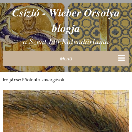
Csízió - Wieber Orsolya
blogja
a Szent Idő Kalendáriuma
Menü
Itt jársz:
Főoldal
»
zavargások