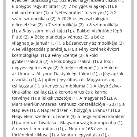
éves periodikusság (2)
,
532 éves nagy húsvéti ciklus (1)
,
6 bolygós "együtt-látás" (2)
,
7 bolygós világkép, (1)
,
8
milliárd ember (1)
,
a "vetés-aratás" törvénye (1)
,
a 2
szám szimbolikája (2)
,
A 2026-os év asztrológiai
előrejelzése (2)
,
a 7 szimbolikája (2)
,
a 8 szimbolikája
(1)
,
a 8-as szám misztikája (1)
,
a Bakból Vízöntőbe lépő
Plútó (2)
,
A Béke planétája- Vénusz (2)
,
a béke
világnapja- január 1. (1)
,
a búzanövény szimbolikája (3)
,
A Felvilágosodás planétája, (1)
,
a Fény körének évköri
kozmológiája (1)
,
a Fény Szentje (2)
,
a Föld
gyökércsakrája (2)
,
a Földbolygó csakrái (1)
,
a földi
négyesség törvénye (2)
,
A hely szelleme (1)
,
a Hold és –
az Uránusz-Alcyone-Fiastyúk égi tükört (1)
,
a Jégsapkák
olvadása (1)
,
A Jupiter jegyváltása és Magyarország
csillagzata (1)
,
a kenyér szimbóluma (1)
,
A kígyó Szíve-
Unukalhai csillag (2)
,
a korona vírus és a karma
törvénye (1)
,
a lelkek vezetője (1)
,
A magyar Nő (2)
,
A
Mars-Merkúr-Antares- Uránusz konstellációja - 20 (1)
,
a
Nap éve (1)
,
A Naprendszer 7. bolygója-Uránusz (1)
,
a
Négy elem szellemi üzenete (3)
,
a négy emberi karakter
(1)
,
a nemzet hivatása - Magyarország kamrapontja (1)
,
A nemzet immunitása (1)
,
a Neptun 165 éves új
történelmi ciklusa (1)
,
a Neptun jegyváltása (1)
,
a