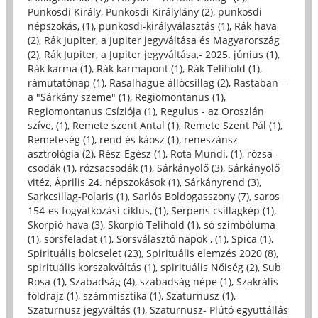
Pünkösdi Király, Pünkösdi Királylány (2)
,
pünkösdi
népszokás, (1)
,
pünkösdi-királyválasztás (1)
,
Rák hava
(2)
,
Rák Jupiter, a Jupiter jegyváltása és Magyarország
(2)
,
Rák Jupiter, a Jupiter jegyváltása,- 2025. június (1)
,
Rák karma (1)
,
Rák karmapont (1)
,
Rák Telihold (1)
,
rámutatónap (1)
,
Rasalhague állócsillag (2)
,
Rastaban –
a "Sárkány szeme" (1)
,
Regiomontanus (1)
,
Regiomontanus Csíziója (1)
,
Regulus - az Oroszlán
szíve, (1)
,
Remete szent Antal (1)
,
Remete Szent Pál (1)
,
Remeteség (1)
,
rend és káosz (1)
,
reneszánsz
asztrológia (2)
,
Rész-Egész (1)
,
Rota Mundi, (1)
,
rózsa-
csodák (1)
,
rózsacsodák (1)
,
Sárkányölő (3)
,
Sárkányölő
vitéz, Április 24. népszokások (1)
,
Sárkányrend (3)
,
Sarkcsillag-Polaris (1)
,
Sarlós Boldogasszony (7)
,
saros
154-es fogyatkozási ciklus, (1)
,
Serpens csillagkép (1)
,
Skorpió hava (3)
,
Skorpió Telihold (1)
,
só szimbóluma
(1)
,
sorsfeladat (1)
,
Sorsválasztó napok , (1)
,
Spica (1)
,
Spirituális bölcselet (23)
,
Spirituális elemzés 2020 (8)
,
spirituális korszakváltás (1)
,
spirituális Nőiség (2)
,
Sub
Rosa (1)
,
Szabadság (4)
,
szabadság népe (1)
,
Szakrális
földrajz (1)
,
számmisztika (1)
,
Szaturnusz (1)
,
Szaturnusz jegyváltás (1)
,
Szaturnusz- Plútó együttállás