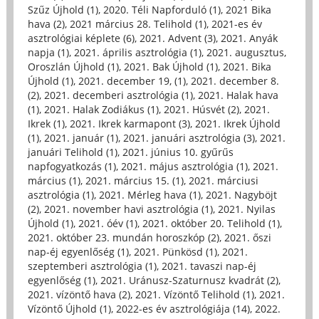
Szűz Újhold (1)
,
2020. Téli Napforduló (1)
,
2021 Bika
hava (2)
,
2021 március 28. Telihold (1)
,
2021-es év
asztrológiai képlete (6)
,
2021. Advent (3)
,
2021. Anyák
napja (1)
,
2021. április asztrológia (1)
,
2021. augusztus,
Oroszlán Újhold (1)
,
2021. Bak Újhold (1)
,
2021. Bika
Újhold (1)
,
2021. december 19, (1)
,
2021. december 8.
(2)
,
2021. decemberi asztrológia (1)
,
2021. Halak hava
(1)
,
2021. Halak Zodiákus (1)
,
2021. Húsvét (2)
,
2021.
Ikrek (1)
,
2021. Ikrek karmapont (3)
,
2021. Ikrek Újhold
(1)
,
2021. január (1)
,
2021. januári asztrológia (3)
,
2021.
januári Telihold (1)
,
2021. június 10. gyűrűs
napfogyatkozás (1)
,
2021. május asztrológia (1)
,
2021.
március (1)
,
2021. március 15. (1)
,
2021. márciusi
asztrológia (1)
,
2021. Mérleg hava (1)
,
2021. Nagyböjt
(2)
,
2021. november havi asztrológia (1)
,
2021. Nyilas
Újhold (1)
,
2021. óév (1)
,
2021. október 20. Telihold (1)
,
2021. október 23. mundán horoszkóp (2)
,
2021. őszi
nap-éj egyenlőség (1)
,
2021. Pünkösd (1)
,
2021.
szeptemberi asztrológia (1)
,
2021. tavaszi nap-éj
egyenlőség (1)
,
2021. Uránusz-Szaturnusz kvadrát (2)
,
2021. vízöntő hava (2)
,
2021. Vízöntő Telihold (1)
,
2021.
Vízöntő Újhold (1)
,
2022-es év asztrológiája (14)
,
2022.