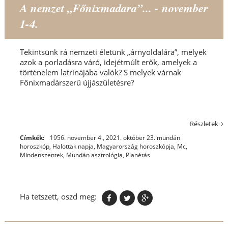
A nemzet „Főnixmadara”... - november
1-4.
Tekintsünk rá nemzeti életünk „árnyoldalára”, melyek
azok a porladásra váró, idejétmúlt erők, amelyek a
történelem latrinájába valók? S melyek várnak
Főnixmadárszerű újjászületésre?
Részletek
Címkék:
1956. november 4.
,
2021. október 23. mundán
horoszkóp
,
Halottak napja
,
Magyarország horoszkópja
,
Mc
,
Mindenszentek
,
Mundán asztrológia
,
Planétás
Ha tetszett, oszd meg: