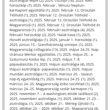
asztrológiai képle (2)
,
2025. csíziója (14)
,
2025. éves
horoszkóp (7)
,
2025. február , Vénusz-Neptun-
karmapont együttállá (1)
,
2025. február 12. Oroszlán
Telihold (1)
,
2025. február 12. Oroszlán Telihold -
asztrológia (1)
,
2025. február 12. Oroszlán Telihold és
Magyarorszá (1)
,
2025. február 12. Oroszlán Telihold és
Magyarorszá (1)
,
2025. februári asztrológia (4)
,
2025.
februári horoszkóp (2)
,
2025. Halak hava (1)
,
2025.
Húsvét asztrológiája (1)
,
2025. január 1. horoszkóp (1)
,
2025. június 15.- Szentháromság ünnepe, (1)
,
2025.
Magyarország csillagzata (13)
,
2025. május 24-25. Nap-
Uránusz-Merkúr együttállás, (1)
,
2025. május 25.- a
Szaturnusz Kosba lép, (1)
,
2025. május 7.-8
pápaválasztás (1)
,
2025. májusi asztrológia (4)
,
2025.
májusi asztrológia- pápaválasztás (1)
,
2025. májusi
mundán asztrológia (1)
,
2025. március 20. - tavaszi
nap-éj egyenlőség (1)
,
2025. március 24-25. (1)
,
2025.
március 24.-25. Magyarország ézévi sorsfelad (1)
,
2025.
március 24.-25. Magyarország szolár karmapon (1)
,
2025. november 7. - A washingtoni elnöki találkozó (2)
,
2025. novemberi asztrológia, (1)
,
2025. október 21-23. -
asztrológia, (1)
,
2025. október 21.- Mérleg Újhold (1)
,
2025. október 23. – 2026. október 23.- Magyarorszá (4)
,