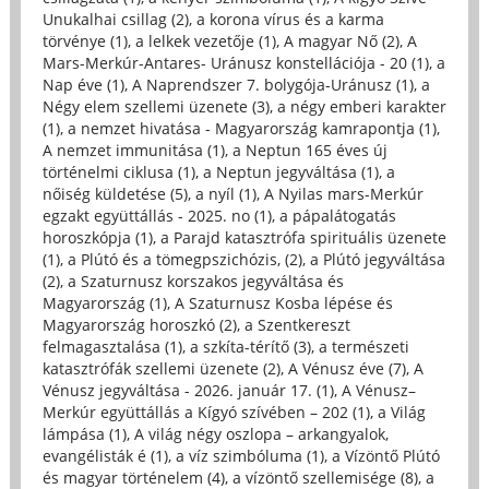
Unukalhai csillag (2)
,
a korona vírus és a karma
törvénye (1)
,
a lelkek vezetője (1)
,
A magyar Nő (2)
,
A
Mars-Merkúr-Antares- Uránusz konstellációja - 20 (1)
,
a
Nap éve (1)
,
A Naprendszer 7. bolygója-Uránusz (1)
,
a
Négy elem szellemi üzenete (3)
,
a négy emberi karakter
(1)
,
a nemzet hivatása - Magyarország kamrapontja (1)
,
A nemzet immunitása (1)
,
a Neptun 165 éves új
történelmi ciklusa (1)
,
a Neptun jegyváltása (1)
,
a
nőiség küldetése (5)
,
a nyíl (1)
,
A Nyilas mars-Merkúr
egzakt együttállás - 2025. no (1)
,
a pápalátogatás
horoszkópja (1)
,
a Parajd katasztrófa spirituális üzenete
(1)
,
a Plútó és a tömegpszichózis, (2)
,
a Plútó jegyváltása
(2)
,
a Szaturnusz korszakos jegyváltása és
Magyarország (1)
,
A Szaturnusz Kosba lépése és
Magyarország horoszkó (2)
,
a Szentkereszt
felmagasztalása (1)
,
a szkíta-térítő (3)
,
a természeti
katasztrófák szellemi üzenete (2)
,
A Vénusz éve (7)
,
A
Vénusz jegyváltása - 2026. január 17. (1)
,
A Vénusz–
Merkúr együttállás a Kígyó szívében – 202 (1)
,
a Világ
lámpása (1)
,
A világ négy oszlopa – arkangyalok,
evangélisták é (1)
,
a víz szimbóluma (1)
,
a Vízöntő Plútó
és magyar történelem (4)
,
a vízöntő szellemisége (8)
,
a