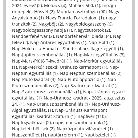
2021-es év? (2)
,
Mohács (4)
,
Mohács 500, (1)
,
mozgó
ünnepek - Húsvét (2)
,
Mundán asztrológia (90)
,
Nagy
Anyaistennő (1)
,
Nagy Francia Forradalom (1)
,
nagy
tranzitok (2)
,
Nagyböjt (2)
,
Nagyboldogasszony (6)
,
Nagyboldogasszony napja (1)
,
Nagycsütörtök (2)
,
Nándoerfehérvár (2)
,
Nándorfehérvári diadal (4)
,
Nap
félév (2)
,
Nap-Antares együttállás (1)
,
Nap-Hold (1)
,
Nap-Hold és a Hamal és Shedir állócsillagok együtt (1)
,
Nap-Jupiter szembenállás (1)
,
Nap-Mars együttállás (3)
,
Nap-Mars-Plútó T-kvadrát (1)
,
Nap-Merkúr együttállás
(1)
,
Nap-Merkúr szextil Uránusz-karmapont (1)
,
Nap-
Neptun együttállás (1)
,
Nap-Neptun szembenállás (2)
,
Nap-Plútó kvadrát (3)
,
Nap-Plútó oppozíció (1)
,
Nap-
Plútó szembenállás (2)
,
Nap-Szaturnusz kvadrát (1)
,
Nap-Szaturnusz szembenállás (1)
,
Nap-Uránusz egzakt
együttállás, (1)
,
Nap-Uránusz kvadrát - 2025. augusztus
24. (1)
,
Nap-Uránusz szembenállás (1)
,
Nap-Uránusz-
Algol együttállás, (1)
,
Nap-Uránusz-Karmapont
együttállás, kvadrát Szaturn (1)
,
napfivér (110)
,
Napfogyatkozás (2)
,
napisteni szimbólumok (1)
,
Napkeleti bölcsek (2)
,
Napközpontú világnézet (1)
,
Napszentület (1)
,
naptárreform (1)
,
Naptisztelet (1)
,