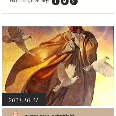
Ha tetszett, oszd meg:
2021.10.31.
Wieber Orsolya - a Planétás-író