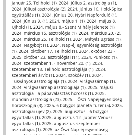
január 25. Telihold, (1)
,
2024. Július 2. asztrológia (1)
,
2024. júliusi asztrológia (2)
,
2024. június 16. Hold-Spica
együttállás (1)
,
2024. Június 20. Nyári Napforduló (1)
,
2024. Június 9. (1)
,
2024. május 1. (1)
,
2024. május 8.
Újhold (1)
,
2024. május 8.- Szent Mihály jelenete (1)
,
2024. március 15. asztrológia (1)
,
2024. március 20. (2)
,
2024. március 25. Telihold (1)
,
2024. Mátyás ugrása (1)
,
2024. Nagyböjt (1)
,
2024. Nap-éj egyenlőség asztrológia
(1)
,
2024. október 17. Telihold (1)
,
2024. október 23.-
2025. október 23. asztrológiai (11)
,
2024. Pünkösd (1)
,
2024. szeptember 1. - november 20. (1)
,
2024.
szeptember 18. Telihold asztrológiája (1)
,
2024.
szeptemberi árvíz (1)
,
2024. szökőév (1)
,
2024.
Tusványos asztrológiája (1)
,
2024. Virágvasárnap (1)
,
2024. Virágvasárnap asztrológiája (1)
,
2025, májusi
asztrológia - a pápaválasztás horoszk (1)
,
2025.
mundán asztrológia (23)
,
2025. - Őszi Napéjegyenlőség
horoszkópja (3)
,
2025. 6 bolygós planéta-füzér (5)
,
2025.
asztrológiai újév (2)
,
2025. augusztus - 6 bolygós
együttállás (1)
,
2025. augusztus 12- Jupiter Vénusz
együttállás (1)
,
2025. augusztus-szeptember
asztrológia, (1)
,
2025. az Őszi Nap-éj egyenlőség