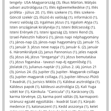
tengely- USA-Magyarország (3)
,
Ilkus Márton, Mátyás
udvari asztrológusa (1)
,
Illés égbeemelkedése (1)
,
Illés
próféta - július 20. (1)
,
Illés szekere (1)
,
Illés szekere-
Göncöl szekér (2)
,
illúzió és valóság (1)
,
információ (1)
,
inverz valóság (2)
,
Irgalmas Jézus (1)
,
Irgalom Atyja (1)
,
Isten országának királynéja (1)
,
Isteni Bölcsesség (1)
,
Isteni Erények (1)
,
Isteni Igazság (2)
,
Isteni Rend (3)
,
Izrael-Palesztín háború (1)
,
János napi néphagyomány
(1)
,
János-nap (2)
,
János-napi hagyomány (2)
,
január 15.
(1)
,
Január 3. Jézus neve napja (1)
,
Január 6. (2)
,
január
6. Háromkirályok (2)
,
Janus Pannonius (1)
,
jeles napok
(5)
,
Jézus (4)
,
Jézus "öreganyja" (1)
,
Jézus bemutatása
(1)
,
Jézus foganása - tavaszi nap-éj egyenlőség (1)
,
Jóslatok (1)
,
Julianus-naptár (1)
,
július 2. (4)
,
június 21
(3)
,
Június 24. (5)
,
Jupiter (5)
,
Jupiter- Magyarok csillaga
(5)
,
Jupiter-magyarok csillaga, (1)
,
Jupiter-Vénusz-Plútó
T-kvadrát, (1)
,
Jurisics Miklós (1)
,
Káldeai asztrológia (1)
,
Káldeus papok (1)
,
káldeusi-asztrológia (2)
,
Kali Yuga
sötét kor (1)
,
Kánikula- "Canicula" (1)
,
Karácsony (3)
,
karma törvénye, (2)
,
karma-pont váltás (3)
,
karmapont-
Uránusz egzakt együttálás - kvadrát Szat (1)
,
Kárpát-
medence (1)
,
katonaszent (1)
,
Kedd asszonya (1)
,
kelet