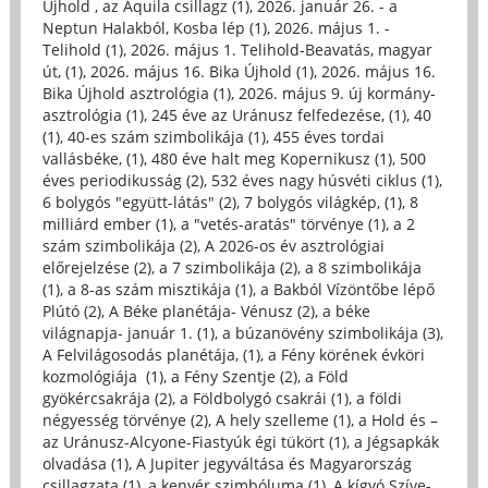
Újhold , az Aquila csillagz (1)
,
2026. január 26. - a
Neptun Halakból, Kosba lép (1)
,
2026. május 1. -
Telihold (1)
,
2026. május 1. Telihold-Beavatás, magyar
út, (1)
,
2026. május 16. Bika Újhold (1)
,
2026. május 16.
Bika Újhold asztrológia (1)
,
2026. május 9. új kormány-
asztrológia (1)
,
245 éve az Uránusz felfedezése, (1)
,
40
(1)
,
40-es szám szimbolikája (1)
,
455 éves tordai
vallásbéke, (1)
,
480 éve halt meg Kopernikusz (1)
,
500
éves periodikusság (2)
,
532 éves nagy húsvéti ciklus (1)
,
6 bolygós "együtt-látás" (2)
,
7 bolygós világkép, (1)
,
8
milliárd ember (1)
,
a "vetés-aratás" törvénye (1)
,
a 2
szám szimbolikája (2)
,
A 2026-os év asztrológiai
előrejelzése (2)
,
a 7 szimbolikája (2)
,
a 8 szimbolikája
(1)
,
a 8-as szám misztikája (1)
,
a Bakból Vízöntőbe lépő
Plútó (2)
,
A Béke planétája- Vénusz (2)
,
a béke
világnapja- január 1. (1)
,
a búzanövény szimbolikája (3)
,
A Felvilágosodás planétája, (1)
,
a Fény körének évköri
kozmológiája (1)
,
a Fény Szentje (2)
,
a Föld
gyökércsakrája (2)
,
a Földbolygó csakrái (1)
,
a földi
négyesség törvénye (2)
,
A hely szelleme (1)
,
a Hold és –
az Uránusz-Alcyone-Fiastyúk égi tükört (1)
,
a Jégsapkák
olvadása (1)
,
A Jupiter jegyváltása és Magyarország
csillagzata (1)
,
a kenyér szimbóluma (1)
,
A kígyó Szíve-