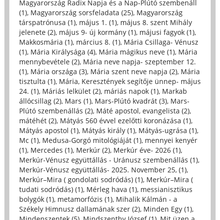
Magyarország Radix Napja és a Nap-Plútó szembenáll
(1)
,
Magyarország sorsfeladata (25)
,
Magyarország
társpatrónusa (1)
,
május 1. (1)
,
május 8. szent Mihály
jelenete (2)
,
május 9- új kormány (1)
,
májusi fagyok (1)
,
Makkosmária (1)
,
március 8. (1)
,
Mária Csillaga- Vénusz
(1)
,
Mária Királysága (4)
,
Mária mágikus neve (1)
,
Mária
mennybevétele (2)
,
Mária neve napja- szeptember 12.
(1)
,
Mária országa (3)
,
Mária szent neve napja (2)
,
Mária
tisztulta (1)
,
Mária, Keresztények segítője ünnep- május
24. (1)
,
Máriás lelkület (2)
,
máriás napok (1)
,
Markab
állócsillag (2)
,
Mars (1)
,
Mars-Plútó kvadrát (3)
,
Mars-
Plútó szembenállás (2)
,
Máté apostol, evangelista (2)
,
mátéhét (2)
,
Mátyás 560 évvel ezelőtti koronázása (1)
,
Mátyás apostol (1)
,
Mátyás király (1)
,
Mátyás-ugrása (1)
,
Mc (1)
,
Medusa-Gorgó mitológiáját (1)
,
mennyei kenyér
(1)
,
Mercedes (1)
,
Merkúr (2)
,
Merkúr éve- 2026 (1)
,
Merkúr-Vénusz együttállás - Uránusz szembenállás (1)
,
Merkúr-Vénusz együttállás- 2025. November 25, (1)
,
Merkúr–Mira ( gondolati sodródás) (1)
,
Merkúr–Mira (
tudati sodródás) (1)
,
Mérleg hava (1)
,
messianisztikus
bolygók (1)
,
metamorfózis (1)
,
Mihalik Kálmán - a
Székely Himnusz dallamának szer (2)
,
Minden Egy (1)
,
Mindenszentek (5)
,
Mindszenthy József (1)
,
Mit üzen a