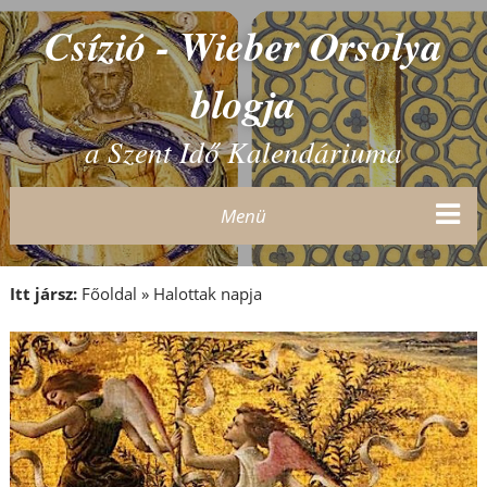
Csízió - Wieber Orsolya
blogja
a Szent Idő Kalendáriuma
Menü
Itt jársz:
Főoldal
»
Halottak napja