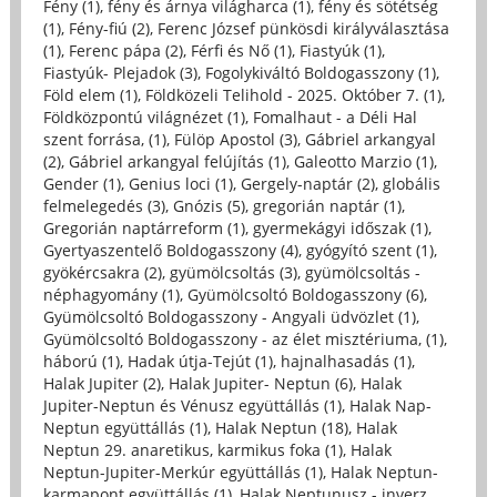
Fény (1)
,
fény és árnya világharca (1)
,
fény és sötétség
(1)
,
Fény-fiú (2)
,
Ferenc József pünkösdi királyválasztása
(1)
,
Ferenc pápa (2)
,
Férfi és Nő (1)
,
Fiastyúk (1)
,
Fiastyúk- Plejadok (3)
,
Fogolykiváltó Boldogasszony (1)
,
Föld elem (1)
,
Földközeli Telihold - 2025. Október 7. (1)
,
Földközpontú világnézet (1)
,
Fomalhaut - a Déli Hal
szent forrása, (1)
,
Fülöp Apostol (3)
,
Gábriel arkangyal
(2)
,
Gábriel arkangyal felújítás (1)
,
Galeotto Marzio (1)
,
Gender (1)
,
Genius loci (1)
,
Gergely-naptár (2)
,
globális
felmelegedés (3)
,
Gnózis (5)
,
gregorián naptár (1)
,
Gregorián naptárreform (1)
,
gyermekágyi időszak (1)
,
Gyertyaszentelő Boldogasszony (4)
,
gyógyító szent (1)
,
gyökércsakra (2)
,
gyümölcsoltás (3)
,
gyümölcsoltás -
néphagyomány (1)
,
Gyümölcsoltó Boldogasszony (6)
,
Gyümölcsoltó Boldogasszony - Angyali üdvözlet (1)
,
Gyümölcsoltó Boldogasszony - az élet misztériuma, (1)
,
háború (1)
,
Hadak útja-Tejút (1)
,
hajnalhasadás (1)
,
Halak Jupiter (2)
,
Halak Jupiter- Neptun (6)
,
Halak
Jupiter-Neptun és Vénusz együttállás (1)
,
Halak Nap-
Neptun együttállás (1)
,
Halak Neptun (18)
,
Halak
Neptun 29. anaretikus, karmikus foka (1)
,
Halak
Neptun-Jupiter-Merkúr együttállás (1)
,
Halak Neptun-
karmapont együttállás (1)
,
Halak Neptunusz - inverz