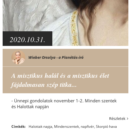
2020.10.31.
Wieber Orsolya - a Planétás-író
A misztikus halál és a misztikus élet
fájdalmasan szép titka...
- Ünnepi gondolatok november 1-2. Minden szentek
és Halottak napján
Részletek
Címkék:
Halottak napja
,
Mindenszentek
,
napfivér
,
Skorpió hava