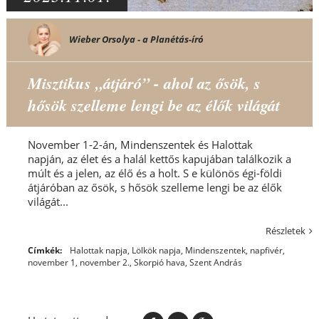
Wieber Orsolya - a Planétás-író
Misztikus „átjáró” - ahol az ősök, s
hősök szelleme lengi be az élők világát
November 1-2-án, Mindenszentek és Halottak
napján, az élet és a halál kettős kapujában találkozik a
múlt és a jelen, az élő és a holt. S e különös égi-földi
átjáróban az ősök, s hősök szelleme lengi be az élők
világát...
Részletek
Címkék:
Halottak napja
,
Lölkök napja
,
Mindenszentek
,
napfivér
,
november 1
,
november 2.
,
Skorpió hava
,
Szent András