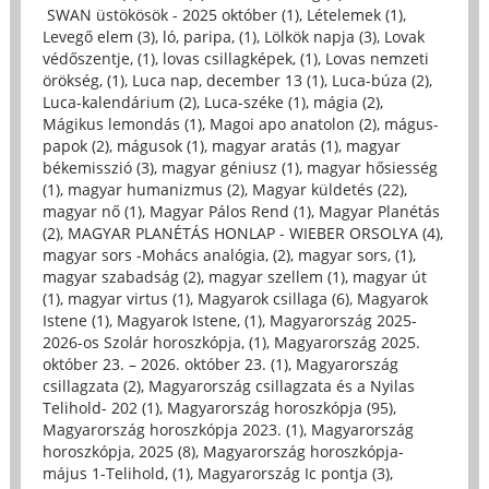
SWAN üstökösök - 2025 október (1)
,
Lételemek (1)
,
Levegő elem (3)
,
ló, paripa, (1)
,
Lölkök napja (3)
,
Lovak
védőszentje, (1)
,
lovas csillagképek, (1)
,
Lovas nemzeti
örökség, (1)
,
Luca nap, december 13 (1)
,
Luca-búza (2)
,
Luca-kalendárium (2)
,
Luca-széke (1)
,
mágia (2)
,
Mágikus lemondás (1)
,
Magoi apo anatolon (2)
,
mágus-
papok (2)
,
mágusok (1)
,
magyar aratás (1)
,
magyar
békemisszió (3)
,
magyar géniusz (1)
,
magyar hősiesség
(1)
,
magyar humanizmus (2)
,
Magyar küldetés (22)
,
magyar nő (1)
,
Magyar Pálos Rend (1)
,
Magyar Planétás
(2)
,
MAGYAR PLANÉTÁS HONLAP - WIEBER ORSOLYA (4)
,
magyar sors -Mohács analógia, (2)
,
magyar sors, (1)
,
magyar szabadság (2)
,
magyar szellem (1)
,
magyar út
(1)
,
magyar virtus (1)
,
Magyarok csillaga (6)
,
Magyarok
Istene (1)
,
Magyarok Istene, (1)
,
Magyarország 2025-
2026-os Szolár horoszkópja, (1)
,
Magyarország 2025.
október 23. – 2026. október 23. (1)
,
Magyarország
csillagzata (2)
,
Magyarország csillagzata és a Nyilas
Telihold- 202 (1)
,
Magyarország horoszkópja (95)
,
Magyarország horoszkópja 2023. (1)
,
Magyarország
horoszkópja, 2025 (8)
,
Magyarország horoszkópja-
május 1-Telihold, (1)
,
Magyarország Ic pontja (3)
,