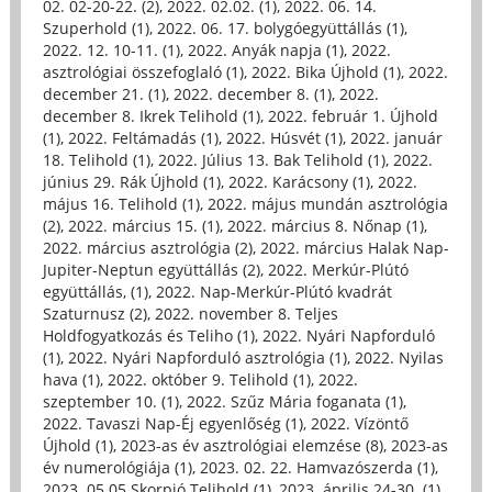
02. 02-20-22. (2)
,
2022. 02.02. (1)
,
2022. 06. 14.
Szuperhold (1)
,
2022. 06. 17. bolygóegyüttállás (1)
,
2022. 12. 10-11. (1)
,
2022. Anyák napja (1)
,
2022.
asztrológiai összefoglaló (1)
,
2022. Bika Újhold (1)
,
2022.
december 21. (1)
,
2022. december 8. (1)
,
2022.
december 8. Ikrek Telihold (1)
,
2022. február 1. Újhold
(1)
,
2022. Feltámadás (1)
,
2022. Húsvét (1)
,
2022. január
18. Telihold (1)
,
2022. Július 13. Bak Telihold (1)
,
2022.
június 29. Rák Újhold (1)
,
2022. Karácsony (1)
,
2022.
május 16. Telihold (1)
,
2022. május mundán asztrológia
(2)
,
2022. március 15. (1)
,
2022. március 8. Nőnap (1)
,
2022. március asztrológia (2)
,
2022. március Halak Nap-
Jupiter-Neptun együttállás (2)
,
2022. Merkúr-Plútó
együttállás, (1)
,
2022. Nap-Merkúr-Plútó kvadrát
Szaturnusz (2)
,
2022. november 8. Teljes
Holdfogyatkozás és Teliho (1)
,
2022. Nyári Napforduló
(1)
,
2022. Nyári Napforduló asztrológia (1)
,
2022. Nyilas
hava (1)
,
2022. október 9. Telihold (1)
,
2022.
szeptember 10. (1)
,
2022. Szűz Mária foganata (1)
,
2022. Tavaszi Nap-Éj egyenlőség (1)
,
2022. Vízöntő
Újhold (1)
,
2023-as év asztrológiai elemzése (8)
,
2023-as
év numerológiája (1)
,
2023. 02. 22. Hamvazószerda (1)
,
2023. 05.05 Skorpió Telihold (1)
,
2023. április 24-30. (1)
,