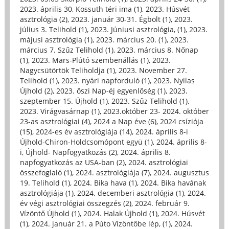
2023. április 30, Kossuth téri ima (1)
,
2023. Húsvét
asztrológia (2)
,
2023. január 30-31. Égbolt (1)
,
2023.
július 3. Telihold (1)
,
2023. Júniusi asztrológia, (1)
,
2023.
májusi asztrológia (1)
,
2023. március 20. (1)
,
2023.
március 7. Szűz Telihold (1)
,
2023. március 8. Nőnap
(1)
,
2023. Mars-Plútó szembenállás (1)
,
2023.
Nagycsütörtök Teliholdja (1)
,
2023. November 27.
Telihold (1)
,
2023. nyári napforduló (1)
,
2023. Nyilas
Újhold (2)
,
2023. őszi Nap-éj egyenlőség (1)
,
2023.
szeptember 15. Újhold (1)
,
2023. Szűz Telihold (1)
,
2023. Virágvasárnap (1)
,
2023.október 23- 2024. október
23-as asztrológiai (4)
,
2024 a Nap éve (6)
,
2024 csíziója
(15)
,
2024-es év asztrológiája (14)
,
2024. április 8-i
Újhold-Chiron-Holdcsomópont együ (1)
,
2024. április 8-
i, Újhold- Napfogyatkozás (2)
,
2024. április 8.
napfogyatkozás az USA-ban (2)
,
2024. asztrológiai
összefoglaló (1)
,
2024. asztrológiája (7)
,
2024. augusztus
19. Telihold (1)
,
2024. Bika hava (1)
,
2024. Bika havának
asztrológiája (1)
,
2024. decemberi asztrológia (1)
,
2024.
év végi asztrológiai összegzés (2)
,
2024. február 9.
Vízöntő Újhold (1)
,
2024. Halak Újhold (1)
,
2024. Húsvét
(1)
,
2024. január 21. a Púto Vízöntőbe lép, (1)
,
2024.