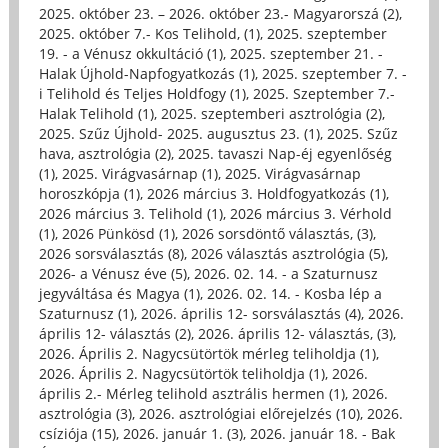
2025. október 23. – 2026. október 23.- Magyarorszá (2)
,
2025. október 7.- Kos Telihold, (1)
,
2025. szeptember
19. - a Vénusz okkultáció (1)
,
2025. szeptember 21. -
Halak Újhold-Napfogyatkozás (1)
,
2025. szeptember 7. -
i Telihold és Teljes Holdfogy (1)
,
2025. Szeptember 7.-
Halak Telihold (1)
,
2025. szeptemberi asztrológia (2)
,
2025. Szűz Újhold- 2025. augusztus 23. (1)
,
2025. Szűz
hava, asztrológia (2)
,
2025. tavaszi Nap-éj egyenlőség
(1)
,
2025. Virágvasárnap (1)
,
2025. Virágvasárnap
horoszkópja (1)
,
2026 március 3. Holdfogyatkozás (1)
,
2026 március 3. Telihold (1)
,
2026 március 3. Vérhold
(1)
,
2026 Pünkösd (1)
,
2026 sorsdöntő választás, (3)
,
2026 sorsválasztás (8)
,
2026 választás asztrológia (5)
,
2026- a Vénusz éve (5)
,
2026. 02. 14. - a Szaturnusz
jegyváltása és Magya (1)
,
2026. 02. 14. - Kosba lép a
Szaturnusz (1)
,
2026. április 12- sorsválasztás (4)
,
2026.
április 12- választás (2)
,
2026. április 12- választás, (3)
,
2026. Április 2. Nagycsütörtök mérleg teliholdja (1)
,
2026. Április 2. Nagycsütörtök teliholdja (1)
,
2026.
április 2.- Mérleg telihold asztrális hermen (1)
,
2026.
asztrológia (3)
,
2026. asztrológiai előrejelzés (10)
,
2026.
csíziója (15)
,
2026. január 1. (3)
,
2026. január 18. - Bak