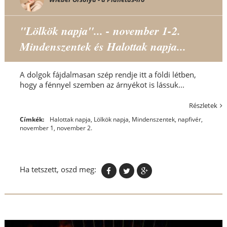
"Lölkök napja"... - november 1-2.
Mindenszentek és Halottak napja...
A dolgok fájdalmasan szép rendje itt a földi létben,
hogy a fénnyel szemben az árnyékot is lássuk...
Részletek
Címkék:
Halottak napja
,
Lölkök napja
,
Mindenszentek
,
napfivér
,
november 1
,
november 2.
Ha tetszett, oszd meg: