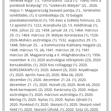
remeték Atyja" (1)
,
"rontó-bontó" Luca (1)
,
"rövid, mint a
pünkösdi királyság" (1)
,
"szekercés Mátyás" (2)
,
, 2026.
május 1- Magyarország beavató pontja, (1)
,
, történelmi
ismétlődés, (1)
,
0 szimbolikája (3)
,
10 bolygós
planétakonstelláció (1)
,
105 éves a Székely himnusz, (2)
,
12 apostol (1)
,
1222, Aranybulla (2)
,
13. Holdhónap (1)
,
1456. július 22. (2)
,
1458. január 24. (1)
,
1464. március
29. (1)
,
1464. március 29. Mátyás koronázása (1)
,
1526-
2026-Mohács asztrológia, (1)
,
1532. augusztus 29. (1)
,
1848. február 25. - a Kommunista Kiáltvány megjele (2)
,
1848. március 15. (4)
,
1941. március 28. (1)
,
1941.
március 28. Magyarország a II. Világháborúba (1)
,
1956.
november 4. (1)
,
2020 asztrológiai előrejelzés (23)
,
2020
korszakváltás, (1)
,
2020 Kos csillagjegy (1)
,
2020-
kORSZAKKAPU (1)
,
2020. Advent (3)
,
2020. Anyáknapja
(1)
,
2020. április hava (2)
,
2020. Bika (4)
,
2020.
december (1)
,
2020. december 21-24. (1)
,
2020.
december 21. (1)
,
2020. Húsvét (3)
,
2020. Ikrek (4)
,
2020.
Ikrek karmapont, (2)
,
2020. Karácsony (2)
,
2020. május
asztrológia (1)
,
2020. márciusi asztrológia (1)
,
2020.
Mérleg (1)
,
2020. Nyilas (1)
,
2020. Nyilas Újhold (1)
,
2020. Pünkösd (1)
,
2020. Skorpió (1)
,
2020. Skorpió növő
Hold (1)
,
2020. Skorpió Újhold, (1)
,
2020. Szűz (2)
,
2020.