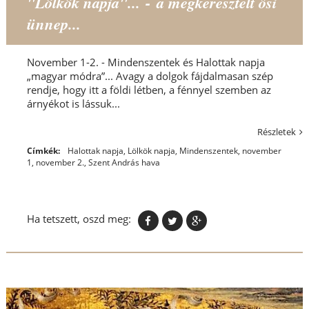
"Lölkök napja"... - a megkeresztelt ősi
ünnep...
November 1-2. - Mindenszentek és Halottak napja
„magyar módra”... Avagy a dolgok fájdalmasan szép
rendje, hogy itt a földi létben, a fénnyel szemben az
árnyékot is lássuk...
Részletek
Címkék:
Halottak napja
,
Lölkök napja
,
Mindenszentek
,
november
1
,
november 2.
,
Szent András hava
Ha tetszett, oszd meg: