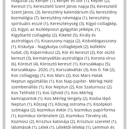
mágusai (3)
,
Kenyér (1)
,
kenyér és bor (1)
,
Kepler (2)
,
Kereszt (1)
,
Keresztelő Szent János napja (5)
,
Keresztelő
Szent János, (3)
,
keresztény kalendárium (5)
,
keresztény
kozmológia (7)
,
keresztény névmágia (1)
,
keresztény
spirituális esszé (1)
,
Kereszténység (3)
,
Kígyó csillagkép,
(2)
,
Kígyó, az Aszklépioszi gyógyítás jelképe, (1)
,
Kígyótartó csillagkép (2)
,
Kikelet (5)
,
Király és
asztrológus (1)
,
Kisasszony napja (2)
,
Kisboldogasszony
(1)
,
Kiskutya - Nagykutya csillagképek (2)
,
kollektív
tudat, (3)
,
Kopernikusz (2)
,
Kör és kereszt (2)
,
Kör osztó
kereszt (3)
,
kormányváltás-asztrológia (1)
,
Korona vírus
(6)
,
Köröszt (4)
,
Körosztó kereszt (1)
,
Korszakkapu (5)
,
Korszakkapu- 2020, (1)
,
Korszakváltás (3)
,
Kos 0. fok (2)
,
Kos csillagjegy (1)
,
Kos Mars (2)
,
Kos Mars-Halak
Neptun együttállás (1)
,
Kos Nap-Jupiter- Mérleg Hold
szembenállás (1)
,
Kos Neptun (2)
,
Kos Szaturnusz (2)
,
Kos Telihold (1)
,
Kos Újhold (1)
,
Kos-Mérleg
kamrapontok (1)
,
Kos-Mérleg tengely (2)
,
Kosba lépő
Neptun (1)
,
Kőszeg (1)
,
Kőszeg ostroma (1)
,
Középkori
szómágia (2)
,
kozmikus évkör (1)
,
kozmikus papírforma
(1)
,
kozmikus történelem (2)
,
Kozmikus Törvény (4)
,
Kozmosz (2)
,
Krisztus katonája (2)
,
Krisztusi szeretet (1)
,
látomások (1)
,
Lélek (1)
,
Lélektől-lélekig (1)
,
Lemmon és