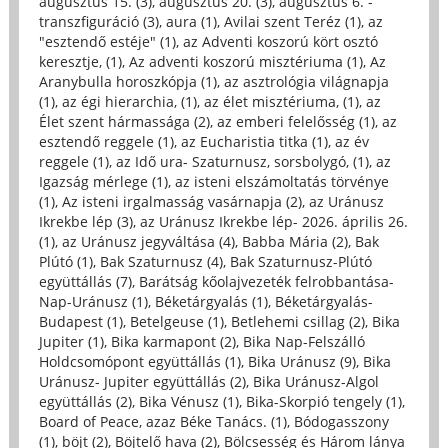
augusztus 15. (3)
,
augusztus 20. (3)
,
augusztus 6. -
transzfiguráció (3)
,
aura (1)
,
Avilai szent Teréz (1)
,
az
"esztendő estéje" (1)
,
az Adventi koszorú kört osztó
keresztje, (1)
,
Az adventi koszorú misztériuma (1)
,
Az
Aranybulla horoszkópja (1)
,
az asztrológia világnapja
(1)
,
az égi hierarchia, (1)
,
az élet misztériuma, (1)
,
az
Élet szent hármassága (2)
,
az emberi felelősség (1)
,
az
esztendő reggele (1)
,
az Eucharistia titka (1)
,
az év
reggele (1)
,
az Idő ura- Szaturnusz, sorsbolygó, (1)
,
az
Igazság mérlege (1)
,
az isteni elszámoltatás törvénye
(1)
,
Az isteni irgalmasság vasárnapja (2)
,
az Uránusz
Ikrekbe lép (3)
,
az Uránusz Ikrekbe lép- 2026. április 26.
(1)
,
az Uránusz jegyváltása (4)
,
Babba Mária (2)
,
Bak
Plútó (1)
,
Bak Szaturnusz (4)
,
Bak Szaturnusz-Plútó
együttállás (7)
,
Barátság kőolajvezeték felrobbantása-
Nap-Uránusz (1)
,
Béketárgyalás (1)
,
Béketárgyalás-
Budapest (1)
,
Betelgeuse (1)
,
Betlehemi csillag (2)
,
Bika
Jupiter (1)
,
Bika karmapont (2)
,
Bika Nap-Felszálló
Holdcsomópont együttállás (1)
,
Bika Uránusz (9)
,
Bika
Uránusz- Jupiter együttállás (2)
,
Bika Uránusz-Algol
együttállás (2)
,
Bika Vénusz (1)
,
Bika-Skorpió tengely (1)
,
Board of Peace, azaz Béke Tanács. (1)
,
Bódogasszony
(1)
,
böjt (2)
,
Böjtelő hava (2)
,
Bölcsesség és Három lánya