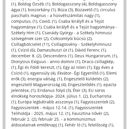
(1)
,
Boldog Özséb (1)
,
Boldogasszony (4)
,
Boldogasszony
ágya (1)
,
boszorkány (1)
,
Búza (3)
,
Búzavető (1)
,
circulus
paschalis magnus - a húsvétszámítás nagy (1)
,
computus, (1)
,
Covid, (1)
,
Csaba királyfi és a Tejút
hagyománya (1)
,
Csaba királyfi és a Tejút hagyománya -
Székely Him (1)
,
Csanády György - a Székely himnusz
szövegének szer (2)
,
Csíksomlyói búcsú (2)
,
Csillagbölcselet (11)
,
Csillagösvény - Székelyhimnusz
(1)
,
Csízió (6)
,
Damaszkuszi út (1)
,
Dávid Ferenc (1)
,
december 8. (2)
,
Descendens (1)
,
Deus Hungarorum, (1)
,
Dionysius Exiguus - anno domini (1)
,
Draco csillagkép,
(1)
,
Égi és Földi kereszt, (1)
,
Egy az Isten (1)
,
Egy éves a
Csízió (1)
,
egyensúly (4)
,
Ekvátor- Égi Egyenlítő (1)
,
Elemi
erők (3)
,
energia válság, (1)
,
Engesztelő küldetés (2)
,
engesztelő Magyarország (4)
,
Engesztelődés (1)
,
epacta
jelentése, (1)
,
Eridanus folyó (3)
,
Éter (3)
,
EU soros
elnökség horoszkópja- 2024. július 1. (2)
,
Eucharistia
(1)
,
Európa legbátrabb asszonya (1)
,
Fagyosszentek (2)
,
Fagyosszentek - május 12-14. (1)
,
Fagyosszentek
Teliholdja - 2025. május 12. (1)
,
Fausztina nővér (2)
,
február 2. (2)
,
február 25. - a kommunizmus
áldozatainak emléknapj (1)
,
Fehér ló (1)
,
felelősség (1)
,