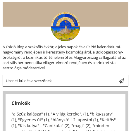
A Csízió Blog a szakrális évkör, a jeles napok és a Csízió kalendáriumi-
hagyomány rendjében ír keresztény kozmológiáról, a Boldogasszony-
örökségről, a kozmikus történelemről és Magyarország csillagzatáról az
asztrális hermeneutika világértelmező rendjében és a szinkretista
asztrológia módszerével.
Üzenet küldés a szerzőnek
Címkék
"a Szűz kalásza" (1)
,
"A világ kereke", (1)
,
"bika-szarv"
(1)
,
"Egyenes út" (1)
,
"hiányzó" 12. apostol (1)
,
"Kettős"
(1)
,
"Kis kutya" - "Canikula" (2)
,
"magi" (2)
,
"minden