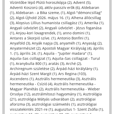
Vízöntőbe lépő Plútó horoszkópja (2)
,
Advent (5)
,
Adventi Koszorú (4)
,
aktív-passzív erők (6)
,
Aldebaran
(1)
,
Aldebaran - a Bika szeme, (1)
,
Algol-"démoncsillag"
(2)
,
Algol-Újhold 2026. május 16. (1)
,
Alhena állócsillag
(3)
,
Aloysius Lillius humanista csillagász (1)
,
Amerika (1)
,
Angyali üdvözlet (2)
,
Angyali üdvözlet - Jézus foganása
(1)
,
Anjou-kori lovagrendek, (1)
,
anno domini (1)
,
Antares a Skorpió szíve. (1)
,
Antonio Bonfini (1)
,
Anyaföld (3)
,
Anyák napja (3)
,
anyaméh (1)
,
Anyaság (2)
,
Anyatermészet (2)
,
Apostoli Magyar Királyság (4)
,
április
1. (1)
,
április 24. (1)
,
Aquila - "Jupiter madara" (1)
,
Aquila–Sas csillagzat (1)
,
Aquila–Sas csillagzat - Turul
(1)
,
Aranybulla 800 (1)
,
aratás (3)
,
Arché (2)
,
Archiregnum születése (2)
,
Árpád-házi királylány (1)
,
Árpád-házi Szent Margit (1)
,
Ars Regina (103)
,
Ascendens (1)
,
Asztrális hermeneutika (3)
,
Asztrális
hermeneutika - Csízió (4)
,
Asztrális hermeneutika -
Magyar Planétás (2)
,
Asztrális hermeneutika - Wieber
Orsolya (12)
,
asztrálmítoszi hagyomány (1)
,
Asztrológia
(21)
,
asztrológia Mátyás udvarában (2)
,
asztrológiai
aforizma (3)
,
asztrológiai számvetés (1)
,
asztrológiai
visszatekintés 2021-re (1)
,
augusztus 1- Szent Zsófia (1)
,