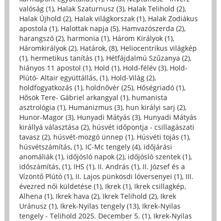
valóság (1)
,
Halak Szaturnusz (3)
,
Halak Telihold (2)
,
Halak Újhold (2)
,
Halak világkorszak (1)
,
Halak Zodiákus
apostola (1)
,
Halottak napja (5)
,
Hamvazószerda (2)
,
harangszó (2)
,
harmonia (1)
,
Három Királyok (1)
,
Háromkirályok (2)
,
Határok, (8)
,
Heliocentrikus világkép
(1)
,
hermetikus tanítás (1)
,
Hétfájdalmú Szűzanya (2)
,
hiányos 11 apostol (1)
,
Hold (1)
,
Hold-félév (3)
,
Hold-
Plútó- Altair együttállás, (1)
,
Hold-Világ (2)
,
holdfogyatkozás (1)
,
holdnővér (25)
,
Hőségriadó (1)
,
Hősök Tere- Gábriel arkangyal (1)
,
humanista
asztrológia (1)
,
Humanizmus (3)
,
hun királyi sarj (2)
,
Hunor-Magor (3)
,
Hunyadi Mátyás (3)
,
Hunyadi Mátyás
királlyá választása (2)
,
húsvét időpontja - csillagászati
tavasz (2)
,
húsvét-mozgó ünnep (1)
,
Húsvéti tojás (1)
,
húsvétszámítás, (1)
,
IC-Mc tengely (4)
,
időjárási
anomáliák (1)
,
időjósló napok (2)
,
időjósló szentek (1)
,
időszámítás, (1)
,
IHS (1)
,
II. András (1)
,
II. József és a
Vízöntő Plútó (1)
,
II. Lajos pünkösdi lóversenyei (1)
,
III.
évezred női küldetése (1)
,
Ikrek (1)
,
Ikrek csillagkép,
Alhena (1)
,
Ikrek hava (2)
,
Ikrek Telihold (2)
,
Ikrek
Uránusz (1)
,
Ikrek-Nyilas tengely (13)
,
Ikrek-Nyilas
tengely - Telihold 2025. December 5. (1)
,
Ikrek-Nyilas