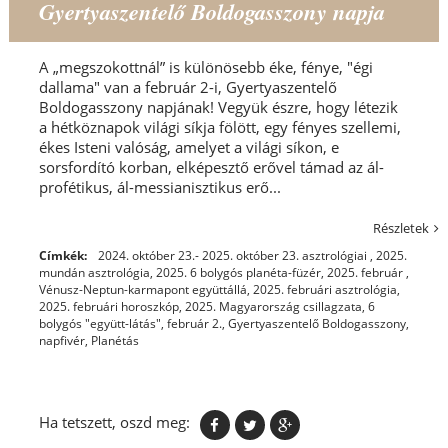
Gyertyaszentelő Boldogasszony napja
A „megszokottnál” is különösebb éke, fénye, "égi
dallama" van a február 2-i, Gyertyaszentelő
Boldogasszony napjának! Vegyük észre, hogy létezik
a hétköznapok világi síkja fölött, egy fényes szellemi,
ékes Isteni valóság, amelyet a világi síkon, e
sorsfordító korban, elképesztő erővel támad az ál-
profétikus, ál-messianisztikus erő...
Részletek
Címkék:
2024. október 23.- 2025. október 23. asztrológiai
,
2025.
mundán asztrológia
,
2025. 6 bolygós planéta-füzér
,
2025. február ,
Vénusz-Neptun-karmapont együttállá
,
2025. februári asztrológia
,
2025. februári horoszkóp
,
2025. Magyarország csillagzata
,
6
bolygós "együtt-látás"
,
február 2.
,
Gyertyaszentelő Boldogasszony
,
napfivér
,
Planétás
Ha tetszett, oszd meg: