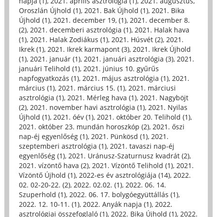
napja (1)
,
2021. április asztrológia (1)
,
2021. augusztus,
Oroszlán Újhold (1)
,
2021. Bak Újhold (1)
,
2021. Bika
Újhold (1)
,
2021. december 19, (1)
,
2021. december 8.
(2)
,
2021. decemberi asztrológia (1)
,
2021. Halak hava
(1)
,
2021. Halak Zodiákus (1)
,
2021. Húsvét (2)
,
2021.
Ikrek (1)
,
2021. Ikrek karmapont (3)
,
2021. Ikrek Újhold
(1)
,
2021. január (1)
,
2021. januári asztrológia (3)
,
2021.
januári Telihold (1)
,
2021. június 10. gyűrűs
napfogyatkozás (1)
,
2021. május asztrológia (1)
,
2021.
március (1)
,
2021. március 15. (1)
,
2021. márciusi
asztrológia (1)
,
2021. Mérleg hava (1)
,
2021. Nagyböjt
(2)
,
2021. november havi asztrológia (1)
,
2021. Nyilas
Újhold (1)
,
2021. óév (1)
,
2021. október 20. Telihold (1)
,
2021. október 23. mundán horoszkóp (2)
,
2021. őszi
nap-éj egyenlőség (1)
,
2021. Pünkösd (1)
,
2021.
szeptemberi asztrológia (1)
,
2021. tavaszi nap-éj
egyenlőség (1)
,
2021. Uránusz-Szaturnusz kvadrát (2)
,
2021. vízöntő hava (2)
,
2021. Vízöntő Telihold (1)
,
2021.
Vízöntő Újhold (1)
,
2022-es év asztrológiája (14)
,
2022.
02. 02-20-22. (2)
,
2022. 02.02. (1)
,
2022. 06. 14.
Szuperhold (1)
,
2022. 06. 17. bolygóegyüttállás (1)
,
2022. 12. 10-11. (1)
,
2022. Anyák napja (1)
,
2022.
asztrológiai összefoglaló (1)
,
2022. Bika Újhold (1)
,
2022.