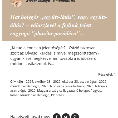
Wieber Orsolya - a Planétás-író
Hat bolygós „együtt-látás”, vagy együtt-
állás? – válaszlevél a fejünk felett
ragyogó "planéta-parádéra"...
„Ki tudja ennek a jelentőségét? - Csízió biztosan... „ –
szólt az Olvasói kérdés, s mivel megszólíttattam -
ugyan kissé megkésve, ám továbbra is időszerű
módon -, válaszolok is...
Részletek
Címkék:
2024. október 23.- 2025. október 23. asztrológiai
,
2025.
mundán asztrológia
,
2025. 6 bolygós planéta-füzér
,
2025. februári
asztrológia
,
2025. Magyarország csillagzata
,
6 bolygós "együtt-
látás"
,
Mundán asztrológia
,
Planétás
Ha tetszett, oszd meg: