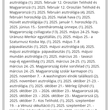
asztrológia (1)
,
2025. február 12. Oroszlán Telihold és
Magyarorszá (1)
,
2025. február 12. Oroszlán Telihold és
Magyarorszá (1)
,
2025. februári asztrológia (4)
,
2025.
februári horoszkóp (2)
,
2025. Halak hava (1)
,
2025.
Húsvét asztrológiája (1)
,
2025. január 1. horoszkóp (1)
,
2025. június 15.- Szentháromság ünnepe, (1)
,
2025.
Magyarország csillagzata (13)
,
2025. május 24-25. Nap-
Uránusz-Merkúr együttállás, (1)
,
2025. május 25.- a
Szaturnusz Kosba lép, (1)
,
2025. május 7.-8
pápaválasztás (1)
,
2025. májusi asztrológia (4)
,
2025.
májusi asztrológia- pápaválasztás (1)
,
2025. májusi
mundán asztrológia (1)
,
2025. március 20. - tavaszi
nap-éj egyenlőség (1)
,
2025. március 24-25. (1)
,
2025.
március 24.-25. Magyarország ézévi sorsfelad (1)
,
2025.
március 24.-25. Magyarország szolár karmapon (1)
,
2025. november 7. - A washingtoni elnöki találkozó (2)
,
2025. novemberi asztrológia, (1)
,
2025. október 21-23. -
asztrológia, (1)
,
2025. október 21.- Mérleg Újhold (1)
,
2025. október 23. – 2026. október 23.- Magyarorszá (4)
,
2025. október 23. – 2026. október 23.- Magyarorszá (2)
,
2025. október 7.- Kos Telihold, (1)
,
2025. szeptember
19. - a Vénusz okkultáció (1)
,
2025. szeptember 21. -