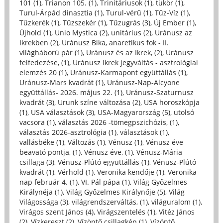
101 (1)
,
Trianon 105. (1)
,
Trinitáriusok (1)
,
tükör (1)
,
Turul-Árpád dinasztia (1)
,
Turul-vérű (1)
,
Tűz-Víz (1)
,
Tűzkerék (1)
,
Tűzszekér (1)
,
Tűzugrás (3)
,
Új Ember (1)
,
Újhold (1)
,
Unio Mystica (2)
,
unitárius (2)
,
Uránusz az
Ikrekben (2)
,
Uránusz Bika, anaretikus fok - II.
világháború pár (1)
,
Uránusz és az Ikrek, (2)
,
Uránusz
felfedezése, (1)
,
Uránusz Ikrek jegyváltás - asztrológiai
elemzés 20 (1)
,
Uránusz-Karmapont együttállás (1)
,
Uránusz-Mars kvadrát (1)
,
Uránusz-Nap-Alcyone
együttállás- 2026. május 22. (1)
,
Uránusz-Szaturnusz
kvadrát (3)
,
Urunk színe változása (2)
,
USA horoszkópja
(1)
,
USA választások (3)
,
USA-Magyarország (5)
,
utolsó
vacsora (1)
,
választás 2026 -tömegpszichózis, (1)
,
választás 2026-asztrológia (1)
,
választások (1)
,
vallásbéke (1)
,
Változás (1)
,
Vénusz (1)
,
Vénusz éve
beavató pontja, (1)
,
Vénusz éve, (1)
,
Vénusz-Mária
csillaga (3)
,
Vénusz-Plútó együttállás (1)
,
Vénusz-Plútó
kvadrát (1)
,
Vérhold (1)
,
Veronika kendője (1)
,
Veronika
nap február 4. (1)
,
VI. Pál pápa (1)
,
Világ Győzelmes
Királynéja (1)
,
Világ Győzelmes Királynője (5)
,
Világ
Világossága (3)
,
világrendszerváltás, (1)
,
világuralom (1)
,
Virágos szent János (4)
,
Virágszentelés (1)
,
Vitéz János
(2)
,
Vízkereszt (2)
,
Vízöntő csillagkép (1)
,
Vízöntő