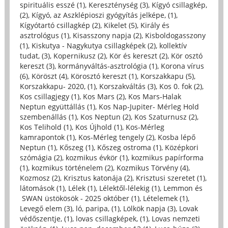
spirituális esszé (1)
,
Kereszténység (3)
,
Kígyó csillagkép,
(2)
,
Kígyó, az Aszklépioszi gyógyítás jelképe, (1)
,
Kígyótartó csillagkép (2)
,
Kikelet (5)
,
Király és
asztrológus (1)
,
Kisasszony napja (2)
,
Kisboldogasszony
(1)
,
Kiskutya - Nagykutya csillagképek (2)
,
kollektív
tudat, (3)
,
Kopernikusz (2)
,
Kör és kereszt (2)
,
Kör osztó
kereszt (3)
,
kormányváltás-asztrológia (1)
,
Korona vírus
(6)
,
Köröszt (4)
,
Körosztó kereszt (1)
,
Korszakkapu (5)
,
Korszakkapu- 2020, (1)
,
Korszakváltás (3)
,
Kos 0. fok (2)
,
Kos csillagjegy (1)
,
Kos Mars (2)
,
Kos Mars-Halak
Neptun együttállás (1)
,
Kos Nap-Jupiter- Mérleg Hold
szembenállás (1)
,
Kos Neptun (2)
,
Kos Szaturnusz (2)
,
Kos Telihold (1)
,
Kos Újhold (1)
,
Kos-Mérleg
kamrapontok (1)
,
Kos-Mérleg tengely (2)
,
Kosba lépő
Neptun (1)
,
Kőszeg (1)
,
Kőszeg ostroma (1)
,
Középkori
szómágia (2)
,
kozmikus évkör (1)
,
kozmikus papírforma
(1)
,
kozmikus történelem (2)
,
Kozmikus Törvény (4)
,
Kozmosz (2)
,
Krisztus katonája (2)
,
Krisztusi szeretet (1)
,
látomások (1)
,
Lélek (1)
,
Lélektől-lélekig (1)
,
Lemmon és
SWAN üstökösök - 2025 október (1)
,
Lételemek (1)
,
Levegő elem (3)
,
ló, paripa, (1)
,
Lölkök napja (3)
,
Lovak
védőszentje, (1)
,
lovas csillagképek, (1)
,
Lovas nemzeti