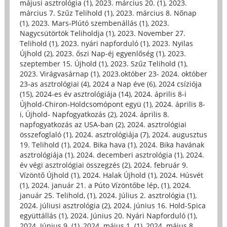
májusi asztrológia (1)
,
2023. március 20. (1)
,
2023.
március 7. Szűz Telihold (1)
,
2023. március 8. Nőnap
(1)
,
2023. Mars-Plútó szembenállás (1)
,
2023.
Nagycsütörtök Teliholdja (1)
,
2023. November 27.
Telihold (1)
,
2023. nyári napforduló (1)
,
2023. Nyilas
Újhold (2)
,
2023. őszi Nap-éj egyenlőség (1)
,
2023.
szeptember 15. Újhold (1)
,
2023. Szűz Telihold (1)
,
2023. Virágvasárnap (1)
,
2023.október 23- 2024. október
23-as asztrológiai (4)
,
2024 a Nap éve (6)
,
2024 csíziója
(15)
,
2024-es év asztrológiája (14)
,
2024. április 8-i
Újhold-Chiron-Holdcsomópont együ (1)
,
2024. április 8-
i, Újhold- Napfogyatkozás (2)
,
2024. április 8.
napfogyatkozás az USA-ban (2)
,
2024. asztrológiai
összefoglaló (1)
,
2024. asztrológiája (7)
,
2024. augusztus
19. Telihold (1)
,
2024. Bika hava (1)
,
2024. Bika havának
asztrológiája (1)
,
2024. decemberi asztrológia (1)
,
2024.
év végi asztrológiai összegzés (2)
,
2024. február 9.
Vízöntő Újhold (1)
,
2024. Halak Újhold (1)
,
2024. Húsvét
(1)
,
2024. január 21. a Púto Vízöntőbe lép, (1)
,
2024.
január 25. Telihold, (1)
,
2024. Július 2. asztrológia (1)
,
2024. júliusi asztrológia (2)
,
2024. június 16. Hold-Spica
együttállás (1)
,
2024. Június 20. Nyári Napforduló (1)
,
2024. Június 9. (1)
,
2024. május 1. (1)
,
2024. május 8.