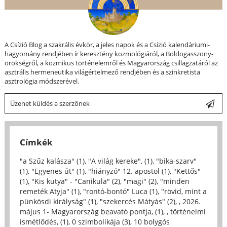
A Csízió Blog a szakrális évkör, a jeles napok és a Csízió kalendáriumi-
hagyomány rendjében ír keresztény kozmológiáról, a Boldogasszony-
örökségről, a kozmikus történelemről és Magyarország csillagzatáról az
asztrális hermeneutika világértelmező rendjében és a szinkretista
asztrológia módszerével.
Üzenet küldés a szerzőnek
Címkék
"a Szűz kalásza" (1)
,
"A világ kereke", (1)
,
"bika-szarv"
(1)
,
"Egyenes út" (1)
,
"hiányzó" 12. apostol (1)
,
"Kettős"
(1)
,
"Kis kutya" - "Canikula" (2)
,
"magi" (2)
,
"minden
remeték Atyja" (1)
,
"rontó-bontó" Luca (1)
,
"rövid, mint a
pünkösdi királyság" (1)
,
"szekercés Mátyás" (2)
,
, 2026.
május 1- Magyarország beavató pontja, (1)
,
, történelmi
ismétlődés, (1)
,
0 szimbolikája (3)
,
10 bolygós