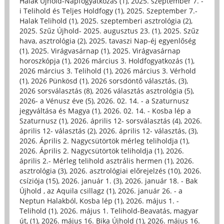
Halak Újhold-Napfogyatkozás (1)
,
2025. szeptember 7. -
i Telihold és Teljes Holdfogy (1)
,
2025. Szeptember 7.-
Halak Telihold (1)
,
2025. szeptemberi asztrológia (2)
,
2025. Szűz Újhold- 2025. augusztus 23. (1)
,
2025. Szűz
hava, asztrológia (2)
,
2025. tavaszi Nap-éj egyenlőség
(1)
,
2025. Virágvasárnap (1)
,
2025. Virágvasárnap
horoszkópja (1)
,
2026 március 3. Holdfogyatkozás (1)
,
2026 március 3. Telihold (1)
,
2026 március 3. Vérhold
(1)
,
2026 Pünkösd (1)
,
2026 sorsdöntő választás, (3)
,
2026 sorsválasztás (8)
,
2026 választás asztrológia (5)
,
2026- a Vénusz éve (5)
,
2026. 02. 14. - a Szaturnusz
jegyváltása és Magya (1)
,
2026. 02. 14. - Kosba lép a
Szaturnusz (1)
,
2026. április 12- sorsválasztás (4)
,
2026.
április 12- választás (2)
,
2026. április 12- választás, (3)
,
2026. Április 2. Nagycsütörtök mérleg teliholdja (1)
,
2026. Április 2. Nagycsütörtök teliholdja (1)
,
2026.
április 2.- Mérleg telihold asztrális hermen (1)
,
2026.
asztrológia (3)
,
2026. asztrológiai előrejelzés (10)
,
2026.
csíziója (15)
,
2026. január 1. (3)
,
2026. január 18. - Bak
Újhold , az Aquila csillagz (1)
,
2026. január 26. - a
Neptun Halakból, Kosba lép (1)
,
2026. május 1. -
Telihold (1)
,
2026. május 1. Telihold-Beavatás, magyar
út, (1)
,
2026. május 16. Bika Újhold (1)
,
2026. május 16.