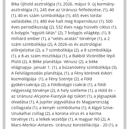
Bika Újhold asztrológia (1)
,
2026. május 9. új kormány-
asztrológia (1)
,
245 éve az Uránusz felfedezése, (1)
,
40
(1)
,
40-es szám szimbolikája (1)
,
455 éves tordai
vallásbéke, (1)
,
480 éve halt meg Kopernikusz (1)
,
500
éves periodikusság (2)
,
532 éves nagy húsvéti ciklus (1)
,
6 bolygós "együtt-látás" (2)
,
7 bolygós világkép, (1)
,
8
milliárd ember (1)
,
a "vetés-aratás" törvénye (1)
,
a 2
szám szimbolikája (2)
,
A 2026-os év asztrológiai
előrejelzése (2)
,
a 7 szimbolikája (2)
,
a 8 szimbolikája
(1)
,
a 8-as szám misztikája (1)
,
a Bakból Vízöntőbe lépő
Plútó (2)
,
A Béke planétája- Vénusz (2)
,
a béke
világnapja- január 1. (1)
,
a búzanövény szimbolikája (3)
,
A Felvilágosodás planétája, (1)
,
a Fény körének évköri
kozmológiája (1)
,
a Fény Szentje (2)
,
a Föld
gyökércsakrája (2)
,
a Földbolygó csakrái (1)
,
a földi
négyesség törvénye (2)
,
A hely szelleme (1)
,
a Hold és –
az Uránusz-Alcyone-Fiastyúk égi tükört (1)
,
a Jégsapkák
olvadása (1)
,
A Jupiter jegyváltása és Magyarország
csillagzata (1)
,
a kenyér szimbóluma (1)
,
A kígyó Szíve-
Unukalhai csillag (2)
,
a korona vírus és a karma
törvénye (1)
,
a lelkek vezetője (1)
,
A magyar Nő (2)
,
A
Mars-Merkúr-Antares- Uránusz konstellációja - 20 (1)
,
a