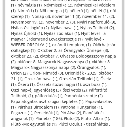
(1)
,
névmágia (1)
,
Névmisztika (2)
,
névmisztikai védelem
(1)
,
Nimród (1)
,
Női energia (1)
,
női erő (1)
,
női lét (1)
,
női
szerep (1)
,
Nőnap (3)
,
november 1 (3)
,
november 11. (2)
,
November 19. (2)
,
november 2. (3)
,
Nyári napforduló (9)
,
Nyilas Csillagkép (2)
,
Nyilas hava (1)
,
Nyilas Telihold (2)
,
Nyilas Újhold (1)
,
Nyilas zodiákus (1)
,
Nyílt levél - a
magyar Érdemrend Lovagkeresztje (1)
,
nyílt levél-
WIEBER ORSOLYA (1)
,
oklándi templom, (1)
,
Ökörhajcsár
csillagkép (1)
,
Október 2. az Őrangyalok Ünnepe, (3)
,
október 23. (2)
,
október 7. Olvasós Boldogasszony napja
(2)
,
október 8. Magyarok Nagyasszonya (1)
,
október 8.
Magyarok Nagyasszonya napja (2)
,
Őrangyalok, (1)
,
Orion (2)
,
Orion- Nimród (3)
,
Orionidák - 2025. október
21. (1)
,
Oroszlán hava (1)
,
Oroszlán Telihold (1)
,
Őselv
(1)
,
Őserő (1)
,
Összetartozás napja (1)
,
őszi búza (1)
,
Őszi nap-éj egyenlőség (3)
,
őszi vetés (2)
,
Pálfordító
Telihold, (1)
,
pálfordulás (1)
,
Pannónia szentje (2)
,
Pápalátogatás asztrológiai képletes (1)
,
Pápaválasztás
(1)
,
Párthus Birodalom (1)
,
Patrona Hungariea (1)
,
Pegazus (1)
,
Perseidák (1)
,
Pió Atya (2)
,
Planéták és
angyalok (1)
,
Planétás (186)
,
Plútó (2)
,
Plútó -Altair (1)
,
Plútó -Mc együttállás (1)
,
Plútó Oculus - tisztánlátás ,