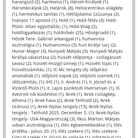
harangszó (2)
,
harmonia (1)
,
Három Királyok (1)
,
Háromkirályok (2)
,
Határok, (8)
,
Heliocentrikus világkép
(1)
,
hermetikus tanítás (1)
,
Hétfájdalmú Szűzanya (2)
,
hiányos 11 apostol (1)
,
Hold (1)
,
Hold-félév (3)
,
Hold-
Plútó- Altair együttállás, (1)
,
Hold-Világ (2)
,
holdfogyatkozás (1)
,
holdnővér (25)
,
Hőségriadó (1)
,
Hősök Tere- Gábriel arkangyal (1)
,
humanista
asztrológia (1)
,
Humanizmus (3)
,
hun királyi sarj (2)
,
Hunor-Magor (3)
,
Hunyadi Mátyás (3)
,
Hunyadi Mátyás
királlyá választása (2)
,
húsvét időpontja - csillagászati
tavasz (2)
,
húsvét-mozgó ünnep (1)
,
Húsvéti tojás (1)
,
húsvétszámítás, (1)
,
IC-Mc tengely (4)
,
időjárási
anomáliák (1)
,
időjósló napok (2)
,
időjósló szentek (1)
,
időszámítás, (1)
,
IHS (1)
,
II. András (1)
,
II. József és a
Vízöntő Plútó (1)
,
II. Lajos pünkösdi lóversenyei (1)
,
III.
évezred női küldetése (1)
,
Ikrek (1)
,
Ikrek csillagkép,
Alhena (1)
,
Ikrek hava (2)
,
Ikrek Telihold (2)
,
Ikrek
Uránusz (1)
,
Ikrek-Nyilas tengely (13)
,
Ikrek-Nyilas
tengely - Telihold 2025. December 5. (1)
,
Ikrek-Nyilas
tengely- USA-Magyarország (3)
,
Ilkus Márton, Mátyás
udvari asztrológusa (1)
,
Illés égbeemelkedése (1)
,
Illés
próféta - július 20. (1)
,
Illés szekere (1)
,
Illés szekere-
Göncöl szekér (2)
,
illúzió és valóság (1)
,
információ (1)
,