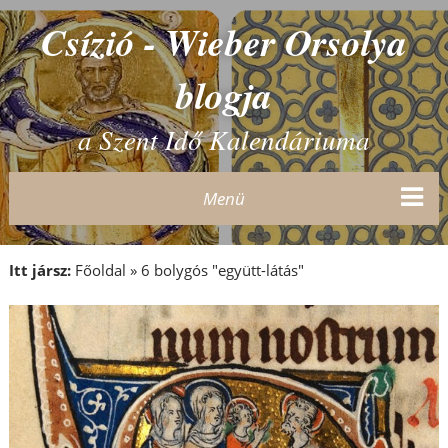
Csízió - Wieber Orsolya
blogja
a Szent Idő Kalendáriuma
Menü
Itt jársz:
Főoldal
»
6 bolygós "együtt-látás"