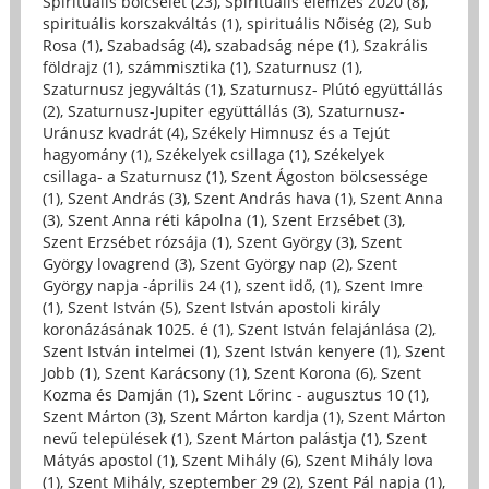
Spirituális bölcselet (23)
,
Spirituális elemzés 2020 (8)
,
spirituális korszakváltás (1)
,
spirituális Nőiség (2)
,
Sub
Rosa (1)
,
Szabadság (4)
,
szabadság népe (1)
,
Szakrális
földrajz (1)
,
számmisztika (1)
,
Szaturnusz (1)
,
Szaturnusz jegyváltás (1)
,
Szaturnusz- Plútó együttállás
(2)
,
Szaturnusz-Jupiter együttállás (3)
,
Szaturnusz-
Uránusz kvadrát (4)
,
Székely Himnusz és a Tejút
hagyomány (1)
,
Székelyek csillaga (1)
,
Székelyek
csillaga- a Szaturnusz (1)
,
Szent Ágoston bölcsessége
(1)
,
Szent András (3)
,
Szent András hava (1)
,
Szent Anna
(3)
,
Szent Anna réti kápolna (1)
,
Szent Erzsébet (3)
,
Szent Erzsébet rózsája (1)
,
Szent György (3)
,
Szent
György lovagrend (3)
,
Szent György nap (2)
,
Szent
György napja -április 24 (1)
,
szent idő, (1)
,
Szent Imre
(1)
,
Szent István (5)
,
Szent István apostoli király
koronázásának 1025. é (1)
,
Szent István felajánlása (2)
,
Szent István intelmei (1)
,
Szent István kenyere (1)
,
Szent
Jobb (1)
,
Szent Karácsony (1)
,
Szent Korona (6)
,
Szent
Kozma és Damján (1)
,
Szent Lőrinc - augusztus 10 (1)
,
Szent Márton (3)
,
Szent Márton kardja (1)
,
Szent Márton
nevű települések (1)
,
Szent Márton palástja (1)
,
Szent
Mátyás apostol (1)
,
Szent Mihály (6)
,
Szent Mihály lova
(1)
,
Szent Mihály, szeptember 29 (2)
,
Szent Pál napja (1)
,