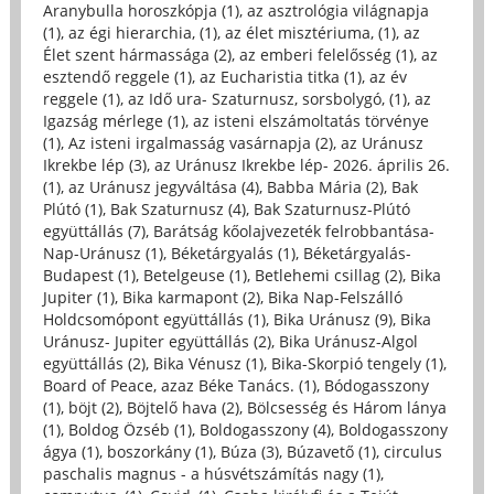
Aranybulla horoszkópja (1)
,
az asztrológia világnapja
(1)
,
az égi hierarchia, (1)
,
az élet misztériuma, (1)
,
az
Élet szent hármassága (2)
,
az emberi felelősség (1)
,
az
esztendő reggele (1)
,
az Eucharistia titka (1)
,
az év
reggele (1)
,
az Idő ura- Szaturnusz, sorsbolygó, (1)
,
az
Igazság mérlege (1)
,
az isteni elszámoltatás törvénye
(1)
,
Az isteni irgalmasság vasárnapja (2)
,
az Uránusz
Ikrekbe lép (3)
,
az Uránusz Ikrekbe lép- 2026. április 26.
(1)
,
az Uránusz jegyváltása (4)
,
Babba Mária (2)
,
Bak
Plútó (1)
,
Bak Szaturnusz (4)
,
Bak Szaturnusz-Plútó
együttállás (7)
,
Barátság kőolajvezeték felrobbantása-
Nap-Uránusz (1)
,
Béketárgyalás (1)
,
Béketárgyalás-
Budapest (1)
,
Betelgeuse (1)
,
Betlehemi csillag (2)
,
Bika
Jupiter (1)
,
Bika karmapont (2)
,
Bika Nap-Felszálló
Holdcsomópont együttállás (1)
,
Bika Uránusz (9)
,
Bika
Uránusz- Jupiter együttállás (2)
,
Bika Uránusz-Algol
együttállás (2)
,
Bika Vénusz (1)
,
Bika-Skorpió tengely (1)
,
Board of Peace, azaz Béke Tanács. (1)
,
Bódogasszony
(1)
,
böjt (2)
,
Böjtelő hava (2)
,
Bölcsesség és Három lánya
(1)
,
Boldog Özséb (1)
,
Boldogasszony (4)
,
Boldogasszony
ágya (1)
,
boszorkány (1)
,
Búza (3)
,
Búzavető (1)
,
circulus
paschalis magnus - a húsvétszámítás nagy (1)
,