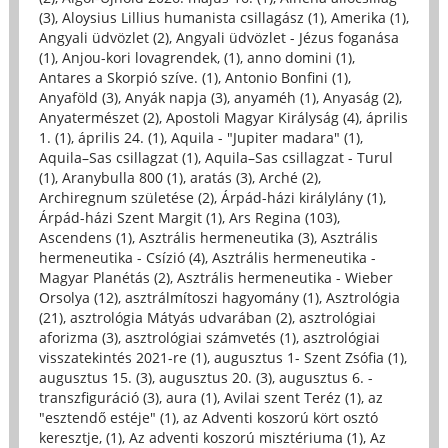
(3)
,
Aloysius Lillius humanista csillagász (1)
,
Amerika (1)
,
Angyali üdvözlet (2)
,
Angyali üdvözlet - Jézus foganása
(1)
,
Anjou-kori lovagrendek, (1)
,
anno domini (1)
,
Antares a Skorpió szíve. (1)
,
Antonio Bonfini (1)
,
Anyaföld (3)
,
Anyák napja (3)
,
anyaméh (1)
,
Anyaság (2)
,
Anyatermészet (2)
,
Apostoli Magyar Királyság (4)
,
április
1. (1)
,
április 24. (1)
,
Aquila - "Jupiter madara" (1)
,
Aquila–Sas csillagzat (1)
,
Aquila–Sas csillagzat - Turul
(1)
,
Aranybulla 800 (1)
,
aratás (3)
,
Arché (2)
,
Archiregnum születése (2)
,
Árpád-házi királylány (1)
,
Árpád-házi Szent Margit (1)
,
Ars Regina (103)
,
Ascendens (1)
,
Asztrális hermeneutika (3)
,
Asztrális
hermeneutika - Csízió (4)
,
Asztrális hermeneutika -
Magyar Planétás (2)
,
Asztrális hermeneutika - Wieber
Orsolya (12)
,
asztrálmítoszi hagyomány (1)
,
Asztrológia
(21)
,
asztrológia Mátyás udvarában (2)
,
asztrológiai
aforizma (3)
,
asztrológiai számvetés (1)
,
asztrológiai
visszatekintés 2021-re (1)
,
augusztus 1- Szent Zsófia (1)
,
augusztus 15. (3)
,
augusztus 20. (3)
,
augusztus 6. -
transzfiguráció (3)
,
aura (1)
,
Avilai szent Teréz (1)
,
az
"esztendő estéje" (1)
,
az Adventi koszorú kört osztó
keresztje, (1)
,
Az adventi koszorú misztériuma (1)
,
Az