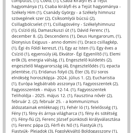
computus, (1)
,
Covid, (1)
,
Csaba királyfi és a Tejút
hagyománya (1)
,
Csaba királyfi és a Tejút hagyománya -
Székely Him (1)
,
Csanády György - a Székely himnusz
szövegének szer (2)
,
Csíksomlyói búcsú (2)
,
Csillagbölcselet (11)
,
Csillagösvény - Székelyhimnusz
(1)
,
Csízió (6)
,
Damaszkuszi út (1)
,
Dávid Ferenc (1)
,
december 8. (2)
,
Descendens (1)
,
Deus Hungarorum, (1)
,
Dionysius Exiguus - anno domini (1)
,
Draco csillagkép,
(1)
,
Égi és Földi kereszt, (1)
,
Egy az Isten (1)
,
Egy éves a
Csízió (1)
,
egyensúly (4)
,
Ekvátor- Égi Egyenlítő (1)
,
Elemi
erők (3)
,
energia válság, (1)
,
Engesztelő küldetés (2)
,
engesztelő Magyarország (4)
,
Engesztelődés (1)
,
epacta
jelentése, (1)
,
Eridanus folyó (3)
,
Éter (3)
,
EU soros
elnökség horoszkópja- 2024. július 1. (2)
,
Eucharistia
(1)
,
Európa legbátrabb asszonya (1)
,
Fagyosszentek (2)
,
Fagyosszentek - május 12-14. (1)
,
Fagyosszentek
Teliholdja - 2025. május 12. (1)
,
Fausztina nővér (2)
,
február 2. (2)
,
február 25. - a kommunizmus
áldozatainak emléknapj (1)
,
Fehér ló (1)
,
felelősség (1)
,
Fény (1)
,
fény és árnya világharca (1)
,
fény és sötétség
(1)
,
Fény-fiú (2)
,
Ferenc József pünkösdi királyválasztása
(1)
,
Ferenc pápa (2)
,
Férfi és Nő (1)
,
Fiastyúk (1)
,
Fiastyúk- Plejadok (3)
,
Fogolykiváltó Boldogasszony (1)
,