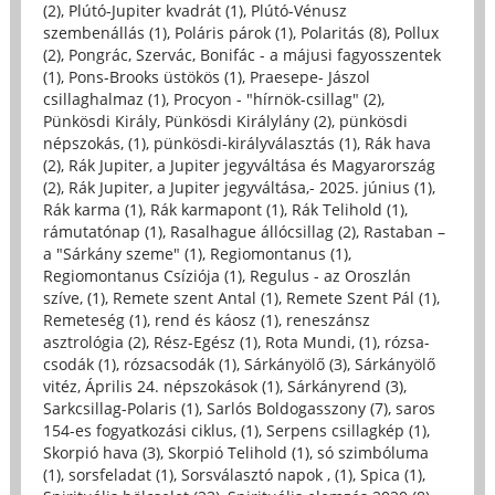
(2)
,
Plútó-Jupiter kvadrát (1)
,
Plútó-Vénusz
szembenállás (1)
,
Poláris párok (1)
,
Polaritás (8)
,
Pollux
(2)
,
Pongrác, Szervác, Bonifác - a májusi fagyosszentek
(1)
,
Pons-Brooks üstökös (1)
,
Praesepe- Jászol
csillaghalmaz (1)
,
Procyon - "hírnök-csillag" (2)
,
Pünkösdi Király, Pünkösdi Királylány (2)
,
pünkösdi
népszokás, (1)
,
pünkösdi-királyválasztás (1)
,
Rák hava
(2)
,
Rák Jupiter, a Jupiter jegyváltása és Magyarország
(2)
,
Rák Jupiter, a Jupiter jegyváltása,- 2025. június (1)
,
Rák karma (1)
,
Rák karmapont (1)
,
Rák Telihold (1)
,
rámutatónap (1)
,
Rasalhague állócsillag (2)
,
Rastaban –
a "Sárkány szeme" (1)
,
Regiomontanus (1)
,
Regiomontanus Csíziója (1)
,
Regulus - az Oroszlán
szíve, (1)
,
Remete szent Antal (1)
,
Remete Szent Pál (1)
,
Remeteség (1)
,
rend és káosz (1)
,
reneszánsz
asztrológia (2)
,
Rész-Egész (1)
,
Rota Mundi, (1)
,
rózsa-
csodák (1)
,
rózsacsodák (1)
,
Sárkányölő (3)
,
Sárkányölő
vitéz, Április 24. népszokások (1)
,
Sárkányrend (3)
,
Sarkcsillag-Polaris (1)
,
Sarlós Boldogasszony (7)
,
saros
154-es fogyatkozási ciklus, (1)
,
Serpens csillagkép (1)
,
Skorpió hava (3)
,
Skorpió Telihold (1)
,
só szimbóluma
(1)
,
sorsfeladat (1)
,
Sorsválasztó napok , (1)
,
Spica (1)
,