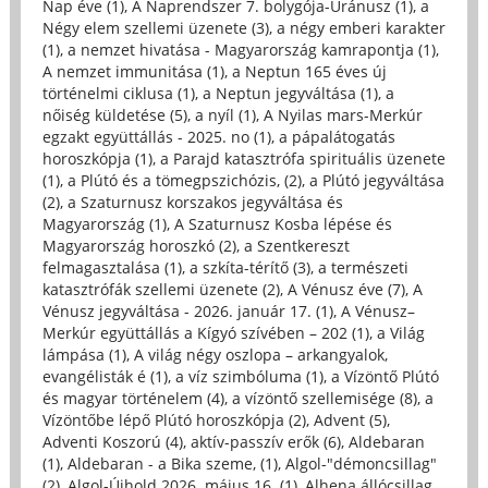
Nap éve (1)
,
A Naprendszer 7. bolygója-Uránusz (1)
,
a
Négy elem szellemi üzenete (3)
,
a négy emberi karakter
(1)
,
a nemzet hivatása - Magyarország kamrapontja (1)
,
A nemzet immunitása (1)
,
a Neptun 165 éves új
történelmi ciklusa (1)
,
a Neptun jegyváltása (1)
,
a
nőiség küldetése (5)
,
a nyíl (1)
,
A Nyilas mars-Merkúr
egzakt együttállás - 2025. no (1)
,
a pápalátogatás
horoszkópja (1)
,
a Parajd katasztrófa spirituális üzenete
(1)
,
a Plútó és a tömegpszichózis, (2)
,
a Plútó jegyváltása
(2)
,
a Szaturnusz korszakos jegyváltása és
Magyarország (1)
,
A Szaturnusz Kosba lépése és
Magyarország horoszkó (2)
,
a Szentkereszt
felmagasztalása (1)
,
a szkíta-térítő (3)
,
a természeti
katasztrófák szellemi üzenete (2)
,
A Vénusz éve (7)
,
A
Vénusz jegyváltása - 2026. január 17. (1)
,
A Vénusz–
Merkúr együttállás a Kígyó szívében – 202 (1)
,
a Világ
lámpása (1)
,
A világ négy oszlopa – arkangyalok,
evangélisták é (1)
,
a víz szimbóluma (1)
,
a Vízöntő Plútó
és magyar történelem (4)
,
a vízöntő szellemisége (8)
,
a
Vízöntőbe lépő Plútó horoszkópja (2)
,
Advent (5)
,
Adventi Koszorú (4)
,
aktív-passzív erők (6)
,
Aldebaran
(1)
,
Aldebaran - a Bika szeme, (1)
,
Algol-"démoncsillag"
(2)
,
Algol-Újhold 2026. május 16. (1)
,
Alhena állócsillag