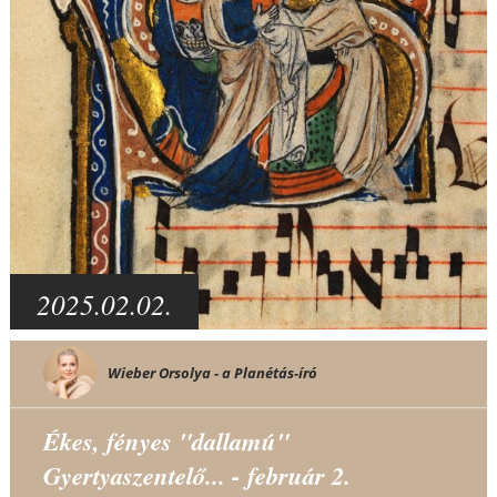
2025.02.02.
Wieber Orsolya - a Planétás-író
Ékes, fényes "dallamú"
Gyertyaszentelő... - február 2.