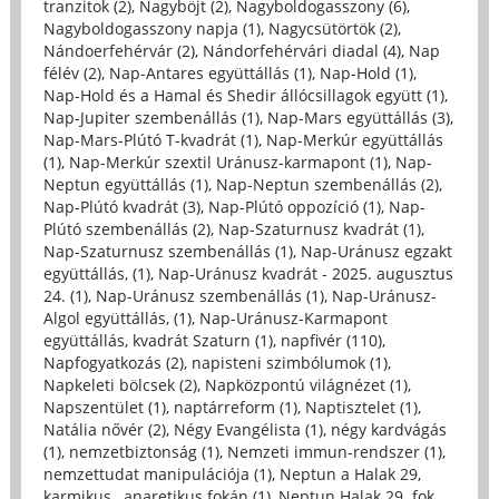
tranzitok (2)
,
Nagyböjt (2)
,
Nagyboldogasszony (6)
,
Nagyboldogasszony napja (1)
,
Nagycsütörtök (2)
,
Nándoerfehérvár (2)
,
Nándorfehérvári diadal (4)
,
Nap
félév (2)
,
Nap-Antares együttállás (1)
,
Nap-Hold (1)
,
Nap-Hold és a Hamal és Shedir állócsillagok együtt (1)
,
Nap-Jupiter szembenállás (1)
,
Nap-Mars együttállás (3)
,
Nap-Mars-Plútó T-kvadrát (1)
,
Nap-Merkúr együttállás
(1)
,
Nap-Merkúr szextil Uránusz-karmapont (1)
,
Nap-
Neptun együttállás (1)
,
Nap-Neptun szembenállás (2)
,
Nap-Plútó kvadrát (3)
,
Nap-Plútó oppozíció (1)
,
Nap-
Plútó szembenállás (2)
,
Nap-Szaturnusz kvadrát (1)
,
Nap-Szaturnusz szembenállás (1)
,
Nap-Uránusz egzakt
együttállás, (1)
,
Nap-Uránusz kvadrát - 2025. augusztus
24. (1)
,
Nap-Uránusz szembenállás (1)
,
Nap-Uránusz-
Algol együttállás, (1)
,
Nap-Uránusz-Karmapont
együttállás, kvadrát Szaturn (1)
,
napfivér (110)
,
Napfogyatkozás (2)
,
napisteni szimbólumok (1)
,
Napkeleti bölcsek (2)
,
Napközpontú világnézet (1)
,
Napszentület (1)
,
naptárreform (1)
,
Naptisztelet (1)
,
Natália nővér (2)
,
Négy Evangélista (1)
,
négy kardvágás
(1)
,
nemzetbiztonság (1)
,
Nemzeti immun-rendszer (1)
,
nemzettudat manipulációja (1)
,
Neptun a Halak 29,
karmikus , anaretikus fokán (1)
,
Neptun Halak 29. fok