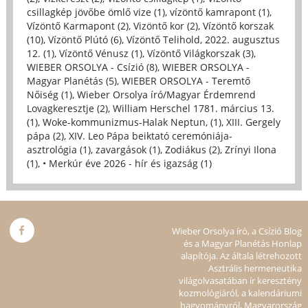
csillagkép jövőbe ömlő vize (1)
,
vízöntő kamrapont (1)
,
Vízöntő Karmapont (2)
,
Vizöntő kor (2)
,
Vízöntő korszak
(10)
,
Vízöntő Plútó (6)
,
Vízöntő Telihold, 2022. augusztus
12. (1)
,
Vízöntő Vénusz (1)
,
Vízöntő Világkorszak (3)
,
WIEBER ORSOLYA - Csízió (8)
,
WIEBER ORSOLYA -
Magyar Planétás (5)
,
WIEBER ORSOLYA - Teremtő
Nőiség (1)
,
Wieber Orsolya író/Magyar Érdemrend
Lovagkeresztje (2)
,
William Herschel 1781. március 13.
(1)
,
Woke-kommunizmus-Halak Neptun, (1)
,
XIII. Gergely
pápa (2)
,
XIV. Leo Pápa beiktató ceremóniája-
asztrológia (1)
,
zavargások (1)
,
Zodiákus (2)
,
Zrínyi Ilona
(1)
,
• Merkúr éve 2026 - hír és igazság (1)
Wieber Orsolya író, a Csízió Blog
és a Magyar Planétás Honlap
alapítója. Az általa létrehozott
Asztrális hermeneutika
világolvasatában ír keresztény
kozmológiáról, a kalendáriumi
hagyományról, Magyarország