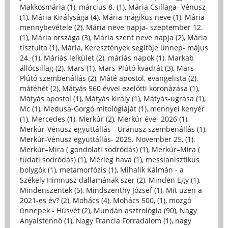
Makkosmária (1)
,
március 8. (1)
,
Mária Csillaga- Vénusz
(1)
,
Mária Királysága (4)
,
Mária mágikus neve (1)
,
Mária
mennybevétele (2)
,
Mária neve napja- szeptember 12.
(1)
,
Mária országa (3)
,
Mária szent neve napja (2)
,
Mária
tisztulta (1)
,
Mária, Keresztények segítője ünnep- május
24. (1)
,
Máriás lelkület (2)
,
máriás napok (1)
,
Markab
állócsillag (2)
,
Mars (1)
,
Mars-Plútó kvadrát (3)
,
Mars-
Plútó szembenállás (2)
,
Máté apostol, evangelista (2)
,
mátéhét (2)
,
Mátyás 560 évvel ezelőtti koronázása (1)
,
Mátyás apostol (1)
,
Mátyás király (1)
,
Mátyás-ugrása (1)
,
Mc (1)
,
Medusa-Gorgó mitológiáját (1)
,
mennyei kenyér
(1)
,
Mercedes (1)
,
Merkúr (2)
,
Merkúr éve- 2026 (1)
,
Merkúr-Vénusz együttállás - Uránusz szembenállás (1)
,
Merkúr-Vénusz együttállás- 2025. November 25, (1)
,
Merkúr–Mira ( gondolati sodródás) (1)
,
Merkúr–Mira (
tudati sodródás) (1)
,
Mérleg hava (1)
,
messianisztikus
bolygók (1)
,
metamorfózis (1)
,
Mihalik Kálmán - a
Székely Himnusz dallamának szer (2)
,
Minden Egy (1)
,
Mindenszentek (5)
,
Mindszenthy József (1)
,
Mit üzen a
2021-es év? (2)
,
Mohács (4)
,
Mohács 500, (1)
,
mozgó
ünnepek - Húsvét (2)
,
Mundán asztrológia (90)
,
Nagy
Anyaistennő (1)
,
Nagy Francia Forradalom (1)
,
nagy