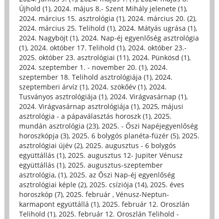
Újhold (1)
,
2024. május 8.- Szent Mihály jelenete (1)
,
2024. március 15. asztrológia (1)
,
2024. március 20. (2)
,
2024. március 25. Telihold (1)
,
2024. Mátyás ugrása (1)
,
2024. Nagyböjt (1)
,
2024. Nap-éj egyenlőség asztrológia
(1)
,
2024. október 17. Telihold (1)
,
2024. október 23.-
2025. október 23. asztrológiai (11)
,
2024. Pünkösd (1)
,
2024. szeptember 1. - november 20. (1)
,
2024.
szeptember 18. Telihold asztrológiája (1)
,
2024.
szeptemberi árvíz (1)
,
2024. szökőév (1)
,
2024.
Tusványos asztrológiája (1)
,
2024. Virágvasárnap (1)
,
2024. Virágvasárnap asztrológiája (1)
,
2025, májusi
asztrológia - a pápaválasztás horoszk (1)
,
2025.
mundán asztrológia (23)
,
2025. - Őszi Napéjegyenlőség
horoszkópja (3)
,
2025. 6 bolygós planéta-füzér (5)
,
2025.
asztrológiai újév (2)
,
2025. augusztus - 6 bolygós
együttállás (1)
,
2025. augusztus 12- Jupiter Vénusz
együttállás (1)
,
2025. augusztus-szeptember
asztrológia, (1)
,
2025. az Őszi Nap-éj egyenlőség
asztrológiai képle (2)
,
2025. csíziója (14)
,
2025. éves
horoszkóp (7)
,
2025. február , Vénusz-Neptun-
karmapont együttállá (1)
,
2025. február 12. Oroszlán
Telihold (1)
,
2025. február 12. Oroszlán Telihold -