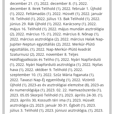
december 21. (1)
,
2022. december 8. (1)
,
2022.
december 8. Ikrek Telihold (1)
,
2022. február 1. Újhold
(1)
,
2022. Feltámadás (1)
,
2022. Húsvét (1)
,
2022. január
18. Telihold (1)
,
2022. Július 13. Bak Telihold (1)
,
2022.
június 29. Rák Újhold (1)
,
2022. Karácsony (1)
,
2022.
május 16. Telihold (1)
,
2022. május mundán asztrológia
(2)
,
2022. március 15. (1)
,
2022. március 8. Nőnap (1)
,
2022. március asztrológia (2)
,
2022. március Halak Nap-
Jupiter-Neptun együttállás (2)
,
2022. Merkúr-Plútó
együttállás, (1)
,
2022. Nap-Merkúr-Plútó kvadrát
Szaturnusz (2)
,
2022. november 8. Teljes
Holdfogyatkozás és Teliho (1)
,
2022. Nyári Napforduló
(1)
,
2022. Nyári Napforduló asztrológia (1)
,
2022. Nyilas
hava (1)
,
2022. október 9. Telihold (1)
,
2022.
szeptember 10. (1)
,
2022. Szűz Mária foganata (1)
,
2022. Tavaszi Nap-Éj egyenlőség (1)
,
2022. Vízöntő
Újhold (1)
,
2023-as év asztrológiai elemzése (8)
,
2023-as
év numerológiája (1)
,
2023. 02. 22. Hamvazószerda (1)
,
2023. 05.05 Skorpió Telihold (1)
,
2023. április 24-30. (1)
,
2023. április 30, Kossuth téri ima (1)
,
2023. Húsvét
asztrológia (2)
,
2023. január 30-31. Égbolt (1)
,
2023.
július 3. Telihold (1)
,
2023. Júniusi asztrológia, (1)
,
2023.