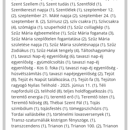
Szent Szellem (1)
,
Szent tudás (1)
,
Szentföld (1)
,
Szentkereszt napja (1)
,
Szentlélek (1)
,
szeptember 12.
(2)
,
szeptember 21. Máté napja (2)
,
szeptember 24. (1)
,
szeptember 8. (2)
,
Szíriusz (2)
,
szív csakra (1)
,
Szívcsakra
(4)
,
szómágia (1)
,
szuperhold (1)
,
Szűz csillagkép (1)
,
Szűz Mária égbeemelése (1)
,
Szűz Mária foganata (3)
,
Szűz Mária szeplőtelen fogantatása (2)
,
Szűz Mária
születése napja (1)
,
Szűz Mária születésnapja (1)
,
Szűz
Zodiákus (1)
,
Szűz-Halak tengely (4)
,
Táltoshagyomány
(1)
,
tavaszi Nap-éj egyenlőség (6)
,
tavaszi nap-éj
egyenlőség - gyümölcsoltás (1)
,
tavaszi nap-éj
egyenlőség - Kos 0. foka (1)
,
tavaszi nap-éj egyenlőség -
húsvétszámítás (1)
,
tavaszi napéjegyenlőség (2)
,
Tejút
(8)
,
Tejút és Napút találkozása, (1)
,
Tejút-fa (3)
,
Tejúton
ragyogó Nyilas Telihold - 2025. június 11. (1)
,
Téli
napforduló (2)
,
telihold (8)
,
teljes holdfogyatkozás (1)
,
teremtő energia (1)
,
teremtő erő (1)
,
Teremtő Isten (1)
,
Teremtő Nőiség (8)
,
Thébai Szent Pál (1)
,
Tojás
szimbólum (1)
,
tojásfestés (1)
,
tömegpszichózis (1)
,
Tordai vallásbéke (1)
,
történelmi lovasversenyek (1)
,
Transz-szaturnáliák kistrigon fényszöge, (1)
,
transzcendens (1)
,
Trianon (1)
,
Trianon 100. (2)
,
Trianon