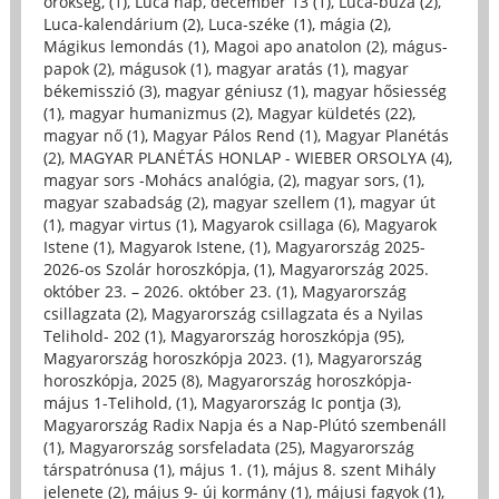
örökség, (1)
,
Luca nap, december 13 (1)
,
Luca-búza (2)
,
Luca-kalendárium (2)
,
Luca-széke (1)
,
mágia (2)
,
Mágikus lemondás (1)
,
Magoi apo anatolon (2)
,
mágus-
papok (2)
,
mágusok (1)
,
magyar aratás (1)
,
magyar
békemisszió (3)
,
magyar géniusz (1)
,
magyar hősiesség
(1)
,
magyar humanizmus (2)
,
Magyar küldetés (22)
,
magyar nő (1)
,
Magyar Pálos Rend (1)
,
Magyar Planétás
(2)
,
MAGYAR PLANÉTÁS HONLAP - WIEBER ORSOLYA (4)
,
magyar sors -Mohács analógia, (2)
,
magyar sors, (1)
,
magyar szabadság (2)
,
magyar szellem (1)
,
magyar út
(1)
,
magyar virtus (1)
,
Magyarok csillaga (6)
,
Magyarok
Istene (1)
,
Magyarok Istene, (1)
,
Magyarország 2025-
2026-os Szolár horoszkópja, (1)
,
Magyarország 2025.
október 23. – 2026. október 23. (1)
,
Magyarország
csillagzata (2)
,
Magyarország csillagzata és a Nyilas
Telihold- 202 (1)
,
Magyarország horoszkópja (95)
,
Magyarország horoszkópja 2023. (1)
,
Magyarország
horoszkópja, 2025 (8)
,
Magyarország horoszkópja-
május 1-Telihold, (1)
,
Magyarország Ic pontja (3)
,
Magyarország Radix Napja és a Nap-Plútó szembenáll
(1)
,
Magyarország sorsfeladata (25)
,
Magyarország
társpatrónusa (1)
,
május 1. (1)
,
május 8. szent Mihály
jelenete (2)
,
május 9- új kormány (1)
,
májusi fagyok (1)
,