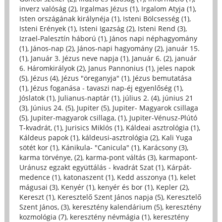
inverz valóság (2)
,
Irgalmas Jézus (1)
,
Irgalom Atyja (1)
,
Isten országának királynéja (1)
,
Isteni Bölcsesség (1)
,
Isteni Erények (1)
,
Isteni Igazság (2)
,
Isteni Rend (3)
,
Izrael-Palesztín háború (1)
,
János napi néphagyomány
(1)
,
János-nap (2)
,
János-napi hagyomány (2)
,
január 15.
(1)
,
Január 3. Jézus neve napja (1)
,
Január 6. (2)
,
január
6. Háromkirályok (2)
,
Janus Pannonius (1)
,
jeles napok
(5)
,
Jézus (4)
,
Jézus "öreganyja" (1)
,
Jézus bemutatása
(1)
,
Jézus foganása - tavaszi nap-éj egyenlőség (1)
,
Jóslatok (1)
,
Julianus-naptár (1)
,
július 2. (4)
,
június 21
(3)
,
Június 24. (5)
,
Jupiter (5)
,
Jupiter- Magyarok csillaga
(5)
,
Jupiter-magyarok csillaga, (1)
,
Jupiter-Vénusz-Plútó
T-kvadrát, (1)
,
Jurisics Miklós (1)
,
Káldeai asztrológia (1)
,
Káldeus papok (1)
,
káldeusi-asztrológia (2)
,
Kali Yuga
sötét kor (1)
,
Kánikula- "Canicula" (1)
,
Karácsony (3)
,
karma törvénye, (2)
,
karma-pont váltás (3)
,
karmapont-
Uránusz egzakt együttálás - kvadrát Szat (1)
,
Kárpát-
medence (1)
,
katonaszent (1)
,
Kedd asszonya (1)
,
kelet
mágusai (3)
,
Kenyér (1)
,
kenyér és bor (1)
,
Kepler (2)
,
Kereszt (1)
,
Keresztelő Szent János napja (5)
,
Keresztelő
Szent János, (3)
,
keresztény kalendárium (5)
,
keresztény
kozmológia (7)
,
keresztény névmágia (1)
,
keresztény