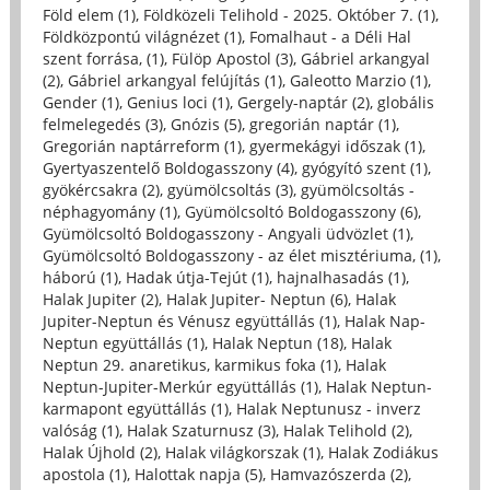
Föld elem (1)
,
Földközeli Telihold - 2025. Október 7. (1)
,
Földközpontú világnézet (1)
,
Fomalhaut - a Déli Hal
szent forrása, (1)
,
Fülöp Apostol (3)
,
Gábriel arkangyal
(2)
,
Gábriel arkangyal felújítás (1)
,
Galeotto Marzio (1)
,
Gender (1)
,
Genius loci (1)
,
Gergely-naptár (2)
,
globális
felmelegedés (3)
,
Gnózis (5)
,
gregorián naptár (1)
,
Gregorián naptárreform (1)
,
gyermekágyi időszak (1)
,
Gyertyaszentelő Boldogasszony (4)
,
gyógyító szent (1)
,
gyökércsakra (2)
,
gyümölcsoltás (3)
,
gyümölcsoltás -
néphagyomány (1)
,
Gyümölcsoltó Boldogasszony (6)
,
Gyümölcsoltó Boldogasszony - Angyali üdvözlet (1)
,
Gyümölcsoltó Boldogasszony - az élet misztériuma, (1)
,
háború (1)
,
Hadak útja-Tejút (1)
,
hajnalhasadás (1)
,
Halak Jupiter (2)
,
Halak Jupiter- Neptun (6)
,
Halak
Jupiter-Neptun és Vénusz együttállás (1)
,
Halak Nap-
Neptun együttállás (1)
,
Halak Neptun (18)
,
Halak
Neptun 29. anaretikus, karmikus foka (1)
,
Halak
Neptun-Jupiter-Merkúr együttállás (1)
,
Halak Neptun-
karmapont együttállás (1)
,
Halak Neptunusz - inverz
valóság (1)
,
Halak Szaturnusz (3)
,
Halak Telihold (2)
,
Halak Újhold (2)
,
Halak világkorszak (1)
,
Halak Zodiákus
apostola (1)
,
Halottak napja (5)
,
Hamvazószerda (2)
,