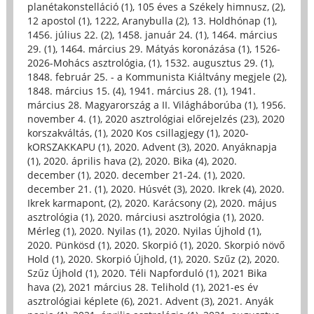
planétakonstelláció (1)
,
105 éves a Székely himnusz, (2)
,
12 apostol (1)
,
1222, Aranybulla (2)
,
13. Holdhónap (1)
,
1456. július 22. (2)
,
1458. január 24. (1)
,
1464. március
29. (1)
,
1464. március 29. Mátyás koronázása (1)
,
1526-
2026-Mohács asztrológia, (1)
,
1532. augusztus 29. (1)
,
1848. február 25. - a Kommunista Kiáltvány megjele (2)
,
1848. március 15. (4)
,
1941. március 28. (1)
,
1941.
március 28. Magyarország a II. Világháborúba (1)
,
1956.
november 4. (1)
,
2020 asztrológiai előrejelzés (23)
,
2020
korszakváltás, (1)
,
2020 Kos csillagjegy (1)
,
2020-
kORSZAKKAPU (1)
,
2020. Advent (3)
,
2020. Anyáknapja
(1)
,
2020. április hava (2)
,
2020. Bika (4)
,
2020.
december (1)
,
2020. december 21-24. (1)
,
2020.
december 21. (1)
,
2020. Húsvét (3)
,
2020. Ikrek (4)
,
2020.
Ikrek karmapont, (2)
,
2020. Karácsony (2)
,
2020. május
asztrológia (1)
,
2020. márciusi asztrológia (1)
,
2020.
Mérleg (1)
,
2020. Nyilas (1)
,
2020. Nyilas Újhold (1)
,
2020. Pünkösd (1)
,
2020. Skorpió (1)
,
2020. Skorpió növő
Hold (1)
,
2020. Skorpió Újhold, (1)
,
2020. Szűz (2)
,
2020.
Szűz Újhold (1)
,
2020. Téli Napforduló (1)
,
2021 Bika
hava (2)
,
2021 március 28. Telihold (1)
,
2021-es év
asztrológiai képlete (6)
,
2021. Advent (3)
,
2021. Anyák