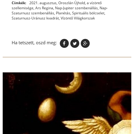
Címkék:
2021. augusztus, Oroszlán Újhold
,
a vízöntő
szellemisége
,
Ars Regina
,
Nap-Jupiter szembenállás
,
Nap-
Szaturnusz szembenállás
,
Planétás
,
Spirituális bölcselet
,
Szaturnusz-Uránusz kvadrát
,
Vízöntő Világkorszak
Ha tetszett, oszd meg: