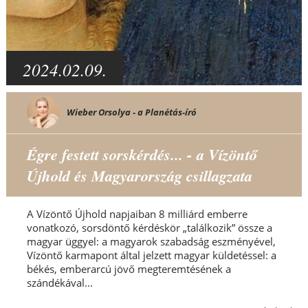
2024.02.09.
Wieber Orsolya - a Planétás-író
Égre festett sorskérdés... - a Vízöntő
Újhold és Magyarország csillagzata
A Vízöntő Újhold napjaiban 8 milliárd emberre
vonatkozó, sorsdöntő kérdéskör „találkozik” össze a
magyar üggyel: a magyarok szabadság eszményével,
Vízöntő karmapont által jelzett magyar küldetéssel: a
békés, emberarcú jövő megteremtésének a
szándékával...