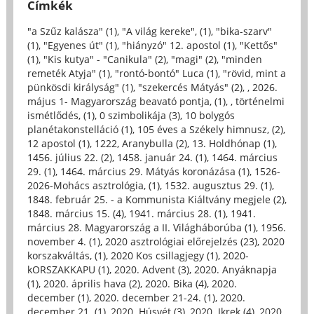
Címkék
"a Szűz kalásza" (1)
,
"A világ kereke", (1)
,
"bika-szarv"
(1)
,
"Egyenes út" (1)
,
"hiányzó" 12. apostol (1)
,
"Kettős"
(1)
,
"Kis kutya" - "Canikula" (2)
,
"magi" (2)
,
"minden
remeték Atyja" (1)
,
"rontó-bontó" Luca (1)
,
"rövid, mint a
pünkösdi királyság" (1)
,
"szekercés Mátyás" (2)
,
, 2026.
május 1- Magyarország beavató pontja, (1)
,
, történelmi
ismétlődés, (1)
,
0 szimbolikája (3)
,
10 bolygós
planétakonstelláció (1)
,
105 éves a Székely himnusz, (2)
,
12 apostol (1)
,
1222, Aranybulla (2)
,
13. Holdhónap (1)
,
1456. július 22. (2)
,
1458. január 24. (1)
,
1464. március
29. (1)
,
1464. március 29. Mátyás koronázása (1)
,
1526-
2026-Mohács asztrológia, (1)
,
1532. augusztus 29. (1)
,
1848. február 25. - a Kommunista Kiáltvány megjele (2)
,
1848. március 15. (4)
,
1941. március 28. (1)
,
1941.
március 28. Magyarország a II. Világháborúba (1)
,
1956.
november 4. (1)
,
2020 asztrológiai előrejelzés (23)
,
2020
korszakváltás, (1)
,
2020 Kos csillagjegy (1)
,
2020-
kORSZAKKAPU (1)
,
2020. Advent (3)
,
2020. Anyáknapja
(1)
,
2020. április hava (2)
,
2020. Bika (4)
,
2020.
december (1)
,
2020. december 21-24. (1)
,
2020.
december 21. (1)
,
2020. Húsvét (3)
,
2020. Ikrek (4)
,
2020.