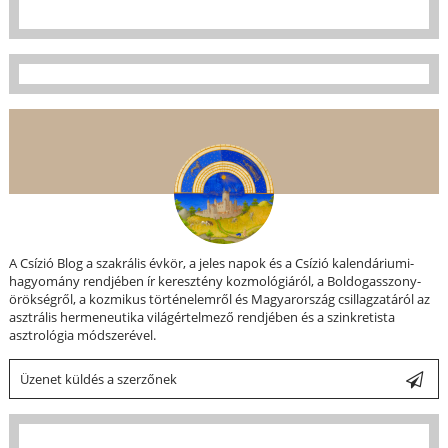
A Csízió Blog a szakrális évkör, a jeles napok és a Csízió kalendáriumi-
hagyomány rendjében ír keresztény kozmológiáról, a Boldogasszony-
örökségről, a kozmikus történelemről és Magyarország csillagzatáról az
asztrális hermeneutika világértelmező rendjében és a szinkretista
asztrológia módszerével.
Üzenet küldés a szerzőnek