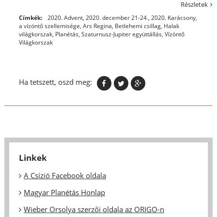
Részletek
Címkék:
2020. Advent
,
2020. december 21-24.
,
2020. Karácsony
,
a vízöntő szellemisége
,
Ars Regina
,
Betlehemi csillag
,
Halak
világkorszak
,
Planétás
,
Szaturnusz-Jupiter együttállás
,
Vízöntő
Világkorszak
Ha tetszett, oszd meg:
Linkek
A Csízió Facebook oldala
Magyar Planétás Honlap
Wieber Orsolya szerzői oldala az ORIGO-n