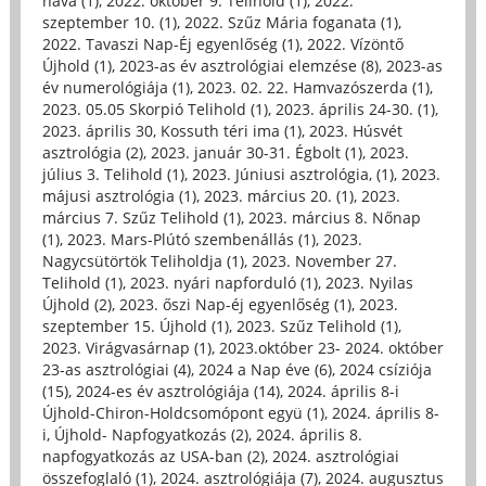
hava (1)
,
2022. október 9. Telihold (1)
,
2022.
szeptember 10. (1)
,
2022. Szűz Mária foganata (1)
,
2022. Tavaszi Nap-Éj egyenlőség (1)
,
2022. Vízöntő
Újhold (1)
,
2023-as év asztrológiai elemzése (8)
,
2023-as
év numerológiája (1)
,
2023. 02. 22. Hamvazószerda (1)
,
2023. 05.05 Skorpió Telihold (1)
,
2023. április 24-30. (1)
,
2023. április 30, Kossuth téri ima (1)
,
2023. Húsvét
asztrológia (2)
,
2023. január 30-31. Égbolt (1)
,
2023.
július 3. Telihold (1)
,
2023. Júniusi asztrológia, (1)
,
2023.
májusi asztrológia (1)
,
2023. március 20. (1)
,
2023.
március 7. Szűz Telihold (1)
,
2023. március 8. Nőnap
(1)
,
2023. Mars-Plútó szembenállás (1)
,
2023.
Nagycsütörtök Teliholdja (1)
,
2023. November 27.
Telihold (1)
,
2023. nyári napforduló (1)
,
2023. Nyilas
Újhold (2)
,
2023. őszi Nap-éj egyenlőség (1)
,
2023.
szeptember 15. Újhold (1)
,
2023. Szűz Telihold (1)
,
2023. Virágvasárnap (1)
,
2023.október 23- 2024. október
23-as asztrológiai (4)
,
2024 a Nap éve (6)
,
2024 csíziója
(15)
,
2024-es év asztrológiája (14)
,
2024. április 8-i
Újhold-Chiron-Holdcsomópont együ (1)
,
2024. április 8-
i, Újhold- Napfogyatkozás (2)
,
2024. április 8.
napfogyatkozás az USA-ban (2)
,
2024. asztrológiai
összefoglaló (1)
,
2024. asztrológiája (7)
,
2024. augusztus