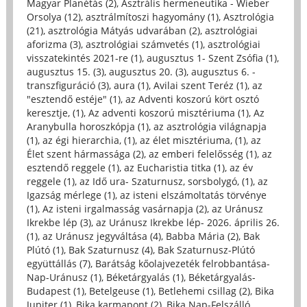
Magyar Planétás (2)
,
Asztrális hermeneutika - Wieber
Orsolya (12)
,
asztrálmítoszi hagyomány (1)
,
Asztrológia
(21)
,
asztrológia Mátyás udvarában (2)
,
asztrológiai
aforizma (3)
,
asztrológiai számvetés (1)
,
asztrológiai
visszatekintés 2021-re (1)
,
augusztus 1- Szent Zsófia (1)
,
augusztus 15. (3)
,
augusztus 20. (3)
,
augusztus 6. -
transzfiguráció (3)
,
aura (1)
,
Avilai szent Teréz (1)
,
az
"esztendő estéje" (1)
,
az Adventi koszorú kört osztó
keresztje, (1)
,
Az adventi koszorú misztériuma (1)
,
Az
Aranybulla horoszkópja (1)
,
az asztrológia világnapja
(1)
,
az égi hierarchia, (1)
,
az élet misztériuma, (1)
,
az
Élet szent hármassága (2)
,
az emberi felelősség (1)
,
az
esztendő reggele (1)
,
az Eucharistia titka (1)
,
az év
reggele (1)
,
az Idő ura- Szaturnusz, sorsbolygó, (1)
,
az
Igazság mérlege (1)
,
az isteni elszámoltatás törvénye
(1)
,
Az isteni irgalmasság vasárnapja (2)
,
az Uránusz
Ikrekbe lép (3)
,
az Uránusz Ikrekbe lép- 2026. április 26.
(1)
,
az Uránusz jegyváltása (4)
,
Babba Mária (2)
,
Bak
Plútó (1)
,
Bak Szaturnusz (4)
,
Bak Szaturnusz-Plútó
együttállás (7)
,
Barátság kőolajvezeték felrobbantása-
Nap-Uránusz (1)
,
Béketárgyalás (1)
,
Béketárgyalás-
Budapest (1)
,
Betelgeuse (1)
,
Betlehemi csillag (2)
,
Bika
Jupiter (1)
,
Bika karmapont (2)
,
Bika Nap-Felszálló