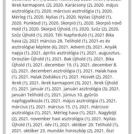
Ikrek karmapont, (2)
,
2020. Karácsony (2)
,
2020. május
asztrológia (1)
,
2020. márciusi asztrológia (1)
,
2020.
Mérleg (1)
,
2020. Nyilas (1)
,
2020. Nyilas Újhold (1)
,
2020. Pünkösd (1)
,
2020. Skorpió (1)
,
2020. Skorpió növő
Hold (1)
,
2020. Skorpió Újhold, (1)
,
2020. Szűz (2)
,
2020.
Szűz Újhold (1)
,
2020. Téli Napforduló (1)
,
2021 Bika
hava (2)
,
2021 március 28. Telihold (1)
,
2021-es év
asztrológiai képlete (6)
,
2021. Advent (3)
,
2021. Anyák
napja (1)
,
2021. április asztrológia (1)
,
2021. augusztus,
Oroszlán Újhold (1)
,
2021. Bak Újhold (1)
,
2021. Bika
Újhold (1)
,
2021. december 19, (1)
,
2021. december 8.
(2)
,
2021. decemberi asztrológia (1)
,
2021. Halak hava
(1)
,
2021. Halak Zodiákus (1)
,
2021. Húsvét (2)
,
2021.
Ikrek (1)
,
2021. Ikrek karmapont (3)
,
2021. Ikrek Újhold
(1)
,
2021. január (1)
,
2021. januári asztrológia (3)
,
2021.
januári Telihold (1)
,
2021. június 10. gyűrűs
napfogyatkozás (1)
,
2021. május asztrológia (1)
,
2021.
március (1)
,
2021. március 15. (1)
,
2021. márciusi
asztrológia (1)
,
2021. Mérleg hava (1)
,
2021. Nagyböjt
(2)
,
2021. november havi asztrológia (1)
,
2021. Nyilas
Újhold (1)
,
2021. óév (1)
,
2021. október 20. Telihold (1)
,
2021. október 23. mundán horoszkóp (2)
,
2021. őszi