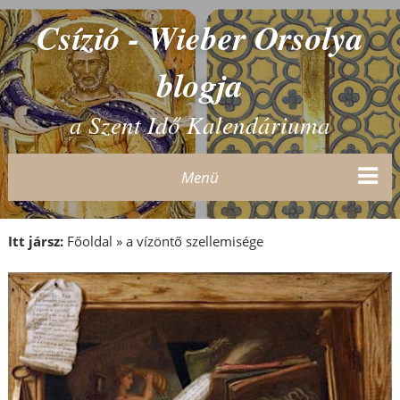
Csízió - Wieber Orsolya
blogja
a Szent Idő Kalendáriuma
Menü
Itt jársz:
Főoldal
»
a vízöntő szellemisége