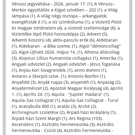
Vénusz jegyváltása - 2026. január 17. (1)
,
A Vénusz–
Merkúr együttállás a Kígyó szívében – 202 (1)
,
a Világ
lámpása (1)
,
A világ négy oszlopa – arkangyalok,
evangélisták é (1)
,
a víz szimbóluma (1)
,
a Vízöntő Plútó
és magyar történelem (4)
,
a vízöntő szellemisége (8)
,
a
Vízöntőbe lépő Plútó horoszkópja (2)
,
Advent (5)
,
Adventi Koszorú (4)
,
aktív-passzív erők (6)
,
Aldebaran
(1)
,
Aldebaran - a Bika szeme, (1)
,
Algol-"démoncsillag"
(2)
,
Algol-Újhold 2026. május 16. (1)
,
Alhena állócsillag
(3)
,
Aloysius Lillius humanista csillagász (1)
,
Amerika (1)
,
Angyali üdvözlet (2)
,
Angyali üdvözlet - Jézus foganása
(1)
,
Anjou-kori lovagrendek, (1)
,
anno domini (1)
,
Antares a Skorpió szíve. (1)
,
Antonio Bonfini (1)
,
Anyaföld (3)
,
Anyák napja (3)
,
anyaméh (1)
,
Anyaság (2)
,
Anyatermészet (2)
,
Apostoli Magyar Királyság (4)
,
április
1. (1)
,
április 24. (1)
,
Aquila - "Jupiter madara" (1)
,
Aquila–Sas csillagzat (1)
,
Aquila–Sas csillagzat - Turul
(1)
,
Aranybulla 800 (1)
,
aratás (3)
,
Arché (2)
,
Archiregnum születése (2)
,
Árpád-házi királylány (1)
,
Árpád-házi Szent Margit (1)
,
Ars Regina (103)
,
Ascendens (1)
,
Asztrális hermeneutika (3)
,
Asztrális
hermeneutika - Csízió (4)
,
Asztrális hermeneutika -