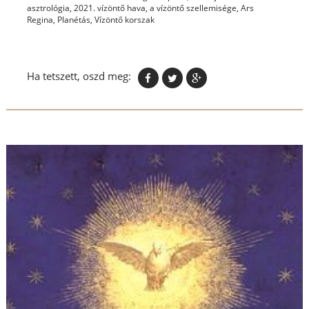
asztrológia
,
2021. vízöntő hava
,
a vízöntő szellemisége
,
Ars
Regina
,
Planétás
,
Vízöntő korszak
Ha tetszett, oszd meg: