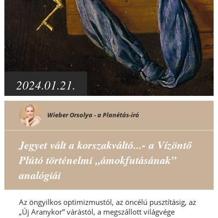
2024.01.21.
Wieber Orsolya - a Planétás-író
Jegyet vált a korszakváltó...- a Vízöntő
Plútó történelmi „ámokfutásának”
analógiái
Az öngyilkos optimizmustól, az öncélú pusztításig, az
„Új Aranykor” várástól, a megszállott világvége