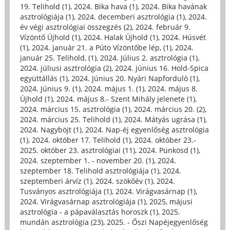
19. Telihold (1)
,
2024. Bika hava (1)
,
2024. Bika havának
asztrológiája (1)
,
2024. decemberi asztrológia (1)
,
2024.
év végi asztrológiai összegzés (2)
,
2024. február 9.
Vízöntő Újhold (1)
,
2024. Halak Újhold (1)
,
2024. Húsvét
(1)
,
2024. január 21. a Púto Vízöntőbe lép, (1)
,
2024.
január 25. Telihold, (1)
,
2024. Július 2. asztrológia (1)
,
2024. júliusi asztrológia (2)
,
2024. június 16. Hold-Spica
együttállás (1)
,
2024. Június 20. Nyári Napforduló (1)
,
2024. Június 9. (1)
,
2024. május 1. (1)
,
2024. május 8.
Újhold (1)
,
2024. május 8.- Szent Mihály jelenete (1)
,
2024. március 15. asztrológia (1)
,
2024. március 20. (2)
,
2024. március 25. Telihold (1)
,
2024. Mátyás ugrása (1)
,
2024. Nagyböjt (1)
,
2024. Nap-éj egyenlőség asztrológia
(1)
,
2024. október 17. Telihold (1)
,
2024. október 23.-
2025. október 23. asztrológiai (11)
,
2024. Pünkösd (1)
,
2024. szeptember 1. - november 20. (1)
,
2024.
szeptember 18. Telihold asztrológiája (1)
,
2024.
szeptemberi árvíz (1)
,
2024. szökőév (1)
,
2024.
Tusványos asztrológiája (1)
,
2024. Virágvasárnap (1)
,
2024. Virágvasárnap asztrológiája (1)
,
2025, májusi
asztrológia - a pápaválasztás horoszk (1)
,
2025.
mundán asztrológia (23)
,
2025. - Őszi Napéjegyenlőség