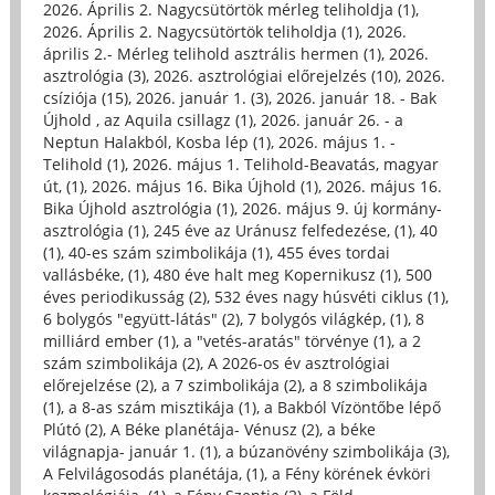
2026. Április 2. Nagycsütörtök mérleg teliholdja (1)
,
2026. Április 2. Nagycsütörtök teliholdja (1)
,
2026.
április 2.- Mérleg telihold asztrális hermen (1)
,
2026.
asztrológia (3)
,
2026. asztrológiai előrejelzés (10)
,
2026.
csíziója (15)
,
2026. január 1. (3)
,
2026. január 18. - Bak
Újhold , az Aquila csillagz (1)
,
2026. január 26. - a
Neptun Halakból, Kosba lép (1)
,
2026. május 1. -
Telihold (1)
,
2026. május 1. Telihold-Beavatás, magyar
út, (1)
,
2026. május 16. Bika Újhold (1)
,
2026. május 16.
Bika Újhold asztrológia (1)
,
2026. május 9. új kormány-
asztrológia (1)
,
245 éve az Uránusz felfedezése, (1)
,
40
(1)
,
40-es szám szimbolikája (1)
,
455 éves tordai
vallásbéke, (1)
,
480 éve halt meg Kopernikusz (1)
,
500
éves periodikusság (2)
,
532 éves nagy húsvéti ciklus (1)
,
6 bolygós "együtt-látás" (2)
,
7 bolygós világkép, (1)
,
8
milliárd ember (1)
,
a "vetés-aratás" törvénye (1)
,
a 2
szám szimbolikája (2)
,
A 2026-os év asztrológiai
előrejelzése (2)
,
a 7 szimbolikája (2)
,
a 8 szimbolikája
(1)
,
a 8-as szám misztikája (1)
,
a Bakból Vízöntőbe lépő
Plútó (2)
,
A Béke planétája- Vénusz (2)
,
a béke
világnapja- január 1. (1)
,
a búzanövény szimbolikája (3)
,
A Felvilágosodás planétája, (1)
,
a Fény körének évköri