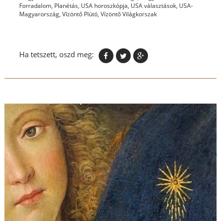
Forradalom
,
Planétás
,
USA horoszkópja
,
USA választások
,
USA-
Magyarország
,
Vízöntő Plútó
,
Vízöntő Világkorszak
Ha tetszett, oszd meg: