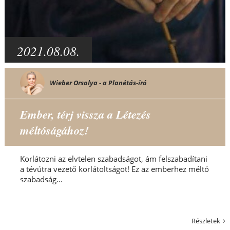
2021.08.08.
Wieber Orsolya - a Planétás-író
Ember, térj vissza a Létezés
méltóságához!
Korlátozni az elvtelen szabadságot, ám felszabadítani
a tévútra vezető korlátoltságot! Ez az emberhez méltó
szabadság...
Részletek