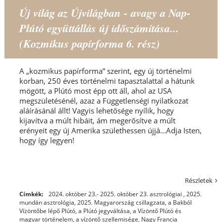
Új világ az Újvilágban - avagy a Nap-
Plútó együttállás új időszámítása...
(Kozmikus papírforma 6. rész)
A „kozmikus papírforma” szerint, egy új történelmi
korban, 250 éves történelmi tapasztalattal a hátunk
mögött, a Plútó most épp ott áll, ahol az USA
megszületésénél, azaz a Függetlenségi nyilatkozat
aláírásánál állt! Vagyis lehetősége nyílik, hogy
kijavítva a múlt hibáit, ám megerősítve a múlt
erényeit egy új Amerika születhessen újjá...Adja Isten,
hogy így legyen!
Részletek
Címkék:
2024. október 23.- 2025. október 23. asztrológiai
,
2025.
mundán asztrológia
,
2025. Magyarország csillagzata
,
a Bakból
Vízöntőbe lépő Plútó
,
a Plútó jegyváltása
,
a Vízöntő Plútó és
magyar történelem
,
a vízöntő szellemisége
,
Nagy Francia