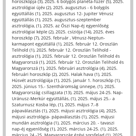
horoszkópja (3)
,
2025. 6 bolygós planéta-füzér (5)
,
2025.
asztrológiai újév (2)
,
2025. augusztus - 6 bolygós
együttállás (1)
,
2025. augusztus 12- Jupiter Vénusz
együttállás (1)
,
2025. augusztus-szeptember
asztrológia, (1)
,
2025. az Őszi Nap-éj egyenlőség
asztrológiai képle (2)
,
2025. csíziója (14)
,
2025. éves
horoszkóp (7)
,
2025. február , Vénusz-Neptun-
karmapont együttállá (1)
,
2025. február 12. Oroszlán
Telihold (1)
,
2025. február 12. Oroszlán Telihold -
asztrológia (1)
,
2025. február 12. Oroszlán Telihold és
Magyarorszá (1)
,
2025. február 12. Oroszlán Telihold és
Magyarorszá (1)
,
2025. februári asztrológia (4)
,
2025.
februári horoszkóp (2)
,
2025. Halak hava (1)
,
2025.
Húsvét asztrológiája (1)
,
2025. január 1. horoszkóp (1)
,
2025. június 15.- Szentháromság ünnepe, (1)
,
2025.
Magyarország csillagzata (13)
,
2025. május 24-25. Nap-
Uránusz-Merkúr együttállás, (1)
,
2025. május 25.- a
Szaturnusz Kosba lép, (1)
,
2025. május 7.-8
pápaválasztás (1)
,
2025. májusi asztrológia (4)
,
2025.
májusi asztrológia- pápaválasztás (1)
,
2025. májusi
mundán asztrológia (1)
,
2025. március 20. - tavaszi
nap-éj egyenlőség (1)
,
2025. március 24-25. (1)
,
2025.
március 24.-25. Magyarország ézévi sorsfelad (1)
,
2025.