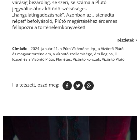
várásig bezárólag, se szeri, se száma a Plútó
jegyváltásához kötődő szélsőséges
„hangulatingadozásnak”. Azonban az „istenadta
népet” befolyásoló, Plútó megértéséhez érdemes
fellapozni a történelemkönyveket!
Részletek
Címkék:
2024. január 21. a Púto Vízöntőbe lép,
,
a Vízöntő Plútó
és magyar történelem
,
a vízöntő szellemisége
,
Ars Regina
,
II.
József és a Vízöntő Plútó
,
Planétás
,
Vízöntő korszak
,
Vízöntő Plútó
Ha tetszett, oszd meg: