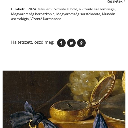
Részletek
Címkék:
2024. február 9. Vízöntő Újhold
,
a vízöntő szellemisége
,
Magyarország horoszkópja
,
Magyarország sorsfeladata
,
Mundán
asztrológia
,
Vízöntő Karmapont
Ha tetszett, oszd meg: