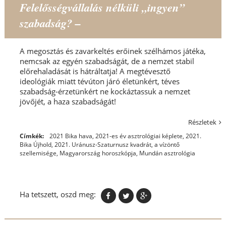
Felelősségvállalás nélküli „ingyen”
szabadság? –
A megosztás és zavarkeltés erőinek szélhámos játéka,
nemcsak az egyén szabadságát, de a nemzet stabil
előrehaladását is hátráltatja! A megtévesztő
ideológiák miatt tévúton járó életünkért, téves
szabadság-érzetünkért ne kockáztassuk a nemzet
jövőjét, a haza szabadságát!
Részletek
Címkék:
2021 Bika hava
,
2021-es év asztrológiai képlete
,
2021.
Bika Újhold
,
2021. Uránusz-Szaturnusz kvadrát
,
a vízöntő
szellemisége
,
Magyarország horoszkópja
,
Mundán asztrológia
Ha tetszett, oszd meg: