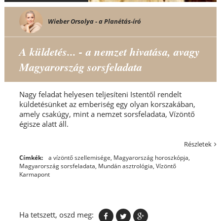
Wieber Orsolya - a Planétás-író
A küldetés... - a nemzet hivatása, avagy
Magyarország sorsfeladata
Nagy feladat helyesen teljesíteni Istentől rendelt
küldetésünket az emberiség egy olyan korszakában,
amely csakúgy, mint a nemzet sorsfeladata, Vízöntő
égisze alatt áll.
Részletek
Címkék:
a vízöntő szellemisége
,
Magyarország horoszkópja
,
Magyarország sorsfeladata
,
Mundán asztrológia
,
Vízöntő
Karmapont
Ha tetszett, oszd meg: