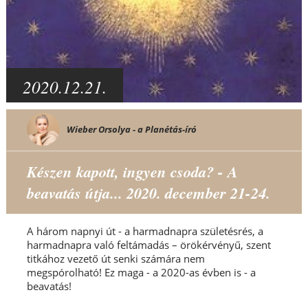
2020.12.21.
Wieber Orsolya - a Planétás-író
Készen kapott, ingyen csoda? - A
beavatás útja... 2020. december 21-24.
A három napnyi út - a harmadnapra születésrés, a
harmadnapra való feltámadás – örökérvényű, szent
titkához vezető út senki számára nem
megspórolható! Ez maga - a 2020-as évben is - a
beavatás!