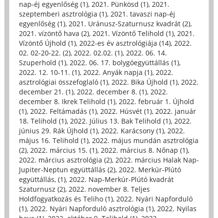
nap-éj egyenlőség (1)
,
2021. Pünkösd (1)
,
2021.
szeptemberi asztrológia (1)
,
2021. tavaszi nap-éj
egyenlőség (1)
,
2021. Uránusz-Szaturnusz kvadrát (2)
,
2021. vízöntő hava (2)
,
2021. Vízöntő Telihold (1)
,
2021.
Vízöntő Újhold (1)
,
2022-es év asztrológiája (14)
,
2022.
02. 02-20-22. (2)
,
2022. 02.02. (1)
,
2022. 06. 14.
Szuperhold (1)
,
2022. 06. 17. bolygóegyüttállás (1)
,
2022. 12. 10-11. (1)
,
2022. Anyák napja (1)
,
2022.
asztrológiai összefoglaló (1)
,
2022. Bika Újhold (1)
,
2022.
december 21. (1)
,
2022. december 8. (1)
,
2022.
december 8. Ikrek Telihold (1)
,
2022. február 1. Újhold
(1)
,
2022. Feltámadás (1)
,
2022. Húsvét (1)
,
2022. január
18. Telihold (1)
,
2022. Július 13. Bak Telihold (1)
,
2022.
június 29. Rák Újhold (1)
,
2022. Karácsony (1)
,
2022.
május 16. Telihold (1)
,
2022. május mundán asztrológia
(2)
,
2022. március 15. (1)
,
2022. március 8. Nőnap (1)
,
2022. március asztrológia (2)
,
2022. március Halak Nap-
Jupiter-Neptun együttállás (2)
,
2022. Merkúr-Plútó
együttállás, (1)
,
2022. Nap-Merkúr-Plútó kvadrát
Szaturnusz (2)
,
2022. november 8. Teljes
Holdfogyatkozás és Teliho (1)
,
2022. Nyári Napforduló
(1)
,
2022. Nyári Napforduló asztrológia (1)
,
2022. Nyilas