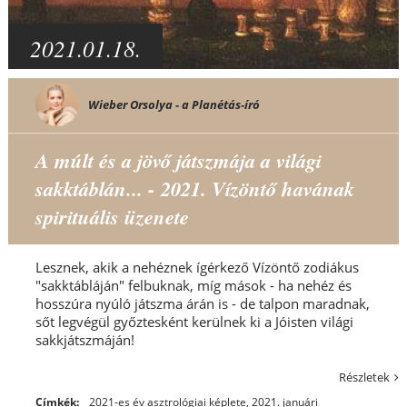
2021.01.18.
Wieber Orsolya - a Planétás-író
A múlt és a jövő játszmája a világi
sakktáblán... - 2021. Vízöntő havának
spirituális üzenete
Lesznek, akik a nehéznek ígérkező Vízöntő zodiákus
"sakktábláján" felbuknak, míg mások - ha nehéz és
hosszúra nyúló játszma árán is - de talpon maradnak,
sőt legvégül győztesként kerülnek ki a Jóisten világi
sakkjátszmáján!
Részletek
Címkék:
2021-es év asztrológiai képlete
,
2021. januári