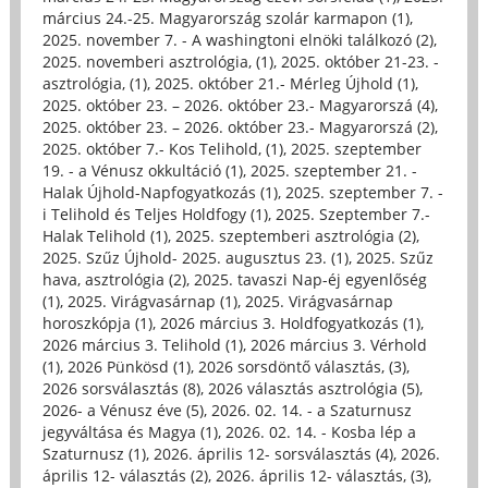
március 24.-25. Magyarország szolár karmapon (1)
,
2025. november 7. - A washingtoni elnöki találkozó (2)
,
2025. novemberi asztrológia, (1)
,
2025. október 21-23. -
asztrológia, (1)
,
2025. október 21.- Mérleg Újhold (1)
,
2025. október 23. – 2026. október 23.- Magyarorszá (4)
,
2025. október 23. – 2026. október 23.- Magyarorszá (2)
,
2025. október 7.- Kos Telihold, (1)
,
2025. szeptember
19. - a Vénusz okkultáció (1)
,
2025. szeptember 21. -
Halak Újhold-Napfogyatkozás (1)
,
2025. szeptember 7. -
i Telihold és Teljes Holdfogy (1)
,
2025. Szeptember 7.-
Halak Telihold (1)
,
2025. szeptemberi asztrológia (2)
,
2025. Szűz Újhold- 2025. augusztus 23. (1)
,
2025. Szűz
hava, asztrológia (2)
,
2025. tavaszi Nap-éj egyenlőség
(1)
,
2025. Virágvasárnap (1)
,
2025. Virágvasárnap
horoszkópja (1)
,
2026 március 3. Holdfogyatkozás (1)
,
2026 március 3. Telihold (1)
,
2026 március 3. Vérhold
(1)
,
2026 Pünkösd (1)
,
2026 sorsdöntő választás, (3)
,
2026 sorsválasztás (8)
,
2026 választás asztrológia (5)
,
2026- a Vénusz éve (5)
,
2026. 02. 14. - a Szaturnusz
jegyváltása és Magya (1)
,
2026. 02. 14. - Kosba lép a
Szaturnusz (1)
,
2026. április 12- sorsválasztás (4)
,
2026.
április 12- választás (2)
,
2026. április 12- választás, (3)
,