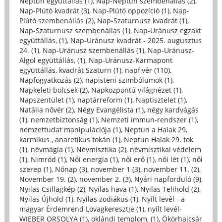
Neptun együttállás (1)
,
Nap-Neptun szembenállás (2)
,
Nap-Plútó kvadrát (3)
,
Nap-Plútó oppozíció (1)
,
Nap-
Plútó szembenállás (2)
,
Nap-Szaturnusz kvadrát (1)
,
Nap-Szaturnusz szembenállás (1)
,
Nap-Uránusz egzakt
együttállás, (1)
,
Nap-Uránusz kvadrát - 2025. augusztus
24. (1)
,
Nap-Uránusz szembenállás (1)
,
Nap-Uránusz-
Algol együttállás, (1)
,
Nap-Uránusz-Karmapont
együttállás, kvadrát Szaturn (1)
,
napfivér (110)
,
Napfogyatkozás (2)
,
napisteni szimbólumok (1)
,
Napkeleti bölcsek (2)
,
Napközpontú világnézet (1)
,
Napszentület (1)
,
naptárreform (1)
,
Naptisztelet (1)
,
Natália nővér (2)
,
Négy Evangélista (1)
,
négy kardvágás
(1)
,
nemzetbiztonság (1)
,
Nemzeti immun-rendszer (1)
,
nemzettudat manipulációja (1)
,
Neptun a Halak 29,
karmikus , anaretikus fokán (1)
,
Neptun Halak 29. fok
(1)
,
névmágia (1)
,
Névmisztika (2)
,
névmisztikai védelem
(1)
,
Nimród (1)
,
Női energia (1)
,
női erő (1)
,
női lét (1)
,
női
szerep (1)
,
Nőnap (3)
,
november 1 (3)
,
november 11. (2)
,
November 19. (2)
,
november 2. (3)
,
Nyári napforduló (9)
,
Nyilas Csillagkép (2)
,
Nyilas hava (1)
,
Nyilas Telihold (2)
,
Nyilas Újhold (1)
,
Nyilas zodiákus (1)
,
Nyílt levél - a
magyar Érdemrend Lovagkeresztje (1)
,
nyílt levél-
WIEBER ORSOLYA (1)
,
oklándi templom, (1)
,
Ökörhajcsár