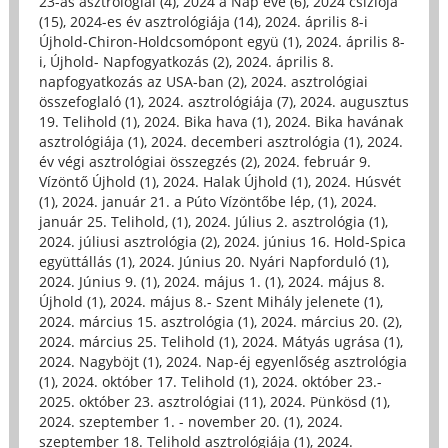
23-as asztrológiai (4)
,
2024 a Nap éve (6)
,
2024 csíziója
(15)
,
2024-es év asztrológiája (14)
,
2024. április 8-i
Újhold-Chiron-Holdcsomópont együ (1)
,
2024. április 8-
i, Újhold- Napfogyatkozás (2)
,
2024. április 8.
napfogyatkozás az USA-ban (2)
,
2024. asztrológiai
összefoglaló (1)
,
2024. asztrológiája (7)
,
2024. augusztus
19. Telihold (1)
,
2024. Bika hava (1)
,
2024. Bika havának
asztrológiája (1)
,
2024. decemberi asztrológia (1)
,
2024.
év végi asztrológiai összegzés (2)
,
2024. február 9.
Vízöntő Újhold (1)
,
2024. Halak Újhold (1)
,
2024. Húsvét
(1)
,
2024. január 21. a Púto Vízöntőbe lép, (1)
,
2024.
január 25. Telihold, (1)
,
2024. Július 2. asztrológia (1)
,
2024. júliusi asztrológia (2)
,
2024. június 16. Hold-Spica
együttállás (1)
,
2024. Június 20. Nyári Napforduló (1)
,
2024. Június 9. (1)
,
2024. május 1. (1)
,
2024. május 8.
Újhold (1)
,
2024. május 8.- Szent Mihály jelenete (1)
,
2024. március 15. asztrológia (1)
,
2024. március 20. (2)
,
2024. március 25. Telihold (1)
,
2024. Mátyás ugrása (1)
,
2024. Nagyböjt (1)
,
2024. Nap-éj egyenlőség asztrológia
(1)
,
2024. október 17. Telihold (1)
,
2024. október 23.-
2025. október 23. asztrológiai (11)
,
2024. Pünkösd (1)
,
2024. szeptember 1. - november 20. (1)
,
2024.
szeptember 18. Telihold asztrológiája (1)
,
2024.