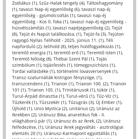
Zodiákus (1)
,
Szűz-Halak tengely (4)
,
Táltoshagyomány
(1)
,
tavaszi Nap-éj egyenlőség (6)
,
tavaszi nap-éj
egyenlőség - gyümölcsoltás (1)
,
tavaszi nap-éj
egyenlőség - Kos 0. foka (1)
,
tavaszi nap-éj egyenlőség -
húsvétszámítás (1)
,
tavaszi napéjegyenlőség (2)
,
Tejút
(8)
,
Tejút és Napút találkozása, (1)
,
Tejút-fa (3)
,
Tejúton
ragyogó Nyilas Telihold - 2025. június 11. (1)
,
Téli
napforduló (2)
,
telihold (8)
,
teljes holdfogyatkozás (1)
,
teremtő energia (1)
,
teremtő erő (1)
,
Teremtő Isten (1)
,
Teremtő Nőiség (8)
,
Thébai Szent Pál (1)
,
Tojás
szimbólum (1)
,
tojásfestés (1)
,
tömegpszichózis (1)
,
Tordai vallásbéke (1)
,
történelmi lovasversenyek (1)
,
Transz-szaturnáliák kistrigon fényszöge, (1)
,
transzcendens (1)
,
Trianon (1)
,
Trianon 100. (2)
,
Trianon
101 (1)
,
Trianon 105. (1)
,
Trinitáriusok (1)
,
tükör (1)
,
Turul-Árpád dinasztia (1)
,
Turul-vérű (1)
,
Tűz-Víz (1)
,
Tűzkerék (1)
,
Tűzszekér (1)
,
Tűzugrás (3)
,
Új Ember (1)
,
Újhold (1)
,
Unio Mystica (2)
,
unitárius (2)
,
Uránusz az
Ikrekben (2)
,
Uránusz Bika, anaretikus fok - II.
világháború pár (1)
,
Uránusz és az Ikrek, (2)
,
Uránusz
felfedezése, (1)
,
Uránusz Ikrek jegyváltás - asztrológiai
elemzés 20 (1)
,
Uránusz-Karmapont együttállás (1)
,