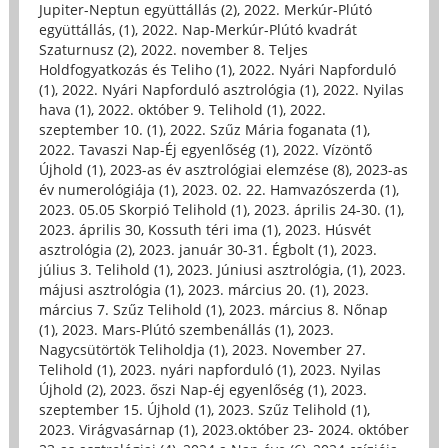
Jupiter-Neptun együttállás (2)
,
2022. Merkúr-Plútó
együttállás, (1)
,
2022. Nap-Merkúr-Plútó kvadrát
Szaturnusz (2)
,
2022. november 8. Teljes
Holdfogyatkozás és Teliho (1)
,
2022. Nyári Napforduló
(1)
,
2022. Nyári Napforduló asztrológia (1)
,
2022. Nyilas
hava (1)
,
2022. október 9. Telihold (1)
,
2022.
szeptember 10. (1)
,
2022. Szűz Mária foganata (1)
,
2022. Tavaszi Nap-Éj egyenlőség (1)
,
2022. Vízöntő
Újhold (1)
,
2023-as év asztrológiai elemzése (8)
,
2023-as
év numerológiája (1)
,
2023. 02. 22. Hamvazószerda (1)
,
2023. 05.05 Skorpió Telihold (1)
,
2023. április 24-30. (1)
,
2023. április 30, Kossuth téri ima (1)
,
2023. Húsvét
asztrológia (2)
,
2023. január 30-31. Égbolt (1)
,
2023.
július 3. Telihold (1)
,
2023. Júniusi asztrológia, (1)
,
2023.
májusi asztrológia (1)
,
2023. március 20. (1)
,
2023.
március 7. Szűz Telihold (1)
,
2023. március 8. Nőnap
(1)
,
2023. Mars-Plútó szembenállás (1)
,
2023.
Nagycsütörtök Teliholdja (1)
,
2023. November 27.
Telihold (1)
,
2023. nyári napforduló (1)
,
2023. Nyilas
Újhold (2)
,
2023. őszi Nap-éj egyenlőség (1)
,
2023.
szeptember 15. Újhold (1)
,
2023. Szűz Telihold (1)
,
2023. Virágvasárnap (1)
,
2023.október 23- 2024. október