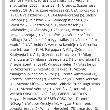
Uránusz-Mars kvadrát (1)
,
Uránusz-Nap-Alcyone
együttállás- 2026. május 22. (1)
,
Uránusz-Szaturnusz
kvadrát (3)
,
Urunk színe változása (2)
,
USA horoszkópja
(1)
,
USA választások (3)
,
USA-Magyarország (5)
,
utolsó
vacsora (1)
,
választás 2026 -tömegpszichózis, (1)
,
választás 2026-asztrológia (1)
,
választások (1)
,
vallásbéke (1)
,
Változás (1)
,
Vénusz (1)
,
Vénusz éve
beavató pontja, (1)
,
Vénusz éve, (1)
,
Vénusz-Mária
csillaga (3)
,
Vénusz-Plútó együttállás (1)
,
Vénusz-Plútó
kvadrát (1)
,
Vérhold (1)
,
Veronika kendője (1)
,
Veronika
nap február 4. (1)
,
VI. Pál pápa (1)
,
Világ Győzelmes
Királynéja (1)
,
Világ Győzelmes Királynője (5)
,
Világ
Világossága (3)
,
világrendszerváltás, (1)
,
világuralom (1)
,
Virágos szent János (4)
,
Virágszentelés (1)
,
Vitéz János
(2)
,
Vízkereszt (2)
,
Vízöntő csillagkép (1)
,
Vízöntő
csillagkép jövőbe ömlő vize (1)
,
vízöntő kamrapont (1)
,
Vízöntő Karmapont (2)
,
Vizöntő kor (2)
,
Vízöntő korszak
(10)
,
Vízöntő Plútó (6)
,
Vízöntő Telihold, 2022. augusztus
12. (1)
,
Vízöntő Vénusz (1)
,
Vízöntő Világkorszak (3)
,
WIEBER ORSOLYA - Csízió (8)
,
WIEBER ORSOLYA -
Magyar Planétás (5)
,
WIEBER ORSOLYA - Teremtő
Nőiség (1)
,
Wieber Orsolya író/Magyar Érdemrend
Lovagkeresztje (2)
,
William Herschel 1781. március 13.