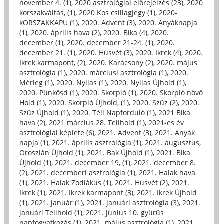
november 4. (1)
,
2020 asztrológiai előrejelzés (23)
,
2020
korszakváltás, (1)
,
2020 Kos csillagjegy (1)
,
2020-
kORSZAKKAPU (1)
,
2020. Advent (3)
,
2020. Anyáknapja
(1)
,
2020. április hava (2)
,
2020. Bika (4)
,
2020.
december (1)
,
2020. december 21-24. (1)
,
2020.
december 21. (1)
,
2020. Húsvét (3)
,
2020. Ikrek (4)
,
2020.
Ikrek karmapont, (2)
,
2020. Karácsony (2)
,
2020. május
asztrológia (1)
,
2020. márciusi asztrológia (1)
,
2020.
Mérleg (1)
,
2020. Nyilas (1)
,
2020. Nyilas Újhold (1)
,
2020. Pünkösd (1)
,
2020. Skorpió (1)
,
2020. Skorpió növő
Hold (1)
,
2020. Skorpió Újhold, (1)
,
2020. Szűz (2)
,
2020.
Szűz Újhold (1)
,
2020. Téli Napforduló (1)
,
2021 Bika
hava (2)
,
2021 március 28. Telihold (1)
,
2021-es év
asztrológiai képlete (6)
,
2021. Advent (3)
,
2021. Anyák
napja (1)
,
2021. április asztrológia (1)
,
2021. augusztus,
Oroszlán Újhold (1)
,
2021. Bak Újhold (1)
,
2021. Bika
Újhold (1)
,
2021. december 19, (1)
,
2021. december 8.
(2)
,
2021. decemberi asztrológia (1)
,
2021. Halak hava
(1)
,
2021. Halak Zodiákus (1)
,
2021. Húsvét (2)
,
2021.
Ikrek (1)
,
2021. Ikrek karmapont (3)
,
2021. Ikrek Újhold
(1)
,
2021. január (1)
,
2021. januári asztrológia (3)
,
2021.
januári Telihold (1)
,
2021. június 10. gyűrűs
napfogyatkozás (1)
,
2021. május asztrológia (1)
,
2021.