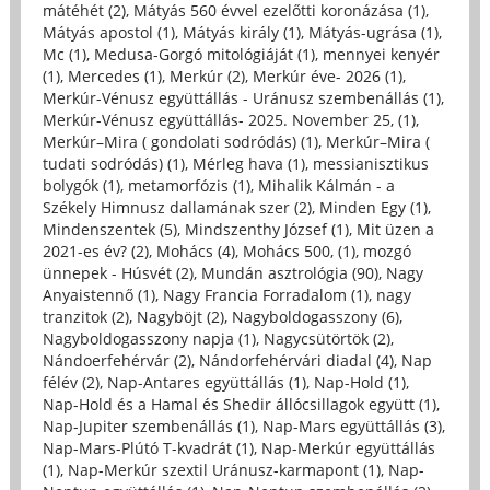
mátéhét (2)
,
Mátyás 560 évvel ezelőtti koronázása (1)
,
Mátyás apostol (1)
,
Mátyás király (1)
,
Mátyás-ugrása (1)
,
Mc (1)
,
Medusa-Gorgó mitológiáját (1)
,
mennyei kenyér
(1)
,
Mercedes (1)
,
Merkúr (2)
,
Merkúr éve- 2026 (1)
,
Merkúr-Vénusz együttállás - Uránusz szembenállás (1)
,
Merkúr-Vénusz együttállás- 2025. November 25, (1)
,
Merkúr–Mira ( gondolati sodródás) (1)
,
Merkúr–Mira (
tudati sodródás) (1)
,
Mérleg hava (1)
,
messianisztikus
bolygók (1)
,
metamorfózis (1)
,
Mihalik Kálmán - a
Székely Himnusz dallamának szer (2)
,
Minden Egy (1)
,
Mindenszentek (5)
,
Mindszenthy József (1)
,
Mit üzen a
2021-es év? (2)
,
Mohács (4)
,
Mohács 500, (1)
,
mozgó
ünnepek - Húsvét (2)
,
Mundán asztrológia (90)
,
Nagy
Anyaistennő (1)
,
Nagy Francia Forradalom (1)
,
nagy
tranzitok (2)
,
Nagyböjt (2)
,
Nagyboldogasszony (6)
,
Nagyboldogasszony napja (1)
,
Nagycsütörtök (2)
,
Nándoerfehérvár (2)
,
Nándorfehérvári diadal (4)
,
Nap
félév (2)
,
Nap-Antares együttállás (1)
,
Nap-Hold (1)
,
Nap-Hold és a Hamal és Shedir állócsillagok együtt (1)
,
Nap-Jupiter szembenállás (1)
,
Nap-Mars együttállás (3)
,
Nap-Mars-Plútó T-kvadrát (1)
,
Nap-Merkúr együttállás
(1)
,
Nap-Merkúr szextil Uránusz-karmapont (1)
,
Nap-