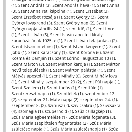
(1)
,
Szent András (3)
,
Szent András hava (1)
,
Szent Anna
(3)
,
Szent Anna réti kápolna (1)
,
Szent Erzsébet (3)
,
Szent Erzsébet rózsája (1)
,
Szent György (3)
,
Szent
György lovagrend (3)
,
Szent György nap (2)
,
Szent
György napja -április 24 (1)
,
szent idő, (1)
,
Szent Imre
(1)
,
Szent István (5)
,
Szent István apostoli király
koronázásának 1025. é (1)
,
Szent István felajánlása (2)
,
Szent István intelmei (1)
,
Szent István kenyere (1)
,
Szent
Jobb (1)
,
Szent Karácsony (1)
,
Szent Korona (6)
,
Szent
Kozma és Damján (1)
,
Szent Lőrinc - augusztus 10 (1)
,
Szent Márton (3)
,
Szent Márton kardja (1)
,
Szent Márton
nevű települések (1)
,
Szent Márton palástja (1)
,
Szent
Mátyás apostol (1)
,
Szent Mihály (6)
,
Szent Mihály lova
(1)
,
Szent Mihály, szeptember 29 (2)
,
Szent Pál napja (1)
,
Szent Szellem (1)
,
Szent tudás (1)
,
Szentföld (1)
,
Szentkereszt napja (1)
,
Szentlélek (1)
,
szeptember 12.
(2)
,
szeptember 21. Máté napja (2)
,
szeptember 24. (1)
,
szeptember 8. (2)
,
Szíriusz (2)
,
szív csakra (1)
,
Szívcsakra
(4)
,
szómágia (1)
,
szuperhold (1)
,
Szűz csillagkép (1)
,
Szűz Mária égbeemelése (1)
,
Szűz Mária foganata (3)
,
Szűz Mária szeplőtelen fogantatása (2)
,
Szűz Mária
születése napja (1)
,
Szűz Mária születésnapja (1)
,
Szűz