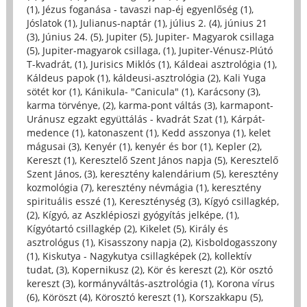
(1)
,
Jézus foganása - tavaszi nap-éj egyenlőség (1)
,
Jóslatok (1)
,
Julianus-naptár (1)
,
július 2. (4)
,
június 21
(3)
,
Június 24. (5)
,
Jupiter (5)
,
Jupiter- Magyarok csillaga
(5)
,
Jupiter-magyarok csillaga, (1)
,
Jupiter-Vénusz-Plútó
T-kvadrát, (1)
,
Jurisics Miklós (1)
,
Káldeai asztrológia (1)
,
Káldeus papok (1)
,
káldeusi-asztrológia (2)
,
Kali Yuga
sötét kor (1)
,
Kánikula- "Canicula" (1)
,
Karácsony (3)
,
karma törvénye, (2)
,
karma-pont váltás (3)
,
karmapont-
Uránusz egzakt együttálás - kvadrát Szat (1)
,
Kárpát-
medence (1)
,
katonaszent (1)
,
Kedd asszonya (1)
,
kelet
mágusai (3)
,
Kenyér (1)
,
kenyér és bor (1)
,
Kepler (2)
,
Kereszt (1)
,
Keresztelő Szent János napja (5)
,
Keresztelő
Szent János, (3)
,
keresztény kalendárium (5)
,
keresztény
kozmológia (7)
,
keresztény névmágia (1)
,
keresztény
spirituális esszé (1)
,
Kereszténység (3)
,
Kígyó csillagkép,
(2)
,
Kígyó, az Aszklépioszi gyógyítás jelképe, (1)
,
Kígyótartó csillagkép (2)
,
Kikelet (5)
,
Király és
asztrológus (1)
,
Kisasszony napja (2)
,
Kisboldogasszony
(1)
,
Kiskutya - Nagykutya csillagképek (2)
,
kollektív
tudat, (3)
,
Kopernikusz (2)
,
Kör és kereszt (2)
,
Kör osztó
kereszt (3)
,
kormányváltás-asztrológia (1)
,
Korona vírus
(6)
,
Köröszt (4)
,
Körosztó kereszt (1)
,
Korszakkapu (5)
,