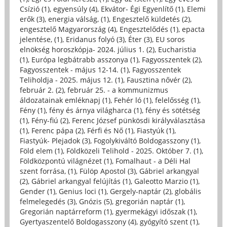
Csízió (1)
,
egyensúly (4)
,
Ekvátor- Égi Egyenlítő (1)
,
Elemi
erők (3)
,
energia válság, (1)
,
Engesztelő küldetés (2)
,
engesztelő Magyarország (4)
,
Engesztelődés (1)
,
epacta
jelentése, (1)
,
Eridanus folyó (3)
,
Éter (3)
,
EU soros
elnökség horoszkópja- 2024. július 1. (2)
,
Eucharistia
(1)
,
Európa legbátrabb asszonya (1)
,
Fagyosszentek (2)
,
Fagyosszentek - május 12-14. (1)
,
Fagyosszentek
Teliholdja - 2025. május 12. (1)
,
Fausztina nővér (2)
,
február 2. (2)
,
február 25. - a kommunizmus
áldozatainak emléknapj (1)
,
Fehér ló (1)
,
felelősség (1)
,
Fény (1)
,
fény és árnya világharca (1)
,
fény és sötétség
(1)
,
Fény-fiú (2)
,
Ferenc József pünkösdi királyválasztása
(1)
,
Ferenc pápa (2)
,
Férfi és Nő (1)
,
Fiastyúk (1)
,
Fiastyúk- Plejadok (3)
,
Fogolykiváltó Boldogasszony (1)
,
Föld elem (1)
,
Földközeli Telihold - 2025. Október 7. (1)
,
Földközpontú világnézet (1)
,
Fomalhaut - a Déli Hal
szent forrása, (1)
,
Fülöp Apostol (3)
,
Gábriel arkangyal
(2)
,
Gábriel arkangyal felújítás (1)
,
Galeotto Marzio (1)
,
Gender (1)
,
Genius loci (1)
,
Gergely-naptár (2)
,
globális
felmelegedés (3)
,
Gnózis (5)
,
gregorián naptár (1)
,
Gregorián naptárreform (1)
,
gyermekágyi időszak (1)
,
Gyertyaszentelő Boldogasszony (4)
,
gyógyító szent (1)
,