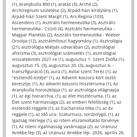
(1)
,
Aranybulla 800 (1)
,
aratás (3)
,
Arché (2)
,
Archiregnum születése (2)
,
Árpád-házi királylány (1)
,
Árpád-házi Szent Margit (1)
,
Ars Regina (103)
,
Ascendens (1)
,
Asztrális hermeneutika (3)
,
Asztrális
hermeneutika - Csízió (4)
,
Asztrális hermeneutika -
Magyar Planétás (2)
,
Asztrális hermeneutika - Wieber
Orsolya (12)
,
asztrálmítoszi hagyomány (1)
,
Asztrológia
(21)
,
asztrológia Mátyás udvarában (2)
,
asztrológiai
aforizma (3)
,
asztrológiai számvetés (1)
,
asztrológiai
visszatekintés 2021-re (1)
,
augusztus 1- Szent Zsófia (1)
,
augusztus 15. (3)
,
augusztus 20. (3)
,
augusztus 6. -
transzfiguráció (3)
,
aura (1)
,
Avilai szent Teréz (1)
,
az
"esztendő estéje" (1)
,
az Adventi koszorú kört osztó
keresztje, (1)
,
Az adventi koszorú misztériuma (1)
,
Az
Aranybulla horoszkópja (1)
,
az asztrológia világnapja
(1)
,
az égi hierarchia, (1)
,
az élet misztériuma, (1)
,
az
Élet szent hármassága (2)
,
az emberi felelősség (1)
,
az
esztendő reggele (1)
,
az Eucharistia titka (1)
,
az év
reggele (1)
,
az Idő ura- Szaturnusz, sorsbolygó, (1)
,
az
Igazság mérlege (1)
,
az isteni elszámoltatás törvénye
(1)
,
Az isteni irgalmasság vasárnapja (2)
,
az Uránusz
Ikrekbe lép (3)
,
az Uránusz Ikrekbe lép- 2026. április 26.