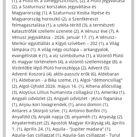
(1)
,
a Plútó és a tömegpszichózis, (2)
,
a Plútó jegyváltása
(2)
,
a Szaturnusz korszakos jegyváltása és
Magyarország (1)
,
A Szaturnusz Kosba lépése és
Magyarország horoszkó (2)
,
a Szentkereszt
felmagasztalása (1)
,
a szkíta-térítő (3)
,
a természeti
katasztrófák szellemi üzenete (2)
,
A Vénusz éve (7)
,
A
Vénusz jegyváltása - 2026. január 17. (1)
,
A Vénusz–
Merkúr együttállás a Kígyó szívében – 202 (1)
,
a Világ
lámpása (1)
,
A világ négy oszlopa – arkangyalok,
evangélisták é (1)
,
a víz szimbóluma (1)
,
a Vízöntő Plútó
és magyar történelem (4)
,
a vízöntő szellemisége (8)
,
a
Vízöntőbe lépő Plútó horoszkópja (2)
,
Advent (5)
,
Adventi Koszorú (4)
,
aktív-passzív erők (6)
,
Aldebaran
(1)
,
Aldebaran - a Bika szeme, (1)
,
Algol-"démoncsillag"
(2)
,
Algol-Újhold 2026. május 16. (1)
,
Alhena állócsillag
(3)
,
Aloysius Lillius humanista csillagász (1)
,
Amerika (1)
,
Angyali üdvözlet (2)
,
Angyali üdvözlet - Jézus foganása
(1)
,
Anjou-kori lovagrendek, (1)
,
anno domini (1)
,
Antares a Skorpió szíve. (1)
,
Antonio Bonfini (1)
,
Anyaföld (3)
,
Anyák napja (3)
,
anyaméh (1)
,
Anyaság (2)
,
Anyatermészet (2)
,
Apostoli Magyar Királyság (4)
,
április
1. (1)
,
április 24. (1)
,
Aquila - "Jupiter madara" (1)
,
Aquila–Sas csillagzat (1)
,
Aquila–Sas csillagzat - Turul