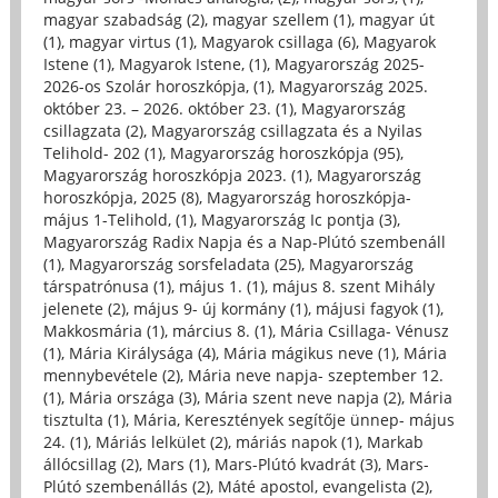
magyar szabadság (2)
,
magyar szellem (1)
,
magyar út
(1)
,
magyar virtus (1)
,
Magyarok csillaga (6)
,
Magyarok
Istene (1)
,
Magyarok Istene, (1)
,
Magyarország 2025-
2026-os Szolár horoszkópja, (1)
,
Magyarország 2025.
október 23. – 2026. október 23. (1)
,
Magyarország
csillagzata (2)
,
Magyarország csillagzata és a Nyilas
Telihold- 202 (1)
,
Magyarország horoszkópja (95)
,
Magyarország horoszkópja 2023. (1)
,
Magyarország
horoszkópja, 2025 (8)
,
Magyarország horoszkópja-
május 1-Telihold, (1)
,
Magyarország Ic pontja (3)
,
Magyarország Radix Napja és a Nap-Plútó szembenáll
(1)
,
Magyarország sorsfeladata (25)
,
Magyarország
társpatrónusa (1)
,
május 1. (1)
,
május 8. szent Mihály
jelenete (2)
,
május 9- új kormány (1)
,
májusi fagyok (1)
,
Makkosmária (1)
,
március 8. (1)
,
Mária Csillaga- Vénusz
(1)
,
Mária Királysága (4)
,
Mária mágikus neve (1)
,
Mária
mennybevétele (2)
,
Mária neve napja- szeptember 12.
(1)
,
Mária országa (3)
,
Mária szent neve napja (2)
,
Mária
tisztulta (1)
,
Mária, Keresztények segítője ünnep- május
24. (1)
,
Máriás lelkület (2)
,
máriás napok (1)
,
Markab
állócsillag (2)
,
Mars (1)
,
Mars-Plútó kvadrát (3)
,
Mars-
Plútó szembenállás (2)
,
Máté apostol, evangelista (2)
,