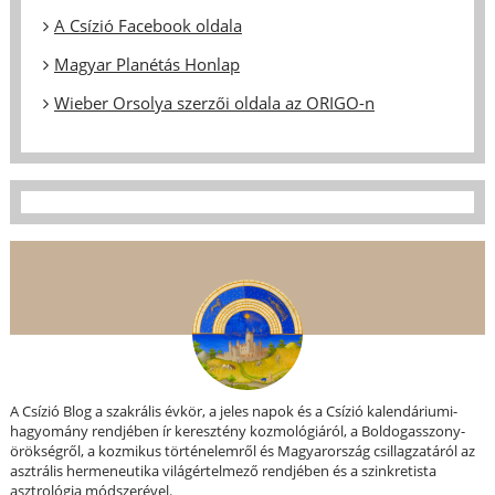
A Csízió Facebook oldala
Magyar Planétás Honlap
Wieber Orsolya szerzői oldala az ORIGO-n
A Csízió Blog a szakrális évkör, a jeles napok és a Csízió kalendáriumi-
hagyomány rendjében ír keresztény kozmológiáról, a Boldogasszony-
örökségről, a kozmikus történelemről és Magyarország csillagzatáról az
asztrális hermeneutika világértelmező rendjében és a szinkretista
asztrológia módszerével.