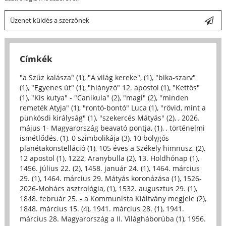
Üzenet küldés a szerzőnek
Címkék
"a Szűz kalásza" (1)
,
"A világ kereke", (1)
,
"bika-szarv"
(1)
,
"Egyenes út" (1)
,
"hiányzó" 12. apostol (1)
,
"Kettős"
(1)
,
"Kis kutya" - "Canikula" (2)
,
"magi" (2)
,
"minden
remeték Atyja" (1)
,
"rontó-bontó" Luca (1)
,
"rövid, mint a
pünkösdi királyság" (1)
,
"szekercés Mátyás" (2)
,
, 2026.
május 1- Magyarország beavató pontja, (1)
,
, történelmi
ismétlődés, (1)
,
0 szimbolikája (3)
,
10 bolygós
planétakonstelláció (1)
,
105 éves a Székely himnusz, (2)
,
12 apostol (1)
,
1222, Aranybulla (2)
,
13. Holdhónap (1)
,
1456. július 22. (2)
,
1458. január 24. (1)
,
1464. március
29. (1)
,
1464. március 29. Mátyás koronázása (1)
,
1526-
2026-Mohács asztrológia, (1)
,
1532. augusztus 29. (1)
,
1848. február 25. - a Kommunista Kiáltvány megjele (2)
,
1848. március 15. (4)
,
1941. március 28. (1)
,
1941.
március 28. Magyarország a II. Világháborúba (1)
,
1956.