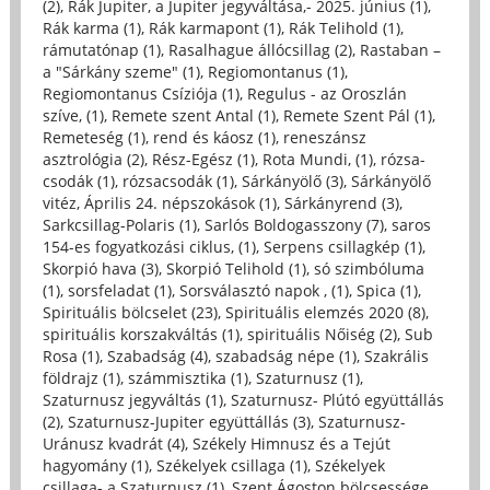
(2)
,
Rák Jupiter, a Jupiter jegyváltása,- 2025. június (1)
,
Rák karma (1)
,
Rák karmapont (1)
,
Rák Telihold (1)
,
rámutatónap (1)
,
Rasalhague állócsillag (2)
,
Rastaban –
a "Sárkány szeme" (1)
,
Regiomontanus (1)
,
Regiomontanus Csíziója (1)
,
Regulus - az Oroszlán
szíve, (1)
,
Remete szent Antal (1)
,
Remete Szent Pál (1)
,
Remeteség (1)
,
rend és káosz (1)
,
reneszánsz
asztrológia (2)
,
Rész-Egész (1)
,
Rota Mundi, (1)
,
rózsa-
csodák (1)
,
rózsacsodák (1)
,
Sárkányölő (3)
,
Sárkányölő
vitéz, Április 24. népszokások (1)
,
Sárkányrend (3)
,
Sarkcsillag-Polaris (1)
,
Sarlós Boldogasszony (7)
,
saros
154-es fogyatkozási ciklus, (1)
,
Serpens csillagkép (1)
,
Skorpió hava (3)
,
Skorpió Telihold (1)
,
só szimbóluma
(1)
,
sorsfeladat (1)
,
Sorsválasztó napok , (1)
,
Spica (1)
,
Spirituális bölcselet (23)
,
Spirituális elemzés 2020 (8)
,
spirituális korszakváltás (1)
,
spirituális Nőiség (2)
,
Sub
Rosa (1)
,
Szabadság (4)
,
szabadság népe (1)
,
Szakrális
földrajz (1)
,
számmisztika (1)
,
Szaturnusz (1)
,
Szaturnusz jegyváltás (1)
,
Szaturnusz- Plútó együttállás
(2)
,
Szaturnusz-Jupiter együttállás (3)
,
Szaturnusz-
Uránusz kvadrát (4)
,
Székely Himnusz és a Tejút
hagyomány (1)
,
Székelyek csillaga (1)
,
Székelyek
csillaga- a Szaturnusz (1)
,
Szent Ágoston bölcsessége