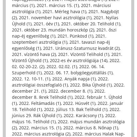
március (1)
,
2021. március 15. (1)
,
2021. márciusi
asztrológia (1)
,
2021. Mérleg hava (1)
,
2021. Nagyböjt
(2)
,
2021. november havi asztrológia (1)
,
2021. Nyilas
Újhold (1)
,
2021. óév (1)
,
2021. október 20. Telihold (1)
,
2021. október 23. mundán horoszkóp (2)
,
2021. őszi
nap-éj egyenlőség (1)
,
2021. Pünkösd (1)
,
2021.
szeptemberi asztrológia (1)
,
2021. tavaszi nap-éj
egyenlőség (1)
,
2021. Uránusz-Szaturnusz kvadrát (2)
,
2021. vízöntő hava (2)
,
2021. Vízöntő Telihold (1)
,
2021.
Vízöntő Újhold (1)
,
2022-es év asztrológiája (14)
,
2022.
02. 02-20-22. (2)
,
2022. 02.02. (1)
,
2022. 06. 14.
Szuperhold (1)
,
2022. 06. 17. bolygóegyüttállás (1)
,
2022. 12. 10-11. (1)
,
2022. Anyák napja (1)
,
2022.
asztrológiai összefoglaló (1)
,
2022. Bika Újhold (1)
,
2022.
december 21. (1)
,
2022. december 8. (1)
,
2022.
december 8. Ikrek Telihold (1)
,
2022. február 1. Újhold
(1)
,
2022. Feltámadás (1)
,
2022. Húsvét (1)
,
2022. január
18. Telihold (1)
,
2022. Július 13. Bak Telihold (1)
,
2022.
június 29. Rák Újhold (1)
,
2022. Karácsony (1)
,
2022.
május 16. Telihold (1)
,
2022. május mundán asztrológia
(2)
,
2022. március 15. (1)
,
2022. március 8. Nőnap (1)
,
2022. március asztrológia (2)
,
2022. március Halak Nap-