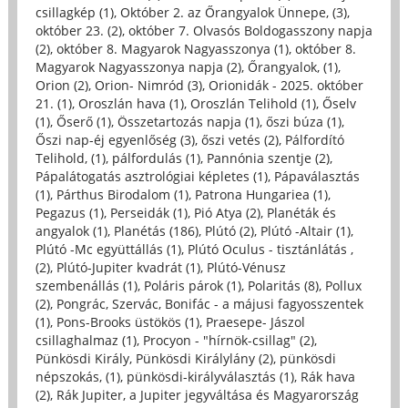
csillagkép (1)
,
Október 2. az Őrangyalok Ünnepe, (3)
,
október 23. (2)
,
október 7. Olvasós Boldogasszony napja
(2)
,
október 8. Magyarok Nagyasszonya (1)
,
október 8.
Magyarok Nagyasszonya napja (2)
,
Őrangyalok, (1)
,
Orion (2)
,
Orion- Nimród (3)
,
Orionidák - 2025. október
21. (1)
,
Oroszlán hava (1)
,
Oroszlán Telihold (1)
,
Őselv
(1)
,
Őserő (1)
,
Összetartozás napja (1)
,
őszi búza (1)
,
Őszi nap-éj egyenlőség (3)
,
őszi vetés (2)
,
Pálfordító
Telihold, (1)
,
pálfordulás (1)
,
Pannónia szentje (2)
,
Pápalátogatás asztrológiai képletes (1)
,
Pápaválasztás
(1)
,
Párthus Birodalom (1)
,
Patrona Hungariea (1)
,
Pegazus (1)
,
Perseidák (1)
,
Pió Atya (2)
,
Planéták és
angyalok (1)
,
Planétás (186)
,
Plútó (2)
,
Plútó -Altair (1)
,
Plútó -Mc együttállás (1)
,
Plútó Oculus - tisztánlátás ,
(2)
,
Plútó-Jupiter kvadrát (1)
,
Plútó-Vénusz
szembenállás (1)
,
Poláris párok (1)
,
Polaritás (8)
,
Pollux
(2)
,
Pongrác, Szervác, Bonifác - a májusi fagyosszentek
(1)
,
Pons-Brooks üstökös (1)
,
Praesepe- Jászol
csillaghalmaz (1)
,
Procyon - "hírnök-csillag" (2)
,
Pünkösdi Király, Pünkösdi Királylány (2)
,
pünkösdi
népszokás, (1)
,
pünkösdi-királyválasztás (1)
,
Rák hava
(2)
,
Rák Jupiter, a Jupiter jegyváltása és Magyarország