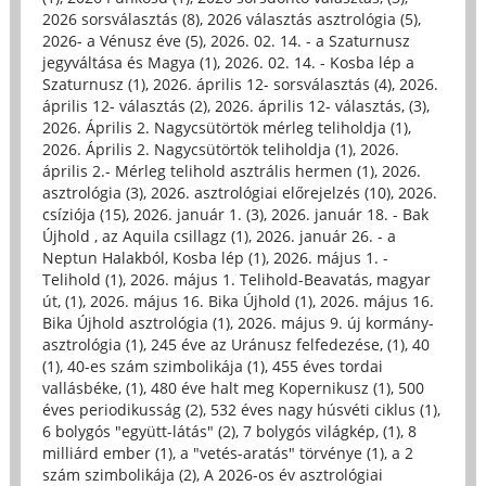
2026 sorsválasztás (8)
,
2026 választás asztrológia (5)
,
2026- a Vénusz éve (5)
,
2026. 02. 14. - a Szaturnusz
jegyváltása és Magya (1)
,
2026. 02. 14. - Kosba lép a
Szaturnusz (1)
,
2026. április 12- sorsválasztás (4)
,
2026.
április 12- választás (2)
,
2026. április 12- választás, (3)
,
2026. Április 2. Nagycsütörtök mérleg teliholdja (1)
,
2026. Április 2. Nagycsütörtök teliholdja (1)
,
2026.
április 2.- Mérleg telihold asztrális hermen (1)
,
2026.
asztrológia (3)
,
2026. asztrológiai előrejelzés (10)
,
2026.
csíziója (15)
,
2026. január 1. (3)
,
2026. január 18. - Bak
Újhold , az Aquila csillagz (1)
,
2026. január 26. - a
Neptun Halakból, Kosba lép (1)
,
2026. május 1. -
Telihold (1)
,
2026. május 1. Telihold-Beavatás, magyar
út, (1)
,
2026. május 16. Bika Újhold (1)
,
2026. május 16.
Bika Újhold asztrológia (1)
,
2026. május 9. új kormány-
asztrológia (1)
,
245 éve az Uránusz felfedezése, (1)
,
40
(1)
,
40-es szám szimbolikája (1)
,
455 éves tordai
vallásbéke, (1)
,
480 éve halt meg Kopernikusz (1)
,
500
éves periodikusság (2)
,
532 éves nagy húsvéti ciklus (1)
,
6 bolygós "együtt-látás" (2)
,
7 bolygós világkép, (1)
,
8
milliárd ember (1)
,
a "vetés-aratás" törvénye (1)
,
a 2
szám szimbolikája (2)
,
A 2026-os év asztrológiai