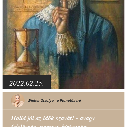
2022.02.25.
Wieber Orsolya - a Planétás-író
Halld jól az idők szavát! - avagy
felelősség, nemzet, biztonság...