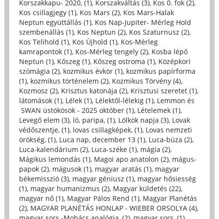
Korszakkapu- 2020, (1)
,
Korszakváltás (3)
,
Kos 0. fok (2)
,
Kos csillagjegy (1)
,
Kos Mars (2)
,
Kos Mars-Halak
Neptun együttállás (1)
,
Kos Nap-Jupiter- Mérleg Hold
szembenállás (1)
,
Kos Neptun (2)
,
Kos Szaturnusz (2)
,
Kos Telihold (1)
,
Kos Újhold (1)
,
Kos-Mérleg
kamrapontok (1)
,
Kos-Mérleg tengely (2)
,
Kosba lépő
Neptun (1)
,
Kőszeg (1)
,
Kőszeg ostroma (1)
,
Középkori
szómágia (2)
,
kozmikus évkör (1)
,
kozmikus papírforma
(1)
,
kozmikus történelem (2)
,
Kozmikus Törvény (4)
,
Kozmosz (2)
,
Krisztus katonája (2)
,
Krisztusi szeretet (1)
,
látomások (1)
,
Lélek (1)
,
Lélektől-lélekig (1)
,
Lemmon és
SWAN üstökösök - 2025 október (1)
,
Lételemek (1)
,
Levegő elem (3)
,
ló, paripa, (1)
,
Lölkök napja (3)
,
Lovak
védőszentje, (1)
,
lovas csillagképek, (1)
,
Lovas nemzeti
örökség, (1)
,
Luca nap, december 13 (1)
,
Luca-búza (2)
,
Luca-kalendárium (2)
,
Luca-széke (1)
,
mágia (2)
,
Mágikus lemondás (1)
,
Magoi apo anatolon (2)
,
mágus-
papok (2)
,
mágusok (1)
,
magyar aratás (1)
,
magyar
békemisszió (3)
,
magyar géniusz (1)
,
magyar hősiesség
(1)
,
magyar humanizmus (2)
,
Magyar küldetés (22)
,
magyar nő (1)
,
Magyar Pálos Rend (1)
,
Magyar Planétás
(2)
,
MAGYAR PLANÉTÁS HONLAP - WIEBER ORSOLYA (4)
,
magyar sors -Mohács analógia, (2)
,
magyar sors, (1)
,