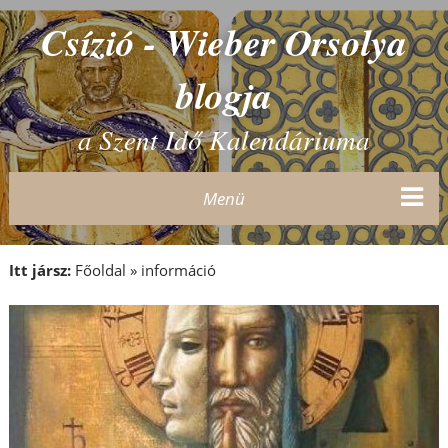
Csízió - Wieber Orsolya
blogja
a Szent Idő Kalendáriuma
Menü
Itt jársz:
Főoldal
»
információ