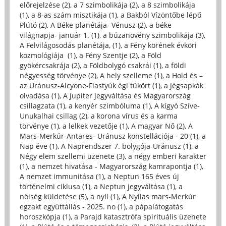
előrejelzése (2)
,
a 7 szimbolikája (2)
,
a 8 szimbolikája
(1)
,
a 8-as szám misztikája (1)
,
a Bakból Vízöntőbe lépő
Plútó (2)
,
A Béke planétája- Vénusz (2)
,
a béke
világnapja- január 1. (1)
,
a búzanövény szimbolikája (3)
,
A Felvilágosodás planétája, (1)
,
a Fény körének évköri
kozmológiája (1)
,
a Fény Szentje (2)
,
a Föld
gyökércsakrája (2)
,
a Földbolygó csakrái (1)
,
a földi
négyesség törvénye (2)
,
A hely szelleme (1)
,
a Hold és –
az Uránusz-Alcyone-Fiastyúk égi tükört (1)
,
a Jégsapkák
olvadása (1)
,
A Jupiter jegyváltása és Magyarország
csillagzata (1)
,
a kenyér szimbóluma (1)
,
A kígyó Szíve-
Unukalhai csillag (2)
,
a korona vírus és a karma
törvénye (1)
,
a lelkek vezetője (1)
,
A magyar Nő (2)
,
A
Mars-Merkúr-Antares- Uránusz konstellációja - 20 (1)
,
a
Nap éve (1)
,
A Naprendszer 7. bolygója-Uránusz (1)
,
a
Négy elem szellemi üzenete (3)
,
a négy emberi karakter
(1)
,
a nemzet hivatása - Magyarország kamrapontja (1)
,
A nemzet immunitása (1)
,
a Neptun 165 éves új
történelmi ciklusa (1)
,
a Neptun jegyváltása (1)
,
a
nőiség küldetése (5)
,
a nyíl (1)
,
A Nyilas mars-Merkúr
egzakt együttállás - 2025. no (1)
,
a pápalátogatás
horoszkópja (1)
,
a Parajd katasztrófa spirituális üzenete