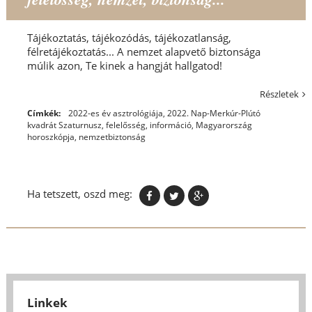
Tájékoztatás, tájékozódás, tájékozatlanság,
félretájékoztatás... A nemzet alapvető biztonsága
múlik azon, Te kinek a hangját hallgatod!
Részletek
Címkék:
2022-es év asztrológiája
,
2022. Nap-Merkúr-Plútó
kvadrát Szaturnusz
,
felelősség
,
információ
,
Magyarország
horoszkópja
,
nemzetbiztonság
Ha tetszett, oszd meg:
Linkek