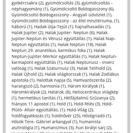
gyökércsakra (2)
,
gyümölcsoltás (3)
,
gyümölcsoltás -
néphagyomány (1)
,
Gyümölcsoltó Boldogasszony (6)
,
Gyümölcsoltó Boldogasszony - Angyali üdvözlet (1)
,
Gyümölcsoltó Boldogasszony - az élet misztériuma, (1)
,
háború (1)
,
Hadak útja-Tejút (1)
,
hajnalhasadás (1)
,
Halak Jupiter (2)
,
Halak Jupiter- Neptun (6)
,
Halak
Jupiter-Neptun és Vénusz együttállás (1)
,
Halak Nap-
Neptun együttállás (1)
,
Halak Neptun (18)
,
Halak
Neptun 29. anaretikus, karmikus foka (1)
,
Halak
Neptun-Jupiter-Merkúr együttállás (1)
,
Halak Neptun-
karmapont együttállás (1)
,
Halak Neptunusz - inverz
valóság (1)
,
Halak Szaturnusz (3)
,
Halak Telihold (2)
,
Halak Újhold (2)
,
Halak világkorszak (1)
,
Halak Zodiákus
apostola (1)
,
Halottak napja (5)
,
Hamvazószerda (2)
,
harangszó (2)
,
harmonia (1)
,
Három Királyok (1)
,
Háromkirályok (2)
,
Határok, (8)
,
Heliocentrikus világkép
(1)
,
hermetikus tanítás (1)
,
Hétfájdalmú Szűzanya (2)
,
hiányos 11 apostol (1)
,
Hold (1)
,
Hold-félév (3)
,
Hold-
Plútó- Altair együttállás, (1)
,
Hold-Világ (2)
,
holdfogyatkozás (1)
,
holdnővér (25)
,
Hőségriadó (1)
,
Hősök Tere- Gábriel arkangyal (1)
,
humanista
asztrológia (1)
,
Humanizmus (3)
,
hun királyi sarj (2)
,