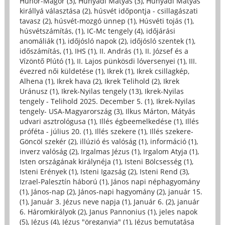
Hunor-Magor (3)
,
Hunyadi Mátyás (3)
,
Hunyadi Mátyás
királlyá választása (2)
,
húsvét időpontja - csillagászati
tavasz (2)
,
húsvét-mozgó ünnep (1)
,
Húsvéti tojás (1)
,
húsvétszámítás, (1)
,
IC-Mc tengely (4)
,
időjárási
anomáliák (1)
,
időjósló napok (2)
,
időjósló szentek (1)
,
időszámítás, (1)
,
IHS (1)
,
II. András (1)
,
II. József és a
Vízöntő Plútó (1)
,
II. Lajos pünkösdi lóversenyei (1)
,
III.
évezred női küldetése (1)
,
Ikrek (1)
,
Ikrek csillagkép,
Alhena (1)
,
Ikrek hava (2)
,
Ikrek Telihold (2)
,
Ikrek
Uránusz (1)
,
Ikrek-Nyilas tengely (13)
,
Ikrek-Nyilas
tengely - Telihold 2025. December 5. (1)
,
Ikrek-Nyilas
tengely- USA-Magyarország (3)
,
Ilkus Márton, Mátyás
udvari asztrológusa (1)
,
Illés égbeemelkedése (1)
,
Illés
próféta - július 20. (1)
,
Illés szekere (1)
,
Illés szekere-
Göncöl szekér (2)
,
illúzió és valóság (1)
,
információ (1)
,
inverz valóság (2)
,
Irgalmas Jézus (1)
,
Irgalom Atyja (1)
,
Isten országának királynéja (1)
,
Isteni Bölcsesség (1)
,
Isteni Erények (1)
,
Isteni Igazság (2)
,
Isteni Rend (3)
,
Izrael-Palesztín háború (1)
,
János napi néphagyomány
(1)
,
János-nap (2)
,
János-napi hagyomány (2)
,
január 15.
(1)
,
Január 3. Jézus neve napja (1)
,
Január 6. (2)
,
január
6. Háromkirályok (2)
,
Janus Pannonius (1)
,
jeles napok
(5)
,
Jézus (4)
,
Jézus "öreganyja" (1)
,
Jézus bemutatása