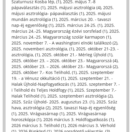
Szaturnusz Kosba lép, (1)
,
2025. május 7.-8
pápaválasztás (1)
,
2025. májusi asztrológia (4)
,
2025.
májusi asztrológia- pápaválasztás (1)
,
2025. májusi
mundán asztrológia (1)
,
2025. március 20. - tavaszi
nap-éj egyenlőség (1)
,
2025. március 24-25. (1)
,
2025.
március 24.-25. Magyarország ézévi sorsfelad (1)
,
2025.
március 24.-25. Magyarország szolár karmapon (1)
,
2025. november 7. - A washingtoni elnöki találkozó (2)
,
2025. novemberi asztrológia, (1)
,
2025. október 21-23. -
asztrológia, (1)
,
2025. október 21.- Mérleg Újhold (1)
,
2025. október 23. – 2026. október 23.- Magyarorszá (4)
,
2025. október 23. – 2026. október 23.- Magyarorszá (2)
,
2025. október 7.- Kos Telihold, (1)
,
2025. szeptember
19. - a Vénusz okkultáció (1)
,
2025. szeptember 21. -
Halak Újhold-Napfogyatkozás (1)
,
2025. szeptember 7. -
i Telihold és Teljes Holdfogy (1)
,
2025. Szeptember 7.-
Halak Telihold (1)
,
2025. szeptemberi asztrológia (2)
,
2025. Szűz Újhold- 2025. augusztus 23. (1)
,
2025. Szűz
hava, asztrológia (2)
,
2025. tavaszi Nap-éj egyenlőség
(1)
,
2025. Virágvasárnap (1)
,
2025. Virágvasárnap
horoszkópja (1)
,
2026 március 3. Holdfogyatkozás (1)
,
2026 március 3. Telihold (1)
,
2026 március 3. Vérhold
(1)
,
2026 Pünkösd (1)
,
2026 sorsdöntő választás, (3)
,