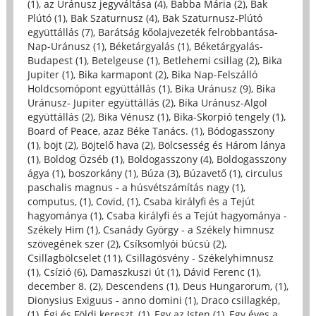
(1)
,
az Uránusz jegyváltása (4)
,
Babba Mária (2)
,
Bak
Plútó (1)
,
Bak Szaturnusz (4)
,
Bak Szaturnusz-Plútó
együttállás (7)
,
Barátság kőolajvezeték felrobbantása-
Nap-Uránusz (1)
,
Béketárgyalás (1)
,
Béketárgyalás-
Budapest (1)
,
Betelgeuse (1)
,
Betlehemi csillag (2)
,
Bika
Jupiter (1)
,
Bika karmapont (2)
,
Bika Nap-Felszálló
Holdcsomópont együttállás (1)
,
Bika Uránusz (9)
,
Bika
Uránusz- Jupiter együttállás (2)
,
Bika Uránusz-Algol
együttállás (2)
,
Bika Vénusz (1)
,
Bika-Skorpió tengely (1)
,
Board of Peace, azaz Béke Tanács. (1)
,
Bódogasszony
(1)
,
böjt (2)
,
Böjtelő hava (2)
,
Bölcsesség és Három lánya
(1)
,
Boldog Özséb (1)
,
Boldogasszony (4)
,
Boldogasszony
ágya (1)
,
boszorkány (1)
,
Búza (3)
,
Búzavető (1)
,
circulus
paschalis magnus - a húsvétszámítás nagy (1)
,
computus, (1)
,
Covid, (1)
,
Csaba királyfi és a Tejút
hagyománya (1)
,
Csaba királyfi és a Tejút hagyománya -
Székely Him (1)
,
Csanády György - a Székely himnusz
szövegének szer (2)
,
Csíksomlyói búcsú (2)
,
Csillagbölcselet (11)
,
Csillagösvény - Székelyhimnusz
(1)
,
Csízió (6)
,
Damaszkuszi út (1)
,
Dávid Ferenc (1)
,
december 8. (2)
,
Descendens (1)
,
Deus Hungarorum, (1)
,
Dionysius Exiguus - anno domini (1)
,
Draco csillagkép,
(1)
,
Égi és Földi kereszt, (1)
,
Egy az Isten (1)
,
Egy éves a