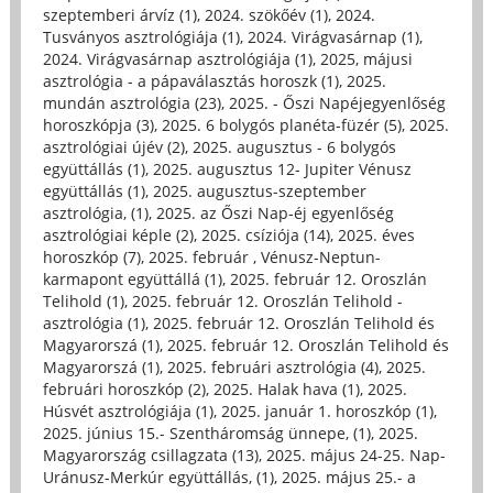
szeptemberi árvíz (1)
,
2024. szökőév (1)
,
2024.
Tusványos asztrológiája (1)
,
2024. Virágvasárnap (1)
,
2024. Virágvasárnap asztrológiája (1)
,
2025, májusi
asztrológia - a pápaválasztás horoszk (1)
,
2025.
mundán asztrológia (23)
,
2025. - Őszi Napéjegyenlőség
horoszkópja (3)
,
2025. 6 bolygós planéta-füzér (5)
,
2025.
asztrológiai újév (2)
,
2025. augusztus - 6 bolygós
együttállás (1)
,
2025. augusztus 12- Jupiter Vénusz
együttállás (1)
,
2025. augusztus-szeptember
asztrológia, (1)
,
2025. az Őszi Nap-éj egyenlőség
asztrológiai képle (2)
,
2025. csíziója (14)
,
2025. éves
horoszkóp (7)
,
2025. február , Vénusz-Neptun-
karmapont együttállá (1)
,
2025. február 12. Oroszlán
Telihold (1)
,
2025. február 12. Oroszlán Telihold -
asztrológia (1)
,
2025. február 12. Oroszlán Telihold és
Magyarorszá (1)
,
2025. február 12. Oroszlán Telihold és
Magyarorszá (1)
,
2025. februári asztrológia (4)
,
2025.
februári horoszkóp (2)
,
2025. Halak hava (1)
,
2025.
Húsvét asztrológiája (1)
,
2025. január 1. horoszkóp (1)
,
2025. június 15.- Szentháromság ünnepe, (1)
,
2025.
Magyarország csillagzata (13)
,
2025. május 24-25. Nap-
Uránusz-Merkúr együttállás, (1)
,
2025. május 25.- a