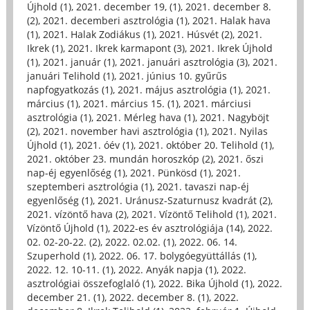
Újhold (1)
,
2021. december 19, (1)
,
2021. december 8.
(2)
,
2021. decemberi asztrológia (1)
,
2021. Halak hava
(1)
,
2021. Halak Zodiákus (1)
,
2021. Húsvét (2)
,
2021.
Ikrek (1)
,
2021. Ikrek karmapont (3)
,
2021. Ikrek Újhold
(1)
,
2021. január (1)
,
2021. januári asztrológia (3)
,
2021.
januári Telihold (1)
,
2021. június 10. gyűrűs
napfogyatkozás (1)
,
2021. május asztrológia (1)
,
2021.
március (1)
,
2021. március 15. (1)
,
2021. márciusi
asztrológia (1)
,
2021. Mérleg hava (1)
,
2021. Nagyböjt
(2)
,
2021. november havi asztrológia (1)
,
2021. Nyilas
Újhold (1)
,
2021. óév (1)
,
2021. október 20. Telihold (1)
,
2021. október 23. mundán horoszkóp (2)
,
2021. őszi
nap-éj egyenlőség (1)
,
2021. Pünkösd (1)
,
2021.
szeptemberi asztrológia (1)
,
2021. tavaszi nap-éj
egyenlőség (1)
,
2021. Uránusz-Szaturnusz kvadrát (2)
,
2021. vízöntő hava (2)
,
2021. Vízöntő Telihold (1)
,
2021.
Vízöntő Újhold (1)
,
2022-es év asztrológiája (14)
,
2022.
02. 02-20-22. (2)
,
2022. 02.02. (1)
,
2022. 06. 14.
Szuperhold (1)
,
2022. 06. 17. bolygóegyüttállás (1)
,
2022. 12. 10-11. (1)
,
2022. Anyák napja (1)
,
2022.
asztrológiai összefoglaló (1)
,
2022. Bika Újhold (1)
,
2022.
december 21. (1)
,
2022. december 8. (1)
,
2022.