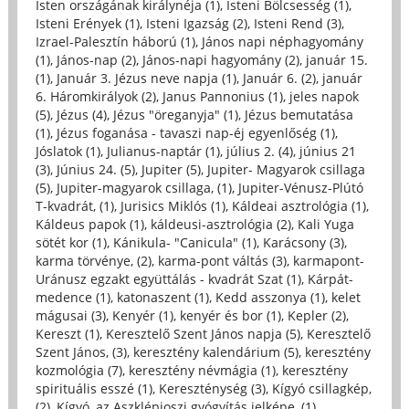
Isten országának királynéja (1)
,
Isteni Bölcsesség (1)
,
Isteni Erények (1)
,
Isteni Igazság (2)
,
Isteni Rend (3)
,
Izrael-Palesztín háború (1)
,
János napi néphagyomány
(1)
,
János-nap (2)
,
János-napi hagyomány (2)
,
január 15.
(1)
,
Január 3. Jézus neve napja (1)
,
Január 6. (2)
,
január
6. Háromkirályok (2)
,
Janus Pannonius (1)
,
jeles napok
(5)
,
Jézus (4)
,
Jézus "öreganyja" (1)
,
Jézus bemutatása
(1)
,
Jézus foganása - tavaszi nap-éj egyenlőség (1)
,
Jóslatok (1)
,
Julianus-naptár (1)
,
július 2. (4)
,
június 21
(3)
,
Június 24. (5)
,
Jupiter (5)
,
Jupiter- Magyarok csillaga
(5)
,
Jupiter-magyarok csillaga, (1)
,
Jupiter-Vénusz-Plútó
T-kvadrát, (1)
,
Jurisics Miklós (1)
,
Káldeai asztrológia (1)
,
Káldeus papok (1)
,
káldeusi-asztrológia (2)
,
Kali Yuga
sötét kor (1)
,
Kánikula- "Canicula" (1)
,
Karácsony (3)
,
karma törvénye, (2)
,
karma-pont váltás (3)
,
karmapont-
Uránusz egzakt együttálás - kvadrát Szat (1)
,
Kárpát-
medence (1)
,
katonaszent (1)
,
Kedd asszonya (1)
,
kelet
mágusai (3)
,
Kenyér (1)
,
kenyér és bor (1)
,
Kepler (2)
,
Kereszt (1)
,
Keresztelő Szent János napja (5)
,
Keresztelő
Szent János, (3)
,
keresztény kalendárium (5)
,
keresztény
kozmológia (7)
,
keresztény névmágia (1)
,
keresztény
spirituális esszé (1)
,
Kereszténység (3)
,
Kígyó csillagkép,
(2)
,
Kígyó, az Aszklépioszi gyógyítás jelképe, (1)
,