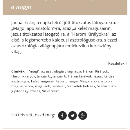
a napja
Január 6-án, a napkeletről jött titokzatos látogatókra:
„Magoi apo anatolon”-ra, azaz „a kelet mágusaira”,
Jézus titokzatos látogatóira, a "Három Királyokra", az
első, s legismertebb káldeusi asztrológusokra, s ezzel
az asztrológia világnapjára emlékezik a keresztény
világ.
Részletek
Címkék:
"magi"
,
az asztrológia világnapja
,
Három Királyok
,
Háromkirályok
,
Január 6.
,
január 6. Háromkirályok
,
Jézus
,
Káldeai
asztrológia
,
kelet mágusai
,
Kepler
,
mágia
,
Magoi apo anatolon
,
mágus-papok
,
mágusok
,
napfivér
,
Napkeleti bölcsek
,
Szaturnusz-
Jupiter együttállás
,
Vízkereszt
Ha tetszett, oszd meg: