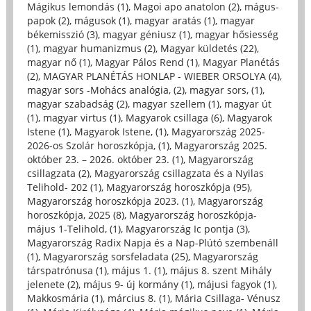
Mágikus lemondás (1)
,
Magoi apo anatolon (2)
,
mágus-
papok (2)
,
mágusok (1)
,
magyar aratás (1)
,
magyar
békemisszió (3)
,
magyar géniusz (1)
,
magyar hősiesség
(1)
,
magyar humanizmus (2)
,
Magyar küldetés (22)
,
magyar nő (1)
,
Magyar Pálos Rend (1)
,
Magyar Planétás
(2)
,
MAGYAR PLANÉTÁS HONLAP - WIEBER ORSOLYA (4)
,
magyar sors -Mohács analógia, (2)
,
magyar sors, (1)
,
magyar szabadság (2)
,
magyar szellem (1)
,
magyar út
(1)
,
magyar virtus (1)
,
Magyarok csillaga (6)
,
Magyarok
Istene (1)
,
Magyarok Istene, (1)
,
Magyarország 2025-
2026-os Szolár horoszkópja, (1)
,
Magyarország 2025.
október 23. – 2026. október 23. (1)
,
Magyarország
csillagzata (2)
,
Magyarország csillagzata és a Nyilas
Telihold- 202 (1)
,
Magyarország horoszkópja (95)
,
Magyarország horoszkópja 2023. (1)
,
Magyarország
horoszkópja, 2025 (8)
,
Magyarország horoszkópja-
május 1-Telihold, (1)
,
Magyarország Ic pontja (3)
,
Magyarország Radix Napja és a Nap-Plútó szembenáll
(1)
,
Magyarország sorsfeladata (25)
,
Magyarország
társpatrónusa (1)
,
május 1. (1)
,
május 8. szent Mihály
jelenete (2)
,
május 9- új kormány (1)
,
májusi fagyok (1)
,
Makkosmária (1)
,
március 8. (1)
,
Mária Csillaga- Vénusz