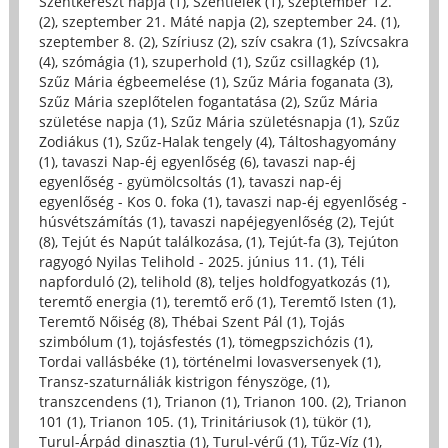
Szentkereszt napja (1)
,
Szentlélek (1)
,
szeptember 12.
(2)
,
szeptember 21. Máté napja (2)
,
szeptember 24. (1)
,
szeptember 8. (2)
,
Szíriusz (2)
,
szív csakra (1)
,
Szívcsakra
(4)
,
szómágia (1)
,
szuperhold (1)
,
Szűz csillagkép (1)
,
Szűz Mária égbeemelése (1)
,
Szűz Mária foganata (3)
,
Szűz Mária szeplőtelen fogantatása (2)
,
Szűz Mária
születése napja (1)
,
Szűz Mária születésnapja (1)
,
Szűz
Zodiákus (1)
,
Szűz-Halak tengely (4)
,
Táltoshagyomány
(1)
,
tavaszi Nap-éj egyenlőség (6)
,
tavaszi nap-éj
egyenlőség - gyümölcsoltás (1)
,
tavaszi nap-éj
egyenlőség - Kos 0. foka (1)
,
tavaszi nap-éj egyenlőség -
húsvétszámítás (1)
,
tavaszi napéjegyenlőség (2)
,
Tejút
(8)
,
Tejút és Napút találkozása, (1)
,
Tejút-fa (3)
,
Tejúton
ragyogó Nyilas Telihold - 2025. június 11. (1)
,
Téli
napforduló (2)
,
telihold (8)
,
teljes holdfogyatkozás (1)
,
teremtő energia (1)
,
teremtő erő (1)
,
Teremtő Isten (1)
,
Teremtő Nőiség (8)
,
Thébai Szent Pál (1)
,
Tojás
szimbólum (1)
,
tojásfestés (1)
,
tömegpszichózis (1)
,
Tordai vallásbéke (1)
,
történelmi lovasversenyek (1)
,
Transz-szaturnáliák kistrigon fényszöge, (1)
,
transzcendens (1)
,
Trianon (1)
,
Trianon 100. (2)
,
Trianon
101 (1)
,
Trianon 105. (1)
,
Trinitáriusok (1)
,
tükör (1)
,
Turul-Árpád dinasztia (1)
,
Turul-vérű (1)
,
Tűz-Víz (1)
,