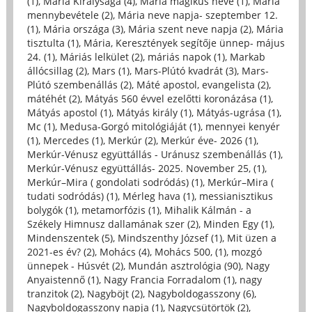
(1)
,
Mária Királysága (4)
,
Mária mágikus neve (1)
,
Mária
mennybevétele (2)
,
Mária neve napja- szeptember 12.
(1)
,
Mária országa (3)
,
Mária szent neve napja (2)
,
Mária
tisztulta (1)
,
Mária, Keresztények segítője ünnep- május
24. (1)
,
Máriás lelkület (2)
,
máriás napok (1)
,
Markab
állócsillag (2)
,
Mars (1)
,
Mars-Plútó kvadrát (3)
,
Mars-
Plútó szembenállás (2)
,
Máté apostol, evangelista (2)
,
mátéhét (2)
,
Mátyás 560 évvel ezelőtti koronázása (1)
,
Mátyás apostol (1)
,
Mátyás király (1)
,
Mátyás-ugrása (1)
,
Mc (1)
,
Medusa-Gorgó mitológiáját (1)
,
mennyei kenyér
(1)
,
Mercedes (1)
,
Merkúr (2)
,
Merkúr éve- 2026 (1)
,
Merkúr-Vénusz együttállás - Uránusz szembenállás (1)
,
Merkúr-Vénusz együttállás- 2025. November 25, (1)
,
Merkúr–Mira ( gondolati sodródás) (1)
,
Merkúr–Mira (
tudati sodródás) (1)
,
Mérleg hava (1)
,
messianisztikus
bolygók (1)
,
metamorfózis (1)
,
Mihalik Kálmán - a
Székely Himnusz dallamának szer (2)
,
Minden Egy (1)
,
Mindenszentek (5)
,
Mindszenthy József (1)
,
Mit üzen a
2021-es év? (2)
,
Mohács (4)
,
Mohács 500, (1)
,
mozgó
ünnepek - Húsvét (2)
,
Mundán asztrológia (90)
,
Nagy
Anyaistennő (1)
,
Nagy Francia Forradalom (1)
,
nagy
tranzitok (2)
,
Nagyböjt (2)
,
Nagyboldogasszony (6)
,
Nagyboldogasszony napja (1)
,
Nagycsütörtök (2)
,