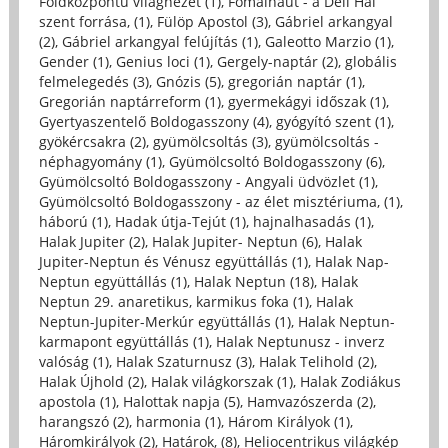
Földközpontú világnézet (1)
,
Fomalhaut - a Déli Hal
szent forrása, (1)
,
Fülöp Apostol (3)
,
Gábriel arkangyal
(2)
,
Gábriel arkangyal felújítás (1)
,
Galeotto Marzio (1)
,
Gender (1)
,
Genius loci (1)
,
Gergely-naptár (2)
,
globális
felmelegedés (3)
,
Gnózis (5)
,
gregorián naptár (1)
,
Gregorián naptárreform (1)
,
gyermekágyi időszak (1)
,
Gyertyaszentelő Boldogasszony (4)
,
gyógyító szent (1)
,
gyökércsakra (2)
,
gyümölcsoltás (3)
,
gyümölcsoltás -
néphagyomány (1)
,
Gyümölcsoltó Boldogasszony (6)
,
Gyümölcsoltó Boldogasszony - Angyali üdvözlet (1)
,
Gyümölcsoltó Boldogasszony - az élet misztériuma, (1)
,
háború (1)
,
Hadak útja-Tejút (1)
,
hajnalhasadás (1)
,
Halak Jupiter (2)
,
Halak Jupiter- Neptun (6)
,
Halak
Jupiter-Neptun és Vénusz együttállás (1)
,
Halak Nap-
Neptun együttállás (1)
,
Halak Neptun (18)
,
Halak
Neptun 29. anaretikus, karmikus foka (1)
,
Halak
Neptun-Jupiter-Merkúr együttállás (1)
,
Halak Neptun-
karmapont együttállás (1)
,
Halak Neptunusz - inverz
valóság (1)
,
Halak Szaturnusz (3)
,
Halak Telihold (2)
,
Halak Újhold (2)
,
Halak világkorszak (1)
,
Halak Zodiákus
apostola (1)
,
Halottak napja (5)
,
Hamvazószerda (2)
,
harangszó (2)
,
harmonia (1)
,
Három Királyok (1)
,
Háromkirályok (2)
,
Határok, (8)
,
Heliocentrikus világkép