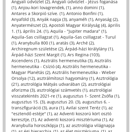
Angyali üdvözlet (2)
,
Angyali üdvözlet - Jézus foganása
(1)
,
Anjou-kori lovagrendek, (1)
,
anno domini (1)
,
Antares a Skorpió szíve. (1)
,
Antonio Bonfini (1)
,
Anyaföld (3)
,
Anyák napja (3)
,
anyaméh (1)
,
Anyaság (2)
,
Anyatermészet (2)
,
Apostoli Magyar Királyság (4)
,
április
1. (1)
,
április 24. (1)
,
Aquila - "Jupiter madara" (1)
,
Aquila–Sas csillagzat (1)
,
Aquila–Sas csillagzat - Turul
(1)
,
Aranybulla 800 (1)
,
aratás (3)
,
Arché (2)
,
Archiregnum születése (2)
,
Árpád-házi királylány (1)
,
Árpád-házi Szent Margit (1)
,
Ars Regina (103)
,
Ascendens (1)
,
Asztrális hermeneutika (3)
,
Asztrális
hermeneutika - Csízió (4)
,
Asztrális hermeneutika -
Magyar Planétás (2)
,
Asztrális hermeneutika - Wieber
Orsolya (12)
,
asztrálmítoszi hagyomány (1)
,
Asztrológia
(21)
,
asztrológia Mátyás udvarában (2)
,
asztrológiai
aforizma (3)
,
asztrológiai számvetés (1)
,
asztrológiai
visszatekintés 2021-re (1)
,
augusztus 1- Szent Zsófia (1)
,
augusztus 15. (3)
,
augusztus 20. (3)
,
augusztus 6. -
transzfiguráció (3)
,
aura (1)
,
Avilai szent Teréz (1)
,
az
"esztendő estéje" (1)
,
az Adventi koszorú kört osztó
keresztje, (1)
,
Az adventi koszorú misztériuma (1)
,
Az
Aranybulla horoszkópja (1)
,
az asztrológia világnapja
(1)
,
az égi hierarchia, (1)
,
az élet misztériuma, (1)
,
az