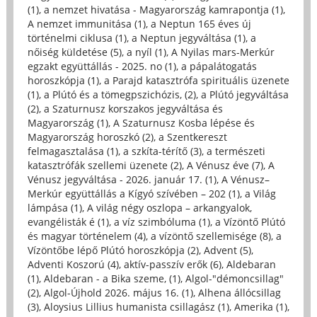
(1)
,
a nemzet hivatása - Magyarország kamrapontja (1)
,
A nemzet immunitása (1)
,
a Neptun 165 éves új
történelmi ciklusa (1)
,
a Neptun jegyváltása (1)
,
a
nőiség küldetése (5)
,
a nyíl (1)
,
A Nyilas mars-Merkúr
egzakt együttállás - 2025. no (1)
,
a pápalátogatás
horoszkópja (1)
,
a Parajd katasztrófa spirituális üzenete
(1)
,
a Plútó és a tömegpszichózis, (2)
,
a Plútó jegyváltása
(2)
,
a Szaturnusz korszakos jegyváltása és
Magyarország (1)
,
A Szaturnusz Kosba lépése és
Magyarország horoszkó (2)
,
a Szentkereszt
felmagasztalása (1)
,
a szkíta-térítő (3)
,
a természeti
katasztrófák szellemi üzenete (2)
,
A Vénusz éve (7)
,
A
Vénusz jegyváltása - 2026. január 17. (1)
,
A Vénusz–
Merkúr együttállás a Kígyó szívében – 202 (1)
,
a Világ
lámpása (1)
,
A világ négy oszlopa – arkangyalok,
evangélisták é (1)
,
a víz szimbóluma (1)
,
a Vízöntő Plútó
és magyar történelem (4)
,
a vízöntő szellemisége (8)
,
a
Vízöntőbe lépő Plútó horoszkópja (2)
,
Advent (5)
,
Adventi Koszorú (4)
,
aktív-passzív erők (6)
,
Aldebaran
(1)
,
Aldebaran - a Bika szeme, (1)
,
Algol-"démoncsillag"
(2)
,
Algol-Újhold 2026. május 16. (1)
,
Alhena állócsillag
(3)
,
Aloysius Lillius humanista csillagász (1)
,
Amerika (1)
,