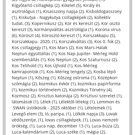
Kígyótartó csillagkép (2)
,
Kikelet (5)
,
Király és
asztrológus (1)
,
Kisasszony napja (2)
,
Kisboldogasszony
(1)
,
Kiskutya - Nagykutya csillagképek (2)
,
kollektív
tudat, (3)
,
Kopernikusz (2)
,
Kör és kereszt (2)
,
Kör osztó
kereszt (3)
,
kormányváltás-asztrológia (1)
,
Korona vírus
(6)
,
Köröszt (4)
,
Körosztó kereszt (1)
,
Korszakkapu (5)
,
Korszakkapu- 2020, (1)
,
Korszakváltás (3)
,
Kos 0. fok (2)
,
Kos csillagjegy (1)
,
Kos Mars (2)
,
Kos Mars-Halak
Neptun együttállás (1)
,
Kos Nap-Jupiter- Mérleg Hold
szembenállás (1)
,
Kos Neptun (2)
,
Kos Szaturnusz (2)
,
Kos Telihold (1)
,
Kos Újhold (1)
,
Kos-Mérleg
kamrapontok (1)
,
Kos-Mérleg tengely (2)
,
Kosba lépő
Neptun (1)
,
Kőszeg (1)
,
Kőszeg ostroma (1)
,
Középkori
szómágia (2)
,
kozmikus évkör (1)
,
kozmikus papírforma
(1)
,
kozmikus történelem (2)
,
Kozmikus Törvény (4)
,
Kozmosz (2)
,
Krisztus katonája (2)
,
Krisztusi szeretet (1)
,
látomások (1)
,
Lélek (1)
,
Lélektől-lélekig (1)
,
Lemmon és
SWAN üstökösök - 2025 október (1)
,
Lételemek (1)
,
Levegő elem (3)
,
ló, paripa, (1)
,
Lölkök napja (3)
,
Lovak
védőszentje, (1)
,
lovas csillagképek, (1)
,
Lovas nemzeti
örökség, (1)
,
Luca nap, december 13 (1)
,
Luca-búza (2)
,
Luca-kalendárium (2)
,
Luca-széke (1)
,
mágia (2)
,