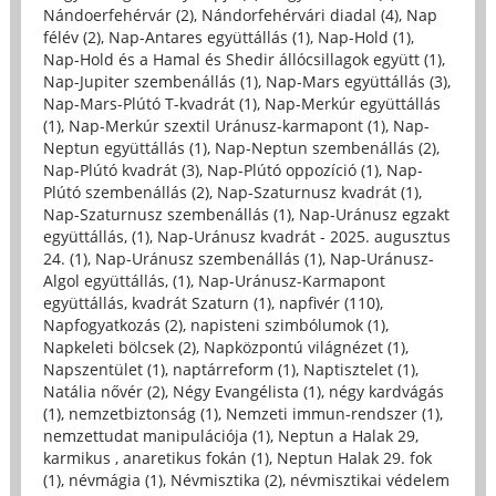
Nándoerfehérvár (2)
,
Nándorfehérvári diadal (4)
,
Nap
félév (2)
,
Nap-Antares együttállás (1)
,
Nap-Hold (1)
,
Nap-Hold és a Hamal és Shedir állócsillagok együtt (1)
,
Nap-Jupiter szembenállás (1)
,
Nap-Mars együttállás (3)
,
Nap-Mars-Plútó T-kvadrát (1)
,
Nap-Merkúr együttállás
(1)
,
Nap-Merkúr szextil Uránusz-karmapont (1)
,
Nap-
Neptun együttállás (1)
,
Nap-Neptun szembenállás (2)
,
Nap-Plútó kvadrát (3)
,
Nap-Plútó oppozíció (1)
,
Nap-
Plútó szembenállás (2)
,
Nap-Szaturnusz kvadrát (1)
,
Nap-Szaturnusz szembenállás (1)
,
Nap-Uránusz egzakt
együttállás, (1)
,
Nap-Uránusz kvadrát - 2025. augusztus
24. (1)
,
Nap-Uránusz szembenállás (1)
,
Nap-Uránusz-
Algol együttállás, (1)
,
Nap-Uránusz-Karmapont
együttállás, kvadrát Szaturn (1)
,
napfivér (110)
,
Napfogyatkozás (2)
,
napisteni szimbólumok (1)
,
Napkeleti bölcsek (2)
,
Napközpontú világnézet (1)
,
Napszentület (1)
,
naptárreform (1)
,
Naptisztelet (1)
,
Natália nővér (2)
,
Négy Evangélista (1)
,
négy kardvágás
(1)
,
nemzetbiztonság (1)
,
Nemzeti immun-rendszer (1)
,
nemzettudat manipulációja (1)
,
Neptun a Halak 29,
karmikus , anaretikus fokán (1)
,
Neptun Halak 29. fok
(1)
,
névmágia (1)
,
Névmisztika (2)
,
névmisztikai védelem