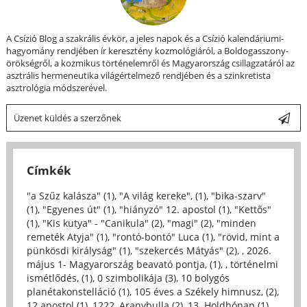
A Csízió Blog a szakrális évkör, a jeles napok és a Csízió kalendáriumi-
hagyomány rendjében ír keresztény kozmológiáról, a Boldogasszony-
örökségről, a kozmikus történelemről és Magyarország csillagzatáról az
asztrális hermeneutika világértelmező rendjében és a szinkretista
asztrológia módszerével.
Üzenet küldés a szerzőnek
Címkék
"a Szűz kalásza" (1)
,
"A világ kereke", (1)
,
"bika-szarv"
(1)
,
"Egyenes út" (1)
,
"hiányzó" 12. apostol (1)
,
"Kettős"
(1)
,
"Kis kutya" - "Canikula" (2)
,
"magi" (2)
,
"minden
remeték Atyja" (1)
,
"rontó-bontó" Luca (1)
,
"rövid, mint a
pünkösdi királyság" (1)
,
"szekercés Mátyás" (2)
,
, 2026.
május 1- Magyarország beavató pontja, (1)
,
, történelmi
ismétlődés, (1)
,
0 szimbolikája (3)
,
10 bolygós
planétakonstelláció (1)
,
105 éves a Székely himnusz, (2)
,
12 apostol (1)
,
1222, Aranybulla (2)
,
13. Holdhónap (1)
,