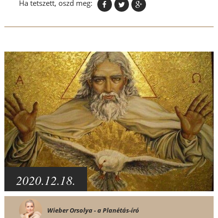
Ha tetszett, oszd meg:
2020.12.18.
Wieber Orsolya - a Planétás-író