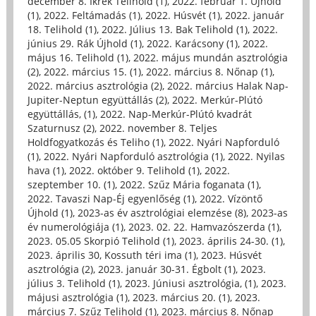
december 8. Ikrek Telihold (1)
,
2022. február 1. Újhold
(1)
,
2022. Feltámadás (1)
,
2022. Húsvét (1)
,
2022. január
18. Telihold (1)
,
2022. Július 13. Bak Telihold (1)
,
2022.
június 29. Rák Újhold (1)
,
2022. Karácsony (1)
,
2022.
május 16. Telihold (1)
,
2022. május mundán asztrológia
(2)
,
2022. március 15. (1)
,
2022. március 8. Nőnap (1)
,
2022. március asztrológia (2)
,
2022. március Halak Nap-
Jupiter-Neptun együttállás (2)
,
2022. Merkúr-Plútó
együttállás, (1)
,
2022. Nap-Merkúr-Plútó kvadrát
Szaturnusz (2)
,
2022. november 8. Teljes
Holdfogyatkozás és Teliho (1)
,
2022. Nyári Napforduló
(1)
,
2022. Nyári Napforduló asztrológia (1)
,
2022. Nyilas
hava (1)
,
2022. október 9. Telihold (1)
,
2022.
szeptember 10. (1)
,
2022. Szűz Mária foganata (1)
,
2022. Tavaszi Nap-Éj egyenlőség (1)
,
2022. Vízöntő
Újhold (1)
,
2023-as év asztrológiai elemzése (8)
,
2023-as
év numerológiája (1)
,
2023. 02. 22. Hamvazószerda (1)
,
2023. 05.05 Skorpió Telihold (1)
,
2023. április 24-30. (1)
,
2023. április 30, Kossuth téri ima (1)
,
2023. Húsvét
asztrológia (2)
,
2023. január 30-31. Égbolt (1)
,
2023.
július 3. Telihold (1)
,
2023. Júniusi asztrológia, (1)
,
2023.
májusi asztrológia (1)
,
2023. március 20. (1)
,
2023.
március 7. Szűz Telihold (1)
,
2023. március 8. Nőnap