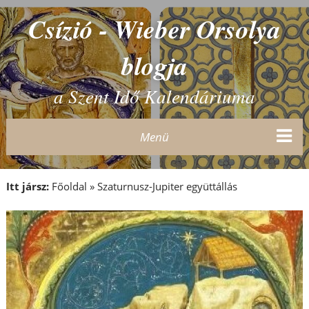
Csízió - Wieber Orsolya
blogja
a Szent Idő Kalendáriuma
Menü
Itt jársz:
Főoldal
»
Szaturnusz-Jupiter együttállás