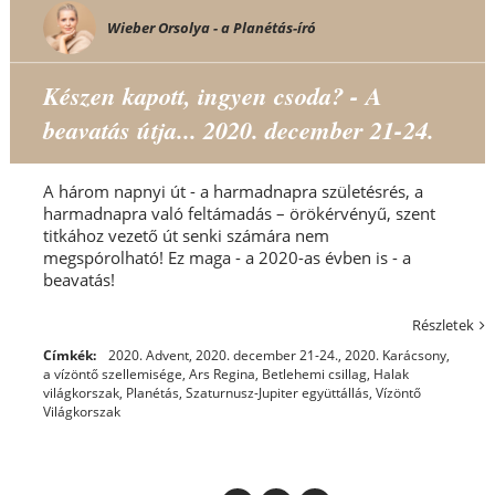
Wieber Orsolya - a Planétás-író
Készen kapott, ingyen csoda? - A
beavatás útja... 2020. december 21-24.
A három napnyi út - a harmadnapra születésrés, a
harmadnapra való feltámadás – örökérvényű, szent
titkához vezető út senki számára nem
megspórolható! Ez maga - a 2020-as évben is - a
beavatás!
Részletek
Címkék:
2020. Advent
,
2020. december 21-24.
,
2020. Karácsony
,
a vízöntő szellemisége
,
Ars Regina
,
Betlehemi csillag
,
Halak
világkorszak
,
Planétás
,
Szaturnusz-Jupiter együttállás
,
Vízöntő
Világkorszak