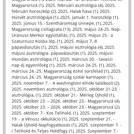
Magyarorszá (1)
,
2025. februári asztrológia (4)
,
2025.
februári horoszkóp (2)
,
2025. Halak hava (1)
,
2025.
Húsvét asztrológiája (1)
,
2025. január 1. horoszkóp (1)
,
2025. június 15.- Szentháromság ünnepe, (1)
,
2025.
Magyarország csillagzata (13)
,
2025. május 24-25. Nap-
Uránusz-Merkúr együttállás, (1)
,
2025. május 25.- a
Szaturnusz Kosba lép, (1)
,
2025. május 7.-8
pápaválasztás (1)
,
2025. májusi asztrológia (4)
,
2025.
májusi asztrológia- pápaválasztás (1)
,
2025. májusi
mundán asztrológia (1)
,
2025. március 20. - tavaszi
nap-éj egyenlőség (1)
,
2025. március 24-25. (1)
,
2025.
március 24.-25. Magyarország ézévi sorsfelad (1)
,
2025.
március 24.-25. Magyarország szolár karmapon (1)
,
2025. november 7. - A washingtoni elnöki találkozó (2)
,
2025. novemberi asztrológia, (1)
,
2025. október 21-23. -
asztrológia, (1)
,
2025. október 21.- Mérleg Újhold (1)
,
2025. október 23. – 2026. október 23.- Magyarorszá (4)
,
2025. október 23. – 2026. október 23.- Magyarorszá (2)
,
2025. október 7.- Kos Telihold, (1)
,
2025. szeptember
19. - a Vénusz okkultáció (1)
,
2025. szeptember 21. -
Halak Újhold-Napfogyatkozás (1)
,
2025. szeptember 7. -
i Telihold és Teljes Holdfogy (1)
,
2025. Szeptember 7.-