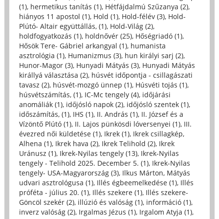
(1)
,
hermetikus tanítás (1)
,
Hétfájdalmú Szűzanya (2)
,
hiányos 11 apostol (1)
,
Hold (1)
,
Hold-félév (3)
,
Hold-
Plútó- Altair együttállás, (1)
,
Hold-Világ (2)
,
holdfogyatkozás (1)
,
holdnővér (25)
,
Hőségriadó (1)
,
Hősök Tere- Gábriel arkangyal (1)
,
humanista
asztrológia (1)
,
Humanizmus (3)
,
hun királyi sarj (2)
,
Hunor-Magor (3)
,
Hunyadi Mátyás (3)
,
Hunyadi Mátyás
királlyá választása (2)
,
húsvét időpontja - csillagászati
tavasz (2)
,
húsvét-mozgó ünnep (1)
,
Húsvéti tojás (1)
,
húsvétszámítás, (1)
,
IC-Mc tengely (4)
,
időjárási
anomáliák (1)
,
időjósló napok (2)
,
időjósló szentek (1)
,
időszámítás, (1)
,
IHS (1)
,
II. András (1)
,
II. József és a
Vízöntő Plútó (1)
,
II. Lajos pünkösdi lóversenyei (1)
,
III.
évezred női küldetése (1)
,
Ikrek (1)
,
Ikrek csillagkép,
Alhena (1)
,
Ikrek hava (2)
,
Ikrek Telihold (2)
,
Ikrek
Uránusz (1)
,
Ikrek-Nyilas tengely (13)
,
Ikrek-Nyilas
tengely - Telihold 2025. December 5. (1)
,
Ikrek-Nyilas
tengely- USA-Magyarország (3)
,
Ilkus Márton, Mátyás
udvari asztrológusa (1)
,
Illés égbeemelkedése (1)
,
Illés
próféta - július 20. (1)
,
Illés szekere (1)
,
Illés szekere-
Göncöl szekér (2)
,
illúzió és valóság (1)
,
információ (1)
,
inverz valóság (2)
,
Irgalmas Jézus (1)
,
Irgalom Atyja (1)
,