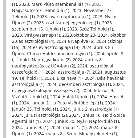
(1)
,
2023. Mars-Plútó szembenállás (1)
,
2023.
Nagycsütörtök Teliholdja (1)
,
2023. November 27.
Telihold (1)
,
2023. nyári napforduló (1)
,
2023. Nyilas
Újhold (2)
,
2023. őszi Nap-éj egyenlőség (1)
,
2023.
szeptember 15. Újhold (1)
,
2023. Szűz Telihold (1)
,
2023. Virágvasárnap (1)
,
2023.október 23- 2024. október
23-as asztrológiai (4)
,
2024 a Nap éve (6)
,
2024 csíziója
(15)
,
2024-es év asztrológiája (14)
,
2024. április 8-i
Újhold-Chiron-Holdcsomópont együ (1)
,
2024. április 8-
i, Újhold- Napfogyatkozás (2)
,
2024. április 8.
napfogyatkozás az USA-ban (2)
,
2024. asztrológiai
összefoglaló (1)
,
2024. asztrológiája (7)
,
2024. augusztus
19. Telihold (1)
,
2024. Bika hava (1)
,
2024. Bika havának
asztrológiája (1)
,
2024. decemberi asztrológia (1)
,
2024.
év végi asztrológiai összegzés (2)
,
2024. február 9.
Vízöntő Újhold (1)
,
2024. Halak Újhold (1)
,
2024. Húsvét
(1)
,
2024. január 21. a Púto Vízöntőbe lép, (1)
,
2024.
január 25. Telihold, (1)
,
2024. Július 2. asztrológia (1)
,
2024. júliusi asztrológia (2)
,
2024. június 16. Hold-Spica
együttállás (1)
,
2024. Június 20. Nyári Napforduló (1)
,
2024. Június 9. (1)
,
2024. május 1. (1)
,
2024. május 8.
Újhold (1)
,
2024. május 8.- Szent Mihály jelenete (1)
,