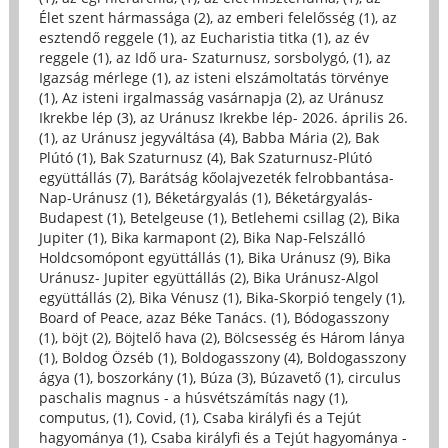
Élet szent hármassága (2)
,
az emberi felelősség (1)
,
az
esztendő reggele (1)
,
az Eucharistia titka (1)
,
az év
reggele (1)
,
az Idő ura- Szaturnusz, sorsbolygó, (1)
,
az
Igazság mérlege (1)
,
az isteni elszámoltatás törvénye
(1)
,
Az isteni irgalmasság vasárnapja (2)
,
az Uránusz
Ikrekbe lép (3)
,
az Uránusz Ikrekbe lép- 2026. április 26.
(1)
,
az Uránusz jegyváltása (4)
,
Babba Mária (2)
,
Bak
Plútó (1)
,
Bak Szaturnusz (4)
,
Bak Szaturnusz-Plútó
együttállás (7)
,
Barátság kőolajvezeték felrobbantása-
Nap-Uránusz (1)
,
Béketárgyalás (1)
,
Béketárgyalás-
Budapest (1)
,
Betelgeuse (1)
,
Betlehemi csillag (2)
,
Bika
Jupiter (1)
,
Bika karmapont (2)
,
Bika Nap-Felszálló
Holdcsomópont együttállás (1)
,
Bika Uránusz (9)
,
Bika
Uránusz- Jupiter együttállás (2)
,
Bika Uránusz-Algol
együttállás (2)
,
Bika Vénusz (1)
,
Bika-Skorpió tengely (1)
,
Board of Peace, azaz Béke Tanács. (1)
,
Bódogasszony
(1)
,
böjt (2)
,
Böjtelő hava (2)
,
Bölcsesség és Három lánya
(1)
,
Boldog Özséb (1)
,
Boldogasszony (4)
,
Boldogasszony
ágya (1)
,
boszorkány (1)
,
Búza (3)
,
Búzavető (1)
,
circulus
paschalis magnus - a húsvétszámítás nagy (1)
,
computus, (1)
,
Covid, (1)
,
Csaba királyfi és a Tejút
hagyománya (1)
,
Csaba királyfi és a Tejút hagyománya -