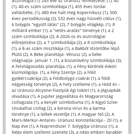
asztrológia (1)
,
245 éve az Uránusz felfedezése, (1)
,
40
(1)
,
40-es szám szimbolikája (1)
,
455 éves tordai
vallásbéke, (1)
,
480 éve halt meg Kopernikusz (1)
,
500
éves periodikusság (2)
,
532 éves nagy húsvéti ciklus (1)
,
6 bolygós "együtt-látás" (2)
,
7 bolygós világkép, (1)
,
8
milliárd ember (1)
,
a "vetés-aratás" törvénye (1)
,
a 2
szám szimbolikája (2)
,
A 2026-os év asztrológiai
előrejelzése (2)
,
a 7 szimbolikája (2)
,
a 8 szimbolikája
(1)
,
a 8-as szám misztikája (1)
,
a Bakból Vízöntőbe lépő
Plútó (2)
,
A Béke planétája- Vénusz (2)
,
a béke
világnapja- január 1. (1)
,
a búzanövény szimbolikája (3)
,
A Felvilágosodás planétája, (1)
,
a Fény körének évköri
kozmológiája (1)
,
a Fény Szentje (2)
,
a Föld
gyökércsakrája (2)
,
a Földbolygó csakrái (1)
,
a földi
négyesség törvénye (2)
,
A hely szelleme (1)
,
a Hold és –
az Uránusz-Alcyone-Fiastyúk égi tükört (1)
,
a Jégsapkák
olvadása (1)
,
A Jupiter jegyváltása és Magyarország
csillagzata (1)
,
a kenyér szimbóluma (1)
,
A kígyó Szíve-
Unukalhai csillag (2)
,
a korona vírus és a karma
törvénye (1)
,
a lelkek vezetője (1)
,
A magyar Nő (2)
,
A
Mars-Merkúr-Antares- Uránusz konstellációja - 20 (1)
,
a
Nap éve (1)
,
A Naprendszer 7. bolygója-Uránusz (1)
,
a
Négy elem szellemi üzenete (3)
,
a négy emberi karakter