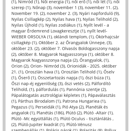
(1)
,
Nimród (1)
,
Női energia (1)
,
női erő (1)
,
női lét (1)
,
női
szerep (1)
,
Nőnap (3)
,
november 1 (3)
,
november 11. (2)
,
November 19. (2)
,
november 2. (3)
,
Nyári napforduló (9)
,
Nyilas Csillagkép (2)
,
Nyilas hava (1)
,
Nyilas Telihold (2)
,
Nyilas Újhold (1)
,
Nyilas zodiákus (1)
,
Nyílt levél - a
magyar Érdemrend Lovagkeresztje (1)
,
nyílt levél-
WIEBER ORSOLYA (1)
,
oklándi templom, (1)
,
Ökörhajcsár
csillagkép (1)
,
Október 2. az Őrangyalok Ünnepe, (3)
,
október 23. (2)
,
október 7. Olvasós Boldogasszony napja
(2)
,
október 8. Magyarok Nagyasszonya (1)
,
október 8.
Magyarok Nagyasszonya napja (2)
,
Őrangyalok, (1)
,
Orion (2)
,
Orion- Nimród (3)
,
Orionidák - 2025. október
21. (1)
,
Oroszlán hava (1)
,
Oroszlán Telihold (1)
,
Őselv
(1)
,
Őserő (1)
,
Összetartozás napja (1)
,
őszi búza (1)
,
Őszi nap-éj egyenlőség (3)
,
őszi vetés (2)
,
Pálfordító
Telihold, (1)
,
pálfordulás (1)
,
Pannónia szentje (2)
,
Pápalátogatás asztrológiai képletes (1)
,
Pápaválasztás
(1)
,
Párthus Birodalom (1)
,
Patrona Hungariea (1)
,
Pegazus (1)
,
Perseidák (1)
,
Pió Atya (2)
,
Planéták és
angyalok (1)
,
Planétás (186)
,
Plútó (2)
,
Plútó -Altair (1)
,
Plútó -Mc együttállás (1)
,
Plútó Oculus - tisztánlátás ,
(2)
,
Plútó-Jupiter kvadrát (1)
,
Plútó-Vénusz
szembenállás (1)
,
Poláris párok (1)
,
Polaritás (8)
,
Pollux