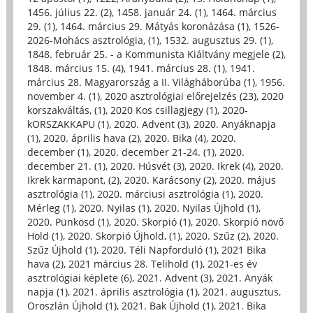
1456. július 22. (2)
,
1458. január 24. (1)
,
1464. március
29. (1)
,
1464. március 29. Mátyás koronázása (1)
,
1526-
2026-Mohács asztrológia, (1)
,
1532. augusztus 29. (1)
,
1848. február 25. - a Kommunista Kiáltvány megjele (2)
,
1848. március 15. (4)
,
1941. március 28. (1)
,
1941.
március 28. Magyarország a II. Világháborúba (1)
,
1956.
november 4. (1)
,
2020 asztrológiai előrejelzés (23)
,
2020
korszakváltás, (1)
,
2020 Kos csillagjegy (1)
,
2020-
kORSZAKKAPU (1)
,
2020. Advent (3)
,
2020. Anyáknapja
(1)
,
2020. április hava (2)
,
2020. Bika (4)
,
2020.
december (1)
,
2020. december 21-24. (1)
,
2020.
december 21. (1)
,
2020. Húsvét (3)
,
2020. Ikrek (4)
,
2020.
Ikrek karmapont, (2)
,
2020. Karácsony (2)
,
2020. május
asztrológia (1)
,
2020. márciusi asztrológia (1)
,
2020.
Mérleg (1)
,
2020. Nyilas (1)
,
2020. Nyilas Újhold (1)
,
2020. Pünkösd (1)
,
2020. Skorpió (1)
,
2020. Skorpió növő
Hold (1)
,
2020. Skorpió Újhold, (1)
,
2020. Szűz (2)
,
2020.
Szűz Újhold (1)
,
2020. Téli Napforduló (1)
,
2021 Bika
hava (2)
,
2021 március 28. Telihold (1)
,
2021-es év
asztrológiai képlete (6)
,
2021. Advent (3)
,
2021. Anyák
napja (1)
,
2021. április asztrológia (1)
,
2021. augusztus,
Oroszlán Újhold (1)
,
2021. Bak Újhold (1)
,
2021. Bika