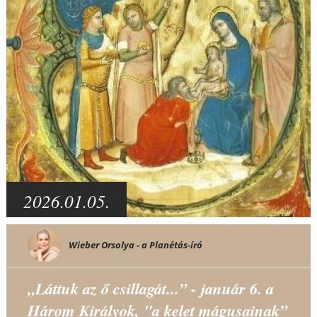
2026.01.05.
Wieber Orsolya - a Planétás-író
„Láttuk az ő csillagát...” - január 6. a
Három Királyok, "a kelet mágusainak”