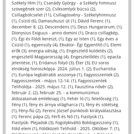
Székely Him (1)
,
Csanády György - a Székely himnusz
szövegének szer (2)
,
Csíksomlyói búcsú (2)
,
Csillagbölcselet (11)
,
Csillagösvény - Székelyhimnusz
(1)
,
Csízió (6)
,
Damaszkuszi út (1)
,
Dávid Ferenc (1)
,
december 8. (2)
,
Descendens (1)
,
Deus Hungarorum, (1)
,
Dionysius Exiguus - anno domini (1)
,
Draco csillagkép,
(1)
,
Égi és Földi kereszt, (1)
,
Egy az Isten (1)
,
Egy éves a
Csízió (1)
,
egyensúly (4)
,
Ekvátor- Égi Egyenlítő (1)
,
Elemi
erők (3)
,
energia válság, (1)
,
Engesztelő küldetés (2)
,
engesztelő Magyarország (4)
,
Engesztelődés (1)
,
epacta
jelentése, (1)
,
Eridanus folyó (3)
,
Éter (3)
,
EU soros
elnökség horoszkópja- 2024. július 1. (2)
,
Eucharistia
(1)
,
Európa legbátrabb asszonya (1)
,
Fagyosszentek (2)
,
Fagyosszentek - május 12-14. (1)
,
Fagyosszentek
Teliholdja - 2025. május 12. (1)
,
Fausztina nővér (2)
,
február 2. (2)
,
február 25. - a kommunizmus
áldozatainak emléknapj (1)
,
Fehér ló (1)
,
felelősség (1)
,
Fény (1)
,
fény és árnya világharca (1)
,
fény és sötétség
(1)
,
Fény-fiú (2)
,
Ferenc József pünkösdi királyválasztása
(1)
,
Ferenc pápa (2)
,
Férfi és Nő (1)
,
Fiastyúk (1)
,
Fiastyúk- Plejadok (3)
,
Fogolykiváltó Boldogasszony (1)
,
Föld elem (1)
,
Földközeli Telihold - 2025. Október 7. (1)
,