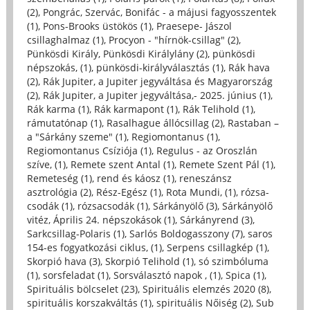
(2)
,
Pongrác, Szervác, Bonifác - a májusi fagyosszentek
(1)
,
Pons-Brooks üstökös (1)
,
Praesepe- Jászol
csillaghalmaz (1)
,
Procyon - "hírnök-csillag" (2)
,
Pünkösdi Király, Pünkösdi Királylány (2)
,
pünkösdi
népszokás, (1)
,
pünkösdi-királyválasztás (1)
,
Rák hava
(2)
,
Rák Jupiter, a Jupiter jegyváltása és Magyarország
(2)
,
Rák Jupiter, a Jupiter jegyváltása,- 2025. június (1)
,
Rák karma (1)
,
Rák karmapont (1)
,
Rák Telihold (1)
,
rámutatónap (1)
,
Rasalhague állócsillag (2)
,
Rastaban –
a "Sárkány szeme" (1)
,
Regiomontanus (1)
,
Regiomontanus Csíziója (1)
,
Regulus - az Oroszlán
szíve, (1)
,
Remete szent Antal (1)
,
Remete Szent Pál (1)
,
Remeteség (1)
,
rend és káosz (1)
,
reneszánsz
asztrológia (2)
,
Rész-Egész (1)
,
Rota Mundi, (1)
,
rózsa-
csodák (1)
,
rózsacsodák (1)
,
Sárkányölő (3)
,
Sárkányölő
vitéz, Április 24. népszokások (1)
,
Sárkányrend (3)
,
Sarkcsillag-Polaris (1)
,
Sarlós Boldogasszony (7)
,
saros
154-es fogyatkozási ciklus, (1)
,
Serpens csillagkép (1)
,
Skorpió hava (3)
,
Skorpió Telihold (1)
,
só szimbóluma
(1)
,
sorsfeladat (1)
,
Sorsválasztó napok , (1)
,
Spica (1)
,
Spirituális bölcselet (23)
,
Spirituális elemzés 2020 (8)
,
spirituális korszakváltás (1)
,
spirituális Nőiség (2)
,
Sub