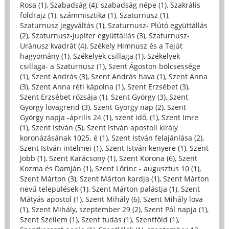
Rosa (1)
,
Szabadság (4)
,
szabadság népe (1)
,
Szakrális
földrajz (1)
,
számmisztika (1)
,
Szaturnusz (1)
,
Szaturnusz jegyváltás (1)
,
Szaturnusz- Plútó együttállás
(2)
,
Szaturnusz-Jupiter együttállás (3)
,
Szaturnusz-
Uránusz kvadrát (4)
,
Székely Himnusz és a Tejút
hagyomány (1)
,
Székelyek csillaga (1)
,
Székelyek
csillaga- a Szaturnusz (1)
,
Szent Ágoston bölcsessége
(1)
,
Szent András (3)
,
Szent András hava (1)
,
Szent Anna
(3)
,
Szent Anna réti kápolna (1)
,
Szent Erzsébet (3)
,
Szent Erzsébet rózsája (1)
,
Szent György (3)
,
Szent
György lovagrend (3)
,
Szent György nap (2)
,
Szent
György napja -április 24 (1)
,
szent idő, (1)
,
Szent Imre
(1)
,
Szent István (5)
,
Szent István apostoli király
koronázásának 1025. é (1)
,
Szent István felajánlása (2)
,
Szent István intelmei (1)
,
Szent István kenyere (1)
,
Szent
Jobb (1)
,
Szent Karácsony (1)
,
Szent Korona (6)
,
Szent
Kozma és Damján (1)
,
Szent Lőrinc - augusztus 10 (1)
,
Szent Márton (3)
,
Szent Márton kardja (1)
,
Szent Márton
nevű települések (1)
,
Szent Márton palástja (1)
,
Szent
Mátyás apostol (1)
,
Szent Mihály (6)
,
Szent Mihály lova
(1)
,
Szent Mihály, szeptember 29 (2)
,
Szent Pál napja (1)
,
Szent Szellem (1)
,
Szent tudás (1)
,
Szentföld (1)
,