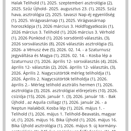
Halak Telihold (1)
,
2025. szeptemberi asztrológia (2)
,
2025. Szűz Újhold- 2025. augusztus 23. (1)
,
2025. Szűz
hava, asztrológia (2)
,
2025. tavaszi Nap-éj egyenlőség
(1)
,
2025. Virágvasárnap (1)
,
2025. Virágvasárnap
horoszkópja (1)
,
2026 március 3. Holdfogyatkozás (1)
,
2026 március 3. Telihold (1)
,
2026 március 3. Vérhold
(1)
,
2026 Pünkösd (1)
,
2026 sorsdöntő választás, (3)
,
2026 sorsválasztás (8)
,
2026 választás asztrológia (5)
,
2026- a Vénusz éve (5)
,
2026. 02. 14. - a Szaturnusz
jegyváltása és Magya (1)
,
2026. 02. 14. - Kosba lép a
Szaturnusz (1)
,
2026. április 12- sorsválasztás (4)
,
2026.
április 12- választás (2)
,
2026. április 12- választás, (3)
,
2026. Április 2. Nagycsütörtök mérleg teliholdja (1)
,
2026. Április 2. Nagycsütörtök teliholdja (1)
,
2026.
április 2.- Mérleg telihold asztrális hermen (1)
,
2026.
asztrológia (3)
,
2026. asztrológiai előrejelzés (10)
,
2026.
csíziója (15)
,
2026. január 1. (3)
,
2026. január 18. - Bak
Újhold , az Aquila csillagz (1)
,
2026. január 26. - a
Neptun Halakból, Kosba lép (1)
,
2026. május 1. -
Telihold (1)
,
2026. május 1. Telihold-Beavatás, magyar
út, (1)
,
2026. május 16. Bika Újhold (1)
,
2026. május 16.
Bika Újhold asztrológia (1)
,
2026. május 9. új kormány-