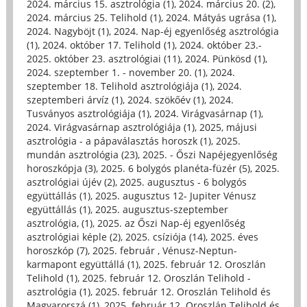
2024. március 15. asztrológia (1)
,
2024. március 20. (2)
,
2024. március 25. Telihold (1)
,
2024. Mátyás ugrása (1)
,
2024. Nagyböjt (1)
,
2024. Nap-éj egyenlőség asztrológia
(1)
,
2024. október 17. Telihold (1)
,
2024. október 23.-
2025. október 23. asztrológiai (11)
,
2024. Pünkösd (1)
,
2024. szeptember 1. - november 20. (1)
,
2024.
szeptember 18. Telihold asztrológiája (1)
,
2024.
szeptemberi árvíz (1)
,
2024. szökőév (1)
,
2024.
Tusványos asztrológiája (1)
,
2024. Virágvasárnap (1)
,
2024. Virágvasárnap asztrológiája (1)
,
2025, májusi
asztrológia - a pápaválasztás horoszk (1)
,
2025.
mundán asztrológia (23)
,
2025. - Őszi Napéjegyenlőség
horoszkópja (3)
,
2025. 6 bolygós planéta-füzér (5)
,
2025.
asztrológiai újév (2)
,
2025. augusztus - 6 bolygós
együttállás (1)
,
2025. augusztus 12- Jupiter Vénusz
együttállás (1)
,
2025. augusztus-szeptember
asztrológia, (1)
,
2025. az Őszi Nap-éj egyenlőség
asztrológiai képle (2)
,
2025. csíziója (14)
,
2025. éves
horoszkóp (7)
,
2025. február , Vénusz-Neptun-
karmapont együttállá (1)
,
2025. február 12. Oroszlán
Telihold (1)
,
2025. február 12. Oroszlán Telihold -
asztrológia (1)
,
2025. február 12. Oroszlán Telihold és
Magyarorszá (1)
,
2025. február 12. Oroszlán Telihold és