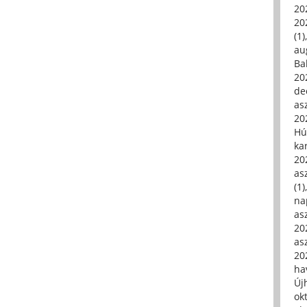
20
20
(1)
au
Ba
20
de
asz
20
Hú
ka
20
asz
(1)
na
asz
20
asz
20
hav
Új
ok