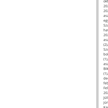
ok
20
20
asz
eg
Sz
ha
20
asz
(2)
Sz
bo
(1)
asz
Bi
(1)
de
fe
Fe
20
Júl
jú
Ka