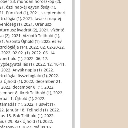
tóber 23. mundán horoszkóp (2)
,
21. őszi nap-éj egyenlőség (1)
,
21. Pünkösd (1)
,
2021. szeptemberi
trológia (1)
,
2021. tavaszi nap-éj
yenlőség (1)
,
2021. Uránusz-
aturnusz kvadrát (2)
,
2021. vízöntő
va (2)
,
2021. Vízöntő Telihold (1)
,
21. Vízöntő Újhold (1)
,
2022-es év
trológiája (14)
,
2022. 02. 02-20-22.
,
2022. 02.02. (1)
,
2022. 06. 14.
uperhold (1)
,
2022. 06. 17.
lygóegyüttállás (1)
,
2022. 12. 10-11.
,
2022. Anyák napja (1)
,
2022.
trológiai összefoglaló (1)
,
2022.
ka Újhold (1)
,
2022. december 21.
,
2022. december 8. (1)
,
2022.
cember 8. Ikrek Telihold (1)
,
2022.
bruár 1. Újhold (1)
,
2022.
ltámadás (1)
,
2022. Húsvét (1)
,
22. január 18. Telihold (1)
,
2022.
ius 13. Bak Telihold (1)
,
2022.
nius 29. Rák Újhold (1)
,
2022.
rácsony (1)
,
2022. május 16.