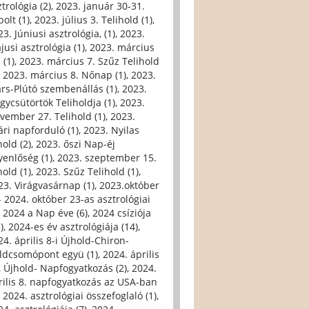
trológia (2)
,
2023. január 30-31.
olt (1)
,
2023. július 3. Telihold (1)
,
3. Júniusi asztrológia, (1)
,
2023.
jusi asztrológia (1)
,
2023. március
 (1)
,
2023. március 7. Szűz Telihold
,
2023. március 8. Nőnap (1)
,
2023.
rs-Plútó szembenállás (1)
,
2023.
gycsütörtök Teliholdja (1)
,
2023.
vember 27. Telihold (1)
,
2023.
ári napforduló (1)
,
2023. Nyilas
hold (2)
,
2023. őszi Nap-éj
yenlőség (1)
,
2023. szeptember 15.
hold (1)
,
2023. Szűz Telihold (1)
,
23. Virágvasárnap (1)
,
2023.október
- 2024. október 23-as asztrológiai
,
2024 a Nap éve (6)
,
2024 csíziója
)
,
2024-es év asztrológiája (14)
,
24. április 8-i Újhold-Chiron-
ldcsomópont együ (1)
,
2024. április
i, Újhold- Napfogyatkozás (2)
,
2024.
rilis 8. napfogyatkozás az USA-ban
,
2024. asztrológiai összefoglaló (1)
,