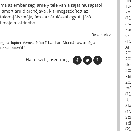
me
ma az emberiség, amely tele van a saját hiúságától
19
ismert áruló archéjával, kit -megszédített az
28
hatalom-játszmája, ám - az árulással együtt járó
(1)
 majd a latrinába...
asz
kor
Részletek
csi
(1)
Regina
,
Jupiter-Vénusz-Plútó T-kvadrát,
,
Mundán asztrológia
,
An
usz szembenállás
202
20
Ha tetszett, oszd meg:
de
202
ka
20
má
(1)
Új
Sk
(1)
Sz
Té
(2)