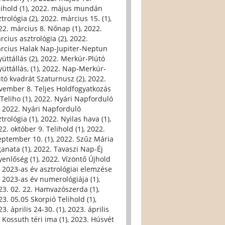
ihold (1)
,
2022. május mundán
trológia (2)
,
2022. március 15. (1)
,
22. március 8. Nőnap (1)
,
2022.
rcius asztrológia (2)
,
2022.
rcius Halak Nap-Jupiter-Neptun
üttállás (2)
,
2022. Merkúr-Plútó
üttállás, (1)
,
2022. Nap-Merkúr-
útó kvadrát Szaturnusz (2)
,
2022.
vember 8. Teljes Holdfogyatkozás
Teliho (1)
,
2022. Nyári Napforduló
,
2022. Nyári Napforduló
trológia (1)
,
2022. Nyilas hava (1)
,
22. október 9. Telihold (1)
,
2022.
eptember 10. (1)
,
2022. Szűz Mária
ganata (1)
,
2022. Tavaszi Nap-Éj
yenlőség (1)
,
2022. Vízöntő Újhold
,
2023-as év asztrológiai elemzése
,
2023-as év numerológiája (1)
,
23. 02. 22. Hamvazószerda (1)
,
23. 05.05 Skorpió Telihold (1)
,
3. április 24-30. (1)
,
2023. április
, Kossuth téri ima (1)
,
2023. Húsvét