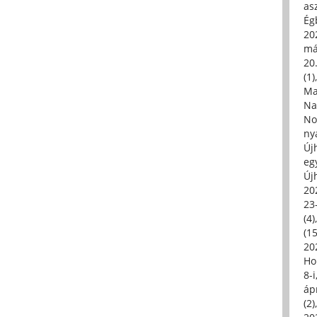
asz
Égb
202
má
20.
(1)
Ma
Na
No
ny
Új
eg
Új
20
23
(4)
(15
20
Ho
8-
áp
(2)