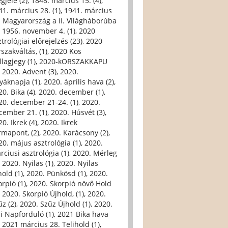
gjele (2)
,
1848. március 15. (4)
,
41. március 28. (1)
,
1941. március
. Magyarország a II. Világháborúba
,
1956. november 4. (1)
,
2020
trológiai előrejelzés (23)
,
2020
szakváltás, (1)
,
2020 Kos
llagjegy (1)
,
2020-kORSZAKKAPU
,
2020. Advent (3)
,
2020.
yáknapja (1)
,
2020. április hava (2)
,
0. Bika (4)
,
2020. december (1)
,
20. december 21-24. (1)
,
2020.
cember 21. (1)
,
2020. Húsvét (3)
,
0. Ikrek (4)
,
2020. Ikrek
rmapont, (2)
,
2020. Karácsony (2)
,
20. május asztrológia (1)
,
2020.
rciusi asztrológia (1)
,
2020. Mérleg
,
2020. Nyilas (1)
,
2020. Nyilas
hold (1)
,
2020. Pünkösd (1)
,
2020.
orpió (1)
,
2020. Skorpió növő Hold
,
2020. Skorpió Újhold, (1)
,
2020.
űz (2)
,
2020. Szűz Újhold (1)
,
2020.
li Napforduló (1)
,
2021 Bika hava
,
2021 március 28. Telihold (1)
,