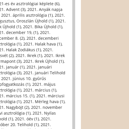
21-es év asztrológiai képlete (6)
,
21. Advent (3)
,
2021. Anyák napja
,
2021. április asztrológia (1)
,
2021.
gusztus, Oroszlán Újhold (1)
,
2021.
k Újhold (1)
,
2021. Bika Újhold (1)
,
21. december 19, (1)
,
2021.
cember 8. (2)
,
2021. decemberi
trológia (1)
,
2021. Halak hava (1)
,
21. Halak Zodiákus (1)
,
2021.
svét (2)
,
2021. Ikrek (1)
,
2021. Ikrek
rmapont (3)
,
2021. Ikrek Újhold (1)
,
21. január (1)
,
2021. januári
trológia (3)
,
2021. januári Telihold
,
2021. június 10. gyűrűs
pfogyatkozás (1)
,
2021. május
trológia (1)
,
2021. március (1)
,
21. március 15. (1)
,
2021. márciusi
trológia (1)
,
2021. Mérleg hava (1)
,
21. Nagyböjt (2)
,
2021. november
i asztrológia (1)
,
2021. Nyilas
hold (1)
,
2021. óév (1)
,
2021.
tóber 20. Telihold (1)
,
2021.