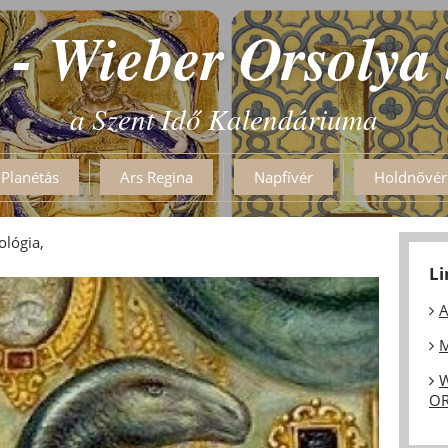
 - Wieber Orsolya
a Szent Idő Kalendáriuma
Planétás
Ars Regina
Napfívér
Holdnővér
ológia,
L
A
M
W
OR