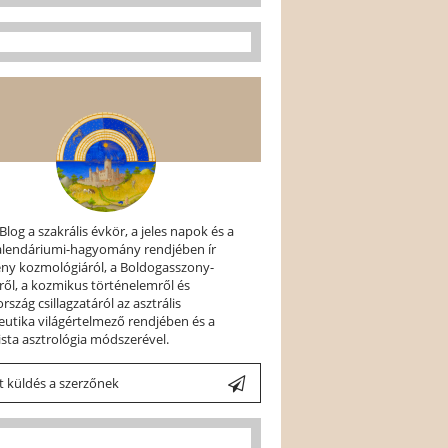
 Blog a szakrális évkör, a jeles napok és a
kalendáriumi-hagyomány rendjében ír
ény kozmológiáról, a Boldogasszony-
ről, a kozmikus történelemről és
szág csillagzatáról az asztrális
utika világértelmező rendjében és a
ista asztrológia módszerével.
 küldés a szerzőnek