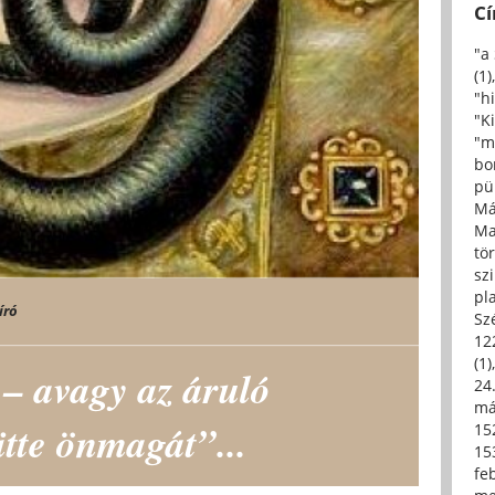
C
"a
(1)
"h
"Ki
"m
bo
pü
Má
Ma
tö
sz
pl
író
Sz
12
(1)
 – avagy az áruló
24.
má
itte önmagát”...
15
15
fe