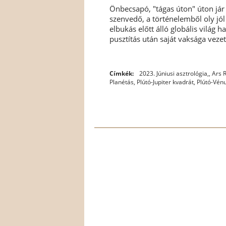
Önbecsapó, "tágas úton" úton jár 
szenvedő, a történelemből oly jól 
elbukás előtt álló globális világ 
pusztítás után saját vaksága vezeti
Címkék:
2023. Júniusi asztrológia,
,
Ars 
Planétás
,
Plútó-Jupiter kvadrát
,
Plútó-Vén