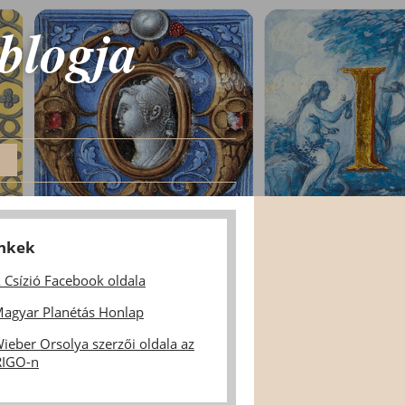
 blogja
inkek
 Csízió Facebook oldala
agyar Planétás Honlap
ieber Orsolya szerzői oldala az
IGO-n