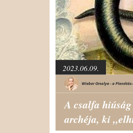
2023.06.09.
Wieber Orsolya - a Planétás-
A csalfa hiúság
archéja, ki „elh