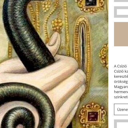
A Csízió
Csízió 
kereszt
örökség
Magyaror
hermene
szinkret
Üzenet