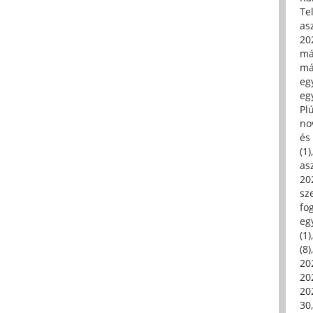
Tel
asz
20
má
má
egy
egy
Pl
no
és 
(1)
asz
20
sz
fo
eg
(1)
(8)
20
20
202
30