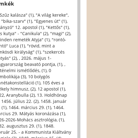
ímkék
 Szűz kalásza" (1)
,
"A világ kereke",
,
"bika-szarv" (1)
,
"Egyenes út" (1)
,
iányzó" 12. apostol (1)
,
"Kettős" (1)
,
s kutya" - "Canikula" (2)
,
"magi" (2)
,
inden remeték Atyja" (1)
,
"rontó-
ntó" Luca (1)
,
"rövid, mint a
nkösdi királyság" (1)
,
"szekercés
tyás" (2)
,
, 2026. május 1-
gyarország beavató pontja, (1)
,
,
rténelmi ismétlődés, (1)
,
0
imbolikája (3)
,
10 bolygós
anétakonstelláció (1)
,
105 éves a
ékely himnusz, (2)
,
12 apostol (1)
,
22, Aranybulla (2)
,
13. Holdhónap
,
1456. július 22. (2)
,
1458. január
 (1)
,
1464. március 29. (1)
,
1464.
rcius 29. Mátyás koronázása (1)
,
26-2026-Mohács asztrológia, (1)
,
32. augusztus 29. (1)
,
1848.
bruár 25. - a Kommunista Kiáltvány