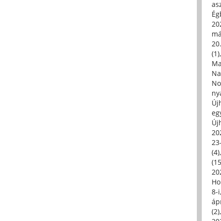
asz
Égb
202
má
20.
(1)
Ma
Na
No
ny
Új
eg
Új
20
23
(4)
(15
20
Ho
8-
áp
(2)