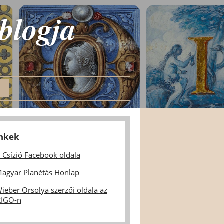
 blogja
inkek
 Csízió Facebook oldala
agyar Planétás Honlap
ieber Orsolya szerzői oldala az
IGO-n