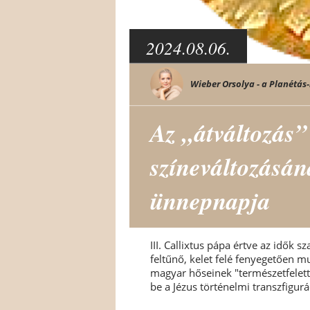
2024.08.06.
Wieber Orsolya - a Planétás-
Az „átváltozás”
színeváltozásá
ünnepnapja
III. Callixtus pápa értve az idők s
feltűnő, kelet felé fenyegetően m
magyar hőseinek "természetfeletti
be a Jézus történelmi transzfigur