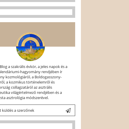
 Blog a szakrális évkör, a jeles napok és a
kalendáriumi-hagyomány rendjében ír
ény kozmológiáról, a Boldogasszony-
ről, a kozmikus történelemről és
szág csillagzatáról az asztrális
utika világértelmező rendjében és a
ista asztrológia módszerével.
 küldés a szerzőnek