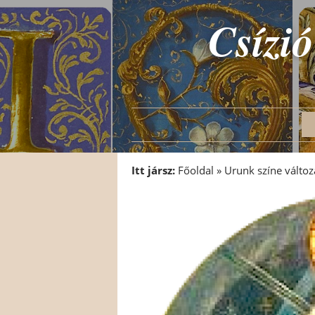
Csízió
Itt jársz:
Főoldal
»
Urunk színe változ