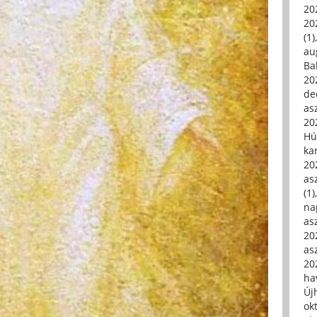
20
20
(1)
au
Ba
20
de
asz
20
Hú
ka
20
asz
(1)
na
asz
20
asz
20
hav
Új
ok