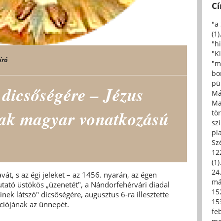
C
"a
(1)
"h
"Ki
író
"m
bo
pü
 dicsőségére – Jézus
Má
Ma
nak magyar vonatkozású
tö
sz
pl
Sz
12
(1)
24.
zavát, s az égi jeleket – az 1456. nyarán, az égen
má
utató üstökös „üzenetét", a Nándorfehérvári diadal
15
nek látszó" dicsőségére, augusztus 6-ra illesztette
15
ációjának az ünnepét.
fe