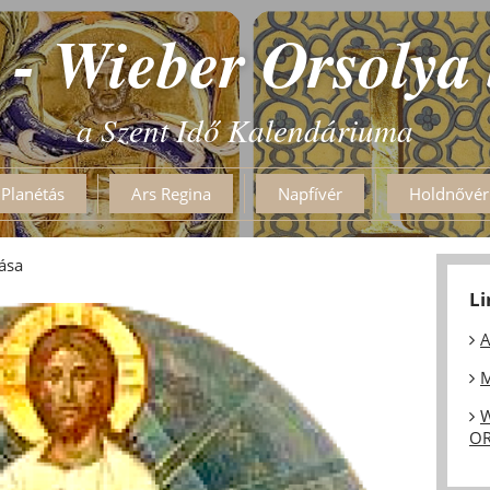
 - Wieber Orsolya
a Szent Idő Kalendáriuma
Planétás
Ars Regina
Napfívér
Holdnővér
ása
L
A
M
W
OR