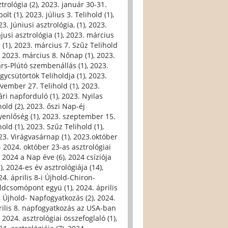
trológia (2)
,
2023. január 30-31.
olt (1)
,
2023. július 3. Telihold (1)
,
3. Júniusi asztrológia, (1)
,
2023.
jusi asztrológia (1)
,
2023. március
 (1)
,
2023. március 7. Szűz Telihold
,
2023. március 8. Nőnap (1)
,
2023.
rs-Plútó szembenállás (1)
,
2023.
gycsütörtök Teliholdja (1)
,
2023.
vember 27. Telihold (1)
,
2023.
ári napforduló (1)
,
2023. Nyilas
hold (2)
,
2023. őszi Nap-éj
yenlőség (1)
,
2023. szeptember 15.
hold (1)
,
2023. Szűz Telihold (1)
,
23. Virágvasárnap (1)
,
2023.október
- 2024. október 23-as asztrológiai
,
2024 a Nap éve (6)
,
2024 csíziója
)
,
2024-es év asztrológiája (14)
,
24. április 8-i Újhold-Chiron-
ldcsomópont együ (1)
,
2024. április
i, Újhold- Napfogyatkozás (2)
,
2024.
rilis 8. napfogyatkozás az USA-ban
,
2024. asztrológiai összefoglaló (1)
,