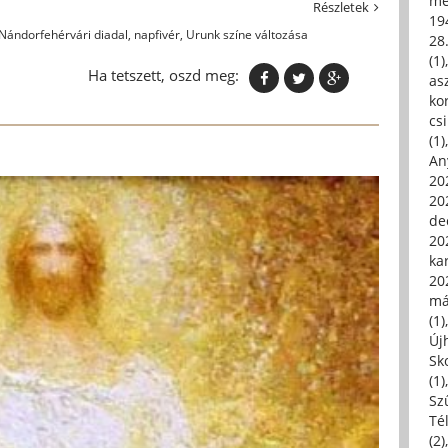
me
Részletek
19
Nándorfehérvári diadal
,
napfivér
,
Urunk színe változása
28
(1)
Ha tetszett, oszd meg:
asz
kor
csi
(1)
An
202
20
de
202
ka
20
má
(1)
Új
Sk
(1)
Sz
Té
(2)