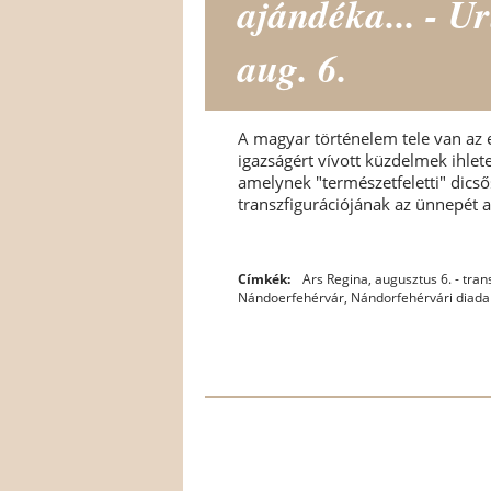
ajándéka... - U
aug. 6.
A magyar történelem tele van az 
igazságért vívott küzdelmek ihletet
amelynek "természetfeletti" dics
transzfigurációjának az ünnepét a
Címkék:
Ars Regina
,
augusztus 6. - tran
Nándoerfehérvár
,
Nándorfehérvári diada