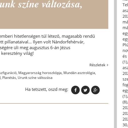
runk színe változása,
Tel
asz
20
má
má
egy
emberi hitetlenségen túl létező, magasabb rendű
egy
t pillanataival... Ilyen volt Nándorfehérvár,
Pl
őségére üli meg augusztus 6-án Jézus
no
 keresztény világ!
és 
(1)
Részletek
asz
szfiguráció
,
Magyarország horoszkópja
,
Mundán asztrológia
,
20
l
,
Planétás
,
Urunk színe változása
sz
fo
Ha tetszett, oszd meg:
eg
(1)
(8)
20
20
202
30