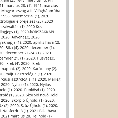
gjele (2)
,
1848. március 15. (4)
,
41. március 28. (1)
,
1941. március
. Magyarország a II. Világháborúba
,
1956. november 4. (1)
,
2020
trológiai előrejelzés (23)
,
2020
szakváltás, (1)
,
2020 Kos
llagjegy (1)
,
2020-kORSZAKKAPU
,
2020. Advent (3)
,
2020.
yáknapja (1)
,
2020. április hava (2)
,
0. Bika (4)
,
2020. december (1)
,
20. december 21-24. (1)
,
2020.
cember 21. (1)
,
2020. Húsvét (3)
,
0. Ikrek (4)
,
2020. Ikrek
rmapont, (2)
,
2020. Karácsony (2)
,
20. május asztrológia (1)
,
2020.
rciusi asztrológia (1)
,
2020. Mérleg
,
2020. Nyilas (1)
,
2020. Nyilas
hold (1)
,
2020. Pünkösd (1)
,
2020.
orpió (1)
,
2020. Skorpió növő Hold
,
2020. Skorpió Újhold, (1)
,
2020.
űz (2)
,
2020. Szűz Újhold (1)
,
2020.
li Napforduló (1)
,
2021 Bika hava
,
2021 március 28. Telihold (1)
,