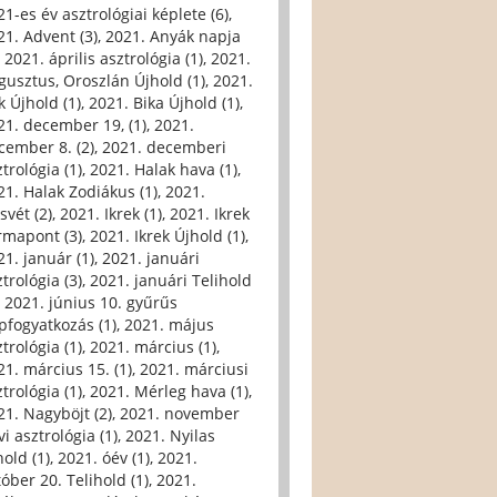
21-es év asztrológiai képlete (6)
,
21. Advent (3)
,
2021. Anyák napja
,
2021. április asztrológia (1)
,
2021.
gusztus, Oroszlán Újhold (1)
,
2021.
k Újhold (1)
,
2021. Bika Újhold (1)
,
21. december 19, (1)
,
2021.
cember 8. (2)
,
2021. decemberi
trológia (1)
,
2021. Halak hava (1)
,
21. Halak Zodiákus (1)
,
2021.
svét (2)
,
2021. Ikrek (1)
,
2021. Ikrek
rmapont (3)
,
2021. Ikrek Újhold (1)
,
21. január (1)
,
2021. januári
trológia (3)
,
2021. januári Telihold
,
2021. június 10. gyűrűs
pfogyatkozás (1)
,
2021. május
trológia (1)
,
2021. március (1)
,
21. március 15. (1)
,
2021. márciusi
trológia (1)
,
2021. Mérleg hava (1)
,
21. Nagyböjt (2)
,
2021. november
i asztrológia (1)
,
2021. Nyilas
hold (1)
,
2021. óév (1)
,
2021.
tóber 20. Telihold (1)
,
2021.