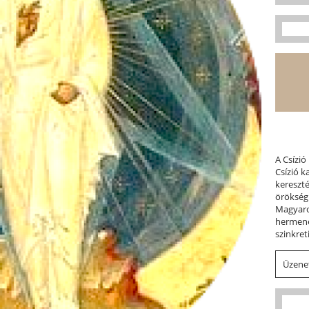
A Csízió
Csízió 
kereszt
örökség
Magyaror
hermene
szinkret
Üzenet