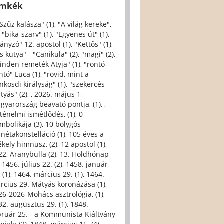
ímkék
 Szűz kalásza" (1)
,
"A világ kereke",
,
"bika-szarv" (1)
,
"Egyenes út" (1)
,
iányzó" 12. apostol (1)
,
"Kettős" (1)
,
s kutya" - "Canikula" (2)
,
"magi" (2)
,
inden remeték Atyja" (1)
,
"rontó-
ntó" Luca (1)
,
"rövid, mint a
nkösdi királyság" (1)
,
"szekercés
tyás" (2)
,
, 2026. május 1-
gyarország beavató pontja, (1)
,
,
rténelmi ismétlődés, (1)
,
0
imbolikája (3)
,
10 bolygós
anétakonstelláció (1)
,
105 éves a
ékely himnusz, (2)
,
12 apostol (1)
,
22, Aranybulla (2)
,
13. Holdhónap
,
1456. július 22. (2)
,
1458. január
 (1)
,
1464. március 29. (1)
,
1464.
rcius 29. Mátyás koronázása (1)
,
26-2026-Mohács asztrológia, (1)
,
32. augusztus 29. (1)
,
1848.
bruár 25. - a Kommunista Kiáltvány