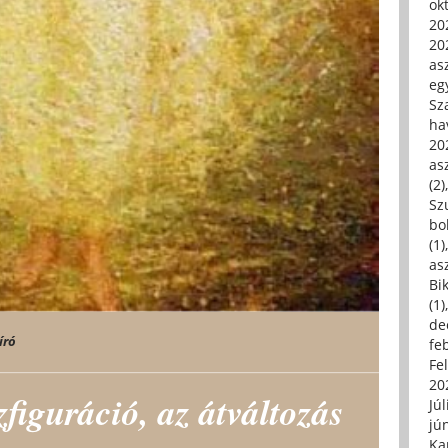
ok
20
20
asz
eg
Sz
ha
20
asz
(2)
Sz
bo
(1)
asz
Bi
(1)
de
író
fe
Fe
20
figuráció, az átváltozás
Júl
jú
Ka