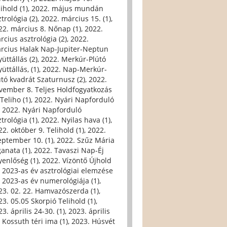
ihold (1)
,
2022. május mundán
trológia (2)
,
2022. március 15. (1)
,
22. március 8. Nőnap (1)
,
2022.
rcius asztrológia (2)
,
2022.
rcius Halak Nap-Jupiter-Neptun
üttállás (2)
,
2022. Merkúr-Plútó
üttállás, (1)
,
2022. Nap-Merkúr-
útó kvadrát Szaturnusz (2)
,
2022.
vember 8. Teljes Holdfogyatkozás
Teliho (1)
,
2022. Nyári Napforduló
,
2022. Nyári Napforduló
trológia (1)
,
2022. Nyilas hava (1)
,
22. október 9. Telihold (1)
,
2022.
eptember 10. (1)
,
2022. Szűz Mária
ganata (1)
,
2022. Tavaszi Nap-Éj
yenlőség (1)
,
2022. Vízöntő Újhold
,
2023-as év asztrológiai elemzése
,
2023-as év numerológiája (1)
,
23. 02. 22. Hamvazószerda (1)
,
23. 05.05 Skorpió Telihold (1)
,
3. április 24-30. (1)
,
2023. április
, Kossuth téri ima (1)
,
2023. Húsvét