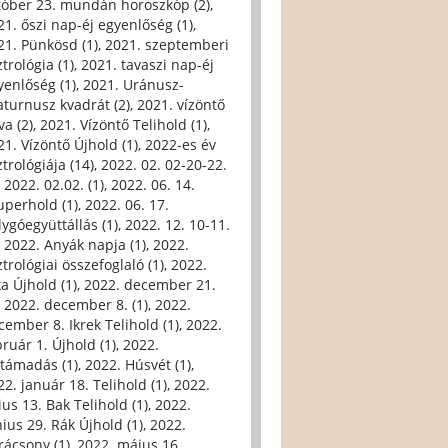
tóber 23. mundán horoszkóp (2)
,
21. őszi nap-éj egyenlőség (1)
,
21. Pünkösd (1)
,
2021. szeptemberi
trológia (1)
,
2021. tavaszi nap-éj
yenlőség (1)
,
2021. Uránusz-
aturnusz kvadrát (2)
,
2021. vízöntő
va (2)
,
2021. Vízöntő Telihold (1)
,
21. Vízöntő Újhold (1)
,
2022-es év
trológiája (14)
,
2022. 02. 02-20-22.
,
2022. 02.02. (1)
,
2022. 06. 14.
uperhold (1)
,
2022. 06. 17.
lygóegyüttállás (1)
,
2022. 12. 10-11.
,
2022. Anyák napja (1)
,
2022.
trológiai összefoglaló (1)
,
2022.
ka Újhold (1)
,
2022. december 21.
,
2022. december 8. (1)
,
2022.
cember 8. Ikrek Telihold (1)
,
2022.
bruár 1. Újhold (1)
,
2022.
ltámadás (1)
,
2022. Húsvét (1)
,
22. január 18. Telihold (1)
,
2022.
ius 13. Bak Telihold (1)
,
2022.
nius 29. Rák Újhold (1)
,
2022.
rácsony (1)
,
2022. május 16.