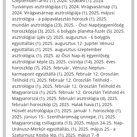
szeptemberi árvíz (1)
,
2024. szökőév (1)
,
2024.
Tusványos asztrológiája (1)
,
2024. Virágvasárnap (1)
,
2024. Virágvasárnap asztrológiája (1)
,
2025, májusi
asztrológia - a pápaválasztás horoszk (1)
,
2025.
mundán asztrológia (23)
,
2025. - Őszi Napéjegyenlőség
horoszkópja (3)
,
2025. 6 bolygós planéta-füzér (5)
,
2025.
asztrológiai újév (2)
,
2025. augusztus - 6 bolygós
együttállás (1)
,
2025. augusztus 12- Jupiter Vénusz
együttállás (1)
,
2025. augusztus-szeptember
asztrológia, (1)
,
2025. az Őszi Nap-éj egyenlőség
asztrológiai képle (2)
,
2025. csíziója (14)
,
2025. éves
horoszkóp (7)
,
2025. február , Vénusz-Neptun-
karmapont együttállá (1)
,
2025. február 12. Oroszlán
Telihold (1)
,
2025. február 12. Oroszlán Telihold -
asztrológia (1)
,
2025. február 12. Oroszlán Telihold és
Magyarorszá (1)
,
2025. február 12. Oroszlán Telihold és
Magyarorszá (1)
,
2025. februári asztrológia (4)
,
2025.
februári horoszkóp (2)
,
2025. Halak hava (1)
,
2025.
Húsvét asztrológiája (1)
,
2025. január 1. horoszkóp (1)
,
2025. június 15.- Szentháromság ünnepe, (1)
,
2025.
Magyarország csillagzata (13)
,
2025. május 24-25. Nap-
Uránusz-Merkúr együttállás, (1)
,
2025. május 25.- a
Szaturnusz Kosba lép, (1)
,
2025. május 7.-8