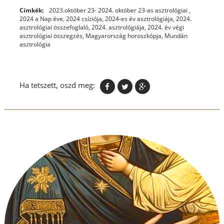
Címkék:
2023.október 23- 2024. október 23-as asztrológiai
,
2024 a Nap éve
,
2024 csíziója
,
2024-es év asztrológiája
,
2024.
asztrológiai összefoglaló
,
2024. asztrológiája
,
2024. év végi
asztrológiai összegzés
,
Magyarország horoszkópja
,
Mundán
asztrológia
Ha tetszett, oszd meg: