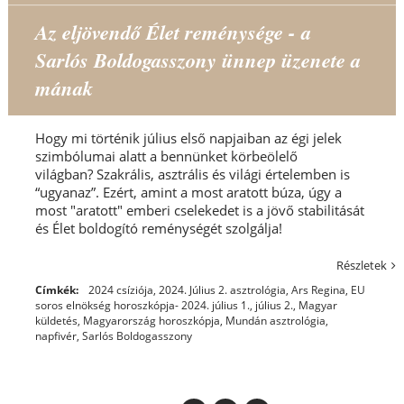
Az eljövendő Élet reménysége - a
Sarlós Boldogasszony ünnep üzenete a
mának
Hogy mi történik július első napjaiban az égi jelek
szimbólumai alatt a bennünket körbeölelő
világban? Szakrális, asztrális és világi értelemben is
“ugyanaz”. Ezért, amint a most aratott búza, úgy a
most "aratott" emberi cselekedet is a jövő stabilitását
és Élet boldogító reménységét szolgálja!
Részletek
Címkék:
2024 csíziója
,
2024. Július 2. asztrológia
,
Ars Regina
,
EU
soros elnökség horoszkópja- 2024. július 1.
,
július 2.
,
Magyar
küldetés
,
Magyarország horoszkópja
,
Mundán asztrológia
,
napfivér
,
Sarlós Boldogasszony