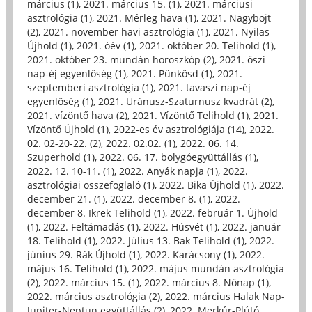
március (1)
,
2021. március 15. (1)
,
2021. márciusi
asztrológia (1)
,
2021. Mérleg hava (1)
,
2021. Nagyböjt
(2)
,
2021. november havi asztrológia (1)
,
2021. Nyilas
Újhold (1)
,
2021. óév (1)
,
2021. október 20. Telihold (1)
,
2021. október 23. mundán horoszkóp (2)
,
2021. őszi
nap-éj egyenlőség (1)
,
2021. Pünkösd (1)
,
2021.
szeptemberi asztrológia (1)
,
2021. tavaszi nap-éj
egyenlőség (1)
,
2021. Uránusz-Szaturnusz kvadrát (2)
,
2021. vízöntő hava (2)
,
2021. Vízöntő Telihold (1)
,
2021.
Vízöntő Újhold (1)
,
2022-es év asztrológiája (14)
,
2022.
02. 02-20-22. (2)
,
2022. 02.02. (1)
,
2022. 06. 14.
Szuperhold (1)
,
2022. 06. 17. bolygóegyüttállás (1)
,
2022. 12. 10-11. (1)
,
2022. Anyák napja (1)
,
2022.
asztrológiai összefoglaló (1)
,
2022. Bika Újhold (1)
,
2022.
december 21. (1)
,
2022. december 8. (1)
,
2022.
december 8. Ikrek Telihold (1)
,
2022. február 1. Újhold
(1)
,
2022. Feltámadás (1)
,
2022. Húsvét (1)
,
2022. január
18. Telihold (1)
,
2022. Július 13. Bak Telihold (1)
,
2022.
június 29. Rák Újhold (1)
,
2022. Karácsony (1)
,
2022.
május 16. Telihold (1)
,
2022. május mundán asztrológia
(2)
,
2022. március 15. (1)
,
2022. március 8. Nőnap (1)
,
2022. március asztrológia (2)
,
2022. március Halak Nap-
Jupiter-Neptun együttállás (2)
,
2022. Merkúr-Plútó