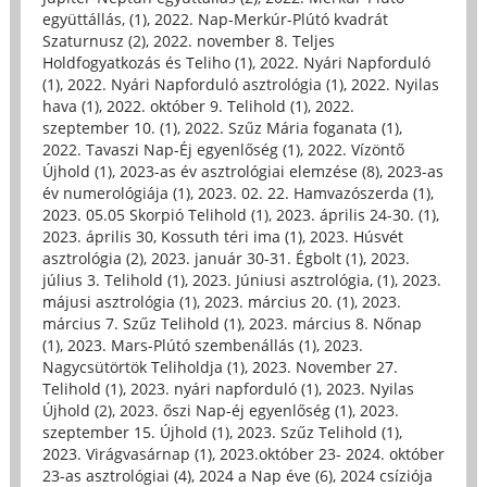
együttállás, (1)
,
2022. Nap-Merkúr-Plútó kvadrát
Szaturnusz (2)
,
2022. november 8. Teljes
Holdfogyatkozás és Teliho (1)
,
2022. Nyári Napforduló
(1)
,
2022. Nyári Napforduló asztrológia (1)
,
2022. Nyilas
hava (1)
,
2022. október 9. Telihold (1)
,
2022.
szeptember 10. (1)
,
2022. Szűz Mária foganata (1)
,
2022. Tavaszi Nap-Éj egyenlőség (1)
,
2022. Vízöntő
Újhold (1)
,
2023-as év asztrológiai elemzése (8)
,
2023-as
év numerológiája (1)
,
2023. 02. 22. Hamvazószerda (1)
,
2023. 05.05 Skorpió Telihold (1)
,
2023. április 24-30. (1)
,
2023. április 30, Kossuth téri ima (1)
,
2023. Húsvét
asztrológia (2)
,
2023. január 30-31. Égbolt (1)
,
2023.
július 3. Telihold (1)
,
2023. Júniusi asztrológia, (1)
,
2023.
májusi asztrológia (1)
,
2023. március 20. (1)
,
2023.
március 7. Szűz Telihold (1)
,
2023. március 8. Nőnap
(1)
,
2023. Mars-Plútó szembenállás (1)
,
2023.
Nagycsütörtök Teliholdja (1)
,
2023. November 27.
Telihold (1)
,
2023. nyári napforduló (1)
,
2023. Nyilas
Újhold (2)
,
2023. őszi Nap-éj egyenlőség (1)
,
2023.
szeptember 15. Újhold (1)
,
2023. Szűz Telihold (1)
,
2023. Virágvasárnap (1)
,
2023.október 23- 2024. október
23-as asztrológiai (4)
,
2024 a Nap éve (6)
,
2024 csíziója