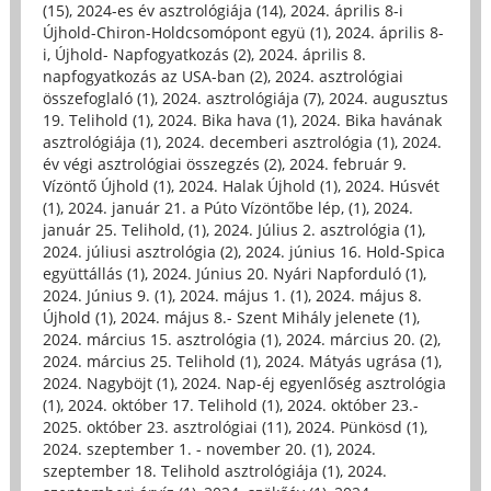
(15)
,
2024-es év asztrológiája (14)
,
2024. április 8-i
Újhold-Chiron-Holdcsomópont együ (1)
,
2024. április 8-
i, Újhold- Napfogyatkozás (2)
,
2024. április 8.
napfogyatkozás az USA-ban (2)
,
2024. asztrológiai
összefoglaló (1)
,
2024. asztrológiája (7)
,
2024. augusztus
19. Telihold (1)
,
2024. Bika hava (1)
,
2024. Bika havának
asztrológiája (1)
,
2024. decemberi asztrológia (1)
,
2024.
év végi asztrológiai összegzés (2)
,
2024. február 9.
Vízöntő Újhold (1)
,
2024. Halak Újhold (1)
,
2024. Húsvét
(1)
,
2024. január 21. a Púto Vízöntőbe lép, (1)
,
2024.
január 25. Telihold, (1)
,
2024. Július 2. asztrológia (1)
,
2024. júliusi asztrológia (2)
,
2024. június 16. Hold-Spica
együttállás (1)
,
2024. Június 20. Nyári Napforduló (1)
,
2024. Június 9. (1)
,
2024. május 1. (1)
,
2024. május 8.
Újhold (1)
,
2024. május 8.- Szent Mihály jelenete (1)
,
2024. március 15. asztrológia (1)
,
2024. március 20. (2)
,
2024. március 25. Telihold (1)
,
2024. Mátyás ugrása (1)
,
2024. Nagyböjt (1)
,
2024. Nap-éj egyenlőség asztrológia
(1)
,
2024. október 17. Telihold (1)
,
2024. október 23.-
2025. október 23. asztrológiai (11)
,
2024. Pünkösd (1)
,
2024. szeptember 1. - november 20. (1)
,
2024.
szeptember 18. Telihold asztrológiája (1)
,
2024.