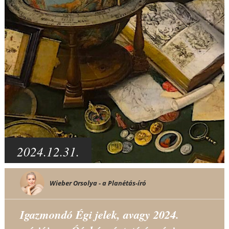
2024.12.31.
Wieber Orsolya - a Planétás-író
Igazmondó Égi jelek, avagy 2024.