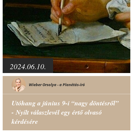
2024.06.10.
Wieber Orsolya - a Planétás-író
Utóhang a június 9-i “nagy döntésről”
- Nyílt válaszlevél egy értő olvasó
kérdésére