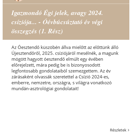
Igazmondó Égi jelek, avagy 2024.
csíziója... - Óévbúcsúztató év végi
összegzés (1. Rész)
Az Óesztendő küszöbén állva mielőtt az előttünk álló
Újesztendőről, 2025. csíziójáról mesélnék, a magunk
mögött hagyott óesztendő elmúlt egy évében
előrejelzett, mára pedig be is bizonyosodott
legfontosabb gondolataiból szemezgettem. Az év
zárásaként olvassák szeretettel a Csízió 2024-es,
emberre, nemzetre, országra, s világra vonatkozó
mundán-asztrológiai gondolatait!
Részletek