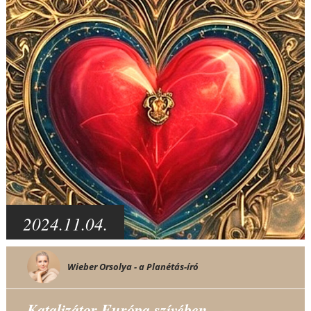
2024.11.04.
Wieber Orsolya - a Planétás-író
Katalizátor Európa szívében... –