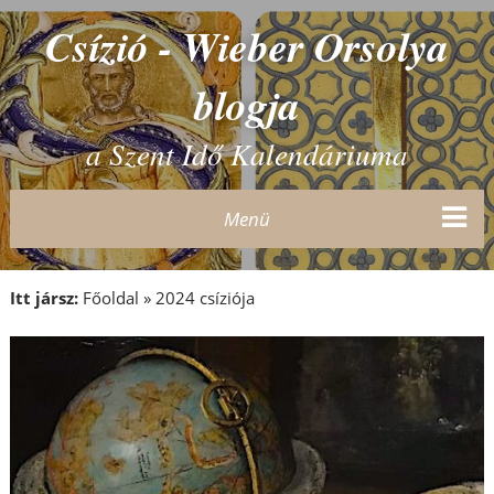
Csízió - Wieber Orsolya
blogja
a Szent Idő Kalendáriuma
Menü
Itt jársz:
Főoldal
»
2024 csíziója