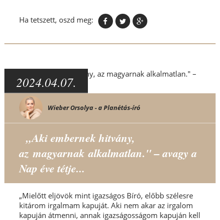
Ha tetszett, oszd meg:
2024.04.07.
Wieber Orsolya - a Planétás-író
„Aki embernek hitvány,
az magyarnak alkalmatlan." – avagy a
Nap éve tétje...
„Mielőtt eljövök mint igazságos Bíró, előbb szélesre
kitárom irgalmam kapuját. Aki nem akar az irgalom
kapuján átmenni, annak igazságosságom kapuján kell