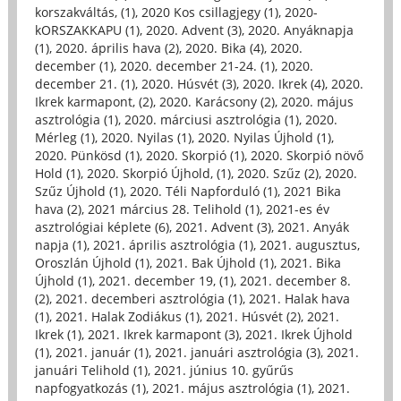
korszakváltás, (1)
,
2020 Kos csillagjegy (1)
,
2020-
kORSZAKKAPU (1)
,
2020. Advent (3)
,
2020. Anyáknapja
(1)
,
2020. április hava (2)
,
2020. Bika (4)
,
2020.
december (1)
,
2020. december 21-24. (1)
,
2020.
december 21. (1)
,
2020. Húsvét (3)
,
2020. Ikrek (4)
,
2020.
Ikrek karmapont, (2)
,
2020. Karácsony (2)
,
2020. május
asztrológia (1)
,
2020. márciusi asztrológia (1)
,
2020.
Mérleg (1)
,
2020. Nyilas (1)
,
2020. Nyilas Újhold (1)
,
2020. Pünkösd (1)
,
2020. Skorpió (1)
,
2020. Skorpió növő
Hold (1)
,
2020. Skorpió Újhold, (1)
,
2020. Szűz (2)
,
2020.
Szűz Újhold (1)
,
2020. Téli Napforduló (1)
,
2021 Bika
hava (2)
,
2021 március 28. Telihold (1)
,
2021-es év
asztrológiai képlete (6)
,
2021. Advent (3)
,
2021. Anyák
napja (1)
,
2021. április asztrológia (1)
,
2021. augusztus,
Oroszlán Újhold (1)
,
2021. Bak Újhold (1)
,
2021. Bika
Újhold (1)
,
2021. december 19, (1)
,
2021. december 8.
(2)
,
2021. decemberi asztrológia (1)
,
2021. Halak hava
(1)
,
2021. Halak Zodiákus (1)
,
2021. Húsvét (2)
,
2021.
Ikrek (1)
,
2021. Ikrek karmapont (3)
,
2021. Ikrek Újhold
(1)
,
2021. január (1)
,
2021. januári asztrológia (3)
,
2021.
januári Telihold (1)
,
2021. június 10. gyűrűs
napfogyatkozás (1)
,
2021. május asztrológia (1)
,
2021.