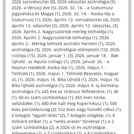
2026 sorsválasztás (8)
,
2026 választás asztrológia (5)
,
2026- a Vénusz éve (5)
,
2026. 02. 14. - a Szaturnusz
jegyváltása és Magya (1)
,
2026. 02. 14. - Kosba lép a
Szaturnusz (1)
,
2026. április 12- sorsválasztás (4)
,
2026.
április 12- választás (2)
,
2026. április 12- választás, (3)
,
2026. Április 2. Nagycsütörtök mérleg teliholdja (1)
,
2026. Április 2. Nagycsütörtök teliholdja (1)
,
2026.
április 2.- Mérleg telihold asztrális hermen (1)
,
2026.
asztrológia (3)
,
2026. asztrológiai előrejelzés (10)
,
2026.
csíziója (15)
,
2026. január 1. (3)
,
2026. január 18. - Bak
Újhold , az Aquila csillagz (1)
,
2026. január 26. - a
Neptun Halakból, Kosba lép (1)
,
2026. május 1. -
Telihold (1)
,
2026. május 1. Telihold-Beavatás, magyar
út, (1)
,
2026. május 16. Bika Újhold (1)
,
2026. május 16.
Bika Újhold asztrológia (1)
,
2026. május 9. új kormány-
asztrológia (1)
,
245 éve az Uránusz felfedezése, (1)
,
40
(1)
,
40-es szám szimbolikája (1)
,
455 éves tordai
vallásbéke, (1)
,
480 éve halt meg Kopernikusz (1)
,
500
éves periodikusság (2)
,
532 éves nagy húsvéti ciklus (1)
,
6 bolygós "együtt-látás" (2)
,
7 bolygós világkép, (1)
,
8
milliárd ember (1)
,
a "vetés-aratás" törvénye (1)
,
a 2
szám szimbolikája (2)
,
A 2026-os év asztrológiai
előrejelzése (2)
,
a 7 szimbolikája (2)
,
a 8 szimbolikája