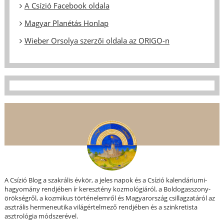
A Csízió Facebook oldala
Magyar Planétás Honlap
Wieber Orsolya szerzői oldala az ORIGO-n
A Csízió Blog a szakrális évkör, a jeles napok és a Csízió kalendáriumi-
hagyomány rendjében ír keresztény kozmológiáról, a Boldogasszony-
örökségről, a kozmikus történelemről és Magyarország csillagzatáról az
asztrális hermeneutika világértelmező rendjében és a szinkretista
asztrológia módszerével.