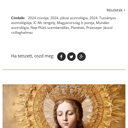
Részletek
Címkék:
2024 csíziója
,
2024. júliusi asztrológia
,
2024. Tusványos
asztrológiája
,
IC-Mc tengely
,
Magyarország Ic pontja
,
Mundán
asztrológia
,
Nap-Plútó szembenállás
,
Planétás
,
Praesepe- Jászol
csillaghalmaz
Ha tetszett, oszd meg: