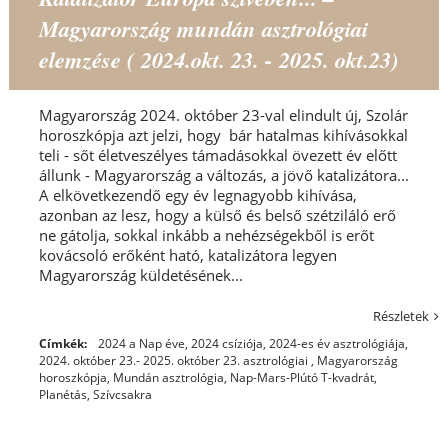
Magyarország mundán asztrológiai
elemzése ( 2024.okt. 23. - 2025. okt.23)
Magyarország 2024. október 23-val elindult új, Szolár
horoszkópja azt jelzi, hogy bár hatalmas kihívásokkal
teli - sőt életveszélyes támadásokkal övezett év előtt
állunk - Magyarország a változás, a jövő katalizátora...
A elkövetkezendő egy év legnagyobb kihívása,
azonban az lesz, hogy a külső és belső szétziláló erő
ne gátolja, sokkal inkább a nehézségekből is erőt
kovácsoló erőként ható, katalizátora legyen
Magyarország küldetésének...
Részletek
Címkék:
2024 a Nap éve
,
2024 csíziója
,
2024-es év asztrológiája
,
2024. október 23.- 2025. október 23. asztrológiai
,
Magyarország
horoszkópja
,
Mundán asztrológia
,
Nap-Mars-Plútó T-kvadrát
,
Planétás
,
Szívcsakra