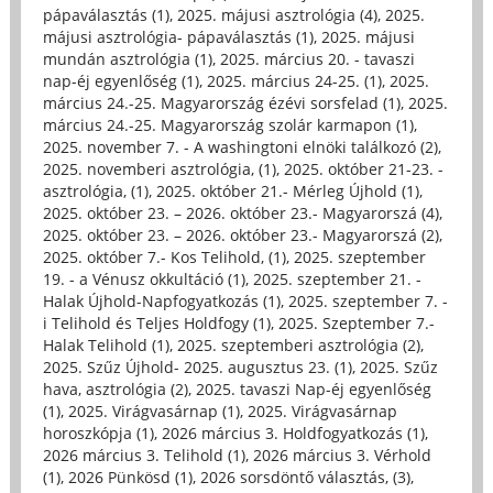
pápaválasztás (1)
,
2025. májusi asztrológia (4)
,
2025.
májusi asztrológia- pápaválasztás (1)
,
2025. májusi
mundán asztrológia (1)
,
2025. március 20. - tavaszi
nap-éj egyenlőség (1)
,
2025. március 24-25. (1)
,
2025.
március 24.-25. Magyarország ézévi sorsfelad (1)
,
2025.
március 24.-25. Magyarország szolár karmapon (1)
,
2025. november 7. - A washingtoni elnöki találkozó (2)
,
2025. novemberi asztrológia, (1)
,
2025. október 21-23. -
asztrológia, (1)
,
2025. október 21.- Mérleg Újhold (1)
,
2025. október 23. – 2026. október 23.- Magyarorszá (4)
,
2025. október 23. – 2026. október 23.- Magyarorszá (2)
,
2025. október 7.- Kos Telihold, (1)
,
2025. szeptember
19. - a Vénusz okkultáció (1)
,
2025. szeptember 21. -
Halak Újhold-Napfogyatkozás (1)
,
2025. szeptember 7. -
i Telihold és Teljes Holdfogy (1)
,
2025. Szeptember 7.-
Halak Telihold (1)
,
2025. szeptemberi asztrológia (2)
,
2025. Szűz Újhold- 2025. augusztus 23. (1)
,
2025. Szűz
hava, asztrológia (2)
,
2025. tavaszi Nap-éj egyenlőség
(1)
,
2025. Virágvasárnap (1)
,
2025. Virágvasárnap
horoszkópja (1)
,
2026 március 3. Holdfogyatkozás (1)
,
2026 március 3. Telihold (1)
,
2026 március 3. Vérhold
(1)
,
2026 Pünkösd (1)
,
2026 sorsdöntő választás, (3)
,