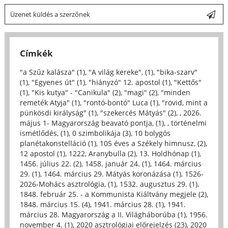
Üzenet küldés a szerzőnek
Címkék
"a Szűz kalásza" (1)
,
"A világ kereke", (1)
,
"bika-szarv"
(1)
,
"Egyenes út" (1)
,
"hiányzó" 12. apostol (1)
,
"Kettős"
(1)
,
"Kis kutya" - "Canikula" (2)
,
"magi" (2)
,
"minden
remeték Atyja" (1)
,
"rontó-bontó" Luca (1)
,
"rövid, mint a
pünkösdi királyság" (1)
,
"szekercés Mátyás" (2)
,
, 2026.
május 1- Magyarország beavató pontja, (1)
,
, történelmi
ismétlődés, (1)
,
0 szimbolikája (3)
,
10 bolygós
planétakonstelláció (1)
,
105 éves a Székely himnusz, (2)
,
12 apostol (1)
,
1222, Aranybulla (2)
,
13. Holdhónap (1)
,
1456. július 22. (2)
,
1458. január 24. (1)
,
1464. március
29. (1)
,
1464. március 29. Mátyás koronázása (1)
,
1526-
2026-Mohács asztrológia, (1)
,
1532. augusztus 29. (1)
,
1848. február 25. - a Kommunista Kiáltvány megjele (2)
,
1848. március 15. (4)
,
1941. március 28. (1)
,
1941.
március 28. Magyarország a II. Világháborúba (1)
,
1956.
november 4. (1)
,
2020 asztrológiai előrejelzés (23)
,
2020