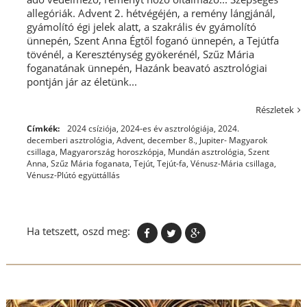
allegóriák. Advent 2. hétvégéjén, a remény lángjánál,
gyámolító égi jelek alatt, a szakrális év gyámolító
ünnepén, Szent Anna Égtől foganó ünnepén, a Tejútfa
tövénél, a Kereszténység gyökerénél, Szűz Mária
foganatának ünnepén, Hazánk beavató asztrológiai
pontján jár az életünk...
Részletek
Címkék:
2024 csíziója
,
2024-es év asztrológiája
,
2024.
decemberi asztrológia
,
Advent
,
december 8.
,
Jupiter- Magyarok
csillaga
,
Magyarország horoszkópja
,
Mundán asztrológia
,
Szent
Anna
,
Szűz Mária foganata
,
Tejút
,
Tejút-fa
,
Vénusz-Mária csillaga
,
Vénusz-Plútó együttállás
Ha tetszett, oszd meg: