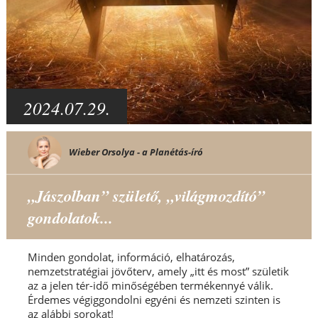
2024.07.29.
Wieber Orsolya - a Planétás-író
„Jászolban” születő, „világmozdító”
gondolatok...
Minden gondolat, információ, elhatározás,
nemzetstratégiai jövőterv, amely „itt és most” születik
az a jelen tér-idő minőségében termékennyé válik.
Érdemes végiggondolni egyéni és nemzeti szinten is
az alábbi sorokat!