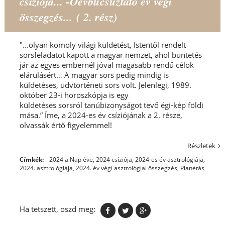
csíziója... -Óévbúcsúztató év végi
összegzés... ( 2. rész)
"...olyan komoly világi küldetést, Istentől rendelt
sorsfeladatot kapott a magyar nemzet, ahol büntetés
jár az egyes embernél jóval magasabb rendű célok
elárulásért… A magyar sors pedig mindig is
küldetéses, üdvtörténeti sors volt. Jelenlegi, 1989.
október 23-i horoszkópja is egy
küldetéses sorsról tanúbizonyságot tevő égi-kép földi
mása.” Íme, a 2024-es év csíziójának a 2. része,
olvassák értő figyelemmel!
Részletek
Címkék:
2024 a Nap éve
,
2024 csíziója
,
2024-es év asztrológiája
,
2024. asztrológiája
,
2024. év végi asztrológiai összegzés
,
Planétás
Ha tetszett, oszd meg: