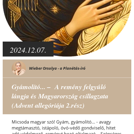
2024.12.07.
Wieber Orsolya - a Planétás-író
Gyámolító... – A remény felgyúló
lángja és Magyarország csillagzata
(Advent allegóriája 2.rész)
Micsoda magyar szó! Gyám, gyámolító... - avagy
megtámasztó, istápoló, óvó-védő gondviselő, hitet
adó védelmező, reményt hozó oltalmazó... Szépséges