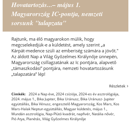
Hovatartozás...– május 1.
Magyarország IC-pontja, nemzeti
sorsunk "talapzata"
Rajtunk, ma élő magyarokon múlik, hogy
megcselekedjük-e a küldetést, amely szerint „a
Kárpát-medence szüli az emberiség számára a jövőt."
Az áldott Nap a Világ Győzelmes Királynője ünnepén,
Magyarország csillagzatának az Ic pontjára, alapvető
„támaszkodási” pontjára, nemzeti hovatartozásunk
„talapzatára” lép!
Részletek
Címkék:
2024 a Nap éve
,
2024 csíziója
,
2024-es év asztrológiája
,
2024. május 1.
,
Bika Jupiter
,
Bika Uránusz
,
Bika Uránusz- Jupiter
együttállás
,
Bika Vénusz
,
engesztelő Magyarország
,
Kos Mars
,
Kos
Mars-Halak Neptun együttállás
,
Magyar küldetés
,
május 1.
,
Mundán asztrológia
,
Nap-Plútó kvadrát
,
napfivér
,
Natália nővér
,
Pió Atya
,
Planétás
,
Világ Győzelmes Királynője