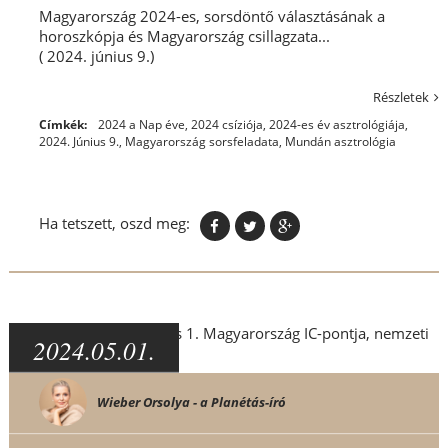
Magyarország 2024-es, sorsdöntő választásának a
horoszkópja és Magyarország csillagzata...
( 2024. június 9.)
Részletek
Címkék:
2024 a Nap éve
,
2024 csíziója
,
2024-es év asztrológiája
,
2024. Június 9.
,
Magyarország sorsfeladata
,
Mundán asztrológia
Ha tetszett, oszd meg:
2024.05.01.
Wieber Orsolya - a Planétás-író