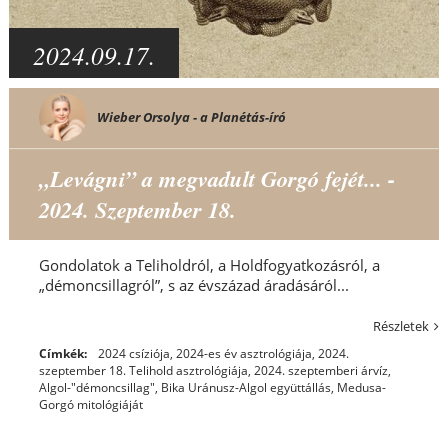
2024.09.17.
Wieber Orsolya - a Planétás-író
„Levágni” a megvadult Gorgó fejét... -
2024. Szeptember 18.
Gondolatok a Teliholdról, a Holdfogyatkozásról, a
„démoncsillagról”, s az évszázad áradásáról...
Részletek
Címkék:
2024 csíziója
,
2024-es év asztrológiája
,
2024.
szeptember 18. Telihold asztrológiája
,
2024. szeptemberi árvíz
,
Algol-"démoncsillag"
,
Bika Uránusz-Algol együttállás
,
Medusa-
Gorgó mitológiáját