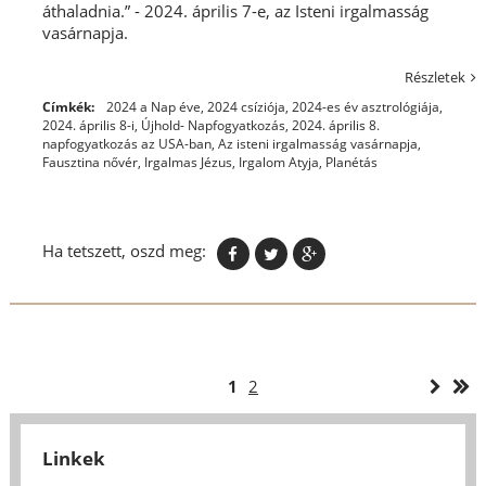
áthaladnia.” - 2024. április 7-e, az Isteni irgalmasság
vasárnapja.
Részletek
Címkék:
2024 a Nap éve
,
2024 csíziója
,
2024-es év asztrológiája
,
2024. április 8-i, Újhold- Napfogyatkozás
,
2024. április 8.
napfogyatkozás az USA-ban
,
Az isteni irgalmasság vasárnapja
,
Fausztina nővér
,
Irgalmas Jézus
,
Irgalom Atyja
,
Planétás
Ha tetszett, oszd meg:
1
2
Linkek