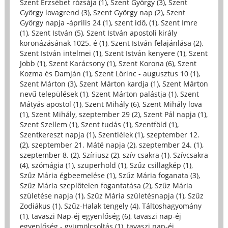
Szent Erzsébet rózsája (1)
,
Szent György (3)
,
Szent
György lovagrend (3)
,
Szent György nap (2)
,
Szent
György napja -április 24 (1)
,
szent idő, (1)
,
Szent Imre
(1)
,
Szent István (5)
,
Szent István apostoli király
koronázásának 1025. é (1)
,
Szent István felajánlása (2)
,
Szent István intelmei (1)
,
Szent István kenyere (1)
,
Szent
Jobb (1)
,
Szent Karácsony (1)
,
Szent Korona (6)
,
Szent
Kozma és Damján (1)
,
Szent Lőrinc - augusztus 10 (1)
,
Szent Márton (3)
,
Szent Márton kardja (1)
,
Szent Márton
nevű települések (1)
,
Szent Márton palástja (1)
,
Szent
Mátyás apostol (1)
,
Szent Mihály (6)
,
Szent Mihály lova
(1)
,
Szent Mihály, szeptember 29 (2)
,
Szent Pál napja (1)
,
Szent Szellem (1)
,
Szent tudás (1)
,
Szentföld (1)
,
Szentkereszt napja (1)
,
Szentlélek (1)
,
szeptember 12.
(2)
,
szeptember 21. Máté napja (2)
,
szeptember 24. (1)
,
szeptember 8. (2)
,
Szíriusz (2)
,
szív csakra (1)
,
Szívcsakra
(4)
,
szómágia (1)
,
szuperhold (1)
,
Szűz csillagkép (1)
,
Szűz Mária égbeemelése (1)
,
Szűz Mária foganata (3)
,
Szűz Mária szeplőtelen fogantatása (2)
,
Szűz Mária
születése napja (1)
,
Szűz Mária születésnapja (1)
,
Szűz
Zodiákus (1)
,
Szűz-Halak tengely (4)
,
Táltoshagyomány
(1)
,
tavaszi Nap-éj egyenlőség (6)
,
tavaszi nap-éj
egyenlőség - gyümölcsoltás (1)
,
tavaszi nap-éj