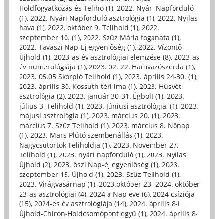
Holdfogyatkozás és Teliho (1)
,
2022. Nyári Napforduló
(1)
,
2022. Nyári Napforduló asztrológia (1)
,
2022. Nyilas
hava (1)
,
2022. október 9. Telihold (1)
,
2022.
szeptember 10. (1)
,
2022. Szűz Mária foganata (1)
,
2022. Tavaszi Nap-Éj egyenlőség (1)
,
2022. Vízöntő
Újhold (1)
,
2023-as év asztrológiai elemzése (8)
,
2023-as
év numerológiája (1)
,
2023. 02. 22. Hamvazószerda (1)
,
2023. 05.05 Skorpió Telihold (1)
,
2023. április 24-30. (1)
,
2023. április 30, Kossuth téri ima (1)
,
2023. Húsvét
asztrológia (2)
,
2023. január 30-31. Égbolt (1)
,
2023.
július 3. Telihold (1)
,
2023. Júniusi asztrológia, (1)
,
2023.
májusi asztrológia (1)
,
2023. március 20. (1)
,
2023.
március 7. Szűz Telihold (1)
,
2023. március 8. Nőnap
(1)
,
2023. Mars-Plútó szembenállás (1)
,
2023.
Nagycsütörtök Teliholdja (1)
,
2023. November 27.
Telihold (1)
,
2023. nyári napforduló (1)
,
2023. Nyilas
Újhold (2)
,
2023. őszi Nap-éj egyenlőség (1)
,
2023.
szeptember 15. Újhold (1)
,
2023. Szűz Telihold (1)
,
2023. Virágvasárnap (1)
,
2023.október 23- 2024. október
23-as asztrológiai (4)
,
2024 a Nap éve (6)
,
2024 csíziója
(15)
,
2024-es év asztrológiája (14)
,
2024. április 8-i
Újhold-Chiron-Holdcsomópont együ (1)
,
2024. április 8-