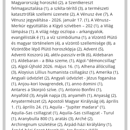
Magyarország horoszkó (2)
,
a Szentkereszt
felmagasztalása (1)
,
a szkíta-térítő (3)
,
a természeti
katasztrófák szellemi üzenete (2)
,
A Vénusz éve (7)
,
A
Vénusz jegyváltása - 2026. január 17. (1)
,
A Vénusz–
Merkúr együttállás a Kígyó szívében – 202 (1)
,
a Világ
lámpása (1)
,
A világ négy oszlopa – arkangyalok,
evangélisták é (1)
,
a víz szimbóluma (1)
,
a Vízöntő Plútó
és magyar történelem (4)
,
a vízöntő szellemisége (8)
,
a
Vízöntőbe lépő Plútó horoszkópja (2)
,
Advent (5)
,
Adventi Koszorú (4)
,
aktív-passzív erők (6)
,
Aldebaran
(1)
,
Aldebaran - a Bika szeme, (1)
,
Algol-"démoncsillag"
(2)
,
Algol-Újhold 2026. május 16. (1)
,
Alhena állócsillag
(3)
,
Aloysius Lillius humanista csillagász (1)
,
Amerika (1)
,
Angyali üdvözlet (2)
,
Angyali üdvözlet - Jézus foganása
(1)
,
Anjou-kori lovagrendek, (1)
,
anno domini (1)
,
Antares a Skorpió szíve. (1)
,
Antonio Bonfini (1)
,
Anyaföld (3)
,
Anyák napja (3)
,
anyaméh (1)
,
Anyaság (2)
,
Anyatermészet (2)
,
Apostoli Magyar Királyság (4)
,
április
1. (1)
,
április 24. (1)
,
Aquila - "Jupiter madara" (1)
,
Aquila–Sas csillagzat (1)
,
Aquila–Sas csillagzat - Turul
(1)
,
Aranybulla 800 (1)
,
aratás (3)
,
Arché (2)
,
Archiregnum születése (2)
,
Árpád-házi királylány (1)
,