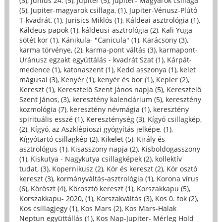
(3)
,
Június 24. (5)
,
Jupiter (5)
,
Jupiter- Magyarok csillaga
(5)
,
Jupiter-magyarok csillaga, (1)
,
Jupiter-Vénusz-Plútó
T-kvadrát, (1)
,
Jurisics Miklós (1)
,
Káldeai asztrológia (1)
,
Káldeus papok (1)
,
káldeusi-asztrológia (2)
,
Kali Yuga
sötét kor (1)
,
Kánikula- "Canicula" (1)
,
Karácsony (3)
,
karma törvénye, (2)
,
karma-pont váltás (3)
,
karmapont-
Uránusz egzakt együttálás - kvadrát Szat (1)
,
Kárpát-
medence (1)
,
katonaszent (1)
,
Kedd asszonya (1)
,
kelet
mágusai (3)
,
Kenyér (1)
,
kenyér és bor (1)
,
Kepler (2)
,
Kereszt (1)
,
Keresztelő Szent János napja (5)
,
Keresztelő
Szent János, (3)
,
keresztény kalendárium (5)
,
keresztény
kozmológia (7)
,
keresztény névmágia (1)
,
keresztény
spirituális esszé (1)
,
Kereszténység (3)
,
Kígyó csillagkép,
(2)
,
Kígyó, az Aszklépioszi gyógyítás jelképe, (1)
,
Kígyótartó csillagkép (2)
,
Kikelet (5)
,
Király és
asztrológus (1)
,
Kisasszony napja (2)
,
Kisboldogasszony
(1)
,
Kiskutya - Nagykutya csillagképek (2)
,
kollektív
tudat, (3)
,
Kopernikusz (2)
,
Kör és kereszt (2)
,
Kör osztó
kereszt (3)
,
kormányváltás-asztrológia (1)
,
Korona vírus
(6)
,
Köröszt (4)
,
Körosztó kereszt (1)
,
Korszakkapu (5)
,
Korszakkapu- 2020, (1)
,
Korszakváltás (3)
,
Kos 0. fok (2)
,
Kos csillagjegy (1)
,
Kos Mars (2)
,
Kos Mars-Halak
Neptun együttállás (1)
,
Kos Nap-Jupiter- Mérleg Hold