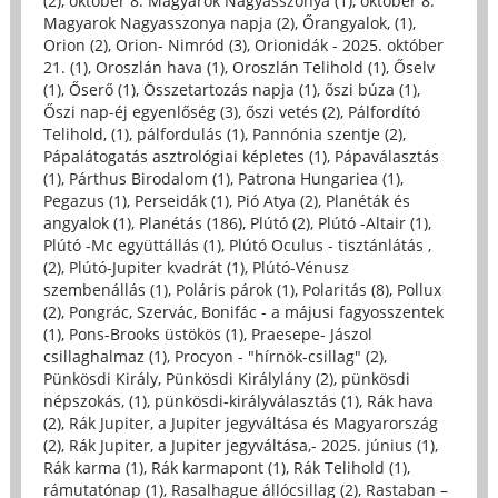
(2)
,
október 8. Magyarok Nagyasszonya (1)
,
október 8.
Magyarok Nagyasszonya napja (2)
,
Őrangyalok, (1)
,
Orion (2)
,
Orion- Nimród (3)
,
Orionidák - 2025. október
21. (1)
,
Oroszlán hava (1)
,
Oroszlán Telihold (1)
,
Őselv
(1)
,
Őserő (1)
,
Összetartozás napja (1)
,
őszi búza (1)
,
Őszi nap-éj egyenlőség (3)
,
őszi vetés (2)
,
Pálfordító
Telihold, (1)
,
pálfordulás (1)
,
Pannónia szentje (2)
,
Pápalátogatás asztrológiai képletes (1)
,
Pápaválasztás
(1)
,
Párthus Birodalom (1)
,
Patrona Hungariea (1)
,
Pegazus (1)
,
Perseidák (1)
,
Pió Atya (2)
,
Planéták és
angyalok (1)
,
Planétás (186)
,
Plútó (2)
,
Plútó -Altair (1)
,
Plútó -Mc együttállás (1)
,
Plútó Oculus - tisztánlátás ,
(2)
,
Plútó-Jupiter kvadrát (1)
,
Plútó-Vénusz
szembenállás (1)
,
Poláris párok (1)
,
Polaritás (8)
,
Pollux
(2)
,
Pongrác, Szervác, Bonifác - a májusi fagyosszentek
(1)
,
Pons-Brooks üstökös (1)
,
Praesepe- Jászol
csillaghalmaz (1)
,
Procyon - "hírnök-csillag" (2)
,
Pünkösdi Király, Pünkösdi Királylány (2)
,
pünkösdi
népszokás, (1)
,
pünkösdi-királyválasztás (1)
,
Rák hava
(2)
,
Rák Jupiter, a Jupiter jegyváltása és Magyarország
(2)
,
Rák Jupiter, a Jupiter jegyváltása,- 2025. június (1)
,
Rák karma (1)
,
Rák karmapont (1)
,
Rák Telihold (1)
,
rámutatónap (1)
,
Rasalhague állócsillag (2)
,
Rastaban –