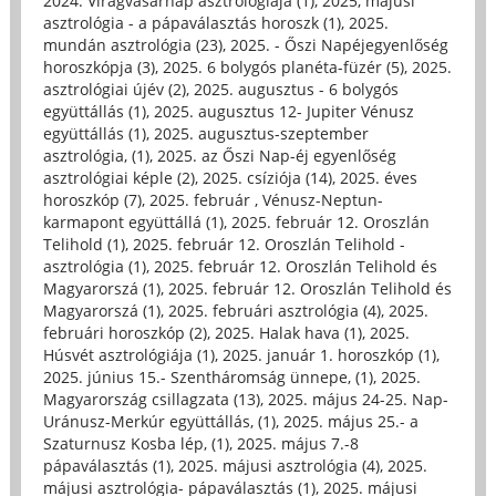
2024. Virágvasárnap asztrológiája (1)
,
2025, májusi
asztrológia - a pápaválasztás horoszk (1)
,
2025.
mundán asztrológia (23)
,
2025. - Őszi Napéjegyenlőség
horoszkópja (3)
,
2025. 6 bolygós planéta-füzér (5)
,
2025.
asztrológiai újév (2)
,
2025. augusztus - 6 bolygós
együttállás (1)
,
2025. augusztus 12- Jupiter Vénusz
együttállás (1)
,
2025. augusztus-szeptember
asztrológia, (1)
,
2025. az Őszi Nap-éj egyenlőség
asztrológiai képle (2)
,
2025. csíziója (14)
,
2025. éves
horoszkóp (7)
,
2025. február , Vénusz-Neptun-
karmapont együttállá (1)
,
2025. február 12. Oroszlán
Telihold (1)
,
2025. február 12. Oroszlán Telihold -
asztrológia (1)
,
2025. február 12. Oroszlán Telihold és
Magyarorszá (1)
,
2025. február 12. Oroszlán Telihold és
Magyarorszá (1)
,
2025. februári asztrológia (4)
,
2025.
februári horoszkóp (2)
,
2025. Halak hava (1)
,
2025.
Húsvét asztrológiája (1)
,
2025. január 1. horoszkóp (1)
,
2025. június 15.- Szentháromság ünnepe, (1)
,
2025.
Magyarország csillagzata (13)
,
2025. május 24-25. Nap-
Uránusz-Merkúr együttállás, (1)
,
2025. május 25.- a
Szaturnusz Kosba lép, (1)
,
2025. május 7.-8
pápaválasztás (1)
,
2025. májusi asztrológia (4)
,
2025.
májusi asztrológia- pápaválasztás (1)
,
2025. májusi