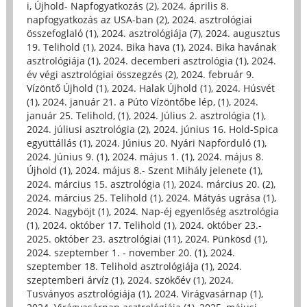
i, Újhold- Napfogyatkozás (2)
,
2024. április 8.
napfogyatkozás az USA-ban (2)
,
2024. asztrológiai
összefoglaló (1)
,
2024. asztrológiája (7)
,
2024. augusztus
19. Telihold (1)
,
2024. Bika hava (1)
,
2024. Bika havának
asztrológiája (1)
,
2024. decemberi asztrológia (1)
,
2024.
év végi asztrológiai összegzés (2)
,
2024. február 9.
Vízöntő Újhold (1)
,
2024. Halak Újhold (1)
,
2024. Húsvét
(1)
,
2024. január 21. a Púto Vízöntőbe lép, (1)
,
2024.
január 25. Telihold, (1)
,
2024. Július 2. asztrológia (1)
,
2024. júliusi asztrológia (2)
,
2024. június 16. Hold-Spica
együttállás (1)
,
2024. Június 20. Nyári Napforduló (1)
,
2024. Június 9. (1)
,
2024. május 1. (1)
,
2024. május 8.
Újhold (1)
,
2024. május 8.- Szent Mihály jelenete (1)
,
2024. március 15. asztrológia (1)
,
2024. március 20. (2)
,
2024. március 25. Telihold (1)
,
2024. Mátyás ugrása (1)
,
2024. Nagyböjt (1)
,
2024. Nap-éj egyenlőség asztrológia
(1)
,
2024. október 17. Telihold (1)
,
2024. október 23.-
2025. október 23. asztrológiai (11)
,
2024. Pünkösd (1)
,
2024. szeptember 1. - november 20. (1)
,
2024.
szeptember 18. Telihold asztrológiája (1)
,
2024.
szeptemberi árvíz (1)
,
2024. szökőév (1)
,
2024.
Tusványos asztrológiája (1)
,
2024. Virágvasárnap (1)
,