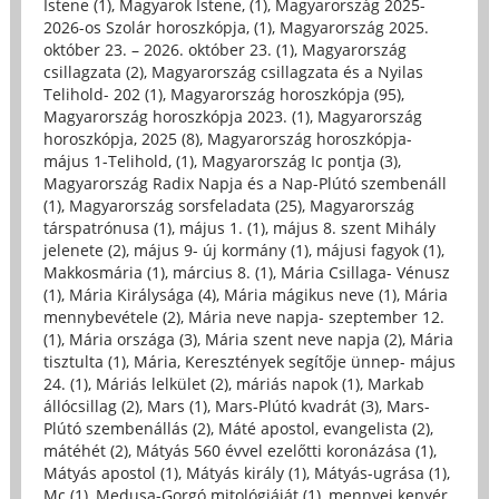
Istene (1)
,
Magyarok Istene, (1)
,
Magyarország 2025-
2026-os Szolár horoszkópja, (1)
,
Magyarország 2025.
október 23. – 2026. október 23. (1)
,
Magyarország
csillagzata (2)
,
Magyarország csillagzata és a Nyilas
Telihold- 202 (1)
,
Magyarország horoszkópja (95)
,
Magyarország horoszkópja 2023. (1)
,
Magyarország
horoszkópja, 2025 (8)
,
Magyarország horoszkópja-
május 1-Telihold, (1)
,
Magyarország Ic pontja (3)
,
Magyarország Radix Napja és a Nap-Plútó szembenáll
(1)
,
Magyarország sorsfeladata (25)
,
Magyarország
társpatrónusa (1)
,
május 1. (1)
,
május 8. szent Mihály
jelenete (2)
,
május 9- új kormány (1)
,
májusi fagyok (1)
,
Makkosmária (1)
,
március 8. (1)
,
Mária Csillaga- Vénusz
(1)
,
Mária Királysága (4)
,
Mária mágikus neve (1)
,
Mária
mennybevétele (2)
,
Mária neve napja- szeptember 12.
(1)
,
Mária országa (3)
,
Mária szent neve napja (2)
,
Mária
tisztulta (1)
,
Mária, Keresztények segítője ünnep- május
24. (1)
,
Máriás lelkület (2)
,
máriás napok (1)
,
Markab
állócsillag (2)
,
Mars (1)
,
Mars-Plútó kvadrát (3)
,
Mars-
Plútó szembenállás (2)
,
Máté apostol, evangelista (2)
,
mátéhét (2)
,
Mátyás 560 évvel ezelőtti koronázása (1)
,
Mátyás apostol (1)
,
Mátyás király (1)
,
Mátyás-ugrása (1)
,
Mc (1)
,
Medusa-Gorgó mitológiáját (1)
,
mennyei kenyér