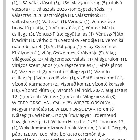
(1)
,
USA választások (3)
,
USA-Magyarország (5)
,
utolsó
vacsora (1)
,
választás 2026 -tömegpszichózis, (1)
,
választás 2026-asztrológia (1)
,
választások (1)
,
vallásbéke (1)
,
Változás (1)
,
Vénusz (1)
,
Vénusz éve
beavató pontja, (1)
,
Vénusz éve, (1)
,
Vénusz-Mária
csillaga (3)
,
Vénusz-Plútó együttállás (1)
,
Vénusz-Plútó
kvadrát (1)
,
Vérhold (1)
,
Veronika kendője (1)
,
Veronika
nap február 4. (1)
,
VI. Pál pápa (1)
,
Világ Győzelmes
Királynéja (1)
,
Világ Győzelmes Királynője (5)
,
Világ
Világossága (3)
,
világrendszerváltás, (1)
,
világuralom (1)
,
Virágos szent János (4)
,
Virágszentelés (1)
,
Vitéz János
(2)
,
Vízkereszt (2)
,
Vízöntő csillagkép (1)
,
Vízöntő
csillagkép jövőbe ömlő vize (1)
,
vízöntő kamrapont (1)
,
Vízöntő Karmapont (2)
,
Vizöntő kor (2)
,
Vízöntő korszak
(10)
,
Vízöntő Plútó (6)
,
Vízöntő Telihold, 2022. augusztus
12. (1)
,
Vízöntő Vénusz (1)
,
Vízöntő Világkorszak (3)
,
WIEBER ORSOLYA - Csízió (8)
,
WIEBER ORSOLYA -
Magyar Planétás (5)
,
WIEBER ORSOLYA - Teremtő
Nőiség (1)
,
Wieber Orsolya író/Magyar Érdemrend
Lovagkeresztje (2)
,
William Herschel 1781. március 13.
(1)
,
Woke-kommunizmus-Halak Neptun, (1)
,
XIII. Gergely
pápa (2)
,
XIV. Leo Pápa beiktató ceremóniája-