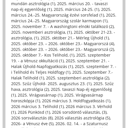
mundán asztrológia (1)
,
2025. március 20. - tavaszi
nap-éj egyenlőség (1)
,
2025. március 24-25. (1)
,
2025.
március 24.-25. Magyarország ézévi sorsfelad (1)
,
2025.
március 24.-25. Magyarország szolár karmapon (1)
,
2025. november 7. - A washingtoni elnöki találkozó (2)
,
2025. novemberi asztrológia, (1)
,
2025. október 21-23. -
asztrológia, (1)
,
2025. október 21.- Mérleg Újhold (1)
,
2025. október 23. – 2026. október 23.- Magyarorszá (4)
,
2025. október 23. – 2026. október 23.- Magyarorszá (2)
,
2025. október 7.- Kos Telihold, (1)
,
2025. szeptember
19. - a Vénusz okkultáció (1)
,
2025. szeptember 21. -
Halak Újhold-Napfogyatkozás (1)
,
2025. szeptember 7. -
i Telihold és Teljes Holdfogy (1)
,
2025. Szeptember 7.-
Halak Telihold (1)
,
2025. szeptemberi asztrológia (2)
,
2025. Szűz Újhold- 2025. augusztus 23. (1)
,
2025. Szűz
hava, asztrológia (2)
,
2025. tavaszi Nap-éj egyenlőség
(1)
,
2025. Virágvasárnap (1)
,
2025. Virágvasárnap
horoszkópja (1)
,
2026 március 3. Holdfogyatkozás (1)
,
2026 március 3. Telihold (1)
,
2026 március 3. Vérhold
(1)
,
2026 Pünkösd (1)
,
2026 sorsdöntő választás, (3)
,
2026 sorsválasztás (8)
,
2026 választás asztrológia (5)
,
2026- a Vénusz éve (5)
,
2026. 02. 14. - a Szaturnusz