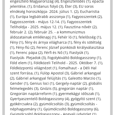
engesztelő Magyarország (4)
,
Engesztelődés (1)
,
epacta
jelentése, (1)
,
Eridanus folyó (3)
,
Éter (3)
,
EU soros
elnökség horoszkópja- 2024. július 1. (2)
,
Eucharistia
(1)
,
Európa legbátrabb asszonya (1)
,
Fagyosszentek (2)
,
Fagyosszentek - május 12-14. (1)
,
Fagyosszentek
Teliholdja - 2025. május 12. (1)
,
Fausztina nővér (2)
,
február 2. (2)
,
február 25. - a kommunizmus
áldozatainak emléknapj (1)
,
Fehér ló (1)
,
felelősség (1)
,
Fény (1)
,
fény és árnya világharca (1)
,
fény és sötétség
(1)
,
Fény-fiú (2)
,
Ferenc József pünkösdi királyválasztása
(1)
,
Ferenc pápa (2)
,
Férfi és Nő (1)
,
Fiastyúk (1)
,
Fiastyúk- Plejadok (3)
,
Fogolykiváltó Boldogasszony (1)
,
Föld elem (1)
,
Földközeli Telihold - 2025. Október 7. (1)
,
Földközpontú világnézet (1)
,
Fomalhaut - a Déli Hal
szent forrása, (1)
,
Fülöp Apostol (3)
,
Gábriel arkangyal
(2)
,
Gábriel arkangyal felújítás (1)
,
Galeotto Marzio (1)
,
Gender (1)
,
Genius loci (1)
,
Gergely-naptár (2)
,
globális
felmelegedés (3)
,
Gnózis (5)
,
gregorián naptár (1)
,
Gregorián naptárreform (1)
,
gyermekágyi időszak (1)
,
Gyertyaszentelő Boldogasszony (4)
,
gyógyító szent (1)
,
gyökércsakra (2)
,
gyümölcsoltás (3)
,
gyümölcsoltás -
néphagyomány (1)
,
Gyümölcsoltó Boldogasszony (6)
,
Gyümölcsoltó Boldogasszony - Angyali üdvözlet (1)
,