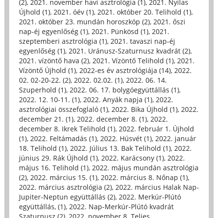
(2)
,
2021. november havi asztrológia (1)
,
2021. Nyilas
Újhold (1)
,
2021. óév (1)
,
2021. október 20. Telihold (1)
,
2021. október 23. mundán horoszkóp (2)
,
2021. őszi
nap-éj egyenlőség (1)
,
2021. Pünkösd (1)
,
2021.
szeptemberi asztrológia (1)
,
2021. tavaszi nap-éj
egyenlőség (1)
,
2021. Uránusz-Szaturnusz kvadrát (2)
,
2021. vízöntő hava (2)
,
2021. Vízöntő Telihold (1)
,
2021.
Vízöntő Újhold (1)
,
2022-es év asztrológiája (14)
,
2022.
02. 02-20-22. (2)
,
2022. 02.02. (1)
,
2022. 06. 14.
Szuperhold (1)
,
2022. 06. 17. bolygóegyüttállás (1)
,
2022. 12. 10-11. (1)
,
2022. Anyák napja (1)
,
2022.
asztrológiai összefoglaló (1)
,
2022. Bika Újhold (1)
,
2022.
december 21. (1)
,
2022. december 8. (1)
,
2022.
december 8. Ikrek Telihold (1)
,
2022. február 1. Újhold
(1)
,
2022. Feltámadás (1)
,
2022. Húsvét (1)
,
2022. január
18. Telihold (1)
,
2022. Július 13. Bak Telihold (1)
,
2022.
június 29. Rák Újhold (1)
,
2022. Karácsony (1)
,
2022.
május 16. Telihold (1)
,
2022. május mundán asztrológia
(2)
,
2022. március 15. (1)
,
2022. március 8. Nőnap (1)
,
2022. március asztrológia (2)
,
2022. március Halak Nap-
Jupiter-Neptun együttállás (2)
,
2022. Merkúr-Plútó
együttállás, (1)
,
2022. Nap-Merkúr-Plútó kvadrát
Szaturnusz (2)
,
2022. november 8. Teljes