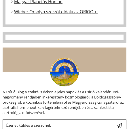
Magyar Planétás Honlap
Wieber Orsolya szerzői oldala az ORIGO-n
A Csízió Blog a szakrális évkör, a jeles napok és a Csízió kalendáriumi-
hagyomány rendjében ír keresztény kozmológiáról, a Boldogasszony-
örökségről, a kozmikus történelemről és Magyarország csillagzatáról az
asztrális hermeneutika világértelmező rendjében és a szinkretista
asztrológia módszerével.
Üzenet küldés a szerzőnek