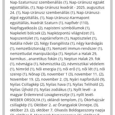
Nap-Szaturnusz szembenállás (1)
,
Nap-Uránusz egzakt
együttállás, (1)
,
Nap-Uránusz kvadrát - 2025. augusztus
24. (1)
,
Nap-Uránusz szembenállás (1)
,
Nap-Uránusz-
Algol együttállás, (1)
,
Nap-Uránusz-Karmapont
együttállás, kvadrát Szaturn (1)
,
napfivér (110)
,
Napfogyatkozás (2)
,
napisteni szimbólumok (1)
,
Napkeleti bölcsek (2)
,
Napközpontú világnézet (1)
,
Napszentület (1)
,
naptárreform (1)
,
Naptisztelet (1)
,
Natália nővér (2)
,
Négy Evangélista (1)
,
négy kardvágás
(1)
,
nemzetbiztonság (1)
,
Nemzeti immun-rendszer (1)
,
nemzettudat manipulációja (1)
,
Neptun a Halak 29,
karmikus , anaretikus fokán (1)
,
Neptun Halak 29. fok
(1)
,
névmágia (1)
,
Névmisztika (2)
,
névmisztikai védelem
(1)
,
Nimród (1)
,
Női energia (1)
,
női erő (1)
,
női lét (1)
,
női
szerep (1)
,
Nőnap (3)
,
november 1 (3)
,
november 11. (2)
,
November 19. (2)
,
november 2. (3)
,
Nyári napforduló (9)
,
Nyilas Csillagkép (2)
,
Nyilas hava (1)
,
Nyilas Telihold (2)
,
Nyilas Újhold (1)
,
Nyilas zodiákus (1)
,
Nyílt levél - a
magyar Érdemrend Lovagkeresztje (1)
,
nyílt levél-
WIEBER ORSOLYA (1)
,
oklándi templom, (1)
,
Ökörhajcsár
csillagkép (1)
,
Október 2. az Őrangyalok Ünnepe, (3)
,
október 23. (2)
,
október 7. Olvasós Boldogasszony napja