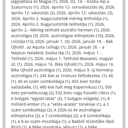
jegyváltása és Magya (1)
,
2026. 02. 14. - Kosba lép a
Szaturnusz (1)
,
2026. április 12- sorsválasztás (4)
,
2026.
április 12- választás (2)
,
2026. április 12- választás, (3)
,
2026. Április 2. Nagycsütörtök mérleg teliholdja (1)
,
2026. Április 2. Nagycsütörtök teliholdja (1)
,
2026.
április 2.- Mérleg telihold asztrális hermen (1)
,
2026.
asztrológia (3)
,
2026. asztrológiai előrejelzés (10)
,
2026.
csíziója (15)
,
2026. január 1. (3)
,
2026. január 18. - Bak
Újhold , az Aquila csillagz (1)
,
2026. január 26. - a
Neptun Halakból, Kosba lép (1)
,
2026. május 1. -
Telihold (1)
,
2026. május 1. Telihold-Beavatás, magyar
út, (1)
,
2026. május 16. Bika Újhold (1)
,
2026. május 16.
Bika Újhold asztrológia (1)
,
2026. május 9. új kormány-
asztrológia (1)
,
245 éve az Uránusz felfedezése, (1)
,
40
(1)
,
40-es szám szimbolikája (1)
,
455 éves tordai
vallásbéke, (1)
,
480 éve halt meg Kopernikusz (1)
,
500
éves periodikusság (2)
,
532 éves nagy húsvéti ciklus (1)
,
6 bolygós "együtt-látás" (2)
,
7 bolygós világkép, (1)
,
8
milliárd ember (1)
,
a "vetés-aratás" törvénye (1)
,
a 2
szám szimbolikája (2)
,
A 2026-os év asztrológiai
előrejelzése (2)
,
a 7 szimbolikája (2)
,
a 8 szimbolikája
(1)
,
a 8-as szám misztikája (1)
,
a Bakból Vízöntőbe lépő
Plútó (2)
,
A Béke planétája- Vénusz (2)
,
a béke