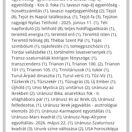
egyenlőség - Kos 0. foka (1)
,
tavaszi nap-éj egyenlőség -
húsvétszámítás (1)
,
tavaszi napéjegyenlőség (2)
,
Tejút
(8)
,
Tejút és Napút találkozása, (1)
,
Tejút-fa (3)
,
Tejúton
ragyogó Nyilas Telihold - 2025. június 11. (1)
,
Téli
napforduló (2)
,
telihold (8)
,
teljes holdfogyatkozás (1)
,
teremtő energia (1)
,
teremtő erő (1)
,
Teremtő Isten (1)
,
Teremtő Nőiség (8)
,
Thébai Szent Pál (1)
,
Tojás
szimbólum (1)
,
tojásfestés (1)
,
tömegpszichózis (1)
,
Tordai vallásbéke (1)
,
történelmi lovasversenyek (1)
,
Transz-szaturnáliák kistrigon fényszöge, (1)
,
transzcendens (1)
,
Trianon (1)
,
Trianon 100. (2)
,
Trianon
101 (1)
,
Trianon 105. (1)
,
Trinitáriusok (1)
,
tükör (1)
,
Turul-Árpád dinasztia (1)
,
Turul-vérű (1)
,
Tűz-Víz (1)
,
Tűzkerék (1)
,
Tűzszekér (1)
,
Tűzugrás (3)
,
Új Ember (1)
,
Újhold (1)
,
Unio Mystica (2)
,
unitárius (2)
,
Uránusz az
Ikrekben (2)
,
Uránusz Bika, anaretikus fok - II.
világháború pár (1)
,
Uránusz és az Ikrek, (2)
,
Uránusz
felfedezése, (1)
,
Uránusz Ikrek jegyváltás - asztrológiai
elemzés 20 (1)
,
Uránusz-Karmapont együttállás (1)
,
Uránusz-Mars kvadrát (1)
,
Uránusz-Nap-Alcyone
együttállás- 2026. május 22. (1)
,
Uránusz-Szaturnusz
kvadrát (3)
,
Urunk színe változása (2)
,
USA horoszkópja