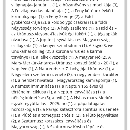
világnapja- január 1. (1)
,
a búzanövény szimbolikája (3)
,
A Felvilágosodás planétája, (1)
,
a Fény körének évköri
kozmológiája (1)
,
a Fény Szentje (2)
,
a Föld
gyökércsakrája (2)
,
a Földbolygó csakrái (1)
,
a földi
négyesség törvénye (2)
,
A hely szelleme (1)
,
a Hold és –
az Uránusz-Alcyone-Fiastyúk égi tükört (1)
,
a Jégsapkák
olvadása (1)
,
A Jupiter jegyváltása és Magyarország
csillagzata (1)
,
a kenyér szimbóluma (1)
,
A kígyó Szíve-
Unukalhai csillag (2)
,
a korona vírus és a karma
törvénye (1)
,
a lelkek vezetője (1)
,
A magyar Nő (2)
,
A
Mars-Merkúr-Antares- Uránusz konstellációja - 20 (1)
,
a
Nap éve (1)
,
A Naprendszer 7. bolygója-Uránusz (1)
,
a
Négy elem szellemi üzenete (3)
,
a négy emberi karakter
(1)
,
a nemzet hivatása - Magyarország kamrapontja (1)
,
A nemzet immunitása (1)
,
a Neptun 165 éves új
történelmi ciklusa (1)
,
a Neptun jegyváltása (1)
,
a
nőiség küldetése (5)
,
a nyíl (1)
,
A Nyilas mars-Merkúr
egzakt együttállás - 2025. no (1)
,
a pápalátogatás
horoszkópja (1)
,
a Parajd katasztrófa spirituális üzenete
(1)
,
a Plútó és a tömegpszichózis, (2)
,
a Plútó jegyváltása
(2)
,
a Szaturnusz korszakos jegyváltása és
Magyarország (1)
,
A Szaturnusz Kosba lépése és