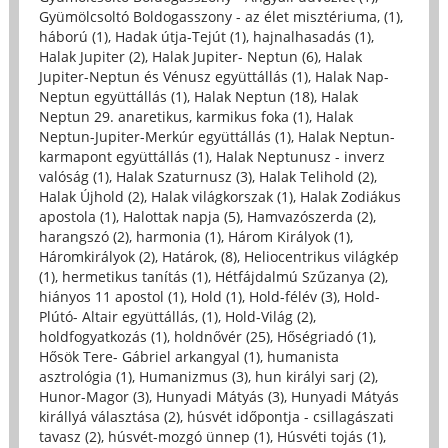
Gyümölcsoltó Boldogasszony - az élet misztériuma, (1)
,
háború (1)
,
Hadak útja-Tejút (1)
,
hajnalhasadás (1)
,
Halak Jupiter (2)
,
Halak Jupiter- Neptun (6)
,
Halak
Jupiter-Neptun és Vénusz együttállás (1)
,
Halak Nap-
Neptun együttállás (1)
,
Halak Neptun (18)
,
Halak
Neptun 29. anaretikus, karmikus foka (1)
,
Halak
Neptun-Jupiter-Merkúr együttállás (1)
,
Halak Neptun-
karmapont együttállás (1)
,
Halak Neptunusz - inverz
valóság (1)
,
Halak Szaturnusz (3)
,
Halak Telihold (2)
,
Halak Újhold (2)
,
Halak világkorszak (1)
,
Halak Zodiákus
apostola (1)
,
Halottak napja (5)
,
Hamvazószerda (2)
,
harangszó (2)
,
harmonia (1)
,
Három Királyok (1)
,
Háromkirályok (2)
,
Határok, (8)
,
Heliocentrikus világkép
(1)
,
hermetikus tanítás (1)
,
Hétfájdalmú Szűzanya (2)
,
hiányos 11 apostol (1)
,
Hold (1)
,
Hold-félév (3)
,
Hold-
Plútó- Altair együttállás, (1)
,
Hold-Világ (2)
,
holdfogyatkozás (1)
,
holdnővér (25)
,
Hőségriadó (1)
,
Hősök Tere- Gábriel arkangyal (1)
,
humanista
asztrológia (1)
,
Humanizmus (3)
,
hun királyi sarj (2)
,
Hunor-Magor (3)
,
Hunyadi Mátyás (3)
,
Hunyadi Mátyás
királlyá választása (2)
,
húsvét időpontja - csillagászati
tavasz (2)
,
húsvét-mozgó ünnep (1)
,
Húsvéti tojás (1)
,