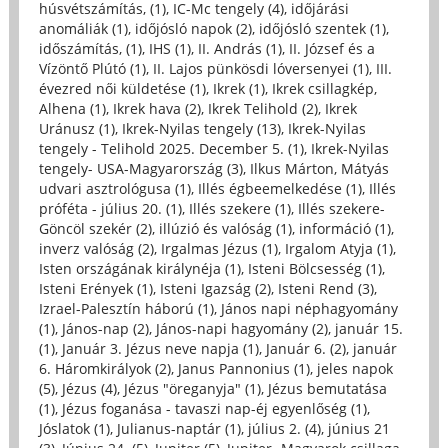
húsvétszámítás, (1)
,
IC-Mc tengely (4)
,
időjárási
anomáliák (1)
,
időjósló napok (2)
,
időjósló szentek (1)
,
időszámítás, (1)
,
IHS (1)
,
II. András (1)
,
II. József és a
Vízöntő Plútó (1)
,
II. Lajos pünkösdi lóversenyei (1)
,
III.
évezred női küldetése (1)
,
Ikrek (1)
,
Ikrek csillagkép,
Alhena (1)
,
Ikrek hava (2)
,
Ikrek Telihold (2)
,
Ikrek
Uránusz (1)
,
Ikrek-Nyilas tengely (13)
,
Ikrek-Nyilas
tengely - Telihold 2025. December 5. (1)
,
Ikrek-Nyilas
tengely- USA-Magyarország (3)
,
Ilkus Márton, Mátyás
udvari asztrológusa (1)
,
Illés égbeemelkedése (1)
,
Illés
próféta - július 20. (1)
,
Illés szekere (1)
,
Illés szekere-
Göncöl szekér (2)
,
illúzió és valóság (1)
,
információ (1)
,
inverz valóság (2)
,
Irgalmas Jézus (1)
,
Irgalom Atyja (1)
,
Isten országának királynéja (1)
,
Isteni Bölcsesség (1)
,
Isteni Erények (1)
,
Isteni Igazság (2)
,
Isteni Rend (3)
,
Izrael-Palesztín háború (1)
,
János napi néphagyomány
(1)
,
János-nap (2)
,
János-napi hagyomány (2)
,
január 15.
(1)
,
Január 3. Jézus neve napja (1)
,
Január 6. (2)
,
január
6. Háromkirályok (2)
,
Janus Pannonius (1)
,
jeles napok
(5)
,
Jézus (4)
,
Jézus "öreganyja" (1)
,
Jézus bemutatása
(1)
,
Jézus foganása - tavaszi nap-éj egyenlőség (1)
,
Jóslatok (1)
,
Julianus-naptár (1)
,
július 2. (4)
,
június 21