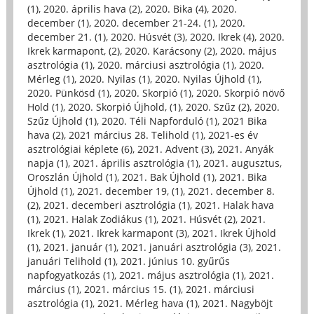
(1)
,
2020. április hava (2)
,
2020. Bika (4)
,
2020.
december (1)
,
2020. december 21-24. (1)
,
2020.
december 21. (1)
,
2020. Húsvét (3)
,
2020. Ikrek (4)
,
2020.
Ikrek karmapont, (2)
,
2020. Karácsony (2)
,
2020. május
asztrológia (1)
,
2020. márciusi asztrológia (1)
,
2020.
Mérleg (1)
,
2020. Nyilas (1)
,
2020. Nyilas Újhold (1)
,
2020. Pünkösd (1)
,
2020. Skorpió (1)
,
2020. Skorpió növő
Hold (1)
,
2020. Skorpió Újhold, (1)
,
2020. Szűz (2)
,
2020.
Szűz Újhold (1)
,
2020. Téli Napforduló (1)
,
2021 Bika
hava (2)
,
2021 március 28. Telihold (1)
,
2021-es év
asztrológiai képlete (6)
,
2021. Advent (3)
,
2021. Anyák
napja (1)
,
2021. április asztrológia (1)
,
2021. augusztus,
Oroszlán Újhold (1)
,
2021. Bak Újhold (1)
,
2021. Bika
Újhold (1)
,
2021. december 19, (1)
,
2021. december 8.
(2)
,
2021. decemberi asztrológia (1)
,
2021. Halak hava
(1)
,
2021. Halak Zodiákus (1)
,
2021. Húsvét (2)
,
2021.
Ikrek (1)
,
2021. Ikrek karmapont (3)
,
2021. Ikrek Újhold
(1)
,
2021. január (1)
,
2021. januári asztrológia (3)
,
2021.
januári Telihold (1)
,
2021. június 10. gyűrűs
napfogyatkozás (1)
,
2021. május asztrológia (1)
,
2021.
március (1)
,
2021. március 15. (1)
,
2021. márciusi
asztrológia (1)
,
2021. Mérleg hava (1)
,
2021. Nagyböjt