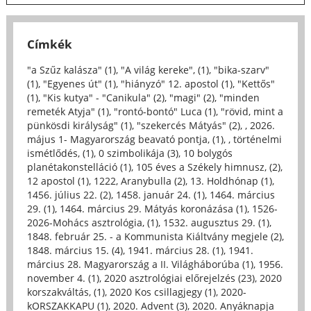
Címkék
"a Szűz kalásza" (1)
,
"A világ kereke", (1)
,
"bika-szarv"
(1)
,
"Egyenes út" (1)
,
"hiányzó" 12. apostol (1)
,
"Kettős"
(1)
,
"Kis kutya" - "Canikula" (2)
,
"magi" (2)
,
"minden
remeték Atyja" (1)
,
"rontó-bontó" Luca (1)
,
"rövid, mint a
pünkösdi királyság" (1)
,
"szekercés Mátyás" (2)
,
, 2026.
május 1- Magyarország beavató pontja, (1)
,
, történelmi
ismétlődés, (1)
,
0 szimbolikája (3)
,
10 bolygós
planétakonstelláció (1)
,
105 éves a Székely himnusz, (2)
,
12 apostol (1)
,
1222, Aranybulla (2)
,
13. Holdhónap (1)
,
1456. július 22. (2)
,
1458. január 24. (1)
,
1464. március
29. (1)
,
1464. március 29. Mátyás koronázása (1)
,
1526-
2026-Mohács asztrológia, (1)
,
1532. augusztus 29. (1)
,
1848. február 25. - a Kommunista Kiáltvány megjele (2)
,
1848. március 15. (4)
,
1941. március 28. (1)
,
1941.
március 28. Magyarország a II. Világháborúba (1)
,
1956.
november 4. (1)
,
2020 asztrológiai előrejelzés (23)
,
2020
korszakváltás, (1)
,
2020 Kos csillagjegy (1)
,
2020-
kORSZAKKAPU (1)
,
2020. Advent (3)
,
2020. Anyáknapja