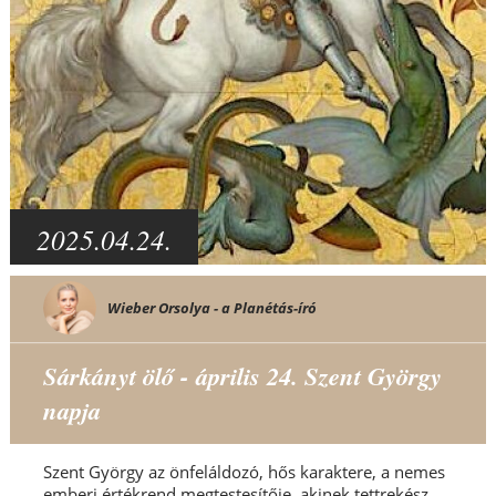
2025.04.24.
Wieber Orsolya - a Planétás-író
Sárkányt ölő - április 24. Szent György
napja
Szent György az önfeláldozó, hős karaktere, a nemes
emberi értékrend megtestesítője, akinek tettrekész