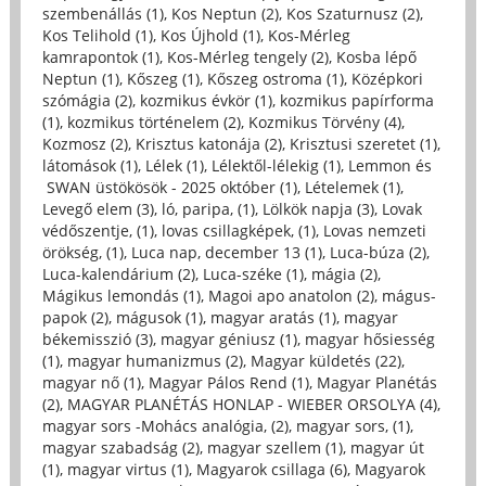
szembenállás (1)
,
Kos Neptun (2)
,
Kos Szaturnusz (2)
,
Kos Telihold (1)
,
Kos Újhold (1)
,
Kos-Mérleg
kamrapontok (1)
,
Kos-Mérleg tengely (2)
,
Kosba lépő
Neptun (1)
,
Kőszeg (1)
,
Kőszeg ostroma (1)
,
Középkori
szómágia (2)
,
kozmikus évkör (1)
,
kozmikus papírforma
(1)
,
kozmikus történelem (2)
,
Kozmikus Törvény (4)
,
Kozmosz (2)
,
Krisztus katonája (2)
,
Krisztusi szeretet (1)
,
látomások (1)
,
Lélek (1)
,
Lélektől-lélekig (1)
,
Lemmon és
SWAN üstökösök - 2025 október (1)
,
Lételemek (1)
,
Levegő elem (3)
,
ló, paripa, (1)
,
Lölkök napja (3)
,
Lovak
védőszentje, (1)
,
lovas csillagképek, (1)
,
Lovas nemzeti
örökség, (1)
,
Luca nap, december 13 (1)
,
Luca-búza (2)
,
Luca-kalendárium (2)
,
Luca-széke (1)
,
mágia (2)
,
Mágikus lemondás (1)
,
Magoi apo anatolon (2)
,
mágus-
papok (2)
,
mágusok (1)
,
magyar aratás (1)
,
magyar
békemisszió (3)
,
magyar géniusz (1)
,
magyar hősiesség
(1)
,
magyar humanizmus (2)
,
Magyar küldetés (22)
,
magyar nő (1)
,
Magyar Pálos Rend (1)
,
Magyar Planétás
(2)
,
MAGYAR PLANÉTÁS HONLAP - WIEBER ORSOLYA (4)
,
magyar sors -Mohács analógia, (2)
,
magyar sors, (1)
,
magyar szabadság (2)
,
magyar szellem (1)
,
magyar út
(1)
,
magyar virtus (1)
,
Magyarok csillaga (6)
,
Magyarok