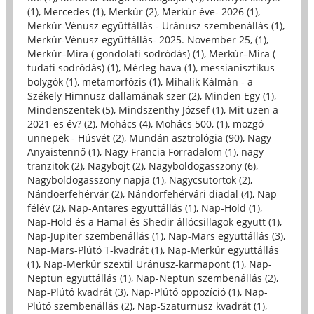
(1)
,
Mercedes (1)
,
Merkúr (2)
,
Merkúr éve- 2026 (1)
,
Merkúr-Vénusz együttállás - Uránusz szembenállás (1)
,
Merkúr-Vénusz együttállás- 2025. November 25, (1)
,
Merkúr–Mira ( gondolati sodródás) (1)
,
Merkúr–Mira (
tudati sodródás) (1)
,
Mérleg hava (1)
,
messianisztikus
bolygók (1)
,
metamorfózis (1)
,
Mihalik Kálmán - a
Székely Himnusz dallamának szer (2)
,
Minden Egy (1)
,
Mindenszentek (5)
,
Mindszenthy József (1)
,
Mit üzen a
2021-es év? (2)
,
Mohács (4)
,
Mohács 500, (1)
,
mozgó
ünnepek - Húsvét (2)
,
Mundán asztrológia (90)
,
Nagy
Anyaistennő (1)
,
Nagy Francia Forradalom (1)
,
nagy
tranzitok (2)
,
Nagyböjt (2)
,
Nagyboldogasszony (6)
,
Nagyboldogasszony napja (1)
,
Nagycsütörtök (2)
,
Nándoerfehérvár (2)
,
Nándorfehérvári diadal (4)
,
Nap
félév (2)
,
Nap-Antares együttállás (1)
,
Nap-Hold (1)
,
Nap-Hold és a Hamal és Shedir állócsillagok együtt (1)
,
Nap-Jupiter szembenállás (1)
,
Nap-Mars együttállás (3)
,
Nap-Mars-Plútó T-kvadrát (1)
,
Nap-Merkúr együttállás
(1)
,
Nap-Merkúr szextil Uránusz-karmapont (1)
,
Nap-
Neptun együttállás (1)
,
Nap-Neptun szembenállás (2)
,
Nap-Plútó kvadrát (3)
,
Nap-Plútó oppozíció (1)
,
Nap-
Plútó szembenállás (2)
,
Nap-Szaturnusz kvadrát (1)
,