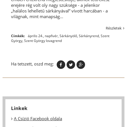
erejére rég volt oly nagy szüksége - a jelenkor
„halálos lehelletű sárkányával” vívott harcában - a
világnak, mint manapság...
Részletek
Címkék:
április 24.
,
napfivér
,
Sárkányölő
,
Sárkányrend
,
Szent
György
,
Szent György lovagrend
Ha tetszett, oszd meg:
Linkek
A Csízió Facebook oldala