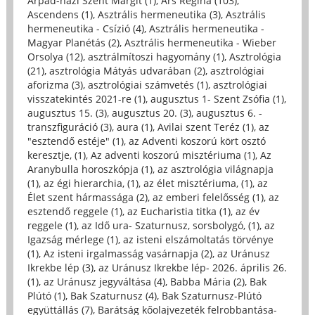
Árpád-házi Szent Margit (1)
,
Ars Regina (103)
,
Ascendens (1)
,
Asztrális hermeneutika (3)
,
Asztrális
hermeneutika - Csízió (4)
,
Asztrális hermeneutika -
Magyar Planétás (2)
,
Asztrális hermeneutika - Wieber
Orsolya (12)
,
asztrálmítoszi hagyomány (1)
,
Asztrológia
(21)
,
asztrológia Mátyás udvarában (2)
,
asztrológiai
aforizma (3)
,
asztrológiai számvetés (1)
,
asztrológiai
visszatekintés 2021-re (1)
,
augusztus 1- Szent Zsófia (1)
,
augusztus 15. (3)
,
augusztus 20. (3)
,
augusztus 6. -
transzfiguráció (3)
,
aura (1)
,
Avilai szent Teréz (1)
,
az
"esztendő estéje" (1)
,
az Adventi koszorú kört osztó
keresztje, (1)
,
Az adventi koszorú misztériuma (1)
,
Az
Aranybulla horoszkópja (1)
,
az asztrológia világnapja
(1)
,
az égi hierarchia, (1)
,
az élet misztériuma, (1)
,
az
Élet szent hármassága (2)
,
az emberi felelősség (1)
,
az
esztendő reggele (1)
,
az Eucharistia titka (1)
,
az év
reggele (1)
,
az Idő ura- Szaturnusz, sorsbolygó, (1)
,
az
Igazság mérlege (1)
,
az isteni elszámoltatás törvénye
(1)
,
Az isteni irgalmasság vasárnapja (2)
,
az Uránusz
Ikrekbe lép (3)
,
az Uránusz Ikrekbe lép- 2026. április 26.
(1)
,
az Uránusz jegyváltása (4)
,
Babba Mária (2)
,
Bak
Plútó (1)
,
Bak Szaturnusz (4)
,
Bak Szaturnusz-Plútó
együttállás (7)
,
Barátság kőolajvezeték felrobbantása-