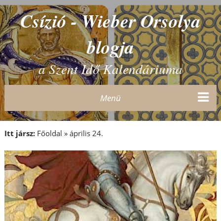
Csízió - Wieber Orsolya
blogja
a Szent Idő Kalendáriuma
Menü
Itt jársz:
Főoldal
»
április 24.