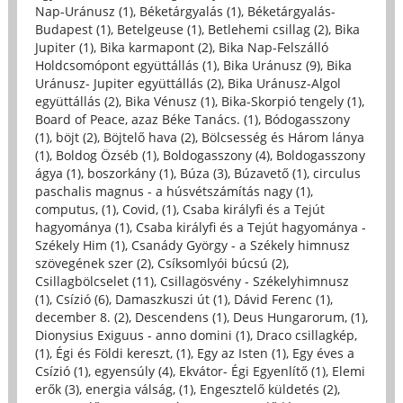
Nap-Uránusz (1)
,
Béketárgyalás (1)
,
Béketárgyalás-
Budapest (1)
,
Betelgeuse (1)
,
Betlehemi csillag (2)
,
Bika
Jupiter (1)
,
Bika karmapont (2)
,
Bika Nap-Felszálló
Holdcsomópont együttállás (1)
,
Bika Uránusz (9)
,
Bika
Uránusz- Jupiter együttállás (2)
,
Bika Uránusz-Algol
együttállás (2)
,
Bika Vénusz (1)
,
Bika-Skorpió tengely (1)
,
Board of Peace, azaz Béke Tanács. (1)
,
Bódogasszony
(1)
,
böjt (2)
,
Böjtelő hava (2)
,
Bölcsesség és Három lánya
(1)
,
Boldog Özséb (1)
,
Boldogasszony (4)
,
Boldogasszony
ágya (1)
,
boszorkány (1)
,
Búza (3)
,
Búzavető (1)
,
circulus
paschalis magnus - a húsvétszámítás nagy (1)
,
computus, (1)
,
Covid, (1)
,
Csaba királyfi és a Tejút
hagyománya (1)
,
Csaba királyfi és a Tejút hagyománya -
Székely Him (1)
,
Csanády György - a Székely himnusz
szövegének szer (2)
,
Csíksomlyói búcsú (2)
,
Csillagbölcselet (11)
,
Csillagösvény - Székelyhimnusz
(1)
,
Csízió (6)
,
Damaszkuszi út (1)
,
Dávid Ferenc (1)
,
december 8. (2)
,
Descendens (1)
,
Deus Hungarorum, (1)
,
Dionysius Exiguus - anno domini (1)
,
Draco csillagkép,
(1)
,
Égi és Földi kereszt, (1)
,
Egy az Isten (1)
,
Egy éves a
Csízió (1)
,
egyensúly (4)
,
Ekvátor- Égi Egyenlítő (1)
,
Elemi
erők (3)
,
energia válság, (1)
,
Engesztelő küldetés (2)
,