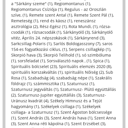
a "Sárkány szeme" (1)
,
Regiomontanus (1)
,
Regiomontanus Csíziója (1)
,
Regulus - az Oroszlán
szíve, (1)
,
Remete szent Antal (1)
,
Remete Szent Pál (1)
,
Remeteség (1)
,
rend és káosz (1)
,
reneszánsz
asztrológia (2)
,
Rész-Egész (1)
,
Rota Mundi, (1)
,
rózsa-
csodák (1)
,
rózsacsodák (1)
,
Sárkányölő (3)
,
Sárkányölő
vitéz, Április 24. népszokások (1)
,
Sárkányrend (3)
,
Sarkcsillag-Polaris (1)
,
Sarlós Boldogasszony (7)
,
saros
154-es fogyatkozási ciklus, (1)
,
Serpens csillagkép (1)
,
Skorpió hava (3)
,
Skorpió Telihold (1)
,
só szimbóluma
(1)
,
sorsfeladat (1)
,
Sorsválasztó napok , (1)
,
Spica (1)
,
Spirituális bölcselet (23)
,
Spirituális elemzés 2020 (8)
,
spirituális korszakváltás (1)
,
spirituális Nőiség (2)
,
Sub
Rosa (1)
,
Szabadság (4)
,
szabadság népe (1)
,
Szakrális
földrajz (1)
,
számmisztika (1)
,
Szaturnusz (1)
,
Szaturnusz jegyváltás (1)
,
Szaturnusz- Plútó együttállás
(2)
,
Szaturnusz-Jupiter együttállás (3)
,
Szaturnusz-
Uránusz kvadrát (4)
,
Székely Himnusz és a Tejút
hagyomány (1)
,
Székelyek csillaga (1)
,
Székelyek
csillaga- a Szaturnusz (1)
,
Szent Ágoston bölcsessége
(1)
,
Szent András (3)
,
Szent András hava (1)
,
Szent Anna
(3)
,
Szent Anna réti kápolna (1)
,
Szent Erzsébet (3)
,