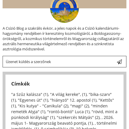
A Csízió Blog a szakrális évkör, a jeles napok és a Csízió kalendáriumi-
hagyomány rendjében ír keresztény kozmológiáról, a Boldogasszony-
örökségről, a kozmikus történelemről és Magyarország csillagzatáról az
asztrális hermeneutika világértelmező rendjében és a szinkretista
asztrológia módszerével.
Üzenet küldés a szerzőnek
Címkék
"a Szűz kalásza" (1)
,
"A világ kereke", (1)
,
"bika-szarv"
(1)
,
"Egyenes út" (1)
,
"hiányzó" 12. apostol (1)
,
"Kettős"
(1)
,
"Kis kutya" - "Canikula" (2)
,
"magi" (2)
,
"minden
remeték Atyja" (1)
,
"rontó-bontó" Luca (1)
,
"rövid, mint a
pünkösdi királyság" (1)
,
"szekercés Mátyás" (2)
,
, 2026.
május 1- Magyarország beavató pontja, (1)
,
, történelmi
ismétlődés, (1)
,
0 szimbolikája (3)
,
10 bolygós