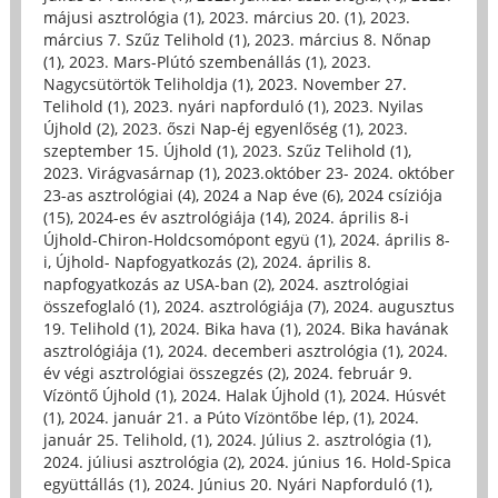
májusi asztrológia (1)
,
2023. március 20. (1)
,
2023.
március 7. Szűz Telihold (1)
,
2023. március 8. Nőnap
(1)
,
2023. Mars-Plútó szembenállás (1)
,
2023.
Nagycsütörtök Teliholdja (1)
,
2023. November 27.
Telihold (1)
,
2023. nyári napforduló (1)
,
2023. Nyilas
Újhold (2)
,
2023. őszi Nap-éj egyenlőség (1)
,
2023.
szeptember 15. Újhold (1)
,
2023. Szűz Telihold (1)
,
2023. Virágvasárnap (1)
,
2023.október 23- 2024. október
23-as asztrológiai (4)
,
2024 a Nap éve (6)
,
2024 csíziója
(15)
,
2024-es év asztrológiája (14)
,
2024. április 8-i
Újhold-Chiron-Holdcsomópont együ (1)
,
2024. április 8-
i, Újhold- Napfogyatkozás (2)
,
2024. április 8.
napfogyatkozás az USA-ban (2)
,
2024. asztrológiai
összefoglaló (1)
,
2024. asztrológiája (7)
,
2024. augusztus
19. Telihold (1)
,
2024. Bika hava (1)
,
2024. Bika havának
asztrológiája (1)
,
2024. decemberi asztrológia (1)
,
2024.
év végi asztrológiai összegzés (2)
,
2024. február 9.
Vízöntő Újhold (1)
,
2024. Halak Újhold (1)
,
2024. Húsvét
(1)
,
2024. január 21. a Púto Vízöntőbe lép, (1)
,
2024.
január 25. Telihold, (1)
,
2024. Július 2. asztrológia (1)
,
2024. júliusi asztrológia (2)
,
2024. június 16. Hold-Spica
együttállás (1)
,
2024. Június 20. Nyári Napforduló (1)
,