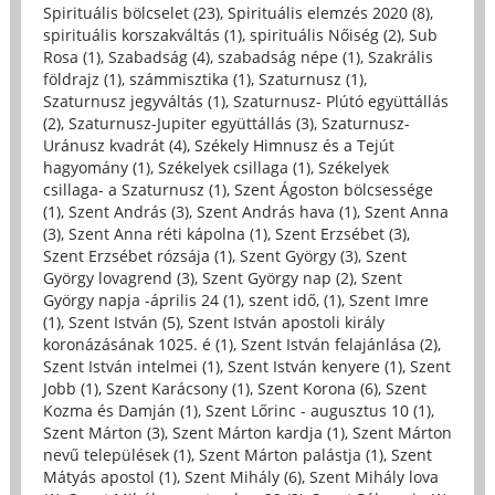
Spirituális bölcselet (23)
,
Spirituális elemzés 2020 (8)
,
spirituális korszakváltás (1)
,
spirituális Nőiség (2)
,
Sub
Rosa (1)
,
Szabadság (4)
,
szabadság népe (1)
,
Szakrális
földrajz (1)
,
számmisztika (1)
,
Szaturnusz (1)
,
Szaturnusz jegyváltás (1)
,
Szaturnusz- Plútó együttállás
(2)
,
Szaturnusz-Jupiter együttállás (3)
,
Szaturnusz-
Uránusz kvadrát (4)
,
Székely Himnusz és a Tejút
hagyomány (1)
,
Székelyek csillaga (1)
,
Székelyek
csillaga- a Szaturnusz (1)
,
Szent Ágoston bölcsessége
(1)
,
Szent András (3)
,
Szent András hava (1)
,
Szent Anna
(3)
,
Szent Anna réti kápolna (1)
,
Szent Erzsébet (3)
,
Szent Erzsébet rózsája (1)
,
Szent György (3)
,
Szent
György lovagrend (3)
,
Szent György nap (2)
,
Szent
György napja -április 24 (1)
,
szent idő, (1)
,
Szent Imre
(1)
,
Szent István (5)
,
Szent István apostoli király
koronázásának 1025. é (1)
,
Szent István felajánlása (2)
,
Szent István intelmei (1)
,
Szent István kenyere (1)
,
Szent
Jobb (1)
,
Szent Karácsony (1)
,
Szent Korona (6)
,
Szent
Kozma és Damján (1)
,
Szent Lőrinc - augusztus 10 (1)
,
Szent Márton (3)
,
Szent Márton kardja (1)
,
Szent Márton
nevű települések (1)
,
Szent Márton palástja (1)
,
Szent
Mátyás apostol (1)
,
Szent Mihály (6)
,
Szent Mihály lova