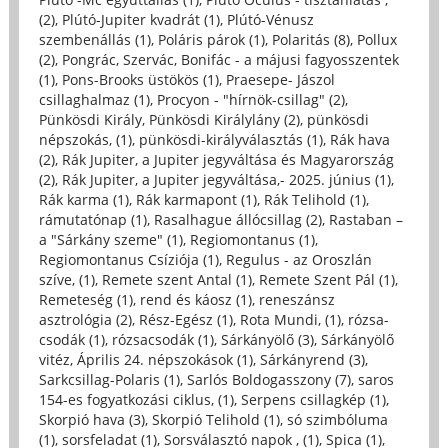
(2)
,
Plútó-Jupiter kvadrát (1)
,
Plútó-Vénusz
szembenállás (1)
,
Poláris párok (1)
,
Polaritás (8)
,
Pollux
(2)
,
Pongrác, Szervác, Bonifác - a májusi fagyosszentek
(1)
,
Pons-Brooks üstökös (1)
,
Praesepe- Jászol
csillaghalmaz (1)
,
Procyon - "hírnök-csillag" (2)
,
Pünkösdi Király, Pünkösdi Királylány (2)
,
pünkösdi
népszokás, (1)
,
pünkösdi-királyválasztás (1)
,
Rák hava
(2)
,
Rák Jupiter, a Jupiter jegyváltása és Magyarország
(2)
,
Rák Jupiter, a Jupiter jegyváltása,- 2025. június (1)
,
Rák karma (1)
,
Rák karmapont (1)
,
Rák Telihold (1)
,
rámutatónap (1)
,
Rasalhague állócsillag (2)
,
Rastaban –
a "Sárkány szeme" (1)
,
Regiomontanus (1)
,
Regiomontanus Csíziója (1)
,
Regulus - az Oroszlán
szíve, (1)
,
Remete szent Antal (1)
,
Remete Szent Pál (1)
,
Remeteség (1)
,
rend és káosz (1)
,
reneszánsz
asztrológia (2)
,
Rész-Egész (1)
,
Rota Mundi, (1)
,
rózsa-
csodák (1)
,
rózsacsodák (1)
,
Sárkányölő (3)
,
Sárkányölő
vitéz, Április 24. népszokások (1)
,
Sárkányrend (3)
,
Sarkcsillag-Polaris (1)
,
Sarlós Boldogasszony (7)
,
saros
154-es fogyatkozási ciklus, (1)
,
Serpens csillagkép (1)
,
Skorpió hava (3)
,
Skorpió Telihold (1)
,
só szimbóluma
(1)
,
sorsfeladat (1)
,
Sorsválasztó napok , (1)
,
Spica (1)
,