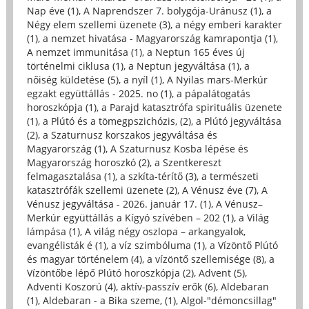
Nap éve (1)
,
A Naprendszer 7. bolygója-Uránusz (1)
,
a
Négy elem szellemi üzenete (3)
,
a négy emberi karakter
(1)
,
a nemzet hivatása - Magyarország kamrapontja (1)
,
A nemzet immunitása (1)
,
a Neptun 165 éves új
történelmi ciklusa (1)
,
a Neptun jegyváltása (1)
,
a
nőiség küldetése (5)
,
a nyíl (1)
,
A Nyilas mars-Merkúr
egzakt együttállás - 2025. no (1)
,
a pápalátogatás
horoszkópja (1)
,
a Parajd katasztrófa spirituális üzenete
(1)
,
a Plútó és a tömegpszichózis, (2)
,
a Plútó jegyváltása
(2)
,
a Szaturnusz korszakos jegyváltása és
Magyarország (1)
,
A Szaturnusz Kosba lépése és
Magyarország horoszkó (2)
,
a Szentkereszt
felmagasztalása (1)
,
a szkíta-térítő (3)
,
a természeti
katasztrófák szellemi üzenete (2)
,
A Vénusz éve (7)
,
A
Vénusz jegyváltása - 2026. január 17. (1)
,
A Vénusz–
Merkúr együttállás a Kígyó szívében – 202 (1)
,
a Világ
lámpása (1)
,
A világ négy oszlopa – arkangyalok,
evangélisták é (1)
,
a víz szimbóluma (1)
,
a Vízöntő Plútó
és magyar történelem (4)
,
a vízöntő szellemisége (8)
,
a
Vízöntőbe lépő Plútó horoszkópja (2)
,
Advent (5)
,
Adventi Koszorú (4)
,
aktív-passzív erők (6)
,
Aldebaran
(1)
,
Aldebaran - a Bika szeme, (1)
,
Algol-"démoncsillag"