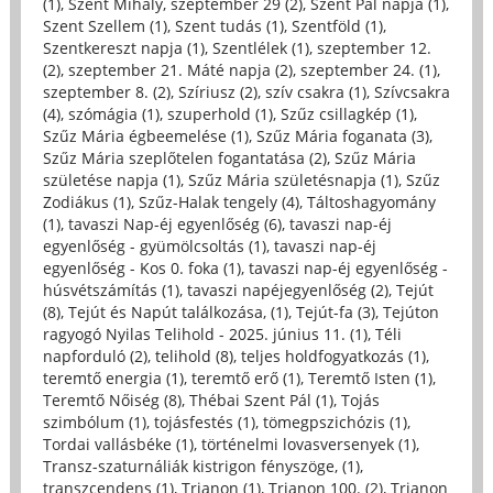
(1)
,
Szent Mihály, szeptember 29 (2)
,
Szent Pál napja (1)
,
Szent Szellem (1)
,
Szent tudás (1)
,
Szentföld (1)
,
Szentkereszt napja (1)
,
Szentlélek (1)
,
szeptember 12.
(2)
,
szeptember 21. Máté napja (2)
,
szeptember 24. (1)
,
szeptember 8. (2)
,
Szíriusz (2)
,
szív csakra (1)
,
Szívcsakra
(4)
,
szómágia (1)
,
szuperhold (1)
,
Szűz csillagkép (1)
,
Szűz Mária égbeemelése (1)
,
Szűz Mária foganata (3)
,
Szűz Mária szeplőtelen fogantatása (2)
,
Szűz Mária
születése napja (1)
,
Szűz Mária születésnapja (1)
,
Szűz
Zodiákus (1)
,
Szűz-Halak tengely (4)
,
Táltoshagyomány
(1)
,
tavaszi Nap-éj egyenlőség (6)
,
tavaszi nap-éj
egyenlőség - gyümölcsoltás (1)
,
tavaszi nap-éj
egyenlőség - Kos 0. foka (1)
,
tavaszi nap-éj egyenlőség -
húsvétszámítás (1)
,
tavaszi napéjegyenlőség (2)
,
Tejút
(8)
,
Tejút és Napút találkozása, (1)
,
Tejút-fa (3)
,
Tejúton
ragyogó Nyilas Telihold - 2025. június 11. (1)
,
Téli
napforduló (2)
,
telihold (8)
,
teljes holdfogyatkozás (1)
,
teremtő energia (1)
,
teremtő erő (1)
,
Teremtő Isten (1)
,
Teremtő Nőiség (8)
,
Thébai Szent Pál (1)
,
Tojás
szimbólum (1)
,
tojásfestés (1)
,
tömegpszichózis (1)
,
Tordai vallásbéke (1)
,
történelmi lovasversenyek (1)
,
Transz-szaturnáliák kistrigon fényszöge, (1)
,
transzcendens (1)
,
Trianon (1)
,
Trianon 100. (2)
,
Trianon