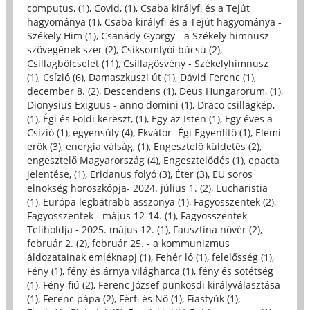
computus, (1)
,
Covid, (1)
,
Csaba királyfi és a Tejút
hagyománya (1)
,
Csaba királyfi és a Tejút hagyománya -
Székely Him (1)
,
Csanády György - a Székely himnusz
szövegének szer (2)
,
Csíksomlyói búcsú (2)
,
Csillagbölcselet (11)
,
Csillagösvény - Székelyhimnusz
(1)
,
Csízió (6)
,
Damaszkuszi út (1)
,
Dávid Ferenc (1)
,
december 8. (2)
,
Descendens (1)
,
Deus Hungarorum, (1)
,
Dionysius Exiguus - anno domini (1)
,
Draco csillagkép,
(1)
,
Égi és Földi kereszt, (1)
,
Egy az Isten (1)
,
Egy éves a
Csízió (1)
,
egyensúly (4)
,
Ekvátor- Égi Egyenlítő (1)
,
Elemi
erők (3)
,
energia válság, (1)
,
Engesztelő küldetés (2)
,
engesztelő Magyarország (4)
,
Engesztelődés (1)
,
epacta
jelentése, (1)
,
Eridanus folyó (3)
,
Éter (3)
,
EU soros
elnökség horoszkópja- 2024. július 1. (2)
,
Eucharistia
(1)
,
Európa legbátrabb asszonya (1)
,
Fagyosszentek (2)
,
Fagyosszentek - május 12-14. (1)
,
Fagyosszentek
Teliholdja - 2025. május 12. (1)
,
Fausztina nővér (2)
,
február 2. (2)
,
február 25. - a kommunizmus
áldozatainak emléknapj (1)
,
Fehér ló (1)
,
felelősség (1)
,
Fény (1)
,
fény és árnya világharca (1)
,
fény és sötétség
(1)
,
Fény-fiú (2)
,
Ferenc József pünkösdi királyválasztása
(1)
,
Ferenc pápa (2)
,
Férfi és Nő (1)
,
Fiastyúk (1)
,