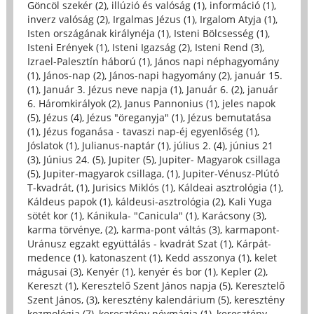
Göncöl szekér (2)
,
illúzió és valóság (1)
,
információ (1)
,
inverz valóság (2)
,
Irgalmas Jézus (1)
,
Irgalom Atyja (1)
,
Isten országának királynéja (1)
,
Isteni Bölcsesség (1)
,
Isteni Erények (1)
,
Isteni Igazság (2)
,
Isteni Rend (3)
,
Izrael-Palesztín háború (1)
,
János napi néphagyomány
(1)
,
János-nap (2)
,
János-napi hagyomány (2)
,
január 15.
(1)
,
Január 3. Jézus neve napja (1)
,
Január 6. (2)
,
január
6. Háromkirályok (2)
,
Janus Pannonius (1)
,
jeles napok
(5)
,
Jézus (4)
,
Jézus "öreganyja" (1)
,
Jézus bemutatása
(1)
,
Jézus foganása - tavaszi nap-éj egyenlőség (1)
,
Jóslatok (1)
,
Julianus-naptár (1)
,
július 2. (4)
,
június 21
(3)
,
Június 24. (5)
,
Jupiter (5)
,
Jupiter- Magyarok csillaga
(5)
,
Jupiter-magyarok csillaga, (1)
,
Jupiter-Vénusz-Plútó
T-kvadrát, (1)
,
Jurisics Miklós (1)
,
Káldeai asztrológia (1)
,
Káldeus papok (1)
,
káldeusi-asztrológia (2)
,
Kali Yuga
sötét kor (1)
,
Kánikula- "Canicula" (1)
,
Karácsony (3)
,
karma törvénye, (2)
,
karma-pont váltás (3)
,
karmapont-
Uránusz egzakt együttálás - kvadrát Szat (1)
,
Kárpát-
medence (1)
,
katonaszent (1)
,
Kedd asszonya (1)
,
kelet
mágusai (3)
,
Kenyér (1)
,
kenyér és bor (1)
,
Kepler (2)
,
Kereszt (1)
,
Keresztelő Szent János napja (5)
,
Keresztelő
Szent János, (3)
,
keresztény kalendárium (5)
,
keresztény
kozmológia (7)
,
keresztény névmágia (1)
,
keresztény