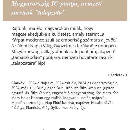
Magyarország IC-pontja, nemzeti
sorsunk "talapzata"
Rajtunk, ma élő magyarokon múlik, hogy
megcselekedjük-e a küldetést, amely szerint „a
Kárpát-medence szüli az emberiség számára a jövőt."
Az áldott Nap a Világ Győzelmes Királynője ünnepén,
Magyarország csillagzatának az Ic pontjára, alapvető
„támaszkodási” pontjára, nemzeti hovatartozásunk
„talapzatára” lép!
Részletek
Címkék:
2024 a Nap éve
,
2024 csíziója
,
2024-es év asztrológiája
,
2024. május 1.
,
Bika Jupiter
,
Bika Uránusz
,
Bika Uránusz- Jupiter
együttállás
,
Bika Vénusz
,
engesztelő Magyarország
,
Kos Mars
,
Kos
Mars-Halak Neptun együttállás
,
Magyar küldetés
,
május 1.
,
Mundán asztrológia
,
Nap-Plútó kvadrát
,
napfivér
,
Natália nővér
,
Pió Atya
,
Planétás
,
Világ Győzelmes Királynője