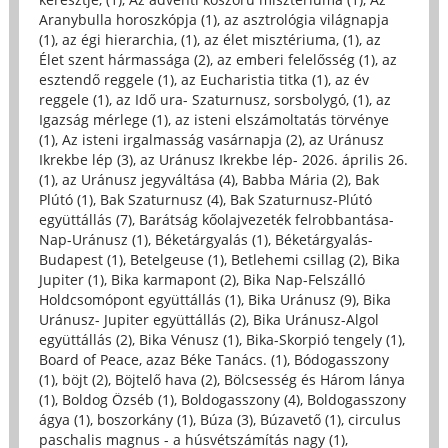
Aranybulla horoszkópja (1)
,
az asztrológia világnapja
(1)
,
az égi hierarchia, (1)
,
az élet misztériuma, (1)
,
az
Élet szent hármassága (2)
,
az emberi felelősség (1)
,
az
esztendő reggele (1)
,
az Eucharistia titka (1)
,
az év
reggele (1)
,
az Idő ura- Szaturnusz, sorsbolygó, (1)
,
az
Igazság mérlege (1)
,
az isteni elszámoltatás törvénye
(1)
,
Az isteni irgalmasság vasárnapja (2)
,
az Uránusz
Ikrekbe lép (3)
,
az Uránusz Ikrekbe lép- 2026. április 26.
(1)
,
az Uránusz jegyváltása (4)
,
Babba Mária (2)
,
Bak
Plútó (1)
,
Bak Szaturnusz (4)
,
Bak Szaturnusz-Plútó
együttállás (7)
,
Barátság kőolajvezeték felrobbantása-
Nap-Uránusz (1)
,
Béketárgyalás (1)
,
Béketárgyalás-
Budapest (1)
,
Betelgeuse (1)
,
Betlehemi csillag (2)
,
Bika
Jupiter (1)
,
Bika karmapont (2)
,
Bika Nap-Felszálló
Holdcsomópont együttállás (1)
,
Bika Uránusz (9)
,
Bika
Uránusz- Jupiter együttállás (2)
,
Bika Uránusz-Algol
együttállás (2)
,
Bika Vénusz (1)
,
Bika-Skorpió tengely (1)
,
Board of Peace, azaz Béke Tanács. (1)
,
Bódogasszony
(1)
,
böjt (2)
,
Böjtelő hava (2)
,
Bölcsesség és Három lánya
(1)
,
Boldog Özséb (1)
,
Boldogasszony (4)
,
Boldogasszony
ágya (1)
,
boszorkány (1)
,
Búza (3)
,
Búzavető (1)
,
circulus
paschalis magnus - a húsvétszámítás nagy (1)
,