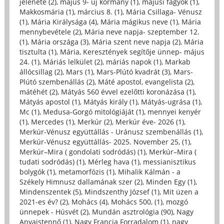
jelenete (2)
,
május 9- új kormány (1)
,
májusi fagyok (1)
,
Makkosmária (1)
,
március 8. (1)
,
Mária Csillaga- Vénusz
(1)
,
Mária Királysága (4)
,
Mária mágikus neve (1)
,
Mária
mennybevétele (2)
,
Mária neve napja- szeptember 12.
(1)
,
Mária országa (3)
,
Mária szent neve napja (2)
,
Mária
tisztulta (1)
,
Mária, Keresztények segítője ünnep- május
24. (1)
,
Máriás lelkület (2)
,
máriás napok (1)
,
Markab
állócsillag (2)
,
Mars (1)
,
Mars-Plútó kvadrát (3)
,
Mars-
Plútó szembenállás (2)
,
Máté apostol, evangelista (2)
,
mátéhét (2)
,
Mátyás 560 évvel ezelőtti koronázása (1)
,
Mátyás apostol (1)
,
Mátyás király (1)
,
Mátyás-ugrása (1)
,
Mc (1)
,
Medusa-Gorgó mitológiáját (1)
,
mennyei kenyér
(1)
,
Mercedes (1)
,
Merkúr (2)
,
Merkúr éve- 2026 (1)
,
Merkúr-Vénusz együttállás - Uránusz szembenállás (1)
,
Merkúr-Vénusz együttállás- 2025. November 25, (1)
,
Merkúr–Mira ( gondolati sodródás) (1)
,
Merkúr–Mira (
tudati sodródás) (1)
,
Mérleg hava (1)
,
messianisztikus
bolygók (1)
,
metamorfózis (1)
,
Mihalik Kálmán - a
Székely Himnusz dallamának szer (2)
,
Minden Egy (1)
,
Mindenszentek (5)
,
Mindszenthy József (1)
,
Mit üzen a
2021-es év? (2)
,
Mohács (4)
,
Mohács 500, (1)
,
mozgó
ünnepek - Húsvét (2)
,
Mundán asztrológia (90)
,
Nagy
Anyaistennő (1)
,
Nagy Francia Forradalom (1)
,
nagy