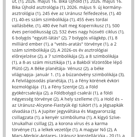
út, (1)
,
2026. május 16. Bika Újhold (1)
,
2026. május 16.
Bika Újhold asztrológia (1)
,
2026. május 9. új kormány-
asztrológia (1)
,
245 éve az Uránusz felfedezése, (1)
,
40
(1)
,
40-es szám szimbolikája (1)
,
455 éves tordai
vallásbéke, (1)
,
480 éve halt meg Kopernikusz (1)
,
500
éves periodikusság (2)
,
532 éves nagy húsvéti ciklus (1)
,
6 bolygós "együtt-látás" (2)
,
7 bolygós világkép, (1)
,
8
milliárd ember (1)
,
a "vetés-aratás" törvénye (1)
,
a 2
szám szimbolikája (2)
,
A 2026-os év asztrológiai
előrejelzése (2)
,
a 7 szimbolikája (2)
,
a 8 szimbolikája
(1)
,
a 8-as szám misztikája (1)
,
a Bakból Vízöntőbe lépő
Plútó (2)
,
A Béke planétája- Vénusz (2)
,
a béke
világnapja- január 1. (1)
,
a búzanövény szimbolikája (3)
,
A Felvilágosodás planétája, (1)
,
a Fény körének évköri
kozmológiája (1)
,
a Fény Szentje (2)
,
a Föld
gyökércsakrája (2)
,
a Földbolygó csakrái (1)
,
a földi
négyesség törvénye (2)
,
A hely szelleme (1)
,
a Hold és –
az Uránusz-Alcyone-Fiastyúk égi tükört (1)
,
a Jégsapkák
olvadása (1)
,
A Jupiter jegyváltása és Magyarország
csillagzata (1)
,
a kenyér szimbóluma (1)
,
A kígyó Szíve-
Unukalhai csillag (2)
,
a korona vírus és a karma
törvénye (1)
,
a lelkek vezetője (1)
,
A magyar Nő (2)
,
A
Mars-Merkúr-Antares- Uránusz konstellációja - 20 (1)
,
a