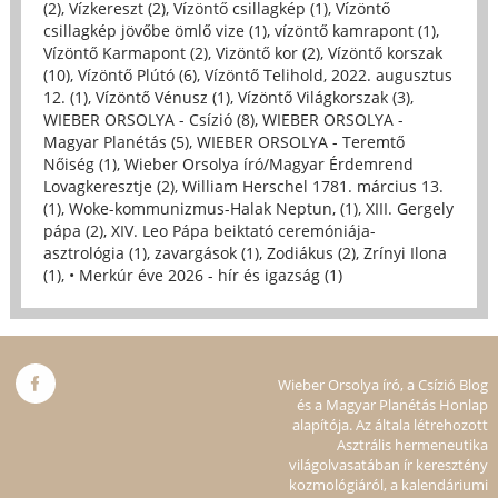
(2)
,
Vízkereszt (2)
,
Vízöntő csillagkép (1)
,
Vízöntő
csillagkép jövőbe ömlő vize (1)
,
vízöntő kamrapont (1)
,
Vízöntő Karmapont (2)
,
Vizöntő kor (2)
,
Vízöntő korszak
(10)
,
Vízöntő Plútó (6)
,
Vízöntő Telihold, 2022. augusztus
12. (1)
,
Vízöntő Vénusz (1)
,
Vízöntő Világkorszak (3)
,
WIEBER ORSOLYA - Csízió (8)
,
WIEBER ORSOLYA -
Magyar Planétás (5)
,
WIEBER ORSOLYA - Teremtő
Nőiség (1)
,
Wieber Orsolya író/Magyar Érdemrend
Lovagkeresztje (2)
,
William Herschel 1781. március 13.
(1)
,
Woke-kommunizmus-Halak Neptun, (1)
,
XIII. Gergely
pápa (2)
,
XIV. Leo Pápa beiktató ceremóniája-
asztrológia (1)
,
zavargások (1)
,
Zodiákus (2)
,
Zrínyi Ilona
(1)
,
• Merkúr éve 2026 - hír és igazság (1)
Wieber Orsolya író, a Csízió Blog
és a Magyar Planétás Honlap
alapítója. Az általa létrehozott
Asztrális hermeneutika
világolvasatában ír keresztény
kozmológiáról, a kalendáriumi