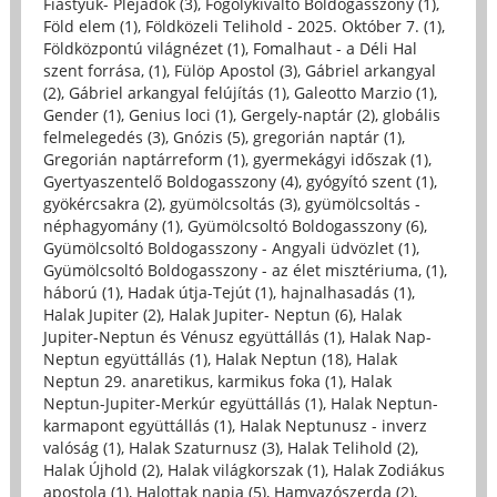
Fiastyúk- Plejadok (3)
,
Fogolykiváltó Boldogasszony (1)
,
Föld elem (1)
,
Földközeli Telihold - 2025. Október 7. (1)
,
Földközpontú világnézet (1)
,
Fomalhaut - a Déli Hal
szent forrása, (1)
,
Fülöp Apostol (3)
,
Gábriel arkangyal
(2)
,
Gábriel arkangyal felújítás (1)
,
Galeotto Marzio (1)
,
Gender (1)
,
Genius loci (1)
,
Gergely-naptár (2)
,
globális
felmelegedés (3)
,
Gnózis (5)
,
gregorián naptár (1)
,
Gregorián naptárreform (1)
,
gyermekágyi időszak (1)
,
Gyertyaszentelő Boldogasszony (4)
,
gyógyító szent (1)
,
gyökércsakra (2)
,
gyümölcsoltás (3)
,
gyümölcsoltás -
néphagyomány (1)
,
Gyümölcsoltó Boldogasszony (6)
,
Gyümölcsoltó Boldogasszony - Angyali üdvözlet (1)
,
Gyümölcsoltó Boldogasszony - az élet misztériuma, (1)
,
háború (1)
,
Hadak útja-Tejút (1)
,
hajnalhasadás (1)
,
Halak Jupiter (2)
,
Halak Jupiter- Neptun (6)
,
Halak
Jupiter-Neptun és Vénusz együttállás (1)
,
Halak Nap-
Neptun együttállás (1)
,
Halak Neptun (18)
,
Halak
Neptun 29. anaretikus, karmikus foka (1)
,
Halak
Neptun-Jupiter-Merkúr együttállás (1)
,
Halak Neptun-
karmapont együttállás (1)
,
Halak Neptunusz - inverz
valóság (1)
,
Halak Szaturnusz (3)
,
Halak Telihold (2)
,
Halak Újhold (2)
,
Halak világkorszak (1)
,
Halak Zodiákus
apostola (1)
,
Halottak napja (5)
,
Hamvazószerda (2)
,