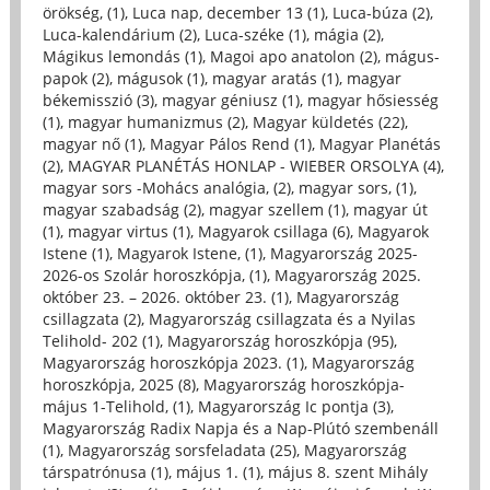
örökség, (1)
,
Luca nap, december 13 (1)
,
Luca-búza (2)
,
Luca-kalendárium (2)
,
Luca-széke (1)
,
mágia (2)
,
Mágikus lemondás (1)
,
Magoi apo anatolon (2)
,
mágus-
papok (2)
,
mágusok (1)
,
magyar aratás (1)
,
magyar
békemisszió (3)
,
magyar géniusz (1)
,
magyar hősiesség
(1)
,
magyar humanizmus (2)
,
Magyar küldetés (22)
,
magyar nő (1)
,
Magyar Pálos Rend (1)
,
Magyar Planétás
(2)
,
MAGYAR PLANÉTÁS HONLAP - WIEBER ORSOLYA (4)
,
magyar sors -Mohács analógia, (2)
,
magyar sors, (1)
,
magyar szabadság (2)
,
magyar szellem (1)
,
magyar út
(1)
,
magyar virtus (1)
,
Magyarok csillaga (6)
,
Magyarok
Istene (1)
,
Magyarok Istene, (1)
,
Magyarország 2025-
2026-os Szolár horoszkópja, (1)
,
Magyarország 2025.
október 23. – 2026. október 23. (1)
,
Magyarország
csillagzata (2)
,
Magyarország csillagzata és a Nyilas
Telihold- 202 (1)
,
Magyarország horoszkópja (95)
,
Magyarország horoszkópja 2023. (1)
,
Magyarország
horoszkópja, 2025 (8)
,
Magyarország horoszkópja-
május 1-Telihold, (1)
,
Magyarország Ic pontja (3)
,
Magyarország Radix Napja és a Nap-Plútó szembenáll
(1)
,
Magyarország sorsfeladata (25)
,
Magyarország
társpatrónusa (1)
,
május 1. (1)
,
május 8. szent Mihály