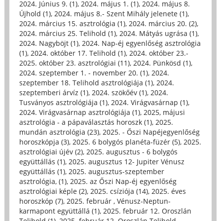
2024. Június 9. (1)
,
2024. május 1. (1)
,
2024. május 8.
Újhold (1)
,
2024. május 8.- Szent Mihály jelenete (1)
,
2024. március 15. asztrológia (1)
,
2024. március 20. (2)
,
2024. március 25. Telihold (1)
,
2024. Mátyás ugrása (1)
,
2024. Nagyböjt (1)
,
2024. Nap-éj egyenlőség asztrológia
(1)
,
2024. október 17. Telihold (1)
,
2024. október 23.-
2025. október 23. asztrológiai (11)
,
2024. Pünkösd (1)
,
2024. szeptember 1. - november 20. (1)
,
2024.
szeptember 18. Telihold asztrológiája (1)
,
2024.
szeptemberi árvíz (1)
,
2024. szökőév (1)
,
2024.
Tusványos asztrológiája (1)
,
2024. Virágvasárnap (1)
,
2024. Virágvasárnap asztrológiája (1)
,
2025, májusi
asztrológia - a pápaválasztás horoszk (1)
,
2025.
mundán asztrológia (23)
,
2025. - Őszi Napéjegyenlőség
horoszkópja (3)
,
2025. 6 bolygós planéta-füzér (5)
,
2025.
asztrológiai újév (2)
,
2025. augusztus - 6 bolygós
együttállás (1)
,
2025. augusztus 12- Jupiter Vénusz
együttállás (1)
,
2025. augusztus-szeptember
asztrológia, (1)
,
2025. az Őszi Nap-éj egyenlőség
asztrológiai képle (2)
,
2025. csíziója (14)
,
2025. éves
horoszkóp (7)
,
2025. február , Vénusz-Neptun-
karmapont együttállá (1)
,
2025. február 12. Oroszlán
Telihold (1)
,
2025. február 12. Oroszlán Telihold -