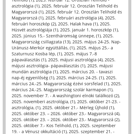
asztrológia (1)
,
2025. február 12. Oroszlán Telihold és
Magyarorszá (1)
,
2025. február 12. Oroszlán Telihold és
Magyarorszá (1)
,
2025. februári asztrológia (4)
,
2025.
februári horoszkóp (2)
,
2025. Halak hava (1)
,
2025.
Húsvét asztrológiája (1)
,
2025. január 1. horoszkóp (1)
,
2025. június 15.- Szentháromság ünnepe, (1)
,
2025.
Magyarország csillagzata (13)
,
2025. május 24-25. Nap-
Uránusz-Merkúr együttállás, (1)
,
2025. május 25.- a
Szaturnusz Kosba lép, (1)
,
2025. május 7.-8
pápaválasztás (1)
,
2025. májusi asztrológia (4)
,
2025.
májusi asztrológia- pápaválasztás (1)
,
2025. májusi
mundán asztrológia (1)
,
2025. március 20. - tavaszi
nap-éj egyenlőség (1)
,
2025. március 24-25. (1)
,
2025.
március 24.-25. Magyarország ézévi sorsfelad (1)
,
2025.
március 24.-25. Magyarország szolár karmapon (1)
,
2025. november 7. - A washingtoni elnöki találkozó (2)
,
2025. novemberi asztrológia, (1)
,
2025. október 21-23. -
asztrológia, (1)
,
2025. október 21.- Mérleg Újhold (1)
,
2025. október 23. – 2026. október 23.- Magyarorszá (4)
,
2025. október 23. – 2026. október 23.- Magyarorszá (2)
,
2025. október 7.- Kos Telihold, (1)
,
2025. szeptember
19. - a Vénusz okkultáció (1)
,
2025. szeptember 21. -