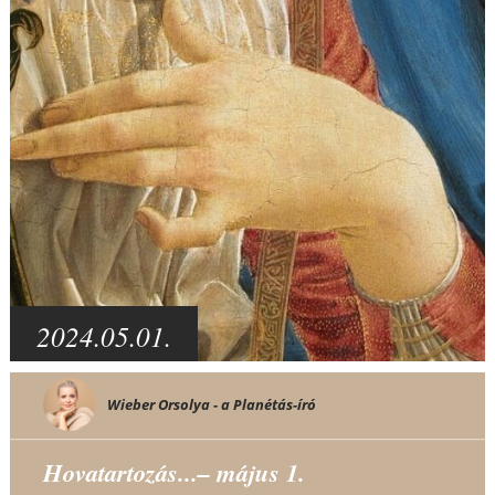
2024.05.01.
Wieber Orsolya - a Planétás-író
Hovatartozás...– május 1.