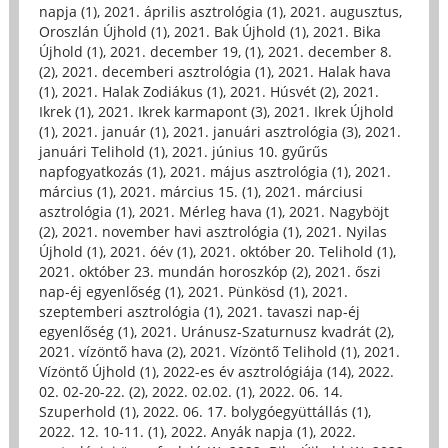
napja (1)
,
2021. április asztrológia (1)
,
2021. augusztus,
Oroszlán Újhold (1)
,
2021. Bak Újhold (1)
,
2021. Bika
Újhold (1)
,
2021. december 19, (1)
,
2021. december 8.
(2)
,
2021. decemberi asztrológia (1)
,
2021. Halak hava
(1)
,
2021. Halak Zodiákus (1)
,
2021. Húsvét (2)
,
2021.
Ikrek (1)
,
2021. Ikrek karmapont (3)
,
2021. Ikrek Újhold
(1)
,
2021. január (1)
,
2021. januári asztrológia (3)
,
2021.
januári Telihold (1)
,
2021. június 10. gyűrűs
napfogyatkozás (1)
,
2021. május asztrológia (1)
,
2021.
március (1)
,
2021. március 15. (1)
,
2021. márciusi
asztrológia (1)
,
2021. Mérleg hava (1)
,
2021. Nagyböjt
(2)
,
2021. november havi asztrológia (1)
,
2021. Nyilas
Újhold (1)
,
2021. óév (1)
,
2021. október 20. Telihold (1)
,
2021. október 23. mundán horoszkóp (2)
,
2021. őszi
nap-éj egyenlőség (1)
,
2021. Pünkösd (1)
,
2021.
szeptemberi asztrológia (1)
,
2021. tavaszi nap-éj
egyenlőség (1)
,
2021. Uránusz-Szaturnusz kvadrát (2)
,
2021. vízöntő hava (2)
,
2021. Vízöntő Telihold (1)
,
2021.
Vízöntő Újhold (1)
,
2022-es év asztrológiája (14)
,
2022.
02. 02-20-22. (2)
,
2022. 02.02. (1)
,
2022. 06. 14.
Szuperhold (1)
,
2022. 06. 17. bolygóegyüttállás (1)
,
2022. 12. 10-11. (1)
,
2022. Anyák napja (1)
,
2022.