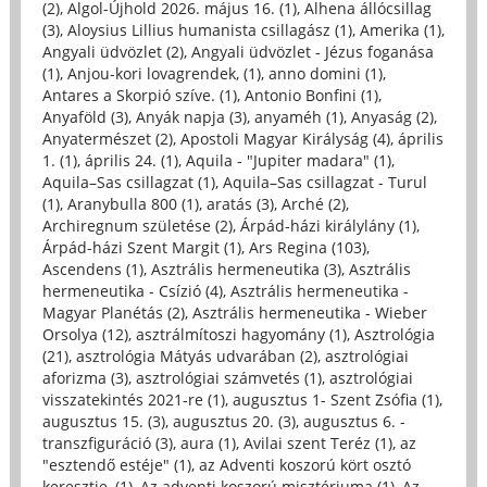
(2)
,
Algol-Újhold 2026. május 16. (1)
,
Alhena állócsillag
(3)
,
Aloysius Lillius humanista csillagász (1)
,
Amerika (1)
,
Angyali üdvözlet (2)
,
Angyali üdvözlet - Jézus foganása
(1)
,
Anjou-kori lovagrendek, (1)
,
anno domini (1)
,
Antares a Skorpió szíve. (1)
,
Antonio Bonfini (1)
,
Anyaföld (3)
,
Anyák napja (3)
,
anyaméh (1)
,
Anyaság (2)
,
Anyatermészet (2)
,
Apostoli Magyar Királyság (4)
,
április
1. (1)
,
április 24. (1)
,
Aquila - "Jupiter madara" (1)
,
Aquila–Sas csillagzat (1)
,
Aquila–Sas csillagzat - Turul
(1)
,
Aranybulla 800 (1)
,
aratás (3)
,
Arché (2)
,
Archiregnum születése (2)
,
Árpád-házi királylány (1)
,
Árpád-házi Szent Margit (1)
,
Ars Regina (103)
,
Ascendens (1)
,
Asztrális hermeneutika (3)
,
Asztrális
hermeneutika - Csízió (4)
,
Asztrális hermeneutika -
Magyar Planétás (2)
,
Asztrális hermeneutika - Wieber
Orsolya (12)
,
asztrálmítoszi hagyomány (1)
,
Asztrológia
(21)
,
asztrológia Mátyás udvarában (2)
,
asztrológiai
aforizma (3)
,
asztrológiai számvetés (1)
,
asztrológiai
visszatekintés 2021-re (1)
,
augusztus 1- Szent Zsófia (1)
,
augusztus 15. (3)
,
augusztus 20. (3)
,
augusztus 6. -
transzfiguráció (3)
,
aura (1)
,
Avilai szent Teréz (1)
,
az
"esztendő estéje" (1)
,
az Adventi koszorú kört osztó
keresztje, (1)
,
Az adventi koszorú misztériuma (1)
,
Az