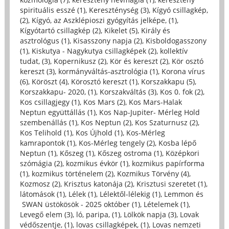
spirituális esszé (1)
,
Kereszténység (3)
,
Kígyó csillagkép,
(2)
,
Kígyó, az Aszklépioszi gyógyítás jelképe, (1)
,
Kígyótartó csillagkép (2)
,
Kikelet (5)
,
Király és
asztrológus (1)
,
Kisasszony napja (2)
,
Kisboldogasszony
(1)
,
Kiskutya - Nagykutya csillagképek (2)
,
kollektív
tudat, (3)
,
Kopernikusz (2)
,
Kör és kereszt (2)
,
Kör osztó
kereszt (3)
,
kormányváltás-asztrológia (1)
,
Korona vírus
(6)
,
Köröszt (4)
,
Körosztó kereszt (1)
,
Korszakkapu (5)
,
Korszakkapu- 2020, (1)
,
Korszakváltás (3)
,
Kos 0. fok (2)
,
Kos csillagjegy (1)
,
Kos Mars (2)
,
Kos Mars-Halak
Neptun együttállás (1)
,
Kos Nap-Jupiter- Mérleg Hold
szembenállás (1)
,
Kos Neptun (2)
,
Kos Szaturnusz (2)
,
Kos Telihold (1)
,
Kos Újhold (1)
,
Kos-Mérleg
kamrapontok (1)
,
Kos-Mérleg tengely (2)
,
Kosba lépő
Neptun (1)
,
Kőszeg (1)
,
Kőszeg ostroma (1)
,
Középkori
szómágia (2)
,
kozmikus évkör (1)
,
kozmikus papírforma
(1)
,
kozmikus történelem (2)
,
Kozmikus Törvény (4)
,
Kozmosz (2)
,
Krisztus katonája (2)
,
Krisztusi szeretet (1)
,
látomások (1)
,
Lélek (1)
,
Lélektől-lélekig (1)
,
Lemmon és
SWAN üstökösök - 2025 október (1)
,
Lételemek (1)
,
Levegő elem (3)
,
ló, paripa, (1)
,
Lölkök napja (3)
,
Lovak
védőszentje, (1)
,
lovas csillagképek, (1)
,
Lovas nemzeti