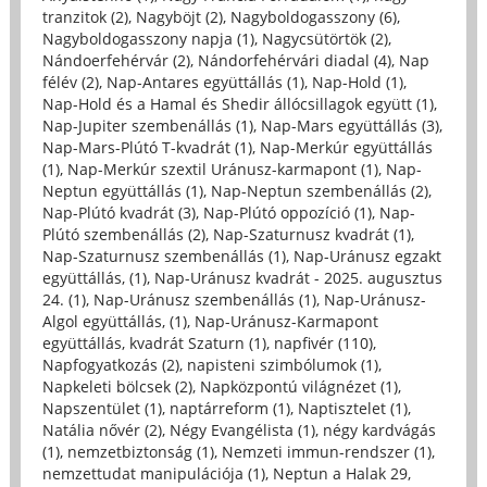
tranzitok (2)
,
Nagyböjt (2)
,
Nagyboldogasszony (6)
,
Nagyboldogasszony napja (1)
,
Nagycsütörtök (2)
,
Nándoerfehérvár (2)
,
Nándorfehérvári diadal (4)
,
Nap
félév (2)
,
Nap-Antares együttállás (1)
,
Nap-Hold (1)
,
Nap-Hold és a Hamal és Shedir állócsillagok együtt (1)
,
Nap-Jupiter szembenállás (1)
,
Nap-Mars együttállás (3)
,
Nap-Mars-Plútó T-kvadrát (1)
,
Nap-Merkúr együttállás
(1)
,
Nap-Merkúr szextil Uránusz-karmapont (1)
,
Nap-
Neptun együttállás (1)
,
Nap-Neptun szembenállás (2)
,
Nap-Plútó kvadrát (3)
,
Nap-Plútó oppozíció (1)
,
Nap-
Plútó szembenállás (2)
,
Nap-Szaturnusz kvadrát (1)
,
Nap-Szaturnusz szembenállás (1)
,
Nap-Uránusz egzakt
együttállás, (1)
,
Nap-Uránusz kvadrát - 2025. augusztus
24. (1)
,
Nap-Uránusz szembenállás (1)
,
Nap-Uránusz-
Algol együttállás, (1)
,
Nap-Uránusz-Karmapont
együttállás, kvadrát Szaturn (1)
,
napfivér (110)
,
Napfogyatkozás (2)
,
napisteni szimbólumok (1)
,
Napkeleti bölcsek (2)
,
Napközpontú világnézet (1)
,
Napszentület (1)
,
naptárreform (1)
,
Naptisztelet (1)
,
Natália nővér (2)
,
Négy Evangélista (1)
,
négy kardvágás
(1)
,
nemzetbiztonság (1)
,
Nemzeti immun-rendszer (1)
,
nemzettudat manipulációja (1)
,
Neptun a Halak 29,