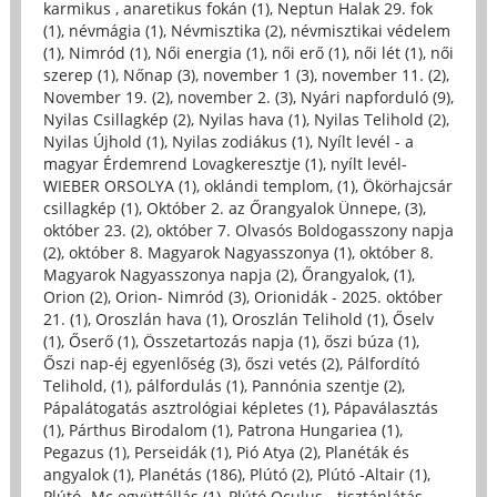
karmikus , anaretikus fokán (1)
,
Neptun Halak 29. fok
(1)
,
névmágia (1)
,
Névmisztika (2)
,
névmisztikai védelem
(1)
,
Nimród (1)
,
Női energia (1)
,
női erő (1)
,
női lét (1)
,
női
szerep (1)
,
Nőnap (3)
,
november 1 (3)
,
november 11. (2)
,
November 19. (2)
,
november 2. (3)
,
Nyári napforduló (9)
,
Nyilas Csillagkép (2)
,
Nyilas hava (1)
,
Nyilas Telihold (2)
,
Nyilas Újhold (1)
,
Nyilas zodiákus (1)
,
Nyílt levél - a
magyar Érdemrend Lovagkeresztje (1)
,
nyílt levél-
WIEBER ORSOLYA (1)
,
oklándi templom, (1)
,
Ökörhajcsár
csillagkép (1)
,
Október 2. az Őrangyalok Ünnepe, (3)
,
október 23. (2)
,
október 7. Olvasós Boldogasszony napja
(2)
,
október 8. Magyarok Nagyasszonya (1)
,
október 8.
Magyarok Nagyasszonya napja (2)
,
Őrangyalok, (1)
,
Orion (2)
,
Orion- Nimród (3)
,
Orionidák - 2025. október
21. (1)
,
Oroszlán hava (1)
,
Oroszlán Telihold (1)
,
Őselv
(1)
,
Őserő (1)
,
Összetartozás napja (1)
,
őszi búza (1)
,
Őszi nap-éj egyenlőség (3)
,
őszi vetés (2)
,
Pálfordító
Telihold, (1)
,
pálfordulás (1)
,
Pannónia szentje (2)
,
Pápalátogatás asztrológiai képletes (1)
,
Pápaválasztás
(1)
,
Párthus Birodalom (1)
,
Patrona Hungariea (1)
,
Pegazus (1)
,
Perseidák (1)
,
Pió Atya (2)
,
Planéták és
angyalok (1)
,
Planétás (186)
,
Plútó (2)
,
Plútó -Altair (1)
,
Plútó -Mc együttállás (1)
,
Plútó Oculus - tisztánlátás ,