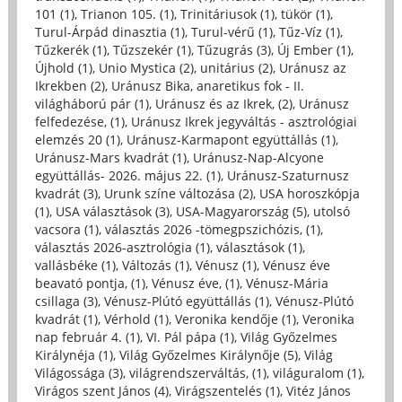
101 (1)
,
Trianon 105. (1)
,
Trinitáriusok (1)
,
tükör (1)
,
Turul-Árpád dinasztia (1)
,
Turul-vérű (1)
,
Tűz-Víz (1)
,
Tűzkerék (1)
,
Tűzszekér (1)
,
Tűzugrás (3)
,
Új Ember (1)
,
Újhold (1)
,
Unio Mystica (2)
,
unitárius (2)
,
Uránusz az
Ikrekben (2)
,
Uránusz Bika, anaretikus fok - II.
világháború pár (1)
,
Uránusz és az Ikrek, (2)
,
Uránusz
felfedezése, (1)
,
Uránusz Ikrek jegyváltás - asztrológiai
elemzés 20 (1)
,
Uránusz-Karmapont együttállás (1)
,
Uránusz-Mars kvadrát (1)
,
Uránusz-Nap-Alcyone
együttállás- 2026. május 22. (1)
,
Uránusz-Szaturnusz
kvadrát (3)
,
Urunk színe változása (2)
,
USA horoszkópja
(1)
,
USA választások (3)
,
USA-Magyarország (5)
,
utolsó
vacsora (1)
,
választás 2026 -tömegpszichózis, (1)
,
választás 2026-asztrológia (1)
,
választások (1)
,
vallásbéke (1)
,
Változás (1)
,
Vénusz (1)
,
Vénusz éve
beavató pontja, (1)
,
Vénusz éve, (1)
,
Vénusz-Mária
csillaga (3)
,
Vénusz-Plútó együttállás (1)
,
Vénusz-Plútó
kvadrát (1)
,
Vérhold (1)
,
Veronika kendője (1)
,
Veronika
nap február 4. (1)
,
VI. Pál pápa (1)
,
Világ Győzelmes
Királynéja (1)
,
Világ Győzelmes Királynője (5)
,
Világ
Világossága (3)
,
világrendszerváltás, (1)
,
világuralom (1)
,
Virágos szent János (4)
,
Virágszentelés (1)
,
Vitéz János