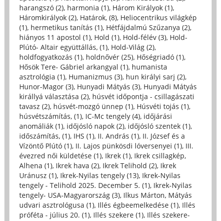
harangszó (2)
,
harmonia (1)
,
Három Királyok (1)
,
Háromkirályok (2)
,
Határok, (8)
,
Heliocentrikus világkép
(1)
,
hermetikus tanítás (1)
,
Hétfájdalmú Szűzanya (2)
,
hiányos 11 apostol (1)
,
Hold (1)
,
Hold-félév (3)
,
Hold-
Plútó- Altair együttállás, (1)
,
Hold-Világ (2)
,
holdfogyatkozás (1)
,
holdnővér (25)
,
Hőségriadó (1)
,
Hősök Tere- Gábriel arkangyal (1)
,
humanista
asztrológia (1)
,
Humanizmus (3)
,
hun királyi sarj (2)
,
Hunor-Magor (3)
,
Hunyadi Mátyás (3)
,
Hunyadi Mátyás
királlyá választása (2)
,
húsvét időpontja - csillagászati
tavasz (2)
,
húsvét-mozgó ünnep (1)
,
Húsvéti tojás (1)
,
húsvétszámítás, (1)
,
IC-Mc tengely (4)
,
időjárási
anomáliák (1)
,
időjósló napok (2)
,
időjósló szentek (1)
,
időszámítás, (1)
,
IHS (1)
,
II. András (1)
,
II. József és a
Vízöntő Plútó (1)
,
II. Lajos pünkösdi lóversenyei (1)
,
III.
évezred női küldetése (1)
,
Ikrek (1)
,
Ikrek csillagkép,
Alhena (1)
,
Ikrek hava (2)
,
Ikrek Telihold (2)
,
Ikrek
Uránusz (1)
,
Ikrek-Nyilas tengely (13)
,
Ikrek-Nyilas
tengely - Telihold 2025. December 5. (1)
,
Ikrek-Nyilas
tengely- USA-Magyarország (3)
,
Ilkus Márton, Mátyás
udvari asztrológusa (1)
,
Illés égbeemelkedése (1)
,
Illés
próféta - július 20. (1)
,
Illés szekere (1)
,
Illés szekere-