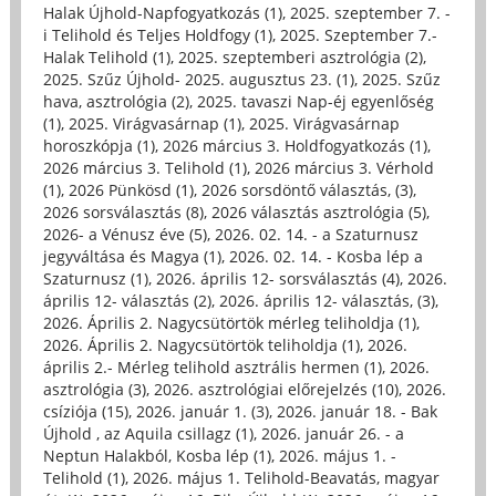
Halak Újhold-Napfogyatkozás (1)
,
2025. szeptember 7. -
i Telihold és Teljes Holdfogy (1)
,
2025. Szeptember 7.-
Halak Telihold (1)
,
2025. szeptemberi asztrológia (2)
,
2025. Szűz Újhold- 2025. augusztus 23. (1)
,
2025. Szűz
hava, asztrológia (2)
,
2025. tavaszi Nap-éj egyenlőség
(1)
,
2025. Virágvasárnap (1)
,
2025. Virágvasárnap
horoszkópja (1)
,
2026 március 3. Holdfogyatkozás (1)
,
2026 március 3. Telihold (1)
,
2026 március 3. Vérhold
(1)
,
2026 Pünkösd (1)
,
2026 sorsdöntő választás, (3)
,
2026 sorsválasztás (8)
,
2026 választás asztrológia (5)
,
2026- a Vénusz éve (5)
,
2026. 02. 14. - a Szaturnusz
jegyváltása és Magya (1)
,
2026. 02. 14. - Kosba lép a
Szaturnusz (1)
,
2026. április 12- sorsválasztás (4)
,
2026.
április 12- választás (2)
,
2026. április 12- választás, (3)
,
2026. Április 2. Nagycsütörtök mérleg teliholdja (1)
,
2026. Április 2. Nagycsütörtök teliholdja (1)
,
2026.
április 2.- Mérleg telihold asztrális hermen (1)
,
2026.
asztrológia (3)
,
2026. asztrológiai előrejelzés (10)
,
2026.
csíziója (15)
,
2026. január 1. (3)
,
2026. január 18. - Bak
Újhold , az Aquila csillagz (1)
,
2026. január 26. - a
Neptun Halakból, Kosba lép (1)
,
2026. május 1. -
Telihold (1)
,
2026. május 1. Telihold-Beavatás, magyar