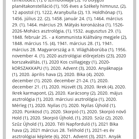
planétakonstelláció (1)
,
105 éves a Székely himnusz, (2)
,
12 apostol (1)
,
1222, Aranybulla (2)
,
13. Holdhónap (1)
,
1456. július 22. (2)
,
1458. január 24. (1)
,
1464. március
29. (1)
,
1464. március 29. Mátyás koronázása (1)
,
1526-
2026-Mohács asztrológia, (1)
,
1532. augusztus 29. (1)
,
1848. február 25. - a Kommunista Kiáltvány megjele (2)
,
1848. március 15. (4)
,
1941. március 28. (1)
,
1941.
március 28. Magyarország a II. Világháborúba (1)
,
1956.
november 4. (1)
,
2020 asztrológiai előrejelzés (23)
,
2020
korszakváltás, (1)
,
2020 Kos csillagjegy (1)
,
2020-
kORSZAKKAPU (1)
,
2020. Advent (3)
,
2020. Anyáknapja
(1)
,
2020. április hava (2)
,
2020. Bika (4)
,
2020.
december (1)
,
2020. december 21-24. (1)
,
2020.
december 21. (1)
,
2020. Húsvét (3)
,
2020. Ikrek (4)
,
2020.
Ikrek karmapont, (2)
,
2020. Karácsony (2)
,
2020. május
asztrológia (1)
,
2020. márciusi asztrológia (1)
,
2020.
Mérleg (1)
,
2020. Nyilas (1)
,
2020. Nyilas Újhold (1)
,
2020. Pünkösd (1)
,
2020. Skorpió (1)
,
2020. Skorpió növő
Hold (1)
,
2020. Skorpió Újhold, (1)
,
2020. Szűz (2)
,
2020.
Szűz Újhold (1)
,
2020. Téli Napforduló (1)
,
2021 Bika
hava (2)
,
2021 március 28. Telihold (1)
,
2021-es év
asztrológiai képlete (6)
,
2021. Advent (3)
,
2021. Anyák