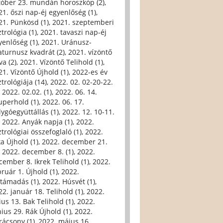
tóber 23. mundán horoszkóp (2)
,
21. őszi nap-éj egyenlőség (1)
,
21. Pünkösd (1)
,
2021. szeptemberi
trológia (1)
,
2021. tavaszi nap-éj
yenlőség (1)
,
2021. Uránusz-
aturnusz kvadrát (2)
,
2021. vízöntő
va (2)
,
2021. Vízöntő Telihold (1)
,
21. Vízöntő Újhold (1)
,
2022-es év
trológiája (14)
,
2022. 02. 02-20-22.
,
2022. 02.02. (1)
,
2022. 06. 14.
uperhold (1)
,
2022. 06. 17.
lygóegyüttállás (1)
,
2022. 12. 10-11.
,
2022. Anyák napja (1)
,
2022.
trológiai összefoglaló (1)
,
2022.
ka Újhold (1)
,
2022. december 21.
,
2022. december 8. (1)
,
2022.
cember 8. Ikrek Telihold (1)
,
2022.
bruár 1. Újhold (1)
,
2022.
ltámadás (1)
,
2022. Húsvét (1)
,
22. január 18. Telihold (1)
,
2022.
ius 13. Bak Telihold (1)
,
2022.
nius 29. Rák Újhold (1)
,
2022.
rácsony (1)
,
2022. május 16.