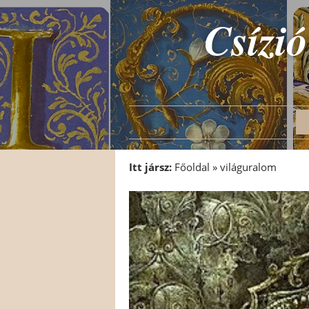
Csízió
Itt jársz:
Főoldal
»
világuralom