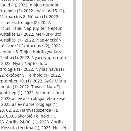
ihold (1)
,
2022. május mundán
trológia (2)
,
2022. március 15. (1)
,
22. március 8. Nőnap (1)
,
2022.
rcius asztrológia (2)
,
2022.
rcius Halak Nap-Jupiter-Neptun
üttállás (2)
,
2022. Merkúr-Plútó
üttállás, (1)
,
2022. Nap-Merkúr-
útó kvadrát Szaturnusz (2)
,
2022.
vember 8. Teljes Holdfogyatkozás
Teliho (1)
,
2022. Nyári Napforduló
,
2022. Nyári Napforduló
trológia (1)
,
2022. Nyilas hava (1)
,
22. október 9. Telihold (1)
,
2022.
eptember 10. (1)
,
2022. Szűz Mária
ganata (1)
,
2022. Tavaszi Nap-Éj
yenlőség (1)
,
2022. Vízöntő Újhold
,
2023-as év asztrológiai elemzése
,
2023-as év numerológiája (1)
,
23. 02. 22. Hamvazószerda (1)
,
23. 05.05 Skorpió Telihold (1)
,
3. április 24-30. (1)
,
2023. április
, Kossuth téri ima (1)
,
2023. Húsvét