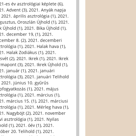
21-es év asztrológiai képlete (6)
,
21. Advent (3)
,
2021. Anyák napja
,
2021. április asztrológia (1)
,
2021.
gusztus, Oroszlán Újhold (1)
,
2021.
k Újhold (1)
,
2021. Bika Újhold (1)
,
21. december 19, (1)
,
2021.
cember 8. (2)
,
2021. decemberi
trológia (1)
,
2021. Halak hava (1)
,
21. Halak Zodiákus (1)
,
2021.
svét (2)
,
2021. Ikrek (1)
,
2021. Ikrek
rmapont (3)
,
2021. Ikrek Újhold (1)
,
21. január (1)
,
2021. januári
trológia (3)
,
2021. januári Telihold
,
2021. június 10. gyűrűs
pfogyatkozás (1)
,
2021. május
trológia (1)
,
2021. március (1)
,
21. március 15. (1)
,
2021. márciusi
trológia (1)
,
2021. Mérleg hava (1)
,
21. Nagyböjt (2)
,
2021. november
i asztrológia (1)
,
2021. Nyilas
hold (1)
,
2021. óév (1)
,
2021.
tóber 20. Telihold (1)
,
2021.