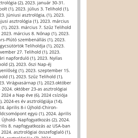
trológia (2)
,
2023. január 30-31.
olt (1)
,
2023. július 3. Telihold (1)
,
3. Júniusi asztrológia, (1)
,
2023.
jusi asztrológia (1)
,
2023. március
 (1)
,
2023. március 7. Szűz Telihold
,
2023. március 8. Nőnap (1)
,
2023.
rs-Plútó szembenállás (1)
,
2023.
gycsütörtök Teliholdja (1)
,
2023.
vember 27. Telihold (1)
,
2023.
ári napforduló (1)
,
2023. Nyilas
hold (2)
,
2023. őszi Nap-éj
yenlőség (1)
,
2023. szeptember 15.
hold (1)
,
2023. Szűz Telihold (1)
,
23. Virágvasárnap (1)
,
2023.október
- 2024. október 23-as asztrológiai
,
2024 a Nap éve (6)
,
2024 csíziója
)
,
2024-es év asztrológiája (14)
,
24. április 8-i Újhold-Chiron-
ldcsomópont együ (1)
,
2024. április
i, Újhold- Napfogyatkozás (2)
,
2024.
rilis 8. napfogyatkozás az USA-ban
,
2024. asztrológiai összefoglaló (1)
,