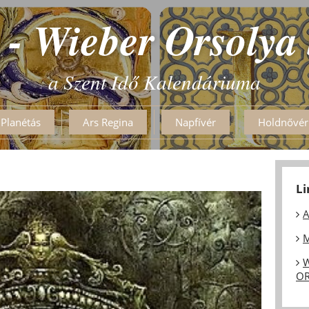
 - Wieber Orsolya
a Szent Idő Kalendáriuma
Planétás
Ars Regina
Napfívér
Holdnővér
L
A
M
W
OR