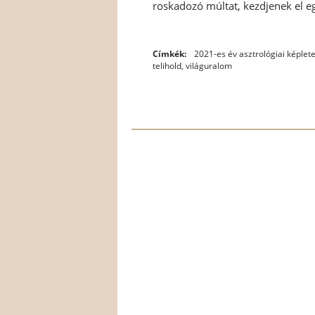
roskadozó múltat, kezdjenek el egy
Címkék:
2021-es év asztrológiai képlet
telihold
,
világuralom