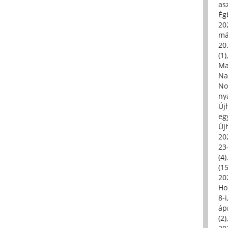
asz
Égb
202
má
20.
(1)
Ma
Na
No
ny
Új
eg
Új
20
23
(4)
(15
20
Ho
8-
áp
(2)