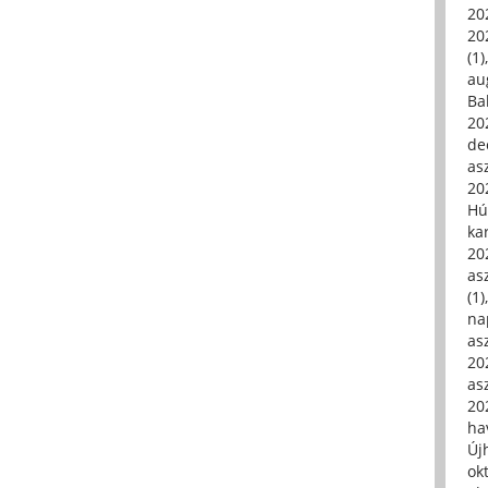
20
20
(1)
au
Ba
20
de
asz
20
Hú
ka
20
asz
(1)
na
asz
20
asz
20
hav
Új
ok