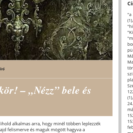
C
"a
(1)
"h
"Ki
"m
bo
pü
Má
Ma
tö
író
sz
pl
ükör! – „Nézz” bele és
Sz
12
(1)
24.
má
15
15
elihold alkalmas arra, hogy minél többen leplezzék
fe
 Majd felismerve és maguk mögött hagyva a