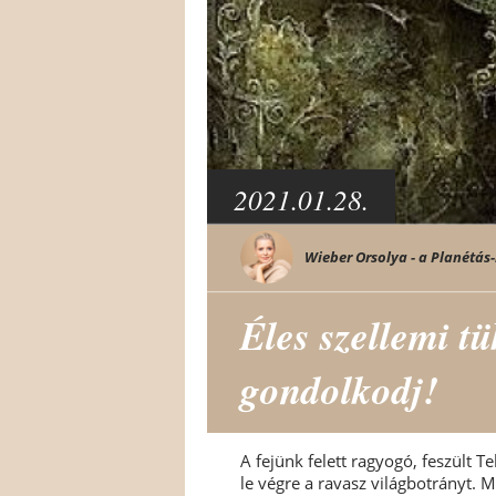
2021.01.28.
Wieber Orsolya - a Planétás-
Éles szellemi t
gondolkodj!
A fejünk felett ragyogó, feszült T
le végre a ravasz világbotrányt.