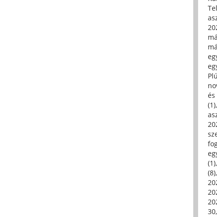
Tel
asz
20
má
má
egy
egy
Pl
no
és 
(1)
asz
20
sz
fo
eg
(1)
(8)
20
20
202
30