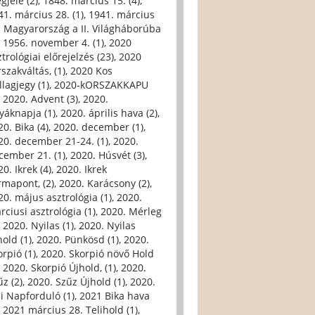
gjele (2)
,
1848. március 15. (4)
,
41. március 28. (1)
,
1941. március
. Magyarország a II. Világháborúba
,
1956. november 4. (1)
,
2020
trológiai előrejelzés (23)
,
2020
szakváltás, (1)
,
2020 Kos
llagjegy (1)
,
2020-kORSZAKKAPU
,
2020. Advent (3)
,
2020.
yáknapja (1)
,
2020. április hava (2)
,
0. Bika (4)
,
2020. december (1)
,
20. december 21-24. (1)
,
2020.
cember 21. (1)
,
2020. Húsvét (3)
,
0. Ikrek (4)
,
2020. Ikrek
rmapont, (2)
,
2020. Karácsony (2)
,
20. május asztrológia (1)
,
2020.
rciusi asztrológia (1)
,
2020. Mérleg
,
2020. Nyilas (1)
,
2020. Nyilas
hold (1)
,
2020. Pünkösd (1)
,
2020.
orpió (1)
,
2020. Skorpió növő Hold
,
2020. Skorpió Újhold, (1)
,
2020.
űz (2)
,
2020. Szűz Újhold (1)
,
2020.
li Napforduló (1)
,
2021 Bika hava
,
2021 március 28. Telihold (1)
,