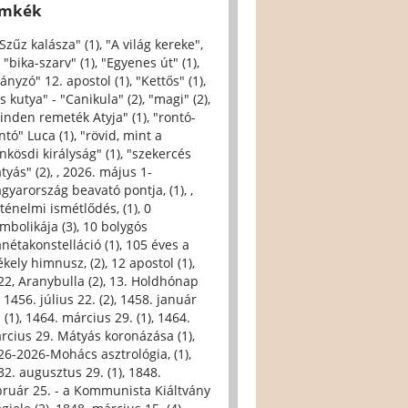
ímkék
 Szűz kalásza" (1)
,
"A világ kereke",
,
"bika-szarv" (1)
,
"Egyenes út" (1)
,
iányzó" 12. apostol (1)
,
"Kettős" (1)
,
s kutya" - "Canikula" (2)
,
"magi" (2)
,
inden remeték Atyja" (1)
,
"rontó-
ntó" Luca (1)
,
"rövid, mint a
nkösdi királyság" (1)
,
"szekercés
tyás" (2)
,
, 2026. május 1-
gyarország beavató pontja, (1)
,
,
rténelmi ismétlődés, (1)
,
0
imbolikája (3)
,
10 bolygós
anétakonstelláció (1)
,
105 éves a
ékely himnusz, (2)
,
12 apostol (1)
,
22, Aranybulla (2)
,
13. Holdhónap
,
1456. július 22. (2)
,
1458. január
 (1)
,
1464. március 29. (1)
,
1464.
rcius 29. Mátyás koronázása (1)
,
26-2026-Mohács asztrológia, (1)
,
32. augusztus 29. (1)
,
1848.
bruár 25. - a Kommunista Kiáltvány