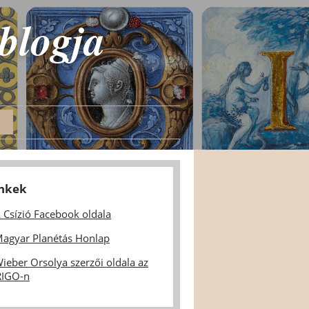
 blogja
inkek
 Csízió Facebook oldala
agyar Planétás Honlap
ieber Orsolya szerzői oldala az
IGO-n