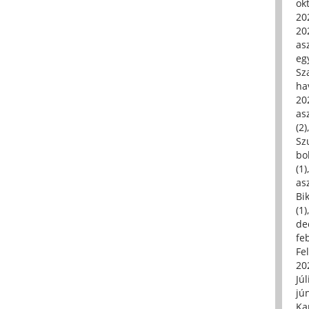
ok
20
20
asz
eg
Sz
ha
20
asz
(2)
Sz
bo
(1)
asz
Bi
(1)
de
fe
Fe
20
Júl
jú
Ka