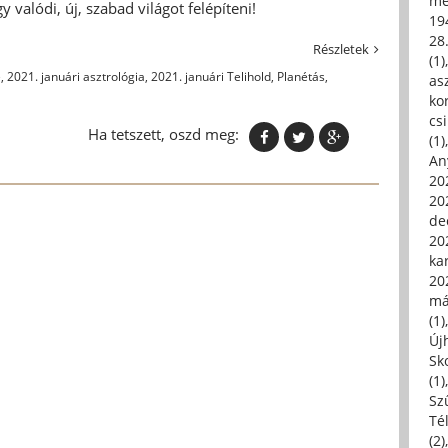
me
 valódi, új, szabad világot felépíteni!
19
28
Részletek
(1)
e
,
2021. januári asztrológia
,
2021. januári Telihold
,
Planétás
,
asz
kor
csi
Ha tetszett, oszd meg:
(1)
An
202
20
de
202
ka
20
má
(1)
Új
Sk
(1)
Sz
Té
(2)