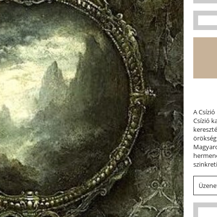
A Csízió
Csízió 
kereszt
örökség
Magyaror
hermene
szinkret
Üzenet