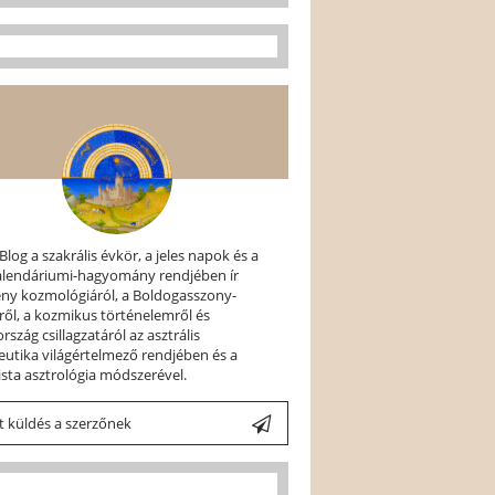
 Blog a szakrális évkör, a jeles napok és a
kalendáriumi-hagyomány rendjében ír
ény kozmológiáról, a Boldogasszony-
ről, a kozmikus történelemről és
szág csillagzatáról az asztrális
utika világértelmező rendjében és a
ista asztrológia módszerével.
 küldés a szerzőnek