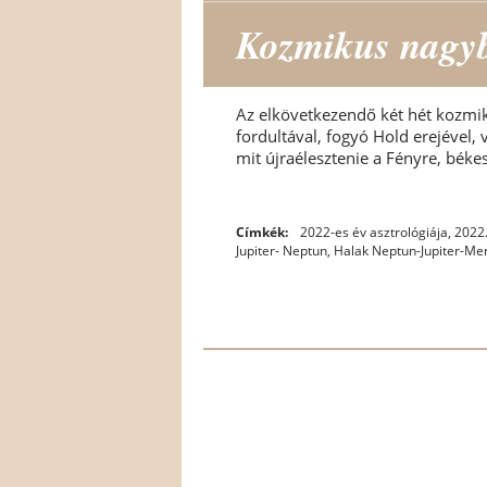
Kozmikus nagybö
Az elkövetkezendő két hét kozmik
fordultával, fogyó Hold erejével, 
mit újraélesztenie a Fényre, béke
Címkék:
2022-es év asztrológiája
,
2022.
Jupiter- Neptun
,
Halak Neptun-Jupiter-Mer