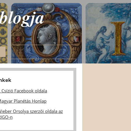
 blogja
inkek
 Csízió Facebook oldala
agyar Planétás Honlap
ieber Orsolya szerzői oldala az
IGO-n