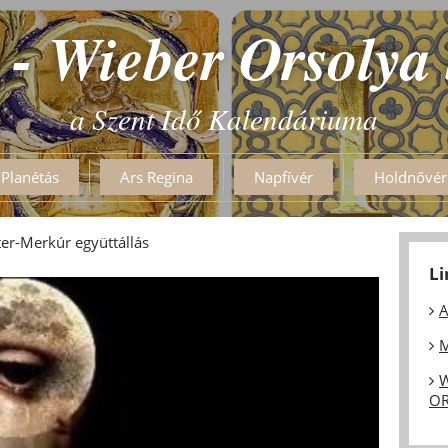
 - Wieber Orsolya
a Szent Idő Kalendáriuma
Planétás
Ars Regina
Napfívér
Holdnővér
er-Merkúr együttállás
L
A
M
W
OR