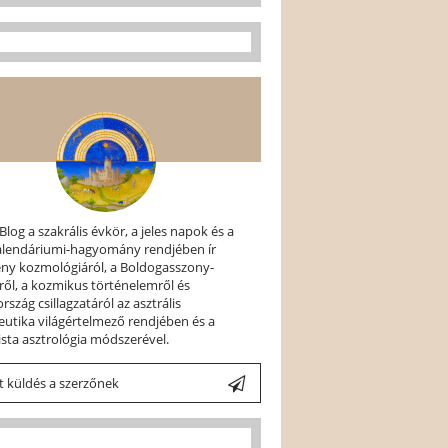
 Blog a szakrális évkör, a jeles napok és a
kalendáriumi-hagyomány rendjében ír
ény kozmológiáról, a Boldogasszony-
ről, a kozmikus történelemről és
szág csillagzatáról az asztrális
utika világértelmező rendjében és a
ista asztrológia módszerével.
 küldés a szerzőnek