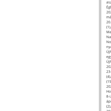
asz
Égb
202
má
20.
(1)
Ma
Na
No
ny
Új
eg
Új
20
23
(4)
(15
20
Ho
8-
áp
(2)