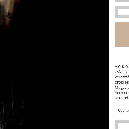
A Csízió
Csízió 
kereszt
örökség
Magyaror
hermene
szinkret
Üzenet