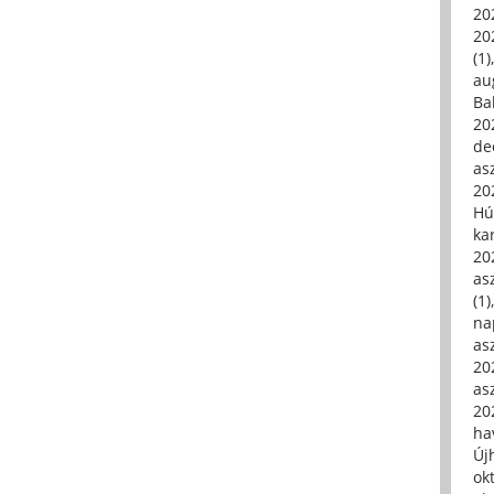
20
20
(1)
au
Ba
20
de
asz
20
Hú
ka
20
asz
(1)
na
asz
20
asz
20
hav
Új
ok