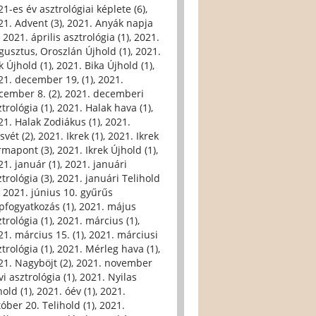
21-es év asztrológiai képlete (6)
,
21. Advent (3)
,
2021. Anyák napja
,
2021. április asztrológia (1)
,
2021.
gusztus, Oroszlán Újhold (1)
,
2021.
k Újhold (1)
,
2021. Bika Újhold (1)
,
21. december 19, (1)
,
2021.
cember 8. (2)
,
2021. decemberi
trológia (1)
,
2021. Halak hava (1)
,
21. Halak Zodiákus (1)
,
2021.
svét (2)
,
2021. Ikrek (1)
,
2021. Ikrek
rmapont (3)
,
2021. Ikrek Újhold (1)
,
21. január (1)
,
2021. januári
trológia (3)
,
2021. januári Telihold
,
2021. június 10. gyűrűs
pfogyatkozás (1)
,
2021. május
trológia (1)
,
2021. március (1)
,
21. március 15. (1)
,
2021. márciusi
trológia (1)
,
2021. Mérleg hava (1)
,
21. Nagyböjt (2)
,
2021. november
i asztrológia (1)
,
2021. Nyilas
hold (1)
,
2021. óév (1)
,
2021.
tóber 20. Telihold (1)
,
2021.