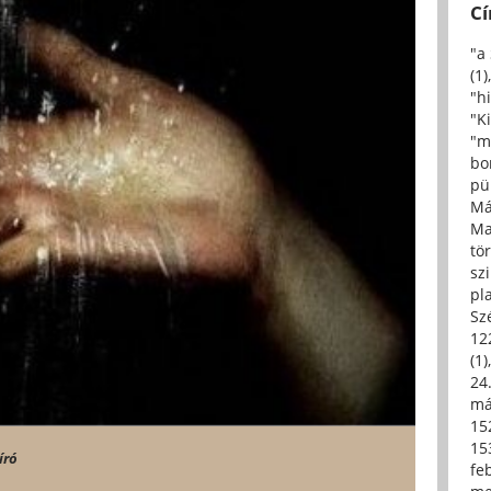
C
"a
(1)
"h
"Ki
"m
bo
pü
Má
Ma
tö
sz
pl
Sz
12
(1)
24.
má
15
15
író
fe