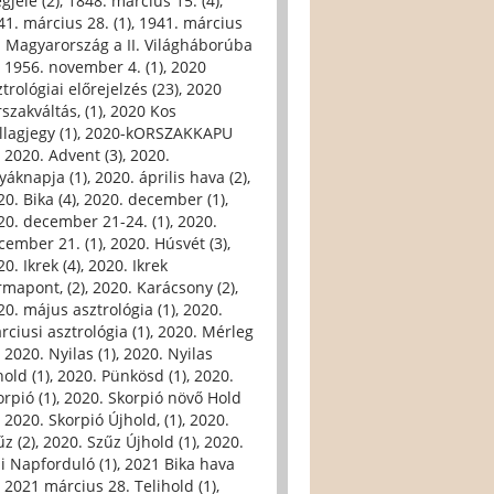
gjele (2)
,
1848. március 15. (4)
,
41. március 28. (1)
,
1941. március
. Magyarország a II. Világháborúba
,
1956. november 4. (1)
,
2020
trológiai előrejelzés (23)
,
2020
szakváltás, (1)
,
2020 Kos
llagjegy (1)
,
2020-kORSZAKKAPU
,
2020. Advent (3)
,
2020.
yáknapja (1)
,
2020. április hava (2)
,
0. Bika (4)
,
2020. december (1)
,
20. december 21-24. (1)
,
2020.
cember 21. (1)
,
2020. Húsvét (3)
,
0. Ikrek (4)
,
2020. Ikrek
rmapont, (2)
,
2020. Karácsony (2)
,
20. május asztrológia (1)
,
2020.
rciusi asztrológia (1)
,
2020. Mérleg
,
2020. Nyilas (1)
,
2020. Nyilas
hold (1)
,
2020. Pünkösd (1)
,
2020.
orpió (1)
,
2020. Skorpió növő Hold
,
2020. Skorpió Újhold, (1)
,
2020.
űz (2)
,
2020. Szűz Újhold (1)
,
2020.
li Napforduló (1)
,
2021 Bika hava
,
2021 március 28. Telihold (1)
,