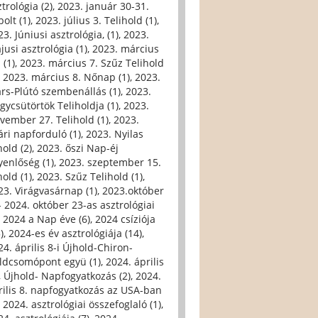
trológia (2)
,
2023. január 30-31.
olt (1)
,
2023. július 3. Telihold (1)
,
3. Júniusi asztrológia, (1)
,
2023.
jusi asztrológia (1)
,
2023. március
 (1)
,
2023. március 7. Szűz Telihold
,
2023. március 8. Nőnap (1)
,
2023.
rs-Plútó szembenállás (1)
,
2023.
gycsütörtök Teliholdja (1)
,
2023.
vember 27. Telihold (1)
,
2023.
ári napforduló (1)
,
2023. Nyilas
hold (2)
,
2023. őszi Nap-éj
yenlőség (1)
,
2023. szeptember 15.
hold (1)
,
2023. Szűz Telihold (1)
,
23. Virágvasárnap (1)
,
2023.október
- 2024. október 23-as asztrológiai
,
2024 a Nap éve (6)
,
2024 csíziója
)
,
2024-es év asztrológiája (14)
,
24. április 8-i Újhold-Chiron-
ldcsomópont együ (1)
,
2024. április
i, Újhold- Napfogyatkozás (2)
,
2024.
rilis 8. napfogyatkozás az USA-ban
,
2024. asztrológiai összefoglaló (1)
,