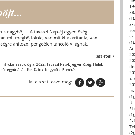
me
19
jt...
28
(1)
asz
kor
us nagyböjt... A tavaszi Nap-éj egyenlőség
csi
van mit megböjtölnie, van mit kitakarítania, van
(1)
sségre áhítozó, pengeélen táncoló világnak...
An
202
Részletek
20
 március asztrológia
,
2022. Tavaszi Nap-Éj egyenlőség
,
Halak
de
kúr együttállás
,
Kos 0. fok
,
Nagyböjt
,
Planétás
202
ka
Ha tetszett, oszd meg:
20
má
(1)
Új
Sk
(1)
Sz
Té
(2)