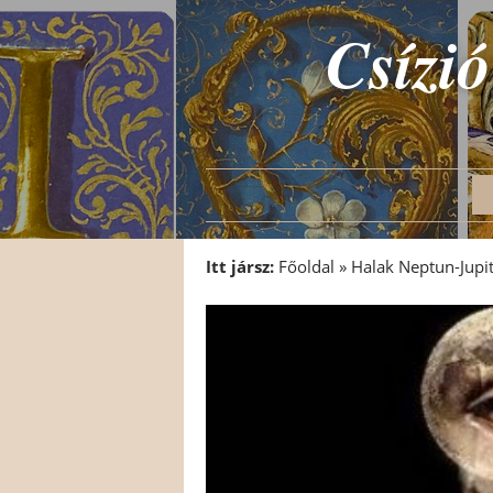
Csízió
Itt jársz:
Főoldal
»
Halak Neptun-Jupit