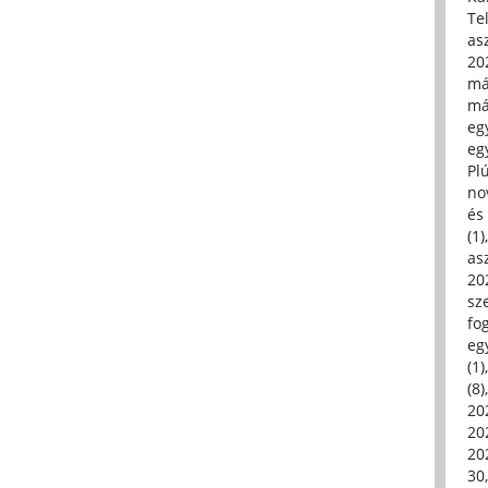
Tel
asz
20
má
má
egy
egy
Pl
no
és 
(1)
asz
20
sz
fo
eg
(1)
(8)
20
20
202
30