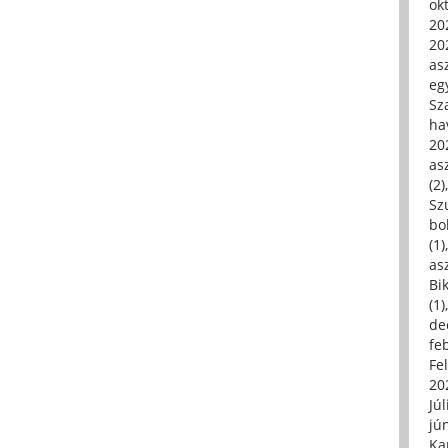
ok
20
20
asz
eg
Sz
ha
20
asz
(2)
Sz
bo
(1)
asz
Bi
(1)
de
fe
Fe
20
Júl
jú
Ka