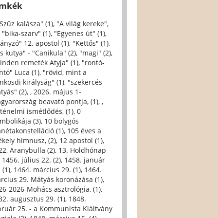
ímkék
 Szűz kalásza" (1)
,
"A világ kereke",
,
"bika-szarv" (1)
,
"Egyenes út" (1)
,
iányzó" 12. apostol (1)
,
"Kettős" (1)
,
s kutya" - "Canikula" (2)
,
"magi" (2)
,
inden remeték Atyja" (1)
,
"rontó-
ntó" Luca (1)
,
"rövid, mint a
nkösdi királyság" (1)
,
"szekercés
tyás" (2)
,
, 2026. május 1-
gyarország beavató pontja, (1)
,
,
rténelmi ismétlődés, (1)
,
0
imbolikája (3)
,
10 bolygós
anétakonstelláció (1)
,
105 éves a
ékely himnusz, (2)
,
12 apostol (1)
,
22, Aranybulla (2)
,
13. Holdhónap
,
1456. július 22. (2)
,
1458. január
 (1)
,
1464. március 29. (1)
,
1464.
rcius 29. Mátyás koronázása (1)
,
26-2026-Mohács asztrológia, (1)
,
32. augusztus 29. (1)
,
1848.
bruár 25. - a Kommunista Kiáltvány