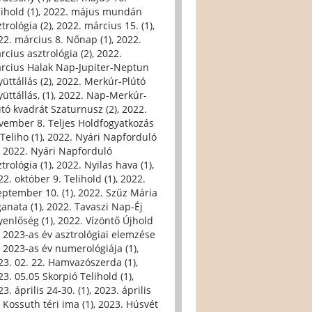
ihold (1)
,
2022. május mundán
trológia (2)
,
2022. március 15. (1)
,
22. március 8. Nőnap (1)
,
2022.
rcius asztrológia (2)
,
2022.
rcius Halak Nap-Jupiter-Neptun
üttállás (2)
,
2022. Merkúr-Plútó
üttállás, (1)
,
2022. Nap-Merkúr-
útó kvadrát Szaturnusz (2)
,
2022.
vember 8. Teljes Holdfogyatkozás
Teliho (1)
,
2022. Nyári Napforduló
,
2022. Nyári Napforduló
trológia (1)
,
2022. Nyilas hava (1)
,
22. október 9. Telihold (1)
,
2022.
eptember 10. (1)
,
2022. Szűz Mária
ganata (1)
,
2022. Tavaszi Nap-Éj
yenlőség (1)
,
2022. Vízöntő Újhold
,
2023-as év asztrológiai elemzése
,
2023-as év numerológiája (1)
,
23. 02. 22. Hamvazószerda (1)
,
23. 05.05 Skorpió Telihold (1)
,
3. április 24-30. (1)
,
2023. április
, Kossuth téri ima (1)
,
2023. Húsvét