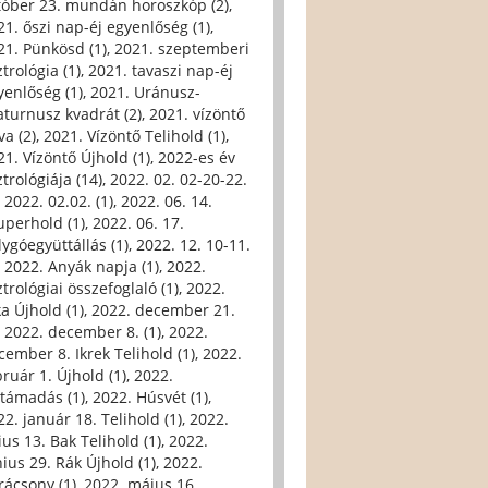
tóber 23. mundán horoszkóp (2)
,
21. őszi nap-éj egyenlőség (1)
,
21. Pünkösd (1)
,
2021. szeptemberi
trológia (1)
,
2021. tavaszi nap-éj
yenlőség (1)
,
2021. Uránusz-
aturnusz kvadrát (2)
,
2021. vízöntő
va (2)
,
2021. Vízöntő Telihold (1)
,
21. Vízöntő Újhold (1)
,
2022-es év
trológiája (14)
,
2022. 02. 02-20-22.
,
2022. 02.02. (1)
,
2022. 06. 14.
uperhold (1)
,
2022. 06. 17.
lygóegyüttállás (1)
,
2022. 12. 10-11.
,
2022. Anyák napja (1)
,
2022.
trológiai összefoglaló (1)
,
2022.
ka Újhold (1)
,
2022. december 21.
,
2022. december 8. (1)
,
2022.
cember 8. Ikrek Telihold (1)
,
2022.
bruár 1. Újhold (1)
,
2022.
ltámadás (1)
,
2022. Húsvét (1)
,
22. január 18. Telihold (1)
,
2022.
ius 13. Bak Telihold (1)
,
2022.
nius 29. Rák Újhold (1)
,
2022.
rácsony (1)
,
2022. május 16.