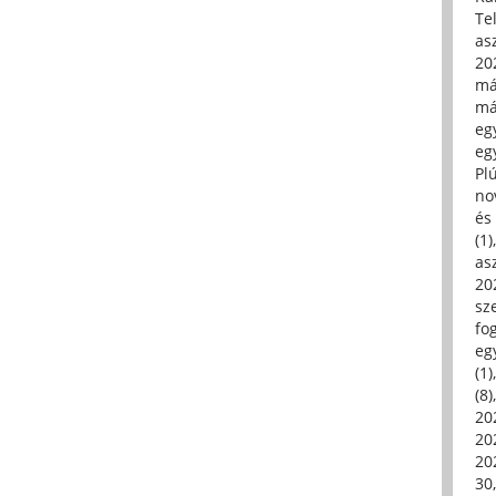
Tel
asz
20
má
má
egy
egy
Pl
no
és 
(1)
asz
20
sz
fo
eg
(1)
(8)
20
20
202
30