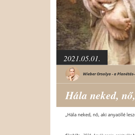
2021.05.01.
Wieber Orsolya - a Planétás-
Hála neked, nő,
„Hála neked, nő, aki anyaöllé les