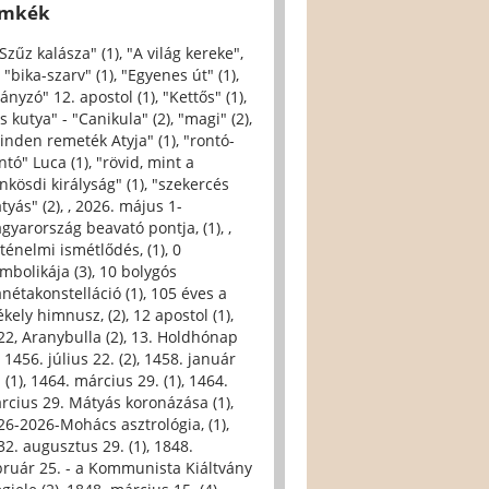
ímkék
 Szűz kalásza" (1)
,
"A világ kereke",
,
"bika-szarv" (1)
,
"Egyenes út" (1)
,
iányzó" 12. apostol (1)
,
"Kettős" (1)
,
s kutya" - "Canikula" (2)
,
"magi" (2)
,
inden remeték Atyja" (1)
,
"rontó-
ntó" Luca (1)
,
"rövid, mint a
nkösdi királyság" (1)
,
"szekercés
tyás" (2)
,
, 2026. május 1-
gyarország beavató pontja, (1)
,
,
rténelmi ismétlődés, (1)
,
0
imbolikája (3)
,
10 bolygós
anétakonstelláció (1)
,
105 éves a
ékely himnusz, (2)
,
12 apostol (1)
,
22, Aranybulla (2)
,
13. Holdhónap
,
1456. július 22. (2)
,
1458. január
 (1)
,
1464. március 29. (1)
,
1464.
rcius 29. Mátyás koronázása (1)
,
26-2026-Mohács asztrológia, (1)
,
32. augusztus 29. (1)
,
1848.
bruár 25. - a Kommunista Kiáltvány