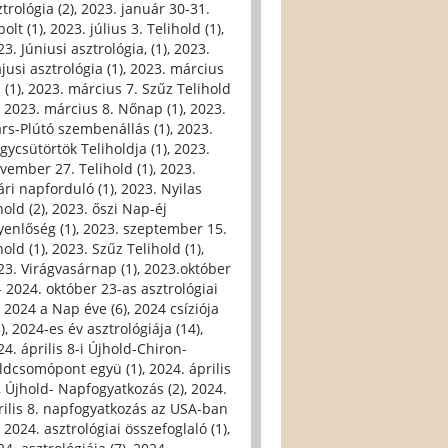
trológia (2)
,
2023. január 30-31.
olt (1)
,
2023. július 3. Telihold (1)
,
3. Júniusi asztrológia, (1)
,
2023.
jusi asztrológia (1)
,
2023. március
 (1)
,
2023. március 7. Szűz Telihold
,
2023. március 8. Nőnap (1)
,
2023.
rs-Plútó szembenállás (1)
,
2023.
gycsütörtök Teliholdja (1)
,
2023.
vember 27. Telihold (1)
,
2023.
ári napforduló (1)
,
2023. Nyilas
hold (2)
,
2023. őszi Nap-éj
yenlőség (1)
,
2023. szeptember 15.
hold (1)
,
2023. Szűz Telihold (1)
,
23. Virágvasárnap (1)
,
2023.október
- 2024. október 23-as asztrológiai
,
2024 a Nap éve (6)
,
2024 csíziója
)
,
2024-es év asztrológiája (14)
,
24. április 8-i Újhold-Chiron-
ldcsomópont együ (1)
,
2024. április
i, Újhold- Napfogyatkozás (2)
,
2024.
rilis 8. napfogyatkozás az USA-ban
,
2024. asztrológiai összefoglaló (1)
,