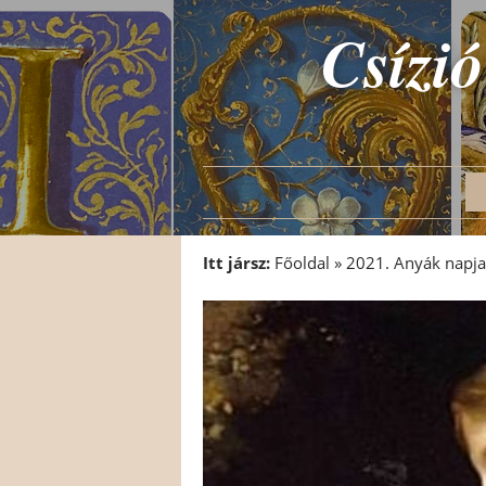
Csízió
Itt jársz:
Főoldal
»
2021. Anyák napja