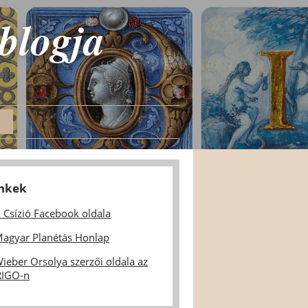
 blogja
inkek
 Csízió Facebook oldala
agyar Planétás Honlap
ieber Orsolya szerzői oldala az
IGO-n