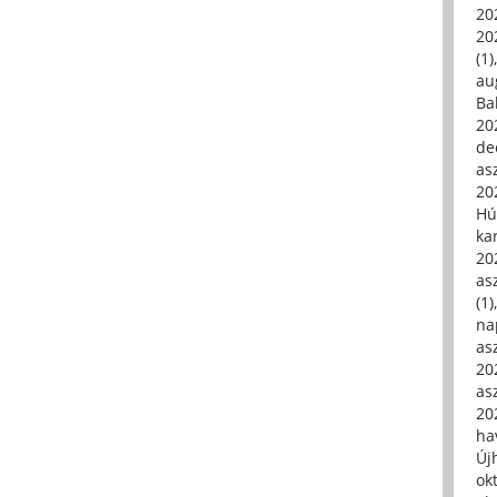
20
20
(1)
au
Ba
20
de
asz
20
Hú
ka
20
asz
(1)
na
asz
20
asz
20
hav
Új
ok