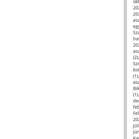
ok
20
20
asz
eg
Sz
ha
20
asz
(2)
Sz
bo
(1)
asz
Bi
(1)
de
fe
Fe
20
Júl
jú
Ka