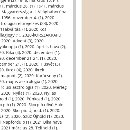
gjele (2)
,
1848. március 15. (4)
,
41. március 28. (1)
,
1941. március
. Magyarország a II. Világháborúba
,
1956. november 4. (1)
,
2020
trológiai előrejelzés (23)
,
2020
szakváltás, (1)
,
2020 Kos
llagjegy (1)
,
2020-kORSZAKKAPU
,
2020. Advent (3)
,
2020.
yáknapja (1)
,
2020. április hava (2)
,
0. Bika (4)
,
2020. december (1)
,
20. december 21-24. (1)
,
2020.
cember 21. (1)
,
2020. Húsvét (3)
,
0. Ikrek (4)
,
2020. Ikrek
rmapont, (2)
,
2020. Karácsony (2)
,
20. május asztrológia (1)
,
2020.
rciusi asztrológia (1)
,
2020. Mérleg
,
2020. Nyilas (1)
,
2020. Nyilas
hold (1)
,
2020. Pünkösd (1)
,
2020.
orpió (1)
,
2020. Skorpió növő Hold
,
2020. Skorpió Újhold, (1)
,
2020.
űz (2)
,
2020. Szűz Újhold (1)
,
2020.
li Napforduló (1)
,
2021 Bika hava
,
2021 március 28. Telihold (1)
,