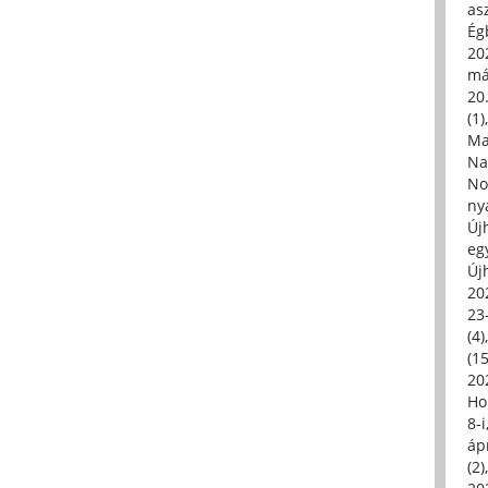
asz
Égb
202
má
20.
(1)
Ma
Na
No
ny
Új
eg
Új
20
23
(4)
(15
20
Ho
8-
áp
(2)