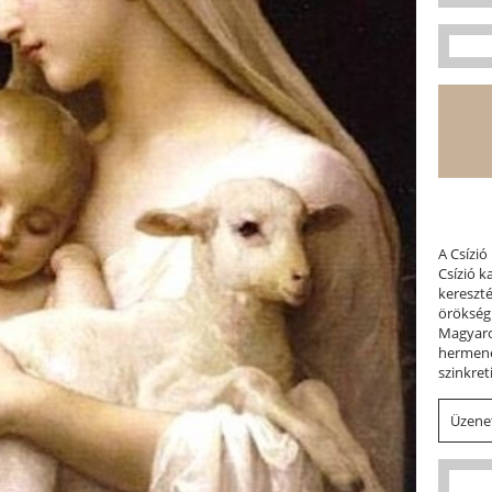
A Csízió
Csízió 
kereszt
örökség
Magyaror
hermene
szinkret
Üzenet