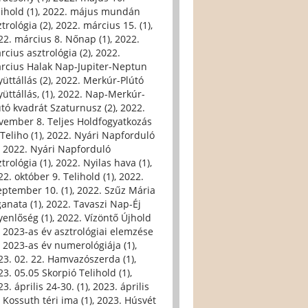
ihold (1)
,
2022. május mundán
trológia (2)
,
2022. március 15. (1)
,
22. március 8. Nőnap (1)
,
2022.
rcius asztrológia (2)
,
2022.
rcius Halak Nap-Jupiter-Neptun
üttállás (2)
,
2022. Merkúr-Plútó
üttállás, (1)
,
2022. Nap-Merkúr-
útó kvadrát Szaturnusz (2)
,
2022.
vember 8. Teljes Holdfogyatkozás
Teliho (1)
,
2022. Nyári Napforduló
,
2022. Nyári Napforduló
trológia (1)
,
2022. Nyilas hava (1)
,
22. október 9. Telihold (1)
,
2022.
eptember 10. (1)
,
2022. Szűz Mária
ganata (1)
,
2022. Tavaszi Nap-Éj
yenlőség (1)
,
2022. Vízöntő Újhold
,
2023-as év asztrológiai elemzése
,
2023-as év numerológiája (1)
,
23. 02. 22. Hamvazószerda (1)
,
23. 05.05 Skorpió Telihold (1)
,
3. április 24-30. (1)
,
2023. április
, Kossuth téri ima (1)
,
2023. Húsvét