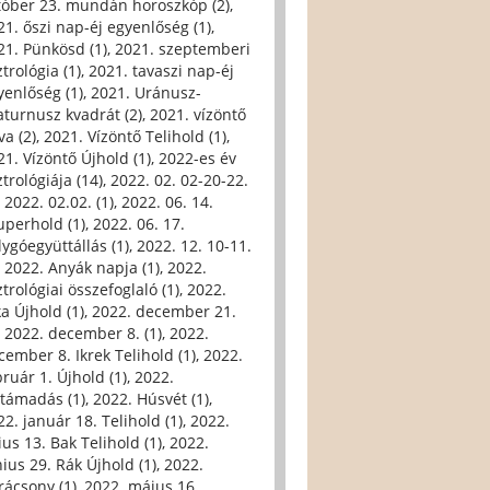
tóber 23. mundán horoszkóp (2)
,
21. őszi nap-éj egyenlőség (1)
,
21. Pünkösd (1)
,
2021. szeptemberi
trológia (1)
,
2021. tavaszi nap-éj
yenlőség (1)
,
2021. Uránusz-
aturnusz kvadrát (2)
,
2021. vízöntő
va (2)
,
2021. Vízöntő Telihold (1)
,
21. Vízöntő Újhold (1)
,
2022-es év
trológiája (14)
,
2022. 02. 02-20-22.
,
2022. 02.02. (1)
,
2022. 06. 14.
uperhold (1)
,
2022. 06. 17.
lygóegyüttállás (1)
,
2022. 12. 10-11.
,
2022. Anyák napja (1)
,
2022.
trológiai összefoglaló (1)
,
2022.
ka Újhold (1)
,
2022. december 21.
,
2022. december 8. (1)
,
2022.
cember 8. Ikrek Telihold (1)
,
2022.
bruár 1. Újhold (1)
,
2022.
ltámadás (1)
,
2022. Húsvét (1)
,
22. január 18. Telihold (1)
,
2022.
ius 13. Bak Telihold (1)
,
2022.
nius 29. Rák Újhold (1)
,
2022.
rácsony (1)
,
2022. május 16.