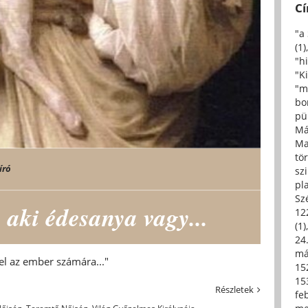
C
"a
(1)
"h
"Ki
"m
bo
pü
Má
Ma
tö
író
sz
pl
Sz
 aki édesanya vagy...
12
(1)
24.
má
zel az ember számára..."
15
15
Részletek
fe