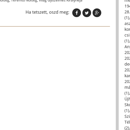
me
Nőiség
,
Teremtő Nőiség
,
Világ Győzelmes Királynéja
19
Ha tetszett, oszd meg:
28
(1)
asz
kor
csi
(1)
An
202
20
de
202
ka
20
má
(1)
Új
Sk
(1)
Sz
Té
(2)