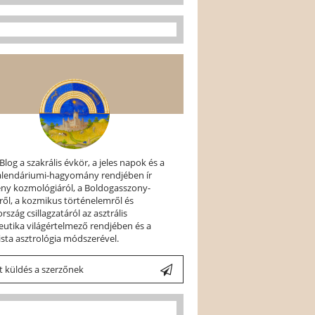
 Blog a szakrális évkör, a jeles napok és a
kalendáriumi-hagyomány rendjében ír
ény kozmológiáról, a Boldogasszony-
ről, a kozmikus történelemről és
szág csillagzatáról az asztrális
utika világértelmező rendjében és a
ista asztrológia módszerével.
 küldés a szerzőnek