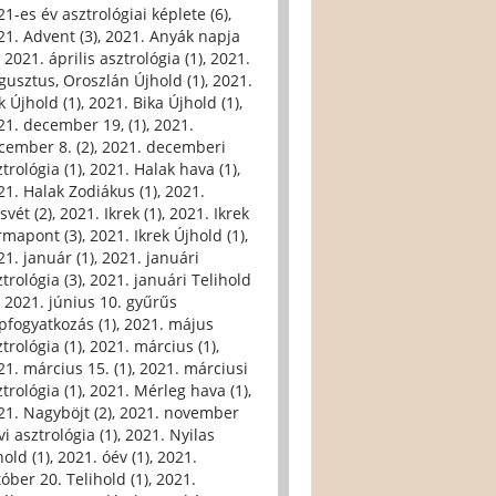
21-es év asztrológiai képlete (6)
,
21. Advent (3)
,
2021. Anyák napja
,
2021. április asztrológia (1)
,
2021.
gusztus, Oroszlán Újhold (1)
,
2021.
k Újhold (1)
,
2021. Bika Újhold (1)
,
21. december 19, (1)
,
2021.
cember 8. (2)
,
2021. decemberi
trológia (1)
,
2021. Halak hava (1)
,
21. Halak Zodiákus (1)
,
2021.
svét (2)
,
2021. Ikrek (1)
,
2021. Ikrek
rmapont (3)
,
2021. Ikrek Újhold (1)
,
21. január (1)
,
2021. januári
trológia (3)
,
2021. januári Telihold
,
2021. június 10. gyűrűs
pfogyatkozás (1)
,
2021. május
trológia (1)
,
2021. március (1)
,
21. március 15. (1)
,
2021. márciusi
trológia (1)
,
2021. Mérleg hava (1)
,
21. Nagyböjt (2)
,
2021. november
i asztrológia (1)
,
2021. Nyilas
hold (1)
,
2021. óév (1)
,
2021.
tóber 20. Telihold (1)
,
2021.