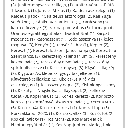
(5)
,
Jupiter-magyarok csillaga, (1)
,
Jupiter-Vénusz-Plútó
T-kvadrát, (1)
,
Jurisics Miklós (1)
,
Káldeai asztrológia (1)
,
Káldeus papok (1)
,
káldeusi-asztrológia (2)
,
Kali Yuga
sötét kor (1)
,
Kánikula- "Canicula" (1)
,
Karácsony (3)
,
karma törvénye, (2)
,
karma-pont váltás (3)
,
karmapont-
Uránusz egzakt együttálás - kvadrát Szat (1)
,
Kárpát-
medence (1)
,
katonaszent (1)
,
Kedd asszonya (1)
,
kelet
mágusai (3)
,
Kenyér (1)
,
kenyér és bor (1)
,
Kepler (2)
,
Kereszt (1)
,
Keresztelő Szent János napja (5)
,
Keresztelő
Szent János, (3)
,
keresztény kalendárium (5)
,
keresztény
kozmológia (7)
,
keresztény névmágia (1)
,
keresztény
spirituális esszé (1)
,
Kereszténység (3)
,
Kígyó csillagkép,
(2)
,
Kígyó, az Aszklépioszi gyógyítás jelképe, (1)
,
Kígyótartó csillagkép (2)
,
Kikelet (5)
,
Király és
asztrológus (1)
,
Kisasszony napja (2)
,
Kisboldogasszony
(1)
,
Kiskutya - Nagykutya csillagképek (2)
,
kollektív
tudat, (3)
,
Kopernikusz (2)
,
Kör és kereszt (2)
,
Kör osztó
kereszt (3)
,
kormányváltás-asztrológia (1)
,
Korona vírus
(6)
,
Köröszt (4)
,
Körosztó kereszt (1)
,
Korszakkapu (5)
,
Korszakkapu- 2020, (1)
,
Korszakváltás (3)
,
Kos 0. fok (2)
,
Kos csillagjegy (1)
,
Kos Mars (2)
,
Kos Mars-Halak
Neptun együttállás (1)
,
Kos Nap-Jupiter- Mérleg Hold