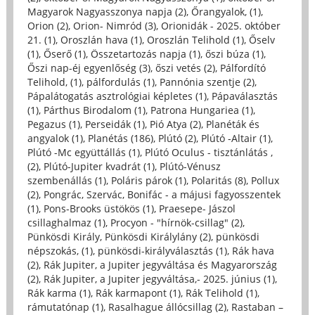
Magyarok Nagyasszonya napja (2)
,
Őrangyalok, (1)
,
Orion (2)
,
Orion- Nimród (3)
,
Orionidák - 2025. október
21. (1)
,
Oroszlán hava (1)
,
Oroszlán Telihold (1)
,
Őselv
(1)
,
Őserő (1)
,
Összetartozás napja (1)
,
őszi búza (1)
,
Őszi nap-éj egyenlőség (3)
,
őszi vetés (2)
,
Pálfordító
Telihold, (1)
,
pálfordulás (1)
,
Pannónia szentje (2)
,
Pápalátogatás asztrológiai képletes (1)
,
Pápaválasztás
(1)
,
Párthus Birodalom (1)
,
Patrona Hungariea (1)
,
Pegazus (1)
,
Perseidák (1)
,
Pió Atya (2)
,
Planéták és
angyalok (1)
,
Planétás (186)
,
Plútó (2)
,
Plútó -Altair (1)
,
Plútó -Mc együttállás (1)
,
Plútó Oculus - tisztánlátás ,
(2)
,
Plútó-Jupiter kvadrát (1)
,
Plútó-Vénusz
szembenállás (1)
,
Poláris párok (1)
,
Polaritás (8)
,
Pollux
(2)
,
Pongrác, Szervác, Bonifác - a májusi fagyosszentek
(1)
,
Pons-Brooks üstökös (1)
,
Praesepe- Jászol
csillaghalmaz (1)
,
Procyon - "hírnök-csillag" (2)
,
Pünkösdi Király, Pünkösdi Királylány (2)
,
pünkösdi
népszokás, (1)
,
pünkösdi-királyválasztás (1)
,
Rák hava
(2)
,
Rák Jupiter, a Jupiter jegyváltása és Magyarország
(2)
,
Rák Jupiter, a Jupiter jegyváltása,- 2025. június (1)
,
Rák karma (1)
,
Rák karmapont (1)
,
Rák Telihold (1)
,
rámutatónap (1)
,
Rasalhague állócsillag (2)
,
Rastaban –