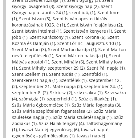
Szent Erzsébet rózsája (1)
,
Szent György (3)
,
Szent
György lovagrend (3)
,
Szent György nap (2)
,
Szent
György napja -április 24 (1)
,
szent idő, (1)
,
Szent Imre
(1)
,
Szent István (5)
,
Szent István apostoli király
koronázásának 1025. é (1)
,
Szent István felajánlása (2)
,
Szent István intelmei (1)
,
Szent István kenyere (1)
,
Szent
Jobb (1)
,
Szent Karácsony (1)
,
Szent Korona (6)
,
Szent
Kozma és Damján (1)
,
Szent Lőrinc - augusztus 10 (1)
,
Szent Márton (3)
,
Szent Márton kardja (1)
,
Szent Márton
nevű települések (1)
,
Szent Márton palástja (1)
,
Szent
Mátyás apostol (1)
,
Szent Mihály (6)
,
Szent Mihály lova
(1)
,
Szent Mihály, szeptember 29 (2)
,
Szent Pál napja (1)
,
Szent Szellem (1)
,
Szent tudás (1)
,
Szentföld (1)
,
Szentkereszt napja (1)
,
Szentlélek (1)
,
szeptember 12.
(2)
,
szeptember 21. Máté napja (2)
,
szeptember 24. (1)
,
szeptember 8. (2)
,
Szíriusz (2)
,
szív csakra (1)
,
Szívcsakra
(4)
,
szómágia (1)
,
szuperhold (1)
,
Szűz csillagkép (1)
,
Szűz Mária égbeemelése (1)
,
Szűz Mária foganata (3)
,
Szűz Mária szeplőtelen fogantatása (2)
,
Szűz Mária
születése napja (1)
,
Szűz Mária születésnapja (1)
,
Szűz
Zodiákus (1)
,
Szűz-Halak tengely (4)
,
Táltoshagyomány
(1)
,
tavaszi Nap-éj egyenlőség (6)
,
tavaszi nap-éj
egyenlőség - gyümölcsoltás (1)
,
tavaszi nap-éj