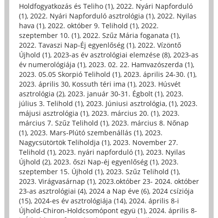
Holdfogyatkozás és Teliho (1)
,
2022. Nyári Napforduló
(1)
,
2022. Nyári Napforduló asztrológia (1)
,
2022. Nyilas
hava (1)
,
2022. október 9. Telihold (1)
,
2022.
szeptember 10. (1)
,
2022. Szűz Mária foganata (1)
,
2022. Tavaszi Nap-Éj egyenlőség (1)
,
2022. Vízöntő
Újhold (1)
,
2023-as év asztrológiai elemzése (8)
,
2023-as
év numerológiája (1)
,
2023. 02. 22. Hamvazószerda (1)
,
2023. 05.05 Skorpió Telihold (1)
,
2023. április 24-30. (1)
,
2023. április 30, Kossuth téri ima (1)
,
2023. Húsvét
asztrológia (2)
,
2023. január 30-31. Égbolt (1)
,
2023.
július 3. Telihold (1)
,
2023. Júniusi asztrológia, (1)
,
2023.
májusi asztrológia (1)
,
2023. március 20. (1)
,
2023.
március 7. Szűz Telihold (1)
,
2023. március 8. Nőnap
(1)
,
2023. Mars-Plútó szembenállás (1)
,
2023.
Nagycsütörtök Teliholdja (1)
,
2023. November 27.
Telihold (1)
,
2023. nyári napforduló (1)
,
2023. Nyilas
Újhold (2)
,
2023. őszi Nap-éj egyenlőség (1)
,
2023.
szeptember 15. Újhold (1)
,
2023. Szűz Telihold (1)
,
2023. Virágvasárnap (1)
,
2023.október 23- 2024. október
23-as asztrológiai (4)
,
2024 a Nap éve (6)
,
2024 csíziója
(15)
,
2024-es év asztrológiája (14)
,
2024. április 8-i
Újhold-Chiron-Holdcsomópont együ (1)
,
2024. április 8-