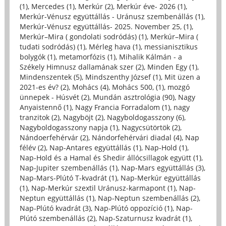
(1)
,
Mercedes (1)
,
Merkúr (2)
,
Merkúr éve- 2026 (1)
,
Merkúr-Vénusz együttállás - Uránusz szembenállás (1)
,
Merkúr-Vénusz együttállás- 2025. November 25, (1)
,
Merkúr–Mira ( gondolati sodródás) (1)
,
Merkúr–Mira (
tudati sodródás) (1)
,
Mérleg hava (1)
,
messianisztikus
bolygók (1)
,
metamorfózis (1)
,
Mihalik Kálmán - a
Székely Himnusz dallamának szer (2)
,
Minden Egy (1)
,
Mindenszentek (5)
,
Mindszenthy József (1)
,
Mit üzen a
2021-es év? (2)
,
Mohács (4)
,
Mohács 500, (1)
,
mozgó
ünnepek - Húsvét (2)
,
Mundán asztrológia (90)
,
Nagy
Anyaistennő (1)
,
Nagy Francia Forradalom (1)
,
nagy
tranzitok (2)
,
Nagyböjt (2)
,
Nagyboldogasszony (6)
,
Nagyboldogasszony napja (1)
,
Nagycsütörtök (2)
,
Nándoerfehérvár (2)
,
Nándorfehérvári diadal (4)
,
Nap
félév (2)
,
Nap-Antares együttállás (1)
,
Nap-Hold (1)
,
Nap-Hold és a Hamal és Shedir állócsillagok együtt (1)
,
Nap-Jupiter szembenállás (1)
,
Nap-Mars együttállás (3)
,
Nap-Mars-Plútó T-kvadrát (1)
,
Nap-Merkúr együttállás
(1)
,
Nap-Merkúr szextil Uránusz-karmapont (1)
,
Nap-
Neptun együttállás (1)
,
Nap-Neptun szembenállás (2)
,
Nap-Plútó kvadrát (3)
,
Nap-Plútó oppozíció (1)
,
Nap-
Plútó szembenállás (2)
,
Nap-Szaturnusz kvadrát (1)
,