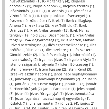
húsvétszámítás, (1)
,
IC-Mc tengely (4)
,
időjárási
anomáliák (1)
,
időjósló napok (2)
,
időjósló szentek (1)
,
időszámítás, (1)
,
IHS (1)
,
II. András (1)
,
II. József és a
Vízöntő Plútó (1)
,
II. Lajos pünkösdi lóversenyei (1)
,
III.
évezred női küldetése (1)
,
Ikrek (1)
,
Ikrek csillagkép,
Alhena (1)
,
Ikrek hava (2)
,
Ikrek Telihold (2)
,
Ikrek
Uránusz (1)
,
Ikrek-Nyilas tengely (13)
,
Ikrek-Nyilas
tengely - Telihold 2025. December 5. (1)
,
Ikrek-Nyilas
tengely- USA-Magyarország (3)
,
Ilkus Márton, Mátyás
udvari asztrológusa (1)
,
Illés égbeemelkedése (1)
,
Illés
próféta - július 20. (1)
,
Illés szekere (1)
,
Illés szekere-
Göncöl szekér (2)
,
illúzió és valóság (1)
,
információ (1)
,
inverz valóság (2)
,
Irgalmas Jézus (1)
,
Irgalom Atyja (1)
,
Isten országának királynéja (1)
,
Isteni Bölcsesség (1)
,
Isteni Erények (1)
,
Isteni Igazság (2)
,
Isteni Rend (3)
,
Izrael-Palesztín háború (1)
,
János napi néphagyomány
(1)
,
János-nap (2)
,
János-napi hagyomány (2)
,
január 15.
(1)
,
Január 3. Jézus neve napja (1)
,
Január 6. (2)
,
január
6. Háromkirályok (2)
,
Janus Pannonius (1)
,
jeles napok
(5)
,
Jézus (4)
,
Jézus "öreganyja" (1)
,
Jézus bemutatása
(1)
,
Jézus foganása - tavaszi nap-éj egyenlőség (1)
,
Jóslatok (1)
,
Julianus-naptár (1)
,
július 2. (4)
,
június 21
(3)
,
Június 24. (5)
,
Jupiter (5)
,
Jupiter- Magyarok csillaga