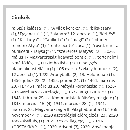
Címkék
"a Szűz kalásza" (1)
,
"A világ kereke", (1)
,
"bika-szarv"
(1)
,
"Egyenes út" (1)
,
"hiányzó" 12. apostol (1)
,
"Kettős"
(1)
,
"Kis kutya" - "Canikula" (2)
,
"magi" (2)
,
"minden
remeték Atyja" (1)
,
"rontó-bontó" Luca (1)
,
"rövid, mint a
pünkösdi királyság" (1)
,
"szekercés Mátyás" (2)
,
, 2026.
május 1- Magyarország beavató pontja, (1)
,
, történelmi
ismétlődés, (1)
,
0 szimbolikája (3)
,
10 bolygós
planétakonstelláció (1)
,
105 éves a Székely himnusz, (2)
,
12 apostol (1)
,
1222, Aranybulla (2)
,
13. Holdhónap (1)
,
1456. július 22. (2)
,
1458. január 24. (1)
,
1464. március
29. (1)
,
1464. március 29. Mátyás koronázása (1)
,
1526-
2026-Mohács asztrológia, (1)
,
1532. augusztus 29. (1)
,
1848. február 25. - a Kommunista Kiáltvány megjele (2)
,
1848. március 15. (4)
,
1941. március 28. (1)
,
1941.
március 28. Magyarország a II. Világháborúba (1)
,
1956.
november 4. (1)
,
2020 asztrológiai előrejelzés (23)
,
2020
korszakváltás, (1)
,
2020 Kos csillagjegy (1)
,
2020-
kORSZAKKAPU (1)
,
2020. Advent (3)
,
2020. Anyáknapja