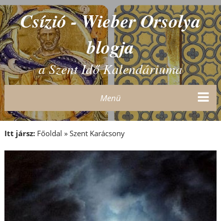
Csízió - Wieber Orsolya
blogja
a Szent Idő Kalendáriuma
Menü
Itt jársz:
Főoldal
»
Szent Karácsony