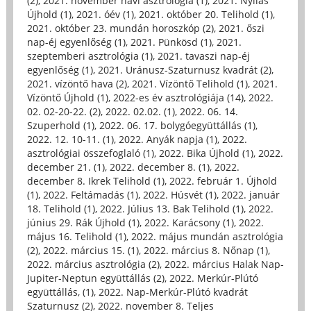
(2)
,
2021. november havi asztrológia (1)
,
2021. Nyilas
Újhold (1)
,
2021. óév (1)
,
2021. október 20. Telihold (1)
,
2021. október 23. mundán horoszkóp (2)
,
2021. őszi
nap-éj egyenlőség (1)
,
2021. Pünkösd (1)
,
2021.
szeptemberi asztrológia (1)
,
2021. tavaszi nap-éj
egyenlőség (1)
,
2021. Uránusz-Szaturnusz kvadrát (2)
,
2021. vízöntő hava (2)
,
2021. Vízöntő Telihold (1)
,
2021.
Vízöntő Újhold (1)
,
2022-es év asztrológiája (14)
,
2022.
02. 02-20-22. (2)
,
2022. 02.02. (1)
,
2022. 06. 14.
Szuperhold (1)
,
2022. 06. 17. bolygóegyüttállás (1)
,
2022. 12. 10-11. (1)
,
2022. Anyák napja (1)
,
2022.
asztrológiai összefoglaló (1)
,
2022. Bika Újhold (1)
,
2022.
december 21. (1)
,
2022. december 8. (1)
,
2022.
december 8. Ikrek Telihold (1)
,
2022. február 1. Újhold
(1)
,
2022. Feltámadás (1)
,
2022. Húsvét (1)
,
2022. január
18. Telihold (1)
,
2022. Július 13. Bak Telihold (1)
,
2022.
június 29. Rák Újhold (1)
,
2022. Karácsony (1)
,
2022.
május 16. Telihold (1)
,
2022. május mundán asztrológia
(2)
,
2022. március 15. (1)
,
2022. március 8. Nőnap (1)
,
2022. március asztrológia (2)
,
2022. március Halak Nap-
Jupiter-Neptun együttállás (2)
,
2022. Merkúr-Plútó
együttállás, (1)
,
2022. Nap-Merkúr-Plútó kvadrát
Szaturnusz (2)
,
2022. november 8. Teljes