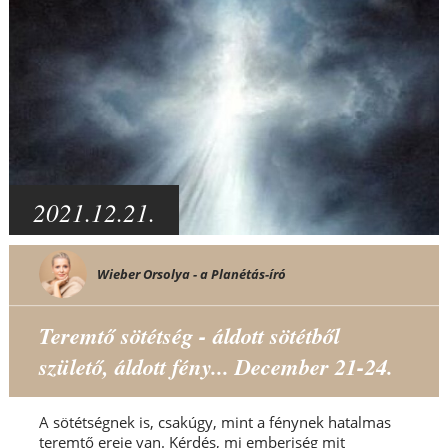
2021.12.21.
Wieber Orsolya - a Planétás-író
Teremtő sötétség - áldott sötétből
születő, áldott fény... December 21-24.
A sötétségnek is, csakúgy, mint a fénynek hatalmas
teremtő ereje van. Kérdés, mi emberiség mit