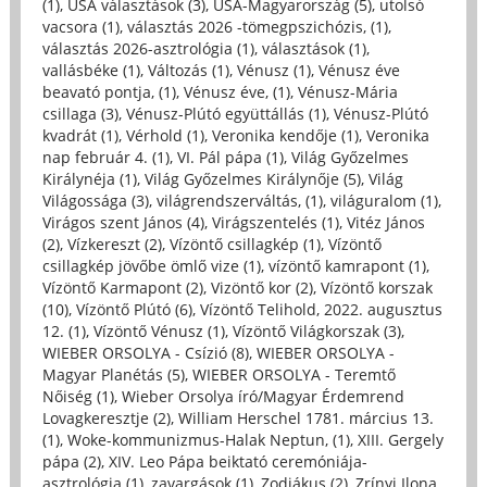
(1)
,
USA választások (3)
,
USA-Magyarország (5)
,
utolsó
vacsora (1)
,
választás 2026 -tömegpszichózis, (1)
,
választás 2026-asztrológia (1)
,
választások (1)
,
vallásbéke (1)
,
Változás (1)
,
Vénusz (1)
,
Vénusz éve
beavató pontja, (1)
,
Vénusz éve, (1)
,
Vénusz-Mária
csillaga (3)
,
Vénusz-Plútó együttállás (1)
,
Vénusz-Plútó
kvadrát (1)
,
Vérhold (1)
,
Veronika kendője (1)
,
Veronika
nap február 4. (1)
,
VI. Pál pápa (1)
,
Világ Győzelmes
Királynéja (1)
,
Világ Győzelmes Királynője (5)
,
Világ
Világossága (3)
,
világrendszerváltás, (1)
,
világuralom (1)
,
Virágos szent János (4)
,
Virágszentelés (1)
,
Vitéz János
(2)
,
Vízkereszt (2)
,
Vízöntő csillagkép (1)
,
Vízöntő
csillagkép jövőbe ömlő vize (1)
,
vízöntő kamrapont (1)
,
Vízöntő Karmapont (2)
,
Vizöntő kor (2)
,
Vízöntő korszak
(10)
,
Vízöntő Plútó (6)
,
Vízöntő Telihold, 2022. augusztus
12. (1)
,
Vízöntő Vénusz (1)
,
Vízöntő Világkorszak (3)
,
WIEBER ORSOLYA - Csízió (8)
,
WIEBER ORSOLYA -
Magyar Planétás (5)
,
WIEBER ORSOLYA - Teremtő
Nőiség (1)
,
Wieber Orsolya író/Magyar Érdemrend
Lovagkeresztje (2)
,
William Herschel 1781. március 13.
(1)
,
Woke-kommunizmus-Halak Neptun, (1)
,
XIII. Gergely
pápa (2)
,
XIV. Leo Pápa beiktató ceremóniája-
asztrológia (1)
,
zavargások (1)
,
Zodiákus (2)
,
Zrínyi Ilona