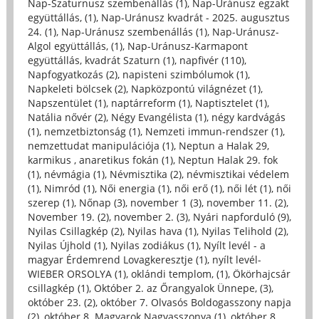
Nap-Szaturnusz szembenállás (1)
,
Nap-Uránusz egzakt
együttállás, (1)
,
Nap-Uránusz kvadrát - 2025. augusztus
24. (1)
,
Nap-Uránusz szembenállás (1)
,
Nap-Uránusz-
Algol együttállás, (1)
,
Nap-Uránusz-Karmapont
együttállás, kvadrát Szaturn (1)
,
napfivér (110)
,
Napfogyatkozás (2)
,
napisteni szimbólumok (1)
,
Napkeleti bölcsek (2)
,
Napközpontú világnézet (1)
,
Napszentület (1)
,
naptárreform (1)
,
Naptisztelet (1)
,
Natália nővér (2)
,
Négy Evangélista (1)
,
négy kardvágás
(1)
,
nemzetbiztonság (1)
,
Nemzeti immun-rendszer (1)
,
nemzettudat manipulációja (1)
,
Neptun a Halak 29,
karmikus , anaretikus fokán (1)
,
Neptun Halak 29. fok
(1)
,
névmágia (1)
,
Névmisztika (2)
,
névmisztikai védelem
(1)
,
Nimród (1)
,
Női energia (1)
,
női erő (1)
,
női lét (1)
,
női
szerep (1)
,
Nőnap (3)
,
november 1 (3)
,
november 11. (2)
,
November 19. (2)
,
november 2. (3)
,
Nyári napforduló (9)
,
Nyilas Csillagkép (2)
,
Nyilas hava (1)
,
Nyilas Telihold (2)
,
Nyilas Újhold (1)
,
Nyilas zodiákus (1)
,
Nyílt levél - a
magyar Érdemrend Lovagkeresztje (1)
,
nyílt levél-
WIEBER ORSOLYA (1)
,
oklándi templom, (1)
,
Ökörhajcsár
csillagkép (1)
,
Október 2. az Őrangyalok Ünnepe, (3)
,
október 23. (2)
,
október 7. Olvasós Boldogasszony napja
(2)
,
október 8. Magyarok Nagyasszonya (1)
,
október 8.