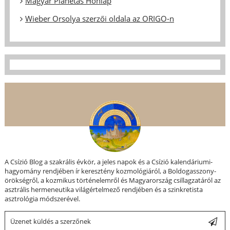
Magyar Planétás Honlap
Wieber Orsolya szerzői oldala az ORIGO-n
A Csízió Blog a szakrális évkör, a jeles napok és a Csízió kalendáriumi-
hagyomány rendjében ír keresztény kozmológiáról, a Boldogasszony-
örökségről, a kozmikus történelemről és Magyarország csillagzatáról az
asztrális hermeneutika világértelmező rendjében és a szinkretista
asztrológia módszerével.
Üzenet küldés a szerzőnek