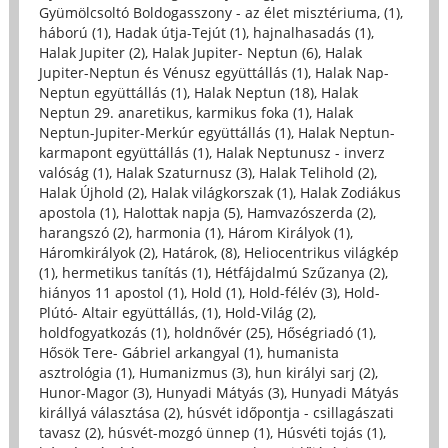
Gyümölcsoltó Boldogasszony - az élet misztériuma, (1)
,
háború (1)
,
Hadak útja-Tejút (1)
,
hajnalhasadás (1)
,
Halak Jupiter (2)
,
Halak Jupiter- Neptun (6)
,
Halak
Jupiter-Neptun és Vénusz együttállás (1)
,
Halak Nap-
Neptun együttállás (1)
,
Halak Neptun (18)
,
Halak
Neptun 29. anaretikus, karmikus foka (1)
,
Halak
Neptun-Jupiter-Merkúr együttállás (1)
,
Halak Neptun-
karmapont együttállás (1)
,
Halak Neptunusz - inverz
valóság (1)
,
Halak Szaturnusz (3)
,
Halak Telihold (2)
,
Halak Újhold (2)
,
Halak világkorszak (1)
,
Halak Zodiákus
apostola (1)
,
Halottak napja (5)
,
Hamvazószerda (2)
,
harangszó (2)
,
harmonia (1)
,
Három Királyok (1)
,
Háromkirályok (2)
,
Határok, (8)
,
Heliocentrikus világkép
(1)
,
hermetikus tanítás (1)
,
Hétfájdalmú Szűzanya (2)
,
hiányos 11 apostol (1)
,
Hold (1)
,
Hold-félév (3)
,
Hold-
Plútó- Altair együttállás, (1)
,
Hold-Világ (2)
,
holdfogyatkozás (1)
,
holdnővér (25)
,
Hőségriadó (1)
,
Hősök Tere- Gábriel arkangyal (1)
,
humanista
asztrológia (1)
,
Humanizmus (3)
,
hun királyi sarj (2)
,
Hunor-Magor (3)
,
Hunyadi Mátyás (3)
,
Hunyadi Mátyás
királlyá választása (2)
,
húsvét időpontja - csillagászati
tavasz (2)
,
húsvét-mozgó ünnep (1)
,
Húsvéti tojás (1)
,