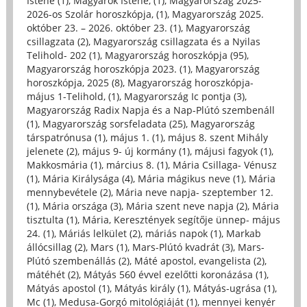
Istene (1)
,
Magyarok Istene, (1)
,
Magyarország 2025-
2026-os Szolár horoszkópja, (1)
,
Magyarország 2025.
október 23. – 2026. október 23. (1)
,
Magyarország
csillagzata (2)
,
Magyarország csillagzata és a Nyilas
Telihold- 202 (1)
,
Magyarország horoszkópja (95)
,
Magyarország horoszkópja 2023. (1)
,
Magyarország
horoszkópja, 2025 (8)
,
Magyarország horoszkópja-
május 1-Telihold, (1)
,
Magyarország Ic pontja (3)
,
Magyarország Radix Napja és a Nap-Plútó szembenáll
(1)
,
Magyarország sorsfeladata (25)
,
Magyarország
társpatrónusa (1)
,
május 1. (1)
,
május 8. szent Mihály
jelenete (2)
,
május 9- új kormány (1)
,
májusi fagyok (1)
,
Makkosmária (1)
,
március 8. (1)
,
Mária Csillaga- Vénusz
(1)
,
Mária Királysága (4)
,
Mária mágikus neve (1)
,
Mária
mennybevétele (2)
,
Mária neve napja- szeptember 12.
(1)
,
Mária országa (3)
,
Mária szent neve napja (2)
,
Mária
tisztulta (1)
,
Mária, Keresztények segítője ünnep- május
24. (1)
,
Máriás lelkület (2)
,
máriás napok (1)
,
Markab
állócsillag (2)
,
Mars (1)
,
Mars-Plútó kvadrát (3)
,
Mars-
Plútó szembenállás (2)
,
Máté apostol, evangelista (2)
,
mátéhét (2)
,
Mátyás 560 évvel ezelőtti koronázása (1)
,
Mátyás apostol (1)
,
Mátyás király (1)
,
Mátyás-ugrása (1)
,
Mc (1)
,
Medusa-Gorgó mitológiáját (1)
,
mennyei kenyér