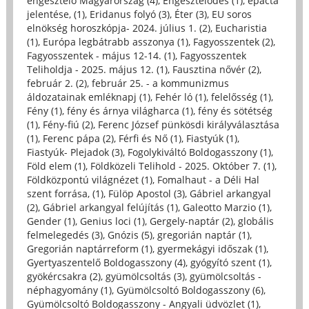
engesztelő Magyarország (4)
,
Engesztelődés (1)
,
epacta
jelentése, (1)
,
Eridanus folyó (3)
,
Éter (3)
,
EU soros
elnökség horoszkópja- 2024. július 1. (2)
,
Eucharistia
(1)
,
Európa legbátrabb asszonya (1)
,
Fagyosszentek (2)
,
Fagyosszentek - május 12-14. (1)
,
Fagyosszentek
Teliholdja - 2025. május 12. (1)
,
Fausztina nővér (2)
,
február 2. (2)
,
február 25. - a kommunizmus
áldozatainak emléknapj (1)
,
Fehér ló (1)
,
felelősség (1)
,
Fény (1)
,
fény és árnya világharca (1)
,
fény és sötétség
(1)
,
Fény-fiú (2)
,
Ferenc József pünkösdi királyválasztása
(1)
,
Ferenc pápa (2)
,
Férfi és Nő (1)
,
Fiastyúk (1)
,
Fiastyúk- Plejadok (3)
,
Fogolykiváltó Boldogasszony (1)
,
Föld elem (1)
,
Földközeli Telihold - 2025. Október 7. (1)
,
Földközpontú világnézet (1)
,
Fomalhaut - a Déli Hal
szent forrása, (1)
,
Fülöp Apostol (3)
,
Gábriel arkangyal
(2)
,
Gábriel arkangyal felújítás (1)
,
Galeotto Marzio (1)
,
Gender (1)
,
Genius loci (1)
,
Gergely-naptár (2)
,
globális
felmelegedés (3)
,
Gnózis (5)
,
gregorián naptár (1)
,
Gregorián naptárreform (1)
,
gyermekágyi időszak (1)
,
Gyertyaszentelő Boldogasszony (4)
,
gyógyító szent (1)
,
gyökércsakra (2)
,
gyümölcsoltás (3)
,
gyümölcsoltás -
néphagyomány (1)
,
Gyümölcsoltó Boldogasszony (6)
,
Gyümölcsoltó Boldogasszony - Angyali üdvözlet (1)
,