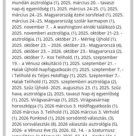
mundán asztrológia (1)
,
2025. március 20. - tavaszi
nap-éj egyenlőség (1)
,
2025. március 24-25. (1)
,
2025.
március 24.-25. Magyarország ézévi sorsfelad (1)
,
2025.
március 24.-25. Magyarország szolár karmapon (1)
,
2025. november 7. - A washingtoni elnöki találkozó (2)
,
2025. novemberi asztrológia, (1)
,
2025. október 21-23. -
asztrológia, (1)
,
2025. október 21.- Mérleg Újhold (1)
,
2025. október 23. – 2026. október 23.- Magyarorszá (4)
,
2025. október 23. – 2026. október 23.- Magyarorszá (2)
,
2025. október 7.- Kos Telihold, (1)
,
2025. szeptember
19. - a Vénusz okkultáció (1)
,
2025. szeptember 21. -
Halak Újhold-Napfogyatkozás (1)
,
2025. szeptember 7. -
i Telihold és Teljes Holdfogy (1)
,
2025. Szeptember 7.-
Halak Telihold (1)
,
2025. szeptemberi asztrológia (2)
,
2025. Szűz Újhold- 2025. augusztus 23. (1)
,
2025. Szűz
hava, asztrológia (2)
,
2025. tavaszi Nap-éj egyenlőség
(1)
,
2025. Virágvasárnap (1)
,
2025. Virágvasárnap
horoszkópja (1)
,
2026 március 3. Holdfogyatkozás (1)
,
2026 március 3. Telihold (1)
,
2026 március 3. Vérhold
(1)
,
2026 Pünkösd (1)
,
2026 sorsdöntő választás, (3)
,
2026 sorsválasztás (8)
,
2026 választás asztrológia (5)
,
2026- a Vénusz éve (5)
,
2026. 02. 14. - a Szaturnusz