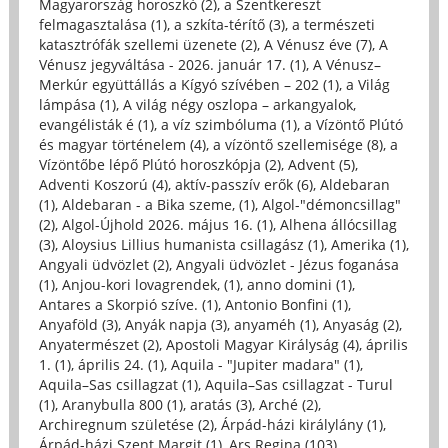
Magyarország horoszkó (2)
,
a Szentkereszt
felmagasztalása (1)
,
a szkíta-térítő (3)
,
a természeti
katasztrófák szellemi üzenete (2)
,
A Vénusz éve (7)
,
A
Vénusz jegyváltása - 2026. január 17. (1)
,
A Vénusz–
Merkúr együttállás a Kígyó szívében – 202 (1)
,
a Világ
lámpása (1)
,
A világ négy oszlopa – arkangyalok,
evangélisták é (1)
,
a víz szimbóluma (1)
,
a Vízöntő Plútó
és magyar történelem (4)
,
a vízöntő szellemisége (8)
,
a
Vízöntőbe lépő Plútó horoszkópja (2)
,
Advent (5)
,
Adventi Koszorú (4)
,
aktív-passzív erők (6)
,
Aldebaran
(1)
,
Aldebaran - a Bika szeme, (1)
,
Algol-"démoncsillag"
(2)
,
Algol-Újhold 2026. május 16. (1)
,
Alhena állócsillag
(3)
,
Aloysius Lillius humanista csillagász (1)
,
Amerika (1)
,
Angyali üdvözlet (2)
,
Angyali üdvözlet - Jézus foganása
(1)
,
Anjou-kori lovagrendek, (1)
,
anno domini (1)
,
Antares a Skorpió szíve. (1)
,
Antonio Bonfini (1)
,
Anyaföld (3)
,
Anyák napja (3)
,
anyaméh (1)
,
Anyaság (2)
,
Anyatermészet (2)
,
Apostoli Magyar Királyság (4)
,
április
1. (1)
,
április 24. (1)
,
Aquila - "Jupiter madara" (1)
,
Aquila–Sas csillagzat (1)
,
Aquila–Sas csillagzat - Turul
(1)
,
Aranybulla 800 (1)
,
aratás (3)
,
Arché (2)
,
Archiregnum születése (2)
,
Árpád-házi királylány (1)
,
Árpád-házi Szent Margit (1)
,
Ars Regina (103)
,