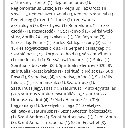
a "Sárkány szeme" (1)
,
Regiomontanus (1)
,
Regiomontanus Csíziója (1)
,
Regulus - az Oroszlán
szíve, (1)
,
Remete szent Antal (1)
,
Remete Szent Pál (1)
,
Remeteség (1)
,
rend és káosz (1)
,
reneszánsz
asztrológia (2)
,
Rész-Egész (1)
,
Rota Mundi, (1)
,
rózsa-
csodák (1)
,
rózsacsodák (1)
,
Sárkányölő (3)
,
Sárkányölő
vitéz, Április 24. népszokások (1)
,
Sárkányrend (3)
,
Sarkcsillag-Polaris (1)
,
Sarlós Boldogasszony (7)
,
saros
154-es fogyatkozási ciklus, (1)
,
Serpens csillagkép (1)
,
Skorpió hava (3)
,
Skorpió Telihold (1)
,
só szimbóluma
(1)
,
sorsfeladat (1)
,
Sorsválasztó napok , (1)
,
Spica (1)
,
Spirituális bölcselet (23)
,
Spirituális elemzés 2020 (8)
,
spirituális korszakváltás (1)
,
spirituális Nőiség (2)
,
Sub
Rosa (1)
,
Szabadság (4)
,
szabadság népe (1)
,
Szakrális
földrajz (1)
,
számmisztika (1)
,
Szaturnusz (1)
,
Szaturnusz jegyváltás (1)
,
Szaturnusz- Plútó együttállás
(2)
,
Szaturnusz-Jupiter együttállás (3)
,
Szaturnusz-
Uránusz kvadrát (4)
,
Székely Himnusz és a Tejút
hagyomány (1)
,
Székelyek csillaga (1)
,
Székelyek
csillaga- a Szaturnusz (1)
,
Szent Ágoston bölcsessége
(1)
,
Szent András (3)
,
Szent András hava (1)
,
Szent Anna
(3)
,
Szent Anna réti kápolna (1)
,
Szent Erzsébet (3)
,