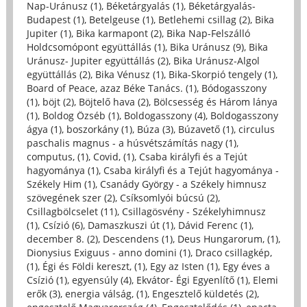
Nap-Uránusz (1)
,
Béketárgyalás (1)
,
Béketárgyalás-
Budapest (1)
,
Betelgeuse (1)
,
Betlehemi csillag (2)
,
Bika
Jupiter (1)
,
Bika karmapont (2)
,
Bika Nap-Felszálló
Holdcsomópont együttállás (1)
,
Bika Uránusz (9)
,
Bika
Uránusz- Jupiter együttállás (2)
,
Bika Uránusz-Algol
együttállás (2)
,
Bika Vénusz (1)
,
Bika-Skorpió tengely (1)
,
Board of Peace, azaz Béke Tanács. (1)
,
Bódogasszony
(1)
,
böjt (2)
,
Böjtelő hava (2)
,
Bölcsesség és Három lánya
(1)
,
Boldog Özséb (1)
,
Boldogasszony (4)
,
Boldogasszony
ágya (1)
,
boszorkány (1)
,
Búza (3)
,
Búzavető (1)
,
circulus
paschalis magnus - a húsvétszámítás nagy (1)
,
computus, (1)
,
Covid, (1)
,
Csaba királyfi és a Tejút
hagyománya (1)
,
Csaba királyfi és a Tejút hagyománya -
Székely Him (1)
,
Csanády György - a Székely himnusz
szövegének szer (2)
,
Csíksomlyói búcsú (2)
,
Csillagbölcselet (11)
,
Csillagösvény - Székelyhimnusz
(1)
,
Csízió (6)
,
Damaszkuszi út (1)
,
Dávid Ferenc (1)
,
december 8. (2)
,
Descendens (1)
,
Deus Hungarorum, (1)
,
Dionysius Exiguus - anno domini (1)
,
Draco csillagkép,
(1)
,
Égi és Földi kereszt, (1)
,
Egy az Isten (1)
,
Egy éves a
Csízió (1)
,
egyensúly (4)
,
Ekvátor- Égi Egyenlítő (1)
,
Elemi
erők (3)
,
energia válság, (1)
,
Engesztelő küldetés (2)
,