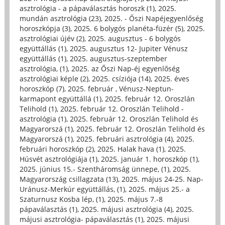
asztrológia - a pápaválasztás horoszk (1)
,
2025.
mundán asztrológia (23)
,
2025. - Őszi Napéjegyenlőség
horoszkópja (3)
,
2025. 6 bolygós planéta-füzér (5)
,
2025.
asztrológiai újév (2)
,
2025. augusztus - 6 bolygós
együttállás (1)
,
2025. augusztus 12- Jupiter Vénusz
együttállás (1)
,
2025. augusztus-szeptember
asztrológia, (1)
,
2025. az Őszi Nap-éj egyenlőség
asztrológiai képle (2)
,
2025. csíziója (14)
,
2025. éves
horoszkóp (7)
,
2025. február , Vénusz-Neptun-
karmapont együttállá (1)
,
2025. február 12. Oroszlán
Telihold (1)
,
2025. február 12. Oroszlán Telihold -
asztrológia (1)
,
2025. február 12. Oroszlán Telihold és
Magyarorszá (1)
,
2025. február 12. Oroszlán Telihold és
Magyarorszá (1)
,
2025. februári asztrológia (4)
,
2025.
februári horoszkóp (2)
,
2025. Halak hava (1)
,
2025.
Húsvét asztrológiája (1)
,
2025. január 1. horoszkóp (1)
,
2025. június 15.- Szentháromság ünnepe, (1)
,
2025.
Magyarország csillagzata (13)
,
2025. május 24-25. Nap-
Uránusz-Merkúr együttállás, (1)
,
2025. május 25.- a
Szaturnusz Kosba lép, (1)
,
2025. május 7.-8
pápaválasztás (1)
,
2025. májusi asztrológia (4)
,
2025.
májusi asztrológia- pápaválasztás (1)
,
2025. májusi