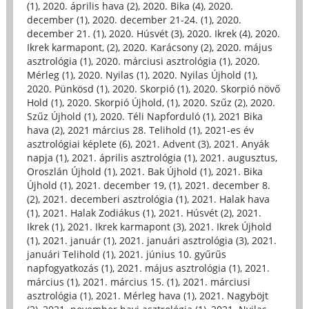
(1)
,
2020. április hava (2)
,
2020. Bika (4)
,
2020.
december (1)
,
2020. december 21-24. (1)
,
2020.
december 21. (1)
,
2020. Húsvét (3)
,
2020. Ikrek (4)
,
2020.
Ikrek karmapont, (2)
,
2020. Karácsony (2)
,
2020. május
asztrológia (1)
,
2020. márciusi asztrológia (1)
,
2020.
Mérleg (1)
,
2020. Nyilas (1)
,
2020. Nyilas Újhold (1)
,
2020. Pünkösd (1)
,
2020. Skorpió (1)
,
2020. Skorpió növő
Hold (1)
,
2020. Skorpió Újhold, (1)
,
2020. Szűz (2)
,
2020.
Szűz Újhold (1)
,
2020. Téli Napforduló (1)
,
2021 Bika
hava (2)
,
2021 március 28. Telihold (1)
,
2021-es év
asztrológiai képlete (6)
,
2021. Advent (3)
,
2021. Anyák
napja (1)
,
2021. április asztrológia (1)
,
2021. augusztus,
Oroszlán Újhold (1)
,
2021. Bak Újhold (1)
,
2021. Bika
Újhold (1)
,
2021. december 19, (1)
,
2021. december 8.
(2)
,
2021. decemberi asztrológia (1)
,
2021. Halak hava
(1)
,
2021. Halak Zodiákus (1)
,
2021. Húsvét (2)
,
2021.
Ikrek (1)
,
2021. Ikrek karmapont (3)
,
2021. Ikrek Újhold
(1)
,
2021. január (1)
,
2021. januári asztrológia (3)
,
2021.
januári Telihold (1)
,
2021. június 10. gyűrűs
napfogyatkozás (1)
,
2021. május asztrológia (1)
,
2021.
március (1)
,
2021. március 15. (1)
,
2021. márciusi
asztrológia (1)
,
2021. Mérleg hava (1)
,
2021. Nagyböjt