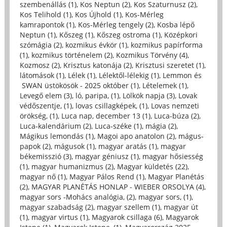
szembenállás (1)
,
Kos Neptun (2)
,
Kos Szaturnusz (2)
,
Kos Telihold (1)
,
Kos Újhold (1)
,
Kos-Mérleg
kamrapontok (1)
,
Kos-Mérleg tengely (2)
,
Kosba lépő
Neptun (1)
,
Kőszeg (1)
,
Kőszeg ostroma (1)
,
Középkori
szómágia (2)
,
kozmikus évkör (1)
,
kozmikus papírforma
(1)
,
kozmikus történelem (2)
,
Kozmikus Törvény (4)
,
Kozmosz (2)
,
Krisztus katonája (2)
,
Krisztusi szeretet (1)
,
látomások (1)
,
Lélek (1)
,
Lélektől-lélekig (1)
,
Lemmon és
SWAN üstökösök - 2025 október (1)
,
Lételemek (1)
,
Levegő elem (3)
,
ló, paripa, (1)
,
Lölkök napja (3)
,
Lovak
védőszentje, (1)
,
lovas csillagképek, (1)
,
Lovas nemzeti
örökség, (1)
,
Luca nap, december 13 (1)
,
Luca-búza (2)
,
Luca-kalendárium (2)
,
Luca-széke (1)
,
mágia (2)
,
Mágikus lemondás (1)
,
Magoi apo anatolon (2)
,
mágus-
papok (2)
,
mágusok (1)
,
magyar aratás (1)
,
magyar
békemisszió (3)
,
magyar géniusz (1)
,
magyar hősiesség
(1)
,
magyar humanizmus (2)
,
Magyar küldetés (22)
,
magyar nő (1)
,
Magyar Pálos Rend (1)
,
Magyar Planétás
(2)
,
MAGYAR PLANÉTÁS HONLAP - WIEBER ORSOLYA (4)
,
magyar sors -Mohács analógia, (2)
,
magyar sors, (1)
,
magyar szabadság (2)
,
magyar szellem (1)
,
magyar út
(1)
,
magyar virtus (1)
,
Magyarok csillaga (6)
,
Magyarok