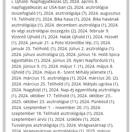
i, Újhold- Napfogyatkozás (2)
,
2024. április 8.
napfogyatkozás az USA-ban (2)
,
2024. asztrológiai
összefoglaló (1)
,
2024. asztrológiája (7)
,
2024. augusztus
19. Telihold (1)
,
2024. Bika hava (1)
,
2024. Bika havának
asztrológiája (1)
,
2024. decemberi asztrológia (1)
,
2024.
év végi asztrológiai összegzés (2)
,
2024. február 9.
Vízöntő Újhold (1)
,
2024. Halak Újhold (1)
,
2024. Húsvét
(1)
,
2024. január 21. a Púto Vízöntőbe lép, (1)
,
2024.
január 25. Telihold, (1)
,
2024. Július 2. asztrológia (1)
,
2024. júliusi asztrológia (2)
,
2024. június 16. Hold-Spica
együttállás (1)
,
2024. Június 20. Nyári Napforduló (1)
,
2024. Június 9. (1)
,
2024. május 1. (1)
,
2024. május 8.
Újhold (1)
,
2024. május 8.- Szent Mihály jelenete (1)
,
2024. március 15. asztrológia (1)
,
2024. március 20. (2)
,
2024. március 25. Telihold (1)
,
2024. Mátyás ugrása (1)
,
2024. Nagyböjt (1)
,
2024. Nap-éj egyenlőség asztrológia
(1)
,
2024. október 17. Telihold (1)
,
2024. október 23.-
2025. október 23. asztrológiai (11)
,
2024. Pünkösd (1)
,
2024. szeptember 1. - november 20. (1)
,
2024.
szeptember 18. Telihold asztrológiája (1)
,
2024.
szeptemberi árvíz (1)
,
2024. szökőév (1)
,
2024.
Tusványos asztrológiája (1)
,
2024. Virágvasárnap (1)
,
2024. Virágvasárnap asztrológiája (1)
,
2025, májusi