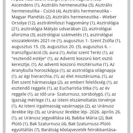
Ascendens (1)
,
Asztrális hermeneutika (3)
,
Asztrális
hermeneutika - Csízió (4)
,
Asztrális hermeneutika -
Magyar Planétás (2)
,
Asztrális hermeneutika - Wieber
Orsolya (12)
,
asztrálmítoszi hagyomány (1)
,
Asztrológia
(21)
,
asztrológia Mátyás udvarában (2)
,
asztrológiai
aforizma (3)
,
asztrológiai számvetés (1)
,
asztrológiai
visszatekintés 2021-re (1)
,
augusztus 1- Szent Zsófia (1)
,
augusztus 15. (3)
,
augusztus 20. (3)
,
augusztus 6. -
transzfiguráció (3)
,
aura (1)
,
Avilai szent Teréz (1)
,
az
"esztendő estéje" (1)
,
az Adventi koszorú kört osztó
keresztje, (1)
,
Az adventi koszorú misztériuma (1)
,
Az
Aranybulla horoszkópja (1)
,
az asztrológia világnapja
(1)
,
az égi hierarchia, (1)
,
az élet misztériuma, (1)
,
az
Élet szent hármassága (2)
,
az emberi felelősség (1)
,
az
esztendő reggele (1)
,
az Eucharistia titka (1)
,
az év
reggele (1)
,
az Idő ura- Szaturnusz, sorsbolygó, (1)
,
az
Igazság mérlege (1)
,
az isteni elszámoltatás törvénye
(1)
,
Az isteni irgalmasság vasárnapja (2)
,
az Uránusz
Ikrekbe lép (3)
,
az Uránusz Ikrekbe lép- 2026. április 26.
(1)
,
az Uránusz jegyváltása (4)
,
Babba Mária (2)
,
Bak
Plútó (1)
,
Bak Szaturnusz (4)
,
Bak Szaturnusz-Plútó
együttállás (7)
,
Barátság kőolajvezeték felrobbantása-