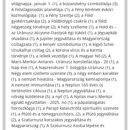
világnapja- január 1. (1)
,
a búzanövény szimbolikája (3)
,
A Felvilágosodás planétája, (1)
,
a Fény körének évköri
kozmológiája (1)
,
a Fény Szentje (2)
,
a Föld
gyökércsakrája (2)
,
a Földbolygó csakrái (1)
,
a földi
négyesség törvénye (2)
,
A hely szelleme (1)
,
a Hold és –
az Uránusz-Alcyone-Fiastyúk égi tükört (1)
,
a Jégsapkák
olvadása (1)
,
A Jupiter jegyváltása és Magyarország
csillagzata (1)
,
a kenyér szimbóluma (1)
,
A kígyó Szíve-
Unukalhai csillag (2)
,
a korona vírus és a karma
törvénye (1)
,
a lelkek vezetője (1)
,
A magyar Nő (2)
,
A
Mars-Merkúr-Antares- Uránusz konstellációja - 20 (1)
,
a
Nap éve (1)
,
A Naprendszer 7. bolygója-Uránusz (1)
,
a
Négy elem szellemi üzenete (3)
,
a négy emberi karakter
(1)
,
a nemzet hivatása - Magyarország kamrapontja (1)
,
A nemzet immunitása (1)
,
a Neptun 165 éves új
történelmi ciklusa (1)
,
a Neptun jegyváltása (1)
,
a
nőiség küldetése (5)
,
a nyíl (1)
,
A Nyilas mars-Merkúr
egzakt együttállás - 2025. no (1)
,
a pápalátogatás
horoszkópja (1)
,
a Parajd katasztrófa spirituális üzenete
(1)
,
a Plútó és a tömegpszichózis, (2)
,
a Plútó jegyváltása
(2)
,
a Szaturnusz korszakos jegyváltása és
Magyarország (1)
,
A Szaturnusz Kosba lépése és