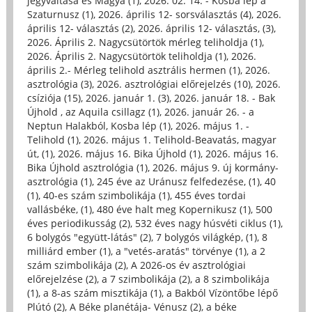
jegyváltása és Magya (1)
,
2026. 02. 14. - Kosba lép a
Szaturnusz (1)
,
2026. április 12- sorsválasztás (4)
,
2026.
április 12- választás (2)
,
2026. április 12- választás, (3)
,
2026. Április 2. Nagycsütörtök mérleg teliholdja (1)
,
2026. Április 2. Nagycsütörtök teliholdja (1)
,
2026.
április 2.- Mérleg telihold asztrális hermen (1)
,
2026.
asztrológia (3)
,
2026. asztrológiai előrejelzés (10)
,
2026.
csíziója (15)
,
2026. január 1. (3)
,
2026. január 18. - Bak
Újhold , az Aquila csillagz (1)
,
2026. január 26. - a
Neptun Halakból, Kosba lép (1)
,
2026. május 1. -
Telihold (1)
,
2026. május 1. Telihold-Beavatás, magyar
út, (1)
,
2026. május 16. Bika Újhold (1)
,
2026. május 16.
Bika Újhold asztrológia (1)
,
2026. május 9. új kormány-
asztrológia (1)
,
245 éve az Uránusz felfedezése, (1)
,
40
(1)
,
40-es szám szimbolikája (1)
,
455 éves tordai
vallásbéke, (1)
,
480 éve halt meg Kopernikusz (1)
,
500
éves periodikusság (2)
,
532 éves nagy húsvéti ciklus (1)
,
6 bolygós "együtt-látás" (2)
,
7 bolygós világkép, (1)
,
8
milliárd ember (1)
,
a "vetés-aratás" törvénye (1)
,
a 2
szám szimbolikája (2)
,
A 2026-os év asztrológiai
előrejelzése (2)
,
a 7 szimbolikája (2)
,
a 8 szimbolikája
(1)
,
a 8-as szám misztikája (1)
,
a Bakból Vízöntőbe lépő
Plútó (2)
,
A Béke planétája- Vénusz (2)
,
a béke