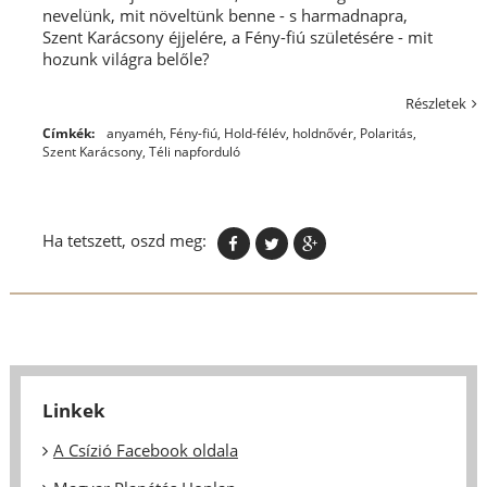
nevelünk, mit növeltünk benne - s harmadnapra,
Szent Karácsony éjjelére, a Fény-fiú születésére - mit
hozunk világra belőle?
Részletek
Címkék:
anyaméh
,
Fény-fiú
,
Hold-félév
,
holdnővér
,
Polaritás
,
Szent Karácsony
,
Téli napforduló
Ha tetszett, oszd meg:
Linkek
A Csízió Facebook oldala