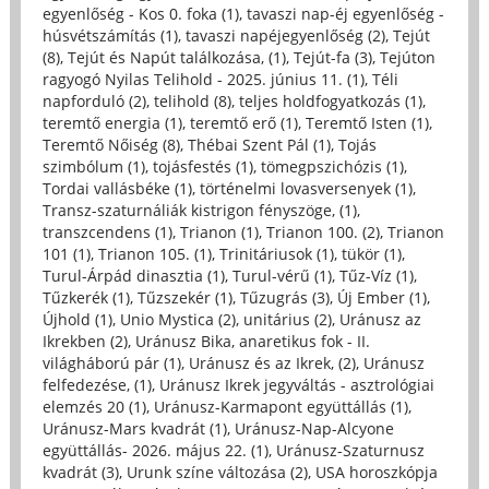
egyenlőség - Kos 0. foka (1)
,
tavaszi nap-éj egyenlőség -
húsvétszámítás (1)
,
tavaszi napéjegyenlőség (2)
,
Tejút
(8)
,
Tejút és Napút találkozása, (1)
,
Tejút-fa (3)
,
Tejúton
ragyogó Nyilas Telihold - 2025. június 11. (1)
,
Téli
napforduló (2)
,
telihold (8)
,
teljes holdfogyatkozás (1)
,
teremtő energia (1)
,
teremtő erő (1)
,
Teremtő Isten (1)
,
Teremtő Nőiség (8)
,
Thébai Szent Pál (1)
,
Tojás
szimbólum (1)
,
tojásfestés (1)
,
tömegpszichózis (1)
,
Tordai vallásbéke (1)
,
történelmi lovasversenyek (1)
,
Transz-szaturnáliák kistrigon fényszöge, (1)
,
transzcendens (1)
,
Trianon (1)
,
Trianon 100. (2)
,
Trianon
101 (1)
,
Trianon 105. (1)
,
Trinitáriusok (1)
,
tükör (1)
,
Turul-Árpád dinasztia (1)
,
Turul-vérű (1)
,
Tűz-Víz (1)
,
Tűzkerék (1)
,
Tűzszekér (1)
,
Tűzugrás (3)
,
Új Ember (1)
,
Újhold (1)
,
Unio Mystica (2)
,
unitárius (2)
,
Uránusz az
Ikrekben (2)
,
Uránusz Bika, anaretikus fok - II.
világháború pár (1)
,
Uránusz és az Ikrek, (2)
,
Uránusz
felfedezése, (1)
,
Uránusz Ikrek jegyváltás - asztrológiai
elemzés 20 (1)
,
Uránusz-Karmapont együttállás (1)
,
Uránusz-Mars kvadrát (1)
,
Uránusz-Nap-Alcyone
együttállás- 2026. május 22. (1)
,
Uránusz-Szaturnusz
kvadrát (3)
,
Urunk színe változása (2)
,
USA horoszkópja